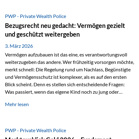
Das Problem: Laufende Besteuerung im Depot Im
Privatdepot fallen an: Abgeltungssteuer Fondsbesteuerung
PWP - Private Wealth Police
(Vorabpauschale, Teilfreistellung) Kein steuerlicher Abzug
Bezugsrecht neu gedacht: Vermögen gezielt
der Vermögensverwaltungs-Gebühren /
und geschützt weitergeben
Depotbankgebühren Jährliches Steuerreporting erforderlich
Zinsen, Dividenden und Kursgewinne werden laufend
3. März 2026
besteuert.
Vermögen aufzubauen ist das eine, es verantwortungsvoll
weiterzugeben das andere. Wer frühzeitig vorsorgen möchte,
merkt schnell: Die Regelung rund um Nachlass, Begünstigte
und Vermögensschutz ist komplexer, als es auf den ersten
Blick scheint. Denn es stellen sich entscheidende Fragen:
Was passiert, wenn das eigene Kind noch zu jung oder
unerfahren ist, um eine größere Summe sinnvoll zu
Mehr lesen
verwalten? Wie kann verhindert werden, dass Ex-Partner,
Gläubiger oder andere Dritte Zugriff auf das Vermögen
erhalten? Und wie lässt sich Vermögen klar und
unbürokratisch übertragen, ohne ausschließlich auf ein
PWP - Private Wealth Police
Testament angewiesen zu sein? Wenn klassische Lösungen