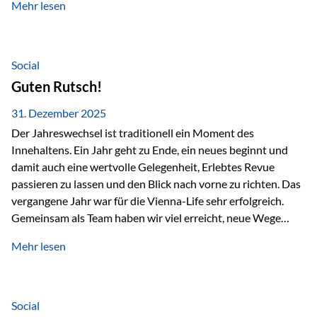
Mehr lesen
Branchentreffen für Finanz- und Versicherungsprofis im
deutschsprachigen Raum. Für uns bietet die Veranstaltung
die ideale Plattform, um aktuelle Themen rund um Vorsorge,
Vermögensstrukturierung und Nachfolgeplanung
Social
gemeinsam zu diskutieren. Persönlich für Sie vor Ort An
Guten Rutsch!
beiden Kongresstagen stehen Ihnen Maximilian
Fichtenbauer, Dirk…
31. Dezember 2025
Der Jahreswechsel ist traditionell ein Moment des
Innehaltens. Ein Jahr geht zu Ende, ein neues beginnt und
damit auch eine wertvolle Gelegenheit, Erlebtes Revue
passieren zu lassen und den Blick nach vorne zu richten. Das
vergangene Jahr war für die Vienna-Life sehr erfolgreich.
Gemeinsam als Team haben wir viel erreicht, neue Wege
beschritten und besondere Momente erlebt.
Mehr lesen
Veranstaltungen wie der Schnifisschnauf, aber auch unsere
Teamevents, vom Minigolf bis zur Weihnachtsfeier, haben
den Zusammenhalt gestärkt und gezeigt, wie wichtig ein
starkes Miteinander ist. Neben diesen gemeinsamen
Social