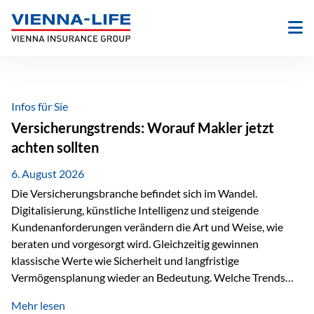
Zum
Inhalt
springen
Infos für Sie
Versicherungstrends: Worauf Makler jetzt
achten sollten
6. August 2026
Die Versicherungsbranche befindet sich im Wandel.
Digitalisierung, künstliche Intelligenz und steigende
Kundenanforderungen verändern die Art und Weise, wie
beraten und vorgesorgt wird. Gleichzeitig gewinnen
klassische Werte wie Sicherheit und langfristige
Vermögensplanung wieder an Bedeutung. Welche Trends
sollten Versicherungsmakler deshalb aktuell besonders im
Mehr lesen
Blick behalten? Digitalisierung und KI verändern die