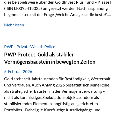
dies beispielsweise über den GoldInvest Plus Fund – Klasse I
(ISIN LI0395418325) umgesetzt werden. Nachlassplanung
beginnt selten mit der Frage „Welche Anlage ist die beste?“.
In der Praxis geht es zuerst um ganz andere Themen:Wer soll
Mehr lesen
was bekommen – wann – und in welcher Struktur?Und vor
allem: Wie lassen sich Streit, Liquiditätsengpässe oder
Notverkäufe vermeiden, wenn ein Todesfall eintritt? Gerade
bei größeren Vermögen ist das entscheidend.
PWP - Private Wealth Police
PWP Protect: Gold als stabiler
Vermögensbaustein in bewegten Zeiten
5. Februar 2026
Gold steht seit Jahrtausenden für Beständigkeit, Werterhalt
und Vertrauen. Auch Anfang 2026 bestätigt sich seine Rolle
als strategischer Baustein in der Vermögensverwaltung –
nicht als kurzfristiges Spekulationsobjekt, sondern als
stabilisierendes Element in langfristig ausgerichteten
Portfolios. Dabei gilt: Kurzfristige Kursrückgänge und
Schwankungen sind jederzeit möglich – insbesondere nach