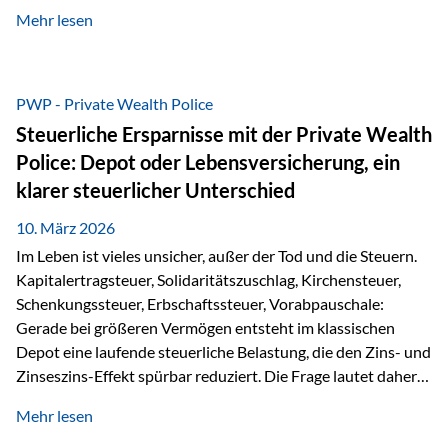
kontinuierliche Weiterbildung von vertrieblich tätigen
Mehr lesen
Personen transparent zu dokumentieren. Seit der
Umsetzung der EU-Versicherungsvertriebsrichtlinie besteht
eine gesetzliche Weiterbildungspflicht von mindestens 15
Stunden pro Jahr für vertrieblich tätige Personen in der
PWP - Private Wealth Police
Versicherungsbranche. Über die Weiterbildungsdatenbank
Steuerliche Ersparnisse mit der Private Wealth
von „gut beraten“ können absolvierte Bildungsmaßnahmen
Police: Depot oder Lebensversicherung, ein
zentral erfasst und dokumentiert werden. „gut beraten“
klarer steuerlicher Unterschied
zertifiziert Als zertifizierter Bildungsanbieter können unsere
Webinare nun für die…
10. März 2026
Im Leben ist vieles unsicher, außer der Tod und die Steuern.
Kapitalertragsteuer, Solidaritätszuschlag, Kirchensteuer,
Schenkungssteuer, Erbschaftssteuer, Vorabpauschale:
Gerade bei größeren Vermögen entsteht im klassischen
Depot eine laufende steuerliche Belastung, die den Zins- und
Zinseszins-Effekt spürbar reduziert. Die Frage lautet daher:
Wie kann Vermögen strukturiert werden, damit Steuern
Mehr lesen
nicht laufend Kapital entziehen – sondern möglichst lange im
System arbeiten? Hier setzt die Private Wealth Police an.