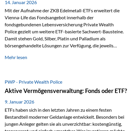
breit ab, ohne die…
14. Januar 2026
Mit der Aufnahme der ZKB Edelmetall-ETFs erweitert die
Vienna-Life das Fondsangebot innerhalb der
fondsgebundenen Lebensversicherung Private Wealth
Police gezielt um weitere ETF-basierte Sachwert-Bausteine.
Damit stehen Gold, Silber, Platin und Palladium als
börsengehandelte Lösungen zur Verfügung, die jeweils
physisch hinterlegte Edelmetalle abbilden. Der Fokus liegt
Mehr lesen
dabei nicht auf einzelnen Marktmeinungen, sondern auf
einer systematischen Portfoliologik: ETFs dienen als
transparente, effiziente Bausteine für Risikostreuung,
Inflationsrobustheit und Stabilisierung – eingebettet in eine
PWP - Private Wealth Police
liechtensteinische Versicherungsstruktur. Die
Aktive Vermögensverwaltung: Fonds oder ETF?
Sicherheitsarchitektur: Liechtenstein als Strukturprinzip Die
Private Wealth Police positioniert sich mit einer dreistufigen
9. Januar 2026
Sicherheitsarchitektur, die auf mehreren Ebenen ansetzt:
ETFs haben sich in den letzten Jahren zu einem festen
Stufe 1: Versicherer-Ebene • Versicherung mit…
Bestandteil moderner Geldanlage entwickelt. Besonders bei
jungen Anleger gelten sie als unverzichtbar: kostengünstig,
transparent und einfach umsetzbar. Wer investieren möchte,