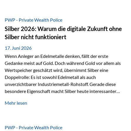
Chancen identifizieren, Risiken bewerten und Portfolios
gezielt steuern. Gerade in einem Umfeld, das von schnellen
Veränderungen geprägt ist, kann diese aktive
PWP - Private Wealth Police
Herangehensweise einen entscheidenden Mehrwert bieten.
Silber 2026: Warum die digitale Zukunft ohne
Was zeichnet aktive Fonds aus? Aktive Fonds verfolgen das
Silber nicht funktioniert
Ziel, nicht nur einen Markt abzubilden, sondern gezielt
Anlageentscheidungen zu treffen. Fondsmanager
17. Juni 2026
analysieren Unternehmen,…
Wenn Anleger an Edelmetalle denken, fällt der erste
Gedanke meist auf Gold. Doch während Gold vor allem als
Wertspeicher geschätzt wird, übernimmt Silber eine
Doppelrolle: Es ist sowohl Edelmetall als auch
unverzichtbarer Industriemetall-Rohstoff. Gerade diese
besondere Eigenschaft macht Silber heute interessanter
denn je. Denn die Welt wird nicht nur digitaler, sondern auch
Mehr lesen
elektrischer – und genau dort spielt Silber eine
entscheidende Rolle. Silber – das Metall der modernen
Wirtschaft Silber verfügt über die höchste elektrische
Leitfähigkeit aller Metalle. Diese Eigenschaft macht es für
PWP - Private Wealth Police