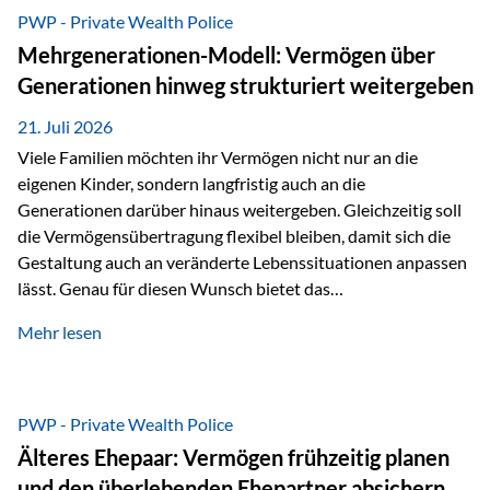
Abwicklung für Vertriebspartner deutlich effizienter
PWP - Private Wealth Police
gestaltet. Anträge werden direkt elektronisch übermittelt,
Mehrgenerationen-Modell: Vermögen über
Medienbrüche reduziert und die weitere Bearbeitung
Generationen hinweg strukturiert weitergeben
beschleunigt. Ab sofort können auch juristische Personen,
wie Kapitalgesellschaften oder Stiftungen, als
21. Juli 2026
Versicherungsnehmer eingesetzt werden. Damit erweitert
Viele Familien möchten ihr Vermögen nicht nur an die
die Vienna-Life die Einsatzmöglichkeiten der Private Wealth
eigenen Kinder, sondern langfristig auch an die
Police insbesondere für…
Generationen darüber hinaus weitergeben. Gleichzeitig soll
die Vermögensübertragung flexibel bleiben, damit sich die
Gestaltung auch an veränderte Lebenssituationen anpassen
lässt. Genau für diesen Wunsch bietet das
Mehrgenerationen-Modell der Private Wealth Police der
Mehr lesen
Vienna-Life eine interessante Lösung. Es ermöglicht,
Vermögen bereits heute generationenübergreifend zu
strukturieren und dennoch flexibel zu bleiben. Die
Ausgangssituation Stellen Sie sich folgende Familie vor: Die
PWP - Private Wealth Police
Großeltern haben über viele Jahre Vermögen aufgebaut. Ihr
Älteres Ehepaar: Vermögen frühzeitig planen
Wunsch ist es, dieses Vermögen nicht nur den eigenen
und den überlebenden Ehepartner absichern