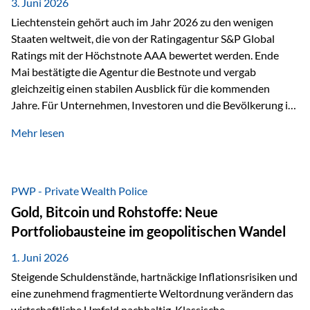
unseres Weges und unseres Anspruchs,…
3. Juni 2026
Liechtenstein gehört auch im Jahr 2026 zu den wenigen
Staaten weltweit, die von der Ratingagentur S&P Global
Ratings mit der Höchstnote AAA bewertet werden. Ende
Mai bestätigte die Agentur die Bestnote und vergab
gleichzeitig einen stabilen Ausblick für die kommenden
Jahre. Für Unternehmen, Investoren und die Bevölkerung ist
diese Einstufung ein wichtiges Signal. Sie unterstreicht die
Mehr lesen
finanzielle Stabilität des Landes sowie das Vertrauen
internationaler Märkte in den Wirtschafts- und
Finanzstandort Liechtenstein. Starker Wirtschaftsstandort
trotz Herausforderungen Die weltwirtschaftlichen
PWP - Private Wealth Police
Rahmenbedingungen bleiben anspruchsvoll. Geopolitische
Gold, Bitcoin und Rohstoffe: Neue
Unsicherheiten, eine verhaltene Investitionstätigkeit und
Portfoliobausteine im geopolitischen Wandel
eine schwächere Nachfrage in wichtigen Exportmärkten
beeinflussen auch die liechtensteinische Wirtschaft.
1. Juni 2026
Dennoch sieht…
Steigende Schuldenstände, hartnäckige Inflationsrisiken und
eine zunehmend fragmentierte Weltordnung verändern das
wirtschaftliche Umfeld nachhaltig. Klassische