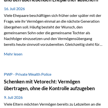
Kindern, sondern langfristig auch den Enkeln zukommen zu…
16. Juli 2026
Viele Ehepaare beschäftigen sich früher oder später mit der
Frage, wie ihr Vermögen einmal an die nächste Generation
übergehen soll. Häufig besteht der Wunsch, den
gemeinsamen Sohn oder die gemeinsame Tochter als
Nachfolger einzusetzen und den Vermögensübergang
bereits heute sinnvoll vorzubereiten. Gleichzeitig steht für
viele Ehepaare ein weiterer Aspekt im Mittelpunkt: Was
Mehr lesen
passiert, wenn einer der beiden verstirbt? Der überlebende
Ehepartner soll auch dann weiterhin finanziell unabhängig
bleiben und uneingeschränkt über das gemeinsame
Vermögen verfügen können. Genau für diese
PWP - Private Wealth Police
Ausgangssituation bietet die Private Wealth Police der
Schenken mit Vetorecht: Vermögen
Vienna-Life eine durchdachte Gestaltungsmöglichkeit. Die
übertragen, ohne die Kontrolle aufzugeben
Ausgangssituation Stellen Sie sich folgendes Beispiel vor:
Ein…
9. Juli 2026
Viele Eltern möchten Vermögen bereits zu Lebzeiten an die