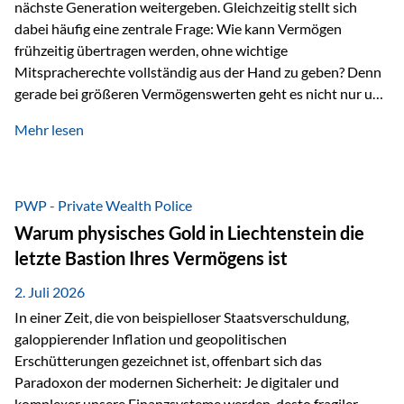
nächste Generation weitergeben. Gleichzeitig stellt sich
dabei häufig eine zentrale Frage: Wie kann Vermögen
frühzeitig übertragen werden, ohne wichtige
Mitspracherechte vollständig aus der Hand zu geben? Denn
gerade bei größeren Vermögenswerten geht es nicht nur um
die Frage der Übertragung. Es geht auch darum,
Mehr lesen
sicherzustellen, dass das Vermögen langfristig erhalten
bleibt und entsprechend der ursprünglichen Planung
verwendet wird. Ein Beispiel aus der Praxis Stellen Sie sich
folgende Situation vor: Ein Vater schenkt seiner Tochter
PWP - Private Wealth Police
einen Teil seines Vermögens. Einige Jahre später möchte die
Warum physisches Gold in Liechtenstein die
Tochter das Geld kurzfristig verwenden, um…
letzte Bastion Ihres Vermögens ist
2. Juli 2026
In einer Zeit, die von beispielloser Staatsverschuldung,
galoppierender Inflation und geopolitischen
Erschütterungen gezeichnet ist, offenbart sich das
Paradoxon der modernen Sicherheit: Je digitaler und
komplexer unsere Finanzsysteme werden, desto fragiler