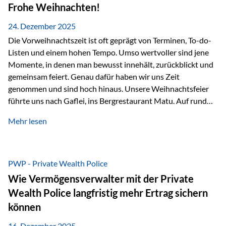
Erlebnissen konnten wir…
Frohe Weihnachten!
24. Dezember 2025
Die Vorweihnachtszeit ist oft geprägt von Terminen, To-do-
Listen und einem hohen Tempo. Umso wertvoller sind jene
Momente, in denen man bewusst innehält, zurückblickt und
gemeinsam feiert. Genau dafür haben wir uns Zeit
genommen und sind hoch hinaus. Unsere Weihnachtsfeier
führte uns nach Gaflei, ins Bergrestaurant Matu. Auf rund
1.500 Metern über dem Rheintal erwartete uns nicht nur ein
Mehr lesen
beeindruckendes Panorama, sondern auch etwas, das im
Alltag oft zu kurz kommt: Ruhe, Klarheit und echter
Weitblick, im wahrsten Sinne des Wortes. Inmitten
verschneiter Landschaft, bei feinem Essen, guter Musik und
PWP - Private Wealth Police
einer entspannten…
Wie Vermögensverwalter mit der Private
Wealth Police langfristig mehr Ertrag sichern
können
16. Dezember 2025