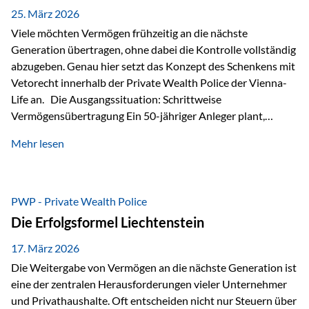
Besonders hervorzuheben ist hierbei Artikel 14 der
25. März 2026
liechtensteinischen Verfassung. Darin…
Viele möchten Vermögen frühzeitig an die nächste
Generation übertragen, ohne dabei die Kontrolle vollständig
abzugeben. Genau hier setzt das Konzept des Schenkens mit
Vetorecht innerhalb der Private Wealth Police der Vienna-
Life an. Die Ausgangssituation: Schrittweise
Vermögensübertragung Ein 50-jähriger Anleger plant,
seinem Kind Vermögen zu übertragen. Dabei soll nicht nur
Mehr lesen
der steuerliche Freibetrag optimal genutzt werden, sondern
auch sichergestellt sein, dass mit dem verschenken Geld
verantwortungsvoll umgegangen wird. Das Ziel:Eine
strukturierte, langfristige Vermögensübertragung, ohne die
PWP - Private Wealth Police
Kontrolle vollständig aus der Hand zu geben. Die Lösung:
Die Erfolgsformel Liechtenstein
Abschmelzung mit Vetorecht Die Umsetzung erfolgt über die
Private Wealth Police…
17. März 2026
Die Weitergabe von Vermögen an die nächste Generation ist
eine der zentralen Herausforderungen vieler Unternehmer
und Privathaushalte. Oft entscheiden nicht nur Steuern über