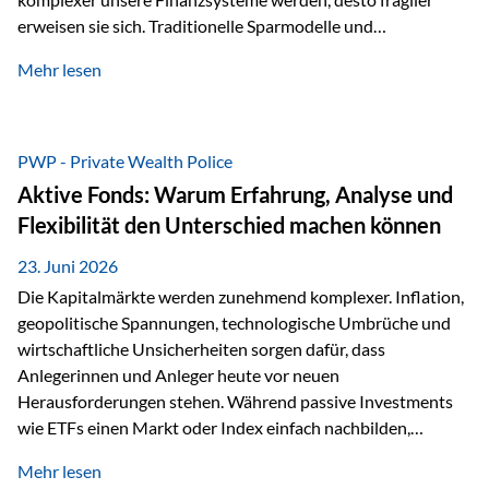
erweisen sie sich. Traditionelle Sparmodelle und
papierbasierte Anlagen, die über Jahrzehnte als
Mehr lesen
unumstößlich galten, versagen angesichts der expansiven
Geldpolitik der Zentralbanken. In diesem Umfeld stellt die
Rückbesinnung auf ein Jahrtausende altes Edelmetall keine
Nostalgie dar, sondern ist die modernste und strategisch
PWP - Private Wealth Police
klügste Antwort auf globale Instabilität. Physische Werte
Aktive Fonds: Warum Erfahrung, Analyse und
und der richtige Rechtsstandort sind heute keine bloße
Flexibilität den Unterschied machen können
Option mehr, sondern eine strategische Notwendigkeit. 1.
Der massive Aufwand hinter einem winzigen…
23. Juni 2026
Die Kapitalmärkte werden zunehmend komplexer. Inflation,
geopolitische Spannungen, technologische Umbrüche und
wirtschaftliche Unsicherheiten sorgen dafür, dass
Anlegerinnen und Anleger heute vor neuen
Herausforderungen stehen. Während passive Investments
wie ETFs einen Markt oder Index einfach nachbilden,
verfolgen aktiv gemanagte Fonds einen anderen Ansatz: Sie
Mehr lesen
setzen auf die Expertise erfahrener Fondsmanager, die