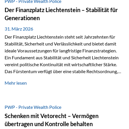
PWP - Private Wealth Police
heißt das:Diese Gelder gehören im Konkursfall nicht zur
Der Finanzplatz Liechtenstein – Stabilität für
allgemeinen Konkursmasse, sondern werden ausschließlich
Generationen
zur Erfüllung…
31. März 2026
Der Finanzplatz Liechtenstein steht seit Jahrzehnten für
Stabilität, Sicherheit und Verlässlichkeit und bietet damit
ideale Voraussetzungen für langfristige Finanzstrategien.
Ein Fundament aus Stabilität und Sicherheit Liechtenstein
vereint politische Kontinuität mit wirtschaftlicher Stärke.
Das Fürstentum verfügt über eine stabile Rechtsordnung,
die auf einer parlamentarischen Demokratie mit
Mehr lesen
monarchischen Elementen basiert. Diese Struktur schafft
nicht nur politische Stabilität, sondern auch eine
außergewöhnlich hohe Planungssicherheit für Investoren
und Unternehmen. Ein wesentliches Merkmal ist die
PWP - Private Wealth Police
Staatsfinanzierung: Liechtenstein weist keine
Schenken mit Vetorecht – Vermögen
Staatsschulden auf, und der Schutz der wirtschaftlichen
übertragen und Kontrolle behalten
Interessen der Bevölkerung ist in der Verfassung verankert.