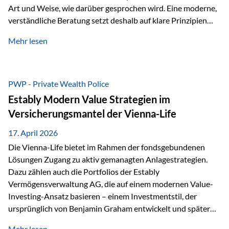
Art und Weise, wie darüber gesprochen wird. Eine moderne,
verständliche Beratung setzt deshalb auf klare Prinzipien
statt auf komplizierte Prognosen. Im Mittelpunkt stehen
Mehr lesen
fünf zentrale Faktoren: eine saubere Struktur, breite
Risikostreuung, Kosteneffizienz, steuerliche Optimierung
und ein wissenschaftlich fundierter Ansatz. Impulse zu
diesem Thema liefern unter anderem die praxisnahen
PWP - Private Wealth Police
Ansätze von Finanzexperte Klaus Rost, der seit vielen Jahren
Estably Modern Value Strategien im
für eine verständliche und…
Versicherungsmantel der Vienna-Life
17. April 2026
Die Vienna-Life bietet im Rahmen der fondsgebundenen
Lösungen Zugang zu aktiv gemanagten Anlagestrategien.
Dazu zählen auch die Portfolios der Estably
Vermögensverwaltung AG, die auf einem modernen Value-
Investing-Ansatz basieren – einem Investmentstil, der
ursprünglich von Benjamin Graham entwickelt und später
durch Investoren wie Warren Buffett weiter geprägt wurde.
Mehr lesen