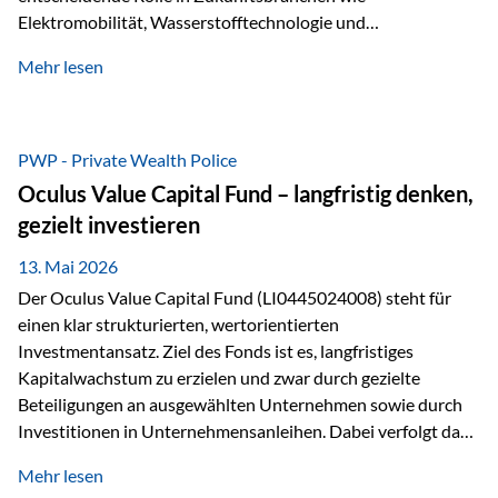
Elektromobilität, Wasserstofftechnologie und
Digitalisierung. Dadurch verbinden sie zwei wichtige
Mehr lesen
Faktoren für Investoren – begrenztes Angebot und
steigende industrielle Nachfrage. Edelmetalle als
Investment mit Zukunftspotenzial Während Gold oft als
klassischer „Sicherheitsanker“ gilt, bieten Silber, Platin und
PWP - Private Wealth Police
Palladium zusätzlich die Chance, von technologischen
Oculus Value Capital Fund – langfristig denken,
Entwicklungen zu profitieren. Die Nachfrage entsteht nicht
gezielt investieren
nur durch Anleger, sondern vor allem durch die Industrie.
Gerade in…
13. Mai 2026
Der Oculus Value Capital Fund (LI0445024008) steht für
einen klar strukturierten, wertorientierten
Investmentansatz. Ziel des Fonds ist es, langfristiges
Kapitalwachstum zu erzielen und zwar durch gezielte
Beteiligungen an ausgewählten Unternehmen sowie durch
Investitionen in Unternehmensanleihen. Dabei verfolgt das
Fondsmanagement eine klare Philosophie: Nicht kurzfristige
Mehr lesen
Marktbewegungen stehen im Fokus, sondern die