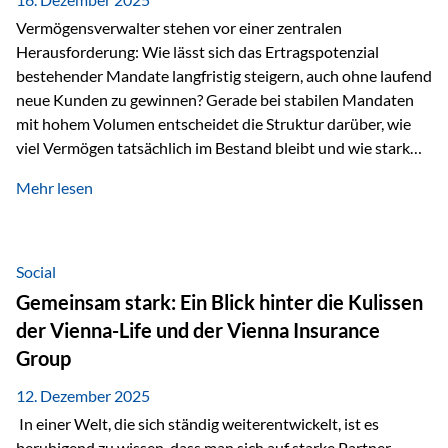
Vermögensverwalter stehen vor einer zentralen
Herausforderung: Wie lässt sich das Ertragspotenzial
bestehender Mandate langfristig steigern, auch ohne laufend
neue Kunden zu gewinnen? Gerade bei stabilen Mandaten
mit hohem Volumen entscheidet die Struktur darüber, wie
viel Vermögen tatsächlich im Bestand bleibt und wie stark
sich das Verwaltungsentgelt über die Jahre entwickelt. Ein
Mehr lesen
Beispiel verdeutlicht diese Wirkung besonders deutlich.
Wird ein Vermögen von 25 Millionen Euro über einen
Zeitraum von 20 Jahren verwaltet, ohne dass neue Kunden
hinzukommen, spielt nicht nur die Rendite eine Rolle. Auch
Social
steuerliche Effekte haben einen erheblichen Einfluss auf…
Gemeinsam stark: Ein Blick hinter die Kulissen
der Vienna-Life und der Vienna Insurance
Group
12. Dezember 2025
In einer Welt, die sich ständig weiterentwickelt, ist es
beruhigend zu wissen, dass man sich auf starke Partner