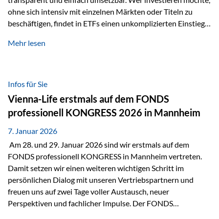
ohne sich intensiv mit einzelnen Märkten oder Titeln zu
beschäftigen, findet in ETFs einen unkomplizierten Einstieg
in den Kapitalmarkt. Aktiv gemanagte Fonds hingegen
Mehr lesen
werden häufig kritisch betrachtet. Sie gelten als teurer,
komplexer und weniger zeitgemäß. Doch greift diese
Einschätzung wirklich zu kurz? Ein differenzierter Blick zeigt:
Beide Ansätze haben ihre Berechtigung und ihre Stärken
Infos für Sie
entfalten sie oft gerade in Kombination. ETFs: Effizient, breit
Vienna-Life erstmals auf dem FONDS
gestreut und klar strukturiert…
professionell KONGRESS 2026 in Mannheim
7. Januar 2026
Am 28. und 29. Januar 2026 sind wir erstmals auf dem
FONDS professionell KONGRESS in Mannheim vertreten.
Damit setzen wir einen weiteren wichtigen Schritt im
persönlichen Dialog mit unseren Vertriebspartnern und
freuen uns auf zwei Tage voller Austausch, neuer
Perspektiven und fachlicher Impulse. Der FONDS
professionell KONGRESS zählt zu den wichtigsten