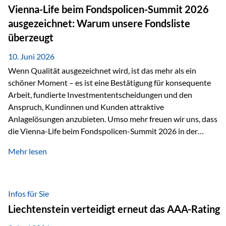
zahlreiche Zukunftstechnologien praktisch unverzichtbar.
Vienna-Life beim Fondspolicen-Summit 2026
Silber findet sich unter anderem in: Solarmodulen
ausgezeichnet: Warum unsere Fondsliste
Elektrofahrzeugen Halbleitern Smartphones und Tablets…
überzeugt
10. Juni 2026
Wenn Qualität ausgezeichnet wird, ist das mehr als ein
schöner Moment – es ist eine Bestätigung für konsequente
Arbeit, fundierte Investmententscheidungen und den
Anspruch, Kundinnen und Kunden attraktive
Anlagelösungen anzubieten. Umso mehr freuen wir uns, dass
die Vienna-Life beim Fondspolicen-Summit 2026 in der
Kategorie ETF/Passiv ausgezeichnet wurde. Grundlage
Mehr lesen
dieser Ehrung ist der renommierte Fondspolicenreport der
SAM – Smart Asset Management Service GmbH, bei dem
mehr als 20 Fondspolicen-Anbieter aus Investmentsicht
analysiert und verglichen wurden. Das Ergebnis: Die ETF-
Infos für Sie
Auswahl der Vienna-Life zählt zu den drei besten Angeboten
Liechtenstein verteidigt erneut das AAA-Rating
am Markt. Für uns ist diese Auszeichnung eine Bestätigung