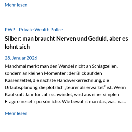
Mehr lesen
starken Anstiegen. Diese verändern jedoch nicht die
langfristige Funktion von Gold als Sachwert und
Diversifikationsinstrument. In einem Umfeld, das weiterhin
von geopolitischen Spannungen, einer stark ausgeweiteten
PWP - Private Wealth Police
Geldmenge sowie strukturellen Verschiebungen an den
Silber: man braucht Nerven und Geduld, aber es
Kapitalmärkten geprägt ist, bleibt Gold ein bewährter Anker.
lohnt sich
Nicht, weil…
28. Januar 2026
Manchmal merkt man den Wandel nicht an Schlagzeilen,
sondern an kleinen Momenten: der Blick auf den
Kassenzettel, die nächste Handwerkerrechnung, die
Urlaubsplanung, die plötzlich „teurer als erwartet“ ist. Wenn
Kaufkraft Jahr für Jahr schwindet, wird aus einer simplen
Frage eine sehr persönliche: Wie bewahrt man das, was man
sich aufgebaut hat? Genau dann wird es Zeit, sich
Mehr lesen
Sachwerten mit einer Investition in Sachwerte zu
beschäftigen; Nicht als Mode, sondern als Prinzip: Vermögen
soll nicht nur wachsen, sondern auch Substanz behalten –