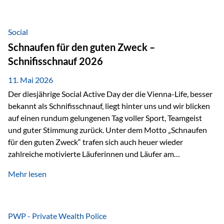
tatsächliche wirtschaftliche Entwicklung von Unternehmen
über viele Jahre hinweg. Als Teil der Produktauswahl
innerhalb der Private Wealth Police der Vienna-Life steht
Social
der Oculus Value Capital Fund für einen langfristig
Schnaufen für den guten Zweck –
orientierten Value-Investing-Ansatz mit Fokus auf
Schnifisschnauf 2026
fundamentale Unternehmensanalyse und nachhaltige
Wertentwicklung. Der Investmentansatz: Value Investing
11. Mai 2026
mit Weitblick Im Zentrum steht ein…
Der diesjährige Social Active Day der die Vienna-Life, besser
bekannt als Schnifisschnauf, liegt hinter uns und wir blicken
auf einen rundum gelungenen Tag voller Sport, Teamgeist
und guter Stimmung zurück. Unter dem Motto „Schnaufen
für den guten Zweck“ trafen sich auch heuer wieder
zahlreiche motivierte Läuferinnen und Läufer am
Dünserberg in Schnifis, um gemeinsam sportliche
Mehr lesen
Höchstleistungen für einen guten Zweck zu erbringen. Mit
grosser Freude dürfen wir verkünden, dass dabei
beeindruckende 14.000 Euro zugunsten des Schulheims
Mäder gesammelt werden konnten. Die anspruchsvolle
PWP - Private Wealth Police