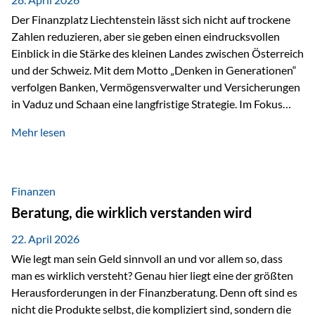
Der Finanzplatz Liechtenstein lässt sich nicht auf trockene
Zahlen reduzieren, aber sie geben einen eindrucksvollen
Einblick in die Stärke des kleinen Landes zwischen Österreich
und der Schweiz. Mit dem Motto „Denken in Generationen“
verfolgen Banken, Vermögensverwalter und Versicherungen
in Vaduz und Schaan eine langfristige Strategie. Im Fokus
stehen dabei vor allem: Qualität Stabilität internationaler
Mehr lesen
Marktzugang Liechtenstein hat sich in den letzten Jahren zu
einem wichtigen Drehpunkt für grenzüberschreitende
Finanzdienstleistungen entwickelt – und die aktuellsten
verfügbaren Kennzahlen (Stand Ende 2024, veröffentlicht
Finanzen
2025/2026)…
Beratung, die wirklich verstanden wird
22. April 2026
Wie legt man sein Geld sinnvoll an und vor allem so, dass
man es wirklich versteht? Genau hier liegt eine der größten
Herausforderungen in der Finanzberatung. Denn oft sind es
nicht die Produkte selbst, die kompliziert sind, sondern die