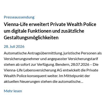
Beratung Digitale Prozesse und künstliche Intelligenz sind
längst Teil des Versicherungsalltags. Sie erleichtern
administrative Aufgaben, beschleunigen Abläufe und
Presseaussendung
schaffen mehr Zeit für das Wesentliche: die persönliche
Vienna-Life erweitert Private Wealth Police
Beratung. Gerade deshalb wird die individuelle Betreuung
um digitale Funktionen und zusätzliche
zum entscheidenden Erfolgsfaktor. Technologie kann
Gestaltungsmöglichkeiten
unterstützen, Vertrauen entsteht jedoch weiterhin im
persönlichen Gespräch. Bei der Vienna-Life reagieren…
28. Juli 2026
Automatische Antragsübermittlung, juristische Personen als
Versicherungsnehmer und angepasster Versicherungstarif
stehen ab sofort zur Verfügung. Bendern, 28.07.2026 – Die
Vienna-Life Lebensversicherung AG entwickelt die Private
Wealth Police konsequent weiter. Im Mittelpunkt der
aktuellen Neuerungen stehen die automatische
Antragsübermittlung, die Möglichkeit, juristische Personen
Mehr lesen
als Versicherungsnehmer einzusetzen, sowie eine
Überarbeitung des zugrundeliegenden Versicherungstarifes.
Durch die automatische Antragsübermittlung wird die