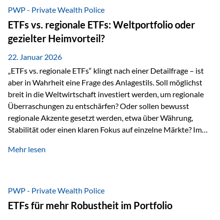
gerade dann, wenn Märkte nervös werden,…
PWP - Private Wealth Police
ETFs vs. regionale ETFs: Weltportfolio oder
gezielter Heimvorteil?
22. Januar 2026
„ETFs vs. regionale ETFs“ klingt nach einer Detailfrage – ist
aber in Wahrheit eine Frage des Anlagestils. Soll möglichst
breit in die Weltwirtschaft investiert werden, um regionale
Überraschungen zu entschärfen? Oder sollen bewusst
regionale Akzente gesetzt werden, etwa über Währung,
Stabilität oder einen klaren Fokus auf einzelne Märkte? Im
Rahmen der fondsgebundenen Lebensversicherung Private
Mehr lesen
Wealth Police der Vienna-Life lassen sich beide Ansätze
kombinieren. Der „Schutz“ im Portfolio entsteht dabei nicht
als Garantie, sondern als Zusammenspiel aus
Risikostreuung, Inflationsrobustheit und Stabilisierung. 1)
PWP - Private Wealth Police
Die Philosophiefrage: breit oder bewusst? Global investieren
ETFs für mehr Robustheit im Portfolio
bedeutet: Das Portfolio bildet die Weltmärkte möglichst