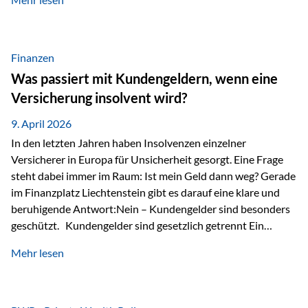
Modernes Value Investing als Grundlage Der
Investmentansatz von Estably basiert auf der
Weiterentwicklung des klassischen Value Investing. Im
Fokus stehen Unternehmen, deren Börsenkurs unter ihrem
Finanzen
inneren Wert liegt. Neben klassischen
Was passiert mit Kundengeldern, wenn eine
Bewertungskennzahlen werden auch qualitative Faktoren
Versicherung insolvent wird?
wie Geschäftsmodell, Wettbewerbsvorteile und
Managementqualität…
9. April 2026
In den letzten Jahren haben Insolvenzen einzelner
Versicherer in Europa für Unsicherheit gesorgt. Eine Frage
steht dabei immer im Raum: Ist mein Geld dann weg? Gerade
im Finanzplatz Liechtenstein gibt es darauf eine klare und
beruhigende Antwort:Nein – Kundengelder sind besonders
geschützt. Kundengelder sind gesetzlich getrennt Ein
zentraler Schutzmechanismus in Liechtenstein ist die
Mehr lesen
sogenannte Sondermasse. Das bedeutet:Die
Vermögenswerte, die zur Deckung der
Versicherungsverpflichtungen dienen, werden rechtlich vom
Vermögen der Versicherungsgesellschaft getrennt. Konkret