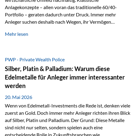
Anlagekonzepte – allen voran das traditionelle 60/40-
Portfolio – geraten dadurch unter Druck. Immer mehr
Anleger suchen deshalb nach Wegen, ihr Vermögen
langfristig gegen Kaufkraftverlust und geopolitische
Mehr lesen
Unsicherheit abzusichern. Genau hier rücken reale und
nicht-inflationierbare Werte wie Gold, Rohstoffe und
digitale Assets wieder in den Fokus. Gold gewinnt seine
monetäre Rolle zurück Gold erlebt derzeit eine
PWP - Private Wealth Police
bemerkenswerte Renaissance als monetärer Wertspeicher.
Silber, Platin & Palladium: Warum diese
Treiber sind Rekordkäufe der Zentralbanken, geopolitische
Edelmetalle für Anleger immer interessanter
Spannungen und ein schleichender Vertrauensverlust in
werden
ungedeckte Papierwährungen. Wie groß dieser
Vertrauensverlust ausfällt, zeigt ein nüchterner
20. Mai 2026
Langfristvergleich: Seit…
Wenn von Edelmetall-Investments die Rede ist, denken viele
zuerst an Gold. Doch immer mehr Anleger richten ihren Blick
auf Silber, Platin und Palladium. Der Grund: Diese Metalle
sind nicht nur selten, sondern spielen auch eine
entscheidende Rolle in Zukunftsbranchen wie