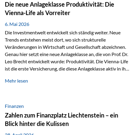
Strecke mit rund 4,8 Kilometern und 680 Höhenmetern
Die neue Anlageklasse Produktivität: Die
stellte die Teilnehmerinnen und Teilnehmer vor eine
Vienna-Life als Vorreiter
sportliche Herausforderung. Doch…
6. Mai 2026
Die Investmentwelt entwickelt sich ständig weiter. Neue
Trends entstehen meist dort, wo sich strukturelle
Veränderungen in Wirtschaft und Gesellschaft abzeichnen.
Genau hier setzt eine neue Anlageklasse an, die von Prof. Dr.
Leo Brecht entwickelt wurde: Produktivität. Die Vienna-Life
ist die erste Versicherung, die diese Anlageklasse aktiv in ihre
Lösung integriert und positioniert sich damit bewusst als
Mehr lesen
Vorreiter. Warum auf das Thema Produktivität setzen? Die
globalen Herausforderungen der Zeit, wie Inflation,
demografischer Wandel oder sinkendes
Wirtschaftswachstum, verändern die Spielregeln für
Finanzen
Investoren. Produktivität adressiert genau diese
Zahlen zum Finanzplatz Liechtenstein – ein
Herausforderungen, da wirtschaftliches Wachstum
Blick hinter die Kulissen
langfristig durch Produktivitätssteigerung entsteht, also
durch die Fähigkeit von Unternehmen, mehr…
28. April 2026