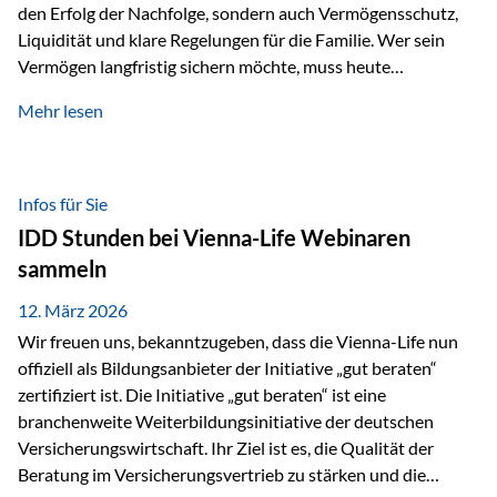
den Erfolg der Nachfolge, sondern auch Vermögensschutz,
Liquidität und klare Regelungen für die Familie. Wer sein
Vermögen langfristig sichern möchte, muss heute
international denken. Und genau hier setzt das Buch
Mehr lesen
„Erfolgsformel Liechtenstein“, herausgegeben und verfasst
von Rolf Klein, an – ein praxisnahes Nachschlagewerk, das
Vermögensnachfolge, Vermögensmanagement und
Vermögensschutz strategisch miteinander verbindet.
Infos für Sie
Warum klassische Nachfolgeplanung oft scheitert Viele
IDD Stunden bei Vienna-Life Webinaren
Vermögen werden erst im Todesfall übertragen. Das kann zu
sammeln
Problemen führen: Hohe Erbschaftsteuern Streitigkeiten
zwischen Erben Liquiditätsprobleme bei Immobilien…
12. März 2026
Wir freuen uns, bekanntzugeben, dass die Vienna-Life nun
offiziell als Bildungsanbieter der Initiative „gut beraten“
zertifiziert ist. Die Initiative „gut beraten“ ist eine
branchenweite Weiterbildungsinitiative der deutschen
Versicherungswirtschaft. Ihr Ziel ist es, die Qualität der
Beratung im Versicherungsvertrieb zu stärken und die