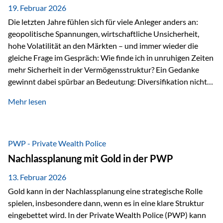
19. Februar 2026
Die letzten Jahre fühlen sich für viele Anleger anders an:
geopolitische Spannungen, wirtschaftliche Unsicherheit,
hohe Volatilität an den Märkten – und immer wieder die
gleiche Frage im Gespräch: Wie finde ich in unruhigen Zeiten
mehr Sicherheit in der Vermögensstruktur? Ein Gedanke
gewinnt dabei spürbar an Bedeutung: Diversifikation nicht
nur über Anlageklassen, sondern auch über Jurisdiktionen.
Mehr lesen
Wer Vermögen ausschließlich in einem Rechtsraum
organisiert, ist auch von dessen Rahmenbedingungen
besonders abhängig. Genau hier kann das Fürstentum
Liechtenstein eine Rolle spielen: außerhalb der EU, ohne
PWP - Private Wealth Police
Euro, mit einem eigenständigen Rechts- und Finanzplatz.
Nachlassplanung mit Gold in der PWP
Und genau an dieser Stelle setzt der 3-Zellenschutz an –…
13. Februar 2026
Gold kann in der Nachlassplanung eine strategische Rolle
spielen, insbesondere dann, wenn es in eine klare Struktur
eingebettet wird. In der Private Wealth Police (PWP) kann