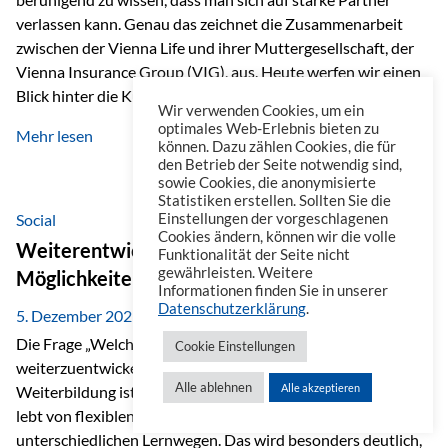
verlassen kann. Genau das zeichnet die Zusammenarbeit
zwischen der Vienna Life und ihrer Muttergesellschaft, der
Vienna Insurance Group (VIG), aus. Heute werfen wir einen
Blick hinter die Kulissen auf eine Unternehmensgruppe mit
Wir verwenden Cookies, um ein
beeindruckender Geschichte, gewachsenem Know-how und
optimales Web-Erlebnis bieten zu
Mehr lesen
einem stabilen Fundament. Ein starkes Netzwerk in ganz
können. Dazu zählen Cookies, die für
den Betrieb der Seite notwendig sind,
Europa Die Vienna Insurance Group ist die führende
sowie Cookies, die anonymisierte
Versicherungsgruppe in Zentral- und Osteuropa. Mit über
Statistiken erstellen. Sollten Sie die
50 Versicherungsgesellschaften in insgesamt 30 Ländern
Social
Einstellungen der vorgeschlagenen
Cookies ändern, können wir die volle
verbindet sie regionale Stärke mit internationaler
Weiterentwicklung im Berufsalltag: Welche
Funktionalität der Seite nicht
Kompetenz.
gewährleisten. Weitere
Möglichkeiten es gibt
Informationen finden Sie in unserer
Datenschutzerklärung
.
5. Dezember 2025
Die Frage „Welche Möglichkeiten gibt es, sich
Cookie Einstellungen
weiterzuentwickeln?“ lässt sich heute vielseitig beantworten.
Alle ablehnen
Alle akzeptieren
Weiterbildung ist längst kein starrer Prozess mehr, sondern
lebt von flexiblen Formaten, individuellen Bedürfnissen und
unterschiedlichen Lernwegen. Das wird besonders deutlich,