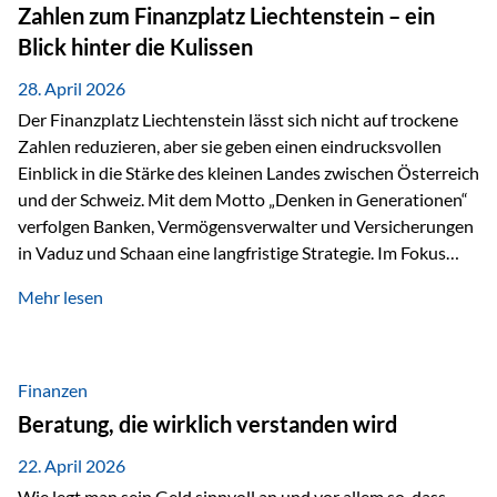
Investoren. Produktivität adressiert genau diese
Zahlen zum Finanzplatz Liechtenstein – ein
Herausforderungen, da wirtschaftliches Wachstum
Blick hinter die Kulissen
langfristig durch Produktivitätssteigerung entsteht, also
durch die Fähigkeit von Unternehmen, mehr…
28. April 2026
Der Finanzplatz Liechtenstein lässt sich nicht auf trockene
Zahlen reduzieren, aber sie geben einen eindrucksvollen
Einblick in die Stärke des kleinen Landes zwischen Österreich
und der Schweiz. Mit dem Motto „Denken in Generationen“
verfolgen Banken, Vermögensverwalter und Versicherungen
in Vaduz und Schaan eine langfristige Strategie. Im Fokus
stehen dabei vor allem: Qualität Stabilität internationaler
Mehr lesen
Marktzugang Liechtenstein hat sich in den letzten Jahren zu
einem wichtigen Drehpunkt für grenzüberschreitende
Finanzdienstleistungen entwickelt – und die aktuellsten
verfügbaren Kennzahlen (Stand Ende 2024, veröffentlicht
Finanzen
2025/2026)…
Beratung, die wirklich verstanden wird
22. April 2026
Wie legt man sein Geld sinnvoll an und vor allem so, dass