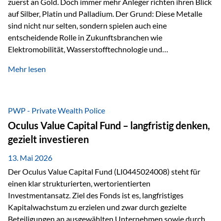
zuerst an Gold. Doch immer mehr Anleger richten ihren Blick
auf Silber, Platin und Palladium. Der Grund: Diese Metalle
sind nicht nur selten, sondern spielen auch eine
entscheidende Rolle in Zukunftsbranchen wie
Elektromobilität, Wasserstofftechnologie und
Digitalisierung. Dadurch verbinden sie zwei wichtige
Mehr lesen
Faktoren für Investoren – begrenztes Angebot und
steigende industrielle Nachfrage. Edelmetalle als
Investment mit Zukunftspotenzial Während Gold oft als
klassischer „Sicherheitsanker“ gilt, bieten Silber, Platin und
PWP - Private Wealth Police
Palladium zusätzlich die Chance, von technologischen
Oculus Value Capital Fund – langfristig denken,
Entwicklungen zu profitieren. Die Nachfrage entsteht nicht
gezielt investieren
nur durch Anleger, sondern vor allem durch die Industrie.
Gerade in…
13. Mai 2026
Der Oculus Value Capital Fund (LI0445024008) steht für
einen klar strukturierten, wertorientierten
Investmentansatz. Ziel des Fonds ist es, langfristiges
Kapitalwachstum zu erzielen und zwar durch gezielte
Beteiligungen an ausgewählten Unternehmen sowie durch