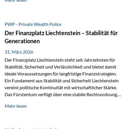
sogenannte Sondermasse. Das bedeutet:Die
Vermögenswerte, die zur Deckung der
Versicherungsverpflichtungen dienen, werden rechtlich vom
Vermögen der Versicherungsgesellschaft getrennt. Konkret
PWP - Private Wealth Police
heißt das:Diese Gelder gehören im Konkursfall nicht zur
Der Finanzplatz Liechtenstein – Stabilität für
allgemeinen Konkursmasse, sondern werden ausschließlich
Generationen
zur Erfüllung…
31. März 2026
Der Finanzplatz Liechtenstein steht seit Jahrzehnten für
Stabilität, Sicherheit und Verlässlichkeit und bietet damit
ideale Voraussetzungen für langfristige Finanzstrategien.
Ein Fundament aus Stabilität und Sicherheit Liechtenstein
vereint politische Kontinuität mit wirtschaftlicher Stärke.
Das Fürstentum verfügt über eine stabile Rechtsordnung,
die auf einer parlamentarischen Demokratie mit
Mehr lesen
monarchischen Elementen basiert. Diese Struktur schafft
nicht nur politische Stabilität, sondern auch eine
außergewöhnlich hohe Planungssicherheit für Investoren
und Unternehmen. Ein wesentliches Merkmal ist die