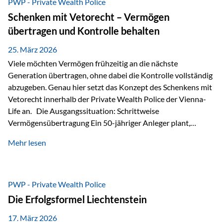
PWP - Private Wealth Police
Staatsfinanzierung: Liechtenstein weist keine
Schenken mit Vetorecht – Vermögen
Staatsschulden auf, und der Schutz der wirtschaftlichen
übertragen und Kontrolle behalten
Interessen der Bevölkerung ist in der Verfassung verankert.
Besonders hervorzuheben ist hierbei Artikel 14 der
25. März 2026
liechtensteinischen Verfassung. Darin…
Viele möchten Vermögen frühzeitig an die nächste
Generation übertragen, ohne dabei die Kontrolle vollständig
abzugeben. Genau hier setzt das Konzept des Schenkens mit
Vetorecht innerhalb der Private Wealth Police der Vienna-
Life an. Die Ausgangssituation: Schrittweise
Vermögensübertragung Ein 50-jähriger Anleger plant,
seinem Kind Vermögen zu übertragen. Dabei soll nicht nur
Mehr lesen
der steuerliche Freibetrag optimal genutzt werden, sondern
auch sichergestellt sein, dass mit dem verschenken Geld
verantwortungsvoll umgegangen wird. Das Ziel:Eine
strukturierte, langfristige Vermögensübertragung, ohne die
PWP - Private Wealth Police
Kontrolle vollständig aus der Hand zu geben. Die Lösung:
Die Erfolgsformel Liechtenstein
Abschmelzung mit Vetorecht Die Umsetzung erfolgt über die
Private Wealth Police…
17. März 2026