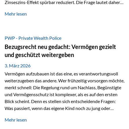
Zinseszins-Effekt spürbar reduziert. Die Frage lautet daher:
Wie kann Vermögen strukturiert werden, damit Steuern
Mehr lesen
nicht laufend Kapital entziehen – sondern möglichst lange im
System arbeiten? Hier setzt die Private Wealth Police an.
Das Problem: Laufende Besteuerung im Depot Im
Privatdepot fallen an: Abgeltungssteuer Fondsbesteuerung
PWP - Private Wealth Police
(Vorabpauschale, Teilfreistellung) Kein steuerlicher Abzug
Bezugsrecht neu gedacht: Vermögen gezielt
der Vermögensverwaltungs-Gebühren /
und geschützt weitergeben
Depotbankgebühren Jährliches Steuerreporting erforderlich
Zinsen, Dividenden und Kursgewinne werden laufend
3. März 2026
besteuert.
Vermögen aufzubauen ist das eine, es verantwortungsvoll
weiterzugeben das andere. Wer frühzeitig vorsorgen möchte,
merkt schnell: Die Regelung rund um Nachlass, Begünstigte
und Vermögensschutz ist komplexer, als es auf den ersten
Blick scheint. Denn es stellen sich entscheidende Fragen:
Was passiert, wenn das eigene Kind noch zu jung oder
unerfahren ist, um eine größere Summe sinnvoll zu
Mehr lesen
verwalten? Wie kann verhindert werden, dass Ex-Partner,
Gläubiger oder andere Dritte Zugriff auf das Vermögen