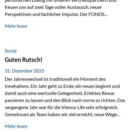
freuen uns auf zwei Tage voller Austausch, neuer
Perspektiven und fachlicher Impulse. Der FONDS
professionell KONGRESS zählt zu den wichtigsten
Mehr lesen
Branchentreffen für Finanz- und Versicherungsprofis im
deutschsprachigen Raum. Für uns bietet die Veranstaltung
die ideale Plattform, um aktuelle Themen rund um Vorsorge,
Vermögensstrukturierung und Nachfolgeplanung
Social
gemeinsam zu diskutieren. Persönlich für Sie vor Ort An
Guten Rutsch!
beiden Kongresstagen stehen Ihnen Maximilian
Fichtenbauer, Dirk…
31. Dezember 2025
Der Jahreswechsel ist traditionell ein Moment des
Innehaltens. Ein Jahr geht zu Ende, ein neues beginnt und
damit auch eine wertvolle Gelegenheit, Erlebtes Revue
passieren zu lassen und den Blick nach vorne zu richten. Das
vergangene Jahr war für die Vienna-Life sehr erfolgreich.
Gemeinsam als Team haben wir viel erreicht, neue Wege
beschritten und besondere Momente erlebt.
Mehr lesen
Veranstaltungen wie der Schnifisschnauf, aber auch unsere