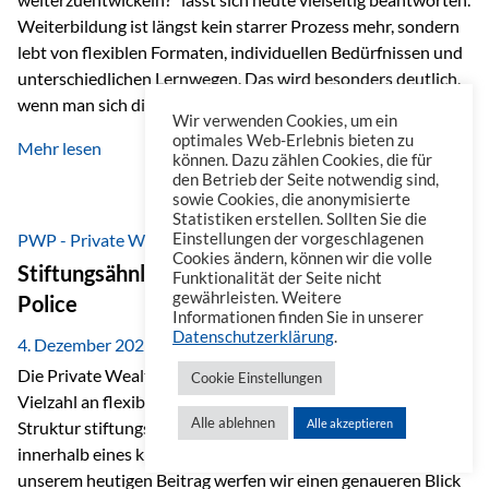
Weiterbildung ist längst kein starrer Prozess mehr, sondern
lebt von flexiblen Formaten, individuellen Bedürfnissen und
unterschiedlichen Lernwegen. Das wird besonders deutlich,
wenn man sich die Angebote ansieht, die im beruflichen
Wir verwenden Cookies, um ein
Umfeld zur Verfügung stehen. Online-Kurse als erster Schritt
optimales Web-Erlebnis bieten zu
Mehr lesen
Wenn es um Weiterbildung geht, denkt man häufig zuerst an
können. Dazu zählen Cookies, die für
den Betrieb der Seite notwendig sind,
Online-Kurse. Eine Plattform, die dabei heraussticht, ist
sowie Cookies, die anonymisierte
Masterplan. Sie ist ähnlich aufgebaut wie eine Streaming-
Statistiken erstellen. Sollten Sie die
Plattform und dadurch besonders einfach zu nutzen. Auf
PWP - Private Wealth Police
Einstellungen der vorgeschlagenen
Cookies ändern, können wir die volle
Masterplan…
Stiftungsähnliche Vorteile der Private Wealth
Funktionalität der Seite nicht
gewährleisten. Weitere
Police
Informationen finden Sie in unserer
Datenschutzerklärung
.
4. Dezember 2025
Die Private Wealth Police (PWP) der Vienna-Life bietet eine
Cookie Einstellungen
Vielzahl an flexiblen Gestaltungsmöglichkeiten, die in ihrer
Alle ablehnen
Alle akzeptieren
Struktur stiftungsähnliche Vorteile schaffen und das
innerhalb eines klassischen Versicherungsrahmens. In
unserem heutigen Beitrag werfen wir einen genaueren Blick