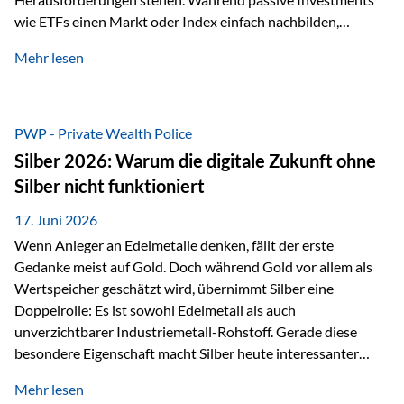
wie ETFs einen Markt oder Index einfach nachbilden,
verfolgen aktiv gemanagte Fonds einen anderen Ansatz: Sie
Mehr lesen
setzen auf die Expertise erfahrener Fondsmanager, die
Chancen identifizieren, Risiken bewerten und Portfolios
gezielt steuern. Gerade in einem Umfeld, das von schnellen
Veränderungen geprägt ist, kann diese aktive
PWP - Private Wealth Police
Herangehensweise einen entscheidenden Mehrwert bieten.
Silber 2026: Warum die digitale Zukunft ohne
Was zeichnet aktive Fonds aus? Aktive Fonds verfolgen das
Silber nicht funktioniert
Ziel, nicht nur einen Markt abzubilden, sondern gezielt
Anlageentscheidungen zu treffen. Fondsmanager
17. Juni 2026
analysieren Unternehmen,…
Wenn Anleger an Edelmetalle denken, fällt der erste
Gedanke meist auf Gold. Doch während Gold vor allem als
Wertspeicher geschätzt wird, übernimmt Silber eine
Doppelrolle: Es ist sowohl Edelmetall als auch
unverzichtbarer Industriemetall-Rohstoff. Gerade diese
besondere Eigenschaft macht Silber heute interessanter
denn je. Denn die Welt wird nicht nur digitaler, sondern auch
Mehr lesen
elektrischer – und genau dort spielt Silber eine