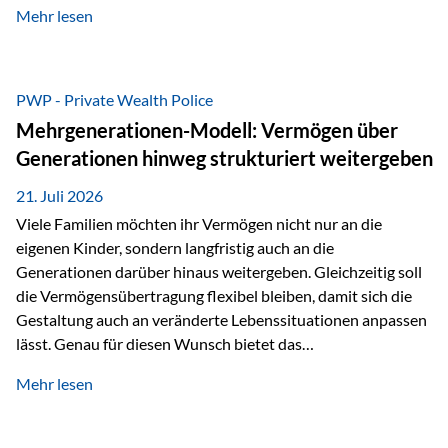
Mehr lesen
als Versicherungsnehmer einzusetzen, sowie eine
Überarbeitung des zugrundeliegenden Versicherungstarifes.
Durch die automatische Antragsübermittlung wird die
Abwicklung für Vertriebspartner deutlich effizienter
PWP - Private Wealth Police
gestaltet. Anträge werden direkt elektronisch übermittelt,
Mehrgenerationen-Modell: Vermögen über
Medienbrüche reduziert und die weitere Bearbeitung
Generationen hinweg strukturiert weitergeben
beschleunigt. Ab sofort können auch juristische Personen,
wie Kapitalgesellschaften oder Stiftungen, als
21. Juli 2026
Versicherungsnehmer eingesetzt werden. Damit erweitert
Viele Familien möchten ihr Vermögen nicht nur an die
die Vienna-Life die Einsatzmöglichkeiten der Private Wealth
eigenen Kinder, sondern langfristig auch an die
Police insbesondere für…
Generationen darüber hinaus weitergeben. Gleichzeitig soll
die Vermögensübertragung flexibel bleiben, damit sich die
Gestaltung auch an veränderte Lebenssituationen anpassen
lässt. Genau für diesen Wunsch bietet das
Mehrgenerationen-Modell der Private Wealth Police der
Mehr lesen
Vienna-Life eine interessante Lösung. Es ermöglicht,
Vermögen bereits heute generationenübergreifend zu
strukturieren und dennoch flexibel zu bleiben. Die