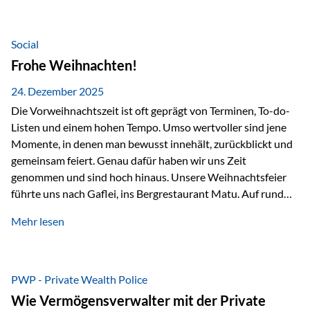
Teamevents, vom Minigolf bis zur Weihnachtsfeier, haben
den Zusammenhalt gestärkt und gezeigt, wie wichtig ein
starkes Miteinander ist. Neben diesen gemeinsamen
Social
Erlebnissen konnten wir…
Frohe Weihnachten!
24. Dezember 2025
Die Vorweihnachtszeit ist oft geprägt von Terminen, To-do-
Listen und einem hohen Tempo. Umso wertvoller sind jene
Momente, in denen man bewusst innehält, zurückblickt und
gemeinsam feiert. Genau dafür haben wir uns Zeit
genommen und sind hoch hinaus. Unsere Weihnachtsfeier
führte uns nach Gaflei, ins Bergrestaurant Matu. Auf rund
1.500 Metern über dem Rheintal erwartete uns nicht nur ein
Mehr lesen
beeindruckendes Panorama, sondern auch etwas, das im
Alltag oft zu kurz kommt: Ruhe, Klarheit und echter
Weitblick, im wahrsten Sinne des Wortes. Inmitten
verschneiter Landschaft, bei feinem Essen, guter Musik und
PWP - Private Wealth Police
einer entspannten…
Wie Vermögensverwalter mit der Private