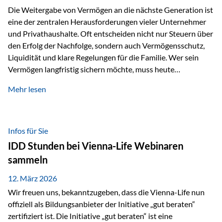
Die Weitergabe von Vermögen an die nächste Generation ist
eine der zentralen Herausforderungen vieler Unternehmer
und Privathaushalte. Oft entscheiden nicht nur Steuern über
den Erfolg der Nachfolge, sondern auch Vermögensschutz,
Liquidität und klare Regelungen für die Familie. Wer sein
Vermögen langfristig sichern möchte, muss heute
international denken. Und genau hier setzt das Buch
Mehr lesen
„Erfolgsformel Liechtenstein“, herausgegeben und verfasst
von Rolf Klein, an – ein praxisnahes Nachschlagewerk, das
Vermögensnachfolge, Vermögensmanagement und
Vermögensschutz strategisch miteinander verbindet.
Infos für Sie
Warum klassische Nachfolgeplanung oft scheitert Viele
IDD Stunden bei Vienna-Life Webinaren
Vermögen werden erst im Todesfall übertragen. Das kann zu
sammeln
Problemen führen: Hohe Erbschaftsteuern Streitigkeiten
zwischen Erben Liquiditätsprobleme bei Immobilien…
12. März 2026
Wir freuen uns, bekanntzugeben, dass die Vienna-Life nun
offiziell als Bildungsanbieter der Initiative „gut beraten“
zertifiziert ist. Die Initiative „gut beraten“ ist eine