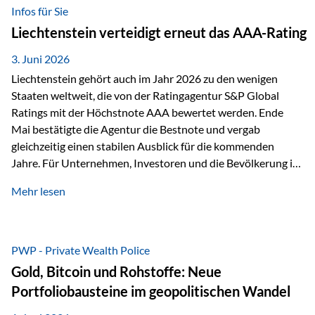
analysiert und verglichen wurden. Das Ergebnis: Die ETF-
Infos für Sie
Auswahl der Vienna-Life zählt zu den drei besten Angeboten
Liechtenstein verteidigt erneut das AAA-Rating
am Markt. Für uns ist diese Auszeichnung eine Bestätigung
unseres Weges und unseres Anspruchs,…
3. Juni 2026
Liechtenstein gehört auch im Jahr 2026 zu den wenigen
Staaten weltweit, die von der Ratingagentur S&P Global
Ratings mit der Höchstnote AAA bewertet werden. Ende
Mai bestätigte die Agentur die Bestnote und vergab
gleichzeitig einen stabilen Ausblick für die kommenden
Jahre. Für Unternehmen, Investoren und die Bevölkerung ist
diese Einstufung ein wichtiges Signal. Sie unterstreicht die
Mehr lesen
finanzielle Stabilität des Landes sowie das Vertrauen
internationaler Märkte in den Wirtschafts- und
Finanzstandort Liechtenstein. Starker Wirtschaftsstandort
trotz Herausforderungen Die weltwirtschaftlichen
PWP - Private Wealth Police
Rahmenbedingungen bleiben anspruchsvoll. Geopolitische
Gold, Bitcoin und Rohstoffe: Neue
Unsicherheiten, eine verhaltene Investitionstätigkeit und
Portfoliobausteine im geopolitischen Wandel
eine schwächere Nachfrage in wichtigen Exportmärkten
beeinflussen auch die liechtensteinische Wirtschaft.