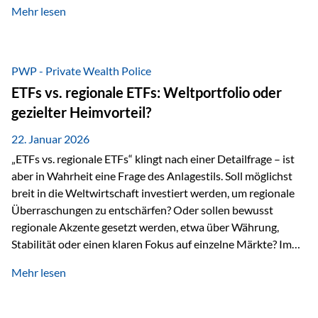
Mehr lesen
Sachwerten mit einer Investition in Sachwerte zu
beschäftigen; Nicht als Mode, sondern als Prinzip: Vermögen
soll nicht nur wachsen, sondern auch Substanz behalten –
gerade dann, wenn Märkte nervös werden,…
PWP - Private Wealth Police
ETFs vs. regionale ETFs: Weltportfolio oder
gezielter Heimvorteil?
22. Januar 2026
„ETFs vs. regionale ETFs“ klingt nach einer Detailfrage – ist
aber in Wahrheit eine Frage des Anlagestils. Soll möglichst
breit in die Weltwirtschaft investiert werden, um regionale
Überraschungen zu entschärfen? Oder sollen bewusst
regionale Akzente gesetzt werden, etwa über Währung,
Stabilität oder einen klaren Fokus auf einzelne Märkte? Im
Rahmen der fondsgebundenen Lebensversicherung Private
Mehr lesen
Wealth Police der Vienna-Life lassen sich beide Ansätze
kombinieren. Der „Schutz“ im Portfolio entsteht dabei nicht
als Garantie, sondern als Zusammenspiel aus