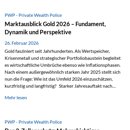
erhalten? Und wie lässt sich Vermögen klar und
unbürokratisch übertragen, ohne ausschließlich auf ein
PWP - Private Wealth Police
Testament angewiesen zu sein? Wenn klassische Lösungen
Marktausblick Gold 2026 – Fundament,
nicht ausreichen Traditionelle Nachlassregelungen stoßen
Dynamik und Perspektive
oft…
26. Februar 2026
Gold fasziniert seit Jahrhunderten. Als Wertspeicher,
Krisenmetall und strategischer Portfoliobaustein begleitet
es wirtschaftliche Umbrüche ebenso wie Inflationsphasen.
Nach einem außergewöhnlich starken Jahr 2025 stellt sich
nun die Frage: Wie ist das Umfeld 2026 einzuschätzen,
kurzfristig und langfristig? Starker Jahresauftakt nach
außergewöhnlichem Vorjahr Gold ist mit deutlicher
Mehr lesen
Dynamik in das Jahr 2026 gestartet. Zwischen dem
01.01.2026 und dem 31.01.2026 das Edelmetall: +12,8 % in
USD +11,7 % in EUR Durchschnitt über alle betrachteten
Währungen: +11,5 % Bereits 2025 war ein außergewöhnlich
PWP - Private Wealth Police
starkes Jahr: +64,4 % in USD Durchschnitt über alle