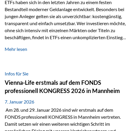
Sicherheitsarchitektur, die auf mehreren Ebenen ansetzt:
ETFs haben sich in den letzten Jahren zu einem festen
Stufe 1: Versicherer-Ebene • Versicherung mit…
Bestandteil moderner Geldanlage entwickelt. Besonders bei
jungen Anleger gelten sie als unverzichtbar: kostengünstig,
transparent und einfach umsetzbar. Wer investieren möchte,
ohne sich intensiv mit einzelnen Märkten oder Titeln zu
beschäftigen, findet in ETFs einen unkomplizierten Einstieg
in den Kapitalmarkt. Aktiv gemanagte Fonds hingegen
Mehr lesen
werden häufig kritisch betrachtet. Sie gelten als teurer,
komplexer und weniger zeitgemäß. Doch greift diese
Einschätzung wirklich zu kurz? Ein differenzierter Blick zeigt:
Beide Ansätze haben ihre Berechtigung und ihre Stärken
Infos für Sie
entfalten sie oft gerade in Kombination. ETFs: Effizient, breit
Vienna-Life erstmals auf dem FONDS
gestreut und klar strukturiert…
professionell KONGRESS 2026 in Mannheim
7. Januar 2026
Am 28. und 29. Januar 2026 sind wir erstmals auf dem
FONDS professionell KONGRESS in Mannheim vertreten.
Damit setzen wir einen weiteren wichtigen Schritt im
persönlichen Dialog mit unseren Vertriebspartnern und