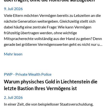
Ausgangssituation Stellen Sie sich folgendes Beispiel vor:
Ein…
9. Juli 2026
Viele Eltern möchten Vermögen bereits zu Lebzeiten an die
nächste Generation weitergeben. Gleichzeitig stellt sich
dabei häufig eine zentrale Frage: Wie kann Vermögen
frühzeitig übertragen werden, ohne wichtige
Mitspracherechte vollständig aus der Hand zu geben? Denn
gerade bei größeren Vermögenswerten geht es nicht nur um
die Frage der Übertragung. Es geht auch darum,
Mehr lesen
sicherzustellen, dass das Vermögen langfristig erhalten
bleibt und entsprechend der ursprünglichen Planung
verwendet wird. Ein Beispiel aus der Praxis Stellen Sie sich
folgende Situation vor: Ein Vater schenkt seiner Tochter
PWP - Private Wealth Police
einen Teil seines Vermögens. Einige Jahre später möchte die
Warum physisches Gold in Liechtenstein die
Tochter das Geld kurzfristig verwenden, um…
letzte Bastion Ihres Vermögens ist
2. Juli 2026
In einer Zeit, die von beispielloser Staatsverschuldung,