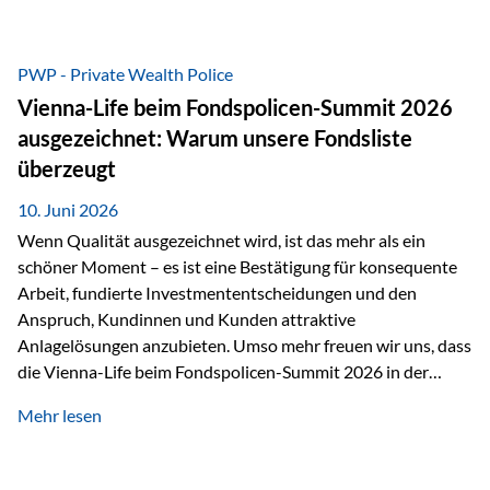
entscheidende Rolle. Silber – das Metall der modernen
Wirtschaft Silber verfügt über die höchste elektrische
Leitfähigkeit aller Metalle. Diese Eigenschaft macht es für
PWP - Private Wealth Police
zahlreiche Zukunftstechnologien praktisch unverzichtbar.
Vienna-Life beim Fondspolicen-Summit 2026
Silber findet sich unter anderem in: Solarmodulen
ausgezeichnet: Warum unsere Fondsliste
Elektrofahrzeugen Halbleitern Smartphones und Tablets…
überzeugt
10. Juni 2026
Wenn Qualität ausgezeichnet wird, ist das mehr als ein
schöner Moment – es ist eine Bestätigung für konsequente
Arbeit, fundierte Investmententscheidungen und den
Anspruch, Kundinnen und Kunden attraktive
Anlagelösungen anzubieten. Umso mehr freuen wir uns, dass
die Vienna-Life beim Fondspolicen-Summit 2026 in der
Kategorie ETF/Passiv ausgezeichnet wurde. Grundlage
Mehr lesen
dieser Ehrung ist der renommierte Fondspolicenreport der
SAM – Smart Asset Management Service GmbH, bei dem
mehr als 20 Fondspolicen-Anbieter aus Investmentsicht