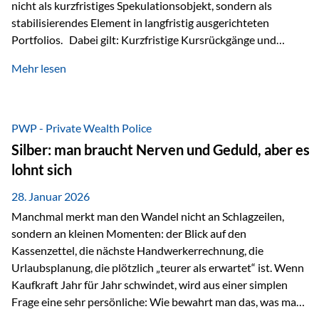
nicht als kurzfristiges Spekulationsobjekt, sondern als
stabilisierendes Element in langfristig ausgerichteten
Portfolios. Dabei gilt: Kurzfristige Kursrückgänge und
Schwankungen sind jederzeit möglich – insbesondere nach
Mehr lesen
starken Anstiegen. Diese verändern jedoch nicht die
langfristige Funktion von Gold als Sachwert und
Diversifikationsinstrument. In einem Umfeld, das weiterhin
von geopolitischen Spannungen, einer stark ausgeweiteten
PWP - Private Wealth Police
Geldmenge sowie strukturellen Verschiebungen an den
Silber: man braucht Nerven und Geduld, aber es
Kapitalmärkten geprägt ist, bleibt Gold ein bewährter Anker.
lohnt sich
Nicht, weil…
28. Januar 2026
Manchmal merkt man den Wandel nicht an Schlagzeilen,
sondern an kleinen Momenten: der Blick auf den
Kassenzettel, die nächste Handwerkerrechnung, die
Urlaubsplanung, die plötzlich „teurer als erwartet“ ist. Wenn
Kaufkraft Jahr für Jahr schwindet, wird aus einer simplen
Frage eine sehr persönliche: Wie bewahrt man das, was man
sich aufgebaut hat? Genau dann wird es Zeit, sich