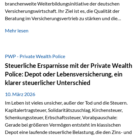
branchenweite Weiterbildungsinitiative der deutschen
Versicherungswirtschaft. Ihr Ziel ist es, die Qualität der
Beratung im Versicherungsvertrieb zu stärken und die
kontinuierliche Weiterbildung von vertrieblich tätigen
Mehr lesen
Personen transparent zu dokumentieren. Seit der
Umsetzung der EU-Versicherungsvertriebsrichtlinie besteht
eine gesetzliche Weiterbildungspflicht von mindestens 15
Stunden pro Jahr für vertrieblich tätige Personen in der
PWP - Private Wealth Police
Versicherungsbranche. Über die Weiterbildungsdatenbank
Steuerliche Ersparnisse mit der Private Wealth
von „gut beraten“ können absolvierte Bildungsmaßnahmen
Police: Depot oder Lebensversicherung, ein
zentral erfasst und dokumentiert werden. „gut beraten“
klarer steuerlicher Unterschied
zertifiziert Als zertifizierter Bildungsanbieter können unsere
Webinare nun für die…
10. März 2026
Im Leben ist vieles unsicher, außer der Tod und die Steuern.
Kapitalertragsteuer, Solidaritätszuschlag, Kirchensteuer,
Schenkungssteuer, Erbschaftssteuer, Vorabpauschale:
Gerade bei größeren Vermögen entsteht im klassischen
Depot eine laufende steuerliche Belastung, die den Zins- und