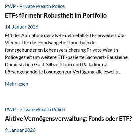
Risikostreuung, Inflationsrobustheit und Stabilisierung. 1)
PWP - Private Wealth Police
Die Philosophiefrage: breit oder bewusst? Global investieren
ETFs für mehr Robustheit im Portfolio
bedeutet: Das Portfolio bildet die Weltmärkte möglichst
breit ab, ohne die…
14. Januar 2026
Mit der Aufnahme der ZKB Edelmetall-ETFs erweitert die
Vienna-Life das Fondsangebot innerhalb der
fondsgebundenen Lebensversicherung Private Wealth
Police gezielt um weitere ETF-basierte Sachwert-Bausteine.
Damit stehen Gold, Silber, Platin und Palladium als
börsengehandelte Lösungen zur Verfügung, die jeweils
physisch hinterlegte Edelmetalle abbilden. Der Fokus liegt
Mehr lesen
dabei nicht auf einzelnen Marktmeinungen, sondern auf
einer systematischen Portfoliologik: ETFs dienen als
transparente, effiziente Bausteine für Risikostreuung,
Inflationsrobustheit und Stabilisierung – eingebettet in eine
PWP - Private Wealth Police
liechtensteinische Versicherungsstruktur. Die
Aktive Vermögensverwaltung: Fonds oder ETF?
Sicherheitsarchitektur: Liechtenstein als Strukturprinzip Die
Private Wealth Police positioniert sich mit einer dreistufigen
9. Januar 2026