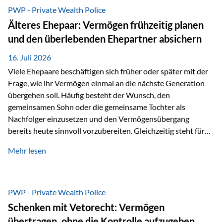
Ausgangssituation Stellen Sie sich folgende Familie vor: Die
PWP - Private Wealth Police
Großeltern haben über viele Jahre Vermögen aufgebaut. Ihr
Älteres Ehepaar: Vermögen frühzeitig planen
Wunsch ist es, dieses Vermögen nicht nur den eigenen
und den überlebenden Ehepartner absichern
Kindern, sondern langfristig auch den Enkeln zukommen zu…
16. Juli 2026
Viele Ehepaare beschäftigen sich früher oder später mit der
Frage, wie ihr Vermögen einmal an die nächste Generation
übergehen soll. Häufig besteht der Wunsch, den
gemeinsamen Sohn oder die gemeinsame Tochter als
Nachfolger einzusetzen und den Vermögensübergang
bereits heute sinnvoll vorzubereiten. Gleichzeitig steht für
viele Ehepaare ein weiterer Aspekt im Mittelpunkt: Was
Mehr lesen
passiert, wenn einer der beiden verstirbt? Der überlebende
Ehepartner soll auch dann weiterhin finanziell unabhängig
bleiben und uneingeschränkt über das gemeinsame
Vermögen verfügen können. Genau für diese
PWP - Private Wealth Police
Ausgangssituation bietet die Private Wealth Police der
Schenken mit Vetorecht: Vermögen
Vienna-Life eine durchdachte Gestaltungsmöglichkeit. Die
übertragen, ohne die Kontrolle aufzugeben