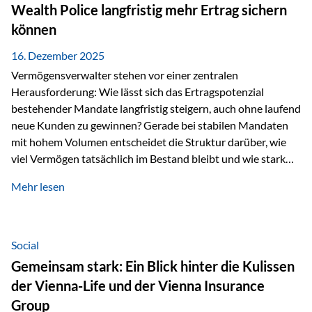
Wealth Police langfristig mehr Ertrag sichern
können
16. Dezember 2025
Vermögensverwalter stehen vor einer zentralen
Herausforderung: Wie lässt sich das Ertragspotenzial
bestehender Mandate langfristig steigern, auch ohne laufend
neue Kunden zu gewinnen? Gerade bei stabilen Mandaten
mit hohem Volumen entscheidet die Struktur darüber, wie
viel Vermögen tatsächlich im Bestand bleibt und wie stark
sich das Verwaltungsentgelt über die Jahre entwickelt. Ein
Mehr lesen
Beispiel verdeutlicht diese Wirkung besonders deutlich.
Wird ein Vermögen von 25 Millionen Euro über einen
Zeitraum von 20 Jahren verwaltet, ohne dass neue Kunden
hinzukommen, spielt nicht nur die Rendite eine Rolle. Auch
Social
steuerliche Effekte haben einen erheblichen Einfluss auf…
Gemeinsam stark: Ein Blick hinter die Kulissen
der Vienna-Life und der Vienna Insurance
Group