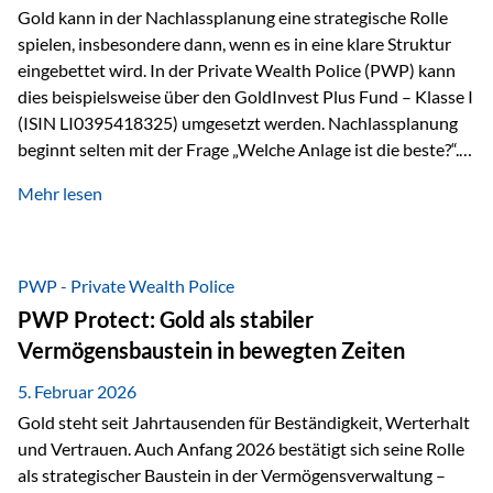
Gold kann in der Nachlassplanung eine strategische Rolle
spielen, insbesondere dann, wenn es in eine klare Struktur
eingebettet wird. In der Private Wealth Police (PWP) kann
dies beispielsweise über den GoldInvest Plus Fund – Klasse I
(ISIN LI0395418325) umgesetzt werden. Nachlassplanung
beginnt selten mit der Frage „Welche Anlage ist die beste?“.
In der Praxis geht es zuerst um ganz andere Themen:Wer soll
Mehr lesen
was bekommen – wann – und in welcher Struktur?Und vor
allem: Wie lassen sich Streit, Liquiditätsengpässe oder
Notverkäufe vermeiden, wenn ein Todesfall eintritt? Gerade
bei größeren Vermögen ist das entscheidend.
PWP - Private Wealth Police
PWP Protect: Gold als stabiler
Vermögensbaustein in bewegten Zeiten
5. Februar 2026
Gold steht seit Jahrtausenden für Beständigkeit, Werterhalt
und Vertrauen. Auch Anfang 2026 bestätigt sich seine Rolle
als strategischer Baustein in der Vermögensverwaltung –