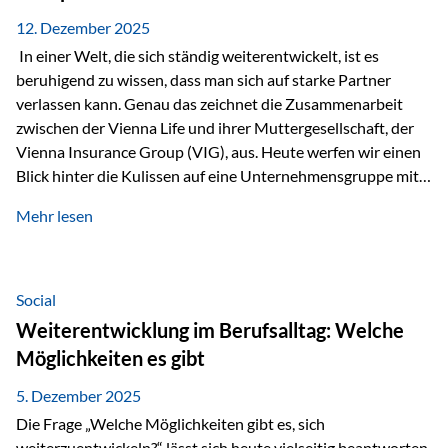
12. Dezember 2025
In einer Welt, die sich ständig weiterentwickelt, ist es
beruhigend zu wissen, dass man sich auf starke Partner
verlassen kann. Genau das zeichnet die Zusammenarbeit
zwischen der Vienna Life und ihrer Muttergesellschaft, der
Vienna Insurance Group (VIG), aus. Heute werfen wir einen
Blick hinter die Kulissen auf eine Unternehmensgruppe mit
beeindruckender Geschichte, gewachsenem Know-how und
Mehr lesen
einem stabilen Fundament. Ein starkes Netzwerk in ganz
Europa Die Vienna Insurance Group ist die führende
Versicherungsgruppe in Zentral- und Osteuropa. Mit über
50 Versicherungsgesellschaften in insgesamt 30 Ländern
Social
verbindet sie regionale Stärke mit internationaler
Weiterentwicklung im Berufsalltag: Welche
Kompetenz.
Möglichkeiten es gibt
5. Dezember 2025
Die Frage „Welche Möglichkeiten gibt es, sich
weiterzuentwickeln?“ lässt sich heute vielseitig beantworten.