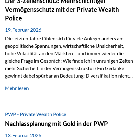
Der 3-Zellenschutz: Mehrschichtiger
Währungen: +56,6 % Langfristig zeigt sich ebenfalls ein
Vermögensschutz mit der Private Wealth
solides…
Police
19. Februar 2026
Die letzten Jahre fühlen sich für viele Anleger anders an:
geopolitische Spannungen, wirtschaftliche Unsicherheit,
hohe Volatilität an den Märkten – und immer wieder die
gleiche Frage im Gespräch: Wie finde ich in unruhigen Zeiten
mehr Sicherheit in der Vermögensstruktur? Ein Gedanke
gewinnt dabei spürbar an Bedeutung: Diversifikation nicht
nur über Anlageklassen, sondern auch über Jurisdiktionen.
Mehr lesen
Wer Vermögen ausschließlich in einem Rechtsraum
organisiert, ist auch von dessen Rahmenbedingungen
besonders abhängig. Genau hier kann das Fürstentum
Liechtenstein eine Rolle spielen: außerhalb der EU, ohne
PWP - Private Wealth Police
Euro, mit einem eigenständigen Rechts- und Finanzplatz.
Nachlassplanung mit Gold in der PWP
Und genau an dieser Stelle setzt der 3-Zellenschutz an –…
13. Februar 2026