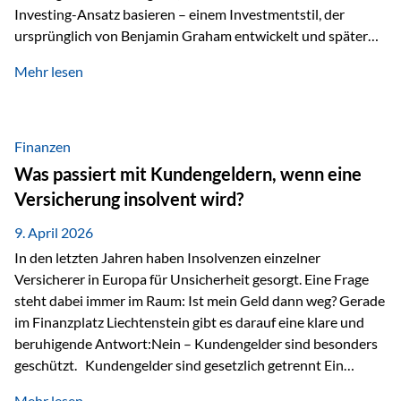
Investing-Ansatz basieren – einem Investmentstil, der
ursprünglich von Benjamin Graham entwickelt und später
durch Investoren wie Warren Buffett weiter geprägt wurde.
Mehr lesen
Modernes Value Investing als Grundlage Der
Investmentansatz von Estably basiert auf der
Weiterentwicklung des klassischen Value Investing. Im
Fokus stehen Unternehmen, deren Börsenkurs unter ihrem
Finanzen
inneren Wert liegt. Neben klassischen
Was passiert mit Kundengeldern, wenn eine
Bewertungskennzahlen werden auch qualitative Faktoren
Versicherung insolvent wird?
wie Geschäftsmodell, Wettbewerbsvorteile und
Managementqualität…
9. April 2026
In den letzten Jahren haben Insolvenzen einzelner
Versicherer in Europa für Unsicherheit gesorgt. Eine Frage
steht dabei immer im Raum: Ist mein Geld dann weg? Gerade
im Finanzplatz Liechtenstein gibt es darauf eine klare und
beruhigende Antwort:Nein – Kundengelder sind besonders
geschützt. Kundengelder sind gesetzlich getrennt Ein
zentraler Schutzmechanismus in Liechtenstein ist die
Mehr lesen