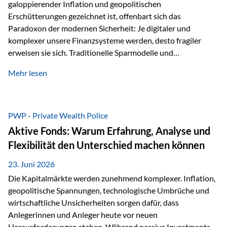
galoppierender Inflation und geopolitischen
Erschütterungen gezeichnet ist, offenbart sich das
Paradoxon der modernen Sicherheit: Je digitaler und
komplexer unsere Finanzsysteme werden, desto fragiler
erweisen sie sich. Traditionelle Sparmodelle und
papierbasierte Anlagen, die über Jahrzehnte als
Mehr lesen
unumstößlich galten, versagen angesichts der expansiven
Geldpolitik der Zentralbanken. In diesem Umfeld stellt die
Rückbesinnung auf ein Jahrtausende altes Edelmetall keine
Nostalgie dar, sondern ist die modernste und strategisch
PWP - Private Wealth Police
klügste Antwort auf globale Instabilität. Physische Werte
Aktive Fonds: Warum Erfahrung, Analyse und
und der richtige Rechtsstandort sind heute keine bloße
Flexibilität den Unterschied machen können
Option mehr, sondern eine strategische Notwendigkeit. 1.
Der massive Aufwand hinter einem winzigen…
23. Juni 2026
Die Kapitalmärkte werden zunehmend komplexer. Inflation,
geopolitische Spannungen, technologische Umbrüche und
wirtschaftliche Unsicherheiten sorgen dafür, dass
Anlegerinnen und Anleger heute vor neuen
Herausforderungen stehen. Während passive Investments