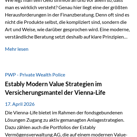
man es wirklich versteht? Genau hier liegt eine der größten
Herausforderungen in der Finanzberatung. Denn oft sind es
nicht die Produkte selbst, die kompliziert sind, sondern die
Art und Weise, wie darüber gesprochen wird. Eine moderne,
verständliche Beratung setzt deshalb auf klare Prinzipien
statt auf komplizierte Prognosen. Im Mittelpunkt stehen
Mehr lesen
fünf zentrale Faktoren: eine saubere Struktur, breite
Risikostreuung, Kosteneffizienz, steuerliche Optimierung
und ein wissenschaftlich fundierter Ansatz. Impulse zu
diesem Thema liefern unter anderem die praxisnahen
PWP - Private Wealth Police
Ansätze von Finanzexperte Klaus Rost, der seit vielen Jahren
Estably Modern Value Strategien im
für eine verständliche und…
Versicherungsmantel der Vienna-Life
17. April 2026
Die Vienna-Life bietet im Rahmen der fondsgebundenen
Lösungen Zugang zu aktiv gemanagten Anlagestrategien.
Dazu zählen auch die Portfolios der Estably
Vermögensverwaltung AG, die auf einem modernen Value-