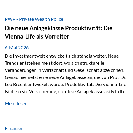
grosser Freude dürfen wir verkünden, dass dabei
beeindruckende 14.000 Euro zugunsten des Schulheims
Mäder gesammelt werden konnten. Die anspruchsvolle
PWP - Private Wealth Police
Strecke mit rund 4,8 Kilometern und 680 Höhenmetern
Die neue Anlageklasse Produktivität: Die
stellte die Teilnehmerinnen und Teilnehmer vor eine
Vienna-Life als Vorreiter
sportliche Herausforderung. Doch…
6. Mai 2026
Die Investmentwelt entwickelt sich ständig weiter. Neue
Trends entstehen meist dort, wo sich strukturelle
Veränderungen in Wirtschaft und Gesellschaft abzeichnen.
Genau hier setzt eine neue Anlageklasse an, die von Prof. Dr.
Leo Brecht entwickelt wurde: Produktivität. Die Vienna-Life
ist die erste Versicherung, die diese Anlageklasse aktiv in ihre
Lösung integriert und positioniert sich damit bewusst als
Mehr lesen
Vorreiter. Warum auf das Thema Produktivität setzen? Die
globalen Herausforderungen der Zeit, wie Inflation,
demografischer Wandel oder sinkendes
Wirtschaftswachstum, verändern die Spielregeln für
Finanzen