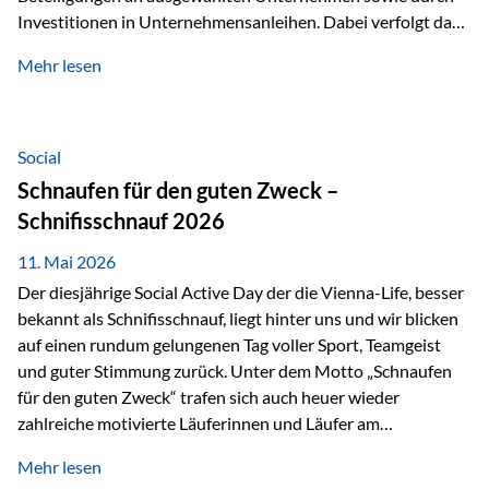
Investitionen in Unternehmensanleihen. Dabei verfolgt das
Fondsmanagement eine klare Philosophie: Nicht kurzfristige
Mehr lesen
Marktbewegungen stehen im Fokus, sondern die
tatsächliche wirtschaftliche Entwicklung von Unternehmen
über viele Jahre hinweg. Als Teil der Produktauswahl
innerhalb der Private Wealth Police der Vienna-Life steht
Social
der Oculus Value Capital Fund für einen langfristig
Schnaufen für den guten Zweck –
orientierten Value-Investing-Ansatz mit Fokus auf
Schnifisschnauf 2026
fundamentale Unternehmensanalyse und nachhaltige
Wertentwicklung. Der Investmentansatz: Value Investing
11. Mai 2026
mit Weitblick Im Zentrum steht ein…
Der diesjährige Social Active Day der die Vienna-Life, besser
bekannt als Schnifisschnauf, liegt hinter uns und wir blicken
auf einen rundum gelungenen Tag voller Sport, Teamgeist
und guter Stimmung zurück. Unter dem Motto „Schnaufen
für den guten Zweck“ trafen sich auch heuer wieder
zahlreiche motivierte Läuferinnen und Läufer am
Dünserberg in Schnifis, um gemeinsam sportliche
Mehr lesen
Höchstleistungen für einen guten Zweck zu erbringen. Mit