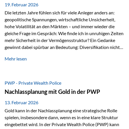
19. Februar 2026
Die letzten Jahre fühlen sich für viele Anleger anders an:
geopolitische Spannungen, wirtschaftliche Unsicherheit,
hohe Volatilität an den Märkten – und immer wieder die
gleiche Frage im Gespräch: Wie finde ich in unruhigen Zeiten
mehr Sicherheit in der Vermögensstruktur? Ein Gedanke
gewinnt dabei spürbar an Bedeutung: Diversifikation nicht
nur über Anlageklassen, sondern auch über Jurisdiktionen.
Mehr lesen
Wer Vermögen ausschließlich in einem Rechtsraum
organisiert, ist auch von dessen Rahmenbedingungen
besonders abhängig. Genau hier kann das Fürstentum
Liechtenstein eine Rolle spielen: außerhalb der EU, ohne
PWP - Private Wealth Police
Euro, mit einem eigenständigen Rechts- und Finanzplatz.
Nachlassplanung mit Gold in der PWP
Und genau an dieser Stelle setzt der 3-Zellenschutz an –…
13. Februar 2026
Gold kann in der Nachlassplanung eine strategische Rolle
spielen, insbesondere dann, wenn es in eine klare Struktur
eingebettet wird. In der Private Wealth Police (PWP) kann