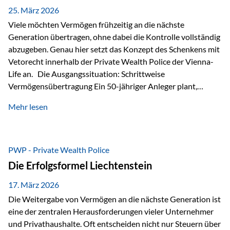
Besonders hervorzuheben ist hierbei Artikel 14 der
25. März 2026
liechtensteinischen Verfassung. Darin…
Viele möchten Vermögen frühzeitig an die nächste
Generation übertragen, ohne dabei die Kontrolle vollständig
abzugeben. Genau hier setzt das Konzept des Schenkens mit
Vetorecht innerhalb der Private Wealth Police der Vienna-
Life an. Die Ausgangssituation: Schrittweise
Vermögensübertragung Ein 50-jähriger Anleger plant,
seinem Kind Vermögen zu übertragen. Dabei soll nicht nur
Mehr lesen
der steuerliche Freibetrag optimal genutzt werden, sondern
auch sichergestellt sein, dass mit dem verschenken Geld
verantwortungsvoll umgegangen wird. Das Ziel:Eine
strukturierte, langfristige Vermögensübertragung, ohne die
PWP - Private Wealth Police
Kontrolle vollständig aus der Hand zu geben. Die Lösung:
Die Erfolgsformel Liechtenstein
Abschmelzung mit Vetorecht Die Umsetzung erfolgt über die
Private Wealth Police…
17. März 2026
Die Weitergabe von Vermögen an die nächste Generation ist
eine der zentralen Herausforderungen vieler Unternehmer
und Privathaushalte. Oft entscheiden nicht nur Steuern über