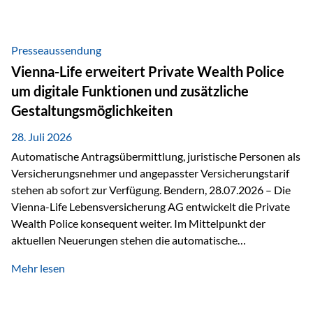
Beratung Digitale Prozesse und künstliche Intelligenz sind
längst Teil des Versicherungsalltags. Sie erleichtern
administrative Aufgaben, beschleunigen Abläufe und
Presseaussendung
schaffen mehr Zeit für das Wesentliche: die persönliche
Vienna-Life erweitert Private Wealth Police
Beratung. Gerade deshalb wird die individuelle Betreuung
um digitale Funktionen und zusätzliche
zum entscheidenden Erfolgsfaktor. Technologie kann
Gestaltungsmöglichkeiten
unterstützen, Vertrauen entsteht jedoch weiterhin im
persönlichen Gespräch. Bei der Vienna-Life reagieren…
28. Juli 2026
Automatische Antragsübermittlung, juristische Personen als
Versicherungsnehmer und angepasster Versicherungstarif
stehen ab sofort zur Verfügung. Bendern, 28.07.2026 – Die
Vienna-Life Lebensversicherung AG entwickelt die Private
Wealth Police konsequent weiter. Im Mittelpunkt der
aktuellen Neuerungen stehen die automatische
Antragsübermittlung, die Möglichkeit, juristische Personen
Mehr lesen
als Versicherungsnehmer einzusetzen, sowie eine
Überarbeitung des zugrundeliegenden Versicherungstarifes.
Durch die automatische Antragsübermittlung wird die