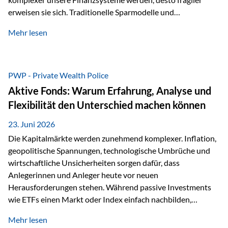
erweisen sie sich. Traditionelle Sparmodelle und
papierbasierte Anlagen, die über Jahrzehnte als
Mehr lesen
unumstößlich galten, versagen angesichts der expansiven
Geldpolitik der Zentralbanken. In diesem Umfeld stellt die
Rückbesinnung auf ein Jahrtausende altes Edelmetall keine
Nostalgie dar, sondern ist die modernste und strategisch
PWP - Private Wealth Police
klügste Antwort auf globale Instabilität. Physische Werte
Aktive Fonds: Warum Erfahrung, Analyse und
und der richtige Rechtsstandort sind heute keine bloße
Flexibilität den Unterschied machen können
Option mehr, sondern eine strategische Notwendigkeit. 1.
Der massive Aufwand hinter einem winzigen…
23. Juni 2026
Die Kapitalmärkte werden zunehmend komplexer. Inflation,
geopolitische Spannungen, technologische Umbrüche und
wirtschaftliche Unsicherheiten sorgen dafür, dass
Anlegerinnen und Anleger heute vor neuen
Herausforderungen stehen. Während passive Investments
wie ETFs einen Markt oder Index einfach nachbilden,
verfolgen aktiv gemanagte Fonds einen anderen Ansatz: Sie
Mehr lesen
setzen auf die Expertise erfahrener Fondsmanager, die