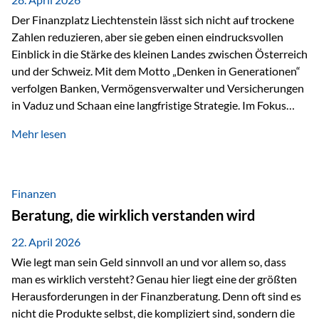
Der Finanzplatz Liechtenstein lässt sich nicht auf trockene
Zahlen reduzieren, aber sie geben einen eindrucksvollen
Einblick in die Stärke des kleinen Landes zwischen Österreich
und der Schweiz. Mit dem Motto „Denken in Generationen“
verfolgen Banken, Vermögensverwalter und Versicherungen
in Vaduz und Schaan eine langfristige Strategie. Im Fokus
stehen dabei vor allem: Qualität Stabilität internationaler
Mehr lesen
Marktzugang Liechtenstein hat sich in den letzten Jahren zu
einem wichtigen Drehpunkt für grenzüberschreitende
Finanzdienstleistungen entwickelt – und die aktuellsten
verfügbaren Kennzahlen (Stand Ende 2024, veröffentlicht
Finanzen
2025/2026)…
Beratung, die wirklich verstanden wird
22. April 2026
Wie legt man sein Geld sinnvoll an und vor allem so, dass
man es wirklich versteht? Genau hier liegt eine der größten
Herausforderungen in der Finanzberatung. Denn oft sind es
nicht die Produkte selbst, die kompliziert sind, sondern die