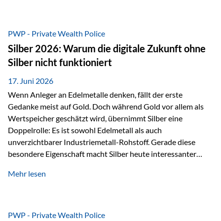
Chancen identifizieren, Risiken bewerten und Portfolios
gezielt steuern. Gerade in einem Umfeld, das von schnellen
Veränderungen geprägt ist, kann diese aktive
PWP - Private Wealth Police
Herangehensweise einen entscheidenden Mehrwert bieten.
Silber 2026: Warum die digitale Zukunft ohne
Was zeichnet aktive Fonds aus? Aktive Fonds verfolgen das
Silber nicht funktioniert
Ziel, nicht nur einen Markt abzubilden, sondern gezielt
Anlageentscheidungen zu treffen. Fondsmanager
17. Juni 2026
analysieren Unternehmen,…
Wenn Anleger an Edelmetalle denken, fällt der erste
Gedanke meist auf Gold. Doch während Gold vor allem als
Wertspeicher geschätzt wird, übernimmt Silber eine
Doppelrolle: Es ist sowohl Edelmetall als auch
unverzichtbarer Industriemetall-Rohstoff. Gerade diese
besondere Eigenschaft macht Silber heute interessanter
denn je. Denn die Welt wird nicht nur digitaler, sondern auch
Mehr lesen
elektrischer – und genau dort spielt Silber eine
entscheidende Rolle. Silber – das Metall der modernen
Wirtschaft Silber verfügt über die höchste elektrische
Leitfähigkeit aller Metalle. Diese Eigenschaft macht es für
PWP - Private Wealth Police