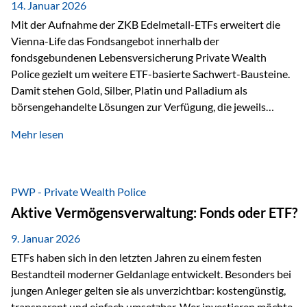
breit ab, ohne die…
14. Januar 2026
Mit der Aufnahme der ZKB Edelmetall-ETFs erweitert die
Vienna-Life das Fondsangebot innerhalb der
fondsgebundenen Lebensversicherung Private Wealth
Police gezielt um weitere ETF-basierte Sachwert-Bausteine.
Damit stehen Gold, Silber, Platin und Palladium als
börsengehandelte Lösungen zur Verfügung, die jeweils
physisch hinterlegte Edelmetalle abbilden. Der Fokus liegt
Mehr lesen
dabei nicht auf einzelnen Marktmeinungen, sondern auf
einer systematischen Portfoliologik: ETFs dienen als
transparente, effiziente Bausteine für Risikostreuung,
Inflationsrobustheit und Stabilisierung – eingebettet in eine
PWP - Private Wealth Police
liechtensteinische Versicherungsstruktur. Die
Aktive Vermögensverwaltung: Fonds oder ETF?
Sicherheitsarchitektur: Liechtenstein als Strukturprinzip Die
Private Wealth Police positioniert sich mit einer dreistufigen
9. Januar 2026
Sicherheitsarchitektur, die auf mehreren Ebenen ansetzt:
ETFs haben sich in den letzten Jahren zu einem festen
Stufe 1: Versicherer-Ebene • Versicherung mit…
Bestandteil moderner Geldanlage entwickelt. Besonders bei
jungen Anleger gelten sie als unverzichtbar: kostengünstig,
transparent und einfach umsetzbar. Wer investieren möchte,