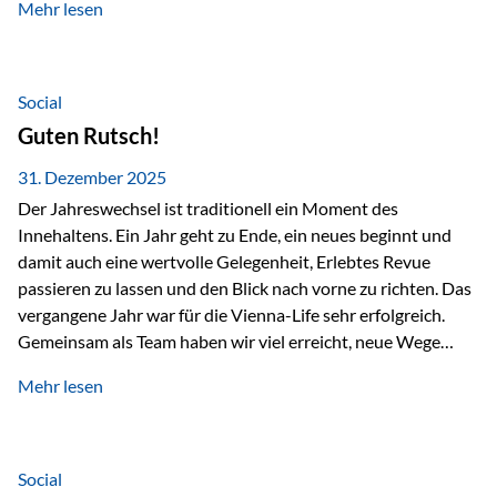
Mehr lesen
Branchentreffen für Finanz- und Versicherungsprofis im
deutschsprachigen Raum. Für uns bietet die Veranstaltung
die ideale Plattform, um aktuelle Themen rund um Vorsorge,
Vermögensstrukturierung und Nachfolgeplanung
Social
gemeinsam zu diskutieren. Persönlich für Sie vor Ort An
Guten Rutsch!
beiden Kongresstagen stehen Ihnen Maximilian
Fichtenbauer, Dirk…
31. Dezember 2025
Der Jahreswechsel ist traditionell ein Moment des
Innehaltens. Ein Jahr geht zu Ende, ein neues beginnt und
damit auch eine wertvolle Gelegenheit, Erlebtes Revue
passieren zu lassen und den Blick nach vorne zu richten. Das
vergangene Jahr war für die Vienna-Life sehr erfolgreich.
Gemeinsam als Team haben wir viel erreicht, neue Wege
beschritten und besondere Momente erlebt.
Mehr lesen
Veranstaltungen wie der Schnifisschnauf, aber auch unsere
Teamevents, vom Minigolf bis zur Weihnachtsfeier, haben
den Zusammenhalt gestärkt und gezeigt, wie wichtig ein
starkes Miteinander ist. Neben diesen gemeinsamen
Social