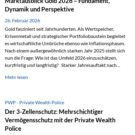
Marktausblick Gold 2026 – Fundament,
nicht ausreichen Traditionelle Nachlassregelungen stoßen
Dynamik und Perspektive
oft…
26. Februar 2026
Gold fasziniert seit Jahrhunderten. Als Wertspeicher,
Krisenmetall und strategischer Portfoliobaustein begleitet
es wirtschaftliche Umbrüche ebenso wie Inflationsphasen.
Nach einem außergewöhnlich starken Jahr 2025 stellt sich
nun die Frage: Wie ist das Umfeld 2026 einzuschätzen,
kurzfristig und langfristig? Starker Jahresauftakt nach
außergewöhnlichem Vorjahr Gold ist mit deutlicher
Mehr lesen
Dynamik in das Jahr 2026 gestartet. Zwischen dem
01.01.2026 und dem 31.01.2026 das Edelmetall: +12,8 % in
USD +11,7 % in EUR Durchschnitt über alle betrachteten
Währungen: +11,5 % Bereits 2025 war ein außergewöhnlich
PWP - Private Wealth Police
starkes Jahr: +64,4 % in USD Durchschnitt über alle
Der 3-Zellenschutz: Mehrschichtiger
Währungen: +56,6 % Langfristig zeigt sich ebenfalls ein
Vermögensschutz mit der Private Wealth
solides…
Police