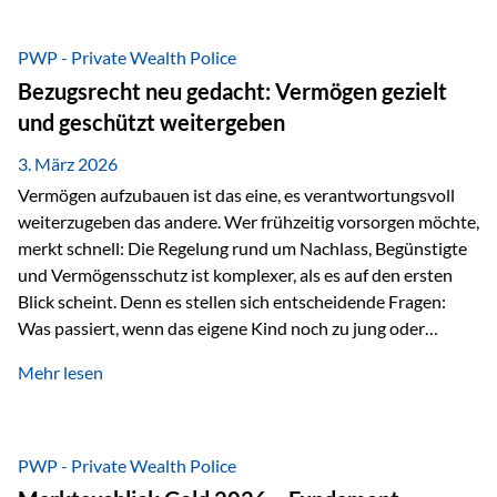
Das Problem: Laufende Besteuerung im Depot Im
Privatdepot fallen an: Abgeltungssteuer Fondsbesteuerung
PWP - Private Wealth Police
(Vorabpauschale, Teilfreistellung) Kein steuerlicher Abzug
Bezugsrecht neu gedacht: Vermögen gezielt
der Vermögensverwaltungs-Gebühren /
und geschützt weitergeben
Depotbankgebühren Jährliches Steuerreporting erforderlich
Zinsen, Dividenden und Kursgewinne werden laufend
3. März 2026
besteuert.
Vermögen aufzubauen ist das eine, es verantwortungsvoll
weiterzugeben das andere. Wer frühzeitig vorsorgen möchte,
merkt schnell: Die Regelung rund um Nachlass, Begünstigte
und Vermögensschutz ist komplexer, als es auf den ersten
Blick scheint. Denn es stellen sich entscheidende Fragen:
Was passiert, wenn das eigene Kind noch zu jung oder
unerfahren ist, um eine größere Summe sinnvoll zu
Mehr lesen
verwalten? Wie kann verhindert werden, dass Ex-Partner,
Gläubiger oder andere Dritte Zugriff auf das Vermögen
erhalten? Und wie lässt sich Vermögen klar und
unbürokratisch übertragen, ohne ausschließlich auf ein
PWP - Private Wealth Police
Testament angewiesen zu sein? Wenn klassische Lösungen