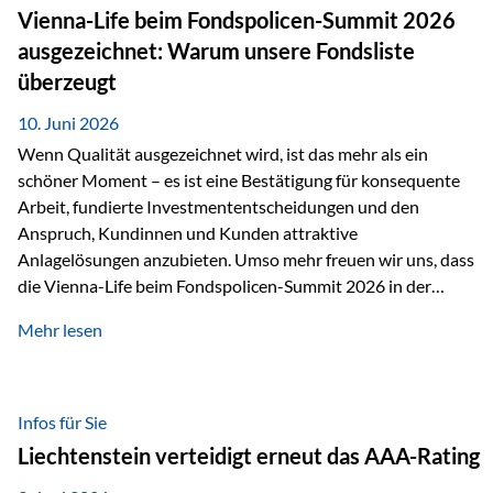
zahlreiche Zukunftstechnologien praktisch unverzichtbar.
Vienna-Life beim Fondspolicen-Summit 2026
Silber findet sich unter anderem in: Solarmodulen
ausgezeichnet: Warum unsere Fondsliste
Elektrofahrzeugen Halbleitern Smartphones und Tablets…
überzeugt
10. Juni 2026
Wenn Qualität ausgezeichnet wird, ist das mehr als ein
schöner Moment – es ist eine Bestätigung für konsequente
Arbeit, fundierte Investmententscheidungen und den
Anspruch, Kundinnen und Kunden attraktive
Anlagelösungen anzubieten. Umso mehr freuen wir uns, dass
die Vienna-Life beim Fondspolicen-Summit 2026 in der
Kategorie ETF/Passiv ausgezeichnet wurde. Grundlage
Mehr lesen
dieser Ehrung ist der renommierte Fondspolicenreport der
SAM – Smart Asset Management Service GmbH, bei dem
mehr als 20 Fondspolicen-Anbieter aus Investmentsicht
analysiert und verglichen wurden. Das Ergebnis: Die ETF-
Infos für Sie
Auswahl der Vienna-Life zählt zu den drei besten Angeboten
Liechtenstein verteidigt erneut das AAA-Rating
am Markt. Für uns ist diese Auszeichnung eine Bestätigung