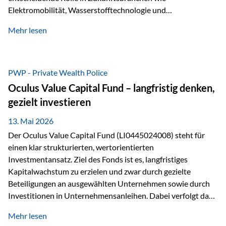
Elektromobilität, Wasserstofftechnologie und
Digitalisierung. Dadurch verbinden sie zwei wichtige
Mehr lesen
Faktoren für Investoren – begrenztes Angebot und
steigende industrielle Nachfrage. Edelmetalle als
Investment mit Zukunftspotenzial Während Gold oft als
klassischer „Sicherheitsanker“ gilt, bieten Silber, Platin und
PWP - Private Wealth Police
Palladium zusätzlich die Chance, von technologischen
Oculus Value Capital Fund – langfristig denken,
Entwicklungen zu profitieren. Die Nachfrage entsteht nicht
gezielt investieren
nur durch Anleger, sondern vor allem durch die Industrie.
Gerade in…
13. Mai 2026
Der Oculus Value Capital Fund (LI0445024008) steht für
einen klar strukturierten, wertorientierten
Investmentansatz. Ziel des Fonds ist es, langfristiges
Kapitalwachstum zu erzielen und zwar durch gezielte
Beteiligungen an ausgewählten Unternehmen sowie durch
Investitionen in Unternehmensanleihen. Dabei verfolgt das
Fondsmanagement eine klare Philosophie: Nicht kurzfristige
Mehr lesen
Marktbewegungen stehen im Fokus, sondern die