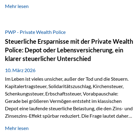
kontinuierliche Weiterbildung von vertrieblich tätigen
Mehr lesen
Personen transparent zu dokumentieren. Seit der
Umsetzung der EU-Versicherungsvertriebsrichtlinie besteht
eine gesetzliche Weiterbildungspflicht von mindestens 15
Stunden pro Jahr für vertrieblich tätige Personen in der
PWP - Private Wealth Police
Versicherungsbranche. Über die Weiterbildungsdatenbank
Steuerliche Ersparnisse mit der Private Wealth
von „gut beraten“ können absolvierte Bildungsmaßnahmen
Police: Depot oder Lebensversicherung, ein
zentral erfasst und dokumentiert werden. „gut beraten“
klarer steuerlicher Unterschied
zertifiziert Als zertifizierter Bildungsanbieter können unsere
Webinare nun für die…
10. März 2026
Im Leben ist vieles unsicher, außer der Tod und die Steuern.
Kapitalertragsteuer, Solidaritätszuschlag, Kirchensteuer,
Schenkungssteuer, Erbschaftssteuer, Vorabpauschale:
Gerade bei größeren Vermögen entsteht im klassischen
Depot eine laufende steuerliche Belastung, die den Zins- und
Zinseszins-Effekt spürbar reduziert. Die Frage lautet daher:
Wie kann Vermögen strukturiert werden, damit Steuern
Mehr lesen
nicht laufend Kapital entziehen – sondern möglichst lange im
System arbeiten? Hier setzt die Private Wealth Police an.