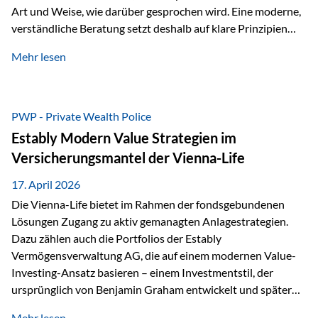
Art und Weise, wie darüber gesprochen wird. Eine moderne,
verständliche Beratung setzt deshalb auf klare Prinzipien
statt auf komplizierte Prognosen. Im Mittelpunkt stehen
Mehr lesen
fünf zentrale Faktoren: eine saubere Struktur, breite
Risikostreuung, Kosteneffizienz, steuerliche Optimierung
und ein wissenschaftlich fundierter Ansatz. Impulse zu
diesem Thema liefern unter anderem die praxisnahen
PWP - Private Wealth Police
Ansätze von Finanzexperte Klaus Rost, der seit vielen Jahren
Estably Modern Value Strategien im
für eine verständliche und…
Versicherungsmantel der Vienna-Life
17. April 2026
Die Vienna-Life bietet im Rahmen der fondsgebundenen
Lösungen Zugang zu aktiv gemanagten Anlagestrategien.
Dazu zählen auch die Portfolios der Estably
Vermögensverwaltung AG, die auf einem modernen Value-
Investing-Ansatz basieren – einem Investmentstil, der
ursprünglich von Benjamin Graham entwickelt und später
durch Investoren wie Warren Buffett weiter geprägt wurde.
Mehr lesen