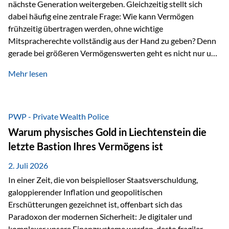
nächste Generation weitergeben. Gleichzeitig stellt sich
dabei häufig eine zentrale Frage: Wie kann Vermögen
frühzeitig übertragen werden, ohne wichtige
Mitspracherechte vollständig aus der Hand zu geben? Denn
gerade bei größeren Vermögenswerten geht es nicht nur um
die Frage der Übertragung. Es geht auch darum,
Mehr lesen
sicherzustellen, dass das Vermögen langfristig erhalten
bleibt und entsprechend der ursprünglichen Planung
verwendet wird. Ein Beispiel aus der Praxis Stellen Sie sich
folgende Situation vor: Ein Vater schenkt seiner Tochter
PWP - Private Wealth Police
einen Teil seines Vermögens. Einige Jahre später möchte die
Warum physisches Gold in Liechtenstein die
Tochter das Geld kurzfristig verwenden, um…
letzte Bastion Ihres Vermögens ist
2. Juli 2026
In einer Zeit, die von beispielloser Staatsverschuldung,
galoppierender Inflation und geopolitischen
Erschütterungen gezeichnet ist, offenbart sich das
Paradoxon der modernen Sicherheit: Je digitaler und
komplexer unsere Finanzsysteme werden, desto fragiler