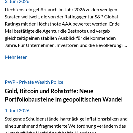
unseres Weges und unseres Anspruchs,…
3. Juni 2026
Liechtenstein gehört auch im Jahr 2026 zu den wenigen
Staaten weltweit, die von der Ratingagentur S&P Global
Ratings mit der Höchstnote AAA bewertet werden. Ende
Mai bestätigte die Agentur die Bestnote und vergab
gleichzeitig einen stabilen Ausblick für die kommenden
Jahre. Für Unternehmen, Investoren und die Bevölkerung ist
diese Einstufung ein wichtiges Signal. Sie unterstreicht die
Mehr lesen
finanzielle Stabilität des Landes sowie das Vertrauen
internationaler Märkte in den Wirtschafts- und
Finanzstandort Liechtenstein. Starker Wirtschaftsstandort
trotz Herausforderungen Die weltwirtschaftlichen
PWP - Private Wealth Police
Rahmenbedingungen bleiben anspruchsvoll. Geopolitische
Gold, Bitcoin und Rohstoffe: Neue
Unsicherheiten, eine verhaltene Investitionstätigkeit und
Portfoliobausteine im geopolitischen Wandel
eine schwächere Nachfrage in wichtigen Exportmärkten
beeinflussen auch die liechtensteinische Wirtschaft.
1. Juni 2026
Dennoch sieht…
Steigende Schuldenstände, hartnäckige Inflationsrisiken und
eine zunehmend fragmentierte Weltordnung verändern das
wirtschaftliche Umfeld nachhaltig. Klassische