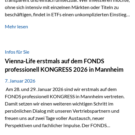
ohne sich intensiv mit einzelnen Märkten oder Titeln zu
beschäftigen, findet in ETFs einen unkomplizierten Einstieg
in den Kapitalmarkt. Aktiv gemanagte Fonds hingegen
Mehr lesen
werden häufig kritisch betrachtet. Sie gelten als teurer,
komplexer und weniger zeitgemäß. Doch greift diese
Einschätzung wirklich zu kurz? Ein differenzierter Blick zeigt:
Beide Ansätze haben ihre Berechtigung und ihre Stärken
Infos für Sie
entfalten sie oft gerade in Kombination. ETFs: Effizient, breit
Vienna-Life erstmals auf dem FONDS
gestreut und klar strukturiert…
professionell KONGRESS 2026 in Mannheim
7. Januar 2026
Am 28. und 29. Januar 2026 sind wir erstmals auf dem
FONDS professionell KONGRESS in Mannheim vertreten.
Damit setzen wir einen weiteren wichtigen Schritt im
persönlichen Dialog mit unseren Vertriebspartnern und
freuen uns auf zwei Tage voller Austausch, neuer
Perspektiven und fachlicher Impulse. Der FONDS
professionell KONGRESS zählt zu den wichtigsten