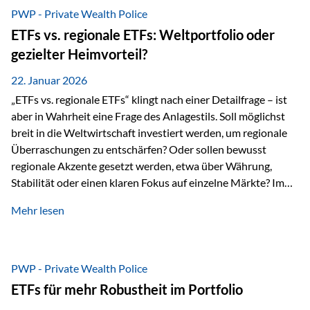
gerade dann, wenn Märkte nervös werden,…
PWP - Private Wealth Police
ETFs vs. regionale ETFs: Weltportfolio oder
gezielter Heimvorteil?
22. Januar 2026
„ETFs vs. regionale ETFs“ klingt nach einer Detailfrage – ist
aber in Wahrheit eine Frage des Anlagestils. Soll möglichst
breit in die Weltwirtschaft investiert werden, um regionale
Überraschungen zu entschärfen? Oder sollen bewusst
regionale Akzente gesetzt werden, etwa über Währung,
Stabilität oder einen klaren Fokus auf einzelne Märkte? Im
Rahmen der fondsgebundenen Lebensversicherung Private
Mehr lesen
Wealth Police der Vienna-Life lassen sich beide Ansätze
kombinieren. Der „Schutz“ im Portfolio entsteht dabei nicht
als Garantie, sondern als Zusammenspiel aus
Risikostreuung, Inflationsrobustheit und Stabilisierung. 1)
PWP - Private Wealth Police
Die Philosophiefrage: breit oder bewusst? Global investieren
ETFs für mehr Robustheit im Portfolio
bedeutet: Das Portfolio bildet die Weltmärkte möglichst