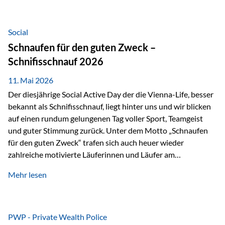
tatsächliche wirtschaftliche Entwicklung von Unternehmen
über viele Jahre hinweg. Als Teil der Produktauswahl
innerhalb der Private Wealth Police der Vienna-Life steht
Social
der Oculus Value Capital Fund für einen langfristig
Schnaufen für den guten Zweck –
orientierten Value-Investing-Ansatz mit Fokus auf
Schnifisschnauf 2026
fundamentale Unternehmensanalyse und nachhaltige
Wertentwicklung. Der Investmentansatz: Value Investing
11. Mai 2026
mit Weitblick Im Zentrum steht ein…
Der diesjährige Social Active Day der die Vienna-Life, besser
bekannt als Schnifisschnauf, liegt hinter uns und wir blicken
auf einen rundum gelungenen Tag voller Sport, Teamgeist
und guter Stimmung zurück. Unter dem Motto „Schnaufen
für den guten Zweck“ trafen sich auch heuer wieder
zahlreiche motivierte Läuferinnen und Läufer am
Dünserberg in Schnifis, um gemeinsam sportliche
Mehr lesen
Höchstleistungen für einen guten Zweck zu erbringen. Mit
grosser Freude dürfen wir verkünden, dass dabei
beeindruckende 14.000 Euro zugunsten des Schulheims
Mäder gesammelt werden konnten. Die anspruchsvolle
PWP - Private Wealth Police