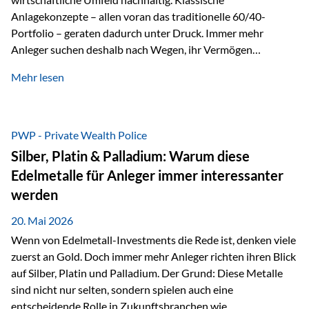
Anlagekonzepte – allen voran das traditionelle 60/40-
Portfolio – geraten dadurch unter Druck. Immer mehr
Anleger suchen deshalb nach Wegen, ihr Vermögen
langfristig gegen Kaufkraftverlust und geopolitische
Mehr lesen
Unsicherheit abzusichern. Genau hier rücken reale und
nicht-inflationierbare Werte wie Gold, Rohstoffe und
digitale Assets wieder in den Fokus. Gold gewinnt seine
monetäre Rolle zurück Gold erlebt derzeit eine
PWP - Private Wealth Police
bemerkenswerte Renaissance als monetärer Wertspeicher.
Silber, Platin & Palladium: Warum diese
Treiber sind Rekordkäufe der Zentralbanken, geopolitische
Edelmetalle für Anleger immer interessanter
Spannungen und ein schleichender Vertrauensverlust in
werden
ungedeckte Papierwährungen. Wie groß dieser
Vertrauensverlust ausfällt, zeigt ein nüchterner
20. Mai 2026
Langfristvergleich: Seit…
Wenn von Edelmetall-Investments die Rede ist, denken viele
zuerst an Gold. Doch immer mehr Anleger richten ihren Blick
auf Silber, Platin und Palladium. Der Grund: Diese Metalle
sind nicht nur selten, sondern spielen auch eine
entscheidende Rolle in Zukunftsbranchen wie