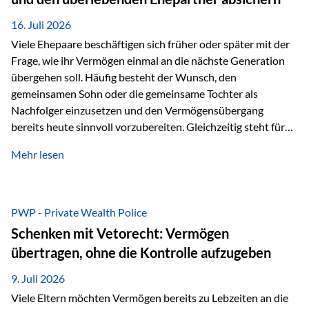
Kindern, sondern langfristig auch den Enkeln zukommen zu…
16. Juli 2026
Viele Ehepaare beschäftigen sich früher oder später mit der
Frage, wie ihr Vermögen einmal an die nächste Generation
übergehen soll. Häufig besteht der Wunsch, den
gemeinsamen Sohn oder die gemeinsame Tochter als
Nachfolger einzusetzen und den Vermögensübergang
bereits heute sinnvoll vorzubereiten. Gleichzeitig steht für
viele Ehepaare ein weiterer Aspekt im Mittelpunkt: Was
Mehr lesen
passiert, wenn einer der beiden verstirbt? Der überlebende
Ehepartner soll auch dann weiterhin finanziell unabhängig
bleiben und uneingeschränkt über das gemeinsame
Vermögen verfügen können. Genau für diese
PWP - Private Wealth Police
Ausgangssituation bietet die Private Wealth Police der
Schenken mit Vetorecht: Vermögen
Vienna-Life eine durchdachte Gestaltungsmöglichkeit. Die
übertragen, ohne die Kontrolle aufzugeben
Ausgangssituation Stellen Sie sich folgendes Beispiel vor:
Ein…
9. Juli 2026
Viele Eltern möchten Vermögen bereits zu Lebzeiten an die