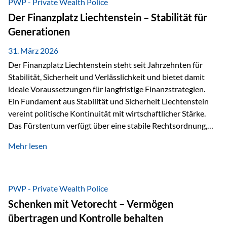
PWP - Private Wealth Police
heißt das:Diese Gelder gehören im Konkursfall nicht zur
Der Finanzplatz Liechtenstein – Stabilität für
allgemeinen Konkursmasse, sondern werden ausschließlich
Generationen
zur Erfüllung…
31. März 2026
Der Finanzplatz Liechtenstein steht seit Jahrzehnten für
Stabilität, Sicherheit und Verlässlichkeit und bietet damit
ideale Voraussetzungen für langfristige Finanzstrategien.
Ein Fundament aus Stabilität und Sicherheit Liechtenstein
vereint politische Kontinuität mit wirtschaftlicher Stärke.
Das Fürstentum verfügt über eine stabile Rechtsordnung,
die auf einer parlamentarischen Demokratie mit
Mehr lesen
monarchischen Elementen basiert. Diese Struktur schafft
nicht nur politische Stabilität, sondern auch eine
außergewöhnlich hohe Planungssicherheit für Investoren
und Unternehmen. Ein wesentliches Merkmal ist die
PWP - Private Wealth Police
Staatsfinanzierung: Liechtenstein weist keine
Schenken mit Vetorecht – Vermögen
Staatsschulden auf, und der Schutz der wirtschaftlichen
übertragen und Kontrolle behalten
Interessen der Bevölkerung ist in der Verfassung verankert.