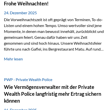
Erlebnissen konnten wir…
Frohe Weihnachten!
24. Dezember 2025
Die Vorweihnachtszeit ist oft geprägt von Terminen, To-do-
Listen und einem hohen Tempo. Umso wertvoller sind jene
Momente, in denen man bewusst innehält, zurückblickt und
gemeinsam feiert. Genau dafür haben wir uns Zeit
genommen und sind hoch hinaus. Unsere Weihnachtsfeier
führte uns nach Gaflei, ins Bergrestaurant Matu. Auf rund
1.500 Metern über dem Rheintal erwartete uns nicht nur ein
Mehr lesen
beeindruckendes Panorama, sondern auch etwas, das im
Alltag oft zu kurz kommt: Ruhe, Klarheit und echter
Weitblick, im wahrsten Sinne des Wortes. Inmitten
verschneiter Landschaft, bei feinem Essen, guter Musik und
PWP - Private Wealth Police
einer entspannten…
Wie Vermögensverwalter mit der Private
Wealth Police langfristig mehr Ertrag sichern
können
16. Dezember 2025