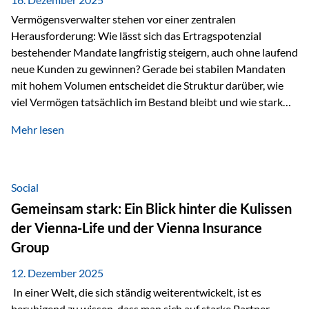
Vermögensverwalter stehen vor einer zentralen
Herausforderung: Wie lässt sich das Ertragspotenzial
bestehender Mandate langfristig steigern, auch ohne laufend
neue Kunden zu gewinnen? Gerade bei stabilen Mandaten
mit hohem Volumen entscheidet die Struktur darüber, wie
viel Vermögen tatsächlich im Bestand bleibt und wie stark
sich das Verwaltungsentgelt über die Jahre entwickelt. Ein
Mehr lesen
Beispiel verdeutlicht diese Wirkung besonders deutlich.
Wird ein Vermögen von 25 Millionen Euro über einen
Zeitraum von 20 Jahren verwaltet, ohne dass neue Kunden
hinzukommen, spielt nicht nur die Rendite eine Rolle. Auch
Social
steuerliche Effekte haben einen erheblichen Einfluss auf…
Gemeinsam stark: Ein Blick hinter die Kulissen
der Vienna-Life und der Vienna Insurance
Group
12. Dezember 2025
In einer Welt, die sich ständig weiterentwickelt, ist es
beruhigend zu wissen, dass man sich auf starke Partner