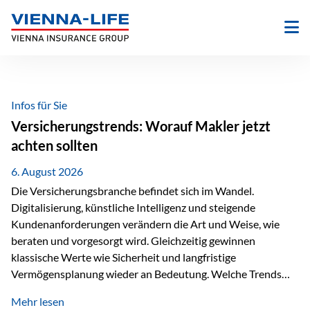
Zum
Inhalt
springen
Infos für Sie
Versicherungstrends: Worauf Makler jetzt
achten sollten
6. August 2026
Die Versicherungsbranche befindet sich im Wandel.
Digitalisierung, künstliche Intelligenz und steigende
Kundenanforderungen verändern die Art und Weise, wie
beraten und vorgesorgt wird. Gleichzeitig gewinnen
klassische Werte wie Sicherheit und langfristige
Vermögensplanung wieder an Bedeutung. Welche Trends
sollten Versicherungsmakler deshalb aktuell besonders im
Mehr lesen
Blick behalten? Digitalisierung und KI verändern die