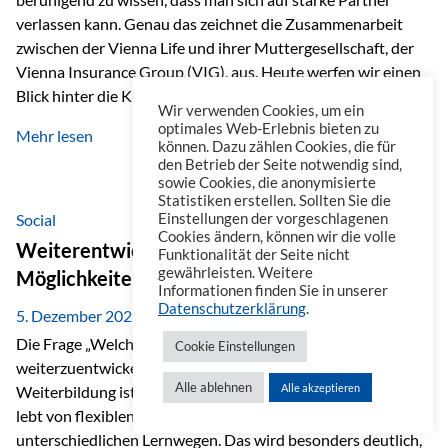
verlassen kann. Genau das zeichnet die Zusammenarbeit
zwischen der Vienna Life und ihrer Muttergesellschaft, der
Vienna Insurance Group (VIG), aus. Heute werfen wir einen
Blick hinter die Kulissen auf eine Unternehmensgruppe mit
Wir verwenden Cookies, um ein
beeindruckender Geschichte, gewachsenem Know-how und
optimales Web-Erlebnis bieten zu
Mehr lesen
einem stabilen Fundament. Ein starkes Netzwerk in ganz
können. Dazu zählen Cookies, die für
den Betrieb der Seite notwendig sind,
Europa Die Vienna Insurance Group ist die führende
sowie Cookies, die anonymisierte
Versicherungsgruppe in Zentral- und Osteuropa. Mit über
Statistiken erstellen. Sollten Sie die
50 Versicherungsgesellschaften in insgesamt 30 Ländern
Social
Einstellungen der vorgeschlagenen
Cookies ändern, können wir die volle
verbindet sie regionale Stärke mit internationaler
Weiterentwicklung im Berufsalltag: Welche
Funktionalität der Seite nicht
Kompetenz.
gewährleisten. Weitere
Möglichkeiten es gibt
Informationen finden Sie in unserer
Datenschutzerklärung
.
5. Dezember 2025
Die Frage „Welche Möglichkeiten gibt es, sich
Cookie Einstellungen
weiterzuentwickeln?“ lässt sich heute vielseitig beantworten.
Alle ablehnen
Alle akzeptieren
Weiterbildung ist längst kein starrer Prozess mehr, sondern
lebt von flexiblen Formaten, individuellen Bedürfnissen und
unterschiedlichen Lernwegen. Das wird besonders deutlich,