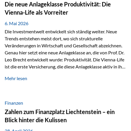
Strecke mit rund 4,8 Kilometern und 680 Höhenmetern
Die neue Anlageklasse Produktivität: Die
stellte die Teilnehmerinnen und Teilnehmer vor eine
Vienna-Life als Vorreiter
sportliche Herausforderung. Doch…
6. Mai 2026
Die Investmentwelt entwickelt sich ständig weiter. Neue
Trends entstehen meist dort, wo sich strukturelle
Veränderungen in Wirtschaft und Gesellschaft abzeichnen.
Genau hier setzt eine neue Anlageklasse an, die von Prof. Dr.
Leo Brecht entwickelt wurde: Produktivität. Die Vienna-Life
ist die erste Versicherung, die diese Anlageklasse aktiv in ihre
Lösung integriert und positioniert sich damit bewusst als
Mehr lesen
Vorreiter. Warum auf das Thema Produktivität setzen? Die
globalen Herausforderungen der Zeit, wie Inflation,
demografischer Wandel oder sinkendes
Wirtschaftswachstum, verändern die Spielregeln für
Finanzen
Investoren. Produktivität adressiert genau diese
Zahlen zum Finanzplatz Liechtenstein – ein
Herausforderungen, da wirtschaftliches Wachstum
Blick hinter die Kulissen
langfristig durch Produktivitätssteigerung entsteht, also
durch die Fähigkeit von Unternehmen, mehr…
28. April 2026