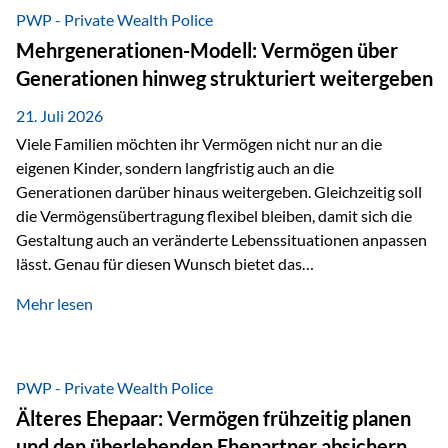
Abwicklung für Vertriebspartner deutlich effizienter
PWP - Private Wealth Police
gestaltet. Anträge werden direkt elektronisch übermittelt,
Mehrgenerationen-Modell: Vermögen über
Medienbrüche reduziert und die weitere Bearbeitung
Generationen hinweg strukturiert weitergeben
beschleunigt. Ab sofort können auch juristische Personen,
wie Kapitalgesellschaften oder Stiftungen, als
21. Juli 2026
Versicherungsnehmer eingesetzt werden. Damit erweitert
Viele Familien möchten ihr Vermögen nicht nur an die
die Vienna-Life die Einsatzmöglichkeiten der Private Wealth
eigenen Kinder, sondern langfristig auch an die
Police insbesondere für…
Generationen darüber hinaus weitergeben. Gleichzeitig soll
die Vermögensübertragung flexibel bleiben, damit sich die
Gestaltung auch an veränderte Lebenssituationen anpassen
lässt. Genau für diesen Wunsch bietet das
Mehrgenerationen-Modell der Private Wealth Police der
Mehr lesen
Vienna-Life eine interessante Lösung. Es ermöglicht,
Vermögen bereits heute generationenübergreifend zu
strukturieren und dennoch flexibel zu bleiben. Die
Ausgangssituation Stellen Sie sich folgende Familie vor: Die
PWP - Private Wealth Police
Großeltern haben über viele Jahre Vermögen aufgebaut. Ihr
Älteres Ehepaar: Vermögen frühzeitig planen
Wunsch ist es, dieses Vermögen nicht nur den eigenen
und den überlebenden Ehepartner absichern