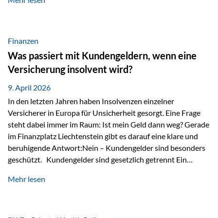
Modernes Value Investing als Grundlage Der
Investmentansatz von Estably basiert auf der
Weiterentwicklung des klassischen Value Investing. Im
Fokus stehen Unternehmen, deren Börsenkurs unter ihrem
Finanzen
inneren Wert liegt. Neben klassischen
Was passiert mit Kundengeldern, wenn eine
Bewertungskennzahlen werden auch qualitative Faktoren
Versicherung insolvent wird?
wie Geschäftsmodell, Wettbewerbsvorteile und
Managementqualität…
9. April 2026
In den letzten Jahren haben Insolvenzen einzelner
Versicherer in Europa für Unsicherheit gesorgt. Eine Frage
steht dabei immer im Raum: Ist mein Geld dann weg? Gerade
im Finanzplatz Liechtenstein gibt es darauf eine klare und
beruhigende Antwort:Nein – Kundengelder sind besonders
geschützt. Kundengelder sind gesetzlich getrennt Ein
zentraler Schutzmechanismus in Liechtenstein ist die
Mehr lesen
sogenannte Sondermasse. Das bedeutet:Die
Vermögenswerte, die zur Deckung der
Versicherungsverpflichtungen dienen, werden rechtlich vom
Vermögen der Versicherungsgesellschaft getrennt. Konkret