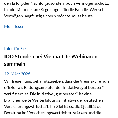
den Erfolg der Nachfolge, sondern auch Vermögensschutz,
Liquidität und klare Regelungen für die Familie. Wer sein
Vermögen langfristig sichern möchte, muss heute
international denken. Und genau hier setzt das Buch
Mehr lesen
„Erfolgsformel Liechtenstein“, herausgegeben und verfasst
von Rolf Klein, an – ein praxisnahes Nachschlagewerk, das
Vermögensnachfolge, Vermögensmanagement und
Vermögensschutz strategisch miteinander verbindet.
Infos für Sie
Warum klassische Nachfolgeplanung oft scheitert Viele
IDD Stunden bei Vienna-Life Webinaren
Vermögen werden erst im Todesfall übertragen. Das kann zu
sammeln
Problemen führen: Hohe Erbschaftsteuern Streitigkeiten
zwischen Erben Liquiditätsprobleme bei Immobilien…
12. März 2026
Wir freuen uns, bekanntzugeben, dass die Vienna-Life nun
offiziell als Bildungsanbieter der Initiative „gut beraten“
zertifiziert ist. Die Initiative „gut beraten“ ist eine
branchenweite Weiterbildungsinitiative der deutschen
Versicherungswirtschaft. Ihr Ziel ist es, die Qualität der
Beratung im Versicherungsvertrieb zu stärken und die