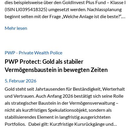
dies beispielsweise über den GoldInvest Plus Fund – Klasse I
(ISIN LI0395418325) umgesetzt werden. Nachlassplanung
beginnt selten mit der Frage „Welche Anlage ist die beste?“.
In der Praxis geht es zuerst um ganz andere Themen:Wer soll
Mehr lesen
was bekommen – wann – und in welcher Struktur?Und vor
allem: Wie lassen sich Streit, Liquiditätsengpässe oder
Notverkäufe vermeiden, wenn ein Todesfall eintritt? Gerade
bei größeren Vermögen ist das entscheidend.
PWP - Private Wealth Police
PWP Protect: Gold als stabiler
Vermögensbaustein in bewegten Zeiten
5. Februar 2026
Gold steht seit Jahrtausenden für Beständigkeit, Werterhalt
und Vertrauen. Auch Anfang 2026 bestätigt sich seine Rolle
als strategischer Baustein in der Vermögensverwaltung –
nicht als kurzfristiges Spekulationsobjekt, sondern als
stabilisierendes Element in langfristig ausgerichteten
Portfolios. Dabei gilt: Kurzfristige Kursrückgänge und
Schwankungen sind jederzeit möglich – insbesondere nach