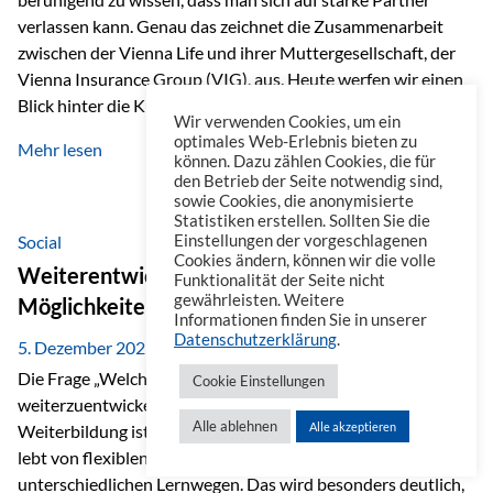
verlassen kann. Genau das zeichnet die Zusammenarbeit
zwischen der Vienna Life und ihrer Muttergesellschaft, der
Vienna Insurance Group (VIG), aus. Heute werfen wir einen
Blick hinter die Kulissen auf eine Unternehmensgruppe mit
Wir verwenden Cookies, um ein
beeindruckender Geschichte, gewachsenem Know-how und
optimales Web-Erlebnis bieten zu
Mehr lesen
einem stabilen Fundament. Ein starkes Netzwerk in ganz
können. Dazu zählen Cookies, die für
den Betrieb der Seite notwendig sind,
Europa Die Vienna Insurance Group ist die führende
sowie Cookies, die anonymisierte
Versicherungsgruppe in Zentral- und Osteuropa. Mit über
Statistiken erstellen. Sollten Sie die
50 Versicherungsgesellschaften in insgesamt 30 Ländern
Social
Einstellungen der vorgeschlagenen
Cookies ändern, können wir die volle
verbindet sie regionale Stärke mit internationaler
Weiterentwicklung im Berufsalltag: Welche
Funktionalität der Seite nicht
Kompetenz.
gewährleisten. Weitere
Möglichkeiten es gibt
Informationen finden Sie in unserer
Datenschutzerklärung
.
5. Dezember 2025
Die Frage „Welche Möglichkeiten gibt es, sich
Cookie Einstellungen
weiterzuentwickeln?“ lässt sich heute vielseitig beantworten.
Alle ablehnen
Alle akzeptieren
Weiterbildung ist längst kein starrer Prozess mehr, sondern
lebt von flexiblen Formaten, individuellen Bedürfnissen und
unterschiedlichen Lernwegen. Das wird besonders deutlich,