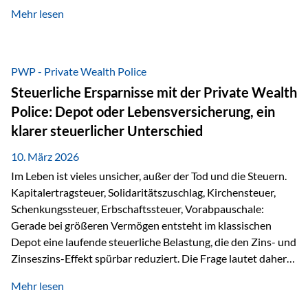
kontinuierliche Weiterbildung von vertrieblich tätigen
Mehr lesen
Personen transparent zu dokumentieren. Seit der
Umsetzung der EU-Versicherungsvertriebsrichtlinie besteht
eine gesetzliche Weiterbildungspflicht von mindestens 15
Stunden pro Jahr für vertrieblich tätige Personen in der
PWP - Private Wealth Police
Versicherungsbranche. Über die Weiterbildungsdatenbank
Steuerliche Ersparnisse mit der Private Wealth
von „gut beraten“ können absolvierte Bildungsmaßnahmen
Police: Depot oder Lebensversicherung, ein
zentral erfasst und dokumentiert werden. „gut beraten“
klarer steuerlicher Unterschied
zertifiziert Als zertifizierter Bildungsanbieter können unsere
Webinare nun für die…
10. März 2026
Im Leben ist vieles unsicher, außer der Tod und die Steuern.
Kapitalertragsteuer, Solidaritätszuschlag, Kirchensteuer,
Schenkungssteuer, Erbschaftssteuer, Vorabpauschale:
Gerade bei größeren Vermögen entsteht im klassischen
Depot eine laufende steuerliche Belastung, die den Zins- und
Zinseszins-Effekt spürbar reduziert. Die Frage lautet daher:
Wie kann Vermögen strukturiert werden, damit Steuern
Mehr lesen
nicht laufend Kapital entziehen – sondern möglichst lange im
System arbeiten? Hier setzt die Private Wealth Police an.