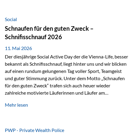
tatsächliche wirtschaftliche Entwicklung von Unternehmen
über viele Jahre hinweg. Als Teil der Produktauswahl
innerhalb der Private Wealth Police der Vienna-Life steht
Social
der Oculus Value Capital Fund für einen langfristig
Schnaufen für den guten Zweck –
orientierten Value-Investing-Ansatz mit Fokus auf
Schnifisschnauf 2026
fundamentale Unternehmensanalyse und nachhaltige
Wertentwicklung. Der Investmentansatz: Value Investing
11. Mai 2026
mit Weitblick Im Zentrum steht ein…
Der diesjährige Social Active Day der die Vienna-Life, besser
bekannt als Schnifisschnauf, liegt hinter uns und wir blicken
auf einen rundum gelungenen Tag voller Sport, Teamgeist
und guter Stimmung zurück. Unter dem Motto „Schnaufen
für den guten Zweck“ trafen sich auch heuer wieder
zahlreiche motivierte Läuferinnen und Läufer am
Dünserberg in Schnifis, um gemeinsam sportliche
Mehr lesen
Höchstleistungen für einen guten Zweck zu erbringen. Mit
grosser Freude dürfen wir verkünden, dass dabei
beeindruckende 14.000 Euro zugunsten des Schulheims
Mäder gesammelt werden konnten. Die anspruchsvolle
PWP - Private Wealth Police