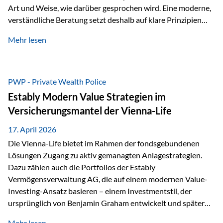
Art und Weise, wie darüber gesprochen wird. Eine moderne,
verständliche Beratung setzt deshalb auf klare Prinzipien
statt auf komplizierte Prognosen. Im Mittelpunkt stehen
Mehr lesen
fünf zentrale Faktoren: eine saubere Struktur, breite
Risikostreuung, Kosteneffizienz, steuerliche Optimierung
und ein wissenschaftlich fundierter Ansatz. Impulse zu
diesem Thema liefern unter anderem die praxisnahen
PWP - Private Wealth Police
Ansätze von Finanzexperte Klaus Rost, der seit vielen Jahren
Estably Modern Value Strategien im
für eine verständliche und…
Versicherungsmantel der Vienna-Life
17. April 2026
Die Vienna-Life bietet im Rahmen der fondsgebundenen
Lösungen Zugang zu aktiv gemanagten Anlagestrategien.
Dazu zählen auch die Portfolios der Estably
Vermögensverwaltung AG, die auf einem modernen Value-
Investing-Ansatz basieren – einem Investmentstil, der
ursprünglich von Benjamin Graham entwickelt und später
durch Investoren wie Warren Buffett weiter geprägt wurde.
Mehr lesen