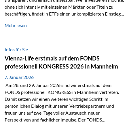
ohne sich intensiv mit einzelnen Märkten oder Titeln zu
beschäftigen, findet in ETFs einen unkomplizierten Einstieg
in den Kapitalmarkt. Aktiv gemanagte Fonds hingegen
Mehr lesen
werden häufig kritisch betrachtet. Sie gelten als teurer,
komplexer und weniger zeitgemäß. Doch greift diese
Einschätzung wirklich zu kurz? Ein differenzierter Blick zeigt:
Beide Ansätze haben ihre Berechtigung und ihre Stärken
Infos für Sie
entfalten sie oft gerade in Kombination. ETFs: Effizient, breit
Vienna-Life erstmals auf dem FONDS
gestreut und klar strukturiert…
professionell KONGRESS 2026 in Mannheim
7. Januar 2026
Am 28. und 29. Januar 2026 sind wir erstmals auf dem
FONDS professionell KONGRESS in Mannheim vertreten.
Damit setzen wir einen weiteren wichtigen Schritt im
persönlichen Dialog mit unseren Vertriebspartnern und
freuen uns auf zwei Tage voller Austausch, neuer
Perspektiven und fachlicher Impulse. Der FONDS
professionell KONGRESS zählt zu den wichtigsten