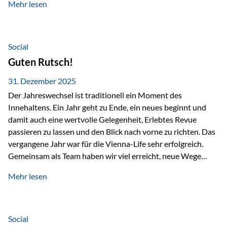
Mehr lesen
Branchentreffen für Finanz- und Versicherungsprofis im
deutschsprachigen Raum. Für uns bietet die Veranstaltung
die ideale Plattform, um aktuelle Themen rund um Vorsorge,
Vermögensstrukturierung und Nachfolgeplanung
Social
gemeinsam zu diskutieren. Persönlich für Sie vor Ort An
Guten Rutsch!
beiden Kongresstagen stehen Ihnen Maximilian
Fichtenbauer, Dirk…
31. Dezember 2025
Der Jahreswechsel ist traditionell ein Moment des
Innehaltens. Ein Jahr geht zu Ende, ein neues beginnt und
damit auch eine wertvolle Gelegenheit, Erlebtes Revue
passieren zu lassen und den Blick nach vorne zu richten. Das
vergangene Jahr war für die Vienna-Life sehr erfolgreich.
Gemeinsam als Team haben wir viel erreicht, neue Wege
beschritten und besondere Momente erlebt.
Mehr lesen
Veranstaltungen wie der Schnifisschnauf, aber auch unsere
Teamevents, vom Minigolf bis zur Weihnachtsfeier, haben
den Zusammenhalt gestärkt und gezeigt, wie wichtig ein
starkes Miteinander ist. Neben diesen gemeinsamen
Social