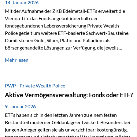
breit ab, ohne die…
14. Januar 2026
Mit der Aufnahme der ZKB Edelmetall-ETFs erweitert die
Vienna-Life das Fondsangebot innerhalb der
fondsgebundenen Lebensversicherung Private Wealth
Police gezielt um weitere ETF-basierte Sachwert-Bausteine.
Damit stehen Gold, Silber, Platin und Palladium als
börsengehandelte Lösungen zur Verfügung, die jeweils
physisch hinterlegte Edelmetalle abbilden. Der Fokus liegt
Mehr lesen
dabei nicht auf einzelnen Marktmeinungen, sondern auf
einer systematischen Portfoliologik: ETFs dienen als
transparente, effiziente Bausteine für Risikostreuung,
Inflationsrobustheit und Stabilisierung – eingebettet in eine
PWP - Private Wealth Police
liechtensteinische Versicherungsstruktur. Die
Aktive Vermögensverwaltung: Fonds oder ETF?
Sicherheitsarchitektur: Liechtenstein als Strukturprinzip Die
Private Wealth Police positioniert sich mit einer dreistufigen
9. Januar 2026
Sicherheitsarchitektur, die auf mehreren Ebenen ansetzt:
ETFs haben sich in den letzten Jahren zu einem festen
Stufe 1: Versicherer-Ebene • Versicherung mit…
Bestandteil moderner Geldanlage entwickelt. Besonders bei
jungen Anleger gelten sie als unverzichtbar: kostengünstig,
transparent und einfach umsetzbar. Wer investieren möchte,