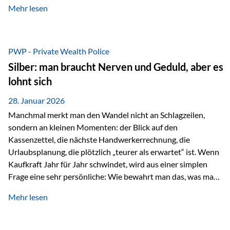
Mehr lesen
starken Anstiegen. Diese verändern jedoch nicht die
langfristige Funktion von Gold als Sachwert und
Diversifikationsinstrument. In einem Umfeld, das weiterhin
von geopolitischen Spannungen, einer stark ausgeweiteten
PWP - Private Wealth Police
Geldmenge sowie strukturellen Verschiebungen an den
Silber: man braucht Nerven und Geduld, aber es
Kapitalmärkten geprägt ist, bleibt Gold ein bewährter Anker.
lohnt sich
Nicht, weil…
28. Januar 2026
Manchmal merkt man den Wandel nicht an Schlagzeilen,
sondern an kleinen Momenten: der Blick auf den
Kassenzettel, die nächste Handwerkerrechnung, die
Urlaubsplanung, die plötzlich „teurer als erwartet“ ist. Wenn
Kaufkraft Jahr für Jahr schwindet, wird aus einer simplen
Frage eine sehr persönliche: Wie bewahrt man das, was man
sich aufgebaut hat? Genau dann wird es Zeit, sich
Mehr lesen
Sachwerten mit einer Investition in Sachwerte zu
beschäftigen; Nicht als Mode, sondern als Prinzip: Vermögen
soll nicht nur wachsen, sondern auch Substanz behalten –