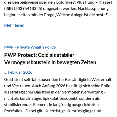
dies beispielsweise über den GoldInvest Plus Fund – Klasse I
(ISIN LI0395418325) umgesetzt werden. Nachlassplanung
beginnt selten mit der Frage „Welche Anlage ist die beste?“.
In der Praxis geht es zuerst um ganz andere Themen:Wer soll
Mehr lesen
was bekommen – wann – und in welcher Struktur?Und vor
allem: Wie lassen sich Streit, Liquiditätsengpässe oder
Notverkäufe vermeiden, wenn ein Todesfall eintritt? Gerade
bei größeren Vermögen ist das entscheidend.
PWP - Private Wealth Police
PWP Protect: Gold als stabiler
Vermögensbaustein in bewegten Zeiten
5. Februar 2026
Gold steht seit Jahrtausenden für Beständigkeit, Werterhalt
und Vertrauen. Auch Anfang 2026 bestätigt sich seine Rolle
als strategischer Baustein in der Vermögensverwaltung –
nicht als kurzfristiges Spekulationsobjekt, sondern als
stabilisierendes Element in langfristig ausgerichteten
Portfolios. Dabei gilt: Kurzfristige Kursrückgänge und
Schwankungen sind jederzeit möglich – insbesondere nach