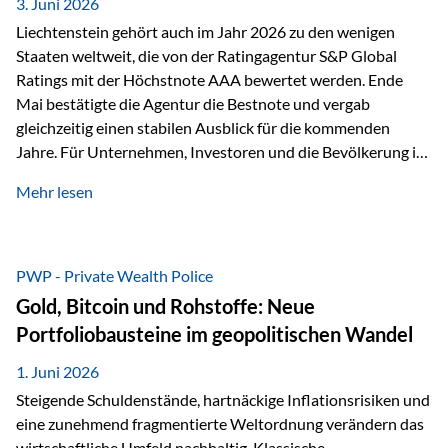
unseres Weges und unseres Anspruchs,…
3. Juni 2026
Liechtenstein gehört auch im Jahr 2026 zu den wenigen
Staaten weltweit, die von der Ratingagentur S&P Global
Ratings mit der Höchstnote AAA bewertet werden. Ende
Mai bestätigte die Agentur die Bestnote und vergab
gleichzeitig einen stabilen Ausblick für die kommenden
Jahre. Für Unternehmen, Investoren und die Bevölkerung ist
diese Einstufung ein wichtiges Signal. Sie unterstreicht die
Mehr lesen
finanzielle Stabilität des Landes sowie das Vertrauen
internationaler Märkte in den Wirtschafts- und
Finanzstandort Liechtenstein. Starker Wirtschaftsstandort
trotz Herausforderungen Die weltwirtschaftlichen
PWP - Private Wealth Police
Rahmenbedingungen bleiben anspruchsvoll. Geopolitische
Gold, Bitcoin und Rohstoffe: Neue
Unsicherheiten, eine verhaltene Investitionstätigkeit und
Portfoliobausteine im geopolitischen Wandel
eine schwächere Nachfrage in wichtigen Exportmärkten
beeinflussen auch die liechtensteinische Wirtschaft.
1. Juni 2026
Dennoch sieht…
Steigende Schuldenstände, hartnäckige Inflationsrisiken und
eine zunehmend fragmentierte Weltordnung verändern das
wirtschaftliche Umfeld nachhaltig. Klassische