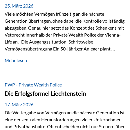
Besonders hervorzuheben ist hierbei Artikel 14 der
25. März 2026
liechtensteinischen Verfassung. Darin…
Viele möchten Vermögen frühzeitig an die nächste
Generation übertragen, ohne dabei die Kontrolle vollständig
abzugeben. Genau hier setzt das Konzept des Schenkens mit
Vetorecht innerhalb der Private Wealth Police der Vienna-
Life an. Die Ausgangssituation: Schrittweise
Vermögensübertragung Ein 50-jähriger Anleger plant,
seinem Kind Vermögen zu übertragen. Dabei soll nicht nur
Mehr lesen
der steuerliche Freibetrag optimal genutzt werden, sondern
auch sichergestellt sein, dass mit dem verschenken Geld
verantwortungsvoll umgegangen wird. Das Ziel:Eine
strukturierte, langfristige Vermögensübertragung, ohne die
PWP - Private Wealth Police
Kontrolle vollständig aus der Hand zu geben. Die Lösung:
Die Erfolgsformel Liechtenstein
Abschmelzung mit Vetorecht Die Umsetzung erfolgt über die
Private Wealth Police…
17. März 2026
Die Weitergabe von Vermögen an die nächste Generation ist
eine der zentralen Herausforderungen vieler Unternehmer
und Privathaushalte. Oft entscheiden nicht nur Steuern über