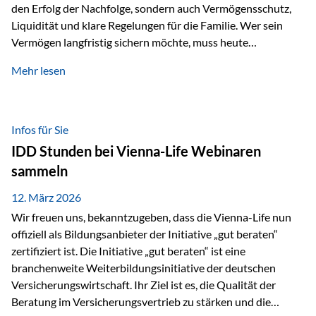
den Erfolg der Nachfolge, sondern auch Vermögensschutz,
Liquidität und klare Regelungen für die Familie. Wer sein
Vermögen langfristig sichern möchte, muss heute
international denken. Und genau hier setzt das Buch
Mehr lesen
„Erfolgsformel Liechtenstein“, herausgegeben und verfasst
von Rolf Klein, an – ein praxisnahes Nachschlagewerk, das
Vermögensnachfolge, Vermögensmanagement und
Vermögensschutz strategisch miteinander verbindet.
Infos für Sie
Warum klassische Nachfolgeplanung oft scheitert Viele
IDD Stunden bei Vienna-Life Webinaren
Vermögen werden erst im Todesfall übertragen. Das kann zu
sammeln
Problemen führen: Hohe Erbschaftsteuern Streitigkeiten
zwischen Erben Liquiditätsprobleme bei Immobilien…
12. März 2026
Wir freuen uns, bekanntzugeben, dass die Vienna-Life nun
offiziell als Bildungsanbieter der Initiative „gut beraten“
zertifiziert ist. Die Initiative „gut beraten“ ist eine
branchenweite Weiterbildungsinitiative der deutschen
Versicherungswirtschaft. Ihr Ziel ist es, die Qualität der
Beratung im Versicherungsvertrieb zu stärken und die