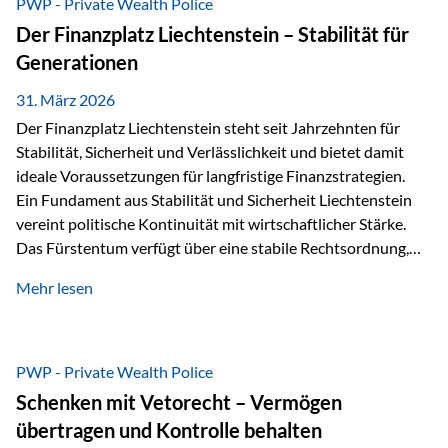
PWP - Private Wealth Police
heißt das:Diese Gelder gehören im Konkursfall nicht zur
Der Finanzplatz Liechtenstein – Stabilität für
allgemeinen Konkursmasse, sondern werden ausschließlich
Generationen
zur Erfüllung…
31. März 2026
Der Finanzplatz Liechtenstein steht seit Jahrzehnten für
Stabilität, Sicherheit und Verlässlichkeit und bietet damit
ideale Voraussetzungen für langfristige Finanzstrategien.
Ein Fundament aus Stabilität und Sicherheit Liechtenstein
vereint politische Kontinuität mit wirtschaftlicher Stärke.
Das Fürstentum verfügt über eine stabile Rechtsordnung,
die auf einer parlamentarischen Demokratie mit
Mehr lesen
monarchischen Elementen basiert. Diese Struktur schafft
nicht nur politische Stabilität, sondern auch eine
außergewöhnlich hohe Planungssicherheit für Investoren
und Unternehmen. Ein wesentliches Merkmal ist die
PWP - Private Wealth Police
Staatsfinanzierung: Liechtenstein weist keine
Schenken mit Vetorecht – Vermögen
Staatsschulden auf, und der Schutz der wirtschaftlichen
übertragen und Kontrolle behalten
Interessen der Bevölkerung ist in der Verfassung verankert.