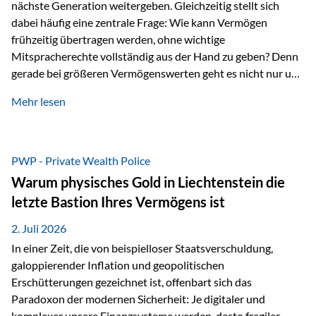
nächste Generation weitergeben. Gleichzeitig stellt sich
dabei häufig eine zentrale Frage: Wie kann Vermögen
frühzeitig übertragen werden, ohne wichtige
Mitspracherechte vollständig aus der Hand zu geben? Denn
gerade bei größeren Vermögenswerten geht es nicht nur um
die Frage der Übertragung. Es geht auch darum,
Mehr lesen
sicherzustellen, dass das Vermögen langfristig erhalten
bleibt und entsprechend der ursprünglichen Planung
verwendet wird. Ein Beispiel aus der Praxis Stellen Sie sich
folgende Situation vor: Ein Vater schenkt seiner Tochter
PWP - Private Wealth Police
einen Teil seines Vermögens. Einige Jahre später möchte die
Warum physisches Gold in Liechtenstein die
Tochter das Geld kurzfristig verwenden, um…
letzte Bastion Ihres Vermögens ist
2. Juli 2026
In einer Zeit, die von beispielloser Staatsverschuldung,
galoppierender Inflation und geopolitischen
Erschütterungen gezeichnet ist, offenbart sich das
Paradoxon der modernen Sicherheit: Je digitaler und
komplexer unsere Finanzsysteme werden, desto fragiler