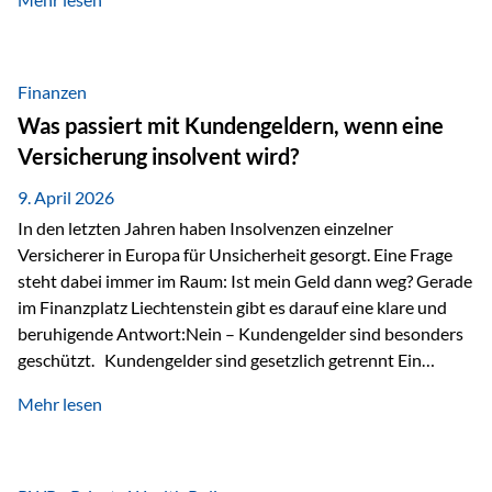
Modernes Value Investing als Grundlage Der
Investmentansatz von Estably basiert auf der
Weiterentwicklung des klassischen Value Investing. Im
Fokus stehen Unternehmen, deren Börsenkurs unter ihrem
Finanzen
inneren Wert liegt. Neben klassischen
Was passiert mit Kundengeldern, wenn eine
Bewertungskennzahlen werden auch qualitative Faktoren
Versicherung insolvent wird?
wie Geschäftsmodell, Wettbewerbsvorteile und
Managementqualität…
9. April 2026
In den letzten Jahren haben Insolvenzen einzelner
Versicherer in Europa für Unsicherheit gesorgt. Eine Frage
steht dabei immer im Raum: Ist mein Geld dann weg? Gerade
im Finanzplatz Liechtenstein gibt es darauf eine klare und
beruhigende Antwort:Nein – Kundengelder sind besonders
geschützt. Kundengelder sind gesetzlich getrennt Ein
zentraler Schutzmechanismus in Liechtenstein ist die
Mehr lesen
sogenannte Sondermasse. Das bedeutet:Die
Vermögenswerte, die zur Deckung der
Versicherungsverpflichtungen dienen, werden rechtlich vom
Vermögen der Versicherungsgesellschaft getrennt. Konkret