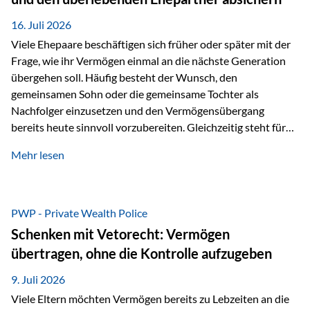
Kindern, sondern langfristig auch den Enkeln zukommen zu…
16. Juli 2026
Viele Ehepaare beschäftigen sich früher oder später mit der
Frage, wie ihr Vermögen einmal an die nächste Generation
übergehen soll. Häufig besteht der Wunsch, den
gemeinsamen Sohn oder die gemeinsame Tochter als
Nachfolger einzusetzen und den Vermögensübergang
bereits heute sinnvoll vorzubereiten. Gleichzeitig steht für
viele Ehepaare ein weiterer Aspekt im Mittelpunkt: Was
Mehr lesen
passiert, wenn einer der beiden verstirbt? Der überlebende
Ehepartner soll auch dann weiterhin finanziell unabhängig
bleiben und uneingeschränkt über das gemeinsame
Vermögen verfügen können. Genau für diese
PWP - Private Wealth Police
Ausgangssituation bietet die Private Wealth Police der
Schenken mit Vetorecht: Vermögen
Vienna-Life eine durchdachte Gestaltungsmöglichkeit. Die
übertragen, ohne die Kontrolle aufzugeben
Ausgangssituation Stellen Sie sich folgendes Beispiel vor:
Ein…
9. Juli 2026
Viele Eltern möchten Vermögen bereits zu Lebzeiten an die