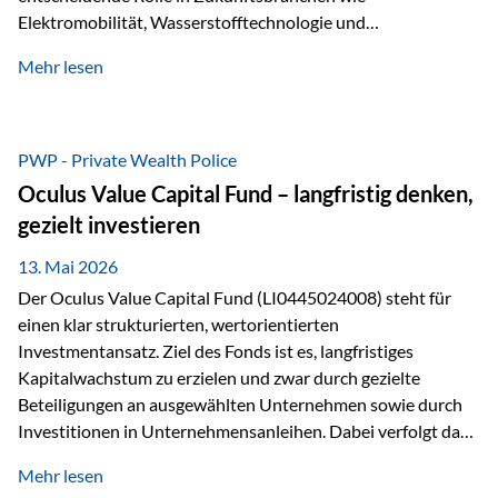
Elektromobilität, Wasserstofftechnologie und
Digitalisierung. Dadurch verbinden sie zwei wichtige
Mehr lesen
Faktoren für Investoren – begrenztes Angebot und
steigende industrielle Nachfrage. Edelmetalle als
Investment mit Zukunftspotenzial Während Gold oft als
klassischer „Sicherheitsanker“ gilt, bieten Silber, Platin und
PWP - Private Wealth Police
Palladium zusätzlich die Chance, von technologischen
Oculus Value Capital Fund – langfristig denken,
Entwicklungen zu profitieren. Die Nachfrage entsteht nicht
gezielt investieren
nur durch Anleger, sondern vor allem durch die Industrie.
Gerade in…
13. Mai 2026
Der Oculus Value Capital Fund (LI0445024008) steht für
einen klar strukturierten, wertorientierten
Investmentansatz. Ziel des Fonds ist es, langfristiges
Kapitalwachstum zu erzielen und zwar durch gezielte
Beteiligungen an ausgewählten Unternehmen sowie durch
Investitionen in Unternehmensanleihen. Dabei verfolgt das
Fondsmanagement eine klare Philosophie: Nicht kurzfristige
Mehr lesen
Marktbewegungen stehen im Fokus, sondern die