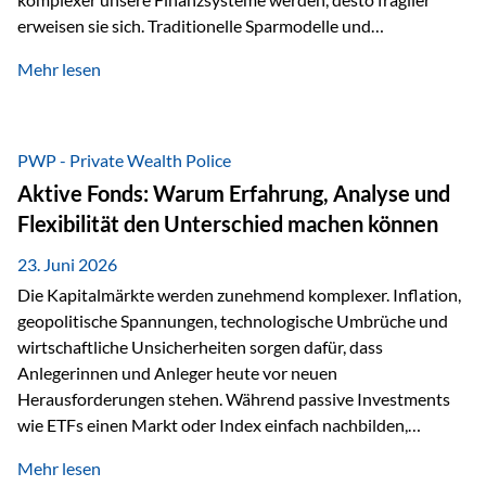
erweisen sie sich. Traditionelle Sparmodelle und
papierbasierte Anlagen, die über Jahrzehnte als
Mehr lesen
unumstößlich galten, versagen angesichts der expansiven
Geldpolitik der Zentralbanken. In diesem Umfeld stellt die
Rückbesinnung auf ein Jahrtausende altes Edelmetall keine
Nostalgie dar, sondern ist die modernste und strategisch
PWP - Private Wealth Police
klügste Antwort auf globale Instabilität. Physische Werte
Aktive Fonds: Warum Erfahrung, Analyse und
und der richtige Rechtsstandort sind heute keine bloße
Flexibilität den Unterschied machen können
Option mehr, sondern eine strategische Notwendigkeit. 1.
Der massive Aufwand hinter einem winzigen…
23. Juni 2026
Die Kapitalmärkte werden zunehmend komplexer. Inflation,
geopolitische Spannungen, technologische Umbrüche und
wirtschaftliche Unsicherheiten sorgen dafür, dass
Anlegerinnen und Anleger heute vor neuen
Herausforderungen stehen. Während passive Investments
wie ETFs einen Markt oder Index einfach nachbilden,
verfolgen aktiv gemanagte Fonds einen anderen Ansatz: Sie
Mehr lesen
setzen auf die Expertise erfahrener Fondsmanager, die