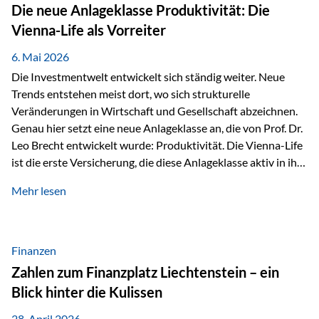
Strecke mit rund 4,8 Kilometern und 680 Höhenmetern
Die neue Anlageklasse Produktivität: Die
stellte die Teilnehmerinnen und Teilnehmer vor eine
Vienna-Life als Vorreiter
sportliche Herausforderung. Doch…
6. Mai 2026
Die Investmentwelt entwickelt sich ständig weiter. Neue
Trends entstehen meist dort, wo sich strukturelle
Veränderungen in Wirtschaft und Gesellschaft abzeichnen.
Genau hier setzt eine neue Anlageklasse an, die von Prof. Dr.
Leo Brecht entwickelt wurde: Produktivität. Die Vienna-Life
ist die erste Versicherung, die diese Anlageklasse aktiv in ihre
Lösung integriert und positioniert sich damit bewusst als
Mehr lesen
Vorreiter. Warum auf das Thema Produktivität setzen? Die
globalen Herausforderungen der Zeit, wie Inflation,
demografischer Wandel oder sinkendes
Wirtschaftswachstum, verändern die Spielregeln für
Finanzen
Investoren. Produktivität adressiert genau diese
Zahlen zum Finanzplatz Liechtenstein – ein
Herausforderungen, da wirtschaftliches Wachstum
Blick hinter die Kulissen
langfristig durch Produktivitätssteigerung entsteht, also
durch die Fähigkeit von Unternehmen, mehr…
28. April 2026