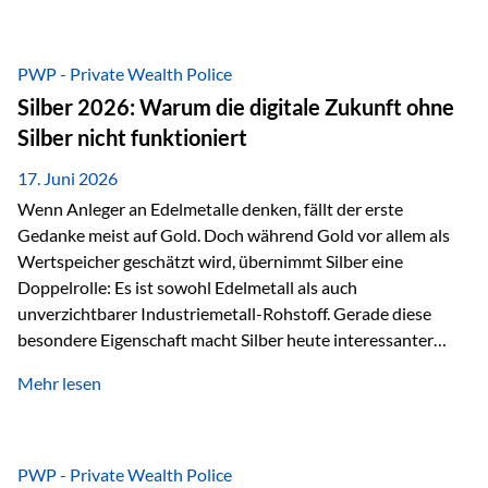
Chancen identifizieren, Risiken bewerten und Portfolios
gezielt steuern. Gerade in einem Umfeld, das von schnellen
Veränderungen geprägt ist, kann diese aktive
PWP - Private Wealth Police
Herangehensweise einen entscheidenden Mehrwert bieten.
Silber 2026: Warum die digitale Zukunft ohne
Was zeichnet aktive Fonds aus? Aktive Fonds verfolgen das
Silber nicht funktioniert
Ziel, nicht nur einen Markt abzubilden, sondern gezielt
Anlageentscheidungen zu treffen. Fondsmanager
17. Juni 2026
analysieren Unternehmen,…
Wenn Anleger an Edelmetalle denken, fällt der erste
Gedanke meist auf Gold. Doch während Gold vor allem als
Wertspeicher geschätzt wird, übernimmt Silber eine
Doppelrolle: Es ist sowohl Edelmetall als auch
unverzichtbarer Industriemetall-Rohstoff. Gerade diese
besondere Eigenschaft macht Silber heute interessanter
denn je. Denn die Welt wird nicht nur digitaler, sondern auch
Mehr lesen
elektrischer – und genau dort spielt Silber eine
entscheidende Rolle. Silber – das Metall der modernen
Wirtschaft Silber verfügt über die höchste elektrische
Leitfähigkeit aller Metalle. Diese Eigenschaft macht es für
PWP - Private Wealth Police