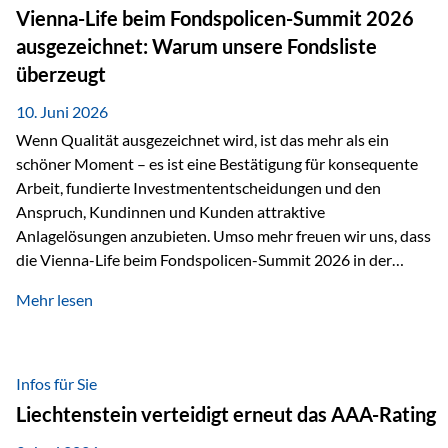
zahlreiche Zukunftstechnologien praktisch unverzichtbar.
Vienna-Life beim Fondspolicen-Summit 2026
Silber findet sich unter anderem in: Solarmodulen
ausgezeichnet: Warum unsere Fondsliste
Elektrofahrzeugen Halbleitern Smartphones und Tablets…
überzeugt
10. Juni 2026
Wenn Qualität ausgezeichnet wird, ist das mehr als ein
schöner Moment – es ist eine Bestätigung für konsequente
Arbeit, fundierte Investmententscheidungen und den
Anspruch, Kundinnen und Kunden attraktive
Anlagelösungen anzubieten. Umso mehr freuen wir uns, dass
die Vienna-Life beim Fondspolicen-Summit 2026 in der
Kategorie ETF/Passiv ausgezeichnet wurde. Grundlage
Mehr lesen
dieser Ehrung ist der renommierte Fondspolicenreport der
SAM – Smart Asset Management Service GmbH, bei dem
mehr als 20 Fondspolicen-Anbieter aus Investmentsicht
analysiert und verglichen wurden. Das Ergebnis: Die ETF-
Infos für Sie
Auswahl der Vienna-Life zählt zu den drei besten Angeboten
Liechtenstein verteidigt erneut das AAA-Rating
am Markt. Für uns ist diese Auszeichnung eine Bestätigung