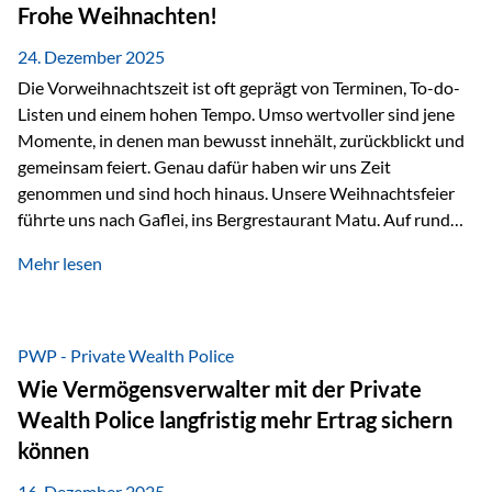
Erlebnissen konnten wir…
Frohe Weihnachten!
24. Dezember 2025
Die Vorweihnachtszeit ist oft geprägt von Terminen, To-do-
Listen und einem hohen Tempo. Umso wertvoller sind jene
Momente, in denen man bewusst innehält, zurückblickt und
gemeinsam feiert. Genau dafür haben wir uns Zeit
genommen und sind hoch hinaus. Unsere Weihnachtsfeier
führte uns nach Gaflei, ins Bergrestaurant Matu. Auf rund
1.500 Metern über dem Rheintal erwartete uns nicht nur ein
Mehr lesen
beeindruckendes Panorama, sondern auch etwas, das im
Alltag oft zu kurz kommt: Ruhe, Klarheit und echter
Weitblick, im wahrsten Sinne des Wortes. Inmitten
verschneiter Landschaft, bei feinem Essen, guter Musik und
PWP - Private Wealth Police
einer entspannten…
Wie Vermögensverwalter mit der Private
Wealth Police langfristig mehr Ertrag sichern
können
16. Dezember 2025