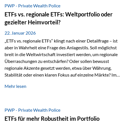
gerade dann, wenn Märkte nervös werden,…
PWP - Private Wealth Police
ETFs vs. regionale ETFs: Weltportfolio oder
gezielter Heimvorteil?
22. Januar 2026
„ETFs vs. regionale ETFs“ klingt nach einer Detailfrage – ist
aber in Wahrheit eine Frage des Anlagestils. Soll möglichst
breit in die Weltwirtschaft investiert werden, um regionale
Überraschungen zu entschärfen? Oder sollen bewusst
regionale Akzente gesetzt werden, etwa über Währung,
Stabilität oder einen klaren Fokus auf einzelne Märkte? Im
Rahmen der fondsgebundenen Lebensversicherung Private
Mehr lesen
Wealth Police der Vienna-Life lassen sich beide Ansätze
kombinieren. Der „Schutz“ im Portfolio entsteht dabei nicht
als Garantie, sondern als Zusammenspiel aus
Risikostreuung, Inflationsrobustheit und Stabilisierung. 1)
PWP - Private Wealth Police
Die Philosophiefrage: breit oder bewusst? Global investieren
ETFs für mehr Robustheit im Portfolio
bedeutet: Das Portfolio bildet die Weltmärkte möglichst