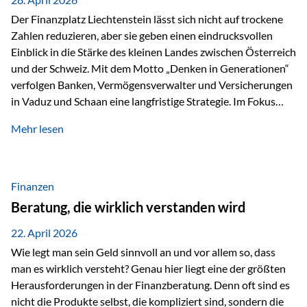
Der Finanzplatz Liechtenstein lässt sich nicht auf trockene
Zahlen reduzieren, aber sie geben einen eindrucksvollen
Einblick in die Stärke des kleinen Landes zwischen Österreich
und der Schweiz. Mit dem Motto „Denken in Generationen“
verfolgen Banken, Vermögensverwalter und Versicherungen
in Vaduz und Schaan eine langfristige Strategie. Im Fokus
stehen dabei vor allem: Qualität Stabilität internationaler
Mehr lesen
Marktzugang Liechtenstein hat sich in den letzten Jahren zu
einem wichtigen Drehpunkt für grenzüberschreitende
Finanzdienstleistungen entwickelt – und die aktuellsten
verfügbaren Kennzahlen (Stand Ende 2024, veröffentlicht
Finanzen
2025/2026)…
Beratung, die wirklich verstanden wird
22. April 2026
Wie legt man sein Geld sinnvoll an und vor allem so, dass
man es wirklich versteht? Genau hier liegt eine der größten
Herausforderungen in der Finanzberatung. Denn oft sind es
nicht die Produkte selbst, die kompliziert sind, sondern die