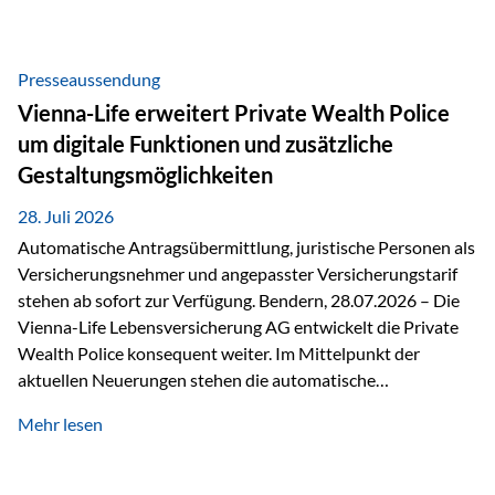
Beratung Digitale Prozesse und künstliche Intelligenz sind
längst Teil des Versicherungsalltags. Sie erleichtern
administrative Aufgaben, beschleunigen Abläufe und
Presseaussendung
schaffen mehr Zeit für das Wesentliche: die persönliche
Vienna-Life erweitert Private Wealth Police
Beratung. Gerade deshalb wird die individuelle Betreuung
um digitale Funktionen und zusätzliche
zum entscheidenden Erfolgsfaktor. Technologie kann
Gestaltungsmöglichkeiten
unterstützen, Vertrauen entsteht jedoch weiterhin im
persönlichen Gespräch. Bei der Vienna-Life reagieren…
28. Juli 2026
Automatische Antragsübermittlung, juristische Personen als
Versicherungsnehmer und angepasster Versicherungstarif
stehen ab sofort zur Verfügung. Bendern, 28.07.2026 – Die
Vienna-Life Lebensversicherung AG entwickelt die Private
Wealth Police konsequent weiter. Im Mittelpunkt der
aktuellen Neuerungen stehen die automatische
Antragsübermittlung, die Möglichkeit, juristische Personen
Mehr lesen
als Versicherungsnehmer einzusetzen, sowie eine
Überarbeitung des zugrundeliegenden Versicherungstarifes.
Durch die automatische Antragsübermittlung wird die