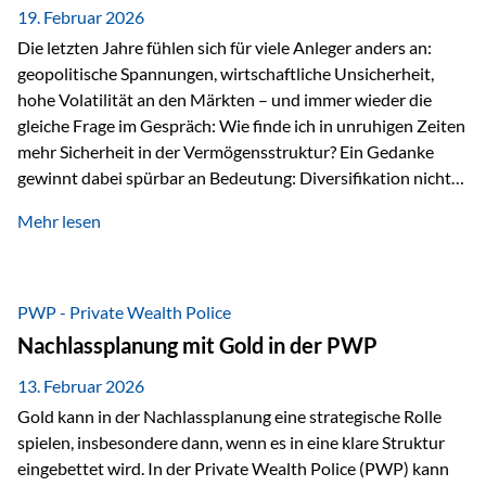
19. Februar 2026
Die letzten Jahre fühlen sich für viele Anleger anders an:
geopolitische Spannungen, wirtschaftliche Unsicherheit,
hohe Volatilität an den Märkten – und immer wieder die
gleiche Frage im Gespräch: Wie finde ich in unruhigen Zeiten
mehr Sicherheit in der Vermögensstruktur? Ein Gedanke
gewinnt dabei spürbar an Bedeutung: Diversifikation nicht
nur über Anlageklassen, sondern auch über Jurisdiktionen.
Mehr lesen
Wer Vermögen ausschließlich in einem Rechtsraum
organisiert, ist auch von dessen Rahmenbedingungen
besonders abhängig. Genau hier kann das Fürstentum
Liechtenstein eine Rolle spielen: außerhalb der EU, ohne
PWP - Private Wealth Police
Euro, mit einem eigenständigen Rechts- und Finanzplatz.
Nachlassplanung mit Gold in der PWP
Und genau an dieser Stelle setzt der 3-Zellenschutz an –…
13. Februar 2026
Gold kann in der Nachlassplanung eine strategische Rolle
spielen, insbesondere dann, wenn es in eine klare Struktur
eingebettet wird. In der Private Wealth Police (PWP) kann