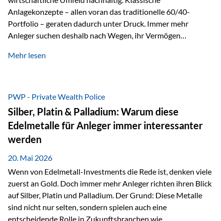
Anlagekonzepte – allen voran das traditionelle 60/40-
Portfolio – geraten dadurch unter Druck. Immer mehr
Anleger suchen deshalb nach Wegen, ihr Vermögen
langfristig gegen Kaufkraftverlust und geopolitische
Mehr lesen
Unsicherheit abzusichern. Genau hier rücken reale und
nicht-inflationierbare Werte wie Gold, Rohstoffe und
digitale Assets wieder in den Fokus. Gold gewinnt seine
monetäre Rolle zurück Gold erlebt derzeit eine
PWP - Private Wealth Police
bemerkenswerte Renaissance als monetärer Wertspeicher.
Silber, Platin & Palladium: Warum diese
Treiber sind Rekordkäufe der Zentralbanken, geopolitische
Edelmetalle für Anleger immer interessanter
Spannungen und ein schleichender Vertrauensverlust in
werden
ungedeckte Papierwährungen. Wie groß dieser
Vertrauensverlust ausfällt, zeigt ein nüchterner
20. Mai 2026
Langfristvergleich: Seit…
Wenn von Edelmetall-Investments die Rede ist, denken viele
zuerst an Gold. Doch immer mehr Anleger richten ihren Blick
auf Silber, Platin und Palladium. Der Grund: Diese Metalle
sind nicht nur selten, sondern spielen auch eine
entscheidende Rolle in Zukunftsbranchen wie