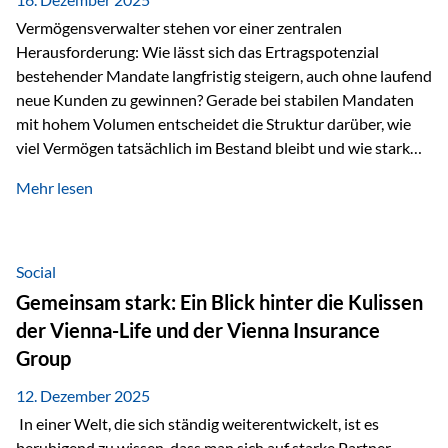
Vermögensverwalter stehen vor einer zentralen
Herausforderung: Wie lässt sich das Ertragspotenzial
bestehender Mandate langfristig steigern, auch ohne laufend
neue Kunden zu gewinnen? Gerade bei stabilen Mandaten
mit hohem Volumen entscheidet die Struktur darüber, wie
viel Vermögen tatsächlich im Bestand bleibt und wie stark
sich das Verwaltungsentgelt über die Jahre entwickelt. Ein
Mehr lesen
Beispiel verdeutlicht diese Wirkung besonders deutlich.
Wird ein Vermögen von 25 Millionen Euro über einen
Zeitraum von 20 Jahren verwaltet, ohne dass neue Kunden
hinzukommen, spielt nicht nur die Rendite eine Rolle. Auch
Social
steuerliche Effekte haben einen erheblichen Einfluss auf…
Gemeinsam stark: Ein Blick hinter die Kulissen
der Vienna-Life und der Vienna Insurance
Group
12. Dezember 2025
In einer Welt, die sich ständig weiterentwickelt, ist es
beruhigend zu wissen, dass man sich auf starke Partner