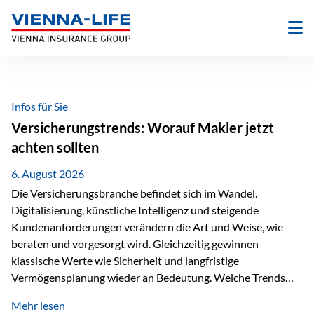
Zum
Inhalt
springen
Infos für Sie
Versicherungstrends: Worauf Makler jetzt
achten sollten
6. August 2026
Die Versicherungsbranche befindet sich im Wandel.
Digitalisierung, künstliche Intelligenz und steigende
Kundenanforderungen verändern die Art und Weise, wie
beraten und vorgesorgt wird. Gleichzeitig gewinnen
klassische Werte wie Sicherheit und langfristige
Vermögensplanung wieder an Bedeutung. Welche Trends
sollten Versicherungsmakler deshalb aktuell besonders im
Mehr lesen
Blick behalten? Digitalisierung und KI verändern die