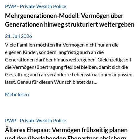
Abwicklung für Vertriebspartner deutlich effizienter
PWP - Private Wealth Police
gestaltet. Anträge werden direkt elektronisch übermittelt,
Mehrgenerationen-Modell: Vermögen über
Medienbrüche reduziert und die weitere Bearbeitung
Generationen hinweg strukturiert weitergeben
beschleunigt. Ab sofort können auch juristische Personen,
wie Kapitalgesellschaften oder Stiftungen, als
21. Juli 2026
Versicherungsnehmer eingesetzt werden. Damit erweitert
Viele Familien möchten ihr Vermögen nicht nur an die
die Vienna-Life die Einsatzmöglichkeiten der Private Wealth
eigenen Kinder, sondern langfristig auch an die
Police insbesondere für…
Generationen darüber hinaus weitergeben. Gleichzeitig soll
die Vermögensübertragung flexibel bleiben, damit sich die
Gestaltung auch an veränderte Lebenssituationen anpassen
lässt. Genau für diesen Wunsch bietet das
Mehrgenerationen-Modell der Private Wealth Police der
Mehr lesen
Vienna-Life eine interessante Lösung. Es ermöglicht,
Vermögen bereits heute generationenübergreifend zu
strukturieren und dennoch flexibel zu bleiben. Die
Ausgangssituation Stellen Sie sich folgende Familie vor: Die
PWP - Private Wealth Police
Großeltern haben über viele Jahre Vermögen aufgebaut. Ihr
Älteres Ehepaar: Vermögen frühzeitig planen
Wunsch ist es, dieses Vermögen nicht nur den eigenen
und den überlebenden Ehepartner absichern