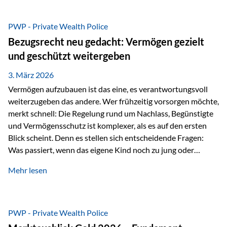
Das Problem: Laufende Besteuerung im Depot Im
Privatdepot fallen an: Abgeltungssteuer Fondsbesteuerung
PWP - Private Wealth Police
(Vorabpauschale, Teilfreistellung) Kein steuerlicher Abzug
Bezugsrecht neu gedacht: Vermögen gezielt
der Vermögensverwaltungs-Gebühren /
und geschützt weitergeben
Depotbankgebühren Jährliches Steuerreporting erforderlich
Zinsen, Dividenden und Kursgewinne werden laufend
3. März 2026
besteuert.
Vermögen aufzubauen ist das eine, es verantwortungsvoll
weiterzugeben das andere. Wer frühzeitig vorsorgen möchte,
merkt schnell: Die Regelung rund um Nachlass, Begünstigte
und Vermögensschutz ist komplexer, als es auf den ersten
Blick scheint. Denn es stellen sich entscheidende Fragen:
Was passiert, wenn das eigene Kind noch zu jung oder
unerfahren ist, um eine größere Summe sinnvoll zu
Mehr lesen
verwalten? Wie kann verhindert werden, dass Ex-Partner,
Gläubiger oder andere Dritte Zugriff auf das Vermögen
erhalten? Und wie lässt sich Vermögen klar und
unbürokratisch übertragen, ohne ausschließlich auf ein
PWP - Private Wealth Police
Testament angewiesen zu sein? Wenn klassische Lösungen