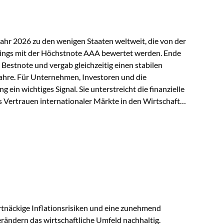
Jahr 2026 zu den wenigen Staaten weltweit, die von der
ings mit der Höchstnote AAA bewertet werden. Ende
 Bestnote und vergab gleichzeitig einen stabilen
ahre. Für Unternehmen, Investoren und die
g ein wichtiges Signal. Sie unterstreicht die finanzielle
s Vertrauen internationaler Märkte in den Wirtschafts-
ein. Starker Wirtschaftsstandort trotz
irtschaftlichen Rahmenbedingungen bleiben
nsicherheiten, eine verhaltene Investitionstätigkeit
e in wichtigen Exportmärkten beeinflussen auch die
. Dennoch sieht…
tnäckige Inflationsrisiken und eine zunehmend
ändern das wirtschaftliche Umfeld nachhaltig.