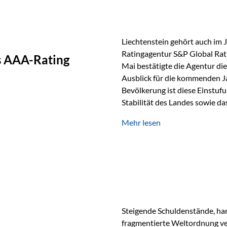
Liechtenstein gehört auch im 
Ratingagentur S&P Global Rat
as AAA-Rating
Mai bestätigte die Agentur die
Ausblick für die kommenden J
Bevölkerung ist diese Einstufun
Stabilität des Landes sowie da
und Finanzstandort Liechtenst
Mehr lesen
Herausforderungen Die weltw
anspruchsvoll. Geopolitische U
und eine schwächere Nachfrag
liechtensteinische Wirtschaft
Steigende Schuldenstände, har
fragmentierte Weltordnung ver