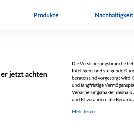
Produkte
Nachhaltigkeit
Die Versicherungsbranche befin
Intelligenz und steigende Ku
r jetzt achten
beraten und vorgesorgt wird. 
und langfristige Vermögenspl
Versicherungsmakler deshalb a
und KI verändern die Beratung 
längst Teil des Versicherungsal
Mehr lesen
beschleunigen Abläufe und sch
Beratung. Gerade deshalb wir
Erfolgsfaktor. Technologie ka