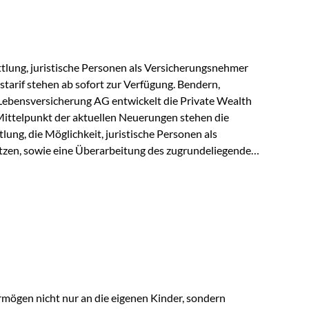
r Vienna-Life reagieren…
lung, juristische Personen als Versicherungsnehmer
tarif stehen ab sofort zur Verfügung. Bendern,
Lebensversicherung AG entwickelt die Private Wealth
Mittelpunkt der aktuellen Neuerungen stehen die
ung, die Möglichkeit, juristische Personen als
zen, sowie eine Überarbeitung des zugrundeliegenden
ie automatische Antragsübermittlung wird die
r deutlich effizienter gestaltet. Anträge werden direkt
ienbrüche reduziert und die weitere Bearbeitung
 auch juristische Personen, wie Kapitalgesellschaften
rungsnehmer eingesetzt werden. Damit erweitert die
hkeiten der Private Wealth Police insbesondere für…
rmögen nicht nur an die eigenen Kinder, sondern