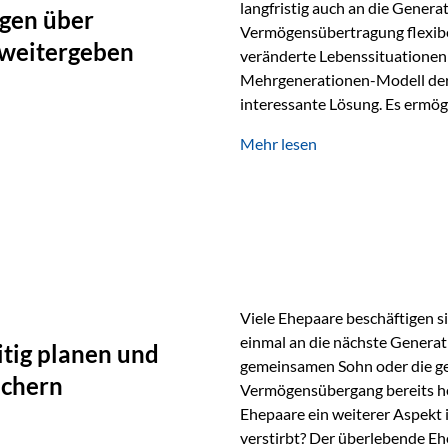
langfristig auch an die Genera
gen über
Vermögensübertragung flexibel
 weitergeben
veränderte Lebenssituationen 
Mehrgenerationen-Modell der 
interessante Lösung. Es ermög
generationenübergreifend zu s
Mehr lesen
Ausgangssituation Stellen Sie 
viele Jahre Vermögen aufgebau
eigenen Kindern, sondern lan
Viele Ehepaare beschäftigen si
einmal an die nächste Generat
tig planen und
gemeinsamen Sohn oder die ge
ichern
Vermögensübergang bereits heut
Ehepaare ein weiterer Aspekt 
verstirbt? Der überlebende Ehe