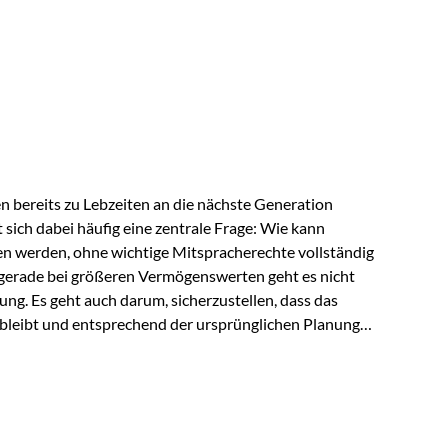
ngeschränkt über das gemeinsame Vermögen verfügen
ngssituation bietet die Private Wealth Police der
 Gestaltungsmöglichkeit. Die Ausgangssituation
piel vor: Ein…
 bereits zu Lebzeiten an die nächste Generation
t sich dabei häufig eine zentrale Frage: Wie kann
en werden, ohne wichtige Mitspracherechte vollständig
gerade bei größeren Vermögenswerten geht es nicht
ng. Es geht auch darum, sicherzustellen, dass das
 bleibt und entsprechend der ursprünglichen Planung
s der Praxis Stellen Sie sich folgende Situation vor:
er einen Teil seines Vermögens. Einige Jahre später
urzfristig verwenden, um…