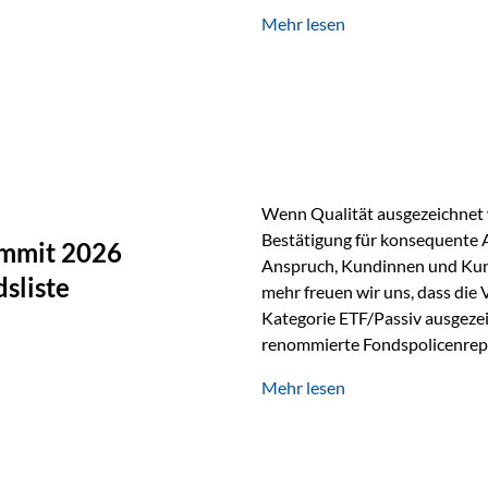
Silber verfügt über die höchste
Mehr lesen
Eigenschaft macht es für zahl
Silber findet sich unter ande
Smartphones und Tablets…
Wenn Qualität ausgezeichnet w
Bestätigung für konsequente 
ummit 2026
Anspruch, Kundinnen und Kun
sliste
mehr freuen wir uns, dass die
Kategorie ETF/Passiv ausgezei
renommierte Fondspolicenrep
GmbH, bei dem mehr als 20 Fo
Mehr lesen
und verglichen wurden. Das Er
drei besten Angeboten am Mark
unseres Weges und unseres A