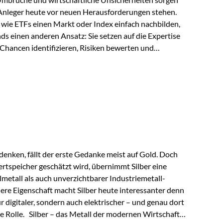
 Anleger heute vor neuen Herausforderungen stehen.
wie ETFs einen Markt oder Index einfach nachbilden,
ds einen anderen Ansatz: Sie setzen auf die Expertise
Chancen identifizieren, Risiken bewerten und
erade in einem Umfeld, das von schnellen Veränderungen
ve Herangehensweise einen entscheidenden Mehrwert
nds aus? Aktive Fonds verfolgen das Ziel, nicht nur
rn gezielt Anlageentscheidungen zu treffen.
nternehmen,…
enken, fällt der erste Gedanke meist auf Gold. Doch
rtspeicher geschätzt wird, übernimmt Silber eine
lmetall als auch unverzichtbarer Industriemetall-
ere Eigenschaft macht Silber heute interessanter denn
ur digitaler, sondern auch elektrischer – und genau dort
de Rolle. Silber – das Metall der modernen Wirtschaft