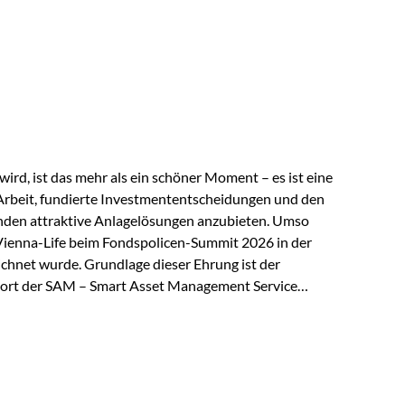
 elektrische Leitfähigkeit aller Metalle. Diese
reiche Zukunftstechnologien praktisch unverzichtbar.
rem in: Solarmodulen Elektrofahrzeugen Halbleitern
ird, ist das mehr als ein schöner Moment – es ist eine
Arbeit, fundierte Investmententscheidungen und den
den attraktive Anlagelösungen anzubieten. Umso
 Vienna-Life beim Fondspolicen-Summit 2026 in der
chnet wurde. Grundlage dieser Ehrung ist der
ort der SAM – Smart Asset Management Service
ndspolicen-Anbieter aus Investmentsicht analysiert
gebnis: Die ETF-Auswahl der Vienna-Life zählt zu den
t. Für uns ist diese Auszeichnung eine Bestätigung
nspruchs,…