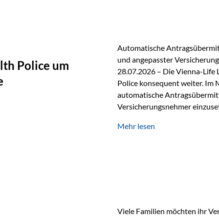
persönlichen Gespräch. Bei de
Automatische Antragsübermitt
und angepasster Versicherungs
lth Police um
28.07.2026 – Die Vienna-Life 
e
Police konsequent weiter. Im 
automatische Antragsübermittl
Versicherungsnehmer einzuset
Versicherungstarifes. Durch d
Mehr lesen
Abwicklung für Vertriebspartne
elektronisch übermittelt, Med
beschleunigt. Ab sofort können
oder Stiftungen, als Versiche
Vienna-Life die Einsatzmöglic
Viele Familien möchten ihr Ve