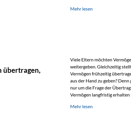
unabhängig bleiben und unei
Mehr lesen
können. Genau für diese Ausga
Vienna-Life eine durchdachte
Stellen Sie sich folgendes Beis
Viele Eltern möchten Vermögen
weitergeben. Gleichzeitig stell
 übertragen,
Vermögen frühzeitig übertrag
aus der Hand zu geben? Denn 
nur um die Frage der Übertragu
Vermögen langfristig erhalten
verwendet wird. Ein Beispiel au
Mehr lesen
Ein Vater schenkt seiner Tocht
möchte die Tochter das Geld k