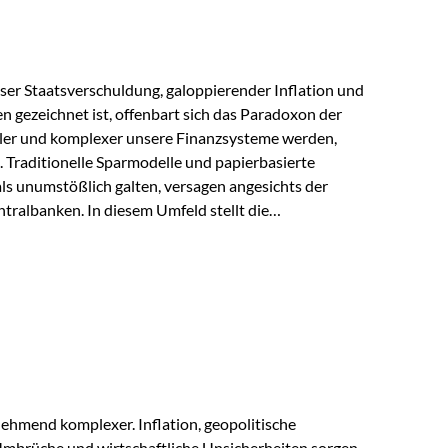
lloser Staatsverschuldung, galoppierender Inflation und
n gezeichnet ist, offenbart sich das Paradoxon der
aler und komplexer unsere Finanzsysteme werden,
h. Traditionelle Sparmodelle und papierbasierte
als unumstößlich galten, versagen angesichts der
tralbanken. In diesem Umfeld stellt die
ende altes Edelmetall keine Nostalgie dar, sondern ist
klügste Antwort auf globale Instabilität. Physische
standort sind heute keine bloße Option mehr, sondern
eit. 1. Der massive Aufwand hinter einem winzigen…
ehmend komplexer. Inflation, geopolitische
mbrüche und wirtschaftliche Unsicherheiten sorgen