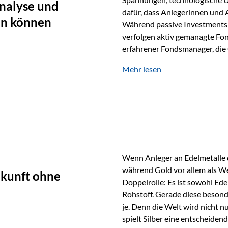
nalyse und
dafür, dass Anlegerinnen und
en können
Während passive Investments 
verfolgen aktiv gemanagte Fon
erfahrener Fondsmanager, die 
Portfolios gezielt steuern. G
Mehr lesen
geprägt ist, kann diese akti
bieten. Was zeichnet aktive Fo
einen Markt abzubilden, sonde
Fondsmanager analysieren U
Wenn Anleger an Edelmetalle d
während Gold vor allem als We
ukunft ohne
Doppelrolle: Es ist sowohl Ede
Rohstoff. Gerade diese besond
je. Denn die Welt wird nicht n
spielt Silber eine entscheiden