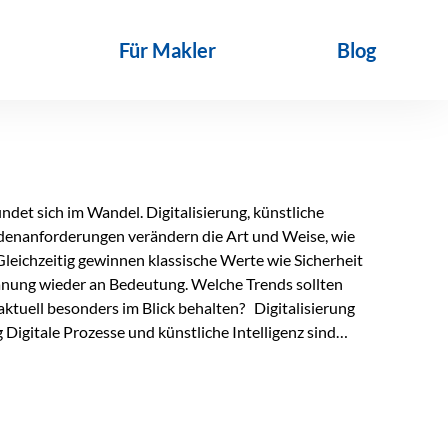
Für Makler
Blog
det sich im Wandel. Digitalisierung, künstliche
ndenanforderungen verändern die Art und Weise, wie
Gleichzeitig gewinnen klassische Werte wie Sicherheit
anung wieder an Bedeutung. Welche Trends sollten
ktuell besonders im Blick behalten? Digitalisierung
Digitale Prozesse und künstliche Intelligenz sind
ltags. Sie erleichtern administrative Aufgaben,
affen mehr Zeit für das Wesentliche: die persönliche
d die individuelle Betreuung zum entscheidenden
nn unterstützen, Vertrauen entsteht jedoch weiterhin im