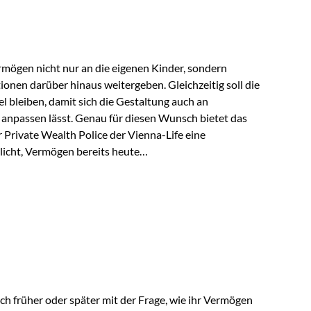
rungsnehmer eingesetzt werden. Damit erweitert die
hkeiten der Private Wealth Police insbesondere für…
rmögen nicht nur an die eigenen Kinder, sondern
tionen darüber hinaus weitergeben. Gleichzeitig soll die
 bleiben, damit sich die Gestaltung auch an
anpassen lässt. Genau für diesen Wunsch bietet das
Private Wealth Police der Vienna-Life eine
licht, Vermögen bereits heute
trukturieren und dennoch flexibel zu bleiben. Die
sich folgende Familie vor: Die Großeltern haben über
t. Ihr Wunsch ist es, dieses Vermögen nicht nur den
gfristig auch den Enkeln zukommen zu…
ch früher oder später mit der Frage, wie ihr Vermögen