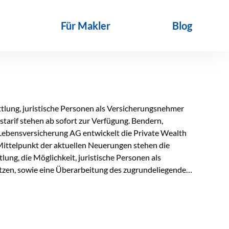
Für Makler
Blog
lung, juristische Personen als Versicherungsnehmer
tarif stehen ab sofort zur Verfügung. Bendern,
Lebensversicherung AG entwickelt die Private Wealth
Mittelpunkt der aktuellen Neuerungen stehen die
ung, die Möglichkeit, juristische Personen als
zen, sowie eine Überarbeitung des zugrundeliegenden
ie automatische Antragsübermittlung wird die
r deutlich effizienter gestaltet. Anträge werden direkt
ienbrüche reduziert und die weitere Bearbeitung
 auch juristische Personen, wie Kapitalgesellschaften