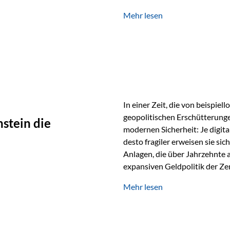
verwendet wird. Ein Beispiel au
Mehr lesen
Ein Vater schenkt seiner Tocht
möchte die Tochter das Geld k
In einer Zeit, die von beispie
geopolitischen Erschütterunge
stein die
modernen Sicherheit: Je digit
desto fragiler erweisen sie sic
Anlagen, die über Jahrzehnte 
expansiven Geldpolitik der Zen
Rückbesinnung auf ein Jahrtaus
Mehr lesen
die modernste und strategisch 
Werte und der richtige Rechts
eine strategische Notwendigk