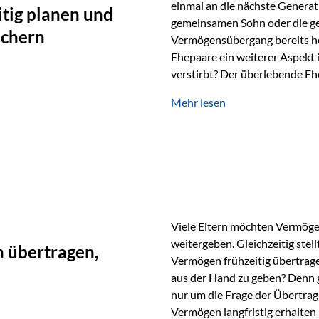
einmal an die nächste Generat
tig planen und
gemeinsamen Sohn oder die ge
ichern
Vermögensübergang bereits heut
Ehepaare ein weiterer Aspekt 
verstirbt? Der überlebende Ehe
unabhängig bleiben und unei
Mehr lesen
können. Genau für diese Ausga
Vienna-Life eine durchdachte
Stellen Sie sich folgendes Beis
Viele Eltern möchten Vermögen
weitergeben. Gleichzeitig stell
 übertragen,
Vermögen frühzeitig übertrag
aus der Hand zu geben? Denn 
nur um die Frage der Übertragu
Vermögen langfristig erhalten