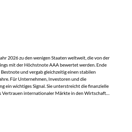
ndspolicen-Anbieter aus Investmentsicht analysiert
gebnis: Die ETF-Auswahl der Vienna-Life zählt zu den
t. Für uns ist diese Auszeichnung eine Bestätigung
nspruchs,…
Jahr 2026 zu den wenigen Staaten weltweit, die von der
ings mit der Höchstnote AAA bewertet werden. Ende
 Bestnote und vergab gleichzeitig einen stabilen
ahre. Für Unternehmen, Investoren und die
g ein wichtiges Signal. Sie unterstreicht die finanzielle
s Vertrauen internationaler Märkte in den Wirtschafts-
ein. Starker Wirtschaftsstandort trotz
irtschaftlichen Rahmenbedingungen bleiben
nsicherheiten, eine verhaltene Investitionstätigkeit
e in wichtigen Exportmärkten beeinflussen auch die
. Dennoch sieht…