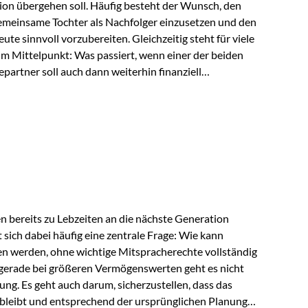
ion übergehen soll. Häufig besteht der Wunsch, den
meinsame Tochter als Nachfolger einzusetzen und den
e sinnvoll vorzubereiten. Gleichzeitig steht für viele
im Mittelpunkt: Was passiert, wenn einer der beiden
partner soll auch dann weiterhin finanziell
ngeschränkt über das gemeinsame Vermögen verfügen
ngssituation bietet die Private Wealth Police der
 Gestaltungsmöglichkeit. Die Ausgangssituation
piel vor: Ein…
 bereits zu Lebzeiten an die nächste Generation
t sich dabei häufig eine zentrale Frage: Wie kann
en werden, ohne wichtige Mitspracherechte vollständig
gerade bei größeren Vermögenswerten geht es nicht
ng. Es geht auch darum, sicherzustellen, dass das
 bleibt und entsprechend der ursprünglichen Planung