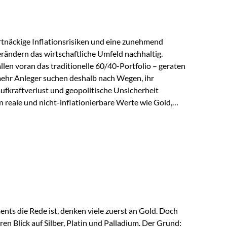
tnäckige Inflationsrisiken und eine zunehmend
ändern das wirtschaftliche Umfeld nachhaltig.
len voran das traditionelle 60/40-Portfolio – geraten
ehr Anleger suchen deshalb nach Wegen, ihr
ufkraftverlust und geopolitische Unsicherheit
n reale und nicht-inflationierbare Werte wie Gold,
 wieder in den Fokus. Gold gewinnt seine monetäre
eit eine bemerkenswerte Renaissance als monetärer
kordkäufe der Zentralbanken, geopolitische
nder Vertrauensverlust in ungedeckte
ser Vertrauensverlust ausfällt, zeigt ein nüchterner
ts die Rede ist, denken viele zuerst an Gold. Doch
en Blick auf Silber, Platin und Palladium. Der Grund: