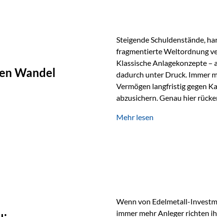
Steigende Schuldenstände, har
fragmentierte Weltordnung ver
Klassische Anlagekonzepte – al
chen Wandel
dadurch unter Druck. Immer m
Vermögen langfristig gegen Ka
abzusichern. Genau hier rücke
Rohstoffe und digitale Assets
Mehr lesen
Rolle zurück Gold erlebt derz
Wertspeicher. Treiber sind Re
Spannungen und ein schleiche
Papierwährungen. Wie groß die
Langfristvergleich: Seit…
Wenn von Edelmetall-Investmen
immer mehr Anleger richten ihr