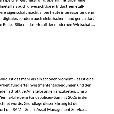
lmetall als auch unverzichtbarer Industriemetall-
ere Eigenschaft macht Silber heute interessanter denn
ur digitaler, sondern auch elektrischer – und genau dort
de Rolle. Silber – das Metall der modernen Wirtschaft
 elektrische Leitfähigkeit aller Metalle. Diese
reiche Zukunftstechnologien praktisch unverzichtbar.
rem in: Solarmodulen Elektrofahrzeugen Halbleitern
ird, ist das mehr als ein schöner Moment – es ist eine
Arbeit, fundierte Investmententscheidungen und den
den attraktive Anlagelösungen anzubieten. Umso
 Vienna-Life beim Fondspolicen-Summit 2026 in der
chnet wurde. Grundlage dieser Ehrung ist der
ort der SAM – Smart Asset Management Service