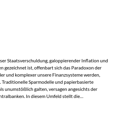
s der Praxis Stellen Sie sich folgende Situation vor:
er einen Teil seines Vermögens. Einige Jahre später
urzfristig verwenden, um…
lloser Staatsverschuldung, galoppierender Inflation und
n gezeichnet ist, offenbart sich das Paradoxon der
aler und komplexer unsere Finanzsysteme werden,
h. Traditionelle Sparmodelle und papierbasierte
als unumstößlich galten, versagen angesichts der
tralbanken. In diesem Umfeld stellt die
ende altes Edelmetall keine Nostalgie dar, sondern ist
klügste Antwort auf globale Instabilität. Physische
standort sind heute keine bloße Option mehr, sondern
eit. 1. Der massive Aufwand hinter einem winzigen…