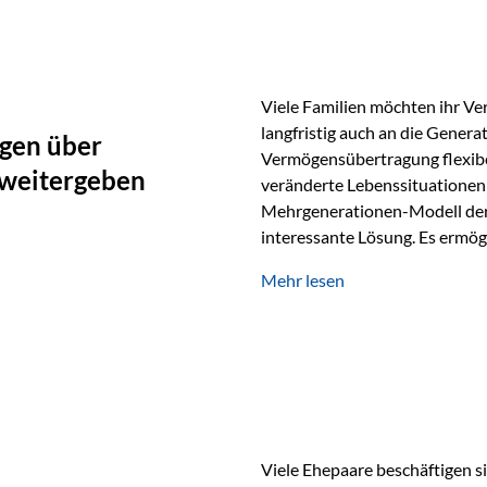
oder Stiftungen, als Versiche
Vienna-Life die Einsatzmöglic
Viele Familien möchten ihr Ve
langfristig auch an die Genera
gen über
Vermögensübertragung flexibel
 weitergeben
veränderte Lebenssituationen 
Mehrgenerationen-Modell der 
interessante Lösung. Es ermög
generationenübergreifend zu s
Mehr lesen
Ausgangssituation Stellen Sie 
viele Jahre Vermögen aufgebau
eigenen Kindern, sondern lan
Viele Ehepaare beschäftigen si