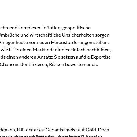
ehmend komplexer. Inflation, geopolitische
mbrüche und wirtschaftliche Unsicherheiten sorgen
 Anleger heute vor neuen Herausforderungen stehen.
wie ETFs einen Markt oder Index einfach nachbilden,
ds einen anderen Ansatz: Sie setzen auf die Expertise
Chancen identifizieren, Risiken bewerten und
erade in einem Umfeld, das von schnellen Veränderungen
ve Herangehensweise einen entscheidenden Mehrwert
nds aus? Aktive Fonds verfolgen das Ziel, nicht nur
rn gezielt Anlageentscheidungen zu treffen.
nternehmen,…
enken, fällt der erste Gedanke meist auf Gold. Doch
rtspeicher geschätzt wird, übernimmt Silber eine