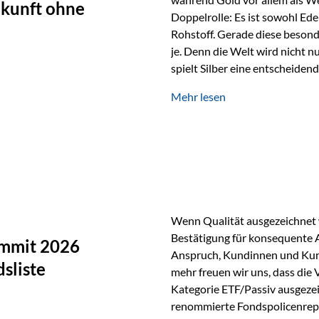
ukunft ohne
Doppelrolle: Es ist sowohl Ede
Rohstoff. Gerade diese besond
je. Denn die Welt wird nicht n
spielt Silber eine entscheiden
Silber verfügt über die höchste
Mehr lesen
Eigenschaft macht es für zahl
Silber findet sich unter ande
Smartphones und Tablets…
Wenn Qualität ausgezeichnet w
Bestätigung für konsequente 
ummit 2026
Anspruch, Kundinnen und Kun
sliste
mehr freuen wir uns, dass die
Kategorie ETF/Passiv ausgezei
renommierte Fondspolicenrep