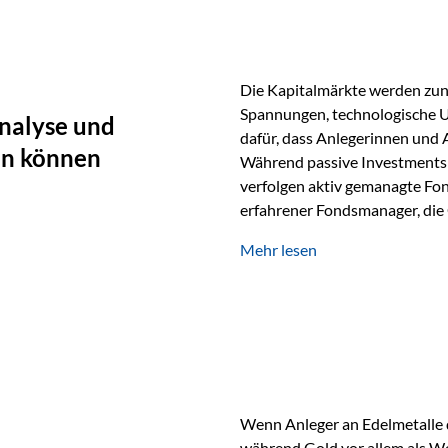
Die Kapitalmärkte werden zun
Spannungen, technologische U
nalyse und
dafür, dass Anlegerinnen und
en können
Während passive Investments 
verfolgen aktiv gemanagte Fon
erfahrener Fondsmanager, die 
Portfolios gezielt steuern. G
Mehr lesen
geprägt ist, kann diese akti
bieten. Was zeichnet aktive Fo
einen Markt abzubilden, sonde
Fondsmanager analysieren U
Wenn Anleger an Edelmetalle d
während Gold vor allem als We