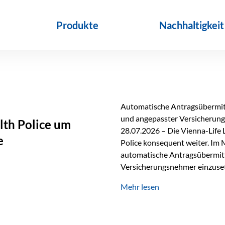
Produkte
Nachhaltigkeit
Automatische Antragsübermitt
und angepasster Versicherungs
lth Police um
28.07.2026 – Die Vienna-Life 
e
Police konsequent weiter. Im 
automatische Antragsübermittl
Versicherungsnehmer einzuset
Versicherungstarifes. Durch d
Mehr lesen
Abwicklung für Vertriebspartne
elektronisch übermittelt, Med
beschleunigt. Ab sofort können