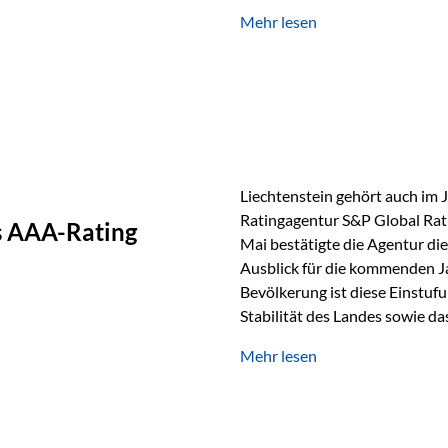
GmbH, bei dem mehr als 20 Fo
Mehr lesen
und verglichen wurden. Das Er
drei besten Angeboten am Mark
unseres Weges und unseres A
Liechtenstein gehört auch im 
Ratingagentur S&P Global Rat
as AAA-Rating
Mai bestätigte die Agentur die
Ausblick für die kommenden J
Bevölkerung ist diese Einstufun
Stabilität des Landes sowie da
und Finanzstandort Liechtenst
Mehr lesen
Herausforderungen Die weltw
anspruchsvoll. Geopolitische U
und eine schwächere Nachfrag
liechtensteinische Wirtschaft