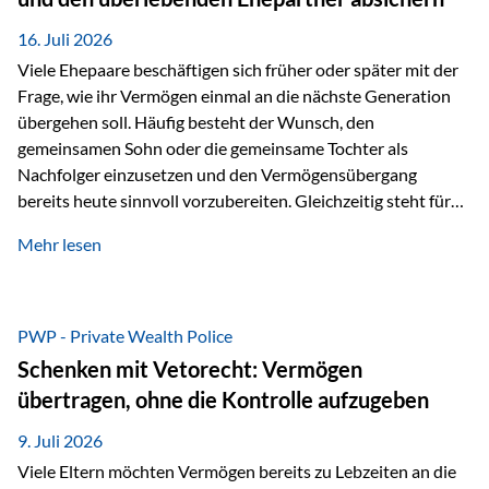
Kindern, sondern langfristig auch den Enkeln zukommen zu…
16. Juli 2026
Viele Ehepaare beschäftigen sich früher oder später mit der
Frage, wie ihr Vermögen einmal an die nächste Generation
übergehen soll. Häufig besteht der Wunsch, den
gemeinsamen Sohn oder die gemeinsame Tochter als
Nachfolger einzusetzen und den Vermögensübergang
bereits heute sinnvoll vorzubereiten. Gleichzeitig steht für
viele Ehepaare ein weiterer Aspekt im Mittelpunkt: Was
Mehr lesen
passiert, wenn einer der beiden verstirbt? Der überlebende
Ehepartner soll auch dann weiterhin finanziell unabhängig
bleiben und uneingeschränkt über das gemeinsame
Vermögen verfügen können. Genau für diese
PWP - Private Wealth Police
Ausgangssituation bietet die Private Wealth Police der
Schenken mit Vetorecht: Vermögen
Vienna-Life eine durchdachte Gestaltungsmöglichkeit. Die
übertragen, ohne die Kontrolle aufzugeben
Ausgangssituation Stellen Sie sich folgendes Beispiel vor:
Ein…
9. Juli 2026
Viele Eltern möchten Vermögen bereits zu Lebzeiten an die