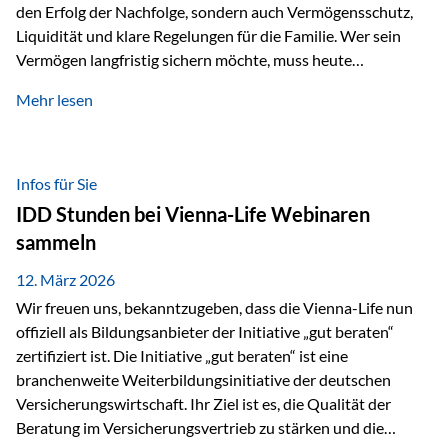
den Erfolg der Nachfolge, sondern auch Vermögensschutz,
Liquidität und klare Regelungen für die Familie. Wer sein
Vermögen langfristig sichern möchte, muss heute
international denken. Und genau hier setzt das Buch
Mehr lesen
„Erfolgsformel Liechtenstein“, herausgegeben und verfasst
von Rolf Klein, an – ein praxisnahes Nachschlagewerk, das
Vermögensnachfolge, Vermögensmanagement und
Vermögensschutz strategisch miteinander verbindet.
Infos für Sie
Warum klassische Nachfolgeplanung oft scheitert Viele
IDD Stunden bei Vienna-Life Webinaren
Vermögen werden erst im Todesfall übertragen. Das kann zu
sammeln
Problemen führen: Hohe Erbschaftsteuern Streitigkeiten
zwischen Erben Liquiditätsprobleme bei Immobilien…
12. März 2026
Wir freuen uns, bekanntzugeben, dass die Vienna-Life nun
offiziell als Bildungsanbieter der Initiative „gut beraten“
zertifiziert ist. Die Initiative „gut beraten“ ist eine
branchenweite Weiterbildungsinitiative der deutschen
Versicherungswirtschaft. Ihr Ziel ist es, die Qualität der
Beratung im Versicherungsvertrieb zu stärken und die