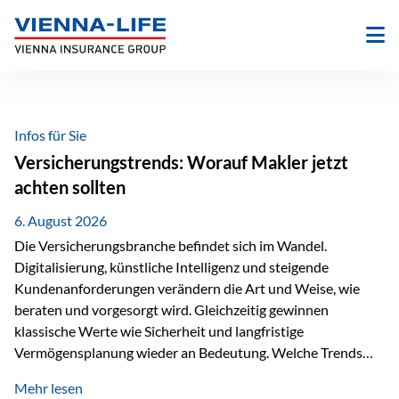
Zum
Inhalt
springen
Infos für Sie
Versicherungstrends: Worauf Makler jetzt
achten sollten
6. August 2026
Die Versicherungsbranche befindet sich im Wandel.
Digitalisierung, künstliche Intelligenz und steigende
Kundenanforderungen verändern die Art und Weise, wie
beraten und vorgesorgt wird. Gleichzeitig gewinnen
klassische Werte wie Sicherheit und langfristige
Vermögensplanung wieder an Bedeutung. Welche Trends
sollten Versicherungsmakler deshalb aktuell besonders im
Mehr lesen
Blick behalten? Digitalisierung und KI verändern die