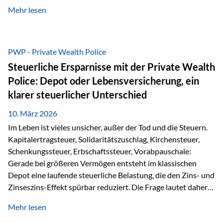
kontinuierliche Weiterbildung von vertrieblich tätigen
Mehr lesen
Personen transparent zu dokumentieren. Seit der
Umsetzung der EU-Versicherungsvertriebsrichtlinie besteht
eine gesetzliche Weiterbildungspflicht von mindestens 15
Stunden pro Jahr für vertrieblich tätige Personen in der
PWP - Private Wealth Police
Versicherungsbranche. Über die Weiterbildungsdatenbank
Steuerliche Ersparnisse mit der Private Wealth
von „gut beraten“ können absolvierte Bildungsmaßnahmen
Police: Depot oder Lebensversicherung, ein
zentral erfasst und dokumentiert werden. „gut beraten“
klarer steuerlicher Unterschied
zertifiziert Als zertifizierter Bildungsanbieter können unsere
Webinare nun für die…
10. März 2026
Im Leben ist vieles unsicher, außer der Tod und die Steuern.
Kapitalertragsteuer, Solidaritätszuschlag, Kirchensteuer,
Schenkungssteuer, Erbschaftssteuer, Vorabpauschale:
Gerade bei größeren Vermögen entsteht im klassischen
Depot eine laufende steuerliche Belastung, die den Zins- und
Zinseszins-Effekt spürbar reduziert. Die Frage lautet daher:
Wie kann Vermögen strukturiert werden, damit Steuern
Mehr lesen
nicht laufend Kapital entziehen – sondern möglichst lange im
System arbeiten? Hier setzt die Private Wealth Police an.