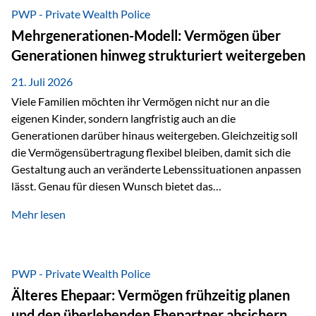
Abwicklung für Vertriebspartner deutlich effizienter
PWP - Private Wealth Police
gestaltet. Anträge werden direkt elektronisch übermittelt,
Mehrgenerationen-Modell: Vermögen über
Medienbrüche reduziert und die weitere Bearbeitung
Generationen hinweg strukturiert weitergeben
beschleunigt. Ab sofort können auch juristische Personen,
wie Kapitalgesellschaften oder Stiftungen, als
21. Juli 2026
Versicherungsnehmer eingesetzt werden. Damit erweitert
Viele Familien möchten ihr Vermögen nicht nur an die
die Vienna-Life die Einsatzmöglichkeiten der Private Wealth
eigenen Kinder, sondern langfristig auch an die
Police insbesondere für…
Generationen darüber hinaus weitergeben. Gleichzeitig soll
die Vermögensübertragung flexibel bleiben, damit sich die
Gestaltung auch an veränderte Lebenssituationen anpassen
lässt. Genau für diesen Wunsch bietet das
Mehrgenerationen-Modell der Private Wealth Police der
Mehr lesen
Vienna-Life eine interessante Lösung. Es ermöglicht,
Vermögen bereits heute generationenübergreifend zu
strukturieren und dennoch flexibel zu bleiben. Die
Ausgangssituation Stellen Sie sich folgende Familie vor: Die
PWP - Private Wealth Police
Großeltern haben über viele Jahre Vermögen aufgebaut. Ihr
Älteres Ehepaar: Vermögen frühzeitig planen
Wunsch ist es, dieses Vermögen nicht nur den eigenen
und den überlebenden Ehepartner absichern