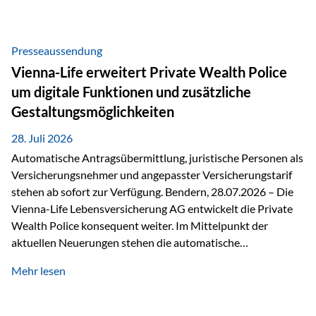
Beratung Digitale Prozesse und künstliche Intelligenz sind
längst Teil des Versicherungsalltags. Sie erleichtern
administrative Aufgaben, beschleunigen Abläufe und
Presseaussendung
schaffen mehr Zeit für das Wesentliche: die persönliche
Vienna-Life erweitert Private Wealth Police
Beratung. Gerade deshalb wird die individuelle Betreuung
um digitale Funktionen und zusätzliche
zum entscheidenden Erfolgsfaktor. Technologie kann
Gestaltungsmöglichkeiten
unterstützen, Vertrauen entsteht jedoch weiterhin im
persönlichen Gespräch. Bei der Vienna-Life reagieren…
28. Juli 2026
Automatische Antragsübermittlung, juristische Personen als
Versicherungsnehmer und angepasster Versicherungstarif
stehen ab sofort zur Verfügung. Bendern, 28.07.2026 – Die
Vienna-Life Lebensversicherung AG entwickelt die Private
Wealth Police konsequent weiter. Im Mittelpunkt der
aktuellen Neuerungen stehen die automatische
Antragsübermittlung, die Möglichkeit, juristische Personen
Mehr lesen
als Versicherungsnehmer einzusetzen, sowie eine
Überarbeitung des zugrundeliegenden Versicherungstarifes.
Durch die automatische Antragsübermittlung wird die