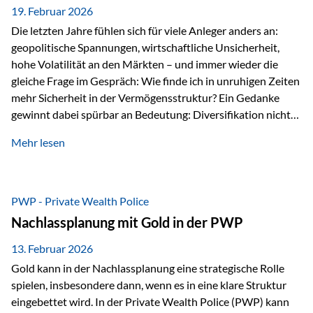
19. Februar 2026
Die letzten Jahre fühlen sich für viele Anleger anders an:
geopolitische Spannungen, wirtschaftliche Unsicherheit,
hohe Volatilität an den Märkten – und immer wieder die
gleiche Frage im Gespräch: Wie finde ich in unruhigen Zeiten
mehr Sicherheit in der Vermögensstruktur? Ein Gedanke
gewinnt dabei spürbar an Bedeutung: Diversifikation nicht
nur über Anlageklassen, sondern auch über Jurisdiktionen.
Mehr lesen
Wer Vermögen ausschließlich in einem Rechtsraum
organisiert, ist auch von dessen Rahmenbedingungen
besonders abhängig. Genau hier kann das Fürstentum
Liechtenstein eine Rolle spielen: außerhalb der EU, ohne
PWP - Private Wealth Police
Euro, mit einem eigenständigen Rechts- und Finanzplatz.
Nachlassplanung mit Gold in der PWP
Und genau an dieser Stelle setzt der 3-Zellenschutz an –…
13. Februar 2026
Gold kann in der Nachlassplanung eine strategische Rolle
spielen, insbesondere dann, wenn es in eine klare Struktur
eingebettet wird. In der Private Wealth Police (PWP) kann