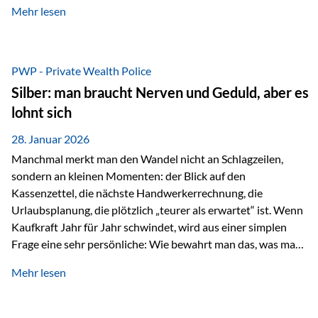
Mehr lesen
starken Anstiegen. Diese verändern jedoch nicht die
langfristige Funktion von Gold als Sachwert und
Diversifikationsinstrument. In einem Umfeld, das weiterhin
von geopolitischen Spannungen, einer stark ausgeweiteten
PWP - Private Wealth Police
Geldmenge sowie strukturellen Verschiebungen an den
Silber: man braucht Nerven und Geduld, aber es
Kapitalmärkten geprägt ist, bleibt Gold ein bewährter Anker.
lohnt sich
Nicht, weil…
28. Januar 2026
Manchmal merkt man den Wandel nicht an Schlagzeilen,
sondern an kleinen Momenten: der Blick auf den
Kassenzettel, die nächste Handwerkerrechnung, die
Urlaubsplanung, die plötzlich „teurer als erwartet“ ist. Wenn
Kaufkraft Jahr für Jahr schwindet, wird aus einer simplen
Frage eine sehr persönliche: Wie bewahrt man das, was man
sich aufgebaut hat? Genau dann wird es Zeit, sich
Mehr lesen
Sachwerten mit einer Investition in Sachwerte zu
beschäftigen; Nicht als Mode, sondern als Prinzip: Vermögen
soll nicht nur wachsen, sondern auch Substanz behalten –