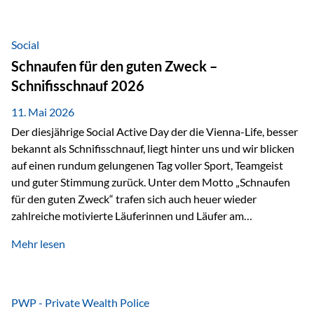
tatsächliche wirtschaftliche Entwicklung von Unternehmen
über viele Jahre hinweg. Als Teil der Produktauswahl
innerhalb der Private Wealth Police der Vienna-Life steht
Social
der Oculus Value Capital Fund für einen langfristig
Schnaufen für den guten Zweck –
orientierten Value-Investing-Ansatz mit Fokus auf
Schnifisschnauf 2026
fundamentale Unternehmensanalyse und nachhaltige
Wertentwicklung. Der Investmentansatz: Value Investing
11. Mai 2026
mit Weitblick Im Zentrum steht ein…
Der diesjährige Social Active Day der die Vienna-Life, besser
bekannt als Schnifisschnauf, liegt hinter uns und wir blicken
auf einen rundum gelungenen Tag voller Sport, Teamgeist
und guter Stimmung zurück. Unter dem Motto „Schnaufen
für den guten Zweck“ trafen sich auch heuer wieder
zahlreiche motivierte Läuferinnen und Läufer am
Dünserberg in Schnifis, um gemeinsam sportliche
Mehr lesen
Höchstleistungen für einen guten Zweck zu erbringen. Mit
grosser Freude dürfen wir verkünden, dass dabei
beeindruckende 14.000 Euro zugunsten des Schulheims
Mäder gesammelt werden konnten. Die anspruchsvolle
PWP - Private Wealth Police