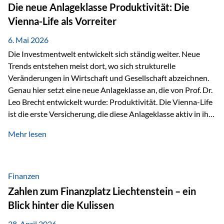
Strecke mit rund 4,8 Kilometern und 680 Höhenmetern
Die neue Anlageklasse Produktivität: Die
stellte die Teilnehmerinnen und Teilnehmer vor eine
Vienna-Life als Vorreiter
sportliche Herausforderung. Doch…
6. Mai 2026
Die Investmentwelt entwickelt sich ständig weiter. Neue
Trends entstehen meist dort, wo sich strukturelle
Veränderungen in Wirtschaft und Gesellschaft abzeichnen.
Genau hier setzt eine neue Anlageklasse an, die von Prof. Dr.
Leo Brecht entwickelt wurde: Produktivität. Die Vienna-Life
ist die erste Versicherung, die diese Anlageklasse aktiv in ihre
Lösung integriert und positioniert sich damit bewusst als
Mehr lesen
Vorreiter. Warum auf das Thema Produktivität setzen? Die
globalen Herausforderungen der Zeit, wie Inflation,
demografischer Wandel oder sinkendes
Wirtschaftswachstum, verändern die Spielregeln für
Finanzen
Investoren. Produktivität adressiert genau diese
Zahlen zum Finanzplatz Liechtenstein – ein
Herausforderungen, da wirtschaftliches Wachstum
Blick hinter die Kulissen
langfristig durch Produktivitätssteigerung entsteht, also
durch die Fähigkeit von Unternehmen, mehr…
28. April 2026