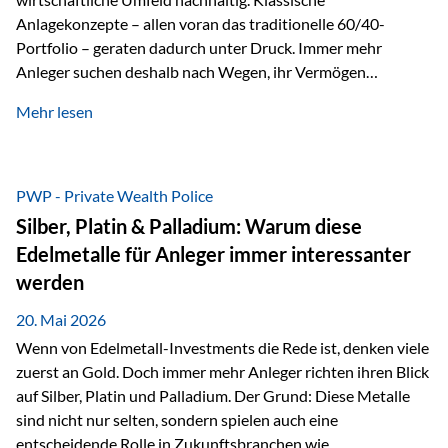
Anlagekonzepte – allen voran das traditionelle 60/40-
Portfolio – geraten dadurch unter Druck. Immer mehr
Anleger suchen deshalb nach Wegen, ihr Vermögen
langfristig gegen Kaufkraftverlust und geopolitische
Mehr lesen
Unsicherheit abzusichern. Genau hier rücken reale und
nicht-inflationierbare Werte wie Gold, Rohstoffe und
digitale Assets wieder in den Fokus. Gold gewinnt seine
monetäre Rolle zurück Gold erlebt derzeit eine
PWP - Private Wealth Police
bemerkenswerte Renaissance als monetärer Wertspeicher.
Silber, Platin & Palladium: Warum diese
Treiber sind Rekordkäufe der Zentralbanken, geopolitische
Edelmetalle für Anleger immer interessanter
Spannungen und ein schleichender Vertrauensverlust in
werden
ungedeckte Papierwährungen. Wie groß dieser
Vertrauensverlust ausfällt, zeigt ein nüchterner
20. Mai 2026
Langfristvergleich: Seit…
Wenn von Edelmetall-Investments die Rede ist, denken viele
zuerst an Gold. Doch immer mehr Anleger richten ihren Blick
auf Silber, Platin und Palladium. Der Grund: Diese Metalle
sind nicht nur selten, sondern spielen auch eine
entscheidende Rolle in Zukunftsbranchen wie