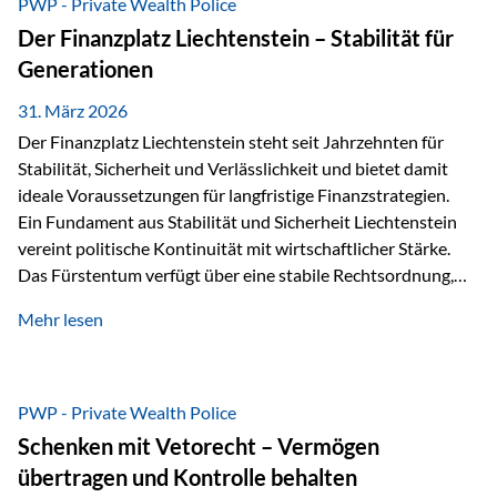
PWP - Private Wealth Police
heißt das:Diese Gelder gehören im Konkursfall nicht zur
Der Finanzplatz Liechtenstein – Stabilität für
allgemeinen Konkursmasse, sondern werden ausschließlich
Generationen
zur Erfüllung…
31. März 2026
Der Finanzplatz Liechtenstein steht seit Jahrzehnten für
Stabilität, Sicherheit und Verlässlichkeit und bietet damit
ideale Voraussetzungen für langfristige Finanzstrategien.
Ein Fundament aus Stabilität und Sicherheit Liechtenstein
vereint politische Kontinuität mit wirtschaftlicher Stärke.
Das Fürstentum verfügt über eine stabile Rechtsordnung,
die auf einer parlamentarischen Demokratie mit
Mehr lesen
monarchischen Elementen basiert. Diese Struktur schafft
nicht nur politische Stabilität, sondern auch eine
außergewöhnlich hohe Planungssicherheit für Investoren
und Unternehmen. Ein wesentliches Merkmal ist die
PWP - Private Wealth Police
Staatsfinanzierung: Liechtenstein weist keine
Schenken mit Vetorecht – Vermögen
Staatsschulden auf, und der Schutz der wirtschaftlichen
übertragen und Kontrolle behalten
Interessen der Bevölkerung ist in der Verfassung verankert.