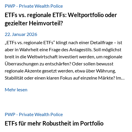
gerade dann, wenn Märkte nervös werden,…
PWP - Private Wealth Police
ETFs vs. regionale ETFs: Weltportfolio oder
gezielter Heimvorteil?
22. Januar 2026
„ETFs vs. regionale ETFs“ klingt nach einer Detailfrage – ist
aber in Wahrheit eine Frage des Anlagestils. Soll möglichst
breit in die Weltwirtschaft investiert werden, um regionale
Überraschungen zu entschärfen? Oder sollen bewusst
regionale Akzente gesetzt werden, etwa über Währung,
Stabilität oder einen klaren Fokus auf einzelne Märkte? Im
Rahmen der fondsgebundenen Lebensversicherung Private
Mehr lesen
Wealth Police der Vienna-Life lassen sich beide Ansätze
kombinieren. Der „Schutz“ im Portfolio entsteht dabei nicht
als Garantie, sondern als Zusammenspiel aus
Risikostreuung, Inflationsrobustheit und Stabilisierung. 1)
PWP - Private Wealth Police
Die Philosophiefrage: breit oder bewusst? Global investieren
ETFs für mehr Robustheit im Portfolio
bedeutet: Das Portfolio bildet die Weltmärkte möglichst