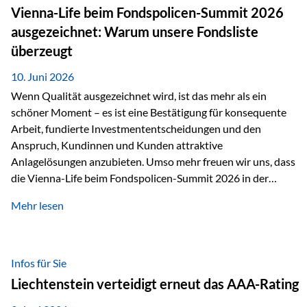
zahlreiche Zukunftstechnologien praktisch unverzichtbar.
Vienna-Life beim Fondspolicen-Summit 2026
Silber findet sich unter anderem in: Solarmodulen
ausgezeichnet: Warum unsere Fondsliste
Elektrofahrzeugen Halbleitern Smartphones und Tablets…
überzeugt
10. Juni 2026
Wenn Qualität ausgezeichnet wird, ist das mehr als ein
schöner Moment – es ist eine Bestätigung für konsequente
Arbeit, fundierte Investmententscheidungen und den
Anspruch, Kundinnen und Kunden attraktive
Anlagelösungen anzubieten. Umso mehr freuen wir uns, dass
die Vienna-Life beim Fondspolicen-Summit 2026 in der
Kategorie ETF/Passiv ausgezeichnet wurde. Grundlage
Mehr lesen
dieser Ehrung ist der renommierte Fondspolicenreport der
SAM – Smart Asset Management Service GmbH, bei dem
mehr als 20 Fondspolicen-Anbieter aus Investmentsicht
analysiert und verglichen wurden. Das Ergebnis: Die ETF-
Infos für Sie
Auswahl der Vienna-Life zählt zu den drei besten Angeboten
Liechtenstein verteidigt erneut das AAA-Rating
am Markt. Für uns ist diese Auszeichnung eine Bestätigung