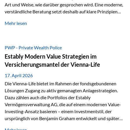
Art und Weise, wie darüber gesprochen wird. Eine moderne,
verständliche Beratung setzt deshalb auf klare Prinzipien
statt auf komplizierte Prognosen. Im Mittelpunkt stehen
Mehr lesen
fünf zentrale Faktoren: eine saubere Struktur, breite
Risikostreuung, Kosteneffizienz, steuerliche Optimierung
und ein wissenschaftlich fundierter Ansatz. Impulse zu
diesem Thema liefern unter anderem die praxisnahen
PWP - Private Wealth Police
Ansätze von Finanzexperte Klaus Rost, der seit vielen Jahren
Estably Modern Value Strategien im
für eine verständliche und…
Versicherungsmantel der Vienna-Life
17. April 2026
Die Vienna-Life bietet im Rahmen der fondsgebundenen
Lösungen Zugang zu aktiv gemanagten Anlagestrategien.
Dazu zählen auch die Portfolios der Estably
Vermögensverwaltung AG, die auf einem modernen Value-
Investing-Ansatz basieren – einem Investmentstil, der
ursprünglich von Benjamin Graham entwickelt und später
durch Investoren wie Warren Buffett weiter geprägt wurde.
Mehr lesen