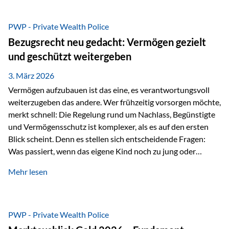
Das Problem: Laufende Besteuerung im Depot Im
Privatdepot fallen an: Abgeltungssteuer Fondsbesteuerung
PWP - Private Wealth Police
(Vorabpauschale, Teilfreistellung) Kein steuerlicher Abzug
Bezugsrecht neu gedacht: Vermögen gezielt
der Vermögensverwaltungs-Gebühren /
und geschützt weitergeben
Depotbankgebühren Jährliches Steuerreporting erforderlich
Zinsen, Dividenden und Kursgewinne werden laufend
3. März 2026
besteuert.
Vermögen aufzubauen ist das eine, es verantwortungsvoll
weiterzugeben das andere. Wer frühzeitig vorsorgen möchte,
merkt schnell: Die Regelung rund um Nachlass, Begünstigte
und Vermögensschutz ist komplexer, als es auf den ersten
Blick scheint. Denn es stellen sich entscheidende Fragen:
Was passiert, wenn das eigene Kind noch zu jung oder
unerfahren ist, um eine größere Summe sinnvoll zu
Mehr lesen
verwalten? Wie kann verhindert werden, dass Ex-Partner,
Gläubiger oder andere Dritte Zugriff auf das Vermögen
erhalten? Und wie lässt sich Vermögen klar und
unbürokratisch übertragen, ohne ausschließlich auf ein
PWP - Private Wealth Police
Testament angewiesen zu sein? Wenn klassische Lösungen