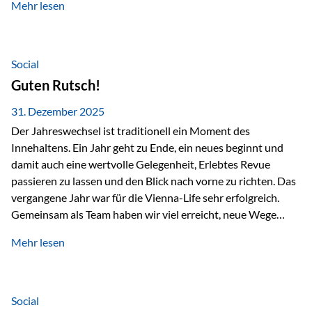
Mehr lesen
Branchentreffen für Finanz- und Versicherungsprofis im
deutschsprachigen Raum. Für uns bietet die Veranstaltung
die ideale Plattform, um aktuelle Themen rund um Vorsorge,
Vermögensstrukturierung und Nachfolgeplanung
Social
gemeinsam zu diskutieren. Persönlich für Sie vor Ort An
Guten Rutsch!
beiden Kongresstagen stehen Ihnen Maximilian
Fichtenbauer, Dirk…
31. Dezember 2025
Der Jahreswechsel ist traditionell ein Moment des
Innehaltens. Ein Jahr geht zu Ende, ein neues beginnt und
damit auch eine wertvolle Gelegenheit, Erlebtes Revue
passieren zu lassen und den Blick nach vorne zu richten. Das
vergangene Jahr war für die Vienna-Life sehr erfolgreich.
Gemeinsam als Team haben wir viel erreicht, neue Wege
beschritten und besondere Momente erlebt.
Mehr lesen
Veranstaltungen wie der Schnifisschnauf, aber auch unsere
Teamevents, vom Minigolf bis zur Weihnachtsfeier, haben
den Zusammenhalt gestärkt und gezeigt, wie wichtig ein
starkes Miteinander ist. Neben diesen gemeinsamen
Social