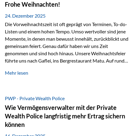
Erlebnissen konnten wir…
Frohe Weihnachten!
24. Dezember 2025
Die Vorweihnachtszeit ist oft geprägt von Terminen, To-do-
Listen und einem hohen Tempo. Umso wertvoller sind jene
Momente, in denen man bewusst innehält, zurückblickt und
gemeinsam feiert. Genau dafür haben wir uns Zeit
genommen und sind hoch hinaus. Unsere Weihnachtsfeier
führte uns nach Gaflei, ins Bergrestaurant Matu. Auf rund
1.500 Metern über dem Rheintal erwartete uns nicht nur ein
Mehr lesen
beeindruckendes Panorama, sondern auch etwas, das im
Alltag oft zu kurz kommt: Ruhe, Klarheit und echter
Weitblick, im wahrsten Sinne des Wortes. Inmitten
verschneiter Landschaft, bei feinem Essen, guter Musik und
PWP - Private Wealth Police
einer entspannten…
Wie Vermögensverwalter mit der Private
Wealth Police langfristig mehr Ertrag sichern
können
16. Dezember 2025