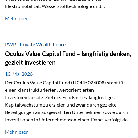
Elektromobilität, Wasserstofftechnologie und
Digitalisierung. Dadurch verbinden sie zwei wichtige
Mehr lesen
Faktoren für Investoren – begrenztes Angebot und
steigende industrielle Nachfrage. Edelmetalle als
Investment mit Zukunftspotenzial Während Gold oft als
klassischer „Sicherheitsanker“ gilt, bieten Silber, Platin und
PWP - Private Wealth Police
Palladium zusätzlich die Chance, von technologischen
Oculus Value Capital Fund – langfristig denken,
Entwicklungen zu profitieren. Die Nachfrage entsteht nicht
gezielt investieren
nur durch Anleger, sondern vor allem durch die Industrie.
Gerade in…
13. Mai 2026
Der Oculus Value Capital Fund (LI0445024008) steht für
einen klar strukturierten, wertorientierten
Investmentansatz. Ziel des Fonds ist es, langfristiges
Kapitalwachstum zu erzielen und zwar durch gezielte
Beteiligungen an ausgewählten Unternehmen sowie durch
Investitionen in Unternehmensanleihen. Dabei verfolgt das
Fondsmanagement eine klare Philosophie: Nicht kurzfristige
Mehr lesen
Marktbewegungen stehen im Fokus, sondern die