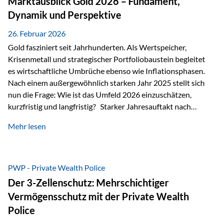
Marktausblick Gold 2026 – Fundament,
nicht ausreichen Traditionelle Nachlassregelungen stoßen
Dynamik und Perspektive
oft…
26. Februar 2026
Gold fasziniert seit Jahrhunderten. Als Wertspeicher,
Krisenmetall und strategischer Portfoliobaustein begleitet
es wirtschaftliche Umbrüche ebenso wie Inflationsphasen.
Nach einem außergewöhnlich starken Jahr 2025 stellt sich
nun die Frage: Wie ist das Umfeld 2026 einzuschätzen,
kurzfristig und langfristig? Starker Jahresauftakt nach
außergewöhnlichem Vorjahr Gold ist mit deutlicher
Mehr lesen
Dynamik in das Jahr 2026 gestartet. Zwischen dem
01.01.2026 und dem 31.01.2026 das Edelmetall: +12,8 % in
USD +11,7 % in EUR Durchschnitt über alle betrachteten
Währungen: +11,5 % Bereits 2025 war ein außergewöhnlich
PWP - Private Wealth Police
starkes Jahr: +64,4 % in USD Durchschnitt über alle
Der 3-Zellenschutz: Mehrschichtiger
Währungen: +56,6 % Langfristig zeigt sich ebenfalls ein
Vermögensschutz mit der Private Wealth
solides…
Police