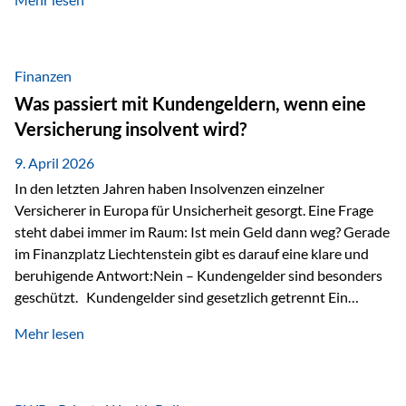
Modernes Value Investing als Grundlage Der
Investmentansatz von Estably basiert auf der
Weiterentwicklung des klassischen Value Investing. Im
Fokus stehen Unternehmen, deren Börsenkurs unter ihrem
Finanzen
inneren Wert liegt. Neben klassischen
Was passiert mit Kundengeldern, wenn eine
Bewertungskennzahlen werden auch qualitative Faktoren
Versicherung insolvent wird?
wie Geschäftsmodell, Wettbewerbsvorteile und
Managementqualität…
9. April 2026
In den letzten Jahren haben Insolvenzen einzelner
Versicherer in Europa für Unsicherheit gesorgt. Eine Frage
steht dabei immer im Raum: Ist mein Geld dann weg? Gerade
im Finanzplatz Liechtenstein gibt es darauf eine klare und
beruhigende Antwort:Nein – Kundengelder sind besonders
geschützt. Kundengelder sind gesetzlich getrennt Ein
zentraler Schutzmechanismus in Liechtenstein ist die
Mehr lesen
sogenannte Sondermasse. Das bedeutet:Die
Vermögenswerte, die zur Deckung der
Versicherungsverpflichtungen dienen, werden rechtlich vom
Vermögen der Versicherungsgesellschaft getrennt. Konkret