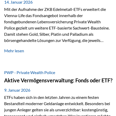
breit ab, ohne die…
14. Januar 2026
Mit der Aufnahme der ZKB Edelmetall-ETFs erweitert die
Vienna-Life das Fondsangebot innerhalb der
fondsgebundenen Lebensversicherung Private Wealth
Police gezielt um weitere ETF-basierte Sachwert-Bausteine.
Damit stehen Gold, Silber, Platin und Palladium als
börsengehandelte Lösungen zur Verfügung, die jeweils
physisch hinterlegte Edelmetalle abbilden. Der Fokus liegt
Mehr lesen
dabei nicht auf einzelnen Marktmeinungen, sondern auf
einer systematischen Portfoliologik: ETFs dienen als
transparente, effiziente Bausteine für Risikostreuung,
Inflationsrobustheit und Stabilisierung – eingebettet in eine
PWP - Private Wealth Police
liechtensteinische Versicherungsstruktur. Die
Aktive Vermögensverwaltung: Fonds oder ETF?
Sicherheitsarchitektur: Liechtenstein als Strukturprinzip Die
Private Wealth Police positioniert sich mit einer dreistufigen
9. Januar 2026
Sicherheitsarchitektur, die auf mehreren Ebenen ansetzt:
ETFs haben sich in den letzten Jahren zu einem festen
Stufe 1: Versicherer-Ebene • Versicherung mit…
Bestandteil moderner Geldanlage entwickelt. Besonders bei
jungen Anleger gelten sie als unverzichtbar: kostengünstig,
transparent und einfach umsetzbar. Wer investieren möchte,