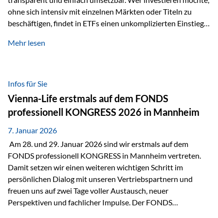
ohne sich intensiv mit einzelnen Märkten oder Titeln zu
beschäftigen, findet in ETFs einen unkomplizierten Einstieg
in den Kapitalmarkt. Aktiv gemanagte Fonds hingegen
Mehr lesen
werden häufig kritisch betrachtet. Sie gelten als teurer,
komplexer und weniger zeitgemäß. Doch greift diese
Einschätzung wirklich zu kurz? Ein differenzierter Blick zeigt:
Beide Ansätze haben ihre Berechtigung und ihre Stärken
Infos für Sie
entfalten sie oft gerade in Kombination. ETFs: Effizient, breit
Vienna-Life erstmals auf dem FONDS
gestreut und klar strukturiert…
professionell KONGRESS 2026 in Mannheim
7. Januar 2026
Am 28. und 29. Januar 2026 sind wir erstmals auf dem
FONDS professionell KONGRESS in Mannheim vertreten.
Damit setzen wir einen weiteren wichtigen Schritt im
persönlichen Dialog mit unseren Vertriebspartnern und
freuen uns auf zwei Tage voller Austausch, neuer
Perspektiven und fachlicher Impulse. Der FONDS
professionell KONGRESS zählt zu den wichtigsten