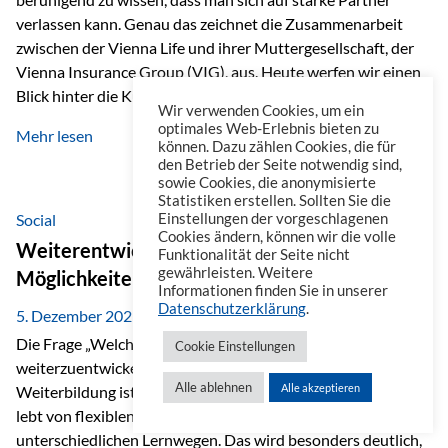
verlassen kann. Genau das zeichnet die Zusammenarbeit
zwischen der Vienna Life und ihrer Muttergesellschaft, der
Vienna Insurance Group (VIG), aus. Heute werfen wir einen
Blick hinter die Kulissen auf eine Unternehmensgruppe mit
Wir verwenden Cookies, um ein
beeindruckender Geschichte, gewachsenem Know-how und
optimales Web-Erlebnis bieten zu
Mehr lesen
einem stabilen Fundament. Ein starkes Netzwerk in ganz
können. Dazu zählen Cookies, die für
den Betrieb der Seite notwendig sind,
Europa Die Vienna Insurance Group ist die führende
sowie Cookies, die anonymisierte
Versicherungsgruppe in Zentral- und Osteuropa. Mit über
Statistiken erstellen. Sollten Sie die
50 Versicherungsgesellschaften in insgesamt 30 Ländern
Social
Einstellungen der vorgeschlagenen
Cookies ändern, können wir die volle
verbindet sie regionale Stärke mit internationaler
Weiterentwicklung im Berufsalltag: Welche
Funktionalität der Seite nicht
Kompetenz.
gewährleisten. Weitere
Möglichkeiten es gibt
Informationen finden Sie in unserer
Datenschutzerklärung
.
5. Dezember 2025
Die Frage „Welche Möglichkeiten gibt es, sich
Cookie Einstellungen
weiterzuentwickeln?“ lässt sich heute vielseitig beantworten.
Alle ablehnen
Alle akzeptieren
Weiterbildung ist längst kein starrer Prozess mehr, sondern
lebt von flexiblen Formaten, individuellen Bedürfnissen und
unterschiedlichen Lernwegen. Das wird besonders deutlich,