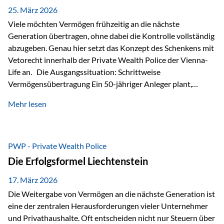
Besonders hervorzuheben ist hierbei Artikel 14 der
25. März 2026
liechtensteinischen Verfassung. Darin…
Viele möchten Vermögen frühzeitig an die nächste
Generation übertragen, ohne dabei die Kontrolle vollständig
abzugeben. Genau hier setzt das Konzept des Schenkens mit
Vetorecht innerhalb der Private Wealth Police der Vienna-
Life an. Die Ausgangssituation: Schrittweise
Vermögensübertragung Ein 50-jähriger Anleger plant,
seinem Kind Vermögen zu übertragen. Dabei soll nicht nur
Mehr lesen
der steuerliche Freibetrag optimal genutzt werden, sondern
auch sichergestellt sein, dass mit dem verschenken Geld
verantwortungsvoll umgegangen wird. Das Ziel:Eine
strukturierte, langfristige Vermögensübertragung, ohne die
PWP - Private Wealth Police
Kontrolle vollständig aus der Hand zu geben. Die Lösung:
Die Erfolgsformel Liechtenstein
Abschmelzung mit Vetorecht Die Umsetzung erfolgt über die
Private Wealth Police…
17. März 2026
Die Weitergabe von Vermögen an die nächste Generation ist
eine der zentralen Herausforderungen vieler Unternehmer
und Privathaushalte. Oft entscheiden nicht nur Steuern über