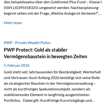
dies beispielsweise über den GoldInvest Plus Fund – Klasse I
(ISIN LI0395418325) umgesetzt werden. Nachlassplanung
beginnt selten mit der Frage „Welche Anlage ist die beste?“.
In der Praxis geht es zuerst um ganz andere Themen:Wer soll
Mehr lesen
was bekommen – wann – und in welcher Struktur?Und vor
allem: Wie lassen sich Streit, Liquiditätsengpässe oder
Notverkäufe vermeiden, wenn ein Todesfall eintritt? Gerade
bei größeren Vermögen ist das entscheidend.
PWP - Private Wealth Police
PWP Protect: Gold als stabiler
Vermögensbaustein in bewegten Zeiten
5. Februar 2026
Gold steht seit Jahrtausenden für Beständigkeit, Werterhalt
und Vertrauen. Auch Anfang 2026 bestätigt sich seine Rolle
als strategischer Baustein in der Vermögensverwaltung –
nicht als kurzfristiges Spekulationsobjekt, sondern als
stabilisierendes Element in langfristig ausgerichteten
Portfolios. Dabei gilt: Kurzfristige Kursrückgänge und
Schwankungen sind jederzeit möglich – insbesondere nach