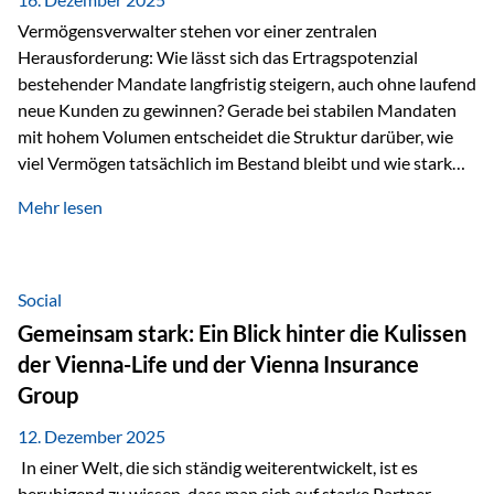
Vermögensverwalter stehen vor einer zentralen
Herausforderung: Wie lässt sich das Ertragspotenzial
bestehender Mandate langfristig steigern, auch ohne laufend
neue Kunden zu gewinnen? Gerade bei stabilen Mandaten
mit hohem Volumen entscheidet die Struktur darüber, wie
viel Vermögen tatsächlich im Bestand bleibt und wie stark
sich das Verwaltungsentgelt über die Jahre entwickelt. Ein
Mehr lesen
Beispiel verdeutlicht diese Wirkung besonders deutlich.
Wird ein Vermögen von 25 Millionen Euro über einen
Zeitraum von 20 Jahren verwaltet, ohne dass neue Kunden
hinzukommen, spielt nicht nur die Rendite eine Rolle. Auch
Social
steuerliche Effekte haben einen erheblichen Einfluss auf…
Gemeinsam stark: Ein Blick hinter die Kulissen
der Vienna-Life und der Vienna Insurance
Group
12. Dezember 2025
In einer Welt, die sich ständig weiterentwickelt, ist es
beruhigend zu wissen, dass man sich auf starke Partner