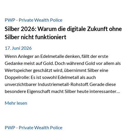
Chancen identifizieren, Risiken bewerten und Portfolios
gezielt steuern. Gerade in einem Umfeld, das von schnellen
Veränderungen geprägt ist, kann diese aktive
PWP - Private Wealth Police
Herangehensweise einen entscheidenden Mehrwert bieten.
Silber 2026: Warum die digitale Zukunft ohne
Was zeichnet aktive Fonds aus? Aktive Fonds verfolgen das
Silber nicht funktioniert
Ziel, nicht nur einen Markt abzubilden, sondern gezielt
Anlageentscheidungen zu treffen. Fondsmanager
17. Juni 2026
analysieren Unternehmen,…
Wenn Anleger an Edelmetalle denken, fällt der erste
Gedanke meist auf Gold. Doch während Gold vor allem als
Wertspeicher geschätzt wird, übernimmt Silber eine
Doppelrolle: Es ist sowohl Edelmetall als auch
unverzichtbarer Industriemetall-Rohstoff. Gerade diese
besondere Eigenschaft macht Silber heute interessanter
denn je. Denn die Welt wird nicht nur digitaler, sondern auch
Mehr lesen
elektrischer – und genau dort spielt Silber eine
entscheidende Rolle. Silber – das Metall der modernen
Wirtschaft Silber verfügt über die höchste elektrische
Leitfähigkeit aller Metalle. Diese Eigenschaft macht es für
PWP - Private Wealth Police