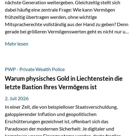
nächste Generation weitergeben. Gleichzeitig stellt sich
dabei häufig eine zentrale Frage: Wie kann Vermögen
frühzeitig übertragen werden, ohne wichtige
Mitspracherechte vollständig aus der Hand zu geben? Denn
gerade bei größeren Vermögenswerten geht es nicht nur um
die Frage der Übertragung. Es geht auch darum,
Mehr lesen
sicherzustellen, dass das Vermögen langfristig erhalten
bleibt und entsprechend der ursprünglichen Planung
verwendet wird. Ein Beispiel aus der Praxis Stellen Sie sich
folgende Situation vor: Ein Vater schenkt seiner Tochter
PWP - Private Wealth Police
einen Teil seines Vermögens. Einige Jahre später möchte die
Warum physisches Gold in Liechtenstein die
Tochter das Geld kurzfristig verwenden, um…
letzte Bastion Ihres Vermögens ist
2. Juli 2026
In einer Zeit, die von beispielloser Staatsverschuldung,
galoppierender Inflation und geopolitischen
Erschütterungen gezeichnet ist, offenbart sich das
Paradoxon der modernen Sicherheit: Je digitaler und
komplexer unsere Finanzsysteme werden, desto fragiler