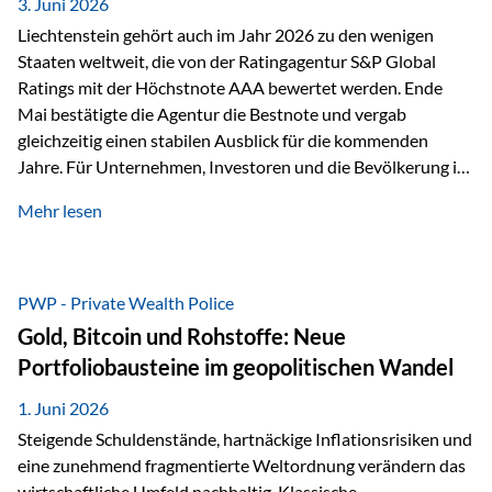
unseres Weges und unseres Anspruchs,…
3. Juni 2026
Liechtenstein gehört auch im Jahr 2026 zu den wenigen
Staaten weltweit, die von der Ratingagentur S&P Global
Ratings mit der Höchstnote AAA bewertet werden. Ende
Mai bestätigte die Agentur die Bestnote und vergab
gleichzeitig einen stabilen Ausblick für die kommenden
Jahre. Für Unternehmen, Investoren und die Bevölkerung ist
diese Einstufung ein wichtiges Signal. Sie unterstreicht die
Mehr lesen
finanzielle Stabilität des Landes sowie das Vertrauen
internationaler Märkte in den Wirtschafts- und
Finanzstandort Liechtenstein. Starker Wirtschaftsstandort
trotz Herausforderungen Die weltwirtschaftlichen
PWP - Private Wealth Police
Rahmenbedingungen bleiben anspruchsvoll. Geopolitische
Gold, Bitcoin und Rohstoffe: Neue
Unsicherheiten, eine verhaltene Investitionstätigkeit und
Portfoliobausteine im geopolitischen Wandel
eine schwächere Nachfrage in wichtigen Exportmärkten
beeinflussen auch die liechtensteinische Wirtschaft.
1. Juni 2026
Dennoch sieht…
Steigende Schuldenstände, hartnäckige Inflationsrisiken und
eine zunehmend fragmentierte Weltordnung verändern das
wirtschaftliche Umfeld nachhaltig. Klassische