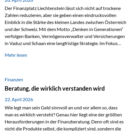
Der Finanzplatz Liechtenstein lässt sich nicht auf trockene
Zahlen reduzieren, aber sie geben einen eindrucksvollen
Einblick in die Stärke des kleinen Landes zwischen Österreich
und der Schweiz. Mit dem Motto „Denken in Generationen“
verfolgen Banken, Vermögensverwalter und Versicherungen
in Vaduz und Schaan eine langfristige Strategie. Im Fokus
stehen dabei vor allem: Qualität Stabilität internationaler
Mehr lesen
Marktzugang Liechtenstein hat sich in den letzten Jahren zu
einem wichtigen Drehpunkt für grenzüberschreitende
Finanzdienstleistungen entwickelt – und die aktuellsten
verfügbaren Kennzahlen (Stand Ende 2024, veröffentlicht
Finanzen
2025/2026)…
Beratung, die wirklich verstanden wird
22. April 2026
Wie legt man sein Geld sinnvoll an und vor allem so, dass
man es wirklich versteht? Genau hier liegt eine der größten
Herausforderungen in der Finanzberatung. Denn oft sind es
nicht die Produkte selbst, die kompliziert sind, sondern die