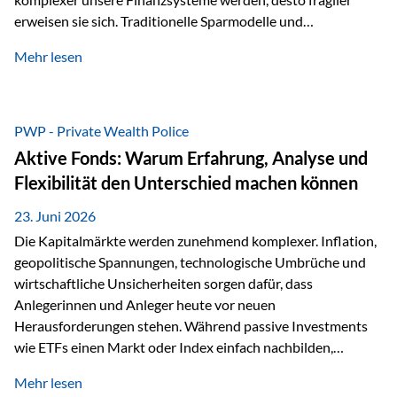
erweisen sie sich. Traditionelle Sparmodelle und
papierbasierte Anlagen, die über Jahrzehnte als
Mehr lesen
unumstößlich galten, versagen angesichts der expansiven
Geldpolitik der Zentralbanken. In diesem Umfeld stellt die
Rückbesinnung auf ein Jahrtausende altes Edelmetall keine
Nostalgie dar, sondern ist die modernste und strategisch
PWP - Private Wealth Police
klügste Antwort auf globale Instabilität. Physische Werte
Aktive Fonds: Warum Erfahrung, Analyse und
und der richtige Rechtsstandort sind heute keine bloße
Flexibilität den Unterschied machen können
Option mehr, sondern eine strategische Notwendigkeit. 1.
Der massive Aufwand hinter einem winzigen…
23. Juni 2026
Die Kapitalmärkte werden zunehmend komplexer. Inflation,
geopolitische Spannungen, technologische Umbrüche und
wirtschaftliche Unsicherheiten sorgen dafür, dass
Anlegerinnen und Anleger heute vor neuen
Herausforderungen stehen. Während passive Investments
wie ETFs einen Markt oder Index einfach nachbilden,
verfolgen aktiv gemanagte Fonds einen anderen Ansatz: Sie
Mehr lesen
setzen auf die Expertise erfahrener Fondsmanager, die