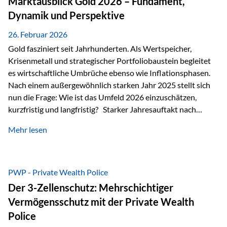
Marktausblick Gold 2026 – Fundament,
nicht ausreichen Traditionelle Nachlassregelungen stoßen
Dynamik und Perspektive
oft…
26. Februar 2026
Gold fasziniert seit Jahrhunderten. Als Wertspeicher,
Krisenmetall und strategischer Portfoliobaustein begleitet
es wirtschaftliche Umbrüche ebenso wie Inflationsphasen.
Nach einem außergewöhnlich starken Jahr 2025 stellt sich
nun die Frage: Wie ist das Umfeld 2026 einzuschätzen,
kurzfristig und langfristig? Starker Jahresauftakt nach
außergewöhnlichem Vorjahr Gold ist mit deutlicher
Mehr lesen
Dynamik in das Jahr 2026 gestartet. Zwischen dem
01.01.2026 und dem 31.01.2026 das Edelmetall: +12,8 % in
USD +11,7 % in EUR Durchschnitt über alle betrachteten
Währungen: +11,5 % Bereits 2025 war ein außergewöhnlich
PWP - Private Wealth Police
starkes Jahr: +64,4 % in USD Durchschnitt über alle
Der 3-Zellenschutz: Mehrschichtiger
Währungen: +56,6 % Langfristig zeigt sich ebenfalls ein
Vermögensschutz mit der Private Wealth
solides…
Police