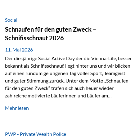
tatsächliche wirtschaftliche Entwicklung von Unternehmen
über viele Jahre hinweg. Als Teil der Produktauswahl
innerhalb der Private Wealth Police der Vienna-Life steht
Social
der Oculus Value Capital Fund für einen langfristig
Schnaufen für den guten Zweck –
orientierten Value-Investing-Ansatz mit Fokus auf
Schnifisschnauf 2026
fundamentale Unternehmensanalyse und nachhaltige
Wertentwicklung. Der Investmentansatz: Value Investing
11. Mai 2026
mit Weitblick Im Zentrum steht ein…
Der diesjährige Social Active Day der die Vienna-Life, besser
bekannt als Schnifisschnauf, liegt hinter uns und wir blicken
auf einen rundum gelungenen Tag voller Sport, Teamgeist
und guter Stimmung zurück. Unter dem Motto „Schnaufen
für den guten Zweck“ trafen sich auch heuer wieder
zahlreiche motivierte Läuferinnen und Läufer am
Dünserberg in Schnifis, um gemeinsam sportliche
Mehr lesen
Höchstleistungen für einen guten Zweck zu erbringen. Mit
grosser Freude dürfen wir verkünden, dass dabei
beeindruckende 14.000 Euro zugunsten des Schulheims
Mäder gesammelt werden konnten. Die anspruchsvolle
PWP - Private Wealth Police