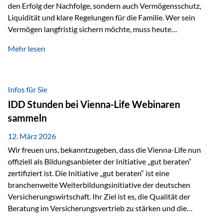
den Erfolg der Nachfolge, sondern auch Vermögensschutz,
Liquidität und klare Regelungen für die Familie. Wer sein
Vermögen langfristig sichern möchte, muss heute
international denken. Und genau hier setzt das Buch
Mehr lesen
„Erfolgsformel Liechtenstein“, herausgegeben und verfasst
von Rolf Klein, an – ein praxisnahes Nachschlagewerk, das
Vermögensnachfolge, Vermögensmanagement und
Vermögensschutz strategisch miteinander verbindet.
Infos für Sie
Warum klassische Nachfolgeplanung oft scheitert Viele
IDD Stunden bei Vienna-Life Webinaren
Vermögen werden erst im Todesfall übertragen. Das kann zu
sammeln
Problemen führen: Hohe Erbschaftsteuern Streitigkeiten
zwischen Erben Liquiditätsprobleme bei Immobilien…
12. März 2026
Wir freuen uns, bekanntzugeben, dass die Vienna-Life nun
offiziell als Bildungsanbieter der Initiative „gut beraten“
zertifiziert ist. Die Initiative „gut beraten“ ist eine
branchenweite Weiterbildungsinitiative der deutschen
Versicherungswirtschaft. Ihr Ziel ist es, die Qualität der
Beratung im Versicherungsvertrieb zu stärken und die