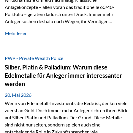
Anlagekonzepte – allen voran das traditionelle 60/40-
Portfolio – geraten dadurch unter Druck. Immer mehr
Anleger suchen deshalb nach Wegen, ihr Vermögen
langfristig gegen Kaufkraftverlust und geopolitische
Mehr lesen
Unsicherheit abzusichern. Genau hier rücken reale und
nicht-inflationierbare Werte wie Gold, Rohstoffe und
digitale Assets wieder in den Fokus. Gold gewinnt seine
monetäre Rolle zurück Gold erlebt derzeit eine
PWP - Private Wealth Police
bemerkenswerte Renaissance als monetärer Wertspeicher.
Silber, Platin & Palladium: Warum diese
Treiber sind Rekordkäufe der Zentralbanken, geopolitische
Edelmetalle für Anleger immer interessanter
Spannungen und ein schleichender Vertrauensverlust in
werden
ungedeckte Papierwährungen. Wie groß dieser
Vertrauensverlust ausfällt, zeigt ein nüchterner
20. Mai 2026
Langfristvergleich: Seit…
Wenn von Edelmetall-Investments die Rede ist, denken viele
zuerst an Gold. Doch immer mehr Anleger richten ihren Blick
auf Silber, Platin und Palladium. Der Grund: Diese Metalle
sind nicht nur selten, sondern spielen auch eine
entscheidende Rolle in Zukunftsbranchen wie