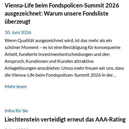
zahlreiche Zukunftstechnologien praktisch unverzichtbar.
Vienna-Life beim Fondspolicen-Summit 2026
Silber findet sich unter anderem in: Solarmodulen
ausgezeichnet: Warum unsere Fondsliste
Elektrofahrzeugen Halbleitern Smartphones und Tablets…
überzeugt
10. Juni 2026
Wenn Qualität ausgezeichnet wird, ist das mehr als ein
schöner Moment – es ist eine Bestätigung für konsequente
Arbeit, fundierte Investmententscheidungen und den
Anspruch, Kundinnen und Kunden attraktive
Anlagelösungen anzubieten. Umso mehr freuen wir uns, dass
die Vienna-Life beim Fondspolicen-Summit 2026 in der
Kategorie ETF/Passiv ausgezeichnet wurde. Grundlage
Mehr lesen
dieser Ehrung ist der renommierte Fondspolicenreport der
SAM – Smart Asset Management Service GmbH, bei dem
mehr als 20 Fondspolicen-Anbieter aus Investmentsicht
analysiert und verglichen wurden. Das Ergebnis: Die ETF-
Infos für Sie
Auswahl der Vienna-Life zählt zu den drei besten Angeboten
Liechtenstein verteidigt erneut das AAA-Rating
am Markt. Für uns ist diese Auszeichnung eine Bestätigung