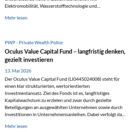
Elektromobilität, Wasserstofftechnologie und
Digitalisierung. Dadurch verbinden sie zwei wichtige
Mehr lesen
Faktoren für Investoren – begrenztes Angebot und
steigende industrielle Nachfrage. Edelmetalle als
Investment mit Zukunftspotenzial Während Gold oft als
klassischer „Sicherheitsanker“ gilt, bieten Silber, Platin und
PWP - Private Wealth Police
Palladium zusätzlich die Chance, von technologischen
Oculus Value Capital Fund – langfristig denken,
Entwicklungen zu profitieren. Die Nachfrage entsteht nicht
gezielt investieren
nur durch Anleger, sondern vor allem durch die Industrie.
Gerade in…
13. Mai 2026
Der Oculus Value Capital Fund (LI0445024008) steht für
einen klar strukturierten, wertorientierten
Investmentansatz. Ziel des Fonds ist es, langfristiges
Kapitalwachstum zu erzielen und zwar durch gezielte
Beteiligungen an ausgewählten Unternehmen sowie durch
Investitionen in Unternehmensanleihen. Dabei verfolgt das
Fondsmanagement eine klare Philosophie: Nicht kurzfristige
Mehr lesen
Marktbewegungen stehen im Fokus, sondern die