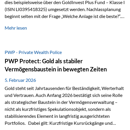
dies beispielsweise über den GoldInvest Plus Fund – Klasse I
(ISIN LI0395418325) umgesetzt werden. Nachlassplanung
beginnt selten mit der Frage „Welche Anlage ist die beste?“.
In der Praxis geht es zuerst um ganz andere Themen:Wer soll
Mehr lesen
was bekommen – wann – und in welcher Struktur?Und vor
allem: Wie lassen sich Streit, Liquiditätsengpässe oder
Notverkäufe vermeiden, wenn ein Todesfall eintritt? Gerade
bei größeren Vermögen ist das entscheidend.
PWP - Private Wealth Police
PWP Protect: Gold als stabiler
Vermögensbaustein in bewegten Zeiten
5. Februar 2026
Gold steht seit Jahrtausenden für Beständigkeit, Werterhalt
und Vertrauen. Auch Anfang 2026 bestätigt sich seine Rolle
als strategischer Baustein in der Vermögensverwaltung –
nicht als kurzfristiges Spekulationsobjekt, sondern als
stabilisierendes Element in langfristig ausgerichteten
Portfolios. Dabei gilt: Kurzfristige Kursrückgänge und
Schwankungen sind jederzeit möglich – insbesondere nach