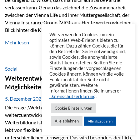
verlassen kann. Genau das zeichnet die Zusammenarbeit
zwischen der Vienna Life und ihrer Muttergesellschaft, der
Vienna Insurance Group (VIG), aus. Heute werfen wir einen
Blick hinter die Kulissen auf eine Unternehmensgruppe mit
Wir verwenden Cookies, um ein
beeindruckender Geschichte, gewachsenem Know-how und
optimales Web-Erlebnis bieten zu
Mehr lesen
einem stabilen Fundament. Ein starkes Netzwerk in ganz
können. Dazu zählen Cookies, die für
den Betrieb der Seite notwendig sind,
Europa Die Vienna Insurance Group ist die führende
sowie Cookies, die anonymisierte
Versicherungsgruppe in Zentral- und Osteuropa. Mit über
Statistiken erstellen. Sollten Sie die
50 Versicherungsgesellschaften in insgesamt 30 Ländern
Social
Einstellungen der vorgeschlagenen
Cookies ändern, können wir die volle
verbindet sie regionale Stärke mit internationaler
Weiterentwicklung im Berufsalltag: Welche
Funktionalität der Seite nicht
Kompetenz.
gewährleisten. Weitere
Möglichkeiten es gibt
Informationen finden Sie in unserer
Datenschutzerklärung
.
5. Dezember 2025
Die Frage „Welche Möglichkeiten gibt es, sich
Cookie Einstellungen
weiterzuentwickeln?“ lässt sich heute vielseitig beantworten.
Alle ablehnen
Alle akzeptieren
Weiterbildung ist längst kein starrer Prozess mehr, sondern
lebt von flexiblen Formaten, individuellen Bedürfnissen und
unterschiedlichen Lernwegen. Das wird besonders deutlich,