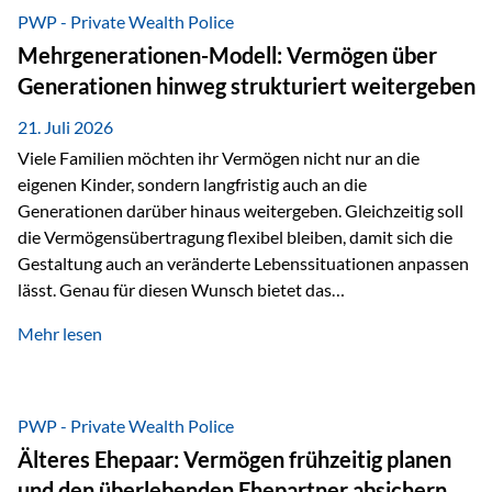
Abwicklung für Vertriebspartner deutlich effizienter
PWP - Private Wealth Police
gestaltet. Anträge werden direkt elektronisch übermittelt,
Mehrgenerationen-Modell: Vermögen über
Medienbrüche reduziert und die weitere Bearbeitung
Generationen hinweg strukturiert weitergeben
beschleunigt. Ab sofort können auch juristische Personen,
wie Kapitalgesellschaften oder Stiftungen, als
21. Juli 2026
Versicherungsnehmer eingesetzt werden. Damit erweitert
Viele Familien möchten ihr Vermögen nicht nur an die
die Vienna-Life die Einsatzmöglichkeiten der Private Wealth
eigenen Kinder, sondern langfristig auch an die
Police insbesondere für…
Generationen darüber hinaus weitergeben. Gleichzeitig soll
die Vermögensübertragung flexibel bleiben, damit sich die
Gestaltung auch an veränderte Lebenssituationen anpassen
lässt. Genau für diesen Wunsch bietet das
Mehrgenerationen-Modell der Private Wealth Police der
Mehr lesen
Vienna-Life eine interessante Lösung. Es ermöglicht,
Vermögen bereits heute generationenübergreifend zu
strukturieren und dennoch flexibel zu bleiben. Die
Ausgangssituation Stellen Sie sich folgende Familie vor: Die
PWP - Private Wealth Police
Großeltern haben über viele Jahre Vermögen aufgebaut. Ihr
Älteres Ehepaar: Vermögen frühzeitig planen
Wunsch ist es, dieses Vermögen nicht nur den eigenen
und den überlebenden Ehepartner absichern