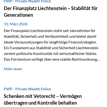
PWP - Private Wealth Police
heißt das:Diese Gelder gehören im Konkursfall nicht zur
Der Finanzplatz Liechtenstein – Stabilität für
allgemeinen Konkursmasse, sondern werden ausschließlich
Generationen
zur Erfüllung…
31. März 2026
Der Finanzplatz Liechtenstein steht seit Jahrzehnten für
Stabilität, Sicherheit und Verlässlichkeit und bietet damit
ideale Voraussetzungen für langfristige Finanzstrategien.
Ein Fundament aus Stabilität und Sicherheit Liechtenstein
vereint politische Kontinuität mit wirtschaftlicher Stärke.
Das Fürstentum verfügt über eine stabile Rechtsordnung,
die auf einer parlamentarischen Demokratie mit
Mehr lesen
monarchischen Elementen basiert. Diese Struktur schafft
nicht nur politische Stabilität, sondern auch eine
außergewöhnlich hohe Planungssicherheit für Investoren
und Unternehmen. Ein wesentliches Merkmal ist die
PWP - Private Wealth Police
Staatsfinanzierung: Liechtenstein weist keine
Schenken mit Vetorecht – Vermögen
Staatsschulden auf, und der Schutz der wirtschaftlichen
übertragen und Kontrolle behalten
Interessen der Bevölkerung ist in der Verfassung verankert.