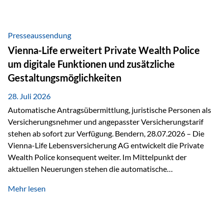
Beratung Digitale Prozesse und künstliche Intelligenz sind
längst Teil des Versicherungsalltags. Sie erleichtern
administrative Aufgaben, beschleunigen Abläufe und
Presseaussendung
schaffen mehr Zeit für das Wesentliche: die persönliche
Vienna-Life erweitert Private Wealth Police
Beratung. Gerade deshalb wird die individuelle Betreuung
um digitale Funktionen und zusätzliche
zum entscheidenden Erfolgsfaktor. Technologie kann
Gestaltungsmöglichkeiten
unterstützen, Vertrauen entsteht jedoch weiterhin im
persönlichen Gespräch. Bei der Vienna-Life reagieren…
28. Juli 2026
Automatische Antragsübermittlung, juristische Personen als
Versicherungsnehmer und angepasster Versicherungstarif
stehen ab sofort zur Verfügung. Bendern, 28.07.2026 – Die
Vienna-Life Lebensversicherung AG entwickelt die Private
Wealth Police konsequent weiter. Im Mittelpunkt der
aktuellen Neuerungen stehen die automatische
Antragsübermittlung, die Möglichkeit, juristische Personen
Mehr lesen
als Versicherungsnehmer einzusetzen, sowie eine
Überarbeitung des zugrundeliegenden Versicherungstarifes.
Durch die automatische Antragsübermittlung wird die