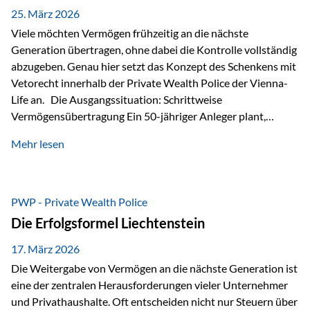
Besonders hervorzuheben ist hierbei Artikel 14 der
25. März 2026
liechtensteinischen Verfassung. Darin…
Viele möchten Vermögen frühzeitig an die nächste
Generation übertragen, ohne dabei die Kontrolle vollständig
abzugeben. Genau hier setzt das Konzept des Schenkens mit
Vetorecht innerhalb der Private Wealth Police der Vienna-
Life an. Die Ausgangssituation: Schrittweise
Vermögensübertragung Ein 50-jähriger Anleger plant,
seinem Kind Vermögen zu übertragen. Dabei soll nicht nur
Mehr lesen
der steuerliche Freibetrag optimal genutzt werden, sondern
auch sichergestellt sein, dass mit dem verschenken Geld
verantwortungsvoll umgegangen wird. Das Ziel:Eine
strukturierte, langfristige Vermögensübertragung, ohne die
PWP - Private Wealth Police
Kontrolle vollständig aus der Hand zu geben. Die Lösung:
Die Erfolgsformel Liechtenstein
Abschmelzung mit Vetorecht Die Umsetzung erfolgt über die
Private Wealth Police…
17. März 2026
Die Weitergabe von Vermögen an die nächste Generation ist
eine der zentralen Herausforderungen vieler Unternehmer
und Privathaushalte. Oft entscheiden nicht nur Steuern über