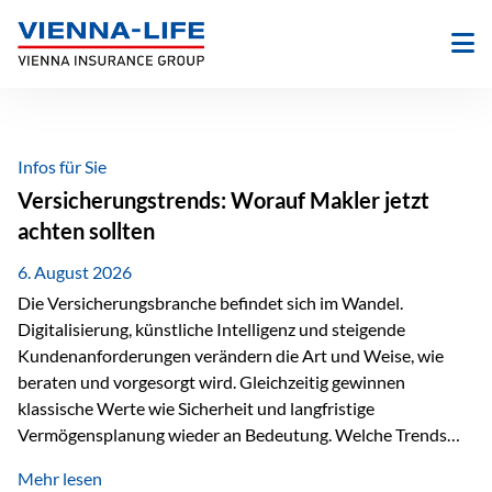
Zum
Inhalt
springen
Infos für Sie
Versicherungstrends: Worauf Makler jetzt
achten sollten
6. August 2026
Die Versicherungsbranche befindet sich im Wandel.
Digitalisierung, künstliche Intelligenz und steigende
Kundenanforderungen verändern die Art und Weise, wie
beraten und vorgesorgt wird. Gleichzeitig gewinnen
klassische Werte wie Sicherheit und langfristige
Vermögensplanung wieder an Bedeutung. Welche Trends
sollten Versicherungsmakler deshalb aktuell besonders im
Mehr lesen
Blick behalten? Digitalisierung und KI verändern die