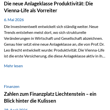
Strecke mit rund 4,8 Kilometern und 680 Höhenmetern
Die neue Anlageklasse Produktivität: Die
stellte die Teilnehmerinnen und Teilnehmer vor eine
Vienna-Life als Vorreiter
sportliche Herausforderung. Doch…
6. Mai 2026
Die Investmentwelt entwickelt sich ständig weiter. Neue
Trends entstehen meist dort, wo sich strukturelle
Veränderungen in Wirtschaft und Gesellschaft abzeichnen.
Genau hier setzt eine neue Anlageklasse an, die von Prof. Dr.
Leo Brecht entwickelt wurde: Produktivität. Die Vienna-Life
ist die erste Versicherung, die diese Anlageklasse aktiv in ihre
Lösung integriert und positioniert sich damit bewusst als
Mehr lesen
Vorreiter. Warum auf das Thema Produktivität setzen? Die
globalen Herausforderungen der Zeit, wie Inflation,
demografischer Wandel oder sinkendes
Wirtschaftswachstum, verändern die Spielregeln für
Finanzen
Investoren. Produktivität adressiert genau diese
Zahlen zum Finanzplatz Liechtenstein – ein
Herausforderungen, da wirtschaftliches Wachstum
Blick hinter die Kulissen
langfristig durch Produktivitätssteigerung entsteht, also
durch die Fähigkeit von Unternehmen, mehr…
28. April 2026