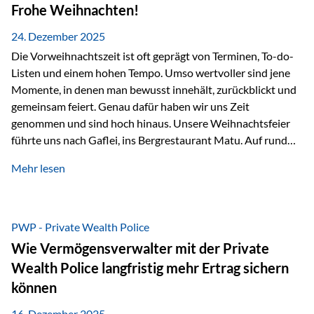
Erlebnissen konnten wir…
Frohe Weihnachten!
24. Dezember 2025
Die Vorweihnachtszeit ist oft geprägt von Terminen, To-do-
Listen und einem hohen Tempo. Umso wertvoller sind jene
Momente, in denen man bewusst innehält, zurückblickt und
gemeinsam feiert. Genau dafür haben wir uns Zeit
genommen und sind hoch hinaus. Unsere Weihnachtsfeier
führte uns nach Gaflei, ins Bergrestaurant Matu. Auf rund
1.500 Metern über dem Rheintal erwartete uns nicht nur ein
Mehr lesen
beeindruckendes Panorama, sondern auch etwas, das im
Alltag oft zu kurz kommt: Ruhe, Klarheit und echter
Weitblick, im wahrsten Sinne des Wortes. Inmitten
verschneiter Landschaft, bei feinem Essen, guter Musik und
PWP - Private Wealth Police
einer entspannten…
Wie Vermögensverwalter mit der Private
Wealth Police langfristig mehr Ertrag sichern
können
16. Dezember 2025