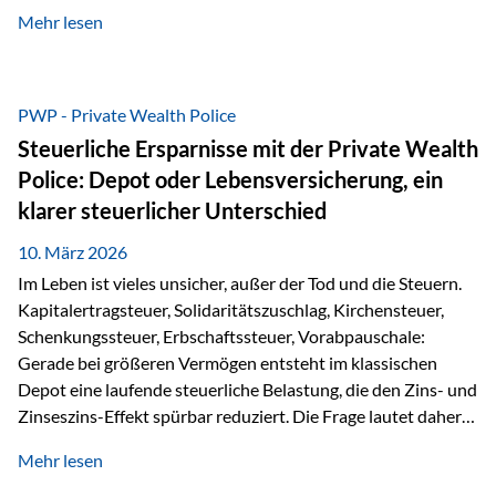
kontinuierliche Weiterbildung von vertrieblich tätigen
Mehr lesen
Personen transparent zu dokumentieren. Seit der
Umsetzung der EU-Versicherungsvertriebsrichtlinie besteht
eine gesetzliche Weiterbildungspflicht von mindestens 15
Stunden pro Jahr für vertrieblich tätige Personen in der
PWP - Private Wealth Police
Versicherungsbranche. Über die Weiterbildungsdatenbank
Steuerliche Ersparnisse mit der Private Wealth
von „gut beraten“ können absolvierte Bildungsmaßnahmen
Police: Depot oder Lebensversicherung, ein
zentral erfasst und dokumentiert werden. „gut beraten“
klarer steuerlicher Unterschied
zertifiziert Als zertifizierter Bildungsanbieter können unsere
Webinare nun für die…
10. März 2026
Im Leben ist vieles unsicher, außer der Tod und die Steuern.
Kapitalertragsteuer, Solidaritätszuschlag, Kirchensteuer,
Schenkungssteuer, Erbschaftssteuer, Vorabpauschale:
Gerade bei größeren Vermögen entsteht im klassischen
Depot eine laufende steuerliche Belastung, die den Zins- und
Zinseszins-Effekt spürbar reduziert. Die Frage lautet daher:
Wie kann Vermögen strukturiert werden, damit Steuern
Mehr lesen
nicht laufend Kapital entziehen – sondern möglichst lange im
System arbeiten? Hier setzt die Private Wealth Police an.