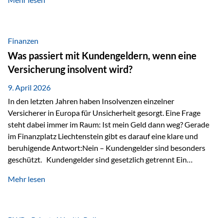
Modernes Value Investing als Grundlage Der
Investmentansatz von Estably basiert auf der
Weiterentwicklung des klassischen Value Investing. Im
Fokus stehen Unternehmen, deren Börsenkurs unter ihrem
Finanzen
inneren Wert liegt. Neben klassischen
Was passiert mit Kundengeldern, wenn eine
Bewertungskennzahlen werden auch qualitative Faktoren
Versicherung insolvent wird?
wie Geschäftsmodell, Wettbewerbsvorteile und
Managementqualität…
9. April 2026
In den letzten Jahren haben Insolvenzen einzelner
Versicherer in Europa für Unsicherheit gesorgt. Eine Frage
steht dabei immer im Raum: Ist mein Geld dann weg? Gerade
im Finanzplatz Liechtenstein gibt es darauf eine klare und
beruhigende Antwort:Nein – Kundengelder sind besonders
geschützt. Kundengelder sind gesetzlich getrennt Ein
zentraler Schutzmechanismus in Liechtenstein ist die
Mehr lesen
sogenannte Sondermasse. Das bedeutet:Die
Vermögenswerte, die zur Deckung der
Versicherungsverpflichtungen dienen, werden rechtlich vom
Vermögen der Versicherungsgesellschaft getrennt. Konkret