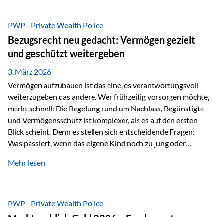
Das Problem: Laufende Besteuerung im Depot Im
Privatdepot fallen an: Abgeltungssteuer Fondsbesteuerung
PWP - Private Wealth Police
(Vorabpauschale, Teilfreistellung) Kein steuerlicher Abzug
Bezugsrecht neu gedacht: Vermögen gezielt
der Vermögensverwaltungs-Gebühren /
und geschützt weitergeben
Depotbankgebühren Jährliches Steuerreporting erforderlich
Zinsen, Dividenden und Kursgewinne werden laufend
3. März 2026
besteuert.
Vermögen aufzubauen ist das eine, es verantwortungsvoll
weiterzugeben das andere. Wer frühzeitig vorsorgen möchte,
merkt schnell: Die Regelung rund um Nachlass, Begünstigte
und Vermögensschutz ist komplexer, als es auf den ersten
Blick scheint. Denn es stellen sich entscheidende Fragen:
Was passiert, wenn das eigene Kind noch zu jung oder
unerfahren ist, um eine größere Summe sinnvoll zu
Mehr lesen
verwalten? Wie kann verhindert werden, dass Ex-Partner,
Gläubiger oder andere Dritte Zugriff auf das Vermögen
erhalten? Und wie lässt sich Vermögen klar und
unbürokratisch übertragen, ohne ausschließlich auf ein
PWP - Private Wealth Police
Testament angewiesen zu sein? Wenn klassische Lösungen