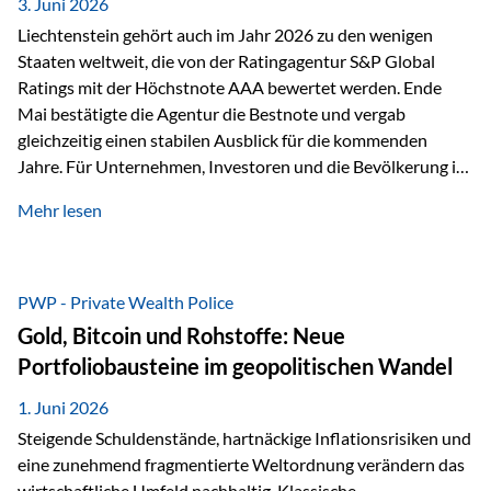
unseres Weges und unseres Anspruchs,…
3. Juni 2026
Liechtenstein gehört auch im Jahr 2026 zu den wenigen
Staaten weltweit, die von der Ratingagentur S&P Global
Ratings mit der Höchstnote AAA bewertet werden. Ende
Mai bestätigte die Agentur die Bestnote und vergab
gleichzeitig einen stabilen Ausblick für die kommenden
Jahre. Für Unternehmen, Investoren und die Bevölkerung ist
diese Einstufung ein wichtiges Signal. Sie unterstreicht die
Mehr lesen
finanzielle Stabilität des Landes sowie das Vertrauen
internationaler Märkte in den Wirtschafts- und
Finanzstandort Liechtenstein. Starker Wirtschaftsstandort
trotz Herausforderungen Die weltwirtschaftlichen
PWP - Private Wealth Police
Rahmenbedingungen bleiben anspruchsvoll. Geopolitische
Gold, Bitcoin und Rohstoffe: Neue
Unsicherheiten, eine verhaltene Investitionstätigkeit und
Portfoliobausteine im geopolitischen Wandel
eine schwächere Nachfrage in wichtigen Exportmärkten
beeinflussen auch die liechtensteinische Wirtschaft.
1. Juni 2026
Dennoch sieht…
Steigende Schuldenstände, hartnäckige Inflationsrisiken und
eine zunehmend fragmentierte Weltordnung verändern das
wirtschaftliche Umfeld nachhaltig. Klassische