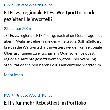
gerade dann, wenn Märkte nervös werden,…
PWP - Private Wealth Police
ETFs vs. regionale ETFs: Weltportfolio oder
gezielter Heimvorteil?
22. Januar 2026
„ETFs vs. regionale ETFs“ klingt nach einer Detailfrage – ist
aber in Wahrheit eine Frage des Anlagestils. Soll möglichst
breit in die Weltwirtschaft investiert werden, um regionale
Überraschungen zu entschärfen? Oder sollen bewusst
regionale Akzente gesetzt werden, etwa über Währung,
Stabilität oder einen klaren Fokus auf einzelne Märkte? Im
Rahmen der fondsgebundenen Lebensversicherung Private
Mehr lesen
Wealth Police der Vienna-Life lassen sich beide Ansätze
kombinieren. Der „Schutz“ im Portfolio entsteht dabei nicht
als Garantie, sondern als Zusammenspiel aus
Risikostreuung, Inflationsrobustheit und Stabilisierung. 1)
PWP - Private Wealth Police
Die Philosophiefrage: breit oder bewusst? Global investieren
ETFs für mehr Robustheit im Portfolio
bedeutet: Das Portfolio bildet die Weltmärkte möglichst