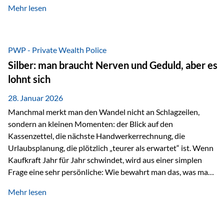
Mehr lesen
starken Anstiegen. Diese verändern jedoch nicht die
langfristige Funktion von Gold als Sachwert und
Diversifikationsinstrument. In einem Umfeld, das weiterhin
von geopolitischen Spannungen, einer stark ausgeweiteten
PWP - Private Wealth Police
Geldmenge sowie strukturellen Verschiebungen an den
Silber: man braucht Nerven und Geduld, aber es
Kapitalmärkten geprägt ist, bleibt Gold ein bewährter Anker.
lohnt sich
Nicht, weil…
28. Januar 2026
Manchmal merkt man den Wandel nicht an Schlagzeilen,
sondern an kleinen Momenten: der Blick auf den
Kassenzettel, die nächste Handwerkerrechnung, die
Urlaubsplanung, die plötzlich „teurer als erwartet“ ist. Wenn
Kaufkraft Jahr für Jahr schwindet, wird aus einer simplen
Frage eine sehr persönliche: Wie bewahrt man das, was man
sich aufgebaut hat? Genau dann wird es Zeit, sich
Mehr lesen
Sachwerten mit einer Investition in Sachwerte zu
beschäftigen; Nicht als Mode, sondern als Prinzip: Vermögen
soll nicht nur wachsen, sondern auch Substanz behalten –