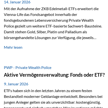
breit ab, ohne die…
14. Januar 2026
Mit der Aufnahme der ZKB Edelmetall-ETFs erweitert die
Vienna-Life das Fondsangebot innerhalb der
fondsgebundenen Lebensversicherung Private Wealth
Police gezielt um weitere ETF-basierte Sachwert-Bausteine.
Damit stehen Gold, Silber, Platin und Palladium als
börsengehandelte Lösungen zur Verfügung, die jeweils
physisch hinterlegte Edelmetalle abbilden. Der Fokus liegt
Mehr lesen
dabei nicht auf einzelnen Marktmeinungen, sondern auf
einer systematischen Portfoliologik: ETFs dienen als
transparente, effiziente Bausteine für Risikostreuung,
Inflationsrobustheit und Stabilisierung – eingebettet in eine
PWP - Private Wealth Police
liechtensteinische Versicherungsstruktur. Die
Aktive Vermögensverwaltung: Fonds oder ETF?
Sicherheitsarchitektur: Liechtenstein als Strukturprinzip Die
Private Wealth Police positioniert sich mit einer dreistufigen
9. Januar 2026
Sicherheitsarchitektur, die auf mehreren Ebenen ansetzt:
ETFs haben sich in den letzten Jahren zu einem festen
Stufe 1: Versicherer-Ebene • Versicherung mit…
Bestandteil moderner Geldanlage entwickelt. Besonders bei
jungen Anleger gelten sie als unverzichtbar: kostengünstig,
transparent und einfach umsetzbar. Wer investieren möchte,