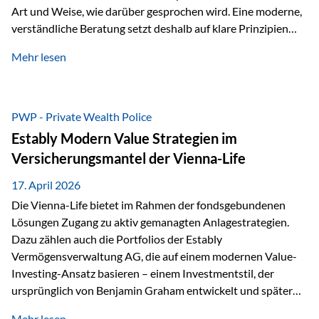
Art und Weise, wie darüber gesprochen wird. Eine moderne,
verständliche Beratung setzt deshalb auf klare Prinzipien
statt auf komplizierte Prognosen. Im Mittelpunkt stehen
Mehr lesen
fünf zentrale Faktoren: eine saubere Struktur, breite
Risikostreuung, Kosteneffizienz, steuerliche Optimierung
und ein wissenschaftlich fundierter Ansatz. Impulse zu
diesem Thema liefern unter anderem die praxisnahen
PWP - Private Wealth Police
Ansätze von Finanzexperte Klaus Rost, der seit vielen Jahren
Estably Modern Value Strategien im
für eine verständliche und…
Versicherungsmantel der Vienna-Life
17. April 2026
Die Vienna-Life bietet im Rahmen der fondsgebundenen
Lösungen Zugang zu aktiv gemanagten Anlagestrategien.
Dazu zählen auch die Portfolios der Estably
Vermögensverwaltung AG, die auf einem modernen Value-
Investing-Ansatz basieren – einem Investmentstil, der
ursprünglich von Benjamin Graham entwickelt und später
durch Investoren wie Warren Buffett weiter geprägt wurde.
Mehr lesen