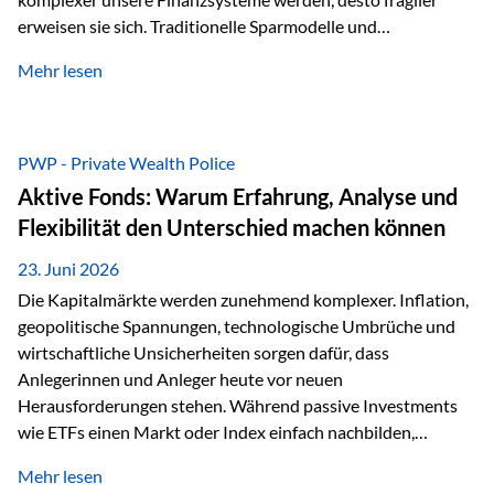
erweisen sie sich. Traditionelle Sparmodelle und
papierbasierte Anlagen, die über Jahrzehnte als
Mehr lesen
unumstößlich galten, versagen angesichts der expansiven
Geldpolitik der Zentralbanken. In diesem Umfeld stellt die
Rückbesinnung auf ein Jahrtausende altes Edelmetall keine
Nostalgie dar, sondern ist die modernste und strategisch
PWP - Private Wealth Police
klügste Antwort auf globale Instabilität. Physische Werte
Aktive Fonds: Warum Erfahrung, Analyse und
und der richtige Rechtsstandort sind heute keine bloße
Flexibilität den Unterschied machen können
Option mehr, sondern eine strategische Notwendigkeit. 1.
Der massive Aufwand hinter einem winzigen…
23. Juni 2026
Die Kapitalmärkte werden zunehmend komplexer. Inflation,
geopolitische Spannungen, technologische Umbrüche und
wirtschaftliche Unsicherheiten sorgen dafür, dass
Anlegerinnen und Anleger heute vor neuen
Herausforderungen stehen. Während passive Investments
wie ETFs einen Markt oder Index einfach nachbilden,
verfolgen aktiv gemanagte Fonds einen anderen Ansatz: Sie
Mehr lesen
setzen auf die Expertise erfahrener Fondsmanager, die