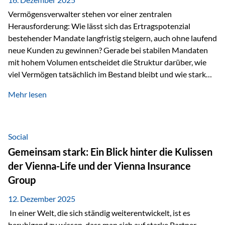
Vermögensverwalter stehen vor einer zentralen
Herausforderung: Wie lässt sich das Ertragspotenzial
bestehender Mandate langfristig steigern, auch ohne laufend
neue Kunden zu gewinnen? Gerade bei stabilen Mandaten
mit hohem Volumen entscheidet die Struktur darüber, wie
viel Vermögen tatsächlich im Bestand bleibt und wie stark
sich das Verwaltungsentgelt über die Jahre entwickelt. Ein
Mehr lesen
Beispiel verdeutlicht diese Wirkung besonders deutlich.
Wird ein Vermögen von 25 Millionen Euro über einen
Zeitraum von 20 Jahren verwaltet, ohne dass neue Kunden
hinzukommen, spielt nicht nur die Rendite eine Rolle. Auch
Social
steuerliche Effekte haben einen erheblichen Einfluss auf…
Gemeinsam stark: Ein Blick hinter die Kulissen
der Vienna-Life und der Vienna Insurance
Group
12. Dezember 2025
In einer Welt, die sich ständig weiterentwickelt, ist es
beruhigend zu wissen, dass man sich auf starke Partner