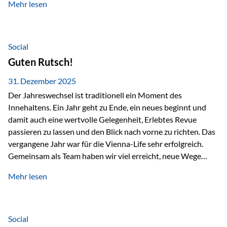
Mehr lesen
Branchentreffen für Finanz- und Versicherungsprofis im
deutschsprachigen Raum. Für uns bietet die Veranstaltung
die ideale Plattform, um aktuelle Themen rund um Vorsorge,
Vermögensstrukturierung und Nachfolgeplanung
Social
gemeinsam zu diskutieren. Persönlich für Sie vor Ort An
Guten Rutsch!
beiden Kongresstagen stehen Ihnen Maximilian
Fichtenbauer, Dirk…
31. Dezember 2025
Der Jahreswechsel ist traditionell ein Moment des
Innehaltens. Ein Jahr geht zu Ende, ein neues beginnt und
damit auch eine wertvolle Gelegenheit, Erlebtes Revue
passieren zu lassen und den Blick nach vorne zu richten. Das
vergangene Jahr war für die Vienna-Life sehr erfolgreich.
Gemeinsam als Team haben wir viel erreicht, neue Wege
beschritten und besondere Momente erlebt.
Mehr lesen
Veranstaltungen wie der Schnifisschnauf, aber auch unsere
Teamevents, vom Minigolf bis zur Weihnachtsfeier, haben
den Zusammenhalt gestärkt und gezeigt, wie wichtig ein
starkes Miteinander ist. Neben diesen gemeinsamen
Social