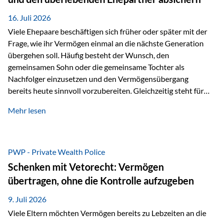
Kindern, sondern langfristig auch den Enkeln zukommen zu…
16. Juli 2026
Viele Ehepaare beschäftigen sich früher oder später mit der
Frage, wie ihr Vermögen einmal an die nächste Generation
übergehen soll. Häufig besteht der Wunsch, den
gemeinsamen Sohn oder die gemeinsame Tochter als
Nachfolger einzusetzen und den Vermögensübergang
bereits heute sinnvoll vorzubereiten. Gleichzeitig steht für
viele Ehepaare ein weiterer Aspekt im Mittelpunkt: Was
Mehr lesen
passiert, wenn einer der beiden verstirbt? Der überlebende
Ehepartner soll auch dann weiterhin finanziell unabhängig
bleiben und uneingeschränkt über das gemeinsame
Vermögen verfügen können. Genau für diese
PWP - Private Wealth Police
Ausgangssituation bietet die Private Wealth Police der
Schenken mit Vetorecht: Vermögen
Vienna-Life eine durchdachte Gestaltungsmöglichkeit. Die
übertragen, ohne die Kontrolle aufzugeben
Ausgangssituation Stellen Sie sich folgendes Beispiel vor:
Ein…
9. Juli 2026
Viele Eltern möchten Vermögen bereits zu Lebzeiten an die