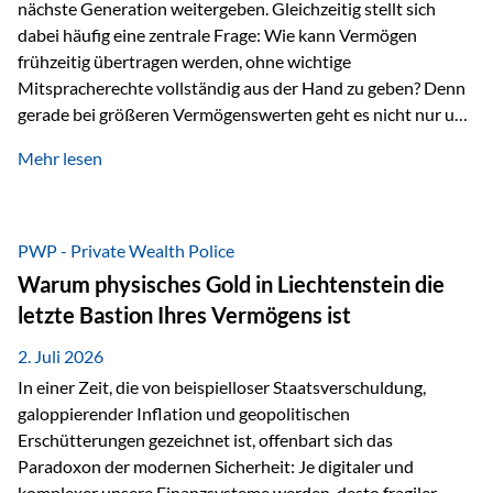
nächste Generation weitergeben. Gleichzeitig stellt sich
dabei häufig eine zentrale Frage: Wie kann Vermögen
frühzeitig übertragen werden, ohne wichtige
Mitspracherechte vollständig aus der Hand zu geben? Denn
gerade bei größeren Vermögenswerten geht es nicht nur um
die Frage der Übertragung. Es geht auch darum,
Mehr lesen
sicherzustellen, dass das Vermögen langfristig erhalten
bleibt und entsprechend der ursprünglichen Planung
verwendet wird. Ein Beispiel aus der Praxis Stellen Sie sich
folgende Situation vor: Ein Vater schenkt seiner Tochter
PWP - Private Wealth Police
einen Teil seines Vermögens. Einige Jahre später möchte die
Warum physisches Gold in Liechtenstein die
Tochter das Geld kurzfristig verwenden, um…
letzte Bastion Ihres Vermögens ist
2. Juli 2026
In einer Zeit, die von beispielloser Staatsverschuldung,
galoppierender Inflation und geopolitischen
Erschütterungen gezeichnet ist, offenbart sich das
Paradoxon der modernen Sicherheit: Je digitaler und
komplexer unsere Finanzsysteme werden, desto fragiler