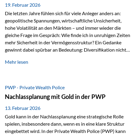
19. Februar 2026
Die letzten Jahre fühlen sich für viele Anleger anders an:
geopolitische Spannungen, wirtschaftliche Unsicherheit,
hohe Volatilität an den Märkten – und immer wieder die
gleiche Frage im Gespräch: Wie finde ich in unruhigen Zeiten
mehr Sicherheit in der Vermögensstruktur? Ein Gedanke
gewinnt dabei spürbar an Bedeutung: Diversifikation nicht
nur über Anlageklassen, sondern auch über Jurisdiktionen.
Mehr lesen
Wer Vermögen ausschließlich in einem Rechtsraum
organisiert, ist auch von dessen Rahmenbedingungen
besonders abhängig. Genau hier kann das Fürstentum
Liechtenstein eine Rolle spielen: außerhalb der EU, ohne
PWP - Private Wealth Police
Euro, mit einem eigenständigen Rechts- und Finanzplatz.
Nachlassplanung mit Gold in der PWP
Und genau an dieser Stelle setzt der 3-Zellenschutz an –…
13. Februar 2026
Gold kann in der Nachlassplanung eine strategische Rolle
spielen, insbesondere dann, wenn es in eine klare Struktur
eingebettet wird. In der Private Wealth Police (PWP) kann