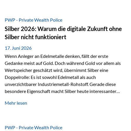
Chancen identifizieren, Risiken bewerten und Portfolios
gezielt steuern. Gerade in einem Umfeld, das von schnellen
Veränderungen geprägt ist, kann diese aktive
PWP - Private Wealth Police
Herangehensweise einen entscheidenden Mehrwert bieten.
Silber 2026: Warum die digitale Zukunft ohne
Was zeichnet aktive Fonds aus? Aktive Fonds verfolgen das
Silber nicht funktioniert
Ziel, nicht nur einen Markt abzubilden, sondern gezielt
Anlageentscheidungen zu treffen. Fondsmanager
17. Juni 2026
analysieren Unternehmen,…
Wenn Anleger an Edelmetalle denken, fällt der erste
Gedanke meist auf Gold. Doch während Gold vor allem als
Wertspeicher geschätzt wird, übernimmt Silber eine
Doppelrolle: Es ist sowohl Edelmetall als auch
unverzichtbarer Industriemetall-Rohstoff. Gerade diese
besondere Eigenschaft macht Silber heute interessanter
denn je. Denn die Welt wird nicht nur digitaler, sondern auch
Mehr lesen
elektrischer – und genau dort spielt Silber eine
entscheidende Rolle. Silber – das Metall der modernen
Wirtschaft Silber verfügt über die höchste elektrische
Leitfähigkeit aller Metalle. Diese Eigenschaft macht es für
PWP - Private Wealth Police