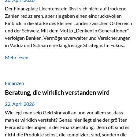
Der Finanzplatz Liechtenstein lässt sich nicht auf trockene
Zahlen reduzieren, aber sie geben einen eindrucksvollen
Einblick in die Stärke des kleinen Landes zwischen Österreich
und der Schweiz. Mit dem Motto „Denken in Generationen“
verfolgen Banken, Vermögensverwalter und Versicherungen
in Vaduz und Schaan eine langfristige Strategie. Im Fokus
stehen dabei vor allem: Qualität Stabilität internationaler
Mehr lesen
Marktzugang Liechtenstein hat sich in den letzten Jahren zu
einem wichtigen Drehpunkt für grenzüberschreitende
Finanzdienstleistungen entwickelt – und die aktuellsten
verfügbaren Kennzahlen (Stand Ende 2024, veröffentlicht
Finanzen
2025/2026)…
Beratung, die wirklich verstanden wird
22. April 2026
Wie legt man sein Geld sinnvoll an und vor allem so, dass
man es wirklich versteht? Genau hier liegt eine der größten
Herausforderungen in der Finanzberatung. Denn oft sind es
nicht die Produkte selbst, die kompliziert sind, sondern die