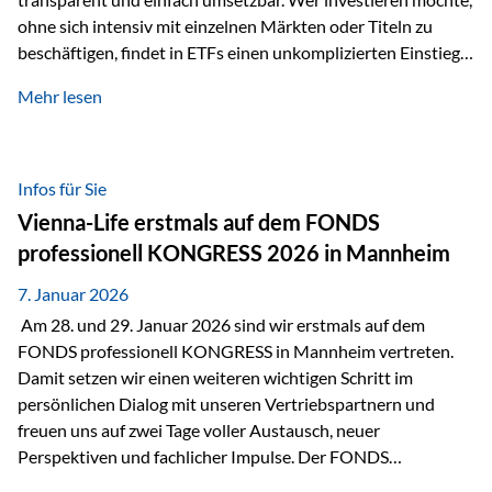
ohne sich intensiv mit einzelnen Märkten oder Titeln zu
beschäftigen, findet in ETFs einen unkomplizierten Einstieg
in den Kapitalmarkt. Aktiv gemanagte Fonds hingegen
Mehr lesen
werden häufig kritisch betrachtet. Sie gelten als teurer,
komplexer und weniger zeitgemäß. Doch greift diese
Einschätzung wirklich zu kurz? Ein differenzierter Blick zeigt:
Beide Ansätze haben ihre Berechtigung und ihre Stärken
Infos für Sie
entfalten sie oft gerade in Kombination. ETFs: Effizient, breit
Vienna-Life erstmals auf dem FONDS
gestreut und klar strukturiert…
professionell KONGRESS 2026 in Mannheim
7. Januar 2026
Am 28. und 29. Januar 2026 sind wir erstmals auf dem
FONDS professionell KONGRESS in Mannheim vertreten.
Damit setzen wir einen weiteren wichtigen Schritt im
persönlichen Dialog mit unseren Vertriebspartnern und
freuen uns auf zwei Tage voller Austausch, neuer
Perspektiven und fachlicher Impulse. Der FONDS
professionell KONGRESS zählt zu den wichtigsten