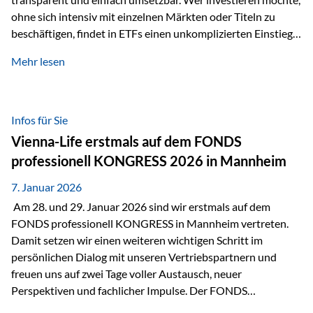
ohne sich intensiv mit einzelnen Märkten oder Titeln zu
beschäftigen, findet in ETFs einen unkomplizierten Einstieg
in den Kapitalmarkt. Aktiv gemanagte Fonds hingegen
Mehr lesen
werden häufig kritisch betrachtet. Sie gelten als teurer,
komplexer und weniger zeitgemäß. Doch greift diese
Einschätzung wirklich zu kurz? Ein differenzierter Blick zeigt:
Beide Ansätze haben ihre Berechtigung und ihre Stärken
Infos für Sie
entfalten sie oft gerade in Kombination. ETFs: Effizient, breit
Vienna-Life erstmals auf dem FONDS
gestreut und klar strukturiert…
professionell KONGRESS 2026 in Mannheim
7. Januar 2026
Am 28. und 29. Januar 2026 sind wir erstmals auf dem
FONDS professionell KONGRESS in Mannheim vertreten.
Damit setzen wir einen weiteren wichtigen Schritt im
persönlichen Dialog mit unseren Vertriebspartnern und
freuen uns auf zwei Tage voller Austausch, neuer
Perspektiven und fachlicher Impulse. Der FONDS
professionell KONGRESS zählt zu den wichtigsten