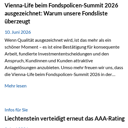
zahlreiche Zukunftstechnologien praktisch unverzichtbar.
Vienna-Life beim Fondspolicen-Summit 2026
Silber findet sich unter anderem in: Solarmodulen
ausgezeichnet: Warum unsere Fondsliste
Elektrofahrzeugen Halbleitern Smartphones und Tablets…
überzeugt
10. Juni 2026
Wenn Qualität ausgezeichnet wird, ist das mehr als ein
schöner Moment – es ist eine Bestätigung für konsequente
Arbeit, fundierte Investmententscheidungen und den
Anspruch, Kundinnen und Kunden attraktive
Anlagelösungen anzubieten. Umso mehr freuen wir uns, dass
die Vienna-Life beim Fondspolicen-Summit 2026 in der
Kategorie ETF/Passiv ausgezeichnet wurde. Grundlage
Mehr lesen
dieser Ehrung ist der renommierte Fondspolicenreport der
SAM – Smart Asset Management Service GmbH, bei dem
mehr als 20 Fondspolicen-Anbieter aus Investmentsicht
analysiert und verglichen wurden. Das Ergebnis: Die ETF-
Infos für Sie
Auswahl der Vienna-Life zählt zu den drei besten Angeboten
Liechtenstein verteidigt erneut das AAA-Rating
am Markt. Für uns ist diese Auszeichnung eine Bestätigung