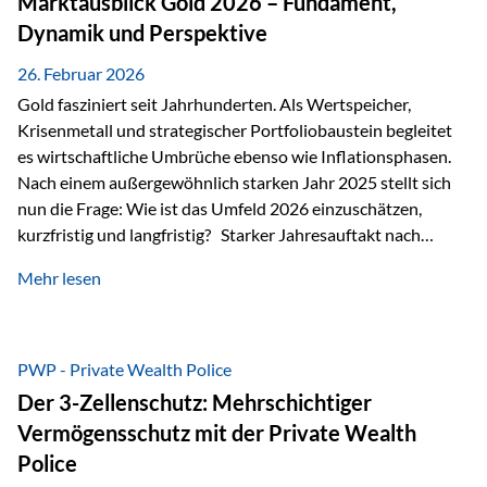
Marktausblick Gold 2026 – Fundament,
nicht ausreichen Traditionelle Nachlassregelungen stoßen
Dynamik und Perspektive
oft…
26. Februar 2026
Gold fasziniert seit Jahrhunderten. Als Wertspeicher,
Krisenmetall und strategischer Portfoliobaustein begleitet
es wirtschaftliche Umbrüche ebenso wie Inflationsphasen.
Nach einem außergewöhnlich starken Jahr 2025 stellt sich
nun die Frage: Wie ist das Umfeld 2026 einzuschätzen,
kurzfristig und langfristig? Starker Jahresauftakt nach
außergewöhnlichem Vorjahr Gold ist mit deutlicher
Mehr lesen
Dynamik in das Jahr 2026 gestartet. Zwischen dem
01.01.2026 und dem 31.01.2026 das Edelmetall: +12,8 % in
USD +11,7 % in EUR Durchschnitt über alle betrachteten
Währungen: +11,5 % Bereits 2025 war ein außergewöhnlich
PWP - Private Wealth Police
starkes Jahr: +64,4 % in USD Durchschnitt über alle
Der 3-Zellenschutz: Mehrschichtiger
Währungen: +56,6 % Langfristig zeigt sich ebenfalls ein
Vermögensschutz mit der Private Wealth
solides…
Police