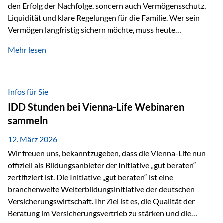
den Erfolg der Nachfolge, sondern auch Vermögensschutz,
Liquidität und klare Regelungen für die Familie. Wer sein
Vermögen langfristig sichern möchte, muss heute
international denken. Und genau hier setzt das Buch
Mehr lesen
„Erfolgsformel Liechtenstein“, herausgegeben und verfasst
von Rolf Klein, an – ein praxisnahes Nachschlagewerk, das
Vermögensnachfolge, Vermögensmanagement und
Vermögensschutz strategisch miteinander verbindet.
Infos für Sie
Warum klassische Nachfolgeplanung oft scheitert Viele
IDD Stunden bei Vienna-Life Webinaren
Vermögen werden erst im Todesfall übertragen. Das kann zu
sammeln
Problemen führen: Hohe Erbschaftsteuern Streitigkeiten
zwischen Erben Liquiditätsprobleme bei Immobilien…
12. März 2026
Wir freuen uns, bekanntzugeben, dass die Vienna-Life nun
offiziell als Bildungsanbieter der Initiative „gut beraten“
zertifiziert ist. Die Initiative „gut beraten“ ist eine
branchenweite Weiterbildungsinitiative der deutschen
Versicherungswirtschaft. Ihr Ziel ist es, die Qualität der
Beratung im Versicherungsvertrieb zu stärken und die