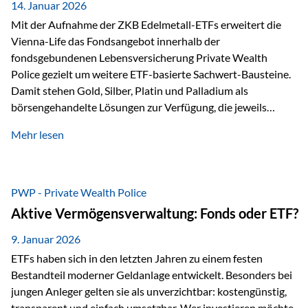
breit ab, ohne die…
14. Januar 2026
Mit der Aufnahme der ZKB Edelmetall-ETFs erweitert die
Vienna-Life das Fondsangebot innerhalb der
fondsgebundenen Lebensversicherung Private Wealth
Police gezielt um weitere ETF-basierte Sachwert-Bausteine.
Damit stehen Gold, Silber, Platin und Palladium als
börsengehandelte Lösungen zur Verfügung, die jeweils
physisch hinterlegte Edelmetalle abbilden. Der Fokus liegt
Mehr lesen
dabei nicht auf einzelnen Marktmeinungen, sondern auf
einer systematischen Portfoliologik: ETFs dienen als
transparente, effiziente Bausteine für Risikostreuung,
Inflationsrobustheit und Stabilisierung – eingebettet in eine
PWP - Private Wealth Police
liechtensteinische Versicherungsstruktur. Die
Aktive Vermögensverwaltung: Fonds oder ETF?
Sicherheitsarchitektur: Liechtenstein als Strukturprinzip Die
Private Wealth Police positioniert sich mit einer dreistufigen
9. Januar 2026
Sicherheitsarchitektur, die auf mehreren Ebenen ansetzt:
ETFs haben sich in den letzten Jahren zu einem festen
Stufe 1: Versicherer-Ebene • Versicherung mit…
Bestandteil moderner Geldanlage entwickelt. Besonders bei
jungen Anleger gelten sie als unverzichtbar: kostengünstig,
transparent und einfach umsetzbar. Wer investieren möchte,