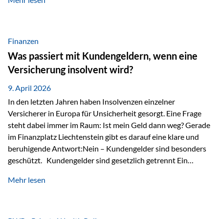
Modernes Value Investing als Grundlage Der
Investmentansatz von Estably basiert auf der
Weiterentwicklung des klassischen Value Investing. Im
Fokus stehen Unternehmen, deren Börsenkurs unter ihrem
Finanzen
inneren Wert liegt. Neben klassischen
Was passiert mit Kundengeldern, wenn eine
Bewertungskennzahlen werden auch qualitative Faktoren
Versicherung insolvent wird?
wie Geschäftsmodell, Wettbewerbsvorteile und
Managementqualität…
9. April 2026
In den letzten Jahren haben Insolvenzen einzelner
Versicherer in Europa für Unsicherheit gesorgt. Eine Frage
steht dabei immer im Raum: Ist mein Geld dann weg? Gerade
im Finanzplatz Liechtenstein gibt es darauf eine klare und
beruhigende Antwort:Nein – Kundengelder sind besonders
geschützt. Kundengelder sind gesetzlich getrennt Ein
zentraler Schutzmechanismus in Liechtenstein ist die
Mehr lesen
sogenannte Sondermasse. Das bedeutet:Die
Vermögenswerte, die zur Deckung der
Versicherungsverpflichtungen dienen, werden rechtlich vom
Vermögen der Versicherungsgesellschaft getrennt. Konkret