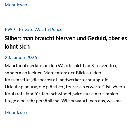
Mehr lesen
starken Anstiegen. Diese verändern jedoch nicht die
langfristige Funktion von Gold als Sachwert und
Diversifikationsinstrument. In einem Umfeld, das weiterhin
von geopolitischen Spannungen, einer stark ausgeweiteten
PWP - Private Wealth Police
Geldmenge sowie strukturellen Verschiebungen an den
Silber: man braucht Nerven und Geduld, aber es
Kapitalmärkten geprägt ist, bleibt Gold ein bewährter Anker.
lohnt sich
Nicht, weil…
28. Januar 2026
Manchmal merkt man den Wandel nicht an Schlagzeilen,
sondern an kleinen Momenten: der Blick auf den
Kassenzettel, die nächste Handwerkerrechnung, die
Urlaubsplanung, die plötzlich „teurer als erwartet“ ist. Wenn
Kaufkraft Jahr für Jahr schwindet, wird aus einer simplen
Frage eine sehr persönliche: Wie bewahrt man das, was man
sich aufgebaut hat? Genau dann wird es Zeit, sich
Mehr lesen
Sachwerten mit einer Investition in Sachwerte zu
beschäftigen; Nicht als Mode, sondern als Prinzip: Vermögen
soll nicht nur wachsen, sondern auch Substanz behalten –