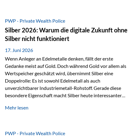
Chancen identifizieren, Risiken bewerten und Portfolios
gezielt steuern. Gerade in einem Umfeld, das von schnellen
Veränderungen geprägt ist, kann diese aktive
PWP - Private Wealth Police
Herangehensweise einen entscheidenden Mehrwert bieten.
Silber 2026: Warum die digitale Zukunft ohne
Was zeichnet aktive Fonds aus? Aktive Fonds verfolgen das
Silber nicht funktioniert
Ziel, nicht nur einen Markt abzubilden, sondern gezielt
Anlageentscheidungen zu treffen. Fondsmanager
17. Juni 2026
analysieren Unternehmen,…
Wenn Anleger an Edelmetalle denken, fällt der erste
Gedanke meist auf Gold. Doch während Gold vor allem als
Wertspeicher geschätzt wird, übernimmt Silber eine
Doppelrolle: Es ist sowohl Edelmetall als auch
unverzichtbarer Industriemetall-Rohstoff. Gerade diese
besondere Eigenschaft macht Silber heute interessanter
denn je. Denn die Welt wird nicht nur digitaler, sondern auch
Mehr lesen
elektrischer – und genau dort spielt Silber eine
entscheidende Rolle. Silber – das Metall der modernen
Wirtschaft Silber verfügt über die höchste elektrische
Leitfähigkeit aller Metalle. Diese Eigenschaft macht es für
PWP - Private Wealth Police