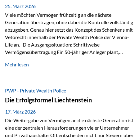
Besonders hervorzuheben ist hierbei Artikel 14 der
25. März 2026
liechtensteinischen Verfassung. Darin…
Viele möchten Vermögen frühzeitig an die nächste
Generation übertragen, ohne dabei die Kontrolle vollständig
abzugeben. Genau hier setzt das Konzept des Schenkens mit
Vetorecht innerhalb der Private Wealth Police der Vienna-
Life an. Die Ausgangssituation: Schrittweise
Vermögensübertragung Ein 50-jähriger Anleger plant,
seinem Kind Vermögen zu übertragen. Dabei soll nicht nur
Mehr lesen
der steuerliche Freibetrag optimal genutzt werden, sondern
auch sichergestellt sein, dass mit dem verschenken Geld
verantwortungsvoll umgegangen wird. Das Ziel:Eine
strukturierte, langfristige Vermögensübertragung, ohne die
PWP - Private Wealth Police
Kontrolle vollständig aus der Hand zu geben. Die Lösung:
Die Erfolgsformel Liechtenstein
Abschmelzung mit Vetorecht Die Umsetzung erfolgt über die
Private Wealth Police…
17. März 2026
Die Weitergabe von Vermögen an die nächste Generation ist
eine der zentralen Herausforderungen vieler Unternehmer
und Privathaushalte. Oft entscheiden nicht nur Steuern über