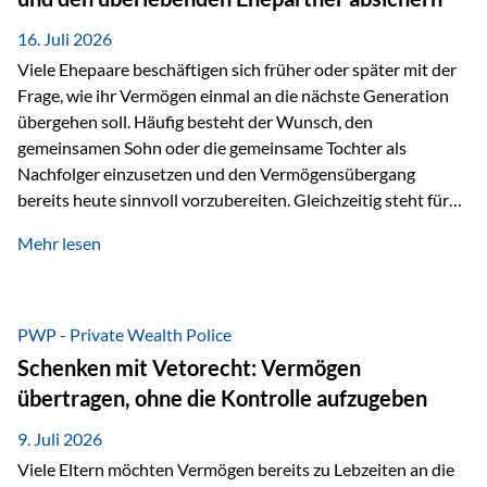
Kindern, sondern langfristig auch den Enkeln zukommen zu…
16. Juli 2026
Viele Ehepaare beschäftigen sich früher oder später mit der
Frage, wie ihr Vermögen einmal an die nächste Generation
übergehen soll. Häufig besteht der Wunsch, den
gemeinsamen Sohn oder die gemeinsame Tochter als
Nachfolger einzusetzen und den Vermögensübergang
bereits heute sinnvoll vorzubereiten. Gleichzeitig steht für
viele Ehepaare ein weiterer Aspekt im Mittelpunkt: Was
Mehr lesen
passiert, wenn einer der beiden verstirbt? Der überlebende
Ehepartner soll auch dann weiterhin finanziell unabhängig
bleiben und uneingeschränkt über das gemeinsame
Vermögen verfügen können. Genau für diese
PWP - Private Wealth Police
Ausgangssituation bietet die Private Wealth Police der
Schenken mit Vetorecht: Vermögen
Vienna-Life eine durchdachte Gestaltungsmöglichkeit. Die
übertragen, ohne die Kontrolle aufzugeben
Ausgangssituation Stellen Sie sich folgendes Beispiel vor:
Ein…
9. Juli 2026
Viele Eltern möchten Vermögen bereits zu Lebzeiten an die