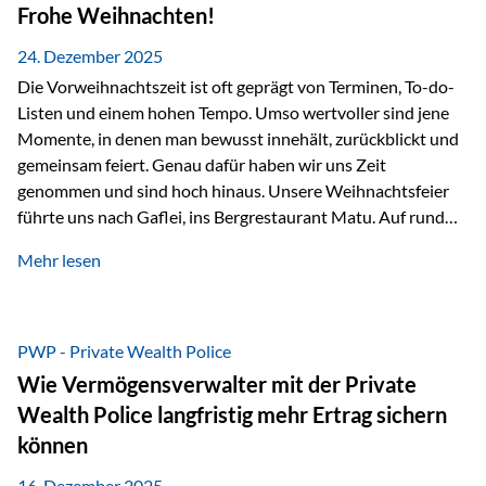
Erlebnissen konnten wir…
Frohe Weihnachten!
24. Dezember 2025
Die Vorweihnachtszeit ist oft geprägt von Terminen, To-do-
Listen und einem hohen Tempo. Umso wertvoller sind jene
Momente, in denen man bewusst innehält, zurückblickt und
gemeinsam feiert. Genau dafür haben wir uns Zeit
genommen und sind hoch hinaus. Unsere Weihnachtsfeier
führte uns nach Gaflei, ins Bergrestaurant Matu. Auf rund
1.500 Metern über dem Rheintal erwartete uns nicht nur ein
Mehr lesen
beeindruckendes Panorama, sondern auch etwas, das im
Alltag oft zu kurz kommt: Ruhe, Klarheit und echter
Weitblick, im wahrsten Sinne des Wortes. Inmitten
verschneiter Landschaft, bei feinem Essen, guter Musik und
PWP - Private Wealth Police
einer entspannten…
Wie Vermögensverwalter mit der Private
Wealth Police langfristig mehr Ertrag sichern
können
16. Dezember 2025