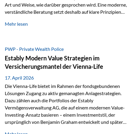
Art und Weise, wie darüber gesprochen wird. Eine moderne,
verständliche Beratung setzt deshalb auf klare Prinzipien
statt auf komplizierte Prognosen. Im Mittelpunkt stehen
Mehr lesen
fünf zentrale Faktoren: eine saubere Struktur, breite
Risikostreuung, Kosteneffizienz, steuerliche Optimierung
und ein wissenschaftlich fundierter Ansatz. Impulse zu
diesem Thema liefern unter anderem die praxisnahen
PWP - Private Wealth Police
Ansätze von Finanzexperte Klaus Rost, der seit vielen Jahren
Estably Modern Value Strategien im
für eine verständliche und…
Versicherungsmantel der Vienna-Life
17. April 2026
Die Vienna-Life bietet im Rahmen der fondsgebundenen
Lösungen Zugang zu aktiv gemanagten Anlagestrategien.
Dazu zählen auch die Portfolios der Estably
Vermögensverwaltung AG, die auf einem modernen Value-
Investing-Ansatz basieren – einem Investmentstil, der
ursprünglich von Benjamin Graham entwickelt und später
durch Investoren wie Warren Buffett weiter geprägt wurde.
Mehr lesen