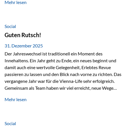
Mehr lesen
Branchentreffen für Finanz- und Versicherungsprofis im
deutschsprachigen Raum. Für uns bietet die Veranstaltung
die ideale Plattform, um aktuelle Themen rund um Vorsorge,
Vermögensstrukturierung und Nachfolgeplanung
Social
gemeinsam zu diskutieren. Persönlich für Sie vor Ort An
Guten Rutsch!
beiden Kongresstagen stehen Ihnen Maximilian
Fichtenbauer, Dirk…
31. Dezember 2025
Der Jahreswechsel ist traditionell ein Moment des
Innehaltens. Ein Jahr geht zu Ende, ein neues beginnt und
damit auch eine wertvolle Gelegenheit, Erlebtes Revue
passieren zu lassen und den Blick nach vorne zu richten. Das
vergangene Jahr war für die Vienna-Life sehr erfolgreich.
Gemeinsam als Team haben wir viel erreicht, neue Wege
beschritten und besondere Momente erlebt.
Mehr lesen
Veranstaltungen wie der Schnifisschnauf, aber auch unsere
Teamevents, vom Minigolf bis zur Weihnachtsfeier, haben
den Zusammenhalt gestärkt und gezeigt, wie wichtig ein
starkes Miteinander ist. Neben diesen gemeinsamen
Social