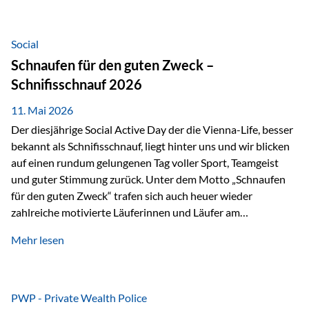
tatsächliche wirtschaftliche Entwicklung von Unternehmen
über viele Jahre hinweg. Als Teil der Produktauswahl
innerhalb der Private Wealth Police der Vienna-Life steht
Social
der Oculus Value Capital Fund für einen langfristig
Schnaufen für den guten Zweck –
orientierten Value-Investing-Ansatz mit Fokus auf
Schnifisschnauf 2026
fundamentale Unternehmensanalyse und nachhaltige
Wertentwicklung. Der Investmentansatz: Value Investing
11. Mai 2026
mit Weitblick Im Zentrum steht ein…
Der diesjährige Social Active Day der die Vienna-Life, besser
bekannt als Schnifisschnauf, liegt hinter uns und wir blicken
auf einen rundum gelungenen Tag voller Sport, Teamgeist
und guter Stimmung zurück. Unter dem Motto „Schnaufen
für den guten Zweck“ trafen sich auch heuer wieder
zahlreiche motivierte Läuferinnen und Läufer am
Dünserberg in Schnifis, um gemeinsam sportliche
Mehr lesen
Höchstleistungen für einen guten Zweck zu erbringen. Mit
grosser Freude dürfen wir verkünden, dass dabei
beeindruckende 14.000 Euro zugunsten des Schulheims
Mäder gesammelt werden konnten. Die anspruchsvolle
PWP - Private Wealth Police