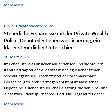
kontinuierliche Weiterbildung von vertrieblich tätigen
Mehr lesen
Personen transparent zu dokumentieren. Seit der
Umsetzung der EU-Versicherungsvertriebsrichtlinie besteht
eine gesetzliche Weiterbildungspflicht von mindestens 15
Stunden pro Jahr für vertrieblich tätige Personen in der
PWP - Private Wealth Police
Versicherungsbranche. Über die Weiterbildungsdatenbank
Steuerliche Ersparnisse mit der Private Wealth
von „gut beraten“ können absolvierte Bildungsmaßnahmen
Police: Depot oder Lebensversicherung, ein
zentral erfasst und dokumentiert werden. „gut beraten“
klarer steuerlicher Unterschied
zertifiziert Als zertifizierter Bildungsanbieter können unsere
Webinare nun für die…
10. März 2026
Im Leben ist vieles unsicher, außer der Tod und die Steuern.
Kapitalertragsteuer, Solidaritätszuschlag, Kirchensteuer,
Schenkungssteuer, Erbschaftssteuer, Vorabpauschale:
Gerade bei größeren Vermögen entsteht im klassischen
Depot eine laufende steuerliche Belastung, die den Zins- und
Zinseszins-Effekt spürbar reduziert. Die Frage lautet daher:
Wie kann Vermögen strukturiert werden, damit Steuern
Mehr lesen
nicht laufend Kapital entziehen – sondern möglichst lange im
System arbeiten? Hier setzt die Private Wealth Police an.