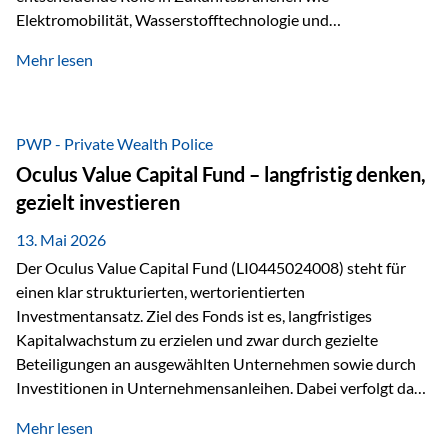
Elektromobilität, Wasserstofftechnologie und
Digitalisierung. Dadurch verbinden sie zwei wichtige
Mehr lesen
Faktoren für Investoren – begrenztes Angebot und
steigende industrielle Nachfrage. Edelmetalle als
Investment mit Zukunftspotenzial Während Gold oft als
klassischer „Sicherheitsanker“ gilt, bieten Silber, Platin und
PWP - Private Wealth Police
Palladium zusätzlich die Chance, von technologischen
Oculus Value Capital Fund – langfristig denken,
Entwicklungen zu profitieren. Die Nachfrage entsteht nicht
gezielt investieren
nur durch Anleger, sondern vor allem durch die Industrie.
Gerade in…
13. Mai 2026
Der Oculus Value Capital Fund (LI0445024008) steht für
einen klar strukturierten, wertorientierten
Investmentansatz. Ziel des Fonds ist es, langfristiges
Kapitalwachstum zu erzielen und zwar durch gezielte
Beteiligungen an ausgewählten Unternehmen sowie durch
Investitionen in Unternehmensanleihen. Dabei verfolgt das
Fondsmanagement eine klare Philosophie: Nicht kurzfristige
Mehr lesen
Marktbewegungen stehen im Fokus, sondern die