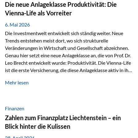
Strecke mit rund 4,8 Kilometern und 680 Höhenmetern
Die neue Anlageklasse Produktivität: Die
stellte die Teilnehmerinnen und Teilnehmer vor eine
Vienna-Life als Vorreiter
sportliche Herausforderung. Doch…
6. Mai 2026
Die Investmentwelt entwickelt sich ständig weiter. Neue
Trends entstehen meist dort, wo sich strukturelle
Veränderungen in Wirtschaft und Gesellschaft abzeichnen.
Genau hier setzt eine neue Anlageklasse an, die von Prof. Dr.
Leo Brecht entwickelt wurde: Produktivität. Die Vienna-Life
ist die erste Versicherung, die diese Anlageklasse aktiv in ihre
Lösung integriert und positioniert sich damit bewusst als
Mehr lesen
Vorreiter. Warum auf das Thema Produktivität setzen? Die
globalen Herausforderungen der Zeit, wie Inflation,
demografischer Wandel oder sinkendes
Wirtschaftswachstum, verändern die Spielregeln für
Finanzen
Investoren. Produktivität adressiert genau diese
Zahlen zum Finanzplatz Liechtenstein – ein
Herausforderungen, da wirtschaftliches Wachstum
Blick hinter die Kulissen
langfristig durch Produktivitätssteigerung entsteht, also
durch die Fähigkeit von Unternehmen, mehr…
28. April 2026