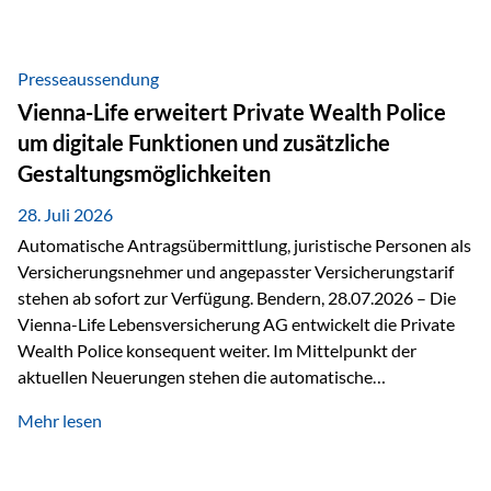
Beratung Digitale Prozesse und künstliche Intelligenz sind
längst Teil des Versicherungsalltags. Sie erleichtern
administrative Aufgaben, beschleunigen Abläufe und
Presseaussendung
schaffen mehr Zeit für das Wesentliche: die persönliche
Vienna-Life erweitert Private Wealth Police
Beratung. Gerade deshalb wird die individuelle Betreuung
um digitale Funktionen und zusätzliche
zum entscheidenden Erfolgsfaktor. Technologie kann
Gestaltungsmöglichkeiten
unterstützen, Vertrauen entsteht jedoch weiterhin im
persönlichen Gespräch. Bei der Vienna-Life reagieren…
28. Juli 2026
Automatische Antragsübermittlung, juristische Personen als
Versicherungsnehmer und angepasster Versicherungstarif
stehen ab sofort zur Verfügung. Bendern, 28.07.2026 – Die
Vienna-Life Lebensversicherung AG entwickelt die Private
Wealth Police konsequent weiter. Im Mittelpunkt der
aktuellen Neuerungen stehen die automatische
Antragsübermittlung, die Möglichkeit, juristische Personen
Mehr lesen
als Versicherungsnehmer einzusetzen, sowie eine
Überarbeitung des zugrundeliegenden Versicherungstarifes.
Durch die automatische Antragsübermittlung wird die