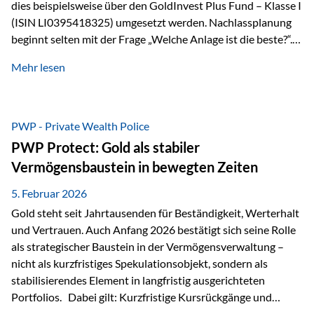
dies beispielsweise über den GoldInvest Plus Fund – Klasse I
(ISIN LI0395418325) umgesetzt werden. Nachlassplanung
beginnt selten mit der Frage „Welche Anlage ist die beste?“.
In der Praxis geht es zuerst um ganz andere Themen:Wer soll
Mehr lesen
was bekommen – wann – und in welcher Struktur?Und vor
allem: Wie lassen sich Streit, Liquiditätsengpässe oder
Notverkäufe vermeiden, wenn ein Todesfall eintritt? Gerade
bei größeren Vermögen ist das entscheidend.
PWP - Private Wealth Police
PWP Protect: Gold als stabiler
Vermögensbaustein in bewegten Zeiten
5. Februar 2026
Gold steht seit Jahrtausenden für Beständigkeit, Werterhalt
und Vertrauen. Auch Anfang 2026 bestätigt sich seine Rolle
als strategischer Baustein in der Vermögensverwaltung –
nicht als kurzfristiges Spekulationsobjekt, sondern als
stabilisierendes Element in langfristig ausgerichteten
Portfolios. Dabei gilt: Kurzfristige Kursrückgänge und
Schwankungen sind jederzeit möglich – insbesondere nach