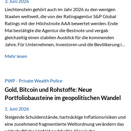
unseres Weges und unseres Anspruchs,…
3. Juni 2026
Liechtenstein gehört auch im Jahr 2026 zu den wenigen
Staaten weltweit, die von der Ratingagentur S&P Global
Ratings mit der Höchstnote AAA bewertet werden. Ende
Mai bestätigte die Agentur die Bestnote und vergab
gleichzeitig einen stabilen Ausblick für die kommenden
Jahre. Für Unternehmen, Investoren und die Bevölkerung ist
diese Einstufung ein wichtiges Signal. Sie unterstreicht die
Mehr lesen
finanzielle Stabilität des Landes sowie das Vertrauen
internationaler Märkte in den Wirtschafts- und
Finanzstandort Liechtenstein. Starker Wirtschaftsstandort
trotz Herausforderungen Die weltwirtschaftlichen
PWP - Private Wealth Police
Rahmenbedingungen bleiben anspruchsvoll. Geopolitische
Gold, Bitcoin und Rohstoffe: Neue
Unsicherheiten, eine verhaltene Investitionstätigkeit und
Portfoliobausteine im geopolitischen Wandel
eine schwächere Nachfrage in wichtigen Exportmärkten
beeinflussen auch die liechtensteinische Wirtschaft.
1. Juni 2026
Dennoch sieht…
Steigende Schuldenstände, hartnäckige Inflationsrisiken und
eine zunehmend fragmentierte Weltordnung verändern das
wirtschaftliche Umfeld nachhaltig. Klassische