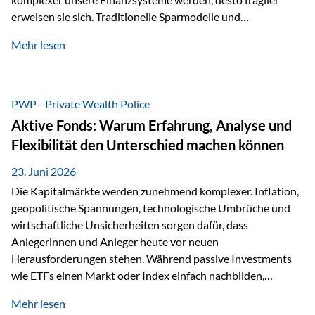
erweisen sie sich. Traditionelle Sparmodelle und
papierbasierte Anlagen, die über Jahrzehnte als
Mehr lesen
unumstößlich galten, versagen angesichts der expansiven
Geldpolitik der Zentralbanken. In diesem Umfeld stellt die
Rückbesinnung auf ein Jahrtausende altes Edelmetall keine
Nostalgie dar, sondern ist die modernste und strategisch
PWP - Private Wealth Police
klügste Antwort auf globale Instabilität. Physische Werte
Aktive Fonds: Warum Erfahrung, Analyse und
und der richtige Rechtsstandort sind heute keine bloße
Flexibilität den Unterschied machen können
Option mehr, sondern eine strategische Notwendigkeit. 1.
Der massive Aufwand hinter einem winzigen…
23. Juni 2026
Die Kapitalmärkte werden zunehmend komplexer. Inflation,
geopolitische Spannungen, technologische Umbrüche und
wirtschaftliche Unsicherheiten sorgen dafür, dass
Anlegerinnen und Anleger heute vor neuen
Herausforderungen stehen. Während passive Investments
wie ETFs einen Markt oder Index einfach nachbilden,
verfolgen aktiv gemanagte Fonds einen anderen Ansatz: Sie
Mehr lesen
setzen auf die Expertise erfahrener Fondsmanager, die