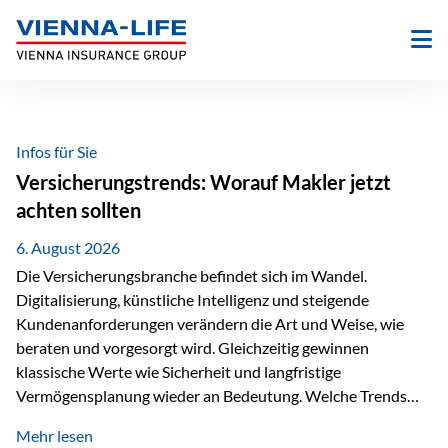
Zum
Inhalt
springen
Infos für Sie
Versicherungstrends: Worauf Makler jetzt
achten sollten
6. August 2026
Die Versicherungsbranche befindet sich im Wandel.
Digitalisierung, künstliche Intelligenz und steigende
Kundenanforderungen verändern die Art und Weise, wie
beraten und vorgesorgt wird. Gleichzeitig gewinnen
klassische Werte wie Sicherheit und langfristige
Vermögensplanung wieder an Bedeutung. Welche Trends
sollten Versicherungsmakler deshalb aktuell besonders im
Mehr lesen
Blick behalten? Digitalisierung und KI verändern die