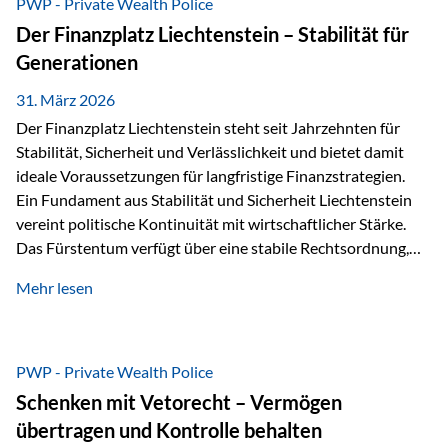
PWP - Private Wealth Police
heißt das:Diese Gelder gehören im Konkursfall nicht zur
Der Finanzplatz Liechtenstein – Stabilität für
allgemeinen Konkursmasse, sondern werden ausschließlich
Generationen
zur Erfüllung…
31. März 2026
Der Finanzplatz Liechtenstein steht seit Jahrzehnten für
Stabilität, Sicherheit und Verlässlichkeit und bietet damit
ideale Voraussetzungen für langfristige Finanzstrategien.
Ein Fundament aus Stabilität und Sicherheit Liechtenstein
vereint politische Kontinuität mit wirtschaftlicher Stärke.
Das Fürstentum verfügt über eine stabile Rechtsordnung,
die auf einer parlamentarischen Demokratie mit
Mehr lesen
monarchischen Elementen basiert. Diese Struktur schafft
nicht nur politische Stabilität, sondern auch eine
außergewöhnlich hohe Planungssicherheit für Investoren
und Unternehmen. Ein wesentliches Merkmal ist die
PWP - Private Wealth Police
Staatsfinanzierung: Liechtenstein weist keine
Schenken mit Vetorecht – Vermögen
Staatsschulden auf, und der Schutz der wirtschaftlichen
übertragen und Kontrolle behalten
Interessen der Bevölkerung ist in der Verfassung verankert.