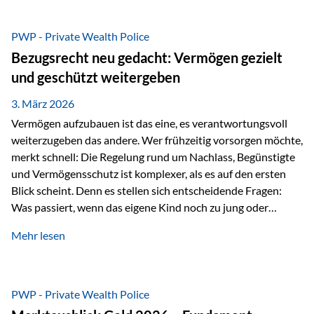
Das Problem: Laufende Besteuerung im Depot Im
Privatdepot fallen an: Abgeltungssteuer Fondsbesteuerung
PWP - Private Wealth Police
(Vorabpauschale, Teilfreistellung) Kein steuerlicher Abzug
Bezugsrecht neu gedacht: Vermögen gezielt
der Vermögensverwaltungs-Gebühren /
und geschützt weitergeben
Depotbankgebühren Jährliches Steuerreporting erforderlich
Zinsen, Dividenden und Kursgewinne werden laufend
3. März 2026
besteuert.
Vermögen aufzubauen ist das eine, es verantwortungsvoll
weiterzugeben das andere. Wer frühzeitig vorsorgen möchte,
merkt schnell: Die Regelung rund um Nachlass, Begünstigte
und Vermögensschutz ist komplexer, als es auf den ersten
Blick scheint. Denn es stellen sich entscheidende Fragen:
Was passiert, wenn das eigene Kind noch zu jung oder
unerfahren ist, um eine größere Summe sinnvoll zu
Mehr lesen
verwalten? Wie kann verhindert werden, dass Ex-Partner,
Gläubiger oder andere Dritte Zugriff auf das Vermögen
erhalten? Und wie lässt sich Vermögen klar und
unbürokratisch übertragen, ohne ausschließlich auf ein
PWP - Private Wealth Police
Testament angewiesen zu sein? Wenn klassische Lösungen