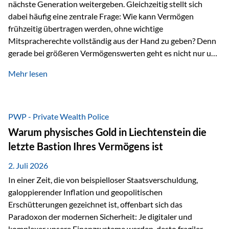
nächste Generation weitergeben. Gleichzeitig stellt sich
dabei häufig eine zentrale Frage: Wie kann Vermögen
frühzeitig übertragen werden, ohne wichtige
Mitspracherechte vollständig aus der Hand zu geben? Denn
gerade bei größeren Vermögenswerten geht es nicht nur um
die Frage der Übertragung. Es geht auch darum,
Mehr lesen
sicherzustellen, dass das Vermögen langfristig erhalten
bleibt und entsprechend der ursprünglichen Planung
verwendet wird. Ein Beispiel aus der Praxis Stellen Sie sich
folgende Situation vor: Ein Vater schenkt seiner Tochter
PWP - Private Wealth Police
einen Teil seines Vermögens. Einige Jahre später möchte die
Warum physisches Gold in Liechtenstein die
Tochter das Geld kurzfristig verwenden, um…
letzte Bastion Ihres Vermögens ist
2. Juli 2026
In einer Zeit, die von beispielloser Staatsverschuldung,
galoppierender Inflation und geopolitischen
Erschütterungen gezeichnet ist, offenbart sich das
Paradoxon der modernen Sicherheit: Je digitaler und
komplexer unsere Finanzsysteme werden, desto fragiler