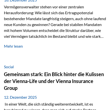
Vermögensverwalter stehen vor einer zentralen
Herausforderung: Wie lässt sich das Ertragspotenzial
bestehender Mandate langfristig steigern, auch ohne laufend
neue Kunden zu gewinnen? Gerade bei stabilen Mandaten
mit hohem Volumen entscheidet die Struktur darüber, wie
viel Vermögen tatsächlich im Bestand bleibt und wie stark
sich das Verwaltungsentgelt über die Jahre entwickelt. Ein
Mehr lesen
Beispiel verdeutlicht diese Wirkung besonders deutlich.
Wird ein Vermögen von 25 Millionen Euro über einen
Zeitraum von 20 Jahren verwaltet, ohne dass neue Kunden
hinzukommen, spielt nicht nur die Rendite eine Rolle. Auch
Social
steuerliche Effekte haben einen erheblichen Einfluss auf…
Gemeinsam stark: Ein Blick hinter die Kulissen
der Vienna-Life und der Vienna Insurance
Group
12. Dezember 2025
In einer Welt, die sich ständig weiterentwickelt, ist es
beruhigend zu wissen, dass man sich auf starke Partner