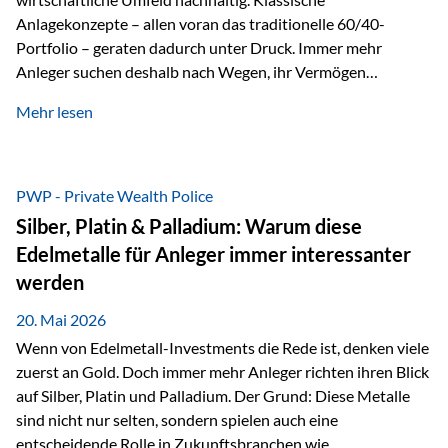
Anlagekonzepte – allen voran das traditionelle 60/40-
Portfolio – geraten dadurch unter Druck. Immer mehr
Anleger suchen deshalb nach Wegen, ihr Vermögen
langfristig gegen Kaufkraftverlust und geopolitische
Mehr lesen
Unsicherheit abzusichern. Genau hier rücken reale und
nicht-inflationierbare Werte wie Gold, Rohstoffe und
digitale Assets wieder in den Fokus. Gold gewinnt seine
monetäre Rolle zurück Gold erlebt derzeit eine
PWP - Private Wealth Police
bemerkenswerte Renaissance als monetärer Wertspeicher.
Silber, Platin & Palladium: Warum diese
Treiber sind Rekordkäufe der Zentralbanken, geopolitische
Edelmetalle für Anleger immer interessanter
Spannungen und ein schleichender Vertrauensverlust in
werden
ungedeckte Papierwährungen. Wie groß dieser
Vertrauensverlust ausfällt, zeigt ein nüchterner
20. Mai 2026
Langfristvergleich: Seit…
Wenn von Edelmetall-Investments die Rede ist, denken viele
zuerst an Gold. Doch immer mehr Anleger richten ihren Blick
auf Silber, Platin und Palladium. Der Grund: Diese Metalle
sind nicht nur selten, sondern spielen auch eine
entscheidende Rolle in Zukunftsbranchen wie