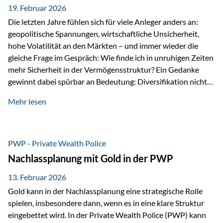
19. Februar 2026
Die letzten Jahre fühlen sich für viele Anleger anders an:
geopolitische Spannungen, wirtschaftliche Unsicherheit,
hohe Volatilität an den Märkten – und immer wieder die
gleiche Frage im Gespräch: Wie finde ich in unruhigen Zeiten
mehr Sicherheit in der Vermögensstruktur? Ein Gedanke
gewinnt dabei spürbar an Bedeutung: Diversifikation nicht
nur über Anlageklassen, sondern auch über Jurisdiktionen.
Mehr lesen
Wer Vermögen ausschließlich in einem Rechtsraum
organisiert, ist auch von dessen Rahmenbedingungen
besonders abhängig. Genau hier kann das Fürstentum
Liechtenstein eine Rolle spielen: außerhalb der EU, ohne
PWP - Private Wealth Police
Euro, mit einem eigenständigen Rechts- und Finanzplatz.
Nachlassplanung mit Gold in der PWP
Und genau an dieser Stelle setzt der 3-Zellenschutz an –…
13. Februar 2026
Gold kann in der Nachlassplanung eine strategische Rolle
spielen, insbesondere dann, wenn es in eine klare Struktur
eingebettet wird. In der Private Wealth Police (PWP) kann