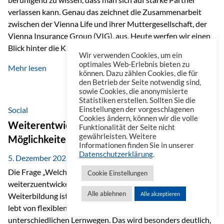
verlassen kann. Genau das zeichnet die Zusammenarbeit
zwischen der Vienna Life und ihrer Muttergesellschaft, der
Vienna Insurance Group (VIG), aus. Heute werfen wir einen
Blick hinter die Kulissen auf eine Unternehmensgruppe mit
Wir verwenden Cookies, um ein
beeindruckender Geschichte, gewachsenem Know-how und
optimales Web-Erlebnis bieten zu
Mehr lesen
einem stabilen Fundament. Ein starkes Netzwerk in ganz
können. Dazu zählen Cookies, die für
den Betrieb der Seite notwendig sind,
Europa Die Vienna Insurance Group ist die führende
sowie Cookies, die anonymisierte
Versicherungsgruppe in Zentral- und Osteuropa. Mit über
Statistiken erstellen. Sollten Sie die
50 Versicherungsgesellschaften in insgesamt 30 Ländern
Social
Einstellungen der vorgeschlagenen
Cookies ändern, können wir die volle
verbindet sie regionale Stärke mit internationaler
Weiterentwicklung im Berufsalltag: Welche
Funktionalität der Seite nicht
Kompetenz.
gewährleisten. Weitere
Möglichkeiten es gibt
Informationen finden Sie in unserer
Datenschutzerklärung
.
5. Dezember 2025
Die Frage „Welche Möglichkeiten gibt es, sich
Cookie Einstellungen
weiterzuentwickeln?“ lässt sich heute vielseitig beantworten.
Alle ablehnen
Alle akzeptieren
Weiterbildung ist längst kein starrer Prozess mehr, sondern
lebt von flexiblen Formaten, individuellen Bedürfnissen und
unterschiedlichen Lernwegen. Das wird besonders deutlich,