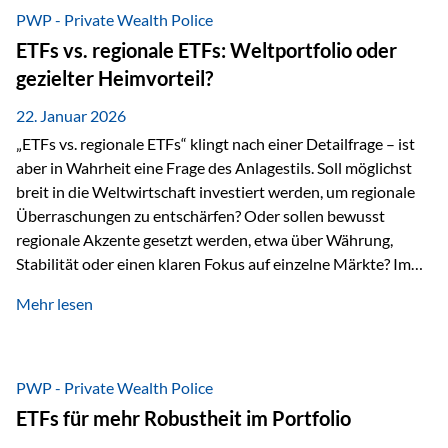
gerade dann, wenn Märkte nervös werden,…
PWP - Private Wealth Police
ETFs vs. regionale ETFs: Weltportfolio oder
gezielter Heimvorteil?
22. Januar 2026
„ETFs vs. regionale ETFs“ klingt nach einer Detailfrage – ist
aber in Wahrheit eine Frage des Anlagestils. Soll möglichst
breit in die Weltwirtschaft investiert werden, um regionale
Überraschungen zu entschärfen? Oder sollen bewusst
regionale Akzente gesetzt werden, etwa über Währung,
Stabilität oder einen klaren Fokus auf einzelne Märkte? Im
Rahmen der fondsgebundenen Lebensversicherung Private
Mehr lesen
Wealth Police der Vienna-Life lassen sich beide Ansätze
kombinieren. Der „Schutz“ im Portfolio entsteht dabei nicht
als Garantie, sondern als Zusammenspiel aus
Risikostreuung, Inflationsrobustheit und Stabilisierung. 1)
PWP - Private Wealth Police
Die Philosophiefrage: breit oder bewusst? Global investieren
ETFs für mehr Robustheit im Portfolio
bedeutet: Das Portfolio bildet die Weltmärkte möglichst