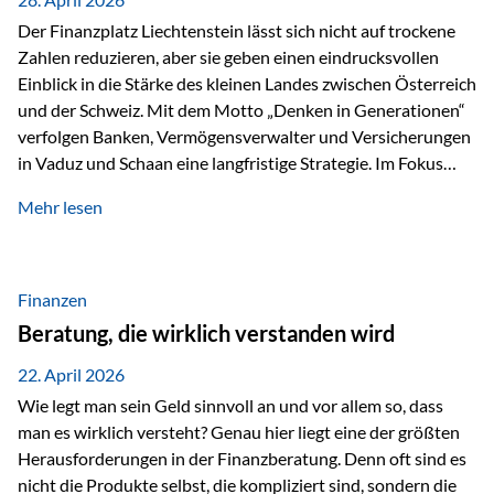
Der Finanzplatz Liechtenstein lässt sich nicht auf trockene
Zahlen reduzieren, aber sie geben einen eindrucksvollen
Einblick in die Stärke des kleinen Landes zwischen Österreich
und der Schweiz. Mit dem Motto „Denken in Generationen“
verfolgen Banken, Vermögensverwalter und Versicherungen
in Vaduz und Schaan eine langfristige Strategie. Im Fokus
stehen dabei vor allem: Qualität Stabilität internationaler
Mehr lesen
Marktzugang Liechtenstein hat sich in den letzten Jahren zu
einem wichtigen Drehpunkt für grenzüberschreitende
Finanzdienstleistungen entwickelt – und die aktuellsten
verfügbaren Kennzahlen (Stand Ende 2024, veröffentlicht
Finanzen
2025/2026)…
Beratung, die wirklich verstanden wird
22. April 2026
Wie legt man sein Geld sinnvoll an und vor allem so, dass
man es wirklich versteht? Genau hier liegt eine der größten
Herausforderungen in der Finanzberatung. Denn oft sind es
nicht die Produkte selbst, die kompliziert sind, sondern die