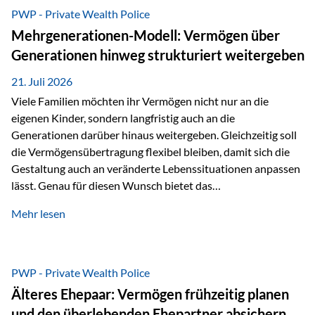
Abwicklung für Vertriebspartner deutlich effizienter
PWP - Private Wealth Police
gestaltet. Anträge werden direkt elektronisch übermittelt,
Mehrgenerationen-Modell: Vermögen über
Medienbrüche reduziert und die weitere Bearbeitung
Generationen hinweg strukturiert weitergeben
beschleunigt. Ab sofort können auch juristische Personen,
wie Kapitalgesellschaften oder Stiftungen, als
21. Juli 2026
Versicherungsnehmer eingesetzt werden. Damit erweitert
Viele Familien möchten ihr Vermögen nicht nur an die
die Vienna-Life die Einsatzmöglichkeiten der Private Wealth
eigenen Kinder, sondern langfristig auch an die
Police insbesondere für…
Generationen darüber hinaus weitergeben. Gleichzeitig soll
die Vermögensübertragung flexibel bleiben, damit sich die
Gestaltung auch an veränderte Lebenssituationen anpassen
lässt. Genau für diesen Wunsch bietet das
Mehrgenerationen-Modell der Private Wealth Police der
Mehr lesen
Vienna-Life eine interessante Lösung. Es ermöglicht,
Vermögen bereits heute generationenübergreifend zu
strukturieren und dennoch flexibel zu bleiben. Die
Ausgangssituation Stellen Sie sich folgende Familie vor: Die
PWP - Private Wealth Police
Großeltern haben über viele Jahre Vermögen aufgebaut. Ihr
Älteres Ehepaar: Vermögen frühzeitig planen
Wunsch ist es, dieses Vermögen nicht nur den eigenen
und den überlebenden Ehepartner absichern