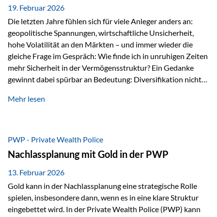
19. Februar 2026
Die letzten Jahre fühlen sich für viele Anleger anders an:
geopolitische Spannungen, wirtschaftliche Unsicherheit,
hohe Volatilität an den Märkten – und immer wieder die
gleiche Frage im Gespräch: Wie finde ich in unruhigen Zeiten
mehr Sicherheit in der Vermögensstruktur? Ein Gedanke
gewinnt dabei spürbar an Bedeutung: Diversifikation nicht
nur über Anlageklassen, sondern auch über Jurisdiktionen.
Mehr lesen
Wer Vermögen ausschließlich in einem Rechtsraum
organisiert, ist auch von dessen Rahmenbedingungen
besonders abhängig. Genau hier kann das Fürstentum
Liechtenstein eine Rolle spielen: außerhalb der EU, ohne
PWP - Private Wealth Police
Euro, mit einem eigenständigen Rechts- und Finanzplatz.
Nachlassplanung mit Gold in der PWP
Und genau an dieser Stelle setzt der 3-Zellenschutz an –…
13. Februar 2026
Gold kann in der Nachlassplanung eine strategische Rolle
spielen, insbesondere dann, wenn es in eine klare Struktur
eingebettet wird. In der Private Wealth Police (PWP) kann