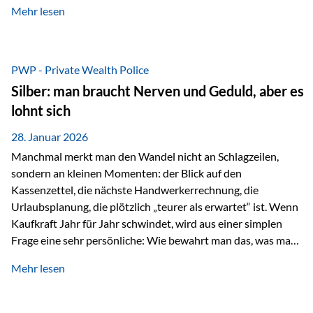
Mehr lesen
starken Anstiegen. Diese verändern jedoch nicht die
langfristige Funktion von Gold als Sachwert und
Diversifikationsinstrument. In einem Umfeld, das weiterhin
von geopolitischen Spannungen, einer stark ausgeweiteten
PWP - Private Wealth Police
Geldmenge sowie strukturellen Verschiebungen an den
Silber: man braucht Nerven und Geduld, aber es
Kapitalmärkten geprägt ist, bleibt Gold ein bewährter Anker.
lohnt sich
Nicht, weil…
28. Januar 2026
Manchmal merkt man den Wandel nicht an Schlagzeilen,
sondern an kleinen Momenten: der Blick auf den
Kassenzettel, die nächste Handwerkerrechnung, die
Urlaubsplanung, die plötzlich „teurer als erwartet“ ist. Wenn
Kaufkraft Jahr für Jahr schwindet, wird aus einer simplen
Frage eine sehr persönliche: Wie bewahrt man das, was man
sich aufgebaut hat? Genau dann wird es Zeit, sich
Mehr lesen
Sachwerten mit einer Investition in Sachwerte zu
beschäftigen; Nicht als Mode, sondern als Prinzip: Vermögen
soll nicht nur wachsen, sondern auch Substanz behalten –