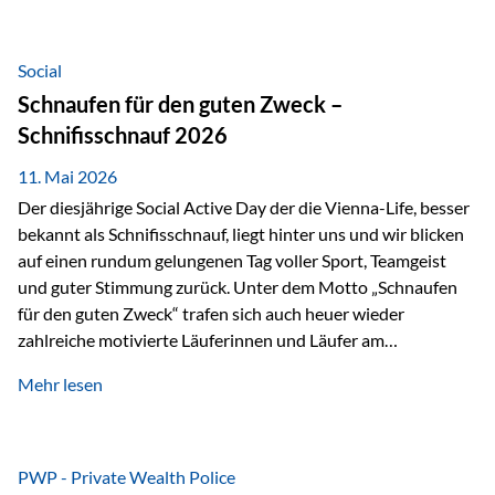
tatsächliche wirtschaftliche Entwicklung von Unternehmen
über viele Jahre hinweg. Als Teil der Produktauswahl
innerhalb der Private Wealth Police der Vienna-Life steht
Social
der Oculus Value Capital Fund für einen langfristig
Schnaufen für den guten Zweck –
orientierten Value-Investing-Ansatz mit Fokus auf
Schnifisschnauf 2026
fundamentale Unternehmensanalyse und nachhaltige
Wertentwicklung. Der Investmentansatz: Value Investing
11. Mai 2026
mit Weitblick Im Zentrum steht ein…
Der diesjährige Social Active Day der die Vienna-Life, besser
bekannt als Schnifisschnauf, liegt hinter uns und wir blicken
auf einen rundum gelungenen Tag voller Sport, Teamgeist
und guter Stimmung zurück. Unter dem Motto „Schnaufen
für den guten Zweck“ trafen sich auch heuer wieder
zahlreiche motivierte Läuferinnen und Läufer am
Dünserberg in Schnifis, um gemeinsam sportliche
Mehr lesen
Höchstleistungen für einen guten Zweck zu erbringen. Mit
grosser Freude dürfen wir verkünden, dass dabei
beeindruckende 14.000 Euro zugunsten des Schulheims
Mäder gesammelt werden konnten. Die anspruchsvolle
PWP - Private Wealth Police