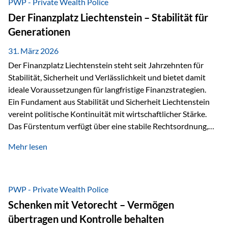
PWP - Private Wealth Police
heißt das:Diese Gelder gehören im Konkursfall nicht zur
Der Finanzplatz Liechtenstein – Stabilität für
allgemeinen Konkursmasse, sondern werden ausschließlich
Generationen
zur Erfüllung…
31. März 2026
Der Finanzplatz Liechtenstein steht seit Jahrzehnten für
Stabilität, Sicherheit und Verlässlichkeit und bietet damit
ideale Voraussetzungen für langfristige Finanzstrategien.
Ein Fundament aus Stabilität und Sicherheit Liechtenstein
vereint politische Kontinuität mit wirtschaftlicher Stärke.
Das Fürstentum verfügt über eine stabile Rechtsordnung,
die auf einer parlamentarischen Demokratie mit
Mehr lesen
monarchischen Elementen basiert. Diese Struktur schafft
nicht nur politische Stabilität, sondern auch eine
außergewöhnlich hohe Planungssicherheit für Investoren
und Unternehmen. Ein wesentliches Merkmal ist die
PWP - Private Wealth Police
Staatsfinanzierung: Liechtenstein weist keine
Schenken mit Vetorecht – Vermögen
Staatsschulden auf, und der Schutz der wirtschaftlichen
übertragen und Kontrolle behalten
Interessen der Bevölkerung ist in der Verfassung verankert.