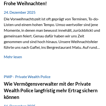
Erlebnissen konnten wir…
Frohe Weihnachten!
24. Dezember 2025
Die Vorweihnachtszeit ist oft geprägt von Terminen, To-do-
Listen und einem hohen Tempo. Umso wertvoller sind jene
Momente, in denen man bewusst innehält, zurückblickt und
gemeinsam feiert. Genau dafür haben wir uns Zeit
genommen und sind hoch hinaus. Unsere Weihnachtsfeier
führte uns nach Gaflei, ins Bergrestaurant Matu. Auf rund
1.500 Metern über dem Rheintal erwartete uns nicht nur ein
Mehr lesen
beeindruckendes Panorama, sondern auch etwas, das im
Alltag oft zu kurz kommt: Ruhe, Klarheit und echter
Weitblick, im wahrsten Sinne des Wortes. Inmitten
verschneiter Landschaft, bei feinem Essen, guter Musik und
PWP - Private Wealth Police
einer entspannten…
Wie Vermögensverwalter mit der Private
Wealth Police langfristig mehr Ertrag sichern
können
16. Dezember 2025