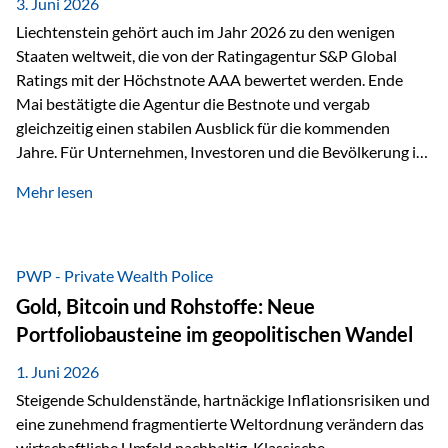
unseres Weges und unseres Anspruchs,…
3. Juni 2026
Liechtenstein gehört auch im Jahr 2026 zu den wenigen
Staaten weltweit, die von der Ratingagentur S&P Global
Ratings mit der Höchstnote AAA bewertet werden. Ende
Mai bestätigte die Agentur die Bestnote und vergab
gleichzeitig einen stabilen Ausblick für die kommenden
Jahre. Für Unternehmen, Investoren und die Bevölkerung ist
diese Einstufung ein wichtiges Signal. Sie unterstreicht die
Mehr lesen
finanzielle Stabilität des Landes sowie das Vertrauen
internationaler Märkte in den Wirtschafts- und
Finanzstandort Liechtenstein. Starker Wirtschaftsstandort
trotz Herausforderungen Die weltwirtschaftlichen
PWP - Private Wealth Police
Rahmenbedingungen bleiben anspruchsvoll. Geopolitische
Gold, Bitcoin und Rohstoffe: Neue
Unsicherheiten, eine verhaltene Investitionstätigkeit und
Portfoliobausteine im geopolitischen Wandel
eine schwächere Nachfrage in wichtigen Exportmärkten
beeinflussen auch die liechtensteinische Wirtschaft.
1. Juni 2026
Dennoch sieht…
Steigende Schuldenstände, hartnäckige Inflationsrisiken und
eine zunehmend fragmentierte Weltordnung verändern das
wirtschaftliche Umfeld nachhaltig. Klassische