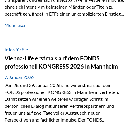
ohne sich intensiv mit einzelnen Märkten oder Titeln zu
beschäftigen, findet in ETFs einen unkomplizierten Einstieg
in den Kapitalmarkt. Aktiv gemanagte Fonds hingegen
Mehr lesen
werden häufig kritisch betrachtet. Sie gelten als teurer,
komplexer und weniger zeitgemäß. Doch greift diese
Einschätzung wirklich zu kurz? Ein differenzierter Blick zeigt:
Beide Ansätze haben ihre Berechtigung und ihre Stärken
Infos für Sie
entfalten sie oft gerade in Kombination. ETFs: Effizient, breit
Vienna-Life erstmals auf dem FONDS
gestreut und klar strukturiert…
professionell KONGRESS 2026 in Mannheim
7. Januar 2026
Am 28. und 29. Januar 2026 sind wir erstmals auf dem
FONDS professionell KONGRESS in Mannheim vertreten.
Damit setzen wir einen weiteren wichtigen Schritt im
persönlichen Dialog mit unseren Vertriebspartnern und
freuen uns auf zwei Tage voller Austausch, neuer
Perspektiven und fachlicher Impulse. Der FONDS
professionell KONGRESS zählt zu den wichtigsten