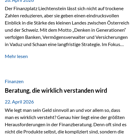
Der Finanzplatz Liechtenstein lässt sich nicht auf trockene
Zahlen reduzieren, aber sie geben einen eindrucksvollen
Einblick in die Stärke des kleinen Landes zwischen Österreich
und der Schweiz. Mit dem Motto „Denken in Generationen“
verfolgen Banken, Vermögensverwalter und Versicherungen
in Vaduz und Schaan eine langfristige Strategie. Im Fokus
stehen dabei vor allem: Qualität Stabilität internationaler
Mehr lesen
Marktzugang Liechtenstein hat sich in den letzten Jahren zu
einem wichtigen Drehpunkt für grenzüberschreitende
Finanzdienstleistungen entwickelt – und die aktuellsten
verfügbaren Kennzahlen (Stand Ende 2024, veröffentlicht
Finanzen
2025/2026)…
Beratung, die wirklich verstanden wird
22. April 2026
Wie legt man sein Geld sinnvoll an und vor allem so, dass
man es wirklich versteht? Genau hier liegt eine der größten
Herausforderungen in der Finanzberatung. Denn oft sind es
nicht die Produkte selbst, die kompliziert sind, sondern die