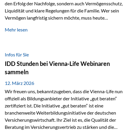
den Erfolg der Nachfolge, sondern auch Vermögensschutz,
Liquidität und klare Regelungen für die Familie. Wer sein
Vermögen langfristig sichern möchte, muss heute
international denken. Und genau hier setzt das Buch
Mehr lesen
„Erfolgsformel Liechtenstein“, herausgegeben und verfasst
von Rolf Klein, an – ein praxisnahes Nachschlagewerk, das
Vermögensnachfolge, Vermögensmanagement und
Vermögensschutz strategisch miteinander verbindet.
Infos für Sie
Warum klassische Nachfolgeplanung oft scheitert Viele
IDD Stunden bei Vienna-Life Webinaren
Vermögen werden erst im Todesfall übertragen. Das kann zu
sammeln
Problemen führen: Hohe Erbschaftsteuern Streitigkeiten
zwischen Erben Liquiditätsprobleme bei Immobilien…
12. März 2026
Wir freuen uns, bekanntzugeben, dass die Vienna-Life nun
offiziell als Bildungsanbieter der Initiative „gut beraten“
zertifiziert ist. Die Initiative „gut beraten“ ist eine
branchenweite Weiterbildungsinitiative der deutschen
Versicherungswirtschaft. Ihr Ziel ist es, die Qualität der
Beratung im Versicherungsvertrieb zu stärken und die