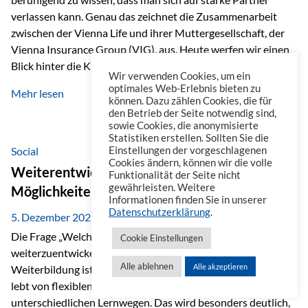
verlassen kann. Genau das zeichnet die Zusammenarbeit
zwischen der Vienna Life und ihrer Muttergesellschaft, der
Vienna Insurance Group (VIG), aus. Heute werfen wir einen
Blick hinter die Kulissen auf eine Unternehmensgruppe mit
Wir verwenden Cookies, um ein
beeindruckender Geschichte, gewachsenem Know-how und
optimales Web-Erlebnis bieten zu
Mehr lesen
einem stabilen Fundament. Ein starkes Netzwerk in ganz
können. Dazu zählen Cookies, die für
den Betrieb der Seite notwendig sind,
Europa Die Vienna Insurance Group ist die führende
sowie Cookies, die anonymisierte
Versicherungsgruppe in Zentral- und Osteuropa. Mit über
Statistiken erstellen. Sollten Sie die
50 Versicherungsgesellschaften in insgesamt 30 Ländern
Social
Einstellungen der vorgeschlagenen
Cookies ändern, können wir die volle
verbindet sie regionale Stärke mit internationaler
Weiterentwicklung im Berufsalltag: Welche
Funktionalität der Seite nicht
Kompetenz.
gewährleisten. Weitere
Möglichkeiten es gibt
Informationen finden Sie in unserer
Datenschutzerklärung
.
5. Dezember 2025
Die Frage „Welche Möglichkeiten gibt es, sich
Cookie Einstellungen
weiterzuentwickeln?“ lässt sich heute vielseitig beantworten.
Alle ablehnen
Alle akzeptieren
Weiterbildung ist längst kein starrer Prozess mehr, sondern
lebt von flexiblen Formaten, individuellen Bedürfnissen und
unterschiedlichen Lernwegen. Das wird besonders deutlich,