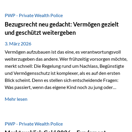
Das Problem: Laufende Besteuerung im Depot Im
Privatdepot fallen an: Abgeltungssteuer Fondsbesteuerung
PWP - Private Wealth Police
(Vorabpauschale, Teilfreistellung) Kein steuerlicher Abzug
Bezugsrecht neu gedacht: Vermögen gezielt
der Vermögensverwaltungs-Gebühren /
und geschützt weitergeben
Depotbankgebühren Jährliches Steuerreporting erforderlich
Zinsen, Dividenden und Kursgewinne werden laufend
3. März 2026
besteuert.
Vermögen aufzubauen ist das eine, es verantwortungsvoll
weiterzugeben das andere. Wer frühzeitig vorsorgen möchte,
merkt schnell: Die Regelung rund um Nachlass, Begünstigte
und Vermögensschutz ist komplexer, als es auf den ersten
Blick scheint. Denn es stellen sich entscheidende Fragen:
Was passiert, wenn das eigene Kind noch zu jung oder
unerfahren ist, um eine größere Summe sinnvoll zu
Mehr lesen
verwalten? Wie kann verhindert werden, dass Ex-Partner,
Gläubiger oder andere Dritte Zugriff auf das Vermögen
erhalten? Und wie lässt sich Vermögen klar und
unbürokratisch übertragen, ohne ausschließlich auf ein
PWP - Private Wealth Police
Testament angewiesen zu sein? Wenn klassische Lösungen