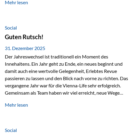
Mehr lesen
Branchentreffen für Finanz- und Versicherungsprofis im
deutschsprachigen Raum. Für uns bietet die Veranstaltung
die ideale Plattform, um aktuelle Themen rund um Vorsorge,
Vermögensstrukturierung und Nachfolgeplanung
Social
gemeinsam zu diskutieren. Persönlich für Sie vor Ort An
Guten Rutsch!
beiden Kongresstagen stehen Ihnen Maximilian
Fichtenbauer, Dirk…
31. Dezember 2025
Der Jahreswechsel ist traditionell ein Moment des
Innehaltens. Ein Jahr geht zu Ende, ein neues beginnt und
damit auch eine wertvolle Gelegenheit, Erlebtes Revue
passieren zu lassen und den Blick nach vorne zu richten. Das
vergangene Jahr war für die Vienna-Life sehr erfolgreich.
Gemeinsam als Team haben wir viel erreicht, neue Wege
beschritten und besondere Momente erlebt.
Mehr lesen
Veranstaltungen wie der Schnifisschnauf, aber auch unsere
Teamevents, vom Minigolf bis zur Weihnachtsfeier, haben
den Zusammenhalt gestärkt und gezeigt, wie wichtig ein
starkes Miteinander ist. Neben diesen gemeinsamen
Social