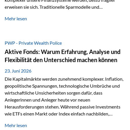
erweisen sie sich. Traditionelle Sparmodelle und
papierbasierte Anlagen, die über Jahrzehnte als
Mehr lesen
unumstößlich galten, versagen angesichts der expansiven
Geldpolitik der Zentralbanken. In diesem Umfeld stellt die
Rückbesinnung auf ein Jahrtausende altes Edelmetall keine
Nostalgie dar, sondern ist die modernste und strategisch
PWP - Private Wealth Police
klügste Antwort auf globale Instabilität. Physische Werte
Aktive Fonds: Warum Erfahrung, Analyse und
und der richtige Rechtsstandort sind heute keine bloße
Flexibilität den Unterschied machen können
Option mehr, sondern eine strategische Notwendigkeit. 1.
Der massive Aufwand hinter einem winzigen…
23. Juni 2026
Die Kapitalmärkte werden zunehmend komplexer. Inflation,
geopolitische Spannungen, technologische Umbrüche und
wirtschaftliche Unsicherheiten sorgen dafür, dass
Anlegerinnen und Anleger heute vor neuen
Herausforderungen stehen. Während passive Investments
wie ETFs einen Markt oder Index einfach nachbilden,
verfolgen aktiv gemanagte Fonds einen anderen Ansatz: Sie
Mehr lesen
setzen auf die Expertise erfahrener Fondsmanager, die