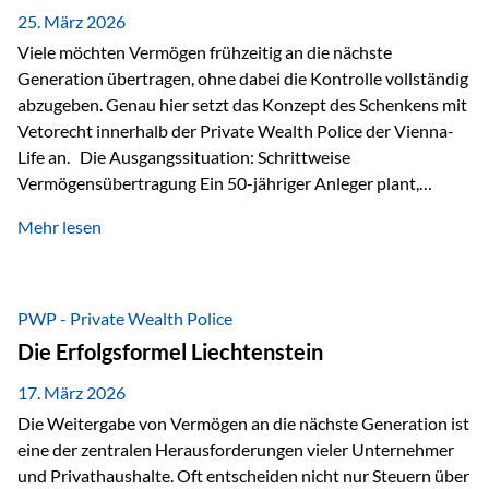
Besonders hervorzuheben ist hierbei Artikel 14 der
25. März 2026
liechtensteinischen Verfassung. Darin…
Viele möchten Vermögen frühzeitig an die nächste
Generation übertragen, ohne dabei die Kontrolle vollständig
abzugeben. Genau hier setzt das Konzept des Schenkens mit
Vetorecht innerhalb der Private Wealth Police der Vienna-
Life an. Die Ausgangssituation: Schrittweise
Vermögensübertragung Ein 50-jähriger Anleger plant,
seinem Kind Vermögen zu übertragen. Dabei soll nicht nur
Mehr lesen
der steuerliche Freibetrag optimal genutzt werden, sondern
auch sichergestellt sein, dass mit dem verschenken Geld
verantwortungsvoll umgegangen wird. Das Ziel:Eine
strukturierte, langfristige Vermögensübertragung, ohne die
PWP - Private Wealth Police
Kontrolle vollständig aus der Hand zu geben. Die Lösung:
Die Erfolgsformel Liechtenstein
Abschmelzung mit Vetorecht Die Umsetzung erfolgt über die
Private Wealth Police…
17. März 2026
Die Weitergabe von Vermögen an die nächste Generation ist
eine der zentralen Herausforderungen vieler Unternehmer
und Privathaushalte. Oft entscheiden nicht nur Steuern über