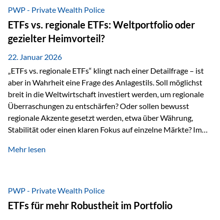
gerade dann, wenn Märkte nervös werden,…
PWP - Private Wealth Police
ETFs vs. regionale ETFs: Weltportfolio oder
gezielter Heimvorteil?
22. Januar 2026
„ETFs vs. regionale ETFs“ klingt nach einer Detailfrage – ist
aber in Wahrheit eine Frage des Anlagestils. Soll möglichst
breit in die Weltwirtschaft investiert werden, um regionale
Überraschungen zu entschärfen? Oder sollen bewusst
regionale Akzente gesetzt werden, etwa über Währung,
Stabilität oder einen klaren Fokus auf einzelne Märkte? Im
Rahmen der fondsgebundenen Lebensversicherung Private
Mehr lesen
Wealth Police der Vienna-Life lassen sich beide Ansätze
kombinieren. Der „Schutz“ im Portfolio entsteht dabei nicht
als Garantie, sondern als Zusammenspiel aus
Risikostreuung, Inflationsrobustheit und Stabilisierung. 1)
PWP - Private Wealth Police
Die Philosophiefrage: breit oder bewusst? Global investieren
ETFs für mehr Robustheit im Portfolio
bedeutet: Das Portfolio bildet die Weltmärkte möglichst