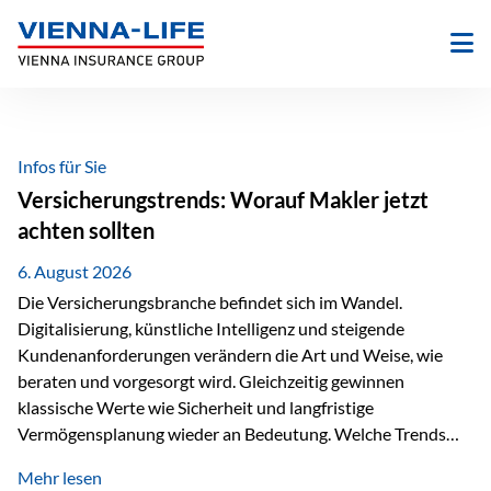
Zum
Inhalt
springen
Infos für Sie
Versicherungstrends: Worauf Makler jetzt
achten sollten
6. August 2026
Die Versicherungsbranche befindet sich im Wandel.
Digitalisierung, künstliche Intelligenz und steigende
Kundenanforderungen verändern die Art und Weise, wie
beraten und vorgesorgt wird. Gleichzeitig gewinnen
klassische Werte wie Sicherheit und langfristige
Vermögensplanung wieder an Bedeutung. Welche Trends
sollten Versicherungsmakler deshalb aktuell besonders im
Mehr lesen
Blick behalten? Digitalisierung und KI verändern die