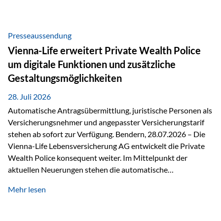
Beratung Digitale Prozesse und künstliche Intelligenz sind
längst Teil des Versicherungsalltags. Sie erleichtern
administrative Aufgaben, beschleunigen Abläufe und
Presseaussendung
schaffen mehr Zeit für das Wesentliche: die persönliche
Vienna-Life erweitert Private Wealth Police
Beratung. Gerade deshalb wird die individuelle Betreuung
um digitale Funktionen und zusätzliche
zum entscheidenden Erfolgsfaktor. Technologie kann
Gestaltungsmöglichkeiten
unterstützen, Vertrauen entsteht jedoch weiterhin im
persönlichen Gespräch. Bei der Vienna-Life reagieren…
28. Juli 2026
Automatische Antragsübermittlung, juristische Personen als
Versicherungsnehmer und angepasster Versicherungstarif
stehen ab sofort zur Verfügung. Bendern, 28.07.2026 – Die
Vienna-Life Lebensversicherung AG entwickelt die Private
Wealth Police konsequent weiter. Im Mittelpunkt der
aktuellen Neuerungen stehen die automatische
Antragsübermittlung, die Möglichkeit, juristische Personen
Mehr lesen
als Versicherungsnehmer einzusetzen, sowie eine
Überarbeitung des zugrundeliegenden Versicherungstarifes.
Durch die automatische Antragsübermittlung wird die