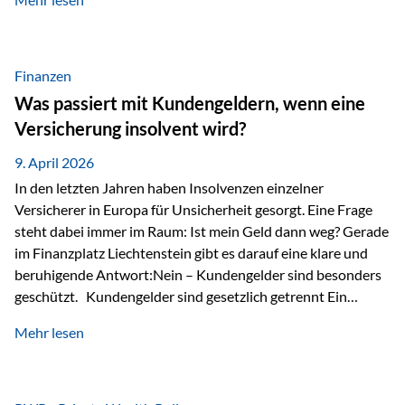
Modernes Value Investing als Grundlage Der
Investmentansatz von Estably basiert auf der
Weiterentwicklung des klassischen Value Investing. Im
Fokus stehen Unternehmen, deren Börsenkurs unter ihrem
Finanzen
inneren Wert liegt. Neben klassischen
Was passiert mit Kundengeldern, wenn eine
Bewertungskennzahlen werden auch qualitative Faktoren
Versicherung insolvent wird?
wie Geschäftsmodell, Wettbewerbsvorteile und
Managementqualität…
9. April 2026
In den letzten Jahren haben Insolvenzen einzelner
Versicherer in Europa für Unsicherheit gesorgt. Eine Frage
steht dabei immer im Raum: Ist mein Geld dann weg? Gerade
im Finanzplatz Liechtenstein gibt es darauf eine klare und
beruhigende Antwort:Nein – Kundengelder sind besonders
geschützt. Kundengelder sind gesetzlich getrennt Ein
zentraler Schutzmechanismus in Liechtenstein ist die
Mehr lesen
sogenannte Sondermasse. Das bedeutet:Die
Vermögenswerte, die zur Deckung der
Versicherungsverpflichtungen dienen, werden rechtlich vom
Vermögen der Versicherungsgesellschaft getrennt. Konkret