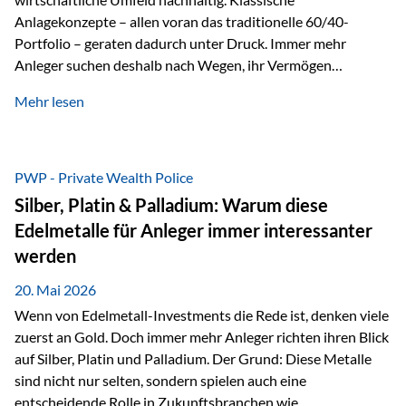
Anlagekonzepte – allen voran das traditionelle 60/40-
Portfolio – geraten dadurch unter Druck. Immer mehr
Anleger suchen deshalb nach Wegen, ihr Vermögen
langfristig gegen Kaufkraftverlust und geopolitische
Mehr lesen
Unsicherheit abzusichern. Genau hier rücken reale und
nicht-inflationierbare Werte wie Gold, Rohstoffe und
digitale Assets wieder in den Fokus. Gold gewinnt seine
monetäre Rolle zurück Gold erlebt derzeit eine
PWP - Private Wealth Police
bemerkenswerte Renaissance als monetärer Wertspeicher.
Silber, Platin & Palladium: Warum diese
Treiber sind Rekordkäufe der Zentralbanken, geopolitische
Edelmetalle für Anleger immer interessanter
Spannungen und ein schleichender Vertrauensverlust in
werden
ungedeckte Papierwährungen. Wie groß dieser
Vertrauensverlust ausfällt, zeigt ein nüchterner
20. Mai 2026
Langfristvergleich: Seit…
Wenn von Edelmetall-Investments die Rede ist, denken viele
zuerst an Gold. Doch immer mehr Anleger richten ihren Blick
auf Silber, Platin und Palladium. Der Grund: Diese Metalle
sind nicht nur selten, sondern spielen auch eine
entscheidende Rolle in Zukunftsbranchen wie