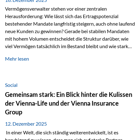
Vermögensverwalter stehen vor einer zentralen
Herausforderung: Wie lässt sich das Ertragspotenzial
bestehender Mandate langfristig steigern, auch ohne laufend
neue Kunden zu gewinnen? Gerade bei stabilen Mandaten
mit hohem Volumen entscheidet die Struktur darüber, wie
viel Vermögen tatsächlich im Bestand bleibt und wie stark
sich das Verwaltungsentgelt über die Jahre entwickelt. Ein
Mehr lesen
Beispiel verdeutlicht diese Wirkung besonders deutlich.
Wird ein Vermögen von 25 Millionen Euro über einen
Zeitraum von 20 Jahren verwaltet, ohne dass neue Kunden
hinzukommen, spielt nicht nur die Rendite eine Rolle. Auch
Social
steuerliche Effekte haben einen erheblichen Einfluss auf…
Gemeinsam stark: Ein Blick hinter die Kulissen
der Vienna-Life und der Vienna Insurance
Group
12. Dezember 2025
In einer Welt, die sich ständig weiterentwickelt, ist es
beruhigend zu wissen, dass man sich auf starke Partner