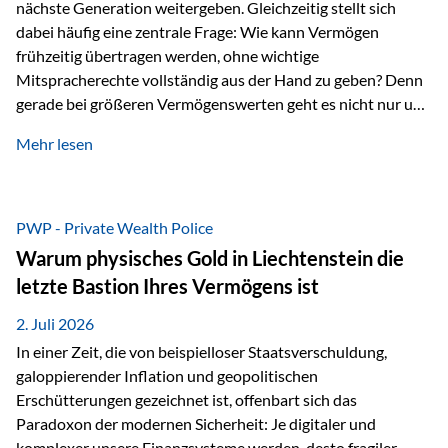
nächste Generation weitergeben. Gleichzeitig stellt sich
dabei häufig eine zentrale Frage: Wie kann Vermögen
frühzeitig übertragen werden, ohne wichtige
Mitspracherechte vollständig aus der Hand zu geben? Denn
gerade bei größeren Vermögenswerten geht es nicht nur um
die Frage der Übertragung. Es geht auch darum,
Mehr lesen
sicherzustellen, dass das Vermögen langfristig erhalten
bleibt und entsprechend der ursprünglichen Planung
verwendet wird. Ein Beispiel aus der Praxis Stellen Sie sich
folgende Situation vor: Ein Vater schenkt seiner Tochter
PWP - Private Wealth Police
einen Teil seines Vermögens. Einige Jahre später möchte die
Warum physisches Gold in Liechtenstein die
Tochter das Geld kurzfristig verwenden, um…
letzte Bastion Ihres Vermögens ist
2. Juli 2026
In einer Zeit, die von beispielloser Staatsverschuldung,
galoppierender Inflation und geopolitischen
Erschütterungen gezeichnet ist, offenbart sich das
Paradoxon der modernen Sicherheit: Je digitaler und
komplexer unsere Finanzsysteme werden, desto fragiler