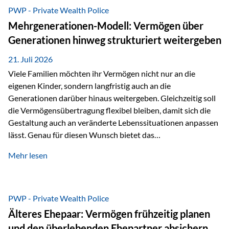
Abwicklung für Vertriebspartner deutlich effizienter
PWP - Private Wealth Police
gestaltet. Anträge werden direkt elektronisch übermittelt,
Mehrgenerationen-Modell: Vermögen über
Medienbrüche reduziert und die weitere Bearbeitung
Generationen hinweg strukturiert weitergeben
beschleunigt. Ab sofort können auch juristische Personen,
wie Kapitalgesellschaften oder Stiftungen, als
21. Juli 2026
Versicherungsnehmer eingesetzt werden. Damit erweitert
Viele Familien möchten ihr Vermögen nicht nur an die
die Vienna-Life die Einsatzmöglichkeiten der Private Wealth
eigenen Kinder, sondern langfristig auch an die
Police insbesondere für…
Generationen darüber hinaus weitergeben. Gleichzeitig soll
die Vermögensübertragung flexibel bleiben, damit sich die
Gestaltung auch an veränderte Lebenssituationen anpassen
lässt. Genau für diesen Wunsch bietet das
Mehrgenerationen-Modell der Private Wealth Police der
Mehr lesen
Vienna-Life eine interessante Lösung. Es ermöglicht,
Vermögen bereits heute generationenübergreifend zu
strukturieren und dennoch flexibel zu bleiben. Die
Ausgangssituation Stellen Sie sich folgende Familie vor: Die
PWP - Private Wealth Police
Großeltern haben über viele Jahre Vermögen aufgebaut. Ihr
Älteres Ehepaar: Vermögen frühzeitig planen
Wunsch ist es, dieses Vermögen nicht nur den eigenen
und den überlebenden Ehepartner absichern