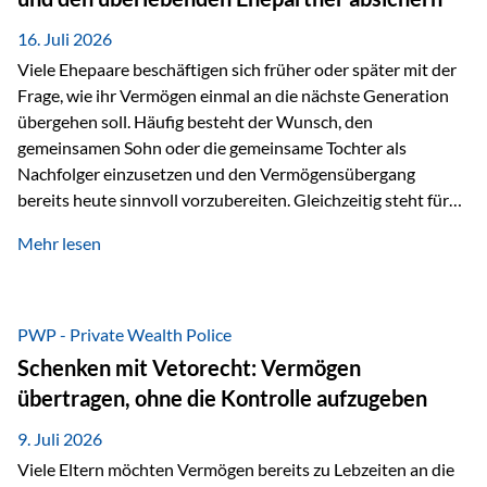
Kindern, sondern langfristig auch den Enkeln zukommen zu…
16. Juli 2026
Viele Ehepaare beschäftigen sich früher oder später mit der
Frage, wie ihr Vermögen einmal an die nächste Generation
übergehen soll. Häufig besteht der Wunsch, den
gemeinsamen Sohn oder die gemeinsame Tochter als
Nachfolger einzusetzen und den Vermögensübergang
bereits heute sinnvoll vorzubereiten. Gleichzeitig steht für
viele Ehepaare ein weiterer Aspekt im Mittelpunkt: Was
Mehr lesen
passiert, wenn einer der beiden verstirbt? Der überlebende
Ehepartner soll auch dann weiterhin finanziell unabhängig
bleiben und uneingeschränkt über das gemeinsame
Vermögen verfügen können. Genau für diese
PWP - Private Wealth Police
Ausgangssituation bietet die Private Wealth Police der
Schenken mit Vetorecht: Vermögen
Vienna-Life eine durchdachte Gestaltungsmöglichkeit. Die
übertragen, ohne die Kontrolle aufzugeben
Ausgangssituation Stellen Sie sich folgendes Beispiel vor:
Ein…
9. Juli 2026
Viele Eltern möchten Vermögen bereits zu Lebzeiten an die