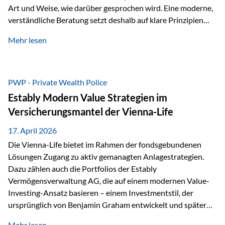
Art und Weise, wie darüber gesprochen wird. Eine moderne,
verständliche Beratung setzt deshalb auf klare Prinzipien
statt auf komplizierte Prognosen. Im Mittelpunkt stehen
Mehr lesen
fünf zentrale Faktoren: eine saubere Struktur, breite
Risikostreuung, Kosteneffizienz, steuerliche Optimierung
und ein wissenschaftlich fundierter Ansatz. Impulse zu
diesem Thema liefern unter anderem die praxisnahen
PWP - Private Wealth Police
Ansätze von Finanzexperte Klaus Rost, der seit vielen Jahren
Estably Modern Value Strategien im
für eine verständliche und…
Versicherungsmantel der Vienna-Life
17. April 2026
Die Vienna-Life bietet im Rahmen der fondsgebundenen
Lösungen Zugang zu aktiv gemanagten Anlagestrategien.
Dazu zählen auch die Portfolios der Estably
Vermögensverwaltung AG, die auf einem modernen Value-
Investing-Ansatz basieren – einem Investmentstil, der
ursprünglich von Benjamin Graham entwickelt und später
durch Investoren wie Warren Buffett weiter geprägt wurde.
Mehr lesen