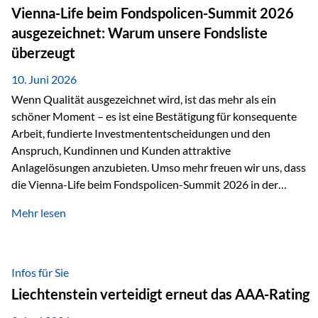
zahlreiche Zukunftstechnologien praktisch unverzichtbar.
Vienna-Life beim Fondspolicen-Summit 2026
Silber findet sich unter anderem in: Solarmodulen
ausgezeichnet: Warum unsere Fondsliste
Elektrofahrzeugen Halbleitern Smartphones und Tablets…
überzeugt
10. Juni 2026
Wenn Qualität ausgezeichnet wird, ist das mehr als ein
schöner Moment – es ist eine Bestätigung für konsequente
Arbeit, fundierte Investmententscheidungen und den
Anspruch, Kundinnen und Kunden attraktive
Anlagelösungen anzubieten. Umso mehr freuen wir uns, dass
die Vienna-Life beim Fondspolicen-Summit 2026 in der
Kategorie ETF/Passiv ausgezeichnet wurde. Grundlage
Mehr lesen
dieser Ehrung ist der renommierte Fondspolicenreport der
SAM – Smart Asset Management Service GmbH, bei dem
mehr als 20 Fondspolicen-Anbieter aus Investmentsicht
analysiert und verglichen wurden. Das Ergebnis: Die ETF-
Infos für Sie
Auswahl der Vienna-Life zählt zu den drei besten Angeboten
Liechtenstein verteidigt erneut das AAA-Rating
am Markt. Für uns ist diese Auszeichnung eine Bestätigung