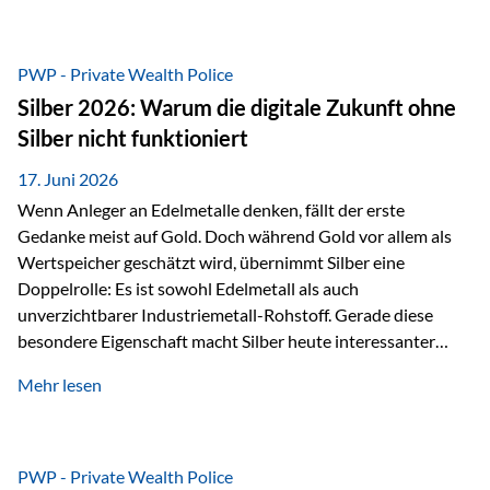
Chancen identifizieren, Risiken bewerten und Portfolios
gezielt steuern. Gerade in einem Umfeld, das von schnellen
Veränderungen geprägt ist, kann diese aktive
PWP - Private Wealth Police
Herangehensweise einen entscheidenden Mehrwert bieten.
Silber 2026: Warum die digitale Zukunft ohne
Was zeichnet aktive Fonds aus? Aktive Fonds verfolgen das
Silber nicht funktioniert
Ziel, nicht nur einen Markt abzubilden, sondern gezielt
Anlageentscheidungen zu treffen. Fondsmanager
17. Juni 2026
analysieren Unternehmen,…
Wenn Anleger an Edelmetalle denken, fällt der erste
Gedanke meist auf Gold. Doch während Gold vor allem als
Wertspeicher geschätzt wird, übernimmt Silber eine
Doppelrolle: Es ist sowohl Edelmetall als auch
unverzichtbarer Industriemetall-Rohstoff. Gerade diese
besondere Eigenschaft macht Silber heute interessanter
denn je. Denn die Welt wird nicht nur digitaler, sondern auch
Mehr lesen
elektrischer – und genau dort spielt Silber eine
entscheidende Rolle. Silber – das Metall der modernen
Wirtschaft Silber verfügt über die höchste elektrische
Leitfähigkeit aller Metalle. Diese Eigenschaft macht es für
PWP - Private Wealth Police