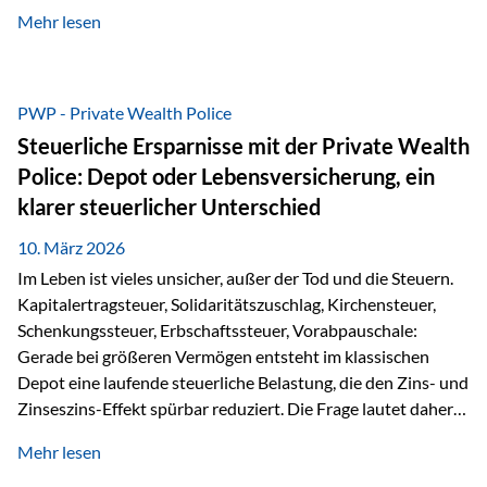
kontinuierliche Weiterbildung von vertrieblich tätigen
Mehr lesen
Personen transparent zu dokumentieren. Seit der
Umsetzung der EU-Versicherungsvertriebsrichtlinie besteht
eine gesetzliche Weiterbildungspflicht von mindestens 15
Stunden pro Jahr für vertrieblich tätige Personen in der
PWP - Private Wealth Police
Versicherungsbranche. Über die Weiterbildungsdatenbank
Steuerliche Ersparnisse mit der Private Wealth
von „gut beraten“ können absolvierte Bildungsmaßnahmen
Police: Depot oder Lebensversicherung, ein
zentral erfasst und dokumentiert werden. „gut beraten“
klarer steuerlicher Unterschied
zertifiziert Als zertifizierter Bildungsanbieter können unsere
Webinare nun für die…
10. März 2026
Im Leben ist vieles unsicher, außer der Tod und die Steuern.
Kapitalertragsteuer, Solidaritätszuschlag, Kirchensteuer,
Schenkungssteuer, Erbschaftssteuer, Vorabpauschale:
Gerade bei größeren Vermögen entsteht im klassischen
Depot eine laufende steuerliche Belastung, die den Zins- und
Zinseszins-Effekt spürbar reduziert. Die Frage lautet daher:
Wie kann Vermögen strukturiert werden, damit Steuern
Mehr lesen
nicht laufend Kapital entziehen – sondern möglichst lange im
System arbeiten? Hier setzt die Private Wealth Police an.