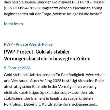
dies beispielsweise über den GoldInvest Plus Fund – Klasse I
(ISIN LI0395418325) umgesetzt werden. Nachlassplanung
beginnt selten mit der Frage „Welche Anlage ist die beste?“.
In der Praxis geht es zuerst um ganz andere Themen:Wer soll
Mehr lesen
was bekommen – wann – und in welcher Struktur?Und vor
allem: Wie lassen sich Streit, Liquiditätsengpässe oder
Notverkäufe vermeiden, wenn ein Todesfall eintritt? Gerade
bei größeren Vermögen ist das entscheidend.
PWP - Private Wealth Police
PWP Protect: Gold als stabiler
Vermögensbaustein in bewegten Zeiten
5. Februar 2026
Gold steht seit Jahrtausenden für Beständigkeit, Werterhalt
und Vertrauen. Auch Anfang 2026 bestätigt sich seine Rolle
als strategischer Baustein in der Vermögensverwaltung –
nicht als kurzfristiges Spekulationsobjekt, sondern als
stabilisierendes Element in langfristig ausgerichteten
Portfolios. Dabei gilt: Kurzfristige Kursrückgänge und
Schwankungen sind jederzeit möglich – insbesondere nach