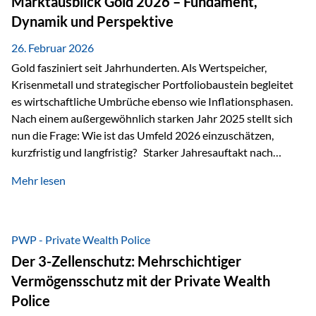
Marktausblick Gold 2026 – Fundament,
nicht ausreichen Traditionelle Nachlassregelungen stoßen
Dynamik und Perspektive
oft…
26. Februar 2026
Gold fasziniert seit Jahrhunderten. Als Wertspeicher,
Krisenmetall und strategischer Portfoliobaustein begleitet
es wirtschaftliche Umbrüche ebenso wie Inflationsphasen.
Nach einem außergewöhnlich starken Jahr 2025 stellt sich
nun die Frage: Wie ist das Umfeld 2026 einzuschätzen,
kurzfristig und langfristig? Starker Jahresauftakt nach
außergewöhnlichem Vorjahr Gold ist mit deutlicher
Mehr lesen
Dynamik in das Jahr 2026 gestartet. Zwischen dem
01.01.2026 und dem 31.01.2026 das Edelmetall: +12,8 % in
USD +11,7 % in EUR Durchschnitt über alle betrachteten
Währungen: +11,5 % Bereits 2025 war ein außergewöhnlich
PWP - Private Wealth Police
starkes Jahr: +64,4 % in USD Durchschnitt über alle
Der 3-Zellenschutz: Mehrschichtiger
Währungen: +56,6 % Langfristig zeigt sich ebenfalls ein
Vermögensschutz mit der Private Wealth
solides…
Police