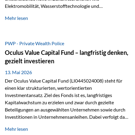
Elektromobilität, Wasserstofftechnologie und
Digitalisierung. Dadurch verbinden sie zwei wichtige
Mehr lesen
Faktoren für Investoren – begrenztes Angebot und
steigende industrielle Nachfrage. Edelmetalle als
Investment mit Zukunftspotenzial Während Gold oft als
klassischer „Sicherheitsanker“ gilt, bieten Silber, Platin und
PWP - Private Wealth Police
Palladium zusätzlich die Chance, von technologischen
Oculus Value Capital Fund – langfristig denken,
Entwicklungen zu profitieren. Die Nachfrage entsteht nicht
gezielt investieren
nur durch Anleger, sondern vor allem durch die Industrie.
Gerade in…
13. Mai 2026
Der Oculus Value Capital Fund (LI0445024008) steht für
einen klar strukturierten, wertorientierten
Investmentansatz. Ziel des Fonds ist es, langfristiges
Kapitalwachstum zu erzielen und zwar durch gezielte
Beteiligungen an ausgewählten Unternehmen sowie durch
Investitionen in Unternehmensanleihen. Dabei verfolgt das
Fondsmanagement eine klare Philosophie: Nicht kurzfristige
Mehr lesen
Marktbewegungen stehen im Fokus, sondern die