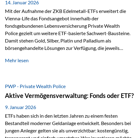
breit ab, ohne die…
14. Januar 2026
Mit der Aufnahme der ZKB Edelmetall-ETFs erweitert die
Vienna-Life das Fondsangebot innerhalb der
fondsgebundenen Lebensversicherung Private Wealth
Police gezielt um weitere ETF-basierte Sachwert-Bausteine.
Damit stehen Gold, Silber, Platin und Palladium als
börsengehandelte Lösungen zur Verfügung, die jeweils
physisch hinterlegte Edelmetalle abbilden. Der Fokus liegt
Mehr lesen
dabei nicht auf einzelnen Marktmeinungen, sondern auf
einer systematischen Portfoliologik: ETFs dienen als
transparente, effiziente Bausteine für Risikostreuung,
Inflationsrobustheit und Stabilisierung – eingebettet in eine
PWP - Private Wealth Police
liechtensteinische Versicherungsstruktur. Die
Aktive Vermögensverwaltung: Fonds oder ETF?
Sicherheitsarchitektur: Liechtenstein als Strukturprinzip Die
Private Wealth Police positioniert sich mit einer dreistufigen
9. Januar 2026
Sicherheitsarchitektur, die auf mehreren Ebenen ansetzt:
ETFs haben sich in den letzten Jahren zu einem festen
Stufe 1: Versicherer-Ebene • Versicherung mit…
Bestandteil moderner Geldanlage entwickelt. Besonders bei
jungen Anleger gelten sie als unverzichtbar: kostengünstig,
transparent und einfach umsetzbar. Wer investieren möchte,