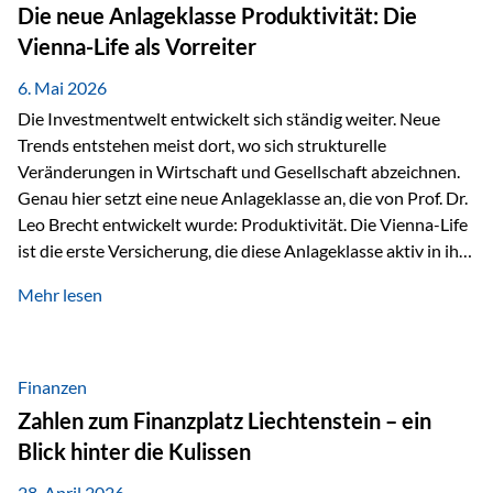
Strecke mit rund 4,8 Kilometern und 680 Höhenmetern
Die neue Anlageklasse Produktivität: Die
stellte die Teilnehmerinnen und Teilnehmer vor eine
Vienna-Life als Vorreiter
sportliche Herausforderung. Doch…
6. Mai 2026
Die Investmentwelt entwickelt sich ständig weiter. Neue
Trends entstehen meist dort, wo sich strukturelle
Veränderungen in Wirtschaft und Gesellschaft abzeichnen.
Genau hier setzt eine neue Anlageklasse an, die von Prof. Dr.
Leo Brecht entwickelt wurde: Produktivität. Die Vienna-Life
ist die erste Versicherung, die diese Anlageklasse aktiv in ihre
Lösung integriert und positioniert sich damit bewusst als
Mehr lesen
Vorreiter. Warum auf das Thema Produktivität setzen? Die
globalen Herausforderungen der Zeit, wie Inflation,
demografischer Wandel oder sinkendes
Wirtschaftswachstum, verändern die Spielregeln für
Finanzen
Investoren. Produktivität adressiert genau diese
Zahlen zum Finanzplatz Liechtenstein – ein
Herausforderungen, da wirtschaftliches Wachstum
Blick hinter die Kulissen
langfristig durch Produktivitätssteigerung entsteht, also
durch die Fähigkeit von Unternehmen, mehr…
28. April 2026