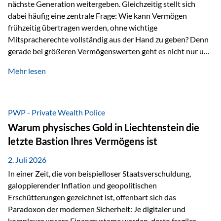
nächste Generation weitergeben. Gleichzeitig stellt sich
dabei häufig eine zentrale Frage: Wie kann Vermögen
frühzeitig übertragen werden, ohne wichtige
Mitspracherechte vollständig aus der Hand zu geben? Denn
gerade bei größeren Vermögenswerten geht es nicht nur um
die Frage der Übertragung. Es geht auch darum,
Mehr lesen
sicherzustellen, dass das Vermögen langfristig erhalten
bleibt und entsprechend der ursprünglichen Planung
verwendet wird. Ein Beispiel aus der Praxis Stellen Sie sich
folgende Situation vor: Ein Vater schenkt seiner Tochter
PWP - Private Wealth Police
einen Teil seines Vermögens. Einige Jahre später möchte die
Warum physisches Gold in Liechtenstein die
Tochter das Geld kurzfristig verwenden, um…
letzte Bastion Ihres Vermögens ist
2. Juli 2026
In einer Zeit, die von beispielloser Staatsverschuldung,
galoppierender Inflation und geopolitischen
Erschütterungen gezeichnet ist, offenbart sich das
Paradoxon der modernen Sicherheit: Je digitaler und
komplexer unsere Finanzsysteme werden, desto fragiler