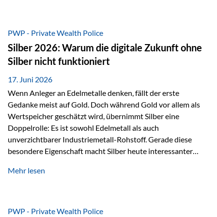
Chancen identifizieren, Risiken bewerten und Portfolios
gezielt steuern. Gerade in einem Umfeld, das von schnellen
Veränderungen geprägt ist, kann diese aktive
PWP - Private Wealth Police
Herangehensweise einen entscheidenden Mehrwert bieten.
Silber 2026: Warum die digitale Zukunft ohne
Was zeichnet aktive Fonds aus? Aktive Fonds verfolgen das
Silber nicht funktioniert
Ziel, nicht nur einen Markt abzubilden, sondern gezielt
Anlageentscheidungen zu treffen. Fondsmanager
17. Juni 2026
analysieren Unternehmen,…
Wenn Anleger an Edelmetalle denken, fällt der erste
Gedanke meist auf Gold. Doch während Gold vor allem als
Wertspeicher geschätzt wird, übernimmt Silber eine
Doppelrolle: Es ist sowohl Edelmetall als auch
unverzichtbarer Industriemetall-Rohstoff. Gerade diese
besondere Eigenschaft macht Silber heute interessanter
denn je. Denn die Welt wird nicht nur digitaler, sondern auch
Mehr lesen
elektrischer – und genau dort spielt Silber eine
entscheidende Rolle. Silber – das Metall der modernen
Wirtschaft Silber verfügt über die höchste elektrische
Leitfähigkeit aller Metalle. Diese Eigenschaft macht es für
PWP - Private Wealth Police