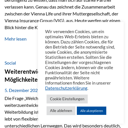
verlassen kann. Genau das zeichnet die Zusammenarbeit
zwischen der Vienna Life und ihrer Muttergesellschaft, der
Vienna Insurance Group (VIG), aus. Heute werfen wir einen
Blick hinter die Kulissen auf eine Unternehmensgruppe mit
Wir verwenden Cookies, um ein
beeindruckender Geschichte, gewachsenem Know-how und
optimales Web-Erlebnis bieten zu
Mehr lesen
einem stabilen Fundament. Ein starkes Netzwerk in ganz
können. Dazu zählen Cookies, die für
den Betrieb der Seite notwendig sind,
Europa Die Vienna Insurance Group ist die führende
sowie Cookies, die anonymisierte
Versicherungsgruppe in Zentral- und Osteuropa. Mit über
Statistiken erstellen. Sollten Sie die
50 Versicherungsgesellschaften in insgesamt 30 Ländern
Social
Einstellungen der vorgeschlagenen
Cookies ändern, können wir die volle
verbindet sie regionale Stärke mit internationaler
Weiterentwicklung im Berufsalltag: Welche
Funktionalität der Seite nicht
Kompetenz.
gewährleisten. Weitere
Möglichkeiten es gibt
Informationen finden Sie in unserer
Datenschutzerklärung
.
5. Dezember 2025
Die Frage „Welche Möglichkeiten gibt es, sich
Cookie Einstellungen
weiterzuentwickeln?“ lässt sich heute vielseitig beantworten.
Alle ablehnen
Alle akzeptieren
Weiterbildung ist längst kein starrer Prozess mehr, sondern
lebt von flexiblen Formaten, individuellen Bedürfnissen und
unterschiedlichen Lernwegen. Das wird besonders deutlich,