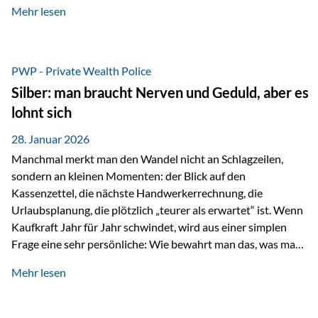
Mehr lesen
starken Anstiegen. Diese verändern jedoch nicht die
langfristige Funktion von Gold als Sachwert und
Diversifikationsinstrument. In einem Umfeld, das weiterhin
von geopolitischen Spannungen, einer stark ausgeweiteten
PWP - Private Wealth Police
Geldmenge sowie strukturellen Verschiebungen an den
Silber: man braucht Nerven und Geduld, aber es
Kapitalmärkten geprägt ist, bleibt Gold ein bewährter Anker.
lohnt sich
Nicht, weil…
28. Januar 2026
Manchmal merkt man den Wandel nicht an Schlagzeilen,
sondern an kleinen Momenten: der Blick auf den
Kassenzettel, die nächste Handwerkerrechnung, die
Urlaubsplanung, die plötzlich „teurer als erwartet“ ist. Wenn
Kaufkraft Jahr für Jahr schwindet, wird aus einer simplen
Frage eine sehr persönliche: Wie bewahrt man das, was man
sich aufgebaut hat? Genau dann wird es Zeit, sich
Mehr lesen
Sachwerten mit einer Investition in Sachwerte zu
beschäftigen; Nicht als Mode, sondern als Prinzip: Vermögen
soll nicht nur wachsen, sondern auch Substanz behalten –