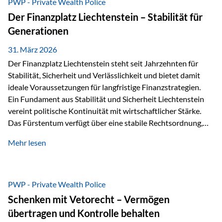
PWP - Private Wealth Police
heißt das:Diese Gelder gehören im Konkursfall nicht zur
Der Finanzplatz Liechtenstein – Stabilität für
allgemeinen Konkursmasse, sondern werden ausschließlich
Generationen
zur Erfüllung…
31. März 2026
Der Finanzplatz Liechtenstein steht seit Jahrzehnten für
Stabilität, Sicherheit und Verlässlichkeit und bietet damit
ideale Voraussetzungen für langfristige Finanzstrategien.
Ein Fundament aus Stabilität und Sicherheit Liechtenstein
vereint politische Kontinuität mit wirtschaftlicher Stärke.
Das Fürstentum verfügt über eine stabile Rechtsordnung,
die auf einer parlamentarischen Demokratie mit
Mehr lesen
monarchischen Elementen basiert. Diese Struktur schafft
nicht nur politische Stabilität, sondern auch eine
außergewöhnlich hohe Planungssicherheit für Investoren
und Unternehmen. Ein wesentliches Merkmal ist die
PWP - Private Wealth Police
Staatsfinanzierung: Liechtenstein weist keine
Schenken mit Vetorecht – Vermögen
Staatsschulden auf, und der Schutz der wirtschaftlichen
übertragen und Kontrolle behalten
Interessen der Bevölkerung ist in der Verfassung verankert.