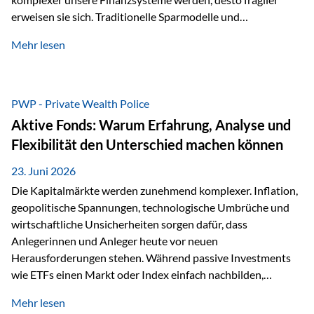
erweisen sie sich. Traditionelle Sparmodelle und
papierbasierte Anlagen, die über Jahrzehnte als
Mehr lesen
unumstößlich galten, versagen angesichts der expansiven
Geldpolitik der Zentralbanken. In diesem Umfeld stellt die
Rückbesinnung auf ein Jahrtausende altes Edelmetall keine
Nostalgie dar, sondern ist die modernste und strategisch
PWP - Private Wealth Police
klügste Antwort auf globale Instabilität. Physische Werte
Aktive Fonds: Warum Erfahrung, Analyse und
und der richtige Rechtsstandort sind heute keine bloße
Flexibilität den Unterschied machen können
Option mehr, sondern eine strategische Notwendigkeit. 1.
Der massive Aufwand hinter einem winzigen…
23. Juni 2026
Die Kapitalmärkte werden zunehmend komplexer. Inflation,
geopolitische Spannungen, technologische Umbrüche und
wirtschaftliche Unsicherheiten sorgen dafür, dass
Anlegerinnen und Anleger heute vor neuen
Herausforderungen stehen. Während passive Investments
wie ETFs einen Markt oder Index einfach nachbilden,
verfolgen aktiv gemanagte Fonds einen anderen Ansatz: Sie
Mehr lesen
setzen auf die Expertise erfahrener Fondsmanager, die