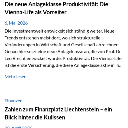
Strecke mit rund 4,8 Kilometern und 680 Höhenmetern
Die neue Anlageklasse Produktivität: Die
stellte die Teilnehmerinnen und Teilnehmer vor eine
Vienna-Life als Vorreiter
sportliche Herausforderung. Doch…
6. Mai 2026
Die Investmentwelt entwickelt sich ständig weiter. Neue
Trends entstehen meist dort, wo sich strukturelle
Veränderungen in Wirtschaft und Gesellschaft abzeichnen.
Genau hier setzt eine neue Anlageklasse an, die von Prof. Dr.
Leo Brecht entwickelt wurde: Produktivität. Die Vienna-Life
ist die erste Versicherung, die diese Anlageklasse aktiv in ihre
Lösung integriert und positioniert sich damit bewusst als
Mehr lesen
Vorreiter. Warum auf das Thema Produktivität setzen? Die
globalen Herausforderungen der Zeit, wie Inflation,
demografischer Wandel oder sinkendes
Wirtschaftswachstum, verändern die Spielregeln für
Finanzen
Investoren. Produktivität adressiert genau diese
Zahlen zum Finanzplatz Liechtenstein – ein
Herausforderungen, da wirtschaftliches Wachstum
Blick hinter die Kulissen
langfristig durch Produktivitätssteigerung entsteht, also
durch die Fähigkeit von Unternehmen, mehr…
28. April 2026