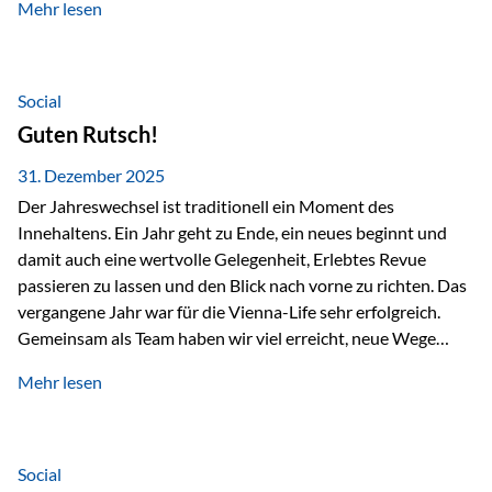
Mehr lesen
Branchentreffen für Finanz- und Versicherungsprofis im
deutschsprachigen Raum. Für uns bietet die Veranstaltung
die ideale Plattform, um aktuelle Themen rund um Vorsorge,
Vermögensstrukturierung und Nachfolgeplanung
Social
gemeinsam zu diskutieren. Persönlich für Sie vor Ort An
Guten Rutsch!
beiden Kongresstagen stehen Ihnen Maximilian
Fichtenbauer, Dirk…
31. Dezember 2025
Der Jahreswechsel ist traditionell ein Moment des
Innehaltens. Ein Jahr geht zu Ende, ein neues beginnt und
damit auch eine wertvolle Gelegenheit, Erlebtes Revue
passieren zu lassen und den Blick nach vorne zu richten. Das
vergangene Jahr war für die Vienna-Life sehr erfolgreich.
Gemeinsam als Team haben wir viel erreicht, neue Wege
beschritten und besondere Momente erlebt.
Mehr lesen
Veranstaltungen wie der Schnifisschnauf, aber auch unsere
Teamevents, vom Minigolf bis zur Weihnachtsfeier, haben
den Zusammenhalt gestärkt und gezeigt, wie wichtig ein
starkes Miteinander ist. Neben diesen gemeinsamen
Social