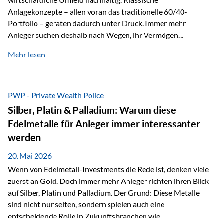
Anlagekonzepte – allen voran das traditionelle 60/40-
Portfolio – geraten dadurch unter Druck. Immer mehr
Anleger suchen deshalb nach Wegen, ihr Vermögen
langfristig gegen Kaufkraftverlust und geopolitische
Mehr lesen
Unsicherheit abzusichern. Genau hier rücken reale und
nicht-inflationierbare Werte wie Gold, Rohstoffe und
digitale Assets wieder in den Fokus. Gold gewinnt seine
monetäre Rolle zurück Gold erlebt derzeit eine
PWP - Private Wealth Police
bemerkenswerte Renaissance als monetärer Wertspeicher.
Silber, Platin & Palladium: Warum diese
Treiber sind Rekordkäufe der Zentralbanken, geopolitische
Edelmetalle für Anleger immer interessanter
Spannungen und ein schleichender Vertrauensverlust in
werden
ungedeckte Papierwährungen. Wie groß dieser
Vertrauensverlust ausfällt, zeigt ein nüchterner
20. Mai 2026
Langfristvergleich: Seit…
Wenn von Edelmetall-Investments die Rede ist, denken viele
zuerst an Gold. Doch immer mehr Anleger richten ihren Blick
auf Silber, Platin und Palladium. Der Grund: Diese Metalle
sind nicht nur selten, sondern spielen auch eine
entscheidende Rolle in Zukunftsbranchen wie