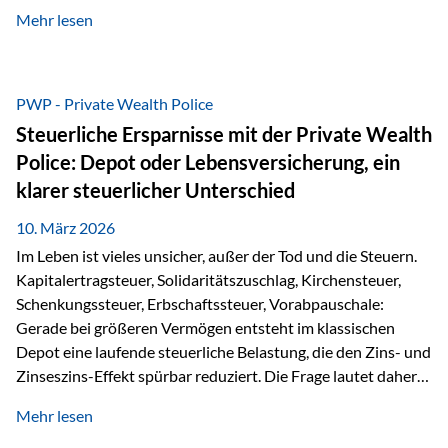
kontinuierliche Weiterbildung von vertrieblich tätigen
Mehr lesen
Personen transparent zu dokumentieren. Seit der
Umsetzung der EU-Versicherungsvertriebsrichtlinie besteht
eine gesetzliche Weiterbildungspflicht von mindestens 15
Stunden pro Jahr für vertrieblich tätige Personen in der
PWP - Private Wealth Police
Versicherungsbranche. Über die Weiterbildungsdatenbank
Steuerliche Ersparnisse mit der Private Wealth
von „gut beraten“ können absolvierte Bildungsmaßnahmen
Police: Depot oder Lebensversicherung, ein
zentral erfasst und dokumentiert werden. „gut beraten“
klarer steuerlicher Unterschied
zertifiziert Als zertifizierter Bildungsanbieter können unsere
Webinare nun für die…
10. März 2026
Im Leben ist vieles unsicher, außer der Tod und die Steuern.
Kapitalertragsteuer, Solidaritätszuschlag, Kirchensteuer,
Schenkungssteuer, Erbschaftssteuer, Vorabpauschale:
Gerade bei größeren Vermögen entsteht im klassischen
Depot eine laufende steuerliche Belastung, die den Zins- und
Zinseszins-Effekt spürbar reduziert. Die Frage lautet daher:
Wie kann Vermögen strukturiert werden, damit Steuern
Mehr lesen
nicht laufend Kapital entziehen – sondern möglichst lange im
System arbeiten? Hier setzt die Private Wealth Police an.