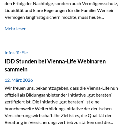
den Erfolg der Nachfolge, sondern auch Vermögensschutz,
Liquidität und klare Regelungen für die Familie. Wer sein
Vermögen langfristig sichern möchte, muss heute
international denken. Und genau hier setzt das Buch
Mehr lesen
„Erfolgsformel Liechtenstein“, herausgegeben und verfasst
von Rolf Klein, an – ein praxisnahes Nachschlagewerk, das
Vermögensnachfolge, Vermögensmanagement und
Vermögensschutz strategisch miteinander verbindet.
Infos für Sie
Warum klassische Nachfolgeplanung oft scheitert Viele
IDD Stunden bei Vienna-Life Webinaren
Vermögen werden erst im Todesfall übertragen. Das kann zu
sammeln
Problemen führen: Hohe Erbschaftsteuern Streitigkeiten
zwischen Erben Liquiditätsprobleme bei Immobilien…
12. März 2026
Wir freuen uns, bekanntzugeben, dass die Vienna-Life nun
offiziell als Bildungsanbieter der Initiative „gut beraten“
zertifiziert ist. Die Initiative „gut beraten“ ist eine
branchenweite Weiterbildungsinitiative der deutschen
Versicherungswirtschaft. Ihr Ziel ist es, die Qualität der
Beratung im Versicherungsvertrieb zu stärken und die