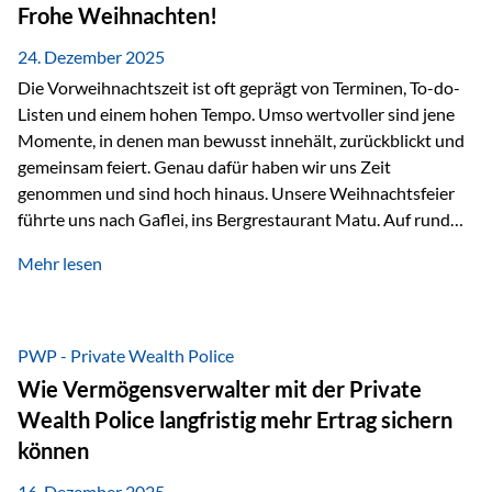
Erlebnissen konnten wir…
Frohe Weihnachten!
24. Dezember 2025
Die Vorweihnachtszeit ist oft geprägt von Terminen, To-do-
Listen und einem hohen Tempo. Umso wertvoller sind jene
Momente, in denen man bewusst innehält, zurückblickt und
gemeinsam feiert. Genau dafür haben wir uns Zeit
genommen und sind hoch hinaus. Unsere Weihnachtsfeier
führte uns nach Gaflei, ins Bergrestaurant Matu. Auf rund
1.500 Metern über dem Rheintal erwartete uns nicht nur ein
Mehr lesen
beeindruckendes Panorama, sondern auch etwas, das im
Alltag oft zu kurz kommt: Ruhe, Klarheit und echter
Weitblick, im wahrsten Sinne des Wortes. Inmitten
verschneiter Landschaft, bei feinem Essen, guter Musik und
PWP - Private Wealth Police
einer entspannten…
Wie Vermögensverwalter mit der Private
Wealth Police langfristig mehr Ertrag sichern
können
16. Dezember 2025