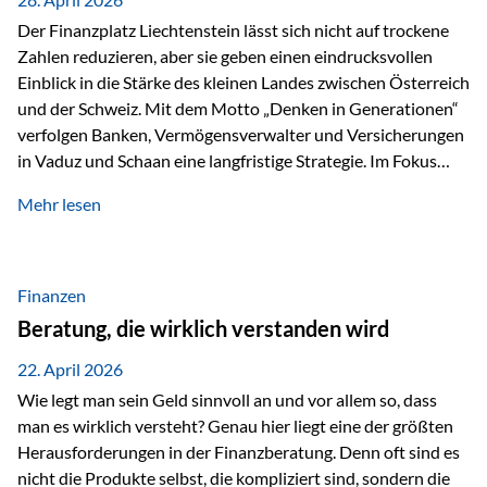
Der Finanzplatz Liechtenstein lässt sich nicht auf trockene
Zahlen reduzieren, aber sie geben einen eindrucksvollen
Einblick in die Stärke des kleinen Landes zwischen Österreich
und der Schweiz. Mit dem Motto „Denken in Generationen“
verfolgen Banken, Vermögensverwalter und Versicherungen
in Vaduz und Schaan eine langfristige Strategie. Im Fokus
stehen dabei vor allem: Qualität Stabilität internationaler
Mehr lesen
Marktzugang Liechtenstein hat sich in den letzten Jahren zu
einem wichtigen Drehpunkt für grenzüberschreitende
Finanzdienstleistungen entwickelt – und die aktuellsten
verfügbaren Kennzahlen (Stand Ende 2024, veröffentlicht
Finanzen
2025/2026)…
Beratung, die wirklich verstanden wird
22. April 2026
Wie legt man sein Geld sinnvoll an und vor allem so, dass
man es wirklich versteht? Genau hier liegt eine der größten
Herausforderungen in der Finanzberatung. Denn oft sind es
nicht die Produkte selbst, die kompliziert sind, sondern die