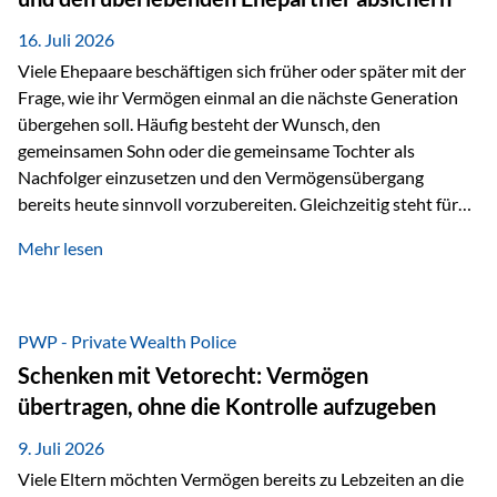
Kindern, sondern langfristig auch den Enkeln zukommen zu…
16. Juli 2026
Viele Ehepaare beschäftigen sich früher oder später mit der
Frage, wie ihr Vermögen einmal an die nächste Generation
übergehen soll. Häufig besteht der Wunsch, den
gemeinsamen Sohn oder die gemeinsame Tochter als
Nachfolger einzusetzen und den Vermögensübergang
bereits heute sinnvoll vorzubereiten. Gleichzeitig steht für
viele Ehepaare ein weiterer Aspekt im Mittelpunkt: Was
Mehr lesen
passiert, wenn einer der beiden verstirbt? Der überlebende
Ehepartner soll auch dann weiterhin finanziell unabhängig
bleiben und uneingeschränkt über das gemeinsame
Vermögen verfügen können. Genau für diese
PWP - Private Wealth Police
Ausgangssituation bietet die Private Wealth Police der
Schenken mit Vetorecht: Vermögen
Vienna-Life eine durchdachte Gestaltungsmöglichkeit. Die
übertragen, ohne die Kontrolle aufzugeben
Ausgangssituation Stellen Sie sich folgendes Beispiel vor:
Ein…
9. Juli 2026
Viele Eltern möchten Vermögen bereits zu Lebzeiten an die