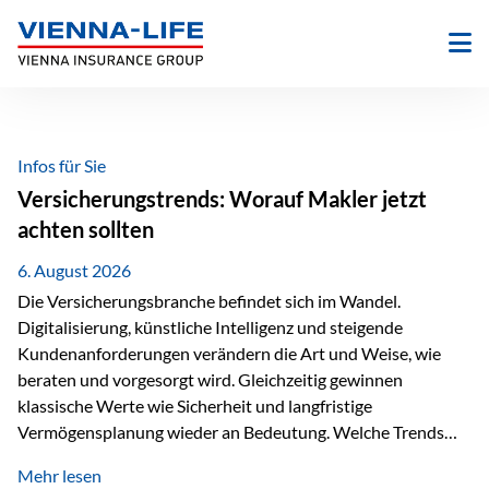
Zum
Inhalt
springen
Infos für Sie
Versicherungstrends: Worauf Makler jetzt
achten sollten
6. August 2026
Die Versicherungsbranche befindet sich im Wandel.
Digitalisierung, künstliche Intelligenz und steigende
Kundenanforderungen verändern die Art und Weise, wie
beraten und vorgesorgt wird. Gleichzeitig gewinnen
klassische Werte wie Sicherheit und langfristige
Vermögensplanung wieder an Bedeutung. Welche Trends
sollten Versicherungsmakler deshalb aktuell besonders im
Mehr lesen
Blick behalten? Digitalisierung und KI verändern die