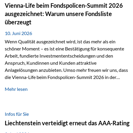
zahlreiche Zukunftstechnologien praktisch unverzichtbar.
Vienna-Life beim Fondspolicen-Summit 2026
Silber findet sich unter anderem in: Solarmodulen
ausgezeichnet: Warum unsere Fondsliste
Elektrofahrzeugen Halbleitern Smartphones und Tablets…
überzeugt
10. Juni 2026
Wenn Qualität ausgezeichnet wird, ist das mehr als ein
schöner Moment – es ist eine Bestätigung für konsequente
Arbeit, fundierte Investmententscheidungen und den
Anspruch, Kundinnen und Kunden attraktive
Anlagelösungen anzubieten. Umso mehr freuen wir uns, dass
die Vienna-Life beim Fondspolicen-Summit 2026 in der
Kategorie ETF/Passiv ausgezeichnet wurde. Grundlage
Mehr lesen
dieser Ehrung ist der renommierte Fondspolicenreport der
SAM – Smart Asset Management Service GmbH, bei dem
mehr als 20 Fondspolicen-Anbieter aus Investmentsicht
analysiert und verglichen wurden. Das Ergebnis: Die ETF-
Infos für Sie
Auswahl der Vienna-Life zählt zu den drei besten Angeboten
Liechtenstein verteidigt erneut das AAA-Rating
am Markt. Für uns ist diese Auszeichnung eine Bestätigung