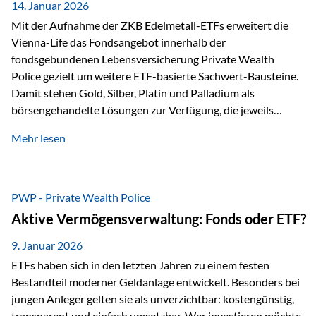
breit ab, ohne die…
14. Januar 2026
Mit der Aufnahme der ZKB Edelmetall-ETFs erweitert die
Vienna-Life das Fondsangebot innerhalb der
fondsgebundenen Lebensversicherung Private Wealth
Police gezielt um weitere ETF-basierte Sachwert-Bausteine.
Damit stehen Gold, Silber, Platin und Palladium als
börsengehandelte Lösungen zur Verfügung, die jeweils
physisch hinterlegte Edelmetalle abbilden. Der Fokus liegt
Mehr lesen
dabei nicht auf einzelnen Marktmeinungen, sondern auf
einer systematischen Portfoliologik: ETFs dienen als
transparente, effiziente Bausteine für Risikostreuung,
Inflationsrobustheit und Stabilisierung – eingebettet in eine
PWP - Private Wealth Police
liechtensteinische Versicherungsstruktur. Die
Aktive Vermögensverwaltung: Fonds oder ETF?
Sicherheitsarchitektur: Liechtenstein als Strukturprinzip Die
Private Wealth Police positioniert sich mit einer dreistufigen
9. Januar 2026
Sicherheitsarchitektur, die auf mehreren Ebenen ansetzt:
ETFs haben sich in den letzten Jahren zu einem festen
Stufe 1: Versicherer-Ebene • Versicherung mit…
Bestandteil moderner Geldanlage entwickelt. Besonders bei
jungen Anleger gelten sie als unverzichtbar: kostengünstig,
transparent und einfach umsetzbar. Wer investieren möchte,