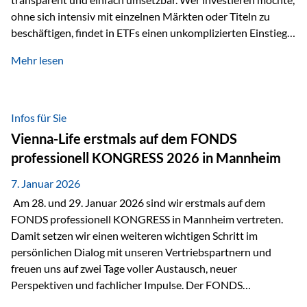
ohne sich intensiv mit einzelnen Märkten oder Titeln zu
beschäftigen, findet in ETFs einen unkomplizierten Einstieg
in den Kapitalmarkt. Aktiv gemanagte Fonds hingegen
Mehr lesen
werden häufig kritisch betrachtet. Sie gelten als teurer,
komplexer und weniger zeitgemäß. Doch greift diese
Einschätzung wirklich zu kurz? Ein differenzierter Blick zeigt:
Beide Ansätze haben ihre Berechtigung und ihre Stärken
Infos für Sie
entfalten sie oft gerade in Kombination. ETFs: Effizient, breit
Vienna-Life erstmals auf dem FONDS
gestreut und klar strukturiert…
professionell KONGRESS 2026 in Mannheim
7. Januar 2026
Am 28. und 29. Januar 2026 sind wir erstmals auf dem
FONDS professionell KONGRESS in Mannheim vertreten.
Damit setzen wir einen weiteren wichtigen Schritt im
persönlichen Dialog mit unseren Vertriebspartnern und
freuen uns auf zwei Tage voller Austausch, neuer
Perspektiven und fachlicher Impulse. Der FONDS
professionell KONGRESS zählt zu den wichtigsten