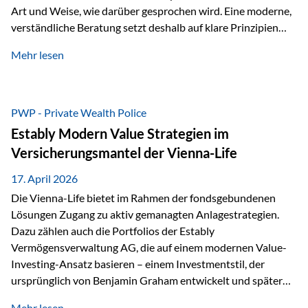
Art und Weise, wie darüber gesprochen wird. Eine moderne,
verständliche Beratung setzt deshalb auf klare Prinzipien
statt auf komplizierte Prognosen. Im Mittelpunkt stehen
Mehr lesen
fünf zentrale Faktoren: eine saubere Struktur, breite
Risikostreuung, Kosteneffizienz, steuerliche Optimierung
und ein wissenschaftlich fundierter Ansatz. Impulse zu
diesem Thema liefern unter anderem die praxisnahen
PWP - Private Wealth Police
Ansätze von Finanzexperte Klaus Rost, der seit vielen Jahren
Estably Modern Value Strategien im
für eine verständliche und…
Versicherungsmantel der Vienna-Life
17. April 2026
Die Vienna-Life bietet im Rahmen der fondsgebundenen
Lösungen Zugang zu aktiv gemanagten Anlagestrategien.
Dazu zählen auch die Portfolios der Estably
Vermögensverwaltung AG, die auf einem modernen Value-
Investing-Ansatz basieren – einem Investmentstil, der
ursprünglich von Benjamin Graham entwickelt und später
durch Investoren wie Warren Buffett weiter geprägt wurde.
Mehr lesen