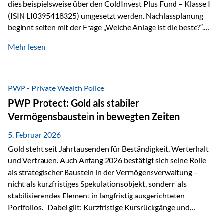
dies beispielsweise über den GoldInvest Plus Fund – Klasse I
(ISIN LI0395418325) umgesetzt werden. Nachlassplanung
beginnt selten mit der Frage „Welche Anlage ist die beste?“.
In der Praxis geht es zuerst um ganz andere Themen:Wer soll
Mehr lesen
was bekommen – wann – und in welcher Struktur?Und vor
allem: Wie lassen sich Streit, Liquiditätsengpässe oder
Notverkäufe vermeiden, wenn ein Todesfall eintritt? Gerade
bei größeren Vermögen ist das entscheidend.
PWP - Private Wealth Police
PWP Protect: Gold als stabiler
Vermögensbaustein in bewegten Zeiten
5. Februar 2026
Gold steht seit Jahrtausenden für Beständigkeit, Werterhalt
und Vertrauen. Auch Anfang 2026 bestätigt sich seine Rolle
als strategischer Baustein in der Vermögensverwaltung –
nicht als kurzfristiges Spekulationsobjekt, sondern als
stabilisierendes Element in langfristig ausgerichteten
Portfolios. Dabei gilt: Kurzfristige Kursrückgänge und
Schwankungen sind jederzeit möglich – insbesondere nach