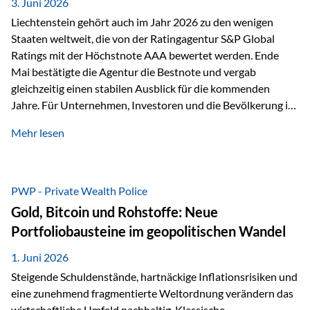
unseres Weges und unseres Anspruchs,…
3. Juni 2026
Liechtenstein gehört auch im Jahr 2026 zu den wenigen
Staaten weltweit, die von der Ratingagentur S&P Global
Ratings mit der Höchstnote AAA bewertet werden. Ende
Mai bestätigte die Agentur die Bestnote und vergab
gleichzeitig einen stabilen Ausblick für die kommenden
Jahre. Für Unternehmen, Investoren und die Bevölkerung ist
diese Einstufung ein wichtiges Signal. Sie unterstreicht die
Mehr lesen
finanzielle Stabilität des Landes sowie das Vertrauen
internationaler Märkte in den Wirtschafts- und
Finanzstandort Liechtenstein. Starker Wirtschaftsstandort
trotz Herausforderungen Die weltwirtschaftlichen
PWP - Private Wealth Police
Rahmenbedingungen bleiben anspruchsvoll. Geopolitische
Gold, Bitcoin und Rohstoffe: Neue
Unsicherheiten, eine verhaltene Investitionstätigkeit und
Portfoliobausteine im geopolitischen Wandel
eine schwächere Nachfrage in wichtigen Exportmärkten
beeinflussen auch die liechtensteinische Wirtschaft.
1. Juni 2026
Dennoch sieht…
Steigende Schuldenstände, hartnäckige Inflationsrisiken und
eine zunehmend fragmentierte Weltordnung verändern das
wirtschaftliche Umfeld nachhaltig. Klassische