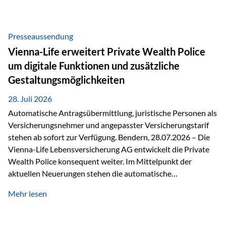
Beratung Digitale Prozesse und künstliche Intelligenz sind
längst Teil des Versicherungsalltags. Sie erleichtern
administrative Aufgaben, beschleunigen Abläufe und
Presseaussendung
schaffen mehr Zeit für das Wesentliche: die persönliche
Vienna-Life erweitert Private Wealth Police
Beratung. Gerade deshalb wird die individuelle Betreuung
um digitale Funktionen und zusätzliche
zum entscheidenden Erfolgsfaktor. Technologie kann
Gestaltungsmöglichkeiten
unterstützen, Vertrauen entsteht jedoch weiterhin im
persönlichen Gespräch. Bei der Vienna-Life reagieren…
28. Juli 2026
Automatische Antragsübermittlung, juristische Personen als
Versicherungsnehmer und angepasster Versicherungstarif
stehen ab sofort zur Verfügung. Bendern, 28.07.2026 – Die
Vienna-Life Lebensversicherung AG entwickelt die Private
Wealth Police konsequent weiter. Im Mittelpunkt der
aktuellen Neuerungen stehen die automatische
Antragsübermittlung, die Möglichkeit, juristische Personen
Mehr lesen
als Versicherungsnehmer einzusetzen, sowie eine
Überarbeitung des zugrundeliegenden Versicherungstarifes.
Durch die automatische Antragsübermittlung wird die