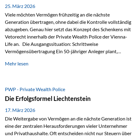
Besonders hervorzuheben ist hierbei Artikel 14 der
25. März 2026
liechtensteinischen Verfassung. Darin…
Viele möchten Vermögen frühzeitig an die nächste
Generation übertragen, ohne dabei die Kontrolle vollständig
abzugeben. Genau hier setzt das Konzept des Schenkens mit
Vetorecht innerhalb der Private Wealth Police der Vienna-
Life an. Die Ausgangssituation: Schrittweise
Vermögensübertragung Ein 50-jähriger Anleger plant,
seinem Kind Vermögen zu übertragen. Dabei soll nicht nur
Mehr lesen
der steuerliche Freibetrag optimal genutzt werden, sondern
auch sichergestellt sein, dass mit dem verschenken Geld
verantwortungsvoll umgegangen wird. Das Ziel:Eine
strukturierte, langfristige Vermögensübertragung, ohne die
PWP - Private Wealth Police
Kontrolle vollständig aus der Hand zu geben. Die Lösung:
Die Erfolgsformel Liechtenstein
Abschmelzung mit Vetorecht Die Umsetzung erfolgt über die
Private Wealth Police…
17. März 2026
Die Weitergabe von Vermögen an die nächste Generation ist
eine der zentralen Herausforderungen vieler Unternehmer
und Privathaushalte. Oft entscheiden nicht nur Steuern über