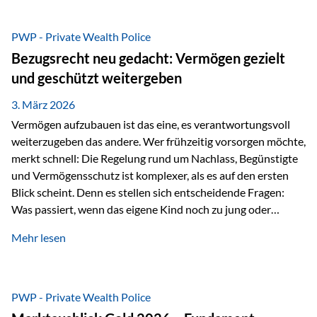
Das Problem: Laufende Besteuerung im Depot Im
Privatdepot fallen an: Abgeltungssteuer Fondsbesteuerung
PWP - Private Wealth Police
(Vorabpauschale, Teilfreistellung) Kein steuerlicher Abzug
Bezugsrecht neu gedacht: Vermögen gezielt
der Vermögensverwaltungs-Gebühren /
und geschützt weitergeben
Depotbankgebühren Jährliches Steuerreporting erforderlich
Zinsen, Dividenden und Kursgewinne werden laufend
3. März 2026
besteuert.
Vermögen aufzubauen ist das eine, es verantwortungsvoll
weiterzugeben das andere. Wer frühzeitig vorsorgen möchte,
merkt schnell: Die Regelung rund um Nachlass, Begünstigte
und Vermögensschutz ist komplexer, als es auf den ersten
Blick scheint. Denn es stellen sich entscheidende Fragen:
Was passiert, wenn das eigene Kind noch zu jung oder
unerfahren ist, um eine größere Summe sinnvoll zu
Mehr lesen
verwalten? Wie kann verhindert werden, dass Ex-Partner,
Gläubiger oder andere Dritte Zugriff auf das Vermögen
erhalten? Und wie lässt sich Vermögen klar und
unbürokratisch übertragen, ohne ausschließlich auf ein
PWP - Private Wealth Police
Testament angewiesen zu sein? Wenn klassische Lösungen