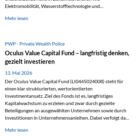
Elektromobilität, Wasserstofftechnologie und
Digitalisierung. Dadurch verbinden sie zwei wichtige
Mehr lesen
Faktoren für Investoren – begrenztes Angebot und
steigende industrielle Nachfrage. Edelmetalle als
Investment mit Zukunftspotenzial Während Gold oft als
klassischer „Sicherheitsanker“ gilt, bieten Silber, Platin und
PWP - Private Wealth Police
Palladium zusätzlich die Chance, von technologischen
Oculus Value Capital Fund – langfristig denken,
Entwicklungen zu profitieren. Die Nachfrage entsteht nicht
gezielt investieren
nur durch Anleger, sondern vor allem durch die Industrie.
Gerade in…
13. Mai 2026
Der Oculus Value Capital Fund (LI0445024008) steht für
einen klar strukturierten, wertorientierten
Investmentansatz. Ziel des Fonds ist es, langfristiges
Kapitalwachstum zu erzielen und zwar durch gezielte
Beteiligungen an ausgewählten Unternehmen sowie durch
Investitionen in Unternehmensanleihen. Dabei verfolgt das
Fondsmanagement eine klare Philosophie: Nicht kurzfristige
Mehr lesen
Marktbewegungen stehen im Fokus, sondern die