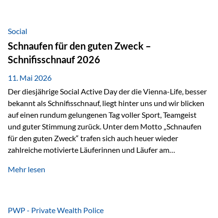
tatsächliche wirtschaftliche Entwicklung von Unternehmen
über viele Jahre hinweg. Als Teil der Produktauswahl
innerhalb der Private Wealth Police der Vienna-Life steht
Social
der Oculus Value Capital Fund für einen langfristig
Schnaufen für den guten Zweck –
orientierten Value-Investing-Ansatz mit Fokus auf
Schnifisschnauf 2026
fundamentale Unternehmensanalyse und nachhaltige
Wertentwicklung. Der Investmentansatz: Value Investing
11. Mai 2026
mit Weitblick Im Zentrum steht ein…
Der diesjährige Social Active Day der die Vienna-Life, besser
bekannt als Schnifisschnauf, liegt hinter uns und wir blicken
auf einen rundum gelungenen Tag voller Sport, Teamgeist
und guter Stimmung zurück. Unter dem Motto „Schnaufen
für den guten Zweck“ trafen sich auch heuer wieder
zahlreiche motivierte Läuferinnen und Läufer am
Dünserberg in Schnifis, um gemeinsam sportliche
Mehr lesen
Höchstleistungen für einen guten Zweck zu erbringen. Mit
grosser Freude dürfen wir verkünden, dass dabei
beeindruckende 14.000 Euro zugunsten des Schulheims
Mäder gesammelt werden konnten. Die anspruchsvolle
PWP - Private Wealth Police