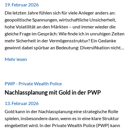
19. Februar 2026
Die letzten Jahre fühlen sich für viele Anleger anders an:
geopolitische Spannungen, wirtschaftliche Unsicherheit,
hohe Volatilität an den Märkten – und immer wieder die
gleiche Frage im Gespräch: Wie finde ich in unruhigen Zeiten
mehr Sicherheit in der Vermögensstruktur? Ein Gedanke
gewinnt dabei spürbar an Bedeutung: Diversifikation nicht
nur über Anlageklassen, sondern auch über Jurisdiktionen.
Mehr lesen
Wer Vermögen ausschließlich in einem Rechtsraum
organisiert, ist auch von dessen Rahmenbedingungen
besonders abhängig. Genau hier kann das Fürstentum
Liechtenstein eine Rolle spielen: außerhalb der EU, ohne
PWP - Private Wealth Police
Euro, mit einem eigenständigen Rechts- und Finanzplatz.
Nachlassplanung mit Gold in der PWP
Und genau an dieser Stelle setzt der 3-Zellenschutz an –…
13. Februar 2026
Gold kann in der Nachlassplanung eine strategische Rolle
spielen, insbesondere dann, wenn es in eine klare Struktur
eingebettet wird. In der Private Wealth Police (PWP) kann