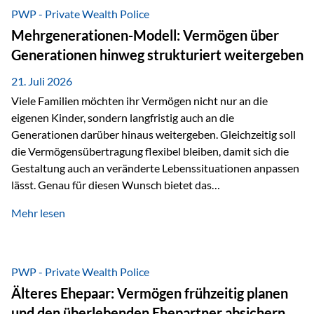
Abwicklung für Vertriebspartner deutlich effizienter
PWP - Private Wealth Police
gestaltet. Anträge werden direkt elektronisch übermittelt,
Mehrgenerationen-Modell: Vermögen über
Medienbrüche reduziert und die weitere Bearbeitung
Generationen hinweg strukturiert weitergeben
beschleunigt. Ab sofort können auch juristische Personen,
wie Kapitalgesellschaften oder Stiftungen, als
21. Juli 2026
Versicherungsnehmer eingesetzt werden. Damit erweitert
Viele Familien möchten ihr Vermögen nicht nur an die
die Vienna-Life die Einsatzmöglichkeiten der Private Wealth
eigenen Kinder, sondern langfristig auch an die
Police insbesondere für…
Generationen darüber hinaus weitergeben. Gleichzeitig soll
die Vermögensübertragung flexibel bleiben, damit sich die
Gestaltung auch an veränderte Lebenssituationen anpassen
lässt. Genau für diesen Wunsch bietet das
Mehrgenerationen-Modell der Private Wealth Police der
Mehr lesen
Vienna-Life eine interessante Lösung. Es ermöglicht,
Vermögen bereits heute generationenübergreifend zu
strukturieren und dennoch flexibel zu bleiben. Die
Ausgangssituation Stellen Sie sich folgende Familie vor: Die
PWP - Private Wealth Police
Großeltern haben über viele Jahre Vermögen aufgebaut. Ihr
Älteres Ehepaar: Vermögen frühzeitig planen
Wunsch ist es, dieses Vermögen nicht nur den eigenen
und den überlebenden Ehepartner absichern