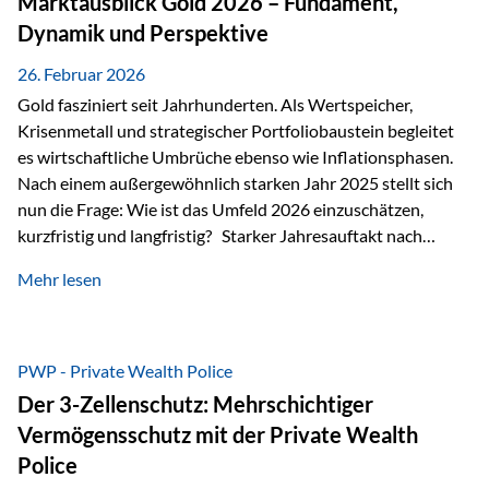
Marktausblick Gold 2026 – Fundament,
nicht ausreichen Traditionelle Nachlassregelungen stoßen
Dynamik und Perspektive
oft…
26. Februar 2026
Gold fasziniert seit Jahrhunderten. Als Wertspeicher,
Krisenmetall und strategischer Portfoliobaustein begleitet
es wirtschaftliche Umbrüche ebenso wie Inflationsphasen.
Nach einem außergewöhnlich starken Jahr 2025 stellt sich
nun die Frage: Wie ist das Umfeld 2026 einzuschätzen,
kurzfristig und langfristig? Starker Jahresauftakt nach
außergewöhnlichem Vorjahr Gold ist mit deutlicher
Mehr lesen
Dynamik in das Jahr 2026 gestartet. Zwischen dem
01.01.2026 und dem 31.01.2026 das Edelmetall: +12,8 % in
USD +11,7 % in EUR Durchschnitt über alle betrachteten
Währungen: +11,5 % Bereits 2025 war ein außergewöhnlich
PWP - Private Wealth Police
starkes Jahr: +64,4 % in USD Durchschnitt über alle
Der 3-Zellenschutz: Mehrschichtiger
Währungen: +56,6 % Langfristig zeigt sich ebenfalls ein
Vermögensschutz mit der Private Wealth
solides…
Police