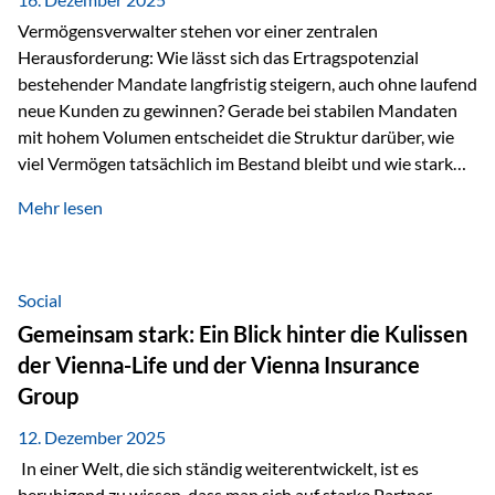
Vermögensverwalter stehen vor einer zentralen
Herausforderung: Wie lässt sich das Ertragspotenzial
bestehender Mandate langfristig steigern, auch ohne laufend
neue Kunden zu gewinnen? Gerade bei stabilen Mandaten
mit hohem Volumen entscheidet die Struktur darüber, wie
viel Vermögen tatsächlich im Bestand bleibt und wie stark
sich das Verwaltungsentgelt über die Jahre entwickelt. Ein
Mehr lesen
Beispiel verdeutlicht diese Wirkung besonders deutlich.
Wird ein Vermögen von 25 Millionen Euro über einen
Zeitraum von 20 Jahren verwaltet, ohne dass neue Kunden
hinzukommen, spielt nicht nur die Rendite eine Rolle. Auch
Social
steuerliche Effekte haben einen erheblichen Einfluss auf…
Gemeinsam stark: Ein Blick hinter die Kulissen
der Vienna-Life und der Vienna Insurance
Group
12. Dezember 2025
In einer Welt, die sich ständig weiterentwickelt, ist es
beruhigend zu wissen, dass man sich auf starke Partner