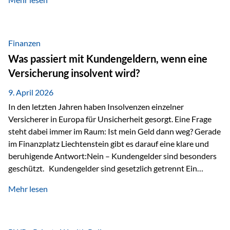
Modernes Value Investing als Grundlage Der
Investmentansatz von Estably basiert auf der
Weiterentwicklung des klassischen Value Investing. Im
Fokus stehen Unternehmen, deren Börsenkurs unter ihrem
Finanzen
inneren Wert liegt. Neben klassischen
Was passiert mit Kundengeldern, wenn eine
Bewertungskennzahlen werden auch qualitative Faktoren
Versicherung insolvent wird?
wie Geschäftsmodell, Wettbewerbsvorteile und
Managementqualität…
9. April 2026
In den letzten Jahren haben Insolvenzen einzelner
Versicherer in Europa für Unsicherheit gesorgt. Eine Frage
steht dabei immer im Raum: Ist mein Geld dann weg? Gerade
im Finanzplatz Liechtenstein gibt es darauf eine klare und
beruhigende Antwort:Nein – Kundengelder sind besonders
geschützt. Kundengelder sind gesetzlich getrennt Ein
zentraler Schutzmechanismus in Liechtenstein ist die
Mehr lesen
sogenannte Sondermasse. Das bedeutet:Die
Vermögenswerte, die zur Deckung der
Versicherungsverpflichtungen dienen, werden rechtlich vom
Vermögen der Versicherungsgesellschaft getrennt. Konkret