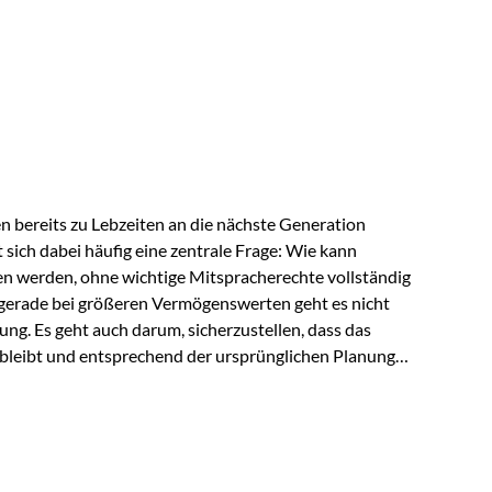
ngeschränkt über das gemeinsame Vermögen verfügen
ngssituation bietet die Private Wealth Police der
 Gestaltungsmöglichkeit. Die Ausgangssituation
piel vor: Ein…
 bereits zu Lebzeiten an die nächste Generation
t sich dabei häufig eine zentrale Frage: Wie kann
en werden, ohne wichtige Mitspracherechte vollständig
gerade bei größeren Vermögenswerten geht es nicht
ng. Es geht auch darum, sicherzustellen, dass das
 bleibt und entsprechend der ursprünglichen Planung
s der Praxis Stellen Sie sich folgende Situation vor:
er einen Teil seines Vermögens. Einige Jahre später
urzfristig verwenden, um…