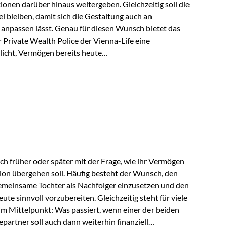
tionen darüber hinaus weitergeben. Gleichzeitig soll die
 bleiben, damit sich die Gestaltung auch an
anpassen lässt. Genau für diesen Wunsch bietet das
Private Wealth Police der Vienna-Life eine
licht, Vermögen bereits heute
trukturieren und dennoch flexibel zu bleiben. Die
sich folgende Familie vor: Die Großeltern haben über
t. Ihr Wunsch ist es, dieses Vermögen nicht nur den
gfristig auch den Enkeln zukommen zu…
ch früher oder später mit der Frage, wie ihr Vermögen
ion übergehen soll. Häufig besteht der Wunsch, den
meinsame Tochter als Nachfolger einzusetzen und den
e sinnvoll vorzubereiten. Gleichzeitig steht für viele
im Mittelpunkt: Was passiert, wenn einer der beiden
partner soll auch dann weiterhin finanziell