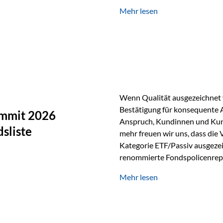
Silber verfügt über die höchste
Mehr lesen
Eigenschaft macht es für zahl
Silber findet sich unter ande
Smartphones und Tablets…
Wenn Qualität ausgezeichnet w
Bestätigung für konsequente 
ummit 2026
Anspruch, Kundinnen und Kun
sliste
mehr freuen wir uns, dass die
Kategorie ETF/Passiv ausgezei
renommierte Fondspolicenrep
GmbH, bei dem mehr als 20 Fo
Mehr lesen
und verglichen wurden. Das Er
drei besten Angeboten am Mark
unseres Weges und unseres A