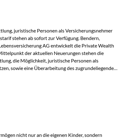
r Vienna-Life reagieren…
lung, juristische Personen als Versicherungsnehmer
tarif stehen ab sofort zur Verfügung. Bendern,
Lebensversicherung AG entwickelt die Private Wealth
Mittelpunkt der aktuellen Neuerungen stehen die
ung, die Möglichkeit, juristische Personen als
zen, sowie eine Überarbeitung des zugrundeliegenden
ie automatische Antragsübermittlung wird die
r deutlich effizienter gestaltet. Anträge werden direkt
ienbrüche reduziert und die weitere Bearbeitung
 auch juristische Personen, wie Kapitalgesellschaften
rungsnehmer eingesetzt werden. Damit erweitert die
hkeiten der Private Wealth Police insbesondere für…
rmögen nicht nur an die eigenen Kinder, sondern