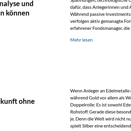
nalyse und
dafür, dass Anlegerinnen und
en können
Während passive Investments 
verfolgen aktiv gemanagte Fon
erfahrener Fondsmanager, die 
Portfolios gezielt steuern. G
Mehr lesen
geprägt ist, kann diese akti
bieten. Was zeichnet aktive Fo
einen Markt abzubilden, sonde
Fondsmanager analysieren U
Wenn Anleger an Edelmetalle d
während Gold vor allem als We
ukunft ohne
Doppelrolle: Es ist sowohl Ede
Rohstoff. Gerade diese besond
je. Denn die Welt wird nicht n
spielt Silber eine entscheiden