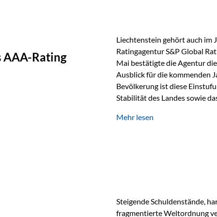
Liechtenstein gehört auch im 
Ratingagentur S&P Global Rat
as AAA-Rating
Mai bestätigte die Agentur die
Ausblick für die kommenden J
Bevölkerung ist diese Einstufun
Stabilität des Landes sowie da
und Finanzstandort Liechtenst
Mehr lesen
Herausforderungen Die weltw
anspruchsvoll. Geopolitische U
und eine schwächere Nachfrag
liechtensteinische Wirtschaft
Steigende Schuldenstände, har
fragmentierte Weltordnung ver