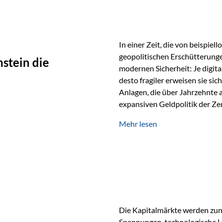
In einer Zeit, die von beispie
geopolitischen Erschütterunge
stein die
modernen Sicherheit: Je digit
desto fragiler erweisen sie sic
Anlagen, die über Jahrzehnte 
expansiven Geldpolitik der Zen
Rückbesinnung auf ein Jahrtaus
Mehr lesen
die modernste und strategisch 
Werte und der richtige Rechts
eine strategische Notwendigk
Die Kapitalmärkte werden zun
Spannungen, technologische U