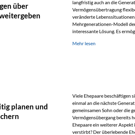
langfristig auch an die Genera
gen über
Vermögensübertragung flexibel
 weitergeben
veränderte Lebenssituationen 
Mehrgenerationen-Modell der 
interessante Lösung. Es ermög
generationenübergreifend zu s
Mehr lesen
Ausgangssituation Stellen Sie 
viele Jahre Vermögen aufgebau
eigenen Kindern, sondern lan
Viele Ehepaare beschäftigen si
einmal an die nächste Generat
tig planen und
gemeinsamen Sohn oder die ge
ichern
Vermögensübergang bereits heut
Ehepaare ein weiterer Aspekt 
verstirbt? Der überlebende Ehe