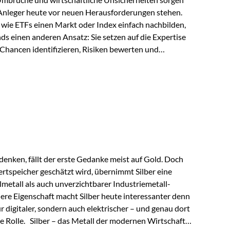
 Anleger heute vor neuen Herausforderungen stehen.
wie ETFs einen Markt oder Index einfach nachbilden,
ds einen anderen Ansatz: Sie setzen auf die Expertise
Chancen identifizieren, Risiken bewerten und
erade in einem Umfeld, das von schnellen Veränderungen
ve Herangehensweise einen entscheidenden Mehrwert
nds aus? Aktive Fonds verfolgen das Ziel, nicht nur
rn gezielt Anlageentscheidungen zu treffen.
nternehmen,…
enken, fällt der erste Gedanke meist auf Gold. Doch
rtspeicher geschätzt wird, übernimmt Silber eine
lmetall als auch unverzichtbarer Industriemetall-
ere Eigenschaft macht Silber heute interessanter denn
ur digitaler, sondern auch elektrischer – und genau dort
de Rolle. Silber – das Metall der modernen Wirtschaft