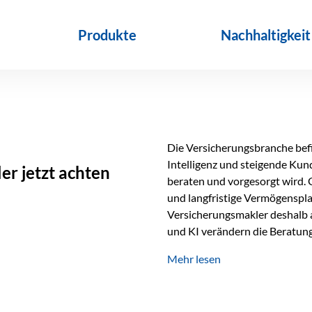
Produkte
Nachhaltigkeit
Die Versicherungsbranche befin
Intelligenz und steigende Ku
r jetzt achten
beraten und vorgesorgt wird. 
und langfristige Vermögenspl
Versicherungsmakler deshalb a
und KI verändern die Beratung 
längst Teil des Versicherungsal
Mehr lesen
beschleunigen Abläufe und sch
Beratung. Gerade deshalb wir
Erfolgsfaktor. Technologie ka