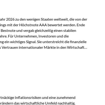
Jahr 2026 zu den wenigen Staaten weltweit, die von der
ings mit der Höchstnote AAA bewertet werden. Ende
 Bestnote und vergab gleichzeitig einen stabilen
ahre. Für Unternehmen, Investoren und die
g ein wichtiges Signal. Sie unterstreicht die finanzielle
s Vertrauen internationaler Märkte in den Wirtschafts-
ein. Starker Wirtschaftsstandort trotz
irtschaftlichen Rahmenbedingungen bleiben
nsicherheiten, eine verhaltene Investitionstätigkeit
e in wichtigen Exportmärkten beeinflussen auch die
. Dennoch sieht…
tnäckige Inflationsrisiken und eine zunehmend
ändern das wirtschaftliche Umfeld nachhaltig.