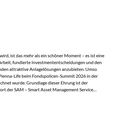
 elektrische Leitfähigkeit aller Metalle. Diese
reiche Zukunftstechnologien praktisch unverzichtbar.
rem in: Solarmodulen Elektrofahrzeugen Halbleitern
ird, ist das mehr als ein schöner Moment – es ist eine
Arbeit, fundierte Investmententscheidungen und den
den attraktive Anlagelösungen anzubieten. Umso
 Vienna-Life beim Fondspolicen-Summit 2026 in der
chnet wurde. Grundlage dieser Ehrung ist der
ort der SAM – Smart Asset Management Service
ndspolicen-Anbieter aus Investmentsicht analysiert
gebnis: Die ETF-Auswahl der Vienna-Life zählt zu den
t. Für uns ist diese Auszeichnung eine Bestätigung
nspruchs,…