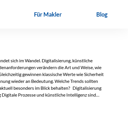
Für Makler
Blog
det sich im Wandel. Digitalisierung, künstliche
ndenanforderungen verändern die Art und Weise, wie
Gleichzeitig gewinnen klassische Werte wie Sicherheit
anung wieder an Bedeutung. Welche Trends sollten
ktuell besonders im Blick behalten? Digitalisierung
Digitale Prozesse und künstliche Intelligenz sind
ltags. Sie erleichtern administrative Aufgaben,
affen mehr Zeit für das Wesentliche: die persönliche
d die individuelle Betreuung zum entscheidenden
nn unterstützen, Vertrauen entsteht jedoch weiterhin im