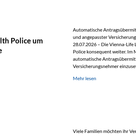
persönlichen Gespräch. Bei de
Automatische Antragsübermitt
und angepasster Versicherungs
lth Police um
28.07.2026 – Die Vienna-Life 
e
Police konsequent weiter. Im 
automatische Antragsübermittl
Versicherungsnehmer einzuset
Versicherungstarifes. Durch d
Mehr lesen
Abwicklung für Vertriebspartne
elektronisch übermittelt, Med
beschleunigt. Ab sofort können
oder Stiftungen, als Versiche
Vienna-Life die Einsatzmöglic
Viele Familien möchten ihr Ve