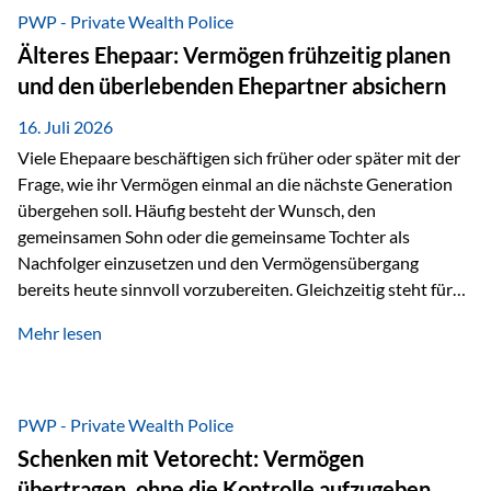
Ausgangssituation Stellen Sie sich folgende Familie vor: Die
PWP - Private Wealth Police
Großeltern haben über viele Jahre Vermögen aufgebaut. Ihr
Älteres Ehepaar: Vermögen frühzeitig planen
Wunsch ist es, dieses Vermögen nicht nur den eigenen
und den überlebenden Ehepartner absichern
Kindern, sondern langfristig auch den Enkeln zukommen zu…
16. Juli 2026
Viele Ehepaare beschäftigen sich früher oder später mit der
Frage, wie ihr Vermögen einmal an die nächste Generation
übergehen soll. Häufig besteht der Wunsch, den
gemeinsamen Sohn oder die gemeinsame Tochter als
Nachfolger einzusetzen und den Vermögensübergang
bereits heute sinnvoll vorzubereiten. Gleichzeitig steht für
viele Ehepaare ein weiterer Aspekt im Mittelpunkt: Was
Mehr lesen
passiert, wenn einer der beiden verstirbt? Der überlebende
Ehepartner soll auch dann weiterhin finanziell unabhängig
bleiben und uneingeschränkt über das gemeinsame
Vermögen verfügen können. Genau für diese
PWP - Private Wealth Police
Ausgangssituation bietet die Private Wealth Police der
Schenken mit Vetorecht: Vermögen
Vienna-Life eine durchdachte Gestaltungsmöglichkeit. Die
übertragen, ohne die Kontrolle aufzugeben