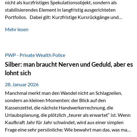
nicht als kurzfristiges Spekulationsobjekt, sondern als
stabilisierendes Element in langfristig ausgerichteten
Portfolios. Dabei gilt: Kurzfristige Kursrückgänge und
Schwankungen sind jederzeit möglich – insbesondere nach
Mehr lesen
starken Anstiegen. Diese verändern jedoch nicht die
langfristige Funktion von Gold als Sachwert und
Diversifikationsinstrument. In einem Umfeld, das weiterhin
von geopolitischen Spannungen, einer stark ausgeweiteten
PWP - Private Wealth Police
Geldmenge sowie strukturellen Verschiebungen an den
Silber: man braucht Nerven und Geduld, aber es
Kapitalmärkten geprägt ist, bleibt Gold ein bewährter Anker.
lohnt sich
Nicht, weil…
28. Januar 2026
Manchmal merkt man den Wandel nicht an Schlagzeilen,
sondern an kleinen Momenten: der Blick auf den
Kassenzettel, die nächste Handwerkerrechnung, die
Urlaubsplanung, die plötzlich „teurer als erwartet“ ist. Wenn
Kaufkraft Jahr für Jahr schwindet, wird aus einer simplen
Frage eine sehr persönliche: Wie bewahrt man das, was man
sich aufgebaut hat? Genau dann wird es Zeit, sich