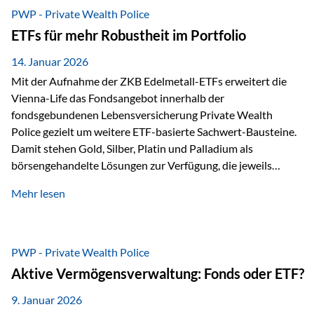
Risikostreuung, Inflationsrobustheit und Stabilisierung. 1)
PWP - Private Wealth Police
Die Philosophiefrage: breit oder bewusst? Global investieren
ETFs für mehr Robustheit im Portfolio
bedeutet: Das Portfolio bildet die Weltmärkte möglichst
breit ab, ohne die…
14. Januar 2026
Mit der Aufnahme der ZKB Edelmetall-ETFs erweitert die
Vienna-Life das Fondsangebot innerhalb der
fondsgebundenen Lebensversicherung Private Wealth
Police gezielt um weitere ETF-basierte Sachwert-Bausteine.
Damit stehen Gold, Silber, Platin und Palladium als
börsengehandelte Lösungen zur Verfügung, die jeweils
physisch hinterlegte Edelmetalle abbilden. Der Fokus liegt
Mehr lesen
dabei nicht auf einzelnen Marktmeinungen, sondern auf
einer systematischen Portfoliologik: ETFs dienen als
transparente, effiziente Bausteine für Risikostreuung,
Inflationsrobustheit und Stabilisierung – eingebettet in eine
PWP - Private Wealth Police
liechtensteinische Versicherungsstruktur. Die
Aktive Vermögensverwaltung: Fonds oder ETF?
Sicherheitsarchitektur: Liechtenstein als Strukturprinzip Die
Private Wealth Police positioniert sich mit einer dreistufigen
9. Januar 2026