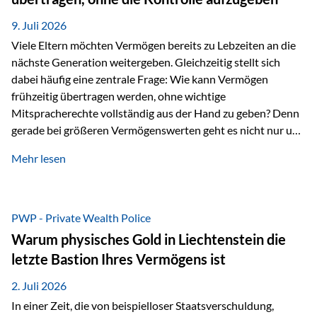
Ausgangssituation Stellen Sie sich folgendes Beispiel vor:
Ein…
9. Juli 2026
Viele Eltern möchten Vermögen bereits zu Lebzeiten an die
nächste Generation weitergeben. Gleichzeitig stellt sich
dabei häufig eine zentrale Frage: Wie kann Vermögen
frühzeitig übertragen werden, ohne wichtige
Mitspracherechte vollständig aus der Hand zu geben? Denn
gerade bei größeren Vermögenswerten geht es nicht nur um
die Frage der Übertragung. Es geht auch darum,
Mehr lesen
sicherzustellen, dass das Vermögen langfristig erhalten
bleibt und entsprechend der ursprünglichen Planung
verwendet wird. Ein Beispiel aus der Praxis Stellen Sie sich
folgende Situation vor: Ein Vater schenkt seiner Tochter
PWP - Private Wealth Police
einen Teil seines Vermögens. Einige Jahre später möchte die
Warum physisches Gold in Liechtenstein die
Tochter das Geld kurzfristig verwenden, um…
letzte Bastion Ihres Vermögens ist
2. Juli 2026
In einer Zeit, die von beispielloser Staatsverschuldung,