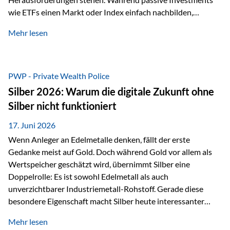
wie ETFs einen Markt oder Index einfach nachbilden,
verfolgen aktiv gemanagte Fonds einen anderen Ansatz: Sie
Mehr lesen
setzen auf die Expertise erfahrener Fondsmanager, die
Chancen identifizieren, Risiken bewerten und Portfolios
gezielt steuern. Gerade in einem Umfeld, das von schnellen
Veränderungen geprägt ist, kann diese aktive
PWP - Private Wealth Police
Herangehensweise einen entscheidenden Mehrwert bieten.
Silber 2026: Warum die digitale Zukunft ohne
Was zeichnet aktive Fonds aus? Aktive Fonds verfolgen das
Silber nicht funktioniert
Ziel, nicht nur einen Markt abzubilden, sondern gezielt
Anlageentscheidungen zu treffen. Fondsmanager
17. Juni 2026
analysieren Unternehmen,…
Wenn Anleger an Edelmetalle denken, fällt der erste
Gedanke meist auf Gold. Doch während Gold vor allem als
Wertspeicher geschätzt wird, übernimmt Silber eine
Doppelrolle: Es ist sowohl Edelmetall als auch
unverzichtbarer Industriemetall-Rohstoff. Gerade diese
besondere Eigenschaft macht Silber heute interessanter
denn je. Denn die Welt wird nicht nur digitaler, sondern auch
Mehr lesen
elektrischer – und genau dort spielt Silber eine