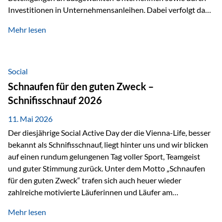
Investitionen in Unternehmensanleihen. Dabei verfolgt das
Fondsmanagement eine klare Philosophie: Nicht kurzfristige
Mehr lesen
Marktbewegungen stehen im Fokus, sondern die
tatsächliche wirtschaftliche Entwicklung von Unternehmen
über viele Jahre hinweg. Als Teil der Produktauswahl
innerhalb der Private Wealth Police der Vienna-Life steht
Social
der Oculus Value Capital Fund für einen langfristig
Schnaufen für den guten Zweck –
orientierten Value-Investing-Ansatz mit Fokus auf
Schnifisschnauf 2026
fundamentale Unternehmensanalyse und nachhaltige
Wertentwicklung. Der Investmentansatz: Value Investing
11. Mai 2026
mit Weitblick Im Zentrum steht ein…
Der diesjährige Social Active Day der die Vienna-Life, besser
bekannt als Schnifisschnauf, liegt hinter uns und wir blicken
auf einen rundum gelungenen Tag voller Sport, Teamgeist
und guter Stimmung zurück. Unter dem Motto „Schnaufen
für den guten Zweck“ trafen sich auch heuer wieder
zahlreiche motivierte Läuferinnen und Läufer am
Dünserberg in Schnifis, um gemeinsam sportliche
Mehr lesen
Höchstleistungen für einen guten Zweck zu erbringen. Mit