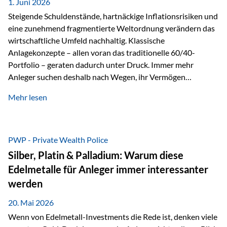
1. Juni 2026
Dennoch sieht…
Steigende Schuldenstände, hartnäckige Inflationsrisiken und
eine zunehmend fragmentierte Weltordnung verändern das
wirtschaftliche Umfeld nachhaltig. Klassische
Anlagekonzepte – allen voran das traditionelle 60/40-
Portfolio – geraten dadurch unter Druck. Immer mehr
Anleger suchen deshalb nach Wegen, ihr Vermögen
langfristig gegen Kaufkraftverlust und geopolitische
Mehr lesen
Unsicherheit abzusichern. Genau hier rücken reale und
nicht-inflationierbare Werte wie Gold, Rohstoffe und
digitale Assets wieder in den Fokus. Gold gewinnt seine
monetäre Rolle zurück Gold erlebt derzeit eine
PWP - Private Wealth Police
bemerkenswerte Renaissance als monetärer Wertspeicher.
Silber, Platin & Palladium: Warum diese
Treiber sind Rekordkäufe der Zentralbanken, geopolitische
Edelmetalle für Anleger immer interessanter
Spannungen und ein schleichender Vertrauensverlust in
werden
ungedeckte Papierwährungen. Wie groß dieser
Vertrauensverlust ausfällt, zeigt ein nüchterner
20. Mai 2026
Langfristvergleich: Seit…
Wenn von Edelmetall-Investments die Rede ist, denken viele