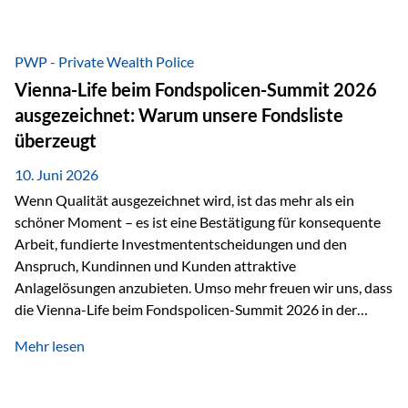
entscheidende Rolle. Silber – das Metall der modernen
Wirtschaft Silber verfügt über die höchste elektrische
Leitfähigkeit aller Metalle. Diese Eigenschaft macht es für
PWP - Private Wealth Police
zahlreiche Zukunftstechnologien praktisch unverzichtbar.
Vienna-Life beim Fondspolicen-Summit 2026
Silber findet sich unter anderem in: Solarmodulen
ausgezeichnet: Warum unsere Fondsliste
Elektrofahrzeugen Halbleitern Smartphones und Tablets…
überzeugt
10. Juni 2026
Wenn Qualität ausgezeichnet wird, ist das mehr als ein
schöner Moment – es ist eine Bestätigung für konsequente
Arbeit, fundierte Investmententscheidungen und den
Anspruch, Kundinnen und Kunden attraktive
Anlagelösungen anzubieten. Umso mehr freuen wir uns, dass
die Vienna-Life beim Fondspolicen-Summit 2026 in der
Kategorie ETF/Passiv ausgezeichnet wurde. Grundlage
Mehr lesen
dieser Ehrung ist der renommierte Fondspolicenreport der
SAM – Smart Asset Management Service GmbH, bei dem
mehr als 20 Fondspolicen-Anbieter aus Investmentsicht