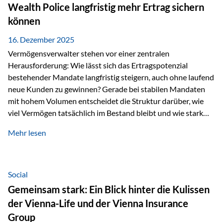
Wealth Police langfristig mehr Ertrag sichern
können
16. Dezember 2025
Vermögensverwalter stehen vor einer zentralen
Herausforderung: Wie lässt sich das Ertragspotenzial
bestehender Mandate langfristig steigern, auch ohne laufend
neue Kunden zu gewinnen? Gerade bei stabilen Mandaten
mit hohem Volumen entscheidet die Struktur darüber, wie
viel Vermögen tatsächlich im Bestand bleibt und wie stark
sich das Verwaltungsentgelt über die Jahre entwickelt. Ein
Mehr lesen
Beispiel verdeutlicht diese Wirkung besonders deutlich.
Wird ein Vermögen von 25 Millionen Euro über einen
Zeitraum von 20 Jahren verwaltet, ohne dass neue Kunden
hinzukommen, spielt nicht nur die Rendite eine Rolle. Auch
Social
steuerliche Effekte haben einen erheblichen Einfluss auf…
Gemeinsam stark: Ein Blick hinter die Kulissen
der Vienna-Life und der Vienna Insurance
Group