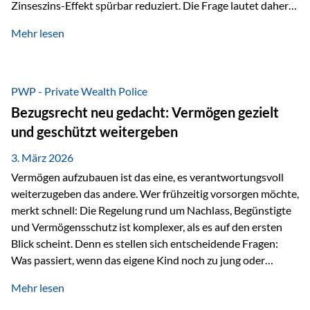
Zinseszins-Effekt spürbar reduziert. Die Frage lautet daher:
Wie kann Vermögen strukturiert werden, damit Steuern
Mehr lesen
nicht laufend Kapital entziehen – sondern möglichst lange im
System arbeiten? Hier setzt die Private Wealth Police an.
Das Problem: Laufende Besteuerung im Depot Im
Privatdepot fallen an: Abgeltungssteuer Fondsbesteuerung
PWP - Private Wealth Police
(Vorabpauschale, Teilfreistellung) Kein steuerlicher Abzug
Bezugsrecht neu gedacht: Vermögen gezielt
der Vermögensverwaltungs-Gebühren /
und geschützt weitergeben
Depotbankgebühren Jährliches Steuerreporting erforderlich
Zinsen, Dividenden und Kursgewinne werden laufend
3. März 2026
besteuert.
Vermögen aufzubauen ist das eine, es verantwortungsvoll
weiterzugeben das andere. Wer frühzeitig vorsorgen möchte,
merkt schnell: Die Regelung rund um Nachlass, Begünstigte
und Vermögensschutz ist komplexer, als es auf den ersten
Blick scheint. Denn es stellen sich entscheidende Fragen:
Was passiert, wenn das eigene Kind noch zu jung oder
unerfahren ist, um eine größere Summe sinnvoll zu
Mehr lesen
verwalten? Wie kann verhindert werden, dass Ex-Partner,
Gläubiger oder andere Dritte Zugriff auf das Vermögen