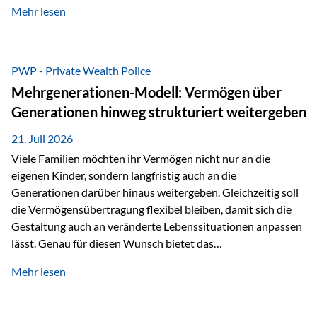
Mehr lesen
als Versicherungsnehmer einzusetzen, sowie eine
Überarbeitung des zugrundeliegenden Versicherungstarifes.
Durch die automatische Antragsübermittlung wird die
Abwicklung für Vertriebspartner deutlich effizienter
PWP - Private Wealth Police
gestaltet. Anträge werden direkt elektronisch übermittelt,
Mehrgenerationen-Modell: Vermögen über
Medienbrüche reduziert und die weitere Bearbeitung
Generationen hinweg strukturiert weitergeben
beschleunigt. Ab sofort können auch juristische Personen,
wie Kapitalgesellschaften oder Stiftungen, als
21. Juli 2026
Versicherungsnehmer eingesetzt werden. Damit erweitert
Viele Familien möchten ihr Vermögen nicht nur an die
die Vienna-Life die Einsatzmöglichkeiten der Private Wealth
eigenen Kinder, sondern langfristig auch an die
Police insbesondere für…
Generationen darüber hinaus weitergeben. Gleichzeitig soll
die Vermögensübertragung flexibel bleiben, damit sich die
Gestaltung auch an veränderte Lebenssituationen anpassen
lässt. Genau für diesen Wunsch bietet das
Mehrgenerationen-Modell der Private Wealth Police der
Mehr lesen
Vienna-Life eine interessante Lösung. Es ermöglicht,
Vermögen bereits heute generationenübergreifend zu
strukturieren und dennoch flexibel zu bleiben. Die