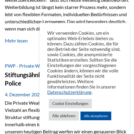
Weiterbildung ist längst kein starrer Prozess mehr, sondern
lebt von flexiblen Formaten, individuellen Bedürfnissen und
unterschiedlichen Lernwegen. Das wird besonders deutlich,
wenn man sich die Angebote ansieht, die im beruflichen
Wir verwenden Cookies, um ein
Umfeld zur Verfügung stehen. Online-Kurse als erster Schritt
optimales Web-Erlebnis bieten zu
Mehr lesen
Wenn es um Weiterbildung geht, denkt man häufig zuerst an
können. Dazu zählen Cookies, die für
den Betrieb der Seite notwendig sind,
Online-Kurse. Eine Plattform, die dabei heraussticht, ist
sowie Cookies, die anonymisierte
Masterplan. Sie ist ähnlich aufgebaut wie eine Streaming-
Statistiken erstellen. Sollten Sie die
Plattform und dadurch besonders einfach zu nutzen. Auf
PWP - Private Wealth Police
Einstellungen der vorgeschlagenen
Cookies ändern, können wir die volle
Masterplan…
Stiftungsähnliche Vorteile der Private Wealth
Funktionalität der Seite nicht
gewährleisten. Weitere
Police
Informationen finden Sie in unserer
Datenschutzerklärung
.
4. Dezember 2025
Die Private Wealth Police (PWP) der Vienna-Life bietet eine
Cookie Einstellungen
Vielzahl an flexiblen Gestaltungsmöglichkeiten, die in ihrer
Alle ablehnen
Alle akzeptieren
Struktur stiftungsähnliche Vorteile schaffen und das
innerhalb eines klassischen Versicherungsrahmens. In
unserem heutigen Beitrag werfen wir einen genaueren Blick