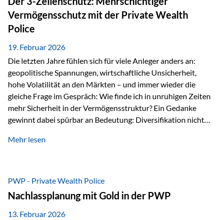
Der 3-Zellenschutz: Mehrschichtiger
Währungen: +56,6 % Langfristig zeigt sich ebenfalls ein
Vermögensschutz mit der Private Wealth
solides…
Police
19. Februar 2026
Die letzten Jahre fühlen sich für viele Anleger anders an:
geopolitische Spannungen, wirtschaftliche Unsicherheit,
hohe Volatilität an den Märkten – und immer wieder die
gleiche Frage im Gespräch: Wie finde ich in unruhigen Zeiten
mehr Sicherheit in der Vermögensstruktur? Ein Gedanke
gewinnt dabei spürbar an Bedeutung: Diversifikation nicht
nur über Anlageklassen, sondern auch über Jurisdiktionen.
Mehr lesen
Wer Vermögen ausschließlich in einem Rechtsraum
organisiert, ist auch von dessen Rahmenbedingungen
besonders abhängig. Genau hier kann das Fürstentum
Liechtenstein eine Rolle spielen: außerhalb der EU, ohne
PWP - Private Wealth Police
Euro, mit einem eigenständigen Rechts- und Finanzplatz.
Nachlassplanung mit Gold in der PWP
Und genau an dieser Stelle setzt der 3-Zellenschutz an –…
13. Februar 2026