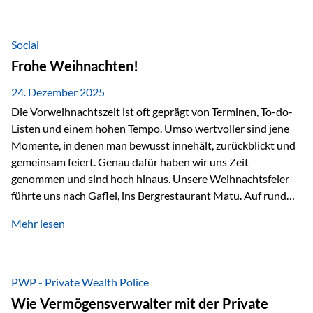
Teamevents, vom Minigolf bis zur Weihnachtsfeier, haben
den Zusammenhalt gestärkt und gezeigt, wie wichtig ein
starkes Miteinander ist. Neben diesen gemeinsamen
Social
Erlebnissen konnten wir…
Frohe Weihnachten!
24. Dezember 2025
Die Vorweihnachtszeit ist oft geprägt von Terminen, To-do-
Listen und einem hohen Tempo. Umso wertvoller sind jene
Momente, in denen man bewusst innehält, zurückblickt und
gemeinsam feiert. Genau dafür haben wir uns Zeit
genommen und sind hoch hinaus. Unsere Weihnachtsfeier
führte uns nach Gaflei, ins Bergrestaurant Matu. Auf rund
1.500 Metern über dem Rheintal erwartete uns nicht nur ein
Mehr lesen
beeindruckendes Panorama, sondern auch etwas, das im
Alltag oft zu kurz kommt: Ruhe, Klarheit und echter
Weitblick, im wahrsten Sinne des Wortes. Inmitten
verschneiter Landschaft, bei feinem Essen, guter Musik und
PWP - Private Wealth Police
einer entspannten…
Wie Vermögensverwalter mit der Private