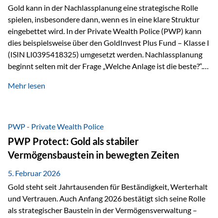
Gold kann in der Nachlassplanung eine strategische Rolle
spielen, insbesondere dann, wenn es in eine klare Struktur
eingebettet wird. In der Private Wealth Police (PWP) kann
dies beispielsweise über den GoldInvest Plus Fund – Klasse I
(ISIN LI0395418325) umgesetzt werden. Nachlassplanung
beginnt selten mit der Frage „Welche Anlage ist die beste?“.
In der Praxis geht es zuerst um ganz andere Themen:Wer soll
Mehr lesen
was bekommen – wann – und in welcher Struktur?Und vor
allem: Wie lassen sich Streit, Liquiditätsengpässe oder
Notverkäufe vermeiden, wenn ein Todesfall eintritt? Gerade
bei größeren Vermögen ist das entscheidend.
PWP - Private Wealth Police
PWP Protect: Gold als stabiler
Vermögensbaustein in bewegten Zeiten
5. Februar 2026
Gold steht seit Jahrtausenden für Beständigkeit, Werterhalt
und Vertrauen. Auch Anfang 2026 bestätigt sich seine Rolle
als strategischer Baustein in der Vermögensverwaltung –