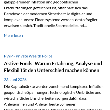
galoppierender Inflation und geopolitischen
Erschütterungen gezeichnet ist, offenbart sich das
Paradoxon der modernen Sicherheit: Je digitaler und
komplexer unsere Finanzsysteme werden, desto fragiler
erweisen sie sich. Traditionelle Sparmodelle und
papierbasierte Anlagen, die über Jahrzehnte als
Mehr lesen
unumstößlich galten, versagen angesichts der expansiven
Geldpolitik der Zentralbanken. In diesem Umfeld stellt die
Rückbesinnung auf ein Jahrtausende altes Edelmetall keine
Nostalgie dar, sondern ist die modernste und strategisch
PWP - Private Wealth Police
klügste Antwort auf globale Instabilität. Physische Werte
Aktive Fonds: Warum Erfahrung, Analyse und
und der richtige Rechtsstandort sind heute keine bloße
Flexibilität den Unterschied machen können
Option mehr, sondern eine strategische Notwendigkeit. 1.
Der massive Aufwand hinter einem winzigen…
23. Juni 2026
Die Kapitalmärkte werden zunehmend komplexer. Inflation,
geopolitische Spannungen, technologische Umbrüche und
wirtschaftliche Unsicherheiten sorgen dafür, dass
Anlegerinnen und Anleger heute vor neuen
Herausforderungen stehen. Während passive Investments