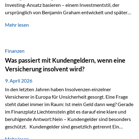
Investing-Ansatz basieren – einem Investmentstil, der
ursprünglich von Benjamin Graham entwickelt und später
durch Investoren wie Warren Buffett weiter geprägt wurde.
Mehr lesen
Modernes Value Investing als Grundlage Der
Investmentansatz von Estably basiert auf der
Weiterentwicklung des klassischen Value Investing. Im
Fokus stehen Unternehmen, deren Börsenkurs unter ihrem
Finanzen
inneren Wert liegt. Neben klassischen
Was passiert mit Kundengeldern, wenn eine
Bewertungskennzahlen werden auch qualitative Faktoren
Versicherung insolvent wird?
wie Geschäftsmodell, Wettbewerbsvorteile und
Managementqualität…
9. April 2026
In den letzten Jahren haben Insolvenzen einzelner
Versicherer in Europa für Unsicherheit gesorgt. Eine Frage
steht dabei immer im Raum: Ist mein Geld dann weg? Gerade
im Finanzplatz Liechtenstein gibt es darauf eine klare und
beruhigende Antwort:Nein – Kundengelder sind besonders
geschützt. Kundengelder sind gesetzlich getrennt Ein
zentraler Schutzmechanismus in Liechtenstein ist die
Mehr lesen