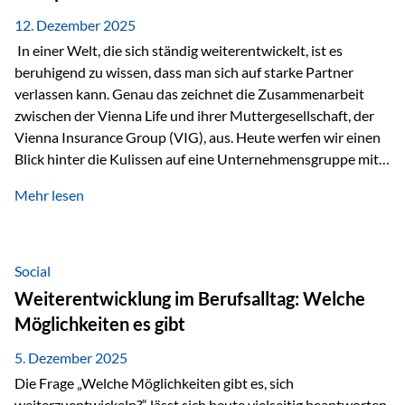
12. Dezember 2025
In einer Welt, die sich ständig weiterentwickelt, ist es
beruhigend zu wissen, dass man sich auf starke Partner
verlassen kann. Genau das zeichnet die Zusammenarbeit
zwischen der Vienna Life und ihrer Muttergesellschaft, der
Vienna Insurance Group (VIG), aus. Heute werfen wir einen
Blick hinter die Kulissen auf eine Unternehmensgruppe mit
beeindruckender Geschichte, gewachsenem Know-how und
Mehr lesen
einem stabilen Fundament. Ein starkes Netzwerk in ganz
Europa Die Vienna Insurance Group ist die führende
Versicherungsgruppe in Zentral- und Osteuropa. Mit über
50 Versicherungsgesellschaften in insgesamt 30 Ländern
Social
verbindet sie regionale Stärke mit internationaler
Weiterentwicklung im Berufsalltag: Welche
Kompetenz.
Möglichkeiten es gibt
5. Dezember 2025
Die Frage „Welche Möglichkeiten gibt es, sich
weiterzuentwickeln?“ lässt sich heute vielseitig beantworten.