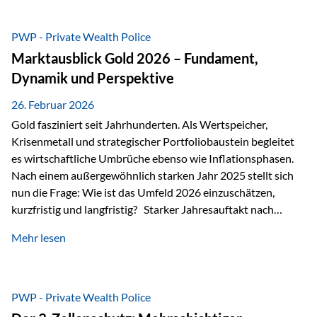
erhalten? Und wie lässt sich Vermögen klar und
unbürokratisch übertragen, ohne ausschließlich auf ein
PWP - Private Wealth Police
Testament angewiesen zu sein? Wenn klassische Lösungen
Marktausblick Gold 2026 – Fundament,
nicht ausreichen Traditionelle Nachlassregelungen stoßen
Dynamik und Perspektive
oft…
26. Februar 2026
Gold fasziniert seit Jahrhunderten. Als Wertspeicher,
Krisenmetall und strategischer Portfoliobaustein begleitet
es wirtschaftliche Umbrüche ebenso wie Inflationsphasen.
Nach einem außergewöhnlich starken Jahr 2025 stellt sich
nun die Frage: Wie ist das Umfeld 2026 einzuschätzen,
kurzfristig und langfristig? Starker Jahresauftakt nach
außergewöhnlichem Vorjahr Gold ist mit deutlicher
Mehr lesen
Dynamik in das Jahr 2026 gestartet. Zwischen dem
01.01.2026 und dem 31.01.2026 das Edelmetall: +12,8 % in
USD +11,7 % in EUR Durchschnitt über alle betrachteten
Währungen: +11,5 % Bereits 2025 war ein außergewöhnlich
PWP - Private Wealth Police
starkes Jahr: +64,4 % in USD Durchschnitt über alle