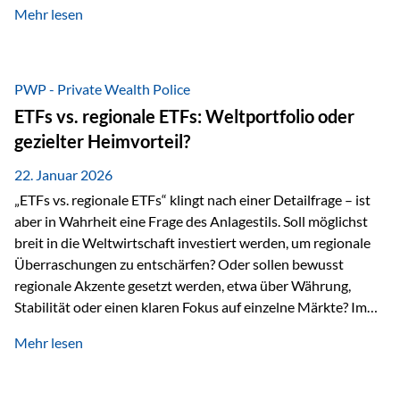
Mehr lesen
Sachwerten mit einer Investition in Sachwerte zu
beschäftigen; Nicht als Mode, sondern als Prinzip: Vermögen
soll nicht nur wachsen, sondern auch Substanz behalten –
gerade dann, wenn Märkte nervös werden,…
PWP - Private Wealth Police
ETFs vs. regionale ETFs: Weltportfolio oder
gezielter Heimvorteil?
22. Januar 2026
„ETFs vs. regionale ETFs“ klingt nach einer Detailfrage – ist
aber in Wahrheit eine Frage des Anlagestils. Soll möglichst
breit in die Weltwirtschaft investiert werden, um regionale
Überraschungen zu entschärfen? Oder sollen bewusst
regionale Akzente gesetzt werden, etwa über Währung,
Stabilität oder einen klaren Fokus auf einzelne Märkte? Im
Rahmen der fondsgebundenen Lebensversicherung Private
Mehr lesen
Wealth Police der Vienna-Life lassen sich beide Ansätze
kombinieren. Der „Schutz“ im Portfolio entsteht dabei nicht
als Garantie, sondern als Zusammenspiel aus