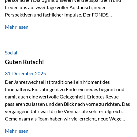
freuen uns auf zwei Tage voller Austausch, neuer
Perspektiven und fachlicher Impulse. Der FONDS
professionell KONGRESS zählt zu den wichtigsten
Mehr lesen
Branchentreffen für Finanz- und Versicherungsprofis im
deutschsprachigen Raum. Für uns bietet die Veranstaltung
die ideale Plattform, um aktuelle Themen rund um Vorsorge,
Vermögensstrukturierung und Nachfolgeplanung
Social
gemeinsam zu diskutieren. Persönlich für Sie vor Ort An
Guten Rutsch!
beiden Kongresstagen stehen Ihnen Maximilian
Fichtenbauer, Dirk…
31. Dezember 2025
Der Jahreswechsel ist traditionell ein Moment des
Innehaltens. Ein Jahr geht zu Ende, ein neues beginnt und
damit auch eine wertvolle Gelegenheit, Erlebtes Revue
passieren zu lassen und den Blick nach vorne zu richten. Das
vergangene Jahr war für die Vienna-Life sehr erfolgreich.
Gemeinsam als Team haben wir viel erreicht, neue Wege
beschritten und besondere Momente erlebt.
Mehr lesen
Veranstaltungen wie der Schnifisschnauf, aber auch unsere