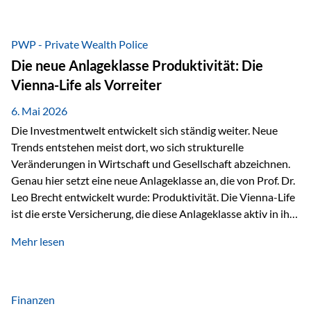
grosser Freude dürfen wir verkünden, dass dabei
beeindruckende 14.000 Euro zugunsten des Schulheims
Mäder gesammelt werden konnten. Die anspruchsvolle
PWP - Private Wealth Police
Strecke mit rund 4,8 Kilometern und 680 Höhenmetern
Die neue Anlageklasse Produktivität: Die
stellte die Teilnehmerinnen und Teilnehmer vor eine
Vienna-Life als Vorreiter
sportliche Herausforderung. Doch…
6. Mai 2026
Die Investmentwelt entwickelt sich ständig weiter. Neue
Trends entstehen meist dort, wo sich strukturelle
Veränderungen in Wirtschaft und Gesellschaft abzeichnen.
Genau hier setzt eine neue Anlageklasse an, die von Prof. Dr.
Leo Brecht entwickelt wurde: Produktivität. Die Vienna-Life
ist die erste Versicherung, die diese Anlageklasse aktiv in ihre
Lösung integriert und positioniert sich damit bewusst als
Mehr lesen
Vorreiter. Warum auf das Thema Produktivität setzen? Die
globalen Herausforderungen der Zeit, wie Inflation,
demografischer Wandel oder sinkendes
Wirtschaftswachstum, verändern die Spielregeln für
Finanzen