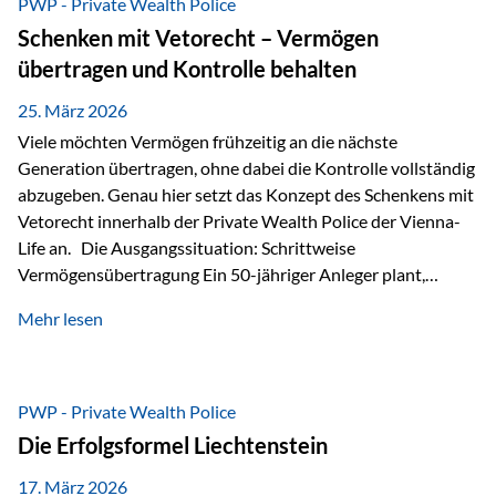
PWP - Private Wealth Police
Staatsfinanzierung: Liechtenstein weist keine
Schenken mit Vetorecht – Vermögen
Staatsschulden auf, und der Schutz der wirtschaftlichen
übertragen und Kontrolle behalten
Interessen der Bevölkerung ist in der Verfassung verankert.
Besonders hervorzuheben ist hierbei Artikel 14 der
25. März 2026
liechtensteinischen Verfassung. Darin…
Viele möchten Vermögen frühzeitig an die nächste
Generation übertragen, ohne dabei die Kontrolle vollständig
abzugeben. Genau hier setzt das Konzept des Schenkens mit
Vetorecht innerhalb der Private Wealth Police der Vienna-
Life an. Die Ausgangssituation: Schrittweise
Vermögensübertragung Ein 50-jähriger Anleger plant,
seinem Kind Vermögen zu übertragen. Dabei soll nicht nur
Mehr lesen
der steuerliche Freibetrag optimal genutzt werden, sondern
auch sichergestellt sein, dass mit dem verschenken Geld
verantwortungsvoll umgegangen wird. Das Ziel:Eine
strukturierte, langfristige Vermögensübertragung, ohne die
PWP - Private Wealth Police
Kontrolle vollständig aus der Hand zu geben. Die Lösung:
Die Erfolgsformel Liechtenstein
Abschmelzung mit Vetorecht Die Umsetzung erfolgt über die
Private Wealth Police…
17. März 2026