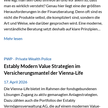
man es wirklich versteht? Genau hier liegt eine der größten
Herausforderungen in der Finanzberatung. Denn oft sind es
nicht die Produkte selbst, die kompliziert sind, sondern die
Art und Weise, wie darüber gesprochen wird. Eine moderne,
verständliche Beratung setzt deshalb auf klare Prinzipien
statt auf komplizierte Prognosen. Im Mittelpunkt stehen
Mehr lesen
fünf zentrale Faktoren: eine saubere Struktur, breite
Risikostreuung, Kosteneffizienz, steuerliche Optimierung
und ein wissenschaftlich fundierter Ansatz. Impulse zu
diesem Thema liefern unter anderem die praxisnahen
PWP - Private Wealth Police
Ansätze von Finanzexperte Klaus Rost, der seit vielen Jahren
Estably Modern Value Strategien im
für eine verständliche und…
Versicherungsmantel der Vienna-Life
17. April 2026
Die Vienna-Life bietet im Rahmen der fondsgebundenen
Lösungen Zugang zu aktiv gemanagten Anlagestrategien.
Dazu zählen auch die Portfolios der Estably
Vermögensverwaltung AG, die auf einem modernen Value-