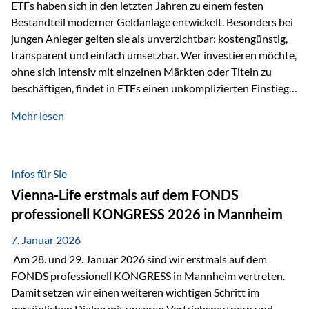
Sicherheitsarchitektur, die auf mehreren Ebenen ansetzt:
ETFs haben sich in den letzten Jahren zu einem festen
Stufe 1: Versicherer-Ebene • Versicherung mit…
Bestandteil moderner Geldanlage entwickelt. Besonders bei
jungen Anleger gelten sie als unverzichtbar: kostengünstig,
transparent und einfach umsetzbar. Wer investieren möchte,
ohne sich intensiv mit einzelnen Märkten oder Titeln zu
beschäftigen, findet in ETFs einen unkomplizierten Einstieg
in den Kapitalmarkt. Aktiv gemanagte Fonds hingegen
Mehr lesen
werden häufig kritisch betrachtet. Sie gelten als teurer,
komplexer und weniger zeitgemäß. Doch greift diese
Einschätzung wirklich zu kurz? Ein differenzierter Blick zeigt:
Beide Ansätze haben ihre Berechtigung und ihre Stärken
Infos für Sie
entfalten sie oft gerade in Kombination. ETFs: Effizient, breit
Vienna-Life erstmals auf dem FONDS
gestreut und klar strukturiert…
professionell KONGRESS 2026 in Mannheim
7. Januar 2026
Am 28. und 29. Januar 2026 sind wir erstmals auf dem
FONDS professionell KONGRESS in Mannheim vertreten.
Damit setzen wir einen weiteren wichtigen Schritt im
persönlichen Dialog mit unseren Vertriebspartnern und