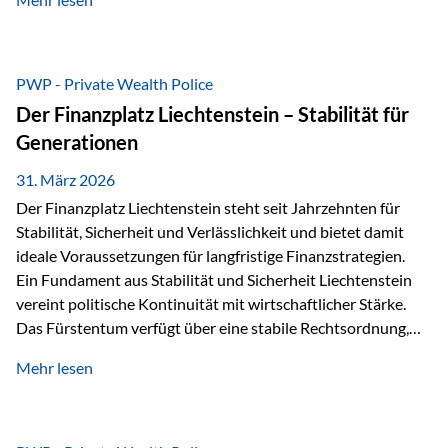
sogenannte Sondermasse. Das bedeutet:Die
Vermögenswerte, die zur Deckung der
Versicherungsverpflichtungen dienen, werden rechtlich vom
Vermögen der Versicherungsgesellschaft getrennt. Konkret
PWP - Private Wealth Police
heißt das:Diese Gelder gehören im Konkursfall nicht zur
Der Finanzplatz Liechtenstein – Stabilität für
allgemeinen Konkursmasse, sondern werden ausschließlich
Generationen
zur Erfüllung…
31. März 2026
Der Finanzplatz Liechtenstein steht seit Jahrzehnten für
Stabilität, Sicherheit und Verlässlichkeit und bietet damit
ideale Voraussetzungen für langfristige Finanzstrategien.
Ein Fundament aus Stabilität und Sicherheit Liechtenstein
vereint politische Kontinuität mit wirtschaftlicher Stärke.
Das Fürstentum verfügt über eine stabile Rechtsordnung,
die auf einer parlamentarischen Demokratie mit
Mehr lesen
monarchischen Elementen basiert. Diese Struktur schafft
nicht nur politische Stabilität, sondern auch eine
außergewöhnlich hohe Planungssicherheit für Investoren
und Unternehmen. Ein wesentliches Merkmal ist die