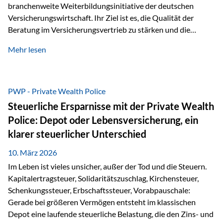
branchenweite Weiterbildungsinitiative der deutschen
Versicherungswirtschaft. Ihr Ziel ist es, die Qualität der
Beratung im Versicherungsvertrieb zu stärken und die
kontinuierliche Weiterbildung von vertrieblich tätigen
Mehr lesen
Personen transparent zu dokumentieren. Seit der
Umsetzung der EU-Versicherungsvertriebsrichtlinie besteht
eine gesetzliche Weiterbildungspflicht von mindestens 15
Stunden pro Jahr für vertrieblich tätige Personen in der
PWP - Private Wealth Police
Versicherungsbranche. Über die Weiterbildungsdatenbank
Steuerliche Ersparnisse mit der Private Wealth
von „gut beraten“ können absolvierte Bildungsmaßnahmen
Police: Depot oder Lebensversicherung, ein
zentral erfasst und dokumentiert werden. „gut beraten“
klarer steuerlicher Unterschied
zertifiziert Als zertifizierter Bildungsanbieter können unsere
Webinare nun für die…
10. März 2026
Im Leben ist vieles unsicher, außer der Tod und die Steuern.
Kapitalertragsteuer, Solidaritätszuschlag, Kirchensteuer,
Schenkungssteuer, Erbschaftssteuer, Vorabpauschale:
Gerade bei größeren Vermögen entsteht im klassischen
Depot eine laufende steuerliche Belastung, die den Zins- und