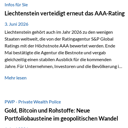
analysiert und verglichen wurden. Das Ergebnis: Die ETF-
Infos für Sie
Auswahl der Vienna-Life zählt zu den drei besten Angeboten
Liechtenstein verteidigt erneut das AAA-Rating
am Markt. Für uns ist diese Auszeichnung eine Bestätigung
unseres Weges und unseres Anspruchs,…
3. Juni 2026
Liechtenstein gehört auch im Jahr 2026 zu den wenigen
Staaten weltweit, die von der Ratingagentur S&P Global
Ratings mit der Höchstnote AAA bewertet werden. Ende
Mai bestätigte die Agentur die Bestnote und vergab
gleichzeitig einen stabilen Ausblick für die kommenden
Jahre. Für Unternehmen, Investoren und die Bevölkerung ist
diese Einstufung ein wichtiges Signal. Sie unterstreicht die
Mehr lesen
finanzielle Stabilität des Landes sowie das Vertrauen
internationaler Märkte in den Wirtschafts- und
Finanzstandort Liechtenstein. Starker Wirtschaftsstandort
trotz Herausforderungen Die weltwirtschaftlichen
PWP - Private Wealth Police
Rahmenbedingungen bleiben anspruchsvoll. Geopolitische
Gold, Bitcoin und Rohstoffe: Neue
Unsicherheiten, eine verhaltene Investitionstätigkeit und
Portfoliobausteine im geopolitischen Wandel
eine schwächere Nachfrage in wichtigen Exportmärkten
beeinflussen auch die liechtensteinische Wirtschaft.