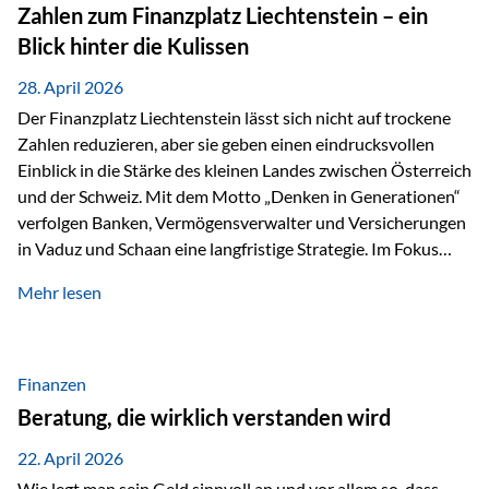
Investoren. Produktivität adressiert genau diese
Zahlen zum Finanzplatz Liechtenstein – ein
Herausforderungen, da wirtschaftliches Wachstum
Blick hinter die Kulissen
langfristig durch Produktivitätssteigerung entsteht, also
durch die Fähigkeit von Unternehmen, mehr…
28. April 2026
Der Finanzplatz Liechtenstein lässt sich nicht auf trockene
Zahlen reduzieren, aber sie geben einen eindrucksvollen
Einblick in die Stärke des kleinen Landes zwischen Österreich
und der Schweiz. Mit dem Motto „Denken in Generationen“
verfolgen Banken, Vermögensverwalter und Versicherungen
in Vaduz und Schaan eine langfristige Strategie. Im Fokus
stehen dabei vor allem: Qualität Stabilität internationaler
Mehr lesen
Marktzugang Liechtenstein hat sich in den letzten Jahren zu
einem wichtigen Drehpunkt für grenzüberschreitende
Finanzdienstleistungen entwickelt – und die aktuellsten
verfügbaren Kennzahlen (Stand Ende 2024, veröffentlicht
Finanzen
2025/2026)…
Beratung, die wirklich verstanden wird
22. April 2026
Wie legt man sein Geld sinnvoll an und vor allem so, dass