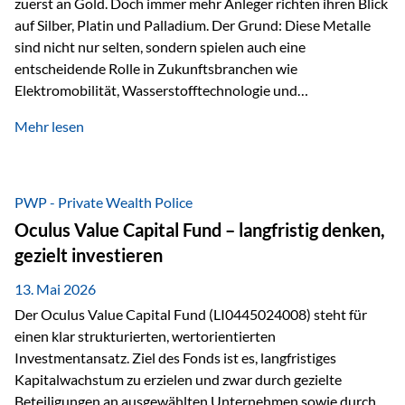
zuerst an Gold. Doch immer mehr Anleger richten ihren Blick
auf Silber, Platin und Palladium. Der Grund: Diese Metalle
sind nicht nur selten, sondern spielen auch eine
entscheidende Rolle in Zukunftsbranchen wie
Elektromobilität, Wasserstofftechnologie und
Digitalisierung. Dadurch verbinden sie zwei wichtige
Mehr lesen
Faktoren für Investoren – begrenztes Angebot und
steigende industrielle Nachfrage. Edelmetalle als
Investment mit Zukunftspotenzial Während Gold oft als
klassischer „Sicherheitsanker“ gilt, bieten Silber, Platin und
PWP - Private Wealth Police
Palladium zusätzlich die Chance, von technologischen
Oculus Value Capital Fund – langfristig denken,
Entwicklungen zu profitieren. Die Nachfrage entsteht nicht
gezielt investieren
nur durch Anleger, sondern vor allem durch die Industrie.
Gerade in…
13. Mai 2026
Der Oculus Value Capital Fund (LI0445024008) steht für
einen klar strukturierten, wertorientierten
Investmentansatz. Ziel des Fonds ist es, langfristiges
Kapitalwachstum zu erzielen und zwar durch gezielte
Beteiligungen an ausgewählten Unternehmen sowie durch