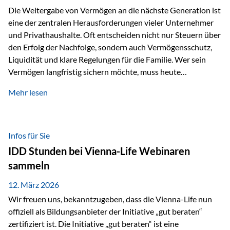
Die Weitergabe von Vermögen an die nächste Generation ist
eine der zentralen Herausforderungen vieler Unternehmer
und Privathaushalte. Oft entscheiden nicht nur Steuern über
den Erfolg der Nachfolge, sondern auch Vermögensschutz,
Liquidität und klare Regelungen für die Familie. Wer sein
Vermögen langfristig sichern möchte, muss heute
international denken. Und genau hier setzt das Buch
Mehr lesen
„Erfolgsformel Liechtenstein“, herausgegeben und verfasst
von Rolf Klein, an – ein praxisnahes Nachschlagewerk, das
Vermögensnachfolge, Vermögensmanagement und
Vermögensschutz strategisch miteinander verbindet.
Infos für Sie
Warum klassische Nachfolgeplanung oft scheitert Viele
IDD Stunden bei Vienna-Life Webinaren
Vermögen werden erst im Todesfall übertragen. Das kann zu
sammeln
Problemen führen: Hohe Erbschaftsteuern Streitigkeiten
zwischen Erben Liquiditätsprobleme bei Immobilien…
12. März 2026
Wir freuen uns, bekanntzugeben, dass die Vienna-Life nun
offiziell als Bildungsanbieter der Initiative „gut beraten“
zertifiziert ist. Die Initiative „gut beraten“ ist eine