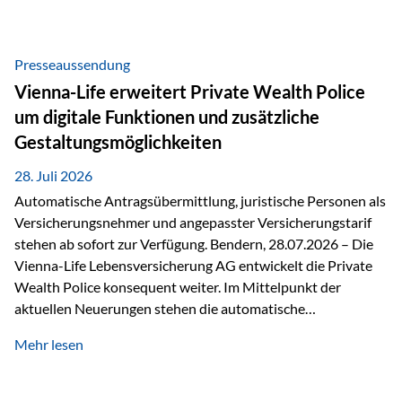
Beratung Digitale Prozesse und künstliche Intelligenz sind
längst Teil des Versicherungsalltags. Sie erleichtern
administrative Aufgaben, beschleunigen Abläufe und
Presseaussendung
schaffen mehr Zeit für das Wesentliche: die persönliche
Vienna-Life erweitert Private Wealth Police
Beratung. Gerade deshalb wird die individuelle Betreuung
um digitale Funktionen und zusätzliche
zum entscheidenden Erfolgsfaktor. Technologie kann
Gestaltungsmöglichkeiten
unterstützen, Vertrauen entsteht jedoch weiterhin im
persönlichen Gespräch. Bei der Vienna-Life reagieren…
28. Juli 2026
Automatische Antragsübermittlung, juristische Personen als
Versicherungsnehmer und angepasster Versicherungstarif
stehen ab sofort zur Verfügung. Bendern, 28.07.2026 – Die
Vienna-Life Lebensversicherung AG entwickelt die Private
Wealth Police konsequent weiter. Im Mittelpunkt der
aktuellen Neuerungen stehen die automatische
Antragsübermittlung, die Möglichkeit, juristische Personen
Mehr lesen
als Versicherungsnehmer einzusetzen, sowie eine
Überarbeitung des zugrundeliegenden Versicherungstarifes.
Durch die automatische Antragsübermittlung wird die