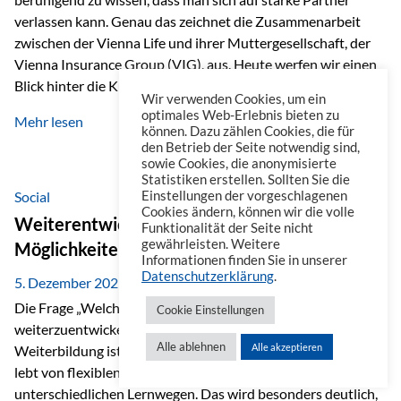
verlassen kann. Genau das zeichnet die Zusammenarbeit
zwischen der Vienna Life und ihrer Muttergesellschaft, der
Vienna Insurance Group (VIG), aus. Heute werfen wir einen
Blick hinter die Kulissen auf eine Unternehmensgruppe mit
Wir verwenden Cookies, um ein
beeindruckender Geschichte, gewachsenem Know-how und
optimales Web-Erlebnis bieten zu
Mehr lesen
einem stabilen Fundament. Ein starkes Netzwerk in ganz
können. Dazu zählen Cookies, die für
den Betrieb der Seite notwendig sind,
Europa Die Vienna Insurance Group ist die führende
sowie Cookies, die anonymisierte
Versicherungsgruppe in Zentral- und Osteuropa. Mit über
Statistiken erstellen. Sollten Sie die
50 Versicherungsgesellschaften in insgesamt 30 Ländern
Social
Einstellungen der vorgeschlagenen
Cookies ändern, können wir die volle
verbindet sie regionale Stärke mit internationaler
Weiterentwicklung im Berufsalltag: Welche
Funktionalität der Seite nicht
Kompetenz.
gewährleisten. Weitere
Möglichkeiten es gibt
Informationen finden Sie in unserer
Datenschutzerklärung
.
5. Dezember 2025
Die Frage „Welche Möglichkeiten gibt es, sich
Cookie Einstellungen
weiterzuentwickeln?“ lässt sich heute vielseitig beantworten.
Alle ablehnen
Alle akzeptieren
Weiterbildung ist längst kein starrer Prozess mehr, sondern
lebt von flexiblen Formaten, individuellen Bedürfnissen und
unterschiedlichen Lernwegen. Das wird besonders deutlich,