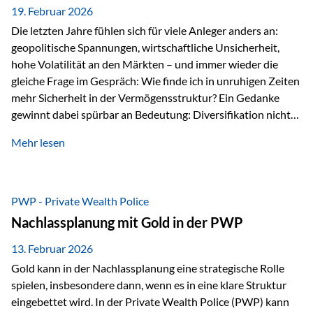
19. Februar 2026
Die letzten Jahre fühlen sich für viele Anleger anders an:
geopolitische Spannungen, wirtschaftliche Unsicherheit,
hohe Volatilität an den Märkten – und immer wieder die
gleiche Frage im Gespräch: Wie finde ich in unruhigen Zeiten
mehr Sicherheit in der Vermögensstruktur? Ein Gedanke
gewinnt dabei spürbar an Bedeutung: Diversifikation nicht
nur über Anlageklassen, sondern auch über Jurisdiktionen.
Mehr lesen
Wer Vermögen ausschließlich in einem Rechtsraum
organisiert, ist auch von dessen Rahmenbedingungen
besonders abhängig. Genau hier kann das Fürstentum
Liechtenstein eine Rolle spielen: außerhalb der EU, ohne
PWP - Private Wealth Police
Euro, mit einem eigenständigen Rechts- und Finanzplatz.
Nachlassplanung mit Gold in der PWP
Und genau an dieser Stelle setzt der 3-Zellenschutz an –…
13. Februar 2026
Gold kann in der Nachlassplanung eine strategische Rolle
spielen, insbesondere dann, wenn es in eine klare Struktur
eingebettet wird. In der Private Wealth Police (PWP) kann