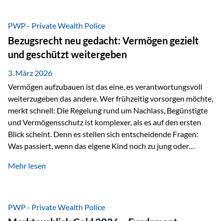
Das Problem: Laufende Besteuerung im Depot Im
Privatdepot fallen an: Abgeltungssteuer Fondsbesteuerung
PWP - Private Wealth Police
(Vorabpauschale, Teilfreistellung) Kein steuerlicher Abzug
Bezugsrecht neu gedacht: Vermögen gezielt
der Vermögensverwaltungs-Gebühren /
und geschützt weitergeben
Depotbankgebühren Jährliches Steuerreporting erforderlich
Zinsen, Dividenden und Kursgewinne werden laufend
3. März 2026
besteuert.
Vermögen aufzubauen ist das eine, es verantwortungsvoll
weiterzugeben das andere. Wer frühzeitig vorsorgen möchte,
merkt schnell: Die Regelung rund um Nachlass, Begünstigte
und Vermögensschutz ist komplexer, als es auf den ersten
Blick scheint. Denn es stellen sich entscheidende Fragen:
Was passiert, wenn das eigene Kind noch zu jung oder
unerfahren ist, um eine größere Summe sinnvoll zu
Mehr lesen
verwalten? Wie kann verhindert werden, dass Ex-Partner,
Gläubiger oder andere Dritte Zugriff auf das Vermögen
erhalten? Und wie lässt sich Vermögen klar und
unbürokratisch übertragen, ohne ausschließlich auf ein
PWP - Private Wealth Police
Testament angewiesen zu sein? Wenn klassische Lösungen