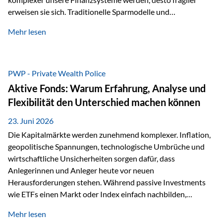
erweisen sie sich. Traditionelle Sparmodelle und
papierbasierte Anlagen, die über Jahrzehnte als
Mehr lesen
unumstößlich galten, versagen angesichts der expansiven
Geldpolitik der Zentralbanken. In diesem Umfeld stellt die
Rückbesinnung auf ein Jahrtausende altes Edelmetall keine
Nostalgie dar, sondern ist die modernste und strategisch
PWP - Private Wealth Police
klügste Antwort auf globale Instabilität. Physische Werte
Aktive Fonds: Warum Erfahrung, Analyse und
und der richtige Rechtsstandort sind heute keine bloße
Flexibilität den Unterschied machen können
Option mehr, sondern eine strategische Notwendigkeit. 1.
Der massive Aufwand hinter einem winzigen…
23. Juni 2026
Die Kapitalmärkte werden zunehmend komplexer. Inflation,
geopolitische Spannungen, technologische Umbrüche und
wirtschaftliche Unsicherheiten sorgen dafür, dass
Anlegerinnen und Anleger heute vor neuen
Herausforderungen stehen. Während passive Investments
wie ETFs einen Markt oder Index einfach nachbilden,
verfolgen aktiv gemanagte Fonds einen anderen Ansatz: Sie
Mehr lesen
setzen auf die Expertise erfahrener Fondsmanager, die