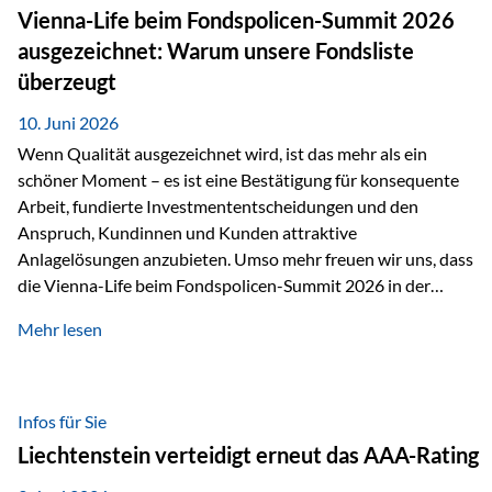
zahlreiche Zukunftstechnologien praktisch unverzichtbar.
Vienna-Life beim Fondspolicen-Summit 2026
Silber findet sich unter anderem in: Solarmodulen
ausgezeichnet: Warum unsere Fondsliste
Elektrofahrzeugen Halbleitern Smartphones und Tablets…
überzeugt
10. Juni 2026
Wenn Qualität ausgezeichnet wird, ist das mehr als ein
schöner Moment – es ist eine Bestätigung für konsequente
Arbeit, fundierte Investmententscheidungen und den
Anspruch, Kundinnen und Kunden attraktive
Anlagelösungen anzubieten. Umso mehr freuen wir uns, dass
die Vienna-Life beim Fondspolicen-Summit 2026 in der
Kategorie ETF/Passiv ausgezeichnet wurde. Grundlage
Mehr lesen
dieser Ehrung ist der renommierte Fondspolicenreport der
SAM – Smart Asset Management Service GmbH, bei dem
mehr als 20 Fondspolicen-Anbieter aus Investmentsicht
analysiert und verglichen wurden. Das Ergebnis: Die ETF-
Infos für Sie
Auswahl der Vienna-Life zählt zu den drei besten Angeboten
Liechtenstein verteidigt erneut das AAA-Rating
am Markt. Für uns ist diese Auszeichnung eine Bestätigung