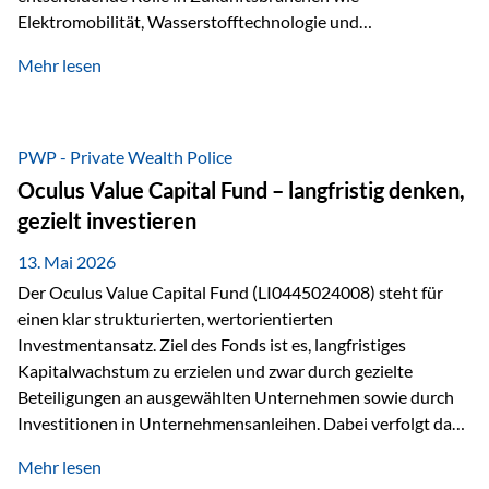
Elektromobilität, Wasserstofftechnologie und
Digitalisierung. Dadurch verbinden sie zwei wichtige
Mehr lesen
Faktoren für Investoren – begrenztes Angebot und
steigende industrielle Nachfrage. Edelmetalle als
Investment mit Zukunftspotenzial Während Gold oft als
klassischer „Sicherheitsanker“ gilt, bieten Silber, Platin und
PWP - Private Wealth Police
Palladium zusätzlich die Chance, von technologischen
Oculus Value Capital Fund – langfristig denken,
Entwicklungen zu profitieren. Die Nachfrage entsteht nicht
gezielt investieren
nur durch Anleger, sondern vor allem durch die Industrie.
Gerade in…
13. Mai 2026
Der Oculus Value Capital Fund (LI0445024008) steht für
einen klar strukturierten, wertorientierten
Investmentansatz. Ziel des Fonds ist es, langfristiges
Kapitalwachstum zu erzielen und zwar durch gezielte
Beteiligungen an ausgewählten Unternehmen sowie durch
Investitionen in Unternehmensanleihen. Dabei verfolgt das
Fondsmanagement eine klare Philosophie: Nicht kurzfristige
Mehr lesen
Marktbewegungen stehen im Fokus, sondern die