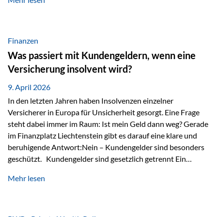
Modernes Value Investing als Grundlage Der
Investmentansatz von Estably basiert auf der
Weiterentwicklung des klassischen Value Investing. Im
Fokus stehen Unternehmen, deren Börsenkurs unter ihrem
Finanzen
inneren Wert liegt. Neben klassischen
Was passiert mit Kundengeldern, wenn eine
Bewertungskennzahlen werden auch qualitative Faktoren
Versicherung insolvent wird?
wie Geschäftsmodell, Wettbewerbsvorteile und
Managementqualität…
9. April 2026
In den letzten Jahren haben Insolvenzen einzelner
Versicherer in Europa für Unsicherheit gesorgt. Eine Frage
steht dabei immer im Raum: Ist mein Geld dann weg? Gerade
im Finanzplatz Liechtenstein gibt es darauf eine klare und
beruhigende Antwort:Nein – Kundengelder sind besonders
geschützt. Kundengelder sind gesetzlich getrennt Ein
zentraler Schutzmechanismus in Liechtenstein ist die
Mehr lesen
sogenannte Sondermasse. Das bedeutet:Die
Vermögenswerte, die zur Deckung der
Versicherungsverpflichtungen dienen, werden rechtlich vom
Vermögen der Versicherungsgesellschaft getrennt. Konkret