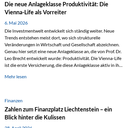
Strecke mit rund 4,8 Kilometern und 680 Höhenmetern
Die neue Anlageklasse Produktivität: Die
stellte die Teilnehmerinnen und Teilnehmer vor eine
Vienna-Life als Vorreiter
sportliche Herausforderung. Doch…
6. Mai 2026
Die Investmentwelt entwickelt sich ständig weiter. Neue
Trends entstehen meist dort, wo sich strukturelle
Veränderungen in Wirtschaft und Gesellschaft abzeichnen.
Genau hier setzt eine neue Anlageklasse an, die von Prof. Dr.
Leo Brecht entwickelt wurde: Produktivität. Die Vienna-Life
ist die erste Versicherung, die diese Anlageklasse aktiv in ihre
Lösung integriert und positioniert sich damit bewusst als
Mehr lesen
Vorreiter. Warum auf das Thema Produktivität setzen? Die
globalen Herausforderungen der Zeit, wie Inflation,
demografischer Wandel oder sinkendes
Wirtschaftswachstum, verändern die Spielregeln für
Finanzen
Investoren. Produktivität adressiert genau diese
Zahlen zum Finanzplatz Liechtenstein – ein
Herausforderungen, da wirtschaftliches Wachstum
Blick hinter die Kulissen
langfristig durch Produktivitätssteigerung entsteht, also
durch die Fähigkeit von Unternehmen, mehr…
28. April 2026