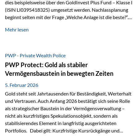
dies beispielsweise über den GoldInvest Plus Fund – Klasse I
(ISIN LI0395418325) umgesetzt werden. Nachlassplanung
beginnt selten mit der Frage „Welche Anlage ist die beste?“.
In der Praxis geht es zuerst um ganz andere Themen:Wer soll
Mehr lesen
was bekommen – wann – und in welcher Struktur?Und vor
allem: Wie lassen sich Streit, Liquiditätsengpässe oder
Notverkäufe vermeiden, wenn ein Todesfall eintritt? Gerade
bei größeren Vermögen ist das entscheidend.
PWP - Private Wealth Police
PWP Protect: Gold als stabiler
Vermögensbaustein in bewegten Zeiten
5. Februar 2026
Gold steht seit Jahrtausenden für Beständigkeit, Werterhalt
und Vertrauen. Auch Anfang 2026 bestätigt sich seine Rolle
als strategischer Baustein in der Vermögensverwaltung –
nicht als kurzfristiges Spekulationsobjekt, sondern als
stabilisierendes Element in langfristig ausgerichteten
Portfolios. Dabei gilt: Kurzfristige Kursrückgänge und
Schwankungen sind jederzeit möglich – insbesondere nach