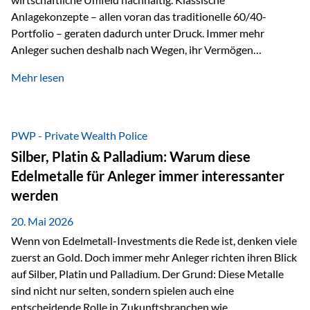
Anlagekonzepte – allen voran das traditionelle 60/40-
Portfolio – geraten dadurch unter Druck. Immer mehr
Anleger suchen deshalb nach Wegen, ihr Vermögen
langfristig gegen Kaufkraftverlust und geopolitische
Mehr lesen
Unsicherheit abzusichern. Genau hier rücken reale und
nicht-inflationierbare Werte wie Gold, Rohstoffe und
digitale Assets wieder in den Fokus. Gold gewinnt seine
monetäre Rolle zurück Gold erlebt derzeit eine
PWP - Private Wealth Police
bemerkenswerte Renaissance als monetärer Wertspeicher.
Silber, Platin & Palladium: Warum diese
Treiber sind Rekordkäufe der Zentralbanken, geopolitische
Edelmetalle für Anleger immer interessanter
Spannungen und ein schleichender Vertrauensverlust in
werden
ungedeckte Papierwährungen. Wie groß dieser
Vertrauensverlust ausfällt, zeigt ein nüchterner
20. Mai 2026
Langfristvergleich: Seit…
Wenn von Edelmetall-Investments die Rede ist, denken viele
zuerst an Gold. Doch immer mehr Anleger richten ihren Blick
auf Silber, Platin und Palladium. Der Grund: Diese Metalle
sind nicht nur selten, sondern spielen auch eine
entscheidende Rolle in Zukunftsbranchen wie