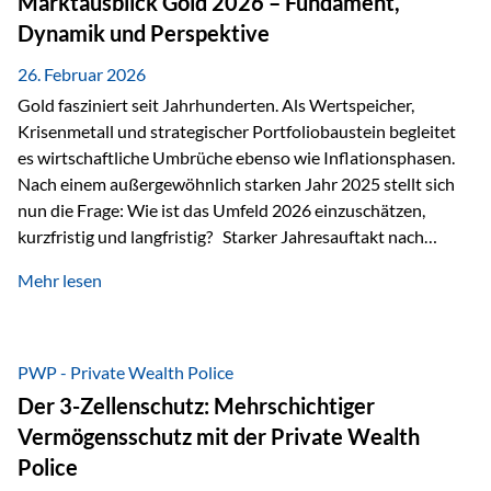
Marktausblick Gold 2026 – Fundament,
nicht ausreichen Traditionelle Nachlassregelungen stoßen
Dynamik und Perspektive
oft…
26. Februar 2026
Gold fasziniert seit Jahrhunderten. Als Wertspeicher,
Krisenmetall und strategischer Portfoliobaustein begleitet
es wirtschaftliche Umbrüche ebenso wie Inflationsphasen.
Nach einem außergewöhnlich starken Jahr 2025 stellt sich
nun die Frage: Wie ist das Umfeld 2026 einzuschätzen,
kurzfristig und langfristig? Starker Jahresauftakt nach
außergewöhnlichem Vorjahr Gold ist mit deutlicher
Mehr lesen
Dynamik in das Jahr 2026 gestartet. Zwischen dem
01.01.2026 und dem 31.01.2026 das Edelmetall: +12,8 % in
USD +11,7 % in EUR Durchschnitt über alle betrachteten
Währungen: +11,5 % Bereits 2025 war ein außergewöhnlich
PWP - Private Wealth Police
starkes Jahr: +64,4 % in USD Durchschnitt über alle
Der 3-Zellenschutz: Mehrschichtiger
Währungen: +56,6 % Langfristig zeigt sich ebenfalls ein
Vermögensschutz mit der Private Wealth
solides…
Police