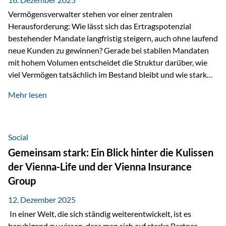
Vermögensverwalter stehen vor einer zentralen
Herausforderung: Wie lässt sich das Ertragspotenzial
bestehender Mandate langfristig steigern, auch ohne laufend
neue Kunden zu gewinnen? Gerade bei stabilen Mandaten
mit hohem Volumen entscheidet die Struktur darüber, wie
viel Vermögen tatsächlich im Bestand bleibt und wie stark
sich das Verwaltungsentgelt über die Jahre entwickelt. Ein
Mehr lesen
Beispiel verdeutlicht diese Wirkung besonders deutlich.
Wird ein Vermögen von 25 Millionen Euro über einen
Zeitraum von 20 Jahren verwaltet, ohne dass neue Kunden
hinzukommen, spielt nicht nur die Rendite eine Rolle. Auch
Social
steuerliche Effekte haben einen erheblichen Einfluss auf…
Gemeinsam stark: Ein Blick hinter die Kulissen
der Vienna-Life und der Vienna Insurance
Group
12. Dezember 2025
In einer Welt, die sich ständig weiterentwickelt, ist es
beruhigend zu wissen, dass man sich auf starke Partner