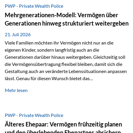
Abwicklung für Vertriebspartner deutlich effizienter
PWP - Private Wealth Police
gestaltet. Anträge werden direkt elektronisch übermittelt,
Mehrgenerationen-Modell: Vermögen über
Medienbrüche reduziert und die weitere Bearbeitung
Generationen hinweg strukturiert weitergeben
beschleunigt. Ab sofort können auch juristische Personen,
wie Kapitalgesellschaften oder Stiftungen, als
21. Juli 2026
Versicherungsnehmer eingesetzt werden. Damit erweitert
Viele Familien möchten ihr Vermögen nicht nur an die
die Vienna-Life die Einsatzmöglichkeiten der Private Wealth
eigenen Kinder, sondern langfristig auch an die
Police insbesondere für…
Generationen darüber hinaus weitergeben. Gleichzeitig soll
die Vermögensübertragung flexibel bleiben, damit sich die
Gestaltung auch an veränderte Lebenssituationen anpassen
lässt. Genau für diesen Wunsch bietet das
Mehrgenerationen-Modell der Private Wealth Police der
Mehr lesen
Vienna-Life eine interessante Lösung. Es ermöglicht,
Vermögen bereits heute generationenübergreifend zu
strukturieren und dennoch flexibel zu bleiben. Die
Ausgangssituation Stellen Sie sich folgende Familie vor: Die
PWP - Private Wealth Police
Großeltern haben über viele Jahre Vermögen aufgebaut. Ihr
Älteres Ehepaar: Vermögen frühzeitig planen
Wunsch ist es, dieses Vermögen nicht nur den eigenen
und den überlebenden Ehepartner absichern