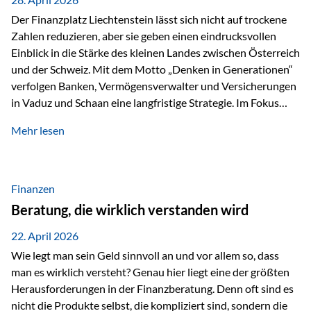
Der Finanzplatz Liechtenstein lässt sich nicht auf trockene
Zahlen reduzieren, aber sie geben einen eindrucksvollen
Einblick in die Stärke des kleinen Landes zwischen Österreich
und der Schweiz. Mit dem Motto „Denken in Generationen“
verfolgen Banken, Vermögensverwalter und Versicherungen
in Vaduz und Schaan eine langfristige Strategie. Im Fokus
stehen dabei vor allem: Qualität Stabilität internationaler
Mehr lesen
Marktzugang Liechtenstein hat sich in den letzten Jahren zu
einem wichtigen Drehpunkt für grenzüberschreitende
Finanzdienstleistungen entwickelt – und die aktuellsten
verfügbaren Kennzahlen (Stand Ende 2024, veröffentlicht
Finanzen
2025/2026)…
Beratung, die wirklich verstanden wird
22. April 2026
Wie legt man sein Geld sinnvoll an und vor allem so, dass
man es wirklich versteht? Genau hier liegt eine der größten
Herausforderungen in der Finanzberatung. Denn oft sind es
nicht die Produkte selbst, die kompliziert sind, sondern die