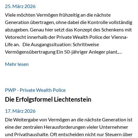
Besonders hervorzuheben ist hierbei Artikel 14 der
25. März 2026
liechtensteinischen Verfassung. Darin…
Viele möchten Vermögen frühzeitig an die nächste
Generation übertragen, ohne dabei die Kontrolle vollständig
abzugeben. Genau hier setzt das Konzept des Schenkens mit
Vetorecht innerhalb der Private Wealth Police der Vienna-
Life an. Die Ausgangssituation: Schrittweise
Vermögensübertragung Ein 50-jähriger Anleger plant,
seinem Kind Vermögen zu übertragen. Dabei soll nicht nur
Mehr lesen
der steuerliche Freibetrag optimal genutzt werden, sondern
auch sichergestellt sein, dass mit dem verschenken Geld
verantwortungsvoll umgegangen wird. Das Ziel:Eine
strukturierte, langfristige Vermögensübertragung, ohne die
PWP - Private Wealth Police
Kontrolle vollständig aus der Hand zu geben. Die Lösung:
Die Erfolgsformel Liechtenstein
Abschmelzung mit Vetorecht Die Umsetzung erfolgt über die
Private Wealth Police…
17. März 2026
Die Weitergabe von Vermögen an die nächste Generation ist
eine der zentralen Herausforderungen vieler Unternehmer
und Privathaushalte. Oft entscheiden nicht nur Steuern über