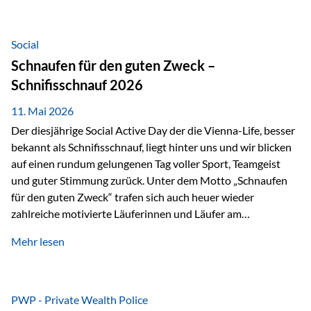
tatsächliche wirtschaftliche Entwicklung von Unternehmen
über viele Jahre hinweg. Als Teil der Produktauswahl
innerhalb der Private Wealth Police der Vienna-Life steht
Social
der Oculus Value Capital Fund für einen langfristig
Schnaufen für den guten Zweck –
orientierten Value-Investing-Ansatz mit Fokus auf
Schnifisschnauf 2026
fundamentale Unternehmensanalyse und nachhaltige
Wertentwicklung. Der Investmentansatz: Value Investing
11. Mai 2026
mit Weitblick Im Zentrum steht ein…
Der diesjährige Social Active Day der die Vienna-Life, besser
bekannt als Schnifisschnauf, liegt hinter uns und wir blicken
auf einen rundum gelungenen Tag voller Sport, Teamgeist
und guter Stimmung zurück. Unter dem Motto „Schnaufen
für den guten Zweck“ trafen sich auch heuer wieder
zahlreiche motivierte Läuferinnen und Läufer am
Dünserberg in Schnifis, um gemeinsam sportliche
Mehr lesen
Höchstleistungen für einen guten Zweck zu erbringen. Mit
grosser Freude dürfen wir verkünden, dass dabei
beeindruckende 14.000 Euro zugunsten des Schulheims
Mäder gesammelt werden konnten. Die anspruchsvolle
PWP - Private Wealth Police