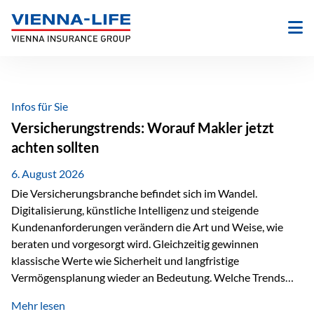
Zum
Inhalt
springen
Infos für Sie
Versicherungstrends: Worauf Makler jetzt
achten sollten
6. August 2026
Die Versicherungsbranche befindet sich im Wandel.
Digitalisierung, künstliche Intelligenz und steigende
Kundenanforderungen verändern die Art und Weise, wie
beraten und vorgesorgt wird. Gleichzeitig gewinnen
klassische Werte wie Sicherheit und langfristige
Vermögensplanung wieder an Bedeutung. Welche Trends
sollten Versicherungsmakler deshalb aktuell besonders im
Mehr lesen
Blick behalten? Digitalisierung und KI verändern die