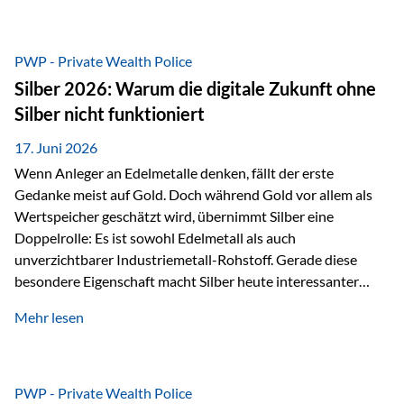
Chancen identifizieren, Risiken bewerten und Portfolios
gezielt steuern. Gerade in einem Umfeld, das von schnellen
Veränderungen geprägt ist, kann diese aktive
PWP - Private Wealth Police
Herangehensweise einen entscheidenden Mehrwert bieten.
Silber 2026: Warum die digitale Zukunft ohne
Was zeichnet aktive Fonds aus? Aktive Fonds verfolgen das
Silber nicht funktioniert
Ziel, nicht nur einen Markt abzubilden, sondern gezielt
Anlageentscheidungen zu treffen. Fondsmanager
17. Juni 2026
analysieren Unternehmen,…
Wenn Anleger an Edelmetalle denken, fällt der erste
Gedanke meist auf Gold. Doch während Gold vor allem als
Wertspeicher geschätzt wird, übernimmt Silber eine
Doppelrolle: Es ist sowohl Edelmetall als auch
unverzichtbarer Industriemetall-Rohstoff. Gerade diese
besondere Eigenschaft macht Silber heute interessanter
denn je. Denn die Welt wird nicht nur digitaler, sondern auch
Mehr lesen
elektrischer – und genau dort spielt Silber eine
entscheidende Rolle. Silber – das Metall der modernen
Wirtschaft Silber verfügt über die höchste elektrische
Leitfähigkeit aller Metalle. Diese Eigenschaft macht es für
PWP - Private Wealth Police