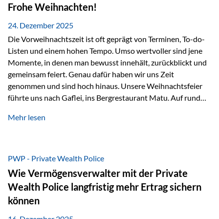
Erlebnissen konnten wir…
Frohe Weihnachten!
24. Dezember 2025
Die Vorweihnachtszeit ist oft geprägt von Terminen, To-do-
Listen und einem hohen Tempo. Umso wertvoller sind jene
Momente, in denen man bewusst innehält, zurückblickt und
gemeinsam feiert. Genau dafür haben wir uns Zeit
genommen und sind hoch hinaus. Unsere Weihnachtsfeier
führte uns nach Gaflei, ins Bergrestaurant Matu. Auf rund
1.500 Metern über dem Rheintal erwartete uns nicht nur ein
Mehr lesen
beeindruckendes Panorama, sondern auch etwas, das im
Alltag oft zu kurz kommt: Ruhe, Klarheit und echter
Weitblick, im wahrsten Sinne des Wortes. Inmitten
verschneiter Landschaft, bei feinem Essen, guter Musik und
PWP - Private Wealth Police
einer entspannten…
Wie Vermögensverwalter mit der Private
Wealth Police langfristig mehr Ertrag sichern
können
16. Dezember 2025