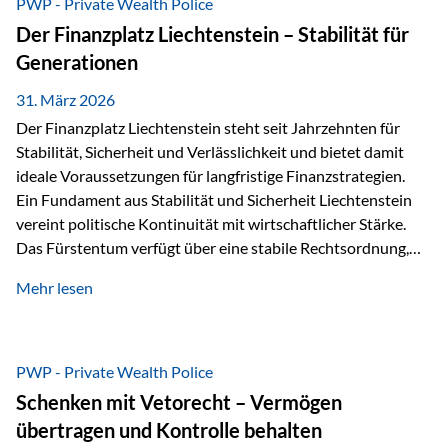
PWP - Private Wealth Police
heißt das:Diese Gelder gehören im Konkursfall nicht zur
Der Finanzplatz Liechtenstein – Stabilität für
allgemeinen Konkursmasse, sondern werden ausschließlich
Generationen
zur Erfüllung…
31. März 2026
Der Finanzplatz Liechtenstein steht seit Jahrzehnten für
Stabilität, Sicherheit und Verlässlichkeit und bietet damit
ideale Voraussetzungen für langfristige Finanzstrategien.
Ein Fundament aus Stabilität und Sicherheit Liechtenstein
vereint politische Kontinuität mit wirtschaftlicher Stärke.
Das Fürstentum verfügt über eine stabile Rechtsordnung,
die auf einer parlamentarischen Demokratie mit
Mehr lesen
monarchischen Elementen basiert. Diese Struktur schafft
nicht nur politische Stabilität, sondern auch eine
außergewöhnlich hohe Planungssicherheit für Investoren
und Unternehmen. Ein wesentliches Merkmal ist die
PWP - Private Wealth Police
Staatsfinanzierung: Liechtenstein weist keine
Schenken mit Vetorecht – Vermögen
Staatsschulden auf, und der Schutz der wirtschaftlichen
übertragen und Kontrolle behalten
Interessen der Bevölkerung ist in der Verfassung verankert.