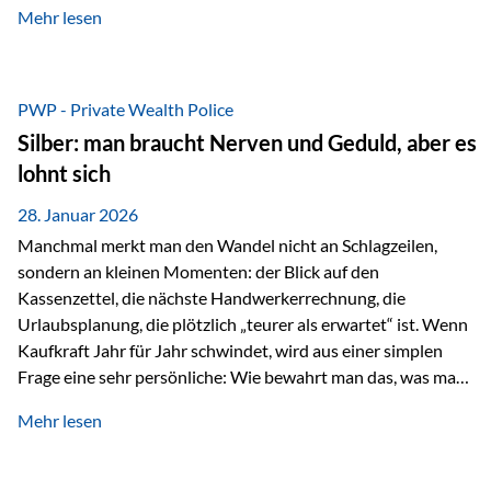
Mehr lesen
starken Anstiegen. Diese verändern jedoch nicht die
langfristige Funktion von Gold als Sachwert und
Diversifikationsinstrument. In einem Umfeld, das weiterhin
von geopolitischen Spannungen, einer stark ausgeweiteten
PWP - Private Wealth Police
Geldmenge sowie strukturellen Verschiebungen an den
Silber: man braucht Nerven und Geduld, aber es
Kapitalmärkten geprägt ist, bleibt Gold ein bewährter Anker.
lohnt sich
Nicht, weil…
28. Januar 2026
Manchmal merkt man den Wandel nicht an Schlagzeilen,
sondern an kleinen Momenten: der Blick auf den
Kassenzettel, die nächste Handwerkerrechnung, die
Urlaubsplanung, die plötzlich „teurer als erwartet“ ist. Wenn
Kaufkraft Jahr für Jahr schwindet, wird aus einer simplen
Frage eine sehr persönliche: Wie bewahrt man das, was man
sich aufgebaut hat? Genau dann wird es Zeit, sich
Mehr lesen
Sachwerten mit einer Investition in Sachwerte zu
beschäftigen; Nicht als Mode, sondern als Prinzip: Vermögen
soll nicht nur wachsen, sondern auch Substanz behalten –