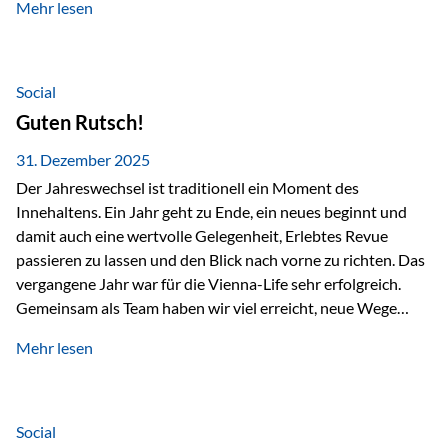
Mehr lesen
Branchentreffen für Finanz- und Versicherungsprofis im
deutschsprachigen Raum. Für uns bietet die Veranstaltung
die ideale Plattform, um aktuelle Themen rund um Vorsorge,
Vermögensstrukturierung und Nachfolgeplanung
Social
gemeinsam zu diskutieren. Persönlich für Sie vor Ort An
Guten Rutsch!
beiden Kongresstagen stehen Ihnen Maximilian
Fichtenbauer, Dirk…
31. Dezember 2025
Der Jahreswechsel ist traditionell ein Moment des
Innehaltens. Ein Jahr geht zu Ende, ein neues beginnt und
damit auch eine wertvolle Gelegenheit, Erlebtes Revue
passieren zu lassen und den Blick nach vorne zu richten. Das
vergangene Jahr war für die Vienna-Life sehr erfolgreich.
Gemeinsam als Team haben wir viel erreicht, neue Wege
beschritten und besondere Momente erlebt.
Mehr lesen
Veranstaltungen wie der Schnifisschnauf, aber auch unsere
Teamevents, vom Minigolf bis zur Weihnachtsfeier, haben
den Zusammenhalt gestärkt und gezeigt, wie wichtig ein
starkes Miteinander ist. Neben diesen gemeinsamen
Social