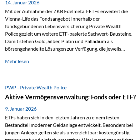
breit ab, ohne die…
14. Januar 2026
Mit der Aufnahme der ZKB Edelmetall-ETFs erweitert die
Vienna-Life das Fondsangebot innerhalb der
fondsgebundenen Lebensversicherung Private Wealth
Police gezielt um weitere ETF-basierte Sachwert-Bausteine.
Damit stehen Gold, Silber, Platin und Palladium als
börsengehandelte Lösungen zur Verfügung, die jeweils
physisch hinterlegte Edelmetalle abbilden. Der Fokus liegt
Mehr lesen
dabei nicht auf einzelnen Marktmeinungen, sondern auf
einer systematischen Portfoliologik: ETFs dienen als
transparente, effiziente Bausteine für Risikostreuung,
Inflationsrobustheit und Stabilisierung – eingebettet in eine
PWP - Private Wealth Police
liechtensteinische Versicherungsstruktur. Die
Aktive Vermögensverwaltung: Fonds oder ETF?
Sicherheitsarchitektur: Liechtenstein als Strukturprinzip Die
Private Wealth Police positioniert sich mit einer dreistufigen
9. Januar 2026
Sicherheitsarchitektur, die auf mehreren Ebenen ansetzt:
ETFs haben sich in den letzten Jahren zu einem festen
Stufe 1: Versicherer-Ebene • Versicherung mit…
Bestandteil moderner Geldanlage entwickelt. Besonders bei
jungen Anleger gelten sie als unverzichtbar: kostengünstig,
transparent und einfach umsetzbar. Wer investieren möchte,