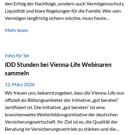
den Erfolg der Nachfolge, sondern auch Vermögensschutz,
Liquidität und klare Regelungen für die Familie. Wer sein
Vermögen langfristig sichern möchte, muss heute
international denken. Und genau hier setzt das Buch
Mehr lesen
„Erfolgsformel Liechtenstein“, herausgegeben und verfasst
von Rolf Klein, an – ein praxisnahes Nachschlagewerk, das
Vermögensnachfolge, Vermögensmanagement und
Vermögensschutz strategisch miteinander verbindet.
Infos für Sie
Warum klassische Nachfolgeplanung oft scheitert Viele
IDD Stunden bei Vienna-Life Webinaren
Vermögen werden erst im Todesfall übertragen. Das kann zu
sammeln
Problemen führen: Hohe Erbschaftsteuern Streitigkeiten
zwischen Erben Liquiditätsprobleme bei Immobilien…
12. März 2026
Wir freuen uns, bekanntzugeben, dass die Vienna-Life nun
offiziell als Bildungsanbieter der Initiative „gut beraten“
zertifiziert ist. Die Initiative „gut beraten“ ist eine
branchenweite Weiterbildungsinitiative der deutschen
Versicherungswirtschaft. Ihr Ziel ist es, die Qualität der
Beratung im Versicherungsvertrieb zu stärken und die