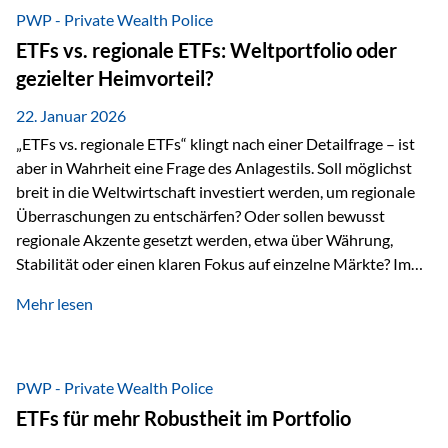
gerade dann, wenn Märkte nervös werden,…
PWP - Private Wealth Police
ETFs vs. regionale ETFs: Weltportfolio oder
gezielter Heimvorteil?
22. Januar 2026
„ETFs vs. regionale ETFs“ klingt nach einer Detailfrage – ist
aber in Wahrheit eine Frage des Anlagestils. Soll möglichst
breit in die Weltwirtschaft investiert werden, um regionale
Überraschungen zu entschärfen? Oder sollen bewusst
regionale Akzente gesetzt werden, etwa über Währung,
Stabilität oder einen klaren Fokus auf einzelne Märkte? Im
Rahmen der fondsgebundenen Lebensversicherung Private
Mehr lesen
Wealth Police der Vienna-Life lassen sich beide Ansätze
kombinieren. Der „Schutz“ im Portfolio entsteht dabei nicht
als Garantie, sondern als Zusammenspiel aus
Risikostreuung, Inflationsrobustheit und Stabilisierung. 1)
PWP - Private Wealth Police
Die Philosophiefrage: breit oder bewusst? Global investieren
ETFs für mehr Robustheit im Portfolio
bedeutet: Das Portfolio bildet die Weltmärkte möglichst