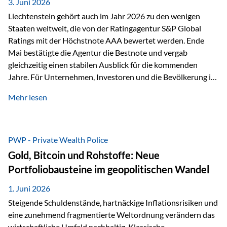
unseres Weges und unseres Anspruchs,…
3. Juni 2026
Liechtenstein gehört auch im Jahr 2026 zu den wenigen
Staaten weltweit, die von der Ratingagentur S&P Global
Ratings mit der Höchstnote AAA bewertet werden. Ende
Mai bestätigte die Agentur die Bestnote und vergab
gleichzeitig einen stabilen Ausblick für die kommenden
Jahre. Für Unternehmen, Investoren und die Bevölkerung ist
diese Einstufung ein wichtiges Signal. Sie unterstreicht die
Mehr lesen
finanzielle Stabilität des Landes sowie das Vertrauen
internationaler Märkte in den Wirtschafts- und
Finanzstandort Liechtenstein. Starker Wirtschaftsstandort
trotz Herausforderungen Die weltwirtschaftlichen
PWP - Private Wealth Police
Rahmenbedingungen bleiben anspruchsvoll. Geopolitische
Gold, Bitcoin und Rohstoffe: Neue
Unsicherheiten, eine verhaltene Investitionstätigkeit und
Portfoliobausteine im geopolitischen Wandel
eine schwächere Nachfrage in wichtigen Exportmärkten
beeinflussen auch die liechtensteinische Wirtschaft.
1. Juni 2026
Dennoch sieht…
Steigende Schuldenstände, hartnäckige Inflationsrisiken und
eine zunehmend fragmentierte Weltordnung verändern das
wirtschaftliche Umfeld nachhaltig. Klassische