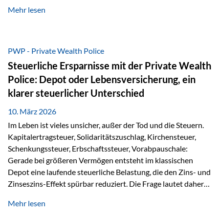
kontinuierliche Weiterbildung von vertrieblich tätigen
Mehr lesen
Personen transparent zu dokumentieren. Seit der
Umsetzung der EU-Versicherungsvertriebsrichtlinie besteht
eine gesetzliche Weiterbildungspflicht von mindestens 15
Stunden pro Jahr für vertrieblich tätige Personen in der
PWP - Private Wealth Police
Versicherungsbranche. Über die Weiterbildungsdatenbank
Steuerliche Ersparnisse mit der Private Wealth
von „gut beraten“ können absolvierte Bildungsmaßnahmen
Police: Depot oder Lebensversicherung, ein
zentral erfasst und dokumentiert werden. „gut beraten“
klarer steuerlicher Unterschied
zertifiziert Als zertifizierter Bildungsanbieter können unsere
Webinare nun für die…
10. März 2026
Im Leben ist vieles unsicher, außer der Tod und die Steuern.
Kapitalertragsteuer, Solidaritätszuschlag, Kirchensteuer,
Schenkungssteuer, Erbschaftssteuer, Vorabpauschale:
Gerade bei größeren Vermögen entsteht im klassischen
Depot eine laufende steuerliche Belastung, die den Zins- und
Zinseszins-Effekt spürbar reduziert. Die Frage lautet daher:
Wie kann Vermögen strukturiert werden, damit Steuern
Mehr lesen
nicht laufend Kapital entziehen – sondern möglichst lange im
System arbeiten? Hier setzt die Private Wealth Police an.