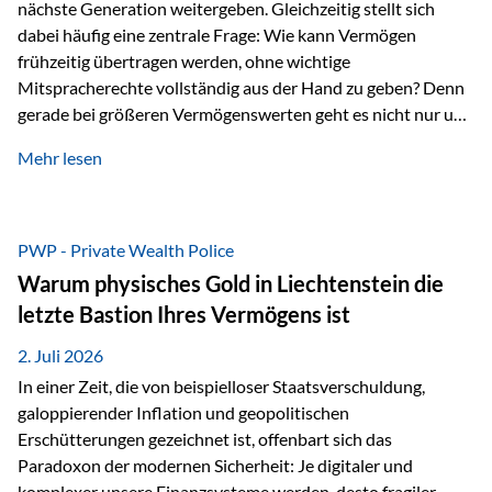
nächste Generation weitergeben. Gleichzeitig stellt sich
dabei häufig eine zentrale Frage: Wie kann Vermögen
frühzeitig übertragen werden, ohne wichtige
Mitspracherechte vollständig aus der Hand zu geben? Denn
gerade bei größeren Vermögenswerten geht es nicht nur um
die Frage der Übertragung. Es geht auch darum,
Mehr lesen
sicherzustellen, dass das Vermögen langfristig erhalten
bleibt und entsprechend der ursprünglichen Planung
verwendet wird. Ein Beispiel aus der Praxis Stellen Sie sich
folgende Situation vor: Ein Vater schenkt seiner Tochter
PWP - Private Wealth Police
einen Teil seines Vermögens. Einige Jahre später möchte die
Warum physisches Gold in Liechtenstein die
Tochter das Geld kurzfristig verwenden, um…
letzte Bastion Ihres Vermögens ist
2. Juli 2026
In einer Zeit, die von beispielloser Staatsverschuldung,
galoppierender Inflation und geopolitischen
Erschütterungen gezeichnet ist, offenbart sich das
Paradoxon der modernen Sicherheit: Je digitaler und
komplexer unsere Finanzsysteme werden, desto fragiler