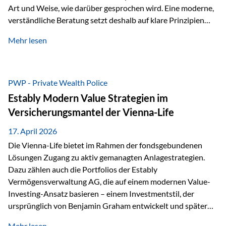
Art und Weise, wie darüber gesprochen wird. Eine moderne,
verständliche Beratung setzt deshalb auf klare Prinzipien
statt auf komplizierte Prognosen. Im Mittelpunkt stehen
Mehr lesen
fünf zentrale Faktoren: eine saubere Struktur, breite
Risikostreuung, Kosteneffizienz, steuerliche Optimierung
und ein wissenschaftlich fundierter Ansatz. Impulse zu
diesem Thema liefern unter anderem die praxisnahen
PWP - Private Wealth Police
Ansätze von Finanzexperte Klaus Rost, der seit vielen Jahren
Estably Modern Value Strategien im
für eine verständliche und…
Versicherungsmantel der Vienna-Life
17. April 2026
Die Vienna-Life bietet im Rahmen der fondsgebundenen
Lösungen Zugang zu aktiv gemanagten Anlagestrategien.
Dazu zählen auch die Portfolios der Estably
Vermögensverwaltung AG, die auf einem modernen Value-
Investing-Ansatz basieren – einem Investmentstil, der
ursprünglich von Benjamin Graham entwickelt und später
durch Investoren wie Warren Buffett weiter geprägt wurde.
Mehr lesen