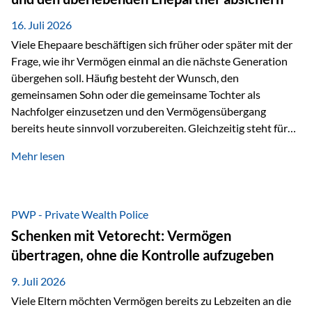
Kindern, sondern langfristig auch den Enkeln zukommen zu…
16. Juli 2026
Viele Ehepaare beschäftigen sich früher oder später mit der
Frage, wie ihr Vermögen einmal an die nächste Generation
übergehen soll. Häufig besteht der Wunsch, den
gemeinsamen Sohn oder die gemeinsame Tochter als
Nachfolger einzusetzen und den Vermögensübergang
bereits heute sinnvoll vorzubereiten. Gleichzeitig steht für
viele Ehepaare ein weiterer Aspekt im Mittelpunkt: Was
Mehr lesen
passiert, wenn einer der beiden verstirbt? Der überlebende
Ehepartner soll auch dann weiterhin finanziell unabhängig
bleiben und uneingeschränkt über das gemeinsame
Vermögen verfügen können. Genau für diese
PWP - Private Wealth Police
Ausgangssituation bietet die Private Wealth Police der
Schenken mit Vetorecht: Vermögen
Vienna-Life eine durchdachte Gestaltungsmöglichkeit. Die
übertragen, ohne die Kontrolle aufzugeben
Ausgangssituation Stellen Sie sich folgendes Beispiel vor:
Ein…
9. Juli 2026
Viele Eltern möchten Vermögen bereits zu Lebzeiten an die