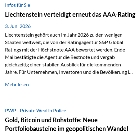
analysiert und verglichen wurden. Das Ergebnis: Die ETF-
Infos für Sie
Auswahl der Vienna-Life zählt zu den drei besten Angeboten
Liechtenstein verteidigt erneut das AAA-Rating
am Markt. Für uns ist diese Auszeichnung eine Bestätigung
unseres Weges und unseres Anspruchs,…
3. Juni 2026
Liechtenstein gehört auch im Jahr 2026 zu den wenigen
Staaten weltweit, die von der Ratingagentur S&P Global
Ratings mit der Höchstnote AAA bewertet werden. Ende
Mai bestätigte die Agentur die Bestnote und vergab
gleichzeitig einen stabilen Ausblick für die kommenden
Jahre. Für Unternehmen, Investoren und die Bevölkerung ist
diese Einstufung ein wichtiges Signal. Sie unterstreicht die
Mehr lesen
finanzielle Stabilität des Landes sowie das Vertrauen
internationaler Märkte in den Wirtschafts- und
Finanzstandort Liechtenstein. Starker Wirtschaftsstandort
trotz Herausforderungen Die weltwirtschaftlichen
PWP - Private Wealth Police
Rahmenbedingungen bleiben anspruchsvoll. Geopolitische
Gold, Bitcoin und Rohstoffe: Neue
Unsicherheiten, eine verhaltene Investitionstätigkeit und
Portfoliobausteine im geopolitischen Wandel
eine schwächere Nachfrage in wichtigen Exportmärkten
beeinflussen auch die liechtensteinische Wirtschaft.