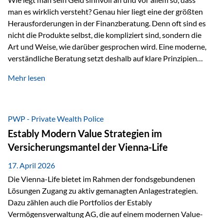
man es wirklich versteht? Genau hier liegt eine der größten
Herausforderungen in der Finanzberatung. Denn oft sind es
nicht die Produkte selbst, die kompliziert sind, sondern die
Art und Weise, wie darüber gesprochen wird. Eine moderne,
verständliche Beratung setzt deshalb auf klare Prinzipien
statt auf komplizierte Prognosen. Im Mittelpunkt stehen
Mehr lesen
fünf zentrale Faktoren: eine saubere Struktur, breite
Risikostreuung, Kosteneffizienz, steuerliche Optimierung
und ein wissenschaftlich fundierter Ansatz. Impulse zu
diesem Thema liefern unter anderem die praxisnahen
PWP - Private Wealth Police
Ansätze von Finanzexperte Klaus Rost, der seit vielen Jahren
Estably Modern Value Strategien im
für eine verständliche und…
Versicherungsmantel der Vienna-Life
17. April 2026
Die Vienna-Life bietet im Rahmen der fondsgebundenen
Lösungen Zugang zu aktiv gemanagten Anlagestrategien.
Dazu zählen auch die Portfolios der Estably
Vermögensverwaltung AG, die auf einem modernen Value-