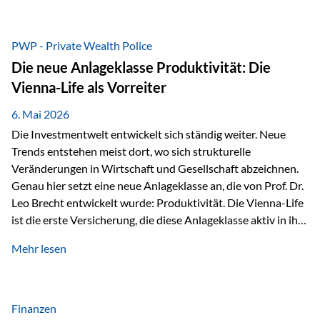
grosser Freude dürfen wir verkünden, dass dabei
beeindruckende 14.000 Euro zugunsten des Schulheims
Mäder gesammelt werden konnten. Die anspruchsvolle
PWP - Private Wealth Police
Strecke mit rund 4,8 Kilometern und 680 Höhenmetern
Die neue Anlageklasse Produktivität: Die
stellte die Teilnehmerinnen und Teilnehmer vor eine
Vienna-Life als Vorreiter
sportliche Herausforderung. Doch…
6. Mai 2026
Die Investmentwelt entwickelt sich ständig weiter. Neue
Trends entstehen meist dort, wo sich strukturelle
Veränderungen in Wirtschaft und Gesellschaft abzeichnen.
Genau hier setzt eine neue Anlageklasse an, die von Prof. Dr.
Leo Brecht entwickelt wurde: Produktivität. Die Vienna-Life
ist die erste Versicherung, die diese Anlageklasse aktiv in ihre
Lösung integriert und positioniert sich damit bewusst als
Mehr lesen
Vorreiter. Warum auf das Thema Produktivität setzen? Die
globalen Herausforderungen der Zeit, wie Inflation,
demografischer Wandel oder sinkendes
Wirtschaftswachstum, verändern die Spielregeln für
Finanzen