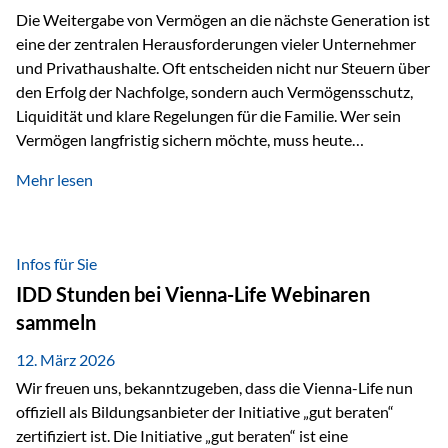
Die Weitergabe von Vermögen an die nächste Generation ist
eine der zentralen Herausforderungen vieler Unternehmer
und Privathaushalte. Oft entscheiden nicht nur Steuern über
den Erfolg der Nachfolge, sondern auch Vermögensschutz,
Liquidität und klare Regelungen für die Familie. Wer sein
Vermögen langfristig sichern möchte, muss heute
international denken. Und genau hier setzt das Buch
Mehr lesen
„Erfolgsformel Liechtenstein“, herausgegeben und verfasst
von Rolf Klein, an – ein praxisnahes Nachschlagewerk, das
Vermögensnachfolge, Vermögensmanagement und
Vermögensschutz strategisch miteinander verbindet.
Infos für Sie
Warum klassische Nachfolgeplanung oft scheitert Viele
IDD Stunden bei Vienna-Life Webinaren
Vermögen werden erst im Todesfall übertragen. Das kann zu
sammeln
Problemen führen: Hohe Erbschaftsteuern Streitigkeiten
zwischen Erben Liquiditätsprobleme bei Immobilien…
12. März 2026
Wir freuen uns, bekanntzugeben, dass die Vienna-Life nun
offiziell als Bildungsanbieter der Initiative „gut beraten“
zertifiziert ist. Die Initiative „gut beraten“ ist eine