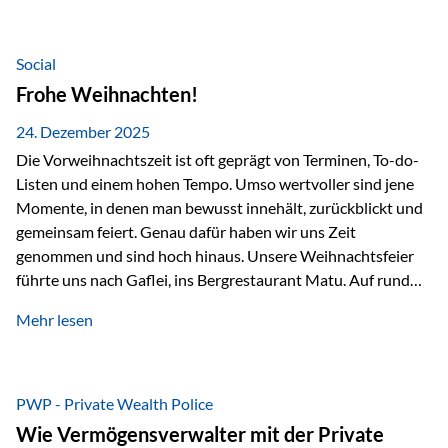
Teamevents, vom Minigolf bis zur Weihnachtsfeier, haben
den Zusammenhalt gestärkt und gezeigt, wie wichtig ein
starkes Miteinander ist. Neben diesen gemeinsamen
Social
Erlebnissen konnten wir…
Frohe Weihnachten!
24. Dezember 2025
Die Vorweihnachtszeit ist oft geprägt von Terminen, To-do-
Listen und einem hohen Tempo. Umso wertvoller sind jene
Momente, in denen man bewusst innehält, zurückblickt und
gemeinsam feiert. Genau dafür haben wir uns Zeit
genommen und sind hoch hinaus. Unsere Weihnachtsfeier
führte uns nach Gaflei, ins Bergrestaurant Matu. Auf rund
1.500 Metern über dem Rheintal erwartete uns nicht nur ein
Mehr lesen
beeindruckendes Panorama, sondern auch etwas, das im
Alltag oft zu kurz kommt: Ruhe, Klarheit und echter
Weitblick, im wahrsten Sinne des Wortes. Inmitten
verschneiter Landschaft, bei feinem Essen, guter Musik und
PWP - Private Wealth Police
einer entspannten…
Wie Vermögensverwalter mit der Private