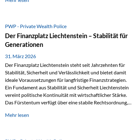
sogenannte Sondermasse. Das bedeutet:Die
Vermögenswerte, die zur Deckung der
Versicherungsverpflichtungen dienen, werden rechtlich vom
Vermögen der Versicherungsgesellschaft getrennt. Konkret
PWP - Private Wealth Police
heißt das:Diese Gelder gehören im Konkursfall nicht zur
Der Finanzplatz Liechtenstein – Stabilität für
allgemeinen Konkursmasse, sondern werden ausschließlich
Generationen
zur Erfüllung…
31. März 2026
Der Finanzplatz Liechtenstein steht seit Jahrzehnten für
Stabilität, Sicherheit und Verlässlichkeit und bietet damit
ideale Voraussetzungen für langfristige Finanzstrategien.
Ein Fundament aus Stabilität und Sicherheit Liechtenstein
vereint politische Kontinuität mit wirtschaftlicher Stärke.
Das Fürstentum verfügt über eine stabile Rechtsordnung,
die auf einer parlamentarischen Demokratie mit
Mehr lesen
monarchischen Elementen basiert. Diese Struktur schafft
nicht nur politische Stabilität, sondern auch eine
außergewöhnlich hohe Planungssicherheit für Investoren
und Unternehmen. Ein wesentliches Merkmal ist die