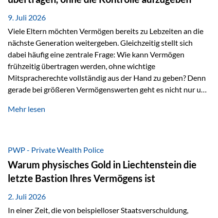
Ausgangssituation Stellen Sie sich folgendes Beispiel vor:
Ein…
9. Juli 2026
Viele Eltern möchten Vermögen bereits zu Lebzeiten an die
nächste Generation weitergeben. Gleichzeitig stellt sich
dabei häufig eine zentrale Frage: Wie kann Vermögen
frühzeitig übertragen werden, ohne wichtige
Mitspracherechte vollständig aus der Hand zu geben? Denn
gerade bei größeren Vermögenswerten geht es nicht nur um
die Frage der Übertragung. Es geht auch darum,
Mehr lesen
sicherzustellen, dass das Vermögen langfristig erhalten
bleibt und entsprechend der ursprünglichen Planung
verwendet wird. Ein Beispiel aus der Praxis Stellen Sie sich
folgende Situation vor: Ein Vater schenkt seiner Tochter
PWP - Private Wealth Police
einen Teil seines Vermögens. Einige Jahre später möchte die
Warum physisches Gold in Liechtenstein die
Tochter das Geld kurzfristig verwenden, um…
letzte Bastion Ihres Vermögens ist
2. Juli 2026
In einer Zeit, die von beispielloser Staatsverschuldung,