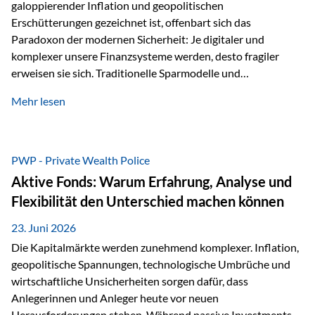
galoppierender Inflation und geopolitischen
Erschütterungen gezeichnet ist, offenbart sich das
Paradoxon der modernen Sicherheit: Je digitaler und
komplexer unsere Finanzsysteme werden, desto fragiler
erweisen sie sich. Traditionelle Sparmodelle und
papierbasierte Anlagen, die über Jahrzehnte als
Mehr lesen
unumstößlich galten, versagen angesichts der expansiven
Geldpolitik der Zentralbanken. In diesem Umfeld stellt die
Rückbesinnung auf ein Jahrtausende altes Edelmetall keine
Nostalgie dar, sondern ist die modernste und strategisch
PWP - Private Wealth Police
klügste Antwort auf globale Instabilität. Physische Werte
Aktive Fonds: Warum Erfahrung, Analyse und
und der richtige Rechtsstandort sind heute keine bloße
Flexibilität den Unterschied machen können
Option mehr, sondern eine strategische Notwendigkeit. 1.
Der massive Aufwand hinter einem winzigen…
23. Juni 2026
Die Kapitalmärkte werden zunehmend komplexer. Inflation,
geopolitische Spannungen, technologische Umbrüche und
wirtschaftliche Unsicherheiten sorgen dafür, dass
Anlegerinnen und Anleger heute vor neuen
Herausforderungen stehen. Während passive Investments