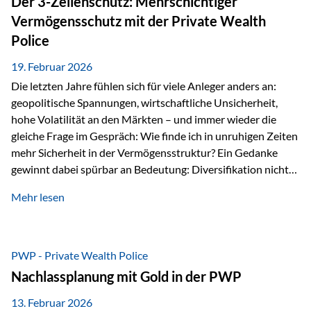
Der 3-Zellenschutz: Mehrschichtiger
Währungen: +56,6 % Langfristig zeigt sich ebenfalls ein
Vermögensschutz mit der Private Wealth
solides…
Police
19. Februar 2026
Die letzten Jahre fühlen sich für viele Anleger anders an:
geopolitische Spannungen, wirtschaftliche Unsicherheit,
hohe Volatilität an den Märkten – und immer wieder die
gleiche Frage im Gespräch: Wie finde ich in unruhigen Zeiten
mehr Sicherheit in der Vermögensstruktur? Ein Gedanke
gewinnt dabei spürbar an Bedeutung: Diversifikation nicht
nur über Anlageklassen, sondern auch über Jurisdiktionen.
Mehr lesen
Wer Vermögen ausschließlich in einem Rechtsraum
organisiert, ist auch von dessen Rahmenbedingungen
besonders abhängig. Genau hier kann das Fürstentum
Liechtenstein eine Rolle spielen: außerhalb der EU, ohne
PWP - Private Wealth Police
Euro, mit einem eigenständigen Rechts- und Finanzplatz.
Nachlassplanung mit Gold in der PWP
Und genau an dieser Stelle setzt der 3-Zellenschutz an –…
13. Februar 2026