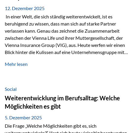
12. Dezember 2025
In einer Welt, die sich ständig weiterentwickelt, ist es
beruhigend zu wissen, dass man sich auf starke Partner
verlassen kann. Genau das zeichnet die Zusammenarbeit
zwischen der Vienna Life und ihrer Muttergesellschaft, der
Vienna Insurance Group (VIG), aus. Heute werfen wir einen
Blick hinter die Kulissen auf eine Unternehmensgruppe mit
beeindruckender Geschichte, gewachsenem Know-how und
Mehr lesen
einem stabilen Fundament. Ein starkes Netzwerk in ganz
Europa Die Vienna Insurance Group ist die führende
Versicherungsgruppe in Zentral- und Osteuropa. Mit über
50 Versicherungsgesellschaften in insgesamt 30 Ländern
Social
verbindet sie regionale Stärke mit internationaler
Weiterentwicklung im Berufsalltag: Welche
Kompetenz.
Möglichkeiten es gibt
5. Dezember 2025
Die Frage „Welche Möglichkeiten gibt es, sich
weiterzuentwickeln?“ lässt sich heute vielseitig beantworten.