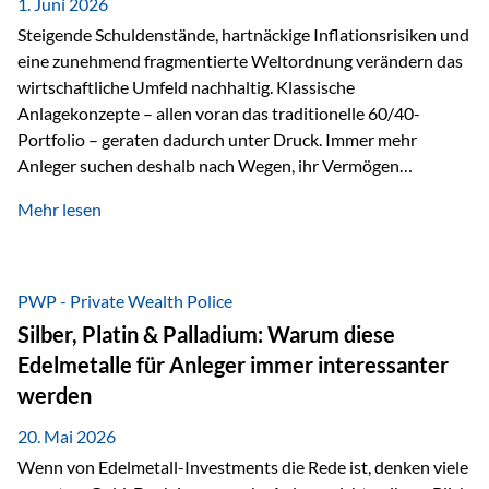
1. Juni 2026
Dennoch sieht…
Steigende Schuldenstände, hartnäckige Inflationsrisiken und
eine zunehmend fragmentierte Weltordnung verändern das
wirtschaftliche Umfeld nachhaltig. Klassische
Anlagekonzepte – allen voran das traditionelle 60/40-
Portfolio – geraten dadurch unter Druck. Immer mehr
Anleger suchen deshalb nach Wegen, ihr Vermögen
langfristig gegen Kaufkraftverlust und geopolitische
Mehr lesen
Unsicherheit abzusichern. Genau hier rücken reale und
nicht-inflationierbare Werte wie Gold, Rohstoffe und
digitale Assets wieder in den Fokus. Gold gewinnt seine
monetäre Rolle zurück Gold erlebt derzeit eine
PWP - Private Wealth Police
bemerkenswerte Renaissance als monetärer Wertspeicher.
Silber, Platin & Palladium: Warum diese
Treiber sind Rekordkäufe der Zentralbanken, geopolitische
Edelmetalle für Anleger immer interessanter
Spannungen und ein schleichender Vertrauensverlust in
werden
ungedeckte Papierwährungen. Wie groß dieser
Vertrauensverlust ausfällt, zeigt ein nüchterner
20. Mai 2026
Langfristvergleich: Seit…
Wenn von Edelmetall-Investments die Rede ist, denken viele