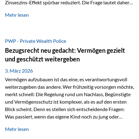
Zinseszins-Effekt spürbar reduziert. Die Frage lautet daher:
Wie kann Vermögen strukturiert werden, damit Steuern
Mehr lesen
nicht laufend Kapital entziehen – sondern möglichst lange im
System arbeiten? Hier setzt die Private Wealth Police an.
Das Problem: Laufende Besteuerung im Depot Im
Privatdepot fallen an: Abgeltungssteuer Fondsbesteuerung
PWP - Private Wealth Police
(Vorabpauschale, Teilfreistellung) Kein steuerlicher Abzug
Bezugsrecht neu gedacht: Vermögen gezielt
der Vermögensverwaltungs-Gebühren /
und geschützt weitergeben
Depotbankgebühren Jährliches Steuerreporting erforderlich
Zinsen, Dividenden und Kursgewinne werden laufend
3. März 2026
besteuert.
Vermögen aufzubauen ist das eine, es verantwortungsvoll
weiterzugeben das andere. Wer frühzeitig vorsorgen möchte,
merkt schnell: Die Regelung rund um Nachlass, Begünstigte
und Vermögensschutz ist komplexer, als es auf den ersten
Blick scheint. Denn es stellen sich entscheidende Fragen:
Was passiert, wenn das eigene Kind noch zu jung oder
unerfahren ist, um eine größere Summe sinnvoll zu
Mehr lesen
verwalten? Wie kann verhindert werden, dass Ex-Partner,
Gläubiger oder andere Dritte Zugriff auf das Vermögen