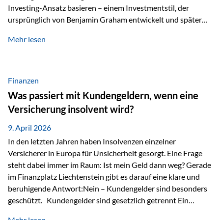
Investing-Ansatz basieren – einem Investmentstil, der
ursprünglich von Benjamin Graham entwickelt und später
durch Investoren wie Warren Buffett weiter geprägt wurde.
Mehr lesen
Modernes Value Investing als Grundlage Der
Investmentansatz von Estably basiert auf der
Weiterentwicklung des klassischen Value Investing. Im
Fokus stehen Unternehmen, deren Börsenkurs unter ihrem
Finanzen
inneren Wert liegt. Neben klassischen
Was passiert mit Kundengeldern, wenn eine
Bewertungskennzahlen werden auch qualitative Faktoren
Versicherung insolvent wird?
wie Geschäftsmodell, Wettbewerbsvorteile und
Managementqualität…
9. April 2026
In den letzten Jahren haben Insolvenzen einzelner
Versicherer in Europa für Unsicherheit gesorgt. Eine Frage
steht dabei immer im Raum: Ist mein Geld dann weg? Gerade
im Finanzplatz Liechtenstein gibt es darauf eine klare und
beruhigende Antwort:Nein – Kundengelder sind besonders
geschützt. Kundengelder sind gesetzlich getrennt Ein
zentraler Schutzmechanismus in Liechtenstein ist die
Mehr lesen