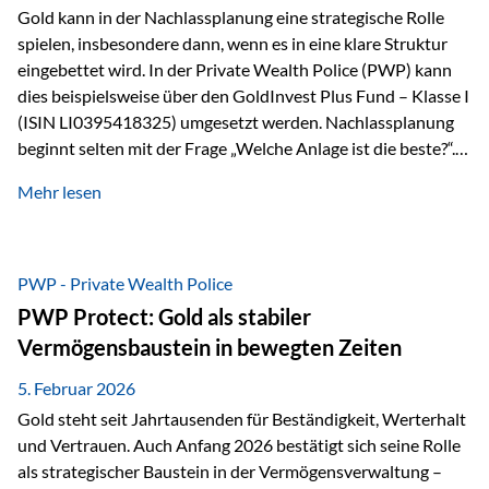
Gold kann in der Nachlassplanung eine strategische Rolle
spielen, insbesondere dann, wenn es in eine klare Struktur
eingebettet wird. In der Private Wealth Police (PWP) kann
dies beispielsweise über den GoldInvest Plus Fund – Klasse I
(ISIN LI0395418325) umgesetzt werden. Nachlassplanung
beginnt selten mit der Frage „Welche Anlage ist die beste?“.
In der Praxis geht es zuerst um ganz andere Themen:Wer soll
Mehr lesen
was bekommen – wann – und in welcher Struktur?Und vor
allem: Wie lassen sich Streit, Liquiditätsengpässe oder
Notverkäufe vermeiden, wenn ein Todesfall eintritt? Gerade
bei größeren Vermögen ist das entscheidend.
PWP - Private Wealth Police
PWP Protect: Gold als stabiler
Vermögensbaustein in bewegten Zeiten
5. Februar 2026
Gold steht seit Jahrtausenden für Beständigkeit, Werterhalt
und Vertrauen. Auch Anfang 2026 bestätigt sich seine Rolle
als strategischer Baustein in der Vermögensverwaltung –