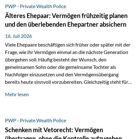
Ausgangssituation Stellen Sie sich folgende Familie vor: Die
PWP - Private Wealth Police
Großeltern haben über viele Jahre Vermögen aufgebaut. Ihr
Älteres Ehepaar: Vermögen frühzeitig planen
Wunsch ist es, dieses Vermögen nicht nur den eigenen
und den überlebenden Ehepartner absichern
Kindern, sondern langfristig auch den Enkeln zukommen zu…
16. Juli 2026
Viele Ehepaare beschäftigen sich früher oder später mit der
Frage, wie ihr Vermögen einmal an die nächste Generation
übergehen soll. Häufig besteht der Wunsch, den
gemeinsamen Sohn oder die gemeinsame Tochter als
Nachfolger einzusetzen und den Vermögensübergang
bereits heute sinnvoll vorzubereiten. Gleichzeitig steht für
viele Ehepaare ein weiterer Aspekt im Mittelpunkt: Was
Mehr lesen
passiert, wenn einer der beiden verstirbt? Der überlebende
Ehepartner soll auch dann weiterhin finanziell unabhängig
bleiben und uneingeschränkt über das gemeinsame
Vermögen verfügen können. Genau für diese
PWP - Private Wealth Police
Ausgangssituation bietet die Private Wealth Police der
Schenken mit Vetorecht: Vermögen
Vienna-Life eine durchdachte Gestaltungsmöglichkeit. Die
übertragen, ohne die Kontrolle aufzugeben