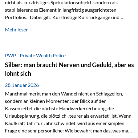
nicht als kurzfristiges Spekulationsobjekt, sondern als
stabilisierendes Element in langfristig ausgerichteten
Portfolios. Dabei gilt: Kurzfristige Kursrückgänge und
Schwankungen sind jederzeit möglich – insbesondere nach
Mehr lesen
starken Anstiegen. Diese verändern jedoch nicht die
langfristige Funktion von Gold als Sachwert und
Diversifikationsinstrument. In einem Umfeld, das weiterhin
von geopolitischen Spannungen, einer stark ausgeweiteten
PWP - Private Wealth Police
Geldmenge sowie strukturellen Verschiebungen an den
Silber: man braucht Nerven und Geduld, aber es
Kapitalmärkten geprägt ist, bleibt Gold ein bewährter Anker.
lohnt sich
Nicht, weil…
28. Januar 2026
Manchmal merkt man den Wandel nicht an Schlagzeilen,
sondern an kleinen Momenten: der Blick auf den
Kassenzettel, die nächste Handwerkerrechnung, die
Urlaubsplanung, die plötzlich „teurer als erwartet“ ist. Wenn
Kaufkraft Jahr für Jahr schwindet, wird aus einer simplen
Frage eine sehr persönliche: Wie bewahrt man das, was man
sich aufgebaut hat? Genau dann wird es Zeit, sich