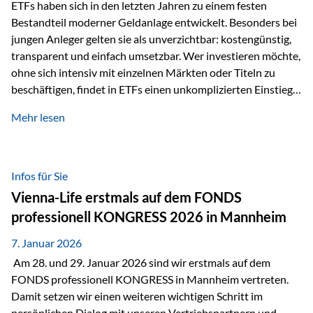
Sicherheitsarchitektur, die auf mehreren Ebenen ansetzt:
ETFs haben sich in den letzten Jahren zu einem festen
Stufe 1: Versicherer-Ebene • Versicherung mit…
Bestandteil moderner Geldanlage entwickelt. Besonders bei
jungen Anleger gelten sie als unverzichtbar: kostengünstig,
transparent und einfach umsetzbar. Wer investieren möchte,
ohne sich intensiv mit einzelnen Märkten oder Titeln zu
beschäftigen, findet in ETFs einen unkomplizierten Einstieg
in den Kapitalmarkt. Aktiv gemanagte Fonds hingegen
Mehr lesen
werden häufig kritisch betrachtet. Sie gelten als teurer,
komplexer und weniger zeitgemäß. Doch greift diese
Einschätzung wirklich zu kurz? Ein differenzierter Blick zeigt:
Beide Ansätze haben ihre Berechtigung und ihre Stärken
Infos für Sie
entfalten sie oft gerade in Kombination. ETFs: Effizient, breit
Vienna-Life erstmals auf dem FONDS
gestreut und klar strukturiert…
professionell KONGRESS 2026 in Mannheim
7. Januar 2026
Am 28. und 29. Januar 2026 sind wir erstmals auf dem
FONDS professionell KONGRESS in Mannheim vertreten.
Damit setzen wir einen weiteren wichtigen Schritt im
persönlichen Dialog mit unseren Vertriebspartnern und