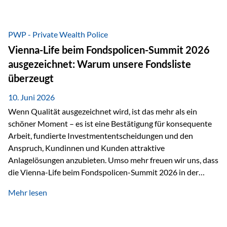
entscheidende Rolle. Silber – das Metall der modernen
Wirtschaft Silber verfügt über die höchste elektrische
Leitfähigkeit aller Metalle. Diese Eigenschaft macht es für
PWP - Private Wealth Police
zahlreiche Zukunftstechnologien praktisch unverzichtbar.
Vienna-Life beim Fondspolicen-Summit 2026
Silber findet sich unter anderem in: Solarmodulen
ausgezeichnet: Warum unsere Fondsliste
Elektrofahrzeugen Halbleitern Smartphones und Tablets…
überzeugt
10. Juni 2026
Wenn Qualität ausgezeichnet wird, ist das mehr als ein
schöner Moment – es ist eine Bestätigung für konsequente
Arbeit, fundierte Investmententscheidungen und den
Anspruch, Kundinnen und Kunden attraktive
Anlagelösungen anzubieten. Umso mehr freuen wir uns, dass
die Vienna-Life beim Fondspolicen-Summit 2026 in der
Kategorie ETF/Passiv ausgezeichnet wurde. Grundlage
Mehr lesen
dieser Ehrung ist der renommierte Fondspolicenreport der
SAM – Smart Asset Management Service GmbH, bei dem
mehr als 20 Fondspolicen-Anbieter aus Investmentsicht