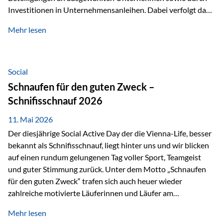
Investitionen in Unternehmensanleihen. Dabei verfolgt das
Fondsmanagement eine klare Philosophie: Nicht kurzfristige
Mehr lesen
Marktbewegungen stehen im Fokus, sondern die
tatsächliche wirtschaftliche Entwicklung von Unternehmen
über viele Jahre hinweg. Als Teil der Produktauswahl
innerhalb der Private Wealth Police der Vienna-Life steht
Social
der Oculus Value Capital Fund für einen langfristig
Schnaufen für den guten Zweck –
orientierten Value-Investing-Ansatz mit Fokus auf
Schnifisschnauf 2026
fundamentale Unternehmensanalyse und nachhaltige
Wertentwicklung. Der Investmentansatz: Value Investing
11. Mai 2026
mit Weitblick Im Zentrum steht ein…
Der diesjährige Social Active Day der die Vienna-Life, besser
bekannt als Schnifisschnauf, liegt hinter uns und wir blicken
auf einen rundum gelungenen Tag voller Sport, Teamgeist
und guter Stimmung zurück. Unter dem Motto „Schnaufen
für den guten Zweck“ trafen sich auch heuer wieder
zahlreiche motivierte Läuferinnen und Läufer am
Dünserberg in Schnifis, um gemeinsam sportliche
Mehr lesen
Höchstleistungen für einen guten Zweck zu erbringen. Mit