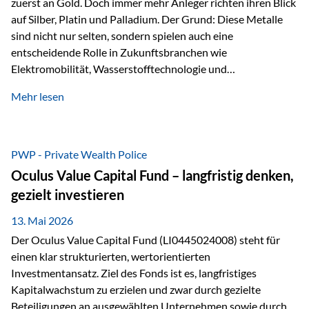
zuerst an Gold. Doch immer mehr Anleger richten ihren Blick
auf Silber, Platin und Palladium. Der Grund: Diese Metalle
sind nicht nur selten, sondern spielen auch eine
entscheidende Rolle in Zukunftsbranchen wie
Elektromobilität, Wasserstofftechnologie und
Digitalisierung. Dadurch verbinden sie zwei wichtige
Mehr lesen
Faktoren für Investoren – begrenztes Angebot und
steigende industrielle Nachfrage. Edelmetalle als
Investment mit Zukunftspotenzial Während Gold oft als
klassischer „Sicherheitsanker“ gilt, bieten Silber, Platin und
PWP - Private Wealth Police
Palladium zusätzlich die Chance, von technologischen
Oculus Value Capital Fund – langfristig denken,
Entwicklungen zu profitieren. Die Nachfrage entsteht nicht
gezielt investieren
nur durch Anleger, sondern vor allem durch die Industrie.
Gerade in…
13. Mai 2026
Der Oculus Value Capital Fund (LI0445024008) steht für
einen klar strukturierten, wertorientierten
Investmentansatz. Ziel des Fonds ist es, langfristiges
Kapitalwachstum zu erzielen und zwar durch gezielte
Beteiligungen an ausgewählten Unternehmen sowie durch