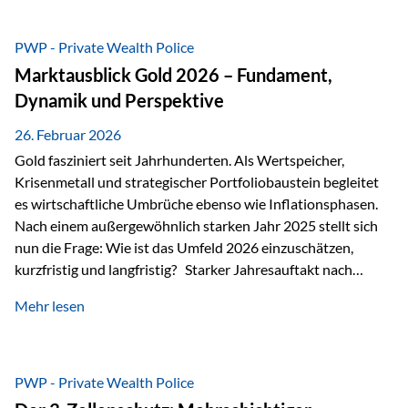
erhalten? Und wie lässt sich Vermögen klar und
unbürokratisch übertragen, ohne ausschließlich auf ein
PWP - Private Wealth Police
Testament angewiesen zu sein? Wenn klassische Lösungen
Marktausblick Gold 2026 – Fundament,
nicht ausreichen Traditionelle Nachlassregelungen stoßen
Dynamik und Perspektive
oft…
26. Februar 2026
Gold fasziniert seit Jahrhunderten. Als Wertspeicher,
Krisenmetall und strategischer Portfoliobaustein begleitet
es wirtschaftliche Umbrüche ebenso wie Inflationsphasen.
Nach einem außergewöhnlich starken Jahr 2025 stellt sich
nun die Frage: Wie ist das Umfeld 2026 einzuschätzen,
kurzfristig und langfristig? Starker Jahresauftakt nach
außergewöhnlichem Vorjahr Gold ist mit deutlicher
Mehr lesen
Dynamik in das Jahr 2026 gestartet. Zwischen dem
01.01.2026 und dem 31.01.2026 das Edelmetall: +12,8 % in
USD +11,7 % in EUR Durchschnitt über alle betrachteten
Währungen: +11,5 % Bereits 2025 war ein außergewöhnlich
PWP - Private Wealth Police
starkes Jahr: +64,4 % in USD Durchschnitt über alle