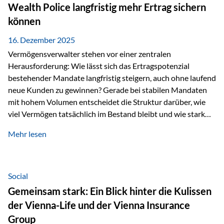
Wealth Police langfristig mehr Ertrag sichern
können
16. Dezember 2025
Vermögensverwalter stehen vor einer zentralen
Herausforderung: Wie lässt sich das Ertragspotenzial
bestehender Mandate langfristig steigern, auch ohne laufend
neue Kunden zu gewinnen? Gerade bei stabilen Mandaten
mit hohem Volumen entscheidet die Struktur darüber, wie
viel Vermögen tatsächlich im Bestand bleibt und wie stark
sich das Verwaltungsentgelt über die Jahre entwickelt. Ein
Mehr lesen
Beispiel verdeutlicht diese Wirkung besonders deutlich.
Wird ein Vermögen von 25 Millionen Euro über einen
Zeitraum von 20 Jahren verwaltet, ohne dass neue Kunden
hinzukommen, spielt nicht nur die Rendite eine Rolle. Auch
Social
steuerliche Effekte haben einen erheblichen Einfluss auf…
Gemeinsam stark: Ein Blick hinter die Kulissen
der Vienna-Life und der Vienna Insurance
Group