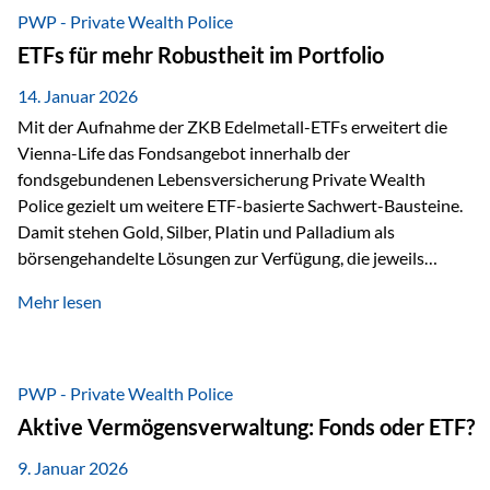
Risikostreuung, Inflationsrobustheit und Stabilisierung. 1)
PWP - Private Wealth Police
Die Philosophiefrage: breit oder bewusst? Global investieren
ETFs für mehr Robustheit im Portfolio
bedeutet: Das Portfolio bildet die Weltmärkte möglichst
breit ab, ohne die…
14. Januar 2026
Mit der Aufnahme der ZKB Edelmetall-ETFs erweitert die
Vienna-Life das Fondsangebot innerhalb der
fondsgebundenen Lebensversicherung Private Wealth
Police gezielt um weitere ETF-basierte Sachwert-Bausteine.
Damit stehen Gold, Silber, Platin und Palladium als
börsengehandelte Lösungen zur Verfügung, die jeweils
physisch hinterlegte Edelmetalle abbilden. Der Fokus liegt
Mehr lesen
dabei nicht auf einzelnen Marktmeinungen, sondern auf
einer systematischen Portfoliologik: ETFs dienen als
transparente, effiziente Bausteine für Risikostreuung,
Inflationsrobustheit und Stabilisierung – eingebettet in eine
PWP - Private Wealth Police
liechtensteinische Versicherungsstruktur. Die
Aktive Vermögensverwaltung: Fonds oder ETF?
Sicherheitsarchitektur: Liechtenstein als Strukturprinzip Die
Private Wealth Police positioniert sich mit einer dreistufigen
9. Januar 2026