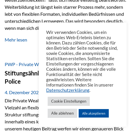
Weiterbildung ist längst kein starrer Prozess mehr, sondern
lebt von flexiblen Formaten, individuellen Bedürfnissen und
unterschiedlichen Lernwegen. Das wird besonders deutlich,
wenn man sich die Angebote ansieht, die im beruflichen
Wir verwenden Cookies, um ein
Umfeld zur Verfügung stehen. Online-Kurse als erster Schritt
optimales Web-Erlebnis bieten zu
Mehr lesen
Wenn es um Weiterbildung geht, denkt man häufig zuerst an
können. Dazu zählen Cookies, die für
den Betrieb der Seite notwendig sind,
Online-Kurse. Eine Plattform, die dabei heraussticht, ist
sowie Cookies, die anonymisierte
Masterplan. Sie ist ähnlich aufgebaut wie eine Streaming-
Statistiken erstellen. Sollten Sie die
Plattform und dadurch besonders einfach zu nutzen. Auf
PWP - Private Wealth Police
Einstellungen der vorgeschlagenen
Cookies ändern, können wir die volle
Masterplan…
Stiftungsähnliche Vorteile der Private Wealth
Funktionalität der Seite nicht
gewährleisten. Weitere
Police
Informationen finden Sie in unserer
Datenschutzerklärung
.
4. Dezember 2025
Die Private Wealth Police (PWP) der Vienna-Life bietet eine
Cookie Einstellungen
Vielzahl an flexiblen Gestaltungsmöglichkeiten, die in ihrer
Alle ablehnen
Alle akzeptieren
Struktur stiftungsähnliche Vorteile schaffen und das
innerhalb eines klassischen Versicherungsrahmens. In
unserem heutigen Beitrag werfen wir einen genaueren Blick