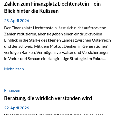
Investoren. Produktivität adressiert genau diese
Zahlen zum Finanzplatz Liechtenstein – ein
Herausforderungen, da wirtschaftliches Wachstum
Blick hinter die Kulissen
langfristig durch Produktivitätssteigerung entsteht, also
durch die Fähigkeit von Unternehmen, mehr…
28. April 2026
Der Finanzplatz Liechtenstein lässt sich nicht auf trockene
Zahlen reduzieren, aber sie geben einen eindrucksvollen
Einblick in die Stärke des kleinen Landes zwischen Österreich
und der Schweiz. Mit dem Motto „Denken in Generationen“
verfolgen Banken, Vermögensverwalter und Versicherungen
in Vaduz und Schaan eine langfristige Strategie. Im Fokus
stehen dabei vor allem: Qualität Stabilität internationaler
Mehr lesen
Marktzugang Liechtenstein hat sich in den letzten Jahren zu
einem wichtigen Drehpunkt für grenzüberschreitende
Finanzdienstleistungen entwickelt – und die aktuellsten
verfügbaren Kennzahlen (Stand Ende 2024, veröffentlicht
Finanzen
2025/2026)…
Beratung, die wirklich verstanden wird
22. April 2026
Wie legt man sein Geld sinnvoll an und vor allem so, dass