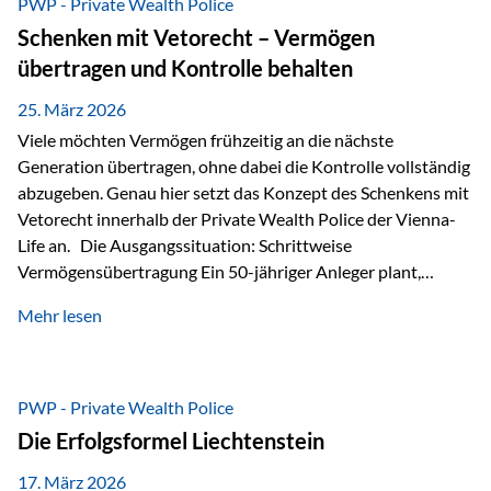
PWP - Private Wealth Police
Staatsfinanzierung: Liechtenstein weist keine
Schenken mit Vetorecht – Vermögen
Staatsschulden auf, und der Schutz der wirtschaftlichen
übertragen und Kontrolle behalten
Interessen der Bevölkerung ist in der Verfassung verankert.
Besonders hervorzuheben ist hierbei Artikel 14 der
25. März 2026
liechtensteinischen Verfassung. Darin…
Viele möchten Vermögen frühzeitig an die nächste
Generation übertragen, ohne dabei die Kontrolle vollständig
abzugeben. Genau hier setzt das Konzept des Schenkens mit
Vetorecht innerhalb der Private Wealth Police der Vienna-
Life an. Die Ausgangssituation: Schrittweise
Vermögensübertragung Ein 50-jähriger Anleger plant,
seinem Kind Vermögen zu übertragen. Dabei soll nicht nur
Mehr lesen
der steuerliche Freibetrag optimal genutzt werden, sondern
auch sichergestellt sein, dass mit dem verschenken Geld
verantwortungsvoll umgegangen wird. Das Ziel:Eine
strukturierte, langfristige Vermögensübertragung, ohne die
PWP - Private Wealth Police
Kontrolle vollständig aus der Hand zu geben. Die Lösung:
Die Erfolgsformel Liechtenstein
Abschmelzung mit Vetorecht Die Umsetzung erfolgt über die
Private Wealth Police…
17. März 2026