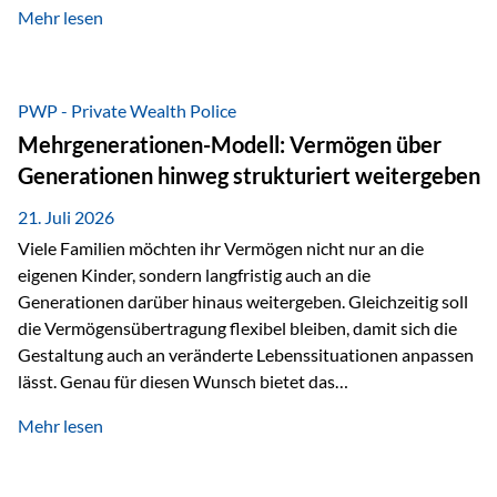
Mehr lesen
als Versicherungsnehmer einzusetzen, sowie eine
Überarbeitung des zugrundeliegenden Versicherungstarifes.
Durch die automatische Antragsübermittlung wird die
Abwicklung für Vertriebspartner deutlich effizienter
PWP - Private Wealth Police
gestaltet. Anträge werden direkt elektronisch übermittelt,
Mehrgenerationen-Modell: Vermögen über
Medienbrüche reduziert und die weitere Bearbeitung
Generationen hinweg strukturiert weitergeben
beschleunigt. Ab sofort können auch juristische Personen,
wie Kapitalgesellschaften oder Stiftungen, als
21. Juli 2026
Versicherungsnehmer eingesetzt werden. Damit erweitert
Viele Familien möchten ihr Vermögen nicht nur an die
die Vienna-Life die Einsatzmöglichkeiten der Private Wealth
eigenen Kinder, sondern langfristig auch an die
Police insbesondere für…
Generationen darüber hinaus weitergeben. Gleichzeitig soll
die Vermögensübertragung flexibel bleiben, damit sich die
Gestaltung auch an veränderte Lebenssituationen anpassen
lässt. Genau für diesen Wunsch bietet das
Mehrgenerationen-Modell der Private Wealth Police der
Mehr lesen
Vienna-Life eine interessante Lösung. Es ermöglicht,
Vermögen bereits heute generationenübergreifend zu
strukturieren und dennoch flexibel zu bleiben. Die