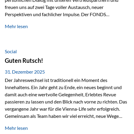
freuen uns auf zwei Tage voller Austausch, neuer
Perspektiven und fachlicher Impulse. Der FONDS
professionell KONGRESS zählt zu den wichtigsten
Mehr lesen
Branchentreffen für Finanz- und Versicherungsprofis im
deutschsprachigen Raum. Für uns bietet die Veranstaltung
die ideale Plattform, um aktuelle Themen rund um Vorsorge,
Vermögensstrukturierung und Nachfolgeplanung
Social
gemeinsam zu diskutieren. Persönlich für Sie vor Ort An
Guten Rutsch!
beiden Kongresstagen stehen Ihnen Maximilian
Fichtenbauer, Dirk…
31. Dezember 2025
Der Jahreswechsel ist traditionell ein Moment des
Innehaltens. Ein Jahr geht zu Ende, ein neues beginnt und
damit auch eine wertvolle Gelegenheit, Erlebtes Revue
passieren zu lassen und den Blick nach vorne zu richten. Das
vergangene Jahr war für die Vienna-Life sehr erfolgreich.
Gemeinsam als Team haben wir viel erreicht, neue Wege
beschritten und besondere Momente erlebt.
Mehr lesen
Veranstaltungen wie der Schnifisschnauf, aber auch unsere