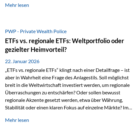
Mehr lesen
Sachwerten mit einer Investition in Sachwerte zu
beschäftigen; Nicht als Mode, sondern als Prinzip: Vermögen
soll nicht nur wachsen, sondern auch Substanz behalten –
gerade dann, wenn Märkte nervös werden,…
PWP - Private Wealth Police
ETFs vs. regionale ETFs: Weltportfolio oder
gezielter Heimvorteil?
22. Januar 2026
„ETFs vs. regionale ETFs“ klingt nach einer Detailfrage – ist
aber in Wahrheit eine Frage des Anlagestils. Soll möglichst
breit in die Weltwirtschaft investiert werden, um regionale
Überraschungen zu entschärfen? Oder sollen bewusst
regionale Akzente gesetzt werden, etwa über Währung,
Stabilität oder einen klaren Fokus auf einzelne Märkte? Im
Rahmen der fondsgebundenen Lebensversicherung Private
Mehr lesen
Wealth Police der Vienna-Life lassen sich beide Ansätze
kombinieren. Der „Schutz“ im Portfolio entsteht dabei nicht
als Garantie, sondern als Zusammenspiel aus