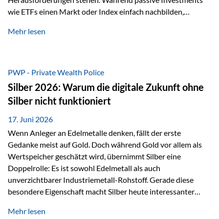
wie ETFs einen Markt oder Index einfach nachbilden,
verfolgen aktiv gemanagte Fonds einen anderen Ansatz: Sie
Mehr lesen
setzen auf die Expertise erfahrener Fondsmanager, die
Chancen identifizieren, Risiken bewerten und Portfolios
gezielt steuern. Gerade in einem Umfeld, das von schnellen
Veränderungen geprägt ist, kann diese aktive
PWP - Private Wealth Police
Herangehensweise einen entscheidenden Mehrwert bieten.
Silber 2026: Warum die digitale Zukunft ohne
Was zeichnet aktive Fonds aus? Aktive Fonds verfolgen das
Silber nicht funktioniert
Ziel, nicht nur einen Markt abzubilden, sondern gezielt
Anlageentscheidungen zu treffen. Fondsmanager
17. Juni 2026
analysieren Unternehmen,…
Wenn Anleger an Edelmetalle denken, fällt der erste
Gedanke meist auf Gold. Doch während Gold vor allem als
Wertspeicher geschätzt wird, übernimmt Silber eine
Doppelrolle: Es ist sowohl Edelmetall als auch
unverzichtbarer Industriemetall-Rohstoff. Gerade diese
besondere Eigenschaft macht Silber heute interessanter
denn je. Denn die Welt wird nicht nur digitaler, sondern auch
Mehr lesen
elektrischer – und genau dort spielt Silber eine