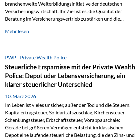
branchenweite Weiterbildungsinitiative der deutschen
Versicherungswirtschaft. Ihr Ziel ist es, die Qualität der
Beratung im Versicherungsvertrieb zu stärken und die
kontinuierliche Weiterbildung von vertrieblich tätigen
Mehr lesen
Personen transparent zu dokumentieren. Seit der
Umsetzung der EU-Versicherungsvertriebsrichtlinie besteht
eine gesetzliche Weiterbildungspflicht von mindestens 15
Stunden pro Jahr für vertrieblich tätige Personen in der
PWP - Private Wealth Police
Versicherungsbranche. Über die Weiterbildungsdatenbank
Steuerliche Ersparnisse mit der Private Wealth
von „gut beraten“ können absolvierte Bildungsmaßnahmen
Police: Depot oder Lebensversicherung, ein
zentral erfasst und dokumentiert werden. „gut beraten“
klarer steuerlicher Unterschied
zertifiziert Als zertifizierter Bildungsanbieter können unsere
Webinare nun für die…
10. März 2026
Im Leben ist vieles unsicher, außer der Tod und die Steuern.
Kapitalertragsteuer, Solidaritätszuschlag, Kirchensteuer,
Schenkungssteuer, Erbschaftssteuer, Vorabpauschale:
Gerade bei größeren Vermögen entsteht im klassischen
Depot eine laufende steuerliche Belastung, die den Zins- und