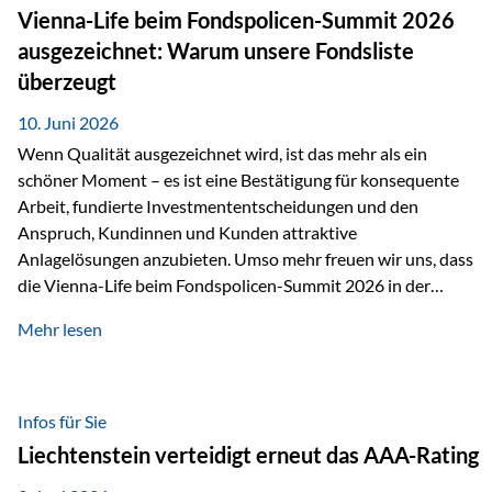
zahlreiche Zukunftstechnologien praktisch unverzichtbar.
Vienna-Life beim Fondspolicen-Summit 2026
Silber findet sich unter anderem in: Solarmodulen
ausgezeichnet: Warum unsere Fondsliste
Elektrofahrzeugen Halbleitern Smartphones und Tablets…
überzeugt
10. Juni 2026
Wenn Qualität ausgezeichnet wird, ist das mehr als ein
schöner Moment – es ist eine Bestätigung für konsequente
Arbeit, fundierte Investmententscheidungen und den
Anspruch, Kundinnen und Kunden attraktive
Anlagelösungen anzubieten. Umso mehr freuen wir uns, dass
die Vienna-Life beim Fondspolicen-Summit 2026 in der
Kategorie ETF/Passiv ausgezeichnet wurde. Grundlage
Mehr lesen
dieser Ehrung ist der renommierte Fondspolicenreport der
SAM – Smart Asset Management Service GmbH, bei dem
mehr als 20 Fondspolicen-Anbieter aus Investmentsicht
analysiert und verglichen wurden. Das Ergebnis: Die ETF-
Infos für Sie
Auswahl der Vienna-Life zählt zu den drei besten Angeboten
Liechtenstein verteidigt erneut das AAA-Rating
am Markt. Für uns ist diese Auszeichnung eine Bestätigung