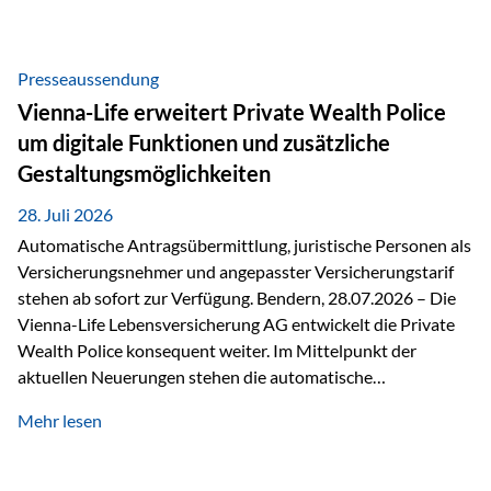
Beratung Digitale Prozesse und künstliche Intelligenz sind
längst Teil des Versicherungsalltags. Sie erleichtern
administrative Aufgaben, beschleunigen Abläufe und
Presseaussendung
schaffen mehr Zeit für das Wesentliche: die persönliche
Vienna-Life erweitert Private Wealth Police
Beratung. Gerade deshalb wird die individuelle Betreuung
um digitale Funktionen und zusätzliche
zum entscheidenden Erfolgsfaktor. Technologie kann
Gestaltungsmöglichkeiten
unterstützen, Vertrauen entsteht jedoch weiterhin im
persönlichen Gespräch. Bei der Vienna-Life reagieren…
28. Juli 2026
Automatische Antragsübermittlung, juristische Personen als
Versicherungsnehmer und angepasster Versicherungstarif
stehen ab sofort zur Verfügung. Bendern, 28.07.2026 – Die
Vienna-Life Lebensversicherung AG entwickelt die Private
Wealth Police konsequent weiter. Im Mittelpunkt der
aktuellen Neuerungen stehen die automatische
Antragsübermittlung, die Möglichkeit, juristische Personen
Mehr lesen
als Versicherungsnehmer einzusetzen, sowie eine
Überarbeitung des zugrundeliegenden Versicherungstarifes.
Durch die automatische Antragsübermittlung wird die