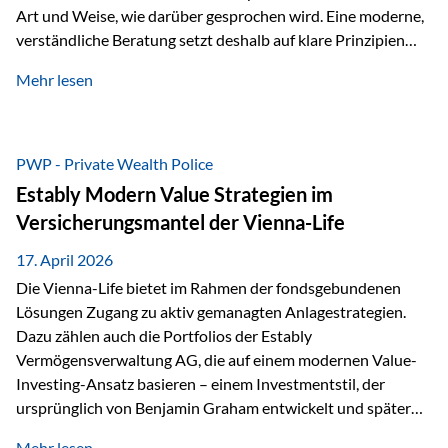
Art und Weise, wie darüber gesprochen wird. Eine moderne,
verständliche Beratung setzt deshalb auf klare Prinzipien
statt auf komplizierte Prognosen. Im Mittelpunkt stehen
Mehr lesen
fünf zentrale Faktoren: eine saubere Struktur, breite
Risikostreuung, Kosteneffizienz, steuerliche Optimierung
und ein wissenschaftlich fundierter Ansatz. Impulse zu
diesem Thema liefern unter anderem die praxisnahen
PWP - Private Wealth Police
Ansätze von Finanzexperte Klaus Rost, der seit vielen Jahren
Estably Modern Value Strategien im
für eine verständliche und…
Versicherungsmantel der Vienna-Life
17. April 2026
Die Vienna-Life bietet im Rahmen der fondsgebundenen
Lösungen Zugang zu aktiv gemanagten Anlagestrategien.
Dazu zählen auch die Portfolios der Estably
Vermögensverwaltung AG, die auf einem modernen Value-
Investing-Ansatz basieren – einem Investmentstil, der
ursprünglich von Benjamin Graham entwickelt und später
durch Investoren wie Warren Buffett weiter geprägt wurde.
Mehr lesen