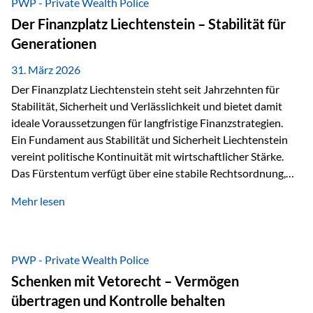
PWP - Private Wealth Police
heißt das:Diese Gelder gehören im Konkursfall nicht zur
Der Finanzplatz Liechtenstein – Stabilität für
allgemeinen Konkursmasse, sondern werden ausschließlich
Generationen
zur Erfüllung…
31. März 2026
Der Finanzplatz Liechtenstein steht seit Jahrzehnten für
Stabilität, Sicherheit und Verlässlichkeit und bietet damit
ideale Voraussetzungen für langfristige Finanzstrategien.
Ein Fundament aus Stabilität und Sicherheit Liechtenstein
vereint politische Kontinuität mit wirtschaftlicher Stärke.
Das Fürstentum verfügt über eine stabile Rechtsordnung,
die auf einer parlamentarischen Demokratie mit
Mehr lesen
monarchischen Elementen basiert. Diese Struktur schafft
nicht nur politische Stabilität, sondern auch eine
außergewöhnlich hohe Planungssicherheit für Investoren
und Unternehmen. Ein wesentliches Merkmal ist die
PWP - Private Wealth Police
Staatsfinanzierung: Liechtenstein weist keine
Schenken mit Vetorecht – Vermögen
Staatsschulden auf, und der Schutz der wirtschaftlichen
übertragen und Kontrolle behalten
Interessen der Bevölkerung ist in der Verfassung verankert.