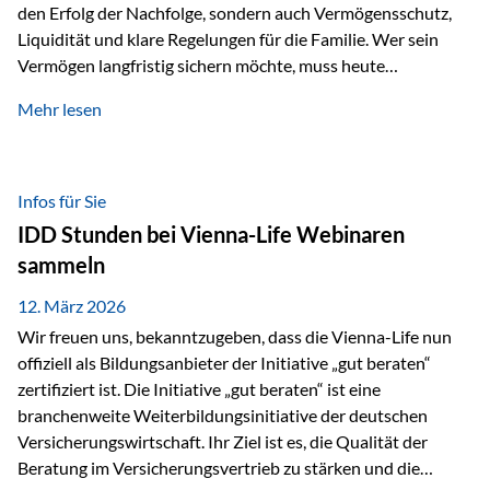
den Erfolg der Nachfolge, sondern auch Vermögensschutz,
Liquidität und klare Regelungen für die Familie. Wer sein
Vermögen langfristig sichern möchte, muss heute
international denken. Und genau hier setzt das Buch
Mehr lesen
„Erfolgsformel Liechtenstein“, herausgegeben und verfasst
von Rolf Klein, an – ein praxisnahes Nachschlagewerk, das
Vermögensnachfolge, Vermögensmanagement und
Vermögensschutz strategisch miteinander verbindet.
Infos für Sie
Warum klassische Nachfolgeplanung oft scheitert Viele
IDD Stunden bei Vienna-Life Webinaren
Vermögen werden erst im Todesfall übertragen. Das kann zu
sammeln
Problemen führen: Hohe Erbschaftsteuern Streitigkeiten
zwischen Erben Liquiditätsprobleme bei Immobilien…
12. März 2026
Wir freuen uns, bekanntzugeben, dass die Vienna-Life nun
offiziell als Bildungsanbieter der Initiative „gut beraten“
zertifiziert ist. Die Initiative „gut beraten“ ist eine
branchenweite Weiterbildungsinitiative der deutschen
Versicherungswirtschaft. Ihr Ziel ist es, die Qualität der
Beratung im Versicherungsvertrieb zu stärken und die