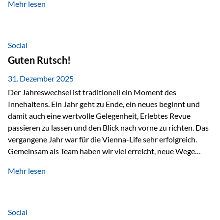
Mehr lesen
Branchentreffen für Finanz- und Versicherungsprofis im
deutschsprachigen Raum. Für uns bietet die Veranstaltung
die ideale Plattform, um aktuelle Themen rund um Vorsorge,
Vermögensstrukturierung und Nachfolgeplanung
Social
gemeinsam zu diskutieren. Persönlich für Sie vor Ort An
Guten Rutsch!
beiden Kongresstagen stehen Ihnen Maximilian
Fichtenbauer, Dirk…
31. Dezember 2025
Der Jahreswechsel ist traditionell ein Moment des
Innehaltens. Ein Jahr geht zu Ende, ein neues beginnt und
damit auch eine wertvolle Gelegenheit, Erlebtes Revue
passieren zu lassen und den Blick nach vorne zu richten. Das
vergangene Jahr war für die Vienna-Life sehr erfolgreich.
Gemeinsam als Team haben wir viel erreicht, neue Wege
beschritten und besondere Momente erlebt.
Mehr lesen
Veranstaltungen wie der Schnifisschnauf, aber auch unsere
Teamevents, vom Minigolf bis zur Weihnachtsfeier, haben
den Zusammenhalt gestärkt und gezeigt, wie wichtig ein
starkes Miteinander ist. Neben diesen gemeinsamen
Social