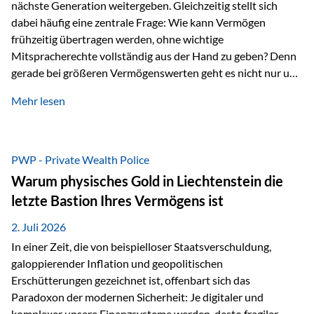
nächste Generation weitergeben. Gleichzeitig stellt sich
dabei häufig eine zentrale Frage: Wie kann Vermögen
frühzeitig übertragen werden, ohne wichtige
Mitspracherechte vollständig aus der Hand zu geben? Denn
gerade bei größeren Vermögenswerten geht es nicht nur um
die Frage der Übertragung. Es geht auch darum,
Mehr lesen
sicherzustellen, dass das Vermögen langfristig erhalten
bleibt und entsprechend der ursprünglichen Planung
verwendet wird. Ein Beispiel aus der Praxis Stellen Sie sich
folgende Situation vor: Ein Vater schenkt seiner Tochter
PWP - Private Wealth Police
einen Teil seines Vermögens. Einige Jahre später möchte die
Warum physisches Gold in Liechtenstein die
Tochter das Geld kurzfristig verwenden, um…
letzte Bastion Ihres Vermögens ist
2. Juli 2026
In einer Zeit, die von beispielloser Staatsverschuldung,
galoppierender Inflation und geopolitischen
Erschütterungen gezeichnet ist, offenbart sich das
Paradoxon der modernen Sicherheit: Je digitaler und
komplexer unsere Finanzsysteme werden, desto fragiler