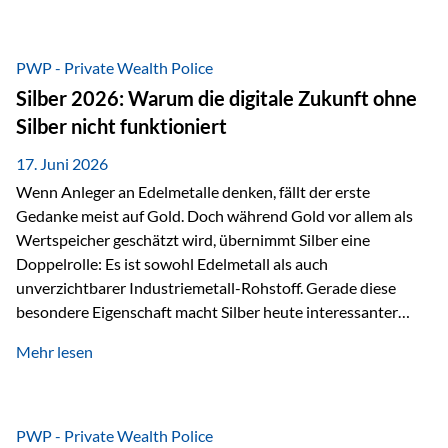
Chancen identifizieren, Risiken bewerten und Portfolios
gezielt steuern. Gerade in einem Umfeld, das von schnellen
Veränderungen geprägt ist, kann diese aktive
PWP - Private Wealth Police
Herangehensweise einen entscheidenden Mehrwert bieten.
Silber 2026: Warum die digitale Zukunft ohne
Was zeichnet aktive Fonds aus? Aktive Fonds verfolgen das
Silber nicht funktioniert
Ziel, nicht nur einen Markt abzubilden, sondern gezielt
Anlageentscheidungen zu treffen. Fondsmanager
17. Juni 2026
analysieren Unternehmen,…
Wenn Anleger an Edelmetalle denken, fällt der erste
Gedanke meist auf Gold. Doch während Gold vor allem als
Wertspeicher geschätzt wird, übernimmt Silber eine
Doppelrolle: Es ist sowohl Edelmetall als auch
unverzichtbarer Industriemetall-Rohstoff. Gerade diese
besondere Eigenschaft macht Silber heute interessanter
denn je. Denn die Welt wird nicht nur digitaler, sondern auch
Mehr lesen
elektrischer – und genau dort spielt Silber eine
entscheidende Rolle. Silber – das Metall der modernen
Wirtschaft Silber verfügt über die höchste elektrische
Leitfähigkeit aller Metalle. Diese Eigenschaft macht es für
PWP - Private Wealth Police