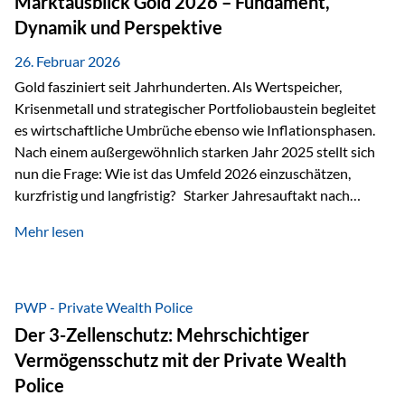
Marktausblick Gold 2026 – Fundament,
nicht ausreichen Traditionelle Nachlassregelungen stoßen
Dynamik und Perspektive
oft…
26. Februar 2026
Gold fasziniert seit Jahrhunderten. Als Wertspeicher,
Krisenmetall und strategischer Portfoliobaustein begleitet
es wirtschaftliche Umbrüche ebenso wie Inflationsphasen.
Nach einem außergewöhnlich starken Jahr 2025 stellt sich
nun die Frage: Wie ist das Umfeld 2026 einzuschätzen,
kurzfristig und langfristig? Starker Jahresauftakt nach
außergewöhnlichem Vorjahr Gold ist mit deutlicher
Mehr lesen
Dynamik in das Jahr 2026 gestartet. Zwischen dem
01.01.2026 und dem 31.01.2026 das Edelmetall: +12,8 % in
USD +11,7 % in EUR Durchschnitt über alle betrachteten
Währungen: +11,5 % Bereits 2025 war ein außergewöhnlich
PWP - Private Wealth Police
starkes Jahr: +64,4 % in USD Durchschnitt über alle
Der 3-Zellenschutz: Mehrschichtiger
Währungen: +56,6 % Langfristig zeigt sich ebenfalls ein
Vermögensschutz mit der Private Wealth
solides…
Police