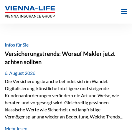
Zum
Inhalt
springen
Infos für Sie
Versicherungstrends: Worauf Makler jetzt
achten sollten
6. August 2026
Die Versicherungsbranche befindet sich im Wandel.
Digitalisierung, künstliche Intelligenz und steigende
Kundenanforderungen verändern die Art und Weise, wie
beraten und vorgesorgt wird. Gleichzeitig gewinnen
klassische Werte wie Sicherheit und langfristige
Vermögensplanung wieder an Bedeutung. Welche Trends
sollten Versicherungsmakler deshalb aktuell besonders im
Mehr lesen
Blick behalten? Digitalisierung und KI verändern die