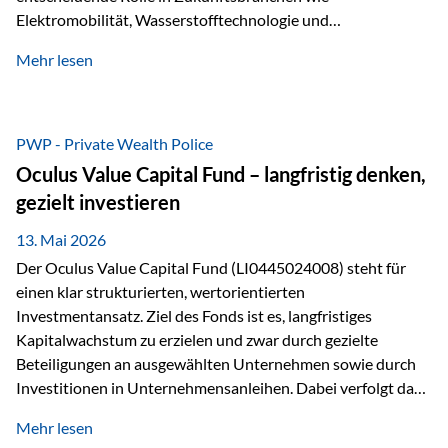
Elektromobilität, Wasserstofftechnologie und
Digitalisierung. Dadurch verbinden sie zwei wichtige
Mehr lesen
Faktoren für Investoren – begrenztes Angebot und
steigende industrielle Nachfrage. Edelmetalle als
Investment mit Zukunftspotenzial Während Gold oft als
klassischer „Sicherheitsanker“ gilt, bieten Silber, Platin und
PWP - Private Wealth Police
Palladium zusätzlich die Chance, von technologischen
Oculus Value Capital Fund – langfristig denken,
Entwicklungen zu profitieren. Die Nachfrage entsteht nicht
gezielt investieren
nur durch Anleger, sondern vor allem durch die Industrie.
Gerade in…
13. Mai 2026
Der Oculus Value Capital Fund (LI0445024008) steht für
einen klar strukturierten, wertorientierten
Investmentansatz. Ziel des Fonds ist es, langfristiges
Kapitalwachstum zu erzielen und zwar durch gezielte
Beteiligungen an ausgewählten Unternehmen sowie durch
Investitionen in Unternehmensanleihen. Dabei verfolgt das
Fondsmanagement eine klare Philosophie: Nicht kurzfristige
Mehr lesen
Marktbewegungen stehen im Fokus, sondern die