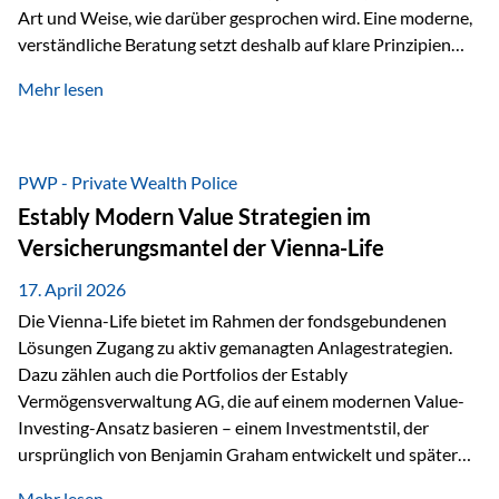
Art und Weise, wie darüber gesprochen wird. Eine moderne,
verständliche Beratung setzt deshalb auf klare Prinzipien
statt auf komplizierte Prognosen. Im Mittelpunkt stehen
Mehr lesen
fünf zentrale Faktoren: eine saubere Struktur, breite
Risikostreuung, Kosteneffizienz, steuerliche Optimierung
und ein wissenschaftlich fundierter Ansatz. Impulse zu
diesem Thema liefern unter anderem die praxisnahen
PWP - Private Wealth Police
Ansätze von Finanzexperte Klaus Rost, der seit vielen Jahren
Estably Modern Value Strategien im
für eine verständliche und…
Versicherungsmantel der Vienna-Life
17. April 2026
Die Vienna-Life bietet im Rahmen der fondsgebundenen
Lösungen Zugang zu aktiv gemanagten Anlagestrategien.
Dazu zählen auch die Portfolios der Estably
Vermögensverwaltung AG, die auf einem modernen Value-
Investing-Ansatz basieren – einem Investmentstil, der
ursprünglich von Benjamin Graham entwickelt und später
durch Investoren wie Warren Buffett weiter geprägt wurde.
Mehr lesen