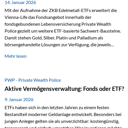
breit ab, ohne die…
14. Januar 2026
Mit der Aufnahme der ZKB Edelmetall-ETFs erweitert die
Vienna-Life das Fondsangebot innerhalb der
fondsgebundenen Lebensversicherung Private Wealth
Police gezielt um weitere ETF-basierte Sachwert-Bausteine.
Damit stehen Gold, Silber, Platin und Palladium als
börsengehandelte Lösungen zur Verfügung, die jeweils
physisch hinterlegte Edelmetalle abbilden. Der Fokus liegt
Mehr lesen
dabei nicht auf einzelnen Marktmeinungen, sondern auf
einer systematischen Portfoliologik: ETFs dienen als
transparente, effiziente Bausteine für Risikostreuung,
Inflationsrobustheit und Stabilisierung – eingebettet in eine
PWP - Private Wealth Police
liechtensteinische Versicherungsstruktur. Die
Aktive Vermögensverwaltung: Fonds oder ETF?
Sicherheitsarchitektur: Liechtenstein als Strukturprinzip Die
Private Wealth Police positioniert sich mit einer dreistufigen
9. Januar 2026
Sicherheitsarchitektur, die auf mehreren Ebenen ansetzt:
ETFs haben sich in den letzten Jahren zu einem festen
Stufe 1: Versicherer-Ebene • Versicherung mit…
Bestandteil moderner Geldanlage entwickelt. Besonders bei
jungen Anleger gelten sie als unverzichtbar: kostengünstig,
transparent und einfach umsetzbar. Wer investieren möchte,