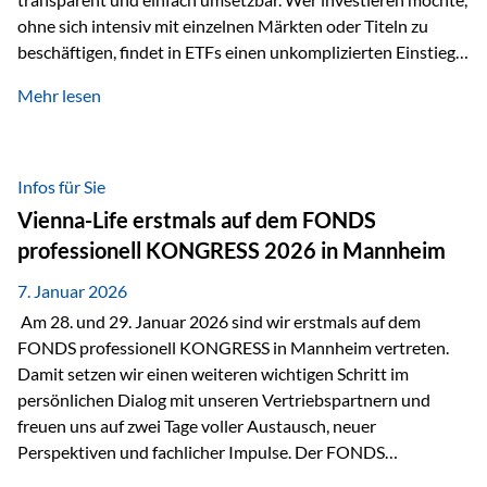
ohne sich intensiv mit einzelnen Märkten oder Titeln zu
beschäftigen, findet in ETFs einen unkomplizierten Einstieg
in den Kapitalmarkt. Aktiv gemanagte Fonds hingegen
Mehr lesen
werden häufig kritisch betrachtet. Sie gelten als teurer,
komplexer und weniger zeitgemäß. Doch greift diese
Einschätzung wirklich zu kurz? Ein differenzierter Blick zeigt:
Beide Ansätze haben ihre Berechtigung und ihre Stärken
Infos für Sie
entfalten sie oft gerade in Kombination. ETFs: Effizient, breit
Vienna-Life erstmals auf dem FONDS
gestreut und klar strukturiert…
professionell KONGRESS 2026 in Mannheim
7. Januar 2026
Am 28. und 29. Januar 2026 sind wir erstmals auf dem
FONDS professionell KONGRESS in Mannheim vertreten.
Damit setzen wir einen weiteren wichtigen Schritt im
persönlichen Dialog mit unseren Vertriebspartnern und
freuen uns auf zwei Tage voller Austausch, neuer
Perspektiven und fachlicher Impulse. Der FONDS
professionell KONGRESS zählt zu den wichtigsten