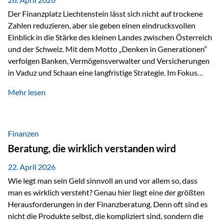
Der Finanzplatz Liechtenstein lässt sich nicht auf trockene
Zahlen reduzieren, aber sie geben einen eindrucksvollen
Einblick in die Stärke des kleinen Landes zwischen Österreich
und der Schweiz. Mit dem Motto „Denken in Generationen“
verfolgen Banken, Vermögensverwalter und Versicherungen
in Vaduz und Schaan eine langfristige Strategie. Im Fokus
stehen dabei vor allem: Qualität Stabilität internationaler
Mehr lesen
Marktzugang Liechtenstein hat sich in den letzten Jahren zu
einem wichtigen Drehpunkt für grenzüberschreitende
Finanzdienstleistungen entwickelt – und die aktuellsten
verfügbaren Kennzahlen (Stand Ende 2024, veröffentlicht
Finanzen
2025/2026)…
Beratung, die wirklich verstanden wird
22. April 2026
Wie legt man sein Geld sinnvoll an und vor allem so, dass
man es wirklich versteht? Genau hier liegt eine der größten
Herausforderungen in der Finanzberatung. Denn oft sind es
nicht die Produkte selbst, die kompliziert sind, sondern die