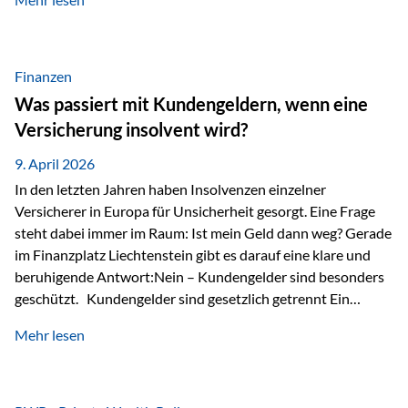
Modernes Value Investing als Grundlage Der
Investmentansatz von Estably basiert auf der
Weiterentwicklung des klassischen Value Investing. Im
Fokus stehen Unternehmen, deren Börsenkurs unter ihrem
Finanzen
inneren Wert liegt. Neben klassischen
Was passiert mit Kundengeldern, wenn eine
Bewertungskennzahlen werden auch qualitative Faktoren
Versicherung insolvent wird?
wie Geschäftsmodell, Wettbewerbsvorteile und
Managementqualität…
9. April 2026
In den letzten Jahren haben Insolvenzen einzelner
Versicherer in Europa für Unsicherheit gesorgt. Eine Frage
steht dabei immer im Raum: Ist mein Geld dann weg? Gerade
im Finanzplatz Liechtenstein gibt es darauf eine klare und
beruhigende Antwort:Nein – Kundengelder sind besonders
geschützt. Kundengelder sind gesetzlich getrennt Ein
zentraler Schutzmechanismus in Liechtenstein ist die
Mehr lesen
sogenannte Sondermasse. Das bedeutet:Die
Vermögenswerte, die zur Deckung der
Versicherungsverpflichtungen dienen, werden rechtlich vom
Vermögen der Versicherungsgesellschaft getrennt. Konkret