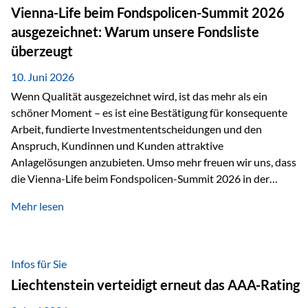
zahlreiche Zukunftstechnologien praktisch unverzichtbar.
Vienna-Life beim Fondspolicen-Summit 2026
Silber findet sich unter anderem in: Solarmodulen
ausgezeichnet: Warum unsere Fondsliste
Elektrofahrzeugen Halbleitern Smartphones und Tablets…
überzeugt
10. Juni 2026
Wenn Qualität ausgezeichnet wird, ist das mehr als ein
schöner Moment – es ist eine Bestätigung für konsequente
Arbeit, fundierte Investmententscheidungen und den
Anspruch, Kundinnen und Kunden attraktive
Anlagelösungen anzubieten. Umso mehr freuen wir uns, dass
die Vienna-Life beim Fondspolicen-Summit 2026 in der
Kategorie ETF/Passiv ausgezeichnet wurde. Grundlage
Mehr lesen
dieser Ehrung ist der renommierte Fondspolicenreport der
SAM – Smart Asset Management Service GmbH, bei dem
mehr als 20 Fondspolicen-Anbieter aus Investmentsicht
analysiert und verglichen wurden. Das Ergebnis: Die ETF-
Infos für Sie
Auswahl der Vienna-Life zählt zu den drei besten Angeboten
Liechtenstein verteidigt erneut das AAA-Rating
am Markt. Für uns ist diese Auszeichnung eine Bestätigung