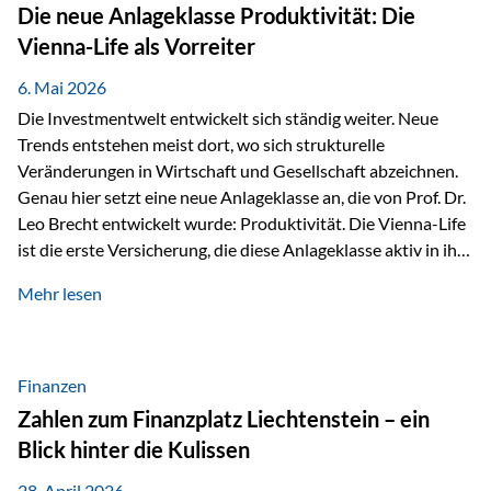
Strecke mit rund 4,8 Kilometern und 680 Höhenmetern
Die neue Anlageklasse Produktivität: Die
stellte die Teilnehmerinnen und Teilnehmer vor eine
Vienna-Life als Vorreiter
sportliche Herausforderung. Doch…
6. Mai 2026
Die Investmentwelt entwickelt sich ständig weiter. Neue
Trends entstehen meist dort, wo sich strukturelle
Veränderungen in Wirtschaft und Gesellschaft abzeichnen.
Genau hier setzt eine neue Anlageklasse an, die von Prof. Dr.
Leo Brecht entwickelt wurde: Produktivität. Die Vienna-Life
ist die erste Versicherung, die diese Anlageklasse aktiv in ihre
Lösung integriert und positioniert sich damit bewusst als
Mehr lesen
Vorreiter. Warum auf das Thema Produktivität setzen? Die
globalen Herausforderungen der Zeit, wie Inflation,
demografischer Wandel oder sinkendes
Wirtschaftswachstum, verändern die Spielregeln für
Finanzen
Investoren. Produktivität adressiert genau diese
Zahlen zum Finanzplatz Liechtenstein – ein
Herausforderungen, da wirtschaftliches Wachstum
Blick hinter die Kulissen
langfristig durch Produktivitätssteigerung entsteht, also
durch die Fähigkeit von Unternehmen, mehr…
28. April 2026