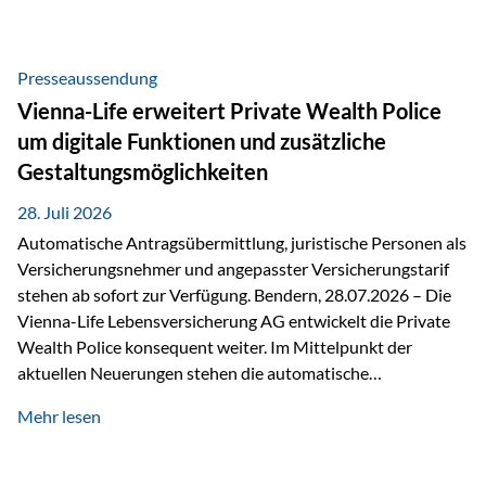
Beratung Digitale Prozesse und künstliche Intelligenz sind
längst Teil des Versicherungsalltags. Sie erleichtern
administrative Aufgaben, beschleunigen Abläufe und
Presseaussendung
schaffen mehr Zeit für das Wesentliche: die persönliche
Vienna-Life erweitert Private Wealth Police
Beratung. Gerade deshalb wird die individuelle Betreuung
um digitale Funktionen und zusätzliche
zum entscheidenden Erfolgsfaktor. Technologie kann
Gestaltungsmöglichkeiten
unterstützen, Vertrauen entsteht jedoch weiterhin im
persönlichen Gespräch. Bei der Vienna-Life reagieren…
28. Juli 2026
Automatische Antragsübermittlung, juristische Personen als
Versicherungsnehmer und angepasster Versicherungstarif
stehen ab sofort zur Verfügung. Bendern, 28.07.2026 – Die
Vienna-Life Lebensversicherung AG entwickelt die Private
Wealth Police konsequent weiter. Im Mittelpunkt der
aktuellen Neuerungen stehen die automatische
Antragsübermittlung, die Möglichkeit, juristische Personen
Mehr lesen
als Versicherungsnehmer einzusetzen, sowie eine
Überarbeitung des zugrundeliegenden Versicherungstarifes.
Durch die automatische Antragsübermittlung wird die