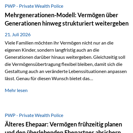
Abwicklung für Vertriebspartner deutlich effizienter
PWP - Private Wealth Police
gestaltet. Anträge werden direkt elektronisch übermittelt,
Mehrgenerationen-Modell: Vermögen über
Medienbrüche reduziert und die weitere Bearbeitung
Generationen hinweg strukturiert weitergeben
beschleunigt. Ab sofort können auch juristische Personen,
wie Kapitalgesellschaften oder Stiftungen, als
21. Juli 2026
Versicherungsnehmer eingesetzt werden. Damit erweitert
Viele Familien möchten ihr Vermögen nicht nur an die
die Vienna-Life die Einsatzmöglichkeiten der Private Wealth
eigenen Kinder, sondern langfristig auch an die
Police insbesondere für…
Generationen darüber hinaus weitergeben. Gleichzeitig soll
die Vermögensübertragung flexibel bleiben, damit sich die
Gestaltung auch an veränderte Lebenssituationen anpassen
lässt. Genau für diesen Wunsch bietet das
Mehrgenerationen-Modell der Private Wealth Police der
Mehr lesen
Vienna-Life eine interessante Lösung. Es ermöglicht,
Vermögen bereits heute generationenübergreifend zu
strukturieren und dennoch flexibel zu bleiben. Die
Ausgangssituation Stellen Sie sich folgende Familie vor: Die
PWP - Private Wealth Police
Großeltern haben über viele Jahre Vermögen aufgebaut. Ihr
Älteres Ehepaar: Vermögen frühzeitig planen
Wunsch ist es, dieses Vermögen nicht nur den eigenen
und den überlebenden Ehepartner absichern