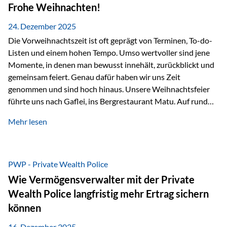
Erlebnissen konnten wir…
Frohe Weihnachten!
24. Dezember 2025
Die Vorweihnachtszeit ist oft geprägt von Terminen, To-do-
Listen und einem hohen Tempo. Umso wertvoller sind jene
Momente, in denen man bewusst innehält, zurückblickt und
gemeinsam feiert. Genau dafür haben wir uns Zeit
genommen und sind hoch hinaus. Unsere Weihnachtsfeier
führte uns nach Gaflei, ins Bergrestaurant Matu. Auf rund
1.500 Metern über dem Rheintal erwartete uns nicht nur ein
Mehr lesen
beeindruckendes Panorama, sondern auch etwas, das im
Alltag oft zu kurz kommt: Ruhe, Klarheit und echter
Weitblick, im wahrsten Sinne des Wortes. Inmitten
verschneiter Landschaft, bei feinem Essen, guter Musik und
PWP - Private Wealth Police
einer entspannten…
Wie Vermögensverwalter mit der Private
Wealth Police langfristig mehr Ertrag sichern
können
16. Dezember 2025