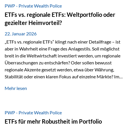
gerade dann, wenn Märkte nervös werden,…
PWP - Private Wealth Police
ETFs vs. regionale ETFs: Weltportfolio oder
gezielter Heimvorteil?
22. Januar 2026
„ETFs vs. regionale ETFs“ klingt nach einer Detailfrage – ist
aber in Wahrheit eine Frage des Anlagestils. Soll möglichst
breit in die Weltwirtschaft investiert werden, um regionale
Überraschungen zu entschärfen? Oder sollen bewusst
regionale Akzente gesetzt werden, etwa über Währung,
Stabilität oder einen klaren Fokus auf einzelne Märkte? Im
Rahmen der fondsgebundenen Lebensversicherung Private
Mehr lesen
Wealth Police der Vienna-Life lassen sich beide Ansätze
kombinieren. Der „Schutz“ im Portfolio entsteht dabei nicht
als Garantie, sondern als Zusammenspiel aus
Risikostreuung, Inflationsrobustheit und Stabilisierung. 1)
PWP - Private Wealth Police
Die Philosophiefrage: breit oder bewusst? Global investieren
ETFs für mehr Robustheit im Portfolio
bedeutet: Das Portfolio bildet die Weltmärkte möglichst