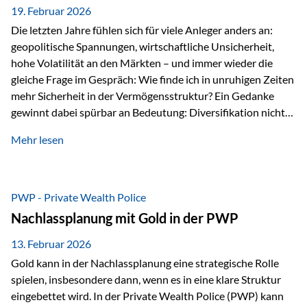
19. Februar 2026
Die letzten Jahre fühlen sich für viele Anleger anders an:
geopolitische Spannungen, wirtschaftliche Unsicherheit,
hohe Volatilität an den Märkten – und immer wieder die
gleiche Frage im Gespräch: Wie finde ich in unruhigen Zeiten
mehr Sicherheit in der Vermögensstruktur? Ein Gedanke
gewinnt dabei spürbar an Bedeutung: Diversifikation nicht
nur über Anlageklassen, sondern auch über Jurisdiktionen.
Mehr lesen
Wer Vermögen ausschließlich in einem Rechtsraum
organisiert, ist auch von dessen Rahmenbedingungen
besonders abhängig. Genau hier kann das Fürstentum
Liechtenstein eine Rolle spielen: außerhalb der EU, ohne
PWP - Private Wealth Police
Euro, mit einem eigenständigen Rechts- und Finanzplatz.
Nachlassplanung mit Gold in der PWP
Und genau an dieser Stelle setzt der 3-Zellenschutz an –…
13. Februar 2026
Gold kann in der Nachlassplanung eine strategische Rolle
spielen, insbesondere dann, wenn es in eine klare Struktur
eingebettet wird. In der Private Wealth Police (PWP) kann