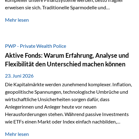
erweisen sie sich. Traditionelle Sparmodelle und
papierbasierte Anlagen, die über Jahrzehnte als
Mehr lesen
unumstößlich galten, versagen angesichts der expansiven
Geldpolitik der Zentralbanken. In diesem Umfeld stellt die
Rückbesinnung auf ein Jahrtausende altes Edelmetall keine
Nostalgie dar, sondern ist die modernste und strategisch
PWP - Private Wealth Police
klügste Antwort auf globale Instabilität. Physische Werte
Aktive Fonds: Warum Erfahrung, Analyse und
und der richtige Rechtsstandort sind heute keine bloße
Flexibilität den Unterschied machen können
Option mehr, sondern eine strategische Notwendigkeit. 1.
Der massive Aufwand hinter einem winzigen…
23. Juni 2026
Die Kapitalmärkte werden zunehmend komplexer. Inflation,
geopolitische Spannungen, technologische Umbrüche und
wirtschaftliche Unsicherheiten sorgen dafür, dass
Anlegerinnen und Anleger heute vor neuen
Herausforderungen stehen. Während passive Investments
wie ETFs einen Markt oder Index einfach nachbilden,
verfolgen aktiv gemanagte Fonds einen anderen Ansatz: Sie
Mehr lesen
setzen auf die Expertise erfahrener Fondsmanager, die