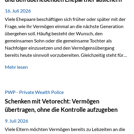
Kindern, sondern langfristig auch den Enkeln zukommen zu…
16. Juli 2026
Viele Ehepaare beschäftigen sich früher oder später mit der
Frage, wie ihr Vermögen einmal an die nächste Generation
übergehen soll. Häufig besteht der Wunsch, den
gemeinsamen Sohn oder die gemeinsame Tochter als
Nachfolger einzusetzen und den Vermögensübergang
bereits heute sinnvoll vorzubereiten. Gleichzeitig steht für
viele Ehepaare ein weiterer Aspekt im Mittelpunkt: Was
Mehr lesen
passiert, wenn einer der beiden verstirbt? Der überlebende
Ehepartner soll auch dann weiterhin finanziell unabhängig
bleiben und uneingeschränkt über das gemeinsame
Vermögen verfügen können. Genau für diese
PWP - Private Wealth Police
Ausgangssituation bietet die Private Wealth Police der
Schenken mit Vetorecht: Vermögen
Vienna-Life eine durchdachte Gestaltungsmöglichkeit. Die
übertragen, ohne die Kontrolle aufzugeben
Ausgangssituation Stellen Sie sich folgendes Beispiel vor:
Ein…
9. Juli 2026
Viele Eltern möchten Vermögen bereits zu Lebzeiten an die