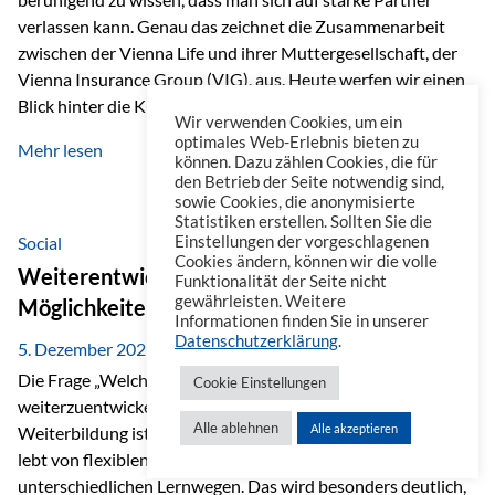
verlassen kann. Genau das zeichnet die Zusammenarbeit
zwischen der Vienna Life und ihrer Muttergesellschaft, der
Vienna Insurance Group (VIG), aus. Heute werfen wir einen
Blick hinter die Kulissen auf eine Unternehmensgruppe mit
Wir verwenden Cookies, um ein
beeindruckender Geschichte, gewachsenem Know-how und
optimales Web-Erlebnis bieten zu
Mehr lesen
einem stabilen Fundament. Ein starkes Netzwerk in ganz
können. Dazu zählen Cookies, die für
den Betrieb der Seite notwendig sind,
Europa Die Vienna Insurance Group ist die führende
sowie Cookies, die anonymisierte
Versicherungsgruppe in Zentral- und Osteuropa. Mit über
Statistiken erstellen. Sollten Sie die
50 Versicherungsgesellschaften in insgesamt 30 Ländern
Social
Einstellungen der vorgeschlagenen
Cookies ändern, können wir die volle
verbindet sie regionale Stärke mit internationaler
Weiterentwicklung im Berufsalltag: Welche
Funktionalität der Seite nicht
Kompetenz.
gewährleisten. Weitere
Möglichkeiten es gibt
Informationen finden Sie in unserer
Datenschutzerklärung
.
5. Dezember 2025
Die Frage „Welche Möglichkeiten gibt es, sich
Cookie Einstellungen
weiterzuentwickeln?“ lässt sich heute vielseitig beantworten.
Alle ablehnen
Alle akzeptieren
Weiterbildung ist längst kein starrer Prozess mehr, sondern
lebt von flexiblen Formaten, individuellen Bedürfnissen und
unterschiedlichen Lernwegen. Das wird besonders deutlich,