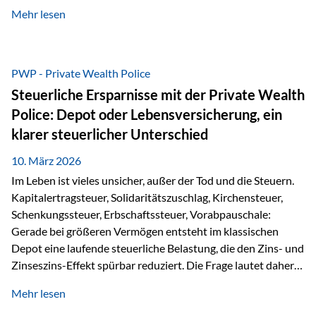
kontinuierliche Weiterbildung von vertrieblich tätigen
Mehr lesen
Personen transparent zu dokumentieren. Seit der
Umsetzung der EU-Versicherungsvertriebsrichtlinie besteht
eine gesetzliche Weiterbildungspflicht von mindestens 15
Stunden pro Jahr für vertrieblich tätige Personen in der
PWP - Private Wealth Police
Versicherungsbranche. Über die Weiterbildungsdatenbank
Steuerliche Ersparnisse mit der Private Wealth
von „gut beraten“ können absolvierte Bildungsmaßnahmen
Police: Depot oder Lebensversicherung, ein
zentral erfasst und dokumentiert werden. „gut beraten“
klarer steuerlicher Unterschied
zertifiziert Als zertifizierter Bildungsanbieter können unsere
Webinare nun für die…
10. März 2026
Im Leben ist vieles unsicher, außer der Tod und die Steuern.
Kapitalertragsteuer, Solidaritätszuschlag, Kirchensteuer,
Schenkungssteuer, Erbschaftssteuer, Vorabpauschale:
Gerade bei größeren Vermögen entsteht im klassischen
Depot eine laufende steuerliche Belastung, die den Zins- und
Zinseszins-Effekt spürbar reduziert. Die Frage lautet daher:
Wie kann Vermögen strukturiert werden, damit Steuern
Mehr lesen
nicht laufend Kapital entziehen – sondern möglichst lange im
System arbeiten? Hier setzt die Private Wealth Police an.