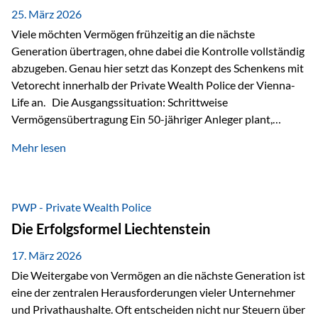
Besonders hervorzuheben ist hierbei Artikel 14 der
25. März 2026
liechtensteinischen Verfassung. Darin…
Viele möchten Vermögen frühzeitig an die nächste
Generation übertragen, ohne dabei die Kontrolle vollständig
abzugeben. Genau hier setzt das Konzept des Schenkens mit
Vetorecht innerhalb der Private Wealth Police der Vienna-
Life an. Die Ausgangssituation: Schrittweise
Vermögensübertragung Ein 50-jähriger Anleger plant,
seinem Kind Vermögen zu übertragen. Dabei soll nicht nur
Mehr lesen
der steuerliche Freibetrag optimal genutzt werden, sondern
auch sichergestellt sein, dass mit dem verschenken Geld
verantwortungsvoll umgegangen wird. Das Ziel:Eine
strukturierte, langfristige Vermögensübertragung, ohne die
PWP - Private Wealth Police
Kontrolle vollständig aus der Hand zu geben. Die Lösung:
Die Erfolgsformel Liechtenstein
Abschmelzung mit Vetorecht Die Umsetzung erfolgt über die
Private Wealth Police…
17. März 2026
Die Weitergabe von Vermögen an die nächste Generation ist
eine der zentralen Herausforderungen vieler Unternehmer
und Privathaushalte. Oft entscheiden nicht nur Steuern über