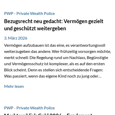
Das Problem: Laufende Besteuerung im Depot Im
Privatdepot fallen an: Abgeltungssteuer Fondsbesteuerung
PWP - Private Wealth Police
(Vorabpauschale, Teilfreistellung) Kein steuerlicher Abzug
Bezugsrecht neu gedacht: Vermögen gezielt
der Vermögensverwaltungs-Gebühren /
und geschützt weitergeben
Depotbankgebühren Jährliches Steuerreporting erforderlich
Zinsen, Dividenden und Kursgewinne werden laufend
3. März 2026
besteuert.
Vermögen aufzubauen ist das eine, es verantwortungsvoll
weiterzugeben das andere. Wer frühzeitig vorsorgen möchte,
merkt schnell: Die Regelung rund um Nachlass, Begünstigte
und Vermögensschutz ist komplexer, als es auf den ersten
Blick scheint. Denn es stellen sich entscheidende Fragen:
Was passiert, wenn das eigene Kind noch zu jung oder
unerfahren ist, um eine größere Summe sinnvoll zu
Mehr lesen
verwalten? Wie kann verhindert werden, dass Ex-Partner,
Gläubiger oder andere Dritte Zugriff auf das Vermögen
erhalten? Und wie lässt sich Vermögen klar und
unbürokratisch übertragen, ohne ausschließlich auf ein
PWP - Private Wealth Police
Testament angewiesen zu sein? Wenn klassische Lösungen