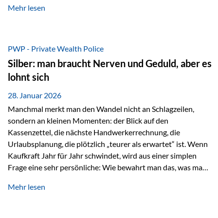
Mehr lesen
starken Anstiegen. Diese verändern jedoch nicht die
langfristige Funktion von Gold als Sachwert und
Diversifikationsinstrument. In einem Umfeld, das weiterhin
von geopolitischen Spannungen, einer stark ausgeweiteten
PWP - Private Wealth Police
Geldmenge sowie strukturellen Verschiebungen an den
Silber: man braucht Nerven und Geduld, aber es
Kapitalmärkten geprägt ist, bleibt Gold ein bewährter Anker.
lohnt sich
Nicht, weil…
28. Januar 2026
Manchmal merkt man den Wandel nicht an Schlagzeilen,
sondern an kleinen Momenten: der Blick auf den
Kassenzettel, die nächste Handwerkerrechnung, die
Urlaubsplanung, die plötzlich „teurer als erwartet“ ist. Wenn
Kaufkraft Jahr für Jahr schwindet, wird aus einer simplen
Frage eine sehr persönliche: Wie bewahrt man das, was man
sich aufgebaut hat? Genau dann wird es Zeit, sich
Mehr lesen
Sachwerten mit einer Investition in Sachwerte zu
beschäftigen; Nicht als Mode, sondern als Prinzip: Vermögen
soll nicht nur wachsen, sondern auch Substanz behalten –