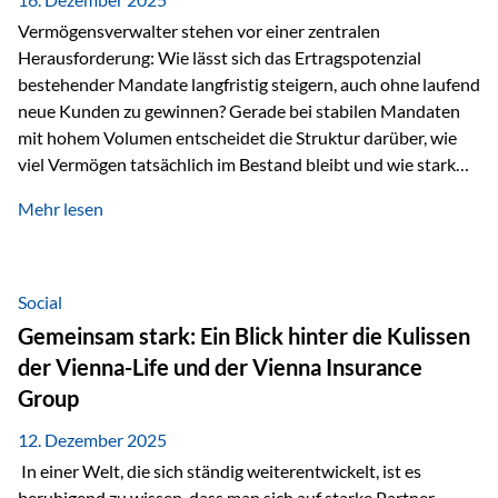
Vermögensverwalter stehen vor einer zentralen
Herausforderung: Wie lässt sich das Ertragspotenzial
bestehender Mandate langfristig steigern, auch ohne laufend
neue Kunden zu gewinnen? Gerade bei stabilen Mandaten
mit hohem Volumen entscheidet die Struktur darüber, wie
viel Vermögen tatsächlich im Bestand bleibt und wie stark
sich das Verwaltungsentgelt über die Jahre entwickelt. Ein
Mehr lesen
Beispiel verdeutlicht diese Wirkung besonders deutlich.
Wird ein Vermögen von 25 Millionen Euro über einen
Zeitraum von 20 Jahren verwaltet, ohne dass neue Kunden
hinzukommen, spielt nicht nur die Rendite eine Rolle. Auch
Social
steuerliche Effekte haben einen erheblichen Einfluss auf…
Gemeinsam stark: Ein Blick hinter die Kulissen
der Vienna-Life und der Vienna Insurance
Group
12. Dezember 2025
In einer Welt, die sich ständig weiterentwickelt, ist es
beruhigend zu wissen, dass man sich auf starke Partner