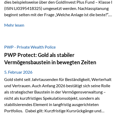
dies beispielsweise über den GoldInvest Plus Fund – Klasse I
(ISIN LI0395418325) umgesetzt werden. Nachlassplanung
beginnt selten mit der Frage „Welche Anlage ist die beste?“.
In der Praxis geht es zuerst um ganz andere Themen:Wer soll
Mehr lesen
was bekommen – wann – und in welcher Struktur?Und vor
allem: Wie lassen sich Streit, Liquiditätsengpässe oder
Notverkäufe vermeiden, wenn ein Todesfall eintritt? Gerade
bei größeren Vermögen ist das entscheidend.
PWP - Private Wealth Police
PWP Protect: Gold als stabiler
Vermögensbaustein in bewegten Zeiten
5. Februar 2026
Gold steht seit Jahrtausenden für Beständigkeit, Werterhalt
und Vertrauen. Auch Anfang 2026 bestätigt sich seine Rolle
als strategischer Baustein in der Vermögensverwaltung –
nicht als kurzfristiges Spekulationsobjekt, sondern als
stabilisierendes Element in langfristig ausgerichteten
Portfolios. Dabei gilt: Kurzfristige Kursrückgänge und
Schwankungen sind jederzeit möglich – insbesondere nach