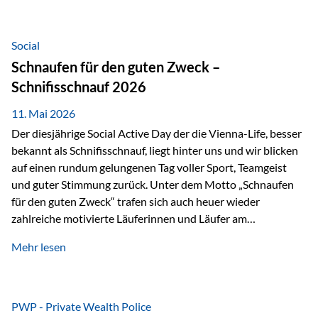
tatsächliche wirtschaftliche Entwicklung von Unternehmen
über viele Jahre hinweg. Als Teil der Produktauswahl
innerhalb der Private Wealth Police der Vienna-Life steht
Social
der Oculus Value Capital Fund für einen langfristig
Schnaufen für den guten Zweck –
orientierten Value-Investing-Ansatz mit Fokus auf
Schnifisschnauf 2026
fundamentale Unternehmensanalyse und nachhaltige
Wertentwicklung. Der Investmentansatz: Value Investing
11. Mai 2026
mit Weitblick Im Zentrum steht ein…
Der diesjährige Social Active Day der die Vienna-Life, besser
bekannt als Schnifisschnauf, liegt hinter uns und wir blicken
auf einen rundum gelungenen Tag voller Sport, Teamgeist
und guter Stimmung zurück. Unter dem Motto „Schnaufen
für den guten Zweck“ trafen sich auch heuer wieder
zahlreiche motivierte Läuferinnen und Läufer am
Dünserberg in Schnifis, um gemeinsam sportliche
Mehr lesen
Höchstleistungen für einen guten Zweck zu erbringen. Mit
grosser Freude dürfen wir verkünden, dass dabei
beeindruckende 14.000 Euro zugunsten des Schulheims
Mäder gesammelt werden konnten. Die anspruchsvolle
PWP - Private Wealth Police