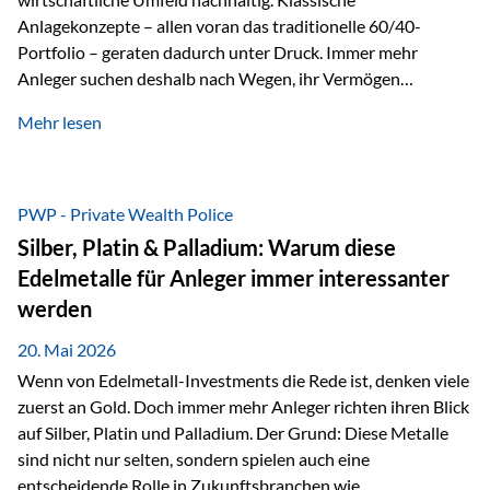
Anlagekonzepte – allen voran das traditionelle 60/40-
Portfolio – geraten dadurch unter Druck. Immer mehr
Anleger suchen deshalb nach Wegen, ihr Vermögen
langfristig gegen Kaufkraftverlust und geopolitische
Mehr lesen
Unsicherheit abzusichern. Genau hier rücken reale und
nicht-inflationierbare Werte wie Gold, Rohstoffe und
digitale Assets wieder in den Fokus. Gold gewinnt seine
monetäre Rolle zurück Gold erlebt derzeit eine
PWP - Private Wealth Police
bemerkenswerte Renaissance als monetärer Wertspeicher.
Silber, Platin & Palladium: Warum diese
Treiber sind Rekordkäufe der Zentralbanken, geopolitische
Edelmetalle für Anleger immer interessanter
Spannungen und ein schleichender Vertrauensverlust in
werden
ungedeckte Papierwährungen. Wie groß dieser
Vertrauensverlust ausfällt, zeigt ein nüchterner
20. Mai 2026
Langfristvergleich: Seit…
Wenn von Edelmetall-Investments die Rede ist, denken viele
zuerst an Gold. Doch immer mehr Anleger richten ihren Blick
auf Silber, Platin und Palladium. Der Grund: Diese Metalle
sind nicht nur selten, sondern spielen auch eine
entscheidende Rolle in Zukunftsbranchen wie