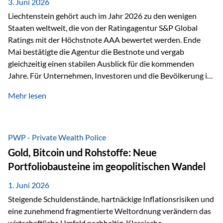
unseres Weges und unseres Anspruchs,…
3. Juni 2026
Liechtenstein gehört auch im Jahr 2026 zu den wenigen
Staaten weltweit, die von der Ratingagentur S&P Global
Ratings mit der Höchstnote AAA bewertet werden. Ende
Mai bestätigte die Agentur die Bestnote und vergab
gleichzeitig einen stabilen Ausblick für die kommenden
Jahre. Für Unternehmen, Investoren und die Bevölkerung ist
diese Einstufung ein wichtiges Signal. Sie unterstreicht die
Mehr lesen
finanzielle Stabilität des Landes sowie das Vertrauen
internationaler Märkte in den Wirtschafts- und
Finanzstandort Liechtenstein. Starker Wirtschaftsstandort
trotz Herausforderungen Die weltwirtschaftlichen
PWP - Private Wealth Police
Rahmenbedingungen bleiben anspruchsvoll. Geopolitische
Gold, Bitcoin und Rohstoffe: Neue
Unsicherheiten, eine verhaltene Investitionstätigkeit und
Portfoliobausteine im geopolitischen Wandel
eine schwächere Nachfrage in wichtigen Exportmärkten
beeinflussen auch die liechtensteinische Wirtschaft.
1. Juni 2026
Dennoch sieht…
Steigende Schuldenstände, hartnäckige Inflationsrisiken und
eine zunehmend fragmentierte Weltordnung verändern das
wirtschaftliche Umfeld nachhaltig. Klassische