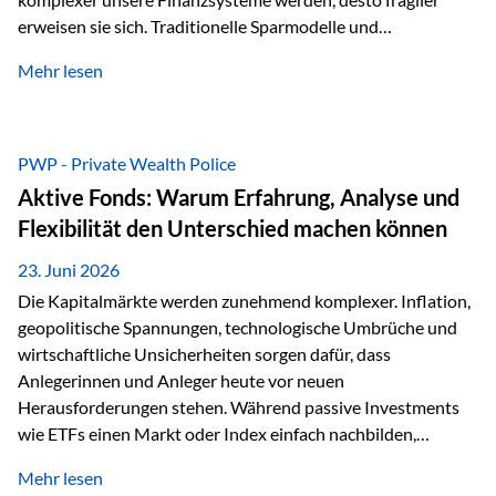
erweisen sie sich. Traditionelle Sparmodelle und
papierbasierte Anlagen, die über Jahrzehnte als
Mehr lesen
unumstößlich galten, versagen angesichts der expansiven
Geldpolitik der Zentralbanken. In diesem Umfeld stellt die
Rückbesinnung auf ein Jahrtausende altes Edelmetall keine
Nostalgie dar, sondern ist die modernste und strategisch
PWP - Private Wealth Police
klügste Antwort auf globale Instabilität. Physische Werte
Aktive Fonds: Warum Erfahrung, Analyse und
und der richtige Rechtsstandort sind heute keine bloße
Flexibilität den Unterschied machen können
Option mehr, sondern eine strategische Notwendigkeit. 1.
Der massive Aufwand hinter einem winzigen…
23. Juni 2026
Die Kapitalmärkte werden zunehmend komplexer. Inflation,
geopolitische Spannungen, technologische Umbrüche und
wirtschaftliche Unsicherheiten sorgen dafür, dass
Anlegerinnen und Anleger heute vor neuen
Herausforderungen stehen. Während passive Investments
wie ETFs einen Markt oder Index einfach nachbilden,
verfolgen aktiv gemanagte Fonds einen anderen Ansatz: Sie
Mehr lesen
setzen auf die Expertise erfahrener Fondsmanager, die