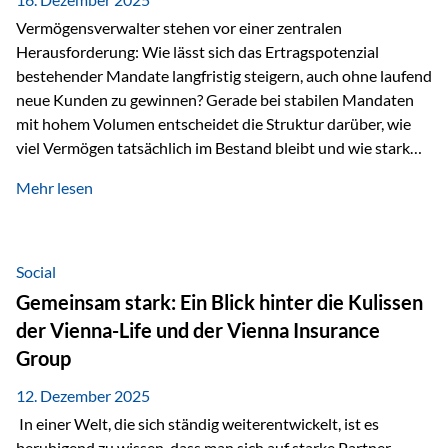
Vermögensverwalter stehen vor einer zentralen
Herausforderung: Wie lässt sich das Ertragspotenzial
bestehender Mandate langfristig steigern, auch ohne laufend
neue Kunden zu gewinnen? Gerade bei stabilen Mandaten
mit hohem Volumen entscheidet die Struktur darüber, wie
viel Vermögen tatsächlich im Bestand bleibt und wie stark
sich das Verwaltungsentgelt über die Jahre entwickelt. Ein
Mehr lesen
Beispiel verdeutlicht diese Wirkung besonders deutlich.
Wird ein Vermögen von 25 Millionen Euro über einen
Zeitraum von 20 Jahren verwaltet, ohne dass neue Kunden
hinzukommen, spielt nicht nur die Rendite eine Rolle. Auch
Social
steuerliche Effekte haben einen erheblichen Einfluss auf…
Gemeinsam stark: Ein Blick hinter die Kulissen
der Vienna-Life und der Vienna Insurance
Group
12. Dezember 2025
In einer Welt, die sich ständig weiterentwickelt, ist es
beruhigend zu wissen, dass man sich auf starke Partner