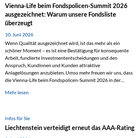
zahlreiche Zukunftstechnologien praktisch unverzichtbar.
Vienna-Life beim Fondspolicen-Summit 2026
Silber findet sich unter anderem in: Solarmodulen
ausgezeichnet: Warum unsere Fondsliste
Elektrofahrzeugen Halbleitern Smartphones und Tablets…
überzeugt
10. Juni 2026
Wenn Qualität ausgezeichnet wird, ist das mehr als ein
schöner Moment – es ist eine Bestätigung für konsequente
Arbeit, fundierte Investmententscheidungen und den
Anspruch, Kundinnen und Kunden attraktive
Anlagelösungen anzubieten. Umso mehr freuen wir uns, dass
die Vienna-Life beim Fondspolicen-Summit 2026 in der
Kategorie ETF/Passiv ausgezeichnet wurde. Grundlage
Mehr lesen
dieser Ehrung ist der renommierte Fondspolicenreport der
SAM – Smart Asset Management Service GmbH, bei dem
mehr als 20 Fondspolicen-Anbieter aus Investmentsicht
analysiert und verglichen wurden. Das Ergebnis: Die ETF-
Infos für Sie
Auswahl der Vienna-Life zählt zu den drei besten Angeboten
Liechtenstein verteidigt erneut das AAA-Rating
am Markt. Für uns ist diese Auszeichnung eine Bestätigung