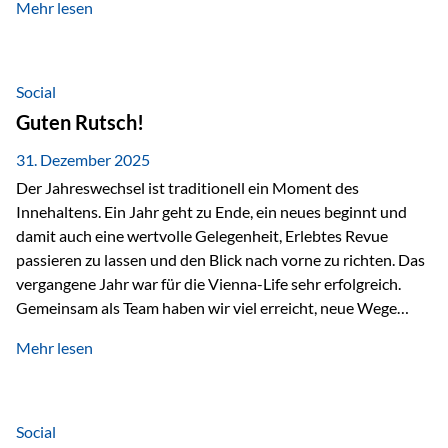
Mehr lesen
Branchentreffen für Finanz- und Versicherungsprofis im
deutschsprachigen Raum. Für uns bietet die Veranstaltung
die ideale Plattform, um aktuelle Themen rund um Vorsorge,
Vermögensstrukturierung und Nachfolgeplanung
Social
gemeinsam zu diskutieren. Persönlich für Sie vor Ort An
Guten Rutsch!
beiden Kongresstagen stehen Ihnen Maximilian
Fichtenbauer, Dirk…
31. Dezember 2025
Der Jahreswechsel ist traditionell ein Moment des
Innehaltens. Ein Jahr geht zu Ende, ein neues beginnt und
damit auch eine wertvolle Gelegenheit, Erlebtes Revue
passieren zu lassen und den Blick nach vorne zu richten. Das
vergangene Jahr war für die Vienna-Life sehr erfolgreich.
Gemeinsam als Team haben wir viel erreicht, neue Wege
beschritten und besondere Momente erlebt.
Mehr lesen
Veranstaltungen wie der Schnifisschnauf, aber auch unsere
Teamevents, vom Minigolf bis zur Weihnachtsfeier, haben
den Zusammenhalt gestärkt und gezeigt, wie wichtig ein
starkes Miteinander ist. Neben diesen gemeinsamen
Social