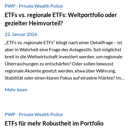
gerade dann, wenn Märkte nervös werden,…
PWP - Private Wealth Police
ETFs vs. regionale ETFs: Weltportfolio oder
gezielter Heimvorteil?
22. Januar 2026
„ETFs vs. regionale ETFs“ klingt nach einer Detailfrage – ist
aber in Wahrheit eine Frage des Anlagestils. Soll möglichst
breit in die Weltwirtschaft investiert werden, um regionale
Überraschungen zu entschärfen? Oder sollen bewusst
regionale Akzente gesetzt werden, etwa über Währung,
Stabilität oder einen klaren Fokus auf einzelne Märkte? Im
Rahmen der fondsgebundenen Lebensversicherung Private
Mehr lesen
Wealth Police der Vienna-Life lassen sich beide Ansätze
kombinieren. Der „Schutz“ im Portfolio entsteht dabei nicht
als Garantie, sondern als Zusammenspiel aus
Risikostreuung, Inflationsrobustheit und Stabilisierung. 1)
PWP - Private Wealth Police
Die Philosophiefrage: breit oder bewusst? Global investieren
ETFs für mehr Robustheit im Portfolio
bedeutet: Das Portfolio bildet die Weltmärkte möglichst