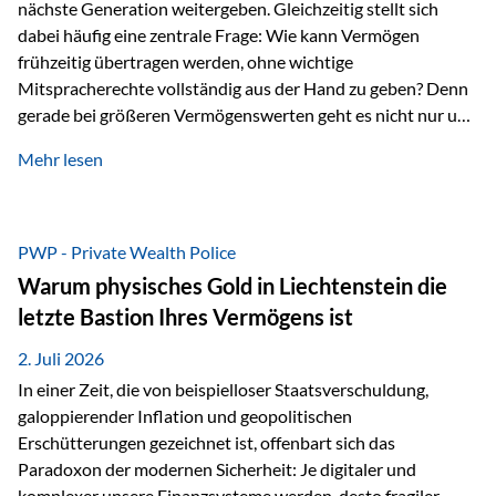
nächste Generation weitergeben. Gleichzeitig stellt sich
dabei häufig eine zentrale Frage: Wie kann Vermögen
frühzeitig übertragen werden, ohne wichtige
Mitspracherechte vollständig aus der Hand zu geben? Denn
gerade bei größeren Vermögenswerten geht es nicht nur um
die Frage der Übertragung. Es geht auch darum,
Mehr lesen
sicherzustellen, dass das Vermögen langfristig erhalten
bleibt und entsprechend der ursprünglichen Planung
verwendet wird. Ein Beispiel aus der Praxis Stellen Sie sich
folgende Situation vor: Ein Vater schenkt seiner Tochter
PWP - Private Wealth Police
einen Teil seines Vermögens. Einige Jahre später möchte die
Warum physisches Gold in Liechtenstein die
Tochter das Geld kurzfristig verwenden, um…
letzte Bastion Ihres Vermögens ist
2. Juli 2026
In einer Zeit, die von beispielloser Staatsverschuldung,
galoppierender Inflation und geopolitischen
Erschütterungen gezeichnet ist, offenbart sich das
Paradoxon der modernen Sicherheit: Je digitaler und
komplexer unsere Finanzsysteme werden, desto fragiler