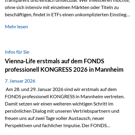
ohne sich intensiv mit einzelnen Märkten oder Titeln zu
beschäftigen, findet in ETFs einen unkomplizierten Einstieg
in den Kapitalmarkt. Aktiv gemanagte Fonds hingegen
Mehr lesen
werden häufig kritisch betrachtet. Sie gelten als teurer,
komplexer und weniger zeitgemäß. Doch greift diese
Einschätzung wirklich zu kurz? Ein differenzierter Blick zeigt:
Beide Ansätze haben ihre Berechtigung und ihre Stärken
Infos für Sie
entfalten sie oft gerade in Kombination. ETFs: Effizient, breit
Vienna-Life erstmals auf dem FONDS
gestreut und klar strukturiert…
professionell KONGRESS 2026 in Mannheim
7. Januar 2026
Am 28. und 29. Januar 2026 sind wir erstmals auf dem
FONDS professionell KONGRESS in Mannheim vertreten.
Damit setzen wir einen weiteren wichtigen Schritt im
persönlichen Dialog mit unseren Vertriebspartnern und
freuen uns auf zwei Tage voller Austausch, neuer
Perspektiven und fachlicher Impulse. Der FONDS
professionell KONGRESS zählt zu den wichtigsten