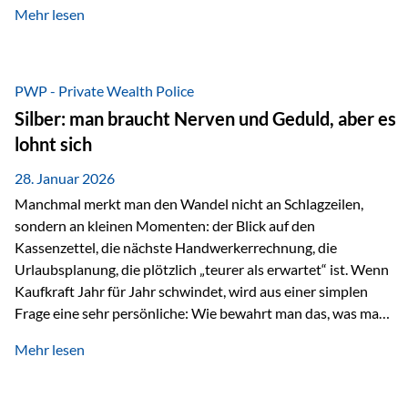
Mehr lesen
starken Anstiegen. Diese verändern jedoch nicht die
langfristige Funktion von Gold als Sachwert und
Diversifikationsinstrument. In einem Umfeld, das weiterhin
von geopolitischen Spannungen, einer stark ausgeweiteten
PWP - Private Wealth Police
Geldmenge sowie strukturellen Verschiebungen an den
Silber: man braucht Nerven und Geduld, aber es
Kapitalmärkten geprägt ist, bleibt Gold ein bewährter Anker.
lohnt sich
Nicht, weil…
28. Januar 2026
Manchmal merkt man den Wandel nicht an Schlagzeilen,
sondern an kleinen Momenten: der Blick auf den
Kassenzettel, die nächste Handwerkerrechnung, die
Urlaubsplanung, die plötzlich „teurer als erwartet“ ist. Wenn
Kaufkraft Jahr für Jahr schwindet, wird aus einer simplen
Frage eine sehr persönliche: Wie bewahrt man das, was man
sich aufgebaut hat? Genau dann wird es Zeit, sich
Mehr lesen
Sachwerten mit einer Investition in Sachwerte zu
beschäftigen; Nicht als Mode, sondern als Prinzip: Vermögen
soll nicht nur wachsen, sondern auch Substanz behalten –