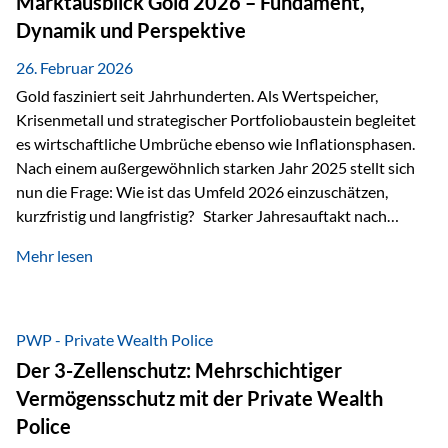
Marktausblick Gold 2026 – Fundament,
nicht ausreichen Traditionelle Nachlassregelungen stoßen
Dynamik und Perspektive
oft…
26. Februar 2026
Gold fasziniert seit Jahrhunderten. Als Wertspeicher,
Krisenmetall und strategischer Portfoliobaustein begleitet
es wirtschaftliche Umbrüche ebenso wie Inflationsphasen.
Nach einem außergewöhnlich starken Jahr 2025 stellt sich
nun die Frage: Wie ist das Umfeld 2026 einzuschätzen,
kurzfristig und langfristig? Starker Jahresauftakt nach
außergewöhnlichem Vorjahr Gold ist mit deutlicher
Mehr lesen
Dynamik in das Jahr 2026 gestartet. Zwischen dem
01.01.2026 und dem 31.01.2026 das Edelmetall: +12,8 % in
USD +11,7 % in EUR Durchschnitt über alle betrachteten
Währungen: +11,5 % Bereits 2025 war ein außergewöhnlich
PWP - Private Wealth Police
starkes Jahr: +64,4 % in USD Durchschnitt über alle
Der 3-Zellenschutz: Mehrschichtiger
Währungen: +56,6 % Langfristig zeigt sich ebenfalls ein
Vermögensschutz mit der Private Wealth
solides…
Police