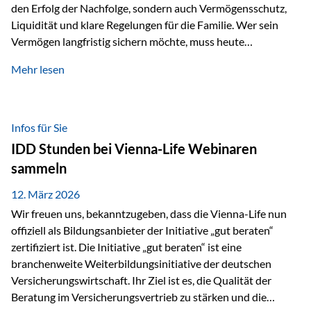
den Erfolg der Nachfolge, sondern auch Vermögensschutz,
Liquidität und klare Regelungen für die Familie. Wer sein
Vermögen langfristig sichern möchte, muss heute
international denken. Und genau hier setzt das Buch
Mehr lesen
„Erfolgsformel Liechtenstein“, herausgegeben und verfasst
von Rolf Klein, an – ein praxisnahes Nachschlagewerk, das
Vermögensnachfolge, Vermögensmanagement und
Vermögensschutz strategisch miteinander verbindet.
Infos für Sie
Warum klassische Nachfolgeplanung oft scheitert Viele
IDD Stunden bei Vienna-Life Webinaren
Vermögen werden erst im Todesfall übertragen. Das kann zu
sammeln
Problemen führen: Hohe Erbschaftsteuern Streitigkeiten
zwischen Erben Liquiditätsprobleme bei Immobilien…
12. März 2026
Wir freuen uns, bekanntzugeben, dass die Vienna-Life nun
offiziell als Bildungsanbieter der Initiative „gut beraten“
zertifiziert ist. Die Initiative „gut beraten“ ist eine
branchenweite Weiterbildungsinitiative der deutschen
Versicherungswirtschaft. Ihr Ziel ist es, die Qualität der
Beratung im Versicherungsvertrieb zu stärken und die