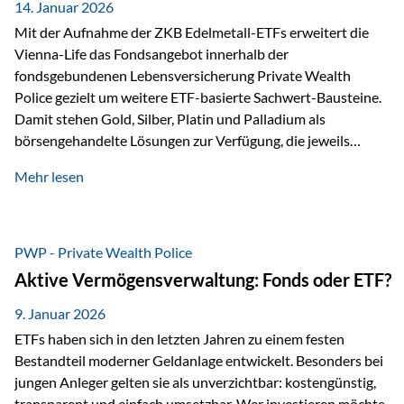
breit ab, ohne die…
14. Januar 2026
Mit der Aufnahme der ZKB Edelmetall-ETFs erweitert die
Vienna-Life das Fondsangebot innerhalb der
fondsgebundenen Lebensversicherung Private Wealth
Police gezielt um weitere ETF-basierte Sachwert-Bausteine.
Damit stehen Gold, Silber, Platin und Palladium als
börsengehandelte Lösungen zur Verfügung, die jeweils
physisch hinterlegte Edelmetalle abbilden. Der Fokus liegt
Mehr lesen
dabei nicht auf einzelnen Marktmeinungen, sondern auf
einer systematischen Portfoliologik: ETFs dienen als
transparente, effiziente Bausteine für Risikostreuung,
Inflationsrobustheit und Stabilisierung – eingebettet in eine
PWP - Private Wealth Police
liechtensteinische Versicherungsstruktur. Die
Aktive Vermögensverwaltung: Fonds oder ETF?
Sicherheitsarchitektur: Liechtenstein als Strukturprinzip Die
Private Wealth Police positioniert sich mit einer dreistufigen
9. Januar 2026
Sicherheitsarchitektur, die auf mehreren Ebenen ansetzt:
ETFs haben sich in den letzten Jahren zu einem festen
Stufe 1: Versicherer-Ebene • Versicherung mit…
Bestandteil moderner Geldanlage entwickelt. Besonders bei
jungen Anleger gelten sie als unverzichtbar: kostengünstig,
transparent und einfach umsetzbar. Wer investieren möchte,