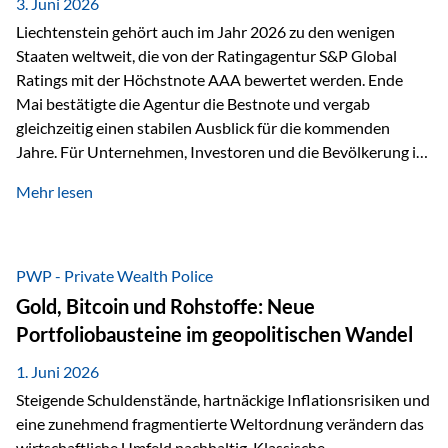
unseres Weges und unseres Anspruchs,…
3. Juni 2026
Liechtenstein gehört auch im Jahr 2026 zu den wenigen
Staaten weltweit, die von der Ratingagentur S&P Global
Ratings mit der Höchstnote AAA bewertet werden. Ende
Mai bestätigte die Agentur die Bestnote und vergab
gleichzeitig einen stabilen Ausblick für die kommenden
Jahre. Für Unternehmen, Investoren und die Bevölkerung ist
diese Einstufung ein wichtiges Signal. Sie unterstreicht die
Mehr lesen
finanzielle Stabilität des Landes sowie das Vertrauen
internationaler Märkte in den Wirtschafts- und
Finanzstandort Liechtenstein. Starker Wirtschaftsstandort
trotz Herausforderungen Die weltwirtschaftlichen
PWP - Private Wealth Police
Rahmenbedingungen bleiben anspruchsvoll. Geopolitische
Gold, Bitcoin und Rohstoffe: Neue
Unsicherheiten, eine verhaltene Investitionstätigkeit und
Portfoliobausteine im geopolitischen Wandel
eine schwächere Nachfrage in wichtigen Exportmärkten
beeinflussen auch die liechtensteinische Wirtschaft.
1. Juni 2026
Dennoch sieht…
Steigende Schuldenstände, hartnäckige Inflationsrisiken und
eine zunehmend fragmentierte Weltordnung verändern das
wirtschaftliche Umfeld nachhaltig. Klassische