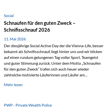
tatsächliche wirtschaftliche Entwicklung von Unternehmen
über viele Jahre hinweg. Als Teil der Produktauswahl
innerhalb der Private Wealth Police der Vienna-Life steht
Social
der Oculus Value Capital Fund für einen langfristig
Schnaufen für den guten Zweck –
orientierten Value-Investing-Ansatz mit Fokus auf
Schnifisschnauf 2026
fundamentale Unternehmensanalyse und nachhaltige
Wertentwicklung. Der Investmentansatz: Value Investing
11. Mai 2026
mit Weitblick Im Zentrum steht ein…
Der diesjährige Social Active Day der die Vienna-Life, besser
bekannt als Schnifisschnauf, liegt hinter uns und wir blicken
auf einen rundum gelungenen Tag voller Sport, Teamgeist
und guter Stimmung zurück. Unter dem Motto „Schnaufen
für den guten Zweck“ trafen sich auch heuer wieder
zahlreiche motivierte Läuferinnen und Läufer am
Dünserberg in Schnifis, um gemeinsam sportliche
Mehr lesen
Höchstleistungen für einen guten Zweck zu erbringen. Mit
grosser Freude dürfen wir verkünden, dass dabei
beeindruckende 14.000 Euro zugunsten des Schulheims
Mäder gesammelt werden konnten. Die anspruchsvolle
PWP - Private Wealth Police