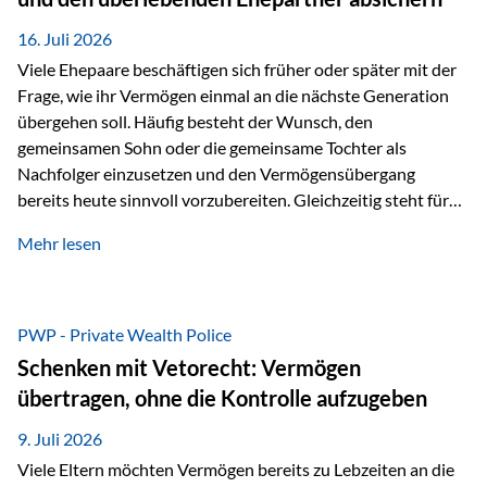
Kindern, sondern langfristig auch den Enkeln zukommen zu…
16. Juli 2026
Viele Ehepaare beschäftigen sich früher oder später mit der
Frage, wie ihr Vermögen einmal an die nächste Generation
übergehen soll. Häufig besteht der Wunsch, den
gemeinsamen Sohn oder die gemeinsame Tochter als
Nachfolger einzusetzen und den Vermögensübergang
bereits heute sinnvoll vorzubereiten. Gleichzeitig steht für
viele Ehepaare ein weiterer Aspekt im Mittelpunkt: Was
Mehr lesen
passiert, wenn einer der beiden verstirbt? Der überlebende
Ehepartner soll auch dann weiterhin finanziell unabhängig
bleiben und uneingeschränkt über das gemeinsame
Vermögen verfügen können. Genau für diese
PWP - Private Wealth Police
Ausgangssituation bietet die Private Wealth Police der
Schenken mit Vetorecht: Vermögen
Vienna-Life eine durchdachte Gestaltungsmöglichkeit. Die
übertragen, ohne die Kontrolle aufzugeben
Ausgangssituation Stellen Sie sich folgendes Beispiel vor:
Ein…
9. Juli 2026
Viele Eltern möchten Vermögen bereits zu Lebzeiten an die