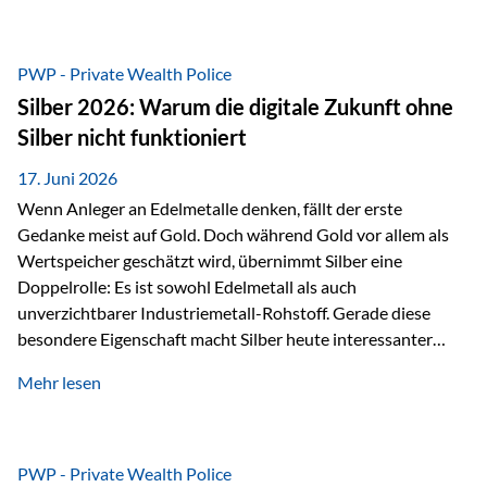
Chancen identifizieren, Risiken bewerten und Portfolios
gezielt steuern. Gerade in einem Umfeld, das von schnellen
Veränderungen geprägt ist, kann diese aktive
PWP - Private Wealth Police
Herangehensweise einen entscheidenden Mehrwert bieten.
Silber 2026: Warum die digitale Zukunft ohne
Was zeichnet aktive Fonds aus? Aktive Fonds verfolgen das
Silber nicht funktioniert
Ziel, nicht nur einen Markt abzubilden, sondern gezielt
Anlageentscheidungen zu treffen. Fondsmanager
17. Juni 2026
analysieren Unternehmen,…
Wenn Anleger an Edelmetalle denken, fällt der erste
Gedanke meist auf Gold. Doch während Gold vor allem als
Wertspeicher geschätzt wird, übernimmt Silber eine
Doppelrolle: Es ist sowohl Edelmetall als auch
unverzichtbarer Industriemetall-Rohstoff. Gerade diese
besondere Eigenschaft macht Silber heute interessanter
denn je. Denn die Welt wird nicht nur digitaler, sondern auch
Mehr lesen
elektrischer – und genau dort spielt Silber eine
entscheidende Rolle. Silber – das Metall der modernen
Wirtschaft Silber verfügt über die höchste elektrische
Leitfähigkeit aller Metalle. Diese Eigenschaft macht es für
PWP - Private Wealth Police