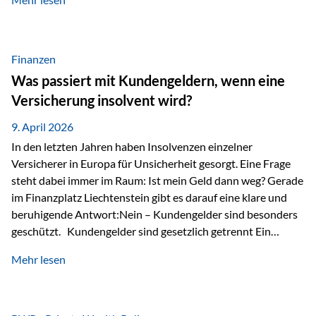
Modernes Value Investing als Grundlage Der
Investmentansatz von Estably basiert auf der
Weiterentwicklung des klassischen Value Investing. Im
Fokus stehen Unternehmen, deren Börsenkurs unter ihrem
Finanzen
inneren Wert liegt. Neben klassischen
Was passiert mit Kundengeldern, wenn eine
Bewertungskennzahlen werden auch qualitative Faktoren
Versicherung insolvent wird?
wie Geschäftsmodell, Wettbewerbsvorteile und
Managementqualität…
9. April 2026
In den letzten Jahren haben Insolvenzen einzelner
Versicherer in Europa für Unsicherheit gesorgt. Eine Frage
steht dabei immer im Raum: Ist mein Geld dann weg? Gerade
im Finanzplatz Liechtenstein gibt es darauf eine klare und
beruhigende Antwort:Nein – Kundengelder sind besonders
geschützt. Kundengelder sind gesetzlich getrennt Ein
zentraler Schutzmechanismus in Liechtenstein ist die
Mehr lesen
sogenannte Sondermasse. Das bedeutet:Die
Vermögenswerte, die zur Deckung der
Versicherungsverpflichtungen dienen, werden rechtlich vom
Vermögen der Versicherungsgesellschaft getrennt. Konkret