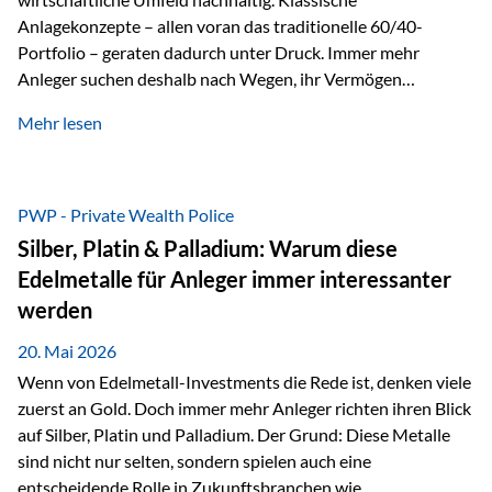
Anlagekonzepte – allen voran das traditionelle 60/40-
Portfolio – geraten dadurch unter Druck. Immer mehr
Anleger suchen deshalb nach Wegen, ihr Vermögen
langfristig gegen Kaufkraftverlust und geopolitische
Mehr lesen
Unsicherheit abzusichern. Genau hier rücken reale und
nicht-inflationierbare Werte wie Gold, Rohstoffe und
digitale Assets wieder in den Fokus. Gold gewinnt seine
monetäre Rolle zurück Gold erlebt derzeit eine
PWP - Private Wealth Police
bemerkenswerte Renaissance als monetärer Wertspeicher.
Silber, Platin & Palladium: Warum diese
Treiber sind Rekordkäufe der Zentralbanken, geopolitische
Edelmetalle für Anleger immer interessanter
Spannungen und ein schleichender Vertrauensverlust in
werden
ungedeckte Papierwährungen. Wie groß dieser
Vertrauensverlust ausfällt, zeigt ein nüchterner
20. Mai 2026
Langfristvergleich: Seit…
Wenn von Edelmetall-Investments die Rede ist, denken viele
zuerst an Gold. Doch immer mehr Anleger richten ihren Blick
auf Silber, Platin und Palladium. Der Grund: Diese Metalle
sind nicht nur selten, sondern spielen auch eine
entscheidende Rolle in Zukunftsbranchen wie