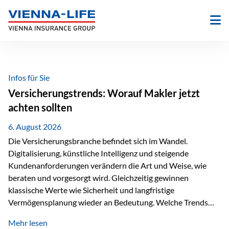
Zum
Inhalt
springen
Infos für Sie
Versicherungstrends: Worauf Makler jetzt
achten sollten
6. August 2026
Die Versicherungsbranche befindet sich im Wandel.
Digitalisierung, künstliche Intelligenz und steigende
Kundenanforderungen verändern die Art und Weise, wie
beraten und vorgesorgt wird. Gleichzeitig gewinnen
klassische Werte wie Sicherheit und langfristige
Vermögensplanung wieder an Bedeutung. Welche Trends
sollten Versicherungsmakler deshalb aktuell besonders im
Mehr lesen
Blick behalten? Digitalisierung und KI verändern die