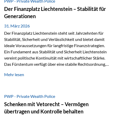
PWP - Private Wealth Police
heißt das:Diese Gelder gehören im Konkursfall nicht zur
Der Finanzplatz Liechtenstein – Stabilität für
allgemeinen Konkursmasse, sondern werden ausschließlich
Generationen
zur Erfüllung…
31. März 2026
Der Finanzplatz Liechtenstein steht seit Jahrzehnten für
Stabilität, Sicherheit und Verlässlichkeit und bietet damit
ideale Voraussetzungen für langfristige Finanzstrategien.
Ein Fundament aus Stabilität und Sicherheit Liechtenstein
vereint politische Kontinuität mit wirtschaftlicher Stärke.
Das Fürstentum verfügt über eine stabile Rechtsordnung,
die auf einer parlamentarischen Demokratie mit
Mehr lesen
monarchischen Elementen basiert. Diese Struktur schafft
nicht nur politische Stabilität, sondern auch eine
außergewöhnlich hohe Planungssicherheit für Investoren
und Unternehmen. Ein wesentliches Merkmal ist die
PWP - Private Wealth Police
Staatsfinanzierung: Liechtenstein weist keine
Schenken mit Vetorecht – Vermögen
Staatsschulden auf, und der Schutz der wirtschaftlichen
übertragen und Kontrolle behalten
Interessen der Bevölkerung ist in der Verfassung verankert.