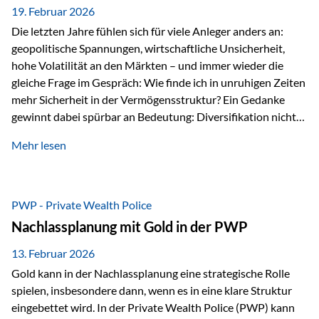
19. Februar 2026
Die letzten Jahre fühlen sich für viele Anleger anders an:
geopolitische Spannungen, wirtschaftliche Unsicherheit,
hohe Volatilität an den Märkten – und immer wieder die
gleiche Frage im Gespräch: Wie finde ich in unruhigen Zeiten
mehr Sicherheit in der Vermögensstruktur? Ein Gedanke
gewinnt dabei spürbar an Bedeutung: Diversifikation nicht
nur über Anlageklassen, sondern auch über Jurisdiktionen.
Mehr lesen
Wer Vermögen ausschließlich in einem Rechtsraum
organisiert, ist auch von dessen Rahmenbedingungen
besonders abhängig. Genau hier kann das Fürstentum
Liechtenstein eine Rolle spielen: außerhalb der EU, ohne
PWP - Private Wealth Police
Euro, mit einem eigenständigen Rechts- und Finanzplatz.
Nachlassplanung mit Gold in der PWP
Und genau an dieser Stelle setzt der 3-Zellenschutz an –…
13. Februar 2026
Gold kann in der Nachlassplanung eine strategische Rolle
spielen, insbesondere dann, wenn es in eine klare Struktur
eingebettet wird. In der Private Wealth Police (PWP) kann