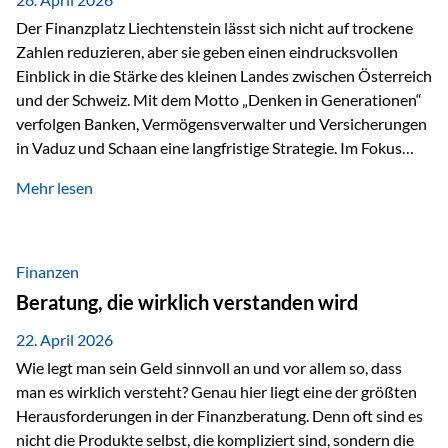
Der Finanzplatz Liechtenstein lässt sich nicht auf trockene
Zahlen reduzieren, aber sie geben einen eindrucksvollen
Einblick in die Stärke des kleinen Landes zwischen Österreich
und der Schweiz. Mit dem Motto „Denken in Generationen“
verfolgen Banken, Vermögensverwalter und Versicherungen
in Vaduz und Schaan eine langfristige Strategie. Im Fokus
stehen dabei vor allem: Qualität Stabilität internationaler
Mehr lesen
Marktzugang Liechtenstein hat sich in den letzten Jahren zu
einem wichtigen Drehpunkt für grenzüberschreitende
Finanzdienstleistungen entwickelt – und die aktuellsten
verfügbaren Kennzahlen (Stand Ende 2024, veröffentlicht
Finanzen
2025/2026)…
Beratung, die wirklich verstanden wird
22. April 2026
Wie legt man sein Geld sinnvoll an und vor allem so, dass
man es wirklich versteht? Genau hier liegt eine der größten
Herausforderungen in der Finanzberatung. Denn oft sind es
nicht die Produkte selbst, die kompliziert sind, sondern die