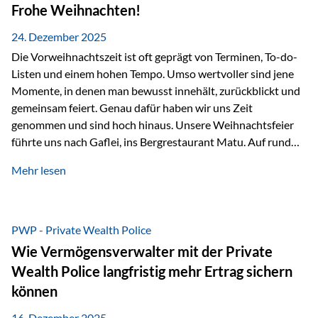
Erlebnissen konnten wir…
Frohe Weihnachten!
24. Dezember 2025
Die Vorweihnachtszeit ist oft geprägt von Terminen, To-do-
Listen und einem hohen Tempo. Umso wertvoller sind jene
Momente, in denen man bewusst innehält, zurückblickt und
gemeinsam feiert. Genau dafür haben wir uns Zeit
genommen und sind hoch hinaus. Unsere Weihnachtsfeier
führte uns nach Gaflei, ins Bergrestaurant Matu. Auf rund
1.500 Metern über dem Rheintal erwartete uns nicht nur ein
Mehr lesen
beeindruckendes Panorama, sondern auch etwas, das im
Alltag oft zu kurz kommt: Ruhe, Klarheit und echter
Weitblick, im wahrsten Sinne des Wortes. Inmitten
verschneiter Landschaft, bei feinem Essen, guter Musik und
PWP - Private Wealth Police
einer entspannten…
Wie Vermögensverwalter mit der Private
Wealth Police langfristig mehr Ertrag sichern
können
16. Dezember 2025