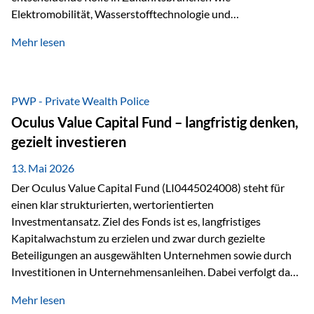
Elektromobilität, Wasserstofftechnologie und
Digitalisierung. Dadurch verbinden sie zwei wichtige
Mehr lesen
Faktoren für Investoren – begrenztes Angebot und
steigende industrielle Nachfrage. Edelmetalle als
Investment mit Zukunftspotenzial Während Gold oft als
klassischer „Sicherheitsanker“ gilt, bieten Silber, Platin und
PWP - Private Wealth Police
Palladium zusätzlich die Chance, von technologischen
Oculus Value Capital Fund – langfristig denken,
Entwicklungen zu profitieren. Die Nachfrage entsteht nicht
gezielt investieren
nur durch Anleger, sondern vor allem durch die Industrie.
Gerade in…
13. Mai 2026
Der Oculus Value Capital Fund (LI0445024008) steht für
einen klar strukturierten, wertorientierten
Investmentansatz. Ziel des Fonds ist es, langfristiges
Kapitalwachstum zu erzielen und zwar durch gezielte
Beteiligungen an ausgewählten Unternehmen sowie durch
Investitionen in Unternehmensanleihen. Dabei verfolgt das
Fondsmanagement eine klare Philosophie: Nicht kurzfristige
Mehr lesen
Marktbewegungen stehen im Fokus, sondern die