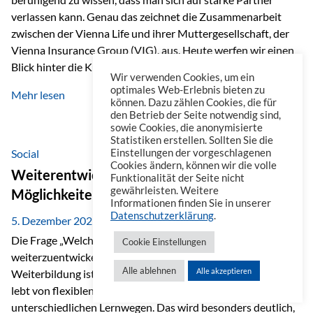
verlassen kann. Genau das zeichnet die Zusammenarbeit
zwischen der Vienna Life und ihrer Muttergesellschaft, der
Vienna Insurance Group (VIG), aus. Heute werfen wir einen
Blick hinter die Kulissen auf eine Unternehmensgruppe mit
Wir verwenden Cookies, um ein
beeindruckender Geschichte, gewachsenem Know-how und
optimales Web-Erlebnis bieten zu
Mehr lesen
einem stabilen Fundament. Ein starkes Netzwerk in ganz
können. Dazu zählen Cookies, die für
den Betrieb der Seite notwendig sind,
Europa Die Vienna Insurance Group ist die führende
sowie Cookies, die anonymisierte
Versicherungsgruppe in Zentral- und Osteuropa. Mit über
Statistiken erstellen. Sollten Sie die
50 Versicherungsgesellschaften in insgesamt 30 Ländern
Social
Einstellungen der vorgeschlagenen
Cookies ändern, können wir die volle
verbindet sie regionale Stärke mit internationaler
Weiterentwicklung im Berufsalltag: Welche
Funktionalität der Seite nicht
Kompetenz.
gewährleisten. Weitere
Möglichkeiten es gibt
Informationen finden Sie in unserer
Datenschutzerklärung
.
5. Dezember 2025
Die Frage „Welche Möglichkeiten gibt es, sich
Cookie Einstellungen
weiterzuentwickeln?“ lässt sich heute vielseitig beantworten.
Alle ablehnen
Alle akzeptieren
Weiterbildung ist längst kein starrer Prozess mehr, sondern
lebt von flexiblen Formaten, individuellen Bedürfnissen und
unterschiedlichen Lernwegen. Das wird besonders deutlich,