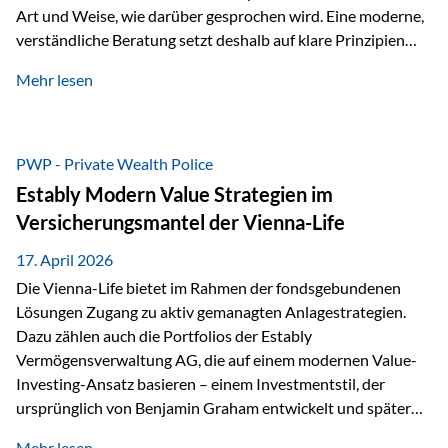
Art und Weise, wie darüber gesprochen wird. Eine moderne,
verständliche Beratung setzt deshalb auf klare Prinzipien
statt auf komplizierte Prognosen. Im Mittelpunkt stehen
Mehr lesen
fünf zentrale Faktoren: eine saubere Struktur, breite
Risikostreuung, Kosteneffizienz, steuerliche Optimierung
und ein wissenschaftlich fundierter Ansatz. Impulse zu
diesem Thema liefern unter anderem die praxisnahen
PWP - Private Wealth Police
Ansätze von Finanzexperte Klaus Rost, der seit vielen Jahren
Estably Modern Value Strategien im
für eine verständliche und…
Versicherungsmantel der Vienna-Life
17. April 2026
Die Vienna-Life bietet im Rahmen der fondsgebundenen
Lösungen Zugang zu aktiv gemanagten Anlagestrategien.
Dazu zählen auch die Portfolios der Estably
Vermögensverwaltung AG, die auf einem modernen Value-
Investing-Ansatz basieren – einem Investmentstil, der
ursprünglich von Benjamin Graham entwickelt und später
durch Investoren wie Warren Buffett weiter geprägt wurde.
Mehr lesen