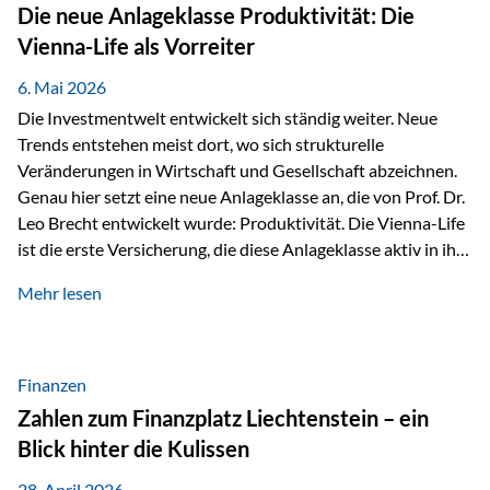
Strecke mit rund 4,8 Kilometern und 680 Höhenmetern
Die neue Anlageklasse Produktivität: Die
stellte die Teilnehmerinnen und Teilnehmer vor eine
Vienna-Life als Vorreiter
sportliche Herausforderung. Doch…
6. Mai 2026
Die Investmentwelt entwickelt sich ständig weiter. Neue
Trends entstehen meist dort, wo sich strukturelle
Veränderungen in Wirtschaft und Gesellschaft abzeichnen.
Genau hier setzt eine neue Anlageklasse an, die von Prof. Dr.
Leo Brecht entwickelt wurde: Produktivität. Die Vienna-Life
ist die erste Versicherung, die diese Anlageklasse aktiv in ihre
Lösung integriert und positioniert sich damit bewusst als
Mehr lesen
Vorreiter. Warum auf das Thema Produktivität setzen? Die
globalen Herausforderungen der Zeit, wie Inflation,
demografischer Wandel oder sinkendes
Wirtschaftswachstum, verändern die Spielregeln für
Finanzen
Investoren. Produktivität adressiert genau diese
Zahlen zum Finanzplatz Liechtenstein – ein
Herausforderungen, da wirtschaftliches Wachstum
Blick hinter die Kulissen
langfristig durch Produktivitätssteigerung entsteht, also
durch die Fähigkeit von Unternehmen, mehr…
28. April 2026