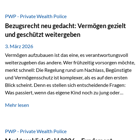
Das Problem: Laufende Besteuerung im Depot Im
Privatdepot fallen an: Abgeltungssteuer Fondsbesteuerung
PWP - Private Wealth Police
(Vorabpauschale, Teilfreistellung) Kein steuerlicher Abzug
Bezugsrecht neu gedacht: Vermögen gezielt
der Vermögensverwaltungs-Gebühren /
und geschützt weitergeben
Depotbankgebühren Jährliches Steuerreporting erforderlich
Zinsen, Dividenden und Kursgewinne werden laufend
3. März 2026
besteuert.
Vermögen aufzubauen ist das eine, es verantwortungsvoll
weiterzugeben das andere. Wer frühzeitig vorsorgen möchte,
merkt schnell: Die Regelung rund um Nachlass, Begünstigte
und Vermögensschutz ist komplexer, als es auf den ersten
Blick scheint. Denn es stellen sich entscheidende Fragen:
Was passiert, wenn das eigene Kind noch zu jung oder
unerfahren ist, um eine größere Summe sinnvoll zu
Mehr lesen
verwalten? Wie kann verhindert werden, dass Ex-Partner,
Gläubiger oder andere Dritte Zugriff auf das Vermögen
erhalten? Und wie lässt sich Vermögen klar und
unbürokratisch übertragen, ohne ausschließlich auf ein
PWP - Private Wealth Police
Testament angewiesen zu sein? Wenn klassische Lösungen