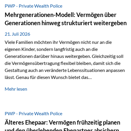
Abwicklung für Vertriebspartner deutlich effizienter
PWP - Private Wealth Police
gestaltet. Anträge werden direkt elektronisch übermittelt,
Mehrgenerationen-Modell: Vermögen über
Medienbrüche reduziert und die weitere Bearbeitung
Generationen hinweg strukturiert weitergeben
beschleunigt. Ab sofort können auch juristische Personen,
wie Kapitalgesellschaften oder Stiftungen, als
21. Juli 2026
Versicherungsnehmer eingesetzt werden. Damit erweitert
Viele Familien möchten ihr Vermögen nicht nur an die
die Vienna-Life die Einsatzmöglichkeiten der Private Wealth
eigenen Kinder, sondern langfristig auch an die
Police insbesondere für…
Generationen darüber hinaus weitergeben. Gleichzeitig soll
die Vermögensübertragung flexibel bleiben, damit sich die
Gestaltung auch an veränderte Lebenssituationen anpassen
lässt. Genau für diesen Wunsch bietet das
Mehrgenerationen-Modell der Private Wealth Police der
Mehr lesen
Vienna-Life eine interessante Lösung. Es ermöglicht,
Vermögen bereits heute generationenübergreifend zu
strukturieren und dennoch flexibel zu bleiben. Die
Ausgangssituation Stellen Sie sich folgende Familie vor: Die
PWP - Private Wealth Police
Großeltern haben über viele Jahre Vermögen aufgebaut. Ihr
Älteres Ehepaar: Vermögen frühzeitig planen
Wunsch ist es, dieses Vermögen nicht nur den eigenen
und den überlebenden Ehepartner absichern