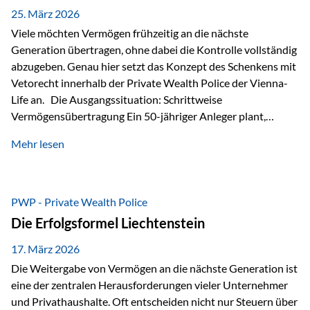
Besonders hervorzuheben ist hierbei Artikel 14 der
25. März 2026
liechtensteinischen Verfassung. Darin…
Viele möchten Vermögen frühzeitig an die nächste
Generation übertragen, ohne dabei die Kontrolle vollständig
abzugeben. Genau hier setzt das Konzept des Schenkens mit
Vetorecht innerhalb der Private Wealth Police der Vienna-
Life an. Die Ausgangssituation: Schrittweise
Vermögensübertragung Ein 50-jähriger Anleger plant,
seinem Kind Vermögen zu übertragen. Dabei soll nicht nur
Mehr lesen
der steuerliche Freibetrag optimal genutzt werden, sondern
auch sichergestellt sein, dass mit dem verschenken Geld
verantwortungsvoll umgegangen wird. Das Ziel:Eine
strukturierte, langfristige Vermögensübertragung, ohne die
PWP - Private Wealth Police
Kontrolle vollständig aus der Hand zu geben. Die Lösung:
Die Erfolgsformel Liechtenstein
Abschmelzung mit Vetorecht Die Umsetzung erfolgt über die
Private Wealth Police…
17. März 2026
Die Weitergabe von Vermögen an die nächste Generation ist
eine der zentralen Herausforderungen vieler Unternehmer
und Privathaushalte. Oft entscheiden nicht nur Steuern über