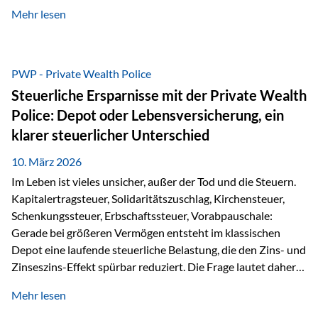
kontinuierliche Weiterbildung von vertrieblich tätigen
Mehr lesen
Personen transparent zu dokumentieren. Seit der
Umsetzung der EU-Versicherungsvertriebsrichtlinie besteht
eine gesetzliche Weiterbildungspflicht von mindestens 15
Stunden pro Jahr für vertrieblich tätige Personen in der
PWP - Private Wealth Police
Versicherungsbranche. Über die Weiterbildungsdatenbank
Steuerliche Ersparnisse mit der Private Wealth
von „gut beraten“ können absolvierte Bildungsmaßnahmen
Police: Depot oder Lebensversicherung, ein
zentral erfasst und dokumentiert werden. „gut beraten“
klarer steuerlicher Unterschied
zertifiziert Als zertifizierter Bildungsanbieter können unsere
Webinare nun für die…
10. März 2026
Im Leben ist vieles unsicher, außer der Tod und die Steuern.
Kapitalertragsteuer, Solidaritätszuschlag, Kirchensteuer,
Schenkungssteuer, Erbschaftssteuer, Vorabpauschale:
Gerade bei größeren Vermögen entsteht im klassischen
Depot eine laufende steuerliche Belastung, die den Zins- und
Zinseszins-Effekt spürbar reduziert. Die Frage lautet daher:
Wie kann Vermögen strukturiert werden, damit Steuern
Mehr lesen
nicht laufend Kapital entziehen – sondern möglichst lange im
System arbeiten? Hier setzt die Private Wealth Police an.