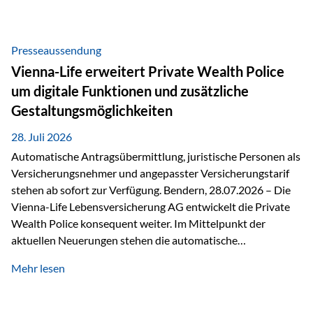
Beratung Digitale Prozesse und künstliche Intelligenz sind
längst Teil des Versicherungsalltags. Sie erleichtern
administrative Aufgaben, beschleunigen Abläufe und
Presseaussendung
schaffen mehr Zeit für das Wesentliche: die persönliche
Vienna-Life erweitert Private Wealth Police
Beratung. Gerade deshalb wird die individuelle Betreuung
um digitale Funktionen und zusätzliche
zum entscheidenden Erfolgsfaktor. Technologie kann
Gestaltungsmöglichkeiten
unterstützen, Vertrauen entsteht jedoch weiterhin im
persönlichen Gespräch. Bei der Vienna-Life reagieren…
28. Juli 2026
Automatische Antragsübermittlung, juristische Personen als
Versicherungsnehmer und angepasster Versicherungstarif
stehen ab sofort zur Verfügung. Bendern, 28.07.2026 – Die
Vienna-Life Lebensversicherung AG entwickelt die Private
Wealth Police konsequent weiter. Im Mittelpunkt der
aktuellen Neuerungen stehen die automatische
Antragsübermittlung, die Möglichkeit, juristische Personen
Mehr lesen
als Versicherungsnehmer einzusetzen, sowie eine
Überarbeitung des zugrundeliegenden Versicherungstarifes.
Durch die automatische Antragsübermittlung wird die