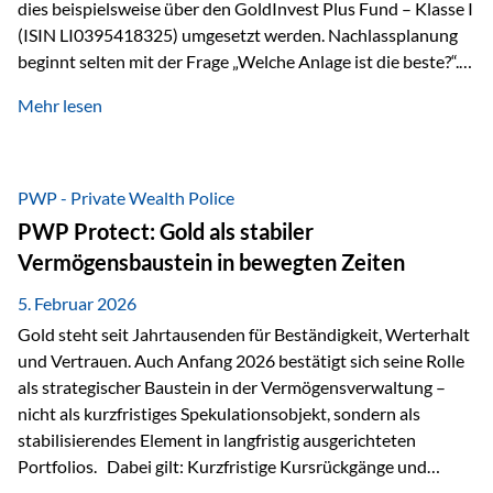
dies beispielsweise über den GoldInvest Plus Fund – Klasse I
(ISIN LI0395418325) umgesetzt werden. Nachlassplanung
beginnt selten mit der Frage „Welche Anlage ist die beste?“.
In der Praxis geht es zuerst um ganz andere Themen:Wer soll
Mehr lesen
was bekommen – wann – und in welcher Struktur?Und vor
allem: Wie lassen sich Streit, Liquiditätsengpässe oder
Notverkäufe vermeiden, wenn ein Todesfall eintritt? Gerade
bei größeren Vermögen ist das entscheidend.
PWP - Private Wealth Police
PWP Protect: Gold als stabiler
Vermögensbaustein in bewegten Zeiten
5. Februar 2026
Gold steht seit Jahrtausenden für Beständigkeit, Werterhalt
und Vertrauen. Auch Anfang 2026 bestätigt sich seine Rolle
als strategischer Baustein in der Vermögensverwaltung –
nicht als kurzfristiges Spekulationsobjekt, sondern als
stabilisierendes Element in langfristig ausgerichteten
Portfolios. Dabei gilt: Kurzfristige Kursrückgänge und
Schwankungen sind jederzeit möglich – insbesondere nach