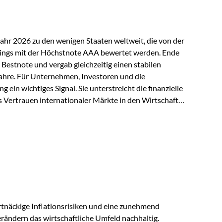
Jahr 2026 zu den wenigen Staaten weltweit, die von der
ings mit der Höchstnote AAA bewertet werden. Ende
 Bestnote und vergab gleichzeitig einen stabilen
ahre. Für Unternehmen, Investoren und die
g ein wichtiges Signal. Sie unterstreicht die finanzielle
s Vertrauen internationaler Märkte in den Wirtschafts-
ein. Starker Wirtschaftsstandort trotz
irtschaftlichen Rahmenbedingungen bleiben
nsicherheiten, eine verhaltene Investitionstätigkeit
e in wichtigen Exportmärkten beeinflussen auch die
. Dennoch sieht…
tnäckige Inflationsrisiken und eine zunehmend
ändern das wirtschaftliche Umfeld nachhaltig.