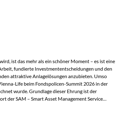
 elektrische Leitfähigkeit aller Metalle. Diese
reiche Zukunftstechnologien praktisch unverzichtbar.
rem in: Solarmodulen Elektrofahrzeugen Halbleitern
ird, ist das mehr als ein schöner Moment – es ist eine
Arbeit, fundierte Investmententscheidungen und den
den attraktive Anlagelösungen anzubieten. Umso
 Vienna-Life beim Fondspolicen-Summit 2026 in der
chnet wurde. Grundlage dieser Ehrung ist der
ort der SAM – Smart Asset Management Service
ndspolicen-Anbieter aus Investmentsicht analysiert
gebnis: Die ETF-Auswahl der Vienna-Life zählt zu den
t. Für uns ist diese Auszeichnung eine Bestätigung
nspruchs,…