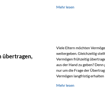
unabhängig bleiben und unei
Mehr lesen
können. Genau für diese Ausga
Vienna-Life eine durchdachte
Stellen Sie sich folgendes Beis
Viele Eltern möchten Vermögen
weitergeben. Gleichzeitig stell
 übertragen,
Vermögen frühzeitig übertrag
aus der Hand zu geben? Denn 
nur um die Frage der Übertragu
Vermögen langfristig erhalten
verwendet wird. Ein Beispiel au
Mehr lesen
Ein Vater schenkt seiner Tocht
möchte die Tochter das Geld k