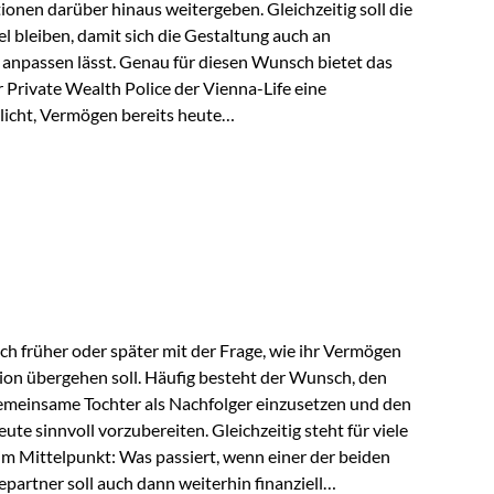
tionen darüber hinaus weitergeben. Gleichzeitig soll die
 bleiben, damit sich die Gestaltung auch an
anpassen lässt. Genau für diesen Wunsch bietet das
Private Wealth Police der Vienna-Life eine
licht, Vermögen bereits heute
trukturieren und dennoch flexibel zu bleiben. Die
sich folgende Familie vor: Die Großeltern haben über
t. Ihr Wunsch ist es, dieses Vermögen nicht nur den
gfristig auch den Enkeln zukommen zu…
ch früher oder später mit der Frage, wie ihr Vermögen
ion übergehen soll. Häufig besteht der Wunsch, den
meinsame Tochter als Nachfolger einzusetzen und den
e sinnvoll vorzubereiten. Gleichzeitig steht für viele
im Mittelpunkt: Was passiert, wenn einer der beiden
partner soll auch dann weiterhin finanziell