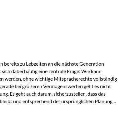
ngeschränkt über das gemeinsame Vermögen verfügen
ngssituation bietet die Private Wealth Police der
 Gestaltungsmöglichkeit. Die Ausgangssituation
piel vor: Ein…
 bereits zu Lebzeiten an die nächste Generation
t sich dabei häufig eine zentrale Frage: Wie kann
en werden, ohne wichtige Mitspracherechte vollständig
gerade bei größeren Vermögenswerten geht es nicht
ng. Es geht auch darum, sicherzustellen, dass das
 bleibt und entsprechend der ursprünglichen Planung
s der Praxis Stellen Sie sich folgende Situation vor:
er einen Teil seines Vermögens. Einige Jahre später
urzfristig verwenden, um…