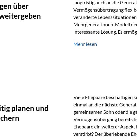
langfristig auch an die Genera
gen über
Vermögensübertragung flexibel
 weitergeben
veränderte Lebenssituationen 
Mehrgenerationen-Modell der 
interessante Lösung. Es ermög
generationenübergreifend zu s
Mehr lesen
Ausgangssituation Stellen Sie 
viele Jahre Vermögen aufgebau
eigenen Kindern, sondern lan
Viele Ehepaare beschäftigen si
einmal an die nächste Generat
tig planen und
gemeinsamen Sohn oder die ge
ichern
Vermögensübergang bereits heut
Ehepaare ein weiterer Aspekt 
verstirbt? Der überlebende Ehe