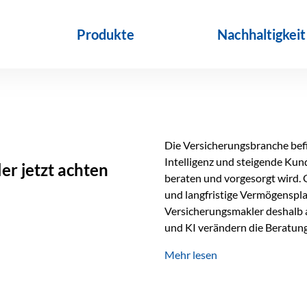
Produkte
Nachhaltigkeit
Die Versicherungsbranche befin
Intelligenz und steigende Ku
r jetzt achten
beraten und vorgesorgt wird. 
und langfristige Vermögenspl
Versicherungsmakler deshalb a
und KI verändern die Beratung 
längst Teil des Versicherungsal
Mehr lesen
beschleunigen Abläufe und sch
Beratung. Gerade deshalb wir
Erfolgsfaktor. Technologie ka