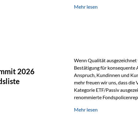
Silber verfügt über die höchste
Mehr lesen
Eigenschaft macht es für zahl
Silber findet sich unter ande
Smartphones und Tablets…
Wenn Qualität ausgezeichnet w
Bestätigung für konsequente 
ummit 2026
Anspruch, Kundinnen und Kun
sliste
mehr freuen wir uns, dass die
Kategorie ETF/Passiv ausgezei
renommierte Fondspolicenrep
GmbH, bei dem mehr als 20 Fo
Mehr lesen
und verglichen wurden. Das Er
drei besten Angeboten am Mark
unseres Weges und unseres A