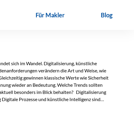
Für Makler
Blog
det sich im Wandel. Digitalisierung, künstliche
ndenanforderungen verändern die Art und Weise, wie
Gleichzeitig gewinnen klassische Werte wie Sicherheit
anung wieder an Bedeutung. Welche Trends sollten
ktuell besonders im Blick behalten? Digitalisierung
Digitale Prozesse und künstliche Intelligenz sind
ltags. Sie erleichtern administrative Aufgaben,
affen mehr Zeit für das Wesentliche: die persönliche
d die individuelle Betreuung zum entscheidenden
nn unterstützen, Vertrauen entsteht jedoch weiterhin im