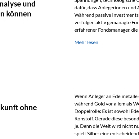
nalyse und
dafür, dass Anlegerinnen und
en können
Während passive Investments 
verfolgen aktiv gemanagte Fon
erfahrener Fondsmanager, die 
Portfolios gezielt steuern. G
Mehr lesen
geprägt ist, kann diese akti
bieten. Was zeichnet aktive Fo
einen Markt abzubilden, sonde
Fondsmanager analysieren U
Wenn Anleger an Edelmetalle d
während Gold vor allem als We
ukunft ohne
Doppelrolle: Es ist sowohl Ede
Rohstoff. Gerade diese besond
je. Denn die Welt wird nicht n
spielt Silber eine entscheiden