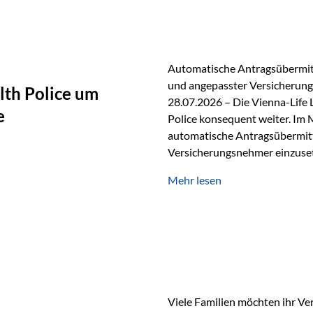
persönlichen Gespräch. Bei de
Automatische Antragsübermitt
und angepasster Versicherungs
lth Police um
28.07.2026 – Die Vienna-Life 
e
Police konsequent weiter. Im 
automatische Antragsübermittl
Versicherungsnehmer einzuset
Versicherungstarifes. Durch d
Mehr lesen
Abwicklung für Vertriebspartne
elektronisch übermittelt, Med
beschleunigt. Ab sofort können
oder Stiftungen, als Versiche
Vienna-Life die Einsatzmöglic
Viele Familien möchten ihr Ve