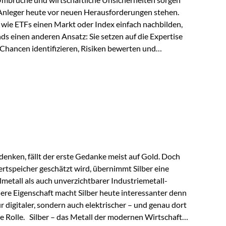
 Anleger heute vor neuen Herausforderungen stehen.
wie ETFs einen Markt oder Index einfach nachbilden,
ds einen anderen Ansatz: Sie setzen auf die Expertise
Chancen identifizieren, Risiken bewerten und
erade in einem Umfeld, das von schnellen Veränderungen
ve Herangehensweise einen entscheidenden Mehrwert
nds aus? Aktive Fonds verfolgen das Ziel, nicht nur
rn gezielt Anlageentscheidungen zu treffen.
nternehmen,…
enken, fällt der erste Gedanke meist auf Gold. Doch
rtspeicher geschätzt wird, übernimmt Silber eine
lmetall als auch unverzichtbarer Industriemetall-
ere Eigenschaft macht Silber heute interessanter denn
ur digitaler, sondern auch elektrischer – und genau dort
de Rolle. Silber – das Metall der modernen Wirtschaft