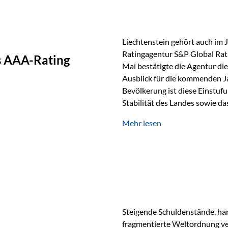
Liechtenstein gehört auch im 
Ratingagentur S&P Global Rat
as AAA-Rating
Mai bestätigte die Agentur die
Ausblick für die kommenden J
Bevölkerung ist diese Einstufun
Stabilität des Landes sowie da
und Finanzstandort Liechtenst
Mehr lesen
Herausforderungen Die weltw
anspruchsvoll. Geopolitische U
und eine schwächere Nachfrag
liechtensteinische Wirtschaft
Steigende Schuldenstände, har
fragmentierte Weltordnung ver