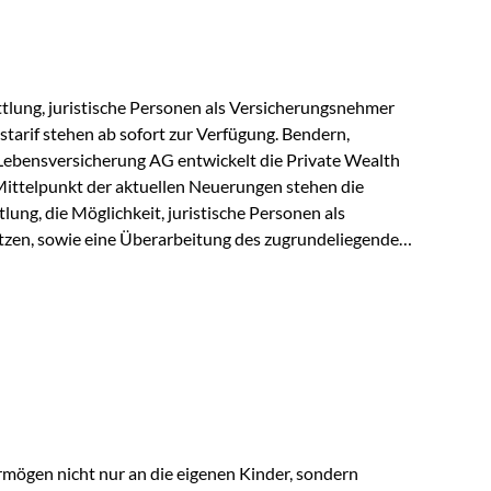
r Vienna-Life reagieren…
lung, juristische Personen als Versicherungsnehmer
tarif stehen ab sofort zur Verfügung. Bendern,
Lebensversicherung AG entwickelt die Private Wealth
Mittelpunkt der aktuellen Neuerungen stehen die
ung, die Möglichkeit, juristische Personen als
zen, sowie eine Überarbeitung des zugrundeliegenden
ie automatische Antragsübermittlung wird die
r deutlich effizienter gestaltet. Anträge werden direkt
ienbrüche reduziert und die weitere Bearbeitung
 auch juristische Personen, wie Kapitalgesellschaften
rungsnehmer eingesetzt werden. Damit erweitert die
hkeiten der Private Wealth Police insbesondere für…
rmögen nicht nur an die eigenen Kinder, sondern