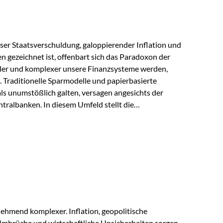
lloser Staatsverschuldung, galoppierender Inflation und
n gezeichnet ist, offenbart sich das Paradoxon der
aler und komplexer unsere Finanzsysteme werden,
h. Traditionelle Sparmodelle und papierbasierte
als unumstößlich galten, versagen angesichts der
tralbanken. In diesem Umfeld stellt die
ende altes Edelmetall keine Nostalgie dar, sondern ist
klügste Antwort auf globale Instabilität. Physische
standort sind heute keine bloße Option mehr, sondern
eit. 1. Der massive Aufwand hinter einem winzigen…
ehmend komplexer. Inflation, geopolitische
mbrüche und wirtschaftliche Unsicherheiten sorgen