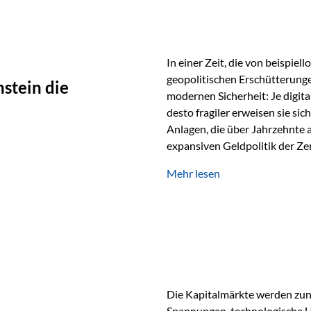
In einer Zeit, die von beispie
geopolitischen Erschütterunge
stein die
modernen Sicherheit: Je digit
desto fragiler erweisen sie sic
Anlagen, die über Jahrzehnte 
expansiven Geldpolitik der Zen
Rückbesinnung auf ein Jahrtaus
Mehr lesen
die modernste und strategisch 
Werte und der richtige Rechts
eine strategische Notwendigk
Die Kapitalmärkte werden zun
Spannungen, technologische U