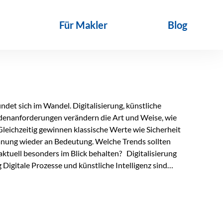
Für Makler
Blog
det sich im Wandel. Digitalisierung, künstliche
ndenanforderungen verändern die Art und Weise, wie
Gleichzeitig gewinnen klassische Werte wie Sicherheit
anung wieder an Bedeutung. Welche Trends sollten
ktuell besonders im Blick behalten? Digitalisierung
Digitale Prozesse und künstliche Intelligenz sind
ltags. Sie erleichtern administrative Aufgaben,
affen mehr Zeit für das Wesentliche: die persönliche
d die individuelle Betreuung zum entscheidenden
nn unterstützen, Vertrauen entsteht jedoch weiterhin im