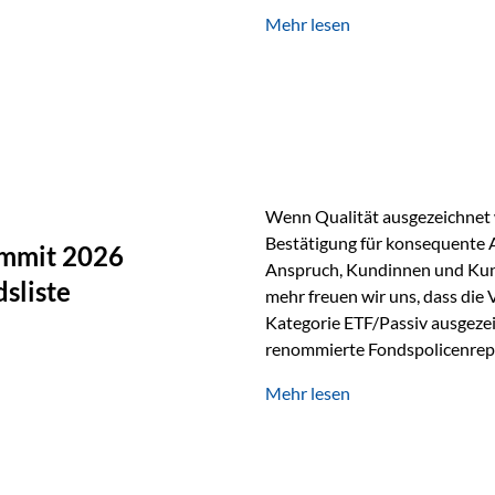
Silber verfügt über die höchste
Mehr lesen
Eigenschaft macht es für zahl
Silber findet sich unter ande
Smartphones und Tablets…
Wenn Qualität ausgezeichnet w
Bestätigung für konsequente 
ummit 2026
Anspruch, Kundinnen und Kun
sliste
mehr freuen wir uns, dass die
Kategorie ETF/Passiv ausgezei
renommierte Fondspolicenrep
GmbH, bei dem mehr als 20 Fo
Mehr lesen
und verglichen wurden. Das Er
drei besten Angeboten am Mark
unseres Weges und unseres A