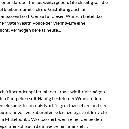
tionen darüber hinaus weitergeben. Gleichzeitig soll die
 bleiben, damit sich die Gestaltung auch an
anpassen lässt. Genau für diesen Wunsch bietet das
Private Wealth Police der Vienna-Life eine
licht, Vermögen bereits heute
trukturieren und dennoch flexibel zu bleiben. Die
sich folgende Familie vor: Die Großeltern haben über
t. Ihr Wunsch ist es, dieses Vermögen nicht nur den
gfristig auch den Enkeln zukommen zu…
ch früher oder später mit der Frage, wie ihr Vermögen
ion übergehen soll. Häufig besteht der Wunsch, den
meinsame Tochter als Nachfolger einzusetzen und den
e sinnvoll vorzubereiten. Gleichzeitig steht für viele
im Mittelpunkt: Was passiert, wenn einer der beiden
partner soll auch dann weiterhin finanziell