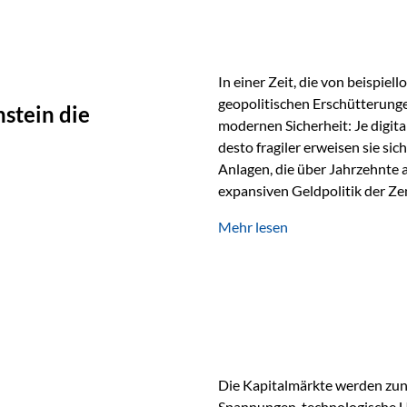
In einer Zeit, die von beispie
geopolitischen Erschütterunge
stein die
modernen Sicherheit: Je digit
desto fragiler erweisen sie sic
Anlagen, die über Jahrzehnte 
expansiven Geldpolitik der Zen
Rückbesinnung auf ein Jahrtaus
Mehr lesen
die modernste und strategisch 
Werte und der richtige Rechts
eine strategische Notwendigk
Die Kapitalmärkte werden zun
Spannungen, technologische U