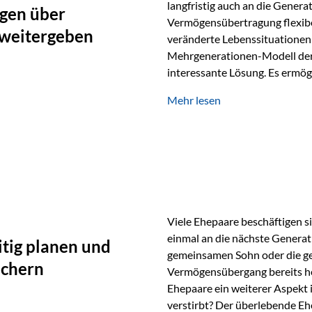
langfristig auch an die Genera
gen über
Vermögensübertragung flexibel
 weitergeben
veränderte Lebenssituationen 
Mehrgenerationen-Modell der 
interessante Lösung. Es ermög
generationenübergreifend zu s
Mehr lesen
Ausgangssituation Stellen Sie 
viele Jahre Vermögen aufgebau
eigenen Kindern, sondern lan
Viele Ehepaare beschäftigen si
einmal an die nächste Generat
tig planen und
gemeinsamen Sohn oder die ge
ichern
Vermögensübergang bereits heut
Ehepaare ein weiterer Aspekt 
verstirbt? Der überlebende Ehe