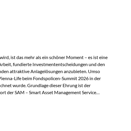
 elektrische Leitfähigkeit aller Metalle. Diese
reiche Zukunftstechnologien praktisch unverzichtbar.
rem in: Solarmodulen Elektrofahrzeugen Halbleitern
ird, ist das mehr als ein schöner Moment – es ist eine
Arbeit, fundierte Investmententscheidungen und den
den attraktive Anlagelösungen anzubieten. Umso
 Vienna-Life beim Fondspolicen-Summit 2026 in der
chnet wurde. Grundlage dieser Ehrung ist der
ort der SAM – Smart Asset Management Service
ndspolicen-Anbieter aus Investmentsicht analysiert
gebnis: Die ETF-Auswahl der Vienna-Life zählt zu den
t. Für uns ist diese Auszeichnung eine Bestätigung
nspruchs,…