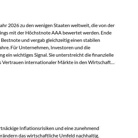
Jahr 2026 zu den wenigen Staaten weltweit, die von der
ings mit der Höchstnote AAA bewertet werden. Ende
 Bestnote und vergab gleichzeitig einen stabilen
ahre. Für Unternehmen, Investoren und die
g ein wichtiges Signal. Sie unterstreicht die finanzielle
s Vertrauen internationaler Märkte in den Wirtschafts-
ein. Starker Wirtschaftsstandort trotz
irtschaftlichen Rahmenbedingungen bleiben
nsicherheiten, eine verhaltene Investitionstätigkeit
e in wichtigen Exportmärkten beeinflussen auch die
. Dennoch sieht…
tnäckige Inflationsrisiken und eine zunehmend
ändern das wirtschaftliche Umfeld nachhaltig.