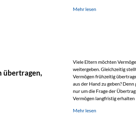
unabhängig bleiben und unei
Mehr lesen
können. Genau für diese Ausga
Vienna-Life eine durchdachte
Stellen Sie sich folgendes Beis
Viele Eltern möchten Vermögen
weitergeben. Gleichzeitig stell
 übertragen,
Vermögen frühzeitig übertrag
aus der Hand zu geben? Denn 
nur um die Frage der Übertragu
Vermögen langfristig erhalten
verwendet wird. Ein Beispiel au
Mehr lesen
Ein Vater schenkt seiner Tocht
möchte die Tochter das Geld k