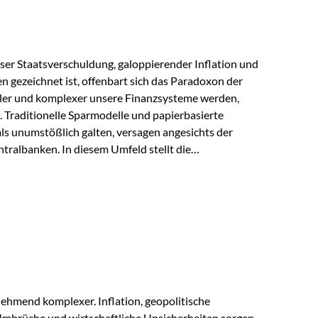
lloser Staatsverschuldung, galoppierender Inflation und
n gezeichnet ist, offenbart sich das Paradoxon der
aler und komplexer unsere Finanzsysteme werden,
h. Traditionelle Sparmodelle und papierbasierte
als unumstößlich galten, versagen angesichts der
tralbanken. In diesem Umfeld stellt die
ende altes Edelmetall keine Nostalgie dar, sondern ist
klügste Antwort auf globale Instabilität. Physische
standort sind heute keine bloße Option mehr, sondern
eit. 1. Der massive Aufwand hinter einem winzigen…
ehmend komplexer. Inflation, geopolitische
mbrüche und wirtschaftliche Unsicherheiten sorgen