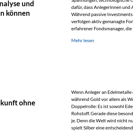
nalyse und
dafür, dass Anlegerinnen und
en können
Während passive Investments 
verfolgen aktiv gemanagte Fon
erfahrener Fondsmanager, die 
Portfolios gezielt steuern. G
Mehr lesen
geprägt ist, kann diese akti
bieten. Was zeichnet aktive Fo
einen Markt abzubilden, sonde
Fondsmanager analysieren U
Wenn Anleger an Edelmetalle d
während Gold vor allem als We
ukunft ohne
Doppelrolle: Es ist sowohl Ede
Rohstoff. Gerade diese besond
je. Denn die Welt wird nicht n
spielt Silber eine entscheiden