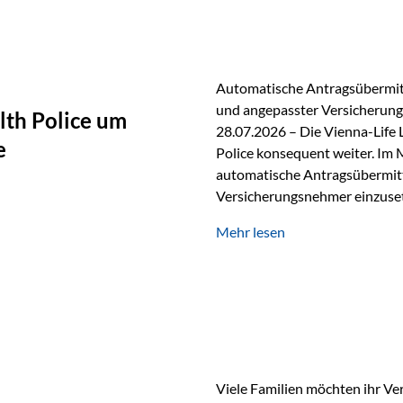
persönlichen Gespräch. Bei de
Automatische Antragsübermitt
und angepasster Versicherungs
lth Police um
28.07.2026 – Die Vienna-Life 
e
Police konsequent weiter. Im 
automatische Antragsübermittl
Versicherungsnehmer einzuset
Versicherungstarifes. Durch d
Mehr lesen
Abwicklung für Vertriebspartne
elektronisch übermittelt, Med
beschleunigt. Ab sofort können
oder Stiftungen, als Versiche
Vienna-Life die Einsatzmöglic
Viele Familien möchten ihr Ve