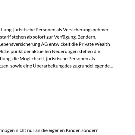
r Vienna-Life reagieren…
lung, juristische Personen als Versicherungsnehmer
tarif stehen ab sofort zur Verfügung. Bendern,
Lebensversicherung AG entwickelt die Private Wealth
Mittelpunkt der aktuellen Neuerungen stehen die
ung, die Möglichkeit, juristische Personen als
zen, sowie eine Überarbeitung des zugrundeliegenden
ie automatische Antragsübermittlung wird die
r deutlich effizienter gestaltet. Anträge werden direkt
ienbrüche reduziert und die weitere Bearbeitung
 auch juristische Personen, wie Kapitalgesellschaften
rungsnehmer eingesetzt werden. Damit erweitert die
hkeiten der Private Wealth Police insbesondere für…
rmögen nicht nur an die eigenen Kinder, sondern