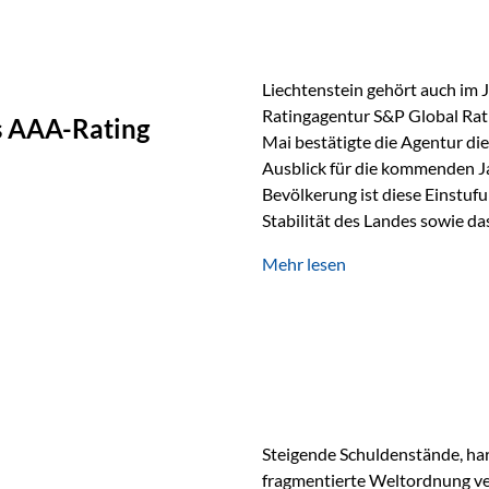
Liechtenstein gehört auch im 
Ratingagentur S&P Global Rat
as AAA-Rating
Mai bestätigte die Agentur die
Ausblick für die kommenden J
Bevölkerung ist diese Einstufun
Stabilität des Landes sowie da
und Finanzstandort Liechtenst
Mehr lesen
Herausforderungen Die weltw
anspruchsvoll. Geopolitische U
und eine schwächere Nachfrag
liechtensteinische Wirtschaft
Steigende Schuldenstände, har
fragmentierte Weltordnung ver