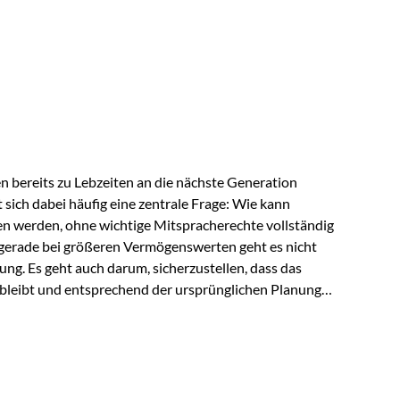
ngeschränkt über das gemeinsame Vermögen verfügen
ngssituation bietet die Private Wealth Police der
 Gestaltungsmöglichkeit. Die Ausgangssituation
piel vor: Ein…
 bereits zu Lebzeiten an die nächste Generation
t sich dabei häufig eine zentrale Frage: Wie kann
en werden, ohne wichtige Mitspracherechte vollständig
gerade bei größeren Vermögenswerten geht es nicht
ng. Es geht auch darum, sicherzustellen, dass das
 bleibt und entsprechend der ursprünglichen Planung
s der Praxis Stellen Sie sich folgende Situation vor:
er einen Teil seines Vermögens. Einige Jahre später
urzfristig verwenden, um…