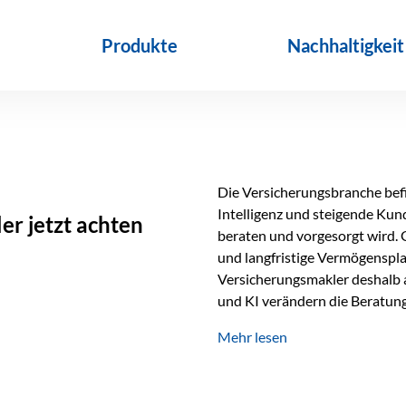
Produkte
Nachhaltigkeit
Die Versicherungsbranche befin
Intelligenz und steigende Ku
r jetzt achten
beraten und vorgesorgt wird. 
und langfristige Vermögenspl
Versicherungsmakler deshalb a
und KI verändern die Beratung 
längst Teil des Versicherungsal
Mehr lesen
beschleunigen Abläufe und sch
Beratung. Gerade deshalb wir
Erfolgsfaktor. Technologie ka