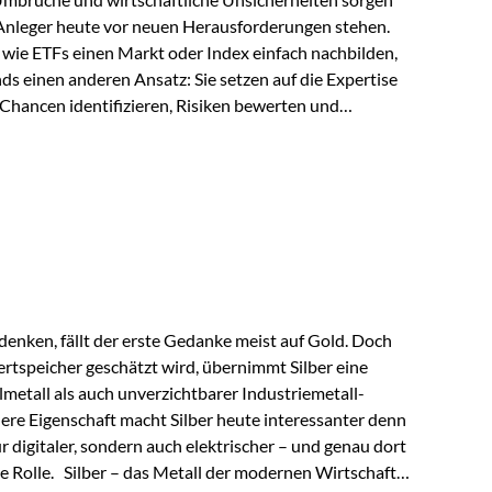
 Anleger heute vor neuen Herausforderungen stehen.
wie ETFs einen Markt oder Index einfach nachbilden,
ds einen anderen Ansatz: Sie setzen auf die Expertise
Chancen identifizieren, Risiken bewerten und
erade in einem Umfeld, das von schnellen Veränderungen
ve Herangehensweise einen entscheidenden Mehrwert
nds aus? Aktive Fonds verfolgen das Ziel, nicht nur
rn gezielt Anlageentscheidungen zu treffen.
nternehmen,…
enken, fällt der erste Gedanke meist auf Gold. Doch
rtspeicher geschätzt wird, übernimmt Silber eine
lmetall als auch unverzichtbarer Industriemetall-
ere Eigenschaft macht Silber heute interessanter denn
ur digitaler, sondern auch elektrischer – und genau dort
de Rolle. Silber – das Metall der modernen Wirtschaft