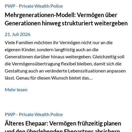
Abwicklung für Vertriebspartner deutlich effizienter
PWP - Private Wealth Police
gestaltet. Anträge werden direkt elektronisch übermittelt,
Mehrgenerationen-Modell: Vermögen über
Medienbrüche reduziert und die weitere Bearbeitung
Generationen hinweg strukturiert weitergeben
beschleunigt. Ab sofort können auch juristische Personen,
wie Kapitalgesellschaften oder Stiftungen, als
21. Juli 2026
Versicherungsnehmer eingesetzt werden. Damit erweitert
Viele Familien möchten ihr Vermögen nicht nur an die
die Vienna-Life die Einsatzmöglichkeiten der Private Wealth
eigenen Kinder, sondern langfristig auch an die
Police insbesondere für…
Generationen darüber hinaus weitergeben. Gleichzeitig soll
die Vermögensübertragung flexibel bleiben, damit sich die
Gestaltung auch an veränderte Lebenssituationen anpassen
lässt. Genau für diesen Wunsch bietet das
Mehrgenerationen-Modell der Private Wealth Police der
Mehr lesen
Vienna-Life eine interessante Lösung. Es ermöglicht,
Vermögen bereits heute generationenübergreifend zu
strukturieren und dennoch flexibel zu bleiben. Die
Ausgangssituation Stellen Sie sich folgende Familie vor: Die
PWP - Private Wealth Police
Großeltern haben über viele Jahre Vermögen aufgebaut. Ihr
Älteres Ehepaar: Vermögen frühzeitig planen
Wunsch ist es, dieses Vermögen nicht nur den eigenen
und den überlebenden Ehepartner absichern