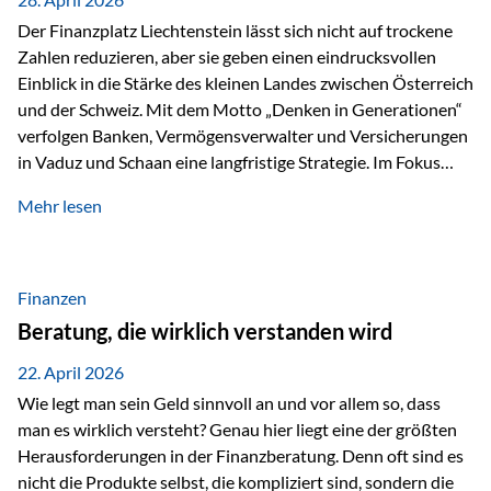
Der Finanzplatz Liechtenstein lässt sich nicht auf trockene
Zahlen reduzieren, aber sie geben einen eindrucksvollen
Einblick in die Stärke des kleinen Landes zwischen Österreich
und der Schweiz. Mit dem Motto „Denken in Generationen“
verfolgen Banken, Vermögensverwalter und Versicherungen
in Vaduz und Schaan eine langfristige Strategie. Im Fokus
stehen dabei vor allem: Qualität Stabilität internationaler
Mehr lesen
Marktzugang Liechtenstein hat sich in den letzten Jahren zu
einem wichtigen Drehpunkt für grenzüberschreitende
Finanzdienstleistungen entwickelt – und die aktuellsten
verfügbaren Kennzahlen (Stand Ende 2024, veröffentlicht
Finanzen
2025/2026)…
Beratung, die wirklich verstanden wird
22. April 2026
Wie legt man sein Geld sinnvoll an und vor allem so, dass
man es wirklich versteht? Genau hier liegt eine der größten
Herausforderungen in der Finanzberatung. Denn oft sind es
nicht die Produkte selbst, die kompliziert sind, sondern die