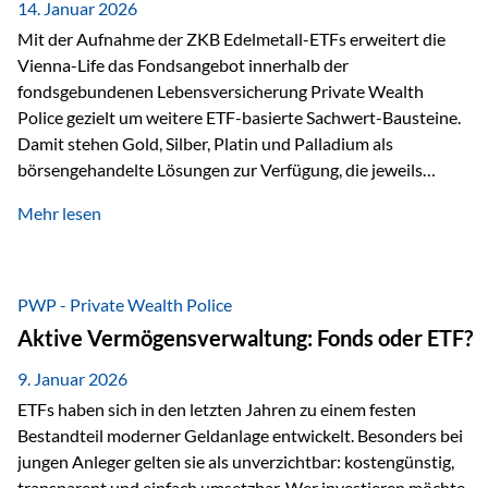
breit ab, ohne die…
14. Januar 2026
Mit der Aufnahme der ZKB Edelmetall-ETFs erweitert die
Vienna-Life das Fondsangebot innerhalb der
fondsgebundenen Lebensversicherung Private Wealth
Police gezielt um weitere ETF-basierte Sachwert-Bausteine.
Damit stehen Gold, Silber, Platin und Palladium als
börsengehandelte Lösungen zur Verfügung, die jeweils
physisch hinterlegte Edelmetalle abbilden. Der Fokus liegt
Mehr lesen
dabei nicht auf einzelnen Marktmeinungen, sondern auf
einer systematischen Portfoliologik: ETFs dienen als
transparente, effiziente Bausteine für Risikostreuung,
Inflationsrobustheit und Stabilisierung – eingebettet in eine
PWP - Private Wealth Police
liechtensteinische Versicherungsstruktur. Die
Aktive Vermögensverwaltung: Fonds oder ETF?
Sicherheitsarchitektur: Liechtenstein als Strukturprinzip Die
Private Wealth Police positioniert sich mit einer dreistufigen
9. Januar 2026
Sicherheitsarchitektur, die auf mehreren Ebenen ansetzt:
ETFs haben sich in den letzten Jahren zu einem festen
Stufe 1: Versicherer-Ebene • Versicherung mit…
Bestandteil moderner Geldanlage entwickelt. Besonders bei
jungen Anleger gelten sie als unverzichtbar: kostengünstig,
transparent und einfach umsetzbar. Wer investieren möchte,