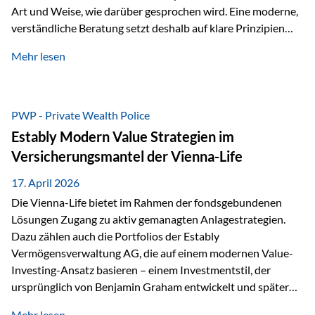
Art und Weise, wie darüber gesprochen wird. Eine moderne,
verständliche Beratung setzt deshalb auf klare Prinzipien
statt auf komplizierte Prognosen. Im Mittelpunkt stehen
Mehr lesen
fünf zentrale Faktoren: eine saubere Struktur, breite
Risikostreuung, Kosteneffizienz, steuerliche Optimierung
und ein wissenschaftlich fundierter Ansatz. Impulse zu
diesem Thema liefern unter anderem die praxisnahen
PWP - Private Wealth Police
Ansätze von Finanzexperte Klaus Rost, der seit vielen Jahren
Estably Modern Value Strategien im
für eine verständliche und…
Versicherungsmantel der Vienna-Life
17. April 2026
Die Vienna-Life bietet im Rahmen der fondsgebundenen
Lösungen Zugang zu aktiv gemanagten Anlagestrategien.
Dazu zählen auch die Portfolios der Estably
Vermögensverwaltung AG, die auf einem modernen Value-
Investing-Ansatz basieren – einem Investmentstil, der
ursprünglich von Benjamin Graham entwickelt und später
durch Investoren wie Warren Buffett weiter geprägt wurde.
Mehr lesen