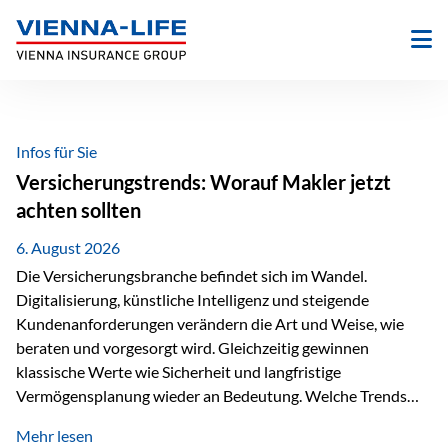
Zum
Inhalt
springen
Infos für Sie
Versicherungstrends: Worauf Makler jetzt
achten sollten
6. August 2026
Die Versicherungsbranche befindet sich im Wandel.
Digitalisierung, künstliche Intelligenz und steigende
Kundenanforderungen verändern die Art und Weise, wie
beraten und vorgesorgt wird. Gleichzeitig gewinnen
klassische Werte wie Sicherheit und langfristige
Vermögensplanung wieder an Bedeutung. Welche Trends
sollten Versicherungsmakler deshalb aktuell besonders im
Mehr lesen
Blick behalten? Digitalisierung und KI verändern die