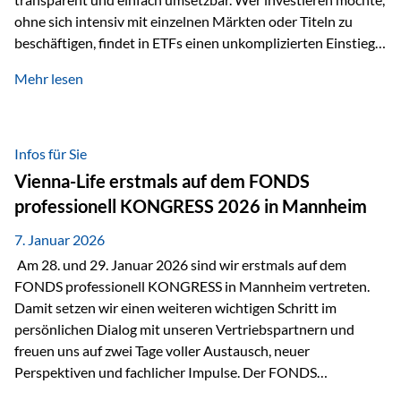
ohne sich intensiv mit einzelnen Märkten oder Titeln zu
beschäftigen, findet in ETFs einen unkomplizierten Einstieg
in den Kapitalmarkt. Aktiv gemanagte Fonds hingegen
Mehr lesen
werden häufig kritisch betrachtet. Sie gelten als teurer,
komplexer und weniger zeitgemäß. Doch greift diese
Einschätzung wirklich zu kurz? Ein differenzierter Blick zeigt:
Beide Ansätze haben ihre Berechtigung und ihre Stärken
Infos für Sie
entfalten sie oft gerade in Kombination. ETFs: Effizient, breit
Vienna-Life erstmals auf dem FONDS
gestreut und klar strukturiert…
professionell KONGRESS 2026 in Mannheim
7. Januar 2026
Am 28. und 29. Januar 2026 sind wir erstmals auf dem
FONDS professionell KONGRESS in Mannheim vertreten.
Damit setzen wir einen weiteren wichtigen Schritt im
persönlichen Dialog mit unseren Vertriebspartnern und
freuen uns auf zwei Tage voller Austausch, neuer
Perspektiven und fachlicher Impulse. Der FONDS
professionell KONGRESS zählt zu den wichtigsten