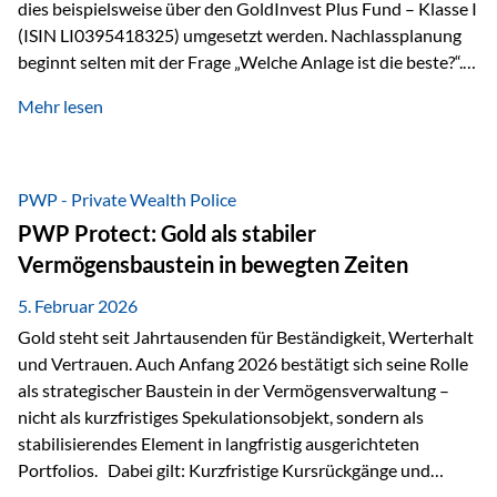
dies beispielsweise über den GoldInvest Plus Fund – Klasse I
(ISIN LI0395418325) umgesetzt werden. Nachlassplanung
beginnt selten mit der Frage „Welche Anlage ist die beste?“.
In der Praxis geht es zuerst um ganz andere Themen:Wer soll
Mehr lesen
was bekommen – wann – und in welcher Struktur?Und vor
allem: Wie lassen sich Streit, Liquiditätsengpässe oder
Notverkäufe vermeiden, wenn ein Todesfall eintritt? Gerade
bei größeren Vermögen ist das entscheidend.
PWP - Private Wealth Police
PWP Protect: Gold als stabiler
Vermögensbaustein in bewegten Zeiten
5. Februar 2026
Gold steht seit Jahrtausenden für Beständigkeit, Werterhalt
und Vertrauen. Auch Anfang 2026 bestätigt sich seine Rolle
als strategischer Baustein in der Vermögensverwaltung –
nicht als kurzfristiges Spekulationsobjekt, sondern als
stabilisierendes Element in langfristig ausgerichteten
Portfolios. Dabei gilt: Kurzfristige Kursrückgänge und
Schwankungen sind jederzeit möglich – insbesondere nach