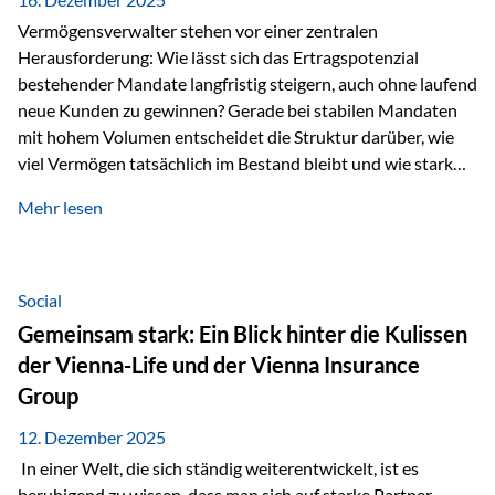
Vermögensverwalter stehen vor einer zentralen
Herausforderung: Wie lässt sich das Ertragspotenzial
bestehender Mandate langfristig steigern, auch ohne laufend
neue Kunden zu gewinnen? Gerade bei stabilen Mandaten
mit hohem Volumen entscheidet die Struktur darüber, wie
viel Vermögen tatsächlich im Bestand bleibt und wie stark
sich das Verwaltungsentgelt über die Jahre entwickelt. Ein
Mehr lesen
Beispiel verdeutlicht diese Wirkung besonders deutlich.
Wird ein Vermögen von 25 Millionen Euro über einen
Zeitraum von 20 Jahren verwaltet, ohne dass neue Kunden
hinzukommen, spielt nicht nur die Rendite eine Rolle. Auch
Social
steuerliche Effekte haben einen erheblichen Einfluss auf…
Gemeinsam stark: Ein Blick hinter die Kulissen
der Vienna-Life und der Vienna Insurance
Group
12. Dezember 2025
In einer Welt, die sich ständig weiterentwickelt, ist es
beruhigend zu wissen, dass man sich auf starke Partner