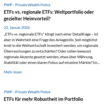
gerade dann, wenn Märkte nervös werden,…
PWP - Private Wealth Police
ETFs vs. regionale ETFs: Weltportfolio oder
gezielter Heimvorteil?
22. Januar 2026
„ETFs vs. regionale ETFs“ klingt nach einer Detailfrage – ist
aber in Wahrheit eine Frage des Anlagestils. Soll möglichst
breit in die Weltwirtschaft investiert werden, um regionale
Überraschungen zu entschärfen? Oder sollen bewusst
regionale Akzente gesetzt werden, etwa über Währung,
Stabilität oder einen klaren Fokus auf einzelne Märkte? Im
Rahmen der fondsgebundenen Lebensversicherung Private
Mehr lesen
Wealth Police der Vienna-Life lassen sich beide Ansätze
kombinieren. Der „Schutz“ im Portfolio entsteht dabei nicht
als Garantie, sondern als Zusammenspiel aus
Risikostreuung, Inflationsrobustheit und Stabilisierung. 1)
PWP - Private Wealth Police
Die Philosophiefrage: breit oder bewusst? Global investieren
ETFs für mehr Robustheit im Portfolio
bedeutet: Das Portfolio bildet die Weltmärkte möglichst