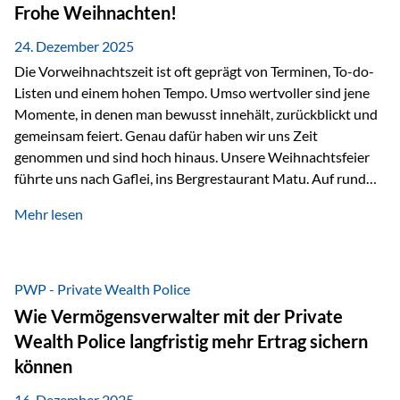
Erlebnissen konnten wir…
Frohe Weihnachten!
24. Dezember 2025
Die Vorweihnachtszeit ist oft geprägt von Terminen, To-do-
Listen und einem hohen Tempo. Umso wertvoller sind jene
Momente, in denen man bewusst innehält, zurückblickt und
gemeinsam feiert. Genau dafür haben wir uns Zeit
genommen und sind hoch hinaus. Unsere Weihnachtsfeier
führte uns nach Gaflei, ins Bergrestaurant Matu. Auf rund
1.500 Metern über dem Rheintal erwartete uns nicht nur ein
Mehr lesen
beeindruckendes Panorama, sondern auch etwas, das im
Alltag oft zu kurz kommt: Ruhe, Klarheit und echter
Weitblick, im wahrsten Sinne des Wortes. Inmitten
verschneiter Landschaft, bei feinem Essen, guter Musik und
PWP - Private Wealth Police
einer entspannten…
Wie Vermögensverwalter mit der Private
Wealth Police langfristig mehr Ertrag sichern
können
16. Dezember 2025