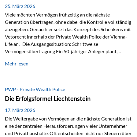
Besonders hervorzuheben ist hierbei Artikel 14 der
25. März 2026
liechtensteinischen Verfassung. Darin…
Viele möchten Vermögen frühzeitig an die nächste
Generation übertragen, ohne dabei die Kontrolle vollständig
abzugeben. Genau hier setzt das Konzept des Schenkens mit
Vetorecht innerhalb der Private Wealth Police der Vienna-
Life an. Die Ausgangssituation: Schrittweise
Vermögensübertragung Ein 50-jähriger Anleger plant,
seinem Kind Vermögen zu übertragen. Dabei soll nicht nur
Mehr lesen
der steuerliche Freibetrag optimal genutzt werden, sondern
auch sichergestellt sein, dass mit dem verschenken Geld
verantwortungsvoll umgegangen wird. Das Ziel:Eine
strukturierte, langfristige Vermögensübertragung, ohne die
PWP - Private Wealth Police
Kontrolle vollständig aus der Hand zu geben. Die Lösung:
Die Erfolgsformel Liechtenstein
Abschmelzung mit Vetorecht Die Umsetzung erfolgt über die
Private Wealth Police…
17. März 2026
Die Weitergabe von Vermögen an die nächste Generation ist
eine der zentralen Herausforderungen vieler Unternehmer
und Privathaushalte. Oft entscheiden nicht nur Steuern über