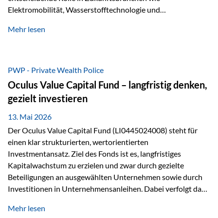
Elektromobilität, Wasserstofftechnologie und
Digitalisierung. Dadurch verbinden sie zwei wichtige
Mehr lesen
Faktoren für Investoren – begrenztes Angebot und
steigende industrielle Nachfrage. Edelmetalle als
Investment mit Zukunftspotenzial Während Gold oft als
klassischer „Sicherheitsanker“ gilt, bieten Silber, Platin und
PWP - Private Wealth Police
Palladium zusätzlich die Chance, von technologischen
Oculus Value Capital Fund – langfristig denken,
Entwicklungen zu profitieren. Die Nachfrage entsteht nicht
gezielt investieren
nur durch Anleger, sondern vor allem durch die Industrie.
Gerade in…
13. Mai 2026
Der Oculus Value Capital Fund (LI0445024008) steht für
einen klar strukturierten, wertorientierten
Investmentansatz. Ziel des Fonds ist es, langfristiges
Kapitalwachstum zu erzielen und zwar durch gezielte
Beteiligungen an ausgewählten Unternehmen sowie durch
Investitionen in Unternehmensanleihen. Dabei verfolgt das
Fondsmanagement eine klare Philosophie: Nicht kurzfristige
Mehr lesen
Marktbewegungen stehen im Fokus, sondern die