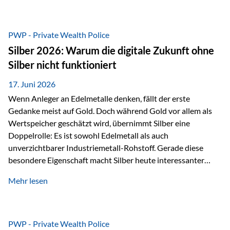
Chancen identifizieren, Risiken bewerten und Portfolios
gezielt steuern. Gerade in einem Umfeld, das von schnellen
Veränderungen geprägt ist, kann diese aktive
PWP - Private Wealth Police
Herangehensweise einen entscheidenden Mehrwert bieten.
Silber 2026: Warum die digitale Zukunft ohne
Was zeichnet aktive Fonds aus? Aktive Fonds verfolgen das
Silber nicht funktioniert
Ziel, nicht nur einen Markt abzubilden, sondern gezielt
Anlageentscheidungen zu treffen. Fondsmanager
17. Juni 2026
analysieren Unternehmen,…
Wenn Anleger an Edelmetalle denken, fällt der erste
Gedanke meist auf Gold. Doch während Gold vor allem als
Wertspeicher geschätzt wird, übernimmt Silber eine
Doppelrolle: Es ist sowohl Edelmetall als auch
unverzichtbarer Industriemetall-Rohstoff. Gerade diese
besondere Eigenschaft macht Silber heute interessanter
denn je. Denn die Welt wird nicht nur digitaler, sondern auch
Mehr lesen
elektrischer – und genau dort spielt Silber eine
entscheidende Rolle. Silber – das Metall der modernen
Wirtschaft Silber verfügt über die höchste elektrische
Leitfähigkeit aller Metalle. Diese Eigenschaft macht es für
PWP - Private Wealth Police