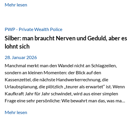
Mehr lesen
starken Anstiegen. Diese verändern jedoch nicht die
langfristige Funktion von Gold als Sachwert und
Diversifikationsinstrument. In einem Umfeld, das weiterhin
von geopolitischen Spannungen, einer stark ausgeweiteten
PWP - Private Wealth Police
Geldmenge sowie strukturellen Verschiebungen an den
Silber: man braucht Nerven und Geduld, aber es
Kapitalmärkten geprägt ist, bleibt Gold ein bewährter Anker.
lohnt sich
Nicht, weil…
28. Januar 2026
Manchmal merkt man den Wandel nicht an Schlagzeilen,
sondern an kleinen Momenten: der Blick auf den
Kassenzettel, die nächste Handwerkerrechnung, die
Urlaubsplanung, die plötzlich „teurer als erwartet“ ist. Wenn
Kaufkraft Jahr für Jahr schwindet, wird aus einer simplen
Frage eine sehr persönliche: Wie bewahrt man das, was man
sich aufgebaut hat? Genau dann wird es Zeit, sich
Mehr lesen
Sachwerten mit einer Investition in Sachwerte zu
beschäftigen; Nicht als Mode, sondern als Prinzip: Vermögen
soll nicht nur wachsen, sondern auch Substanz behalten –