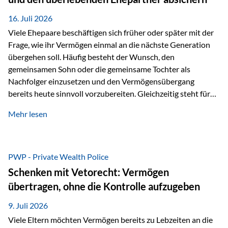
Kindern, sondern langfristig auch den Enkeln zukommen zu…
16. Juli 2026
Viele Ehepaare beschäftigen sich früher oder später mit der
Frage, wie ihr Vermögen einmal an die nächste Generation
übergehen soll. Häufig besteht der Wunsch, den
gemeinsamen Sohn oder die gemeinsame Tochter als
Nachfolger einzusetzen und den Vermögensübergang
bereits heute sinnvoll vorzubereiten. Gleichzeitig steht für
viele Ehepaare ein weiterer Aspekt im Mittelpunkt: Was
Mehr lesen
passiert, wenn einer der beiden verstirbt? Der überlebende
Ehepartner soll auch dann weiterhin finanziell unabhängig
bleiben und uneingeschränkt über das gemeinsame
Vermögen verfügen können. Genau für diese
PWP - Private Wealth Police
Ausgangssituation bietet die Private Wealth Police der
Schenken mit Vetorecht: Vermögen
Vienna-Life eine durchdachte Gestaltungsmöglichkeit. Die
übertragen, ohne die Kontrolle aufzugeben
Ausgangssituation Stellen Sie sich folgendes Beispiel vor:
Ein…
9. Juli 2026
Viele Eltern möchten Vermögen bereits zu Lebzeiten an die