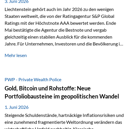
unseres Weges und unseres Anspruchs,…
3. Juni 2026
Liechtenstein gehört auch im Jahr 2026 zu den wenigen
Staaten weltweit, die von der Ratingagentur S&P Global
Ratings mit der Höchstnote AAA bewertet werden. Ende
Mai bestätigte die Agentur die Bestnote und vergab
gleichzeitig einen stabilen Ausblick für die kommenden
Jahre. Für Unternehmen, Investoren und die Bevölkerung ist
diese Einstufung ein wichtiges Signal. Sie unterstreicht die
Mehr lesen
finanzielle Stabilität des Landes sowie das Vertrauen
internationaler Märkte in den Wirtschafts- und
Finanzstandort Liechtenstein. Starker Wirtschaftsstandort
trotz Herausforderungen Die weltwirtschaftlichen
PWP - Private Wealth Police
Rahmenbedingungen bleiben anspruchsvoll. Geopolitische
Gold, Bitcoin und Rohstoffe: Neue
Unsicherheiten, eine verhaltene Investitionstätigkeit und
Portfoliobausteine im geopolitischen Wandel
eine schwächere Nachfrage in wichtigen Exportmärkten
beeinflussen auch die liechtensteinische Wirtschaft.
1. Juni 2026
Dennoch sieht…
Steigende Schuldenstände, hartnäckige Inflationsrisiken und
eine zunehmend fragmentierte Weltordnung verändern das
wirtschaftliche Umfeld nachhaltig. Klassische