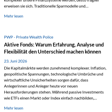
erweisen sie sich. Traditionelle Sparmodelle und
papierbasierte Anlagen, die über Jahrzehnte als
Mehr lesen
unumstößlich galten, versagen angesichts der expansiven
Geldpolitik der Zentralbanken. In diesem Umfeld stellt die
Rückbesinnung auf ein Jahrtausende altes Edelmetall keine
Nostalgie dar, sondern ist die modernste und strategisch
PWP - Private Wealth Police
klügste Antwort auf globale Instabilität. Physische Werte
Aktive Fonds: Warum Erfahrung, Analyse und
und der richtige Rechtsstandort sind heute keine bloße
Flexibilität den Unterschied machen können
Option mehr, sondern eine strategische Notwendigkeit. 1.
Der massive Aufwand hinter einem winzigen…
23. Juni 2026
Die Kapitalmärkte werden zunehmend komplexer. Inflation,
geopolitische Spannungen, technologische Umbrüche und
wirtschaftliche Unsicherheiten sorgen dafür, dass
Anlegerinnen und Anleger heute vor neuen
Herausforderungen stehen. Während passive Investments
wie ETFs einen Markt oder Index einfach nachbilden,
verfolgen aktiv gemanagte Fonds einen anderen Ansatz: Sie
Mehr lesen
setzen auf die Expertise erfahrener Fondsmanager, die