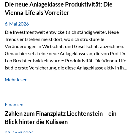
Strecke mit rund 4,8 Kilometern und 680 Höhenmetern
Die neue Anlageklasse Produktivität: Die
stellte die Teilnehmerinnen und Teilnehmer vor eine
Vienna-Life als Vorreiter
sportliche Herausforderung. Doch…
6. Mai 2026
Die Investmentwelt entwickelt sich ständig weiter. Neue
Trends entstehen meist dort, wo sich strukturelle
Veränderungen in Wirtschaft und Gesellschaft abzeichnen.
Genau hier setzt eine neue Anlageklasse an, die von Prof. Dr.
Leo Brecht entwickelt wurde: Produktivität. Die Vienna-Life
ist die erste Versicherung, die diese Anlageklasse aktiv in ihre
Lösung integriert und positioniert sich damit bewusst als
Mehr lesen
Vorreiter. Warum auf das Thema Produktivität setzen? Die
globalen Herausforderungen der Zeit, wie Inflation,
demografischer Wandel oder sinkendes
Wirtschaftswachstum, verändern die Spielregeln für
Finanzen
Investoren. Produktivität adressiert genau diese
Zahlen zum Finanzplatz Liechtenstein – ein
Herausforderungen, da wirtschaftliches Wachstum
Blick hinter die Kulissen
langfristig durch Produktivitätssteigerung entsteht, also
durch die Fähigkeit von Unternehmen, mehr…
28. April 2026