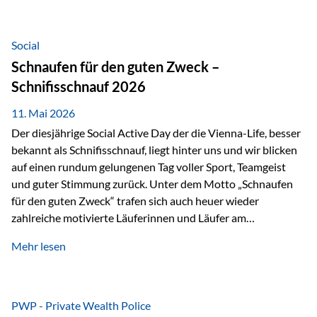
tatsächliche wirtschaftliche Entwicklung von Unternehmen
über viele Jahre hinweg. Als Teil der Produktauswahl
innerhalb der Private Wealth Police der Vienna-Life steht
Social
der Oculus Value Capital Fund für einen langfristig
Schnaufen für den guten Zweck –
orientierten Value-Investing-Ansatz mit Fokus auf
Schnifisschnauf 2026
fundamentale Unternehmensanalyse und nachhaltige
Wertentwicklung. Der Investmentansatz: Value Investing
11. Mai 2026
mit Weitblick Im Zentrum steht ein…
Der diesjährige Social Active Day der die Vienna-Life, besser
bekannt als Schnifisschnauf, liegt hinter uns und wir blicken
auf einen rundum gelungenen Tag voller Sport, Teamgeist
und guter Stimmung zurück. Unter dem Motto „Schnaufen
für den guten Zweck“ trafen sich auch heuer wieder
zahlreiche motivierte Läuferinnen und Läufer am
Dünserberg in Schnifis, um gemeinsam sportliche
Mehr lesen
Höchstleistungen für einen guten Zweck zu erbringen. Mit
grosser Freude dürfen wir verkünden, dass dabei
beeindruckende 14.000 Euro zugunsten des Schulheims
Mäder gesammelt werden konnten. Die anspruchsvolle
PWP - Private Wealth Police