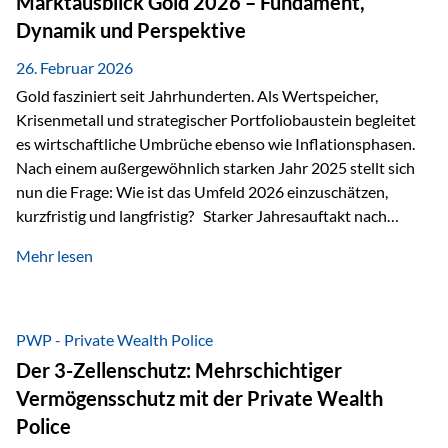
Marktausblick Gold 2026 – Fundament,
nicht ausreichen Traditionelle Nachlassregelungen stoßen
Dynamik und Perspektive
oft…
26. Februar 2026
Gold fasziniert seit Jahrhunderten. Als Wertspeicher,
Krisenmetall und strategischer Portfoliobaustein begleitet
es wirtschaftliche Umbrüche ebenso wie Inflationsphasen.
Nach einem außergewöhnlich starken Jahr 2025 stellt sich
nun die Frage: Wie ist das Umfeld 2026 einzuschätzen,
kurzfristig und langfristig? Starker Jahresauftakt nach
außergewöhnlichem Vorjahr Gold ist mit deutlicher
Mehr lesen
Dynamik in das Jahr 2026 gestartet. Zwischen dem
01.01.2026 und dem 31.01.2026 das Edelmetall: +12,8 % in
USD +11,7 % in EUR Durchschnitt über alle betrachteten
Währungen: +11,5 % Bereits 2025 war ein außergewöhnlich
PWP - Private Wealth Police
starkes Jahr: +64,4 % in USD Durchschnitt über alle
Der 3-Zellenschutz: Mehrschichtiger
Währungen: +56,6 % Langfristig zeigt sich ebenfalls ein
Vermögensschutz mit der Private Wealth
solides…
Police