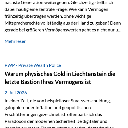
nächste Generation weitergeben. Gleichzeitig stellt sich
dabei häufig eine zentrale Frage: Wie kann Vermögen
frühzeitig übertragen werden, ohne wichtige
Mitspracherechte vollständig aus der Hand zu geben? Denn
gerade bei größeren Vermögenswerten geht es nicht nur um
die Frage der Übertragung. Es geht auch darum,
Mehr lesen
sicherzustellen, dass das Vermögen langfristig erhalten
bleibt und entsprechend der ursprünglichen Planung
verwendet wird. Ein Beispiel aus der Praxis Stellen Sie sich
folgende Situation vor: Ein Vater schenkt seiner Tochter
PWP - Private Wealth Police
einen Teil seines Vermögens. Einige Jahre später möchte die
Warum physisches Gold in Liechtenstein die
Tochter das Geld kurzfristig verwenden, um…
letzte Bastion Ihres Vermögens ist
2. Juli 2026
In einer Zeit, die von beispielloser Staatsverschuldung,
galoppierender Inflation und geopolitischen
Erschütterungen gezeichnet ist, offenbart sich das
Paradoxon der modernen Sicherheit: Je digitaler und
komplexer unsere Finanzsysteme werden, desto fragiler