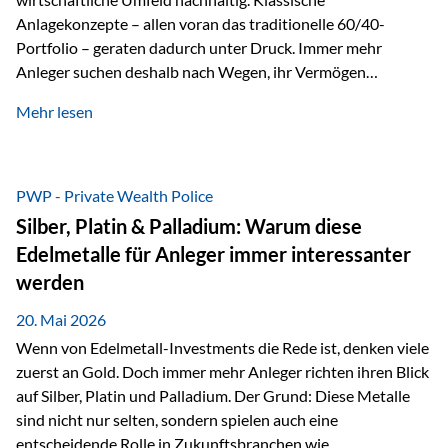
Anlagekonzepte – allen voran das traditionelle 60/40-
Portfolio – geraten dadurch unter Druck. Immer mehr
Anleger suchen deshalb nach Wegen, ihr Vermögen
langfristig gegen Kaufkraftverlust und geopolitische
Mehr lesen
Unsicherheit abzusichern. Genau hier rücken reale und
nicht-inflationierbare Werte wie Gold, Rohstoffe und
digitale Assets wieder in den Fokus. Gold gewinnt seine
monetäre Rolle zurück Gold erlebt derzeit eine
PWP - Private Wealth Police
bemerkenswerte Renaissance als monetärer Wertspeicher.
Silber, Platin & Palladium: Warum diese
Treiber sind Rekordkäufe der Zentralbanken, geopolitische
Edelmetalle für Anleger immer interessanter
Spannungen und ein schleichender Vertrauensverlust in
werden
ungedeckte Papierwährungen. Wie groß dieser
Vertrauensverlust ausfällt, zeigt ein nüchterner
20. Mai 2026
Langfristvergleich: Seit…
Wenn von Edelmetall-Investments die Rede ist, denken viele
zuerst an Gold. Doch immer mehr Anleger richten ihren Blick
auf Silber, Platin und Palladium. Der Grund: Diese Metalle
sind nicht nur selten, sondern spielen auch eine
entscheidende Rolle in Zukunftsbranchen wie