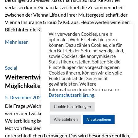
verlassen kann. Genau das zeichnet die Zusammenarbeit
zwischen der Vienna Life und ihrer Muttergesellschaft, der
Vienna Insurance Group (VIG), aus. Heute werfen wir einen
Blick hinter die Kulissen auf eine Unternehmensgruppe mit
Wir verwenden Cookies, um ein
beeindruckender Geschichte, gewachsenem Know-how und
optimales Web-Erlebnis bieten zu
Mehr lesen
einem stabilen Fundament. Ein starkes Netzwerk in ganz
können. Dazu zählen Cookies, die für
den Betrieb der Seite notwendig sind,
Europa Die Vienna Insurance Group ist die führende
sowie Cookies, die anonymisierte
Versicherungsgruppe in Zentral- und Osteuropa. Mit über
Statistiken erstellen. Sollten Sie die
50 Versicherungsgesellschaften in insgesamt 30 Ländern
Social
Einstellungen der vorgeschlagenen
Cookies ändern, können wir die volle
verbindet sie regionale Stärke mit internationaler
Weiterentwicklung im Berufsalltag: Welche
Funktionalität der Seite nicht
Kompetenz.
gewährleisten. Weitere
Möglichkeiten es gibt
Informationen finden Sie in unserer
Datenschutzerklärung
.
5. Dezember 2025
Die Frage „Welche Möglichkeiten gibt es, sich
Cookie Einstellungen
weiterzuentwickeln?“ lässt sich heute vielseitig beantworten.
Alle ablehnen
Alle akzeptieren
Weiterbildung ist längst kein starrer Prozess mehr, sondern
lebt von flexiblen Formaten, individuellen Bedürfnissen und
unterschiedlichen Lernwegen. Das wird besonders deutlich,