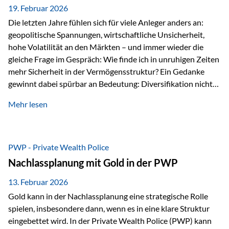
19. Februar 2026
Die letzten Jahre fühlen sich für viele Anleger anders an:
geopolitische Spannungen, wirtschaftliche Unsicherheit,
hohe Volatilität an den Märkten – und immer wieder die
gleiche Frage im Gespräch: Wie finde ich in unruhigen Zeiten
mehr Sicherheit in der Vermögensstruktur? Ein Gedanke
gewinnt dabei spürbar an Bedeutung: Diversifikation nicht
nur über Anlageklassen, sondern auch über Jurisdiktionen.
Mehr lesen
Wer Vermögen ausschließlich in einem Rechtsraum
organisiert, ist auch von dessen Rahmenbedingungen
besonders abhängig. Genau hier kann das Fürstentum
Liechtenstein eine Rolle spielen: außerhalb der EU, ohne
PWP - Private Wealth Police
Euro, mit einem eigenständigen Rechts- und Finanzplatz.
Nachlassplanung mit Gold in der PWP
Und genau an dieser Stelle setzt der 3-Zellenschutz an –…
13. Februar 2026
Gold kann in der Nachlassplanung eine strategische Rolle
spielen, insbesondere dann, wenn es in eine klare Struktur
eingebettet wird. In der Private Wealth Police (PWP) kann