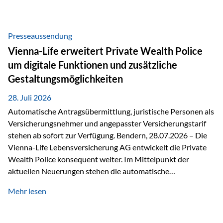
Beratung Digitale Prozesse und künstliche Intelligenz sind
längst Teil des Versicherungsalltags. Sie erleichtern
administrative Aufgaben, beschleunigen Abläufe und
Presseaussendung
schaffen mehr Zeit für das Wesentliche: die persönliche
Vienna-Life erweitert Private Wealth Police
Beratung. Gerade deshalb wird die individuelle Betreuung
um digitale Funktionen und zusätzliche
zum entscheidenden Erfolgsfaktor. Technologie kann
Gestaltungsmöglichkeiten
unterstützen, Vertrauen entsteht jedoch weiterhin im
persönlichen Gespräch. Bei der Vienna-Life reagieren…
28. Juli 2026
Automatische Antragsübermittlung, juristische Personen als
Versicherungsnehmer und angepasster Versicherungstarif
stehen ab sofort zur Verfügung. Bendern, 28.07.2026 – Die
Vienna-Life Lebensversicherung AG entwickelt die Private
Wealth Police konsequent weiter. Im Mittelpunkt der
aktuellen Neuerungen stehen die automatische
Antragsübermittlung, die Möglichkeit, juristische Personen
Mehr lesen
als Versicherungsnehmer einzusetzen, sowie eine
Überarbeitung des zugrundeliegenden Versicherungstarifes.
Durch die automatische Antragsübermittlung wird die