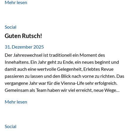
Mehr lesen
Branchentreffen für Finanz- und Versicherungsprofis im
deutschsprachigen Raum. Für uns bietet die Veranstaltung
die ideale Plattform, um aktuelle Themen rund um Vorsorge,
Vermögensstrukturierung und Nachfolgeplanung
Social
gemeinsam zu diskutieren. Persönlich für Sie vor Ort An
Guten Rutsch!
beiden Kongresstagen stehen Ihnen Maximilian
Fichtenbauer, Dirk…
31. Dezember 2025
Der Jahreswechsel ist traditionell ein Moment des
Innehaltens. Ein Jahr geht zu Ende, ein neues beginnt und
damit auch eine wertvolle Gelegenheit, Erlebtes Revue
passieren zu lassen und den Blick nach vorne zu richten. Das
vergangene Jahr war für die Vienna-Life sehr erfolgreich.
Gemeinsam als Team haben wir viel erreicht, neue Wege
beschritten und besondere Momente erlebt.
Mehr lesen
Veranstaltungen wie der Schnifisschnauf, aber auch unsere
Teamevents, vom Minigolf bis zur Weihnachtsfeier, haben
den Zusammenhalt gestärkt und gezeigt, wie wichtig ein
starkes Miteinander ist. Neben diesen gemeinsamen
Social