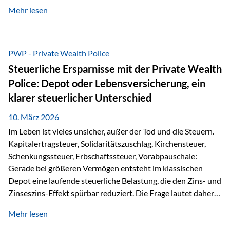
kontinuierliche Weiterbildung von vertrieblich tätigen
Mehr lesen
Personen transparent zu dokumentieren. Seit der
Umsetzung der EU-Versicherungsvertriebsrichtlinie besteht
eine gesetzliche Weiterbildungspflicht von mindestens 15
Stunden pro Jahr für vertrieblich tätige Personen in der
PWP - Private Wealth Police
Versicherungsbranche. Über die Weiterbildungsdatenbank
Steuerliche Ersparnisse mit der Private Wealth
von „gut beraten“ können absolvierte Bildungsmaßnahmen
Police: Depot oder Lebensversicherung, ein
zentral erfasst und dokumentiert werden. „gut beraten“
klarer steuerlicher Unterschied
zertifiziert Als zertifizierter Bildungsanbieter können unsere
Webinare nun für die…
10. März 2026
Im Leben ist vieles unsicher, außer der Tod und die Steuern.
Kapitalertragsteuer, Solidaritätszuschlag, Kirchensteuer,
Schenkungssteuer, Erbschaftssteuer, Vorabpauschale:
Gerade bei größeren Vermögen entsteht im klassischen
Depot eine laufende steuerliche Belastung, die den Zins- und
Zinseszins-Effekt spürbar reduziert. Die Frage lautet daher:
Wie kann Vermögen strukturiert werden, damit Steuern
Mehr lesen
nicht laufend Kapital entziehen – sondern möglichst lange im
System arbeiten? Hier setzt die Private Wealth Police an.