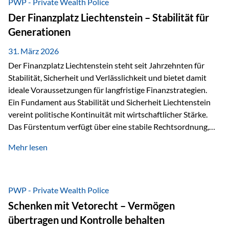
PWP - Private Wealth Police
heißt das:Diese Gelder gehören im Konkursfall nicht zur
Der Finanzplatz Liechtenstein – Stabilität für
allgemeinen Konkursmasse, sondern werden ausschließlich
Generationen
zur Erfüllung…
31. März 2026
Der Finanzplatz Liechtenstein steht seit Jahrzehnten für
Stabilität, Sicherheit und Verlässlichkeit und bietet damit
ideale Voraussetzungen für langfristige Finanzstrategien.
Ein Fundament aus Stabilität und Sicherheit Liechtenstein
vereint politische Kontinuität mit wirtschaftlicher Stärke.
Das Fürstentum verfügt über eine stabile Rechtsordnung,
die auf einer parlamentarischen Demokratie mit
Mehr lesen
monarchischen Elementen basiert. Diese Struktur schafft
nicht nur politische Stabilität, sondern auch eine
außergewöhnlich hohe Planungssicherheit für Investoren
und Unternehmen. Ein wesentliches Merkmal ist die
PWP - Private Wealth Police
Staatsfinanzierung: Liechtenstein weist keine
Schenken mit Vetorecht – Vermögen
Staatsschulden auf, und der Schutz der wirtschaftlichen
übertragen und Kontrolle behalten
Interessen der Bevölkerung ist in der Verfassung verankert.