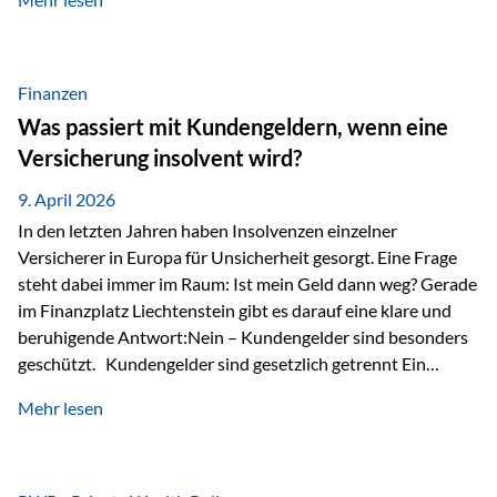
Modernes Value Investing als Grundlage Der
Investmentansatz von Estably basiert auf der
Weiterentwicklung des klassischen Value Investing. Im
Fokus stehen Unternehmen, deren Börsenkurs unter ihrem
Finanzen
inneren Wert liegt. Neben klassischen
Was passiert mit Kundengeldern, wenn eine
Bewertungskennzahlen werden auch qualitative Faktoren
Versicherung insolvent wird?
wie Geschäftsmodell, Wettbewerbsvorteile und
Managementqualität…
9. April 2026
In den letzten Jahren haben Insolvenzen einzelner
Versicherer in Europa für Unsicherheit gesorgt. Eine Frage
steht dabei immer im Raum: Ist mein Geld dann weg? Gerade
im Finanzplatz Liechtenstein gibt es darauf eine klare und
beruhigende Antwort:Nein – Kundengelder sind besonders
geschützt. Kundengelder sind gesetzlich getrennt Ein
zentraler Schutzmechanismus in Liechtenstein ist die
Mehr lesen
sogenannte Sondermasse. Das bedeutet:Die
Vermögenswerte, die zur Deckung der
Versicherungsverpflichtungen dienen, werden rechtlich vom
Vermögen der Versicherungsgesellschaft getrennt. Konkret