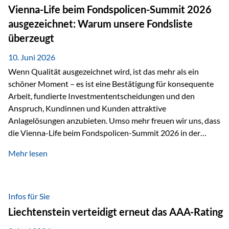
zahlreiche Zukunftstechnologien praktisch unverzichtbar.
Vienna-Life beim Fondspolicen-Summit 2026
Silber findet sich unter anderem in: Solarmodulen
ausgezeichnet: Warum unsere Fondsliste
Elektrofahrzeugen Halbleitern Smartphones und Tablets…
überzeugt
10. Juni 2026
Wenn Qualität ausgezeichnet wird, ist das mehr als ein
schöner Moment – es ist eine Bestätigung für konsequente
Arbeit, fundierte Investmententscheidungen und den
Anspruch, Kundinnen und Kunden attraktive
Anlagelösungen anzubieten. Umso mehr freuen wir uns, dass
die Vienna-Life beim Fondspolicen-Summit 2026 in der
Kategorie ETF/Passiv ausgezeichnet wurde. Grundlage
Mehr lesen
dieser Ehrung ist der renommierte Fondspolicenreport der
SAM – Smart Asset Management Service GmbH, bei dem
mehr als 20 Fondspolicen-Anbieter aus Investmentsicht
analysiert und verglichen wurden. Das Ergebnis: Die ETF-
Infos für Sie
Auswahl der Vienna-Life zählt zu den drei besten Angeboten
Liechtenstein verteidigt erneut das AAA-Rating
am Markt. Für uns ist diese Auszeichnung eine Bestätigung