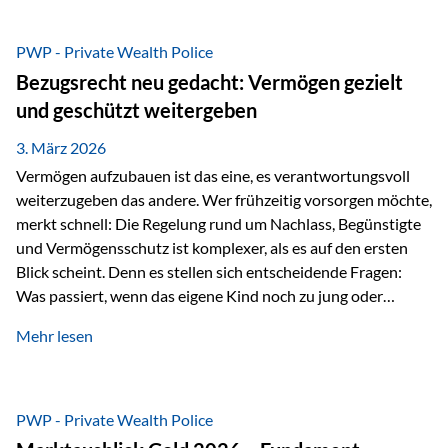
Das Problem: Laufende Besteuerung im Depot Im
Privatdepot fallen an: Abgeltungssteuer Fondsbesteuerung
PWP - Private Wealth Police
(Vorabpauschale, Teilfreistellung) Kein steuerlicher Abzug
Bezugsrecht neu gedacht: Vermögen gezielt
der Vermögensverwaltungs-Gebühren /
und geschützt weitergeben
Depotbankgebühren Jährliches Steuerreporting erforderlich
Zinsen, Dividenden und Kursgewinne werden laufend
3. März 2026
besteuert.
Vermögen aufzubauen ist das eine, es verantwortungsvoll
weiterzugeben das andere. Wer frühzeitig vorsorgen möchte,
merkt schnell: Die Regelung rund um Nachlass, Begünstigte
und Vermögensschutz ist komplexer, als es auf den ersten
Blick scheint. Denn es stellen sich entscheidende Fragen:
Was passiert, wenn das eigene Kind noch zu jung oder
unerfahren ist, um eine größere Summe sinnvoll zu
Mehr lesen
verwalten? Wie kann verhindert werden, dass Ex-Partner,
Gläubiger oder andere Dritte Zugriff auf das Vermögen
erhalten? Und wie lässt sich Vermögen klar und
unbürokratisch übertragen, ohne ausschließlich auf ein
PWP - Private Wealth Police
Testament angewiesen zu sein? Wenn klassische Lösungen