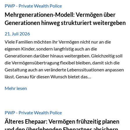
Abwicklung für Vertriebspartner deutlich effizienter
PWP - Private Wealth Police
gestaltet. Anträge werden direkt elektronisch übermittelt,
Mehrgenerationen-Modell: Vermögen über
Medienbrüche reduziert und die weitere Bearbeitung
Generationen hinweg strukturiert weitergeben
beschleunigt. Ab sofort können auch juristische Personen,
wie Kapitalgesellschaften oder Stiftungen, als
21. Juli 2026
Versicherungsnehmer eingesetzt werden. Damit erweitert
Viele Familien möchten ihr Vermögen nicht nur an die
die Vienna-Life die Einsatzmöglichkeiten der Private Wealth
eigenen Kinder, sondern langfristig auch an die
Police insbesondere für…
Generationen darüber hinaus weitergeben. Gleichzeitig soll
die Vermögensübertragung flexibel bleiben, damit sich die
Gestaltung auch an veränderte Lebenssituationen anpassen
lässt. Genau für diesen Wunsch bietet das
Mehrgenerationen-Modell der Private Wealth Police der
Mehr lesen
Vienna-Life eine interessante Lösung. Es ermöglicht,
Vermögen bereits heute generationenübergreifend zu
strukturieren und dennoch flexibel zu bleiben. Die
Ausgangssituation Stellen Sie sich folgende Familie vor: Die
PWP - Private Wealth Police
Großeltern haben über viele Jahre Vermögen aufgebaut. Ihr
Älteres Ehepaar: Vermögen frühzeitig planen
Wunsch ist es, dieses Vermögen nicht nur den eigenen
und den überlebenden Ehepartner absichern