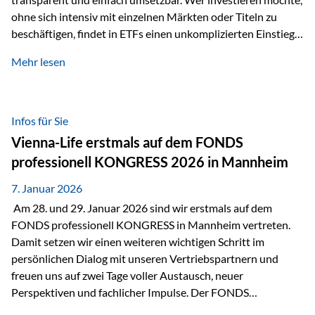
ohne sich intensiv mit einzelnen Märkten oder Titeln zu
beschäftigen, findet in ETFs einen unkomplizierten Einstieg
in den Kapitalmarkt. Aktiv gemanagte Fonds hingegen
Mehr lesen
werden häufig kritisch betrachtet. Sie gelten als teurer,
komplexer und weniger zeitgemäß. Doch greift diese
Einschätzung wirklich zu kurz? Ein differenzierter Blick zeigt:
Beide Ansätze haben ihre Berechtigung und ihre Stärken
Infos für Sie
entfalten sie oft gerade in Kombination. ETFs: Effizient, breit
Vienna-Life erstmals auf dem FONDS
gestreut und klar strukturiert…
professionell KONGRESS 2026 in Mannheim
7. Januar 2026
Am 28. und 29. Januar 2026 sind wir erstmals auf dem
FONDS professionell KONGRESS in Mannheim vertreten.
Damit setzen wir einen weiteren wichtigen Schritt im
persönlichen Dialog mit unseren Vertriebspartnern und
freuen uns auf zwei Tage voller Austausch, neuer
Perspektiven und fachlicher Impulse. Der FONDS
professionell KONGRESS zählt zu den wichtigsten