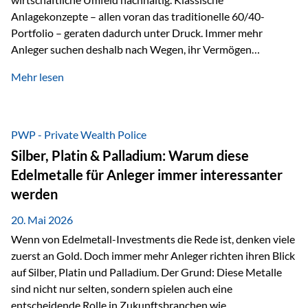
Anlagekonzepte – allen voran das traditionelle 60/40-
Portfolio – geraten dadurch unter Druck. Immer mehr
Anleger suchen deshalb nach Wegen, ihr Vermögen
langfristig gegen Kaufkraftverlust und geopolitische
Mehr lesen
Unsicherheit abzusichern. Genau hier rücken reale und
nicht-inflationierbare Werte wie Gold, Rohstoffe und
digitale Assets wieder in den Fokus. Gold gewinnt seine
monetäre Rolle zurück Gold erlebt derzeit eine
PWP - Private Wealth Police
bemerkenswerte Renaissance als monetärer Wertspeicher.
Silber, Platin & Palladium: Warum diese
Treiber sind Rekordkäufe der Zentralbanken, geopolitische
Edelmetalle für Anleger immer interessanter
Spannungen und ein schleichender Vertrauensverlust in
werden
ungedeckte Papierwährungen. Wie groß dieser
Vertrauensverlust ausfällt, zeigt ein nüchterner
20. Mai 2026
Langfristvergleich: Seit…
Wenn von Edelmetall-Investments die Rede ist, denken viele
zuerst an Gold. Doch immer mehr Anleger richten ihren Blick
auf Silber, Platin und Palladium. Der Grund: Diese Metalle
sind nicht nur selten, sondern spielen auch eine
entscheidende Rolle in Zukunftsbranchen wie