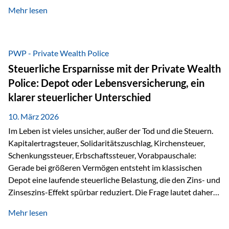
kontinuierliche Weiterbildung von vertrieblich tätigen
Mehr lesen
Personen transparent zu dokumentieren. Seit der
Umsetzung der EU-Versicherungsvertriebsrichtlinie besteht
eine gesetzliche Weiterbildungspflicht von mindestens 15
Stunden pro Jahr für vertrieblich tätige Personen in der
PWP - Private Wealth Police
Versicherungsbranche. Über die Weiterbildungsdatenbank
Steuerliche Ersparnisse mit der Private Wealth
von „gut beraten“ können absolvierte Bildungsmaßnahmen
Police: Depot oder Lebensversicherung, ein
zentral erfasst und dokumentiert werden. „gut beraten“
klarer steuerlicher Unterschied
zertifiziert Als zertifizierter Bildungsanbieter können unsere
Webinare nun für die…
10. März 2026
Im Leben ist vieles unsicher, außer der Tod und die Steuern.
Kapitalertragsteuer, Solidaritätszuschlag, Kirchensteuer,
Schenkungssteuer, Erbschaftssteuer, Vorabpauschale:
Gerade bei größeren Vermögen entsteht im klassischen
Depot eine laufende steuerliche Belastung, die den Zins- und
Zinseszins-Effekt spürbar reduziert. Die Frage lautet daher:
Wie kann Vermögen strukturiert werden, damit Steuern
Mehr lesen
nicht laufend Kapital entziehen – sondern möglichst lange im
System arbeiten? Hier setzt die Private Wealth Police an.