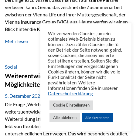
verlassen kann. Genau das zeichnet die Zusammenarbeit
zwischen der Vienna Life und ihrer Muttergesellschaft, der
Vienna Insurance Group (VIG), aus. Heute werfen wir einen
Blick hinter die Kulissen auf eine Unternehmensgruppe mit
Wir verwenden Cookies, um ein
beeindruckender Geschichte, gewachsenem Know-how und
optimales Web-Erlebnis bieten zu
Mehr lesen
einem stabilen Fundament. Ein starkes Netzwerk in ganz
können. Dazu zählen Cookies, die für
den Betrieb der Seite notwendig sind,
Europa Die Vienna Insurance Group ist die führende
sowie Cookies, die anonymisierte
Versicherungsgruppe in Zentral- und Osteuropa. Mit über
Statistiken erstellen. Sollten Sie die
50 Versicherungsgesellschaften in insgesamt 30 Ländern
Social
Einstellungen der vorgeschlagenen
Cookies ändern, können wir die volle
verbindet sie regionale Stärke mit internationaler
Weiterentwicklung im Berufsalltag: Welche
Funktionalität der Seite nicht
Kompetenz.
gewährleisten. Weitere
Möglichkeiten es gibt
Informationen finden Sie in unserer
Datenschutzerklärung
.
5. Dezember 2025
Die Frage „Welche Möglichkeiten gibt es, sich
Cookie Einstellungen
weiterzuentwickeln?“ lässt sich heute vielseitig beantworten.
Alle ablehnen
Alle akzeptieren
Weiterbildung ist längst kein starrer Prozess mehr, sondern
lebt von flexiblen Formaten, individuellen Bedürfnissen und
unterschiedlichen Lernwegen. Das wird besonders deutlich,