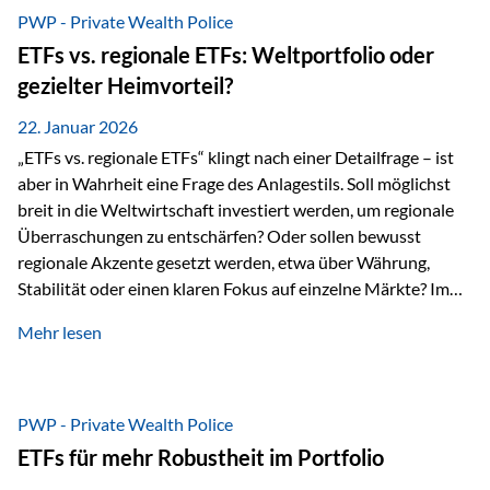
gerade dann, wenn Märkte nervös werden,…
PWP - Private Wealth Police
ETFs vs. regionale ETFs: Weltportfolio oder
gezielter Heimvorteil?
22. Januar 2026
„ETFs vs. regionale ETFs“ klingt nach einer Detailfrage – ist
aber in Wahrheit eine Frage des Anlagestils. Soll möglichst
breit in die Weltwirtschaft investiert werden, um regionale
Überraschungen zu entschärfen? Oder sollen bewusst
regionale Akzente gesetzt werden, etwa über Währung,
Stabilität oder einen klaren Fokus auf einzelne Märkte? Im
Rahmen der fondsgebundenen Lebensversicherung Private
Mehr lesen
Wealth Police der Vienna-Life lassen sich beide Ansätze
kombinieren. Der „Schutz“ im Portfolio entsteht dabei nicht
als Garantie, sondern als Zusammenspiel aus
Risikostreuung, Inflationsrobustheit und Stabilisierung. 1)
PWP - Private Wealth Police
Die Philosophiefrage: breit oder bewusst? Global investieren
ETFs für mehr Robustheit im Portfolio
bedeutet: Das Portfolio bildet die Weltmärkte möglichst