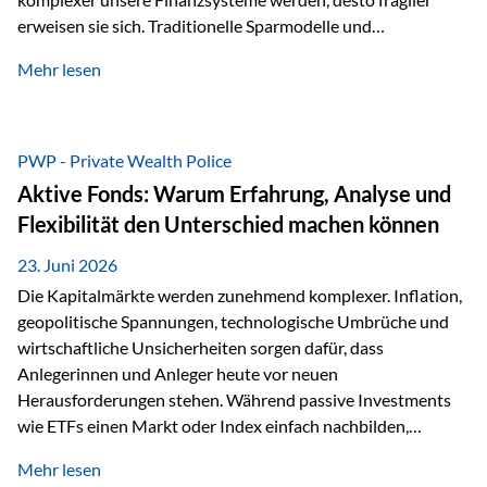
erweisen sie sich. Traditionelle Sparmodelle und
papierbasierte Anlagen, die über Jahrzehnte als
Mehr lesen
unumstößlich galten, versagen angesichts der expansiven
Geldpolitik der Zentralbanken. In diesem Umfeld stellt die
Rückbesinnung auf ein Jahrtausende altes Edelmetall keine
Nostalgie dar, sondern ist die modernste und strategisch
PWP - Private Wealth Police
klügste Antwort auf globale Instabilität. Physische Werte
Aktive Fonds: Warum Erfahrung, Analyse und
und der richtige Rechtsstandort sind heute keine bloße
Flexibilität den Unterschied machen können
Option mehr, sondern eine strategische Notwendigkeit. 1.
Der massive Aufwand hinter einem winzigen…
23. Juni 2026
Die Kapitalmärkte werden zunehmend komplexer. Inflation,
geopolitische Spannungen, technologische Umbrüche und
wirtschaftliche Unsicherheiten sorgen dafür, dass
Anlegerinnen und Anleger heute vor neuen
Herausforderungen stehen. Während passive Investments
wie ETFs einen Markt oder Index einfach nachbilden,
verfolgen aktiv gemanagte Fonds einen anderen Ansatz: Sie
Mehr lesen
setzen auf die Expertise erfahrener Fondsmanager, die