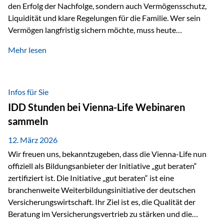
den Erfolg der Nachfolge, sondern auch Vermögensschutz,
Liquidität und klare Regelungen für die Familie. Wer sein
Vermögen langfristig sichern möchte, muss heute
international denken. Und genau hier setzt das Buch
Mehr lesen
„Erfolgsformel Liechtenstein“, herausgegeben und verfasst
von Rolf Klein, an – ein praxisnahes Nachschlagewerk, das
Vermögensnachfolge, Vermögensmanagement und
Vermögensschutz strategisch miteinander verbindet.
Infos für Sie
Warum klassische Nachfolgeplanung oft scheitert Viele
IDD Stunden bei Vienna-Life Webinaren
Vermögen werden erst im Todesfall übertragen. Das kann zu
sammeln
Problemen führen: Hohe Erbschaftsteuern Streitigkeiten
zwischen Erben Liquiditätsprobleme bei Immobilien…
12. März 2026
Wir freuen uns, bekanntzugeben, dass die Vienna-Life nun
offiziell als Bildungsanbieter der Initiative „gut beraten“
zertifiziert ist. Die Initiative „gut beraten“ ist eine
branchenweite Weiterbildungsinitiative der deutschen
Versicherungswirtschaft. Ihr Ziel ist es, die Qualität der
Beratung im Versicherungsvertrieb zu stärken und die