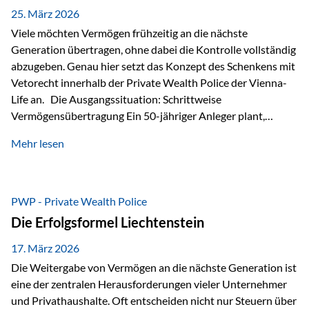
Besonders hervorzuheben ist hierbei Artikel 14 der
25. März 2026
liechtensteinischen Verfassung. Darin…
Viele möchten Vermögen frühzeitig an die nächste
Generation übertragen, ohne dabei die Kontrolle vollständig
abzugeben. Genau hier setzt das Konzept des Schenkens mit
Vetorecht innerhalb der Private Wealth Police der Vienna-
Life an. Die Ausgangssituation: Schrittweise
Vermögensübertragung Ein 50-jähriger Anleger plant,
seinem Kind Vermögen zu übertragen. Dabei soll nicht nur
Mehr lesen
der steuerliche Freibetrag optimal genutzt werden, sondern
auch sichergestellt sein, dass mit dem verschenken Geld
verantwortungsvoll umgegangen wird. Das Ziel:Eine
strukturierte, langfristige Vermögensübertragung, ohne die
PWP - Private Wealth Police
Kontrolle vollständig aus der Hand zu geben. Die Lösung:
Die Erfolgsformel Liechtenstein
Abschmelzung mit Vetorecht Die Umsetzung erfolgt über die
Private Wealth Police…
17. März 2026
Die Weitergabe von Vermögen an die nächste Generation ist
eine der zentralen Herausforderungen vieler Unternehmer
und Privathaushalte. Oft entscheiden nicht nur Steuern über