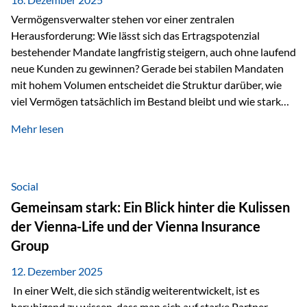
Vermögensverwalter stehen vor einer zentralen
Herausforderung: Wie lässt sich das Ertragspotenzial
bestehender Mandate langfristig steigern, auch ohne laufend
neue Kunden zu gewinnen? Gerade bei stabilen Mandaten
mit hohem Volumen entscheidet die Struktur darüber, wie
viel Vermögen tatsächlich im Bestand bleibt und wie stark
sich das Verwaltungsentgelt über die Jahre entwickelt. Ein
Mehr lesen
Beispiel verdeutlicht diese Wirkung besonders deutlich.
Wird ein Vermögen von 25 Millionen Euro über einen
Zeitraum von 20 Jahren verwaltet, ohne dass neue Kunden
hinzukommen, spielt nicht nur die Rendite eine Rolle. Auch
Social
steuerliche Effekte haben einen erheblichen Einfluss auf…
Gemeinsam stark: Ein Blick hinter die Kulissen
der Vienna-Life und der Vienna Insurance
Group
12. Dezember 2025
In einer Welt, die sich ständig weiterentwickelt, ist es
beruhigend zu wissen, dass man sich auf starke Partner