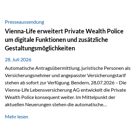
Beratung Digitale Prozesse und künstliche Intelligenz sind
längst Teil des Versicherungsalltags. Sie erleichtern
administrative Aufgaben, beschleunigen Abläufe und
Presseaussendung
schaffen mehr Zeit für das Wesentliche: die persönliche
Vienna-Life erweitert Private Wealth Police
Beratung. Gerade deshalb wird die individuelle Betreuung
um digitale Funktionen und zusätzliche
zum entscheidenden Erfolgsfaktor. Technologie kann
Gestaltungsmöglichkeiten
unterstützen, Vertrauen entsteht jedoch weiterhin im
persönlichen Gespräch. Bei der Vienna-Life reagieren…
28. Juli 2026
Automatische Antragsübermittlung, juristische Personen als
Versicherungsnehmer und angepasster Versicherungstarif
stehen ab sofort zur Verfügung. Bendern, 28.07.2026 – Die
Vienna-Life Lebensversicherung AG entwickelt die Private
Wealth Police konsequent weiter. Im Mittelpunkt der
aktuellen Neuerungen stehen die automatische
Antragsübermittlung, die Möglichkeit, juristische Personen
Mehr lesen
als Versicherungsnehmer einzusetzen, sowie eine
Überarbeitung des zugrundeliegenden Versicherungstarifes.
Durch die automatische Antragsübermittlung wird die