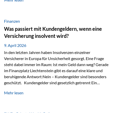
Modernes Value Investing als Grundlage Der
Investmentansatz von Estably basiert auf der
Weiterentwicklung des klassischen Value Investing. Im
Fokus stehen Unternehmen, deren Börsenkurs unter ihrem
Finanzen
inneren Wert liegt. Neben klassischen
Was passiert mit Kundengeldern, wenn eine
Bewertungskennzahlen werden auch qualitative Faktoren
Versicherung insolvent wird?
wie Geschäftsmodell, Wettbewerbsvorteile und
Managementqualität…
9. April 2026
In den letzten Jahren haben Insolvenzen einzelner
Versicherer in Europa für Unsicherheit gesorgt. Eine Frage
steht dabei immer im Raum: Ist mein Geld dann weg? Gerade
im Finanzplatz Liechtenstein gibt es darauf eine klare und
beruhigende Antwort:Nein – Kundengelder sind besonders
geschützt. Kundengelder sind gesetzlich getrennt Ein
zentraler Schutzmechanismus in Liechtenstein ist die
Mehr lesen
sogenannte Sondermasse. Das bedeutet:Die
Vermögenswerte, die zur Deckung der
Versicherungsverpflichtungen dienen, werden rechtlich vom
Vermögen der Versicherungsgesellschaft getrennt. Konkret