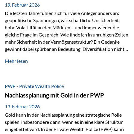
19. Februar 2026
Die letzten Jahre fühlen sich für viele Anleger anders an:
geopolitische Spannungen, wirtschaftliche Unsicherheit,
hohe Volatilität an den Märkten – und immer wieder die
gleiche Frage im Gespräch: Wie finde ich in unruhigen Zeiten
mehr Sicherheit in der Vermögensstruktur? Ein Gedanke
gewinnt dabei spürbar an Bedeutung: Diversifikation nicht
nur über Anlageklassen, sondern auch über Jurisdiktionen.
Mehr lesen
Wer Vermögen ausschließlich in einem Rechtsraum
organisiert, ist auch von dessen Rahmenbedingungen
besonders abhängig. Genau hier kann das Fürstentum
Liechtenstein eine Rolle spielen: außerhalb der EU, ohne
PWP - Private Wealth Police
Euro, mit einem eigenständigen Rechts- und Finanzplatz.
Nachlassplanung mit Gold in der PWP
Und genau an dieser Stelle setzt der 3-Zellenschutz an –…
13. Februar 2026
Gold kann in der Nachlassplanung eine strategische Rolle
spielen, insbesondere dann, wenn es in eine klare Struktur
eingebettet wird. In der Private Wealth Police (PWP) kann