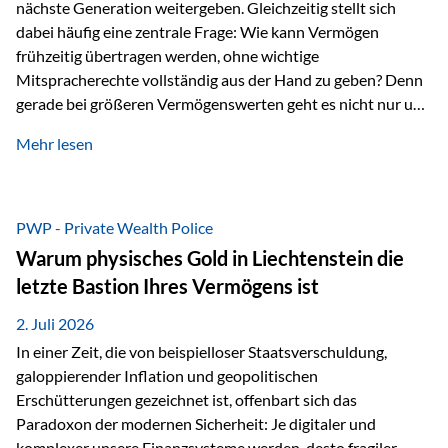
nächste Generation weitergeben. Gleichzeitig stellt sich
dabei häufig eine zentrale Frage: Wie kann Vermögen
frühzeitig übertragen werden, ohne wichtige
Mitspracherechte vollständig aus der Hand zu geben? Denn
gerade bei größeren Vermögenswerten geht es nicht nur um
die Frage der Übertragung. Es geht auch darum,
Mehr lesen
sicherzustellen, dass das Vermögen langfristig erhalten
bleibt und entsprechend der ursprünglichen Planung
verwendet wird. Ein Beispiel aus der Praxis Stellen Sie sich
folgende Situation vor: Ein Vater schenkt seiner Tochter
PWP - Private Wealth Police
einen Teil seines Vermögens. Einige Jahre später möchte die
Warum physisches Gold in Liechtenstein die
Tochter das Geld kurzfristig verwenden, um…
letzte Bastion Ihres Vermögens ist
2. Juli 2026
In einer Zeit, die von beispielloser Staatsverschuldung,
galoppierender Inflation und geopolitischen
Erschütterungen gezeichnet ist, offenbart sich das
Paradoxon der modernen Sicherheit: Je digitaler und
komplexer unsere Finanzsysteme werden, desto fragiler