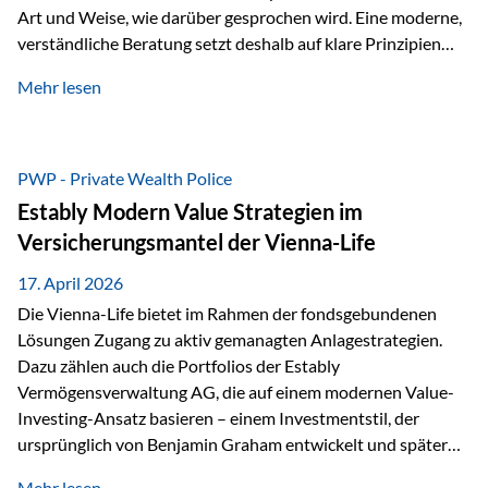
Art und Weise, wie darüber gesprochen wird. Eine moderne,
verständliche Beratung setzt deshalb auf klare Prinzipien
statt auf komplizierte Prognosen. Im Mittelpunkt stehen
Mehr lesen
fünf zentrale Faktoren: eine saubere Struktur, breite
Risikostreuung, Kosteneffizienz, steuerliche Optimierung
und ein wissenschaftlich fundierter Ansatz. Impulse zu
diesem Thema liefern unter anderem die praxisnahen
PWP - Private Wealth Police
Ansätze von Finanzexperte Klaus Rost, der seit vielen Jahren
Estably Modern Value Strategien im
für eine verständliche und…
Versicherungsmantel der Vienna-Life
17. April 2026
Die Vienna-Life bietet im Rahmen der fondsgebundenen
Lösungen Zugang zu aktiv gemanagten Anlagestrategien.
Dazu zählen auch die Portfolios der Estably
Vermögensverwaltung AG, die auf einem modernen Value-
Investing-Ansatz basieren – einem Investmentstil, der
ursprünglich von Benjamin Graham entwickelt und später
durch Investoren wie Warren Buffett weiter geprägt wurde.
Mehr lesen