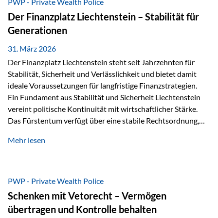
PWP - Private Wealth Police
heißt das:Diese Gelder gehören im Konkursfall nicht zur
Der Finanzplatz Liechtenstein – Stabilität für
allgemeinen Konkursmasse, sondern werden ausschließlich
Generationen
zur Erfüllung…
31. März 2026
Der Finanzplatz Liechtenstein steht seit Jahrzehnten für
Stabilität, Sicherheit und Verlässlichkeit und bietet damit
ideale Voraussetzungen für langfristige Finanzstrategien.
Ein Fundament aus Stabilität und Sicherheit Liechtenstein
vereint politische Kontinuität mit wirtschaftlicher Stärke.
Das Fürstentum verfügt über eine stabile Rechtsordnung,
die auf einer parlamentarischen Demokratie mit
Mehr lesen
monarchischen Elementen basiert. Diese Struktur schafft
nicht nur politische Stabilität, sondern auch eine
außergewöhnlich hohe Planungssicherheit für Investoren
und Unternehmen. Ein wesentliches Merkmal ist die
PWP - Private Wealth Police
Staatsfinanzierung: Liechtenstein weist keine
Schenken mit Vetorecht – Vermögen
Staatsschulden auf, und der Schutz der wirtschaftlichen
übertragen und Kontrolle behalten
Interessen der Bevölkerung ist in der Verfassung verankert.