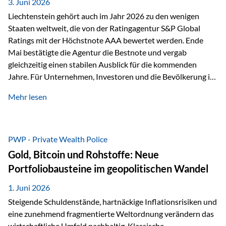
unseres Weges und unseres Anspruchs,…
3. Juni 2026
Liechtenstein gehört auch im Jahr 2026 zu den wenigen
Staaten weltweit, die von der Ratingagentur S&P Global
Ratings mit der Höchstnote AAA bewertet werden. Ende
Mai bestätigte die Agentur die Bestnote und vergab
gleichzeitig einen stabilen Ausblick für die kommenden
Jahre. Für Unternehmen, Investoren und die Bevölkerung ist
diese Einstufung ein wichtiges Signal. Sie unterstreicht die
Mehr lesen
finanzielle Stabilität des Landes sowie das Vertrauen
internationaler Märkte in den Wirtschafts- und
Finanzstandort Liechtenstein. Starker Wirtschaftsstandort
trotz Herausforderungen Die weltwirtschaftlichen
PWP - Private Wealth Police
Rahmenbedingungen bleiben anspruchsvoll. Geopolitische
Gold, Bitcoin und Rohstoffe: Neue
Unsicherheiten, eine verhaltene Investitionstätigkeit und
Portfoliobausteine im geopolitischen Wandel
eine schwächere Nachfrage in wichtigen Exportmärkten
beeinflussen auch die liechtensteinische Wirtschaft.
1. Juni 2026
Dennoch sieht…
Steigende Schuldenstände, hartnäckige Inflationsrisiken und
eine zunehmend fragmentierte Weltordnung verändern das
wirtschaftliche Umfeld nachhaltig. Klassische