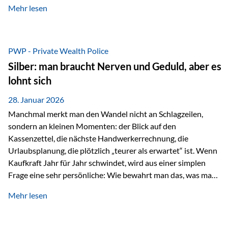
Mehr lesen
starken Anstiegen. Diese verändern jedoch nicht die
langfristige Funktion von Gold als Sachwert und
Diversifikationsinstrument. In einem Umfeld, das weiterhin
von geopolitischen Spannungen, einer stark ausgeweiteten
PWP - Private Wealth Police
Geldmenge sowie strukturellen Verschiebungen an den
Silber: man braucht Nerven und Geduld, aber es
Kapitalmärkten geprägt ist, bleibt Gold ein bewährter Anker.
lohnt sich
Nicht, weil…
28. Januar 2026
Manchmal merkt man den Wandel nicht an Schlagzeilen,
sondern an kleinen Momenten: der Blick auf den
Kassenzettel, die nächste Handwerkerrechnung, die
Urlaubsplanung, die plötzlich „teurer als erwartet“ ist. Wenn
Kaufkraft Jahr für Jahr schwindet, wird aus einer simplen
Frage eine sehr persönliche: Wie bewahrt man das, was man
sich aufgebaut hat? Genau dann wird es Zeit, sich
Mehr lesen
Sachwerten mit einer Investition in Sachwerte zu
beschäftigen; Nicht als Mode, sondern als Prinzip: Vermögen
soll nicht nur wachsen, sondern auch Substanz behalten –