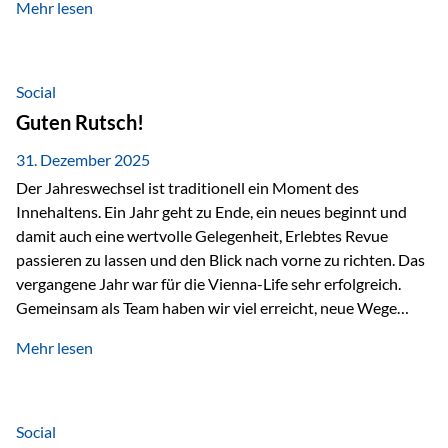
Mehr lesen
Branchentreffen für Finanz- und Versicherungsprofis im
deutschsprachigen Raum. Für uns bietet die Veranstaltung
die ideale Plattform, um aktuelle Themen rund um Vorsorge,
Vermögensstrukturierung und Nachfolgeplanung
Social
gemeinsam zu diskutieren. Persönlich für Sie vor Ort An
Guten Rutsch!
beiden Kongresstagen stehen Ihnen Maximilian
Fichtenbauer, Dirk…
31. Dezember 2025
Der Jahreswechsel ist traditionell ein Moment des
Innehaltens. Ein Jahr geht zu Ende, ein neues beginnt und
damit auch eine wertvolle Gelegenheit, Erlebtes Revue
passieren zu lassen und den Blick nach vorne zu richten. Das
vergangene Jahr war für die Vienna-Life sehr erfolgreich.
Gemeinsam als Team haben wir viel erreicht, neue Wege
beschritten und besondere Momente erlebt.
Mehr lesen
Veranstaltungen wie der Schnifisschnauf, aber auch unsere
Teamevents, vom Minigolf bis zur Weihnachtsfeier, haben
den Zusammenhalt gestärkt und gezeigt, wie wichtig ein
starkes Miteinander ist. Neben diesen gemeinsamen
Social