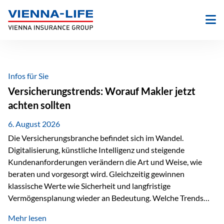
Zum
Inhalt
springen
Infos für Sie
Versicherungstrends: Worauf Makler jetzt
achten sollten
6. August 2026
Die Versicherungsbranche befindet sich im Wandel.
Digitalisierung, künstliche Intelligenz und steigende
Kundenanforderungen verändern die Art und Weise, wie
beraten und vorgesorgt wird. Gleichzeitig gewinnen
klassische Werte wie Sicherheit und langfristige
Vermögensplanung wieder an Bedeutung. Welche Trends
sollten Versicherungsmakler deshalb aktuell besonders im
Mehr lesen
Blick behalten? Digitalisierung und KI verändern die