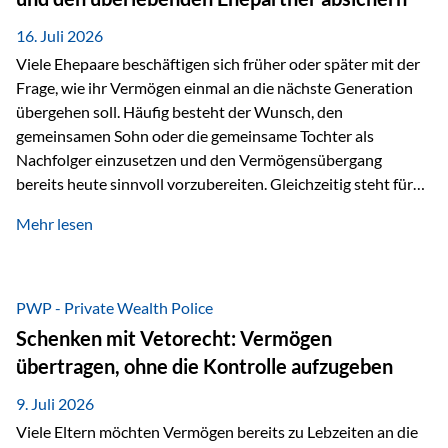
Kindern, sondern langfristig auch den Enkeln zukommen zu…
16. Juli 2026
Viele Ehepaare beschäftigen sich früher oder später mit der
Frage, wie ihr Vermögen einmal an die nächste Generation
übergehen soll. Häufig besteht der Wunsch, den
gemeinsamen Sohn oder die gemeinsame Tochter als
Nachfolger einzusetzen und den Vermögensübergang
bereits heute sinnvoll vorzubereiten. Gleichzeitig steht für
viele Ehepaare ein weiterer Aspekt im Mittelpunkt: Was
Mehr lesen
passiert, wenn einer der beiden verstirbt? Der überlebende
Ehepartner soll auch dann weiterhin finanziell unabhängig
bleiben und uneingeschränkt über das gemeinsame
Vermögen verfügen können. Genau für diese
PWP - Private Wealth Police
Ausgangssituation bietet die Private Wealth Police der
Schenken mit Vetorecht: Vermögen
Vienna-Life eine durchdachte Gestaltungsmöglichkeit. Die
übertragen, ohne die Kontrolle aufzugeben
Ausgangssituation Stellen Sie sich folgendes Beispiel vor:
Ein…
9. Juli 2026
Viele Eltern möchten Vermögen bereits zu Lebzeiten an die