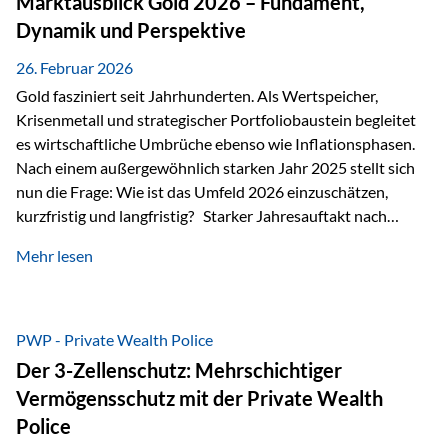
Marktausblick Gold 2026 – Fundament,
nicht ausreichen Traditionelle Nachlassregelungen stoßen
Dynamik und Perspektive
oft…
26. Februar 2026
Gold fasziniert seit Jahrhunderten. Als Wertspeicher,
Krisenmetall und strategischer Portfoliobaustein begleitet
es wirtschaftliche Umbrüche ebenso wie Inflationsphasen.
Nach einem außergewöhnlich starken Jahr 2025 stellt sich
nun die Frage: Wie ist das Umfeld 2026 einzuschätzen,
kurzfristig und langfristig? Starker Jahresauftakt nach
außergewöhnlichem Vorjahr Gold ist mit deutlicher
Mehr lesen
Dynamik in das Jahr 2026 gestartet. Zwischen dem
01.01.2026 und dem 31.01.2026 das Edelmetall: +12,8 % in
USD +11,7 % in EUR Durchschnitt über alle betrachteten
Währungen: +11,5 % Bereits 2025 war ein außergewöhnlich
PWP - Private Wealth Police
starkes Jahr: +64,4 % in USD Durchschnitt über alle
Der 3-Zellenschutz: Mehrschichtiger
Währungen: +56,6 % Langfristig zeigt sich ebenfalls ein
Vermögensschutz mit der Private Wealth
solides…
Police