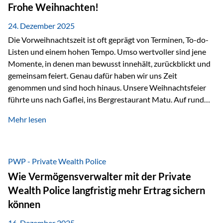
Erlebnissen konnten wir…
Frohe Weihnachten!
24. Dezember 2025
Die Vorweihnachtszeit ist oft geprägt von Terminen, To-do-
Listen und einem hohen Tempo. Umso wertvoller sind jene
Momente, in denen man bewusst innehält, zurückblickt und
gemeinsam feiert. Genau dafür haben wir uns Zeit
genommen und sind hoch hinaus. Unsere Weihnachtsfeier
führte uns nach Gaflei, ins Bergrestaurant Matu. Auf rund
1.500 Metern über dem Rheintal erwartete uns nicht nur ein
Mehr lesen
beeindruckendes Panorama, sondern auch etwas, das im
Alltag oft zu kurz kommt: Ruhe, Klarheit und echter
Weitblick, im wahrsten Sinne des Wortes. Inmitten
verschneiter Landschaft, bei feinem Essen, guter Musik und
PWP - Private Wealth Police
einer entspannten…
Wie Vermögensverwalter mit der Private
Wealth Police langfristig mehr Ertrag sichern
können
16. Dezember 2025