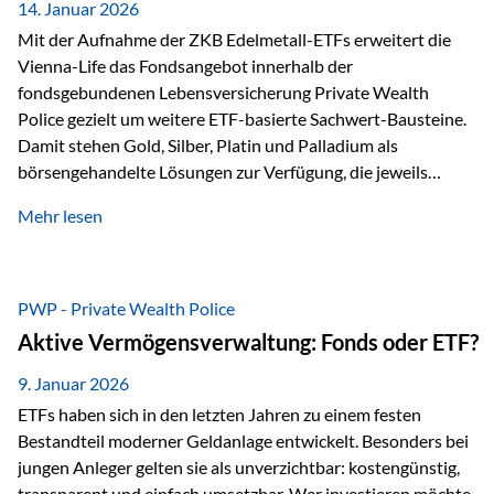
breit ab, ohne die…
14. Januar 2026
Mit der Aufnahme der ZKB Edelmetall-ETFs erweitert die
Vienna-Life das Fondsangebot innerhalb der
fondsgebundenen Lebensversicherung Private Wealth
Police gezielt um weitere ETF-basierte Sachwert-Bausteine.
Damit stehen Gold, Silber, Platin und Palladium als
börsengehandelte Lösungen zur Verfügung, die jeweils
physisch hinterlegte Edelmetalle abbilden. Der Fokus liegt
Mehr lesen
dabei nicht auf einzelnen Marktmeinungen, sondern auf
einer systematischen Portfoliologik: ETFs dienen als
transparente, effiziente Bausteine für Risikostreuung,
Inflationsrobustheit und Stabilisierung – eingebettet in eine
PWP - Private Wealth Police
liechtensteinische Versicherungsstruktur. Die
Aktive Vermögensverwaltung: Fonds oder ETF?
Sicherheitsarchitektur: Liechtenstein als Strukturprinzip Die
Private Wealth Police positioniert sich mit einer dreistufigen
9. Januar 2026
Sicherheitsarchitektur, die auf mehreren Ebenen ansetzt:
ETFs haben sich in den letzten Jahren zu einem festen
Stufe 1: Versicherer-Ebene • Versicherung mit…
Bestandteil moderner Geldanlage entwickelt. Besonders bei
jungen Anleger gelten sie als unverzichtbar: kostengünstig,
transparent und einfach umsetzbar. Wer investieren möchte,