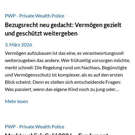
Das Problem: Laufende Besteuerung im Depot Im
Privatdepot fallen an: Abgeltungssteuer Fondsbesteuerung
PWP - Private Wealth Police
(Vorabpauschale, Teilfreistellung) Kein steuerlicher Abzug
Bezugsrecht neu gedacht: Vermögen gezielt
der Vermögensverwaltungs-Gebühren /
und geschützt weitergeben
Depotbankgebühren Jährliches Steuerreporting erforderlich
Zinsen, Dividenden und Kursgewinne werden laufend
3. März 2026
besteuert.
Vermögen aufzubauen ist das eine, es verantwortungsvoll
weiterzugeben das andere. Wer frühzeitig vorsorgen möchte,
merkt schnell: Die Regelung rund um Nachlass, Begünstigte
und Vermögensschutz ist komplexer, als es auf den ersten
Blick scheint. Denn es stellen sich entscheidende Fragen:
Was passiert, wenn das eigene Kind noch zu jung oder
unerfahren ist, um eine größere Summe sinnvoll zu
Mehr lesen
verwalten? Wie kann verhindert werden, dass Ex-Partner,
Gläubiger oder andere Dritte Zugriff auf das Vermögen
erhalten? Und wie lässt sich Vermögen klar und
unbürokratisch übertragen, ohne ausschließlich auf ein
PWP - Private Wealth Police
Testament angewiesen zu sein? Wenn klassische Lösungen