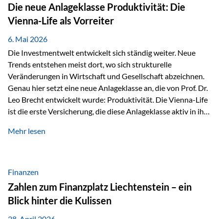
Strecke mit rund 4,8 Kilometern und 680 Höhenmetern
Die neue Anlageklasse Produktivität: Die
stellte die Teilnehmerinnen und Teilnehmer vor eine
Vienna-Life als Vorreiter
sportliche Herausforderung. Doch…
6. Mai 2026
Die Investmentwelt entwickelt sich ständig weiter. Neue
Trends entstehen meist dort, wo sich strukturelle
Veränderungen in Wirtschaft und Gesellschaft abzeichnen.
Genau hier setzt eine neue Anlageklasse an, die von Prof. Dr.
Leo Brecht entwickelt wurde: Produktivität. Die Vienna-Life
ist die erste Versicherung, die diese Anlageklasse aktiv in ihre
Lösung integriert und positioniert sich damit bewusst als
Mehr lesen
Vorreiter. Warum auf das Thema Produktivität setzen? Die
globalen Herausforderungen der Zeit, wie Inflation,
demografischer Wandel oder sinkendes
Wirtschaftswachstum, verändern die Spielregeln für
Finanzen
Investoren. Produktivität adressiert genau diese
Zahlen zum Finanzplatz Liechtenstein – ein
Herausforderungen, da wirtschaftliches Wachstum
Blick hinter die Kulissen
langfristig durch Produktivitätssteigerung entsteht, also
durch die Fähigkeit von Unternehmen, mehr…
28. April 2026