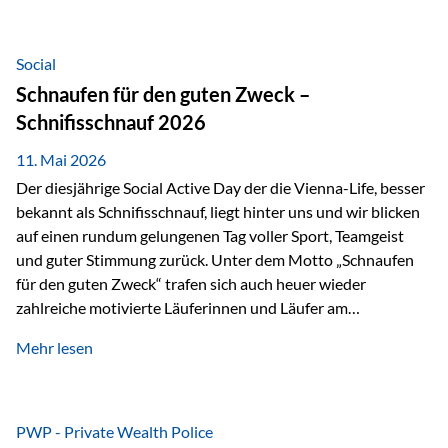
tatsächliche wirtschaftliche Entwicklung von Unternehmen
über viele Jahre hinweg. Als Teil der Produktauswahl
innerhalb der Private Wealth Police der Vienna-Life steht
Social
der Oculus Value Capital Fund für einen langfristig
Schnaufen für den guten Zweck –
orientierten Value-Investing-Ansatz mit Fokus auf
Schnifisschnauf 2026
fundamentale Unternehmensanalyse und nachhaltige
Wertentwicklung. Der Investmentansatz: Value Investing
11. Mai 2026
mit Weitblick Im Zentrum steht ein…
Der diesjährige Social Active Day der die Vienna-Life, besser
bekannt als Schnifisschnauf, liegt hinter uns und wir blicken
auf einen rundum gelungenen Tag voller Sport, Teamgeist
und guter Stimmung zurück. Unter dem Motto „Schnaufen
für den guten Zweck“ trafen sich auch heuer wieder
zahlreiche motivierte Läuferinnen und Läufer am
Dünserberg in Schnifis, um gemeinsam sportliche
Mehr lesen
Höchstleistungen für einen guten Zweck zu erbringen. Mit
grosser Freude dürfen wir verkünden, dass dabei
beeindruckende 14.000 Euro zugunsten des Schulheims
Mäder gesammelt werden konnten. Die anspruchsvolle
PWP - Private Wealth Police