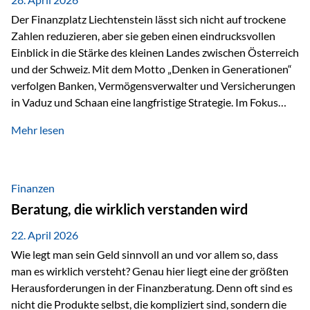
Der Finanzplatz Liechtenstein lässt sich nicht auf trockene
Zahlen reduzieren, aber sie geben einen eindrucksvollen
Einblick in die Stärke des kleinen Landes zwischen Österreich
und der Schweiz. Mit dem Motto „Denken in Generationen“
verfolgen Banken, Vermögensverwalter und Versicherungen
in Vaduz und Schaan eine langfristige Strategie. Im Fokus
stehen dabei vor allem: Qualität Stabilität internationaler
Mehr lesen
Marktzugang Liechtenstein hat sich in den letzten Jahren zu
einem wichtigen Drehpunkt für grenzüberschreitende
Finanzdienstleistungen entwickelt – und die aktuellsten
verfügbaren Kennzahlen (Stand Ende 2024, veröffentlicht
Finanzen
2025/2026)…
Beratung, die wirklich verstanden wird
22. April 2026
Wie legt man sein Geld sinnvoll an und vor allem so, dass
man es wirklich versteht? Genau hier liegt eine der größten
Herausforderungen in der Finanzberatung. Denn oft sind es
nicht die Produkte selbst, die kompliziert sind, sondern die