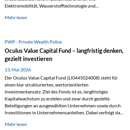
Elektromobilität, Wasserstofftechnologie und
Digitalisierung. Dadurch verbinden sie zwei wichtige
Mehr lesen
Faktoren für Investoren – begrenztes Angebot und
steigende industrielle Nachfrage. Edelmetalle als
Investment mit Zukunftspotenzial Während Gold oft als
klassischer „Sicherheitsanker“ gilt, bieten Silber, Platin und
PWP - Private Wealth Police
Palladium zusätzlich die Chance, von technologischen
Oculus Value Capital Fund – langfristig denken,
Entwicklungen zu profitieren. Die Nachfrage entsteht nicht
gezielt investieren
nur durch Anleger, sondern vor allem durch die Industrie.
Gerade in…
13. Mai 2026
Der Oculus Value Capital Fund (LI0445024008) steht für
einen klar strukturierten, wertorientierten
Investmentansatz. Ziel des Fonds ist es, langfristiges
Kapitalwachstum zu erzielen und zwar durch gezielte
Beteiligungen an ausgewählten Unternehmen sowie durch
Investitionen in Unternehmensanleihen. Dabei verfolgt das
Fondsmanagement eine klare Philosophie: Nicht kurzfristige
Mehr lesen
Marktbewegungen stehen im Fokus, sondern die