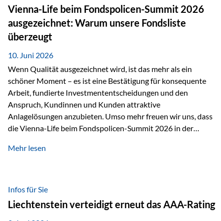
zahlreiche Zukunftstechnologien praktisch unverzichtbar.
Vienna-Life beim Fondspolicen-Summit 2026
Silber findet sich unter anderem in: Solarmodulen
ausgezeichnet: Warum unsere Fondsliste
Elektrofahrzeugen Halbleitern Smartphones und Tablets…
überzeugt
10. Juni 2026
Wenn Qualität ausgezeichnet wird, ist das mehr als ein
schöner Moment – es ist eine Bestätigung für konsequente
Arbeit, fundierte Investmententscheidungen und den
Anspruch, Kundinnen und Kunden attraktive
Anlagelösungen anzubieten. Umso mehr freuen wir uns, dass
die Vienna-Life beim Fondspolicen-Summit 2026 in der
Kategorie ETF/Passiv ausgezeichnet wurde. Grundlage
Mehr lesen
dieser Ehrung ist der renommierte Fondspolicenreport der
SAM – Smart Asset Management Service GmbH, bei dem
mehr als 20 Fondspolicen-Anbieter aus Investmentsicht
analysiert und verglichen wurden. Das Ergebnis: Die ETF-
Infos für Sie
Auswahl der Vienna-Life zählt zu den drei besten Angeboten
Liechtenstein verteidigt erneut das AAA-Rating
am Markt. Für uns ist diese Auszeichnung eine Bestätigung