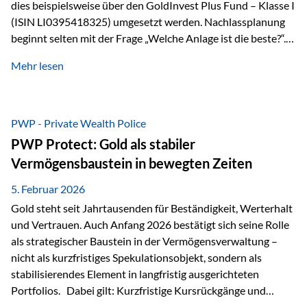
dies beispielsweise über den GoldInvest Plus Fund – Klasse I
(ISIN LI0395418325) umgesetzt werden. Nachlassplanung
beginnt selten mit der Frage „Welche Anlage ist die beste?“.
In der Praxis geht es zuerst um ganz andere Themen:Wer soll
Mehr lesen
was bekommen – wann – und in welcher Struktur?Und vor
allem: Wie lassen sich Streit, Liquiditätsengpässe oder
Notverkäufe vermeiden, wenn ein Todesfall eintritt? Gerade
bei größeren Vermögen ist das entscheidend.
PWP - Private Wealth Police
PWP Protect: Gold als stabiler
Vermögensbaustein in bewegten Zeiten
5. Februar 2026
Gold steht seit Jahrtausenden für Beständigkeit, Werterhalt
und Vertrauen. Auch Anfang 2026 bestätigt sich seine Rolle
als strategischer Baustein in der Vermögensverwaltung –
nicht als kurzfristiges Spekulationsobjekt, sondern als
stabilisierendes Element in langfristig ausgerichteten
Portfolios. Dabei gilt: Kurzfristige Kursrückgänge und
Schwankungen sind jederzeit möglich – insbesondere nach