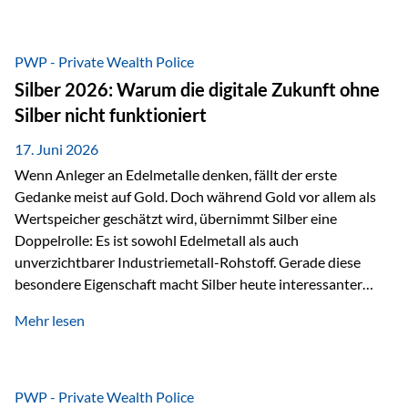
Chancen identifizieren, Risiken bewerten und Portfolios
gezielt steuern. Gerade in einem Umfeld, das von schnellen
Veränderungen geprägt ist, kann diese aktive
PWP - Private Wealth Police
Herangehensweise einen entscheidenden Mehrwert bieten.
Silber 2026: Warum die digitale Zukunft ohne
Was zeichnet aktive Fonds aus? Aktive Fonds verfolgen das
Silber nicht funktioniert
Ziel, nicht nur einen Markt abzubilden, sondern gezielt
Anlageentscheidungen zu treffen. Fondsmanager
17. Juni 2026
analysieren Unternehmen,…
Wenn Anleger an Edelmetalle denken, fällt der erste
Gedanke meist auf Gold. Doch während Gold vor allem als
Wertspeicher geschätzt wird, übernimmt Silber eine
Doppelrolle: Es ist sowohl Edelmetall als auch
unverzichtbarer Industriemetall-Rohstoff. Gerade diese
besondere Eigenschaft macht Silber heute interessanter
denn je. Denn die Welt wird nicht nur digitaler, sondern auch
Mehr lesen
elektrischer – und genau dort spielt Silber eine
entscheidende Rolle. Silber – das Metall der modernen
Wirtschaft Silber verfügt über die höchste elektrische
Leitfähigkeit aller Metalle. Diese Eigenschaft macht es für
PWP - Private Wealth Police