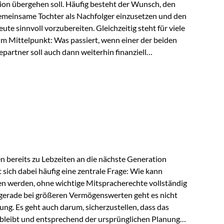
ion übergehen soll. Häufig besteht der Wunsch, den
meinsame Tochter als Nachfolger einzusetzen und den
e sinnvoll vorzubereiten. Gleichzeitig steht für viele
im Mittelpunkt: Was passiert, wenn einer der beiden
partner soll auch dann weiterhin finanziell
ngeschränkt über das gemeinsame Vermögen verfügen
ngssituation bietet die Private Wealth Police der
 Gestaltungsmöglichkeit. Die Ausgangssituation
piel vor: Ein…
 bereits zu Lebzeiten an die nächste Generation
t sich dabei häufig eine zentrale Frage: Wie kann
en werden, ohne wichtige Mitspracherechte vollständig
gerade bei größeren Vermögenswerten geht es nicht
ng. Es geht auch darum, sicherzustellen, dass das
 bleibt und entsprechend der ursprünglichen Planung