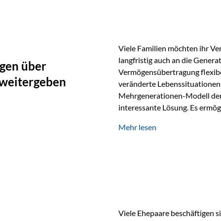
oder Stiftungen, als Versiche
Vienna-Life die Einsatzmöglic
Viele Familien möchten ihr Ve
langfristig auch an die Genera
gen über
Vermögensübertragung flexibel
 weitergeben
veränderte Lebenssituationen 
Mehrgenerationen-Modell der 
interessante Lösung. Es ermög
generationenübergreifend zu s
Mehr lesen
Ausgangssituation Stellen Sie 
viele Jahre Vermögen aufgebau
eigenen Kindern, sondern lan
Viele Ehepaare beschäftigen si