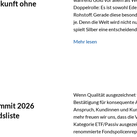
ukunft ohne
Doppelrolle: Es ist sowohl Ede
Rohstoff. Gerade diese besond
je. Denn die Welt wird nicht n
spielt Silber eine entscheiden
Silber verfügt über die höchste
Mehr lesen
Eigenschaft macht es für zahl
Silber findet sich unter ande
Smartphones und Tablets…
Wenn Qualität ausgezeichnet w
Bestätigung für konsequente 
ummit 2026
Anspruch, Kundinnen und Kun
sliste
mehr freuen wir uns, dass die
Kategorie ETF/Passiv ausgezei
renommierte Fondspolicenrep