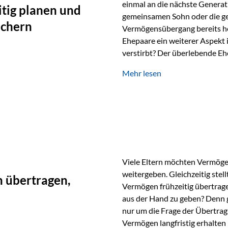
einmal an die nächste Generat
tig planen und
gemeinsamen Sohn oder die ge
ichern
Vermögensübergang bereits heut
Ehepaare ein weiterer Aspekt 
verstirbt? Der überlebende Ehe
unabhängig bleiben und unei
Mehr lesen
können. Genau für diese Ausga
Vienna-Life eine durchdachte
Stellen Sie sich folgendes Beis
Viele Eltern möchten Vermögen
weitergeben. Gleichzeitig stell
 übertragen,
Vermögen frühzeitig übertrag
aus der Hand zu geben? Denn 
nur um die Frage der Übertragu
Vermögen langfristig erhalten