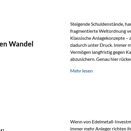
Steigende Schuldenstände, har
fragmentierte Weltordnung ver
Klassische Anlagekonzepte – al
chen Wandel
dadurch unter Druck. Immer m
Vermögen langfristig gegen Ka
abzusichern. Genau hier rücke
Rohstoffe und digitale Assets
Mehr lesen
Rolle zurück Gold erlebt derz
Wertspeicher. Treiber sind Re
Spannungen und ein schleiche
Papierwährungen. Wie groß die
Langfristvergleich: Seit…
Wenn von Edelmetall-Investmen
immer mehr Anleger richten ihr