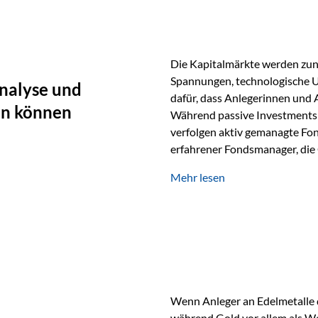
Die Kapitalmärkte werden zun
Spannungen, technologische U
nalyse und
dafür, dass Anlegerinnen und
en können
Während passive Investments 
verfolgen aktiv gemanagte Fon
erfahrener Fondsmanager, die 
Portfolios gezielt steuern. G
Mehr lesen
geprägt ist, kann diese akti
bieten. Was zeichnet aktive Fo
einen Markt abzubilden, sonde
Fondsmanager analysieren U
Wenn Anleger an Edelmetalle d
während Gold vor allem als We