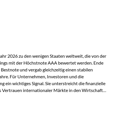
ndspolicen-Anbieter aus Investmentsicht analysiert
gebnis: Die ETF-Auswahl der Vienna-Life zählt zu den
t. Für uns ist diese Auszeichnung eine Bestätigung
nspruchs,…
Jahr 2026 zu den wenigen Staaten weltweit, die von der
ings mit der Höchstnote AAA bewertet werden. Ende
 Bestnote und vergab gleichzeitig einen stabilen
ahre. Für Unternehmen, Investoren und die
g ein wichtiges Signal. Sie unterstreicht die finanzielle
s Vertrauen internationaler Märkte in den Wirtschafts-
ein. Starker Wirtschaftsstandort trotz
irtschaftlichen Rahmenbedingungen bleiben
nsicherheiten, eine verhaltene Investitionstätigkeit
e in wichtigen Exportmärkten beeinflussen auch die
. Dennoch sieht…