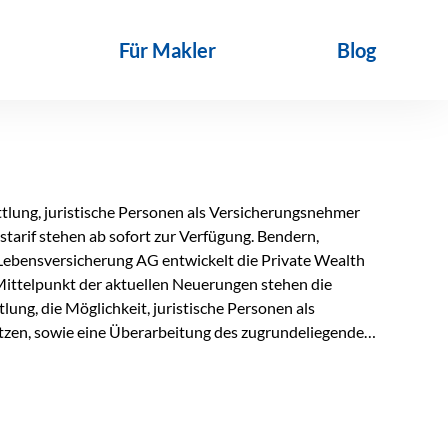
Für Makler
Blog
lung, juristische Personen als Versicherungsnehmer
tarif stehen ab sofort zur Verfügung. Bendern,
Lebensversicherung AG entwickelt die Private Wealth
Mittelpunkt der aktuellen Neuerungen stehen die
ung, die Möglichkeit, juristische Personen als
zen, sowie eine Überarbeitung des zugrundeliegenden
ie automatische Antragsübermittlung wird die
r deutlich effizienter gestaltet. Anträge werden direkt
ienbrüche reduziert und die weitere Bearbeitung
 auch juristische Personen, wie Kapitalgesellschaften