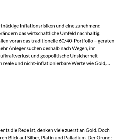
tnäckige Inflationsrisiken und eine zunehmend
ändern das wirtschaftliche Umfeld nachhaltig.
len voran das traditionelle 60/40-Portfolio – geraten
ehr Anleger suchen deshalb nach Wegen, ihr
ufkraftverlust und geopolitische Unsicherheit
n reale und nicht-inflationierbare Werte wie Gold,
 wieder in den Fokus. Gold gewinnt seine monetäre
eit eine bemerkenswerte Renaissance als monetärer
kordkäufe der Zentralbanken, geopolitische
nder Vertrauensverlust in ungedeckte
ser Vertrauensverlust ausfällt, zeigt ein nüchterner
ts die Rede ist, denken viele zuerst an Gold. Doch
en Blick auf Silber, Platin und Palladium. Der Grund: