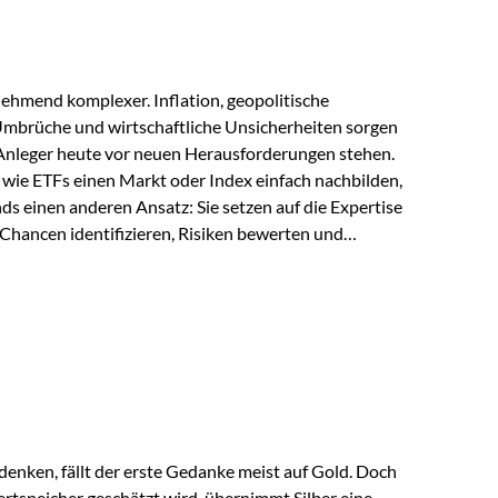
ehmend komplexer. Inflation, geopolitische
mbrüche und wirtschaftliche Unsicherheiten sorgen
 Anleger heute vor neuen Herausforderungen stehen.
wie ETFs einen Markt oder Index einfach nachbilden,
ds einen anderen Ansatz: Sie setzen auf die Expertise
Chancen identifizieren, Risiken bewerten und
erade in einem Umfeld, das von schnellen Veränderungen
ve Herangehensweise einen entscheidenden Mehrwert
nds aus? Aktive Fonds verfolgen das Ziel, nicht nur
rn gezielt Anlageentscheidungen zu treffen.
nternehmen,…
enken, fällt der erste Gedanke meist auf Gold. Doch
rtspeicher geschätzt wird, übernimmt Silber eine