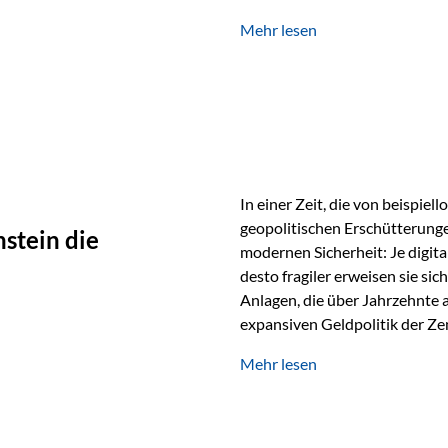
verwendet wird. Ein Beispiel au
Mehr lesen
Ein Vater schenkt seiner Tocht
möchte die Tochter das Geld k
In einer Zeit, die von beispie
geopolitischen Erschütterunge
stein die
modernen Sicherheit: Je digit
desto fragiler erweisen sie sic
Anlagen, die über Jahrzehnte 
expansiven Geldpolitik der Zen
Rückbesinnung auf ein Jahrtaus
Mehr lesen
die modernste und strategisch 
Werte und der richtige Rechts
eine strategische Notwendigk