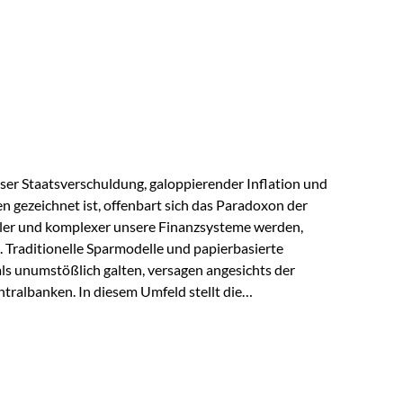
s der Praxis Stellen Sie sich folgende Situation vor:
er einen Teil seines Vermögens. Einige Jahre später
urzfristig verwenden, um…
lloser Staatsverschuldung, galoppierender Inflation und
n gezeichnet ist, offenbart sich das Paradoxon der
aler und komplexer unsere Finanzsysteme werden,
h. Traditionelle Sparmodelle und papierbasierte
als unumstößlich galten, versagen angesichts der
tralbanken. In diesem Umfeld stellt die
ende altes Edelmetall keine Nostalgie dar, sondern ist
klügste Antwort auf globale Instabilität. Physische
standort sind heute keine bloße Option mehr, sondern
eit. 1. Der massive Aufwand hinter einem winzigen…