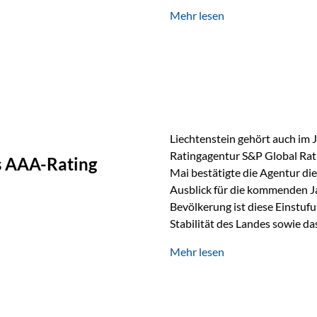
GmbH, bei dem mehr als 20 Fo
Mehr lesen
und verglichen wurden. Das Er
drei besten Angeboten am Mark
unseres Weges und unseres A
Liechtenstein gehört auch im 
Ratingagentur S&P Global Rat
as AAA-Rating
Mai bestätigte die Agentur die
Ausblick für die kommenden J
Bevölkerung ist diese Einstufun
Stabilität des Landes sowie da
und Finanzstandort Liechtenst
Mehr lesen
Herausforderungen Die weltw
anspruchsvoll. Geopolitische U
und eine schwächere Nachfrag
liechtensteinische Wirtschaft