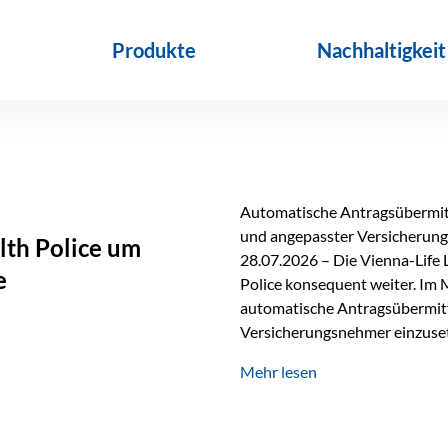
Produkte
Nachhaltigkeit
Automatische Antragsübermitt
und angepasster Versicherungs
lth Police um
28.07.2026 – Die Vienna-Life 
e
Police konsequent weiter. Im 
automatische Antragsübermittl
Versicherungsnehmer einzuset
Versicherungstarifes. Durch d
Mehr lesen
Abwicklung für Vertriebspartne
elektronisch übermittelt, Med
beschleunigt. Ab sofort können