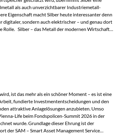
lmetall als auch unverzichtbarer Industriemetall-
ere Eigenschaft macht Silber heute interessanter denn
ur digitaler, sondern auch elektrischer – und genau dort
de Rolle. Silber – das Metall der modernen Wirtschaft
 elektrische Leitfähigkeit aller Metalle. Diese
reiche Zukunftstechnologien praktisch unverzichtbar.
rem in: Solarmodulen Elektrofahrzeugen Halbleitern
ird, ist das mehr als ein schöner Moment – es ist eine
Arbeit, fundierte Investmententscheidungen und den
den attraktive Anlagelösungen anzubieten. Umso
 Vienna-Life beim Fondspolicen-Summit 2026 in der
chnet wurde. Grundlage dieser Ehrung ist der
ort der SAM – Smart Asset Management Service