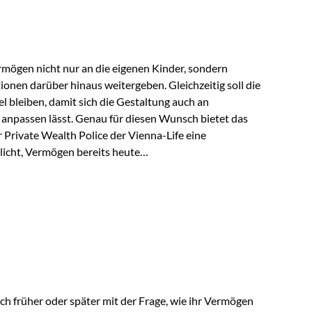
rungsnehmer eingesetzt werden. Damit erweitert die
hkeiten der Private Wealth Police insbesondere für…
rmögen nicht nur an die eigenen Kinder, sondern
tionen darüber hinaus weitergeben. Gleichzeitig soll die
 bleiben, damit sich die Gestaltung auch an
anpassen lässt. Genau für diesen Wunsch bietet das
Private Wealth Police der Vienna-Life eine
licht, Vermögen bereits heute
trukturieren und dennoch flexibel zu bleiben. Die
sich folgende Familie vor: Die Großeltern haben über
t. Ihr Wunsch ist es, dieses Vermögen nicht nur den
gfristig auch den Enkeln zukommen zu…
ch früher oder später mit der Frage, wie ihr Vermögen