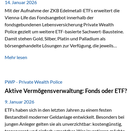
breit ab, ohne die…
14. Januar 2026
Mit der Aufnahme der ZKB Edelmetall-ETFs erweitert die
Vienna-Life das Fondsangebot innerhalb der
fondsgebundenen Lebensversicherung Private Wealth
Police gezielt um weitere ETF-basierte Sachwert-Bausteine.
Damit stehen Gold, Silber, Platin und Palladium als
börsengehandelte Lösungen zur Verfügung, die jeweils
physisch hinterlegte Edelmetalle abbilden. Der Fokus liegt
Mehr lesen
dabei nicht auf einzelnen Marktmeinungen, sondern auf
einer systematischen Portfoliologik: ETFs dienen als
transparente, effiziente Bausteine für Risikostreuung,
Inflationsrobustheit und Stabilisierung – eingebettet in eine
PWP - Private Wealth Police
liechtensteinische Versicherungsstruktur. Die
Aktive Vermögensverwaltung: Fonds oder ETF?
Sicherheitsarchitektur: Liechtenstein als Strukturprinzip Die
Private Wealth Police positioniert sich mit einer dreistufigen
9. Januar 2026
Sicherheitsarchitektur, die auf mehreren Ebenen ansetzt:
ETFs haben sich in den letzten Jahren zu einem festen
Stufe 1: Versicherer-Ebene • Versicherung mit…
Bestandteil moderner Geldanlage entwickelt. Besonders bei
jungen Anleger gelten sie als unverzichtbar: kostengünstig,
transparent und einfach umsetzbar. Wer investieren möchte,