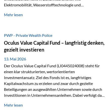
Elektromobilität, Wasserstofftechnologie und
Digitalisierung. Dadurch verbinden sie zwei wichtige
Mehr lesen
Faktoren für Investoren – begrenztes Angebot und
steigende industrielle Nachfrage. Edelmetalle als
Investment mit Zukunftspotenzial Während Gold oft als
klassischer „Sicherheitsanker“ gilt, bieten Silber, Platin und
PWP - Private Wealth Police
Palladium zusätzlich die Chance, von technologischen
Oculus Value Capital Fund – langfristig denken,
Entwicklungen zu profitieren. Die Nachfrage entsteht nicht
gezielt investieren
nur durch Anleger, sondern vor allem durch die Industrie.
Gerade in…
13. Mai 2026
Der Oculus Value Capital Fund (LI0445024008) steht für
einen klar strukturierten, wertorientierten
Investmentansatz. Ziel des Fonds ist es, langfristiges
Kapitalwachstum zu erzielen und zwar durch gezielte
Beteiligungen an ausgewählten Unternehmen sowie durch
Investitionen in Unternehmensanleihen. Dabei verfolgt das
Fondsmanagement eine klare Philosophie: Nicht kurzfristige
Mehr lesen
Marktbewegungen stehen im Fokus, sondern die