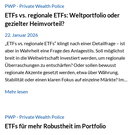
gerade dann, wenn Märkte nervös werden,…
PWP - Private Wealth Police
ETFs vs. regionale ETFs: Weltportfolio oder
gezielter Heimvorteil?
22. Januar 2026
„ETFs vs. regionale ETFs“ klingt nach einer Detailfrage – ist
aber in Wahrheit eine Frage des Anlagestils. Soll möglichst
breit in die Weltwirtschaft investiert werden, um regionale
Überraschungen zu entschärfen? Oder sollen bewusst
regionale Akzente gesetzt werden, etwa über Währung,
Stabilität oder einen klaren Fokus auf einzelne Märkte? Im
Rahmen der fondsgebundenen Lebensversicherung Private
Mehr lesen
Wealth Police der Vienna-Life lassen sich beide Ansätze
kombinieren. Der „Schutz“ im Portfolio entsteht dabei nicht
als Garantie, sondern als Zusammenspiel aus
Risikostreuung, Inflationsrobustheit und Stabilisierung. 1)
PWP - Private Wealth Police
Die Philosophiefrage: breit oder bewusst? Global investieren
ETFs für mehr Robustheit im Portfolio
bedeutet: Das Portfolio bildet die Weltmärkte möglichst