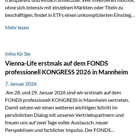
ohne sich intensiv mit einzelnen Märkten oder Titeln zu
beschäftigen, findet in ETFs einen unkomplizierten Einstieg
in den Kapitalmarkt. Aktiv gemanagte Fonds hingegen
Mehr lesen
werden häufig kritisch betrachtet. Sie gelten als teurer,
komplexer und weniger zeitgemäß. Doch greift diese
Einschätzung wirklich zu kurz? Ein differenzierter Blick zeigt:
Beide Ansätze haben ihre Berechtigung und ihre Stärken
Infos für Sie
entfalten sie oft gerade in Kombination. ETFs: Effizient, breit
Vienna-Life erstmals auf dem FONDS
gestreut und klar strukturiert…
professionell KONGRESS 2026 in Mannheim
7. Januar 2026
Am 28. und 29. Januar 2026 sind wir erstmals auf dem
FONDS professionell KONGRESS in Mannheim vertreten.
Damit setzen wir einen weiteren wichtigen Schritt im
persönlichen Dialog mit unseren Vertriebspartnern und
freuen uns auf zwei Tage voller Austausch, neuer
Perspektiven und fachlicher Impulse. Der FONDS
professionell KONGRESS zählt zu den wichtigsten