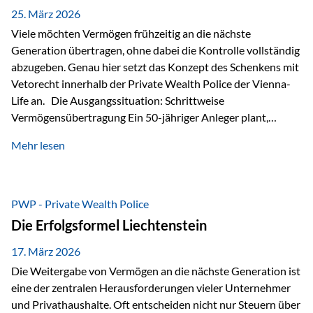
Besonders hervorzuheben ist hierbei Artikel 14 der
25. März 2026
liechtensteinischen Verfassung. Darin…
Viele möchten Vermögen frühzeitig an die nächste
Generation übertragen, ohne dabei die Kontrolle vollständig
abzugeben. Genau hier setzt das Konzept des Schenkens mit
Vetorecht innerhalb der Private Wealth Police der Vienna-
Life an. Die Ausgangssituation: Schrittweise
Vermögensübertragung Ein 50-jähriger Anleger plant,
seinem Kind Vermögen zu übertragen. Dabei soll nicht nur
Mehr lesen
der steuerliche Freibetrag optimal genutzt werden, sondern
auch sichergestellt sein, dass mit dem verschenken Geld
verantwortungsvoll umgegangen wird. Das Ziel:Eine
strukturierte, langfristige Vermögensübertragung, ohne die
PWP - Private Wealth Police
Kontrolle vollständig aus der Hand zu geben. Die Lösung:
Die Erfolgsformel Liechtenstein
Abschmelzung mit Vetorecht Die Umsetzung erfolgt über die
Private Wealth Police…
17. März 2026
Die Weitergabe von Vermögen an die nächste Generation ist
eine der zentralen Herausforderungen vieler Unternehmer
und Privathaushalte. Oft entscheiden nicht nur Steuern über