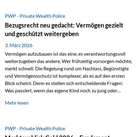
Das Problem: Laufende Besteuerung im Depot Im
Privatdepot fallen an: Abgeltungssteuer Fondsbesteuerung
PWP - Private Wealth Police
(Vorabpauschale, Teilfreistellung) Kein steuerlicher Abzug
Bezugsrecht neu gedacht: Vermögen gezielt
der Vermögensverwaltungs-Gebühren /
und geschützt weitergeben
Depotbankgebühren Jährliches Steuerreporting erforderlich
Zinsen, Dividenden und Kursgewinne werden laufend
3. März 2026
besteuert.
Vermögen aufzubauen ist das eine, es verantwortungsvoll
weiterzugeben das andere. Wer frühzeitig vorsorgen möchte,
merkt schnell: Die Regelung rund um Nachlass, Begünstigte
und Vermögensschutz ist komplexer, als es auf den ersten
Blick scheint. Denn es stellen sich entscheidende Fragen:
Was passiert, wenn das eigene Kind noch zu jung oder
unerfahren ist, um eine größere Summe sinnvoll zu
Mehr lesen
verwalten? Wie kann verhindert werden, dass Ex-Partner,
Gläubiger oder andere Dritte Zugriff auf das Vermögen
erhalten? Und wie lässt sich Vermögen klar und
unbürokratisch übertragen, ohne ausschließlich auf ein
PWP - Private Wealth Police
Testament angewiesen zu sein? Wenn klassische Lösungen