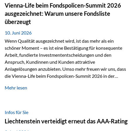
zahlreiche Zukunftstechnologien praktisch unverzichtbar.
Vienna-Life beim Fondspolicen-Summit 2026
Silber findet sich unter anderem in: Solarmodulen
ausgezeichnet: Warum unsere Fondsliste
Elektrofahrzeugen Halbleitern Smartphones und Tablets…
überzeugt
10. Juni 2026
Wenn Qualität ausgezeichnet wird, ist das mehr als ein
schöner Moment – es ist eine Bestätigung für konsequente
Arbeit, fundierte Investmententscheidungen und den
Anspruch, Kundinnen und Kunden attraktive
Anlagelösungen anzubieten. Umso mehr freuen wir uns, dass
die Vienna-Life beim Fondspolicen-Summit 2026 in der
Kategorie ETF/Passiv ausgezeichnet wurde. Grundlage
Mehr lesen
dieser Ehrung ist der renommierte Fondspolicenreport der
SAM – Smart Asset Management Service GmbH, bei dem
mehr als 20 Fondspolicen-Anbieter aus Investmentsicht
analysiert und verglichen wurden. Das Ergebnis: Die ETF-
Infos für Sie
Auswahl der Vienna-Life zählt zu den drei besten Angeboten
Liechtenstein verteidigt erneut das AAA-Rating
am Markt. Für uns ist diese Auszeichnung eine Bestätigung