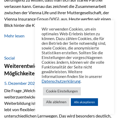
verlassen kann. Genau das zeichnet die Zusammenarbeit
zwischen der Vienna Life und ihrer Muttergesellschaft, der
Vienna Insurance Group (VIG), aus. Heute werfen wir einen
Blick hinter die Kulissen auf eine Unternehmensgruppe mit
Wir verwenden Cookies, um ein
beeindruckender Geschichte, gewachsenem Know-how und
optimales Web-Erlebnis bieten zu
Mehr lesen
einem stabilen Fundament. Ein starkes Netzwerk in ganz
können. Dazu zählen Cookies, die für
den Betrieb der Seite notwendig sind,
Europa Die Vienna Insurance Group ist die führende
sowie Cookies, die anonymisierte
Versicherungsgruppe in Zentral- und Osteuropa. Mit über
Statistiken erstellen. Sollten Sie die
50 Versicherungsgesellschaften in insgesamt 30 Ländern
Social
Einstellungen der vorgeschlagenen
Cookies ändern, können wir die volle
verbindet sie regionale Stärke mit internationaler
Weiterentwicklung im Berufsalltag: Welche
Funktionalität der Seite nicht
Kompetenz.
gewährleisten. Weitere
Möglichkeiten es gibt
Informationen finden Sie in unserer
Datenschutzerklärung
.
5. Dezember 2025
Die Frage „Welche Möglichkeiten gibt es, sich
Cookie Einstellungen
weiterzuentwickeln?“ lässt sich heute vielseitig beantworten.
Alle ablehnen
Alle akzeptieren
Weiterbildung ist längst kein starrer Prozess mehr, sondern
lebt von flexiblen Formaten, individuellen Bedürfnissen und
unterschiedlichen Lernwegen. Das wird besonders deutlich,