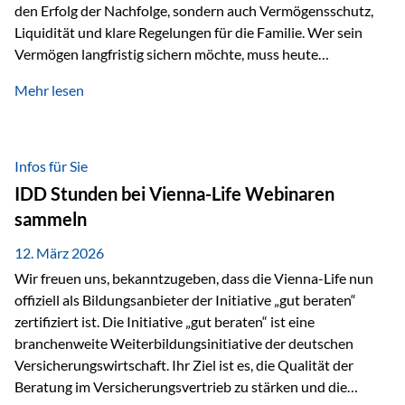
den Erfolg der Nachfolge, sondern auch Vermögensschutz,
Liquidität und klare Regelungen für die Familie. Wer sein
Vermögen langfristig sichern möchte, muss heute
international denken. Und genau hier setzt das Buch
Mehr lesen
„Erfolgsformel Liechtenstein“, herausgegeben und verfasst
von Rolf Klein, an – ein praxisnahes Nachschlagewerk, das
Vermögensnachfolge, Vermögensmanagement und
Vermögensschutz strategisch miteinander verbindet.
Infos für Sie
Warum klassische Nachfolgeplanung oft scheitert Viele
IDD Stunden bei Vienna-Life Webinaren
Vermögen werden erst im Todesfall übertragen. Das kann zu
sammeln
Problemen führen: Hohe Erbschaftsteuern Streitigkeiten
zwischen Erben Liquiditätsprobleme bei Immobilien…
12. März 2026
Wir freuen uns, bekanntzugeben, dass die Vienna-Life nun
offiziell als Bildungsanbieter der Initiative „gut beraten“
zertifiziert ist. Die Initiative „gut beraten“ ist eine
branchenweite Weiterbildungsinitiative der deutschen
Versicherungswirtschaft. Ihr Ziel ist es, die Qualität der
Beratung im Versicherungsvertrieb zu stärken und die