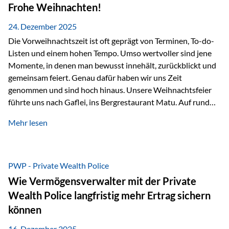
Erlebnissen konnten wir…
Frohe Weihnachten!
24. Dezember 2025
Die Vorweihnachtszeit ist oft geprägt von Terminen, To-do-
Listen und einem hohen Tempo. Umso wertvoller sind jene
Momente, in denen man bewusst innehält, zurückblickt und
gemeinsam feiert. Genau dafür haben wir uns Zeit
genommen und sind hoch hinaus. Unsere Weihnachtsfeier
führte uns nach Gaflei, ins Bergrestaurant Matu. Auf rund
1.500 Metern über dem Rheintal erwartete uns nicht nur ein
Mehr lesen
beeindruckendes Panorama, sondern auch etwas, das im
Alltag oft zu kurz kommt: Ruhe, Klarheit und echter
Weitblick, im wahrsten Sinne des Wortes. Inmitten
verschneiter Landschaft, bei feinem Essen, guter Musik und
PWP - Private Wealth Police
einer entspannten…
Wie Vermögensverwalter mit der Private
Wealth Police langfristig mehr Ertrag sichern
können
16. Dezember 2025