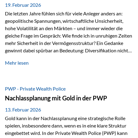
19. Februar 2026
Die letzten Jahre fühlen sich für viele Anleger anders an:
geopolitische Spannungen, wirtschaftliche Unsicherheit,
hohe Volatilität an den Märkten – und immer wieder die
gleiche Frage im Gespräch: Wie finde ich in unruhigen Zeiten
mehr Sicherheit in der Vermögensstruktur? Ein Gedanke
gewinnt dabei spürbar an Bedeutung: Diversifikation nicht
nur über Anlageklassen, sondern auch über Jurisdiktionen.
Mehr lesen
Wer Vermögen ausschließlich in einem Rechtsraum
organisiert, ist auch von dessen Rahmenbedingungen
besonders abhängig. Genau hier kann das Fürstentum
Liechtenstein eine Rolle spielen: außerhalb der EU, ohne
PWP - Private Wealth Police
Euro, mit einem eigenständigen Rechts- und Finanzplatz.
Nachlassplanung mit Gold in der PWP
Und genau an dieser Stelle setzt der 3-Zellenschutz an –…
13. Februar 2026
Gold kann in der Nachlassplanung eine strategische Rolle
spielen, insbesondere dann, wenn es in eine klare Struktur
eingebettet wird. In der Private Wealth Police (PWP) kann