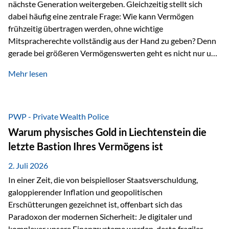
nächste Generation weitergeben. Gleichzeitig stellt sich
dabei häufig eine zentrale Frage: Wie kann Vermögen
frühzeitig übertragen werden, ohne wichtige
Mitspracherechte vollständig aus der Hand zu geben? Denn
gerade bei größeren Vermögenswerten geht es nicht nur um
die Frage der Übertragung. Es geht auch darum,
Mehr lesen
sicherzustellen, dass das Vermögen langfristig erhalten
bleibt und entsprechend der ursprünglichen Planung
verwendet wird. Ein Beispiel aus der Praxis Stellen Sie sich
folgende Situation vor: Ein Vater schenkt seiner Tochter
PWP - Private Wealth Police
einen Teil seines Vermögens. Einige Jahre später möchte die
Warum physisches Gold in Liechtenstein die
Tochter das Geld kurzfristig verwenden, um…
letzte Bastion Ihres Vermögens ist
2. Juli 2026
In einer Zeit, die von beispielloser Staatsverschuldung,
galoppierender Inflation und geopolitischen
Erschütterungen gezeichnet ist, offenbart sich das
Paradoxon der modernen Sicherheit: Je digitaler und
komplexer unsere Finanzsysteme werden, desto fragiler