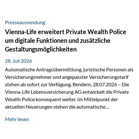
Beratung Digitale Prozesse und künstliche Intelligenz sind
längst Teil des Versicherungsalltags. Sie erleichtern
administrative Aufgaben, beschleunigen Abläufe und
Presseaussendung
schaffen mehr Zeit für das Wesentliche: die persönliche
Vienna-Life erweitert Private Wealth Police
Beratung. Gerade deshalb wird die individuelle Betreuung
um digitale Funktionen und zusätzliche
zum entscheidenden Erfolgsfaktor. Technologie kann
Gestaltungsmöglichkeiten
unterstützen, Vertrauen entsteht jedoch weiterhin im
persönlichen Gespräch. Bei der Vienna-Life reagieren…
28. Juli 2026
Automatische Antragsübermittlung, juristische Personen als
Versicherungsnehmer und angepasster Versicherungstarif
stehen ab sofort zur Verfügung. Bendern, 28.07.2026 – Die
Vienna-Life Lebensversicherung AG entwickelt die Private
Wealth Police konsequent weiter. Im Mittelpunkt der
aktuellen Neuerungen stehen die automatische
Antragsübermittlung, die Möglichkeit, juristische Personen
Mehr lesen
als Versicherungsnehmer einzusetzen, sowie eine
Überarbeitung des zugrundeliegenden Versicherungstarifes.
Durch die automatische Antragsübermittlung wird die