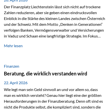
Der Finanzplatz Liechtenstein lässt sich nicht auf trockene
Zahlen reduzieren, aber sie geben einen eindrucksvollen
Einblick in die Stärke des kleinen Landes zwischen Österreich
und der Schweiz. Mit dem Motto „Denken in Generationen“
verfolgen Banken, Vermögensverwalter und Versicherungen
in Vaduz und Schaan eine langfristige Strategie. Im Fokus
stehen dabei vor allem: Qualität Stabilität internationaler
Mehr lesen
Marktzugang Liechtenstein hat sich in den letzten Jahren zu
einem wichtigen Drehpunkt für grenzüberschreitende
Finanzdienstleistungen entwickelt – und die aktuellsten
verfügbaren Kennzahlen (Stand Ende 2024, veröffentlicht
Finanzen
2025/2026)…
Beratung, die wirklich verstanden wird
22. April 2026
Wie legt man sein Geld sinnvoll an und vor allem so, dass
man es wirklich versteht? Genau hier liegt eine der größten
Herausforderungen in der Finanzberatung. Denn oft sind es
nicht die Produkte selbst, die kompliziert sind, sondern die