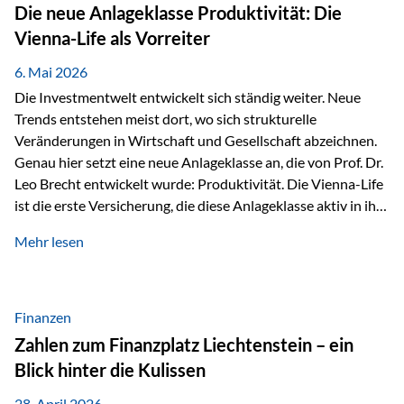
Strecke mit rund 4,8 Kilometern und 680 Höhenmetern
Die neue Anlageklasse Produktivität: Die
stellte die Teilnehmerinnen und Teilnehmer vor eine
Vienna-Life als Vorreiter
sportliche Herausforderung. Doch…
6. Mai 2026
Die Investmentwelt entwickelt sich ständig weiter. Neue
Trends entstehen meist dort, wo sich strukturelle
Veränderungen in Wirtschaft und Gesellschaft abzeichnen.
Genau hier setzt eine neue Anlageklasse an, die von Prof. Dr.
Leo Brecht entwickelt wurde: Produktivität. Die Vienna-Life
ist die erste Versicherung, die diese Anlageklasse aktiv in ihre
Lösung integriert und positioniert sich damit bewusst als
Mehr lesen
Vorreiter. Warum auf das Thema Produktivität setzen? Die
globalen Herausforderungen der Zeit, wie Inflation,
demografischer Wandel oder sinkendes
Wirtschaftswachstum, verändern die Spielregeln für
Finanzen
Investoren. Produktivität adressiert genau diese
Zahlen zum Finanzplatz Liechtenstein – ein
Herausforderungen, da wirtschaftliches Wachstum
Blick hinter die Kulissen
langfristig durch Produktivitätssteigerung entsteht, also
durch die Fähigkeit von Unternehmen, mehr…
28. April 2026