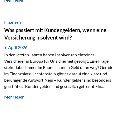
Modernes Value Investing als Grundlage Der
Investmentansatz von Estably basiert auf der
Weiterentwicklung des klassischen Value Investing. Im
Fokus stehen Unternehmen, deren Börsenkurs unter ihrem
Finanzen
inneren Wert liegt. Neben klassischen
Was passiert mit Kundengeldern, wenn eine
Bewertungskennzahlen werden auch qualitative Faktoren
Versicherung insolvent wird?
wie Geschäftsmodell, Wettbewerbsvorteile und
Managementqualität…
9. April 2026
In den letzten Jahren haben Insolvenzen einzelner
Versicherer in Europa für Unsicherheit gesorgt. Eine Frage
steht dabei immer im Raum: Ist mein Geld dann weg? Gerade
im Finanzplatz Liechtenstein gibt es darauf eine klare und
beruhigende Antwort:Nein – Kundengelder sind besonders
geschützt. Kundengelder sind gesetzlich getrennt Ein
zentraler Schutzmechanismus in Liechtenstein ist die
Mehr lesen
sogenannte Sondermasse. Das bedeutet:Die
Vermögenswerte, die zur Deckung der
Versicherungsverpflichtungen dienen, werden rechtlich vom
Vermögen der Versicherungsgesellschaft getrennt. Konkret