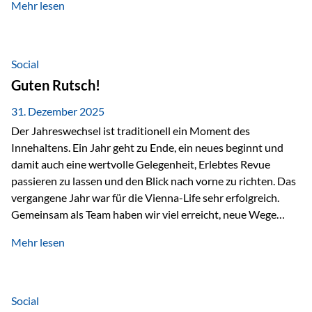
Mehr lesen
Branchentreffen für Finanz- und Versicherungsprofis im
deutschsprachigen Raum. Für uns bietet die Veranstaltung
die ideale Plattform, um aktuelle Themen rund um Vorsorge,
Vermögensstrukturierung und Nachfolgeplanung
Social
gemeinsam zu diskutieren. Persönlich für Sie vor Ort An
Guten Rutsch!
beiden Kongresstagen stehen Ihnen Maximilian
Fichtenbauer, Dirk…
31. Dezember 2025
Der Jahreswechsel ist traditionell ein Moment des
Innehaltens. Ein Jahr geht zu Ende, ein neues beginnt und
damit auch eine wertvolle Gelegenheit, Erlebtes Revue
passieren zu lassen und den Blick nach vorne zu richten. Das
vergangene Jahr war für die Vienna-Life sehr erfolgreich.
Gemeinsam als Team haben wir viel erreicht, neue Wege
beschritten und besondere Momente erlebt.
Mehr lesen
Veranstaltungen wie der Schnifisschnauf, aber auch unsere
Teamevents, vom Minigolf bis zur Weihnachtsfeier, haben
den Zusammenhalt gestärkt und gezeigt, wie wichtig ein
starkes Miteinander ist. Neben diesen gemeinsamen
Social