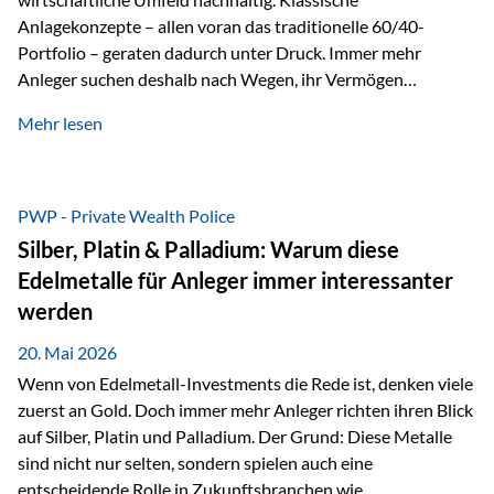
Anlagekonzepte – allen voran das traditionelle 60/40-
Portfolio – geraten dadurch unter Druck. Immer mehr
Anleger suchen deshalb nach Wegen, ihr Vermögen
langfristig gegen Kaufkraftverlust und geopolitische
Mehr lesen
Unsicherheit abzusichern. Genau hier rücken reale und
nicht-inflationierbare Werte wie Gold, Rohstoffe und
digitale Assets wieder in den Fokus. Gold gewinnt seine
monetäre Rolle zurück Gold erlebt derzeit eine
PWP - Private Wealth Police
bemerkenswerte Renaissance als monetärer Wertspeicher.
Silber, Platin & Palladium: Warum diese
Treiber sind Rekordkäufe der Zentralbanken, geopolitische
Edelmetalle für Anleger immer interessanter
Spannungen und ein schleichender Vertrauensverlust in
werden
ungedeckte Papierwährungen. Wie groß dieser
Vertrauensverlust ausfällt, zeigt ein nüchterner
20. Mai 2026
Langfristvergleich: Seit…
Wenn von Edelmetall-Investments die Rede ist, denken viele
zuerst an Gold. Doch immer mehr Anleger richten ihren Blick
auf Silber, Platin und Palladium. Der Grund: Diese Metalle
sind nicht nur selten, sondern spielen auch eine
entscheidende Rolle in Zukunftsbranchen wie