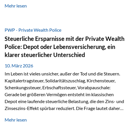
kontinuierliche Weiterbildung von vertrieblich tätigen
Mehr lesen
Personen transparent zu dokumentieren. Seit der
Umsetzung der EU-Versicherungsvertriebsrichtlinie besteht
eine gesetzliche Weiterbildungspflicht von mindestens 15
Stunden pro Jahr für vertrieblich tätige Personen in der
PWP - Private Wealth Police
Versicherungsbranche. Über die Weiterbildungsdatenbank
Steuerliche Ersparnisse mit der Private Wealth
von „gut beraten“ können absolvierte Bildungsmaßnahmen
Police: Depot oder Lebensversicherung, ein
zentral erfasst und dokumentiert werden. „gut beraten“
klarer steuerlicher Unterschied
zertifiziert Als zertifizierter Bildungsanbieter können unsere
Webinare nun für die…
10. März 2026
Im Leben ist vieles unsicher, außer der Tod und die Steuern.
Kapitalertragsteuer, Solidaritätszuschlag, Kirchensteuer,
Schenkungssteuer, Erbschaftssteuer, Vorabpauschale:
Gerade bei größeren Vermögen entsteht im klassischen
Depot eine laufende steuerliche Belastung, die den Zins- und
Zinseszins-Effekt spürbar reduziert. Die Frage lautet daher:
Wie kann Vermögen strukturiert werden, damit Steuern
Mehr lesen
nicht laufend Kapital entziehen – sondern möglichst lange im
System arbeiten? Hier setzt die Private Wealth Police an.