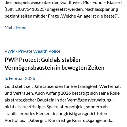
dies beispielsweise über den GoldInvest Plus Fund – Klasse I
(ISIN LI0395418325) umgesetzt werden. Nachlassplanung
beginnt selten mit der Frage „Welche Anlage ist die beste?“.
In der Praxis geht es zuerst um ganz andere Themen:Wer soll
Mehr lesen
was bekommen – wann – und in welcher Struktur?Und vor
allem: Wie lassen sich Streit, Liquiditätsengpässe oder
Notverkäufe vermeiden, wenn ein Todesfall eintritt? Gerade
bei größeren Vermögen ist das entscheidend.
PWP - Private Wealth Police
PWP Protect: Gold als stabiler
Vermögensbaustein in bewegten Zeiten
5. Februar 2026
Gold steht seit Jahrtausenden für Beständigkeit, Werterhalt
und Vertrauen. Auch Anfang 2026 bestätigt sich seine Rolle
als strategischer Baustein in der Vermögensverwaltung –
nicht als kurzfristiges Spekulationsobjekt, sondern als
stabilisierendes Element in langfristig ausgerichteten
Portfolios. Dabei gilt: Kurzfristige Kursrückgänge und
Schwankungen sind jederzeit möglich – insbesondere nach