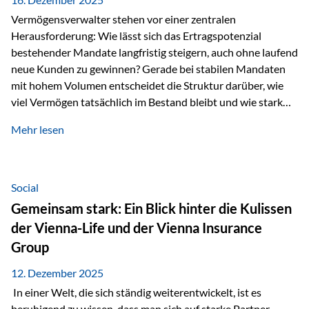
Vermögensverwalter stehen vor einer zentralen
Herausforderung: Wie lässt sich das Ertragspotenzial
bestehender Mandate langfristig steigern, auch ohne laufend
neue Kunden zu gewinnen? Gerade bei stabilen Mandaten
mit hohem Volumen entscheidet die Struktur darüber, wie
viel Vermögen tatsächlich im Bestand bleibt und wie stark
sich das Verwaltungsentgelt über die Jahre entwickelt. Ein
Mehr lesen
Beispiel verdeutlicht diese Wirkung besonders deutlich.
Wird ein Vermögen von 25 Millionen Euro über einen
Zeitraum von 20 Jahren verwaltet, ohne dass neue Kunden
hinzukommen, spielt nicht nur die Rendite eine Rolle. Auch
Social
steuerliche Effekte haben einen erheblichen Einfluss auf…
Gemeinsam stark: Ein Blick hinter die Kulissen
der Vienna-Life und der Vienna Insurance
Group
12. Dezember 2025
In einer Welt, die sich ständig weiterentwickelt, ist es
beruhigend zu wissen, dass man sich auf starke Partner