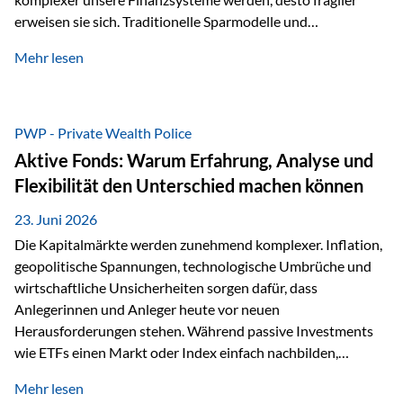
erweisen sie sich. Traditionelle Sparmodelle und
papierbasierte Anlagen, die über Jahrzehnte als
Mehr lesen
unumstößlich galten, versagen angesichts der expansiven
Geldpolitik der Zentralbanken. In diesem Umfeld stellt die
Rückbesinnung auf ein Jahrtausende altes Edelmetall keine
Nostalgie dar, sondern ist die modernste und strategisch
PWP - Private Wealth Police
klügste Antwort auf globale Instabilität. Physische Werte
Aktive Fonds: Warum Erfahrung, Analyse und
und der richtige Rechtsstandort sind heute keine bloße
Flexibilität den Unterschied machen können
Option mehr, sondern eine strategische Notwendigkeit. 1.
Der massive Aufwand hinter einem winzigen…
23. Juni 2026
Die Kapitalmärkte werden zunehmend komplexer. Inflation,
geopolitische Spannungen, technologische Umbrüche und
wirtschaftliche Unsicherheiten sorgen dafür, dass
Anlegerinnen und Anleger heute vor neuen
Herausforderungen stehen. Während passive Investments
wie ETFs einen Markt oder Index einfach nachbilden,
verfolgen aktiv gemanagte Fonds einen anderen Ansatz: Sie
Mehr lesen
setzen auf die Expertise erfahrener Fondsmanager, die