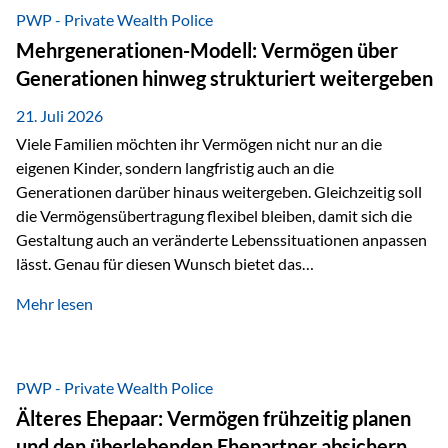
Abwicklung für Vertriebspartner deutlich effizienter
PWP - Private Wealth Police
gestaltet. Anträge werden direkt elektronisch übermittelt,
Mehrgenerationen-Modell: Vermögen über
Medienbrüche reduziert und die weitere Bearbeitung
Generationen hinweg strukturiert weitergeben
beschleunigt. Ab sofort können auch juristische Personen,
wie Kapitalgesellschaften oder Stiftungen, als
21. Juli 2026
Versicherungsnehmer eingesetzt werden. Damit erweitert
Viele Familien möchten ihr Vermögen nicht nur an die
die Vienna-Life die Einsatzmöglichkeiten der Private Wealth
eigenen Kinder, sondern langfristig auch an die
Police insbesondere für…
Generationen darüber hinaus weitergeben. Gleichzeitig soll
die Vermögensübertragung flexibel bleiben, damit sich die
Gestaltung auch an veränderte Lebenssituationen anpassen
lässt. Genau für diesen Wunsch bietet das
Mehrgenerationen-Modell der Private Wealth Police der
Mehr lesen
Vienna-Life eine interessante Lösung. Es ermöglicht,
Vermögen bereits heute generationenübergreifend zu
strukturieren und dennoch flexibel zu bleiben. Die
Ausgangssituation Stellen Sie sich folgende Familie vor: Die
PWP - Private Wealth Police
Großeltern haben über viele Jahre Vermögen aufgebaut. Ihr
Älteres Ehepaar: Vermögen frühzeitig planen
Wunsch ist es, dieses Vermögen nicht nur den eigenen
und den überlebenden Ehepartner absichern