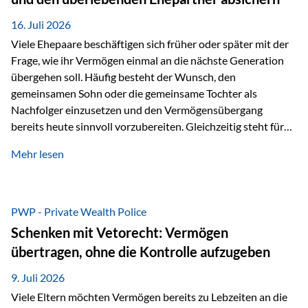
Kindern, sondern langfristig auch den Enkeln zukommen zu…
16. Juli 2026
Viele Ehepaare beschäftigen sich früher oder später mit der
Frage, wie ihr Vermögen einmal an die nächste Generation
übergehen soll. Häufig besteht der Wunsch, den
gemeinsamen Sohn oder die gemeinsame Tochter als
Nachfolger einzusetzen und den Vermögensübergang
bereits heute sinnvoll vorzubereiten. Gleichzeitig steht für
viele Ehepaare ein weiterer Aspekt im Mittelpunkt: Was
Mehr lesen
passiert, wenn einer der beiden verstirbt? Der überlebende
Ehepartner soll auch dann weiterhin finanziell unabhängig
bleiben und uneingeschränkt über das gemeinsame
Vermögen verfügen können. Genau für diese
PWP - Private Wealth Police
Ausgangssituation bietet die Private Wealth Police der
Schenken mit Vetorecht: Vermögen
Vienna-Life eine durchdachte Gestaltungsmöglichkeit. Die
übertragen, ohne die Kontrolle aufzugeben
Ausgangssituation Stellen Sie sich folgendes Beispiel vor:
Ein…
9. Juli 2026
Viele Eltern möchten Vermögen bereits zu Lebzeiten an die