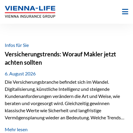
Zum
Inhalt
springen
Infos für Sie
Versicherungstrends: Worauf Makler jetzt
achten sollten
6. August 2026
Die Versicherungsbranche befindet sich im Wandel.
Digitalisierung, künstliche Intelligenz und steigende
Kundenanforderungen verändern die Art und Weise, wie
beraten und vorgesorgt wird. Gleichzeitig gewinnen
klassische Werte wie Sicherheit und langfristige
Vermögensplanung wieder an Bedeutung. Welche Trends
sollten Versicherungsmakler deshalb aktuell besonders im
Mehr lesen
Blick behalten? Digitalisierung und KI verändern die