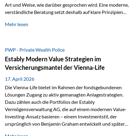
Art und Weise, wie darüber gesprochen wird. Eine moderne,
verständliche Beratung setzt deshalb auf klare Prinzipien
statt auf komplizierte Prognosen. Im Mittelpunkt stehen
Mehr lesen
fünf zentrale Faktoren: eine saubere Struktur, breite
Risikostreuung, Kosteneffizienz, steuerliche Optimierung
und ein wissenschaftlich fundierter Ansatz. Impulse zu
diesem Thema liefern unter anderem die praxisnahen
PWP - Private Wealth Police
Ansätze von Finanzexperte Klaus Rost, der seit vielen Jahren
Estably Modern Value Strategien im
für eine verständliche und…
Versicherungsmantel der Vienna-Life
17. April 2026
Die Vienna-Life bietet im Rahmen der fondsgebundenen
Lösungen Zugang zu aktiv gemanagten Anlagestrategien.
Dazu zählen auch die Portfolios der Estably
Vermögensverwaltung AG, die auf einem modernen Value-
Investing-Ansatz basieren – einem Investmentstil, der
ursprünglich von Benjamin Graham entwickelt und später
durch Investoren wie Warren Buffett weiter geprägt wurde.
Mehr lesen