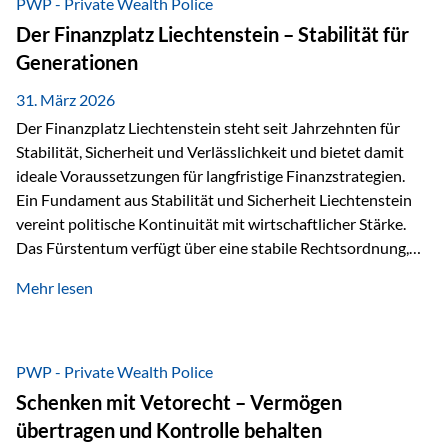
PWP - Private Wealth Police
heißt das:Diese Gelder gehören im Konkursfall nicht zur
Der Finanzplatz Liechtenstein – Stabilität für
allgemeinen Konkursmasse, sondern werden ausschließlich
Generationen
zur Erfüllung…
31. März 2026
Der Finanzplatz Liechtenstein steht seit Jahrzehnten für
Stabilität, Sicherheit und Verlässlichkeit und bietet damit
ideale Voraussetzungen für langfristige Finanzstrategien.
Ein Fundament aus Stabilität und Sicherheit Liechtenstein
vereint politische Kontinuität mit wirtschaftlicher Stärke.
Das Fürstentum verfügt über eine stabile Rechtsordnung,
die auf einer parlamentarischen Demokratie mit
Mehr lesen
monarchischen Elementen basiert. Diese Struktur schafft
nicht nur politische Stabilität, sondern auch eine
außergewöhnlich hohe Planungssicherheit für Investoren
und Unternehmen. Ein wesentliches Merkmal ist die
PWP - Private Wealth Police
Staatsfinanzierung: Liechtenstein weist keine
Schenken mit Vetorecht – Vermögen
Staatsschulden auf, und der Schutz der wirtschaftlichen
übertragen und Kontrolle behalten
Interessen der Bevölkerung ist in der Verfassung verankert.