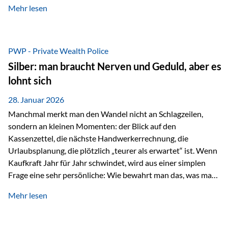
Mehr lesen
starken Anstiegen. Diese verändern jedoch nicht die
langfristige Funktion von Gold als Sachwert und
Diversifikationsinstrument. In einem Umfeld, das weiterhin
von geopolitischen Spannungen, einer stark ausgeweiteten
PWP - Private Wealth Police
Geldmenge sowie strukturellen Verschiebungen an den
Silber: man braucht Nerven und Geduld, aber es
Kapitalmärkten geprägt ist, bleibt Gold ein bewährter Anker.
lohnt sich
Nicht, weil…
28. Januar 2026
Manchmal merkt man den Wandel nicht an Schlagzeilen,
sondern an kleinen Momenten: der Blick auf den
Kassenzettel, die nächste Handwerkerrechnung, die
Urlaubsplanung, die plötzlich „teurer als erwartet“ ist. Wenn
Kaufkraft Jahr für Jahr schwindet, wird aus einer simplen
Frage eine sehr persönliche: Wie bewahrt man das, was man
sich aufgebaut hat? Genau dann wird es Zeit, sich
Mehr lesen
Sachwerten mit einer Investition in Sachwerte zu
beschäftigen; Nicht als Mode, sondern als Prinzip: Vermögen
soll nicht nur wachsen, sondern auch Substanz behalten –