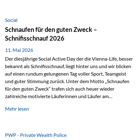
tatsächliche wirtschaftliche Entwicklung von Unternehmen
über viele Jahre hinweg. Als Teil der Produktauswahl
innerhalb der Private Wealth Police der Vienna-Life steht
Social
der Oculus Value Capital Fund für einen langfristig
Schnaufen für den guten Zweck –
orientierten Value-Investing-Ansatz mit Fokus auf
Schnifisschnauf 2026
fundamentale Unternehmensanalyse und nachhaltige
Wertentwicklung. Der Investmentansatz: Value Investing
11. Mai 2026
mit Weitblick Im Zentrum steht ein…
Der diesjährige Social Active Day der die Vienna-Life, besser
bekannt als Schnifisschnauf, liegt hinter uns und wir blicken
auf einen rundum gelungenen Tag voller Sport, Teamgeist
und guter Stimmung zurück. Unter dem Motto „Schnaufen
für den guten Zweck“ trafen sich auch heuer wieder
zahlreiche motivierte Läuferinnen und Läufer am
Dünserberg in Schnifis, um gemeinsam sportliche
Mehr lesen
Höchstleistungen für einen guten Zweck zu erbringen. Mit
grosser Freude dürfen wir verkünden, dass dabei
beeindruckende 14.000 Euro zugunsten des Schulheims
Mäder gesammelt werden konnten. Die anspruchsvolle
PWP - Private Wealth Police