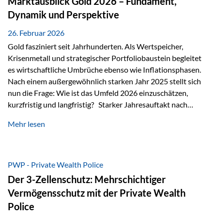
Marktausblick Gold 2026 – Fundament,
nicht ausreichen Traditionelle Nachlassregelungen stoßen
Dynamik und Perspektive
oft…
26. Februar 2026
Gold fasziniert seit Jahrhunderten. Als Wertspeicher,
Krisenmetall und strategischer Portfoliobaustein begleitet
es wirtschaftliche Umbrüche ebenso wie Inflationsphasen.
Nach einem außergewöhnlich starken Jahr 2025 stellt sich
nun die Frage: Wie ist das Umfeld 2026 einzuschätzen,
kurzfristig und langfristig? Starker Jahresauftakt nach
außergewöhnlichem Vorjahr Gold ist mit deutlicher
Mehr lesen
Dynamik in das Jahr 2026 gestartet. Zwischen dem
01.01.2026 und dem 31.01.2026 das Edelmetall: +12,8 % in
USD +11,7 % in EUR Durchschnitt über alle betrachteten
Währungen: +11,5 % Bereits 2025 war ein außergewöhnlich
PWP - Private Wealth Police
starkes Jahr: +64,4 % in USD Durchschnitt über alle
Der 3-Zellenschutz: Mehrschichtiger
Währungen: +56,6 % Langfristig zeigt sich ebenfalls ein
Vermögensschutz mit der Private Wealth
solides…
Police