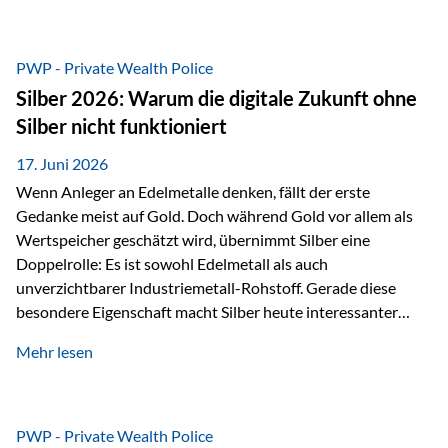
Chancen identifizieren, Risiken bewerten und Portfolios
gezielt steuern. Gerade in einem Umfeld, das von schnellen
Veränderungen geprägt ist, kann diese aktive
PWP - Private Wealth Police
Herangehensweise einen entscheidenden Mehrwert bieten.
Silber 2026: Warum die digitale Zukunft ohne
Was zeichnet aktive Fonds aus? Aktive Fonds verfolgen das
Silber nicht funktioniert
Ziel, nicht nur einen Markt abzubilden, sondern gezielt
Anlageentscheidungen zu treffen. Fondsmanager
17. Juni 2026
analysieren Unternehmen,…
Wenn Anleger an Edelmetalle denken, fällt der erste
Gedanke meist auf Gold. Doch während Gold vor allem als
Wertspeicher geschätzt wird, übernimmt Silber eine
Doppelrolle: Es ist sowohl Edelmetall als auch
unverzichtbarer Industriemetall-Rohstoff. Gerade diese
besondere Eigenschaft macht Silber heute interessanter
denn je. Denn die Welt wird nicht nur digitaler, sondern auch
Mehr lesen
elektrischer – und genau dort spielt Silber eine
entscheidende Rolle. Silber – das Metall der modernen
Wirtschaft Silber verfügt über die höchste elektrische
Leitfähigkeit aller Metalle. Diese Eigenschaft macht es für
PWP - Private Wealth Police