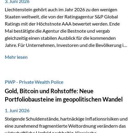
unseres Weges und unseres Anspruchs,…
3. Juni 2026
Liechtenstein gehört auch im Jahr 2026 zu den wenigen
Staaten weltweit, die von der Ratingagentur S&P Global
Ratings mit der Höchstnote AAA bewertet werden. Ende
Mai bestätigte die Agentur die Bestnote und vergab
gleichzeitig einen stabilen Ausblick für die kommenden
Jahre. Für Unternehmen, Investoren und die Bevölkerung ist
diese Einstufung ein wichtiges Signal. Sie unterstreicht die
Mehr lesen
finanzielle Stabilität des Landes sowie das Vertrauen
internationaler Märkte in den Wirtschafts- und
Finanzstandort Liechtenstein. Starker Wirtschaftsstandort
trotz Herausforderungen Die weltwirtschaftlichen
PWP - Private Wealth Police
Rahmenbedingungen bleiben anspruchsvoll. Geopolitische
Gold, Bitcoin und Rohstoffe: Neue
Unsicherheiten, eine verhaltene Investitionstätigkeit und
Portfoliobausteine im geopolitischen Wandel
eine schwächere Nachfrage in wichtigen Exportmärkten
beeinflussen auch die liechtensteinische Wirtschaft.
1. Juni 2026
Dennoch sieht…
Steigende Schuldenstände, hartnäckige Inflationsrisiken und
eine zunehmend fragmentierte Weltordnung verändern das
wirtschaftliche Umfeld nachhaltig. Klassische