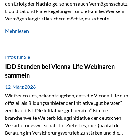
den Erfolg der Nachfolge, sondern auch Vermögensschutz,
Liquidität und klare Regelungen für die Familie. Wer sein
Vermögen langfristig sichern möchte, muss heute
international denken. Und genau hier setzt das Buch
Mehr lesen
„Erfolgsformel Liechtenstein“, herausgegeben und verfasst
von Rolf Klein, an – ein praxisnahes Nachschlagewerk, das
Vermögensnachfolge, Vermögensmanagement und
Vermögensschutz strategisch miteinander verbindet.
Infos für Sie
Warum klassische Nachfolgeplanung oft scheitert Viele
IDD Stunden bei Vienna-Life Webinaren
Vermögen werden erst im Todesfall übertragen. Das kann zu
sammeln
Problemen führen: Hohe Erbschaftsteuern Streitigkeiten
zwischen Erben Liquiditätsprobleme bei Immobilien…
12. März 2026
Wir freuen uns, bekanntzugeben, dass die Vienna-Life nun
offiziell als Bildungsanbieter der Initiative „gut beraten“
zertifiziert ist. Die Initiative „gut beraten“ ist eine
branchenweite Weiterbildungsinitiative der deutschen
Versicherungswirtschaft. Ihr Ziel ist es, die Qualität der
Beratung im Versicherungsvertrieb zu stärken und die