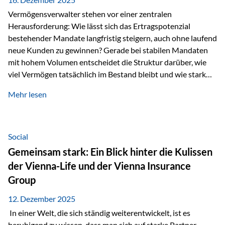
Vermögensverwalter stehen vor einer zentralen
Herausforderung: Wie lässt sich das Ertragspotenzial
bestehender Mandate langfristig steigern, auch ohne laufend
neue Kunden zu gewinnen? Gerade bei stabilen Mandaten
mit hohem Volumen entscheidet die Struktur darüber, wie
viel Vermögen tatsächlich im Bestand bleibt und wie stark
sich das Verwaltungsentgelt über die Jahre entwickelt. Ein
Mehr lesen
Beispiel verdeutlicht diese Wirkung besonders deutlich.
Wird ein Vermögen von 25 Millionen Euro über einen
Zeitraum von 20 Jahren verwaltet, ohne dass neue Kunden
hinzukommen, spielt nicht nur die Rendite eine Rolle. Auch
Social
steuerliche Effekte haben einen erheblichen Einfluss auf…
Gemeinsam stark: Ein Blick hinter die Kulissen
der Vienna-Life und der Vienna Insurance
Group
12. Dezember 2025
In einer Welt, die sich ständig weiterentwickelt, ist es
beruhigend zu wissen, dass man sich auf starke Partner