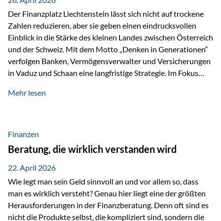
Der Finanzplatz Liechtenstein lässt sich nicht auf trockene
Zahlen reduzieren, aber sie geben einen eindrucksvollen
Einblick in die Stärke des kleinen Landes zwischen Österreich
und der Schweiz. Mit dem Motto „Denken in Generationen“
verfolgen Banken, Vermögensverwalter und Versicherungen
in Vaduz und Schaan eine langfristige Strategie. Im Fokus
stehen dabei vor allem: Qualität Stabilität internationaler
Mehr lesen
Marktzugang Liechtenstein hat sich in den letzten Jahren zu
einem wichtigen Drehpunkt für grenzüberschreitende
Finanzdienstleistungen entwickelt – und die aktuellsten
verfügbaren Kennzahlen (Stand Ende 2024, veröffentlicht
Finanzen
2025/2026)…
Beratung, die wirklich verstanden wird
22. April 2026
Wie legt man sein Geld sinnvoll an und vor allem so, dass
man es wirklich versteht? Genau hier liegt eine der größten
Herausforderungen in der Finanzberatung. Denn oft sind es
nicht die Produkte selbst, die kompliziert sind, sondern die