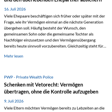
Kindern, sondern langfristig auch den Enkeln zukommen zu…
16. Juli 2026
Viele Ehepaare beschäftigen sich früher oder später mit der
Frage, wie ihr Vermögen einmal an die nächste Generation
übergehen soll. Häufig besteht der Wunsch, den
gemeinsamen Sohn oder die gemeinsame Tochter als
Nachfolger einzusetzen und den Vermögensübergang
bereits heute sinnvoll vorzubereiten. Gleichzeitig steht für
viele Ehepaare ein weiterer Aspekt im Mittelpunkt: Was
Mehr lesen
passiert, wenn einer der beiden verstirbt? Der überlebende
Ehepartner soll auch dann weiterhin finanziell unabhängig
bleiben und uneingeschränkt über das gemeinsame
Vermögen verfügen können. Genau für diese
PWP - Private Wealth Police
Ausgangssituation bietet die Private Wealth Police der
Schenken mit Vetorecht: Vermögen
Vienna-Life eine durchdachte Gestaltungsmöglichkeit. Die
übertragen, ohne die Kontrolle aufzugeben
Ausgangssituation Stellen Sie sich folgendes Beispiel vor:
Ein…
9. Juli 2026
Viele Eltern möchten Vermögen bereits zu Lebzeiten an die