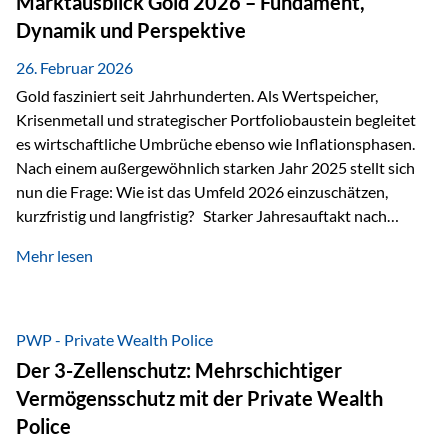
Marktausblick Gold 2026 – Fundament,
nicht ausreichen Traditionelle Nachlassregelungen stoßen
Dynamik und Perspektive
oft…
26. Februar 2026
Gold fasziniert seit Jahrhunderten. Als Wertspeicher,
Krisenmetall und strategischer Portfoliobaustein begleitet
es wirtschaftliche Umbrüche ebenso wie Inflationsphasen.
Nach einem außergewöhnlich starken Jahr 2025 stellt sich
nun die Frage: Wie ist das Umfeld 2026 einzuschätzen,
kurzfristig und langfristig? Starker Jahresauftakt nach
außergewöhnlichem Vorjahr Gold ist mit deutlicher
Mehr lesen
Dynamik in das Jahr 2026 gestartet. Zwischen dem
01.01.2026 und dem 31.01.2026 das Edelmetall: +12,8 % in
USD +11,7 % in EUR Durchschnitt über alle betrachteten
Währungen: +11,5 % Bereits 2025 war ein außergewöhnlich
PWP - Private Wealth Police
starkes Jahr: +64,4 % in USD Durchschnitt über alle
Der 3-Zellenschutz: Mehrschichtiger
Währungen: +56,6 % Langfristig zeigt sich ebenfalls ein
Vermögensschutz mit der Private Wealth
solides…
Police