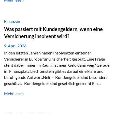
Modernes Value Investing als Grundlage Der
Investmentansatz von Estably basiert auf der
Weiterentwicklung des klassischen Value Investing. Im
Fokus stehen Unternehmen, deren Börsenkurs unter ihrem
Finanzen
inneren Wert liegt. Neben klassischen
Was passiert mit Kundengeldern, wenn eine
Bewertungskennzahlen werden auch qualitative Faktoren
Versicherung insolvent wird?
wie Geschäftsmodell, Wettbewerbsvorteile und
Managementqualität…
9. April 2026
In den letzten Jahren haben Insolvenzen einzelner
Versicherer in Europa für Unsicherheit gesorgt. Eine Frage
steht dabei immer im Raum: Ist mein Geld dann weg? Gerade
im Finanzplatz Liechtenstein gibt es darauf eine klare und
beruhigende Antwort:Nein – Kundengelder sind besonders
geschützt. Kundengelder sind gesetzlich getrennt Ein
zentraler Schutzmechanismus in Liechtenstein ist die
Mehr lesen
sogenannte Sondermasse. Das bedeutet:Die
Vermögenswerte, die zur Deckung der
Versicherungsverpflichtungen dienen, werden rechtlich vom
Vermögen der Versicherungsgesellschaft getrennt. Konkret