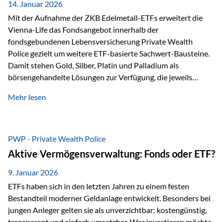
breit ab, ohne die…
14. Januar 2026
Mit der Aufnahme der ZKB Edelmetall-ETFs erweitert die
Vienna-Life das Fondsangebot innerhalb der
fondsgebundenen Lebensversicherung Private Wealth
Police gezielt um weitere ETF-basierte Sachwert-Bausteine.
Damit stehen Gold, Silber, Platin und Palladium als
börsengehandelte Lösungen zur Verfügung, die jeweils
physisch hinterlegte Edelmetalle abbilden. Der Fokus liegt
Mehr lesen
dabei nicht auf einzelnen Marktmeinungen, sondern auf
einer systematischen Portfoliologik: ETFs dienen als
transparente, effiziente Bausteine für Risikostreuung,
Inflationsrobustheit und Stabilisierung – eingebettet in eine
PWP - Private Wealth Police
liechtensteinische Versicherungsstruktur. Die
Aktive Vermögensverwaltung: Fonds oder ETF?
Sicherheitsarchitektur: Liechtenstein als Strukturprinzip Die
Private Wealth Police positioniert sich mit einer dreistufigen
9. Januar 2026
Sicherheitsarchitektur, die auf mehreren Ebenen ansetzt:
ETFs haben sich in den letzten Jahren zu einem festen
Stufe 1: Versicherer-Ebene • Versicherung mit…
Bestandteil moderner Geldanlage entwickelt. Besonders bei
jungen Anleger gelten sie als unverzichtbar: kostengünstig,
transparent und einfach umsetzbar. Wer investieren möchte,