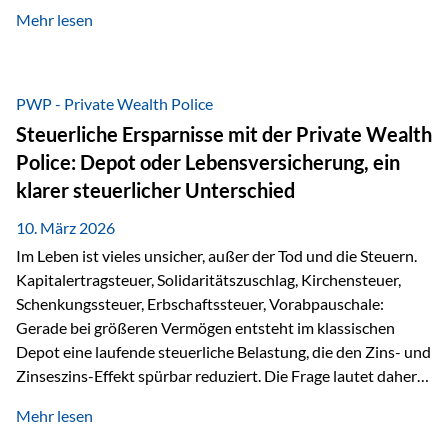
kontinuierliche Weiterbildung von vertrieblich tätigen
Mehr lesen
Personen transparent zu dokumentieren. Seit der
Umsetzung der EU-Versicherungsvertriebsrichtlinie besteht
eine gesetzliche Weiterbildungspflicht von mindestens 15
Stunden pro Jahr für vertrieblich tätige Personen in der
PWP - Private Wealth Police
Versicherungsbranche. Über die Weiterbildungsdatenbank
Steuerliche Ersparnisse mit der Private Wealth
von „gut beraten“ können absolvierte Bildungsmaßnahmen
Police: Depot oder Lebensversicherung, ein
zentral erfasst und dokumentiert werden. „gut beraten“
klarer steuerlicher Unterschied
zertifiziert Als zertifizierter Bildungsanbieter können unsere
Webinare nun für die…
10. März 2026
Im Leben ist vieles unsicher, außer der Tod und die Steuern.
Kapitalertragsteuer, Solidaritätszuschlag, Kirchensteuer,
Schenkungssteuer, Erbschaftssteuer, Vorabpauschale:
Gerade bei größeren Vermögen entsteht im klassischen
Depot eine laufende steuerliche Belastung, die den Zins- und
Zinseszins-Effekt spürbar reduziert. Die Frage lautet daher:
Wie kann Vermögen strukturiert werden, damit Steuern
Mehr lesen
nicht laufend Kapital entziehen – sondern möglichst lange im
System arbeiten? Hier setzt die Private Wealth Police an.