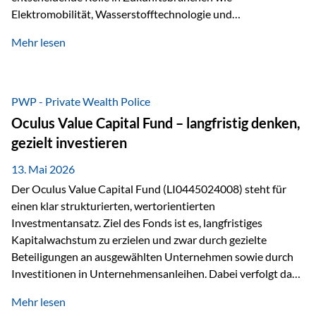
Elektromobilität, Wasserstofftechnologie und
Digitalisierung. Dadurch verbinden sie zwei wichtige
Mehr lesen
Faktoren für Investoren – begrenztes Angebot und
steigende industrielle Nachfrage. Edelmetalle als
Investment mit Zukunftspotenzial Während Gold oft als
klassischer „Sicherheitsanker“ gilt, bieten Silber, Platin und
PWP - Private Wealth Police
Palladium zusätzlich die Chance, von technologischen
Oculus Value Capital Fund – langfristig denken,
Entwicklungen zu profitieren. Die Nachfrage entsteht nicht
gezielt investieren
nur durch Anleger, sondern vor allem durch die Industrie.
Gerade in…
13. Mai 2026
Der Oculus Value Capital Fund (LI0445024008) steht für
einen klar strukturierten, wertorientierten
Investmentansatz. Ziel des Fonds ist es, langfristiges
Kapitalwachstum zu erzielen und zwar durch gezielte
Beteiligungen an ausgewählten Unternehmen sowie durch
Investitionen in Unternehmensanleihen. Dabei verfolgt das
Fondsmanagement eine klare Philosophie: Nicht kurzfristige
Mehr lesen
Marktbewegungen stehen im Fokus, sondern die