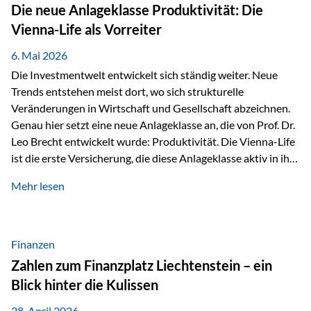
Strecke mit rund 4,8 Kilometern und 680 Höhenmetern
Die neue Anlageklasse Produktivität: Die
stellte die Teilnehmerinnen und Teilnehmer vor eine
Vienna-Life als Vorreiter
sportliche Herausforderung. Doch…
6. Mai 2026
Die Investmentwelt entwickelt sich ständig weiter. Neue
Trends entstehen meist dort, wo sich strukturelle
Veränderungen in Wirtschaft und Gesellschaft abzeichnen.
Genau hier setzt eine neue Anlageklasse an, die von Prof. Dr.
Leo Brecht entwickelt wurde: Produktivität. Die Vienna-Life
ist die erste Versicherung, die diese Anlageklasse aktiv in ihre
Lösung integriert und positioniert sich damit bewusst als
Mehr lesen
Vorreiter. Warum auf das Thema Produktivität setzen? Die
globalen Herausforderungen der Zeit, wie Inflation,
demografischer Wandel oder sinkendes
Wirtschaftswachstum, verändern die Spielregeln für
Finanzen
Investoren. Produktivität adressiert genau diese
Zahlen zum Finanzplatz Liechtenstein – ein
Herausforderungen, da wirtschaftliches Wachstum
Blick hinter die Kulissen
langfristig durch Produktivitätssteigerung entsteht, also
durch die Fähigkeit von Unternehmen, mehr…
28. April 2026