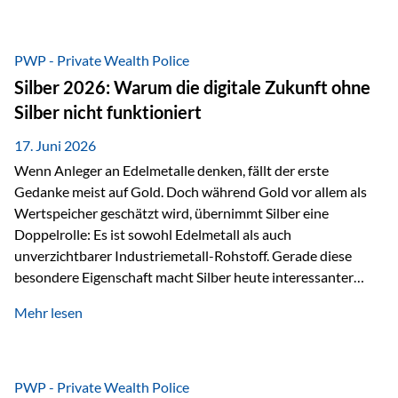
Chancen identifizieren, Risiken bewerten und Portfolios
gezielt steuern. Gerade in einem Umfeld, das von schnellen
Veränderungen geprägt ist, kann diese aktive
PWP - Private Wealth Police
Herangehensweise einen entscheidenden Mehrwert bieten.
Silber 2026: Warum die digitale Zukunft ohne
Was zeichnet aktive Fonds aus? Aktive Fonds verfolgen das
Silber nicht funktioniert
Ziel, nicht nur einen Markt abzubilden, sondern gezielt
Anlageentscheidungen zu treffen. Fondsmanager
17. Juni 2026
analysieren Unternehmen,…
Wenn Anleger an Edelmetalle denken, fällt der erste
Gedanke meist auf Gold. Doch während Gold vor allem als
Wertspeicher geschätzt wird, übernimmt Silber eine
Doppelrolle: Es ist sowohl Edelmetall als auch
unverzichtbarer Industriemetall-Rohstoff. Gerade diese
besondere Eigenschaft macht Silber heute interessanter
denn je. Denn die Welt wird nicht nur digitaler, sondern auch
Mehr lesen
elektrischer – und genau dort spielt Silber eine
entscheidende Rolle. Silber – das Metall der modernen
Wirtschaft Silber verfügt über die höchste elektrische
Leitfähigkeit aller Metalle. Diese Eigenschaft macht es für
PWP - Private Wealth Police