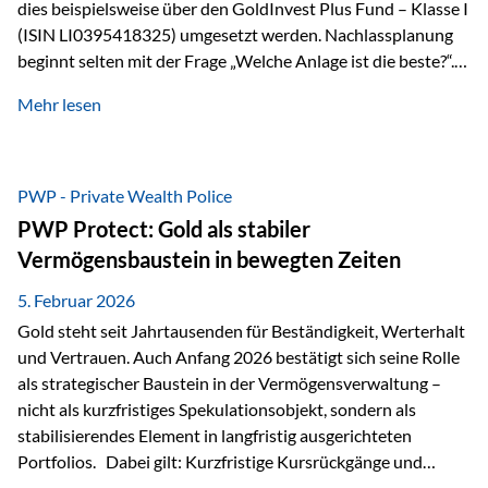
dies beispielsweise über den GoldInvest Plus Fund – Klasse I
(ISIN LI0395418325) umgesetzt werden. Nachlassplanung
beginnt selten mit der Frage „Welche Anlage ist die beste?“.
In der Praxis geht es zuerst um ganz andere Themen:Wer soll
Mehr lesen
was bekommen – wann – und in welcher Struktur?Und vor
allem: Wie lassen sich Streit, Liquiditätsengpässe oder
Notverkäufe vermeiden, wenn ein Todesfall eintritt? Gerade
bei größeren Vermögen ist das entscheidend.
PWP - Private Wealth Police
PWP Protect: Gold als stabiler
Vermögensbaustein in bewegten Zeiten
5. Februar 2026
Gold steht seit Jahrtausenden für Beständigkeit, Werterhalt
und Vertrauen. Auch Anfang 2026 bestätigt sich seine Rolle
als strategischer Baustein in der Vermögensverwaltung –
nicht als kurzfristiges Spekulationsobjekt, sondern als
stabilisierendes Element in langfristig ausgerichteten
Portfolios. Dabei gilt: Kurzfristige Kursrückgänge und
Schwankungen sind jederzeit möglich – insbesondere nach