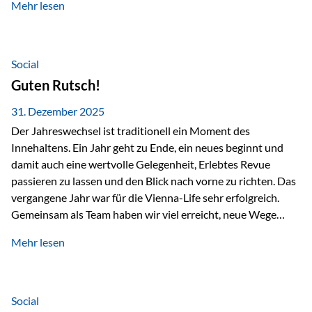
Mehr lesen
Branchentreffen für Finanz- und Versicherungsprofis im
deutschsprachigen Raum. Für uns bietet die Veranstaltung
die ideale Plattform, um aktuelle Themen rund um Vorsorge,
Vermögensstrukturierung und Nachfolgeplanung
Social
gemeinsam zu diskutieren. Persönlich für Sie vor Ort An
Guten Rutsch!
beiden Kongresstagen stehen Ihnen Maximilian
Fichtenbauer, Dirk…
31. Dezember 2025
Der Jahreswechsel ist traditionell ein Moment des
Innehaltens. Ein Jahr geht zu Ende, ein neues beginnt und
damit auch eine wertvolle Gelegenheit, Erlebtes Revue
passieren zu lassen und den Blick nach vorne zu richten. Das
vergangene Jahr war für die Vienna-Life sehr erfolgreich.
Gemeinsam als Team haben wir viel erreicht, neue Wege
beschritten und besondere Momente erlebt.
Mehr lesen
Veranstaltungen wie der Schnifisschnauf, aber auch unsere
Teamevents, vom Minigolf bis zur Weihnachtsfeier, haben
den Zusammenhalt gestärkt und gezeigt, wie wichtig ein
starkes Miteinander ist. Neben diesen gemeinsamen
Social