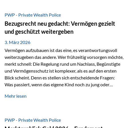
Das Problem: Laufende Besteuerung im Depot Im
Privatdepot fallen an: Abgeltungssteuer Fondsbesteuerung
PWP - Private Wealth Police
(Vorabpauschale, Teilfreistellung) Kein steuerlicher Abzug
Bezugsrecht neu gedacht: Vermögen gezielt
der Vermögensverwaltungs-Gebühren /
und geschützt weitergeben
Depotbankgebühren Jährliches Steuerreporting erforderlich
Zinsen, Dividenden und Kursgewinne werden laufend
3. März 2026
besteuert.
Vermögen aufzubauen ist das eine, es verantwortungsvoll
weiterzugeben das andere. Wer frühzeitig vorsorgen möchte,
merkt schnell: Die Regelung rund um Nachlass, Begünstigte
und Vermögensschutz ist komplexer, als es auf den ersten
Blick scheint. Denn es stellen sich entscheidende Fragen:
Was passiert, wenn das eigene Kind noch zu jung oder
unerfahren ist, um eine größere Summe sinnvoll zu
Mehr lesen
verwalten? Wie kann verhindert werden, dass Ex-Partner,
Gläubiger oder andere Dritte Zugriff auf das Vermögen
erhalten? Und wie lässt sich Vermögen klar und
unbürokratisch übertragen, ohne ausschließlich auf ein
PWP - Private Wealth Police
Testament angewiesen zu sein? Wenn klassische Lösungen