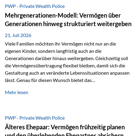
Abwicklung für Vertriebspartner deutlich effizienter
PWP - Private Wealth Police
gestaltet. Anträge werden direkt elektronisch übermittelt,
Mehrgenerationen-Modell: Vermögen über
Medienbrüche reduziert und die weitere Bearbeitung
Generationen hinweg strukturiert weitergeben
beschleunigt. Ab sofort können auch juristische Personen,
wie Kapitalgesellschaften oder Stiftungen, als
21. Juli 2026
Versicherungsnehmer eingesetzt werden. Damit erweitert
Viele Familien möchten ihr Vermögen nicht nur an die
die Vienna-Life die Einsatzmöglichkeiten der Private Wealth
eigenen Kinder, sondern langfristig auch an die
Police insbesondere für…
Generationen darüber hinaus weitergeben. Gleichzeitig soll
die Vermögensübertragung flexibel bleiben, damit sich die
Gestaltung auch an veränderte Lebenssituationen anpassen
lässt. Genau für diesen Wunsch bietet das
Mehrgenerationen-Modell der Private Wealth Police der
Mehr lesen
Vienna-Life eine interessante Lösung. Es ermöglicht,
Vermögen bereits heute generationenübergreifend zu
strukturieren und dennoch flexibel zu bleiben. Die
Ausgangssituation Stellen Sie sich folgende Familie vor: Die
PWP - Private Wealth Police
Großeltern haben über viele Jahre Vermögen aufgebaut. Ihr
Älteres Ehepaar: Vermögen frühzeitig planen
Wunsch ist es, dieses Vermögen nicht nur den eigenen
und den überlebenden Ehepartner absichern