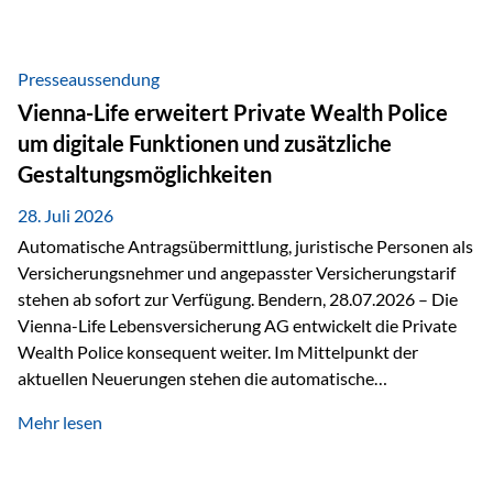
Beratung Digitale Prozesse und künstliche Intelligenz sind
längst Teil des Versicherungsalltags. Sie erleichtern
administrative Aufgaben, beschleunigen Abläufe und
Presseaussendung
schaffen mehr Zeit für das Wesentliche: die persönliche
Vienna-Life erweitert Private Wealth Police
Beratung. Gerade deshalb wird die individuelle Betreuung
um digitale Funktionen und zusätzliche
zum entscheidenden Erfolgsfaktor. Technologie kann
Gestaltungsmöglichkeiten
unterstützen, Vertrauen entsteht jedoch weiterhin im
persönlichen Gespräch. Bei der Vienna-Life reagieren…
28. Juli 2026
Automatische Antragsübermittlung, juristische Personen als
Versicherungsnehmer und angepasster Versicherungstarif
stehen ab sofort zur Verfügung. Bendern, 28.07.2026 – Die
Vienna-Life Lebensversicherung AG entwickelt die Private
Wealth Police konsequent weiter. Im Mittelpunkt der
aktuellen Neuerungen stehen die automatische
Antragsübermittlung, die Möglichkeit, juristische Personen
Mehr lesen
als Versicherungsnehmer einzusetzen, sowie eine
Überarbeitung des zugrundeliegenden Versicherungstarifes.
Durch die automatische Antragsübermittlung wird die