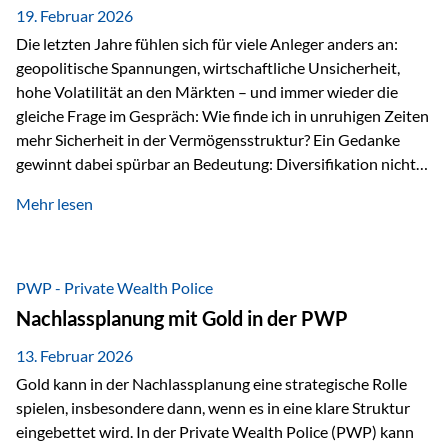
19. Februar 2026
Die letzten Jahre fühlen sich für viele Anleger anders an:
geopolitische Spannungen, wirtschaftliche Unsicherheit,
hohe Volatilität an den Märkten – und immer wieder die
gleiche Frage im Gespräch: Wie finde ich in unruhigen Zeiten
mehr Sicherheit in der Vermögensstruktur? Ein Gedanke
gewinnt dabei spürbar an Bedeutung: Diversifikation nicht
nur über Anlageklassen, sondern auch über Jurisdiktionen.
Mehr lesen
Wer Vermögen ausschließlich in einem Rechtsraum
organisiert, ist auch von dessen Rahmenbedingungen
besonders abhängig. Genau hier kann das Fürstentum
Liechtenstein eine Rolle spielen: außerhalb der EU, ohne
PWP - Private Wealth Police
Euro, mit einem eigenständigen Rechts- und Finanzplatz.
Nachlassplanung mit Gold in der PWP
Und genau an dieser Stelle setzt der 3-Zellenschutz an –…
13. Februar 2026
Gold kann in der Nachlassplanung eine strategische Rolle
spielen, insbesondere dann, wenn es in eine klare Struktur
eingebettet wird. In der Private Wealth Police (PWP) kann