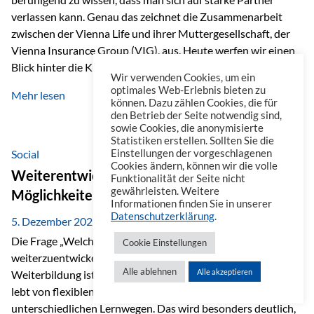
verlassen kann. Genau das zeichnet die Zusammenarbeit
zwischen der Vienna Life und ihrer Muttergesellschaft, der
Vienna Insurance Group (VIG), aus. Heute werfen wir einen
Blick hinter die Kulissen auf eine Unternehmensgruppe mit
Wir verwenden Cookies, um ein
beeindruckender Geschichte, gewachsenem Know-how und
optimales Web-Erlebnis bieten zu
Mehr lesen
einem stabilen Fundament. Ein starkes Netzwerk in ganz
können. Dazu zählen Cookies, die für
den Betrieb der Seite notwendig sind,
Europa Die Vienna Insurance Group ist die führende
sowie Cookies, die anonymisierte
Versicherungsgruppe in Zentral- und Osteuropa. Mit über
Statistiken erstellen. Sollten Sie die
50 Versicherungsgesellschaften in insgesamt 30 Ländern
Social
Einstellungen der vorgeschlagenen
Cookies ändern, können wir die volle
verbindet sie regionale Stärke mit internationaler
Weiterentwicklung im Berufsalltag: Welche
Funktionalität der Seite nicht
Kompetenz.
gewährleisten. Weitere
Möglichkeiten es gibt
Informationen finden Sie in unserer
Datenschutzerklärung
.
5. Dezember 2025
Die Frage „Welche Möglichkeiten gibt es, sich
Cookie Einstellungen
weiterzuentwickeln?“ lässt sich heute vielseitig beantworten.
Alle ablehnen
Alle akzeptieren
Weiterbildung ist längst kein starrer Prozess mehr, sondern
lebt von flexiblen Formaten, individuellen Bedürfnissen und
unterschiedlichen Lernwegen. Das wird besonders deutlich,