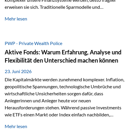
erweisen sie sich. Traditionelle Sparmodelle und
papierbasierte Anlagen, die über Jahrzehnte als
Mehr lesen
unumstößlich galten, versagen angesichts der expansiven
Geldpolitik der Zentralbanken. In diesem Umfeld stellt die
Rückbesinnung auf ein Jahrtausende altes Edelmetall keine
Nostalgie dar, sondern ist die modernste und strategisch
PWP - Private Wealth Police
klügste Antwort auf globale Instabilität. Physische Werte
Aktive Fonds: Warum Erfahrung, Analyse und
und der richtige Rechtsstandort sind heute keine bloße
Flexibilität den Unterschied machen können
Option mehr, sondern eine strategische Notwendigkeit. 1.
Der massive Aufwand hinter einem winzigen…
23. Juni 2026
Die Kapitalmärkte werden zunehmend komplexer. Inflation,
geopolitische Spannungen, technologische Umbrüche und
wirtschaftliche Unsicherheiten sorgen dafür, dass
Anlegerinnen und Anleger heute vor neuen
Herausforderungen stehen. Während passive Investments
wie ETFs einen Markt oder Index einfach nachbilden,
verfolgen aktiv gemanagte Fonds einen anderen Ansatz: Sie
Mehr lesen
setzen auf die Expertise erfahrener Fondsmanager, die