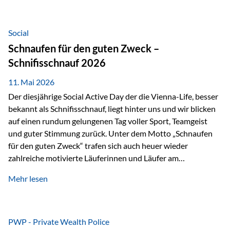
tatsächliche wirtschaftliche Entwicklung von Unternehmen
über viele Jahre hinweg. Als Teil der Produktauswahl
innerhalb der Private Wealth Police der Vienna-Life steht
Social
der Oculus Value Capital Fund für einen langfristig
Schnaufen für den guten Zweck –
orientierten Value-Investing-Ansatz mit Fokus auf
Schnifisschnauf 2026
fundamentale Unternehmensanalyse und nachhaltige
Wertentwicklung. Der Investmentansatz: Value Investing
11. Mai 2026
mit Weitblick Im Zentrum steht ein…
Der diesjährige Social Active Day der die Vienna-Life, besser
bekannt als Schnifisschnauf, liegt hinter uns und wir blicken
auf einen rundum gelungenen Tag voller Sport, Teamgeist
und guter Stimmung zurück. Unter dem Motto „Schnaufen
für den guten Zweck“ trafen sich auch heuer wieder
zahlreiche motivierte Läuferinnen und Läufer am
Dünserberg in Schnifis, um gemeinsam sportliche
Mehr lesen
Höchstleistungen für einen guten Zweck zu erbringen. Mit
grosser Freude dürfen wir verkünden, dass dabei
beeindruckende 14.000 Euro zugunsten des Schulheims
Mäder gesammelt werden konnten. Die anspruchsvolle
PWP - Private Wealth Police