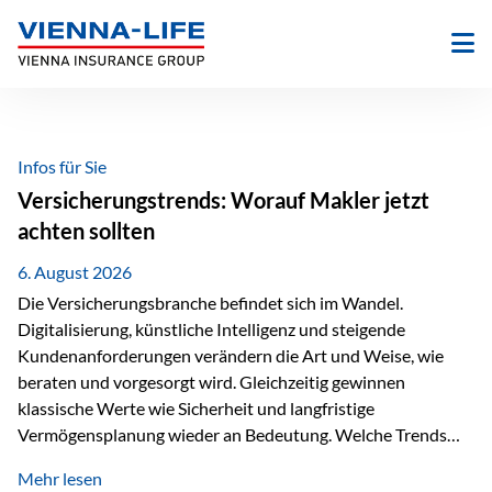
Zum
Inhalt
springen
Infos für Sie
Versicherungstrends: Worauf Makler jetzt
achten sollten
6. August 2026
Die Versicherungsbranche befindet sich im Wandel.
Digitalisierung, künstliche Intelligenz und steigende
Kundenanforderungen verändern die Art und Weise, wie
beraten und vorgesorgt wird. Gleichzeitig gewinnen
klassische Werte wie Sicherheit und langfristige
Vermögensplanung wieder an Bedeutung. Welche Trends
sollten Versicherungsmakler deshalb aktuell besonders im
Mehr lesen
Blick behalten? Digitalisierung und KI verändern die