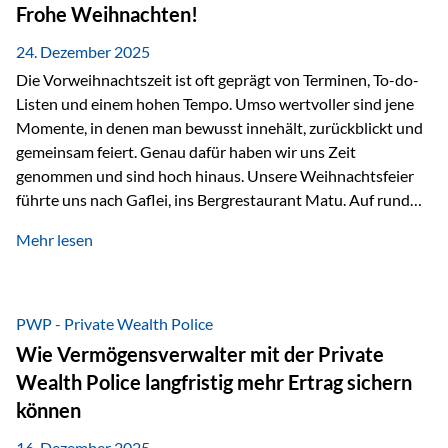
Erlebnissen konnten wir…
Frohe Weihnachten!
24. Dezember 2025
Die Vorweihnachtszeit ist oft geprägt von Terminen, To-do-
Listen und einem hohen Tempo. Umso wertvoller sind jene
Momente, in denen man bewusst innehält, zurückblickt und
gemeinsam feiert. Genau dafür haben wir uns Zeit
genommen und sind hoch hinaus. Unsere Weihnachtsfeier
führte uns nach Gaflei, ins Bergrestaurant Matu. Auf rund
1.500 Metern über dem Rheintal erwartete uns nicht nur ein
Mehr lesen
beeindruckendes Panorama, sondern auch etwas, das im
Alltag oft zu kurz kommt: Ruhe, Klarheit und echter
Weitblick, im wahrsten Sinne des Wortes. Inmitten
verschneiter Landschaft, bei feinem Essen, guter Musik und
PWP - Private Wealth Police
einer entspannten…
Wie Vermögensverwalter mit der Private
Wealth Police langfristig mehr Ertrag sichern
können
16. Dezember 2025