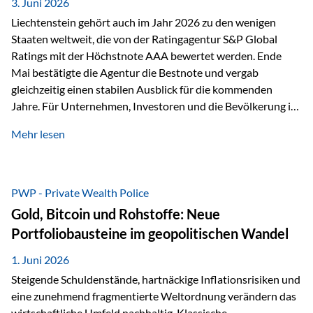
unseres Weges und unseres Anspruchs,…
3. Juni 2026
Liechtenstein gehört auch im Jahr 2026 zu den wenigen
Staaten weltweit, die von der Ratingagentur S&P Global
Ratings mit der Höchstnote AAA bewertet werden. Ende
Mai bestätigte die Agentur die Bestnote und vergab
gleichzeitig einen stabilen Ausblick für die kommenden
Jahre. Für Unternehmen, Investoren und die Bevölkerung ist
diese Einstufung ein wichtiges Signal. Sie unterstreicht die
Mehr lesen
finanzielle Stabilität des Landes sowie das Vertrauen
internationaler Märkte in den Wirtschafts- und
Finanzstandort Liechtenstein. Starker Wirtschaftsstandort
trotz Herausforderungen Die weltwirtschaftlichen
PWP - Private Wealth Police
Rahmenbedingungen bleiben anspruchsvoll. Geopolitische
Gold, Bitcoin und Rohstoffe: Neue
Unsicherheiten, eine verhaltene Investitionstätigkeit und
Portfoliobausteine im geopolitischen Wandel
eine schwächere Nachfrage in wichtigen Exportmärkten
beeinflussen auch die liechtensteinische Wirtschaft.
1. Juni 2026
Dennoch sieht…
Steigende Schuldenstände, hartnäckige Inflationsrisiken und
eine zunehmend fragmentierte Weltordnung verändern das
wirtschaftliche Umfeld nachhaltig. Klassische