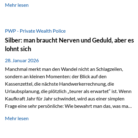
Mehr lesen
starken Anstiegen. Diese verändern jedoch nicht die
langfristige Funktion von Gold als Sachwert und
Diversifikationsinstrument. In einem Umfeld, das weiterhin
von geopolitischen Spannungen, einer stark ausgeweiteten
PWP - Private Wealth Police
Geldmenge sowie strukturellen Verschiebungen an den
Silber: man braucht Nerven und Geduld, aber es
Kapitalmärkten geprägt ist, bleibt Gold ein bewährter Anker.
lohnt sich
Nicht, weil…
28. Januar 2026
Manchmal merkt man den Wandel nicht an Schlagzeilen,
sondern an kleinen Momenten: der Blick auf den
Kassenzettel, die nächste Handwerkerrechnung, die
Urlaubsplanung, die plötzlich „teurer als erwartet“ ist. Wenn
Kaufkraft Jahr für Jahr schwindet, wird aus einer simplen
Frage eine sehr persönliche: Wie bewahrt man das, was man
sich aufgebaut hat? Genau dann wird es Zeit, sich
Mehr lesen
Sachwerten mit einer Investition in Sachwerte zu
beschäftigen; Nicht als Mode, sondern als Prinzip: Vermögen
soll nicht nur wachsen, sondern auch Substanz behalten –