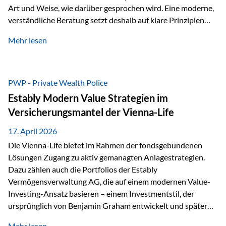
Art und Weise, wie darüber gesprochen wird. Eine moderne,
verständliche Beratung setzt deshalb auf klare Prinzipien
statt auf komplizierte Prognosen. Im Mittelpunkt stehen
Mehr lesen
fünf zentrale Faktoren: eine saubere Struktur, breite
Risikostreuung, Kosteneffizienz, steuerliche Optimierung
und ein wissenschaftlich fundierter Ansatz. Impulse zu
diesem Thema liefern unter anderem die praxisnahen
PWP - Private Wealth Police
Ansätze von Finanzexperte Klaus Rost, der seit vielen Jahren
Estably Modern Value Strategien im
für eine verständliche und…
Versicherungsmantel der Vienna-Life
17. April 2026
Die Vienna-Life bietet im Rahmen der fondsgebundenen
Lösungen Zugang zu aktiv gemanagten Anlagestrategien.
Dazu zählen auch die Portfolios der Estably
Vermögensverwaltung AG, die auf einem modernen Value-
Investing-Ansatz basieren – einem Investmentstil, der
ursprünglich von Benjamin Graham entwickelt und später
durch Investoren wie Warren Buffett weiter geprägt wurde.
Mehr lesen