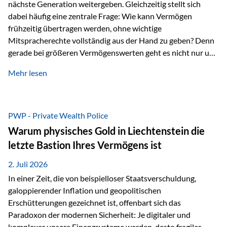
nächste Generation weitergeben. Gleichzeitig stellt sich
dabei häufig eine zentrale Frage: Wie kann Vermögen
frühzeitig übertragen werden, ohne wichtige
Mitspracherechte vollständig aus der Hand zu geben? Denn
gerade bei größeren Vermögenswerten geht es nicht nur um
die Frage der Übertragung. Es geht auch darum,
Mehr lesen
sicherzustellen, dass das Vermögen langfristig erhalten
bleibt und entsprechend der ursprünglichen Planung
verwendet wird. Ein Beispiel aus der Praxis Stellen Sie sich
folgende Situation vor: Ein Vater schenkt seiner Tochter
PWP - Private Wealth Police
einen Teil seines Vermögens. Einige Jahre später möchte die
Warum physisches Gold in Liechtenstein die
Tochter das Geld kurzfristig verwenden, um…
letzte Bastion Ihres Vermögens ist
2. Juli 2026
In einer Zeit, die von beispielloser Staatsverschuldung,
galoppierender Inflation und geopolitischen
Erschütterungen gezeichnet ist, offenbart sich das
Paradoxon der modernen Sicherheit: Je digitaler und
komplexer unsere Finanzsysteme werden, desto fragiler