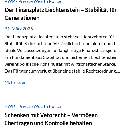
PWP - Private Wealth Police
heißt das:Diese Gelder gehören im Konkursfall nicht zur
Der Finanzplatz Liechtenstein – Stabilität für
allgemeinen Konkursmasse, sondern werden ausschließlich
Generationen
zur Erfüllung…
31. März 2026
Der Finanzplatz Liechtenstein steht seit Jahrzehnten für
Stabilität, Sicherheit und Verlässlichkeit und bietet damit
ideale Voraussetzungen für langfristige Finanzstrategien.
Ein Fundament aus Stabilität und Sicherheit Liechtenstein
vereint politische Kontinuität mit wirtschaftlicher Stärke.
Das Fürstentum verfügt über eine stabile Rechtsordnung,
die auf einer parlamentarischen Demokratie mit
Mehr lesen
monarchischen Elementen basiert. Diese Struktur schafft
nicht nur politische Stabilität, sondern auch eine
außergewöhnlich hohe Planungssicherheit für Investoren
und Unternehmen. Ein wesentliches Merkmal ist die
PWP - Private Wealth Police
Staatsfinanzierung: Liechtenstein weist keine
Schenken mit Vetorecht – Vermögen
Staatsschulden auf, und der Schutz der wirtschaftlichen
übertragen und Kontrolle behalten
Interessen der Bevölkerung ist in der Verfassung verankert.