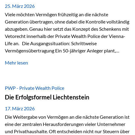
Besonders hervorzuheben ist hierbei Artikel 14 der
25. März 2026
liechtensteinischen Verfassung. Darin…
Viele möchten Vermögen frühzeitig an die nächste
Generation übertragen, ohne dabei die Kontrolle vollständig
abzugeben. Genau hier setzt das Konzept des Schenkens mit
Vetorecht innerhalb der Private Wealth Police der Vienna-
Life an. Die Ausgangssituation: Schrittweise
Vermögensübertragung Ein 50-jähriger Anleger plant,
seinem Kind Vermögen zu übertragen. Dabei soll nicht nur
Mehr lesen
der steuerliche Freibetrag optimal genutzt werden, sondern
auch sichergestellt sein, dass mit dem verschenken Geld
verantwortungsvoll umgegangen wird. Das Ziel:Eine
strukturierte, langfristige Vermögensübertragung, ohne die
PWP - Private Wealth Police
Kontrolle vollständig aus der Hand zu geben. Die Lösung:
Die Erfolgsformel Liechtenstein
Abschmelzung mit Vetorecht Die Umsetzung erfolgt über die
Private Wealth Police…
17. März 2026
Die Weitergabe von Vermögen an die nächste Generation ist
eine der zentralen Herausforderungen vieler Unternehmer
und Privathaushalte. Oft entscheiden nicht nur Steuern über