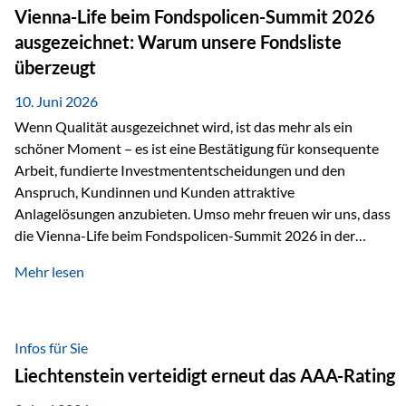
zahlreiche Zukunftstechnologien praktisch unverzichtbar.
Vienna-Life beim Fondspolicen-Summit 2026
Silber findet sich unter anderem in: Solarmodulen
ausgezeichnet: Warum unsere Fondsliste
Elektrofahrzeugen Halbleitern Smartphones und Tablets…
überzeugt
10. Juni 2026
Wenn Qualität ausgezeichnet wird, ist das mehr als ein
schöner Moment – es ist eine Bestätigung für konsequente
Arbeit, fundierte Investmententscheidungen und den
Anspruch, Kundinnen und Kunden attraktive
Anlagelösungen anzubieten. Umso mehr freuen wir uns, dass
die Vienna-Life beim Fondspolicen-Summit 2026 in der
Kategorie ETF/Passiv ausgezeichnet wurde. Grundlage
Mehr lesen
dieser Ehrung ist der renommierte Fondspolicenreport der
SAM – Smart Asset Management Service GmbH, bei dem
mehr als 20 Fondspolicen-Anbieter aus Investmentsicht
analysiert und verglichen wurden. Das Ergebnis: Die ETF-
Infos für Sie
Auswahl der Vienna-Life zählt zu den drei besten Angeboten
Liechtenstein verteidigt erneut das AAA-Rating
am Markt. Für uns ist diese Auszeichnung eine Bestätigung