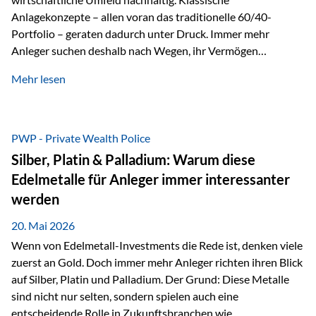
Anlagekonzepte – allen voran das traditionelle 60/40-
Portfolio – geraten dadurch unter Druck. Immer mehr
Anleger suchen deshalb nach Wegen, ihr Vermögen
langfristig gegen Kaufkraftverlust und geopolitische
Mehr lesen
Unsicherheit abzusichern. Genau hier rücken reale und
nicht-inflationierbare Werte wie Gold, Rohstoffe und
digitale Assets wieder in den Fokus. Gold gewinnt seine
monetäre Rolle zurück Gold erlebt derzeit eine
PWP - Private Wealth Police
bemerkenswerte Renaissance als monetärer Wertspeicher.
Silber, Platin & Palladium: Warum diese
Treiber sind Rekordkäufe der Zentralbanken, geopolitische
Edelmetalle für Anleger immer interessanter
Spannungen und ein schleichender Vertrauensverlust in
werden
ungedeckte Papierwährungen. Wie groß dieser
Vertrauensverlust ausfällt, zeigt ein nüchterner
20. Mai 2026
Langfristvergleich: Seit…
Wenn von Edelmetall-Investments die Rede ist, denken viele
zuerst an Gold. Doch immer mehr Anleger richten ihren Blick
auf Silber, Platin und Palladium. Der Grund: Diese Metalle
sind nicht nur selten, sondern spielen auch eine
entscheidende Rolle in Zukunftsbranchen wie