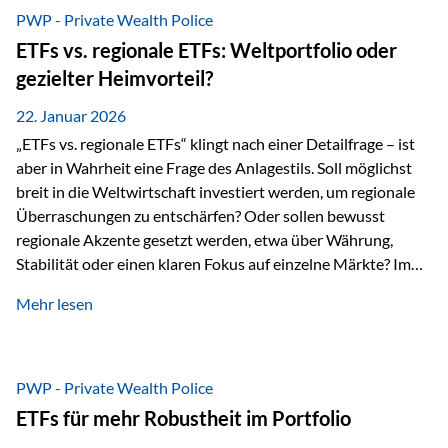
gerade dann, wenn Märkte nervös werden,…
PWP - Private Wealth Police
ETFs vs. regionale ETFs: Weltportfolio oder
gezielter Heimvorteil?
22. Januar 2026
„ETFs vs. regionale ETFs“ klingt nach einer Detailfrage – ist
aber in Wahrheit eine Frage des Anlagestils. Soll möglichst
breit in die Weltwirtschaft investiert werden, um regionale
Überraschungen zu entschärfen? Oder sollen bewusst
regionale Akzente gesetzt werden, etwa über Währung,
Stabilität oder einen klaren Fokus auf einzelne Märkte? Im
Rahmen der fondsgebundenen Lebensversicherung Private
Mehr lesen
Wealth Police der Vienna-Life lassen sich beide Ansätze
kombinieren. Der „Schutz“ im Portfolio entsteht dabei nicht
als Garantie, sondern als Zusammenspiel aus
Risikostreuung, Inflationsrobustheit und Stabilisierung. 1)
PWP - Private Wealth Police
Die Philosophiefrage: breit oder bewusst? Global investieren
ETFs für mehr Robustheit im Portfolio
bedeutet: Das Portfolio bildet die Weltmärkte möglichst