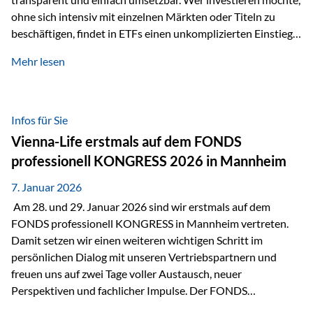
ohne sich intensiv mit einzelnen Märkten oder Titeln zu
beschäftigen, findet in ETFs einen unkomplizierten Einstieg
in den Kapitalmarkt. Aktiv gemanagte Fonds hingegen
Mehr lesen
werden häufig kritisch betrachtet. Sie gelten als teurer,
komplexer und weniger zeitgemäß. Doch greift diese
Einschätzung wirklich zu kurz? Ein differenzierter Blick zeigt:
Beide Ansätze haben ihre Berechtigung und ihre Stärken
Infos für Sie
entfalten sie oft gerade in Kombination. ETFs: Effizient, breit
Vienna-Life erstmals auf dem FONDS
gestreut und klar strukturiert…
professionell KONGRESS 2026 in Mannheim
7. Januar 2026
Am 28. und 29. Januar 2026 sind wir erstmals auf dem
FONDS professionell KONGRESS in Mannheim vertreten.
Damit setzen wir einen weiteren wichtigen Schritt im
persönlichen Dialog mit unseren Vertriebspartnern und
freuen uns auf zwei Tage voller Austausch, neuer
Perspektiven und fachlicher Impulse. Der FONDS
professionell KONGRESS zählt zu den wichtigsten