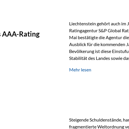
Liechtenstein gehört auch im 
Ratingagentur S&P Global Rat
as AAA-Rating
Mai bestätigte die Agentur die
Ausblick für die kommenden J
Bevölkerung ist diese Einstufun
Stabilität des Landes sowie da
und Finanzstandort Liechtenst
Mehr lesen
Herausforderungen Die weltw
anspruchsvoll. Geopolitische U
und eine schwächere Nachfrag
liechtensteinische Wirtschaft
Steigende Schuldenstände, har
fragmentierte Weltordnung ver