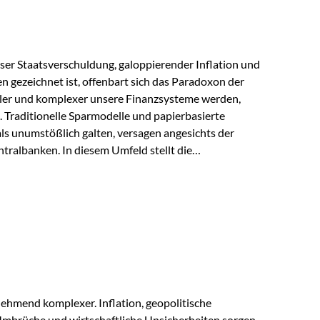
lloser Staatsverschuldung, galoppierender Inflation und
n gezeichnet ist, offenbart sich das Paradoxon der
aler und komplexer unsere Finanzsysteme werden,
h. Traditionelle Sparmodelle und papierbasierte
als unumstößlich galten, versagen angesichts der
tralbanken. In diesem Umfeld stellt die
ende altes Edelmetall keine Nostalgie dar, sondern ist
klügste Antwort auf globale Instabilität. Physische
standort sind heute keine bloße Option mehr, sondern
eit. 1. Der massive Aufwand hinter einem winzigen…
ehmend komplexer. Inflation, geopolitische
mbrüche und wirtschaftliche Unsicherheiten sorgen