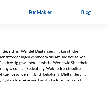
Für Makler
Blog
det sich im Wandel. Digitalisierung, künstliche
ndenanforderungen verändern die Art und Weise, wie
Gleichzeitig gewinnen klassische Werte wie Sicherheit
anung wieder an Bedeutung. Welche Trends sollten
ktuell besonders im Blick behalten? Digitalisierung
Digitale Prozesse und künstliche Intelligenz sind
ltags. Sie erleichtern administrative Aufgaben,
affen mehr Zeit für das Wesentliche: die persönliche
d die individuelle Betreuung zum entscheidenden
nn unterstützen, Vertrauen entsteht jedoch weiterhin im