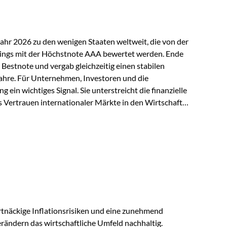
Jahr 2026 zu den wenigen Staaten weltweit, die von der
ings mit der Höchstnote AAA bewertet werden. Ende
 Bestnote und vergab gleichzeitig einen stabilen
ahre. Für Unternehmen, Investoren und die
g ein wichtiges Signal. Sie unterstreicht die finanzielle
s Vertrauen internationaler Märkte in den Wirtschafts-
ein. Starker Wirtschaftsstandort trotz
irtschaftlichen Rahmenbedingungen bleiben
nsicherheiten, eine verhaltene Investitionstätigkeit
e in wichtigen Exportmärkten beeinflussen auch die
. Dennoch sieht…
tnäckige Inflationsrisiken und eine zunehmend
ändern das wirtschaftliche Umfeld nachhaltig.