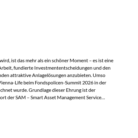
 elektrische Leitfähigkeit aller Metalle. Diese
reiche Zukunftstechnologien praktisch unverzichtbar.
rem in: Solarmodulen Elektrofahrzeugen Halbleitern
ird, ist das mehr als ein schöner Moment – es ist eine
Arbeit, fundierte Investmententscheidungen und den
den attraktive Anlagelösungen anzubieten. Umso
 Vienna-Life beim Fondspolicen-Summit 2026 in der
chnet wurde. Grundlage dieser Ehrung ist der
ort der SAM – Smart Asset Management Service
ndspolicen-Anbieter aus Investmentsicht analysiert
gebnis: Die ETF-Auswahl der Vienna-Life zählt zu den
t. Für uns ist diese Auszeichnung eine Bestätigung
nspruchs,…