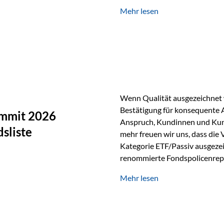
Silber verfügt über die höchste
Mehr lesen
Eigenschaft macht es für zahl
Silber findet sich unter ande
Smartphones und Tablets…
Wenn Qualität ausgezeichnet w
Bestätigung für konsequente 
ummit 2026
Anspruch, Kundinnen und Kun
sliste
mehr freuen wir uns, dass die
Kategorie ETF/Passiv ausgezei
renommierte Fondspolicenrep
GmbH, bei dem mehr als 20 Fo
Mehr lesen
und verglichen wurden. Das Er
drei besten Angeboten am Mark
unseres Weges und unseres A