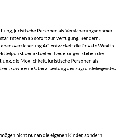
r Vienna-Life reagieren…
lung, juristische Personen als Versicherungsnehmer
tarif stehen ab sofort zur Verfügung. Bendern,
Lebensversicherung AG entwickelt die Private Wealth
Mittelpunkt der aktuellen Neuerungen stehen die
ung, die Möglichkeit, juristische Personen als
zen, sowie eine Überarbeitung des zugrundeliegenden
ie automatische Antragsübermittlung wird die
r deutlich effizienter gestaltet. Anträge werden direkt
ienbrüche reduziert und die weitere Bearbeitung
 auch juristische Personen, wie Kapitalgesellschaften
rungsnehmer eingesetzt werden. Damit erweitert die
hkeiten der Private Wealth Police insbesondere für…
rmögen nicht nur an die eigenen Kinder, sondern