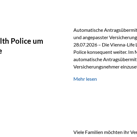
persönlichen Gespräch. Bei de
Automatische Antragsübermitt
und angepasster Versicherungs
lth Police um
28.07.2026 – Die Vienna-Life 
e
Police konsequent weiter. Im 
automatische Antragsübermittl
Versicherungsnehmer einzuset
Versicherungstarifes. Durch d
Mehr lesen
Abwicklung für Vertriebspartne
elektronisch übermittelt, Med
beschleunigt. Ab sofort können
oder Stiftungen, als Versiche
Vienna-Life die Einsatzmöglic
Viele Familien möchten ihr Ve