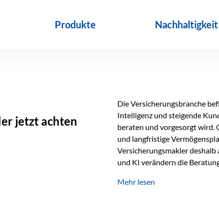
Produkte
Nachhaltigkeit
Die Versicherungsbranche befin
Intelligenz und steigende Ku
r jetzt achten
beraten und vorgesorgt wird. 
und langfristige Vermögenspl
Versicherungsmakler deshalb a
und KI verändern die Beratung 
längst Teil des Versicherungsal
Mehr lesen
beschleunigen Abläufe und sch
Beratung. Gerade deshalb wir
Erfolgsfaktor. Technologie ka