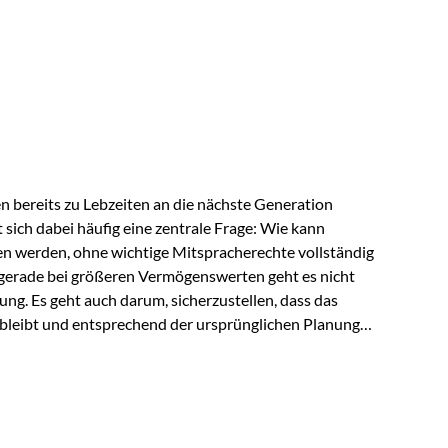
ngeschränkt über das gemeinsame Vermögen verfügen
ngssituation bietet die Private Wealth Police der
 Gestaltungsmöglichkeit. Die Ausgangssituation
piel vor: Ein…
 bereits zu Lebzeiten an die nächste Generation
t sich dabei häufig eine zentrale Frage: Wie kann
en werden, ohne wichtige Mitspracherechte vollständig
gerade bei größeren Vermögenswerten geht es nicht
ng. Es geht auch darum, sicherzustellen, dass das
 bleibt und entsprechend der ursprünglichen Planung
s der Praxis Stellen Sie sich folgende Situation vor:
er einen Teil seines Vermögens. Einige Jahre später
urzfristig verwenden, um…