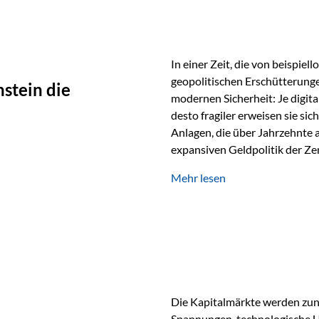
In einer Zeit, die von beispie
geopolitischen Erschütterunge
stein die
modernen Sicherheit: Je digit
desto fragiler erweisen sie sic
Anlagen, die über Jahrzehnte 
expansiven Geldpolitik der Zen
Rückbesinnung auf ein Jahrtaus
Mehr lesen
die modernste und strategisch 
Werte und der richtige Rechts
eine strategische Notwendigk
Die Kapitalmärkte werden zun
Spannungen, technologische U