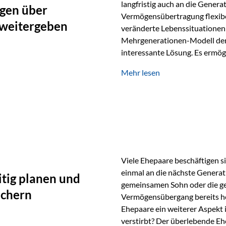
langfristig auch an die Genera
gen über
Vermögensübertragung flexibel
 weitergeben
veränderte Lebenssituationen 
Mehrgenerationen-Modell der 
interessante Lösung. Es ermög
generationenübergreifend zu s
Mehr lesen
Ausgangssituation Stellen Sie 
viele Jahre Vermögen aufgebau
eigenen Kindern, sondern lan
Viele Ehepaare beschäftigen si
einmal an die nächste Generat
tig planen und
gemeinsamen Sohn oder die ge
ichern
Vermögensübergang bereits heut
Ehepaare ein weiterer Aspekt 
verstirbt? Der überlebende Ehe