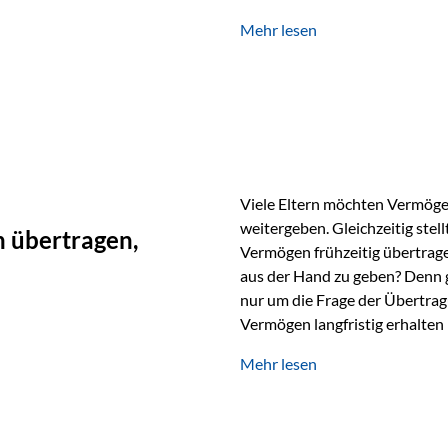
unabhängig bleiben und unei
Mehr lesen
können. Genau für diese Ausga
Vienna-Life eine durchdachte
Stellen Sie sich folgendes Beis
Viele Eltern möchten Vermögen
weitergeben. Gleichzeitig stell
 übertragen,
Vermögen frühzeitig übertrag
aus der Hand zu geben? Denn 
nur um die Frage der Übertragu
Vermögen langfristig erhalten
verwendet wird. Ein Beispiel au
Mehr lesen
Ein Vater schenkt seiner Tocht
möchte die Tochter das Geld k