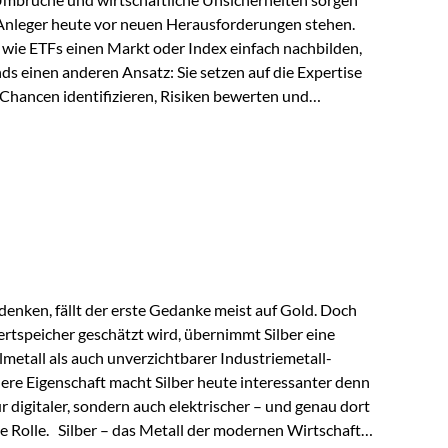
 Anleger heute vor neuen Herausforderungen stehen.
wie ETFs einen Markt oder Index einfach nachbilden,
ds einen anderen Ansatz: Sie setzen auf die Expertise
Chancen identifizieren, Risiken bewerten und
erade in einem Umfeld, das von schnellen Veränderungen
ve Herangehensweise einen entscheidenden Mehrwert
nds aus? Aktive Fonds verfolgen das Ziel, nicht nur
rn gezielt Anlageentscheidungen zu treffen.
nternehmen,…
enken, fällt der erste Gedanke meist auf Gold. Doch
rtspeicher geschätzt wird, übernimmt Silber eine
lmetall als auch unverzichtbarer Industriemetall-
ere Eigenschaft macht Silber heute interessanter denn
ur digitaler, sondern auch elektrischer – und genau dort
de Rolle. Silber – das Metall der modernen Wirtschaft