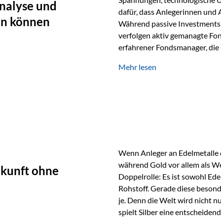
nalyse und
dafür, dass Anlegerinnen und
en können
Während passive Investments 
verfolgen aktiv gemanagte Fon
erfahrener Fondsmanager, die 
Portfolios gezielt steuern. G
Mehr lesen
geprägt ist, kann diese akti
bieten. Was zeichnet aktive Fo
einen Markt abzubilden, sonde
Fondsmanager analysieren U
Wenn Anleger an Edelmetalle d
während Gold vor allem als We
ukunft ohne
Doppelrolle: Es ist sowohl Ede
Rohstoff. Gerade diese besond
je. Denn die Welt wird nicht n
spielt Silber eine entscheiden