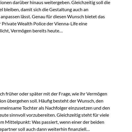
tionen darüber hinaus weitergeben. Gleichzeitig soll die
 bleiben, damit sich die Gestaltung auch an
anpassen lässt. Genau für diesen Wunsch bietet das
Private Wealth Police der Vienna-Life eine
licht, Vermögen bereits heute
trukturieren und dennoch flexibel zu bleiben. Die
sich folgende Familie vor: Die Großeltern haben über
t. Ihr Wunsch ist es, dieses Vermögen nicht nur den
gfristig auch den Enkeln zukommen zu…
ch früher oder später mit der Frage, wie ihr Vermögen
ion übergehen soll. Häufig besteht der Wunsch, den
meinsame Tochter als Nachfolger einzusetzen und den
e sinnvoll vorzubereiten. Gleichzeitig steht für viele
im Mittelpunkt: Was passiert, wenn einer der beiden
partner soll auch dann weiterhin finanziell