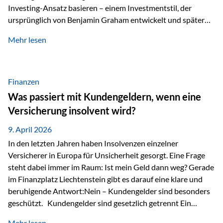
Investing-Ansatz basieren – einem Investmentstil, der
ursprünglich von Benjamin Graham entwickelt und später
durch Investoren wie Warren Buffett weiter geprägt wurde.
Mehr lesen
Modernes Value Investing als Grundlage Der
Investmentansatz von Estably basiert auf der
Weiterentwicklung des klassischen Value Investing. Im
Fokus stehen Unternehmen, deren Börsenkurs unter ihrem
Finanzen
inneren Wert liegt. Neben klassischen
Was passiert mit Kundengeldern, wenn eine
Bewertungskennzahlen werden auch qualitative Faktoren
Versicherung insolvent wird?
wie Geschäftsmodell, Wettbewerbsvorteile und
Managementqualität…
9. April 2026
In den letzten Jahren haben Insolvenzen einzelner
Versicherer in Europa für Unsicherheit gesorgt. Eine Frage
steht dabei immer im Raum: Ist mein Geld dann weg? Gerade
im Finanzplatz Liechtenstein gibt es darauf eine klare und
beruhigende Antwort:Nein – Kundengelder sind besonders
geschützt. Kundengelder sind gesetzlich getrennt Ein
zentraler Schutzmechanismus in Liechtenstein ist die
Mehr lesen