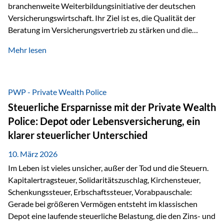
branchenweite Weiterbildungsinitiative der deutschen
Versicherungswirtschaft. Ihr Ziel ist es, die Qualität der
Beratung im Versicherungsvertrieb zu stärken und die
kontinuierliche Weiterbildung von vertrieblich tätigen
Mehr lesen
Personen transparent zu dokumentieren. Seit der
Umsetzung der EU-Versicherungsvertriebsrichtlinie besteht
eine gesetzliche Weiterbildungspflicht von mindestens 15
Stunden pro Jahr für vertrieblich tätige Personen in der
PWP - Private Wealth Police
Versicherungsbranche. Über die Weiterbildungsdatenbank
Steuerliche Ersparnisse mit der Private Wealth
von „gut beraten“ können absolvierte Bildungsmaßnahmen
Police: Depot oder Lebensversicherung, ein
zentral erfasst und dokumentiert werden. „gut beraten“
klarer steuerlicher Unterschied
zertifiziert Als zertifizierter Bildungsanbieter können unsere
Webinare nun für die…
10. März 2026
Im Leben ist vieles unsicher, außer der Tod und die Steuern.
Kapitalertragsteuer, Solidaritätszuschlag, Kirchensteuer,
Schenkungssteuer, Erbschaftssteuer, Vorabpauschale:
Gerade bei größeren Vermögen entsteht im klassischen
Depot eine laufende steuerliche Belastung, die den Zins- und