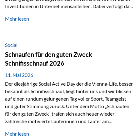
Investitionen in Unternehmensanleihen. Dabei verfolgt das
Fondsmanagement eine klare Philosophie: Nicht kurzfristige
Mehr lesen
Marktbewegungen stehen im Fokus, sondern die
tatsächliche wirtschaftliche Entwicklung von Unternehmen
über viele Jahre hinweg. Als Teil der Produktauswahl
innerhalb der Private Wealth Police der Vienna-Life steht
Social
der Oculus Value Capital Fund für einen langfristig
Schnaufen für den guten Zweck –
orientierten Value-Investing-Ansatz mit Fokus auf
Schnifisschnauf 2026
fundamentale Unternehmensanalyse und nachhaltige
Wertentwicklung. Der Investmentansatz: Value Investing
11. Mai 2026
mit Weitblick Im Zentrum steht ein…
Der diesjährige Social Active Day der die Vienna-Life, besser
bekannt als Schnifisschnauf, liegt hinter uns und wir blicken
auf einen rundum gelungenen Tag voller Sport, Teamgeist
und guter Stimmung zurück. Unter dem Motto „Schnaufen
für den guten Zweck“ trafen sich auch heuer wieder
zahlreiche motivierte Läuferinnen und Läufer am
Dünserberg in Schnifis, um gemeinsam sportliche
Mehr lesen
Höchstleistungen für einen guten Zweck zu erbringen. Mit