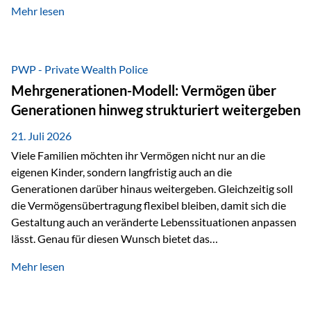
Mehr lesen
als Versicherungsnehmer einzusetzen, sowie eine
Überarbeitung des zugrundeliegenden Versicherungstarifes.
Durch die automatische Antragsübermittlung wird die
Abwicklung für Vertriebspartner deutlich effizienter
PWP - Private Wealth Police
gestaltet. Anträge werden direkt elektronisch übermittelt,
Mehrgenerationen-Modell: Vermögen über
Medienbrüche reduziert und die weitere Bearbeitung
Generationen hinweg strukturiert weitergeben
beschleunigt. Ab sofort können auch juristische Personen,
wie Kapitalgesellschaften oder Stiftungen, als
21. Juli 2026
Versicherungsnehmer eingesetzt werden. Damit erweitert
Viele Familien möchten ihr Vermögen nicht nur an die
die Vienna-Life die Einsatzmöglichkeiten der Private Wealth
eigenen Kinder, sondern langfristig auch an die
Police insbesondere für…
Generationen darüber hinaus weitergeben. Gleichzeitig soll
die Vermögensübertragung flexibel bleiben, damit sich die
Gestaltung auch an veränderte Lebenssituationen anpassen
lässt. Genau für diesen Wunsch bietet das
Mehrgenerationen-Modell der Private Wealth Police der
Mehr lesen
Vienna-Life eine interessante Lösung. Es ermöglicht,
Vermögen bereits heute generationenübergreifend zu
strukturieren und dennoch flexibel zu bleiben. Die