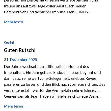
freuen uns auf zwei Tage voller Austausch, neuer
Perspektiven und fachlicher Impulse. Der FONDS
professionell KONGRESS zählt zu den wichtigsten
Mehr lesen
Branchentreffen für Finanz- und Versicherungsprofis im
deutschsprachigen Raum. Für uns bietet die Veranstaltung
die ideale Plattform, um aktuelle Themen rund um Vorsorge,
Vermögensstrukturierung und Nachfolgeplanung
Social
gemeinsam zu diskutieren. Persönlich für Sie vor Ort An
Guten Rutsch!
beiden Kongresstagen stehen Ihnen Maximilian
Fichtenbauer, Dirk…
31. Dezember 2025
Der Jahreswechsel ist traditionell ein Moment des
Innehaltens. Ein Jahr geht zu Ende, ein neues beginnt und
damit auch eine wertvolle Gelegenheit, Erlebtes Revue
passieren zu lassen und den Blick nach vorne zu richten. Das
vergangene Jahr war für die Vienna-Life sehr erfolgreich.
Gemeinsam als Team haben wir viel erreicht, neue Wege
beschritten und besondere Momente erlebt.
Mehr lesen
Veranstaltungen wie der Schnifisschnauf, aber auch unsere