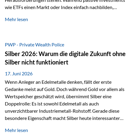
wie ETFs einen Markt oder Index einfach nachbilden,
verfolgen aktiv gemanagte Fonds einen anderen Ansatz: Sie
Mehr lesen
setzen auf die Expertise erfahrener Fondsmanager, die
Chancen identifizieren, Risiken bewerten und Portfolios
gezielt steuern. Gerade in einem Umfeld, das von schnellen
Veränderungen geprägt ist, kann diese aktive
PWP - Private Wealth Police
Herangehensweise einen entscheidenden Mehrwert bieten.
Silber 2026: Warum die digitale Zukunft ohne
Was zeichnet aktive Fonds aus? Aktive Fonds verfolgen das
Silber nicht funktioniert
Ziel, nicht nur einen Markt abzubilden, sondern gezielt
Anlageentscheidungen zu treffen. Fondsmanager
17. Juni 2026
analysieren Unternehmen,…
Wenn Anleger an Edelmetalle denken, fällt der erste
Gedanke meist auf Gold. Doch während Gold vor allem als
Wertspeicher geschätzt wird, übernimmt Silber eine
Doppelrolle: Es ist sowohl Edelmetall als auch
unverzichtbarer Industriemetall-Rohstoff. Gerade diese
besondere Eigenschaft macht Silber heute interessanter
denn je. Denn die Welt wird nicht nur digitaler, sondern auch
Mehr lesen
elektrischer – und genau dort spielt Silber eine