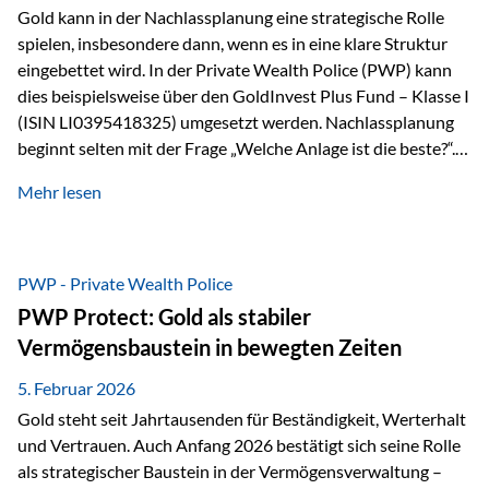
Gold kann in der Nachlassplanung eine strategische Rolle
spielen, insbesondere dann, wenn es in eine klare Struktur
eingebettet wird. In der Private Wealth Police (PWP) kann
dies beispielsweise über den GoldInvest Plus Fund – Klasse I
(ISIN LI0395418325) umgesetzt werden. Nachlassplanung
beginnt selten mit der Frage „Welche Anlage ist die beste?“.
In der Praxis geht es zuerst um ganz andere Themen:Wer soll
Mehr lesen
was bekommen – wann – und in welcher Struktur?Und vor
allem: Wie lassen sich Streit, Liquiditätsengpässe oder
Notverkäufe vermeiden, wenn ein Todesfall eintritt? Gerade
bei größeren Vermögen ist das entscheidend.
PWP - Private Wealth Police
PWP Protect: Gold als stabiler
Vermögensbaustein in bewegten Zeiten
5. Februar 2026
Gold steht seit Jahrtausenden für Beständigkeit, Werterhalt
und Vertrauen. Auch Anfang 2026 bestätigt sich seine Rolle
als strategischer Baustein in der Vermögensverwaltung –