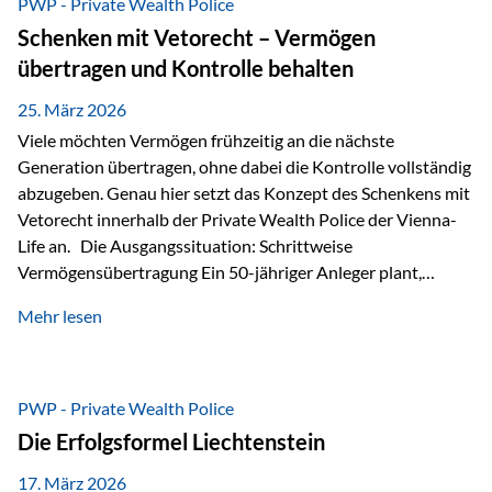
PWP - Private Wealth Police
Staatsfinanzierung: Liechtenstein weist keine
Schenken mit Vetorecht – Vermögen
Staatsschulden auf, und der Schutz der wirtschaftlichen
übertragen und Kontrolle behalten
Interessen der Bevölkerung ist in der Verfassung verankert.
Besonders hervorzuheben ist hierbei Artikel 14 der
25. März 2026
liechtensteinischen Verfassung. Darin…
Viele möchten Vermögen frühzeitig an die nächste
Generation übertragen, ohne dabei die Kontrolle vollständig
abzugeben. Genau hier setzt das Konzept des Schenkens mit
Vetorecht innerhalb der Private Wealth Police der Vienna-
Life an. Die Ausgangssituation: Schrittweise
Vermögensübertragung Ein 50-jähriger Anleger plant,
seinem Kind Vermögen zu übertragen. Dabei soll nicht nur
Mehr lesen
der steuerliche Freibetrag optimal genutzt werden, sondern
auch sichergestellt sein, dass mit dem verschenken Geld
verantwortungsvoll umgegangen wird. Das Ziel:Eine
strukturierte, langfristige Vermögensübertragung, ohne die
PWP - Private Wealth Police
Kontrolle vollständig aus der Hand zu geben. Die Lösung:
Die Erfolgsformel Liechtenstein
Abschmelzung mit Vetorecht Die Umsetzung erfolgt über die
Private Wealth Police…
17. März 2026