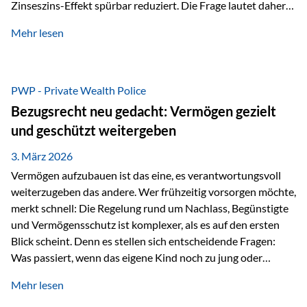
Zinseszins-Effekt spürbar reduziert. Die Frage lautet daher:
Wie kann Vermögen strukturiert werden, damit Steuern
Mehr lesen
nicht laufend Kapital entziehen – sondern möglichst lange im
System arbeiten? Hier setzt die Private Wealth Police an.
Das Problem: Laufende Besteuerung im Depot Im
Privatdepot fallen an: Abgeltungssteuer Fondsbesteuerung
PWP - Private Wealth Police
(Vorabpauschale, Teilfreistellung) Kein steuerlicher Abzug
Bezugsrecht neu gedacht: Vermögen gezielt
der Vermögensverwaltungs-Gebühren /
und geschützt weitergeben
Depotbankgebühren Jährliches Steuerreporting erforderlich
Zinsen, Dividenden und Kursgewinne werden laufend
3. März 2026
besteuert.
Vermögen aufzubauen ist das eine, es verantwortungsvoll
weiterzugeben das andere. Wer frühzeitig vorsorgen möchte,
merkt schnell: Die Regelung rund um Nachlass, Begünstigte
und Vermögensschutz ist komplexer, als es auf den ersten
Blick scheint. Denn es stellen sich entscheidende Fragen:
Was passiert, wenn das eigene Kind noch zu jung oder
unerfahren ist, um eine größere Summe sinnvoll zu
Mehr lesen
verwalten? Wie kann verhindert werden, dass Ex-Partner,
Gläubiger oder andere Dritte Zugriff auf das Vermögen