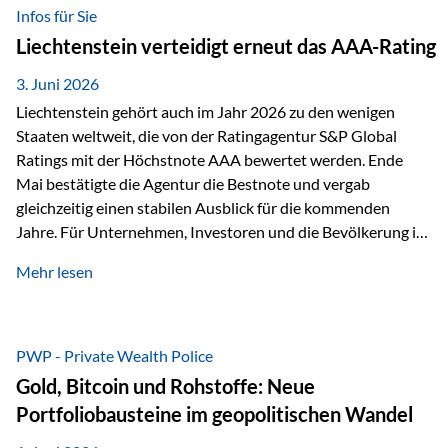
analysiert und verglichen wurden. Das Ergebnis: Die ETF-
Infos für Sie
Auswahl der Vienna-Life zählt zu den drei besten Angeboten
Liechtenstein verteidigt erneut das AAA-Rating
am Markt. Für uns ist diese Auszeichnung eine Bestätigung
unseres Weges und unseres Anspruchs,…
3. Juni 2026
Liechtenstein gehört auch im Jahr 2026 zu den wenigen
Staaten weltweit, die von der Ratingagentur S&P Global
Ratings mit der Höchstnote AAA bewertet werden. Ende
Mai bestätigte die Agentur die Bestnote und vergab
gleichzeitig einen stabilen Ausblick für die kommenden
Jahre. Für Unternehmen, Investoren und die Bevölkerung ist
diese Einstufung ein wichtiges Signal. Sie unterstreicht die
Mehr lesen
finanzielle Stabilität des Landes sowie das Vertrauen
internationaler Märkte in den Wirtschafts- und
Finanzstandort Liechtenstein. Starker Wirtschaftsstandort
trotz Herausforderungen Die weltwirtschaftlichen
PWP - Private Wealth Police
Rahmenbedingungen bleiben anspruchsvoll. Geopolitische
Gold, Bitcoin und Rohstoffe: Neue
Unsicherheiten, eine verhaltene Investitionstätigkeit und
Portfoliobausteine im geopolitischen Wandel
eine schwächere Nachfrage in wichtigen Exportmärkten
beeinflussen auch die liechtensteinische Wirtschaft.