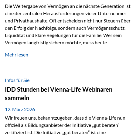
Die Weitergabe von Vermögen an die nächste Generation ist
eine der zentralen Herausforderungen vieler Unternehmer
und Privathaushalte. Oft entscheiden nicht nur Steuern über
den Erfolg der Nachfolge, sondern auch Vermögensschutz,
Liquidität und klare Regelungen für die Familie. Wer sein
Vermögen langfristig sichern möchte, muss heute
international denken. Und genau hier setzt das Buch
Mehr lesen
„Erfolgsformel Liechtenstein“, herausgegeben und verfasst
von Rolf Klein, an – ein praxisnahes Nachschlagewerk, das
Vermögensnachfolge, Vermögensmanagement und
Vermögensschutz strategisch miteinander verbindet.
Infos für Sie
Warum klassische Nachfolgeplanung oft scheitert Viele
IDD Stunden bei Vienna-Life Webinaren
Vermögen werden erst im Todesfall übertragen. Das kann zu
sammeln
Problemen führen: Hohe Erbschaftsteuern Streitigkeiten
zwischen Erben Liquiditätsprobleme bei Immobilien…
12. März 2026
Wir freuen uns, bekanntzugeben, dass die Vienna-Life nun
offiziell als Bildungsanbieter der Initiative „gut beraten“
zertifiziert ist. Die Initiative „gut beraten“ ist eine