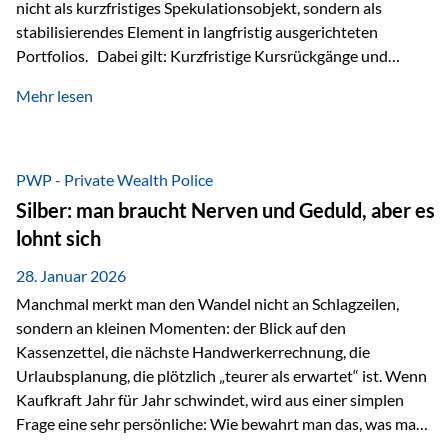
nicht als kurzfristiges Spekulationsobjekt, sondern als
stabilisierendes Element in langfristig ausgerichteten
Portfolios. Dabei gilt: Kurzfristige Kursrückgänge und
Schwankungen sind jederzeit möglich – insbesondere nach
Mehr lesen
starken Anstiegen. Diese verändern jedoch nicht die
langfristige Funktion von Gold als Sachwert und
Diversifikationsinstrument. In einem Umfeld, das weiterhin
von geopolitischen Spannungen, einer stark ausgeweiteten
PWP - Private Wealth Police
Geldmenge sowie strukturellen Verschiebungen an den
Silber: man braucht Nerven und Geduld, aber es
Kapitalmärkten geprägt ist, bleibt Gold ein bewährter Anker.
lohnt sich
Nicht, weil…
28. Januar 2026
Manchmal merkt man den Wandel nicht an Schlagzeilen,
sondern an kleinen Momenten: der Blick auf den
Kassenzettel, die nächste Handwerkerrechnung, die
Urlaubsplanung, die plötzlich „teurer als erwartet“ ist. Wenn
Kaufkraft Jahr für Jahr schwindet, wird aus einer simplen
Frage eine sehr persönliche: Wie bewahrt man das, was man
sich aufgebaut hat? Genau dann wird es Zeit, sich