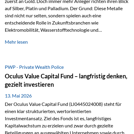
zuerst an Gold. Doch immer mehr Anleger richten ihren Blick
auf Silber, Platin und Palladium. Der Grund: Diese Metalle
sind nicht nur selten, sondern spielen auch eine
entscheidende Rolle in Zukunftsbranchen wie
Elektromobilität, Wasserstofftechnologie und
Digitalisierung. Dadurch verbinden sie zwei wichtige
Mehr lesen
Faktoren für Investoren – begrenztes Angebot und
steigende industrielle Nachfrage. Edelmetalle als
Investment mit Zukunftspotenzial Während Gold oft als
klassischer „Sicherheitsanker“ gilt, bieten Silber, Platin und
PWP - Private Wealth Police
Palladium zusätzlich die Chance, von technologischen
Oculus Value Capital Fund – langfristig denken,
Entwicklungen zu profitieren. Die Nachfrage entsteht nicht
gezielt investieren
nur durch Anleger, sondern vor allem durch die Industrie.
Gerade in…
13. Mai 2026
Der Oculus Value Capital Fund (LI0445024008) steht für
einen klar strukturierten, wertorientierten
Investmentansatz. Ziel des Fonds ist es, langfristiges
Kapitalwachstum zu erzielen und zwar durch gezielte
Beteiligungen an ausgewählten Unternehmen sowie durch