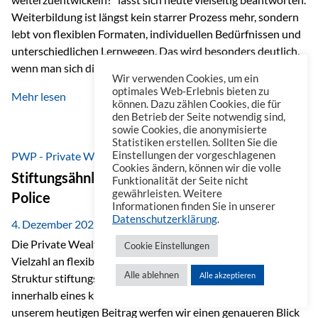
Weiterbildung ist längst kein starrer Prozess mehr, sondern
lebt von flexiblen Formaten, individuellen Bedürfnissen und
unterschiedlichen Lernwegen. Das wird besonders deutlich,
wenn man sich die Angebote ansieht, die im beruflichen
Wir verwenden Cookies, um ein
Umfeld zur Verfügung stehen. Online-Kurse als erster Schritt
optimales Web-Erlebnis bieten zu
Mehr lesen
Wenn es um Weiterbildung geht, denkt man häufig zuerst an
können. Dazu zählen Cookies, die für
den Betrieb der Seite notwendig sind,
Online-Kurse. Eine Plattform, die dabei heraussticht, ist
sowie Cookies, die anonymisierte
Masterplan. Sie ist ähnlich aufgebaut wie eine Streaming-
Statistiken erstellen. Sollten Sie die
Plattform und dadurch besonders einfach zu nutzen. Auf
PWP - Private Wealth Police
Einstellungen der vorgeschlagenen
Cookies ändern, können wir die volle
Masterplan…
Stiftungsähnliche Vorteile der Private Wealth
Funktionalität der Seite nicht
gewährleisten. Weitere
Police
Informationen finden Sie in unserer
Datenschutzerklärung
.
4. Dezember 2025
Die Private Wealth Police (PWP) der Vienna-Life bietet eine
Cookie Einstellungen
Vielzahl an flexiblen Gestaltungsmöglichkeiten, die in ihrer
Alle ablehnen
Alle akzeptieren
Struktur stiftungsähnliche Vorteile schaffen und das
innerhalb eines klassischen Versicherungsrahmens. In
unserem heutigen Beitrag werfen wir einen genaueren Blick