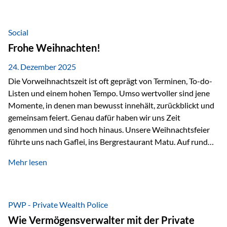
Teamevents, vom Minigolf bis zur Weihnachtsfeier, haben
den Zusammenhalt gestärkt und gezeigt, wie wichtig ein
starkes Miteinander ist. Neben diesen gemeinsamen
Social
Erlebnissen konnten wir…
Frohe Weihnachten!
24. Dezember 2025
Die Vorweihnachtszeit ist oft geprägt von Terminen, To-do-
Listen und einem hohen Tempo. Umso wertvoller sind jene
Momente, in denen man bewusst innehält, zurückblickt und
gemeinsam feiert. Genau dafür haben wir uns Zeit
genommen und sind hoch hinaus. Unsere Weihnachtsfeier
führte uns nach Gaflei, ins Bergrestaurant Matu. Auf rund
1.500 Metern über dem Rheintal erwartete uns nicht nur ein
Mehr lesen
beeindruckendes Panorama, sondern auch etwas, das im
Alltag oft zu kurz kommt: Ruhe, Klarheit und echter
Weitblick, im wahrsten Sinne des Wortes. Inmitten
verschneiter Landschaft, bei feinem Essen, guter Musik und
PWP - Private Wealth Police
einer entspannten…
Wie Vermögensverwalter mit der Private