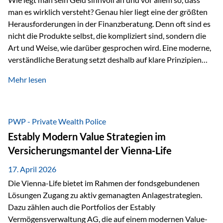
man es wirklich versteht? Genau hier liegt eine der größten
Herausforderungen in der Finanzberatung. Denn oft sind es
nicht die Produkte selbst, die kompliziert sind, sondern die
Art und Weise, wie darüber gesprochen wird. Eine moderne,
verständliche Beratung setzt deshalb auf klare Prinzipien
statt auf komplizierte Prognosen. Im Mittelpunkt stehen
Mehr lesen
fünf zentrale Faktoren: eine saubere Struktur, breite
Risikostreuung, Kosteneffizienz, steuerliche Optimierung
und ein wissenschaftlich fundierter Ansatz. Impulse zu
diesem Thema liefern unter anderem die praxisnahen
PWP - Private Wealth Police
Ansätze von Finanzexperte Klaus Rost, der seit vielen Jahren
Estably Modern Value Strategien im
für eine verständliche und…
Versicherungsmantel der Vienna-Life
17. April 2026
Die Vienna-Life bietet im Rahmen der fondsgebundenen
Lösungen Zugang zu aktiv gemanagten Anlagestrategien.
Dazu zählen auch die Portfolios der Estably
Vermögensverwaltung AG, die auf einem modernen Value-