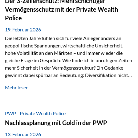
Der 3-Zellenschutz: Mehrschichtiger
Währungen: +56,6 % Langfristig zeigt sich ebenfalls ein
Vermögensschutz mit der Private Wealth
solides…
Police
19. Februar 2026
Die letzten Jahre fühlen sich für viele Anleger anders an:
geopolitische Spannungen, wirtschaftliche Unsicherheit,
hohe Volatilität an den Märkten – und immer wieder die
gleiche Frage im Gespräch: Wie finde ich in unruhigen Zeiten
mehr Sicherheit in der Vermögensstruktur? Ein Gedanke
gewinnt dabei spürbar an Bedeutung: Diversifikation nicht
nur über Anlageklassen, sondern auch über Jurisdiktionen.
Mehr lesen
Wer Vermögen ausschließlich in einem Rechtsraum
organisiert, ist auch von dessen Rahmenbedingungen
besonders abhängig. Genau hier kann das Fürstentum
Liechtenstein eine Rolle spielen: außerhalb der EU, ohne
PWP - Private Wealth Police
Euro, mit einem eigenständigen Rechts- und Finanzplatz.
Nachlassplanung mit Gold in der PWP
Und genau an dieser Stelle setzt der 3-Zellenschutz an –…
13. Februar 2026