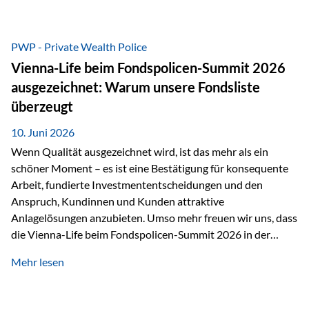
entscheidende Rolle. Silber – das Metall der modernen
Wirtschaft Silber verfügt über die höchste elektrische
Leitfähigkeit aller Metalle. Diese Eigenschaft macht es für
PWP - Private Wealth Police
zahlreiche Zukunftstechnologien praktisch unverzichtbar.
Vienna-Life beim Fondspolicen-Summit 2026
Silber findet sich unter anderem in: Solarmodulen
ausgezeichnet: Warum unsere Fondsliste
Elektrofahrzeugen Halbleitern Smartphones und Tablets…
überzeugt
10. Juni 2026
Wenn Qualität ausgezeichnet wird, ist das mehr als ein
schöner Moment – es ist eine Bestätigung für konsequente
Arbeit, fundierte Investmententscheidungen und den
Anspruch, Kundinnen und Kunden attraktive
Anlagelösungen anzubieten. Umso mehr freuen wir uns, dass
die Vienna-Life beim Fondspolicen-Summit 2026 in der
Kategorie ETF/Passiv ausgezeichnet wurde. Grundlage
Mehr lesen
dieser Ehrung ist der renommierte Fondspolicenreport der
SAM – Smart Asset Management Service GmbH, bei dem
mehr als 20 Fondspolicen-Anbieter aus Investmentsicht