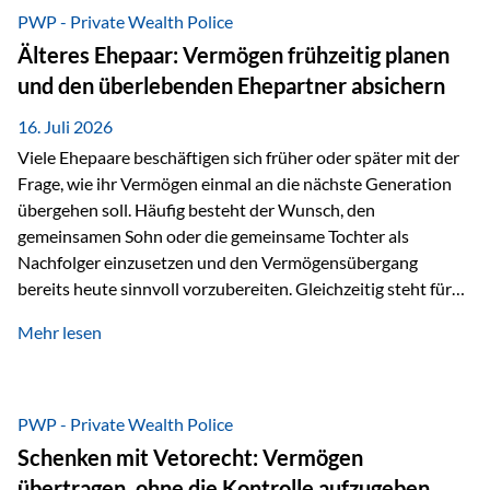
Ausgangssituation Stellen Sie sich folgende Familie vor: Die
PWP - Private Wealth Police
Großeltern haben über viele Jahre Vermögen aufgebaut. Ihr
Älteres Ehepaar: Vermögen frühzeitig planen
Wunsch ist es, dieses Vermögen nicht nur den eigenen
und den überlebenden Ehepartner absichern
Kindern, sondern langfristig auch den Enkeln zukommen zu…
16. Juli 2026
Viele Ehepaare beschäftigen sich früher oder später mit der
Frage, wie ihr Vermögen einmal an die nächste Generation
übergehen soll. Häufig besteht der Wunsch, den
gemeinsamen Sohn oder die gemeinsame Tochter als
Nachfolger einzusetzen und den Vermögensübergang
bereits heute sinnvoll vorzubereiten. Gleichzeitig steht für
viele Ehepaare ein weiterer Aspekt im Mittelpunkt: Was
Mehr lesen
passiert, wenn einer der beiden verstirbt? Der überlebende
Ehepartner soll auch dann weiterhin finanziell unabhängig
bleiben und uneingeschränkt über das gemeinsame
Vermögen verfügen können. Genau für diese
PWP - Private Wealth Police
Ausgangssituation bietet die Private Wealth Police der
Schenken mit Vetorecht: Vermögen
Vienna-Life eine durchdachte Gestaltungsmöglichkeit. Die
übertragen, ohne die Kontrolle aufzugeben