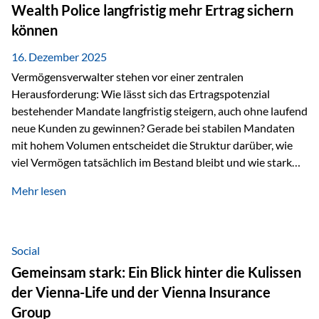
Wealth Police langfristig mehr Ertrag sichern
können
16. Dezember 2025
Vermögensverwalter stehen vor einer zentralen
Herausforderung: Wie lässt sich das Ertragspotenzial
bestehender Mandate langfristig steigern, auch ohne laufend
neue Kunden zu gewinnen? Gerade bei stabilen Mandaten
mit hohem Volumen entscheidet die Struktur darüber, wie
viel Vermögen tatsächlich im Bestand bleibt und wie stark
sich das Verwaltungsentgelt über die Jahre entwickelt. Ein
Mehr lesen
Beispiel verdeutlicht diese Wirkung besonders deutlich.
Wird ein Vermögen von 25 Millionen Euro über einen
Zeitraum von 20 Jahren verwaltet, ohne dass neue Kunden
hinzukommen, spielt nicht nur die Rendite eine Rolle. Auch
Social
steuerliche Effekte haben einen erheblichen Einfluss auf…
Gemeinsam stark: Ein Blick hinter die Kulissen
der Vienna-Life und der Vienna Insurance
Group