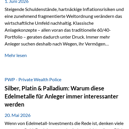
1. Juni 2026
Dennoch sieht…
Steigende Schuldenstände, hartnäckige Inflationsrisiken und
eine zunehmend fragmentierte Weltordnung verändern das
wirtschaftliche Umfeld nachhaltig. Klassische
Anlagekonzepte – allen voran das traditionelle 60/40-
Portfolio – geraten dadurch unter Druck. Immer mehr
Anleger suchen deshalb nach Wegen, ihr Vermögen
langfristig gegen Kaufkraftverlust und geopolitische
Mehr lesen
Unsicherheit abzusichern. Genau hier rücken reale und
nicht-inflationierbare Werte wie Gold, Rohstoffe und
digitale Assets wieder in den Fokus. Gold gewinnt seine
monetäre Rolle zurück Gold erlebt derzeit eine
PWP - Private Wealth Police
bemerkenswerte Renaissance als monetärer Wertspeicher.
Silber, Platin & Palladium: Warum diese
Treiber sind Rekordkäufe der Zentralbanken, geopolitische
Edelmetalle für Anleger immer interessanter
Spannungen und ein schleichender Vertrauensverlust in
werden
ungedeckte Papierwährungen. Wie groß dieser
Vertrauensverlust ausfällt, zeigt ein nüchterner
20. Mai 2026
Langfristvergleich: Seit…
Wenn von Edelmetall-Investments die Rede ist, denken viele