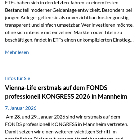
Sicherheitsarchitektur, die auf mehreren Ebenen ansetzt:
ETFs haben sich in den letzten Jahren zu einem festen
Stufe 1: Versicherer-Ebene • Versicherung mit…
Bestandteil moderner Geldanlage entwickelt. Besonders bei
jungen Anleger gelten sie als unverzichtbar: kostengünstig,
transparent und einfach umsetzbar. Wer investieren möchte,
ohne sich intensiv mit einzelnen Märkten oder Titeln zu
beschäftigen, findet in ETFs einen unkomplizierten Einstieg
in den Kapitalmarkt. Aktiv gemanagte Fonds hingegen
Mehr lesen
werden häufig kritisch betrachtet. Sie gelten als teurer,
komplexer und weniger zeitgemäß. Doch greift diese
Einschätzung wirklich zu kurz? Ein differenzierter Blick zeigt:
Beide Ansätze haben ihre Berechtigung und ihre Stärken
Infos für Sie
entfalten sie oft gerade in Kombination. ETFs: Effizient, breit
Vienna-Life erstmals auf dem FONDS
gestreut und klar strukturiert…
professionell KONGRESS 2026 in Mannheim
7. Januar 2026
Am 28. und 29. Januar 2026 sind wir erstmals auf dem
FONDS professionell KONGRESS in Mannheim vertreten.
Damit setzen wir einen weiteren wichtigen Schritt im
persönlichen Dialog mit unseren Vertriebspartnern und