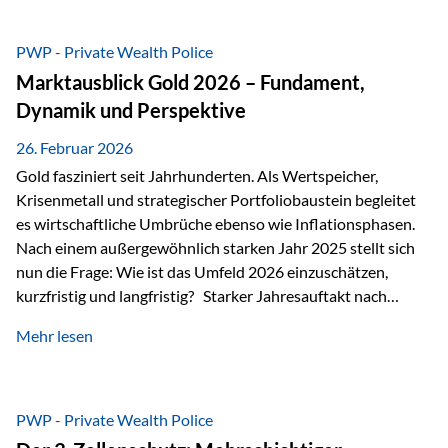
erhalten? Und wie lässt sich Vermögen klar und
unbürokratisch übertragen, ohne ausschließlich auf ein
PWP - Private Wealth Police
Testament angewiesen zu sein? Wenn klassische Lösungen
Marktausblick Gold 2026 – Fundament,
nicht ausreichen Traditionelle Nachlassregelungen stoßen
Dynamik und Perspektive
oft…
26. Februar 2026
Gold fasziniert seit Jahrhunderten. Als Wertspeicher,
Krisenmetall und strategischer Portfoliobaustein begleitet
es wirtschaftliche Umbrüche ebenso wie Inflationsphasen.
Nach einem außergewöhnlich starken Jahr 2025 stellt sich
nun die Frage: Wie ist das Umfeld 2026 einzuschätzen,
kurzfristig und langfristig? Starker Jahresauftakt nach
außergewöhnlichem Vorjahr Gold ist mit deutlicher
Mehr lesen
Dynamik in das Jahr 2026 gestartet. Zwischen dem
01.01.2026 und dem 31.01.2026 das Edelmetall: +12,8 % in
USD +11,7 % in EUR Durchschnitt über alle betrachteten
Währungen: +11,5 % Bereits 2025 war ein außergewöhnlich
PWP - Private Wealth Police
starkes Jahr: +64,4 % in USD Durchschnitt über alle