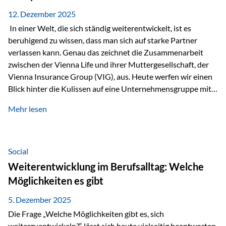
12. Dezember 2025
In einer Welt, die sich ständig weiterentwickelt, ist es
beruhigend zu wissen, dass man sich auf starke Partner
verlassen kann. Genau das zeichnet die Zusammenarbeit
zwischen der Vienna Life und ihrer Muttergesellschaft, der
Vienna Insurance Group (VIG), aus. Heute werfen wir einen
Blick hinter die Kulissen auf eine Unternehmensgruppe mit
beeindruckender Geschichte, gewachsenem Know-how und
Mehr lesen
einem stabilen Fundament. Ein starkes Netzwerk in ganz
Europa Die Vienna Insurance Group ist die führende
Versicherungsgruppe in Zentral- und Osteuropa. Mit über
50 Versicherungsgesellschaften in insgesamt 30 Ländern
Social
verbindet sie regionale Stärke mit internationaler
Weiterentwicklung im Berufsalltag: Welche
Kompetenz.
Möglichkeiten es gibt
5. Dezember 2025
Die Frage „Welche Möglichkeiten gibt es, sich
weiterzuentwickeln?“ lässt sich heute vielseitig beantworten.