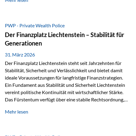
sogenannte Sondermasse. Das bedeutet:Die
Vermögenswerte, die zur Deckung der
Versicherungsverpflichtungen dienen, werden rechtlich vom
Vermögen der Versicherungsgesellschaft getrennt. Konkret
PWP - Private Wealth Police
heißt das:Diese Gelder gehören im Konkursfall nicht zur
Der Finanzplatz Liechtenstein – Stabilität für
allgemeinen Konkursmasse, sondern werden ausschließlich
Generationen
zur Erfüllung…
31. März 2026
Der Finanzplatz Liechtenstein steht seit Jahrzehnten für
Stabilität, Sicherheit und Verlässlichkeit und bietet damit
ideale Voraussetzungen für langfristige Finanzstrategien.
Ein Fundament aus Stabilität und Sicherheit Liechtenstein
vereint politische Kontinuität mit wirtschaftlicher Stärke.
Das Fürstentum verfügt über eine stabile Rechtsordnung,
die auf einer parlamentarischen Demokratie mit
Mehr lesen
monarchischen Elementen basiert. Diese Struktur schafft
nicht nur politische Stabilität, sondern auch eine
außergewöhnlich hohe Planungssicherheit für Investoren
und Unternehmen. Ein wesentliches Merkmal ist die