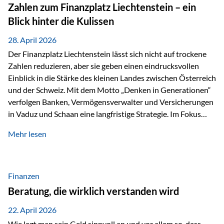
Investoren. Produktivität adressiert genau diese
Zahlen zum Finanzplatz Liechtenstein – ein
Herausforderungen, da wirtschaftliches Wachstum
Blick hinter die Kulissen
langfristig durch Produktivitätssteigerung entsteht, also
durch die Fähigkeit von Unternehmen, mehr…
28. April 2026
Der Finanzplatz Liechtenstein lässt sich nicht auf trockene
Zahlen reduzieren, aber sie geben einen eindrucksvollen
Einblick in die Stärke des kleinen Landes zwischen Österreich
und der Schweiz. Mit dem Motto „Denken in Generationen“
verfolgen Banken, Vermögensverwalter und Versicherungen
in Vaduz und Schaan eine langfristige Strategie. Im Fokus
stehen dabei vor allem: Qualität Stabilität internationaler
Mehr lesen
Marktzugang Liechtenstein hat sich in den letzten Jahren zu
einem wichtigen Drehpunkt für grenzüberschreitende
Finanzdienstleistungen entwickelt – und die aktuellsten
verfügbaren Kennzahlen (Stand Ende 2024, veröffentlicht
Finanzen
2025/2026)…
Beratung, die wirklich verstanden wird
22. April 2026
Wie legt man sein Geld sinnvoll an und vor allem so, dass