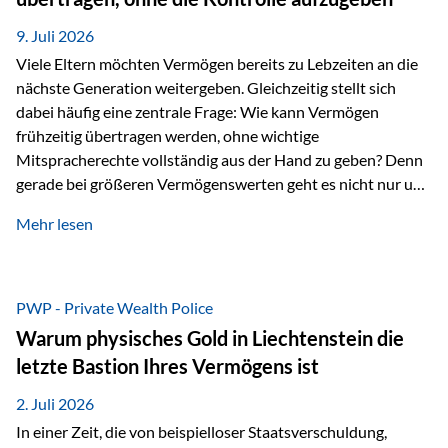
Ausgangssituation Stellen Sie sich folgendes Beispiel vor:
Ein…
9. Juli 2026
Viele Eltern möchten Vermögen bereits zu Lebzeiten an die
nächste Generation weitergeben. Gleichzeitig stellt sich
dabei häufig eine zentrale Frage: Wie kann Vermögen
frühzeitig übertragen werden, ohne wichtige
Mitspracherechte vollständig aus der Hand zu geben? Denn
gerade bei größeren Vermögenswerten geht es nicht nur um
die Frage der Übertragung. Es geht auch darum,
Mehr lesen
sicherzustellen, dass das Vermögen langfristig erhalten
bleibt und entsprechend der ursprünglichen Planung
verwendet wird. Ein Beispiel aus der Praxis Stellen Sie sich
folgende Situation vor: Ein Vater schenkt seiner Tochter
PWP - Private Wealth Police
einen Teil seines Vermögens. Einige Jahre später möchte die
Warum physisches Gold in Liechtenstein die
Tochter das Geld kurzfristig verwenden, um…
letzte Bastion Ihres Vermögens ist
2. Juli 2026
In einer Zeit, die von beispielloser Staatsverschuldung,