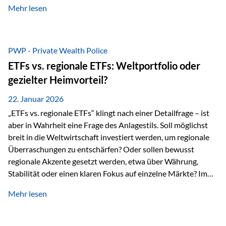
Mehr lesen
Sachwerten mit einer Investition in Sachwerte zu
beschäftigen; Nicht als Mode, sondern als Prinzip: Vermögen
soll nicht nur wachsen, sondern auch Substanz behalten –
gerade dann, wenn Märkte nervös werden,…
PWP - Private Wealth Police
ETFs vs. regionale ETFs: Weltportfolio oder
gezielter Heimvorteil?
22. Januar 2026
„ETFs vs. regionale ETFs“ klingt nach einer Detailfrage – ist
aber in Wahrheit eine Frage des Anlagestils. Soll möglichst
breit in die Weltwirtschaft investiert werden, um regionale
Überraschungen zu entschärfen? Oder sollen bewusst
regionale Akzente gesetzt werden, etwa über Währung,
Stabilität oder einen klaren Fokus auf einzelne Märkte? Im
Rahmen der fondsgebundenen Lebensversicherung Private
Mehr lesen
Wealth Police der Vienna-Life lassen sich beide Ansätze
kombinieren. Der „Schutz“ im Portfolio entsteht dabei nicht
als Garantie, sondern als Zusammenspiel aus