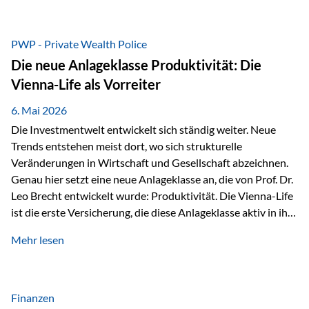
grosser Freude dürfen wir verkünden, dass dabei
beeindruckende 14.000 Euro zugunsten des Schulheims
Mäder gesammelt werden konnten. Die anspruchsvolle
PWP - Private Wealth Police
Strecke mit rund 4,8 Kilometern und 680 Höhenmetern
Die neue Anlageklasse Produktivität: Die
stellte die Teilnehmerinnen und Teilnehmer vor eine
Vienna-Life als Vorreiter
sportliche Herausforderung. Doch…
6. Mai 2026
Die Investmentwelt entwickelt sich ständig weiter. Neue
Trends entstehen meist dort, wo sich strukturelle
Veränderungen in Wirtschaft und Gesellschaft abzeichnen.
Genau hier setzt eine neue Anlageklasse an, die von Prof. Dr.
Leo Brecht entwickelt wurde: Produktivität. Die Vienna-Life
ist die erste Versicherung, die diese Anlageklasse aktiv in ihre
Lösung integriert und positioniert sich damit bewusst als
Mehr lesen
Vorreiter. Warum auf das Thema Produktivität setzen? Die
globalen Herausforderungen der Zeit, wie Inflation,
demografischer Wandel oder sinkendes
Wirtschaftswachstum, verändern die Spielregeln für
Finanzen