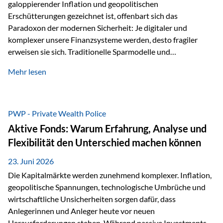
galoppierender Inflation und geopolitischen
Erschütterungen gezeichnet ist, offenbart sich das
Paradoxon der modernen Sicherheit: Je digitaler und
komplexer unsere Finanzsysteme werden, desto fragiler
erweisen sie sich. Traditionelle Sparmodelle und
papierbasierte Anlagen, die über Jahrzehnte als
Mehr lesen
unumstößlich galten, versagen angesichts der expansiven
Geldpolitik der Zentralbanken. In diesem Umfeld stellt die
Rückbesinnung auf ein Jahrtausende altes Edelmetall keine
Nostalgie dar, sondern ist die modernste und strategisch
PWP - Private Wealth Police
klügste Antwort auf globale Instabilität. Physische Werte
Aktive Fonds: Warum Erfahrung, Analyse und
und der richtige Rechtsstandort sind heute keine bloße
Flexibilität den Unterschied machen können
Option mehr, sondern eine strategische Notwendigkeit. 1.
Der massive Aufwand hinter einem winzigen…
23. Juni 2026
Die Kapitalmärkte werden zunehmend komplexer. Inflation,
geopolitische Spannungen, technologische Umbrüche und
wirtschaftliche Unsicherheiten sorgen dafür, dass
Anlegerinnen und Anleger heute vor neuen
Herausforderungen stehen. Während passive Investments