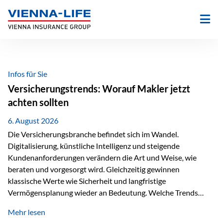
Zum
Inhalt
springen
Infos für Sie
Versicherungstrends: Worauf Makler jetzt
achten sollten
6. August 2026
Die Versicherungsbranche befindet sich im Wandel.
Digitalisierung, künstliche Intelligenz und steigende
Kundenanforderungen verändern die Art und Weise, wie
beraten und vorgesorgt wird. Gleichzeitig gewinnen
klassische Werte wie Sicherheit und langfristige
Vermögensplanung wieder an Bedeutung. Welche Trends
sollten Versicherungsmakler deshalb aktuell besonders im
Mehr lesen
Blick behalten? Digitalisierung und KI verändern die