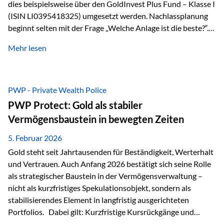
dies beispielsweise über den GoldInvest Plus Fund – Klasse I
(ISIN LI0395418325) umgesetzt werden. Nachlassplanung
beginnt selten mit der Frage „Welche Anlage ist die beste?“.
In der Praxis geht es zuerst um ganz andere Themen:Wer soll
Mehr lesen
was bekommen – wann – und in welcher Struktur?Und vor
allem: Wie lassen sich Streit, Liquiditätsengpässe oder
Notverkäufe vermeiden, wenn ein Todesfall eintritt? Gerade
bei größeren Vermögen ist das entscheidend.
PWP - Private Wealth Police
PWP Protect: Gold als stabiler
Vermögensbaustein in bewegten Zeiten
5. Februar 2026
Gold steht seit Jahrtausenden für Beständigkeit, Werterhalt
und Vertrauen. Auch Anfang 2026 bestätigt sich seine Rolle
als strategischer Baustein in der Vermögensverwaltung –
nicht als kurzfristiges Spekulationsobjekt, sondern als
stabilisierendes Element in langfristig ausgerichteten
Portfolios. Dabei gilt: Kurzfristige Kursrückgänge und
Schwankungen sind jederzeit möglich – insbesondere nach