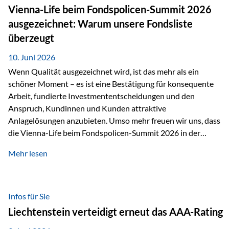
zahlreiche Zukunftstechnologien praktisch unverzichtbar.
Vienna-Life beim Fondspolicen-Summit 2026
Silber findet sich unter anderem in: Solarmodulen
ausgezeichnet: Warum unsere Fondsliste
Elektrofahrzeugen Halbleitern Smartphones und Tablets…
überzeugt
10. Juni 2026
Wenn Qualität ausgezeichnet wird, ist das mehr als ein
schöner Moment – es ist eine Bestätigung für konsequente
Arbeit, fundierte Investmententscheidungen und den
Anspruch, Kundinnen und Kunden attraktive
Anlagelösungen anzubieten. Umso mehr freuen wir uns, dass
die Vienna-Life beim Fondspolicen-Summit 2026 in der
Kategorie ETF/Passiv ausgezeichnet wurde. Grundlage
Mehr lesen
dieser Ehrung ist der renommierte Fondspolicenreport der
SAM – Smart Asset Management Service GmbH, bei dem
mehr als 20 Fondspolicen-Anbieter aus Investmentsicht
analysiert und verglichen wurden. Das Ergebnis: Die ETF-
Infos für Sie
Auswahl der Vienna-Life zählt zu den drei besten Angeboten
Liechtenstein verteidigt erneut das AAA-Rating
am Markt. Für uns ist diese Auszeichnung eine Bestätigung