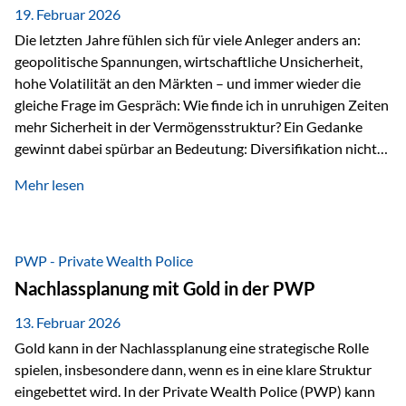
19. Februar 2026
Die letzten Jahre fühlen sich für viele Anleger anders an:
geopolitische Spannungen, wirtschaftliche Unsicherheit,
hohe Volatilität an den Märkten – und immer wieder die
gleiche Frage im Gespräch: Wie finde ich in unruhigen Zeiten
mehr Sicherheit in der Vermögensstruktur? Ein Gedanke
gewinnt dabei spürbar an Bedeutung: Diversifikation nicht
nur über Anlageklassen, sondern auch über Jurisdiktionen.
Mehr lesen
Wer Vermögen ausschließlich in einem Rechtsraum
organisiert, ist auch von dessen Rahmenbedingungen
besonders abhängig. Genau hier kann das Fürstentum
Liechtenstein eine Rolle spielen: außerhalb der EU, ohne
PWP - Private Wealth Police
Euro, mit einem eigenständigen Rechts- und Finanzplatz.
Nachlassplanung mit Gold in der PWP
Und genau an dieser Stelle setzt der 3-Zellenschutz an –…
13. Februar 2026
Gold kann in der Nachlassplanung eine strategische Rolle
spielen, insbesondere dann, wenn es in eine klare Struktur
eingebettet wird. In der Private Wealth Police (PWP) kann