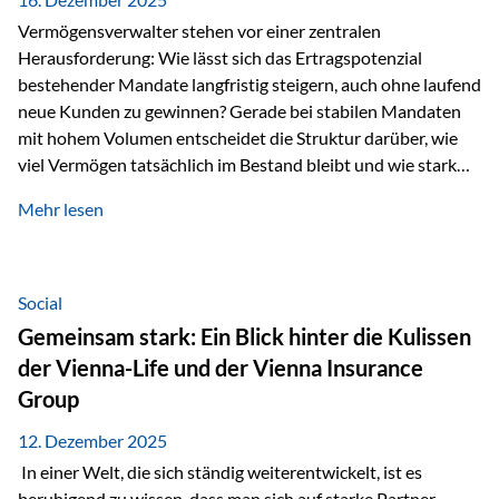
Vermögensverwalter stehen vor einer zentralen
Herausforderung: Wie lässt sich das Ertragspotenzial
bestehender Mandate langfristig steigern, auch ohne laufend
neue Kunden zu gewinnen? Gerade bei stabilen Mandaten
mit hohem Volumen entscheidet die Struktur darüber, wie
viel Vermögen tatsächlich im Bestand bleibt und wie stark
sich das Verwaltungsentgelt über die Jahre entwickelt. Ein
Mehr lesen
Beispiel verdeutlicht diese Wirkung besonders deutlich.
Wird ein Vermögen von 25 Millionen Euro über einen
Zeitraum von 20 Jahren verwaltet, ohne dass neue Kunden
hinzukommen, spielt nicht nur die Rendite eine Rolle. Auch
Social
steuerliche Effekte haben einen erheblichen Einfluss auf…
Gemeinsam stark: Ein Blick hinter die Kulissen
der Vienna-Life und der Vienna Insurance
Group
12. Dezember 2025
In einer Welt, die sich ständig weiterentwickelt, ist es
beruhigend zu wissen, dass man sich auf starke Partner