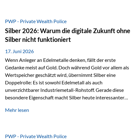
Chancen identifizieren, Risiken bewerten und Portfolios
gezielt steuern. Gerade in einem Umfeld, das von schnellen
Veränderungen geprägt ist, kann diese aktive
PWP - Private Wealth Police
Herangehensweise einen entscheidenden Mehrwert bieten.
Silber 2026: Warum die digitale Zukunft ohne
Was zeichnet aktive Fonds aus? Aktive Fonds verfolgen das
Silber nicht funktioniert
Ziel, nicht nur einen Markt abzubilden, sondern gezielt
Anlageentscheidungen zu treffen. Fondsmanager
17. Juni 2026
analysieren Unternehmen,…
Wenn Anleger an Edelmetalle denken, fällt der erste
Gedanke meist auf Gold. Doch während Gold vor allem als
Wertspeicher geschätzt wird, übernimmt Silber eine
Doppelrolle: Es ist sowohl Edelmetall als auch
unverzichtbarer Industriemetall-Rohstoff. Gerade diese
besondere Eigenschaft macht Silber heute interessanter
denn je. Denn die Welt wird nicht nur digitaler, sondern auch
Mehr lesen
elektrischer – und genau dort spielt Silber eine
entscheidende Rolle. Silber – das Metall der modernen
Wirtschaft Silber verfügt über die höchste elektrische
Leitfähigkeit aller Metalle. Diese Eigenschaft macht es für
PWP - Private Wealth Police