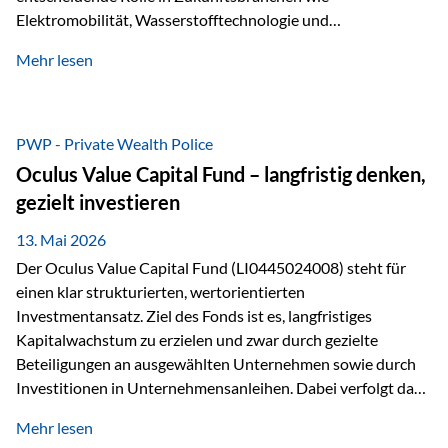
Elektromobilität, Wasserstofftechnologie und
Digitalisierung. Dadurch verbinden sie zwei wichtige
Mehr lesen
Faktoren für Investoren – begrenztes Angebot und
steigende industrielle Nachfrage. Edelmetalle als
Investment mit Zukunftspotenzial Während Gold oft als
klassischer „Sicherheitsanker“ gilt, bieten Silber, Platin und
PWP - Private Wealth Police
Palladium zusätzlich die Chance, von technologischen
Oculus Value Capital Fund – langfristig denken,
Entwicklungen zu profitieren. Die Nachfrage entsteht nicht
gezielt investieren
nur durch Anleger, sondern vor allem durch die Industrie.
Gerade in…
13. Mai 2026
Der Oculus Value Capital Fund (LI0445024008) steht für
einen klar strukturierten, wertorientierten
Investmentansatz. Ziel des Fonds ist es, langfristiges
Kapitalwachstum zu erzielen und zwar durch gezielte
Beteiligungen an ausgewählten Unternehmen sowie durch
Investitionen in Unternehmensanleihen. Dabei verfolgt das
Fondsmanagement eine klare Philosophie: Nicht kurzfristige
Mehr lesen
Marktbewegungen stehen im Fokus, sondern die