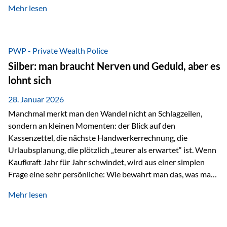
Mehr lesen
starken Anstiegen. Diese verändern jedoch nicht die
langfristige Funktion von Gold als Sachwert und
Diversifikationsinstrument. In einem Umfeld, das weiterhin
von geopolitischen Spannungen, einer stark ausgeweiteten
PWP - Private Wealth Police
Geldmenge sowie strukturellen Verschiebungen an den
Silber: man braucht Nerven und Geduld, aber es
Kapitalmärkten geprägt ist, bleibt Gold ein bewährter Anker.
lohnt sich
Nicht, weil…
28. Januar 2026
Manchmal merkt man den Wandel nicht an Schlagzeilen,
sondern an kleinen Momenten: der Blick auf den
Kassenzettel, die nächste Handwerkerrechnung, die
Urlaubsplanung, die plötzlich „teurer als erwartet“ ist. Wenn
Kaufkraft Jahr für Jahr schwindet, wird aus einer simplen
Frage eine sehr persönliche: Wie bewahrt man das, was man
sich aufgebaut hat? Genau dann wird es Zeit, sich
Mehr lesen
Sachwerten mit einer Investition in Sachwerte zu
beschäftigen; Nicht als Mode, sondern als Prinzip: Vermögen
soll nicht nur wachsen, sondern auch Substanz behalten –