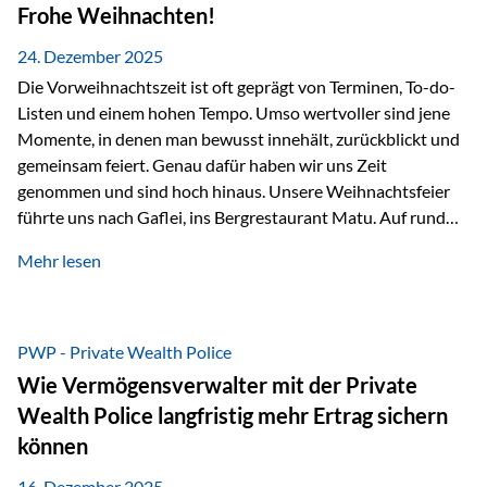
Erlebnissen konnten wir…
Frohe Weihnachten!
24. Dezember 2025
Die Vorweihnachtszeit ist oft geprägt von Terminen, To-do-
Listen und einem hohen Tempo. Umso wertvoller sind jene
Momente, in denen man bewusst innehält, zurückblickt und
gemeinsam feiert. Genau dafür haben wir uns Zeit
genommen und sind hoch hinaus. Unsere Weihnachtsfeier
führte uns nach Gaflei, ins Bergrestaurant Matu. Auf rund
1.500 Metern über dem Rheintal erwartete uns nicht nur ein
Mehr lesen
beeindruckendes Panorama, sondern auch etwas, das im
Alltag oft zu kurz kommt: Ruhe, Klarheit und echter
Weitblick, im wahrsten Sinne des Wortes. Inmitten
verschneiter Landschaft, bei feinem Essen, guter Musik und
PWP - Private Wealth Police
einer entspannten…
Wie Vermögensverwalter mit der Private
Wealth Police langfristig mehr Ertrag sichern
können
16. Dezember 2025