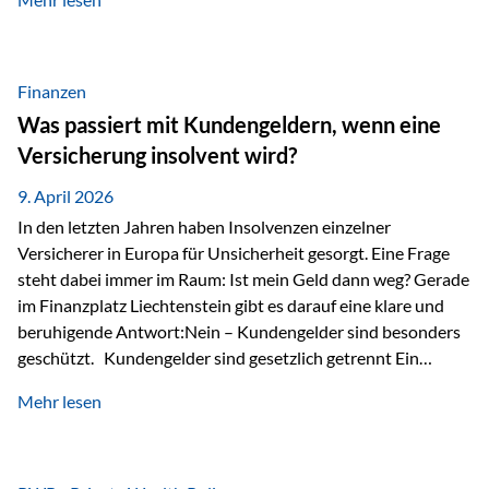
Modernes Value Investing als Grundlage Der
Investmentansatz von Estably basiert auf der
Weiterentwicklung des klassischen Value Investing. Im
Fokus stehen Unternehmen, deren Börsenkurs unter ihrem
Finanzen
inneren Wert liegt. Neben klassischen
Was passiert mit Kundengeldern, wenn eine
Bewertungskennzahlen werden auch qualitative Faktoren
Versicherung insolvent wird?
wie Geschäftsmodell, Wettbewerbsvorteile und
Managementqualität…
9. April 2026
In den letzten Jahren haben Insolvenzen einzelner
Versicherer in Europa für Unsicherheit gesorgt. Eine Frage
steht dabei immer im Raum: Ist mein Geld dann weg? Gerade
im Finanzplatz Liechtenstein gibt es darauf eine klare und
beruhigende Antwort:Nein – Kundengelder sind besonders
geschützt. Kundengelder sind gesetzlich getrennt Ein
zentraler Schutzmechanismus in Liechtenstein ist die
Mehr lesen
sogenannte Sondermasse. Das bedeutet:Die
Vermögenswerte, die zur Deckung der
Versicherungsverpflichtungen dienen, werden rechtlich vom
Vermögen der Versicherungsgesellschaft getrennt. Konkret