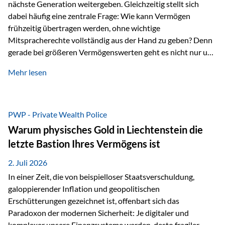
nächste Generation weitergeben. Gleichzeitig stellt sich
dabei häufig eine zentrale Frage: Wie kann Vermögen
frühzeitig übertragen werden, ohne wichtige
Mitspracherechte vollständig aus der Hand zu geben? Denn
gerade bei größeren Vermögenswerten geht es nicht nur um
die Frage der Übertragung. Es geht auch darum,
Mehr lesen
sicherzustellen, dass das Vermögen langfristig erhalten
bleibt und entsprechend der ursprünglichen Planung
verwendet wird. Ein Beispiel aus der Praxis Stellen Sie sich
folgende Situation vor: Ein Vater schenkt seiner Tochter
PWP - Private Wealth Police
einen Teil seines Vermögens. Einige Jahre später möchte die
Warum physisches Gold in Liechtenstein die
Tochter das Geld kurzfristig verwenden, um…
letzte Bastion Ihres Vermögens ist
2. Juli 2026
In einer Zeit, die von beispielloser Staatsverschuldung,
galoppierender Inflation und geopolitischen
Erschütterungen gezeichnet ist, offenbart sich das
Paradoxon der modernen Sicherheit: Je digitaler und
komplexer unsere Finanzsysteme werden, desto fragiler