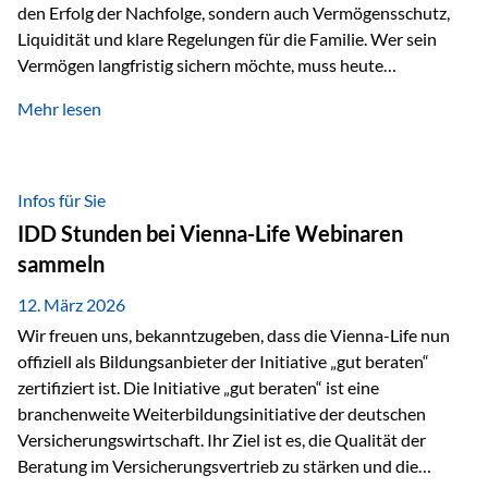
den Erfolg der Nachfolge, sondern auch Vermögensschutz,
Liquidität und klare Regelungen für die Familie. Wer sein
Vermögen langfristig sichern möchte, muss heute
international denken. Und genau hier setzt das Buch
Mehr lesen
„Erfolgsformel Liechtenstein“, herausgegeben und verfasst
von Rolf Klein, an – ein praxisnahes Nachschlagewerk, das
Vermögensnachfolge, Vermögensmanagement und
Vermögensschutz strategisch miteinander verbindet.
Infos für Sie
Warum klassische Nachfolgeplanung oft scheitert Viele
IDD Stunden bei Vienna-Life Webinaren
Vermögen werden erst im Todesfall übertragen. Das kann zu
sammeln
Problemen führen: Hohe Erbschaftsteuern Streitigkeiten
zwischen Erben Liquiditätsprobleme bei Immobilien…
12. März 2026
Wir freuen uns, bekanntzugeben, dass die Vienna-Life nun
offiziell als Bildungsanbieter der Initiative „gut beraten“
zertifiziert ist. Die Initiative „gut beraten“ ist eine
branchenweite Weiterbildungsinitiative der deutschen
Versicherungswirtschaft. Ihr Ziel ist es, die Qualität der
Beratung im Versicherungsvertrieb zu stärken und die