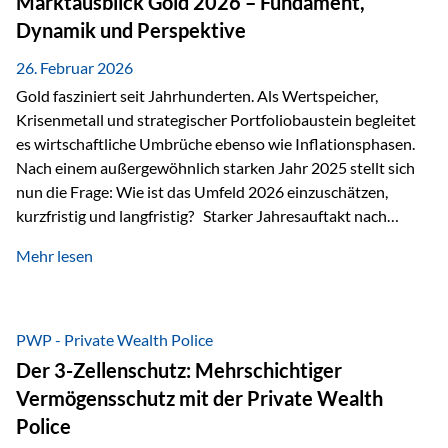
Marktausblick Gold 2026 – Fundament,
nicht ausreichen Traditionelle Nachlassregelungen stoßen
Dynamik und Perspektive
oft…
26. Februar 2026
Gold fasziniert seit Jahrhunderten. Als Wertspeicher,
Krisenmetall und strategischer Portfoliobaustein begleitet
es wirtschaftliche Umbrüche ebenso wie Inflationsphasen.
Nach einem außergewöhnlich starken Jahr 2025 stellt sich
nun die Frage: Wie ist das Umfeld 2026 einzuschätzen,
kurzfristig und langfristig? Starker Jahresauftakt nach
außergewöhnlichem Vorjahr Gold ist mit deutlicher
Mehr lesen
Dynamik in das Jahr 2026 gestartet. Zwischen dem
01.01.2026 und dem 31.01.2026 das Edelmetall: +12,8 % in
USD +11,7 % in EUR Durchschnitt über alle betrachteten
Währungen: +11,5 % Bereits 2025 war ein außergewöhnlich
PWP - Private Wealth Police
starkes Jahr: +64,4 % in USD Durchschnitt über alle
Der 3-Zellenschutz: Mehrschichtiger
Währungen: +56,6 % Langfristig zeigt sich ebenfalls ein
Vermögensschutz mit der Private Wealth
solides…
Police