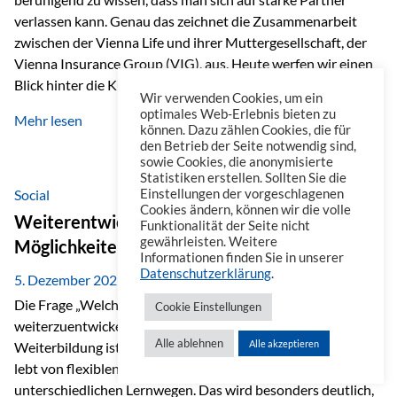
verlassen kann. Genau das zeichnet die Zusammenarbeit
zwischen der Vienna Life und ihrer Muttergesellschaft, der
Vienna Insurance Group (VIG), aus. Heute werfen wir einen
Blick hinter die Kulissen auf eine Unternehmensgruppe mit
Wir verwenden Cookies, um ein
beeindruckender Geschichte, gewachsenem Know-how und
optimales Web-Erlebnis bieten zu
Mehr lesen
einem stabilen Fundament. Ein starkes Netzwerk in ganz
können. Dazu zählen Cookies, die für
den Betrieb der Seite notwendig sind,
Europa Die Vienna Insurance Group ist die führende
sowie Cookies, die anonymisierte
Versicherungsgruppe in Zentral- und Osteuropa. Mit über
Statistiken erstellen. Sollten Sie die
50 Versicherungsgesellschaften in insgesamt 30 Ländern
Social
Einstellungen der vorgeschlagenen
Cookies ändern, können wir die volle
verbindet sie regionale Stärke mit internationaler
Weiterentwicklung im Berufsalltag: Welche
Funktionalität der Seite nicht
Kompetenz.
gewährleisten. Weitere
Möglichkeiten es gibt
Informationen finden Sie in unserer
Datenschutzerklärung
.
5. Dezember 2025
Die Frage „Welche Möglichkeiten gibt es, sich
Cookie Einstellungen
weiterzuentwickeln?“ lässt sich heute vielseitig beantworten.
Alle ablehnen
Alle akzeptieren
Weiterbildung ist längst kein starrer Prozess mehr, sondern
lebt von flexiblen Formaten, individuellen Bedürfnissen und
unterschiedlichen Lernwegen. Das wird besonders deutlich,