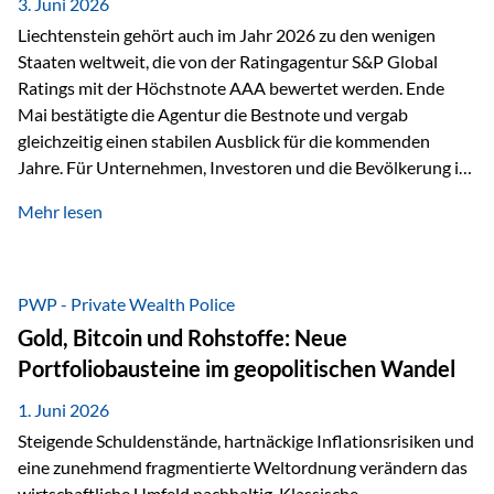
unseres Weges und unseres Anspruchs,…
3. Juni 2026
Liechtenstein gehört auch im Jahr 2026 zu den wenigen
Staaten weltweit, die von der Ratingagentur S&P Global
Ratings mit der Höchstnote AAA bewertet werden. Ende
Mai bestätigte die Agentur die Bestnote und vergab
gleichzeitig einen stabilen Ausblick für die kommenden
Jahre. Für Unternehmen, Investoren und die Bevölkerung ist
diese Einstufung ein wichtiges Signal. Sie unterstreicht die
Mehr lesen
finanzielle Stabilität des Landes sowie das Vertrauen
internationaler Märkte in den Wirtschafts- und
Finanzstandort Liechtenstein. Starker Wirtschaftsstandort
trotz Herausforderungen Die weltwirtschaftlichen
PWP - Private Wealth Police
Rahmenbedingungen bleiben anspruchsvoll. Geopolitische
Gold, Bitcoin und Rohstoffe: Neue
Unsicherheiten, eine verhaltene Investitionstätigkeit und
Portfoliobausteine im geopolitischen Wandel
eine schwächere Nachfrage in wichtigen Exportmärkten
beeinflussen auch die liechtensteinische Wirtschaft.
1. Juni 2026
Dennoch sieht…
Steigende Schuldenstände, hartnäckige Inflationsrisiken und
eine zunehmend fragmentierte Weltordnung verändern das
wirtschaftliche Umfeld nachhaltig. Klassische