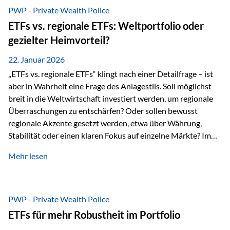
gerade dann, wenn Märkte nervös werden,…
PWP - Private Wealth Police
ETFs vs. regionale ETFs: Weltportfolio oder
gezielter Heimvorteil?
22. Januar 2026
„ETFs vs. regionale ETFs“ klingt nach einer Detailfrage – ist
aber in Wahrheit eine Frage des Anlagestils. Soll möglichst
breit in die Weltwirtschaft investiert werden, um regionale
Überraschungen zu entschärfen? Oder sollen bewusst
regionale Akzente gesetzt werden, etwa über Währung,
Stabilität oder einen klaren Fokus auf einzelne Märkte? Im
Rahmen der fondsgebundenen Lebensversicherung Private
Mehr lesen
Wealth Police der Vienna-Life lassen sich beide Ansätze
kombinieren. Der „Schutz“ im Portfolio entsteht dabei nicht
als Garantie, sondern als Zusammenspiel aus
Risikostreuung, Inflationsrobustheit und Stabilisierung. 1)
PWP - Private Wealth Police
Die Philosophiefrage: breit oder bewusst? Global investieren
ETFs für mehr Robustheit im Portfolio
bedeutet: Das Portfolio bildet die Weltmärkte möglichst