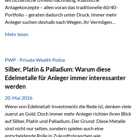
Anlagekonzepte – allen voran das traditionelle 60/40-
Portfolio – geraten dadurch unter Druck. Immer mehr
Anleger suchen deshalb nach Wegen, ihr Vermögen
langfristig gegen Kaufkraftverlust und geopolitische
Mehr lesen
Unsicherheit abzusichern. Genau hier rücken reale und
nicht-inflationierbare Werte wie Gold, Rohstoffe und
digitale Assets wieder in den Fokus. Gold gewinnt seine
monetäre Rolle zurück Gold erlebt derzeit eine
PWP - Private Wealth Police
bemerkenswerte Renaissance als monetärer Wertspeicher.
Silber, Platin & Palladium: Warum diese
Treiber sind Rekordkäufe der Zentralbanken, geopolitische
Edelmetalle für Anleger immer interessanter
Spannungen und ein schleichender Vertrauensverlust in
werden
ungedeckte Papierwährungen. Wie groß dieser
Vertrauensverlust ausfällt, zeigt ein nüchterner
20. Mai 2026
Langfristvergleich: Seit…
Wenn von Edelmetall-Investments die Rede ist, denken viele
zuerst an Gold. Doch immer mehr Anleger richten ihren Blick
auf Silber, Platin und Palladium. Der Grund: Diese Metalle
sind nicht nur selten, sondern spielen auch eine
entscheidende Rolle in Zukunftsbranchen wie