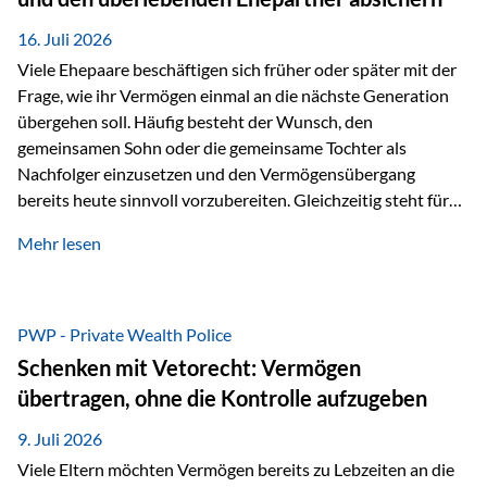
Kindern, sondern langfristig auch den Enkeln zukommen zu…
16. Juli 2026
Viele Ehepaare beschäftigen sich früher oder später mit der
Frage, wie ihr Vermögen einmal an die nächste Generation
übergehen soll. Häufig besteht der Wunsch, den
gemeinsamen Sohn oder die gemeinsame Tochter als
Nachfolger einzusetzen und den Vermögensübergang
bereits heute sinnvoll vorzubereiten. Gleichzeitig steht für
viele Ehepaare ein weiterer Aspekt im Mittelpunkt: Was
Mehr lesen
passiert, wenn einer der beiden verstirbt? Der überlebende
Ehepartner soll auch dann weiterhin finanziell unabhängig
bleiben und uneingeschränkt über das gemeinsame
Vermögen verfügen können. Genau für diese
PWP - Private Wealth Police
Ausgangssituation bietet die Private Wealth Police der
Schenken mit Vetorecht: Vermögen
Vienna-Life eine durchdachte Gestaltungsmöglichkeit. Die
übertragen, ohne die Kontrolle aufzugeben
Ausgangssituation Stellen Sie sich folgendes Beispiel vor:
Ein…
9. Juli 2026
Viele Eltern möchten Vermögen bereits zu Lebzeiten an die