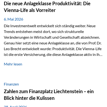
Strecke mit rund 4,8 Kilometern und 680 Höhenmetern
Die neue Anlageklasse Produktivität: Die
stellte die Teilnehmerinnen und Teilnehmer vor eine
Vienna-Life als Vorreiter
sportliche Herausforderung. Doch…
6. Mai 2026
Die Investmentwelt entwickelt sich ständig weiter. Neue
Trends entstehen meist dort, wo sich strukturelle
Veränderungen in Wirtschaft und Gesellschaft abzeichnen.
Genau hier setzt eine neue Anlageklasse an, die von Prof. Dr.
Leo Brecht entwickelt wurde: Produktivität. Die Vienna-Life
ist die erste Versicherung, die diese Anlageklasse aktiv in ihre
Lösung integriert und positioniert sich damit bewusst als
Mehr lesen
Vorreiter. Warum auf das Thema Produktivität setzen? Die
globalen Herausforderungen der Zeit, wie Inflation,
demografischer Wandel oder sinkendes
Wirtschaftswachstum, verändern die Spielregeln für
Finanzen
Investoren. Produktivität adressiert genau diese
Zahlen zum Finanzplatz Liechtenstein – ein
Herausforderungen, da wirtschaftliches Wachstum
Blick hinter die Kulissen
langfristig durch Produktivitätssteigerung entsteht, also
durch die Fähigkeit von Unternehmen, mehr…
28. April 2026