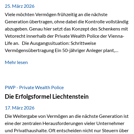
Besonders hervorzuheben ist hierbei Artikel 14 der
25. März 2026
liechtensteinischen Verfassung. Darin…
Viele möchten Vermögen frühzeitig an die nächste
Generation übertragen, ohne dabei die Kontrolle vollständig
abzugeben. Genau hier setzt das Konzept des Schenkens mit
Vetorecht innerhalb der Private Wealth Police der Vienna-
Life an. Die Ausgangssituation: Schrittweise
Vermögensübertragung Ein 50-jähriger Anleger plant,
seinem Kind Vermögen zu übertragen. Dabei soll nicht nur
Mehr lesen
der steuerliche Freibetrag optimal genutzt werden, sondern
auch sichergestellt sein, dass mit dem verschenken Geld
verantwortungsvoll umgegangen wird. Das Ziel:Eine
strukturierte, langfristige Vermögensübertragung, ohne die
PWP - Private Wealth Police
Kontrolle vollständig aus der Hand zu geben. Die Lösung:
Die Erfolgsformel Liechtenstein
Abschmelzung mit Vetorecht Die Umsetzung erfolgt über die
Private Wealth Police…
17. März 2026
Die Weitergabe von Vermögen an die nächste Generation ist
eine der zentralen Herausforderungen vieler Unternehmer
und Privathaushalte. Oft entscheiden nicht nur Steuern über