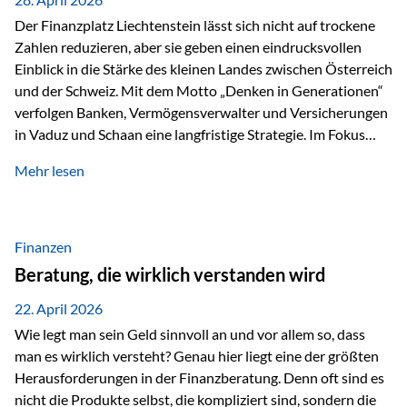
Der Finanzplatz Liechtenstein lässt sich nicht auf trockene
Zahlen reduzieren, aber sie geben einen eindrucksvollen
Einblick in die Stärke des kleinen Landes zwischen Österreich
und der Schweiz. Mit dem Motto „Denken in Generationen“
verfolgen Banken, Vermögensverwalter und Versicherungen
in Vaduz und Schaan eine langfristige Strategie. Im Fokus
stehen dabei vor allem: Qualität Stabilität internationaler
Mehr lesen
Marktzugang Liechtenstein hat sich in den letzten Jahren zu
einem wichtigen Drehpunkt für grenzüberschreitende
Finanzdienstleistungen entwickelt – und die aktuellsten
verfügbaren Kennzahlen (Stand Ende 2024, veröffentlicht
Finanzen
2025/2026)…
Beratung, die wirklich verstanden wird
22. April 2026
Wie legt man sein Geld sinnvoll an und vor allem so, dass
man es wirklich versteht? Genau hier liegt eine der größten
Herausforderungen in der Finanzberatung. Denn oft sind es
nicht die Produkte selbst, die kompliziert sind, sondern die