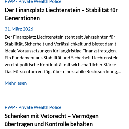
PWP - Private Wealth Police
heißt das:Diese Gelder gehören im Konkursfall nicht zur
Der Finanzplatz Liechtenstein – Stabilität für
allgemeinen Konkursmasse, sondern werden ausschließlich
Generationen
zur Erfüllung…
31. März 2026
Der Finanzplatz Liechtenstein steht seit Jahrzehnten für
Stabilität, Sicherheit und Verlässlichkeit und bietet damit
ideale Voraussetzungen für langfristige Finanzstrategien.
Ein Fundament aus Stabilität und Sicherheit Liechtenstein
vereint politische Kontinuität mit wirtschaftlicher Stärke.
Das Fürstentum verfügt über eine stabile Rechtsordnung,
die auf einer parlamentarischen Demokratie mit
Mehr lesen
monarchischen Elementen basiert. Diese Struktur schafft
nicht nur politische Stabilität, sondern auch eine
außergewöhnlich hohe Planungssicherheit für Investoren
und Unternehmen. Ein wesentliches Merkmal ist die
PWP - Private Wealth Police
Staatsfinanzierung: Liechtenstein weist keine
Schenken mit Vetorecht – Vermögen
Staatsschulden auf, und der Schutz der wirtschaftlichen
übertragen und Kontrolle behalten
Interessen der Bevölkerung ist in der Verfassung verankert.