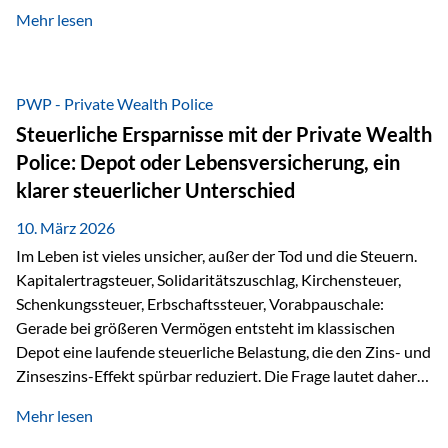
kontinuierliche Weiterbildung von vertrieblich tätigen
Mehr lesen
Personen transparent zu dokumentieren. Seit der
Umsetzung der EU-Versicherungsvertriebsrichtlinie besteht
eine gesetzliche Weiterbildungspflicht von mindestens 15
Stunden pro Jahr für vertrieblich tätige Personen in der
PWP - Private Wealth Police
Versicherungsbranche. Über die Weiterbildungsdatenbank
Steuerliche Ersparnisse mit der Private Wealth
von „gut beraten“ können absolvierte Bildungsmaßnahmen
Police: Depot oder Lebensversicherung, ein
zentral erfasst und dokumentiert werden. „gut beraten“
klarer steuerlicher Unterschied
zertifiziert Als zertifizierter Bildungsanbieter können unsere
Webinare nun für die…
10. März 2026
Im Leben ist vieles unsicher, außer der Tod und die Steuern.
Kapitalertragsteuer, Solidaritätszuschlag, Kirchensteuer,
Schenkungssteuer, Erbschaftssteuer, Vorabpauschale:
Gerade bei größeren Vermögen entsteht im klassischen
Depot eine laufende steuerliche Belastung, die den Zins- und
Zinseszins-Effekt spürbar reduziert. Die Frage lautet daher:
Wie kann Vermögen strukturiert werden, damit Steuern
Mehr lesen
nicht laufend Kapital entziehen – sondern möglichst lange im
System arbeiten? Hier setzt die Private Wealth Police an.