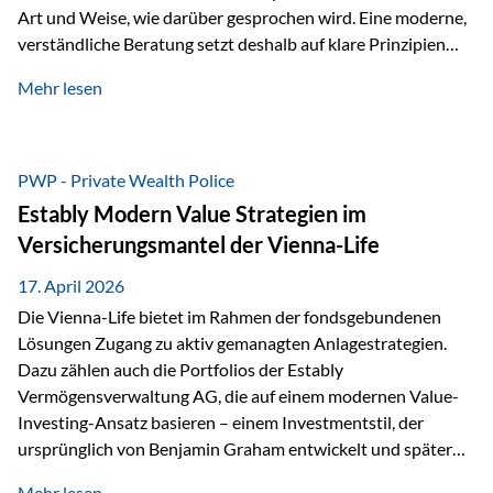
Art und Weise, wie darüber gesprochen wird. Eine moderne,
verständliche Beratung setzt deshalb auf klare Prinzipien
statt auf komplizierte Prognosen. Im Mittelpunkt stehen
Mehr lesen
fünf zentrale Faktoren: eine saubere Struktur, breite
Risikostreuung, Kosteneffizienz, steuerliche Optimierung
und ein wissenschaftlich fundierter Ansatz. Impulse zu
diesem Thema liefern unter anderem die praxisnahen
PWP - Private Wealth Police
Ansätze von Finanzexperte Klaus Rost, der seit vielen Jahren
Estably Modern Value Strategien im
für eine verständliche und…
Versicherungsmantel der Vienna-Life
17. April 2026
Die Vienna-Life bietet im Rahmen der fondsgebundenen
Lösungen Zugang zu aktiv gemanagten Anlagestrategien.
Dazu zählen auch die Portfolios der Estably
Vermögensverwaltung AG, die auf einem modernen Value-
Investing-Ansatz basieren – einem Investmentstil, der
ursprünglich von Benjamin Graham entwickelt und später
durch Investoren wie Warren Buffett weiter geprägt wurde.
Mehr lesen