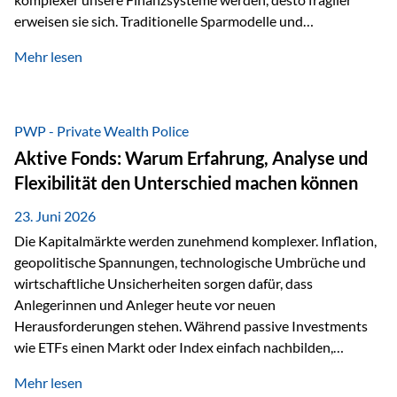
erweisen sie sich. Traditionelle Sparmodelle und
papierbasierte Anlagen, die über Jahrzehnte als
Mehr lesen
unumstößlich galten, versagen angesichts der expansiven
Geldpolitik der Zentralbanken. In diesem Umfeld stellt die
Rückbesinnung auf ein Jahrtausende altes Edelmetall keine
Nostalgie dar, sondern ist die modernste und strategisch
PWP - Private Wealth Police
klügste Antwort auf globale Instabilität. Physische Werte
Aktive Fonds: Warum Erfahrung, Analyse und
und der richtige Rechtsstandort sind heute keine bloße
Flexibilität den Unterschied machen können
Option mehr, sondern eine strategische Notwendigkeit. 1.
Der massive Aufwand hinter einem winzigen…
23. Juni 2026
Die Kapitalmärkte werden zunehmend komplexer. Inflation,
geopolitische Spannungen, technologische Umbrüche und
wirtschaftliche Unsicherheiten sorgen dafür, dass
Anlegerinnen und Anleger heute vor neuen
Herausforderungen stehen. Während passive Investments
wie ETFs einen Markt oder Index einfach nachbilden,
verfolgen aktiv gemanagte Fonds einen anderen Ansatz: Sie
Mehr lesen
setzen auf die Expertise erfahrener Fondsmanager, die