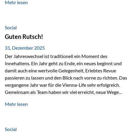
Mehr lesen
Branchentreffen für Finanz- und Versicherungsprofis im
deutschsprachigen Raum. Für uns bietet die Veranstaltung
die ideale Plattform, um aktuelle Themen rund um Vorsorge,
Vermögensstrukturierung und Nachfolgeplanung
Social
gemeinsam zu diskutieren. Persönlich für Sie vor Ort An
Guten Rutsch!
beiden Kongresstagen stehen Ihnen Maximilian
Fichtenbauer, Dirk…
31. Dezember 2025
Der Jahreswechsel ist traditionell ein Moment des
Innehaltens. Ein Jahr geht zu Ende, ein neues beginnt und
damit auch eine wertvolle Gelegenheit, Erlebtes Revue
passieren zu lassen und den Blick nach vorne zu richten. Das
vergangene Jahr war für die Vienna-Life sehr erfolgreich.
Gemeinsam als Team haben wir viel erreicht, neue Wege
beschritten und besondere Momente erlebt.
Mehr lesen
Veranstaltungen wie der Schnifisschnauf, aber auch unsere
Teamevents, vom Minigolf bis zur Weihnachtsfeier, haben
den Zusammenhalt gestärkt und gezeigt, wie wichtig ein
starkes Miteinander ist. Neben diesen gemeinsamen
Social