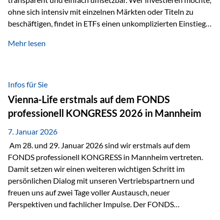
ohne sich intensiv mit einzelnen Märkten oder Titeln zu
beschäftigen, findet in ETFs einen unkomplizierten Einstieg
in den Kapitalmarkt. Aktiv gemanagte Fonds hingegen
Mehr lesen
werden häufig kritisch betrachtet. Sie gelten als teurer,
komplexer und weniger zeitgemäß. Doch greift diese
Einschätzung wirklich zu kurz? Ein differenzierter Blick zeigt:
Beide Ansätze haben ihre Berechtigung und ihre Stärken
Infos für Sie
entfalten sie oft gerade in Kombination. ETFs: Effizient, breit
Vienna-Life erstmals auf dem FONDS
gestreut und klar strukturiert…
professionell KONGRESS 2026 in Mannheim
7. Januar 2026
Am 28. und 29. Januar 2026 sind wir erstmals auf dem
FONDS professionell KONGRESS in Mannheim vertreten.
Damit setzen wir einen weiteren wichtigen Schritt im
persönlichen Dialog mit unseren Vertriebspartnern und
freuen uns auf zwei Tage voller Austausch, neuer
Perspektiven und fachlicher Impulse. Der FONDS
professionell KONGRESS zählt zu den wichtigsten