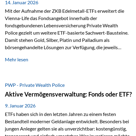
breit ab, ohne die…
14. Januar 2026
Mit der Aufnahme der ZKB Edelmetall-ETFs erweitert die
Vienna-Life das Fondsangebot innerhalb der
fondsgebundenen Lebensversicherung Private Wealth
Police gezielt um weitere ETF-basierte Sachwert-Bausteine.
Damit stehen Gold, Silber, Platin und Palladium als
börsengehandelte Lösungen zur Verfügung, die jeweils
physisch hinterlegte Edelmetalle abbilden. Der Fokus liegt
Mehr lesen
dabei nicht auf einzelnen Marktmeinungen, sondern auf
einer systematischen Portfoliologik: ETFs dienen als
transparente, effiziente Bausteine für Risikostreuung,
Inflationsrobustheit und Stabilisierung – eingebettet in eine
PWP - Private Wealth Police
liechtensteinische Versicherungsstruktur. Die
Aktive Vermögensverwaltung: Fonds oder ETF?
Sicherheitsarchitektur: Liechtenstein als Strukturprinzip Die
Private Wealth Police positioniert sich mit einer dreistufigen
9. Januar 2026
Sicherheitsarchitektur, die auf mehreren Ebenen ansetzt:
ETFs haben sich in den letzten Jahren zu einem festen
Stufe 1: Versicherer-Ebene • Versicherung mit…
Bestandteil moderner Geldanlage entwickelt. Besonders bei
jungen Anleger gelten sie als unverzichtbar: kostengünstig,
transparent und einfach umsetzbar. Wer investieren möchte,