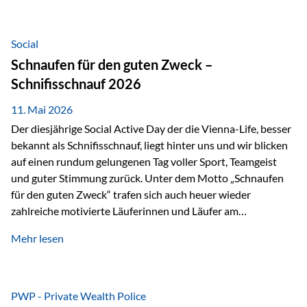
tatsächliche wirtschaftliche Entwicklung von Unternehmen
über viele Jahre hinweg. Als Teil der Produktauswahl
innerhalb der Private Wealth Police der Vienna-Life steht
Social
der Oculus Value Capital Fund für einen langfristig
Schnaufen für den guten Zweck –
orientierten Value-Investing-Ansatz mit Fokus auf
Schnifisschnauf 2026
fundamentale Unternehmensanalyse und nachhaltige
Wertentwicklung. Der Investmentansatz: Value Investing
11. Mai 2026
mit Weitblick Im Zentrum steht ein…
Der diesjährige Social Active Day der die Vienna-Life, besser
bekannt als Schnifisschnauf, liegt hinter uns und wir blicken
auf einen rundum gelungenen Tag voller Sport, Teamgeist
und guter Stimmung zurück. Unter dem Motto „Schnaufen
für den guten Zweck“ trafen sich auch heuer wieder
zahlreiche motivierte Läuferinnen und Läufer am
Dünserberg in Schnifis, um gemeinsam sportliche
Mehr lesen
Höchstleistungen für einen guten Zweck zu erbringen. Mit
grosser Freude dürfen wir verkünden, dass dabei
beeindruckende 14.000 Euro zugunsten des Schulheims
Mäder gesammelt werden konnten. Die anspruchsvolle
PWP - Private Wealth Police