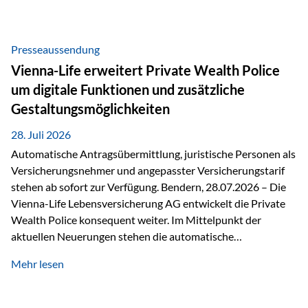
Beratung Digitale Prozesse und künstliche Intelligenz sind
längst Teil des Versicherungsalltags. Sie erleichtern
administrative Aufgaben, beschleunigen Abläufe und
Presseaussendung
schaffen mehr Zeit für das Wesentliche: die persönliche
Vienna-Life erweitert Private Wealth Police
Beratung. Gerade deshalb wird die individuelle Betreuung
um digitale Funktionen und zusätzliche
zum entscheidenden Erfolgsfaktor. Technologie kann
Gestaltungsmöglichkeiten
unterstützen, Vertrauen entsteht jedoch weiterhin im
persönlichen Gespräch. Bei der Vienna-Life reagieren…
28. Juli 2026
Automatische Antragsübermittlung, juristische Personen als
Versicherungsnehmer und angepasster Versicherungstarif
stehen ab sofort zur Verfügung. Bendern, 28.07.2026 – Die
Vienna-Life Lebensversicherung AG entwickelt die Private
Wealth Police konsequent weiter. Im Mittelpunkt der
aktuellen Neuerungen stehen die automatische
Antragsübermittlung, die Möglichkeit, juristische Personen
Mehr lesen
als Versicherungsnehmer einzusetzen, sowie eine
Überarbeitung des zugrundeliegenden Versicherungstarifes.
Durch die automatische Antragsübermittlung wird die