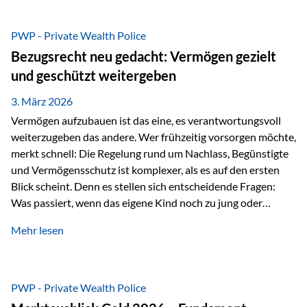
Das Problem: Laufende Besteuerung im Depot Im
Privatdepot fallen an: Abgeltungssteuer Fondsbesteuerung
PWP - Private Wealth Police
(Vorabpauschale, Teilfreistellung) Kein steuerlicher Abzug
Bezugsrecht neu gedacht: Vermögen gezielt
der Vermögensverwaltungs-Gebühren /
und geschützt weitergeben
Depotbankgebühren Jährliches Steuerreporting erforderlich
Zinsen, Dividenden und Kursgewinne werden laufend
3. März 2026
besteuert.
Vermögen aufzubauen ist das eine, es verantwortungsvoll
weiterzugeben das andere. Wer frühzeitig vorsorgen möchte,
merkt schnell: Die Regelung rund um Nachlass, Begünstigte
und Vermögensschutz ist komplexer, als es auf den ersten
Blick scheint. Denn es stellen sich entscheidende Fragen:
Was passiert, wenn das eigene Kind noch zu jung oder
unerfahren ist, um eine größere Summe sinnvoll zu
Mehr lesen
verwalten? Wie kann verhindert werden, dass Ex-Partner,
Gläubiger oder andere Dritte Zugriff auf das Vermögen
erhalten? Und wie lässt sich Vermögen klar und
unbürokratisch übertragen, ohne ausschließlich auf ein
PWP - Private Wealth Police
Testament angewiesen zu sein? Wenn klassische Lösungen