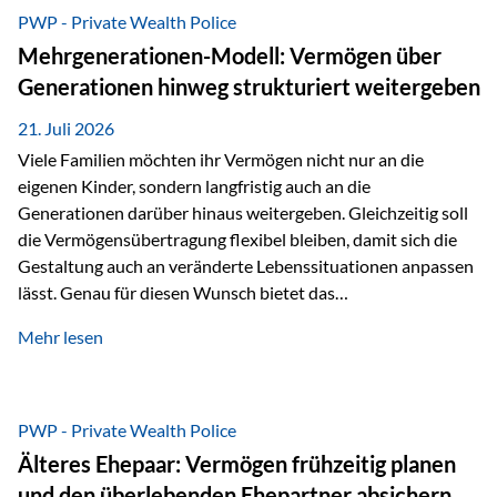
Abwicklung für Vertriebspartner deutlich effizienter
PWP - Private Wealth Police
gestaltet. Anträge werden direkt elektronisch übermittelt,
Mehrgenerationen-Modell: Vermögen über
Medienbrüche reduziert und die weitere Bearbeitung
Generationen hinweg strukturiert weitergeben
beschleunigt. Ab sofort können auch juristische Personen,
wie Kapitalgesellschaften oder Stiftungen, als
21. Juli 2026
Versicherungsnehmer eingesetzt werden. Damit erweitert
Viele Familien möchten ihr Vermögen nicht nur an die
die Vienna-Life die Einsatzmöglichkeiten der Private Wealth
eigenen Kinder, sondern langfristig auch an die
Police insbesondere für…
Generationen darüber hinaus weitergeben. Gleichzeitig soll
die Vermögensübertragung flexibel bleiben, damit sich die
Gestaltung auch an veränderte Lebenssituationen anpassen
lässt. Genau für diesen Wunsch bietet das
Mehrgenerationen-Modell der Private Wealth Police der
Mehr lesen
Vienna-Life eine interessante Lösung. Es ermöglicht,
Vermögen bereits heute generationenübergreifend zu
strukturieren und dennoch flexibel zu bleiben. Die
Ausgangssituation Stellen Sie sich folgende Familie vor: Die
PWP - Private Wealth Police
Großeltern haben über viele Jahre Vermögen aufgebaut. Ihr
Älteres Ehepaar: Vermögen frühzeitig planen
Wunsch ist es, dieses Vermögen nicht nur den eigenen
und den überlebenden Ehepartner absichern