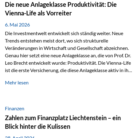
Strecke mit rund 4,8 Kilometern und 680 Höhenmetern
Die neue Anlageklasse Produktivität: Die
stellte die Teilnehmerinnen und Teilnehmer vor eine
Vienna-Life als Vorreiter
sportliche Herausforderung. Doch…
6. Mai 2026
Die Investmentwelt entwickelt sich ständig weiter. Neue
Trends entstehen meist dort, wo sich strukturelle
Veränderungen in Wirtschaft und Gesellschaft abzeichnen.
Genau hier setzt eine neue Anlageklasse an, die von Prof. Dr.
Leo Brecht entwickelt wurde: Produktivität. Die Vienna-Life
ist die erste Versicherung, die diese Anlageklasse aktiv in ihre
Lösung integriert und positioniert sich damit bewusst als
Mehr lesen
Vorreiter. Warum auf das Thema Produktivität setzen? Die
globalen Herausforderungen der Zeit, wie Inflation,
demografischer Wandel oder sinkendes
Wirtschaftswachstum, verändern die Spielregeln für
Finanzen
Investoren. Produktivität adressiert genau diese
Zahlen zum Finanzplatz Liechtenstein – ein
Herausforderungen, da wirtschaftliches Wachstum
Blick hinter die Kulissen
langfristig durch Produktivitätssteigerung entsteht, also
durch die Fähigkeit von Unternehmen, mehr…
28. April 2026