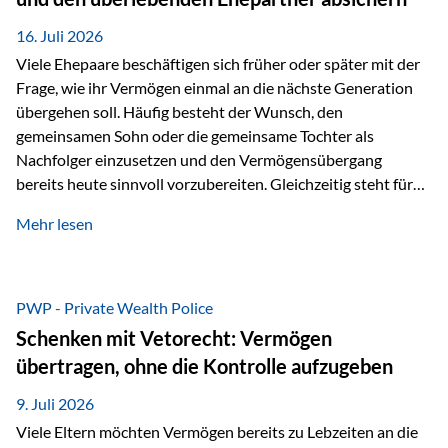
Kindern, sondern langfristig auch den Enkeln zukommen zu…
16. Juli 2026
Viele Ehepaare beschäftigen sich früher oder später mit der
Frage, wie ihr Vermögen einmal an die nächste Generation
übergehen soll. Häufig besteht der Wunsch, den
gemeinsamen Sohn oder die gemeinsame Tochter als
Nachfolger einzusetzen und den Vermögensübergang
bereits heute sinnvoll vorzubereiten. Gleichzeitig steht für
viele Ehepaare ein weiterer Aspekt im Mittelpunkt: Was
Mehr lesen
passiert, wenn einer der beiden verstirbt? Der überlebende
Ehepartner soll auch dann weiterhin finanziell unabhängig
bleiben und uneingeschränkt über das gemeinsame
Vermögen verfügen können. Genau für diese
PWP - Private Wealth Police
Ausgangssituation bietet die Private Wealth Police der
Schenken mit Vetorecht: Vermögen
Vienna-Life eine durchdachte Gestaltungsmöglichkeit. Die
übertragen, ohne die Kontrolle aufzugeben
Ausgangssituation Stellen Sie sich folgendes Beispiel vor:
Ein…
9. Juli 2026
Viele Eltern möchten Vermögen bereits zu Lebzeiten an die