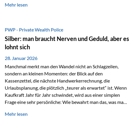
Mehr lesen
starken Anstiegen. Diese verändern jedoch nicht die
langfristige Funktion von Gold als Sachwert und
Diversifikationsinstrument. In einem Umfeld, das weiterhin
von geopolitischen Spannungen, einer stark ausgeweiteten
PWP - Private Wealth Police
Geldmenge sowie strukturellen Verschiebungen an den
Silber: man braucht Nerven und Geduld, aber es
Kapitalmärkten geprägt ist, bleibt Gold ein bewährter Anker.
lohnt sich
Nicht, weil…
28. Januar 2026
Manchmal merkt man den Wandel nicht an Schlagzeilen,
sondern an kleinen Momenten: der Blick auf den
Kassenzettel, die nächste Handwerkerrechnung, die
Urlaubsplanung, die plötzlich „teurer als erwartet“ ist. Wenn
Kaufkraft Jahr für Jahr schwindet, wird aus einer simplen
Frage eine sehr persönliche: Wie bewahrt man das, was man
sich aufgebaut hat? Genau dann wird es Zeit, sich
Mehr lesen
Sachwerten mit einer Investition in Sachwerte zu
beschäftigen; Nicht als Mode, sondern als Prinzip: Vermögen
soll nicht nur wachsen, sondern auch Substanz behalten –