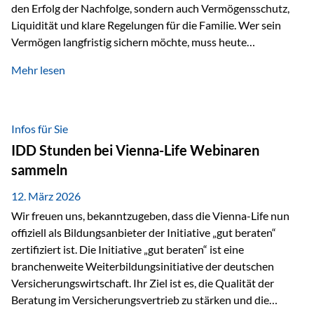
den Erfolg der Nachfolge, sondern auch Vermögensschutz,
Liquidität und klare Regelungen für die Familie. Wer sein
Vermögen langfristig sichern möchte, muss heute
international denken. Und genau hier setzt das Buch
Mehr lesen
„Erfolgsformel Liechtenstein“, herausgegeben und verfasst
von Rolf Klein, an – ein praxisnahes Nachschlagewerk, das
Vermögensnachfolge, Vermögensmanagement und
Vermögensschutz strategisch miteinander verbindet.
Infos für Sie
Warum klassische Nachfolgeplanung oft scheitert Viele
IDD Stunden bei Vienna-Life Webinaren
Vermögen werden erst im Todesfall übertragen. Das kann zu
sammeln
Problemen führen: Hohe Erbschaftsteuern Streitigkeiten
zwischen Erben Liquiditätsprobleme bei Immobilien…
12. März 2026
Wir freuen uns, bekanntzugeben, dass die Vienna-Life nun
offiziell als Bildungsanbieter der Initiative „gut beraten“
zertifiziert ist. Die Initiative „gut beraten“ ist eine
branchenweite Weiterbildungsinitiative der deutschen
Versicherungswirtschaft. Ihr Ziel ist es, die Qualität der
Beratung im Versicherungsvertrieb zu stärken und die