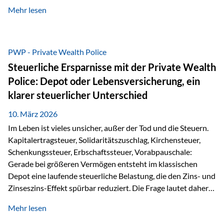
kontinuierliche Weiterbildung von vertrieblich tätigen
Mehr lesen
Personen transparent zu dokumentieren. Seit der
Umsetzung der EU-Versicherungsvertriebsrichtlinie besteht
eine gesetzliche Weiterbildungspflicht von mindestens 15
Stunden pro Jahr für vertrieblich tätige Personen in der
PWP - Private Wealth Police
Versicherungsbranche. Über die Weiterbildungsdatenbank
Steuerliche Ersparnisse mit der Private Wealth
von „gut beraten“ können absolvierte Bildungsmaßnahmen
Police: Depot oder Lebensversicherung, ein
zentral erfasst und dokumentiert werden. „gut beraten“
klarer steuerlicher Unterschied
zertifiziert Als zertifizierter Bildungsanbieter können unsere
Webinare nun für die…
10. März 2026
Im Leben ist vieles unsicher, außer der Tod und die Steuern.
Kapitalertragsteuer, Solidaritätszuschlag, Kirchensteuer,
Schenkungssteuer, Erbschaftssteuer, Vorabpauschale:
Gerade bei größeren Vermögen entsteht im klassischen
Depot eine laufende steuerliche Belastung, die den Zins- und
Zinseszins-Effekt spürbar reduziert. Die Frage lautet daher:
Wie kann Vermögen strukturiert werden, damit Steuern
Mehr lesen
nicht laufend Kapital entziehen – sondern möglichst lange im
System arbeiten? Hier setzt die Private Wealth Police an.