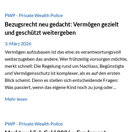
Das Problem: Laufende Besteuerung im Depot Im
Privatdepot fallen an: Abgeltungssteuer Fondsbesteuerung
PWP - Private Wealth Police
(Vorabpauschale, Teilfreistellung) Kein steuerlicher Abzug
Bezugsrecht neu gedacht: Vermögen gezielt
der Vermögensverwaltungs-Gebühren /
und geschützt weitergeben
Depotbankgebühren Jährliches Steuerreporting erforderlich
Zinsen, Dividenden und Kursgewinne werden laufend
3. März 2026
besteuert.
Vermögen aufzubauen ist das eine, es verantwortungsvoll
weiterzugeben das andere. Wer frühzeitig vorsorgen möchte,
merkt schnell: Die Regelung rund um Nachlass, Begünstigte
und Vermögensschutz ist komplexer, als es auf den ersten
Blick scheint. Denn es stellen sich entscheidende Fragen:
Was passiert, wenn das eigene Kind noch zu jung oder
unerfahren ist, um eine größere Summe sinnvoll zu
Mehr lesen
verwalten? Wie kann verhindert werden, dass Ex-Partner,
Gläubiger oder andere Dritte Zugriff auf das Vermögen
erhalten? Und wie lässt sich Vermögen klar und
unbürokratisch übertragen, ohne ausschließlich auf ein
PWP - Private Wealth Police
Testament angewiesen zu sein? Wenn klassische Lösungen