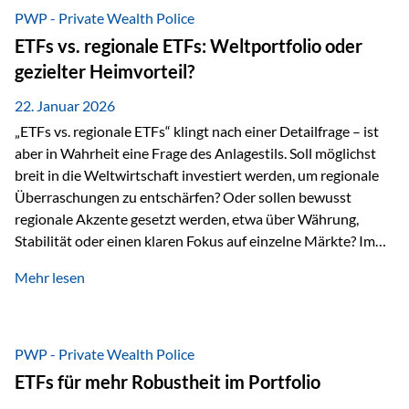
gerade dann, wenn Märkte nervös werden,…
PWP - Private Wealth Police
ETFs vs. regionale ETFs: Weltportfolio oder
gezielter Heimvorteil?
22. Januar 2026
„ETFs vs. regionale ETFs“ klingt nach einer Detailfrage – ist
aber in Wahrheit eine Frage des Anlagestils. Soll möglichst
breit in die Weltwirtschaft investiert werden, um regionale
Überraschungen zu entschärfen? Oder sollen bewusst
regionale Akzente gesetzt werden, etwa über Währung,
Stabilität oder einen klaren Fokus auf einzelne Märkte? Im
Rahmen der fondsgebundenen Lebensversicherung Private
Mehr lesen
Wealth Police der Vienna-Life lassen sich beide Ansätze
kombinieren. Der „Schutz“ im Portfolio entsteht dabei nicht
als Garantie, sondern als Zusammenspiel aus
Risikostreuung, Inflationsrobustheit und Stabilisierung. 1)
PWP - Private Wealth Police
Die Philosophiefrage: breit oder bewusst? Global investieren
ETFs für mehr Robustheit im Portfolio
bedeutet: Das Portfolio bildet die Weltmärkte möglichst