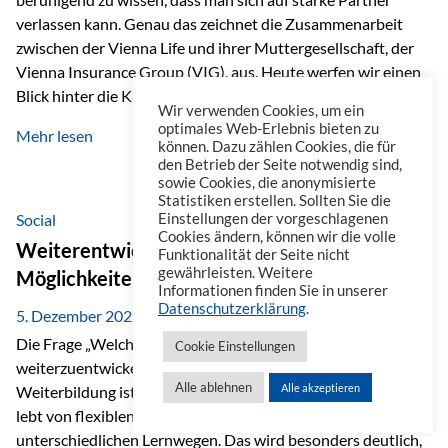
verlassen kann. Genau das zeichnet die Zusammenarbeit
zwischen der Vienna Life und ihrer Muttergesellschaft, der
Vienna Insurance Group (VIG), aus. Heute werfen wir einen
Blick hinter die Kulissen auf eine Unternehmensgruppe mit
Wir verwenden Cookies, um ein
beeindruckender Geschichte, gewachsenem Know-how und
optimales Web-Erlebnis bieten zu
Mehr lesen
einem stabilen Fundament. Ein starkes Netzwerk in ganz
können. Dazu zählen Cookies, die für
den Betrieb der Seite notwendig sind,
Europa Die Vienna Insurance Group ist die führende
sowie Cookies, die anonymisierte
Versicherungsgruppe in Zentral- und Osteuropa. Mit über
Statistiken erstellen. Sollten Sie die
50 Versicherungsgesellschaften in insgesamt 30 Ländern
Social
Einstellungen der vorgeschlagenen
Cookies ändern, können wir die volle
verbindet sie regionale Stärke mit internationaler
Weiterentwicklung im Berufsalltag: Welche
Funktionalität der Seite nicht
Kompetenz.
gewährleisten. Weitere
Möglichkeiten es gibt
Informationen finden Sie in unserer
Datenschutzerklärung
.
5. Dezember 2025
Die Frage „Welche Möglichkeiten gibt es, sich
Cookie Einstellungen
weiterzuentwickeln?“ lässt sich heute vielseitig beantworten.
Alle ablehnen
Alle akzeptieren
Weiterbildung ist längst kein starrer Prozess mehr, sondern
lebt von flexiblen Formaten, individuellen Bedürfnissen und
unterschiedlichen Lernwegen. Das wird besonders deutlich,