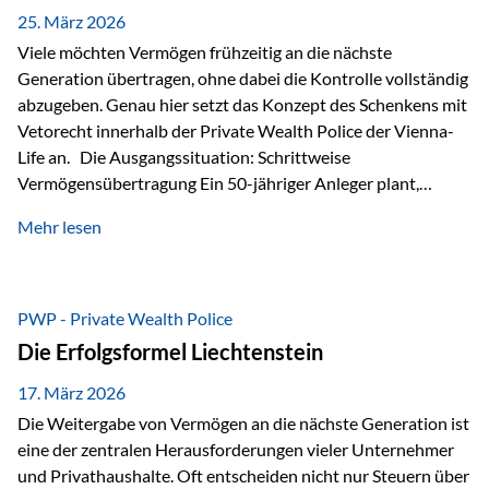
Besonders hervorzuheben ist hierbei Artikel 14 der
25. März 2026
liechtensteinischen Verfassung. Darin…
Viele möchten Vermögen frühzeitig an die nächste
Generation übertragen, ohne dabei die Kontrolle vollständig
abzugeben. Genau hier setzt das Konzept des Schenkens mit
Vetorecht innerhalb der Private Wealth Police der Vienna-
Life an. Die Ausgangssituation: Schrittweise
Vermögensübertragung Ein 50-jähriger Anleger plant,
seinem Kind Vermögen zu übertragen. Dabei soll nicht nur
Mehr lesen
der steuerliche Freibetrag optimal genutzt werden, sondern
auch sichergestellt sein, dass mit dem verschenken Geld
verantwortungsvoll umgegangen wird. Das Ziel:Eine
strukturierte, langfristige Vermögensübertragung, ohne die
PWP - Private Wealth Police
Kontrolle vollständig aus der Hand zu geben. Die Lösung:
Die Erfolgsformel Liechtenstein
Abschmelzung mit Vetorecht Die Umsetzung erfolgt über die
Private Wealth Police…
17. März 2026
Die Weitergabe von Vermögen an die nächste Generation ist
eine der zentralen Herausforderungen vieler Unternehmer
und Privathaushalte. Oft entscheiden nicht nur Steuern über