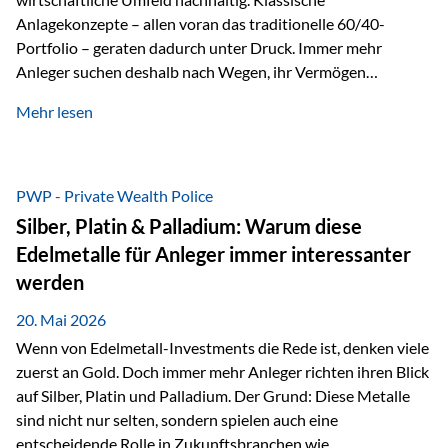
Anlagekonzepte – allen voran das traditionelle 60/40-
Portfolio – geraten dadurch unter Druck. Immer mehr
Anleger suchen deshalb nach Wegen, ihr Vermögen
langfristig gegen Kaufkraftverlust und geopolitische
Mehr lesen
Unsicherheit abzusichern. Genau hier rücken reale und
nicht-inflationierbare Werte wie Gold, Rohstoffe und
digitale Assets wieder in den Fokus. Gold gewinnt seine
monetäre Rolle zurück Gold erlebt derzeit eine
PWP - Private Wealth Police
bemerkenswerte Renaissance als monetärer Wertspeicher.
Silber, Platin & Palladium: Warum diese
Treiber sind Rekordkäufe der Zentralbanken, geopolitische
Edelmetalle für Anleger immer interessanter
Spannungen und ein schleichender Vertrauensverlust in
werden
ungedeckte Papierwährungen. Wie groß dieser
Vertrauensverlust ausfällt, zeigt ein nüchterner
20. Mai 2026
Langfristvergleich: Seit…
Wenn von Edelmetall-Investments die Rede ist, denken viele
zuerst an Gold. Doch immer mehr Anleger richten ihren Blick
auf Silber, Platin und Palladium. Der Grund: Diese Metalle
sind nicht nur selten, sondern spielen auch eine
entscheidende Rolle in Zukunftsbranchen wie