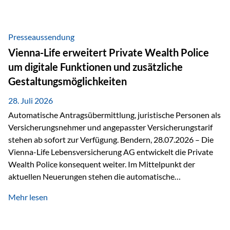
Beratung Digitale Prozesse und künstliche Intelligenz sind
längst Teil des Versicherungsalltags. Sie erleichtern
administrative Aufgaben, beschleunigen Abläufe und
Presseaussendung
schaffen mehr Zeit für das Wesentliche: die persönliche
Vienna-Life erweitert Private Wealth Police
Beratung. Gerade deshalb wird die individuelle Betreuung
um digitale Funktionen und zusätzliche
zum entscheidenden Erfolgsfaktor. Technologie kann
Gestaltungsmöglichkeiten
unterstützen, Vertrauen entsteht jedoch weiterhin im
persönlichen Gespräch. Bei der Vienna-Life reagieren…
28. Juli 2026
Automatische Antragsübermittlung, juristische Personen als
Versicherungsnehmer und angepasster Versicherungstarif
stehen ab sofort zur Verfügung. Bendern, 28.07.2026 – Die
Vienna-Life Lebensversicherung AG entwickelt die Private
Wealth Police konsequent weiter. Im Mittelpunkt der
aktuellen Neuerungen stehen die automatische
Antragsübermittlung, die Möglichkeit, juristische Personen
Mehr lesen
als Versicherungsnehmer einzusetzen, sowie eine
Überarbeitung des zugrundeliegenden Versicherungstarifes.
Durch die automatische Antragsübermittlung wird die