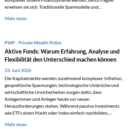
erweisen sie sich. Traditionelle Sparmodelle und
papierbasierte Anlagen, die über Jahrzehnte als
Mehr lesen
unumstößlich galten, versagen angesichts der expansiven
Geldpolitik der Zentralbanken. In diesem Umfeld stellt die
Rückbesinnung auf ein Jahrtausende altes Edelmetall keine
Nostalgie dar, sondern ist die modernste und strategisch
PWP - Private Wealth Police
klügste Antwort auf globale Instabilität. Physische Werte
Aktive Fonds: Warum Erfahrung, Analyse und
und der richtige Rechtsstandort sind heute keine bloße
Flexibilität den Unterschied machen können
Option mehr, sondern eine strategische Notwendigkeit. 1.
Der massive Aufwand hinter einem winzigen…
23. Juni 2026
Die Kapitalmärkte werden zunehmend komplexer. Inflation,
geopolitische Spannungen, technologische Umbrüche und
wirtschaftliche Unsicherheiten sorgen dafür, dass
Anlegerinnen und Anleger heute vor neuen
Herausforderungen stehen. Während passive Investments
wie ETFs einen Markt oder Index einfach nachbilden,
verfolgen aktiv gemanagte Fonds einen anderen Ansatz: Sie
Mehr lesen
setzen auf die Expertise erfahrener Fondsmanager, die