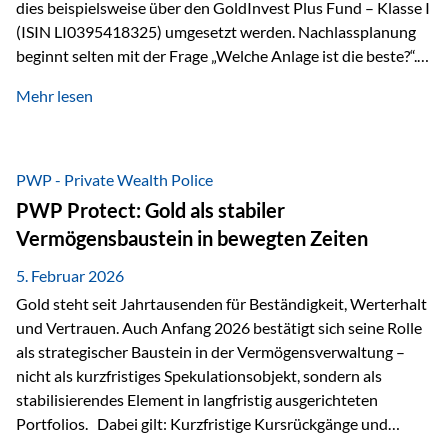
dies beispielsweise über den GoldInvest Plus Fund – Klasse I
(ISIN LI0395418325) umgesetzt werden. Nachlassplanung
beginnt selten mit der Frage „Welche Anlage ist die beste?“.
In der Praxis geht es zuerst um ganz andere Themen:Wer soll
Mehr lesen
was bekommen – wann – und in welcher Struktur?Und vor
allem: Wie lassen sich Streit, Liquiditätsengpässe oder
Notverkäufe vermeiden, wenn ein Todesfall eintritt? Gerade
bei größeren Vermögen ist das entscheidend.
PWP - Private Wealth Police
PWP Protect: Gold als stabiler
Vermögensbaustein in bewegten Zeiten
5. Februar 2026
Gold steht seit Jahrtausenden für Beständigkeit, Werterhalt
und Vertrauen. Auch Anfang 2026 bestätigt sich seine Rolle
als strategischer Baustein in der Vermögensverwaltung –
nicht als kurzfristiges Spekulationsobjekt, sondern als
stabilisierendes Element in langfristig ausgerichteten
Portfolios. Dabei gilt: Kurzfristige Kursrückgänge und
Schwankungen sind jederzeit möglich – insbesondere nach