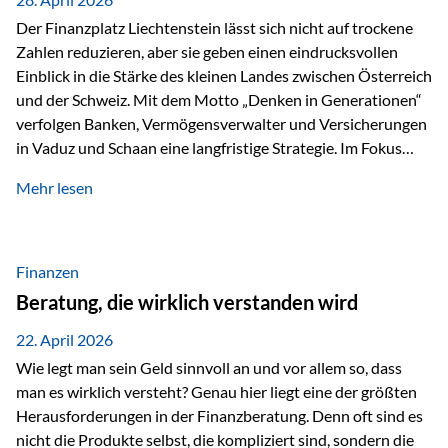
Der Finanzplatz Liechtenstein lässt sich nicht auf trockene
Zahlen reduzieren, aber sie geben einen eindrucksvollen
Einblick in die Stärke des kleinen Landes zwischen Österreich
und der Schweiz. Mit dem Motto „Denken in Generationen“
verfolgen Banken, Vermögensverwalter und Versicherungen
in Vaduz und Schaan eine langfristige Strategie. Im Fokus
stehen dabei vor allem: Qualität Stabilität internationaler
Mehr lesen
Marktzugang Liechtenstein hat sich in den letzten Jahren zu
einem wichtigen Drehpunkt für grenzüberschreitende
Finanzdienstleistungen entwickelt – und die aktuellsten
verfügbaren Kennzahlen (Stand Ende 2024, veröffentlicht
Finanzen
2025/2026)…
Beratung, die wirklich verstanden wird
22. April 2026
Wie legt man sein Geld sinnvoll an und vor allem so, dass
man es wirklich versteht? Genau hier liegt eine der größten
Herausforderungen in der Finanzberatung. Denn oft sind es
nicht die Produkte selbst, die kompliziert sind, sondern die