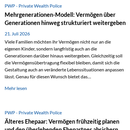
Abwicklung für Vertriebspartner deutlich effizienter
PWP - Private Wealth Police
gestaltet. Anträge werden direkt elektronisch übermittelt,
Mehrgenerationen-Modell: Vermögen über
Medienbrüche reduziert und die weitere Bearbeitung
Generationen hinweg strukturiert weitergeben
beschleunigt. Ab sofort können auch juristische Personen,
wie Kapitalgesellschaften oder Stiftungen, als
21. Juli 2026
Versicherungsnehmer eingesetzt werden. Damit erweitert
Viele Familien möchten ihr Vermögen nicht nur an die
die Vienna-Life die Einsatzmöglichkeiten der Private Wealth
eigenen Kinder, sondern langfristig auch an die
Police insbesondere für…
Generationen darüber hinaus weitergeben. Gleichzeitig soll
die Vermögensübertragung flexibel bleiben, damit sich die
Gestaltung auch an veränderte Lebenssituationen anpassen
lässt. Genau für diesen Wunsch bietet das
Mehrgenerationen-Modell der Private Wealth Police der
Mehr lesen
Vienna-Life eine interessante Lösung. Es ermöglicht,
Vermögen bereits heute generationenübergreifend zu
strukturieren und dennoch flexibel zu bleiben. Die
Ausgangssituation Stellen Sie sich folgende Familie vor: Die
PWP - Private Wealth Police
Großeltern haben über viele Jahre Vermögen aufgebaut. Ihr
Älteres Ehepaar: Vermögen frühzeitig planen
Wunsch ist es, dieses Vermögen nicht nur den eigenen
und den überlebenden Ehepartner absichern