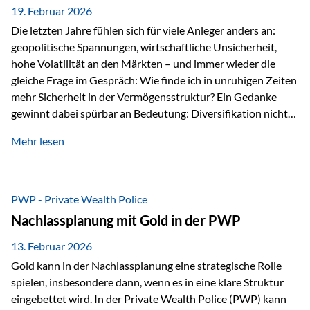
19. Februar 2026
Die letzten Jahre fühlen sich für viele Anleger anders an:
geopolitische Spannungen, wirtschaftliche Unsicherheit,
hohe Volatilität an den Märkten – und immer wieder die
gleiche Frage im Gespräch: Wie finde ich in unruhigen Zeiten
mehr Sicherheit in der Vermögensstruktur? Ein Gedanke
gewinnt dabei spürbar an Bedeutung: Diversifikation nicht
nur über Anlageklassen, sondern auch über Jurisdiktionen.
Mehr lesen
Wer Vermögen ausschließlich in einem Rechtsraum
organisiert, ist auch von dessen Rahmenbedingungen
besonders abhängig. Genau hier kann das Fürstentum
Liechtenstein eine Rolle spielen: außerhalb der EU, ohne
PWP - Private Wealth Police
Euro, mit einem eigenständigen Rechts- und Finanzplatz.
Nachlassplanung mit Gold in der PWP
Und genau an dieser Stelle setzt der 3-Zellenschutz an –…
13. Februar 2026
Gold kann in der Nachlassplanung eine strategische Rolle
spielen, insbesondere dann, wenn es in eine klare Struktur
eingebettet wird. In der Private Wealth Police (PWP) kann