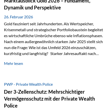
Marktausblick Gold 2026 – Fundament,
nicht ausreichen Traditionelle Nachlassregelungen stoßen
Dynamik und Perspektive
oft…
26. Februar 2026
Gold fasziniert seit Jahrhunderten. Als Wertspeicher,
Krisenmetall und strategischer Portfoliobaustein begleitet
es wirtschaftliche Umbrüche ebenso wie Inflationsphasen.
Nach einem außergewöhnlich starken Jahr 2025 stellt sich
nun die Frage: Wie ist das Umfeld 2026 einzuschätzen,
kurzfristig und langfristig? Starker Jahresauftakt nach
außergewöhnlichem Vorjahr Gold ist mit deutlicher
Mehr lesen
Dynamik in das Jahr 2026 gestartet. Zwischen dem
01.01.2026 und dem 31.01.2026 das Edelmetall: +12,8 % in
USD +11,7 % in EUR Durchschnitt über alle betrachteten
Währungen: +11,5 % Bereits 2025 war ein außergewöhnlich
PWP - Private Wealth Police
starkes Jahr: +64,4 % in USD Durchschnitt über alle
Der 3-Zellenschutz: Mehrschichtiger
Währungen: +56,6 % Langfristig zeigt sich ebenfalls ein
Vermögensschutz mit der Private Wealth
solides…
Police