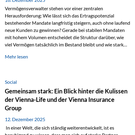
Vermögensverwalter stehen vor einer zentralen
Herausforderung: Wie lässt sich das Ertragspotenzial
bestehender Mandate langfristig steigern, auch ohne laufend
neue Kunden zu gewinnen? Gerade bei stabilen Mandaten
mit hohem Volumen entscheidet die Struktur darüber, wie
viel Vermögen tatsächlich im Bestand bleibt und wie stark
sich das Verwaltungsentgelt über die Jahre entwickelt. Ein
Mehr lesen
Beispiel verdeutlicht diese Wirkung besonders deutlich.
Wird ein Vermögen von 25 Millionen Euro über einen
Zeitraum von 20 Jahren verwaltet, ohne dass neue Kunden
hinzukommen, spielt nicht nur die Rendite eine Rolle. Auch
Social
steuerliche Effekte haben einen erheblichen Einfluss auf…
Gemeinsam stark: Ein Blick hinter die Kulissen
der Vienna-Life und der Vienna Insurance
Group
12. Dezember 2025
In einer Welt, die sich ständig weiterentwickelt, ist es
beruhigend zu wissen, dass man sich auf starke Partner