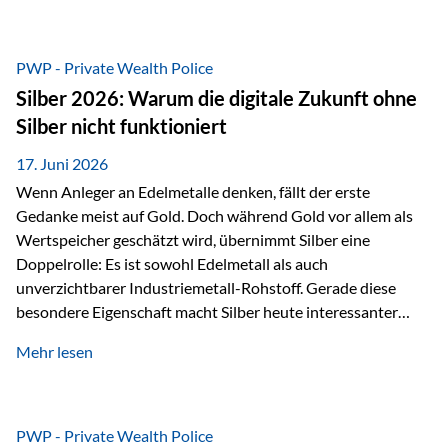
Chancen identifizieren, Risiken bewerten und Portfolios
gezielt steuern. Gerade in einem Umfeld, das von schnellen
Veränderungen geprägt ist, kann diese aktive
PWP - Private Wealth Police
Herangehensweise einen entscheidenden Mehrwert bieten.
Silber 2026: Warum die digitale Zukunft ohne
Was zeichnet aktive Fonds aus? Aktive Fonds verfolgen das
Silber nicht funktioniert
Ziel, nicht nur einen Markt abzubilden, sondern gezielt
Anlageentscheidungen zu treffen. Fondsmanager
17. Juni 2026
analysieren Unternehmen,…
Wenn Anleger an Edelmetalle denken, fällt der erste
Gedanke meist auf Gold. Doch während Gold vor allem als
Wertspeicher geschätzt wird, übernimmt Silber eine
Doppelrolle: Es ist sowohl Edelmetall als auch
unverzichtbarer Industriemetall-Rohstoff. Gerade diese
besondere Eigenschaft macht Silber heute interessanter
denn je. Denn die Welt wird nicht nur digitaler, sondern auch
Mehr lesen
elektrischer – und genau dort spielt Silber eine
entscheidende Rolle. Silber – das Metall der modernen
Wirtschaft Silber verfügt über die höchste elektrische
Leitfähigkeit aller Metalle. Diese Eigenschaft macht es für
PWP - Private Wealth Police