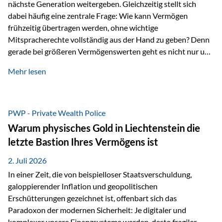
nächste Generation weitergeben. Gleichzeitig stellt sich
dabei häufig eine zentrale Frage: Wie kann Vermögen
frühzeitig übertragen werden, ohne wichtige
Mitspracherechte vollständig aus der Hand zu geben? Denn
gerade bei größeren Vermögenswerten geht es nicht nur um
die Frage der Übertragung. Es geht auch darum,
Mehr lesen
sicherzustellen, dass das Vermögen langfristig erhalten
bleibt und entsprechend der ursprünglichen Planung
verwendet wird. Ein Beispiel aus der Praxis Stellen Sie sich
folgende Situation vor: Ein Vater schenkt seiner Tochter
PWP - Private Wealth Police
einen Teil seines Vermögens. Einige Jahre später möchte die
Warum physisches Gold in Liechtenstein die
Tochter das Geld kurzfristig verwenden, um…
letzte Bastion Ihres Vermögens ist
2. Juli 2026
In einer Zeit, die von beispielloser Staatsverschuldung,
galoppierender Inflation und geopolitischen
Erschütterungen gezeichnet ist, offenbart sich das
Paradoxon der modernen Sicherheit: Je digitaler und
komplexer unsere Finanzsysteme werden, desto fragiler