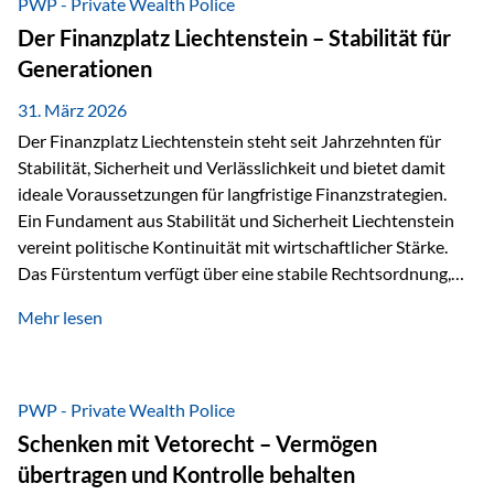
PWP - Private Wealth Police
heißt das:Diese Gelder gehören im Konkursfall nicht zur
Der Finanzplatz Liechtenstein – Stabilität für
allgemeinen Konkursmasse, sondern werden ausschließlich
Generationen
zur Erfüllung…
31. März 2026
Der Finanzplatz Liechtenstein steht seit Jahrzehnten für
Stabilität, Sicherheit und Verlässlichkeit und bietet damit
ideale Voraussetzungen für langfristige Finanzstrategien.
Ein Fundament aus Stabilität und Sicherheit Liechtenstein
vereint politische Kontinuität mit wirtschaftlicher Stärke.
Das Fürstentum verfügt über eine stabile Rechtsordnung,
die auf einer parlamentarischen Demokratie mit
Mehr lesen
monarchischen Elementen basiert. Diese Struktur schafft
nicht nur politische Stabilität, sondern auch eine
außergewöhnlich hohe Planungssicherheit für Investoren
und Unternehmen. Ein wesentliches Merkmal ist die
PWP - Private Wealth Police
Staatsfinanzierung: Liechtenstein weist keine
Schenken mit Vetorecht – Vermögen
Staatsschulden auf, und der Schutz der wirtschaftlichen
übertragen und Kontrolle behalten
Interessen der Bevölkerung ist in der Verfassung verankert.