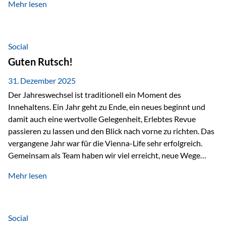
Mehr lesen
Branchentreffen für Finanz- und Versicherungsprofis im
deutschsprachigen Raum. Für uns bietet die Veranstaltung
die ideale Plattform, um aktuelle Themen rund um Vorsorge,
Vermögensstrukturierung und Nachfolgeplanung
Social
gemeinsam zu diskutieren. Persönlich für Sie vor Ort An
Guten Rutsch!
beiden Kongresstagen stehen Ihnen Maximilian
Fichtenbauer, Dirk…
31. Dezember 2025
Der Jahreswechsel ist traditionell ein Moment des
Innehaltens. Ein Jahr geht zu Ende, ein neues beginnt und
damit auch eine wertvolle Gelegenheit, Erlebtes Revue
passieren zu lassen und den Blick nach vorne zu richten. Das
vergangene Jahr war für die Vienna-Life sehr erfolgreich.
Gemeinsam als Team haben wir viel erreicht, neue Wege
beschritten und besondere Momente erlebt.
Mehr lesen
Veranstaltungen wie der Schnifisschnauf, aber auch unsere
Teamevents, vom Minigolf bis zur Weihnachtsfeier, haben
den Zusammenhalt gestärkt und gezeigt, wie wichtig ein
starkes Miteinander ist. Neben diesen gemeinsamen
Social