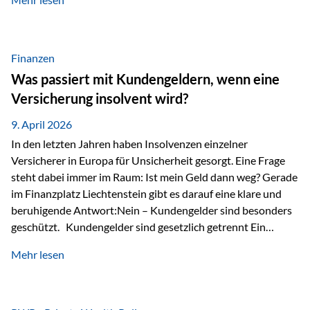
Modernes Value Investing als Grundlage Der
Investmentansatz von Estably basiert auf der
Weiterentwicklung des klassischen Value Investing. Im
Fokus stehen Unternehmen, deren Börsenkurs unter ihrem
Finanzen
inneren Wert liegt. Neben klassischen
Was passiert mit Kundengeldern, wenn eine
Bewertungskennzahlen werden auch qualitative Faktoren
Versicherung insolvent wird?
wie Geschäftsmodell, Wettbewerbsvorteile und
Managementqualität…
9. April 2026
In den letzten Jahren haben Insolvenzen einzelner
Versicherer in Europa für Unsicherheit gesorgt. Eine Frage
steht dabei immer im Raum: Ist mein Geld dann weg? Gerade
im Finanzplatz Liechtenstein gibt es darauf eine klare und
beruhigende Antwort:Nein – Kundengelder sind besonders
geschützt. Kundengelder sind gesetzlich getrennt Ein
zentraler Schutzmechanismus in Liechtenstein ist die
Mehr lesen
sogenannte Sondermasse. Das bedeutet:Die
Vermögenswerte, die zur Deckung der
Versicherungsverpflichtungen dienen, werden rechtlich vom
Vermögen der Versicherungsgesellschaft getrennt. Konkret