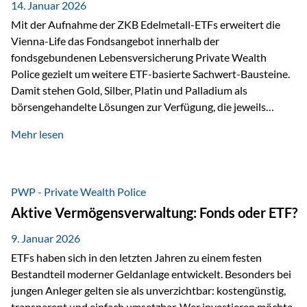
breit ab, ohne die…
14. Januar 2026
Mit der Aufnahme der ZKB Edelmetall-ETFs erweitert die
Vienna-Life das Fondsangebot innerhalb der
fondsgebundenen Lebensversicherung Private Wealth
Police gezielt um weitere ETF-basierte Sachwert-Bausteine.
Damit stehen Gold, Silber, Platin und Palladium als
börsengehandelte Lösungen zur Verfügung, die jeweils
physisch hinterlegte Edelmetalle abbilden. Der Fokus liegt
Mehr lesen
dabei nicht auf einzelnen Marktmeinungen, sondern auf
einer systematischen Portfoliologik: ETFs dienen als
transparente, effiziente Bausteine für Risikostreuung,
Inflationsrobustheit und Stabilisierung – eingebettet in eine
PWP - Private Wealth Police
liechtensteinische Versicherungsstruktur. Die
Aktive Vermögensverwaltung: Fonds oder ETF?
Sicherheitsarchitektur: Liechtenstein als Strukturprinzip Die
Private Wealth Police positioniert sich mit einer dreistufigen
9. Januar 2026
Sicherheitsarchitektur, die auf mehreren Ebenen ansetzt:
ETFs haben sich in den letzten Jahren zu einem festen
Stufe 1: Versicherer-Ebene • Versicherung mit…
Bestandteil moderner Geldanlage entwickelt. Besonders bei
jungen Anleger gelten sie als unverzichtbar: kostengünstig,
transparent und einfach umsetzbar. Wer investieren möchte,