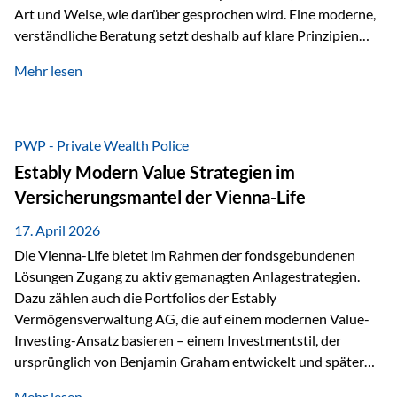
Art und Weise, wie darüber gesprochen wird. Eine moderne,
verständliche Beratung setzt deshalb auf klare Prinzipien
statt auf komplizierte Prognosen. Im Mittelpunkt stehen
Mehr lesen
fünf zentrale Faktoren: eine saubere Struktur, breite
Risikostreuung, Kosteneffizienz, steuerliche Optimierung
und ein wissenschaftlich fundierter Ansatz. Impulse zu
diesem Thema liefern unter anderem die praxisnahen
PWP - Private Wealth Police
Ansätze von Finanzexperte Klaus Rost, der seit vielen Jahren
Estably Modern Value Strategien im
für eine verständliche und…
Versicherungsmantel der Vienna-Life
17. April 2026
Die Vienna-Life bietet im Rahmen der fondsgebundenen
Lösungen Zugang zu aktiv gemanagten Anlagestrategien.
Dazu zählen auch die Portfolios der Estably
Vermögensverwaltung AG, die auf einem modernen Value-
Investing-Ansatz basieren – einem Investmentstil, der
ursprünglich von Benjamin Graham entwickelt und später
durch Investoren wie Warren Buffett weiter geprägt wurde.
Mehr lesen