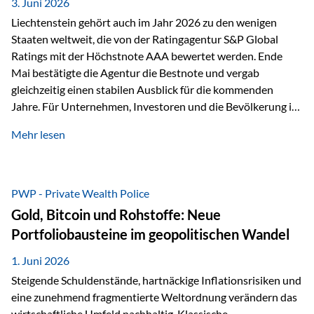
unseres Weges und unseres Anspruchs,…
3. Juni 2026
Liechtenstein gehört auch im Jahr 2026 zu den wenigen
Staaten weltweit, die von der Ratingagentur S&P Global
Ratings mit der Höchstnote AAA bewertet werden. Ende
Mai bestätigte die Agentur die Bestnote und vergab
gleichzeitig einen stabilen Ausblick für die kommenden
Jahre. Für Unternehmen, Investoren und die Bevölkerung ist
diese Einstufung ein wichtiges Signal. Sie unterstreicht die
Mehr lesen
finanzielle Stabilität des Landes sowie das Vertrauen
internationaler Märkte in den Wirtschafts- und
Finanzstandort Liechtenstein. Starker Wirtschaftsstandort
trotz Herausforderungen Die weltwirtschaftlichen
PWP - Private Wealth Police
Rahmenbedingungen bleiben anspruchsvoll. Geopolitische
Gold, Bitcoin und Rohstoffe: Neue
Unsicherheiten, eine verhaltene Investitionstätigkeit und
Portfoliobausteine im geopolitischen Wandel
eine schwächere Nachfrage in wichtigen Exportmärkten
beeinflussen auch die liechtensteinische Wirtschaft.
1. Juni 2026
Dennoch sieht…
Steigende Schuldenstände, hartnäckige Inflationsrisiken und
eine zunehmend fragmentierte Weltordnung verändern das
wirtschaftliche Umfeld nachhaltig. Klassische