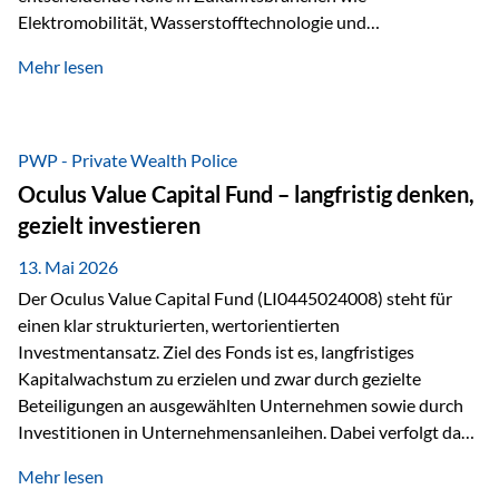
Elektromobilität, Wasserstofftechnologie und
Digitalisierung. Dadurch verbinden sie zwei wichtige
Mehr lesen
Faktoren für Investoren – begrenztes Angebot und
steigende industrielle Nachfrage. Edelmetalle als
Investment mit Zukunftspotenzial Während Gold oft als
klassischer „Sicherheitsanker“ gilt, bieten Silber, Platin und
PWP - Private Wealth Police
Palladium zusätzlich die Chance, von technologischen
Oculus Value Capital Fund – langfristig denken,
Entwicklungen zu profitieren. Die Nachfrage entsteht nicht
gezielt investieren
nur durch Anleger, sondern vor allem durch die Industrie.
Gerade in…
13. Mai 2026
Der Oculus Value Capital Fund (LI0445024008) steht für
einen klar strukturierten, wertorientierten
Investmentansatz. Ziel des Fonds ist es, langfristiges
Kapitalwachstum zu erzielen und zwar durch gezielte
Beteiligungen an ausgewählten Unternehmen sowie durch
Investitionen in Unternehmensanleihen. Dabei verfolgt das
Fondsmanagement eine klare Philosophie: Nicht kurzfristige
Mehr lesen
Marktbewegungen stehen im Fokus, sondern die