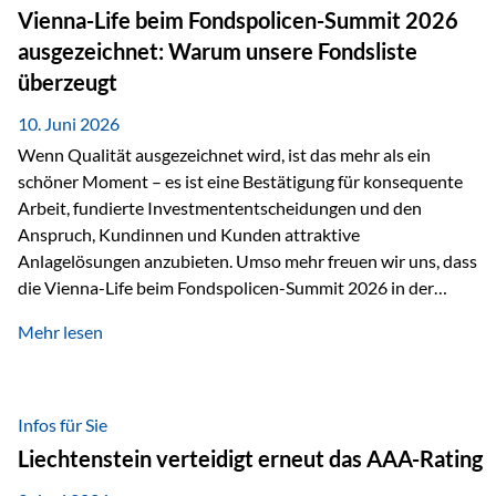
zahlreiche Zukunftstechnologien praktisch unverzichtbar.
Vienna-Life beim Fondspolicen-Summit 2026
Silber findet sich unter anderem in: Solarmodulen
ausgezeichnet: Warum unsere Fondsliste
Elektrofahrzeugen Halbleitern Smartphones und Tablets…
überzeugt
10. Juni 2026
Wenn Qualität ausgezeichnet wird, ist das mehr als ein
schöner Moment – es ist eine Bestätigung für konsequente
Arbeit, fundierte Investmententscheidungen und den
Anspruch, Kundinnen und Kunden attraktive
Anlagelösungen anzubieten. Umso mehr freuen wir uns, dass
die Vienna-Life beim Fondspolicen-Summit 2026 in der
Kategorie ETF/Passiv ausgezeichnet wurde. Grundlage
Mehr lesen
dieser Ehrung ist der renommierte Fondspolicenreport der
SAM – Smart Asset Management Service GmbH, bei dem
mehr als 20 Fondspolicen-Anbieter aus Investmentsicht
analysiert und verglichen wurden. Das Ergebnis: Die ETF-
Infos für Sie
Auswahl der Vienna-Life zählt zu den drei besten Angeboten
Liechtenstein verteidigt erneut das AAA-Rating
am Markt. Für uns ist diese Auszeichnung eine Bestätigung