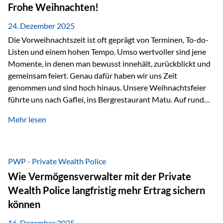
Erlebnissen konnten wir…
Frohe Weihnachten!
24. Dezember 2025
Die Vorweihnachtszeit ist oft geprägt von Terminen, To-do-
Listen und einem hohen Tempo. Umso wertvoller sind jene
Momente, in denen man bewusst innehält, zurückblickt und
gemeinsam feiert. Genau dafür haben wir uns Zeit
genommen und sind hoch hinaus. Unsere Weihnachtsfeier
führte uns nach Gaflei, ins Bergrestaurant Matu. Auf rund
1.500 Metern über dem Rheintal erwartete uns nicht nur ein
Mehr lesen
beeindruckendes Panorama, sondern auch etwas, das im
Alltag oft zu kurz kommt: Ruhe, Klarheit und echter
Weitblick, im wahrsten Sinne des Wortes. Inmitten
verschneiter Landschaft, bei feinem Essen, guter Musik und
PWP - Private Wealth Police
einer entspannten…
Wie Vermögensverwalter mit der Private
Wealth Police langfristig mehr Ertrag sichern
können
16. Dezember 2025