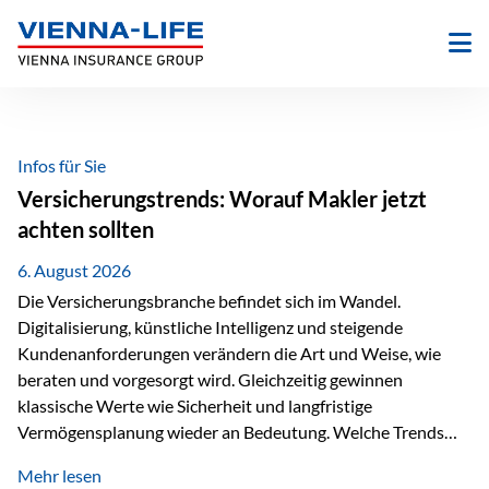
Zum
Inhalt
springen
Infos für Sie
Versicherungstrends: Worauf Makler jetzt
achten sollten
6. August 2026
Die Versicherungsbranche befindet sich im Wandel.
Digitalisierung, künstliche Intelligenz und steigende
Kundenanforderungen verändern die Art und Weise, wie
beraten und vorgesorgt wird. Gleichzeitig gewinnen
klassische Werte wie Sicherheit und langfristige
Vermögensplanung wieder an Bedeutung. Welche Trends
sollten Versicherungsmakler deshalb aktuell besonders im
Mehr lesen
Blick behalten? Digitalisierung und KI verändern die