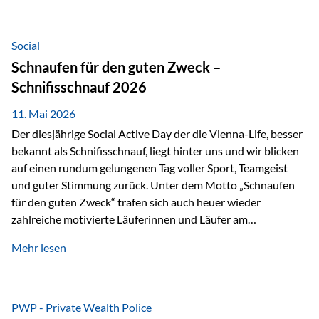
tatsächliche wirtschaftliche Entwicklung von Unternehmen
über viele Jahre hinweg. Als Teil der Produktauswahl
innerhalb der Private Wealth Police der Vienna-Life steht
Social
der Oculus Value Capital Fund für einen langfristig
Schnaufen für den guten Zweck –
orientierten Value-Investing-Ansatz mit Fokus auf
Schnifisschnauf 2026
fundamentale Unternehmensanalyse und nachhaltige
Wertentwicklung. Der Investmentansatz: Value Investing
11. Mai 2026
mit Weitblick Im Zentrum steht ein…
Der diesjährige Social Active Day der die Vienna-Life, besser
bekannt als Schnifisschnauf, liegt hinter uns und wir blicken
auf einen rundum gelungenen Tag voller Sport, Teamgeist
und guter Stimmung zurück. Unter dem Motto „Schnaufen
für den guten Zweck“ trafen sich auch heuer wieder
zahlreiche motivierte Läuferinnen und Läufer am
Dünserberg in Schnifis, um gemeinsam sportliche
Mehr lesen
Höchstleistungen für einen guten Zweck zu erbringen. Mit
grosser Freude dürfen wir verkünden, dass dabei
beeindruckende 14.000 Euro zugunsten des Schulheims
Mäder gesammelt werden konnten. Die anspruchsvolle
PWP - Private Wealth Police