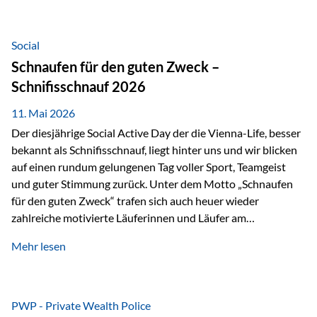
tatsächliche wirtschaftliche Entwicklung von Unternehmen
über viele Jahre hinweg. Als Teil der Produktauswahl
innerhalb der Private Wealth Police der Vienna-Life steht
Social
der Oculus Value Capital Fund für einen langfristig
Schnaufen für den guten Zweck –
orientierten Value-Investing-Ansatz mit Fokus auf
Schnifisschnauf 2026
fundamentale Unternehmensanalyse und nachhaltige
Wertentwicklung. Der Investmentansatz: Value Investing
11. Mai 2026
mit Weitblick Im Zentrum steht ein…
Der diesjährige Social Active Day der die Vienna-Life, besser
bekannt als Schnifisschnauf, liegt hinter uns und wir blicken
auf einen rundum gelungenen Tag voller Sport, Teamgeist
und guter Stimmung zurück. Unter dem Motto „Schnaufen
für den guten Zweck“ trafen sich auch heuer wieder
zahlreiche motivierte Läuferinnen und Läufer am
Dünserberg in Schnifis, um gemeinsam sportliche
Mehr lesen
Höchstleistungen für einen guten Zweck zu erbringen. Mit
grosser Freude dürfen wir verkünden, dass dabei
beeindruckende 14.000 Euro zugunsten des Schulheims
Mäder gesammelt werden konnten. Die anspruchsvolle
PWP - Private Wealth Police