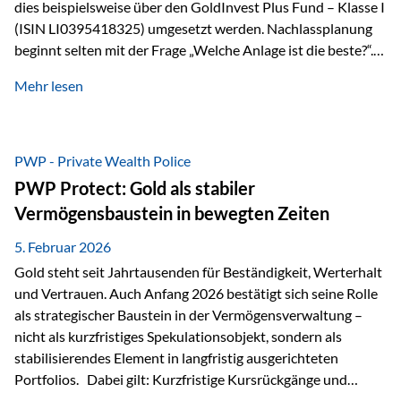
dies beispielsweise über den GoldInvest Plus Fund – Klasse I
(ISIN LI0395418325) umgesetzt werden. Nachlassplanung
beginnt selten mit der Frage „Welche Anlage ist die beste?“.
In der Praxis geht es zuerst um ganz andere Themen:Wer soll
Mehr lesen
was bekommen – wann – und in welcher Struktur?Und vor
allem: Wie lassen sich Streit, Liquiditätsengpässe oder
Notverkäufe vermeiden, wenn ein Todesfall eintritt? Gerade
bei größeren Vermögen ist das entscheidend.
PWP - Private Wealth Police
PWP Protect: Gold als stabiler
Vermögensbaustein in bewegten Zeiten
5. Februar 2026
Gold steht seit Jahrtausenden für Beständigkeit, Werterhalt
und Vertrauen. Auch Anfang 2026 bestätigt sich seine Rolle
als strategischer Baustein in der Vermögensverwaltung –
nicht als kurzfristiges Spekulationsobjekt, sondern als
stabilisierendes Element in langfristig ausgerichteten
Portfolios. Dabei gilt: Kurzfristige Kursrückgänge und
Schwankungen sind jederzeit möglich – insbesondere nach