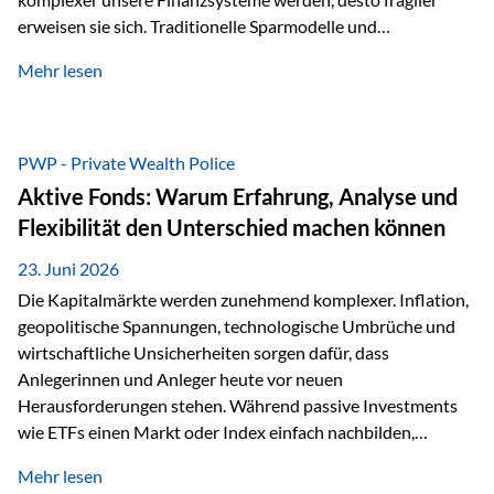
erweisen sie sich. Traditionelle Sparmodelle und
papierbasierte Anlagen, die über Jahrzehnte als
Mehr lesen
unumstößlich galten, versagen angesichts der expansiven
Geldpolitik der Zentralbanken. In diesem Umfeld stellt die
Rückbesinnung auf ein Jahrtausende altes Edelmetall keine
Nostalgie dar, sondern ist die modernste und strategisch
PWP - Private Wealth Police
klügste Antwort auf globale Instabilität. Physische Werte
Aktive Fonds: Warum Erfahrung, Analyse und
und der richtige Rechtsstandort sind heute keine bloße
Flexibilität den Unterschied machen können
Option mehr, sondern eine strategische Notwendigkeit. 1.
Der massive Aufwand hinter einem winzigen…
23. Juni 2026
Die Kapitalmärkte werden zunehmend komplexer. Inflation,
geopolitische Spannungen, technologische Umbrüche und
wirtschaftliche Unsicherheiten sorgen dafür, dass
Anlegerinnen und Anleger heute vor neuen
Herausforderungen stehen. Während passive Investments
wie ETFs einen Markt oder Index einfach nachbilden,
verfolgen aktiv gemanagte Fonds einen anderen Ansatz: Sie
Mehr lesen
setzen auf die Expertise erfahrener Fondsmanager, die