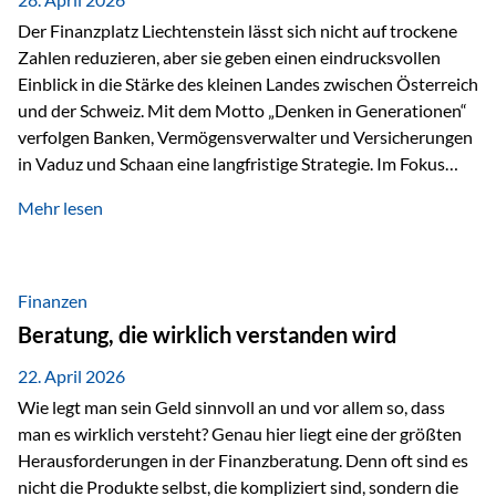
Der Finanzplatz Liechtenstein lässt sich nicht auf trockene
Zahlen reduzieren, aber sie geben einen eindrucksvollen
Einblick in die Stärke des kleinen Landes zwischen Österreich
und der Schweiz. Mit dem Motto „Denken in Generationen“
verfolgen Banken, Vermögensverwalter und Versicherungen
in Vaduz und Schaan eine langfristige Strategie. Im Fokus
stehen dabei vor allem: Qualität Stabilität internationaler
Mehr lesen
Marktzugang Liechtenstein hat sich in den letzten Jahren zu
einem wichtigen Drehpunkt für grenzüberschreitende
Finanzdienstleistungen entwickelt – und die aktuellsten
verfügbaren Kennzahlen (Stand Ende 2024, veröffentlicht
Finanzen
2025/2026)…
Beratung, die wirklich verstanden wird
22. April 2026
Wie legt man sein Geld sinnvoll an und vor allem so, dass
man es wirklich versteht? Genau hier liegt eine der größten
Herausforderungen in der Finanzberatung. Denn oft sind es
nicht die Produkte selbst, die kompliziert sind, sondern die