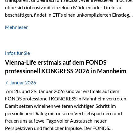
ohne sich intensiv mit einzelnen Märkten oder Titeln zu
beschäftigen, findet in ETFs einen unkomplizierten Einstieg
in den Kapitalmarkt. Aktiv gemanagte Fonds hingegen
Mehr lesen
werden häufig kritisch betrachtet. Sie gelten als teurer,
komplexer und weniger zeitgemäß. Doch greift diese
Einschätzung wirklich zu kurz? Ein differenzierter Blick zeigt:
Beide Ansätze haben ihre Berechtigung und ihre Stärken
Infos für Sie
entfalten sie oft gerade in Kombination. ETFs: Effizient, breit
Vienna-Life erstmals auf dem FONDS
gestreut und klar strukturiert…
professionell KONGRESS 2026 in Mannheim
7. Januar 2026
Am 28. und 29. Januar 2026 sind wir erstmals auf dem
FONDS professionell KONGRESS in Mannheim vertreten.
Damit setzen wir einen weiteren wichtigen Schritt im
persönlichen Dialog mit unseren Vertriebspartnern und
freuen uns auf zwei Tage voller Austausch, neuer
Perspektiven und fachlicher Impulse. Der FONDS
professionell KONGRESS zählt zu den wichtigsten