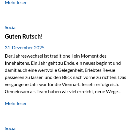
Mehr lesen
Branchentreffen für Finanz- und Versicherungsprofis im
deutschsprachigen Raum. Für uns bietet die Veranstaltung
die ideale Plattform, um aktuelle Themen rund um Vorsorge,
Vermögensstrukturierung und Nachfolgeplanung
Social
gemeinsam zu diskutieren. Persönlich für Sie vor Ort An
Guten Rutsch!
beiden Kongresstagen stehen Ihnen Maximilian
Fichtenbauer, Dirk…
31. Dezember 2025
Der Jahreswechsel ist traditionell ein Moment des
Innehaltens. Ein Jahr geht zu Ende, ein neues beginnt und
damit auch eine wertvolle Gelegenheit, Erlebtes Revue
passieren zu lassen und den Blick nach vorne zu richten. Das
vergangene Jahr war für die Vienna-Life sehr erfolgreich.
Gemeinsam als Team haben wir viel erreicht, neue Wege
beschritten und besondere Momente erlebt.
Mehr lesen
Veranstaltungen wie der Schnifisschnauf, aber auch unsere
Teamevents, vom Minigolf bis zur Weihnachtsfeier, haben
den Zusammenhalt gestärkt und gezeigt, wie wichtig ein
starkes Miteinander ist. Neben diesen gemeinsamen
Social