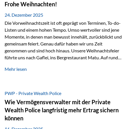
Erlebnissen konnten wir…
Frohe Weihnachten!
24. Dezember 2025
Die Vorweihnachtszeit ist oft geprägt von Terminen, To-do-
Listen und einem hohen Tempo. Umso wertvoller sind jene
Momente, in denen man bewusst innehält, zurückblickt und
gemeinsam feiert. Genau dafür haben wir uns Zeit
genommen und sind hoch hinaus. Unsere Weihnachtsfeier
führte uns nach Gaflei, ins Bergrestaurant Matu. Auf rund
1.500 Metern über dem Rheintal erwartete uns nicht nur ein
Mehr lesen
beeindruckendes Panorama, sondern auch etwas, das im
Alltag oft zu kurz kommt: Ruhe, Klarheit und echter
Weitblick, im wahrsten Sinne des Wortes. Inmitten
verschneiter Landschaft, bei feinem Essen, guter Musik und
PWP - Private Wealth Police
einer entspannten…
Wie Vermögensverwalter mit der Private
Wealth Police langfristig mehr Ertrag sichern
können
16. Dezember 2025