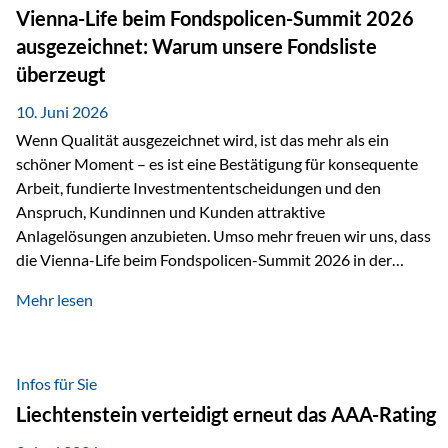
zahlreiche Zukunftstechnologien praktisch unverzichtbar.
Vienna-Life beim Fondspolicen-Summit 2026
Silber findet sich unter anderem in: Solarmodulen
ausgezeichnet: Warum unsere Fondsliste
Elektrofahrzeugen Halbleitern Smartphones und Tablets…
überzeugt
10. Juni 2026
Wenn Qualität ausgezeichnet wird, ist das mehr als ein
schöner Moment – es ist eine Bestätigung für konsequente
Arbeit, fundierte Investmententscheidungen und den
Anspruch, Kundinnen und Kunden attraktive
Anlagelösungen anzubieten. Umso mehr freuen wir uns, dass
die Vienna-Life beim Fondspolicen-Summit 2026 in der
Kategorie ETF/Passiv ausgezeichnet wurde. Grundlage
Mehr lesen
dieser Ehrung ist der renommierte Fondspolicenreport der
SAM – Smart Asset Management Service GmbH, bei dem
mehr als 20 Fondspolicen-Anbieter aus Investmentsicht
analysiert und verglichen wurden. Das Ergebnis: Die ETF-
Infos für Sie
Auswahl der Vienna-Life zählt zu den drei besten Angeboten
Liechtenstein verteidigt erneut das AAA-Rating
am Markt. Für uns ist diese Auszeichnung eine Bestätigung