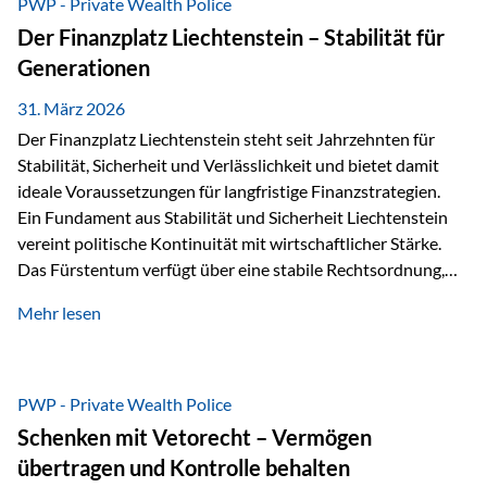
PWP - Private Wealth Police
heißt das:Diese Gelder gehören im Konkursfall nicht zur
Der Finanzplatz Liechtenstein – Stabilität für
allgemeinen Konkursmasse, sondern werden ausschließlich
Generationen
zur Erfüllung…
31. März 2026
Der Finanzplatz Liechtenstein steht seit Jahrzehnten für
Stabilität, Sicherheit und Verlässlichkeit und bietet damit
ideale Voraussetzungen für langfristige Finanzstrategien.
Ein Fundament aus Stabilität und Sicherheit Liechtenstein
vereint politische Kontinuität mit wirtschaftlicher Stärke.
Das Fürstentum verfügt über eine stabile Rechtsordnung,
die auf einer parlamentarischen Demokratie mit
Mehr lesen
monarchischen Elementen basiert. Diese Struktur schafft
nicht nur politische Stabilität, sondern auch eine
außergewöhnlich hohe Planungssicherheit für Investoren
und Unternehmen. Ein wesentliches Merkmal ist die
PWP - Private Wealth Police
Staatsfinanzierung: Liechtenstein weist keine
Schenken mit Vetorecht – Vermögen
Staatsschulden auf, und der Schutz der wirtschaftlichen
übertragen und Kontrolle behalten
Interessen der Bevölkerung ist in der Verfassung verankert.