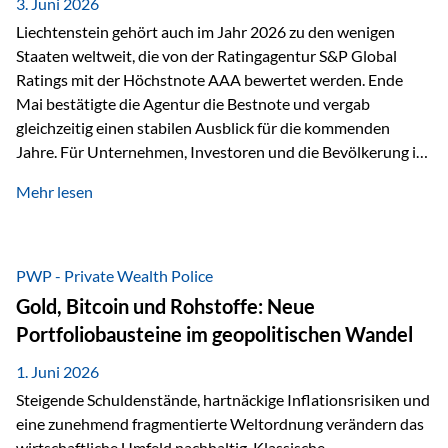
unseres Weges und unseres Anspruchs,…
3. Juni 2026
Liechtenstein gehört auch im Jahr 2026 zu den wenigen
Staaten weltweit, die von der Ratingagentur S&P Global
Ratings mit der Höchstnote AAA bewertet werden. Ende
Mai bestätigte die Agentur die Bestnote und vergab
gleichzeitig einen stabilen Ausblick für die kommenden
Jahre. Für Unternehmen, Investoren und die Bevölkerung ist
diese Einstufung ein wichtiges Signal. Sie unterstreicht die
Mehr lesen
finanzielle Stabilität des Landes sowie das Vertrauen
internationaler Märkte in den Wirtschafts- und
Finanzstandort Liechtenstein. Starker Wirtschaftsstandort
trotz Herausforderungen Die weltwirtschaftlichen
PWP - Private Wealth Police
Rahmenbedingungen bleiben anspruchsvoll. Geopolitische
Gold, Bitcoin und Rohstoffe: Neue
Unsicherheiten, eine verhaltene Investitionstätigkeit und
Portfoliobausteine im geopolitischen Wandel
eine schwächere Nachfrage in wichtigen Exportmärkten
beeinflussen auch die liechtensteinische Wirtschaft.
1. Juni 2026
Dennoch sieht…
Steigende Schuldenstände, hartnäckige Inflationsrisiken und
eine zunehmend fragmentierte Weltordnung verändern das
wirtschaftliche Umfeld nachhaltig. Klassische