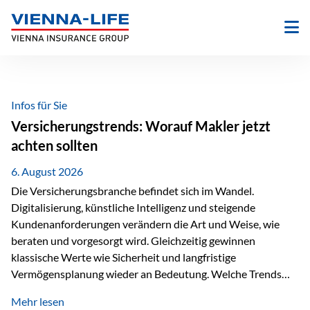
Zum
Inhalt
springen
Infos für Sie
Versicherungstrends: Worauf Makler jetzt
achten sollten
6. August 2026
Die Versicherungsbranche befindet sich im Wandel.
Digitalisierung, künstliche Intelligenz und steigende
Kundenanforderungen verändern die Art und Weise, wie
beraten und vorgesorgt wird. Gleichzeitig gewinnen
klassische Werte wie Sicherheit und langfristige
Vermögensplanung wieder an Bedeutung. Welche Trends
sollten Versicherungsmakler deshalb aktuell besonders im
Mehr lesen
Blick behalten? Digitalisierung und KI verändern die