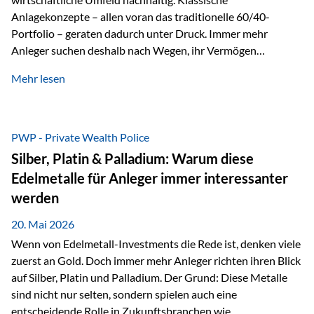
Anlagekonzepte – allen voran das traditionelle 60/40-
Portfolio – geraten dadurch unter Druck. Immer mehr
Anleger suchen deshalb nach Wegen, ihr Vermögen
langfristig gegen Kaufkraftverlust und geopolitische
Mehr lesen
Unsicherheit abzusichern. Genau hier rücken reale und
nicht-inflationierbare Werte wie Gold, Rohstoffe und
digitale Assets wieder in den Fokus. Gold gewinnt seine
monetäre Rolle zurück Gold erlebt derzeit eine
PWP - Private Wealth Police
bemerkenswerte Renaissance als monetärer Wertspeicher.
Silber, Platin & Palladium: Warum diese
Treiber sind Rekordkäufe der Zentralbanken, geopolitische
Edelmetalle für Anleger immer interessanter
Spannungen und ein schleichender Vertrauensverlust in
werden
ungedeckte Papierwährungen. Wie groß dieser
Vertrauensverlust ausfällt, zeigt ein nüchterner
20. Mai 2026
Langfristvergleich: Seit…
Wenn von Edelmetall-Investments die Rede ist, denken viele
zuerst an Gold. Doch immer mehr Anleger richten ihren Blick
auf Silber, Platin und Palladium. Der Grund: Diese Metalle
sind nicht nur selten, sondern spielen auch eine
entscheidende Rolle in Zukunftsbranchen wie