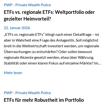
gerade dann, wenn Märkte nervös werden,…
PWP - Private Wealth Police
ETFs vs. regionale ETFs: Weltportfolio oder
gezielter Heimvorteil?
22. Januar 2026
„ETFs vs. regionale ETFs“ klingt nach einer Detailfrage – ist
aber in Wahrheit eine Frage des Anlagestils. Soll möglichst
breit in die Weltwirtschaft investiert werden, um regionale
Überraschungen zu entschärfen? Oder sollen bewusst
regionale Akzente gesetzt werden, etwa über Währung,
Stabilität oder einen klaren Fokus auf einzelne Märkte? Im
Rahmen der fondsgebundenen Lebensversicherung Private
Mehr lesen
Wealth Police der Vienna-Life lassen sich beide Ansätze
kombinieren. Der „Schutz“ im Portfolio entsteht dabei nicht
als Garantie, sondern als Zusammenspiel aus
Risikostreuung, Inflationsrobustheit und Stabilisierung. 1)
PWP - Private Wealth Police
Die Philosophiefrage: breit oder bewusst? Global investieren
ETFs für mehr Robustheit im Portfolio
bedeutet: Das Portfolio bildet die Weltmärkte möglichst