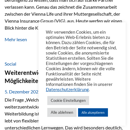
verlassen kann. Genau das zeichnet die Zusammenarbeit
zwischen der Vienna Life und ihrer Muttergesellschaft, der
Vienna Insurance Group (VIG), aus. Heute werfen wir einen
Blick hinter die Kulissen auf eine Unternehmensgruppe mit
Wir verwenden Cookies, um ein
beeindruckender Geschichte, gewachsenem Know-how und
optimales Web-Erlebnis bieten zu
Mehr lesen
einem stabilen Fundament. Ein starkes Netzwerk in ganz
können. Dazu zählen Cookies, die für
den Betrieb der Seite notwendig sind,
Europa Die Vienna Insurance Group ist die führende
sowie Cookies, die anonymisierte
Versicherungsgruppe in Zentral- und Osteuropa. Mit über
Statistiken erstellen. Sollten Sie die
50 Versicherungsgesellschaften in insgesamt 30 Ländern
Social
Einstellungen der vorgeschlagenen
Cookies ändern, können wir die volle
verbindet sie regionale Stärke mit internationaler
Weiterentwicklung im Berufsalltag: Welche
Funktionalität der Seite nicht
Kompetenz.
gewährleisten. Weitere
Möglichkeiten es gibt
Informationen finden Sie in unserer
Datenschutzerklärung
.
5. Dezember 2025
Die Frage „Welche Möglichkeiten gibt es, sich
Cookie Einstellungen
weiterzuentwickeln?“ lässt sich heute vielseitig beantworten.
Alle ablehnen
Alle akzeptieren
Weiterbildung ist längst kein starrer Prozess mehr, sondern
lebt von flexiblen Formaten, individuellen Bedürfnissen und
unterschiedlichen Lernwegen. Das wird besonders deutlich,