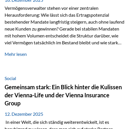
Vermögensverwalter stehen vor einer zentralen
Herausforderung: Wie lässt sich das Ertragspotenzial
bestehender Mandate langfristig steigern, auch ohne laufend
neue Kunden zu gewinnen? Gerade bei stabilen Mandaten
mit hohem Volumen entscheidet die Struktur darüber, wie
viel Vermögen tatsächlich im Bestand bleibt und wie stark
sich das Verwaltungsentgelt über die Jahre entwickelt. Ein
Mehr lesen
Beispiel verdeutlicht diese Wirkung besonders deutlich.
Wird ein Vermögen von 25 Millionen Euro über einen
Zeitraum von 20 Jahren verwaltet, ohne dass neue Kunden
hinzukommen, spielt nicht nur die Rendite eine Rolle. Auch
Social
steuerliche Effekte haben einen erheblichen Einfluss auf…
Gemeinsam stark: Ein Blick hinter die Kulissen
der Vienna-Life und der Vienna Insurance
Group
12. Dezember 2025
In einer Welt, die sich ständig weiterentwickelt, ist es
beruhigend zu wissen, dass man sich auf starke Partner