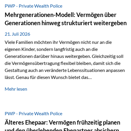
Abwicklung für Vertriebspartner deutlich effizienter
PWP - Private Wealth Police
gestaltet. Anträge werden direkt elektronisch übermittelt,
Mehrgenerationen-Modell: Vermögen über
Medienbrüche reduziert und die weitere Bearbeitung
Generationen hinweg strukturiert weitergeben
beschleunigt. Ab sofort können auch juristische Personen,
wie Kapitalgesellschaften oder Stiftungen, als
21. Juli 2026
Versicherungsnehmer eingesetzt werden. Damit erweitert
Viele Familien möchten ihr Vermögen nicht nur an die
die Vienna-Life die Einsatzmöglichkeiten der Private Wealth
eigenen Kinder, sondern langfristig auch an die
Police insbesondere für…
Generationen darüber hinaus weitergeben. Gleichzeitig soll
die Vermögensübertragung flexibel bleiben, damit sich die
Gestaltung auch an veränderte Lebenssituationen anpassen
lässt. Genau für diesen Wunsch bietet das
Mehrgenerationen-Modell der Private Wealth Police der
Mehr lesen
Vienna-Life eine interessante Lösung. Es ermöglicht,
Vermögen bereits heute generationenübergreifend zu
strukturieren und dennoch flexibel zu bleiben. Die
Ausgangssituation Stellen Sie sich folgende Familie vor: Die
PWP - Private Wealth Police
Großeltern haben über viele Jahre Vermögen aufgebaut. Ihr
Älteres Ehepaar: Vermögen frühzeitig planen
Wunsch ist es, dieses Vermögen nicht nur den eigenen
und den überlebenden Ehepartner absichern