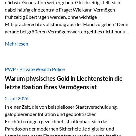
nächste Generation weitergeben. Gleichzeitig stellt sich
dabei häufig eine zentrale Frage: Wie kann Vermögen
frühzeitig übertragen werden, ohne wichtige
Mitspracherechte vollständig aus der Hand zu geben? Denn
gerade bei größeren Vermögenswerten geht es nicht nur um
die Frage der Übertragung. Es geht auch darum,
Mehr lesen
sicherzustellen, dass das Vermögen langfristig erhalten
bleibt und entsprechend der ursprünglichen Planung
verwendet wird. Ein Beispiel aus der Praxis Stellen Sie sich
folgende Situation vor: Ein Vater schenkt seiner Tochter
PWP - Private Wealth Police
einen Teil seines Vermögens. Einige Jahre später möchte die
Warum physisches Gold in Liechtenstein die
Tochter das Geld kurzfristig verwenden, um…
letzte Bastion Ihres Vermögens ist
2. Juli 2026
In einer Zeit, die von beispielloser Staatsverschuldung,
galoppierender Inflation und geopolitischen
Erschütterungen gezeichnet ist, offenbart sich das
Paradoxon der modernen Sicherheit: Je digitaler und
komplexer unsere Finanzsysteme werden, desto fragiler