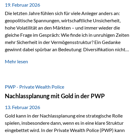
19. Februar 2026
Die letzten Jahre fühlen sich für viele Anleger anders an:
geopolitische Spannungen, wirtschaftliche Unsicherheit,
hohe Volatilität an den Märkten – und immer wieder die
gleiche Frage im Gespräch: Wie finde ich in unruhigen Zeiten
mehr Sicherheit in der Vermögensstruktur? Ein Gedanke
gewinnt dabei spürbar an Bedeutung: Diversifikation nicht
nur über Anlageklassen, sondern auch über Jurisdiktionen.
Mehr lesen
Wer Vermögen ausschließlich in einem Rechtsraum
organisiert, ist auch von dessen Rahmenbedingungen
besonders abhängig. Genau hier kann das Fürstentum
Liechtenstein eine Rolle spielen: außerhalb der EU, ohne
PWP - Private Wealth Police
Euro, mit einem eigenständigen Rechts- und Finanzplatz.
Nachlassplanung mit Gold in der PWP
Und genau an dieser Stelle setzt der 3-Zellenschutz an –…
13. Februar 2026
Gold kann in der Nachlassplanung eine strategische Rolle
spielen, insbesondere dann, wenn es in eine klare Struktur
eingebettet wird. In der Private Wealth Police (PWP) kann