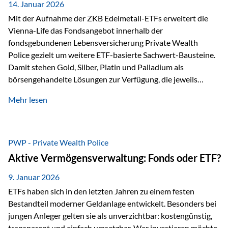
breit ab, ohne die…
14. Januar 2026
Mit der Aufnahme der ZKB Edelmetall-ETFs erweitert die
Vienna-Life das Fondsangebot innerhalb der
fondsgebundenen Lebensversicherung Private Wealth
Police gezielt um weitere ETF-basierte Sachwert-Bausteine.
Damit stehen Gold, Silber, Platin und Palladium als
börsengehandelte Lösungen zur Verfügung, die jeweils
physisch hinterlegte Edelmetalle abbilden. Der Fokus liegt
Mehr lesen
dabei nicht auf einzelnen Marktmeinungen, sondern auf
einer systematischen Portfoliologik: ETFs dienen als
transparente, effiziente Bausteine für Risikostreuung,
Inflationsrobustheit und Stabilisierung – eingebettet in eine
PWP - Private Wealth Police
liechtensteinische Versicherungsstruktur. Die
Aktive Vermögensverwaltung: Fonds oder ETF?
Sicherheitsarchitektur: Liechtenstein als Strukturprinzip Die
Private Wealth Police positioniert sich mit einer dreistufigen
9. Januar 2026
Sicherheitsarchitektur, die auf mehreren Ebenen ansetzt:
ETFs haben sich in den letzten Jahren zu einem festen
Stufe 1: Versicherer-Ebene • Versicherung mit…
Bestandteil moderner Geldanlage entwickelt. Besonders bei
jungen Anleger gelten sie als unverzichtbar: kostengünstig,
transparent und einfach umsetzbar. Wer investieren möchte,