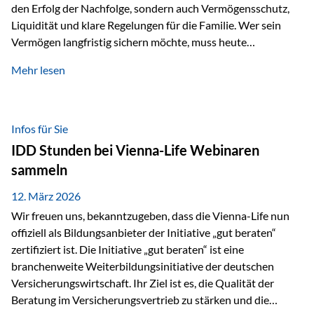
den Erfolg der Nachfolge, sondern auch Vermögensschutz,
Liquidität und klare Regelungen für die Familie. Wer sein
Vermögen langfristig sichern möchte, muss heute
international denken. Und genau hier setzt das Buch
Mehr lesen
„Erfolgsformel Liechtenstein“, herausgegeben und verfasst
von Rolf Klein, an – ein praxisnahes Nachschlagewerk, das
Vermögensnachfolge, Vermögensmanagement und
Vermögensschutz strategisch miteinander verbindet.
Infos für Sie
Warum klassische Nachfolgeplanung oft scheitert Viele
IDD Stunden bei Vienna-Life Webinaren
Vermögen werden erst im Todesfall übertragen. Das kann zu
sammeln
Problemen führen: Hohe Erbschaftsteuern Streitigkeiten
zwischen Erben Liquiditätsprobleme bei Immobilien…
12. März 2026
Wir freuen uns, bekanntzugeben, dass die Vienna-Life nun
offiziell als Bildungsanbieter der Initiative „gut beraten“
zertifiziert ist. Die Initiative „gut beraten“ ist eine
branchenweite Weiterbildungsinitiative der deutschen
Versicherungswirtschaft. Ihr Ziel ist es, die Qualität der
Beratung im Versicherungsvertrieb zu stärken und die