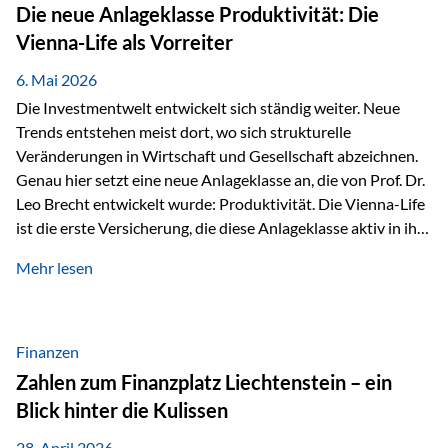
Strecke mit rund 4,8 Kilometern und 680 Höhenmetern
Die neue Anlageklasse Produktivität: Die
stellte die Teilnehmerinnen und Teilnehmer vor eine
Vienna-Life als Vorreiter
sportliche Herausforderung. Doch…
6. Mai 2026
Die Investmentwelt entwickelt sich ständig weiter. Neue
Trends entstehen meist dort, wo sich strukturelle
Veränderungen in Wirtschaft und Gesellschaft abzeichnen.
Genau hier setzt eine neue Anlageklasse an, die von Prof. Dr.
Leo Brecht entwickelt wurde: Produktivität. Die Vienna-Life
ist die erste Versicherung, die diese Anlageklasse aktiv in ihre
Lösung integriert und positioniert sich damit bewusst als
Mehr lesen
Vorreiter. Warum auf das Thema Produktivität setzen? Die
globalen Herausforderungen der Zeit, wie Inflation,
demografischer Wandel oder sinkendes
Wirtschaftswachstum, verändern die Spielregeln für
Finanzen
Investoren. Produktivität adressiert genau diese
Zahlen zum Finanzplatz Liechtenstein – ein
Herausforderungen, da wirtschaftliches Wachstum
Blick hinter die Kulissen
langfristig durch Produktivitätssteigerung entsteht, also
durch die Fähigkeit von Unternehmen, mehr…
28. April 2026