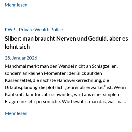
Mehr lesen
starken Anstiegen. Diese verändern jedoch nicht die
langfristige Funktion von Gold als Sachwert und
Diversifikationsinstrument. In einem Umfeld, das weiterhin
von geopolitischen Spannungen, einer stark ausgeweiteten
PWP - Private Wealth Police
Geldmenge sowie strukturellen Verschiebungen an den
Silber: man braucht Nerven und Geduld, aber es
Kapitalmärkten geprägt ist, bleibt Gold ein bewährter Anker.
lohnt sich
Nicht, weil…
28. Januar 2026
Manchmal merkt man den Wandel nicht an Schlagzeilen,
sondern an kleinen Momenten: der Blick auf den
Kassenzettel, die nächste Handwerkerrechnung, die
Urlaubsplanung, die plötzlich „teurer als erwartet“ ist. Wenn
Kaufkraft Jahr für Jahr schwindet, wird aus einer simplen
Frage eine sehr persönliche: Wie bewahrt man das, was man
sich aufgebaut hat? Genau dann wird es Zeit, sich
Mehr lesen
Sachwerten mit einer Investition in Sachwerte zu
beschäftigen; Nicht als Mode, sondern als Prinzip: Vermögen
soll nicht nur wachsen, sondern auch Substanz behalten –