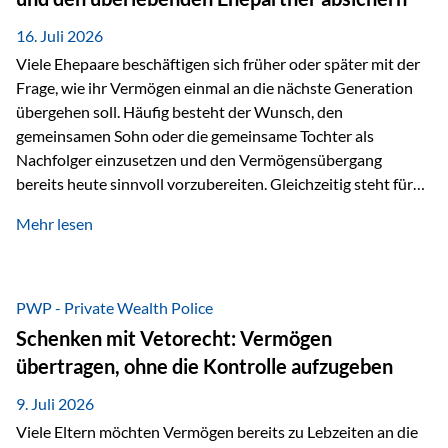
Kindern, sondern langfristig auch den Enkeln zukommen zu…
16. Juli 2026
Viele Ehepaare beschäftigen sich früher oder später mit der
Frage, wie ihr Vermögen einmal an die nächste Generation
übergehen soll. Häufig besteht der Wunsch, den
gemeinsamen Sohn oder die gemeinsame Tochter als
Nachfolger einzusetzen und den Vermögensübergang
bereits heute sinnvoll vorzubereiten. Gleichzeitig steht für
viele Ehepaare ein weiterer Aspekt im Mittelpunkt: Was
Mehr lesen
passiert, wenn einer der beiden verstirbt? Der überlebende
Ehepartner soll auch dann weiterhin finanziell unabhängig
bleiben und uneingeschränkt über das gemeinsame
Vermögen verfügen können. Genau für diese
PWP - Private Wealth Police
Ausgangssituation bietet die Private Wealth Police der
Schenken mit Vetorecht: Vermögen
Vienna-Life eine durchdachte Gestaltungsmöglichkeit. Die
übertragen, ohne die Kontrolle aufzugeben
Ausgangssituation Stellen Sie sich folgendes Beispiel vor:
Ein…
9. Juli 2026
Viele Eltern möchten Vermögen bereits zu Lebzeiten an die