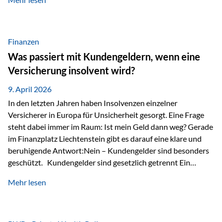
Modernes Value Investing als Grundlage Der
Investmentansatz von Estably basiert auf der
Weiterentwicklung des klassischen Value Investing. Im
Fokus stehen Unternehmen, deren Börsenkurs unter ihrem
Finanzen
inneren Wert liegt. Neben klassischen
Was passiert mit Kundengeldern, wenn eine
Bewertungskennzahlen werden auch qualitative Faktoren
Versicherung insolvent wird?
wie Geschäftsmodell, Wettbewerbsvorteile und
Managementqualität…
9. April 2026
In den letzten Jahren haben Insolvenzen einzelner
Versicherer in Europa für Unsicherheit gesorgt. Eine Frage
steht dabei immer im Raum: Ist mein Geld dann weg? Gerade
im Finanzplatz Liechtenstein gibt es darauf eine klare und
beruhigende Antwort:Nein – Kundengelder sind besonders
geschützt. Kundengelder sind gesetzlich getrennt Ein
zentraler Schutzmechanismus in Liechtenstein ist die
Mehr lesen
sogenannte Sondermasse. Das bedeutet:Die
Vermögenswerte, die zur Deckung der
Versicherungsverpflichtungen dienen, werden rechtlich vom
Vermögen der Versicherungsgesellschaft getrennt. Konkret