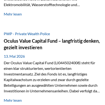
Elektromobilität, Wasserstofftechnologie und
Digitalisierung. Dadurch verbinden sie zwei wichtige
Mehr lesen
Faktoren für Investoren – begrenztes Angebot und
steigende industrielle Nachfrage. Edelmetalle als
Investment mit Zukunftspotenzial Während Gold oft als
klassischer „Sicherheitsanker“ gilt, bieten Silber, Platin und
PWP - Private Wealth Police
Palladium zusätzlich die Chance, von technologischen
Oculus Value Capital Fund – langfristig denken,
Entwicklungen zu profitieren. Die Nachfrage entsteht nicht
gezielt investieren
nur durch Anleger, sondern vor allem durch die Industrie.
Gerade in…
13. Mai 2026
Der Oculus Value Capital Fund (LI0445024008) steht für
einen klar strukturierten, wertorientierten
Investmentansatz. Ziel des Fonds ist es, langfristiges
Kapitalwachstum zu erzielen und zwar durch gezielte
Beteiligungen an ausgewählten Unternehmen sowie durch
Investitionen in Unternehmensanleihen. Dabei verfolgt das
Fondsmanagement eine klare Philosophie: Nicht kurzfristige
Mehr lesen
Marktbewegungen stehen im Fokus, sondern die