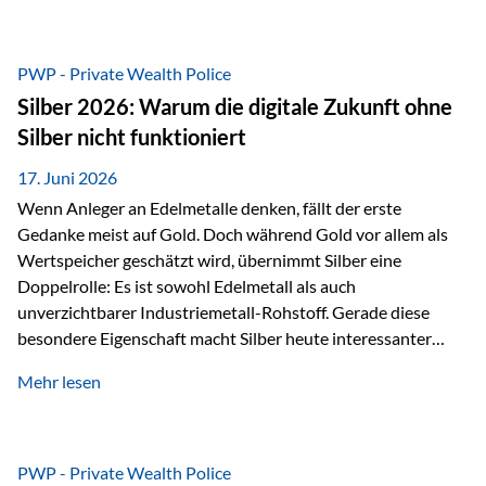
Chancen identifizieren, Risiken bewerten und Portfolios
gezielt steuern. Gerade in einem Umfeld, das von schnellen
Veränderungen geprägt ist, kann diese aktive
PWP - Private Wealth Police
Herangehensweise einen entscheidenden Mehrwert bieten.
Silber 2026: Warum die digitale Zukunft ohne
Was zeichnet aktive Fonds aus? Aktive Fonds verfolgen das
Silber nicht funktioniert
Ziel, nicht nur einen Markt abzubilden, sondern gezielt
Anlageentscheidungen zu treffen. Fondsmanager
17. Juni 2026
analysieren Unternehmen,…
Wenn Anleger an Edelmetalle denken, fällt der erste
Gedanke meist auf Gold. Doch während Gold vor allem als
Wertspeicher geschätzt wird, übernimmt Silber eine
Doppelrolle: Es ist sowohl Edelmetall als auch
unverzichtbarer Industriemetall-Rohstoff. Gerade diese
besondere Eigenschaft macht Silber heute interessanter
denn je. Denn die Welt wird nicht nur digitaler, sondern auch
Mehr lesen
elektrischer – und genau dort spielt Silber eine
entscheidende Rolle. Silber – das Metall der modernen
Wirtschaft Silber verfügt über die höchste elektrische
Leitfähigkeit aller Metalle. Diese Eigenschaft macht es für
PWP - Private Wealth Police