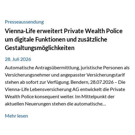
Beratung Digitale Prozesse und künstliche Intelligenz sind
längst Teil des Versicherungsalltags. Sie erleichtern
administrative Aufgaben, beschleunigen Abläufe und
Presseaussendung
schaffen mehr Zeit für das Wesentliche: die persönliche
Vienna-Life erweitert Private Wealth Police
Beratung. Gerade deshalb wird die individuelle Betreuung
um digitale Funktionen und zusätzliche
zum entscheidenden Erfolgsfaktor. Technologie kann
Gestaltungsmöglichkeiten
unterstützen, Vertrauen entsteht jedoch weiterhin im
persönlichen Gespräch. Bei der Vienna-Life reagieren…
28. Juli 2026
Automatische Antragsübermittlung, juristische Personen als
Versicherungsnehmer und angepasster Versicherungstarif
stehen ab sofort zur Verfügung. Bendern, 28.07.2026 – Die
Vienna-Life Lebensversicherung AG entwickelt die Private
Wealth Police konsequent weiter. Im Mittelpunkt der
aktuellen Neuerungen stehen die automatische
Antragsübermittlung, die Möglichkeit, juristische Personen
Mehr lesen
als Versicherungsnehmer einzusetzen, sowie eine
Überarbeitung des zugrundeliegenden Versicherungstarifes.
Durch die automatische Antragsübermittlung wird die