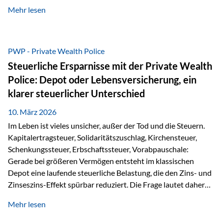
kontinuierliche Weiterbildung von vertrieblich tätigen
Mehr lesen
Personen transparent zu dokumentieren. Seit der
Umsetzung der EU-Versicherungsvertriebsrichtlinie besteht
eine gesetzliche Weiterbildungspflicht von mindestens 15
Stunden pro Jahr für vertrieblich tätige Personen in der
PWP - Private Wealth Police
Versicherungsbranche. Über die Weiterbildungsdatenbank
Steuerliche Ersparnisse mit der Private Wealth
von „gut beraten“ können absolvierte Bildungsmaßnahmen
Police: Depot oder Lebensversicherung, ein
zentral erfasst und dokumentiert werden. „gut beraten“
klarer steuerlicher Unterschied
zertifiziert Als zertifizierter Bildungsanbieter können unsere
Webinare nun für die…
10. März 2026
Im Leben ist vieles unsicher, außer der Tod und die Steuern.
Kapitalertragsteuer, Solidaritätszuschlag, Kirchensteuer,
Schenkungssteuer, Erbschaftssteuer, Vorabpauschale:
Gerade bei größeren Vermögen entsteht im klassischen
Depot eine laufende steuerliche Belastung, die den Zins- und
Zinseszins-Effekt spürbar reduziert. Die Frage lautet daher:
Wie kann Vermögen strukturiert werden, damit Steuern
Mehr lesen
nicht laufend Kapital entziehen – sondern möglichst lange im
System arbeiten? Hier setzt die Private Wealth Police an.