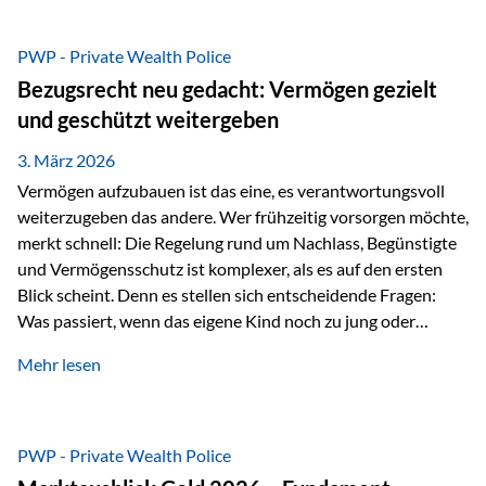
Das Problem: Laufende Besteuerung im Depot Im
Privatdepot fallen an: Abgeltungssteuer Fondsbesteuerung
PWP - Private Wealth Police
(Vorabpauschale, Teilfreistellung) Kein steuerlicher Abzug
Bezugsrecht neu gedacht: Vermögen gezielt
der Vermögensverwaltungs-Gebühren /
und geschützt weitergeben
Depotbankgebühren Jährliches Steuerreporting erforderlich
Zinsen, Dividenden und Kursgewinne werden laufend
3. März 2026
besteuert.
Vermögen aufzubauen ist das eine, es verantwortungsvoll
weiterzugeben das andere. Wer frühzeitig vorsorgen möchte,
merkt schnell: Die Regelung rund um Nachlass, Begünstigte
und Vermögensschutz ist komplexer, als es auf den ersten
Blick scheint. Denn es stellen sich entscheidende Fragen:
Was passiert, wenn das eigene Kind noch zu jung oder
unerfahren ist, um eine größere Summe sinnvoll zu
Mehr lesen
verwalten? Wie kann verhindert werden, dass Ex-Partner,
Gläubiger oder andere Dritte Zugriff auf das Vermögen
erhalten? Und wie lässt sich Vermögen klar und
unbürokratisch übertragen, ohne ausschließlich auf ein
PWP - Private Wealth Police
Testament angewiesen zu sein? Wenn klassische Lösungen