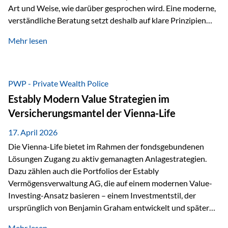
Art und Weise, wie darüber gesprochen wird. Eine moderne,
verständliche Beratung setzt deshalb auf klare Prinzipien
statt auf komplizierte Prognosen. Im Mittelpunkt stehen
Mehr lesen
fünf zentrale Faktoren: eine saubere Struktur, breite
Risikostreuung, Kosteneffizienz, steuerliche Optimierung
und ein wissenschaftlich fundierter Ansatz. Impulse zu
diesem Thema liefern unter anderem die praxisnahen
PWP - Private Wealth Police
Ansätze von Finanzexperte Klaus Rost, der seit vielen Jahren
Estably Modern Value Strategien im
für eine verständliche und…
Versicherungsmantel der Vienna-Life
17. April 2026
Die Vienna-Life bietet im Rahmen der fondsgebundenen
Lösungen Zugang zu aktiv gemanagten Anlagestrategien.
Dazu zählen auch die Portfolios der Estably
Vermögensverwaltung AG, die auf einem modernen Value-
Investing-Ansatz basieren – einem Investmentstil, der
ursprünglich von Benjamin Graham entwickelt und später
durch Investoren wie Warren Buffett weiter geprägt wurde.
Mehr lesen