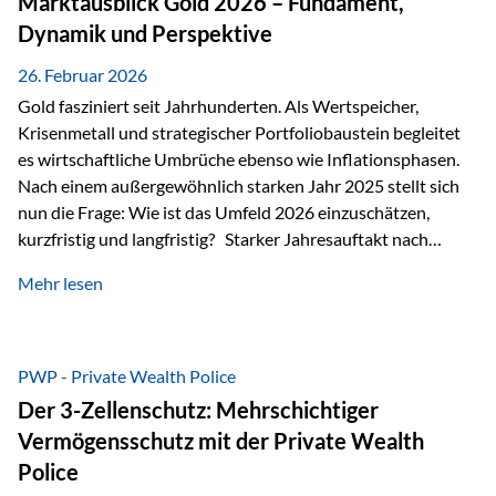
Marktausblick Gold 2026 – Fundament,
nicht ausreichen Traditionelle Nachlassregelungen stoßen
Dynamik und Perspektive
oft…
26. Februar 2026
Gold fasziniert seit Jahrhunderten. Als Wertspeicher,
Krisenmetall und strategischer Portfoliobaustein begleitet
es wirtschaftliche Umbrüche ebenso wie Inflationsphasen.
Nach einem außergewöhnlich starken Jahr 2025 stellt sich
nun die Frage: Wie ist das Umfeld 2026 einzuschätzen,
kurzfristig und langfristig? Starker Jahresauftakt nach
außergewöhnlichem Vorjahr Gold ist mit deutlicher
Mehr lesen
Dynamik in das Jahr 2026 gestartet. Zwischen dem
01.01.2026 und dem 31.01.2026 das Edelmetall: +12,8 % in
USD +11,7 % in EUR Durchschnitt über alle betrachteten
Währungen: +11,5 % Bereits 2025 war ein außergewöhnlich
PWP - Private Wealth Police
starkes Jahr: +64,4 % in USD Durchschnitt über alle
Der 3-Zellenschutz: Mehrschichtiger
Währungen: +56,6 % Langfristig zeigt sich ebenfalls ein
Vermögensschutz mit der Private Wealth
solides…
Police