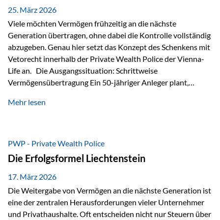
Besonders hervorzuheben ist hierbei Artikel 14 der
25. März 2026
liechtensteinischen Verfassung. Darin…
Viele möchten Vermögen frühzeitig an die nächste
Generation übertragen, ohne dabei die Kontrolle vollständig
abzugeben. Genau hier setzt das Konzept des Schenkens mit
Vetorecht innerhalb der Private Wealth Police der Vienna-
Life an. Die Ausgangssituation: Schrittweise
Vermögensübertragung Ein 50-jähriger Anleger plant,
seinem Kind Vermögen zu übertragen. Dabei soll nicht nur
Mehr lesen
der steuerliche Freibetrag optimal genutzt werden, sondern
auch sichergestellt sein, dass mit dem verschenken Geld
verantwortungsvoll umgegangen wird. Das Ziel:Eine
strukturierte, langfristige Vermögensübertragung, ohne die
PWP - Private Wealth Police
Kontrolle vollständig aus der Hand zu geben. Die Lösung:
Die Erfolgsformel Liechtenstein
Abschmelzung mit Vetorecht Die Umsetzung erfolgt über die
Private Wealth Police…
17. März 2026
Die Weitergabe von Vermögen an die nächste Generation ist
eine der zentralen Herausforderungen vieler Unternehmer
und Privathaushalte. Oft entscheiden nicht nur Steuern über