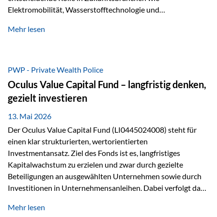
Elektromobilität, Wasserstofftechnologie und
Digitalisierung. Dadurch verbinden sie zwei wichtige
Mehr lesen
Faktoren für Investoren – begrenztes Angebot und
steigende industrielle Nachfrage. Edelmetalle als
Investment mit Zukunftspotenzial Während Gold oft als
klassischer „Sicherheitsanker“ gilt, bieten Silber, Platin und
PWP - Private Wealth Police
Palladium zusätzlich die Chance, von technologischen
Oculus Value Capital Fund – langfristig denken,
Entwicklungen zu profitieren. Die Nachfrage entsteht nicht
gezielt investieren
nur durch Anleger, sondern vor allem durch die Industrie.
Gerade in…
13. Mai 2026
Der Oculus Value Capital Fund (LI0445024008) steht für
einen klar strukturierten, wertorientierten
Investmentansatz. Ziel des Fonds ist es, langfristiges
Kapitalwachstum zu erzielen und zwar durch gezielte
Beteiligungen an ausgewählten Unternehmen sowie durch
Investitionen in Unternehmensanleihen. Dabei verfolgt das
Fondsmanagement eine klare Philosophie: Nicht kurzfristige
Mehr lesen
Marktbewegungen stehen im Fokus, sondern die