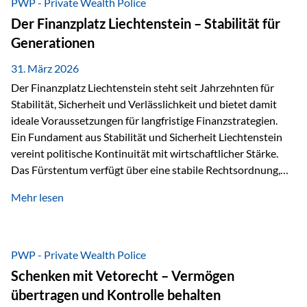
PWP - Private Wealth Police
heißt das:Diese Gelder gehören im Konkursfall nicht zur
Der Finanzplatz Liechtenstein – Stabilität für
allgemeinen Konkursmasse, sondern werden ausschließlich
Generationen
zur Erfüllung…
31. März 2026
Der Finanzplatz Liechtenstein steht seit Jahrzehnten für
Stabilität, Sicherheit und Verlässlichkeit und bietet damit
ideale Voraussetzungen für langfristige Finanzstrategien.
Ein Fundament aus Stabilität und Sicherheit Liechtenstein
vereint politische Kontinuität mit wirtschaftlicher Stärke.
Das Fürstentum verfügt über eine stabile Rechtsordnung,
die auf einer parlamentarischen Demokratie mit
Mehr lesen
monarchischen Elementen basiert. Diese Struktur schafft
nicht nur politische Stabilität, sondern auch eine
außergewöhnlich hohe Planungssicherheit für Investoren
und Unternehmen. Ein wesentliches Merkmal ist die
PWP - Private Wealth Police
Staatsfinanzierung: Liechtenstein weist keine
Schenken mit Vetorecht – Vermögen
Staatsschulden auf, und der Schutz der wirtschaftlichen
übertragen und Kontrolle behalten
Interessen der Bevölkerung ist in der Verfassung verankert.