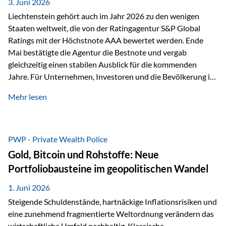
unseres Weges und unseres Anspruchs,…
3. Juni 2026
Liechtenstein gehört auch im Jahr 2026 zu den wenigen
Staaten weltweit, die von der Ratingagentur S&P Global
Ratings mit der Höchstnote AAA bewertet werden. Ende
Mai bestätigte die Agentur die Bestnote und vergab
gleichzeitig einen stabilen Ausblick für die kommenden
Jahre. Für Unternehmen, Investoren und die Bevölkerung ist
diese Einstufung ein wichtiges Signal. Sie unterstreicht die
Mehr lesen
finanzielle Stabilität des Landes sowie das Vertrauen
internationaler Märkte in den Wirtschafts- und
Finanzstandort Liechtenstein. Starker Wirtschaftsstandort
trotz Herausforderungen Die weltwirtschaftlichen
PWP - Private Wealth Police
Rahmenbedingungen bleiben anspruchsvoll. Geopolitische
Gold, Bitcoin und Rohstoffe: Neue
Unsicherheiten, eine verhaltene Investitionstätigkeit und
Portfoliobausteine im geopolitischen Wandel
eine schwächere Nachfrage in wichtigen Exportmärkten
beeinflussen auch die liechtensteinische Wirtschaft.
1. Juni 2026
Dennoch sieht…
Steigende Schuldenstände, hartnäckige Inflationsrisiken und
eine zunehmend fragmentierte Weltordnung verändern das
wirtschaftliche Umfeld nachhaltig. Klassische