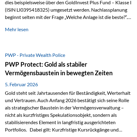
dies beispielsweise über den GoldInvest Plus Fund – Klasse I
(ISIN LI0395418325) umgesetzt werden. Nachlassplanung
beginnt selten mit der Frage „Welche Anlage ist die beste?“.
In der Praxis geht es zuerst um ganz andere Themen:Wer soll
Mehr lesen
was bekommen – wann – und in welcher Struktur?Und vor
allem: Wie lassen sich Streit, Liquiditätsengpässe oder
Notverkäufe vermeiden, wenn ein Todesfall eintritt? Gerade
bei größeren Vermögen ist das entscheidend.
PWP - Private Wealth Police
PWP Protect: Gold als stabiler
Vermögensbaustein in bewegten Zeiten
5. Februar 2026
Gold steht seit Jahrtausenden für Beständigkeit, Werterhalt
und Vertrauen. Auch Anfang 2026 bestätigt sich seine Rolle
als strategischer Baustein in der Vermögensverwaltung –
nicht als kurzfristiges Spekulationsobjekt, sondern als
stabilisierendes Element in langfristig ausgerichteten
Portfolios. Dabei gilt: Kurzfristige Kursrückgänge und
Schwankungen sind jederzeit möglich – insbesondere nach