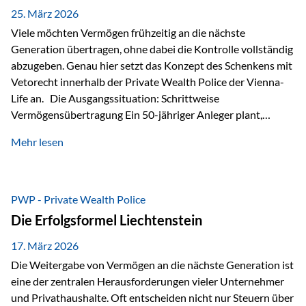
Besonders hervorzuheben ist hierbei Artikel 14 der
25. März 2026
liechtensteinischen Verfassung. Darin…
Viele möchten Vermögen frühzeitig an die nächste
Generation übertragen, ohne dabei die Kontrolle vollständig
abzugeben. Genau hier setzt das Konzept des Schenkens mit
Vetorecht innerhalb der Private Wealth Police der Vienna-
Life an. Die Ausgangssituation: Schrittweise
Vermögensübertragung Ein 50-jähriger Anleger plant,
seinem Kind Vermögen zu übertragen. Dabei soll nicht nur
Mehr lesen
der steuerliche Freibetrag optimal genutzt werden, sondern
auch sichergestellt sein, dass mit dem verschenken Geld
verantwortungsvoll umgegangen wird. Das Ziel:Eine
strukturierte, langfristige Vermögensübertragung, ohne die
PWP - Private Wealth Police
Kontrolle vollständig aus der Hand zu geben. Die Lösung:
Die Erfolgsformel Liechtenstein
Abschmelzung mit Vetorecht Die Umsetzung erfolgt über die
Private Wealth Police…
17. März 2026
Die Weitergabe von Vermögen an die nächste Generation ist
eine der zentralen Herausforderungen vieler Unternehmer
und Privathaushalte. Oft entscheiden nicht nur Steuern über