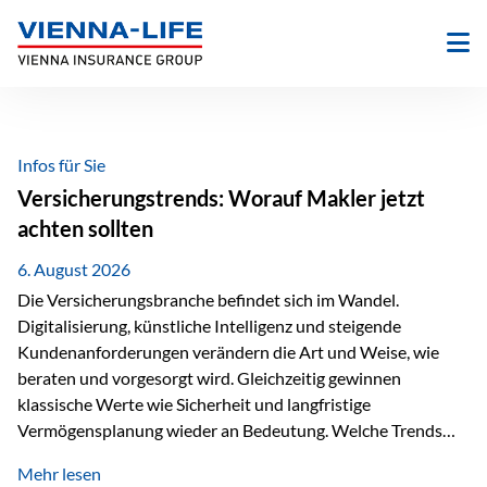
Zum
Inhalt
springen
Infos für Sie
Versicherungstrends: Worauf Makler jetzt
achten sollten
6. August 2026
Die Versicherungsbranche befindet sich im Wandel.
Digitalisierung, künstliche Intelligenz und steigende
Kundenanforderungen verändern die Art und Weise, wie
beraten und vorgesorgt wird. Gleichzeitig gewinnen
klassische Werte wie Sicherheit und langfristige
Vermögensplanung wieder an Bedeutung. Welche Trends
sollten Versicherungsmakler deshalb aktuell besonders im
Mehr lesen
Blick behalten? Digitalisierung und KI verändern die