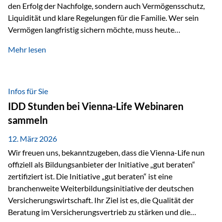
den Erfolg der Nachfolge, sondern auch Vermögensschutz,
Liquidität und klare Regelungen für die Familie. Wer sein
Vermögen langfristig sichern möchte, muss heute
international denken. Und genau hier setzt das Buch
Mehr lesen
„Erfolgsformel Liechtenstein“, herausgegeben und verfasst
von Rolf Klein, an – ein praxisnahes Nachschlagewerk, das
Vermögensnachfolge, Vermögensmanagement und
Vermögensschutz strategisch miteinander verbindet.
Infos für Sie
Warum klassische Nachfolgeplanung oft scheitert Viele
IDD Stunden bei Vienna-Life Webinaren
Vermögen werden erst im Todesfall übertragen. Das kann zu
sammeln
Problemen führen: Hohe Erbschaftsteuern Streitigkeiten
zwischen Erben Liquiditätsprobleme bei Immobilien…
12. März 2026
Wir freuen uns, bekanntzugeben, dass die Vienna-Life nun
offiziell als Bildungsanbieter der Initiative „gut beraten“
zertifiziert ist. Die Initiative „gut beraten“ ist eine
branchenweite Weiterbildungsinitiative der deutschen
Versicherungswirtschaft. Ihr Ziel ist es, die Qualität der
Beratung im Versicherungsvertrieb zu stärken und die