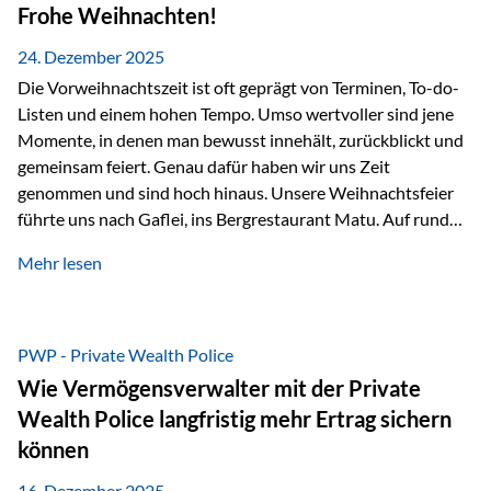
Erlebnissen konnten wir…
Frohe Weihnachten!
24. Dezember 2025
Die Vorweihnachtszeit ist oft geprägt von Terminen, To-do-
Listen und einem hohen Tempo. Umso wertvoller sind jene
Momente, in denen man bewusst innehält, zurückblickt und
gemeinsam feiert. Genau dafür haben wir uns Zeit
genommen und sind hoch hinaus. Unsere Weihnachtsfeier
führte uns nach Gaflei, ins Bergrestaurant Matu. Auf rund
1.500 Metern über dem Rheintal erwartete uns nicht nur ein
Mehr lesen
beeindruckendes Panorama, sondern auch etwas, das im
Alltag oft zu kurz kommt: Ruhe, Klarheit und echter
Weitblick, im wahrsten Sinne des Wortes. Inmitten
verschneiter Landschaft, bei feinem Essen, guter Musik und
PWP - Private Wealth Police
einer entspannten…
Wie Vermögensverwalter mit der Private
Wealth Police langfristig mehr Ertrag sichern
können
16. Dezember 2025