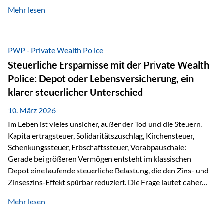
kontinuierliche Weiterbildung von vertrieblich tätigen
Mehr lesen
Personen transparent zu dokumentieren. Seit der
Umsetzung der EU-Versicherungsvertriebsrichtlinie besteht
eine gesetzliche Weiterbildungspflicht von mindestens 15
Stunden pro Jahr für vertrieblich tätige Personen in der
PWP - Private Wealth Police
Versicherungsbranche. Über die Weiterbildungsdatenbank
Steuerliche Ersparnisse mit der Private Wealth
von „gut beraten“ können absolvierte Bildungsmaßnahmen
Police: Depot oder Lebensversicherung, ein
zentral erfasst und dokumentiert werden. „gut beraten“
klarer steuerlicher Unterschied
zertifiziert Als zertifizierter Bildungsanbieter können unsere
Webinare nun für die…
10. März 2026
Im Leben ist vieles unsicher, außer der Tod und die Steuern.
Kapitalertragsteuer, Solidaritätszuschlag, Kirchensteuer,
Schenkungssteuer, Erbschaftssteuer, Vorabpauschale:
Gerade bei größeren Vermögen entsteht im klassischen
Depot eine laufende steuerliche Belastung, die den Zins- und
Zinseszins-Effekt spürbar reduziert. Die Frage lautet daher:
Wie kann Vermögen strukturiert werden, damit Steuern
Mehr lesen
nicht laufend Kapital entziehen – sondern möglichst lange im
System arbeiten? Hier setzt die Private Wealth Police an.