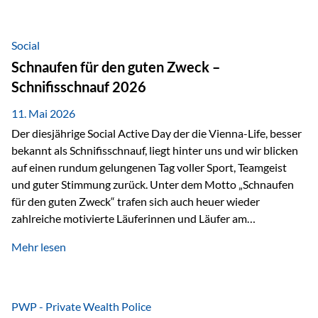
tatsächliche wirtschaftliche Entwicklung von Unternehmen
über viele Jahre hinweg. Als Teil der Produktauswahl
innerhalb der Private Wealth Police der Vienna-Life steht
Social
der Oculus Value Capital Fund für einen langfristig
Schnaufen für den guten Zweck –
orientierten Value-Investing-Ansatz mit Fokus auf
Schnifisschnauf 2026
fundamentale Unternehmensanalyse und nachhaltige
Wertentwicklung. Der Investmentansatz: Value Investing
11. Mai 2026
mit Weitblick Im Zentrum steht ein…
Der diesjährige Social Active Day der die Vienna-Life, besser
bekannt als Schnifisschnauf, liegt hinter uns und wir blicken
auf einen rundum gelungenen Tag voller Sport, Teamgeist
und guter Stimmung zurück. Unter dem Motto „Schnaufen
für den guten Zweck“ trafen sich auch heuer wieder
zahlreiche motivierte Läuferinnen und Läufer am
Dünserberg in Schnifis, um gemeinsam sportliche
Mehr lesen
Höchstleistungen für einen guten Zweck zu erbringen. Mit
grosser Freude dürfen wir verkünden, dass dabei
beeindruckende 14.000 Euro zugunsten des Schulheims
Mäder gesammelt werden konnten. Die anspruchsvolle
PWP - Private Wealth Police