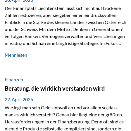
Der Finanzplatz Liechtenstein lässt sich nicht auf trockene
Zahlen reduzieren, aber sie geben einen eindrucksvollen
Einblick in die Stärke des kleinen Landes zwischen Österreich
und der Schweiz. Mit dem Motto „Denken in Generationen“
verfolgen Banken, Vermögensverwalter und Versicherungen
in Vaduz und Schaan eine langfristige Strategie. Im Fokus
stehen dabei vor allem: Qualität Stabilität internationaler
Mehr lesen
Marktzugang Liechtenstein hat sich in den letzten Jahren zu
einem wichtigen Drehpunkt für grenzüberschreitende
Finanzdienstleistungen entwickelt – und die aktuellsten
verfügbaren Kennzahlen (Stand Ende 2024, veröffentlicht
Finanzen
2025/2026)…
Beratung, die wirklich verstanden wird
22. April 2026
Wie legt man sein Geld sinnvoll an und vor allem so, dass
man es wirklich versteht? Genau hier liegt eine der größten
Herausforderungen in der Finanzberatung. Denn oft sind es
nicht die Produkte selbst, die kompliziert sind, sondern die