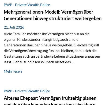
Abwicklung für Vertriebspartner deutlich effizienter
PWP - Private Wealth Police
gestaltet. Anträge werden direkt elektronisch übermittelt,
Mehrgenerationen-Modell: Vermögen über
Medienbrüche reduziert und die weitere Bearbeitung
Generationen hinweg strukturiert weitergeben
beschleunigt. Ab sofort können auch juristische Personen,
wie Kapitalgesellschaften oder Stiftungen, als
21. Juli 2026
Versicherungsnehmer eingesetzt werden. Damit erweitert
Viele Familien möchten ihr Vermögen nicht nur an die
die Vienna-Life die Einsatzmöglichkeiten der Private Wealth
eigenen Kinder, sondern langfristig auch an die
Police insbesondere für…
Generationen darüber hinaus weitergeben. Gleichzeitig soll
die Vermögensübertragung flexibel bleiben, damit sich die
Gestaltung auch an veränderte Lebenssituationen anpassen
lässt. Genau für diesen Wunsch bietet das
Mehrgenerationen-Modell der Private Wealth Police der
Mehr lesen
Vienna-Life eine interessante Lösung. Es ermöglicht,
Vermögen bereits heute generationenübergreifend zu
strukturieren und dennoch flexibel zu bleiben. Die
Ausgangssituation Stellen Sie sich folgende Familie vor: Die
PWP - Private Wealth Police
Großeltern haben über viele Jahre Vermögen aufgebaut. Ihr
Älteres Ehepaar: Vermögen frühzeitig planen
Wunsch ist es, dieses Vermögen nicht nur den eigenen
und den überlebenden Ehepartner absichern