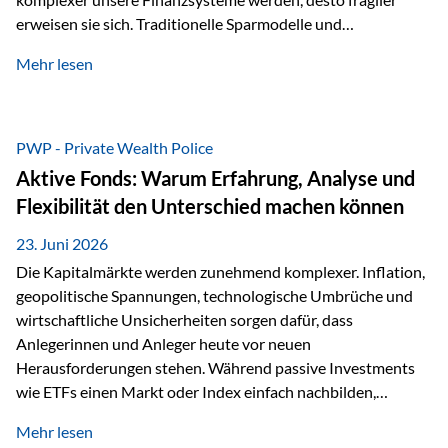
erweisen sie sich. Traditionelle Sparmodelle und
papierbasierte Anlagen, die über Jahrzehnte als
Mehr lesen
unumstößlich galten, versagen angesichts der expansiven
Geldpolitik der Zentralbanken. In diesem Umfeld stellt die
Rückbesinnung auf ein Jahrtausende altes Edelmetall keine
Nostalgie dar, sondern ist die modernste und strategisch
PWP - Private Wealth Police
klügste Antwort auf globale Instabilität. Physische Werte
Aktive Fonds: Warum Erfahrung, Analyse und
und der richtige Rechtsstandort sind heute keine bloße
Flexibilität den Unterschied machen können
Option mehr, sondern eine strategische Notwendigkeit. 1.
Der massive Aufwand hinter einem winzigen…
23. Juni 2026
Die Kapitalmärkte werden zunehmend komplexer. Inflation,
geopolitische Spannungen, technologische Umbrüche und
wirtschaftliche Unsicherheiten sorgen dafür, dass
Anlegerinnen und Anleger heute vor neuen
Herausforderungen stehen. Während passive Investments
wie ETFs einen Markt oder Index einfach nachbilden,
verfolgen aktiv gemanagte Fonds einen anderen Ansatz: Sie
Mehr lesen
setzen auf die Expertise erfahrener Fondsmanager, die