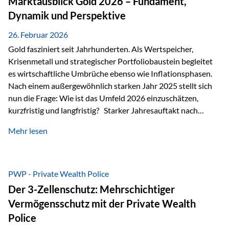
Marktausblick Gold 2026 – Fundament,
nicht ausreichen Traditionelle Nachlassregelungen stoßen
Dynamik und Perspektive
oft…
26. Februar 2026
Gold fasziniert seit Jahrhunderten. Als Wertspeicher,
Krisenmetall und strategischer Portfoliobaustein begleitet
es wirtschaftliche Umbrüche ebenso wie Inflationsphasen.
Nach einem außergewöhnlich starken Jahr 2025 stellt sich
nun die Frage: Wie ist das Umfeld 2026 einzuschätzen,
kurzfristig und langfristig? Starker Jahresauftakt nach
außergewöhnlichem Vorjahr Gold ist mit deutlicher
Mehr lesen
Dynamik in das Jahr 2026 gestartet. Zwischen dem
01.01.2026 und dem 31.01.2026 das Edelmetall: +12,8 % in
USD +11,7 % in EUR Durchschnitt über alle betrachteten
Währungen: +11,5 % Bereits 2025 war ein außergewöhnlich
PWP - Private Wealth Police
starkes Jahr: +64,4 % in USD Durchschnitt über alle
Der 3-Zellenschutz: Mehrschichtiger
Währungen: +56,6 % Langfristig zeigt sich ebenfalls ein
Vermögensschutz mit der Private Wealth
solides…
Police