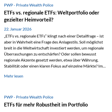
gerade dann, wenn Märkte nervös werden,…
PWP - Private Wealth Police
ETFs vs. regionale ETFs: Weltportfolio oder
gezielter Heimvorteil?
22. Januar 2026
„ETFs vs. regionale ETFs“ klingt nach einer Detailfrage – ist
aber in Wahrheit eine Frage des Anlagestils. Soll möglichst
breit in die Weltwirtschaft investiert werden, um regionale
Überraschungen zu entschärfen? Oder sollen bewusst
regionale Akzente gesetzt werden, etwa über Währung,
Stabilität oder einen klaren Fokus auf einzelne Märkte? Im
Rahmen der fondsgebundenen Lebensversicherung Private
Mehr lesen
Wealth Police der Vienna-Life lassen sich beide Ansätze
kombinieren. Der „Schutz“ im Portfolio entsteht dabei nicht
als Garantie, sondern als Zusammenspiel aus
Risikostreuung, Inflationsrobustheit und Stabilisierung. 1)
PWP - Private Wealth Police
Die Philosophiefrage: breit oder bewusst? Global investieren
ETFs für mehr Robustheit im Portfolio
bedeutet: Das Portfolio bildet die Weltmärkte möglichst