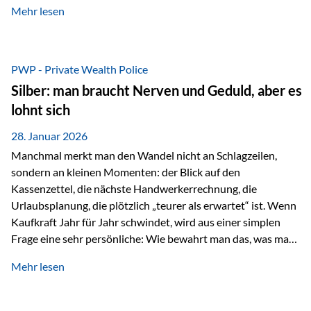
Mehr lesen
starken Anstiegen. Diese verändern jedoch nicht die
langfristige Funktion von Gold als Sachwert und
Diversifikationsinstrument. In einem Umfeld, das weiterhin
von geopolitischen Spannungen, einer stark ausgeweiteten
PWP - Private Wealth Police
Geldmenge sowie strukturellen Verschiebungen an den
Silber: man braucht Nerven und Geduld, aber es
Kapitalmärkten geprägt ist, bleibt Gold ein bewährter Anker.
lohnt sich
Nicht, weil…
28. Januar 2026
Manchmal merkt man den Wandel nicht an Schlagzeilen,
sondern an kleinen Momenten: der Blick auf den
Kassenzettel, die nächste Handwerkerrechnung, die
Urlaubsplanung, die plötzlich „teurer als erwartet“ ist. Wenn
Kaufkraft Jahr für Jahr schwindet, wird aus einer simplen
Frage eine sehr persönliche: Wie bewahrt man das, was man
sich aufgebaut hat? Genau dann wird es Zeit, sich
Mehr lesen
Sachwerten mit einer Investition in Sachwerte zu
beschäftigen; Nicht als Mode, sondern als Prinzip: Vermögen
soll nicht nur wachsen, sondern auch Substanz behalten –