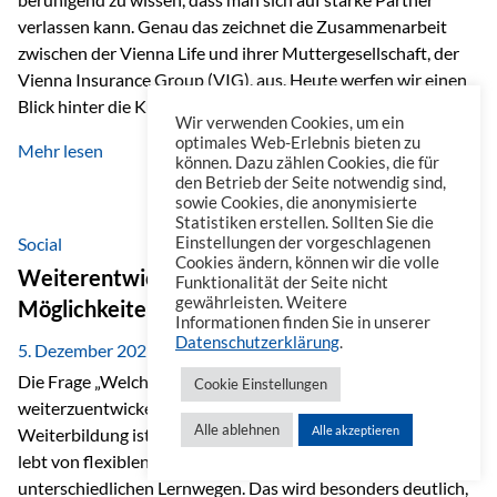
verlassen kann. Genau das zeichnet die Zusammenarbeit
zwischen der Vienna Life und ihrer Muttergesellschaft, der
Vienna Insurance Group (VIG), aus. Heute werfen wir einen
Blick hinter die Kulissen auf eine Unternehmensgruppe mit
Wir verwenden Cookies, um ein
beeindruckender Geschichte, gewachsenem Know-how und
optimales Web-Erlebnis bieten zu
Mehr lesen
einem stabilen Fundament. Ein starkes Netzwerk in ganz
können. Dazu zählen Cookies, die für
den Betrieb der Seite notwendig sind,
Europa Die Vienna Insurance Group ist die führende
sowie Cookies, die anonymisierte
Versicherungsgruppe in Zentral- und Osteuropa. Mit über
Statistiken erstellen. Sollten Sie die
50 Versicherungsgesellschaften in insgesamt 30 Ländern
Social
Einstellungen der vorgeschlagenen
Cookies ändern, können wir die volle
verbindet sie regionale Stärke mit internationaler
Weiterentwicklung im Berufsalltag: Welche
Funktionalität der Seite nicht
Kompetenz.
gewährleisten. Weitere
Möglichkeiten es gibt
Informationen finden Sie in unserer
Datenschutzerklärung
.
5. Dezember 2025
Die Frage „Welche Möglichkeiten gibt es, sich
Cookie Einstellungen
weiterzuentwickeln?“ lässt sich heute vielseitig beantworten.
Alle ablehnen
Alle akzeptieren
Weiterbildung ist längst kein starrer Prozess mehr, sondern
lebt von flexiblen Formaten, individuellen Bedürfnissen und
unterschiedlichen Lernwegen. Das wird besonders deutlich,