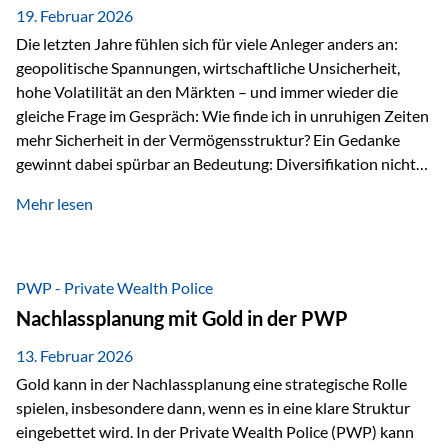
19. Februar 2026
Die letzten Jahre fühlen sich für viele Anleger anders an:
geopolitische Spannungen, wirtschaftliche Unsicherheit,
hohe Volatilität an den Märkten – und immer wieder die
gleiche Frage im Gespräch: Wie finde ich in unruhigen Zeiten
mehr Sicherheit in der Vermögensstruktur? Ein Gedanke
gewinnt dabei spürbar an Bedeutung: Diversifikation nicht
nur über Anlageklassen, sondern auch über Jurisdiktionen.
Mehr lesen
Wer Vermögen ausschließlich in einem Rechtsraum
organisiert, ist auch von dessen Rahmenbedingungen
besonders abhängig. Genau hier kann das Fürstentum
Liechtenstein eine Rolle spielen: außerhalb der EU, ohne
PWP - Private Wealth Police
Euro, mit einem eigenständigen Rechts- und Finanzplatz.
Nachlassplanung mit Gold in der PWP
Und genau an dieser Stelle setzt der 3-Zellenschutz an –…
13. Februar 2026
Gold kann in der Nachlassplanung eine strategische Rolle
spielen, insbesondere dann, wenn es in eine klare Struktur
eingebettet wird. In der Private Wealth Police (PWP) kann