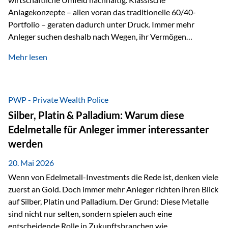
Anlagekonzepte – allen voran das traditionelle 60/40-
Portfolio – geraten dadurch unter Druck. Immer mehr
Anleger suchen deshalb nach Wegen, ihr Vermögen
langfristig gegen Kaufkraftverlust und geopolitische
Mehr lesen
Unsicherheit abzusichern. Genau hier rücken reale und
nicht-inflationierbare Werte wie Gold, Rohstoffe und
digitale Assets wieder in den Fokus. Gold gewinnt seine
monetäre Rolle zurück Gold erlebt derzeit eine
PWP - Private Wealth Police
bemerkenswerte Renaissance als monetärer Wertspeicher.
Silber, Platin & Palladium: Warum diese
Treiber sind Rekordkäufe der Zentralbanken, geopolitische
Edelmetalle für Anleger immer interessanter
Spannungen und ein schleichender Vertrauensverlust in
werden
ungedeckte Papierwährungen. Wie groß dieser
Vertrauensverlust ausfällt, zeigt ein nüchterner
20. Mai 2026
Langfristvergleich: Seit…
Wenn von Edelmetall-Investments die Rede ist, denken viele
zuerst an Gold. Doch immer mehr Anleger richten ihren Blick
auf Silber, Platin und Palladium. Der Grund: Diese Metalle
sind nicht nur selten, sondern spielen auch eine
entscheidende Rolle in Zukunftsbranchen wie