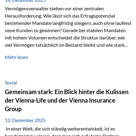
Vermögensverwalter stehen vor einer zentralen
Herausforderung: Wie lässt sich das Ertragspotenzial
bestehender Mandate langfristig steigern, auch ohne laufend
neue Kunden zu gewinnen? Gerade bei stabilen Mandaten
mit hohem Volumen entscheidet die Struktur darüber, wie
viel Vermögen tatsächlich im Bestand bleibt und wie stark
sich das Verwaltungsentgelt über die Jahre entwickelt. Ein
Mehr lesen
Beispiel verdeutlicht diese Wirkung besonders deutlich.
Wird ein Vermögen von 25 Millionen Euro über einen
Zeitraum von 20 Jahren verwaltet, ohne dass neue Kunden
hinzukommen, spielt nicht nur die Rendite eine Rolle. Auch
Social
steuerliche Effekte haben einen erheblichen Einfluss auf…
Gemeinsam stark: Ein Blick hinter die Kulissen
der Vienna-Life und der Vienna Insurance
Group
12. Dezember 2025
In einer Welt, die sich ständig weiterentwickelt, ist es
beruhigend zu wissen, dass man sich auf starke Partner