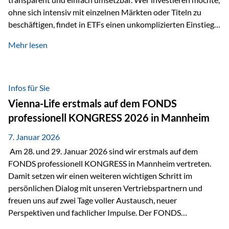
ohne sich intensiv mit einzelnen Märkten oder Titeln zu
beschäftigen, findet in ETFs einen unkomplizierten Einstieg
in den Kapitalmarkt. Aktiv gemanagte Fonds hingegen
Mehr lesen
werden häufig kritisch betrachtet. Sie gelten als teurer,
komplexer und weniger zeitgemäß. Doch greift diese
Einschätzung wirklich zu kurz? Ein differenzierter Blick zeigt:
Beide Ansätze haben ihre Berechtigung und ihre Stärken
Infos für Sie
entfalten sie oft gerade in Kombination. ETFs: Effizient, breit
Vienna-Life erstmals auf dem FONDS
gestreut und klar strukturiert…
professionell KONGRESS 2026 in Mannheim
7. Januar 2026
Am 28. und 29. Januar 2026 sind wir erstmals auf dem
FONDS professionell KONGRESS in Mannheim vertreten.
Damit setzen wir einen weiteren wichtigen Schritt im
persönlichen Dialog mit unseren Vertriebspartnern und
freuen uns auf zwei Tage voller Austausch, neuer
Perspektiven und fachlicher Impulse. Der FONDS
professionell KONGRESS zählt zu den wichtigsten