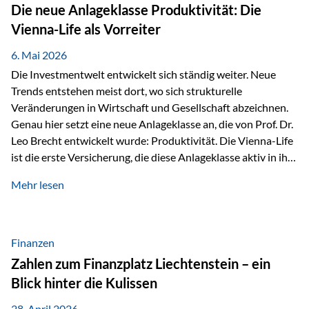
Strecke mit rund 4,8 Kilometern und 680 Höhenmetern
Die neue Anlageklasse Produktivität: Die
stellte die Teilnehmerinnen und Teilnehmer vor eine
Vienna-Life als Vorreiter
sportliche Herausforderung. Doch…
6. Mai 2026
Die Investmentwelt entwickelt sich ständig weiter. Neue
Trends entstehen meist dort, wo sich strukturelle
Veränderungen in Wirtschaft und Gesellschaft abzeichnen.
Genau hier setzt eine neue Anlageklasse an, die von Prof. Dr.
Leo Brecht entwickelt wurde: Produktivität. Die Vienna-Life
ist die erste Versicherung, die diese Anlageklasse aktiv in ihre
Lösung integriert und positioniert sich damit bewusst als
Mehr lesen
Vorreiter. Warum auf das Thema Produktivität setzen? Die
globalen Herausforderungen der Zeit, wie Inflation,
demografischer Wandel oder sinkendes
Wirtschaftswachstum, verändern die Spielregeln für
Finanzen
Investoren. Produktivität adressiert genau diese
Zahlen zum Finanzplatz Liechtenstein – ein
Herausforderungen, da wirtschaftliches Wachstum
Blick hinter die Kulissen
langfristig durch Produktivitätssteigerung entsteht, also
durch die Fähigkeit von Unternehmen, mehr…
28. April 2026