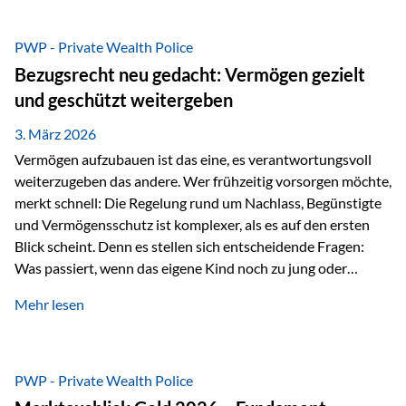
Das Problem: Laufende Besteuerung im Depot Im
Privatdepot fallen an: Abgeltungssteuer Fondsbesteuerung
PWP - Private Wealth Police
(Vorabpauschale, Teilfreistellung) Kein steuerlicher Abzug
Bezugsrecht neu gedacht: Vermögen gezielt
der Vermögensverwaltungs-Gebühren /
und geschützt weitergeben
Depotbankgebühren Jährliches Steuerreporting erforderlich
Zinsen, Dividenden und Kursgewinne werden laufend
3. März 2026
besteuert.
Vermögen aufzubauen ist das eine, es verantwortungsvoll
weiterzugeben das andere. Wer frühzeitig vorsorgen möchte,
merkt schnell: Die Regelung rund um Nachlass, Begünstigte
und Vermögensschutz ist komplexer, als es auf den ersten
Blick scheint. Denn es stellen sich entscheidende Fragen:
Was passiert, wenn das eigene Kind noch zu jung oder
unerfahren ist, um eine größere Summe sinnvoll zu
Mehr lesen
verwalten? Wie kann verhindert werden, dass Ex-Partner,
Gläubiger oder andere Dritte Zugriff auf das Vermögen
erhalten? Und wie lässt sich Vermögen klar und
unbürokratisch übertragen, ohne ausschließlich auf ein
PWP - Private Wealth Police
Testament angewiesen zu sein? Wenn klassische Lösungen