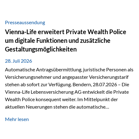
Beratung Digitale Prozesse und künstliche Intelligenz sind
längst Teil des Versicherungsalltags. Sie erleichtern
administrative Aufgaben, beschleunigen Abläufe und
Presseaussendung
schaffen mehr Zeit für das Wesentliche: die persönliche
Vienna-Life erweitert Private Wealth Police
Beratung. Gerade deshalb wird die individuelle Betreuung
um digitale Funktionen und zusätzliche
zum entscheidenden Erfolgsfaktor. Technologie kann
Gestaltungsmöglichkeiten
unterstützen, Vertrauen entsteht jedoch weiterhin im
persönlichen Gespräch. Bei der Vienna-Life reagieren…
28. Juli 2026
Automatische Antragsübermittlung, juristische Personen als
Versicherungsnehmer und angepasster Versicherungstarif
stehen ab sofort zur Verfügung. Bendern, 28.07.2026 – Die
Vienna-Life Lebensversicherung AG entwickelt die Private
Wealth Police konsequent weiter. Im Mittelpunkt der
aktuellen Neuerungen stehen die automatische
Antragsübermittlung, die Möglichkeit, juristische Personen
Mehr lesen
als Versicherungsnehmer einzusetzen, sowie eine
Überarbeitung des zugrundeliegenden Versicherungstarifes.
Durch die automatische Antragsübermittlung wird die