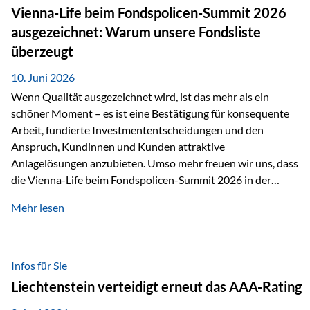
zahlreiche Zukunftstechnologien praktisch unverzichtbar.
Vienna-Life beim Fondspolicen-Summit 2026
Silber findet sich unter anderem in: Solarmodulen
ausgezeichnet: Warum unsere Fondsliste
Elektrofahrzeugen Halbleitern Smartphones und Tablets…
überzeugt
10. Juni 2026
Wenn Qualität ausgezeichnet wird, ist das mehr als ein
schöner Moment – es ist eine Bestätigung für konsequente
Arbeit, fundierte Investmententscheidungen und den
Anspruch, Kundinnen und Kunden attraktive
Anlagelösungen anzubieten. Umso mehr freuen wir uns, dass
die Vienna-Life beim Fondspolicen-Summit 2026 in der
Kategorie ETF/Passiv ausgezeichnet wurde. Grundlage
Mehr lesen
dieser Ehrung ist der renommierte Fondspolicenreport der
SAM – Smart Asset Management Service GmbH, bei dem
mehr als 20 Fondspolicen-Anbieter aus Investmentsicht
analysiert und verglichen wurden. Das Ergebnis: Die ETF-
Infos für Sie
Auswahl der Vienna-Life zählt zu den drei besten Angeboten
Liechtenstein verteidigt erneut das AAA-Rating
am Markt. Für uns ist diese Auszeichnung eine Bestätigung