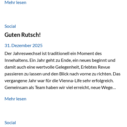
Mehr lesen
Branchentreffen für Finanz- und Versicherungsprofis im
deutschsprachigen Raum. Für uns bietet die Veranstaltung
die ideale Plattform, um aktuelle Themen rund um Vorsorge,
Vermögensstrukturierung und Nachfolgeplanung
Social
gemeinsam zu diskutieren. Persönlich für Sie vor Ort An
Guten Rutsch!
beiden Kongresstagen stehen Ihnen Maximilian
Fichtenbauer, Dirk…
31. Dezember 2025
Der Jahreswechsel ist traditionell ein Moment des
Innehaltens. Ein Jahr geht zu Ende, ein neues beginnt und
damit auch eine wertvolle Gelegenheit, Erlebtes Revue
passieren zu lassen und den Blick nach vorne zu richten. Das
vergangene Jahr war für die Vienna-Life sehr erfolgreich.
Gemeinsam als Team haben wir viel erreicht, neue Wege
beschritten und besondere Momente erlebt.
Mehr lesen
Veranstaltungen wie der Schnifisschnauf, aber auch unsere
Teamevents, vom Minigolf bis zur Weihnachtsfeier, haben
den Zusammenhalt gestärkt und gezeigt, wie wichtig ein
starkes Miteinander ist. Neben diesen gemeinsamen
Social