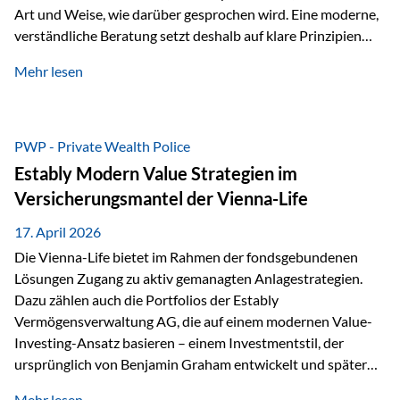
Art und Weise, wie darüber gesprochen wird. Eine moderne,
verständliche Beratung setzt deshalb auf klare Prinzipien
statt auf komplizierte Prognosen. Im Mittelpunkt stehen
Mehr lesen
fünf zentrale Faktoren: eine saubere Struktur, breite
Risikostreuung, Kosteneffizienz, steuerliche Optimierung
und ein wissenschaftlich fundierter Ansatz. Impulse zu
diesem Thema liefern unter anderem die praxisnahen
PWP - Private Wealth Police
Ansätze von Finanzexperte Klaus Rost, der seit vielen Jahren
Estably Modern Value Strategien im
für eine verständliche und…
Versicherungsmantel der Vienna-Life
17. April 2026
Die Vienna-Life bietet im Rahmen der fondsgebundenen
Lösungen Zugang zu aktiv gemanagten Anlagestrategien.
Dazu zählen auch die Portfolios der Estably
Vermögensverwaltung AG, die auf einem modernen Value-
Investing-Ansatz basieren – einem Investmentstil, der
ursprünglich von Benjamin Graham entwickelt und später
durch Investoren wie Warren Buffett weiter geprägt wurde.
Mehr lesen