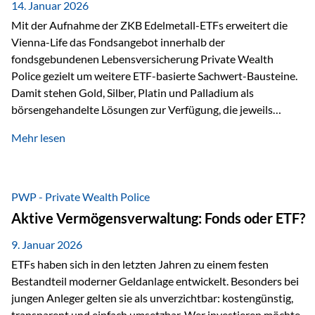
breit ab, ohne die…
14. Januar 2026
Mit der Aufnahme der ZKB Edelmetall-ETFs erweitert die
Vienna-Life das Fondsangebot innerhalb der
fondsgebundenen Lebensversicherung Private Wealth
Police gezielt um weitere ETF-basierte Sachwert-Bausteine.
Damit stehen Gold, Silber, Platin und Palladium als
börsengehandelte Lösungen zur Verfügung, die jeweils
physisch hinterlegte Edelmetalle abbilden. Der Fokus liegt
Mehr lesen
dabei nicht auf einzelnen Marktmeinungen, sondern auf
einer systematischen Portfoliologik: ETFs dienen als
transparente, effiziente Bausteine für Risikostreuung,
Inflationsrobustheit und Stabilisierung – eingebettet in eine
PWP - Private Wealth Police
liechtensteinische Versicherungsstruktur. Die
Aktive Vermögensverwaltung: Fonds oder ETF?
Sicherheitsarchitektur: Liechtenstein als Strukturprinzip Die
Private Wealth Police positioniert sich mit einer dreistufigen
9. Januar 2026
Sicherheitsarchitektur, die auf mehreren Ebenen ansetzt:
ETFs haben sich in den letzten Jahren zu einem festen
Stufe 1: Versicherer-Ebene • Versicherung mit…
Bestandteil moderner Geldanlage entwickelt. Besonders bei
jungen Anleger gelten sie als unverzichtbar: kostengünstig,
transparent und einfach umsetzbar. Wer investieren möchte,