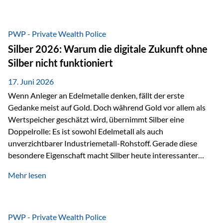
Chancen identifizieren, Risiken bewerten und Portfolios
gezielt steuern. Gerade in einem Umfeld, das von schnellen
Veränderungen geprägt ist, kann diese aktive
PWP - Private Wealth Police
Herangehensweise einen entscheidenden Mehrwert bieten.
Silber 2026: Warum die digitale Zukunft ohne
Was zeichnet aktive Fonds aus? Aktive Fonds verfolgen das
Silber nicht funktioniert
Ziel, nicht nur einen Markt abzubilden, sondern gezielt
Anlageentscheidungen zu treffen. Fondsmanager
17. Juni 2026
analysieren Unternehmen,…
Wenn Anleger an Edelmetalle denken, fällt der erste
Gedanke meist auf Gold. Doch während Gold vor allem als
Wertspeicher geschätzt wird, übernimmt Silber eine
Doppelrolle: Es ist sowohl Edelmetall als auch
unverzichtbarer Industriemetall-Rohstoff. Gerade diese
besondere Eigenschaft macht Silber heute interessanter
denn je. Denn die Welt wird nicht nur digitaler, sondern auch
Mehr lesen
elektrischer – und genau dort spielt Silber eine
entscheidende Rolle. Silber – das Metall der modernen
Wirtschaft Silber verfügt über die höchste elektrische
Leitfähigkeit aller Metalle. Diese Eigenschaft macht es für
PWP - Private Wealth Police