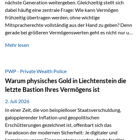
nächste Generation weitergeben. Gleichzeitig stellt sich
dabei häufig eine zentrale Frage: Wie kann Vermögen
frühzeitig übertragen werden, ohne wichtige
Mitspracherechte vollständig aus der Hand zu geben? Denn
gerade bei größeren Vermögenswerten geht es nicht nur um
die Frage der Übertragung. Es geht auch darum,
Mehr lesen
sicherzustellen, dass das Vermögen langfristig erhalten
bleibt und entsprechend der ursprünglichen Planung
verwendet wird. Ein Beispiel aus der Praxis Stellen Sie sich
folgende Situation vor: Ein Vater schenkt seiner Tochter
PWP - Private Wealth Police
einen Teil seines Vermögens. Einige Jahre später möchte die
Warum physisches Gold in Liechtenstein die
Tochter das Geld kurzfristig verwenden, um…
letzte Bastion Ihres Vermögens ist
2. Juli 2026
In einer Zeit, die von beispielloser Staatsverschuldung,
galoppierender Inflation und geopolitischen
Erschütterungen gezeichnet ist, offenbart sich das
Paradoxon der modernen Sicherheit: Je digitaler und
komplexer unsere Finanzsysteme werden, desto fragiler