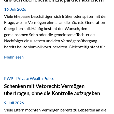
Kindern, sondern langfristig auch den Enkeln zukommen zu…
16. Juli 2026
Viele Ehepaare beschäftigen sich früher oder später mit der
Frage, wie ihr Vermögen einmal an die nächste Generation
übergehen soll. Häufig besteht der Wunsch, den
gemeinsamen Sohn oder die gemeinsame Tochter als
Nachfolger einzusetzen und den Vermögensübergang
bereits heute sinnvoll vorzubereiten. Gleichzeitig steht für
viele Ehepaare ein weiterer Aspekt im Mittelpunkt: Was
Mehr lesen
passiert, wenn einer der beiden verstirbt? Der überlebende
Ehepartner soll auch dann weiterhin finanziell unabhängig
bleiben und uneingeschränkt über das gemeinsame
Vermögen verfügen können. Genau für diese
PWP - Private Wealth Police
Ausgangssituation bietet die Private Wealth Police der
Schenken mit Vetorecht: Vermögen
Vienna-Life eine durchdachte Gestaltungsmöglichkeit. Die
übertragen, ohne die Kontrolle aufzugeben
Ausgangssituation Stellen Sie sich folgendes Beispiel vor:
Ein…
9. Juli 2026
Viele Eltern möchten Vermögen bereits zu Lebzeiten an die