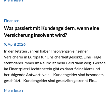
Modernes Value Investing als Grundlage Der
Investmentansatz von Estably basiert auf der
Weiterentwicklung des klassischen Value Investing. Im
Fokus stehen Unternehmen, deren Börsenkurs unter ihrem
Finanzen
inneren Wert liegt. Neben klassischen
Was passiert mit Kundengeldern, wenn eine
Bewertungskennzahlen werden auch qualitative Faktoren
Versicherung insolvent wird?
wie Geschäftsmodell, Wettbewerbsvorteile und
Managementqualität…
9. April 2026
In den letzten Jahren haben Insolvenzen einzelner
Versicherer in Europa für Unsicherheit gesorgt. Eine Frage
steht dabei immer im Raum: Ist mein Geld dann weg? Gerade
im Finanzplatz Liechtenstein gibt es darauf eine klare und
beruhigende Antwort:Nein – Kundengelder sind besonders
geschützt. Kundengelder sind gesetzlich getrennt Ein
zentraler Schutzmechanismus in Liechtenstein ist die
Mehr lesen
sogenannte Sondermasse. Das bedeutet:Die
Vermögenswerte, die zur Deckung der
Versicherungsverpflichtungen dienen, werden rechtlich vom
Vermögen der Versicherungsgesellschaft getrennt. Konkret