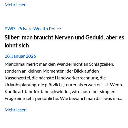
Mehr lesen
starken Anstiegen. Diese verändern jedoch nicht die
langfristige Funktion von Gold als Sachwert und
Diversifikationsinstrument. In einem Umfeld, das weiterhin
von geopolitischen Spannungen, einer stark ausgeweiteten
PWP - Private Wealth Police
Geldmenge sowie strukturellen Verschiebungen an den
Silber: man braucht Nerven und Geduld, aber es
Kapitalmärkten geprägt ist, bleibt Gold ein bewährter Anker.
lohnt sich
Nicht, weil…
28. Januar 2026
Manchmal merkt man den Wandel nicht an Schlagzeilen,
sondern an kleinen Momenten: der Blick auf den
Kassenzettel, die nächste Handwerkerrechnung, die
Urlaubsplanung, die plötzlich „teurer als erwartet“ ist. Wenn
Kaufkraft Jahr für Jahr schwindet, wird aus einer simplen
Frage eine sehr persönliche: Wie bewahrt man das, was man
sich aufgebaut hat? Genau dann wird es Zeit, sich
Mehr lesen
Sachwerten mit einer Investition in Sachwerte zu
beschäftigen; Nicht als Mode, sondern als Prinzip: Vermögen
soll nicht nur wachsen, sondern auch Substanz behalten –