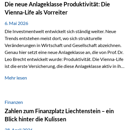
Strecke mit rund 4,8 Kilometern und 680 Höhenmetern
Die neue Anlageklasse Produktivität: Die
stellte die Teilnehmerinnen und Teilnehmer vor eine
Vienna-Life als Vorreiter
sportliche Herausforderung. Doch…
6. Mai 2026
Die Investmentwelt entwickelt sich ständig weiter. Neue
Trends entstehen meist dort, wo sich strukturelle
Veränderungen in Wirtschaft und Gesellschaft abzeichnen.
Genau hier setzt eine neue Anlageklasse an, die von Prof. Dr.
Leo Brecht entwickelt wurde: Produktivität. Die Vienna-Life
ist die erste Versicherung, die diese Anlageklasse aktiv in ihre
Lösung integriert und positioniert sich damit bewusst als
Mehr lesen
Vorreiter. Warum auf das Thema Produktivität setzen? Die
globalen Herausforderungen der Zeit, wie Inflation,
demografischer Wandel oder sinkendes
Wirtschaftswachstum, verändern die Spielregeln für
Finanzen
Investoren. Produktivität adressiert genau diese
Zahlen zum Finanzplatz Liechtenstein – ein
Herausforderungen, da wirtschaftliches Wachstum
Blick hinter die Kulissen
langfristig durch Produktivitätssteigerung entsteht, also
durch die Fähigkeit von Unternehmen, mehr…
28. April 2026