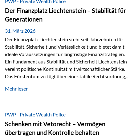
PWP - Private Wealth Police
heißt das:Diese Gelder gehören im Konkursfall nicht zur
Der Finanzplatz Liechtenstein – Stabilität für
allgemeinen Konkursmasse, sondern werden ausschließlich
Generationen
zur Erfüllung…
31. März 2026
Der Finanzplatz Liechtenstein steht seit Jahrzehnten für
Stabilität, Sicherheit und Verlässlichkeit und bietet damit
ideale Voraussetzungen für langfristige Finanzstrategien.
Ein Fundament aus Stabilität und Sicherheit Liechtenstein
vereint politische Kontinuität mit wirtschaftlicher Stärke.
Das Fürstentum verfügt über eine stabile Rechtsordnung,
die auf einer parlamentarischen Demokratie mit
Mehr lesen
monarchischen Elementen basiert. Diese Struktur schafft
nicht nur politische Stabilität, sondern auch eine
außergewöhnlich hohe Planungssicherheit für Investoren
und Unternehmen. Ein wesentliches Merkmal ist die
PWP - Private Wealth Police
Staatsfinanzierung: Liechtenstein weist keine
Schenken mit Vetorecht – Vermögen
Staatsschulden auf, und der Schutz der wirtschaftlichen
übertragen und Kontrolle behalten
Interessen der Bevölkerung ist in der Verfassung verankert.