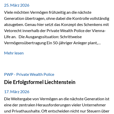
Besonders hervorzuheben ist hierbei Artikel 14 der
25. März 2026
liechtensteinischen Verfassung. Darin…
Viele möchten Vermögen frühzeitig an die nächste
Generation übertragen, ohne dabei die Kontrolle vollständig
abzugeben. Genau hier setzt das Konzept des Schenkens mit
Vetorecht innerhalb der Private Wealth Police der Vienna-
Life an. Die Ausgangssituation: Schrittweise
Vermögensübertragung Ein 50-jähriger Anleger plant,
seinem Kind Vermögen zu übertragen. Dabei soll nicht nur
Mehr lesen
der steuerliche Freibetrag optimal genutzt werden, sondern
auch sichergestellt sein, dass mit dem verschenken Geld
verantwortungsvoll umgegangen wird. Das Ziel:Eine
strukturierte, langfristige Vermögensübertragung, ohne die
PWP - Private Wealth Police
Kontrolle vollständig aus der Hand zu geben. Die Lösung:
Die Erfolgsformel Liechtenstein
Abschmelzung mit Vetorecht Die Umsetzung erfolgt über die
Private Wealth Police…
17. März 2026
Die Weitergabe von Vermögen an die nächste Generation ist
eine der zentralen Herausforderungen vieler Unternehmer
und Privathaushalte. Oft entscheiden nicht nur Steuern über