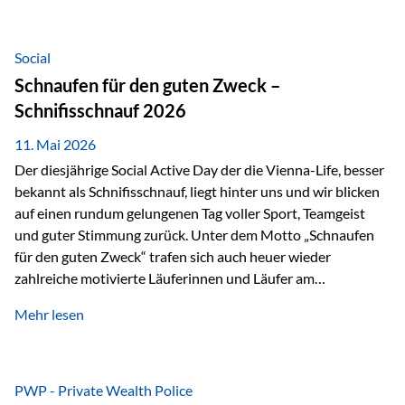
tatsächliche wirtschaftliche Entwicklung von Unternehmen
über viele Jahre hinweg. Als Teil der Produktauswahl
innerhalb der Private Wealth Police der Vienna-Life steht
Social
der Oculus Value Capital Fund für einen langfristig
Schnaufen für den guten Zweck –
orientierten Value-Investing-Ansatz mit Fokus auf
Schnifisschnauf 2026
fundamentale Unternehmensanalyse und nachhaltige
Wertentwicklung. Der Investmentansatz: Value Investing
11. Mai 2026
mit Weitblick Im Zentrum steht ein…
Der diesjährige Social Active Day der die Vienna-Life, besser
bekannt als Schnifisschnauf, liegt hinter uns und wir blicken
auf einen rundum gelungenen Tag voller Sport, Teamgeist
und guter Stimmung zurück. Unter dem Motto „Schnaufen
für den guten Zweck“ trafen sich auch heuer wieder
zahlreiche motivierte Läuferinnen und Läufer am
Dünserberg in Schnifis, um gemeinsam sportliche
Mehr lesen
Höchstleistungen für einen guten Zweck zu erbringen. Mit
grosser Freude dürfen wir verkünden, dass dabei
beeindruckende 14.000 Euro zugunsten des Schulheims
Mäder gesammelt werden konnten. Die anspruchsvolle
PWP - Private Wealth Police