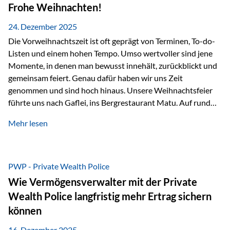
Erlebnissen konnten wir…
Frohe Weihnachten!
24. Dezember 2025
Die Vorweihnachtszeit ist oft geprägt von Terminen, To-do-
Listen und einem hohen Tempo. Umso wertvoller sind jene
Momente, in denen man bewusst innehält, zurückblickt und
gemeinsam feiert. Genau dafür haben wir uns Zeit
genommen und sind hoch hinaus. Unsere Weihnachtsfeier
führte uns nach Gaflei, ins Bergrestaurant Matu. Auf rund
1.500 Metern über dem Rheintal erwartete uns nicht nur ein
Mehr lesen
beeindruckendes Panorama, sondern auch etwas, das im
Alltag oft zu kurz kommt: Ruhe, Klarheit und echter
Weitblick, im wahrsten Sinne des Wortes. Inmitten
verschneiter Landschaft, bei feinem Essen, guter Musik und
PWP - Private Wealth Police
einer entspannten…
Wie Vermögensverwalter mit der Private
Wealth Police langfristig mehr Ertrag sichern
können
16. Dezember 2025