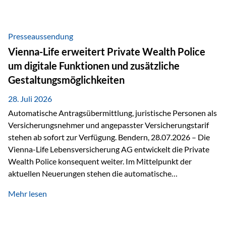
Beratung Digitale Prozesse und künstliche Intelligenz sind
längst Teil des Versicherungsalltags. Sie erleichtern
administrative Aufgaben, beschleunigen Abläufe und
Presseaussendung
schaffen mehr Zeit für das Wesentliche: die persönliche
Vienna-Life erweitert Private Wealth Police
Beratung. Gerade deshalb wird die individuelle Betreuung
um digitale Funktionen und zusätzliche
zum entscheidenden Erfolgsfaktor. Technologie kann
Gestaltungsmöglichkeiten
unterstützen, Vertrauen entsteht jedoch weiterhin im
persönlichen Gespräch. Bei der Vienna-Life reagieren…
28. Juli 2026
Automatische Antragsübermittlung, juristische Personen als
Versicherungsnehmer und angepasster Versicherungstarif
stehen ab sofort zur Verfügung. Bendern, 28.07.2026 – Die
Vienna-Life Lebensversicherung AG entwickelt die Private
Wealth Police konsequent weiter. Im Mittelpunkt der
aktuellen Neuerungen stehen die automatische
Antragsübermittlung, die Möglichkeit, juristische Personen
Mehr lesen
als Versicherungsnehmer einzusetzen, sowie eine
Überarbeitung des zugrundeliegenden Versicherungstarifes.
Durch die automatische Antragsübermittlung wird die