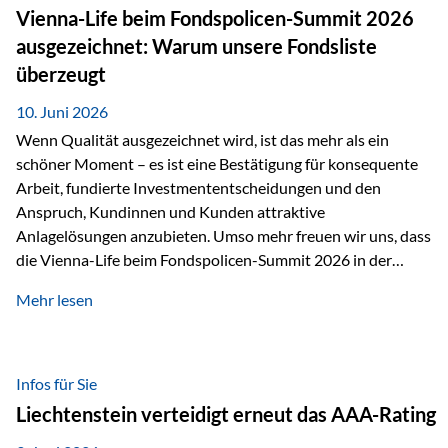
zahlreiche Zukunftstechnologien praktisch unverzichtbar.
Vienna-Life beim Fondspolicen-Summit 2026
Silber findet sich unter anderem in: Solarmodulen
ausgezeichnet: Warum unsere Fondsliste
Elektrofahrzeugen Halbleitern Smartphones und Tablets…
überzeugt
10. Juni 2026
Wenn Qualität ausgezeichnet wird, ist das mehr als ein
schöner Moment – es ist eine Bestätigung für konsequente
Arbeit, fundierte Investmententscheidungen und den
Anspruch, Kundinnen und Kunden attraktive
Anlagelösungen anzubieten. Umso mehr freuen wir uns, dass
die Vienna-Life beim Fondspolicen-Summit 2026 in der
Kategorie ETF/Passiv ausgezeichnet wurde. Grundlage
Mehr lesen
dieser Ehrung ist der renommierte Fondspolicenreport der
SAM – Smart Asset Management Service GmbH, bei dem
mehr als 20 Fondspolicen-Anbieter aus Investmentsicht
analysiert und verglichen wurden. Das Ergebnis: Die ETF-
Infos für Sie
Auswahl der Vienna-Life zählt zu den drei besten Angeboten
Liechtenstein verteidigt erneut das AAA-Rating
am Markt. Für uns ist diese Auszeichnung eine Bestätigung