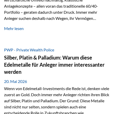
Anlagekonzepte – allen voran das traditionelle 60/40-
Portfolio – geraten dadurch unter Druck. Immer mehr
Anleger suchen deshalb nach Wegen, ihr Vermögen
langfristig gegen Kaufkraftverlust und geopolitische
Mehr lesen
Unsicherheit abzusichern. Genau hier rücken reale und
nicht-inflationierbare Werte wie Gold, Rohstoffe und
digitale Assets wieder in den Fokus. Gold gewinnt seine
monetäre Rolle zurück Gold erlebt derzeit eine
PWP - Private Wealth Police
bemerkenswerte Renaissance als monetärer Wertspeicher.
Silber, Platin & Palladium: Warum diese
Treiber sind Rekordkäufe der Zentralbanken, geopolitische
Edelmetalle für Anleger immer interessanter
Spannungen und ein schleichender Vertrauensverlust in
werden
ungedeckte Papierwährungen. Wie groß dieser
Vertrauensverlust ausfällt, zeigt ein nüchterner
20. Mai 2026
Langfristvergleich: Seit…
Wenn von Edelmetall-Investments die Rede ist, denken viele
zuerst an Gold. Doch immer mehr Anleger richten ihren Blick
auf Silber, Platin und Palladium. Der Grund: Diese Metalle
sind nicht nur selten, sondern spielen auch eine
entscheidende Rolle in Zukunftsbranchen wie