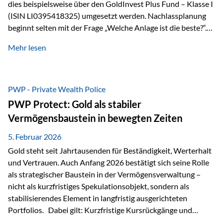
dies beispielsweise über den GoldInvest Plus Fund – Klasse I
(ISIN LI0395418325) umgesetzt werden. Nachlassplanung
beginnt selten mit der Frage „Welche Anlage ist die beste?“.
In der Praxis geht es zuerst um ganz andere Themen:Wer soll
Mehr lesen
was bekommen – wann – und in welcher Struktur?Und vor
allem: Wie lassen sich Streit, Liquiditätsengpässe oder
Notverkäufe vermeiden, wenn ein Todesfall eintritt? Gerade
bei größeren Vermögen ist das entscheidend.
PWP - Private Wealth Police
PWP Protect: Gold als stabiler
Vermögensbaustein in bewegten Zeiten
5. Februar 2026
Gold steht seit Jahrtausenden für Beständigkeit, Werterhalt
und Vertrauen. Auch Anfang 2026 bestätigt sich seine Rolle
als strategischer Baustein in der Vermögensverwaltung –
nicht als kurzfristiges Spekulationsobjekt, sondern als
stabilisierendes Element in langfristig ausgerichteten
Portfolios. Dabei gilt: Kurzfristige Kursrückgänge und
Schwankungen sind jederzeit möglich – insbesondere nach