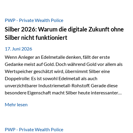
Chancen identifizieren, Risiken bewerten und Portfolios
gezielt steuern. Gerade in einem Umfeld, das von schnellen
Veränderungen geprägt ist, kann diese aktive
PWP - Private Wealth Police
Herangehensweise einen entscheidenden Mehrwert bieten.
Silber 2026: Warum die digitale Zukunft ohne
Was zeichnet aktive Fonds aus? Aktive Fonds verfolgen das
Silber nicht funktioniert
Ziel, nicht nur einen Markt abzubilden, sondern gezielt
Anlageentscheidungen zu treffen. Fondsmanager
17. Juni 2026
analysieren Unternehmen,…
Wenn Anleger an Edelmetalle denken, fällt der erste
Gedanke meist auf Gold. Doch während Gold vor allem als
Wertspeicher geschätzt wird, übernimmt Silber eine
Doppelrolle: Es ist sowohl Edelmetall als auch
unverzichtbarer Industriemetall-Rohstoff. Gerade diese
besondere Eigenschaft macht Silber heute interessanter
denn je. Denn die Welt wird nicht nur digitaler, sondern auch
Mehr lesen
elektrischer – und genau dort spielt Silber eine
entscheidende Rolle. Silber – das Metall der modernen
Wirtschaft Silber verfügt über die höchste elektrische
Leitfähigkeit aller Metalle. Diese Eigenschaft macht es für
PWP - Private Wealth Police