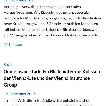
Vermögensverwalter stehen vor einer zentralen
Herausforderung: Wie lässt sich das Ertragspotenzial
bestehender Mandate langfristig steigern, auch ohne laufend
neue Kunden zu gewinnen? Gerade bei stabilen Mandaten
mit hohem Volumen entscheidet die Struktur darüber, wie
viel Vermögen tatsächlich im Bestand bleibt und wie stark
sich das Verwaltungsentgelt über die Jahre entwickelt. Ein
Mehr lesen
Beispiel verdeutlicht diese Wirkung besonders deutlich.
Wird ein Vermögen von 25 Millionen Euro über einen
Zeitraum von 20 Jahren verwaltet, ohne dass neue Kunden
hinzukommen, spielt nicht nur die Rendite eine Rolle. Auch
Social
steuerliche Effekte haben einen erheblichen Einfluss auf…
Gemeinsam stark: Ein Blick hinter die Kulissen
der Vienna-Life und der Vienna Insurance
Group
12. Dezember 2025
In einer Welt, die sich ständig weiterentwickelt, ist es
beruhigend zu wissen, dass man sich auf starke Partner