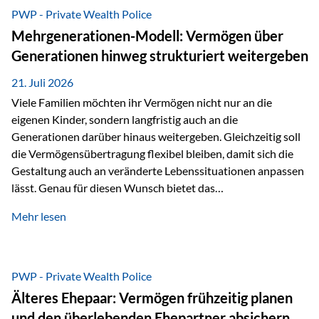
Abwicklung für Vertriebspartner deutlich effizienter
PWP - Private Wealth Police
gestaltet. Anträge werden direkt elektronisch übermittelt,
Mehrgenerationen-Modell: Vermögen über
Medienbrüche reduziert und die weitere Bearbeitung
Generationen hinweg strukturiert weitergeben
beschleunigt. Ab sofort können auch juristische Personen,
wie Kapitalgesellschaften oder Stiftungen, als
21. Juli 2026
Versicherungsnehmer eingesetzt werden. Damit erweitert
Viele Familien möchten ihr Vermögen nicht nur an die
die Vienna-Life die Einsatzmöglichkeiten der Private Wealth
eigenen Kinder, sondern langfristig auch an die
Police insbesondere für…
Generationen darüber hinaus weitergeben. Gleichzeitig soll
die Vermögensübertragung flexibel bleiben, damit sich die
Gestaltung auch an veränderte Lebenssituationen anpassen
lässt. Genau für diesen Wunsch bietet das
Mehrgenerationen-Modell der Private Wealth Police der
Mehr lesen
Vienna-Life eine interessante Lösung. Es ermöglicht,
Vermögen bereits heute generationenübergreifend zu
strukturieren und dennoch flexibel zu bleiben. Die
Ausgangssituation Stellen Sie sich folgende Familie vor: Die
PWP - Private Wealth Police
Großeltern haben über viele Jahre Vermögen aufgebaut. Ihr
Älteres Ehepaar: Vermögen frühzeitig planen
Wunsch ist es, dieses Vermögen nicht nur den eigenen
und den überlebenden Ehepartner absichern