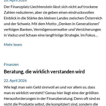
Der Finanzplatz Liechtenstein lässt sich nicht auf trockene
Zahlen reduzieren, aber sie geben einen eindrucksvollen
Einblick in die Stärke des kleinen Landes zwischen Österreich
und der Schweiz. Mit dem Motto „Denken in Generationen“
verfolgen Banken, Vermögensverwalter und Versicherungen
in Vaduz und Schaan eine langfristige Strategie. Im Fokus
stehen dabei vor allem: Qualität Stabilität internationaler
Mehr lesen
Marktzugang Liechtenstein hat sich in den letzten Jahren zu
einem wichtigen Drehpunkt für grenzüberschreitende
Finanzdienstleistungen entwickelt – und die aktuellsten
verfügbaren Kennzahlen (Stand Ende 2024, veröffentlicht
Finanzen
2025/2026)…
Beratung, die wirklich verstanden wird
22. April 2026
Wie legt man sein Geld sinnvoll an und vor allem so, dass
man es wirklich versteht? Genau hier liegt eine der größten
Herausforderungen in der Finanzberatung. Denn oft sind es
nicht die Produkte selbst, die kompliziert sind, sondern die