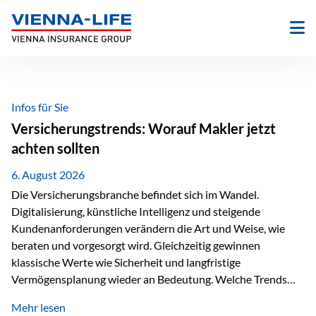
Zum
Inhalt
springen
Infos für Sie
Versicherungstrends: Worauf Makler jetzt
achten sollten
6. August 2026
Die Versicherungsbranche befindet sich im Wandel.
Digitalisierung, künstliche Intelligenz und steigende
Kundenanforderungen verändern die Art und Weise, wie
beraten und vorgesorgt wird. Gleichzeitig gewinnen
klassische Werte wie Sicherheit und langfristige
Vermögensplanung wieder an Bedeutung. Welche Trends
sollten Versicherungsmakler deshalb aktuell besonders im
Mehr lesen
Blick behalten? Digitalisierung und KI verändern die