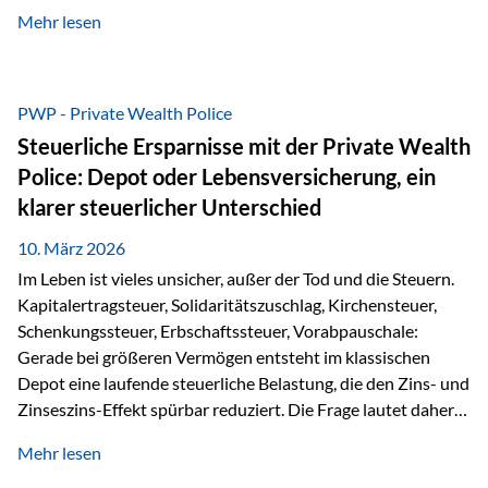
kontinuierliche Weiterbildung von vertrieblich tätigen
Mehr lesen
Personen transparent zu dokumentieren. Seit der
Umsetzung der EU-Versicherungsvertriebsrichtlinie besteht
eine gesetzliche Weiterbildungspflicht von mindestens 15
Stunden pro Jahr für vertrieblich tätige Personen in der
PWP - Private Wealth Police
Versicherungsbranche. Über die Weiterbildungsdatenbank
Steuerliche Ersparnisse mit der Private Wealth
von „gut beraten“ können absolvierte Bildungsmaßnahmen
Police: Depot oder Lebensversicherung, ein
zentral erfasst und dokumentiert werden. „gut beraten“
klarer steuerlicher Unterschied
zertifiziert Als zertifizierter Bildungsanbieter können unsere
Webinare nun für die…
10. März 2026
Im Leben ist vieles unsicher, außer der Tod und die Steuern.
Kapitalertragsteuer, Solidaritätszuschlag, Kirchensteuer,
Schenkungssteuer, Erbschaftssteuer, Vorabpauschale:
Gerade bei größeren Vermögen entsteht im klassischen
Depot eine laufende steuerliche Belastung, die den Zins- und
Zinseszins-Effekt spürbar reduziert. Die Frage lautet daher:
Wie kann Vermögen strukturiert werden, damit Steuern
Mehr lesen
nicht laufend Kapital entziehen – sondern möglichst lange im
System arbeiten? Hier setzt die Private Wealth Police an.