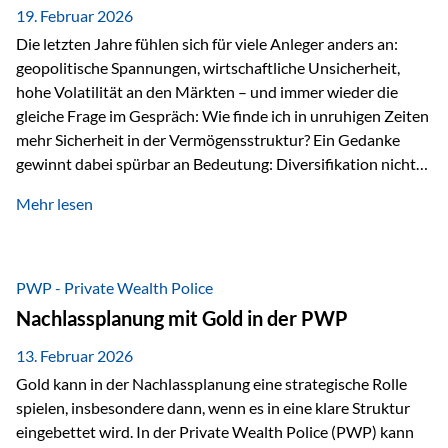
19. Februar 2026
Die letzten Jahre fühlen sich für viele Anleger anders an:
geopolitische Spannungen, wirtschaftliche Unsicherheit,
hohe Volatilität an den Märkten – und immer wieder die
gleiche Frage im Gespräch: Wie finde ich in unruhigen Zeiten
mehr Sicherheit in der Vermögensstruktur? Ein Gedanke
gewinnt dabei spürbar an Bedeutung: Diversifikation nicht
nur über Anlageklassen, sondern auch über Jurisdiktionen.
Mehr lesen
Wer Vermögen ausschließlich in einem Rechtsraum
organisiert, ist auch von dessen Rahmenbedingungen
besonders abhängig. Genau hier kann das Fürstentum
Liechtenstein eine Rolle spielen: außerhalb der EU, ohne
PWP - Private Wealth Police
Euro, mit einem eigenständigen Rechts- und Finanzplatz.
Nachlassplanung mit Gold in der PWP
Und genau an dieser Stelle setzt der 3-Zellenschutz an –…
13. Februar 2026
Gold kann in der Nachlassplanung eine strategische Rolle
spielen, insbesondere dann, wenn es in eine klare Struktur
eingebettet wird. In der Private Wealth Police (PWP) kann