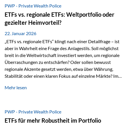
gerade dann, wenn Märkte nervös werden,…
PWP - Private Wealth Police
ETFs vs. regionale ETFs: Weltportfolio oder
gezielter Heimvorteil?
22. Januar 2026
„ETFs vs. regionale ETFs“ klingt nach einer Detailfrage – ist
aber in Wahrheit eine Frage des Anlagestils. Soll möglichst
breit in die Weltwirtschaft investiert werden, um regionale
Überraschungen zu entschärfen? Oder sollen bewusst
regionale Akzente gesetzt werden, etwa über Währung,
Stabilität oder einen klaren Fokus auf einzelne Märkte? Im
Rahmen der fondsgebundenen Lebensversicherung Private
Mehr lesen
Wealth Police der Vienna-Life lassen sich beide Ansätze
kombinieren. Der „Schutz“ im Portfolio entsteht dabei nicht
als Garantie, sondern als Zusammenspiel aus
Risikostreuung, Inflationsrobustheit und Stabilisierung. 1)
PWP - Private Wealth Police
Die Philosophiefrage: breit oder bewusst? Global investieren
ETFs für mehr Robustheit im Portfolio
bedeutet: Das Portfolio bildet die Weltmärkte möglichst