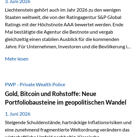
unseres Weges und unseres Anspruchs,…
3. Juni 2026
Liechtenstein gehört auch im Jahr 2026 zu den wenigen
Staaten weltweit, die von der Ratingagentur S&P Global
Ratings mit der Höchstnote AAA bewertet werden. Ende
Mai bestätigte die Agentur die Bestnote und vergab
gleichzeitig einen stabilen Ausblick für die kommenden
Jahre. Für Unternehmen, Investoren und die Bevölkerung ist
diese Einstufung ein wichtiges Signal. Sie unterstreicht die
Mehr lesen
finanzielle Stabilität des Landes sowie das Vertrauen
internationaler Märkte in den Wirtschafts- und
Finanzstandort Liechtenstein. Starker Wirtschaftsstandort
trotz Herausforderungen Die weltwirtschaftlichen
PWP - Private Wealth Police
Rahmenbedingungen bleiben anspruchsvoll. Geopolitische
Gold, Bitcoin und Rohstoffe: Neue
Unsicherheiten, eine verhaltene Investitionstätigkeit und
Portfoliobausteine im geopolitischen Wandel
eine schwächere Nachfrage in wichtigen Exportmärkten
beeinflussen auch die liechtensteinische Wirtschaft.
1. Juni 2026
Dennoch sieht…
Steigende Schuldenstände, hartnäckige Inflationsrisiken und
eine zunehmend fragmentierte Weltordnung verändern das
wirtschaftliche Umfeld nachhaltig. Klassische