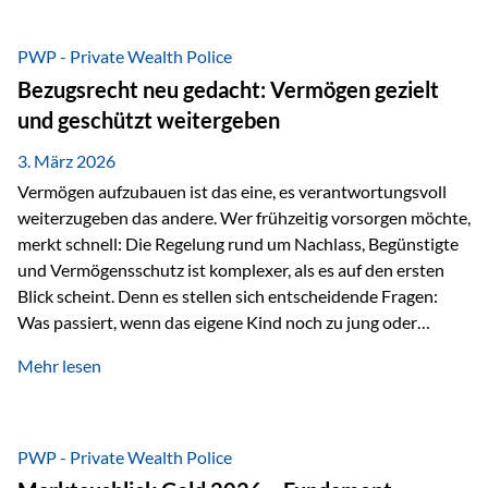
Das Problem: Laufende Besteuerung im Depot Im
Privatdepot fallen an: Abgeltungssteuer Fondsbesteuerung
PWP - Private Wealth Police
(Vorabpauschale, Teilfreistellung) Kein steuerlicher Abzug
Bezugsrecht neu gedacht: Vermögen gezielt
der Vermögensverwaltungs-Gebühren /
und geschützt weitergeben
Depotbankgebühren Jährliches Steuerreporting erforderlich
Zinsen, Dividenden und Kursgewinne werden laufend
3. März 2026
besteuert.
Vermögen aufzubauen ist das eine, es verantwortungsvoll
weiterzugeben das andere. Wer frühzeitig vorsorgen möchte,
merkt schnell: Die Regelung rund um Nachlass, Begünstigte
und Vermögensschutz ist komplexer, als es auf den ersten
Blick scheint. Denn es stellen sich entscheidende Fragen:
Was passiert, wenn das eigene Kind noch zu jung oder
unerfahren ist, um eine größere Summe sinnvoll zu
Mehr lesen
verwalten? Wie kann verhindert werden, dass Ex-Partner,
Gläubiger oder andere Dritte Zugriff auf das Vermögen
erhalten? Und wie lässt sich Vermögen klar und
unbürokratisch übertragen, ohne ausschließlich auf ein
PWP - Private Wealth Police
Testament angewiesen zu sein? Wenn klassische Lösungen