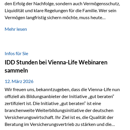
den Erfolg der Nachfolge, sondern auch Vermögensschutz,
Liquidität und klare Regelungen für die Familie. Wer sein
Vermögen langfristig sichern möchte, muss heute
international denken. Und genau hier setzt das Buch
Mehr lesen
„Erfolgsformel Liechtenstein“, herausgegeben und verfasst
von Rolf Klein, an – ein praxisnahes Nachschlagewerk, das
Vermögensnachfolge, Vermögensmanagement und
Vermögensschutz strategisch miteinander verbindet.
Infos für Sie
Warum klassische Nachfolgeplanung oft scheitert Viele
IDD Stunden bei Vienna-Life Webinaren
Vermögen werden erst im Todesfall übertragen. Das kann zu
sammeln
Problemen führen: Hohe Erbschaftsteuern Streitigkeiten
zwischen Erben Liquiditätsprobleme bei Immobilien…
12. März 2026
Wir freuen uns, bekanntzugeben, dass die Vienna-Life nun
offiziell als Bildungsanbieter der Initiative „gut beraten“
zertifiziert ist. Die Initiative „gut beraten“ ist eine
branchenweite Weiterbildungsinitiative der deutschen
Versicherungswirtschaft. Ihr Ziel ist es, die Qualität der
Beratung im Versicherungsvertrieb zu stärken und die