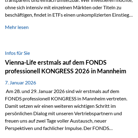
ohne sich intensiv mit einzelnen Märkten oder Titeln zu
beschäftigen, findet in ETFs einen unkomplizierten Einstieg
in den Kapitalmarkt. Aktiv gemanagte Fonds hingegen
Mehr lesen
werden häufig kritisch betrachtet. Sie gelten als teurer,
komplexer und weniger zeitgemäß. Doch greift diese
Einschätzung wirklich zu kurz? Ein differenzierter Blick zeigt:
Beide Ansätze haben ihre Berechtigung und ihre Stärken
Infos für Sie
entfalten sie oft gerade in Kombination. ETFs: Effizient, breit
Vienna-Life erstmals auf dem FONDS
gestreut und klar strukturiert…
professionell KONGRESS 2026 in Mannheim
7. Januar 2026
Am 28. und 29. Januar 2026 sind wir erstmals auf dem
FONDS professionell KONGRESS in Mannheim vertreten.
Damit setzen wir einen weiteren wichtigen Schritt im
persönlichen Dialog mit unseren Vertriebspartnern und
freuen uns auf zwei Tage voller Austausch, neuer
Perspektiven und fachlicher Impulse. Der FONDS
professionell KONGRESS zählt zu den wichtigsten