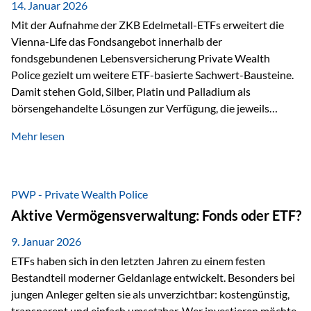
breit ab, ohne die…
14. Januar 2026
Mit der Aufnahme der ZKB Edelmetall-ETFs erweitert die
Vienna-Life das Fondsangebot innerhalb der
fondsgebundenen Lebensversicherung Private Wealth
Police gezielt um weitere ETF-basierte Sachwert-Bausteine.
Damit stehen Gold, Silber, Platin und Palladium als
börsengehandelte Lösungen zur Verfügung, die jeweils
physisch hinterlegte Edelmetalle abbilden. Der Fokus liegt
Mehr lesen
dabei nicht auf einzelnen Marktmeinungen, sondern auf
einer systematischen Portfoliologik: ETFs dienen als
transparente, effiziente Bausteine für Risikostreuung,
Inflationsrobustheit und Stabilisierung – eingebettet in eine
PWP - Private Wealth Police
liechtensteinische Versicherungsstruktur. Die
Aktive Vermögensverwaltung: Fonds oder ETF?
Sicherheitsarchitektur: Liechtenstein als Strukturprinzip Die
Private Wealth Police positioniert sich mit einer dreistufigen
9. Januar 2026
Sicherheitsarchitektur, die auf mehreren Ebenen ansetzt:
ETFs haben sich in den letzten Jahren zu einem festen
Stufe 1: Versicherer-Ebene • Versicherung mit…
Bestandteil moderner Geldanlage entwickelt. Besonders bei
jungen Anleger gelten sie als unverzichtbar: kostengünstig,
transparent und einfach umsetzbar. Wer investieren möchte,