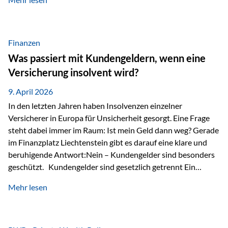
Modernes Value Investing als Grundlage Der
Investmentansatz von Estably basiert auf der
Weiterentwicklung des klassischen Value Investing. Im
Fokus stehen Unternehmen, deren Börsenkurs unter ihrem
Finanzen
inneren Wert liegt. Neben klassischen
Was passiert mit Kundengeldern, wenn eine
Bewertungskennzahlen werden auch qualitative Faktoren
Versicherung insolvent wird?
wie Geschäftsmodell, Wettbewerbsvorteile und
Managementqualität…
9. April 2026
In den letzten Jahren haben Insolvenzen einzelner
Versicherer in Europa für Unsicherheit gesorgt. Eine Frage
steht dabei immer im Raum: Ist mein Geld dann weg? Gerade
im Finanzplatz Liechtenstein gibt es darauf eine klare und
beruhigende Antwort:Nein – Kundengelder sind besonders
geschützt. Kundengelder sind gesetzlich getrennt Ein
zentraler Schutzmechanismus in Liechtenstein ist die
Mehr lesen
sogenannte Sondermasse. Das bedeutet:Die
Vermögenswerte, die zur Deckung der
Versicherungsverpflichtungen dienen, werden rechtlich vom
Vermögen der Versicherungsgesellschaft getrennt. Konkret