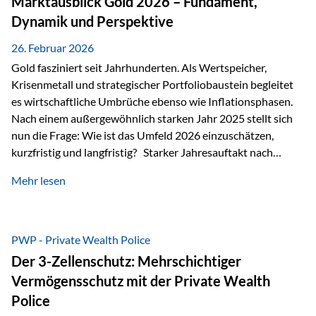
Marktausblick Gold 2026 – Fundament,
nicht ausreichen Traditionelle Nachlassregelungen stoßen
Dynamik und Perspektive
oft…
26. Februar 2026
Gold fasziniert seit Jahrhunderten. Als Wertspeicher,
Krisenmetall und strategischer Portfoliobaustein begleitet
es wirtschaftliche Umbrüche ebenso wie Inflationsphasen.
Nach einem außergewöhnlich starken Jahr 2025 stellt sich
nun die Frage: Wie ist das Umfeld 2026 einzuschätzen,
kurzfristig und langfristig? Starker Jahresauftakt nach
außergewöhnlichem Vorjahr Gold ist mit deutlicher
Mehr lesen
Dynamik in das Jahr 2026 gestartet. Zwischen dem
01.01.2026 und dem 31.01.2026 das Edelmetall: +12,8 % in
USD +11,7 % in EUR Durchschnitt über alle betrachteten
Währungen: +11,5 % Bereits 2025 war ein außergewöhnlich
PWP - Private Wealth Police
starkes Jahr: +64,4 % in USD Durchschnitt über alle
Der 3-Zellenschutz: Mehrschichtiger
Währungen: +56,6 % Langfristig zeigt sich ebenfalls ein
Vermögensschutz mit der Private Wealth
solides…
Police