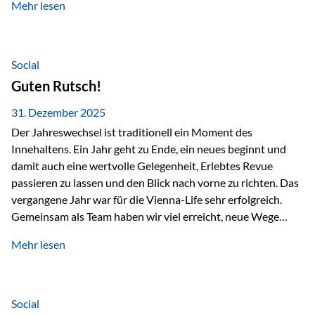
Mehr lesen
Branchentreffen für Finanz- und Versicherungsprofis im
deutschsprachigen Raum. Für uns bietet die Veranstaltung
die ideale Plattform, um aktuelle Themen rund um Vorsorge,
Vermögensstrukturierung und Nachfolgeplanung
Social
gemeinsam zu diskutieren. Persönlich für Sie vor Ort An
Guten Rutsch!
beiden Kongresstagen stehen Ihnen Maximilian
Fichtenbauer, Dirk…
31. Dezember 2025
Der Jahreswechsel ist traditionell ein Moment des
Innehaltens. Ein Jahr geht zu Ende, ein neues beginnt und
damit auch eine wertvolle Gelegenheit, Erlebtes Revue
passieren zu lassen und den Blick nach vorne zu richten. Das
vergangene Jahr war für die Vienna-Life sehr erfolgreich.
Gemeinsam als Team haben wir viel erreicht, neue Wege
beschritten und besondere Momente erlebt.
Mehr lesen
Veranstaltungen wie der Schnifisschnauf, aber auch unsere
Teamevents, vom Minigolf bis zur Weihnachtsfeier, haben
den Zusammenhalt gestärkt und gezeigt, wie wichtig ein
starkes Miteinander ist. Neben diesen gemeinsamen
Social