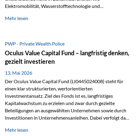
Elektromobilität, Wasserstofftechnologie und
Digitalisierung. Dadurch verbinden sie zwei wichtige
Mehr lesen
Faktoren für Investoren – begrenztes Angebot und
steigende industrielle Nachfrage. Edelmetalle als
Investment mit Zukunftspotenzial Während Gold oft als
klassischer „Sicherheitsanker“ gilt, bieten Silber, Platin und
PWP - Private Wealth Police
Palladium zusätzlich die Chance, von technologischen
Oculus Value Capital Fund – langfristig denken,
Entwicklungen zu profitieren. Die Nachfrage entsteht nicht
gezielt investieren
nur durch Anleger, sondern vor allem durch die Industrie.
Gerade in…
13. Mai 2026
Der Oculus Value Capital Fund (LI0445024008) steht für
einen klar strukturierten, wertorientierten
Investmentansatz. Ziel des Fonds ist es, langfristiges
Kapitalwachstum zu erzielen und zwar durch gezielte
Beteiligungen an ausgewählten Unternehmen sowie durch
Investitionen in Unternehmensanleihen. Dabei verfolgt das
Fondsmanagement eine klare Philosophie: Nicht kurzfristige
Mehr lesen
Marktbewegungen stehen im Fokus, sondern die