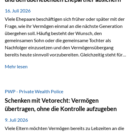
Kindern, sondern langfristig auch den Enkeln zukommen zu…
16. Juli 2026
Viele Ehepaare beschäftigen sich früher oder später mit der
Frage, wie ihr Vermögen einmal an die nächste Generation
übergehen soll. Häufig besteht der Wunsch, den
gemeinsamen Sohn oder die gemeinsame Tochter als
Nachfolger einzusetzen und den Vermögensübergang
bereits heute sinnvoll vorzubereiten. Gleichzeitig steht für
viele Ehepaare ein weiterer Aspekt im Mittelpunkt: Was
Mehr lesen
passiert, wenn einer der beiden verstirbt? Der überlebende
Ehepartner soll auch dann weiterhin finanziell unabhängig
bleiben und uneingeschränkt über das gemeinsame
Vermögen verfügen können. Genau für diese
PWP - Private Wealth Police
Ausgangssituation bietet die Private Wealth Police der
Schenken mit Vetorecht: Vermögen
Vienna-Life eine durchdachte Gestaltungsmöglichkeit. Die
übertragen, ohne die Kontrolle aufzugeben
Ausgangssituation Stellen Sie sich folgendes Beispiel vor:
Ein…
9. Juli 2026
Viele Eltern möchten Vermögen bereits zu Lebzeiten an die