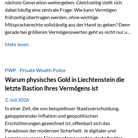
nächste Generation weitergeben. Gleichzeitig stellt sich
dabei häufig eine zentrale Frage: Wie kann Vermögen
frühzeitig übertragen werden, ohne wichtige
Mitspracherechte vollständig aus der Hand zu geben? Denn
gerade bei größeren Vermögenswerten geht es nicht nur um
die Frage der Übertragung. Es geht auch darum,
Mehr lesen
sicherzustellen, dass das Vermögen langfristig erhalten
bleibt und entsprechend der ursprünglichen Planung
verwendet wird. Ein Beispiel aus der Praxis Stellen Sie sich
folgende Situation vor: Ein Vater schenkt seiner Tochter
PWP - Private Wealth Police
einen Teil seines Vermögens. Einige Jahre später möchte die
Warum physisches Gold in Liechtenstein die
Tochter das Geld kurzfristig verwenden, um…
letzte Bastion Ihres Vermögens ist
2. Juli 2026
In einer Zeit, die von beispielloser Staatsverschuldung,
galoppierender Inflation und geopolitischen
Erschütterungen gezeichnet ist, offenbart sich das
Paradoxon der modernen Sicherheit: Je digitaler und
komplexer unsere Finanzsysteme werden, desto fragiler