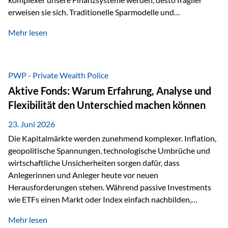
erweisen sie sich. Traditionelle Sparmodelle und
papierbasierte Anlagen, die über Jahrzehnte als
Mehr lesen
unumstößlich galten, versagen angesichts der expansiven
Geldpolitik der Zentralbanken. In diesem Umfeld stellt die
Rückbesinnung auf ein Jahrtausende altes Edelmetall keine
Nostalgie dar, sondern ist die modernste und strategisch
PWP - Private Wealth Police
klügste Antwort auf globale Instabilität. Physische Werte
Aktive Fonds: Warum Erfahrung, Analyse und
und der richtige Rechtsstandort sind heute keine bloße
Flexibilität den Unterschied machen können
Option mehr, sondern eine strategische Notwendigkeit. 1.
Der massive Aufwand hinter einem winzigen…
23. Juni 2026
Die Kapitalmärkte werden zunehmend komplexer. Inflation,
geopolitische Spannungen, technologische Umbrüche und
wirtschaftliche Unsicherheiten sorgen dafür, dass
Anlegerinnen und Anleger heute vor neuen
Herausforderungen stehen. Während passive Investments
wie ETFs einen Markt oder Index einfach nachbilden,
verfolgen aktiv gemanagte Fonds einen anderen Ansatz: Sie
Mehr lesen
setzen auf die Expertise erfahrener Fondsmanager, die