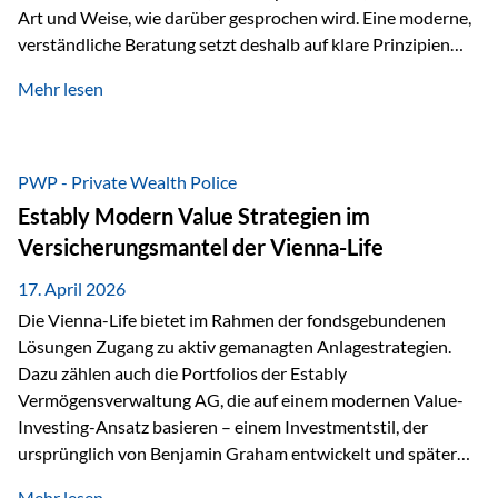
Art und Weise, wie darüber gesprochen wird. Eine moderne,
verständliche Beratung setzt deshalb auf klare Prinzipien
statt auf komplizierte Prognosen. Im Mittelpunkt stehen
Mehr lesen
fünf zentrale Faktoren: eine saubere Struktur, breite
Risikostreuung, Kosteneffizienz, steuerliche Optimierung
und ein wissenschaftlich fundierter Ansatz. Impulse zu
diesem Thema liefern unter anderem die praxisnahen
PWP - Private Wealth Police
Ansätze von Finanzexperte Klaus Rost, der seit vielen Jahren
Estably Modern Value Strategien im
für eine verständliche und…
Versicherungsmantel der Vienna-Life
17. April 2026
Die Vienna-Life bietet im Rahmen der fondsgebundenen
Lösungen Zugang zu aktiv gemanagten Anlagestrategien.
Dazu zählen auch die Portfolios der Estably
Vermögensverwaltung AG, die auf einem modernen Value-
Investing-Ansatz basieren – einem Investmentstil, der
ursprünglich von Benjamin Graham entwickelt und später
durch Investoren wie Warren Buffett weiter geprägt wurde.
Mehr lesen