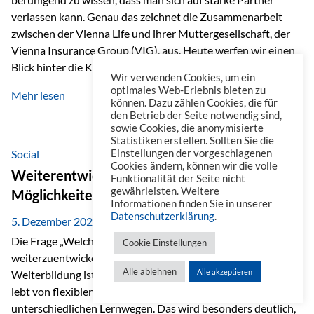
verlassen kann. Genau das zeichnet die Zusammenarbeit
zwischen der Vienna Life und ihrer Muttergesellschaft, der
Vienna Insurance Group (VIG), aus. Heute werfen wir einen
Blick hinter die Kulissen auf eine Unternehmensgruppe mit
Wir verwenden Cookies, um ein
beeindruckender Geschichte, gewachsenem Know-how und
optimales Web-Erlebnis bieten zu
Mehr lesen
einem stabilen Fundament. Ein starkes Netzwerk in ganz
können. Dazu zählen Cookies, die für
den Betrieb der Seite notwendig sind,
Europa Die Vienna Insurance Group ist die führende
sowie Cookies, die anonymisierte
Versicherungsgruppe in Zentral- und Osteuropa. Mit über
Statistiken erstellen. Sollten Sie die
50 Versicherungsgesellschaften in insgesamt 30 Ländern
Social
Einstellungen der vorgeschlagenen
Cookies ändern, können wir die volle
verbindet sie regionale Stärke mit internationaler
Weiterentwicklung im Berufsalltag: Welche
Funktionalität der Seite nicht
Kompetenz.
gewährleisten. Weitere
Möglichkeiten es gibt
Informationen finden Sie in unserer
Datenschutzerklärung
.
5. Dezember 2025
Die Frage „Welche Möglichkeiten gibt es, sich
Cookie Einstellungen
weiterzuentwickeln?“ lässt sich heute vielseitig beantworten.
Alle ablehnen
Alle akzeptieren
Weiterbildung ist längst kein starrer Prozess mehr, sondern
lebt von flexiblen Formaten, individuellen Bedürfnissen und
unterschiedlichen Lernwegen. Das wird besonders deutlich,