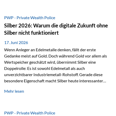
Chancen identifizieren, Risiken bewerten und Portfolios
gezielt steuern. Gerade in einem Umfeld, das von schnellen
Veränderungen geprägt ist, kann diese aktive
PWP - Private Wealth Police
Herangehensweise einen entscheidenden Mehrwert bieten.
Silber 2026: Warum die digitale Zukunft ohne
Was zeichnet aktive Fonds aus? Aktive Fonds verfolgen das
Silber nicht funktioniert
Ziel, nicht nur einen Markt abzubilden, sondern gezielt
Anlageentscheidungen zu treffen. Fondsmanager
17. Juni 2026
analysieren Unternehmen,…
Wenn Anleger an Edelmetalle denken, fällt der erste
Gedanke meist auf Gold. Doch während Gold vor allem als
Wertspeicher geschätzt wird, übernimmt Silber eine
Doppelrolle: Es ist sowohl Edelmetall als auch
unverzichtbarer Industriemetall-Rohstoff. Gerade diese
besondere Eigenschaft macht Silber heute interessanter
denn je. Denn die Welt wird nicht nur digitaler, sondern auch
Mehr lesen
elektrischer – und genau dort spielt Silber eine
entscheidende Rolle. Silber – das Metall der modernen
Wirtschaft Silber verfügt über die höchste elektrische
Leitfähigkeit aller Metalle. Diese Eigenschaft macht es für
PWP - Private Wealth Police