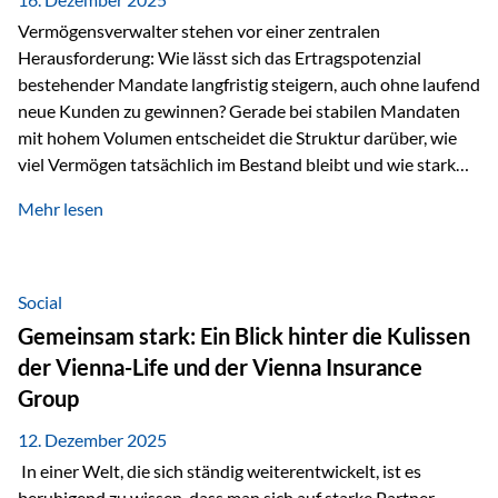
Vermögensverwalter stehen vor einer zentralen
Herausforderung: Wie lässt sich das Ertragspotenzial
bestehender Mandate langfristig steigern, auch ohne laufend
neue Kunden zu gewinnen? Gerade bei stabilen Mandaten
mit hohem Volumen entscheidet die Struktur darüber, wie
viel Vermögen tatsächlich im Bestand bleibt und wie stark
sich das Verwaltungsentgelt über die Jahre entwickelt. Ein
Mehr lesen
Beispiel verdeutlicht diese Wirkung besonders deutlich.
Wird ein Vermögen von 25 Millionen Euro über einen
Zeitraum von 20 Jahren verwaltet, ohne dass neue Kunden
hinzukommen, spielt nicht nur die Rendite eine Rolle. Auch
Social
steuerliche Effekte haben einen erheblichen Einfluss auf…
Gemeinsam stark: Ein Blick hinter die Kulissen
der Vienna-Life und der Vienna Insurance
Group
12. Dezember 2025
In einer Welt, die sich ständig weiterentwickelt, ist es
beruhigend zu wissen, dass man sich auf starke Partner