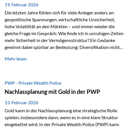
19. Februar 2026
Die letzten Jahre fühlen sich für viele Anleger anders an:
geopolitische Spannungen, wirtschaftliche Unsicherheit,
hohe Volatilität an den Märkten – und immer wieder die
gleiche Frage im Gespräch: Wie finde ich in unruhigen Zeiten
mehr Sicherheit in der Vermögensstruktur? Ein Gedanke
gewinnt dabei spürbar an Bedeutung: Diversifikation nicht
nur über Anlageklassen, sondern auch über Jurisdiktionen.
Mehr lesen
Wer Vermögen ausschließlich in einem Rechtsraum
organisiert, ist auch von dessen Rahmenbedingungen
besonders abhängig. Genau hier kann das Fürstentum
Liechtenstein eine Rolle spielen: außerhalb der EU, ohne
PWP - Private Wealth Police
Euro, mit einem eigenständigen Rechts- und Finanzplatz.
Nachlassplanung mit Gold in der PWP
Und genau an dieser Stelle setzt der 3-Zellenschutz an –…
13. Februar 2026
Gold kann in der Nachlassplanung eine strategische Rolle
spielen, insbesondere dann, wenn es in eine klare Struktur
eingebettet wird. In der Private Wealth Police (PWP) kann