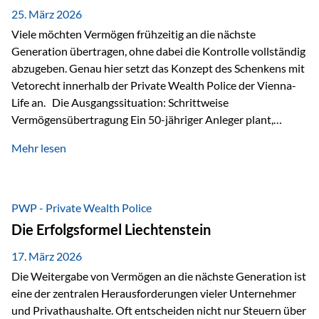
Besonders hervorzuheben ist hierbei Artikel 14 der
25. März 2026
liechtensteinischen Verfassung. Darin…
Viele möchten Vermögen frühzeitig an die nächste
Generation übertragen, ohne dabei die Kontrolle vollständig
abzugeben. Genau hier setzt das Konzept des Schenkens mit
Vetorecht innerhalb der Private Wealth Police der Vienna-
Life an. Die Ausgangssituation: Schrittweise
Vermögensübertragung Ein 50-jähriger Anleger plant,
seinem Kind Vermögen zu übertragen. Dabei soll nicht nur
Mehr lesen
der steuerliche Freibetrag optimal genutzt werden, sondern
auch sichergestellt sein, dass mit dem verschenken Geld
verantwortungsvoll umgegangen wird. Das Ziel:Eine
strukturierte, langfristige Vermögensübertragung, ohne die
PWP - Private Wealth Police
Kontrolle vollständig aus der Hand zu geben. Die Lösung:
Die Erfolgsformel Liechtenstein
Abschmelzung mit Vetorecht Die Umsetzung erfolgt über die
Private Wealth Police…
17. März 2026
Die Weitergabe von Vermögen an die nächste Generation ist
eine der zentralen Herausforderungen vieler Unternehmer
und Privathaushalte. Oft entscheiden nicht nur Steuern über