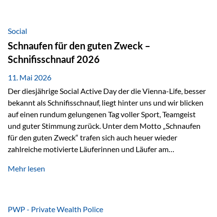
tatsächliche wirtschaftliche Entwicklung von Unternehmen
über viele Jahre hinweg. Als Teil der Produktauswahl
innerhalb der Private Wealth Police der Vienna-Life steht
Social
der Oculus Value Capital Fund für einen langfristig
Schnaufen für den guten Zweck –
orientierten Value-Investing-Ansatz mit Fokus auf
Schnifisschnauf 2026
fundamentale Unternehmensanalyse und nachhaltige
Wertentwicklung. Der Investmentansatz: Value Investing
11. Mai 2026
mit Weitblick Im Zentrum steht ein…
Der diesjährige Social Active Day der die Vienna-Life, besser
bekannt als Schnifisschnauf, liegt hinter uns und wir blicken
auf einen rundum gelungenen Tag voller Sport, Teamgeist
und guter Stimmung zurück. Unter dem Motto „Schnaufen
für den guten Zweck“ trafen sich auch heuer wieder
zahlreiche motivierte Läuferinnen und Läufer am
Dünserberg in Schnifis, um gemeinsam sportliche
Mehr lesen
Höchstleistungen für einen guten Zweck zu erbringen. Mit
grosser Freude dürfen wir verkünden, dass dabei
beeindruckende 14.000 Euro zugunsten des Schulheims
Mäder gesammelt werden konnten. Die anspruchsvolle
PWP - Private Wealth Police