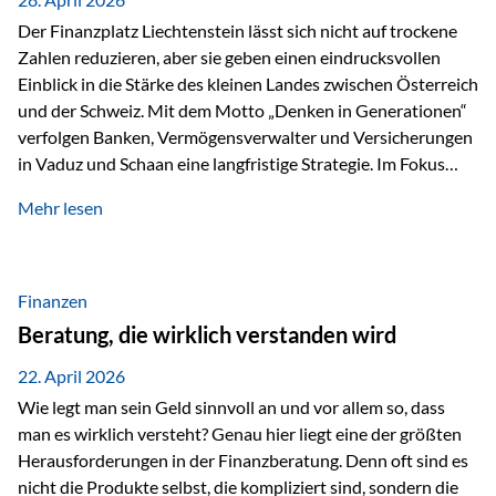
Der Finanzplatz Liechtenstein lässt sich nicht auf trockene
Zahlen reduzieren, aber sie geben einen eindrucksvollen
Einblick in die Stärke des kleinen Landes zwischen Österreich
und der Schweiz. Mit dem Motto „Denken in Generationen“
verfolgen Banken, Vermögensverwalter und Versicherungen
in Vaduz und Schaan eine langfristige Strategie. Im Fokus
stehen dabei vor allem: Qualität Stabilität internationaler
Mehr lesen
Marktzugang Liechtenstein hat sich in den letzten Jahren zu
einem wichtigen Drehpunkt für grenzüberschreitende
Finanzdienstleistungen entwickelt – und die aktuellsten
verfügbaren Kennzahlen (Stand Ende 2024, veröffentlicht
Finanzen
2025/2026)…
Beratung, die wirklich verstanden wird
22. April 2026
Wie legt man sein Geld sinnvoll an und vor allem so, dass
man es wirklich versteht? Genau hier liegt eine der größten
Herausforderungen in der Finanzberatung. Denn oft sind es
nicht die Produkte selbst, die kompliziert sind, sondern die