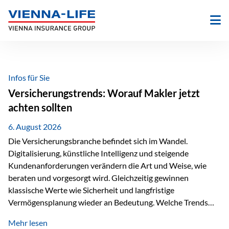
Zum
Inhalt
springen
Infos für Sie
Versicherungstrends: Worauf Makler jetzt
achten sollten
6. August 2026
Die Versicherungsbranche befindet sich im Wandel.
Digitalisierung, künstliche Intelligenz und steigende
Kundenanforderungen verändern die Art und Weise, wie
beraten und vorgesorgt wird. Gleichzeitig gewinnen
klassische Werte wie Sicherheit und langfristige
Vermögensplanung wieder an Bedeutung. Welche Trends
sollten Versicherungsmakler deshalb aktuell besonders im
Mehr lesen
Blick behalten? Digitalisierung und KI verändern die