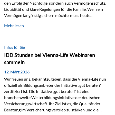
den Erfolg der Nachfolge, sondern auch Vermögensschutz,
Liquidität und klare Regelungen für die Familie. Wer sein
Vermögen langfristig sichern möchte, muss heute
international denken. Und genau hier setzt das Buch
Mehr lesen
„Erfolgsformel Liechtenstein“, herausgegeben und verfasst
von Rolf Klein, an – ein praxisnahes Nachschlagewerk, das
Vermögensnachfolge, Vermögensmanagement und
Vermögensschutz strategisch miteinander verbindet.
Infos für Sie
Warum klassische Nachfolgeplanung oft scheitert Viele
IDD Stunden bei Vienna-Life Webinaren
Vermögen werden erst im Todesfall übertragen. Das kann zu
sammeln
Problemen führen: Hohe Erbschaftsteuern Streitigkeiten
zwischen Erben Liquiditätsprobleme bei Immobilien…
12. März 2026
Wir freuen uns, bekanntzugeben, dass die Vienna-Life nun
offiziell als Bildungsanbieter der Initiative „gut beraten“
zertifiziert ist. Die Initiative „gut beraten“ ist eine
branchenweite Weiterbildungsinitiative der deutschen
Versicherungswirtschaft. Ihr Ziel ist es, die Qualität der
Beratung im Versicherungsvertrieb zu stärken und die