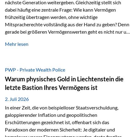
nächste Generation weitergeben. Gleichzeitig stellt sich
dabei häufig eine zentrale Frage: Wie kann Vermögen
frühzeitig übertragen werden, ohne wichtige
Mitspracherechte vollständig aus der Hand zu geben? Denn
gerade bei größeren Vermögenswerten geht es nicht nur um
die Frage der Übertragung. Es geht auch darum,
Mehr lesen
sicherzustellen, dass das Vermögen langfristig erhalten
bleibt und entsprechend der ursprünglichen Planung
verwendet wird. Ein Beispiel aus der Praxis Stellen Sie sich
folgende Situation vor: Ein Vater schenkt seiner Tochter
PWP - Private Wealth Police
einen Teil seines Vermögens. Einige Jahre später möchte die
Warum physisches Gold in Liechtenstein die
Tochter das Geld kurzfristig verwenden, um…
letzte Bastion Ihres Vermögens ist
2. Juli 2026
In einer Zeit, die von beispielloser Staatsverschuldung,
galoppierender Inflation und geopolitischen
Erschütterungen gezeichnet ist, offenbart sich das
Paradoxon der modernen Sicherheit: Je digitaler und
komplexer unsere Finanzsysteme werden, desto fragiler