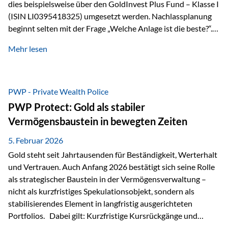
dies beispielsweise über den GoldInvest Plus Fund – Klasse I
(ISIN LI0395418325) umgesetzt werden. Nachlassplanung
beginnt selten mit der Frage „Welche Anlage ist die beste?“.
In der Praxis geht es zuerst um ganz andere Themen:Wer soll
Mehr lesen
was bekommen – wann – und in welcher Struktur?Und vor
allem: Wie lassen sich Streit, Liquiditätsengpässe oder
Notverkäufe vermeiden, wenn ein Todesfall eintritt? Gerade
bei größeren Vermögen ist das entscheidend.
PWP - Private Wealth Police
PWP Protect: Gold als stabiler
Vermögensbaustein in bewegten Zeiten
5. Februar 2026
Gold steht seit Jahrtausenden für Beständigkeit, Werterhalt
und Vertrauen. Auch Anfang 2026 bestätigt sich seine Rolle
als strategischer Baustein in der Vermögensverwaltung –
nicht als kurzfristiges Spekulationsobjekt, sondern als
stabilisierendes Element in langfristig ausgerichteten
Portfolios. Dabei gilt: Kurzfristige Kursrückgänge und
Schwankungen sind jederzeit möglich – insbesondere nach