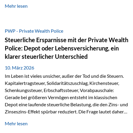
kontinuierliche Weiterbildung von vertrieblich tätigen
Mehr lesen
Personen transparent zu dokumentieren. Seit der
Umsetzung der EU-Versicherungsvertriebsrichtlinie besteht
eine gesetzliche Weiterbildungspflicht von mindestens 15
Stunden pro Jahr für vertrieblich tätige Personen in der
PWP - Private Wealth Police
Versicherungsbranche. Über die Weiterbildungsdatenbank
Steuerliche Ersparnisse mit der Private Wealth
von „gut beraten“ können absolvierte Bildungsmaßnahmen
Police: Depot oder Lebensversicherung, ein
zentral erfasst und dokumentiert werden. „gut beraten“
klarer steuerlicher Unterschied
zertifiziert Als zertifizierter Bildungsanbieter können unsere
Webinare nun für die…
10. März 2026
Im Leben ist vieles unsicher, außer der Tod und die Steuern.
Kapitalertragsteuer, Solidaritätszuschlag, Kirchensteuer,
Schenkungssteuer, Erbschaftssteuer, Vorabpauschale:
Gerade bei größeren Vermögen entsteht im klassischen
Depot eine laufende steuerliche Belastung, die den Zins- und
Zinseszins-Effekt spürbar reduziert. Die Frage lautet daher:
Wie kann Vermögen strukturiert werden, damit Steuern
Mehr lesen
nicht laufend Kapital entziehen – sondern möglichst lange im
System arbeiten? Hier setzt die Private Wealth Police an.