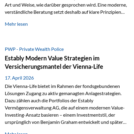
Art und Weise, wie darüber gesprochen wird. Eine moderne,
verständliche Beratung setzt deshalb auf klare Prinzipien
statt auf komplizierte Prognosen. Im Mittelpunkt stehen
Mehr lesen
fünf zentrale Faktoren: eine saubere Struktur, breite
Risikostreuung, Kosteneffizienz, steuerliche Optimierung
und ein wissenschaftlich fundierter Ansatz. Impulse zu
diesem Thema liefern unter anderem die praxisnahen
PWP - Private Wealth Police
Ansätze von Finanzexperte Klaus Rost, der seit vielen Jahren
Estably Modern Value Strategien im
für eine verständliche und…
Versicherungsmantel der Vienna-Life
17. April 2026
Die Vienna-Life bietet im Rahmen der fondsgebundenen
Lösungen Zugang zu aktiv gemanagten Anlagestrategien.
Dazu zählen auch die Portfolios der Estably
Vermögensverwaltung AG, die auf einem modernen Value-
Investing-Ansatz basieren – einem Investmentstil, der
ursprünglich von Benjamin Graham entwickelt und später
durch Investoren wie Warren Buffett weiter geprägt wurde.
Mehr lesen