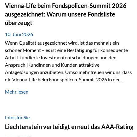
zahlreiche Zukunftstechnologien praktisch unverzichtbar.
Vienna-Life beim Fondspolicen-Summit 2026
Silber findet sich unter anderem in: Solarmodulen
ausgezeichnet: Warum unsere Fondsliste
Elektrofahrzeugen Halbleitern Smartphones und Tablets…
überzeugt
10. Juni 2026
Wenn Qualität ausgezeichnet wird, ist das mehr als ein
schöner Moment – es ist eine Bestätigung für konsequente
Arbeit, fundierte Investmententscheidungen und den
Anspruch, Kundinnen und Kunden attraktive
Anlagelösungen anzubieten. Umso mehr freuen wir uns, dass
die Vienna-Life beim Fondspolicen-Summit 2026 in der
Kategorie ETF/Passiv ausgezeichnet wurde. Grundlage
Mehr lesen
dieser Ehrung ist der renommierte Fondspolicenreport der
SAM – Smart Asset Management Service GmbH, bei dem
mehr als 20 Fondspolicen-Anbieter aus Investmentsicht
analysiert und verglichen wurden. Das Ergebnis: Die ETF-
Infos für Sie
Auswahl der Vienna-Life zählt zu den drei besten Angeboten
Liechtenstein verteidigt erneut das AAA-Rating
am Markt. Für uns ist diese Auszeichnung eine Bestätigung