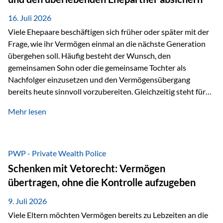
Kindern, sondern langfristig auch den Enkeln zukommen zu…
16. Juli 2026
Viele Ehepaare beschäftigen sich früher oder später mit der
Frage, wie ihr Vermögen einmal an die nächste Generation
übergehen soll. Häufig besteht der Wunsch, den
gemeinsamen Sohn oder die gemeinsame Tochter als
Nachfolger einzusetzen und den Vermögensübergang
bereits heute sinnvoll vorzubereiten. Gleichzeitig steht für
viele Ehepaare ein weiterer Aspekt im Mittelpunkt: Was
Mehr lesen
passiert, wenn einer der beiden verstirbt? Der überlebende
Ehepartner soll auch dann weiterhin finanziell unabhängig
bleiben und uneingeschränkt über das gemeinsame
Vermögen verfügen können. Genau für diese
PWP - Private Wealth Police
Ausgangssituation bietet die Private Wealth Police der
Schenken mit Vetorecht: Vermögen
Vienna-Life eine durchdachte Gestaltungsmöglichkeit. Die
übertragen, ohne die Kontrolle aufzugeben
Ausgangssituation Stellen Sie sich folgendes Beispiel vor:
Ein…
9. Juli 2026
Viele Eltern möchten Vermögen bereits zu Lebzeiten an die