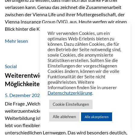
verlassen kann. Genau das zeichnet die Zusammenarbeit
zwischen der Vienna Life und ihrer Muttergesellschaft, der
Vienna Insurance Group (VIG), aus. Heute werfen wir einen
Blick hinter die Kulissen auf eine Unternehmensgruppe mit
Wir verwenden Cookies, um ein
beeindruckender Geschichte, gewachsenem Know-how und
optimales Web-Erlebnis bieten zu
Mehr lesen
einem stabilen Fundament. Ein starkes Netzwerk in ganz
können. Dazu zählen Cookies, die für
den Betrieb der Seite notwendig sind,
Europa Die Vienna Insurance Group ist die führende
sowie Cookies, die anonymisierte
Versicherungsgruppe in Zentral- und Osteuropa. Mit über
Statistiken erstellen. Sollten Sie die
50 Versicherungsgesellschaften in insgesamt 30 Ländern
Social
Einstellungen der vorgeschlagenen
Cookies ändern, können wir die volle
verbindet sie regionale Stärke mit internationaler
Weiterentwicklung im Berufsalltag: Welche
Funktionalität der Seite nicht
Kompetenz.
gewährleisten. Weitere
Möglichkeiten es gibt
Informationen finden Sie in unserer
Datenschutzerklärung
.
5. Dezember 2025
Die Frage „Welche Möglichkeiten gibt es, sich
Cookie Einstellungen
weiterzuentwickeln?“ lässt sich heute vielseitig beantworten.
Alle ablehnen
Alle akzeptieren
Weiterbildung ist längst kein starrer Prozess mehr, sondern
lebt von flexiblen Formaten, individuellen Bedürfnissen und
unterschiedlichen Lernwegen. Das wird besonders deutlich,