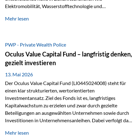
Elektromobilität, Wasserstofftechnologie und
Digitalisierung. Dadurch verbinden sie zwei wichtige
Mehr lesen
Faktoren für Investoren – begrenztes Angebot und
steigende industrielle Nachfrage. Edelmetalle als
Investment mit Zukunftspotenzial Während Gold oft als
klassischer „Sicherheitsanker“ gilt, bieten Silber, Platin und
PWP - Private Wealth Police
Palladium zusätzlich die Chance, von technologischen
Oculus Value Capital Fund – langfristig denken,
Entwicklungen zu profitieren. Die Nachfrage entsteht nicht
gezielt investieren
nur durch Anleger, sondern vor allem durch die Industrie.
Gerade in…
13. Mai 2026
Der Oculus Value Capital Fund (LI0445024008) steht für
einen klar strukturierten, wertorientierten
Investmentansatz. Ziel des Fonds ist es, langfristiges
Kapitalwachstum zu erzielen und zwar durch gezielte
Beteiligungen an ausgewählten Unternehmen sowie durch
Investitionen in Unternehmensanleihen. Dabei verfolgt das
Fondsmanagement eine klare Philosophie: Nicht kurzfristige
Mehr lesen
Marktbewegungen stehen im Fokus, sondern die