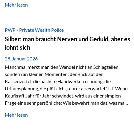
Mehr lesen
starken Anstiegen. Diese verändern jedoch nicht die
langfristige Funktion von Gold als Sachwert und
Diversifikationsinstrument. In einem Umfeld, das weiterhin
von geopolitischen Spannungen, einer stark ausgeweiteten
PWP - Private Wealth Police
Geldmenge sowie strukturellen Verschiebungen an den
Silber: man braucht Nerven und Geduld, aber es
Kapitalmärkten geprägt ist, bleibt Gold ein bewährter Anker.
lohnt sich
Nicht, weil…
28. Januar 2026
Manchmal merkt man den Wandel nicht an Schlagzeilen,
sondern an kleinen Momenten: der Blick auf den
Kassenzettel, die nächste Handwerkerrechnung, die
Urlaubsplanung, die plötzlich „teurer als erwartet“ ist. Wenn
Kaufkraft Jahr für Jahr schwindet, wird aus einer simplen
Frage eine sehr persönliche: Wie bewahrt man das, was man
sich aufgebaut hat? Genau dann wird es Zeit, sich
Mehr lesen
Sachwerten mit einer Investition in Sachwerte zu
beschäftigen; Nicht als Mode, sondern als Prinzip: Vermögen
soll nicht nur wachsen, sondern auch Substanz behalten –