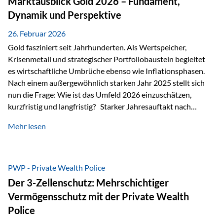
Marktausblick Gold 2026 – Fundament,
nicht ausreichen Traditionelle Nachlassregelungen stoßen
Dynamik und Perspektive
oft…
26. Februar 2026
Gold fasziniert seit Jahrhunderten. Als Wertspeicher,
Krisenmetall und strategischer Portfoliobaustein begleitet
es wirtschaftliche Umbrüche ebenso wie Inflationsphasen.
Nach einem außergewöhnlich starken Jahr 2025 stellt sich
nun die Frage: Wie ist das Umfeld 2026 einzuschätzen,
kurzfristig und langfristig? Starker Jahresauftakt nach
außergewöhnlichem Vorjahr Gold ist mit deutlicher
Mehr lesen
Dynamik in das Jahr 2026 gestartet. Zwischen dem
01.01.2026 und dem 31.01.2026 das Edelmetall: +12,8 % in
USD +11,7 % in EUR Durchschnitt über alle betrachteten
Währungen: +11,5 % Bereits 2025 war ein außergewöhnlich
PWP - Private Wealth Police
starkes Jahr: +64,4 % in USD Durchschnitt über alle
Der 3-Zellenschutz: Mehrschichtiger
Währungen: +56,6 % Langfristig zeigt sich ebenfalls ein
Vermögensschutz mit der Private Wealth
solides…
Police