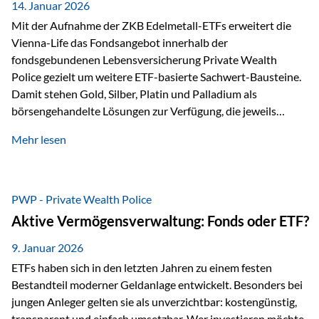
breit ab, ohne die…
14. Januar 2026
Mit der Aufnahme der ZKB Edelmetall-ETFs erweitert die
Vienna-Life das Fondsangebot innerhalb der
fondsgebundenen Lebensversicherung Private Wealth
Police gezielt um weitere ETF-basierte Sachwert-Bausteine.
Damit stehen Gold, Silber, Platin und Palladium als
börsengehandelte Lösungen zur Verfügung, die jeweils
physisch hinterlegte Edelmetalle abbilden. Der Fokus liegt
Mehr lesen
dabei nicht auf einzelnen Marktmeinungen, sondern auf
einer systematischen Portfoliologik: ETFs dienen als
transparente, effiziente Bausteine für Risikostreuung,
Inflationsrobustheit und Stabilisierung – eingebettet in eine
PWP - Private Wealth Police
liechtensteinische Versicherungsstruktur. Die
Aktive Vermögensverwaltung: Fonds oder ETF?
Sicherheitsarchitektur: Liechtenstein als Strukturprinzip Die
Private Wealth Police positioniert sich mit einer dreistufigen
9. Januar 2026
Sicherheitsarchitektur, die auf mehreren Ebenen ansetzt:
ETFs haben sich in den letzten Jahren zu einem festen
Stufe 1: Versicherer-Ebene • Versicherung mit…
Bestandteil moderner Geldanlage entwickelt. Besonders bei
jungen Anleger gelten sie als unverzichtbar: kostengünstig,
transparent und einfach umsetzbar. Wer investieren möchte,