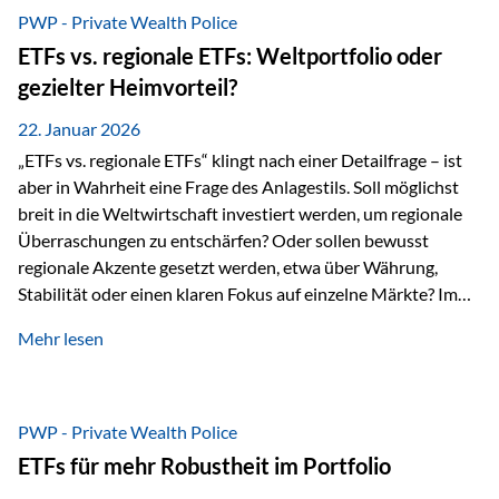
gerade dann, wenn Märkte nervös werden,…
PWP - Private Wealth Police
ETFs vs. regionale ETFs: Weltportfolio oder
gezielter Heimvorteil?
22. Januar 2026
„ETFs vs. regionale ETFs“ klingt nach einer Detailfrage – ist
aber in Wahrheit eine Frage des Anlagestils. Soll möglichst
breit in die Weltwirtschaft investiert werden, um regionale
Überraschungen zu entschärfen? Oder sollen bewusst
regionale Akzente gesetzt werden, etwa über Währung,
Stabilität oder einen klaren Fokus auf einzelne Märkte? Im
Rahmen der fondsgebundenen Lebensversicherung Private
Mehr lesen
Wealth Police der Vienna-Life lassen sich beide Ansätze
kombinieren. Der „Schutz“ im Portfolio entsteht dabei nicht
als Garantie, sondern als Zusammenspiel aus
Risikostreuung, Inflationsrobustheit und Stabilisierung. 1)
PWP - Private Wealth Police
Die Philosophiefrage: breit oder bewusst? Global investieren
ETFs für mehr Robustheit im Portfolio
bedeutet: Das Portfolio bildet die Weltmärkte möglichst