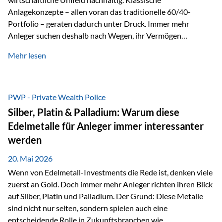
Anlagekonzepte – allen voran das traditionelle 60/40-
Portfolio – geraten dadurch unter Druck. Immer mehr
Anleger suchen deshalb nach Wegen, ihr Vermögen
langfristig gegen Kaufkraftverlust und geopolitische
Mehr lesen
Unsicherheit abzusichern. Genau hier rücken reale und
nicht-inflationierbare Werte wie Gold, Rohstoffe und
digitale Assets wieder in den Fokus. Gold gewinnt seine
monetäre Rolle zurück Gold erlebt derzeit eine
PWP - Private Wealth Police
bemerkenswerte Renaissance als monetärer Wertspeicher.
Silber, Platin & Palladium: Warum diese
Treiber sind Rekordkäufe der Zentralbanken, geopolitische
Edelmetalle für Anleger immer interessanter
Spannungen und ein schleichender Vertrauensverlust in
werden
ungedeckte Papierwährungen. Wie groß dieser
Vertrauensverlust ausfällt, zeigt ein nüchterner
20. Mai 2026
Langfristvergleich: Seit…
Wenn von Edelmetall-Investments die Rede ist, denken viele
zuerst an Gold. Doch immer mehr Anleger richten ihren Blick
auf Silber, Platin und Palladium. Der Grund: Diese Metalle
sind nicht nur selten, sondern spielen auch eine
entscheidende Rolle in Zukunftsbranchen wie