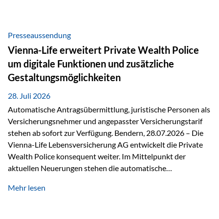
Beratung Digitale Prozesse und künstliche Intelligenz sind
längst Teil des Versicherungsalltags. Sie erleichtern
administrative Aufgaben, beschleunigen Abläufe und
Presseaussendung
schaffen mehr Zeit für das Wesentliche: die persönliche
Vienna-Life erweitert Private Wealth Police
Beratung. Gerade deshalb wird die individuelle Betreuung
um digitale Funktionen und zusätzliche
zum entscheidenden Erfolgsfaktor. Technologie kann
Gestaltungsmöglichkeiten
unterstützen, Vertrauen entsteht jedoch weiterhin im
persönlichen Gespräch. Bei der Vienna-Life reagieren…
28. Juli 2026
Automatische Antragsübermittlung, juristische Personen als
Versicherungsnehmer und angepasster Versicherungstarif
stehen ab sofort zur Verfügung. Bendern, 28.07.2026 – Die
Vienna-Life Lebensversicherung AG entwickelt die Private
Wealth Police konsequent weiter. Im Mittelpunkt der
aktuellen Neuerungen stehen die automatische
Antragsübermittlung, die Möglichkeit, juristische Personen
Mehr lesen
als Versicherungsnehmer einzusetzen, sowie eine
Überarbeitung des zugrundeliegenden Versicherungstarifes.
Durch die automatische Antragsübermittlung wird die