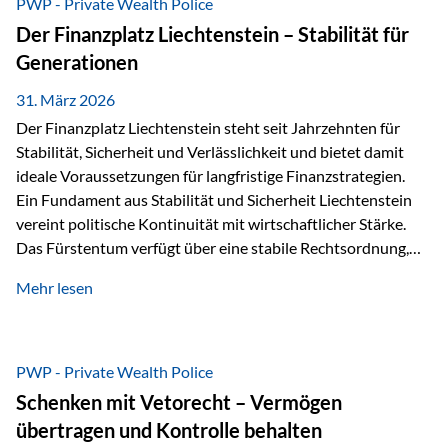
PWP - Private Wealth Police
heißt das:Diese Gelder gehören im Konkursfall nicht zur
Der Finanzplatz Liechtenstein – Stabilität für
allgemeinen Konkursmasse, sondern werden ausschließlich
Generationen
zur Erfüllung…
31. März 2026
Der Finanzplatz Liechtenstein steht seit Jahrzehnten für
Stabilität, Sicherheit und Verlässlichkeit und bietet damit
ideale Voraussetzungen für langfristige Finanzstrategien.
Ein Fundament aus Stabilität und Sicherheit Liechtenstein
vereint politische Kontinuität mit wirtschaftlicher Stärke.
Das Fürstentum verfügt über eine stabile Rechtsordnung,
die auf einer parlamentarischen Demokratie mit
Mehr lesen
monarchischen Elementen basiert. Diese Struktur schafft
nicht nur politische Stabilität, sondern auch eine
außergewöhnlich hohe Planungssicherheit für Investoren
und Unternehmen. Ein wesentliches Merkmal ist die
PWP - Private Wealth Police
Staatsfinanzierung: Liechtenstein weist keine
Schenken mit Vetorecht – Vermögen
Staatsschulden auf, und der Schutz der wirtschaftlichen
übertragen und Kontrolle behalten
Interessen der Bevölkerung ist in der Verfassung verankert.