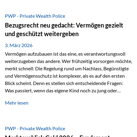
Das Problem: Laufende Besteuerung im Depot Im
Privatdepot fallen an: Abgeltungssteuer Fondsbesteuerung
PWP - Private Wealth Police
(Vorabpauschale, Teilfreistellung) Kein steuerlicher Abzug
Bezugsrecht neu gedacht: Vermögen gezielt
der Vermögensverwaltungs-Gebühren /
und geschützt weitergeben
Depotbankgebühren Jährliches Steuerreporting erforderlich
Zinsen, Dividenden und Kursgewinne werden laufend
3. März 2026
besteuert.
Vermögen aufzubauen ist das eine, es verantwortungsvoll
weiterzugeben das andere. Wer frühzeitig vorsorgen möchte,
merkt schnell: Die Regelung rund um Nachlass, Begünstigte
und Vermögensschutz ist komplexer, als es auf den ersten
Blick scheint. Denn es stellen sich entscheidende Fragen:
Was passiert, wenn das eigene Kind noch zu jung oder
unerfahren ist, um eine größere Summe sinnvoll zu
Mehr lesen
verwalten? Wie kann verhindert werden, dass Ex-Partner,
Gläubiger oder andere Dritte Zugriff auf das Vermögen
erhalten? Und wie lässt sich Vermögen klar und
unbürokratisch übertragen, ohne ausschließlich auf ein
PWP - Private Wealth Police
Testament angewiesen zu sein? Wenn klassische Lösungen