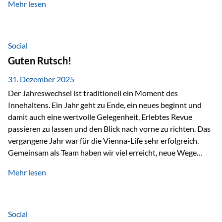
Mehr lesen
Branchentreffen für Finanz- und Versicherungsprofis im
deutschsprachigen Raum. Für uns bietet die Veranstaltung
die ideale Plattform, um aktuelle Themen rund um Vorsorge,
Vermögensstrukturierung und Nachfolgeplanung
Social
gemeinsam zu diskutieren. Persönlich für Sie vor Ort An
Guten Rutsch!
beiden Kongresstagen stehen Ihnen Maximilian
Fichtenbauer, Dirk…
31. Dezember 2025
Der Jahreswechsel ist traditionell ein Moment des
Innehaltens. Ein Jahr geht zu Ende, ein neues beginnt und
damit auch eine wertvolle Gelegenheit, Erlebtes Revue
passieren zu lassen und den Blick nach vorne zu richten. Das
vergangene Jahr war für die Vienna-Life sehr erfolgreich.
Gemeinsam als Team haben wir viel erreicht, neue Wege
beschritten und besondere Momente erlebt.
Mehr lesen
Veranstaltungen wie der Schnifisschnauf, aber auch unsere
Teamevents, vom Minigolf bis zur Weihnachtsfeier, haben
den Zusammenhalt gestärkt und gezeigt, wie wichtig ein
starkes Miteinander ist. Neben diesen gemeinsamen
Social