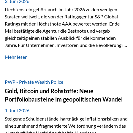
unseres Weges und unseres Anspruchs,…
3. Juni 2026
Liechtenstein gehört auch im Jahr 2026 zu den wenigen
Staaten weltweit, die von der Ratingagentur S&P Global
Ratings mit der Höchstnote AAA bewertet werden. Ende
Mai bestätigte die Agentur die Bestnote und vergab
gleichzeitig einen stabilen Ausblick für die kommenden
Jahre. Für Unternehmen, Investoren und die Bevölkerung ist
diese Einstufung ein wichtiges Signal. Sie unterstreicht die
Mehr lesen
finanzielle Stabilität des Landes sowie das Vertrauen
internationaler Märkte in den Wirtschafts- und
Finanzstandort Liechtenstein. Starker Wirtschaftsstandort
trotz Herausforderungen Die weltwirtschaftlichen
PWP - Private Wealth Police
Rahmenbedingungen bleiben anspruchsvoll. Geopolitische
Gold, Bitcoin und Rohstoffe: Neue
Unsicherheiten, eine verhaltene Investitionstätigkeit und
Portfoliobausteine im geopolitischen Wandel
eine schwächere Nachfrage in wichtigen Exportmärkten
beeinflussen auch die liechtensteinische Wirtschaft.
1. Juni 2026
Dennoch sieht…
Steigende Schuldenstände, hartnäckige Inflationsrisiken und
eine zunehmend fragmentierte Weltordnung verändern das
wirtschaftliche Umfeld nachhaltig. Klassische