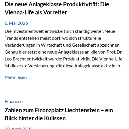
Strecke mit rund 4,8 Kilometern und 680 Höhenmetern
Die neue Anlageklasse Produktivität: Die
stellte die Teilnehmerinnen und Teilnehmer vor eine
Vienna-Life als Vorreiter
sportliche Herausforderung. Doch…
6. Mai 2026
Die Investmentwelt entwickelt sich ständig weiter. Neue
Trends entstehen meist dort, wo sich strukturelle
Veränderungen in Wirtschaft und Gesellschaft abzeichnen.
Genau hier setzt eine neue Anlageklasse an, die von Prof. Dr.
Leo Brecht entwickelt wurde: Produktivität. Die Vienna-Life
ist die erste Versicherung, die diese Anlageklasse aktiv in ihre
Lösung integriert und positioniert sich damit bewusst als
Mehr lesen
Vorreiter. Warum auf das Thema Produktivität setzen? Die
globalen Herausforderungen der Zeit, wie Inflation,
demografischer Wandel oder sinkendes
Wirtschaftswachstum, verändern die Spielregeln für
Finanzen
Investoren. Produktivität adressiert genau diese
Zahlen zum Finanzplatz Liechtenstein – ein
Herausforderungen, da wirtschaftliches Wachstum
Blick hinter die Kulissen
langfristig durch Produktivitätssteigerung entsteht, also
durch die Fähigkeit von Unternehmen, mehr…
28. April 2026