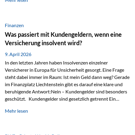
Modernes Value Investing als Grundlage Der
Investmentansatz von Estably basiert auf der
Weiterentwicklung des klassischen Value Investing. Im
Fokus stehen Unternehmen, deren Börsenkurs unter ihrem
Finanzen
inneren Wert liegt. Neben klassischen
Was passiert mit Kundengeldern, wenn eine
Bewertungskennzahlen werden auch qualitative Faktoren
Versicherung insolvent wird?
wie Geschäftsmodell, Wettbewerbsvorteile und
Managementqualität…
9. April 2026
In den letzten Jahren haben Insolvenzen einzelner
Versicherer in Europa für Unsicherheit gesorgt. Eine Frage
steht dabei immer im Raum: Ist mein Geld dann weg? Gerade
im Finanzplatz Liechtenstein gibt es darauf eine klare und
beruhigende Antwort:Nein – Kundengelder sind besonders
geschützt. Kundengelder sind gesetzlich getrennt Ein
zentraler Schutzmechanismus in Liechtenstein ist die
Mehr lesen
sogenannte Sondermasse. Das bedeutet:Die
Vermögenswerte, die zur Deckung der
Versicherungsverpflichtungen dienen, werden rechtlich vom
Vermögen der Versicherungsgesellschaft getrennt. Konkret