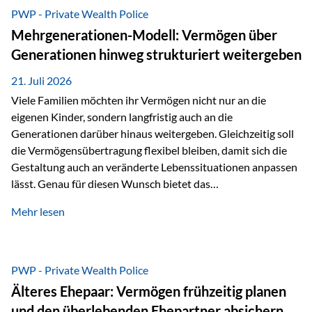
Abwicklung für Vertriebspartner deutlich effizienter
PWP - Private Wealth Police
gestaltet. Anträge werden direkt elektronisch übermittelt,
Mehrgenerationen-Modell: Vermögen über
Medienbrüche reduziert und die weitere Bearbeitung
Generationen hinweg strukturiert weitergeben
beschleunigt. Ab sofort können auch juristische Personen,
wie Kapitalgesellschaften oder Stiftungen, als
21. Juli 2026
Versicherungsnehmer eingesetzt werden. Damit erweitert
Viele Familien möchten ihr Vermögen nicht nur an die
die Vienna-Life die Einsatzmöglichkeiten der Private Wealth
eigenen Kinder, sondern langfristig auch an die
Police insbesondere für…
Generationen darüber hinaus weitergeben. Gleichzeitig soll
die Vermögensübertragung flexibel bleiben, damit sich die
Gestaltung auch an veränderte Lebenssituationen anpassen
lässt. Genau für diesen Wunsch bietet das
Mehrgenerationen-Modell der Private Wealth Police der
Mehr lesen
Vienna-Life eine interessante Lösung. Es ermöglicht,
Vermögen bereits heute generationenübergreifend zu
strukturieren und dennoch flexibel zu bleiben. Die
Ausgangssituation Stellen Sie sich folgende Familie vor: Die
PWP - Private Wealth Police
Großeltern haben über viele Jahre Vermögen aufgebaut. Ihr
Älteres Ehepaar: Vermögen frühzeitig planen
Wunsch ist es, dieses Vermögen nicht nur den eigenen
und den überlebenden Ehepartner absichern