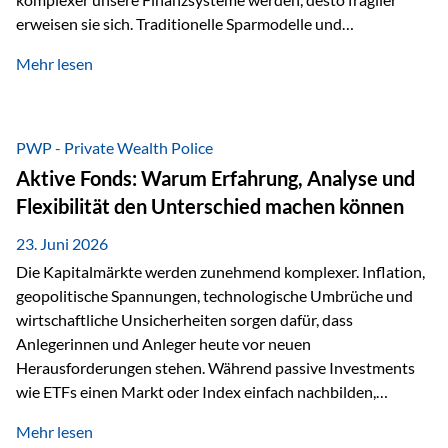
erweisen sie sich. Traditionelle Sparmodelle und
papierbasierte Anlagen, die über Jahrzehnte als
Mehr lesen
unumstößlich galten, versagen angesichts der expansiven
Geldpolitik der Zentralbanken. In diesem Umfeld stellt die
Rückbesinnung auf ein Jahrtausende altes Edelmetall keine
Nostalgie dar, sondern ist die modernste und strategisch
PWP - Private Wealth Police
klügste Antwort auf globale Instabilität. Physische Werte
Aktive Fonds: Warum Erfahrung, Analyse und
und der richtige Rechtsstandort sind heute keine bloße
Flexibilität den Unterschied machen können
Option mehr, sondern eine strategische Notwendigkeit. 1.
Der massive Aufwand hinter einem winzigen…
23. Juni 2026
Die Kapitalmärkte werden zunehmend komplexer. Inflation,
geopolitische Spannungen, technologische Umbrüche und
wirtschaftliche Unsicherheiten sorgen dafür, dass
Anlegerinnen und Anleger heute vor neuen
Herausforderungen stehen. Während passive Investments
wie ETFs einen Markt oder Index einfach nachbilden,
verfolgen aktiv gemanagte Fonds einen anderen Ansatz: Sie
Mehr lesen
setzen auf die Expertise erfahrener Fondsmanager, die