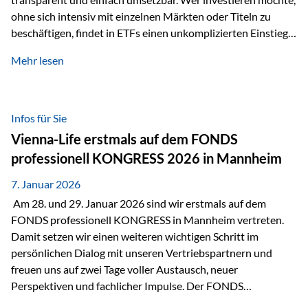
ohne sich intensiv mit einzelnen Märkten oder Titeln zu
beschäftigen, findet in ETFs einen unkomplizierten Einstieg
in den Kapitalmarkt. Aktiv gemanagte Fonds hingegen
Mehr lesen
werden häufig kritisch betrachtet. Sie gelten als teurer,
komplexer und weniger zeitgemäß. Doch greift diese
Einschätzung wirklich zu kurz? Ein differenzierter Blick zeigt:
Beide Ansätze haben ihre Berechtigung und ihre Stärken
Infos für Sie
entfalten sie oft gerade in Kombination. ETFs: Effizient, breit
Vienna-Life erstmals auf dem FONDS
gestreut und klar strukturiert…
professionell KONGRESS 2026 in Mannheim
7. Januar 2026
Am 28. und 29. Januar 2026 sind wir erstmals auf dem
FONDS professionell KONGRESS in Mannheim vertreten.
Damit setzen wir einen weiteren wichtigen Schritt im
persönlichen Dialog mit unseren Vertriebspartnern und
freuen uns auf zwei Tage voller Austausch, neuer
Perspektiven und fachlicher Impulse. Der FONDS
professionell KONGRESS zählt zu den wichtigsten