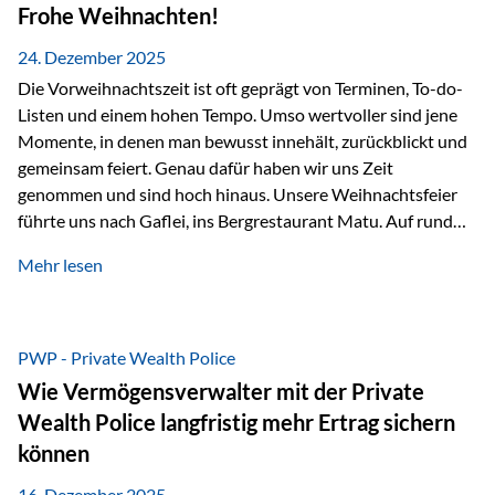
Erlebnissen konnten wir…
Frohe Weihnachten!
24. Dezember 2025
Die Vorweihnachtszeit ist oft geprägt von Terminen, To-do-
Listen und einem hohen Tempo. Umso wertvoller sind jene
Momente, in denen man bewusst innehält, zurückblickt und
gemeinsam feiert. Genau dafür haben wir uns Zeit
genommen und sind hoch hinaus. Unsere Weihnachtsfeier
führte uns nach Gaflei, ins Bergrestaurant Matu. Auf rund
1.500 Metern über dem Rheintal erwartete uns nicht nur ein
Mehr lesen
beeindruckendes Panorama, sondern auch etwas, das im
Alltag oft zu kurz kommt: Ruhe, Klarheit und echter
Weitblick, im wahrsten Sinne des Wortes. Inmitten
verschneiter Landschaft, bei feinem Essen, guter Musik und
PWP - Private Wealth Police
einer entspannten…
Wie Vermögensverwalter mit der Private
Wealth Police langfristig mehr Ertrag sichern
können
16. Dezember 2025