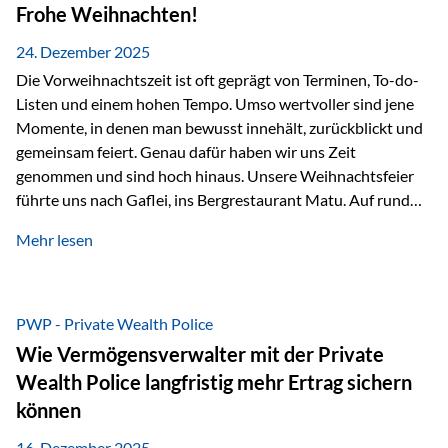
Erlebnissen konnten wir…
Frohe Weihnachten!
24. Dezember 2025
Die Vorweihnachtszeit ist oft geprägt von Terminen, To-do-
Listen und einem hohen Tempo. Umso wertvoller sind jene
Momente, in denen man bewusst innehält, zurückblickt und
gemeinsam feiert. Genau dafür haben wir uns Zeit
genommen und sind hoch hinaus. Unsere Weihnachtsfeier
führte uns nach Gaflei, ins Bergrestaurant Matu. Auf rund
1.500 Metern über dem Rheintal erwartete uns nicht nur ein
Mehr lesen
beeindruckendes Panorama, sondern auch etwas, das im
Alltag oft zu kurz kommt: Ruhe, Klarheit und echter
Weitblick, im wahrsten Sinne des Wortes. Inmitten
verschneiter Landschaft, bei feinem Essen, guter Musik und
PWP - Private Wealth Police
einer entspannten…
Wie Vermögensverwalter mit der Private
Wealth Police langfristig mehr Ertrag sichern
können
16. Dezember 2025