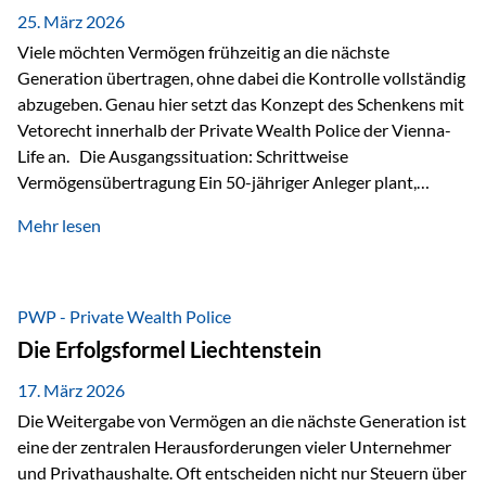
Besonders hervorzuheben ist hierbei Artikel 14 der
25. März 2026
liechtensteinischen Verfassung. Darin…
Viele möchten Vermögen frühzeitig an die nächste
Generation übertragen, ohne dabei die Kontrolle vollständig
abzugeben. Genau hier setzt das Konzept des Schenkens mit
Vetorecht innerhalb der Private Wealth Police der Vienna-
Life an. Die Ausgangssituation: Schrittweise
Vermögensübertragung Ein 50-jähriger Anleger plant,
seinem Kind Vermögen zu übertragen. Dabei soll nicht nur
Mehr lesen
der steuerliche Freibetrag optimal genutzt werden, sondern
auch sichergestellt sein, dass mit dem verschenken Geld
verantwortungsvoll umgegangen wird. Das Ziel:Eine
strukturierte, langfristige Vermögensübertragung, ohne die
PWP - Private Wealth Police
Kontrolle vollständig aus der Hand zu geben. Die Lösung:
Die Erfolgsformel Liechtenstein
Abschmelzung mit Vetorecht Die Umsetzung erfolgt über die
Private Wealth Police…
17. März 2026
Die Weitergabe von Vermögen an die nächste Generation ist
eine der zentralen Herausforderungen vieler Unternehmer
und Privathaushalte. Oft entscheiden nicht nur Steuern über