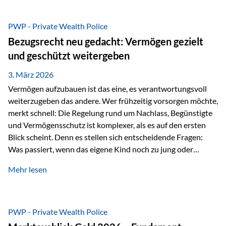
Das Problem: Laufende Besteuerung im Depot Im
Privatdepot fallen an: Abgeltungssteuer Fondsbesteuerung
PWP - Private Wealth Police
(Vorabpauschale, Teilfreistellung) Kein steuerlicher Abzug
Bezugsrecht neu gedacht: Vermögen gezielt
der Vermögensverwaltungs-Gebühren /
und geschützt weitergeben
Depotbankgebühren Jährliches Steuerreporting erforderlich
Zinsen, Dividenden und Kursgewinne werden laufend
3. März 2026
besteuert.
Vermögen aufzubauen ist das eine, es verantwortungsvoll
weiterzugeben das andere. Wer frühzeitig vorsorgen möchte,
merkt schnell: Die Regelung rund um Nachlass, Begünstigte
und Vermögensschutz ist komplexer, als es auf den ersten
Blick scheint. Denn es stellen sich entscheidende Fragen:
Was passiert, wenn das eigene Kind noch zu jung oder
unerfahren ist, um eine größere Summe sinnvoll zu
Mehr lesen
verwalten? Wie kann verhindert werden, dass Ex-Partner,
Gläubiger oder andere Dritte Zugriff auf das Vermögen
erhalten? Und wie lässt sich Vermögen klar und
unbürokratisch übertragen, ohne ausschließlich auf ein
PWP - Private Wealth Police
Testament angewiesen zu sein? Wenn klassische Lösungen