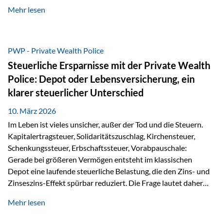
kontinuierliche Weiterbildung von vertrieblich tätigen
Mehr lesen
Personen transparent zu dokumentieren. Seit der
Umsetzung der EU-Versicherungsvertriebsrichtlinie besteht
eine gesetzliche Weiterbildungspflicht von mindestens 15
Stunden pro Jahr für vertrieblich tätige Personen in der
PWP - Private Wealth Police
Versicherungsbranche. Über die Weiterbildungsdatenbank
Steuerliche Ersparnisse mit der Private Wealth
von „gut beraten“ können absolvierte Bildungsmaßnahmen
Police: Depot oder Lebensversicherung, ein
zentral erfasst und dokumentiert werden. „gut beraten“
klarer steuerlicher Unterschied
zertifiziert Als zertifizierter Bildungsanbieter können unsere
Webinare nun für die…
10. März 2026
Im Leben ist vieles unsicher, außer der Tod und die Steuern.
Kapitalertragsteuer, Solidaritätszuschlag, Kirchensteuer,
Schenkungssteuer, Erbschaftssteuer, Vorabpauschale:
Gerade bei größeren Vermögen entsteht im klassischen
Depot eine laufende steuerliche Belastung, die den Zins- und
Zinseszins-Effekt spürbar reduziert. Die Frage lautet daher:
Wie kann Vermögen strukturiert werden, damit Steuern
Mehr lesen
nicht laufend Kapital entziehen – sondern möglichst lange im
System arbeiten? Hier setzt die Private Wealth Police an.