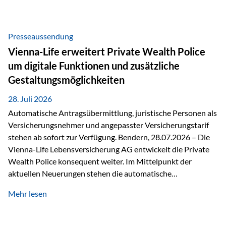
Beratung Digitale Prozesse und künstliche Intelligenz sind
längst Teil des Versicherungsalltags. Sie erleichtern
administrative Aufgaben, beschleunigen Abläufe und
Presseaussendung
schaffen mehr Zeit für das Wesentliche: die persönliche
Vienna-Life erweitert Private Wealth Police
Beratung. Gerade deshalb wird die individuelle Betreuung
um digitale Funktionen und zusätzliche
zum entscheidenden Erfolgsfaktor. Technologie kann
Gestaltungsmöglichkeiten
unterstützen, Vertrauen entsteht jedoch weiterhin im
persönlichen Gespräch. Bei der Vienna-Life reagieren…
28. Juli 2026
Automatische Antragsübermittlung, juristische Personen als
Versicherungsnehmer und angepasster Versicherungstarif
stehen ab sofort zur Verfügung. Bendern, 28.07.2026 – Die
Vienna-Life Lebensversicherung AG entwickelt die Private
Wealth Police konsequent weiter. Im Mittelpunkt der
aktuellen Neuerungen stehen die automatische
Antragsübermittlung, die Möglichkeit, juristische Personen
Mehr lesen
als Versicherungsnehmer einzusetzen, sowie eine
Überarbeitung des zugrundeliegenden Versicherungstarifes.
Durch die automatische Antragsübermittlung wird die