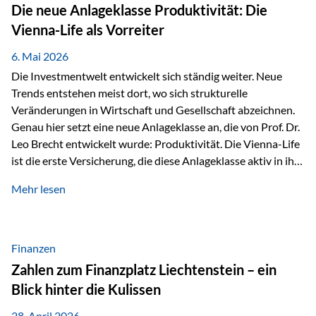
Strecke mit rund 4,8 Kilometern und 680 Höhenmetern
Die neue Anlageklasse Produktivität: Die
stellte die Teilnehmerinnen und Teilnehmer vor eine
Vienna-Life als Vorreiter
sportliche Herausforderung. Doch…
6. Mai 2026
Die Investmentwelt entwickelt sich ständig weiter. Neue
Trends entstehen meist dort, wo sich strukturelle
Veränderungen in Wirtschaft und Gesellschaft abzeichnen.
Genau hier setzt eine neue Anlageklasse an, die von Prof. Dr.
Leo Brecht entwickelt wurde: Produktivität. Die Vienna-Life
ist die erste Versicherung, die diese Anlageklasse aktiv in ihre
Lösung integriert und positioniert sich damit bewusst als
Mehr lesen
Vorreiter. Warum auf das Thema Produktivität setzen? Die
globalen Herausforderungen der Zeit, wie Inflation,
demografischer Wandel oder sinkendes
Wirtschaftswachstum, verändern die Spielregeln für
Finanzen
Investoren. Produktivität adressiert genau diese
Zahlen zum Finanzplatz Liechtenstein – ein
Herausforderungen, da wirtschaftliches Wachstum
Blick hinter die Kulissen
langfristig durch Produktivitätssteigerung entsteht, also
durch die Fähigkeit von Unternehmen, mehr…
28. April 2026