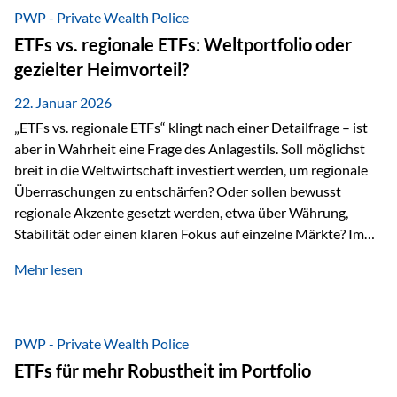
gerade dann, wenn Märkte nervös werden,…
PWP - Private Wealth Police
ETFs vs. regionale ETFs: Weltportfolio oder
gezielter Heimvorteil?
22. Januar 2026
„ETFs vs. regionale ETFs“ klingt nach einer Detailfrage – ist
aber in Wahrheit eine Frage des Anlagestils. Soll möglichst
breit in die Weltwirtschaft investiert werden, um regionale
Überraschungen zu entschärfen? Oder sollen bewusst
regionale Akzente gesetzt werden, etwa über Währung,
Stabilität oder einen klaren Fokus auf einzelne Märkte? Im
Rahmen der fondsgebundenen Lebensversicherung Private
Mehr lesen
Wealth Police der Vienna-Life lassen sich beide Ansätze
kombinieren. Der „Schutz“ im Portfolio entsteht dabei nicht
als Garantie, sondern als Zusammenspiel aus
Risikostreuung, Inflationsrobustheit und Stabilisierung. 1)
PWP - Private Wealth Police
Die Philosophiefrage: breit oder bewusst? Global investieren
ETFs für mehr Robustheit im Portfolio
bedeutet: Das Portfolio bildet die Weltmärkte möglichst