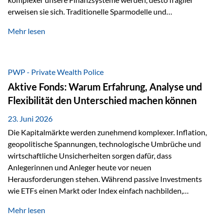
erweisen sie sich. Traditionelle Sparmodelle und
papierbasierte Anlagen, die über Jahrzehnte als
Mehr lesen
unumstößlich galten, versagen angesichts der expansiven
Geldpolitik der Zentralbanken. In diesem Umfeld stellt die
Rückbesinnung auf ein Jahrtausende altes Edelmetall keine
Nostalgie dar, sondern ist die modernste und strategisch
PWP - Private Wealth Police
klügste Antwort auf globale Instabilität. Physische Werte
Aktive Fonds: Warum Erfahrung, Analyse und
und der richtige Rechtsstandort sind heute keine bloße
Flexibilität den Unterschied machen können
Option mehr, sondern eine strategische Notwendigkeit. 1.
Der massive Aufwand hinter einem winzigen…
23. Juni 2026
Die Kapitalmärkte werden zunehmend komplexer. Inflation,
geopolitische Spannungen, technologische Umbrüche und
wirtschaftliche Unsicherheiten sorgen dafür, dass
Anlegerinnen und Anleger heute vor neuen
Herausforderungen stehen. Während passive Investments
wie ETFs einen Markt oder Index einfach nachbilden,
verfolgen aktiv gemanagte Fonds einen anderen Ansatz: Sie
Mehr lesen
setzen auf die Expertise erfahrener Fondsmanager, die