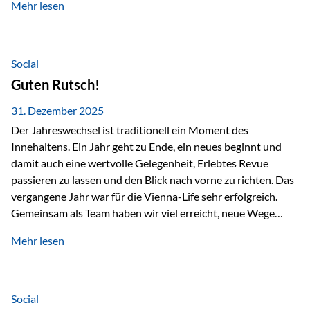
Mehr lesen
Branchentreffen für Finanz- und Versicherungsprofis im
deutschsprachigen Raum. Für uns bietet die Veranstaltung
die ideale Plattform, um aktuelle Themen rund um Vorsorge,
Vermögensstrukturierung und Nachfolgeplanung
Social
gemeinsam zu diskutieren. Persönlich für Sie vor Ort An
Guten Rutsch!
beiden Kongresstagen stehen Ihnen Maximilian
Fichtenbauer, Dirk…
31. Dezember 2025
Der Jahreswechsel ist traditionell ein Moment des
Innehaltens. Ein Jahr geht zu Ende, ein neues beginnt und
damit auch eine wertvolle Gelegenheit, Erlebtes Revue
passieren zu lassen und den Blick nach vorne zu richten. Das
vergangene Jahr war für die Vienna-Life sehr erfolgreich.
Gemeinsam als Team haben wir viel erreicht, neue Wege
beschritten und besondere Momente erlebt.
Mehr lesen
Veranstaltungen wie der Schnifisschnauf, aber auch unsere
Teamevents, vom Minigolf bis zur Weihnachtsfeier, haben
den Zusammenhalt gestärkt und gezeigt, wie wichtig ein
starkes Miteinander ist. Neben diesen gemeinsamen
Social