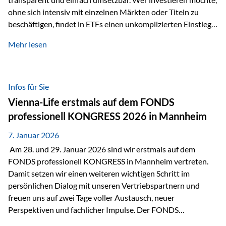
ohne sich intensiv mit einzelnen Märkten oder Titeln zu
beschäftigen, findet in ETFs einen unkomplizierten Einstieg
in den Kapitalmarkt. Aktiv gemanagte Fonds hingegen
Mehr lesen
werden häufig kritisch betrachtet. Sie gelten als teurer,
komplexer und weniger zeitgemäß. Doch greift diese
Einschätzung wirklich zu kurz? Ein differenzierter Blick zeigt:
Beide Ansätze haben ihre Berechtigung und ihre Stärken
Infos für Sie
entfalten sie oft gerade in Kombination. ETFs: Effizient, breit
Vienna-Life erstmals auf dem FONDS
gestreut und klar strukturiert…
professionell KONGRESS 2026 in Mannheim
7. Januar 2026
Am 28. und 29. Januar 2026 sind wir erstmals auf dem
FONDS professionell KONGRESS in Mannheim vertreten.
Damit setzen wir einen weiteren wichtigen Schritt im
persönlichen Dialog mit unseren Vertriebspartnern und
freuen uns auf zwei Tage voller Austausch, neuer
Perspektiven und fachlicher Impulse. Der FONDS
professionell KONGRESS zählt zu den wichtigsten