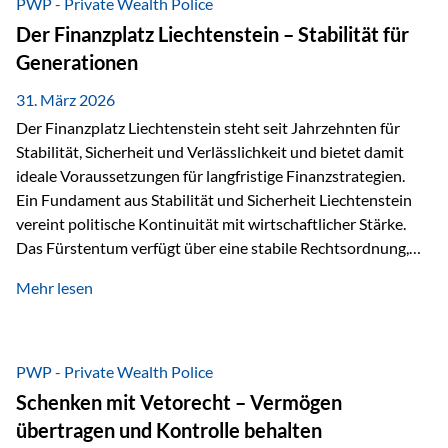
PWP - Private Wealth Police
heißt das:Diese Gelder gehören im Konkursfall nicht zur
Der Finanzplatz Liechtenstein – Stabilität für
allgemeinen Konkursmasse, sondern werden ausschließlich
Generationen
zur Erfüllung…
31. März 2026
Der Finanzplatz Liechtenstein steht seit Jahrzehnten für
Stabilität, Sicherheit und Verlässlichkeit und bietet damit
ideale Voraussetzungen für langfristige Finanzstrategien.
Ein Fundament aus Stabilität und Sicherheit Liechtenstein
vereint politische Kontinuität mit wirtschaftlicher Stärke.
Das Fürstentum verfügt über eine stabile Rechtsordnung,
die auf einer parlamentarischen Demokratie mit
Mehr lesen
monarchischen Elementen basiert. Diese Struktur schafft
nicht nur politische Stabilität, sondern auch eine
außergewöhnlich hohe Planungssicherheit für Investoren
und Unternehmen. Ein wesentliches Merkmal ist die
PWP - Private Wealth Police
Staatsfinanzierung: Liechtenstein weist keine
Schenken mit Vetorecht – Vermögen
Staatsschulden auf, und der Schutz der wirtschaftlichen
übertragen und Kontrolle behalten
Interessen der Bevölkerung ist in der Verfassung verankert.