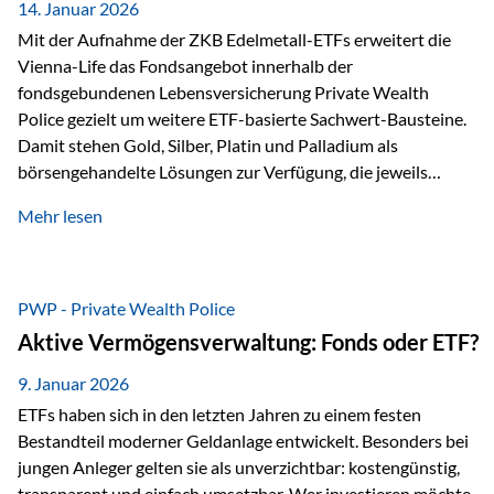
breit ab, ohne die…
14. Januar 2026
Mit der Aufnahme der ZKB Edelmetall-ETFs erweitert die
Vienna-Life das Fondsangebot innerhalb der
fondsgebundenen Lebensversicherung Private Wealth
Police gezielt um weitere ETF-basierte Sachwert-Bausteine.
Damit stehen Gold, Silber, Platin und Palladium als
börsengehandelte Lösungen zur Verfügung, die jeweils
physisch hinterlegte Edelmetalle abbilden. Der Fokus liegt
Mehr lesen
dabei nicht auf einzelnen Marktmeinungen, sondern auf
einer systematischen Portfoliologik: ETFs dienen als
transparente, effiziente Bausteine für Risikostreuung,
Inflationsrobustheit und Stabilisierung – eingebettet in eine
PWP - Private Wealth Police
liechtensteinische Versicherungsstruktur. Die
Aktive Vermögensverwaltung: Fonds oder ETF?
Sicherheitsarchitektur: Liechtenstein als Strukturprinzip Die
Private Wealth Police positioniert sich mit einer dreistufigen
9. Januar 2026
Sicherheitsarchitektur, die auf mehreren Ebenen ansetzt:
ETFs haben sich in den letzten Jahren zu einem festen
Stufe 1: Versicherer-Ebene • Versicherung mit…
Bestandteil moderner Geldanlage entwickelt. Besonders bei
jungen Anleger gelten sie als unverzichtbar: kostengünstig,
transparent und einfach umsetzbar. Wer investieren möchte,