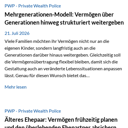
Abwicklung für Vertriebspartner deutlich effizienter
PWP - Private Wealth Police
gestaltet. Anträge werden direkt elektronisch übermittelt,
Mehrgenerationen-Modell: Vermögen über
Medienbrüche reduziert und die weitere Bearbeitung
Generationen hinweg strukturiert weitergeben
beschleunigt. Ab sofort können auch juristische Personen,
wie Kapitalgesellschaften oder Stiftungen, als
21. Juli 2026
Versicherungsnehmer eingesetzt werden. Damit erweitert
Viele Familien möchten ihr Vermögen nicht nur an die
die Vienna-Life die Einsatzmöglichkeiten der Private Wealth
eigenen Kinder, sondern langfristig auch an die
Police insbesondere für…
Generationen darüber hinaus weitergeben. Gleichzeitig soll
die Vermögensübertragung flexibel bleiben, damit sich die
Gestaltung auch an veränderte Lebenssituationen anpassen
lässt. Genau für diesen Wunsch bietet das
Mehrgenerationen-Modell der Private Wealth Police der
Mehr lesen
Vienna-Life eine interessante Lösung. Es ermöglicht,
Vermögen bereits heute generationenübergreifend zu
strukturieren und dennoch flexibel zu bleiben. Die
Ausgangssituation Stellen Sie sich folgende Familie vor: Die
PWP - Private Wealth Police
Großeltern haben über viele Jahre Vermögen aufgebaut. Ihr
Älteres Ehepaar: Vermögen frühzeitig planen
Wunsch ist es, dieses Vermögen nicht nur den eigenen
und den überlebenden Ehepartner absichern