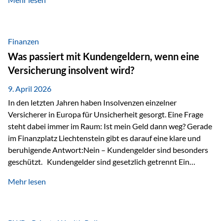
Modernes Value Investing als Grundlage Der
Investmentansatz von Estably basiert auf der
Weiterentwicklung des klassischen Value Investing. Im
Fokus stehen Unternehmen, deren Börsenkurs unter ihrem
Finanzen
inneren Wert liegt. Neben klassischen
Was passiert mit Kundengeldern, wenn eine
Bewertungskennzahlen werden auch qualitative Faktoren
Versicherung insolvent wird?
wie Geschäftsmodell, Wettbewerbsvorteile und
Managementqualität…
9. April 2026
In den letzten Jahren haben Insolvenzen einzelner
Versicherer in Europa für Unsicherheit gesorgt. Eine Frage
steht dabei immer im Raum: Ist mein Geld dann weg? Gerade
im Finanzplatz Liechtenstein gibt es darauf eine klare und
beruhigende Antwort:Nein – Kundengelder sind besonders
geschützt. Kundengelder sind gesetzlich getrennt Ein
zentraler Schutzmechanismus in Liechtenstein ist die
Mehr lesen
sogenannte Sondermasse. Das bedeutet:Die
Vermögenswerte, die zur Deckung der
Versicherungsverpflichtungen dienen, werden rechtlich vom
Vermögen der Versicherungsgesellschaft getrennt. Konkret