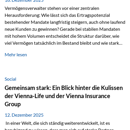
Vermögensverwalter stehen vor einer zentralen
Herausforderung: Wie lässt sich das Ertragspotenzial
bestehender Mandate langfristig steigern, auch ohne laufend
neue Kunden zu gewinnen? Gerade bei stabilen Mandaten
mit hohem Volumen entscheidet die Struktur darüber, wie
viel Vermögen tatsächlich im Bestand bleibt und wie stark
sich das Verwaltungsentgelt über die Jahre entwickelt. Ein
Mehr lesen
Beispiel verdeutlicht diese Wirkung besonders deutlich.
Wird ein Vermögen von 25 Millionen Euro über einen
Zeitraum von 20 Jahren verwaltet, ohne dass neue Kunden
hinzukommen, spielt nicht nur die Rendite eine Rolle. Auch
Social
steuerliche Effekte haben einen erheblichen Einfluss auf…
Gemeinsam stark: Ein Blick hinter die Kulissen
der Vienna-Life und der Vienna Insurance
Group
12. Dezember 2025
In einer Welt, die sich ständig weiterentwickelt, ist es
beruhigend zu wissen, dass man sich auf starke Partner