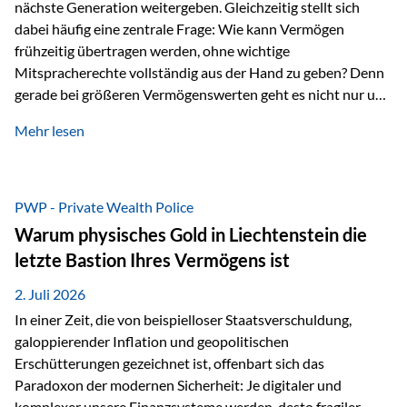
nächste Generation weitergeben. Gleichzeitig stellt sich
dabei häufig eine zentrale Frage: Wie kann Vermögen
frühzeitig übertragen werden, ohne wichtige
Mitspracherechte vollständig aus der Hand zu geben? Denn
gerade bei größeren Vermögenswerten geht es nicht nur um
die Frage der Übertragung. Es geht auch darum,
Mehr lesen
sicherzustellen, dass das Vermögen langfristig erhalten
bleibt und entsprechend der ursprünglichen Planung
verwendet wird. Ein Beispiel aus der Praxis Stellen Sie sich
folgende Situation vor: Ein Vater schenkt seiner Tochter
PWP - Private Wealth Police
einen Teil seines Vermögens. Einige Jahre später möchte die
Warum physisches Gold in Liechtenstein die
Tochter das Geld kurzfristig verwenden, um…
letzte Bastion Ihres Vermögens ist
2. Juli 2026
In einer Zeit, die von beispielloser Staatsverschuldung,
galoppierender Inflation und geopolitischen
Erschütterungen gezeichnet ist, offenbart sich das
Paradoxon der modernen Sicherheit: Je digitaler und
komplexer unsere Finanzsysteme werden, desto fragiler