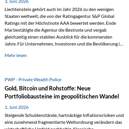
unseres Weges und unseres Anspruchs,…
3. Juni 2026
Liechtenstein gehört auch im Jahr 2026 zu den wenigen
Staaten weltweit, die von der Ratingagentur S&P Global
Ratings mit der Höchstnote AAA bewertet werden. Ende
Mai bestätigte die Agentur die Bestnote und vergab
gleichzeitig einen stabilen Ausblick für die kommenden
Jahre. Für Unternehmen, Investoren und die Bevölkerung ist
diese Einstufung ein wichtiges Signal. Sie unterstreicht die
Mehr lesen
finanzielle Stabilität des Landes sowie das Vertrauen
internationaler Märkte in den Wirtschafts- und
Finanzstandort Liechtenstein. Starker Wirtschaftsstandort
trotz Herausforderungen Die weltwirtschaftlichen
PWP - Private Wealth Police
Rahmenbedingungen bleiben anspruchsvoll. Geopolitische
Gold, Bitcoin und Rohstoffe: Neue
Unsicherheiten, eine verhaltene Investitionstätigkeit und
Portfoliobausteine im geopolitischen Wandel
eine schwächere Nachfrage in wichtigen Exportmärkten
beeinflussen auch die liechtensteinische Wirtschaft.
1. Juni 2026
Dennoch sieht…
Steigende Schuldenstände, hartnäckige Inflationsrisiken und
eine zunehmend fragmentierte Weltordnung verändern das
wirtschaftliche Umfeld nachhaltig. Klassische