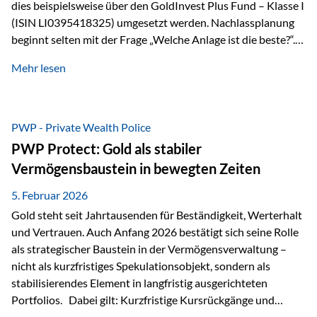
dies beispielsweise über den GoldInvest Plus Fund – Klasse I
(ISIN LI0395418325) umgesetzt werden. Nachlassplanung
beginnt selten mit der Frage „Welche Anlage ist die beste?“.
In der Praxis geht es zuerst um ganz andere Themen:Wer soll
Mehr lesen
was bekommen – wann – und in welcher Struktur?Und vor
allem: Wie lassen sich Streit, Liquiditätsengpässe oder
Notverkäufe vermeiden, wenn ein Todesfall eintritt? Gerade
bei größeren Vermögen ist das entscheidend.
PWP - Private Wealth Police
PWP Protect: Gold als stabiler
Vermögensbaustein in bewegten Zeiten
5. Februar 2026
Gold steht seit Jahrtausenden für Beständigkeit, Werterhalt
und Vertrauen. Auch Anfang 2026 bestätigt sich seine Rolle
als strategischer Baustein in der Vermögensverwaltung –
nicht als kurzfristiges Spekulationsobjekt, sondern als
stabilisierendes Element in langfristig ausgerichteten
Portfolios. Dabei gilt: Kurzfristige Kursrückgänge und
Schwankungen sind jederzeit möglich – insbesondere nach