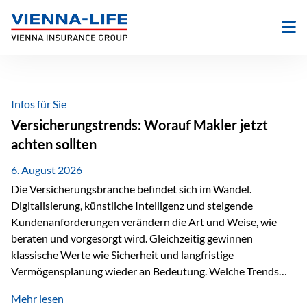
Zum
Inhalt
springen
Infos für Sie
Versicherungstrends: Worauf Makler jetzt
achten sollten
6. August 2026
Die Versicherungsbranche befindet sich im Wandel.
Digitalisierung, künstliche Intelligenz und steigende
Kundenanforderungen verändern die Art und Weise, wie
beraten und vorgesorgt wird. Gleichzeitig gewinnen
klassische Werte wie Sicherheit und langfristige
Vermögensplanung wieder an Bedeutung. Welche Trends
sollten Versicherungsmakler deshalb aktuell besonders im
Mehr lesen
Blick behalten? Digitalisierung und KI verändern die