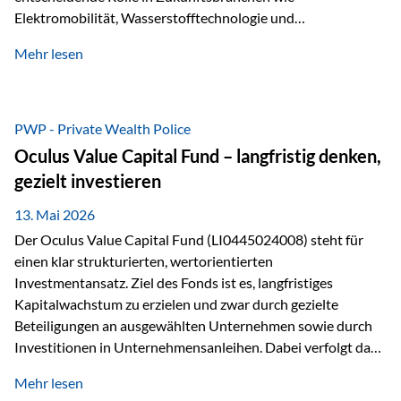
Elektromobilität, Wasserstofftechnologie und
Digitalisierung. Dadurch verbinden sie zwei wichtige
Mehr lesen
Faktoren für Investoren – begrenztes Angebot und
steigende industrielle Nachfrage. Edelmetalle als
Investment mit Zukunftspotenzial Während Gold oft als
klassischer „Sicherheitsanker“ gilt, bieten Silber, Platin und
PWP - Private Wealth Police
Palladium zusätzlich die Chance, von technologischen
Oculus Value Capital Fund – langfristig denken,
Entwicklungen zu profitieren. Die Nachfrage entsteht nicht
gezielt investieren
nur durch Anleger, sondern vor allem durch die Industrie.
Gerade in…
13. Mai 2026
Der Oculus Value Capital Fund (LI0445024008) steht für
einen klar strukturierten, wertorientierten
Investmentansatz. Ziel des Fonds ist es, langfristiges
Kapitalwachstum zu erzielen und zwar durch gezielte
Beteiligungen an ausgewählten Unternehmen sowie durch
Investitionen in Unternehmensanleihen. Dabei verfolgt das
Fondsmanagement eine klare Philosophie: Nicht kurzfristige
Mehr lesen
Marktbewegungen stehen im Fokus, sondern die