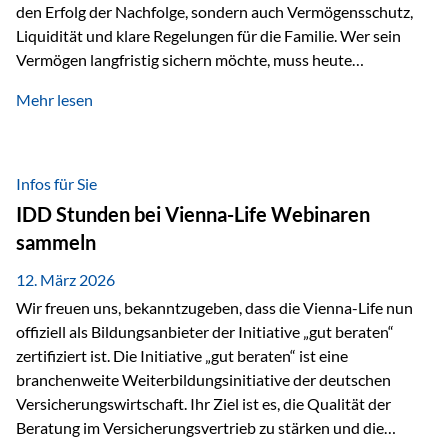
den Erfolg der Nachfolge, sondern auch Vermögensschutz,
Liquidität und klare Regelungen für die Familie. Wer sein
Vermögen langfristig sichern möchte, muss heute
international denken. Und genau hier setzt das Buch
Mehr lesen
„Erfolgsformel Liechtenstein“, herausgegeben und verfasst
von Rolf Klein, an – ein praxisnahes Nachschlagewerk, das
Vermögensnachfolge, Vermögensmanagement und
Vermögensschutz strategisch miteinander verbindet.
Infos für Sie
Warum klassische Nachfolgeplanung oft scheitert Viele
IDD Stunden bei Vienna-Life Webinaren
Vermögen werden erst im Todesfall übertragen. Das kann zu
sammeln
Problemen führen: Hohe Erbschaftsteuern Streitigkeiten
zwischen Erben Liquiditätsprobleme bei Immobilien…
12. März 2026
Wir freuen uns, bekanntzugeben, dass die Vienna-Life nun
offiziell als Bildungsanbieter der Initiative „gut beraten“
zertifiziert ist. Die Initiative „gut beraten“ ist eine
branchenweite Weiterbildungsinitiative der deutschen
Versicherungswirtschaft. Ihr Ziel ist es, die Qualität der
Beratung im Versicherungsvertrieb zu stärken und die