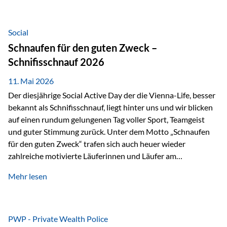
tatsächliche wirtschaftliche Entwicklung von Unternehmen
über viele Jahre hinweg. Als Teil der Produktauswahl
innerhalb der Private Wealth Police der Vienna-Life steht
Social
der Oculus Value Capital Fund für einen langfristig
Schnaufen für den guten Zweck –
orientierten Value-Investing-Ansatz mit Fokus auf
Schnifisschnauf 2026
fundamentale Unternehmensanalyse und nachhaltige
Wertentwicklung. Der Investmentansatz: Value Investing
11. Mai 2026
mit Weitblick Im Zentrum steht ein…
Der diesjährige Social Active Day der die Vienna-Life, besser
bekannt als Schnifisschnauf, liegt hinter uns und wir blicken
auf einen rundum gelungenen Tag voller Sport, Teamgeist
und guter Stimmung zurück. Unter dem Motto „Schnaufen
für den guten Zweck“ trafen sich auch heuer wieder
zahlreiche motivierte Läuferinnen und Läufer am
Dünserberg in Schnifis, um gemeinsam sportliche
Mehr lesen
Höchstleistungen für einen guten Zweck zu erbringen. Mit
grosser Freude dürfen wir verkünden, dass dabei
beeindruckende 14.000 Euro zugunsten des Schulheims
Mäder gesammelt werden konnten. Die anspruchsvolle
PWP - Private Wealth Police