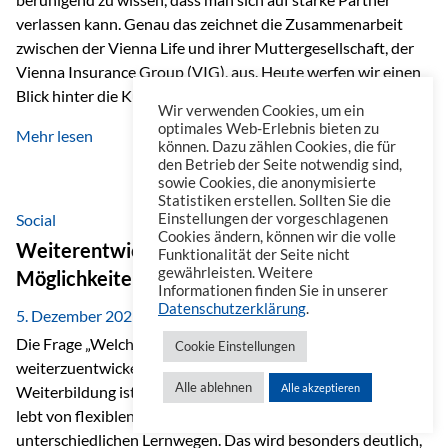
verlassen kann. Genau das zeichnet die Zusammenarbeit
zwischen der Vienna Life und ihrer Muttergesellschaft, der
Vienna Insurance Group (VIG), aus. Heute werfen wir einen
Blick hinter die Kulissen auf eine Unternehmensgruppe mit
Wir verwenden Cookies, um ein
beeindruckender Geschichte, gewachsenem Know-how und
optimales Web-Erlebnis bieten zu
Mehr lesen
einem stabilen Fundament. Ein starkes Netzwerk in ganz
können. Dazu zählen Cookies, die für
den Betrieb der Seite notwendig sind,
Europa Die Vienna Insurance Group ist die führende
sowie Cookies, die anonymisierte
Versicherungsgruppe in Zentral- und Osteuropa. Mit über
Statistiken erstellen. Sollten Sie die
50 Versicherungsgesellschaften in insgesamt 30 Ländern
Social
Einstellungen der vorgeschlagenen
Cookies ändern, können wir die volle
verbindet sie regionale Stärke mit internationaler
Weiterentwicklung im Berufsalltag: Welche
Funktionalität der Seite nicht
Kompetenz.
gewährleisten. Weitere
Möglichkeiten es gibt
Informationen finden Sie in unserer
Datenschutzerklärung
.
5. Dezember 2025
Die Frage „Welche Möglichkeiten gibt es, sich
Cookie Einstellungen
weiterzuentwickeln?“ lässt sich heute vielseitig beantworten.
Alle ablehnen
Alle akzeptieren
Weiterbildung ist längst kein starrer Prozess mehr, sondern
lebt von flexiblen Formaten, individuellen Bedürfnissen und
unterschiedlichen Lernwegen. Das wird besonders deutlich,