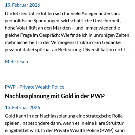
19. Februar 2026
Die letzten Jahre fühlen sich für viele Anleger anders an:
geopolitische Spannungen, wirtschaftliche Unsicherheit,
hohe Volatilität an den Märkten – und immer wieder die
gleiche Frage im Gespräch: Wie finde ich in unruhigen Zeiten
mehr Sicherheit in der Vermögensstruktur? Ein Gedanke
gewinnt dabei spürbar an Bedeutung: Diversifikation nicht
nur über Anlageklassen, sondern auch über Jurisdiktionen.
Mehr lesen
Wer Vermögen ausschließlich in einem Rechtsraum
organisiert, ist auch von dessen Rahmenbedingungen
besonders abhängig. Genau hier kann das Fürstentum
Liechtenstein eine Rolle spielen: außerhalb der EU, ohne
PWP - Private Wealth Police
Euro, mit einem eigenständigen Rechts- und Finanzplatz.
Nachlassplanung mit Gold in der PWP
Und genau an dieser Stelle setzt der 3-Zellenschutz an –…
13. Februar 2026
Gold kann in der Nachlassplanung eine strategische Rolle
spielen, insbesondere dann, wenn es in eine klare Struktur
eingebettet wird. In der Private Wealth Police (PWP) kann