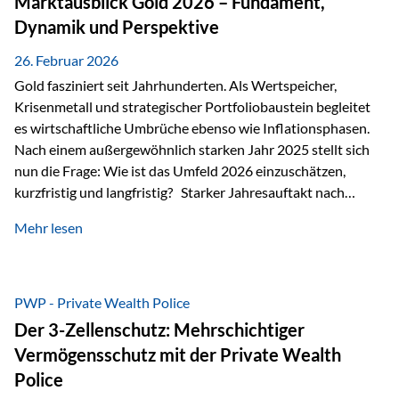
Marktausblick Gold 2026 – Fundament,
nicht ausreichen Traditionelle Nachlassregelungen stoßen
Dynamik und Perspektive
oft…
26. Februar 2026
Gold fasziniert seit Jahrhunderten. Als Wertspeicher,
Krisenmetall und strategischer Portfoliobaustein begleitet
es wirtschaftliche Umbrüche ebenso wie Inflationsphasen.
Nach einem außergewöhnlich starken Jahr 2025 stellt sich
nun die Frage: Wie ist das Umfeld 2026 einzuschätzen,
kurzfristig und langfristig? Starker Jahresauftakt nach
außergewöhnlichem Vorjahr Gold ist mit deutlicher
Mehr lesen
Dynamik in das Jahr 2026 gestartet. Zwischen dem
01.01.2026 und dem 31.01.2026 das Edelmetall: +12,8 % in
USD +11,7 % in EUR Durchschnitt über alle betrachteten
Währungen: +11,5 % Bereits 2025 war ein außergewöhnlich
PWP - Private Wealth Police
starkes Jahr: +64,4 % in USD Durchschnitt über alle
Der 3-Zellenschutz: Mehrschichtiger
Währungen: +56,6 % Langfristig zeigt sich ebenfalls ein
Vermögensschutz mit der Private Wealth
solides…
Police