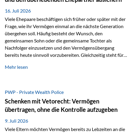
Kindern, sondern langfristig auch den Enkeln zukommen zu…
16. Juli 2026
Viele Ehepaare beschäftigen sich früher oder später mit der
Frage, wie ihr Vermögen einmal an die nächste Generation
übergehen soll. Häufig besteht der Wunsch, den
gemeinsamen Sohn oder die gemeinsame Tochter als
Nachfolger einzusetzen und den Vermögensübergang
bereits heute sinnvoll vorzubereiten. Gleichzeitig steht für
viele Ehepaare ein weiterer Aspekt im Mittelpunkt: Was
Mehr lesen
passiert, wenn einer der beiden verstirbt? Der überlebende
Ehepartner soll auch dann weiterhin finanziell unabhängig
bleiben und uneingeschränkt über das gemeinsame
Vermögen verfügen können. Genau für diese
PWP - Private Wealth Police
Ausgangssituation bietet die Private Wealth Police der
Schenken mit Vetorecht: Vermögen
Vienna-Life eine durchdachte Gestaltungsmöglichkeit. Die
übertragen, ohne die Kontrolle aufzugeben
Ausgangssituation Stellen Sie sich folgendes Beispiel vor:
Ein…
9. Juli 2026
Viele Eltern möchten Vermögen bereits zu Lebzeiten an die