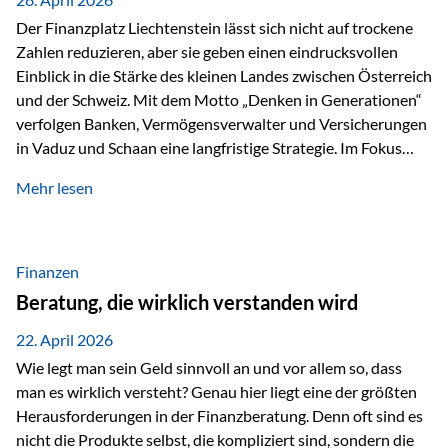
Der Finanzplatz Liechtenstein lässt sich nicht auf trockene
Zahlen reduzieren, aber sie geben einen eindrucksvollen
Einblick in die Stärke des kleinen Landes zwischen Österreich
und der Schweiz. Mit dem Motto „Denken in Generationen“
verfolgen Banken, Vermögensverwalter und Versicherungen
in Vaduz und Schaan eine langfristige Strategie. Im Fokus
stehen dabei vor allem: Qualität Stabilität internationaler
Mehr lesen
Marktzugang Liechtenstein hat sich in den letzten Jahren zu
einem wichtigen Drehpunkt für grenzüberschreitende
Finanzdienstleistungen entwickelt – und die aktuellsten
verfügbaren Kennzahlen (Stand Ende 2024, veröffentlicht
Finanzen
2025/2026)…
Beratung, die wirklich verstanden wird
22. April 2026
Wie legt man sein Geld sinnvoll an und vor allem so, dass
man es wirklich versteht? Genau hier liegt eine der größten
Herausforderungen in der Finanzberatung. Denn oft sind es
nicht die Produkte selbst, die kompliziert sind, sondern die