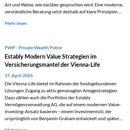
Art und Weise, wie darüber gesprochen wird. Eine moderne,
verständliche Beratung setzt deshalb auf klare Prinzipien
statt auf komplizierte Prognosen. Im Mittelpunkt stehen
Mehr lesen
fünf zentrale Faktoren: eine saubere Struktur, breite
Risikostreuung, Kosteneffizienz, steuerliche Optimierung
und ein wissenschaftlich fundierter Ansatz. Impulse zu
diesem Thema liefern unter anderem die praxisnahen
PWP - Private Wealth Police
Ansätze von Finanzexperte Klaus Rost, der seit vielen Jahren
Estably Modern Value Strategien im
für eine verständliche und…
Versicherungsmantel der Vienna-Life
17. April 2026
Die Vienna-Life bietet im Rahmen der fondsgebundenen
Lösungen Zugang zu aktiv gemanagten Anlagestrategien.
Dazu zählen auch die Portfolios der Estably
Vermögensverwaltung AG, die auf einem modernen Value-
Investing-Ansatz basieren – einem Investmentstil, der
ursprünglich von Benjamin Graham entwickelt und später
durch Investoren wie Warren Buffett weiter geprägt wurde.
Mehr lesen