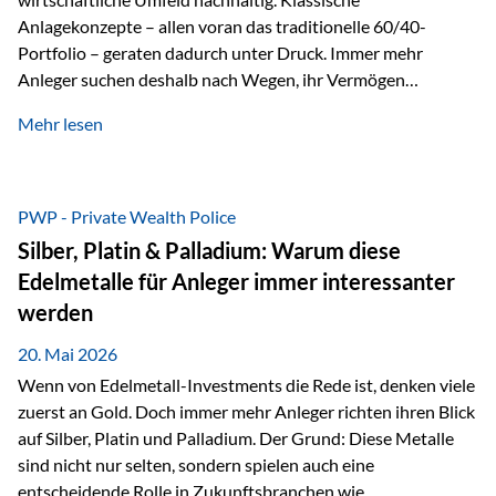
Anlagekonzepte – allen voran das traditionelle 60/40-
Portfolio – geraten dadurch unter Druck. Immer mehr
Anleger suchen deshalb nach Wegen, ihr Vermögen
langfristig gegen Kaufkraftverlust und geopolitische
Mehr lesen
Unsicherheit abzusichern. Genau hier rücken reale und
nicht-inflationierbare Werte wie Gold, Rohstoffe und
digitale Assets wieder in den Fokus. Gold gewinnt seine
monetäre Rolle zurück Gold erlebt derzeit eine
PWP - Private Wealth Police
bemerkenswerte Renaissance als monetärer Wertspeicher.
Silber, Platin & Palladium: Warum diese
Treiber sind Rekordkäufe der Zentralbanken, geopolitische
Edelmetalle für Anleger immer interessanter
Spannungen und ein schleichender Vertrauensverlust in
werden
ungedeckte Papierwährungen. Wie groß dieser
Vertrauensverlust ausfällt, zeigt ein nüchterner
20. Mai 2026
Langfristvergleich: Seit…
Wenn von Edelmetall-Investments die Rede ist, denken viele
zuerst an Gold. Doch immer mehr Anleger richten ihren Blick
auf Silber, Platin und Palladium. Der Grund: Diese Metalle
sind nicht nur selten, sondern spielen auch eine
entscheidende Rolle in Zukunftsbranchen wie