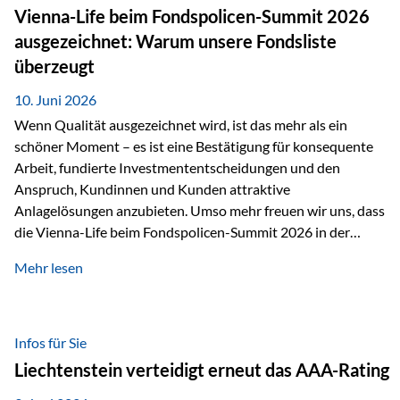
zahlreiche Zukunftstechnologien praktisch unverzichtbar.
Vienna-Life beim Fondspolicen-Summit 2026
Silber findet sich unter anderem in: Solarmodulen
ausgezeichnet: Warum unsere Fondsliste
Elektrofahrzeugen Halbleitern Smartphones und Tablets…
überzeugt
10. Juni 2026
Wenn Qualität ausgezeichnet wird, ist das mehr als ein
schöner Moment – es ist eine Bestätigung für konsequente
Arbeit, fundierte Investmententscheidungen und den
Anspruch, Kundinnen und Kunden attraktive
Anlagelösungen anzubieten. Umso mehr freuen wir uns, dass
die Vienna-Life beim Fondspolicen-Summit 2026 in der
Kategorie ETF/Passiv ausgezeichnet wurde. Grundlage
Mehr lesen
dieser Ehrung ist der renommierte Fondspolicenreport der
SAM – Smart Asset Management Service GmbH, bei dem
mehr als 20 Fondspolicen-Anbieter aus Investmentsicht
analysiert und verglichen wurden. Das Ergebnis: Die ETF-
Infos für Sie
Auswahl der Vienna-Life zählt zu den drei besten Angeboten
Liechtenstein verteidigt erneut das AAA-Rating
am Markt. Für uns ist diese Auszeichnung eine Bestätigung