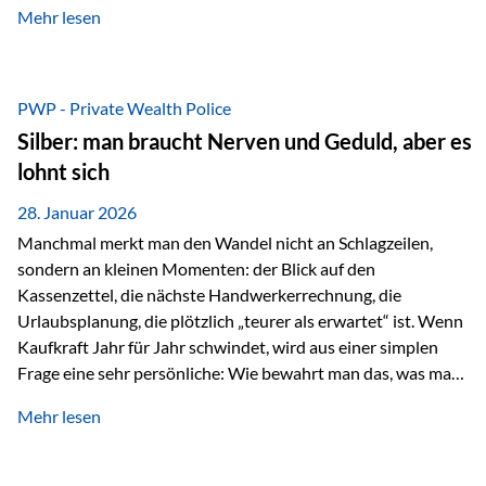
Mehr lesen
starken Anstiegen. Diese verändern jedoch nicht die
langfristige Funktion von Gold als Sachwert und
Diversifikationsinstrument. In einem Umfeld, das weiterhin
von geopolitischen Spannungen, einer stark ausgeweiteten
PWP - Private Wealth Police
Geldmenge sowie strukturellen Verschiebungen an den
Silber: man braucht Nerven und Geduld, aber es
Kapitalmärkten geprägt ist, bleibt Gold ein bewährter Anker.
lohnt sich
Nicht, weil…
28. Januar 2026
Manchmal merkt man den Wandel nicht an Schlagzeilen,
sondern an kleinen Momenten: der Blick auf den
Kassenzettel, die nächste Handwerkerrechnung, die
Urlaubsplanung, die plötzlich „teurer als erwartet“ ist. Wenn
Kaufkraft Jahr für Jahr schwindet, wird aus einer simplen
Frage eine sehr persönliche: Wie bewahrt man das, was man
sich aufgebaut hat? Genau dann wird es Zeit, sich
Mehr lesen
Sachwerten mit einer Investition in Sachwerte zu
beschäftigen; Nicht als Mode, sondern als Prinzip: Vermögen
soll nicht nur wachsen, sondern auch Substanz behalten –