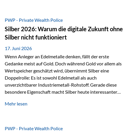
Chancen identifizieren, Risiken bewerten und Portfolios
gezielt steuern. Gerade in einem Umfeld, das von schnellen
Veränderungen geprägt ist, kann diese aktive
PWP - Private Wealth Police
Herangehensweise einen entscheidenden Mehrwert bieten.
Silber 2026: Warum die digitale Zukunft ohne
Was zeichnet aktive Fonds aus? Aktive Fonds verfolgen das
Silber nicht funktioniert
Ziel, nicht nur einen Markt abzubilden, sondern gezielt
Anlageentscheidungen zu treffen. Fondsmanager
17. Juni 2026
analysieren Unternehmen,…
Wenn Anleger an Edelmetalle denken, fällt der erste
Gedanke meist auf Gold. Doch während Gold vor allem als
Wertspeicher geschätzt wird, übernimmt Silber eine
Doppelrolle: Es ist sowohl Edelmetall als auch
unverzichtbarer Industriemetall-Rohstoff. Gerade diese
besondere Eigenschaft macht Silber heute interessanter
denn je. Denn die Welt wird nicht nur digitaler, sondern auch
Mehr lesen
elektrischer – und genau dort spielt Silber eine
entscheidende Rolle. Silber – das Metall der modernen
Wirtschaft Silber verfügt über die höchste elektrische
Leitfähigkeit aller Metalle. Diese Eigenschaft macht es für
PWP - Private Wealth Police