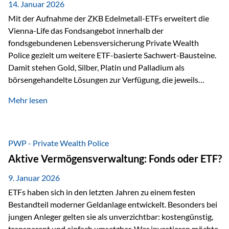
breit ab, ohne die…
14. Januar 2026
Mit der Aufnahme der ZKB Edelmetall-ETFs erweitert die
Vienna-Life das Fondsangebot innerhalb der
fondsgebundenen Lebensversicherung Private Wealth
Police gezielt um weitere ETF-basierte Sachwert-Bausteine.
Damit stehen Gold, Silber, Platin und Palladium als
börsengehandelte Lösungen zur Verfügung, die jeweils
physisch hinterlegte Edelmetalle abbilden. Der Fokus liegt
Mehr lesen
dabei nicht auf einzelnen Marktmeinungen, sondern auf
einer systematischen Portfoliologik: ETFs dienen als
transparente, effiziente Bausteine für Risikostreuung,
Inflationsrobustheit und Stabilisierung – eingebettet in eine
PWP - Private Wealth Police
liechtensteinische Versicherungsstruktur. Die
Aktive Vermögensverwaltung: Fonds oder ETF?
Sicherheitsarchitektur: Liechtenstein als Strukturprinzip Die
Private Wealth Police positioniert sich mit einer dreistufigen
9. Januar 2026
Sicherheitsarchitektur, die auf mehreren Ebenen ansetzt:
ETFs haben sich in den letzten Jahren zu einem festen
Stufe 1: Versicherer-Ebene • Versicherung mit…
Bestandteil moderner Geldanlage entwickelt. Besonders bei
jungen Anleger gelten sie als unverzichtbar: kostengünstig,
transparent und einfach umsetzbar. Wer investieren möchte,