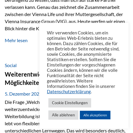
verlassen kann. Genau das zeichnet die Zusammenarbeit
zwischen der Vienna Life und ihrer Muttergesellschaft, der
Vienna Insurance Group (VIG), aus. Heute werfen wir einen
Blick hinter die Kulissen auf eine Unternehmensgruppe mit
Wir verwenden Cookies, um ein
beeindruckender Geschichte, gewachsenem Know-how und
optimales Web-Erlebnis bieten zu
Mehr lesen
einem stabilen Fundament. Ein starkes Netzwerk in ganz
können. Dazu zählen Cookies, die für
den Betrieb der Seite notwendig sind,
Europa Die Vienna Insurance Group ist die führende
sowie Cookies, die anonymisierte
Versicherungsgruppe in Zentral- und Osteuropa. Mit über
Statistiken erstellen. Sollten Sie die
50 Versicherungsgesellschaften in insgesamt 30 Ländern
Social
Einstellungen der vorgeschlagenen
Cookies ändern, können wir die volle
verbindet sie regionale Stärke mit internationaler
Weiterentwicklung im Berufsalltag: Welche
Funktionalität der Seite nicht
Kompetenz.
gewährleisten. Weitere
Möglichkeiten es gibt
Informationen finden Sie in unserer
Datenschutzerklärung
.
5. Dezember 2025
Die Frage „Welche Möglichkeiten gibt es, sich
Cookie Einstellungen
weiterzuentwickeln?“ lässt sich heute vielseitig beantworten.
Alle ablehnen
Alle akzeptieren
Weiterbildung ist längst kein starrer Prozess mehr, sondern
lebt von flexiblen Formaten, individuellen Bedürfnissen und
unterschiedlichen Lernwegen. Das wird besonders deutlich,