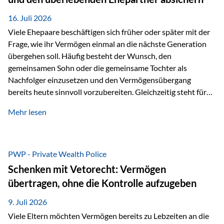
Kindern, sondern langfristig auch den Enkeln zukommen zu…
16. Juli 2026
Viele Ehepaare beschäftigen sich früher oder später mit der
Frage, wie ihr Vermögen einmal an die nächste Generation
übergehen soll. Häufig besteht der Wunsch, den
gemeinsamen Sohn oder die gemeinsame Tochter als
Nachfolger einzusetzen und den Vermögensübergang
bereits heute sinnvoll vorzubereiten. Gleichzeitig steht für
viele Ehepaare ein weiterer Aspekt im Mittelpunkt: Was
Mehr lesen
passiert, wenn einer der beiden verstirbt? Der überlebende
Ehepartner soll auch dann weiterhin finanziell unabhängig
bleiben und uneingeschränkt über das gemeinsame
Vermögen verfügen können. Genau für diese
PWP - Private Wealth Police
Ausgangssituation bietet die Private Wealth Police der
Schenken mit Vetorecht: Vermögen
Vienna-Life eine durchdachte Gestaltungsmöglichkeit. Die
übertragen, ohne die Kontrolle aufzugeben
Ausgangssituation Stellen Sie sich folgendes Beispiel vor:
Ein…
9. Juli 2026
Viele Eltern möchten Vermögen bereits zu Lebzeiten an die