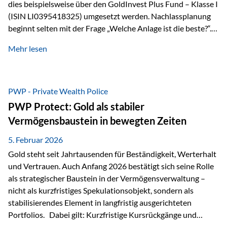
dies beispielsweise über den GoldInvest Plus Fund – Klasse I
(ISIN LI0395418325) umgesetzt werden. Nachlassplanung
beginnt selten mit der Frage „Welche Anlage ist die beste?“.
In der Praxis geht es zuerst um ganz andere Themen:Wer soll
Mehr lesen
was bekommen – wann – und in welcher Struktur?Und vor
allem: Wie lassen sich Streit, Liquiditätsengpässe oder
Notverkäufe vermeiden, wenn ein Todesfall eintritt? Gerade
bei größeren Vermögen ist das entscheidend.
PWP - Private Wealth Police
PWP Protect: Gold als stabiler
Vermögensbaustein in bewegten Zeiten
5. Februar 2026
Gold steht seit Jahrtausenden für Beständigkeit, Werterhalt
und Vertrauen. Auch Anfang 2026 bestätigt sich seine Rolle
als strategischer Baustein in der Vermögensverwaltung –
nicht als kurzfristiges Spekulationsobjekt, sondern als
stabilisierendes Element in langfristig ausgerichteten
Portfolios. Dabei gilt: Kurzfristige Kursrückgänge und
Schwankungen sind jederzeit möglich – insbesondere nach