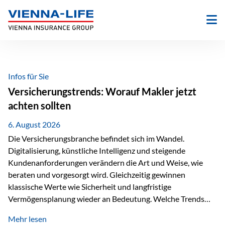
Zum
Inhalt
springen
Infos für Sie
Versicherungstrends: Worauf Makler jetzt
achten sollten
6. August 2026
Die Versicherungsbranche befindet sich im Wandel.
Digitalisierung, künstliche Intelligenz und steigende
Kundenanforderungen verändern die Art und Weise, wie
beraten und vorgesorgt wird. Gleichzeitig gewinnen
klassische Werte wie Sicherheit und langfristige
Vermögensplanung wieder an Bedeutung. Welche Trends
sollten Versicherungsmakler deshalb aktuell besonders im
Mehr lesen
Blick behalten? Digitalisierung und KI verändern die