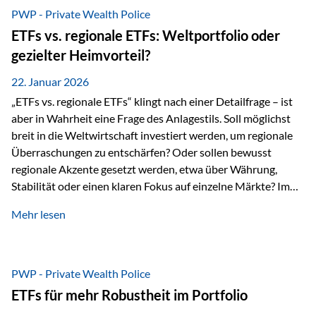
gerade dann, wenn Märkte nervös werden,…
PWP - Private Wealth Police
ETFs vs. regionale ETFs: Weltportfolio oder
gezielter Heimvorteil?
22. Januar 2026
„ETFs vs. regionale ETFs“ klingt nach einer Detailfrage – ist
aber in Wahrheit eine Frage des Anlagestils. Soll möglichst
breit in die Weltwirtschaft investiert werden, um regionale
Überraschungen zu entschärfen? Oder sollen bewusst
regionale Akzente gesetzt werden, etwa über Währung,
Stabilität oder einen klaren Fokus auf einzelne Märkte? Im
Rahmen der fondsgebundenen Lebensversicherung Private
Mehr lesen
Wealth Police der Vienna-Life lassen sich beide Ansätze
kombinieren. Der „Schutz“ im Portfolio entsteht dabei nicht
als Garantie, sondern als Zusammenspiel aus
Risikostreuung, Inflationsrobustheit und Stabilisierung. 1)
PWP - Private Wealth Police
Die Philosophiefrage: breit oder bewusst? Global investieren
ETFs für mehr Robustheit im Portfolio
bedeutet: Das Portfolio bildet die Weltmärkte möglichst