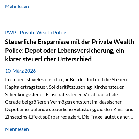
kontinuierliche Weiterbildung von vertrieblich tätigen
Mehr lesen
Personen transparent zu dokumentieren. Seit der
Umsetzung der EU-Versicherungsvertriebsrichtlinie besteht
eine gesetzliche Weiterbildungspflicht von mindestens 15
Stunden pro Jahr für vertrieblich tätige Personen in der
PWP - Private Wealth Police
Versicherungsbranche. Über die Weiterbildungsdatenbank
Steuerliche Ersparnisse mit der Private Wealth
von „gut beraten“ können absolvierte Bildungsmaßnahmen
Police: Depot oder Lebensversicherung, ein
zentral erfasst und dokumentiert werden. „gut beraten“
klarer steuerlicher Unterschied
zertifiziert Als zertifizierter Bildungsanbieter können unsere
Webinare nun für die…
10. März 2026
Im Leben ist vieles unsicher, außer der Tod und die Steuern.
Kapitalertragsteuer, Solidaritätszuschlag, Kirchensteuer,
Schenkungssteuer, Erbschaftssteuer, Vorabpauschale:
Gerade bei größeren Vermögen entsteht im klassischen
Depot eine laufende steuerliche Belastung, die den Zins- und
Zinseszins-Effekt spürbar reduziert. Die Frage lautet daher:
Wie kann Vermögen strukturiert werden, damit Steuern
Mehr lesen
nicht laufend Kapital entziehen – sondern möglichst lange im
System arbeiten? Hier setzt die Private Wealth Police an.