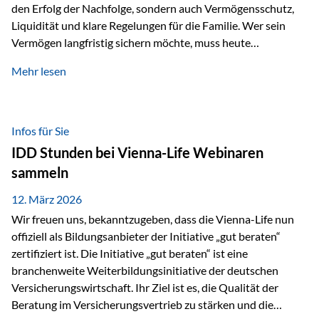
den Erfolg der Nachfolge, sondern auch Vermögensschutz,
Liquidität und klare Regelungen für die Familie. Wer sein
Vermögen langfristig sichern möchte, muss heute
international denken. Und genau hier setzt das Buch
Mehr lesen
„Erfolgsformel Liechtenstein“, herausgegeben und verfasst
von Rolf Klein, an – ein praxisnahes Nachschlagewerk, das
Vermögensnachfolge, Vermögensmanagement und
Vermögensschutz strategisch miteinander verbindet.
Infos für Sie
Warum klassische Nachfolgeplanung oft scheitert Viele
IDD Stunden bei Vienna-Life Webinaren
Vermögen werden erst im Todesfall übertragen. Das kann zu
sammeln
Problemen führen: Hohe Erbschaftsteuern Streitigkeiten
zwischen Erben Liquiditätsprobleme bei Immobilien…
12. März 2026
Wir freuen uns, bekanntzugeben, dass die Vienna-Life nun
offiziell als Bildungsanbieter der Initiative „gut beraten“
zertifiziert ist. Die Initiative „gut beraten“ ist eine
branchenweite Weiterbildungsinitiative der deutschen
Versicherungswirtschaft. Ihr Ziel ist es, die Qualität der
Beratung im Versicherungsvertrieb zu stärken und die