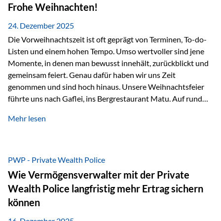
Erlebnissen konnten wir…
Frohe Weihnachten!
24. Dezember 2025
Die Vorweihnachtszeit ist oft geprägt von Terminen, To-do-
Listen und einem hohen Tempo. Umso wertvoller sind jene
Momente, in denen man bewusst innehält, zurückblickt und
gemeinsam feiert. Genau dafür haben wir uns Zeit
genommen und sind hoch hinaus. Unsere Weihnachtsfeier
führte uns nach Gaflei, ins Bergrestaurant Matu. Auf rund
1.500 Metern über dem Rheintal erwartete uns nicht nur ein
Mehr lesen
beeindruckendes Panorama, sondern auch etwas, das im
Alltag oft zu kurz kommt: Ruhe, Klarheit und echter
Weitblick, im wahrsten Sinne des Wortes. Inmitten
verschneiter Landschaft, bei feinem Essen, guter Musik und
PWP - Private Wealth Police
einer entspannten…
Wie Vermögensverwalter mit der Private
Wealth Police langfristig mehr Ertrag sichern
können
16. Dezember 2025