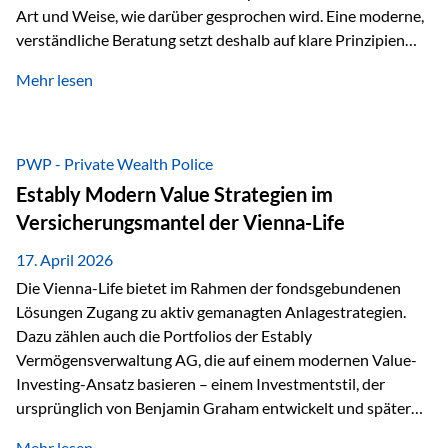
Art und Weise, wie darüber gesprochen wird. Eine moderne,
verständliche Beratung setzt deshalb auf klare Prinzipien
statt auf komplizierte Prognosen. Im Mittelpunkt stehen
Mehr lesen
fünf zentrale Faktoren: eine saubere Struktur, breite
Risikostreuung, Kosteneffizienz, steuerliche Optimierung
und ein wissenschaftlich fundierter Ansatz. Impulse zu
diesem Thema liefern unter anderem die praxisnahen
PWP - Private Wealth Police
Ansätze von Finanzexperte Klaus Rost, der seit vielen Jahren
Estably Modern Value Strategien im
für eine verständliche und…
Versicherungsmantel der Vienna-Life
17. April 2026
Die Vienna-Life bietet im Rahmen der fondsgebundenen
Lösungen Zugang zu aktiv gemanagten Anlagestrategien.
Dazu zählen auch die Portfolios der Estably
Vermögensverwaltung AG, die auf einem modernen Value-
Investing-Ansatz basieren – einem Investmentstil, der
ursprünglich von Benjamin Graham entwickelt und später
durch Investoren wie Warren Buffett weiter geprägt wurde.
Mehr lesen