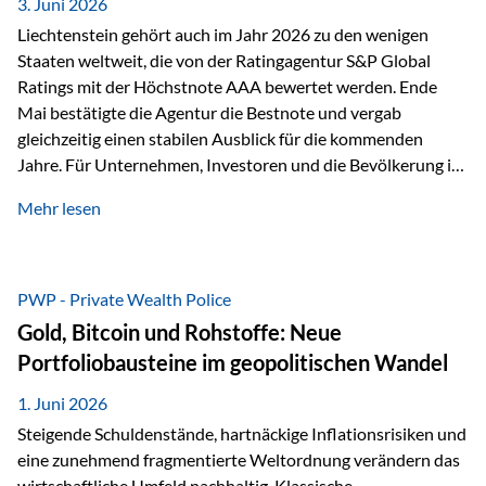
unseres Weges und unseres Anspruchs,…
3. Juni 2026
Liechtenstein gehört auch im Jahr 2026 zu den wenigen
Staaten weltweit, die von der Ratingagentur S&P Global
Ratings mit der Höchstnote AAA bewertet werden. Ende
Mai bestätigte die Agentur die Bestnote und vergab
gleichzeitig einen stabilen Ausblick für die kommenden
Jahre. Für Unternehmen, Investoren und die Bevölkerung ist
diese Einstufung ein wichtiges Signal. Sie unterstreicht die
Mehr lesen
finanzielle Stabilität des Landes sowie das Vertrauen
internationaler Märkte in den Wirtschafts- und
Finanzstandort Liechtenstein. Starker Wirtschaftsstandort
trotz Herausforderungen Die weltwirtschaftlichen
PWP - Private Wealth Police
Rahmenbedingungen bleiben anspruchsvoll. Geopolitische
Gold, Bitcoin und Rohstoffe: Neue
Unsicherheiten, eine verhaltene Investitionstätigkeit und
Portfoliobausteine im geopolitischen Wandel
eine schwächere Nachfrage in wichtigen Exportmärkten
beeinflussen auch die liechtensteinische Wirtschaft.
1. Juni 2026
Dennoch sieht…
Steigende Schuldenstände, hartnäckige Inflationsrisiken und
eine zunehmend fragmentierte Weltordnung verändern das
wirtschaftliche Umfeld nachhaltig. Klassische