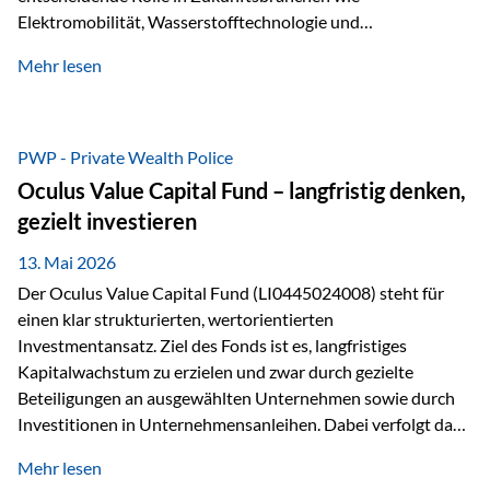
Elektromobilität, Wasserstofftechnologie und
Digitalisierung. Dadurch verbinden sie zwei wichtige
Mehr lesen
Faktoren für Investoren – begrenztes Angebot und
steigende industrielle Nachfrage. Edelmetalle als
Investment mit Zukunftspotenzial Während Gold oft als
klassischer „Sicherheitsanker“ gilt, bieten Silber, Platin und
PWP - Private Wealth Police
Palladium zusätzlich die Chance, von technologischen
Oculus Value Capital Fund – langfristig denken,
Entwicklungen zu profitieren. Die Nachfrage entsteht nicht
gezielt investieren
nur durch Anleger, sondern vor allem durch die Industrie.
Gerade in…
13. Mai 2026
Der Oculus Value Capital Fund (LI0445024008) steht für
einen klar strukturierten, wertorientierten
Investmentansatz. Ziel des Fonds ist es, langfristiges
Kapitalwachstum zu erzielen und zwar durch gezielte
Beteiligungen an ausgewählten Unternehmen sowie durch
Investitionen in Unternehmensanleihen. Dabei verfolgt das
Fondsmanagement eine klare Philosophie: Nicht kurzfristige
Mehr lesen
Marktbewegungen stehen im Fokus, sondern die