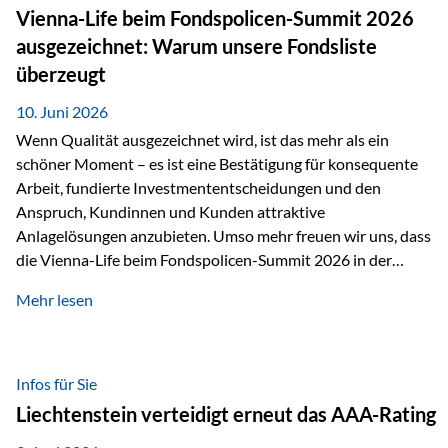
zahlreiche Zukunftstechnologien praktisch unverzichtbar.
Vienna-Life beim Fondspolicen-Summit 2026
Silber findet sich unter anderem in: Solarmodulen
ausgezeichnet: Warum unsere Fondsliste
Elektrofahrzeugen Halbleitern Smartphones und Tablets…
überzeugt
10. Juni 2026
Wenn Qualität ausgezeichnet wird, ist das mehr als ein
schöner Moment – es ist eine Bestätigung für konsequente
Arbeit, fundierte Investmententscheidungen und den
Anspruch, Kundinnen und Kunden attraktive
Anlagelösungen anzubieten. Umso mehr freuen wir uns, dass
die Vienna-Life beim Fondspolicen-Summit 2026 in der
Kategorie ETF/Passiv ausgezeichnet wurde. Grundlage
Mehr lesen
dieser Ehrung ist der renommierte Fondspolicenreport der
SAM – Smart Asset Management Service GmbH, bei dem
mehr als 20 Fondspolicen-Anbieter aus Investmentsicht
analysiert und verglichen wurden. Das Ergebnis: Die ETF-
Infos für Sie
Auswahl der Vienna-Life zählt zu den drei besten Angeboten
Liechtenstein verteidigt erneut das AAA-Rating
am Markt. Für uns ist diese Auszeichnung eine Bestätigung