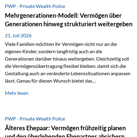
Abwicklung für Vertriebspartner deutlich effizienter
PWP - Private Wealth Police
gestaltet. Anträge werden direkt elektronisch übermittelt,
Mehrgenerationen-Modell: Vermögen über
Medienbrüche reduziert und die weitere Bearbeitung
Generationen hinweg strukturiert weitergeben
beschleunigt. Ab sofort können auch juristische Personen,
wie Kapitalgesellschaften oder Stiftungen, als
21. Juli 2026
Versicherungsnehmer eingesetzt werden. Damit erweitert
Viele Familien möchten ihr Vermögen nicht nur an die
die Vienna-Life die Einsatzmöglichkeiten der Private Wealth
eigenen Kinder, sondern langfristig auch an die
Police insbesondere für…
Generationen darüber hinaus weitergeben. Gleichzeitig soll
die Vermögensübertragung flexibel bleiben, damit sich die
Gestaltung auch an veränderte Lebenssituationen anpassen
lässt. Genau für diesen Wunsch bietet das
Mehrgenerationen-Modell der Private Wealth Police der
Mehr lesen
Vienna-Life eine interessante Lösung. Es ermöglicht,
Vermögen bereits heute generationenübergreifend zu
strukturieren und dennoch flexibel zu bleiben. Die
Ausgangssituation Stellen Sie sich folgende Familie vor: Die
PWP - Private Wealth Police
Großeltern haben über viele Jahre Vermögen aufgebaut. Ihr
Älteres Ehepaar: Vermögen frühzeitig planen
Wunsch ist es, dieses Vermögen nicht nur den eigenen
und den überlebenden Ehepartner absichern