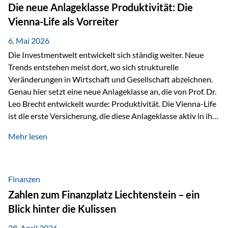
Strecke mit rund 4,8 Kilometern und 680 Höhenmetern
Die neue Anlageklasse Produktivität: Die
stellte die Teilnehmerinnen und Teilnehmer vor eine
Vienna-Life als Vorreiter
sportliche Herausforderung. Doch…
6. Mai 2026
Die Investmentwelt entwickelt sich ständig weiter. Neue
Trends entstehen meist dort, wo sich strukturelle
Veränderungen in Wirtschaft und Gesellschaft abzeichnen.
Genau hier setzt eine neue Anlageklasse an, die von Prof. Dr.
Leo Brecht entwickelt wurde: Produktivität. Die Vienna-Life
ist die erste Versicherung, die diese Anlageklasse aktiv in ihre
Lösung integriert und positioniert sich damit bewusst als
Mehr lesen
Vorreiter. Warum auf das Thema Produktivität setzen? Die
globalen Herausforderungen der Zeit, wie Inflation,
demografischer Wandel oder sinkendes
Wirtschaftswachstum, verändern die Spielregeln für
Finanzen
Investoren. Produktivität adressiert genau diese
Zahlen zum Finanzplatz Liechtenstein – ein
Herausforderungen, da wirtschaftliches Wachstum
Blick hinter die Kulissen
langfristig durch Produktivitätssteigerung entsteht, also
durch die Fähigkeit von Unternehmen, mehr…
28. April 2026