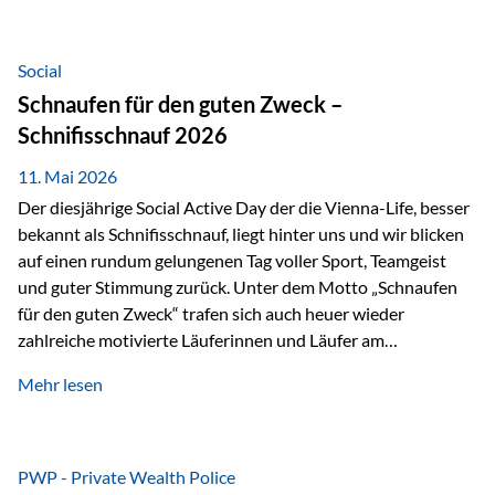
tatsächliche wirtschaftliche Entwicklung von Unternehmen
über viele Jahre hinweg. Als Teil der Produktauswahl
innerhalb der Private Wealth Police der Vienna-Life steht
Social
der Oculus Value Capital Fund für einen langfristig
Schnaufen für den guten Zweck –
orientierten Value-Investing-Ansatz mit Fokus auf
Schnifisschnauf 2026
fundamentale Unternehmensanalyse und nachhaltige
Wertentwicklung. Der Investmentansatz: Value Investing
11. Mai 2026
mit Weitblick Im Zentrum steht ein…
Der diesjährige Social Active Day der die Vienna-Life, besser
bekannt als Schnifisschnauf, liegt hinter uns und wir blicken
auf einen rundum gelungenen Tag voller Sport, Teamgeist
und guter Stimmung zurück. Unter dem Motto „Schnaufen
für den guten Zweck“ trafen sich auch heuer wieder
zahlreiche motivierte Läuferinnen und Läufer am
Dünserberg in Schnifis, um gemeinsam sportliche
Mehr lesen
Höchstleistungen für einen guten Zweck zu erbringen. Mit
grosser Freude dürfen wir verkünden, dass dabei
beeindruckende 14.000 Euro zugunsten des Schulheims
Mäder gesammelt werden konnten. Die anspruchsvolle
PWP - Private Wealth Police