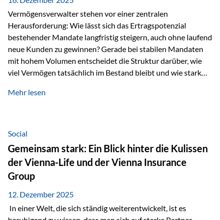
Vermögensverwalter stehen vor einer zentralen
Herausforderung: Wie lässt sich das Ertragspotenzial
bestehender Mandate langfristig steigern, auch ohne laufend
neue Kunden zu gewinnen? Gerade bei stabilen Mandaten
mit hohem Volumen entscheidet die Struktur darüber, wie
viel Vermögen tatsächlich im Bestand bleibt und wie stark
sich das Verwaltungsentgelt über die Jahre entwickelt. Ein
Mehr lesen
Beispiel verdeutlicht diese Wirkung besonders deutlich.
Wird ein Vermögen von 25 Millionen Euro über einen
Zeitraum von 20 Jahren verwaltet, ohne dass neue Kunden
hinzukommen, spielt nicht nur die Rendite eine Rolle. Auch
Social
steuerliche Effekte haben einen erheblichen Einfluss auf…
Gemeinsam stark: Ein Blick hinter die Kulissen
der Vienna-Life und der Vienna Insurance
Group
12. Dezember 2025
In einer Welt, die sich ständig weiterentwickelt, ist es
beruhigend zu wissen, dass man sich auf starke Partner