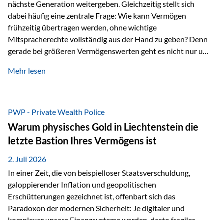
nächste Generation weitergeben. Gleichzeitig stellt sich
dabei häufig eine zentrale Frage: Wie kann Vermögen
frühzeitig übertragen werden, ohne wichtige
Mitspracherechte vollständig aus der Hand zu geben? Denn
gerade bei größeren Vermögenswerten geht es nicht nur um
die Frage der Übertragung. Es geht auch darum,
Mehr lesen
sicherzustellen, dass das Vermögen langfristig erhalten
bleibt und entsprechend der ursprünglichen Planung
verwendet wird. Ein Beispiel aus der Praxis Stellen Sie sich
folgende Situation vor: Ein Vater schenkt seiner Tochter
PWP - Private Wealth Police
einen Teil seines Vermögens. Einige Jahre später möchte die
Warum physisches Gold in Liechtenstein die
Tochter das Geld kurzfristig verwenden, um…
letzte Bastion Ihres Vermögens ist
2. Juli 2026
In einer Zeit, die von beispielloser Staatsverschuldung,
galoppierender Inflation und geopolitischen
Erschütterungen gezeichnet ist, offenbart sich das
Paradoxon der modernen Sicherheit: Je digitaler und
komplexer unsere Finanzsysteme werden, desto fragiler