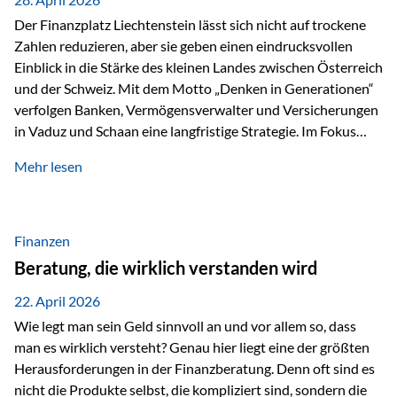
Der Finanzplatz Liechtenstein lässt sich nicht auf trockene
Zahlen reduzieren, aber sie geben einen eindrucksvollen
Einblick in die Stärke des kleinen Landes zwischen Österreich
und der Schweiz. Mit dem Motto „Denken in Generationen“
verfolgen Banken, Vermögensverwalter und Versicherungen
in Vaduz und Schaan eine langfristige Strategie. Im Fokus
stehen dabei vor allem: Qualität Stabilität internationaler
Mehr lesen
Marktzugang Liechtenstein hat sich in den letzten Jahren zu
einem wichtigen Drehpunkt für grenzüberschreitende
Finanzdienstleistungen entwickelt – und die aktuellsten
verfügbaren Kennzahlen (Stand Ende 2024, veröffentlicht
Finanzen
2025/2026)…
Beratung, die wirklich verstanden wird
22. April 2026
Wie legt man sein Geld sinnvoll an und vor allem so, dass
man es wirklich versteht? Genau hier liegt eine der größten
Herausforderungen in der Finanzberatung. Denn oft sind es
nicht die Produkte selbst, die kompliziert sind, sondern die