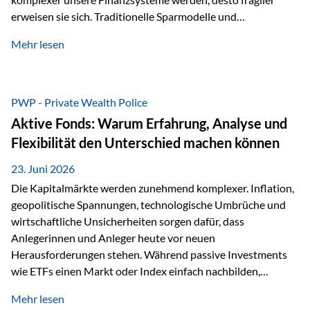
erweisen sie sich. Traditionelle Sparmodelle und
papierbasierte Anlagen, die über Jahrzehnte als
Mehr lesen
unumstößlich galten, versagen angesichts der expansiven
Geldpolitik der Zentralbanken. In diesem Umfeld stellt die
Rückbesinnung auf ein Jahrtausende altes Edelmetall keine
Nostalgie dar, sondern ist die modernste und strategisch
PWP - Private Wealth Police
klügste Antwort auf globale Instabilität. Physische Werte
Aktive Fonds: Warum Erfahrung, Analyse und
und der richtige Rechtsstandort sind heute keine bloße
Flexibilität den Unterschied machen können
Option mehr, sondern eine strategische Notwendigkeit. 1.
Der massive Aufwand hinter einem winzigen…
23. Juni 2026
Die Kapitalmärkte werden zunehmend komplexer. Inflation,
geopolitische Spannungen, technologische Umbrüche und
wirtschaftliche Unsicherheiten sorgen dafür, dass
Anlegerinnen und Anleger heute vor neuen
Herausforderungen stehen. Während passive Investments
wie ETFs einen Markt oder Index einfach nachbilden,
verfolgen aktiv gemanagte Fonds einen anderen Ansatz: Sie
Mehr lesen
setzen auf die Expertise erfahrener Fondsmanager, die