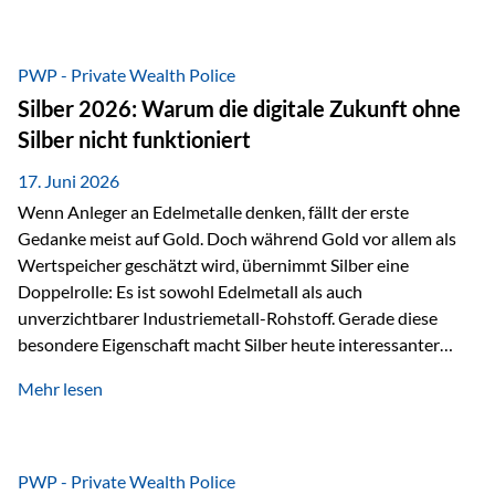
Chancen identifizieren, Risiken bewerten und Portfolios
gezielt steuern. Gerade in einem Umfeld, das von schnellen
Veränderungen geprägt ist, kann diese aktive
PWP - Private Wealth Police
Herangehensweise einen entscheidenden Mehrwert bieten.
Silber 2026: Warum die digitale Zukunft ohne
Was zeichnet aktive Fonds aus? Aktive Fonds verfolgen das
Silber nicht funktioniert
Ziel, nicht nur einen Markt abzubilden, sondern gezielt
Anlageentscheidungen zu treffen. Fondsmanager
17. Juni 2026
analysieren Unternehmen,…
Wenn Anleger an Edelmetalle denken, fällt der erste
Gedanke meist auf Gold. Doch während Gold vor allem als
Wertspeicher geschätzt wird, übernimmt Silber eine
Doppelrolle: Es ist sowohl Edelmetall als auch
unverzichtbarer Industriemetall-Rohstoff. Gerade diese
besondere Eigenschaft macht Silber heute interessanter
denn je. Denn die Welt wird nicht nur digitaler, sondern auch
Mehr lesen
elektrischer – und genau dort spielt Silber eine
entscheidende Rolle. Silber – das Metall der modernen
Wirtschaft Silber verfügt über die höchste elektrische
Leitfähigkeit aller Metalle. Diese Eigenschaft macht es für
PWP - Private Wealth Police