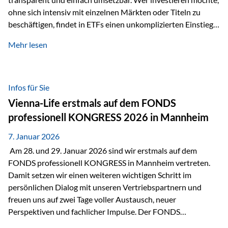
ohne sich intensiv mit einzelnen Märkten oder Titeln zu
beschäftigen, findet in ETFs einen unkomplizierten Einstieg
in den Kapitalmarkt. Aktiv gemanagte Fonds hingegen
Mehr lesen
werden häufig kritisch betrachtet. Sie gelten als teurer,
komplexer und weniger zeitgemäß. Doch greift diese
Einschätzung wirklich zu kurz? Ein differenzierter Blick zeigt:
Beide Ansätze haben ihre Berechtigung und ihre Stärken
Infos für Sie
entfalten sie oft gerade in Kombination. ETFs: Effizient, breit
Vienna-Life erstmals auf dem FONDS
gestreut und klar strukturiert…
professionell KONGRESS 2026 in Mannheim
7. Januar 2026
Am 28. und 29. Januar 2026 sind wir erstmals auf dem
FONDS professionell KONGRESS in Mannheim vertreten.
Damit setzen wir einen weiteren wichtigen Schritt im
persönlichen Dialog mit unseren Vertriebspartnern und
freuen uns auf zwei Tage voller Austausch, neuer
Perspektiven und fachlicher Impulse. Der FONDS
professionell KONGRESS zählt zu den wichtigsten