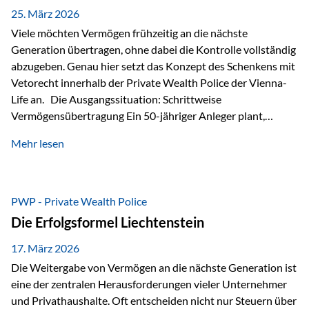
Besonders hervorzuheben ist hierbei Artikel 14 der
25. März 2026
liechtensteinischen Verfassung. Darin…
Viele möchten Vermögen frühzeitig an die nächste
Generation übertragen, ohne dabei die Kontrolle vollständig
abzugeben. Genau hier setzt das Konzept des Schenkens mit
Vetorecht innerhalb der Private Wealth Police der Vienna-
Life an. Die Ausgangssituation: Schrittweise
Vermögensübertragung Ein 50-jähriger Anleger plant,
seinem Kind Vermögen zu übertragen. Dabei soll nicht nur
Mehr lesen
der steuerliche Freibetrag optimal genutzt werden, sondern
auch sichergestellt sein, dass mit dem verschenken Geld
verantwortungsvoll umgegangen wird. Das Ziel:Eine
strukturierte, langfristige Vermögensübertragung, ohne die
PWP - Private Wealth Police
Kontrolle vollständig aus der Hand zu geben. Die Lösung:
Die Erfolgsformel Liechtenstein
Abschmelzung mit Vetorecht Die Umsetzung erfolgt über die
Private Wealth Police…
17. März 2026
Die Weitergabe von Vermögen an die nächste Generation ist
eine der zentralen Herausforderungen vieler Unternehmer
und Privathaushalte. Oft entscheiden nicht nur Steuern über