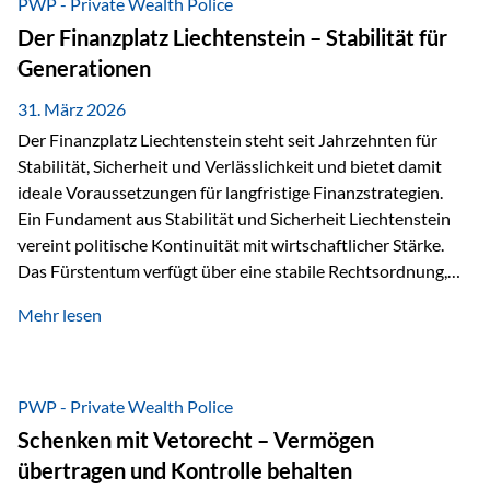
PWP - Private Wealth Police
heißt das:Diese Gelder gehören im Konkursfall nicht zur
Der Finanzplatz Liechtenstein – Stabilität für
allgemeinen Konkursmasse, sondern werden ausschließlich
Generationen
zur Erfüllung…
31. März 2026
Der Finanzplatz Liechtenstein steht seit Jahrzehnten für
Stabilität, Sicherheit und Verlässlichkeit und bietet damit
ideale Voraussetzungen für langfristige Finanzstrategien.
Ein Fundament aus Stabilität und Sicherheit Liechtenstein
vereint politische Kontinuität mit wirtschaftlicher Stärke.
Das Fürstentum verfügt über eine stabile Rechtsordnung,
die auf einer parlamentarischen Demokratie mit
Mehr lesen
monarchischen Elementen basiert. Diese Struktur schafft
nicht nur politische Stabilität, sondern auch eine
außergewöhnlich hohe Planungssicherheit für Investoren
und Unternehmen. Ein wesentliches Merkmal ist die
PWP - Private Wealth Police
Staatsfinanzierung: Liechtenstein weist keine
Schenken mit Vetorecht – Vermögen
Staatsschulden auf, und der Schutz der wirtschaftlichen
übertragen und Kontrolle behalten
Interessen der Bevölkerung ist in der Verfassung verankert.