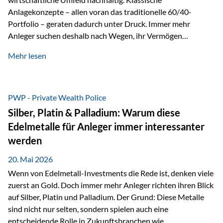
Anlagekonzepte – allen voran das traditionelle 60/40-
Portfolio – geraten dadurch unter Druck. Immer mehr
Anleger suchen deshalb nach Wegen, ihr Vermögen
langfristig gegen Kaufkraftverlust und geopolitische
Mehr lesen
Unsicherheit abzusichern. Genau hier rücken reale und
nicht-inflationierbare Werte wie Gold, Rohstoffe und
digitale Assets wieder in den Fokus. Gold gewinnt seine
monetäre Rolle zurück Gold erlebt derzeit eine
PWP - Private Wealth Police
bemerkenswerte Renaissance als monetärer Wertspeicher.
Silber, Platin & Palladium: Warum diese
Treiber sind Rekordkäufe der Zentralbanken, geopolitische
Edelmetalle für Anleger immer interessanter
Spannungen und ein schleichender Vertrauensverlust in
werden
ungedeckte Papierwährungen. Wie groß dieser
Vertrauensverlust ausfällt, zeigt ein nüchterner
20. Mai 2026
Langfristvergleich: Seit…
Wenn von Edelmetall-Investments die Rede ist, denken viele
zuerst an Gold. Doch immer mehr Anleger richten ihren Blick
auf Silber, Platin und Palladium. Der Grund: Diese Metalle
sind nicht nur selten, sondern spielen auch eine
entscheidende Rolle in Zukunftsbranchen wie