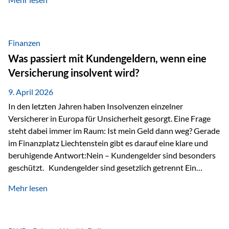
Modernes Value Investing als Grundlage Der
Investmentansatz von Estably basiert auf der
Weiterentwicklung des klassischen Value Investing. Im
Fokus stehen Unternehmen, deren Börsenkurs unter ihrem
Finanzen
inneren Wert liegt. Neben klassischen
Was passiert mit Kundengeldern, wenn eine
Bewertungskennzahlen werden auch qualitative Faktoren
Versicherung insolvent wird?
wie Geschäftsmodell, Wettbewerbsvorteile und
Managementqualität…
9. April 2026
In den letzten Jahren haben Insolvenzen einzelner
Versicherer in Europa für Unsicherheit gesorgt. Eine Frage
steht dabei immer im Raum: Ist mein Geld dann weg? Gerade
im Finanzplatz Liechtenstein gibt es darauf eine klare und
beruhigende Antwort:Nein – Kundengelder sind besonders
geschützt. Kundengelder sind gesetzlich getrennt Ein
zentraler Schutzmechanismus in Liechtenstein ist die
Mehr lesen
sogenannte Sondermasse. Das bedeutet:Die
Vermögenswerte, die zur Deckung der
Versicherungsverpflichtungen dienen, werden rechtlich vom
Vermögen der Versicherungsgesellschaft getrennt. Konkret