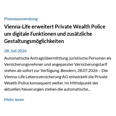
Beratung Digitale Prozesse und künstliche Intelligenz sind
längst Teil des Versicherungsalltags. Sie erleichtern
administrative Aufgaben, beschleunigen Abläufe und
Presseaussendung
schaffen mehr Zeit für das Wesentliche: die persönliche
Vienna-Life erweitert Private Wealth Police
Beratung. Gerade deshalb wird die individuelle Betreuung
um digitale Funktionen und zusätzliche
zum entscheidenden Erfolgsfaktor. Technologie kann
Gestaltungsmöglichkeiten
unterstützen, Vertrauen entsteht jedoch weiterhin im
persönlichen Gespräch. Bei der Vienna-Life reagieren…
28. Juli 2026
Automatische Antragsübermittlung, juristische Personen als
Versicherungsnehmer und angepasster Versicherungstarif
stehen ab sofort zur Verfügung. Bendern, 28.07.2026 – Die
Vienna-Life Lebensversicherung AG entwickelt die Private
Wealth Police konsequent weiter. Im Mittelpunkt der
aktuellen Neuerungen stehen die automatische
Antragsübermittlung, die Möglichkeit, juristische Personen
Mehr lesen
als Versicherungsnehmer einzusetzen, sowie eine
Überarbeitung des zugrundeliegenden Versicherungstarifes.
Durch die automatische Antragsübermittlung wird die