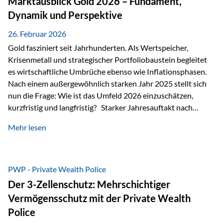
Marktausblick Gold 2026 – Fundament,
nicht ausreichen Traditionelle Nachlassregelungen stoßen
Dynamik und Perspektive
oft…
26. Februar 2026
Gold fasziniert seit Jahrhunderten. Als Wertspeicher,
Krisenmetall und strategischer Portfoliobaustein begleitet
es wirtschaftliche Umbrüche ebenso wie Inflationsphasen.
Nach einem außergewöhnlich starken Jahr 2025 stellt sich
nun die Frage: Wie ist das Umfeld 2026 einzuschätzen,
kurzfristig und langfristig? Starker Jahresauftakt nach
außergewöhnlichem Vorjahr Gold ist mit deutlicher
Mehr lesen
Dynamik in das Jahr 2026 gestartet. Zwischen dem
01.01.2026 und dem 31.01.2026 das Edelmetall: +12,8 % in
USD +11,7 % in EUR Durchschnitt über alle betrachteten
Währungen: +11,5 % Bereits 2025 war ein außergewöhnlich
PWP - Private Wealth Police
starkes Jahr: +64,4 % in USD Durchschnitt über alle
Der 3-Zellenschutz: Mehrschichtiger
Währungen: +56,6 % Langfristig zeigt sich ebenfalls ein
Vermögensschutz mit der Private Wealth
solides…
Police