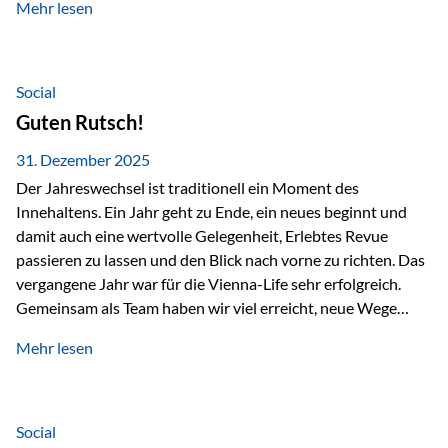
Mehr lesen
Branchentreffen für Finanz- und Versicherungsprofis im
deutschsprachigen Raum. Für uns bietet die Veranstaltung
die ideale Plattform, um aktuelle Themen rund um Vorsorge,
Vermögensstrukturierung und Nachfolgeplanung
Social
gemeinsam zu diskutieren. Persönlich für Sie vor Ort An
Guten Rutsch!
beiden Kongresstagen stehen Ihnen Maximilian
Fichtenbauer, Dirk…
31. Dezember 2025
Der Jahreswechsel ist traditionell ein Moment des
Innehaltens. Ein Jahr geht zu Ende, ein neues beginnt und
damit auch eine wertvolle Gelegenheit, Erlebtes Revue
passieren zu lassen und den Blick nach vorne zu richten. Das
vergangene Jahr war für die Vienna-Life sehr erfolgreich.
Gemeinsam als Team haben wir viel erreicht, neue Wege
beschritten und besondere Momente erlebt.
Mehr lesen
Veranstaltungen wie der Schnifisschnauf, aber auch unsere
Teamevents, vom Minigolf bis zur Weihnachtsfeier, haben
den Zusammenhalt gestärkt und gezeigt, wie wichtig ein
starkes Miteinander ist. Neben diesen gemeinsamen
Social