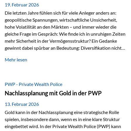
19. Februar 2026
Die letzten Jahre fühlen sich für viele Anleger anders an:
geopolitische Spannungen, wirtschaftliche Unsicherheit,
hohe Volatilität an den Märkten – und immer wieder die
gleiche Frage im Gespräch: Wie finde ich in unruhigen Zeiten
mehr Sicherheit in der Vermögensstruktur? Ein Gedanke
gewinnt dabei spürbar an Bedeutung: Diversifikation nicht
nur über Anlageklassen, sondern auch über Jurisdiktionen.
Mehr lesen
Wer Vermögen ausschließlich in einem Rechtsraum
organisiert, ist auch von dessen Rahmenbedingungen
besonders abhängig. Genau hier kann das Fürstentum
Liechtenstein eine Rolle spielen: außerhalb der EU, ohne
PWP - Private Wealth Police
Euro, mit einem eigenständigen Rechts- und Finanzplatz.
Nachlassplanung mit Gold in der PWP
Und genau an dieser Stelle setzt der 3-Zellenschutz an –…
13. Februar 2026
Gold kann in der Nachlassplanung eine strategische Rolle
spielen, insbesondere dann, wenn es in eine klare Struktur
eingebettet wird. In der Private Wealth Police (PWP) kann