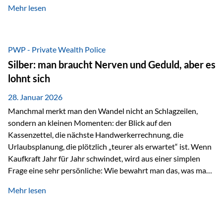
Mehr lesen
starken Anstiegen. Diese verändern jedoch nicht die
langfristige Funktion von Gold als Sachwert und
Diversifikationsinstrument. In einem Umfeld, das weiterhin
von geopolitischen Spannungen, einer stark ausgeweiteten
PWP - Private Wealth Police
Geldmenge sowie strukturellen Verschiebungen an den
Silber: man braucht Nerven und Geduld, aber es
Kapitalmärkten geprägt ist, bleibt Gold ein bewährter Anker.
lohnt sich
Nicht, weil…
28. Januar 2026
Manchmal merkt man den Wandel nicht an Schlagzeilen,
sondern an kleinen Momenten: der Blick auf den
Kassenzettel, die nächste Handwerkerrechnung, die
Urlaubsplanung, die plötzlich „teurer als erwartet“ ist. Wenn
Kaufkraft Jahr für Jahr schwindet, wird aus einer simplen
Frage eine sehr persönliche: Wie bewahrt man das, was man
sich aufgebaut hat? Genau dann wird es Zeit, sich
Mehr lesen
Sachwerten mit einer Investition in Sachwerte zu
beschäftigen; Nicht als Mode, sondern als Prinzip: Vermögen
soll nicht nur wachsen, sondern auch Substanz behalten –