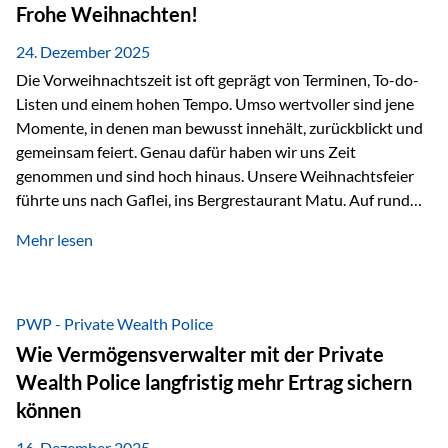
Erlebnissen konnten wir…
Frohe Weihnachten!
24. Dezember 2025
Die Vorweihnachtszeit ist oft geprägt von Terminen, To-do-
Listen und einem hohen Tempo. Umso wertvoller sind jene
Momente, in denen man bewusst innehält, zurückblickt und
gemeinsam feiert. Genau dafür haben wir uns Zeit
genommen und sind hoch hinaus. Unsere Weihnachtsfeier
führte uns nach Gaflei, ins Bergrestaurant Matu. Auf rund
1.500 Metern über dem Rheintal erwartete uns nicht nur ein
Mehr lesen
beeindruckendes Panorama, sondern auch etwas, das im
Alltag oft zu kurz kommt: Ruhe, Klarheit und echter
Weitblick, im wahrsten Sinne des Wortes. Inmitten
verschneiter Landschaft, bei feinem Essen, guter Musik und
PWP - Private Wealth Police
einer entspannten…
Wie Vermögensverwalter mit der Private
Wealth Police langfristig mehr Ertrag sichern
können
16. Dezember 2025