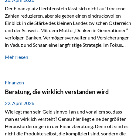
Der Finanzplatz Liechtenstein lässt sich nicht auf trockene
Zahlen reduzieren, aber sie geben einen eindrucksvollen
Einblick in die Stärke des kleinen Landes zwischen Österreich
und der Schweiz. Mit dem Motto „Denken in Generationen“
verfolgen Banken, Vermögensverwalter und Versicherungen
in Vaduz und Schaan eine langfristige Strategie. Im Fokus
stehen dabei vor allem: Qualität Stabilität internationaler
Mehr lesen
Marktzugang Liechtenstein hat sich in den letzten Jahren zu
einem wichtigen Drehpunkt für grenzüberschreitende
Finanzdienstleistungen entwickelt – und die aktuellsten
verfügbaren Kennzahlen (Stand Ende 2024, veröffentlicht
Finanzen
2025/2026)…
Beratung, die wirklich verstanden wird
22. April 2026
Wie legt man sein Geld sinnvoll an und vor allem so, dass
man es wirklich versteht? Genau hier liegt eine der größten
Herausforderungen in der Finanzberatung. Denn oft sind es
nicht die Produkte selbst, die kompliziert sind, sondern die