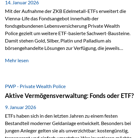
breit ab, ohne die…
14. Januar 2026
Mit der Aufnahme der ZKB Edelmetall-ETFs erweitert die
Vienna-Life das Fondsangebot innerhalb der
fondsgebundenen Lebensversicherung Private Wealth
Police gezielt um weitere ETF-basierte Sachwert-Bausteine.
Damit stehen Gold, Silber, Platin und Palladium als
börsengehandelte Lösungen zur Verfügung, die jeweils
physisch hinterlegte Edelmetalle abbilden. Der Fokus liegt
Mehr lesen
dabei nicht auf einzelnen Marktmeinungen, sondern auf
einer systematischen Portfoliologik: ETFs dienen als
transparente, effiziente Bausteine für Risikostreuung,
Inflationsrobustheit und Stabilisierung – eingebettet in eine
PWP - Private Wealth Police
liechtensteinische Versicherungsstruktur. Die
Aktive Vermögensverwaltung: Fonds oder ETF?
Sicherheitsarchitektur: Liechtenstein als Strukturprinzip Die
Private Wealth Police positioniert sich mit einer dreistufigen
9. Januar 2026
Sicherheitsarchitektur, die auf mehreren Ebenen ansetzt:
ETFs haben sich in den letzten Jahren zu einem festen
Stufe 1: Versicherer-Ebene • Versicherung mit…
Bestandteil moderner Geldanlage entwickelt. Besonders bei
jungen Anleger gelten sie als unverzichtbar: kostengünstig,
transparent und einfach umsetzbar. Wer investieren möchte,