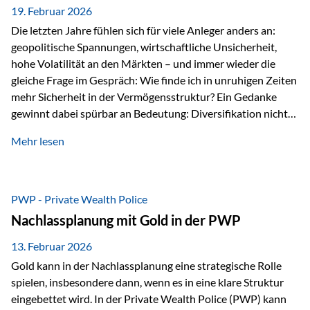
19. Februar 2026
Die letzten Jahre fühlen sich für viele Anleger anders an:
geopolitische Spannungen, wirtschaftliche Unsicherheit,
hohe Volatilität an den Märkten – und immer wieder die
gleiche Frage im Gespräch: Wie finde ich in unruhigen Zeiten
mehr Sicherheit in der Vermögensstruktur? Ein Gedanke
gewinnt dabei spürbar an Bedeutung: Diversifikation nicht
nur über Anlageklassen, sondern auch über Jurisdiktionen.
Mehr lesen
Wer Vermögen ausschließlich in einem Rechtsraum
organisiert, ist auch von dessen Rahmenbedingungen
besonders abhängig. Genau hier kann das Fürstentum
Liechtenstein eine Rolle spielen: außerhalb der EU, ohne
PWP - Private Wealth Police
Euro, mit einem eigenständigen Rechts- und Finanzplatz.
Nachlassplanung mit Gold in der PWP
Und genau an dieser Stelle setzt der 3-Zellenschutz an –…
13. Februar 2026
Gold kann in der Nachlassplanung eine strategische Rolle
spielen, insbesondere dann, wenn es in eine klare Struktur
eingebettet wird. In der Private Wealth Police (PWP) kann