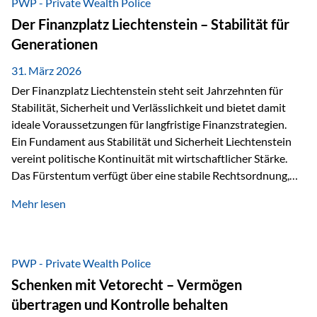
PWP - Private Wealth Police
heißt das:Diese Gelder gehören im Konkursfall nicht zur
Der Finanzplatz Liechtenstein – Stabilität für
allgemeinen Konkursmasse, sondern werden ausschließlich
Generationen
zur Erfüllung…
31. März 2026
Der Finanzplatz Liechtenstein steht seit Jahrzehnten für
Stabilität, Sicherheit und Verlässlichkeit und bietet damit
ideale Voraussetzungen für langfristige Finanzstrategien.
Ein Fundament aus Stabilität und Sicherheit Liechtenstein
vereint politische Kontinuität mit wirtschaftlicher Stärke.
Das Fürstentum verfügt über eine stabile Rechtsordnung,
die auf einer parlamentarischen Demokratie mit
Mehr lesen
monarchischen Elementen basiert. Diese Struktur schafft
nicht nur politische Stabilität, sondern auch eine
außergewöhnlich hohe Planungssicherheit für Investoren
und Unternehmen. Ein wesentliches Merkmal ist die
PWP - Private Wealth Police
Staatsfinanzierung: Liechtenstein weist keine
Schenken mit Vetorecht – Vermögen
Staatsschulden auf, und der Schutz der wirtschaftlichen
übertragen und Kontrolle behalten
Interessen der Bevölkerung ist in der Verfassung verankert.