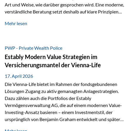
Art und Weise, wie darüber gesprochen wird. Eine moderne,
verständliche Beratung setzt deshalb auf klare Prinzipien
statt auf komplizierte Prognosen. Im Mittelpunkt stehen
Mehr lesen
fünf zentrale Faktoren: eine saubere Struktur, breite
Risikostreuung, Kosteneffizienz, steuerliche Optimierung
und ein wissenschaftlich fundierter Ansatz. Impulse zu
diesem Thema liefern unter anderem die praxisnahen
PWP - Private Wealth Police
Ansätze von Finanzexperte Klaus Rost, der seit vielen Jahren
Estably Modern Value Strategien im
für eine verständliche und…
Versicherungsmantel der Vienna-Life
17. April 2026
Die Vienna-Life bietet im Rahmen der fondsgebundenen
Lösungen Zugang zu aktiv gemanagten Anlagestrategien.
Dazu zählen auch die Portfolios der Estably
Vermögensverwaltung AG, die auf einem modernen Value-
Investing-Ansatz basieren – einem Investmentstil, der
ursprünglich von Benjamin Graham entwickelt und später
durch Investoren wie Warren Buffett weiter geprägt wurde.
Mehr lesen