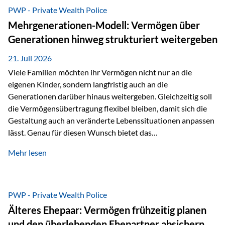
Abwicklung für Vertriebspartner deutlich effizienter
PWP - Private Wealth Police
gestaltet. Anträge werden direkt elektronisch übermittelt,
Mehrgenerationen-Modell: Vermögen über
Medienbrüche reduziert und die weitere Bearbeitung
Generationen hinweg strukturiert weitergeben
beschleunigt. Ab sofort können auch juristische Personen,
wie Kapitalgesellschaften oder Stiftungen, als
21. Juli 2026
Versicherungsnehmer eingesetzt werden. Damit erweitert
Viele Familien möchten ihr Vermögen nicht nur an die
die Vienna-Life die Einsatzmöglichkeiten der Private Wealth
eigenen Kinder, sondern langfristig auch an die
Police insbesondere für…
Generationen darüber hinaus weitergeben. Gleichzeitig soll
die Vermögensübertragung flexibel bleiben, damit sich die
Gestaltung auch an veränderte Lebenssituationen anpassen
lässt. Genau für diesen Wunsch bietet das
Mehrgenerationen-Modell der Private Wealth Police der
Mehr lesen
Vienna-Life eine interessante Lösung. Es ermöglicht,
Vermögen bereits heute generationenübergreifend zu
strukturieren und dennoch flexibel zu bleiben. Die
Ausgangssituation Stellen Sie sich folgende Familie vor: Die
PWP - Private Wealth Police
Großeltern haben über viele Jahre Vermögen aufgebaut. Ihr
Älteres Ehepaar: Vermögen frühzeitig planen
Wunsch ist es, dieses Vermögen nicht nur den eigenen
und den überlebenden Ehepartner absichern