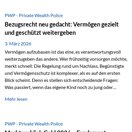
Das Problem: Laufende Besteuerung im Depot Im
Privatdepot fallen an: Abgeltungssteuer Fondsbesteuerung
PWP - Private Wealth Police
(Vorabpauschale, Teilfreistellung) Kein steuerlicher Abzug
Bezugsrecht neu gedacht: Vermögen gezielt
der Vermögensverwaltungs-Gebühren /
und geschützt weitergeben
Depotbankgebühren Jährliches Steuerreporting erforderlich
Zinsen, Dividenden und Kursgewinne werden laufend
3. März 2026
besteuert.
Vermögen aufzubauen ist das eine, es verantwortungsvoll
weiterzugeben das andere. Wer frühzeitig vorsorgen möchte,
merkt schnell: Die Regelung rund um Nachlass, Begünstigte
und Vermögensschutz ist komplexer, als es auf den ersten
Blick scheint. Denn es stellen sich entscheidende Fragen:
Was passiert, wenn das eigene Kind noch zu jung oder
unerfahren ist, um eine größere Summe sinnvoll zu
Mehr lesen
verwalten? Wie kann verhindert werden, dass Ex-Partner,
Gläubiger oder andere Dritte Zugriff auf das Vermögen
erhalten? Und wie lässt sich Vermögen klar und
unbürokratisch übertragen, ohne ausschließlich auf ein
PWP - Private Wealth Police
Testament angewiesen zu sein? Wenn klassische Lösungen