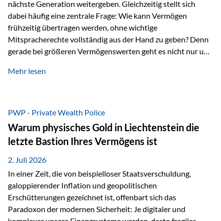
nächste Generation weitergeben. Gleichzeitig stellt sich
dabei häufig eine zentrale Frage: Wie kann Vermögen
frühzeitig übertragen werden, ohne wichtige
Mitspracherechte vollständig aus der Hand zu geben? Denn
gerade bei größeren Vermögenswerten geht es nicht nur um
die Frage der Übertragung. Es geht auch darum,
Mehr lesen
sicherzustellen, dass das Vermögen langfristig erhalten
bleibt und entsprechend der ursprünglichen Planung
verwendet wird. Ein Beispiel aus der Praxis Stellen Sie sich
folgende Situation vor: Ein Vater schenkt seiner Tochter
PWP - Private Wealth Police
einen Teil seines Vermögens. Einige Jahre später möchte die
Warum physisches Gold in Liechtenstein die
Tochter das Geld kurzfristig verwenden, um…
letzte Bastion Ihres Vermögens ist
2. Juli 2026
In einer Zeit, die von beispielloser Staatsverschuldung,
galoppierender Inflation und geopolitischen
Erschütterungen gezeichnet ist, offenbart sich das
Paradoxon der modernen Sicherheit: Je digitaler und
komplexer unsere Finanzsysteme werden, desto fragiler