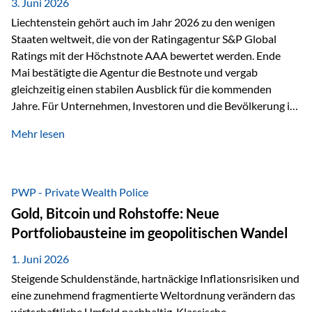
unseres Weges und unseres Anspruchs,…
3. Juni 2026
Liechtenstein gehört auch im Jahr 2026 zu den wenigen
Staaten weltweit, die von der Ratingagentur S&P Global
Ratings mit der Höchstnote AAA bewertet werden. Ende
Mai bestätigte die Agentur die Bestnote und vergab
gleichzeitig einen stabilen Ausblick für die kommenden
Jahre. Für Unternehmen, Investoren und die Bevölkerung ist
diese Einstufung ein wichtiges Signal. Sie unterstreicht die
Mehr lesen
finanzielle Stabilität des Landes sowie das Vertrauen
internationaler Märkte in den Wirtschafts- und
Finanzstandort Liechtenstein. Starker Wirtschaftsstandort
trotz Herausforderungen Die weltwirtschaftlichen
PWP - Private Wealth Police
Rahmenbedingungen bleiben anspruchsvoll. Geopolitische
Gold, Bitcoin und Rohstoffe: Neue
Unsicherheiten, eine verhaltene Investitionstätigkeit und
Portfoliobausteine im geopolitischen Wandel
eine schwächere Nachfrage in wichtigen Exportmärkten
beeinflussen auch die liechtensteinische Wirtschaft.
1. Juni 2026
Dennoch sieht…
Steigende Schuldenstände, hartnäckige Inflationsrisiken und
eine zunehmend fragmentierte Weltordnung verändern das
wirtschaftliche Umfeld nachhaltig. Klassische