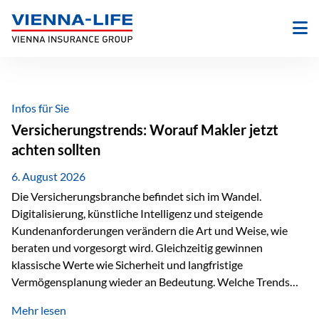
Zum
Inhalt
springen
Infos für Sie
Versicherungstrends: Worauf Makler jetzt
achten sollten
6. August 2026
Die Versicherungsbranche befindet sich im Wandel.
Digitalisierung, künstliche Intelligenz und steigende
Kundenanforderungen verändern die Art und Weise, wie
beraten und vorgesorgt wird. Gleichzeitig gewinnen
klassische Werte wie Sicherheit und langfristige
Vermögensplanung wieder an Bedeutung. Welche Trends
sollten Versicherungsmakler deshalb aktuell besonders im
Mehr lesen
Blick behalten? Digitalisierung und KI verändern die