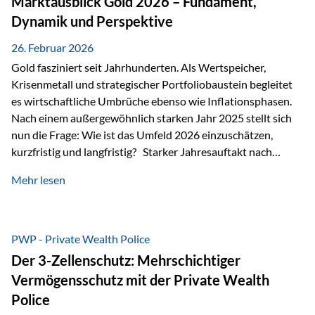
Marktausblick Gold 2026 – Fundament,
nicht ausreichen Traditionelle Nachlassregelungen stoßen
Dynamik und Perspektive
oft…
26. Februar 2026
Gold fasziniert seit Jahrhunderten. Als Wertspeicher,
Krisenmetall und strategischer Portfoliobaustein begleitet
es wirtschaftliche Umbrüche ebenso wie Inflationsphasen.
Nach einem außergewöhnlich starken Jahr 2025 stellt sich
nun die Frage: Wie ist das Umfeld 2026 einzuschätzen,
kurzfristig und langfristig? Starker Jahresauftakt nach
außergewöhnlichem Vorjahr Gold ist mit deutlicher
Mehr lesen
Dynamik in das Jahr 2026 gestartet. Zwischen dem
01.01.2026 und dem 31.01.2026 das Edelmetall: +12,8 % in
USD +11,7 % in EUR Durchschnitt über alle betrachteten
Währungen: +11,5 % Bereits 2025 war ein außergewöhnlich
PWP - Private Wealth Police
starkes Jahr: +64,4 % in USD Durchschnitt über alle
Der 3-Zellenschutz: Mehrschichtiger
Währungen: +56,6 % Langfristig zeigt sich ebenfalls ein
Vermögensschutz mit der Private Wealth
solides…
Police