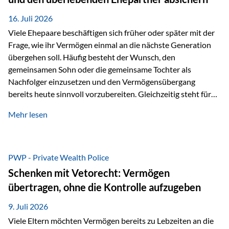
Kindern, sondern langfristig auch den Enkeln zukommen zu…
16. Juli 2026
Viele Ehepaare beschäftigen sich früher oder später mit der
Frage, wie ihr Vermögen einmal an die nächste Generation
übergehen soll. Häufig besteht der Wunsch, den
gemeinsamen Sohn oder die gemeinsame Tochter als
Nachfolger einzusetzen und den Vermögensübergang
bereits heute sinnvoll vorzubereiten. Gleichzeitig steht für
viele Ehepaare ein weiterer Aspekt im Mittelpunkt: Was
Mehr lesen
passiert, wenn einer der beiden verstirbt? Der überlebende
Ehepartner soll auch dann weiterhin finanziell unabhängig
bleiben und uneingeschränkt über das gemeinsame
Vermögen verfügen können. Genau für diese
PWP - Private Wealth Police
Ausgangssituation bietet die Private Wealth Police der
Schenken mit Vetorecht: Vermögen
Vienna-Life eine durchdachte Gestaltungsmöglichkeit. Die
übertragen, ohne die Kontrolle aufzugeben
Ausgangssituation Stellen Sie sich folgendes Beispiel vor:
Ein…
9. Juli 2026
Viele Eltern möchten Vermögen bereits zu Lebzeiten an die