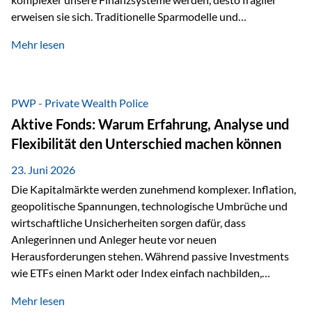
erweisen sie sich. Traditionelle Sparmodelle und
papierbasierte Anlagen, die über Jahrzehnte als
Mehr lesen
unumstößlich galten, versagen angesichts der expansiven
Geldpolitik der Zentralbanken. In diesem Umfeld stellt die
Rückbesinnung auf ein Jahrtausende altes Edelmetall keine
Nostalgie dar, sondern ist die modernste und strategisch
PWP - Private Wealth Police
klügste Antwort auf globale Instabilität. Physische Werte
Aktive Fonds: Warum Erfahrung, Analyse und
und der richtige Rechtsstandort sind heute keine bloße
Flexibilität den Unterschied machen können
Option mehr, sondern eine strategische Notwendigkeit. 1.
Der massive Aufwand hinter einem winzigen…
23. Juni 2026
Die Kapitalmärkte werden zunehmend komplexer. Inflation,
geopolitische Spannungen, technologische Umbrüche und
wirtschaftliche Unsicherheiten sorgen dafür, dass
Anlegerinnen und Anleger heute vor neuen
Herausforderungen stehen. Während passive Investments
wie ETFs einen Markt oder Index einfach nachbilden,
verfolgen aktiv gemanagte Fonds einen anderen Ansatz: Sie
Mehr lesen
setzen auf die Expertise erfahrener Fondsmanager, die