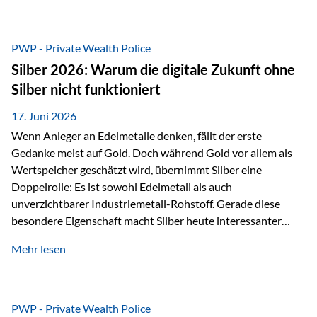
Chancen identifizieren, Risiken bewerten und Portfolios
gezielt steuern. Gerade in einem Umfeld, das von schnellen
Veränderungen geprägt ist, kann diese aktive
PWP - Private Wealth Police
Herangehensweise einen entscheidenden Mehrwert bieten.
Silber 2026: Warum die digitale Zukunft ohne
Was zeichnet aktive Fonds aus? Aktive Fonds verfolgen das
Silber nicht funktioniert
Ziel, nicht nur einen Markt abzubilden, sondern gezielt
Anlageentscheidungen zu treffen. Fondsmanager
17. Juni 2026
analysieren Unternehmen,…
Wenn Anleger an Edelmetalle denken, fällt der erste
Gedanke meist auf Gold. Doch während Gold vor allem als
Wertspeicher geschätzt wird, übernimmt Silber eine
Doppelrolle: Es ist sowohl Edelmetall als auch
unverzichtbarer Industriemetall-Rohstoff. Gerade diese
besondere Eigenschaft macht Silber heute interessanter
denn je. Denn die Welt wird nicht nur digitaler, sondern auch
Mehr lesen
elektrischer – und genau dort spielt Silber eine
entscheidende Rolle. Silber – das Metall der modernen
Wirtschaft Silber verfügt über die höchste elektrische
Leitfähigkeit aller Metalle. Diese Eigenschaft macht es für
PWP - Private Wealth Police