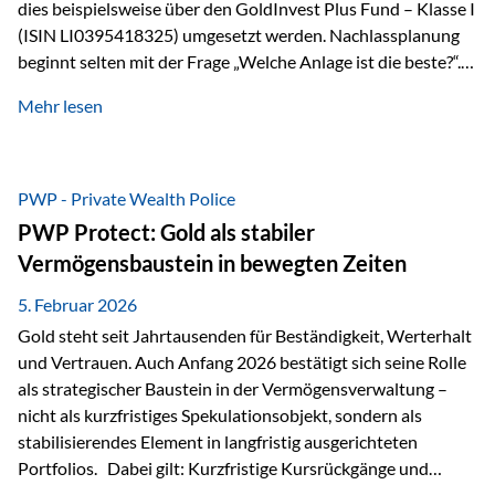
dies beispielsweise über den GoldInvest Plus Fund – Klasse I
(ISIN LI0395418325) umgesetzt werden. Nachlassplanung
beginnt selten mit der Frage „Welche Anlage ist die beste?“.
In der Praxis geht es zuerst um ganz andere Themen:Wer soll
Mehr lesen
was bekommen – wann – und in welcher Struktur?Und vor
allem: Wie lassen sich Streit, Liquiditätsengpässe oder
Notverkäufe vermeiden, wenn ein Todesfall eintritt? Gerade
bei größeren Vermögen ist das entscheidend.
PWP - Private Wealth Police
PWP Protect: Gold als stabiler
Vermögensbaustein in bewegten Zeiten
5. Februar 2026
Gold steht seit Jahrtausenden für Beständigkeit, Werterhalt
und Vertrauen. Auch Anfang 2026 bestätigt sich seine Rolle
als strategischer Baustein in der Vermögensverwaltung –
nicht als kurzfristiges Spekulationsobjekt, sondern als
stabilisierendes Element in langfristig ausgerichteten
Portfolios. Dabei gilt: Kurzfristige Kursrückgänge und
Schwankungen sind jederzeit möglich – insbesondere nach