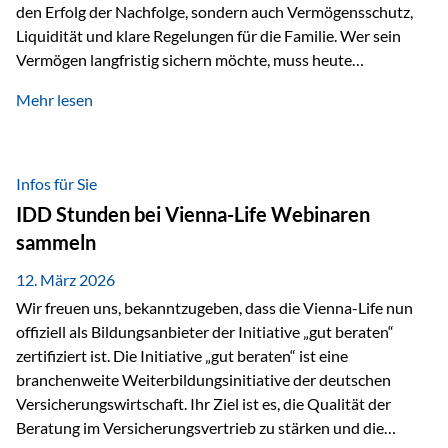
den Erfolg der Nachfolge, sondern auch Vermögensschutz,
Liquidität und klare Regelungen für die Familie. Wer sein
Vermögen langfristig sichern möchte, muss heute
international denken. Und genau hier setzt das Buch
Mehr lesen
„Erfolgsformel Liechtenstein“, herausgegeben und verfasst
von Rolf Klein, an – ein praxisnahes Nachschlagewerk, das
Vermögensnachfolge, Vermögensmanagement und
Vermögensschutz strategisch miteinander verbindet.
Infos für Sie
Warum klassische Nachfolgeplanung oft scheitert Viele
IDD Stunden bei Vienna-Life Webinaren
Vermögen werden erst im Todesfall übertragen. Das kann zu
sammeln
Problemen führen: Hohe Erbschaftsteuern Streitigkeiten
zwischen Erben Liquiditätsprobleme bei Immobilien…
12. März 2026
Wir freuen uns, bekanntzugeben, dass die Vienna-Life nun
offiziell als Bildungsanbieter der Initiative „gut beraten“
zertifiziert ist. Die Initiative „gut beraten“ ist eine
branchenweite Weiterbildungsinitiative der deutschen
Versicherungswirtschaft. Ihr Ziel ist es, die Qualität der
Beratung im Versicherungsvertrieb zu stärken und die