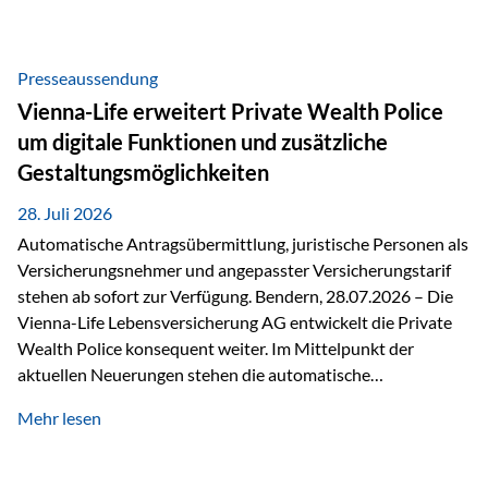
Beratung Digitale Prozesse und künstliche Intelligenz sind
längst Teil des Versicherungsalltags. Sie erleichtern
administrative Aufgaben, beschleunigen Abläufe und
Presseaussendung
schaffen mehr Zeit für das Wesentliche: die persönliche
Vienna-Life erweitert Private Wealth Police
Beratung. Gerade deshalb wird die individuelle Betreuung
um digitale Funktionen und zusätzliche
zum entscheidenden Erfolgsfaktor. Technologie kann
Gestaltungsmöglichkeiten
unterstützen, Vertrauen entsteht jedoch weiterhin im
persönlichen Gespräch. Bei der Vienna-Life reagieren…
28. Juli 2026
Automatische Antragsübermittlung, juristische Personen als
Versicherungsnehmer und angepasster Versicherungstarif
stehen ab sofort zur Verfügung. Bendern, 28.07.2026 – Die
Vienna-Life Lebensversicherung AG entwickelt die Private
Wealth Police konsequent weiter. Im Mittelpunkt der
aktuellen Neuerungen stehen die automatische
Antragsübermittlung, die Möglichkeit, juristische Personen
Mehr lesen
als Versicherungsnehmer einzusetzen, sowie eine
Überarbeitung des zugrundeliegenden Versicherungstarifes.
Durch die automatische Antragsübermittlung wird die