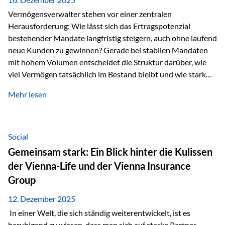
Vermögensverwalter stehen vor einer zentralen
Herausforderung: Wie lässt sich das Ertragspotenzial
bestehender Mandate langfristig steigern, auch ohne laufend
neue Kunden zu gewinnen? Gerade bei stabilen Mandaten
mit hohem Volumen entscheidet die Struktur darüber, wie
viel Vermögen tatsächlich im Bestand bleibt und wie stark
sich das Verwaltungsentgelt über die Jahre entwickelt. Ein
Mehr lesen
Beispiel verdeutlicht diese Wirkung besonders deutlich.
Wird ein Vermögen von 25 Millionen Euro über einen
Zeitraum von 20 Jahren verwaltet, ohne dass neue Kunden
hinzukommen, spielt nicht nur die Rendite eine Rolle. Auch
Social
steuerliche Effekte haben einen erheblichen Einfluss auf…
Gemeinsam stark: Ein Blick hinter die Kulissen
der Vienna-Life und der Vienna Insurance
Group
12. Dezember 2025
In einer Welt, die sich ständig weiterentwickelt, ist es
beruhigend zu wissen, dass man sich auf starke Partner