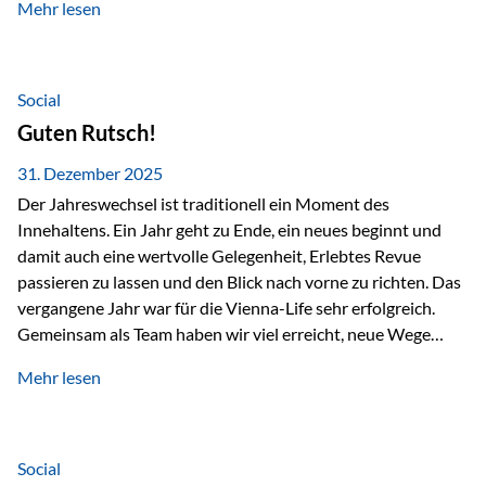
Mehr lesen
Branchentreffen für Finanz- und Versicherungsprofis im
deutschsprachigen Raum. Für uns bietet die Veranstaltung
die ideale Plattform, um aktuelle Themen rund um Vorsorge,
Vermögensstrukturierung und Nachfolgeplanung
Social
gemeinsam zu diskutieren. Persönlich für Sie vor Ort An
Guten Rutsch!
beiden Kongresstagen stehen Ihnen Maximilian
Fichtenbauer, Dirk…
31. Dezember 2025
Der Jahreswechsel ist traditionell ein Moment des
Innehaltens. Ein Jahr geht zu Ende, ein neues beginnt und
damit auch eine wertvolle Gelegenheit, Erlebtes Revue
passieren zu lassen und den Blick nach vorne zu richten. Das
vergangene Jahr war für die Vienna-Life sehr erfolgreich.
Gemeinsam als Team haben wir viel erreicht, neue Wege
beschritten und besondere Momente erlebt.
Mehr lesen
Veranstaltungen wie der Schnifisschnauf, aber auch unsere
Teamevents, vom Minigolf bis zur Weihnachtsfeier, haben
den Zusammenhalt gestärkt und gezeigt, wie wichtig ein
starkes Miteinander ist. Neben diesen gemeinsamen
Social