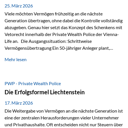
Besonders hervorzuheben ist hierbei Artikel 14 der
25. März 2026
liechtensteinischen Verfassung. Darin…
Viele möchten Vermögen frühzeitig an die nächste
Generation übertragen, ohne dabei die Kontrolle vollständig
abzugeben. Genau hier setzt das Konzept des Schenkens mit
Vetorecht innerhalb der Private Wealth Police der Vienna-
Life an. Die Ausgangssituation: Schrittweise
Vermögensübertragung Ein 50-jähriger Anleger plant,
seinem Kind Vermögen zu übertragen. Dabei soll nicht nur
Mehr lesen
der steuerliche Freibetrag optimal genutzt werden, sondern
auch sichergestellt sein, dass mit dem verschenken Geld
verantwortungsvoll umgegangen wird. Das Ziel:Eine
strukturierte, langfristige Vermögensübertragung, ohne die
PWP - Private Wealth Police
Kontrolle vollständig aus der Hand zu geben. Die Lösung:
Die Erfolgsformel Liechtenstein
Abschmelzung mit Vetorecht Die Umsetzung erfolgt über die
Private Wealth Police…
17. März 2026
Die Weitergabe von Vermögen an die nächste Generation ist
eine der zentralen Herausforderungen vieler Unternehmer
und Privathaushalte. Oft entscheiden nicht nur Steuern über