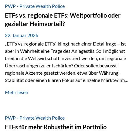
gerade dann, wenn Märkte nervös werden,…
PWP - Private Wealth Police
ETFs vs. regionale ETFs: Weltportfolio oder
gezielter Heimvorteil?
22. Januar 2026
„ETFs vs. regionale ETFs“ klingt nach einer Detailfrage – ist
aber in Wahrheit eine Frage des Anlagestils. Soll möglichst
breit in die Weltwirtschaft investiert werden, um regionale
Überraschungen zu entschärfen? Oder sollen bewusst
regionale Akzente gesetzt werden, etwa über Währung,
Stabilität oder einen klaren Fokus auf einzelne Märkte? Im
Rahmen der fondsgebundenen Lebensversicherung Private
Mehr lesen
Wealth Police der Vienna-Life lassen sich beide Ansätze
kombinieren. Der „Schutz“ im Portfolio entsteht dabei nicht
als Garantie, sondern als Zusammenspiel aus
Risikostreuung, Inflationsrobustheit und Stabilisierung. 1)
PWP - Private Wealth Police
Die Philosophiefrage: breit oder bewusst? Global investieren
ETFs für mehr Robustheit im Portfolio
bedeutet: Das Portfolio bildet die Weltmärkte möglichst