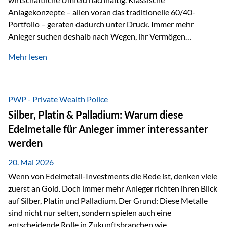
Anlagekonzepte – allen voran das traditionelle 60/40-
Portfolio – geraten dadurch unter Druck. Immer mehr
Anleger suchen deshalb nach Wegen, ihr Vermögen
langfristig gegen Kaufkraftverlust und geopolitische
Mehr lesen
Unsicherheit abzusichern. Genau hier rücken reale und
nicht-inflationierbare Werte wie Gold, Rohstoffe und
digitale Assets wieder in den Fokus. Gold gewinnt seine
monetäre Rolle zurück Gold erlebt derzeit eine
PWP - Private Wealth Police
bemerkenswerte Renaissance als monetärer Wertspeicher.
Silber, Platin & Palladium: Warum diese
Treiber sind Rekordkäufe der Zentralbanken, geopolitische
Edelmetalle für Anleger immer interessanter
Spannungen und ein schleichender Vertrauensverlust in
werden
ungedeckte Papierwährungen. Wie groß dieser
Vertrauensverlust ausfällt, zeigt ein nüchterner
20. Mai 2026
Langfristvergleich: Seit…
Wenn von Edelmetall-Investments die Rede ist, denken viele
zuerst an Gold. Doch immer mehr Anleger richten ihren Blick
auf Silber, Platin und Palladium. Der Grund: Diese Metalle
sind nicht nur selten, sondern spielen auch eine
entscheidende Rolle in Zukunftsbranchen wie