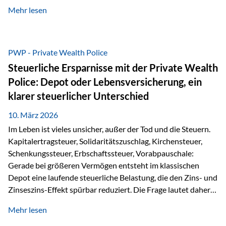
kontinuierliche Weiterbildung von vertrieblich tätigen
Mehr lesen
Personen transparent zu dokumentieren. Seit der
Umsetzung der EU-Versicherungsvertriebsrichtlinie besteht
eine gesetzliche Weiterbildungspflicht von mindestens 15
Stunden pro Jahr für vertrieblich tätige Personen in der
PWP - Private Wealth Police
Versicherungsbranche. Über die Weiterbildungsdatenbank
Steuerliche Ersparnisse mit der Private Wealth
von „gut beraten“ können absolvierte Bildungsmaßnahmen
Police: Depot oder Lebensversicherung, ein
zentral erfasst und dokumentiert werden. „gut beraten“
klarer steuerlicher Unterschied
zertifiziert Als zertifizierter Bildungsanbieter können unsere
Webinare nun für die…
10. März 2026
Im Leben ist vieles unsicher, außer der Tod und die Steuern.
Kapitalertragsteuer, Solidaritätszuschlag, Kirchensteuer,
Schenkungssteuer, Erbschaftssteuer, Vorabpauschale:
Gerade bei größeren Vermögen entsteht im klassischen
Depot eine laufende steuerliche Belastung, die den Zins- und
Zinseszins-Effekt spürbar reduziert. Die Frage lautet daher:
Wie kann Vermögen strukturiert werden, damit Steuern
Mehr lesen
nicht laufend Kapital entziehen – sondern möglichst lange im
System arbeiten? Hier setzt die Private Wealth Police an.