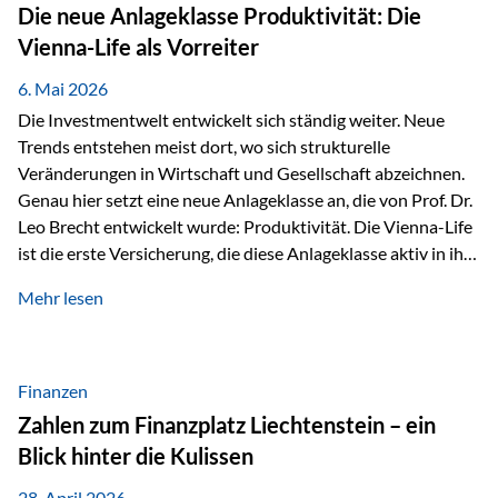
Strecke mit rund 4,8 Kilometern und 680 Höhenmetern
Die neue Anlageklasse Produktivität: Die
stellte die Teilnehmerinnen und Teilnehmer vor eine
Vienna-Life als Vorreiter
sportliche Herausforderung. Doch…
6. Mai 2026
Die Investmentwelt entwickelt sich ständig weiter. Neue
Trends entstehen meist dort, wo sich strukturelle
Veränderungen in Wirtschaft und Gesellschaft abzeichnen.
Genau hier setzt eine neue Anlageklasse an, die von Prof. Dr.
Leo Brecht entwickelt wurde: Produktivität. Die Vienna-Life
ist die erste Versicherung, die diese Anlageklasse aktiv in ihre
Lösung integriert und positioniert sich damit bewusst als
Mehr lesen
Vorreiter. Warum auf das Thema Produktivität setzen? Die
globalen Herausforderungen der Zeit, wie Inflation,
demografischer Wandel oder sinkendes
Wirtschaftswachstum, verändern die Spielregeln für
Finanzen
Investoren. Produktivität adressiert genau diese
Zahlen zum Finanzplatz Liechtenstein – ein
Herausforderungen, da wirtschaftliches Wachstum
Blick hinter die Kulissen
langfristig durch Produktivitätssteigerung entsteht, also
durch die Fähigkeit von Unternehmen, mehr…
28. April 2026