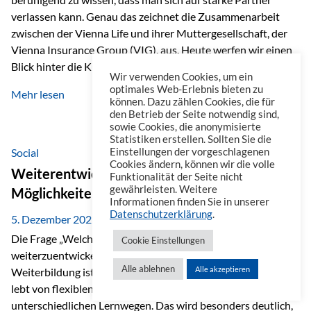
verlassen kann. Genau das zeichnet die Zusammenarbeit
zwischen der Vienna Life und ihrer Muttergesellschaft, der
Vienna Insurance Group (VIG), aus. Heute werfen wir einen
Blick hinter die Kulissen auf eine Unternehmensgruppe mit
Wir verwenden Cookies, um ein
beeindruckender Geschichte, gewachsenem Know-how und
optimales Web-Erlebnis bieten zu
Mehr lesen
einem stabilen Fundament. Ein starkes Netzwerk in ganz
können. Dazu zählen Cookies, die für
den Betrieb der Seite notwendig sind,
Europa Die Vienna Insurance Group ist die führende
sowie Cookies, die anonymisierte
Versicherungsgruppe in Zentral- und Osteuropa. Mit über
Statistiken erstellen. Sollten Sie die
50 Versicherungsgesellschaften in insgesamt 30 Ländern
Social
Einstellungen der vorgeschlagenen
Cookies ändern, können wir die volle
verbindet sie regionale Stärke mit internationaler
Weiterentwicklung im Berufsalltag: Welche
Funktionalität der Seite nicht
Kompetenz.
gewährleisten. Weitere
Möglichkeiten es gibt
Informationen finden Sie in unserer
Datenschutzerklärung
.
5. Dezember 2025
Die Frage „Welche Möglichkeiten gibt es, sich
Cookie Einstellungen
weiterzuentwickeln?“ lässt sich heute vielseitig beantworten.
Alle ablehnen
Alle akzeptieren
Weiterbildung ist längst kein starrer Prozess mehr, sondern
lebt von flexiblen Formaten, individuellen Bedürfnissen und
unterschiedlichen Lernwegen. Das wird besonders deutlich,