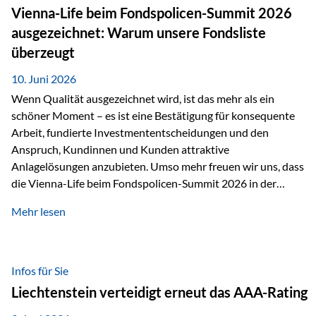
zahlreiche Zukunftstechnologien praktisch unverzichtbar.
Vienna-Life beim Fondspolicen-Summit 2026
Silber findet sich unter anderem in: Solarmodulen
ausgezeichnet: Warum unsere Fondsliste
Elektrofahrzeugen Halbleitern Smartphones und Tablets…
überzeugt
10. Juni 2026
Wenn Qualität ausgezeichnet wird, ist das mehr als ein
schöner Moment – es ist eine Bestätigung für konsequente
Arbeit, fundierte Investmententscheidungen und den
Anspruch, Kundinnen und Kunden attraktive
Anlagelösungen anzubieten. Umso mehr freuen wir uns, dass
die Vienna-Life beim Fondspolicen-Summit 2026 in der
Kategorie ETF/Passiv ausgezeichnet wurde. Grundlage
Mehr lesen
dieser Ehrung ist der renommierte Fondspolicenreport der
SAM – Smart Asset Management Service GmbH, bei dem
mehr als 20 Fondspolicen-Anbieter aus Investmentsicht
analysiert und verglichen wurden. Das Ergebnis: Die ETF-
Infos für Sie
Auswahl der Vienna-Life zählt zu den drei besten Angeboten
Liechtenstein verteidigt erneut das AAA-Rating
am Markt. Für uns ist diese Auszeichnung eine Bestätigung