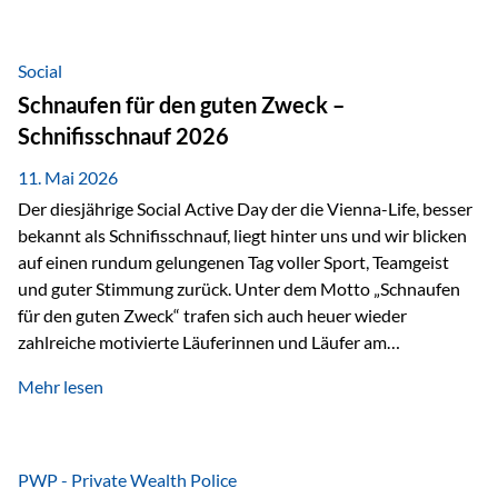
tatsächliche wirtschaftliche Entwicklung von Unternehmen
über viele Jahre hinweg. Als Teil der Produktauswahl
innerhalb der Private Wealth Police der Vienna-Life steht
Social
der Oculus Value Capital Fund für einen langfristig
Schnaufen für den guten Zweck –
orientierten Value-Investing-Ansatz mit Fokus auf
Schnifisschnauf 2026
fundamentale Unternehmensanalyse und nachhaltige
Wertentwicklung. Der Investmentansatz: Value Investing
11. Mai 2026
mit Weitblick Im Zentrum steht ein…
Der diesjährige Social Active Day der die Vienna-Life, besser
bekannt als Schnifisschnauf, liegt hinter uns und wir blicken
auf einen rundum gelungenen Tag voller Sport, Teamgeist
und guter Stimmung zurück. Unter dem Motto „Schnaufen
für den guten Zweck“ trafen sich auch heuer wieder
zahlreiche motivierte Läuferinnen und Läufer am
Dünserberg in Schnifis, um gemeinsam sportliche
Mehr lesen
Höchstleistungen für einen guten Zweck zu erbringen. Mit
grosser Freude dürfen wir verkünden, dass dabei
beeindruckende 14.000 Euro zugunsten des Schulheims
Mäder gesammelt werden konnten. Die anspruchsvolle
PWP - Private Wealth Police