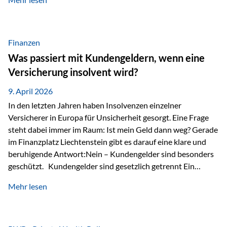
Modernes Value Investing als Grundlage Der
Investmentansatz von Estably basiert auf der
Weiterentwicklung des klassischen Value Investing. Im
Fokus stehen Unternehmen, deren Börsenkurs unter ihrem
Finanzen
inneren Wert liegt. Neben klassischen
Was passiert mit Kundengeldern, wenn eine
Bewertungskennzahlen werden auch qualitative Faktoren
Versicherung insolvent wird?
wie Geschäftsmodell, Wettbewerbsvorteile und
Managementqualität…
9. April 2026
In den letzten Jahren haben Insolvenzen einzelner
Versicherer in Europa für Unsicherheit gesorgt. Eine Frage
steht dabei immer im Raum: Ist mein Geld dann weg? Gerade
im Finanzplatz Liechtenstein gibt es darauf eine klare und
beruhigende Antwort:Nein – Kundengelder sind besonders
geschützt. Kundengelder sind gesetzlich getrennt Ein
zentraler Schutzmechanismus in Liechtenstein ist die
Mehr lesen
sogenannte Sondermasse. Das bedeutet:Die
Vermögenswerte, die zur Deckung der
Versicherungsverpflichtungen dienen, werden rechtlich vom
Vermögen der Versicherungsgesellschaft getrennt. Konkret