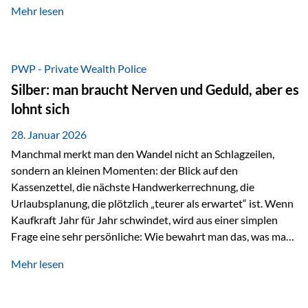
Mehr lesen
starken Anstiegen. Diese verändern jedoch nicht die
langfristige Funktion von Gold als Sachwert und
Diversifikationsinstrument. In einem Umfeld, das weiterhin
von geopolitischen Spannungen, einer stark ausgeweiteten
PWP - Private Wealth Police
Geldmenge sowie strukturellen Verschiebungen an den
Silber: man braucht Nerven und Geduld, aber es
Kapitalmärkten geprägt ist, bleibt Gold ein bewährter Anker.
lohnt sich
Nicht, weil…
28. Januar 2026
Manchmal merkt man den Wandel nicht an Schlagzeilen,
sondern an kleinen Momenten: der Blick auf den
Kassenzettel, die nächste Handwerkerrechnung, die
Urlaubsplanung, die plötzlich „teurer als erwartet“ ist. Wenn
Kaufkraft Jahr für Jahr schwindet, wird aus einer simplen
Frage eine sehr persönliche: Wie bewahrt man das, was man
sich aufgebaut hat? Genau dann wird es Zeit, sich
Mehr lesen
Sachwerten mit einer Investition in Sachwerte zu
beschäftigen; Nicht als Mode, sondern als Prinzip: Vermögen
soll nicht nur wachsen, sondern auch Substanz behalten –