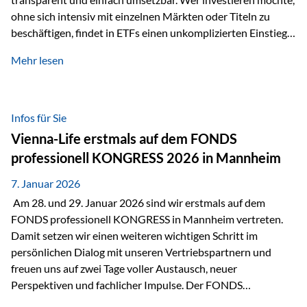
ohne sich intensiv mit einzelnen Märkten oder Titeln zu
beschäftigen, findet in ETFs einen unkomplizierten Einstieg
in den Kapitalmarkt. Aktiv gemanagte Fonds hingegen
Mehr lesen
werden häufig kritisch betrachtet. Sie gelten als teurer,
komplexer und weniger zeitgemäß. Doch greift diese
Einschätzung wirklich zu kurz? Ein differenzierter Blick zeigt:
Beide Ansätze haben ihre Berechtigung und ihre Stärken
Infos für Sie
entfalten sie oft gerade in Kombination. ETFs: Effizient, breit
Vienna-Life erstmals auf dem FONDS
gestreut und klar strukturiert…
professionell KONGRESS 2026 in Mannheim
7. Januar 2026
Am 28. und 29. Januar 2026 sind wir erstmals auf dem
FONDS professionell KONGRESS in Mannheim vertreten.
Damit setzen wir einen weiteren wichtigen Schritt im
persönlichen Dialog mit unseren Vertriebspartnern und
freuen uns auf zwei Tage voller Austausch, neuer
Perspektiven und fachlicher Impulse. Der FONDS
professionell KONGRESS zählt zu den wichtigsten