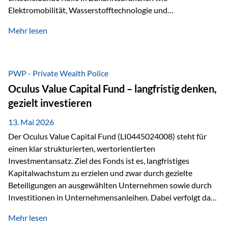
Elektromobilität, Wasserstofftechnologie und
Digitalisierung. Dadurch verbinden sie zwei wichtige
Mehr lesen
Faktoren für Investoren – begrenztes Angebot und
steigende industrielle Nachfrage. Edelmetalle als
Investment mit Zukunftspotenzial Während Gold oft als
klassischer „Sicherheitsanker“ gilt, bieten Silber, Platin und
PWP - Private Wealth Police
Palladium zusätzlich die Chance, von technologischen
Oculus Value Capital Fund – langfristig denken,
Entwicklungen zu profitieren. Die Nachfrage entsteht nicht
gezielt investieren
nur durch Anleger, sondern vor allem durch die Industrie.
Gerade in…
13. Mai 2026
Der Oculus Value Capital Fund (LI0445024008) steht für
einen klar strukturierten, wertorientierten
Investmentansatz. Ziel des Fonds ist es, langfristiges
Kapitalwachstum zu erzielen und zwar durch gezielte
Beteiligungen an ausgewählten Unternehmen sowie durch
Investitionen in Unternehmensanleihen. Dabei verfolgt das
Fondsmanagement eine klare Philosophie: Nicht kurzfristige
Mehr lesen
Marktbewegungen stehen im Fokus, sondern die