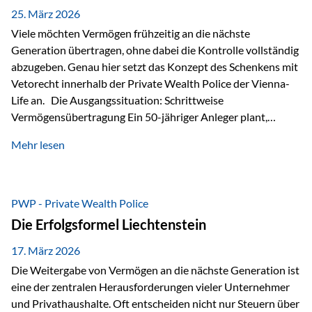
Besonders hervorzuheben ist hierbei Artikel 14 der
25. März 2026
liechtensteinischen Verfassung. Darin…
Viele möchten Vermögen frühzeitig an die nächste
Generation übertragen, ohne dabei die Kontrolle vollständig
abzugeben. Genau hier setzt das Konzept des Schenkens mit
Vetorecht innerhalb der Private Wealth Police der Vienna-
Life an. Die Ausgangssituation: Schrittweise
Vermögensübertragung Ein 50-jähriger Anleger plant,
seinem Kind Vermögen zu übertragen. Dabei soll nicht nur
Mehr lesen
der steuerliche Freibetrag optimal genutzt werden, sondern
auch sichergestellt sein, dass mit dem verschenken Geld
verantwortungsvoll umgegangen wird. Das Ziel:Eine
strukturierte, langfristige Vermögensübertragung, ohne die
PWP - Private Wealth Police
Kontrolle vollständig aus der Hand zu geben. Die Lösung:
Die Erfolgsformel Liechtenstein
Abschmelzung mit Vetorecht Die Umsetzung erfolgt über die
Private Wealth Police…
17. März 2026
Die Weitergabe von Vermögen an die nächste Generation ist
eine der zentralen Herausforderungen vieler Unternehmer
und Privathaushalte. Oft entscheiden nicht nur Steuern über