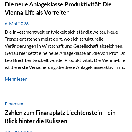
Strecke mit rund 4,8 Kilometern und 680 Höhenmetern
Die neue Anlageklasse Produktivität: Die
stellte die Teilnehmerinnen und Teilnehmer vor eine
Vienna-Life als Vorreiter
sportliche Herausforderung. Doch…
6. Mai 2026
Die Investmentwelt entwickelt sich ständig weiter. Neue
Trends entstehen meist dort, wo sich strukturelle
Veränderungen in Wirtschaft und Gesellschaft abzeichnen.
Genau hier setzt eine neue Anlageklasse an, die von Prof. Dr.
Leo Brecht entwickelt wurde: Produktivität. Die Vienna-Life
ist die erste Versicherung, die diese Anlageklasse aktiv in ihre
Lösung integriert und positioniert sich damit bewusst als
Mehr lesen
Vorreiter. Warum auf das Thema Produktivität setzen? Die
globalen Herausforderungen der Zeit, wie Inflation,
demografischer Wandel oder sinkendes
Wirtschaftswachstum, verändern die Spielregeln für
Finanzen
Investoren. Produktivität adressiert genau diese
Zahlen zum Finanzplatz Liechtenstein – ein
Herausforderungen, da wirtschaftliches Wachstum
Blick hinter die Kulissen
langfristig durch Produktivitätssteigerung entsteht, also
durch die Fähigkeit von Unternehmen, mehr…
28. April 2026