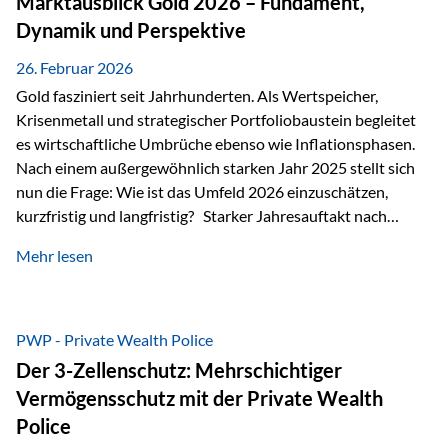
Marktausblick Gold 2026 – Fundament,
nicht ausreichen Traditionelle Nachlassregelungen stoßen
Dynamik und Perspektive
oft…
26. Februar 2026
Gold fasziniert seit Jahrhunderten. Als Wertspeicher,
Krisenmetall und strategischer Portfoliobaustein begleitet
es wirtschaftliche Umbrüche ebenso wie Inflationsphasen.
Nach einem außergewöhnlich starken Jahr 2025 stellt sich
nun die Frage: Wie ist das Umfeld 2026 einzuschätzen,
kurzfristig und langfristig? Starker Jahresauftakt nach
außergewöhnlichem Vorjahr Gold ist mit deutlicher
Mehr lesen
Dynamik in das Jahr 2026 gestartet. Zwischen dem
01.01.2026 und dem 31.01.2026 das Edelmetall: +12,8 % in
USD +11,7 % in EUR Durchschnitt über alle betrachteten
Währungen: +11,5 % Bereits 2025 war ein außergewöhnlich
PWP - Private Wealth Police
starkes Jahr: +64,4 % in USD Durchschnitt über alle
Der 3-Zellenschutz: Mehrschichtiger
Währungen: +56,6 % Langfristig zeigt sich ebenfalls ein
Vermögensschutz mit der Private Wealth
solides…
Police