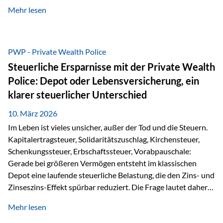
kontinuierliche Weiterbildung von vertrieblich tätigen
Mehr lesen
Personen transparent zu dokumentieren. Seit der
Umsetzung der EU-Versicherungsvertriebsrichtlinie besteht
eine gesetzliche Weiterbildungspflicht von mindestens 15
Stunden pro Jahr für vertrieblich tätige Personen in der
PWP - Private Wealth Police
Versicherungsbranche. Über die Weiterbildungsdatenbank
Steuerliche Ersparnisse mit der Private Wealth
von „gut beraten“ können absolvierte Bildungsmaßnahmen
Police: Depot oder Lebensversicherung, ein
zentral erfasst und dokumentiert werden. „gut beraten“
klarer steuerlicher Unterschied
zertifiziert Als zertifizierter Bildungsanbieter können unsere
Webinare nun für die…
10. März 2026
Im Leben ist vieles unsicher, außer der Tod und die Steuern.
Kapitalertragsteuer, Solidaritätszuschlag, Kirchensteuer,
Schenkungssteuer, Erbschaftssteuer, Vorabpauschale:
Gerade bei größeren Vermögen entsteht im klassischen
Depot eine laufende steuerliche Belastung, die den Zins- und
Zinseszins-Effekt spürbar reduziert. Die Frage lautet daher:
Wie kann Vermögen strukturiert werden, damit Steuern
Mehr lesen
nicht laufend Kapital entziehen – sondern möglichst lange im
System arbeiten? Hier setzt die Private Wealth Police an.