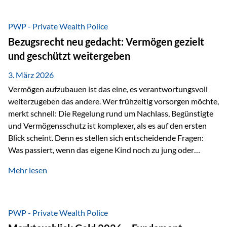
Das Problem: Laufende Besteuerung im Depot Im
Privatdepot fallen an: Abgeltungssteuer Fondsbesteuerung
PWP - Private Wealth Police
(Vorabpauschale, Teilfreistellung) Kein steuerlicher Abzug
Bezugsrecht neu gedacht: Vermögen gezielt
der Vermögensverwaltungs-Gebühren /
und geschützt weitergeben
Depotbankgebühren Jährliches Steuerreporting erforderlich
Zinsen, Dividenden und Kursgewinne werden laufend
3. März 2026
besteuert.
Vermögen aufzubauen ist das eine, es verantwortungsvoll
weiterzugeben das andere. Wer frühzeitig vorsorgen möchte,
merkt schnell: Die Regelung rund um Nachlass, Begünstigte
und Vermögensschutz ist komplexer, als es auf den ersten
Blick scheint. Denn es stellen sich entscheidende Fragen:
Was passiert, wenn das eigene Kind noch zu jung oder
unerfahren ist, um eine größere Summe sinnvoll zu
Mehr lesen
verwalten? Wie kann verhindert werden, dass Ex-Partner,
Gläubiger oder andere Dritte Zugriff auf das Vermögen
erhalten? Und wie lässt sich Vermögen klar und
unbürokratisch übertragen, ohne ausschließlich auf ein
PWP - Private Wealth Police
Testament angewiesen zu sein? Wenn klassische Lösungen