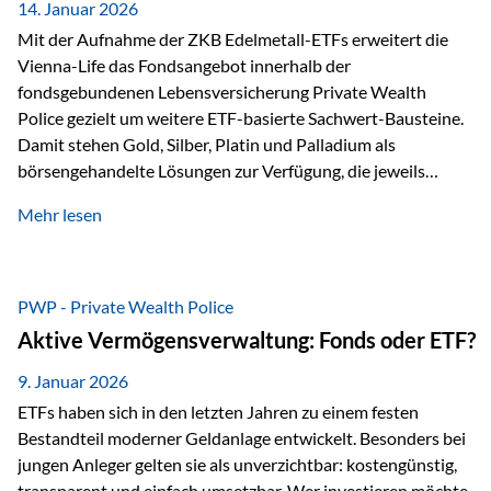
breit ab, ohne die…
14. Januar 2026
Mit der Aufnahme der ZKB Edelmetall-ETFs erweitert die
Vienna-Life das Fondsangebot innerhalb der
fondsgebundenen Lebensversicherung Private Wealth
Police gezielt um weitere ETF-basierte Sachwert-Bausteine.
Damit stehen Gold, Silber, Platin und Palladium als
börsengehandelte Lösungen zur Verfügung, die jeweils
physisch hinterlegte Edelmetalle abbilden. Der Fokus liegt
Mehr lesen
dabei nicht auf einzelnen Marktmeinungen, sondern auf
einer systematischen Portfoliologik: ETFs dienen als
transparente, effiziente Bausteine für Risikostreuung,
Inflationsrobustheit und Stabilisierung – eingebettet in eine
PWP - Private Wealth Police
liechtensteinische Versicherungsstruktur. Die
Aktive Vermögensverwaltung: Fonds oder ETF?
Sicherheitsarchitektur: Liechtenstein als Strukturprinzip Die
Private Wealth Police positioniert sich mit einer dreistufigen
9. Januar 2026
Sicherheitsarchitektur, die auf mehreren Ebenen ansetzt:
ETFs haben sich in den letzten Jahren zu einem festen
Stufe 1: Versicherer-Ebene • Versicherung mit…
Bestandteil moderner Geldanlage entwickelt. Besonders bei
jungen Anleger gelten sie als unverzichtbar: kostengünstig,
transparent und einfach umsetzbar. Wer investieren möchte,