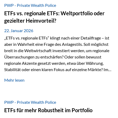
gerade dann, wenn Märkte nervös werden,…
PWP - Private Wealth Police
ETFs vs. regionale ETFs: Weltportfolio oder
gezielter Heimvorteil?
22. Januar 2026
„ETFs vs. regionale ETFs“ klingt nach einer Detailfrage – ist
aber in Wahrheit eine Frage des Anlagestils. Soll möglichst
breit in die Weltwirtschaft investiert werden, um regionale
Überraschungen zu entschärfen? Oder sollen bewusst
regionale Akzente gesetzt werden, etwa über Währung,
Stabilität oder einen klaren Fokus auf einzelne Märkte? Im
Rahmen der fondsgebundenen Lebensversicherung Private
Mehr lesen
Wealth Police der Vienna-Life lassen sich beide Ansätze
kombinieren. Der „Schutz“ im Portfolio entsteht dabei nicht
als Garantie, sondern als Zusammenspiel aus
Risikostreuung, Inflationsrobustheit und Stabilisierung. 1)
PWP - Private Wealth Police
Die Philosophiefrage: breit oder bewusst? Global investieren
ETFs für mehr Robustheit im Portfolio
bedeutet: Das Portfolio bildet die Weltmärkte möglichst