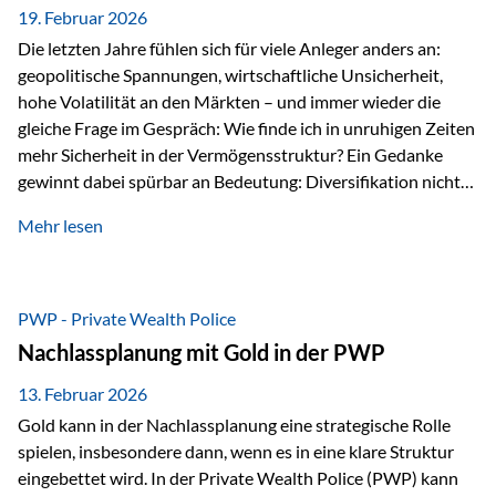
19. Februar 2026
Die letzten Jahre fühlen sich für viele Anleger anders an:
geopolitische Spannungen, wirtschaftliche Unsicherheit,
hohe Volatilität an den Märkten – und immer wieder die
gleiche Frage im Gespräch: Wie finde ich in unruhigen Zeiten
mehr Sicherheit in der Vermögensstruktur? Ein Gedanke
gewinnt dabei spürbar an Bedeutung: Diversifikation nicht
nur über Anlageklassen, sondern auch über Jurisdiktionen.
Mehr lesen
Wer Vermögen ausschließlich in einem Rechtsraum
organisiert, ist auch von dessen Rahmenbedingungen
besonders abhängig. Genau hier kann das Fürstentum
Liechtenstein eine Rolle spielen: außerhalb der EU, ohne
PWP - Private Wealth Police
Euro, mit einem eigenständigen Rechts- und Finanzplatz.
Nachlassplanung mit Gold in der PWP
Und genau an dieser Stelle setzt der 3-Zellenschutz an –…
13. Februar 2026
Gold kann in der Nachlassplanung eine strategische Rolle
spielen, insbesondere dann, wenn es in eine klare Struktur
eingebettet wird. In der Private Wealth Police (PWP) kann