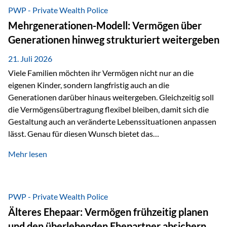
Abwicklung für Vertriebspartner deutlich effizienter
PWP - Private Wealth Police
gestaltet. Anträge werden direkt elektronisch übermittelt,
Mehrgenerationen-Modell: Vermögen über
Medienbrüche reduziert und die weitere Bearbeitung
Generationen hinweg strukturiert weitergeben
beschleunigt. Ab sofort können auch juristische Personen,
wie Kapitalgesellschaften oder Stiftungen, als
21. Juli 2026
Versicherungsnehmer eingesetzt werden. Damit erweitert
Viele Familien möchten ihr Vermögen nicht nur an die
die Vienna-Life die Einsatzmöglichkeiten der Private Wealth
eigenen Kinder, sondern langfristig auch an die
Police insbesondere für…
Generationen darüber hinaus weitergeben. Gleichzeitig soll
die Vermögensübertragung flexibel bleiben, damit sich die
Gestaltung auch an veränderte Lebenssituationen anpassen
lässt. Genau für diesen Wunsch bietet das
Mehrgenerationen-Modell der Private Wealth Police der
Mehr lesen
Vienna-Life eine interessante Lösung. Es ermöglicht,
Vermögen bereits heute generationenübergreifend zu
strukturieren und dennoch flexibel zu bleiben. Die
Ausgangssituation Stellen Sie sich folgende Familie vor: Die
PWP - Private Wealth Police
Großeltern haben über viele Jahre Vermögen aufgebaut. Ihr
Älteres Ehepaar: Vermögen frühzeitig planen
Wunsch ist es, dieses Vermögen nicht nur den eigenen
und den überlebenden Ehepartner absichern