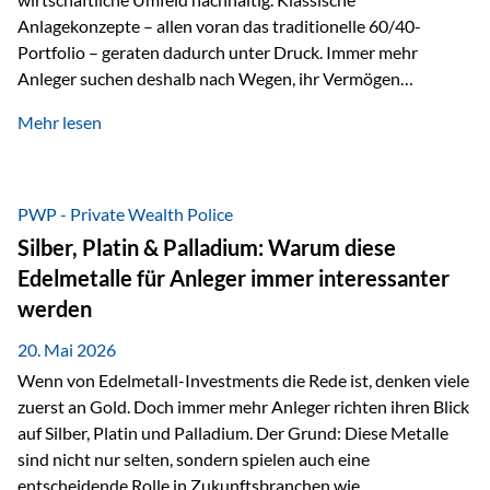
Anlagekonzepte – allen voran das traditionelle 60/40-
Portfolio – geraten dadurch unter Druck. Immer mehr
Anleger suchen deshalb nach Wegen, ihr Vermögen
langfristig gegen Kaufkraftverlust und geopolitische
Mehr lesen
Unsicherheit abzusichern. Genau hier rücken reale und
nicht-inflationierbare Werte wie Gold, Rohstoffe und
digitale Assets wieder in den Fokus. Gold gewinnt seine
monetäre Rolle zurück Gold erlebt derzeit eine
PWP - Private Wealth Police
bemerkenswerte Renaissance als monetärer Wertspeicher.
Silber, Platin & Palladium: Warum diese
Treiber sind Rekordkäufe der Zentralbanken, geopolitische
Edelmetalle für Anleger immer interessanter
Spannungen und ein schleichender Vertrauensverlust in
werden
ungedeckte Papierwährungen. Wie groß dieser
Vertrauensverlust ausfällt, zeigt ein nüchterner
20. Mai 2026
Langfristvergleich: Seit…
Wenn von Edelmetall-Investments die Rede ist, denken viele
zuerst an Gold. Doch immer mehr Anleger richten ihren Blick
auf Silber, Platin und Palladium. Der Grund: Diese Metalle
sind nicht nur selten, sondern spielen auch eine
entscheidende Rolle in Zukunftsbranchen wie