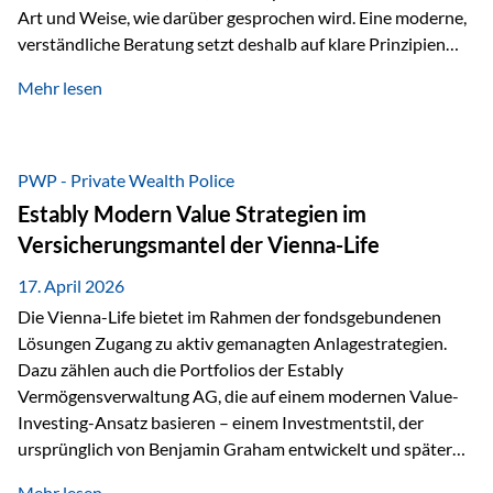
Art und Weise, wie darüber gesprochen wird. Eine moderne,
verständliche Beratung setzt deshalb auf klare Prinzipien
statt auf komplizierte Prognosen. Im Mittelpunkt stehen
Mehr lesen
fünf zentrale Faktoren: eine saubere Struktur, breite
Risikostreuung, Kosteneffizienz, steuerliche Optimierung
und ein wissenschaftlich fundierter Ansatz. Impulse zu
diesem Thema liefern unter anderem die praxisnahen
PWP - Private Wealth Police
Ansätze von Finanzexperte Klaus Rost, der seit vielen Jahren
Estably Modern Value Strategien im
für eine verständliche und…
Versicherungsmantel der Vienna-Life
17. April 2026
Die Vienna-Life bietet im Rahmen der fondsgebundenen
Lösungen Zugang zu aktiv gemanagten Anlagestrategien.
Dazu zählen auch die Portfolios der Estably
Vermögensverwaltung AG, die auf einem modernen Value-
Investing-Ansatz basieren – einem Investmentstil, der
ursprünglich von Benjamin Graham entwickelt und später
durch Investoren wie Warren Buffett weiter geprägt wurde.
Mehr lesen