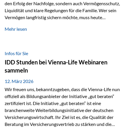
den Erfolg der Nachfolge, sondern auch Vermögensschutz,
Liquidität und klare Regelungen für die Familie. Wer sein
Vermögen langfristig sichern möchte, muss heute
international denken. Und genau hier setzt das Buch
Mehr lesen
„Erfolgsformel Liechtenstein“, herausgegeben und verfasst
von Rolf Klein, an – ein praxisnahes Nachschlagewerk, das
Vermögensnachfolge, Vermögensmanagement und
Vermögensschutz strategisch miteinander verbindet.
Infos für Sie
Warum klassische Nachfolgeplanung oft scheitert Viele
IDD Stunden bei Vienna-Life Webinaren
Vermögen werden erst im Todesfall übertragen. Das kann zu
sammeln
Problemen führen: Hohe Erbschaftsteuern Streitigkeiten
zwischen Erben Liquiditätsprobleme bei Immobilien…
12. März 2026
Wir freuen uns, bekanntzugeben, dass die Vienna-Life nun
offiziell als Bildungsanbieter der Initiative „gut beraten“
zertifiziert ist. Die Initiative „gut beraten“ ist eine
branchenweite Weiterbildungsinitiative der deutschen
Versicherungswirtschaft. Ihr Ziel ist es, die Qualität der
Beratung im Versicherungsvertrieb zu stärken und die