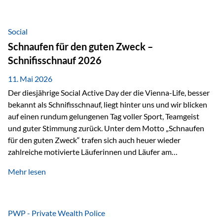
tatsächliche wirtschaftliche Entwicklung von Unternehmen
über viele Jahre hinweg. Als Teil der Produktauswahl
innerhalb der Private Wealth Police der Vienna-Life steht
Social
der Oculus Value Capital Fund für einen langfristig
Schnaufen für den guten Zweck –
orientierten Value-Investing-Ansatz mit Fokus auf
Schnifisschnauf 2026
fundamentale Unternehmensanalyse und nachhaltige
Wertentwicklung. Der Investmentansatz: Value Investing
11. Mai 2026
mit Weitblick Im Zentrum steht ein…
Der diesjährige Social Active Day der die Vienna-Life, besser
bekannt als Schnifisschnauf, liegt hinter uns und wir blicken
auf einen rundum gelungenen Tag voller Sport, Teamgeist
und guter Stimmung zurück. Unter dem Motto „Schnaufen
für den guten Zweck“ trafen sich auch heuer wieder
zahlreiche motivierte Läuferinnen und Läufer am
Dünserberg in Schnifis, um gemeinsam sportliche
Mehr lesen
Höchstleistungen für einen guten Zweck zu erbringen. Mit
grosser Freude dürfen wir verkünden, dass dabei
beeindruckende 14.000 Euro zugunsten des Schulheims
Mäder gesammelt werden konnten. Die anspruchsvolle
PWP - Private Wealth Police