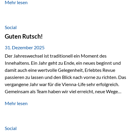
Mehr lesen
Branchentreffen für Finanz- und Versicherungsprofis im
deutschsprachigen Raum. Für uns bietet die Veranstaltung
die ideale Plattform, um aktuelle Themen rund um Vorsorge,
Vermögensstrukturierung und Nachfolgeplanung
Social
gemeinsam zu diskutieren. Persönlich für Sie vor Ort An
Guten Rutsch!
beiden Kongresstagen stehen Ihnen Maximilian
Fichtenbauer, Dirk…
31. Dezember 2025
Der Jahreswechsel ist traditionell ein Moment des
Innehaltens. Ein Jahr geht zu Ende, ein neues beginnt und
damit auch eine wertvolle Gelegenheit, Erlebtes Revue
passieren zu lassen und den Blick nach vorne zu richten. Das
vergangene Jahr war für die Vienna-Life sehr erfolgreich.
Gemeinsam als Team haben wir viel erreicht, neue Wege
beschritten und besondere Momente erlebt.
Mehr lesen
Veranstaltungen wie der Schnifisschnauf, aber auch unsere
Teamevents, vom Minigolf bis zur Weihnachtsfeier, haben
den Zusammenhalt gestärkt und gezeigt, wie wichtig ein
starkes Miteinander ist. Neben diesen gemeinsamen
Social