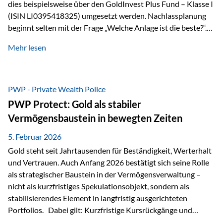
dies beispielsweise über den GoldInvest Plus Fund – Klasse I
(ISIN LI0395418325) umgesetzt werden. Nachlassplanung
beginnt selten mit der Frage „Welche Anlage ist die beste?“.
In der Praxis geht es zuerst um ganz andere Themen:Wer soll
Mehr lesen
was bekommen – wann – und in welcher Struktur?Und vor
allem: Wie lassen sich Streit, Liquiditätsengpässe oder
Notverkäufe vermeiden, wenn ein Todesfall eintritt? Gerade
bei größeren Vermögen ist das entscheidend.
PWP - Private Wealth Police
PWP Protect: Gold als stabiler
Vermögensbaustein in bewegten Zeiten
5. Februar 2026
Gold steht seit Jahrtausenden für Beständigkeit, Werterhalt
und Vertrauen. Auch Anfang 2026 bestätigt sich seine Rolle
als strategischer Baustein in der Vermögensverwaltung –
nicht als kurzfristiges Spekulationsobjekt, sondern als
stabilisierendes Element in langfristig ausgerichteten
Portfolios. Dabei gilt: Kurzfristige Kursrückgänge und
Schwankungen sind jederzeit möglich – insbesondere nach