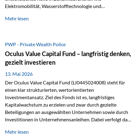
Elektromobilität, Wasserstofftechnologie und
Digitalisierung. Dadurch verbinden sie zwei wichtige
Mehr lesen
Faktoren für Investoren – begrenztes Angebot und
steigende industrielle Nachfrage. Edelmetalle als
Investment mit Zukunftspotenzial Während Gold oft als
klassischer „Sicherheitsanker“ gilt, bieten Silber, Platin und
PWP - Private Wealth Police
Palladium zusätzlich die Chance, von technologischen
Oculus Value Capital Fund – langfristig denken,
Entwicklungen zu profitieren. Die Nachfrage entsteht nicht
gezielt investieren
nur durch Anleger, sondern vor allem durch die Industrie.
Gerade in…
13. Mai 2026
Der Oculus Value Capital Fund (LI0445024008) steht für
einen klar strukturierten, wertorientierten
Investmentansatz. Ziel des Fonds ist es, langfristiges
Kapitalwachstum zu erzielen und zwar durch gezielte
Beteiligungen an ausgewählten Unternehmen sowie durch
Investitionen in Unternehmensanleihen. Dabei verfolgt das
Fondsmanagement eine klare Philosophie: Nicht kurzfristige
Mehr lesen
Marktbewegungen stehen im Fokus, sondern die