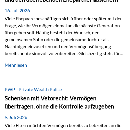
Kindern, sondern langfristig auch den Enkeln zukommen zu…
16. Juli 2026
Viele Ehepaare beschäftigen sich früher oder später mit der
Frage, wie ihr Vermögen einmal an die nächste Generation
übergehen soll. Häufig besteht der Wunsch, den
gemeinsamen Sohn oder die gemeinsame Tochter als
Nachfolger einzusetzen und den Vermögensübergang
bereits heute sinnvoll vorzubereiten. Gleichzeitig steht für
viele Ehepaare ein weiterer Aspekt im Mittelpunkt: Was
Mehr lesen
passiert, wenn einer der beiden verstirbt? Der überlebende
Ehepartner soll auch dann weiterhin finanziell unabhängig
bleiben und uneingeschränkt über das gemeinsame
Vermögen verfügen können. Genau für diese
PWP - Private Wealth Police
Ausgangssituation bietet die Private Wealth Police der
Schenken mit Vetorecht: Vermögen
Vienna-Life eine durchdachte Gestaltungsmöglichkeit. Die
übertragen, ohne die Kontrolle aufzugeben
Ausgangssituation Stellen Sie sich folgendes Beispiel vor:
Ein…
9. Juli 2026
Viele Eltern möchten Vermögen bereits zu Lebzeiten an die