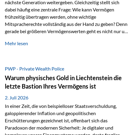
nächste Generation weitergeben. Gleichzeitig stellt sich
dabei häufig eine zentrale Frage: Wie kann Vermögen
frühzeitig übertragen werden, ohne wichtige
Mitspracherechte vollständig aus der Hand zu geben? Denn
gerade bei größeren Vermögenswerten geht es nicht nur um
die Frage der Übertragung. Es geht auch darum,
Mehr lesen
sicherzustellen, dass das Vermögen langfristig erhalten
bleibt und entsprechend der ursprünglichen Planung
verwendet wird. Ein Beispiel aus der Praxis Stellen Sie sich
folgende Situation vor: Ein Vater schenkt seiner Tochter
PWP - Private Wealth Police
einen Teil seines Vermögens. Einige Jahre später möchte die
Warum physisches Gold in Liechtenstein die
Tochter das Geld kurzfristig verwenden, um…
letzte Bastion Ihres Vermögens ist
2. Juli 2026
In einer Zeit, die von beispielloser Staatsverschuldung,
galoppierender Inflation und geopolitischen
Erschütterungen gezeichnet ist, offenbart sich das
Paradoxon der modernen Sicherheit: Je digitaler und
komplexer unsere Finanzsysteme werden, desto fragiler