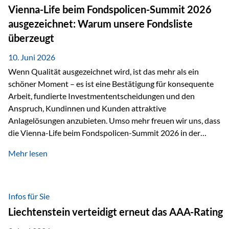
zahlreiche Zukunftstechnologien praktisch unverzichtbar.
Vienna-Life beim Fondspolicen-Summit 2026
Silber findet sich unter anderem in: Solarmodulen
ausgezeichnet: Warum unsere Fondsliste
Elektrofahrzeugen Halbleitern Smartphones und Tablets…
überzeugt
10. Juni 2026
Wenn Qualität ausgezeichnet wird, ist das mehr als ein
schöner Moment – es ist eine Bestätigung für konsequente
Arbeit, fundierte Investmententscheidungen und den
Anspruch, Kundinnen und Kunden attraktive
Anlagelösungen anzubieten. Umso mehr freuen wir uns, dass
die Vienna-Life beim Fondspolicen-Summit 2026 in der
Kategorie ETF/Passiv ausgezeichnet wurde. Grundlage
Mehr lesen
dieser Ehrung ist der renommierte Fondspolicenreport der
SAM – Smart Asset Management Service GmbH, bei dem
mehr als 20 Fondspolicen-Anbieter aus Investmentsicht
analysiert und verglichen wurden. Das Ergebnis: Die ETF-
Infos für Sie
Auswahl der Vienna-Life zählt zu den drei besten Angeboten
Liechtenstein verteidigt erneut das AAA-Rating
am Markt. Für uns ist diese Auszeichnung eine Bestätigung