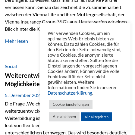
verlassen kann. Genau das zeichnet die Zusammenarbeit
zwischen der Vienna Life und ihrer Muttergesellschaft, der
Vienna Insurance Group (VIG), aus. Heute werfen wir einen
Blick hinter die Kulissen auf eine Unternehmensgruppe mit
Wir verwenden Cookies, um ein
beeindruckender Geschichte, gewachsenem Know-how und
optimales Web-Erlebnis bieten zu
Mehr lesen
einem stabilen Fundament. Ein starkes Netzwerk in ganz
können. Dazu zählen Cookies, die für
den Betrieb der Seite notwendig sind,
Europa Die Vienna Insurance Group ist die führende
sowie Cookies, die anonymisierte
Versicherungsgruppe in Zentral- und Osteuropa. Mit über
Statistiken erstellen. Sollten Sie die
50 Versicherungsgesellschaften in insgesamt 30 Ländern
Social
Einstellungen der vorgeschlagenen
Cookies ändern, können wir die volle
verbindet sie regionale Stärke mit internationaler
Weiterentwicklung im Berufsalltag: Welche
Funktionalität der Seite nicht
Kompetenz.
gewährleisten. Weitere
Möglichkeiten es gibt
Informationen finden Sie in unserer
Datenschutzerklärung
.
5. Dezember 2025
Die Frage „Welche Möglichkeiten gibt es, sich
Cookie Einstellungen
weiterzuentwickeln?“ lässt sich heute vielseitig beantworten.
Alle ablehnen
Alle akzeptieren
Weiterbildung ist längst kein starrer Prozess mehr, sondern
lebt von flexiblen Formaten, individuellen Bedürfnissen und
unterschiedlichen Lernwegen. Das wird besonders deutlich,