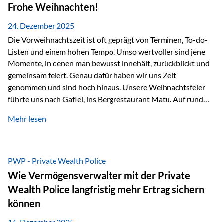
Erlebnissen konnten wir…
Frohe Weihnachten!
24. Dezember 2025
Die Vorweihnachtszeit ist oft geprägt von Terminen, To-do-
Listen und einem hohen Tempo. Umso wertvoller sind jene
Momente, in denen man bewusst innehält, zurückblickt und
gemeinsam feiert. Genau dafür haben wir uns Zeit
genommen und sind hoch hinaus. Unsere Weihnachtsfeier
führte uns nach Gaflei, ins Bergrestaurant Matu. Auf rund
1.500 Metern über dem Rheintal erwartete uns nicht nur ein
Mehr lesen
beeindruckendes Panorama, sondern auch etwas, das im
Alltag oft zu kurz kommt: Ruhe, Klarheit und echter
Weitblick, im wahrsten Sinne des Wortes. Inmitten
verschneiter Landschaft, bei feinem Essen, guter Musik und
PWP - Private Wealth Police
einer entspannten…
Wie Vermögensverwalter mit der Private
Wealth Police langfristig mehr Ertrag sichern
können
16. Dezember 2025