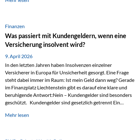
Modernes Value Investing als Grundlage Der
Investmentansatz von Estably basiert auf der
Weiterentwicklung des klassischen Value Investing. Im
Fokus stehen Unternehmen, deren Börsenkurs unter ihrem
Finanzen
inneren Wert liegt. Neben klassischen
Was passiert mit Kundengeldern, wenn eine
Bewertungskennzahlen werden auch qualitative Faktoren
Versicherung insolvent wird?
wie Geschäftsmodell, Wettbewerbsvorteile und
Managementqualität…
9. April 2026
In den letzten Jahren haben Insolvenzen einzelner
Versicherer in Europa für Unsicherheit gesorgt. Eine Frage
steht dabei immer im Raum: Ist mein Geld dann weg? Gerade
im Finanzplatz Liechtenstein gibt es darauf eine klare und
beruhigende Antwort:Nein – Kundengelder sind besonders
geschützt. Kundengelder sind gesetzlich getrennt Ein
zentraler Schutzmechanismus in Liechtenstein ist die
Mehr lesen
sogenannte Sondermasse. Das bedeutet:Die
Vermögenswerte, die zur Deckung der
Versicherungsverpflichtungen dienen, werden rechtlich vom
Vermögen der Versicherungsgesellschaft getrennt. Konkret