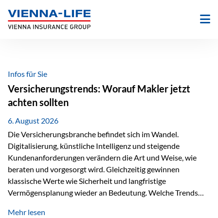
Zum
Inhalt
springen
Infos für Sie
Versicherungstrends: Worauf Makler jetzt
achten sollten
6. August 2026
Die Versicherungsbranche befindet sich im Wandel.
Digitalisierung, künstliche Intelligenz und steigende
Kundenanforderungen verändern die Art und Weise, wie
beraten und vorgesorgt wird. Gleichzeitig gewinnen
klassische Werte wie Sicherheit und langfristige
Vermögensplanung wieder an Bedeutung. Welche Trends
sollten Versicherungsmakler deshalb aktuell besonders im
Mehr lesen
Blick behalten? Digitalisierung und KI verändern die