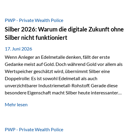
Chancen identifizieren, Risiken bewerten und Portfolios
gezielt steuern. Gerade in einem Umfeld, das von schnellen
Veränderungen geprägt ist, kann diese aktive
PWP - Private Wealth Police
Herangehensweise einen entscheidenden Mehrwert bieten.
Silber 2026: Warum die digitale Zukunft ohne
Was zeichnet aktive Fonds aus? Aktive Fonds verfolgen das
Silber nicht funktioniert
Ziel, nicht nur einen Markt abzubilden, sondern gezielt
Anlageentscheidungen zu treffen. Fondsmanager
17. Juni 2026
analysieren Unternehmen,…
Wenn Anleger an Edelmetalle denken, fällt der erste
Gedanke meist auf Gold. Doch während Gold vor allem als
Wertspeicher geschätzt wird, übernimmt Silber eine
Doppelrolle: Es ist sowohl Edelmetall als auch
unverzichtbarer Industriemetall-Rohstoff. Gerade diese
besondere Eigenschaft macht Silber heute interessanter
denn je. Denn die Welt wird nicht nur digitaler, sondern auch
Mehr lesen
elektrischer – und genau dort spielt Silber eine
entscheidende Rolle. Silber – das Metall der modernen
Wirtschaft Silber verfügt über die höchste elektrische
Leitfähigkeit aller Metalle. Diese Eigenschaft macht es für
PWP - Private Wealth Police