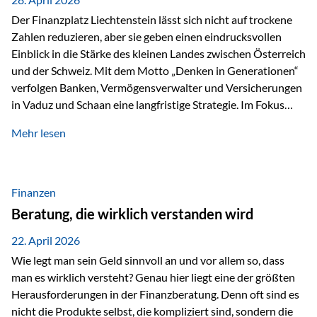
Der Finanzplatz Liechtenstein lässt sich nicht auf trockene
Zahlen reduzieren, aber sie geben einen eindrucksvollen
Einblick in die Stärke des kleinen Landes zwischen Österreich
und der Schweiz. Mit dem Motto „Denken in Generationen“
verfolgen Banken, Vermögensverwalter und Versicherungen
in Vaduz und Schaan eine langfristige Strategie. Im Fokus
stehen dabei vor allem: Qualität Stabilität internationaler
Mehr lesen
Marktzugang Liechtenstein hat sich in den letzten Jahren zu
einem wichtigen Drehpunkt für grenzüberschreitende
Finanzdienstleistungen entwickelt – und die aktuellsten
verfügbaren Kennzahlen (Stand Ende 2024, veröffentlicht
Finanzen
2025/2026)…
Beratung, die wirklich verstanden wird
22. April 2026
Wie legt man sein Geld sinnvoll an und vor allem so, dass
man es wirklich versteht? Genau hier liegt eine der größten
Herausforderungen in der Finanzberatung. Denn oft sind es
nicht die Produkte selbst, die kompliziert sind, sondern die