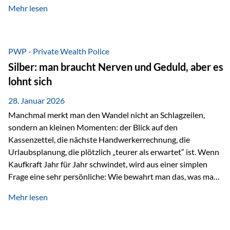
Mehr lesen
starken Anstiegen. Diese verändern jedoch nicht die
langfristige Funktion von Gold als Sachwert und
Diversifikationsinstrument. In einem Umfeld, das weiterhin
von geopolitischen Spannungen, einer stark ausgeweiteten
PWP - Private Wealth Police
Geldmenge sowie strukturellen Verschiebungen an den
Silber: man braucht Nerven und Geduld, aber es
Kapitalmärkten geprägt ist, bleibt Gold ein bewährter Anker.
lohnt sich
Nicht, weil…
28. Januar 2026
Manchmal merkt man den Wandel nicht an Schlagzeilen,
sondern an kleinen Momenten: der Blick auf den
Kassenzettel, die nächste Handwerkerrechnung, die
Urlaubsplanung, die plötzlich „teurer als erwartet“ ist. Wenn
Kaufkraft Jahr für Jahr schwindet, wird aus einer simplen
Frage eine sehr persönliche: Wie bewahrt man das, was man
sich aufgebaut hat? Genau dann wird es Zeit, sich
Mehr lesen
Sachwerten mit einer Investition in Sachwerte zu
beschäftigen; Nicht als Mode, sondern als Prinzip: Vermögen
soll nicht nur wachsen, sondern auch Substanz behalten –