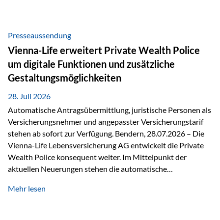
Beratung Digitale Prozesse und künstliche Intelligenz sind
längst Teil des Versicherungsalltags. Sie erleichtern
administrative Aufgaben, beschleunigen Abläufe und
Presseaussendung
schaffen mehr Zeit für das Wesentliche: die persönliche
Vienna-Life erweitert Private Wealth Police
Beratung. Gerade deshalb wird die individuelle Betreuung
um digitale Funktionen und zusätzliche
zum entscheidenden Erfolgsfaktor. Technologie kann
Gestaltungsmöglichkeiten
unterstützen, Vertrauen entsteht jedoch weiterhin im
persönlichen Gespräch. Bei der Vienna-Life reagieren…
28. Juli 2026
Automatische Antragsübermittlung, juristische Personen als
Versicherungsnehmer und angepasster Versicherungstarif
stehen ab sofort zur Verfügung. Bendern, 28.07.2026 – Die
Vienna-Life Lebensversicherung AG entwickelt die Private
Wealth Police konsequent weiter. Im Mittelpunkt der
aktuellen Neuerungen stehen die automatische
Antragsübermittlung, die Möglichkeit, juristische Personen
Mehr lesen
als Versicherungsnehmer einzusetzen, sowie eine
Überarbeitung des zugrundeliegenden Versicherungstarifes.
Durch die automatische Antragsübermittlung wird die