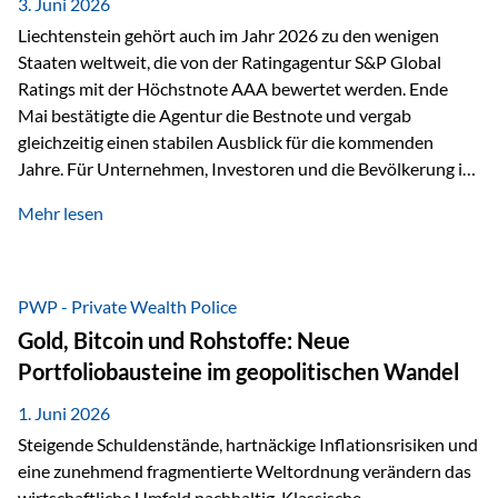
unseres Weges und unseres Anspruchs,…
3. Juni 2026
Liechtenstein gehört auch im Jahr 2026 zu den wenigen
Staaten weltweit, die von der Ratingagentur S&P Global
Ratings mit der Höchstnote AAA bewertet werden. Ende
Mai bestätigte die Agentur die Bestnote und vergab
gleichzeitig einen stabilen Ausblick für die kommenden
Jahre. Für Unternehmen, Investoren und die Bevölkerung ist
diese Einstufung ein wichtiges Signal. Sie unterstreicht die
Mehr lesen
finanzielle Stabilität des Landes sowie das Vertrauen
internationaler Märkte in den Wirtschafts- und
Finanzstandort Liechtenstein. Starker Wirtschaftsstandort
trotz Herausforderungen Die weltwirtschaftlichen
PWP - Private Wealth Police
Rahmenbedingungen bleiben anspruchsvoll. Geopolitische
Gold, Bitcoin und Rohstoffe: Neue
Unsicherheiten, eine verhaltene Investitionstätigkeit und
Portfoliobausteine im geopolitischen Wandel
eine schwächere Nachfrage in wichtigen Exportmärkten
beeinflussen auch die liechtensteinische Wirtschaft.
1. Juni 2026
Dennoch sieht…
Steigende Schuldenstände, hartnäckige Inflationsrisiken und
eine zunehmend fragmentierte Weltordnung verändern das
wirtschaftliche Umfeld nachhaltig. Klassische