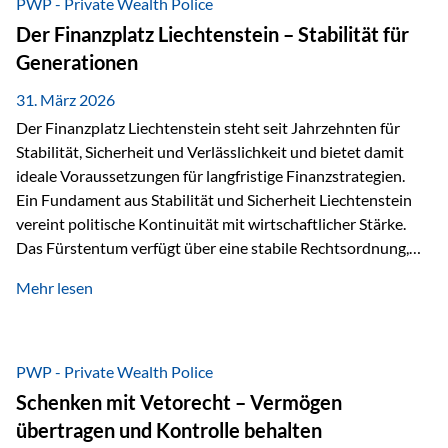
PWP - Private Wealth Police
heißt das:Diese Gelder gehören im Konkursfall nicht zur
Der Finanzplatz Liechtenstein – Stabilität für
allgemeinen Konkursmasse, sondern werden ausschließlich
Generationen
zur Erfüllung…
31. März 2026
Der Finanzplatz Liechtenstein steht seit Jahrzehnten für
Stabilität, Sicherheit und Verlässlichkeit und bietet damit
ideale Voraussetzungen für langfristige Finanzstrategien.
Ein Fundament aus Stabilität und Sicherheit Liechtenstein
vereint politische Kontinuität mit wirtschaftlicher Stärke.
Das Fürstentum verfügt über eine stabile Rechtsordnung,
die auf einer parlamentarischen Demokratie mit
Mehr lesen
monarchischen Elementen basiert. Diese Struktur schafft
nicht nur politische Stabilität, sondern auch eine
außergewöhnlich hohe Planungssicherheit für Investoren
und Unternehmen. Ein wesentliches Merkmal ist die
PWP - Private Wealth Police
Staatsfinanzierung: Liechtenstein weist keine
Schenken mit Vetorecht – Vermögen
Staatsschulden auf, und der Schutz der wirtschaftlichen
übertragen und Kontrolle behalten
Interessen der Bevölkerung ist in der Verfassung verankert.