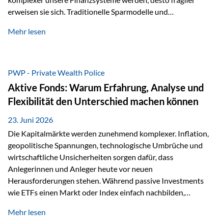
erweisen sie sich. Traditionelle Sparmodelle und
papierbasierte Anlagen, die über Jahrzehnte als
Mehr lesen
unumstößlich galten, versagen angesichts der expansiven
Geldpolitik der Zentralbanken. In diesem Umfeld stellt die
Rückbesinnung auf ein Jahrtausende altes Edelmetall keine
Nostalgie dar, sondern ist die modernste und strategisch
PWP - Private Wealth Police
klügste Antwort auf globale Instabilität. Physische Werte
Aktive Fonds: Warum Erfahrung, Analyse und
und der richtige Rechtsstandort sind heute keine bloße
Flexibilität den Unterschied machen können
Option mehr, sondern eine strategische Notwendigkeit. 1.
Der massive Aufwand hinter einem winzigen…
23. Juni 2026
Die Kapitalmärkte werden zunehmend komplexer. Inflation,
geopolitische Spannungen, technologische Umbrüche und
wirtschaftliche Unsicherheiten sorgen dafür, dass
Anlegerinnen und Anleger heute vor neuen
Herausforderungen stehen. Während passive Investments
wie ETFs einen Markt oder Index einfach nachbilden,
verfolgen aktiv gemanagte Fonds einen anderen Ansatz: Sie
Mehr lesen
setzen auf die Expertise erfahrener Fondsmanager, die