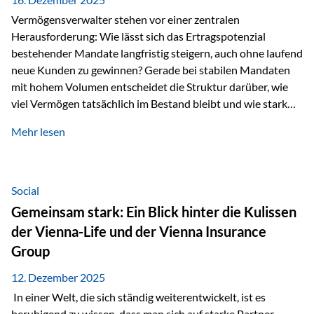
Vermögensverwalter stehen vor einer zentralen
Herausforderung: Wie lässt sich das Ertragspotenzial
bestehender Mandate langfristig steigern, auch ohne laufend
neue Kunden zu gewinnen? Gerade bei stabilen Mandaten
mit hohem Volumen entscheidet die Struktur darüber, wie
viel Vermögen tatsächlich im Bestand bleibt und wie stark
sich das Verwaltungsentgelt über die Jahre entwickelt. Ein
Mehr lesen
Beispiel verdeutlicht diese Wirkung besonders deutlich.
Wird ein Vermögen von 25 Millionen Euro über einen
Zeitraum von 20 Jahren verwaltet, ohne dass neue Kunden
hinzukommen, spielt nicht nur die Rendite eine Rolle. Auch
Social
steuerliche Effekte haben einen erheblichen Einfluss auf…
Gemeinsam stark: Ein Blick hinter die Kulissen
der Vienna-Life und der Vienna Insurance
Group
12. Dezember 2025
In einer Welt, die sich ständig weiterentwickelt, ist es
beruhigend zu wissen, dass man sich auf starke Partner