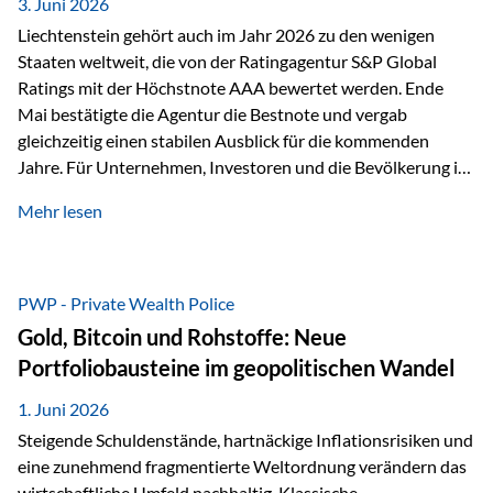
unseres Weges und unseres Anspruchs,…
3. Juni 2026
Liechtenstein gehört auch im Jahr 2026 zu den wenigen
Staaten weltweit, die von der Ratingagentur S&P Global
Ratings mit der Höchstnote AAA bewertet werden. Ende
Mai bestätigte die Agentur die Bestnote und vergab
gleichzeitig einen stabilen Ausblick für die kommenden
Jahre. Für Unternehmen, Investoren und die Bevölkerung ist
diese Einstufung ein wichtiges Signal. Sie unterstreicht die
Mehr lesen
finanzielle Stabilität des Landes sowie das Vertrauen
internationaler Märkte in den Wirtschafts- und
Finanzstandort Liechtenstein. Starker Wirtschaftsstandort
trotz Herausforderungen Die weltwirtschaftlichen
PWP - Private Wealth Police
Rahmenbedingungen bleiben anspruchsvoll. Geopolitische
Gold, Bitcoin und Rohstoffe: Neue
Unsicherheiten, eine verhaltene Investitionstätigkeit und
Portfoliobausteine im geopolitischen Wandel
eine schwächere Nachfrage in wichtigen Exportmärkten
beeinflussen auch die liechtensteinische Wirtschaft.
1. Juni 2026
Dennoch sieht…
Steigende Schuldenstände, hartnäckige Inflationsrisiken und
eine zunehmend fragmentierte Weltordnung verändern das
wirtschaftliche Umfeld nachhaltig. Klassische