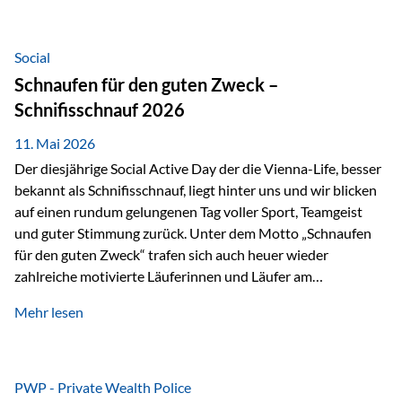
tatsächliche wirtschaftliche Entwicklung von Unternehmen
über viele Jahre hinweg. Als Teil der Produktauswahl
innerhalb der Private Wealth Police der Vienna-Life steht
Social
der Oculus Value Capital Fund für einen langfristig
Schnaufen für den guten Zweck –
orientierten Value-Investing-Ansatz mit Fokus auf
Schnifisschnauf 2026
fundamentale Unternehmensanalyse und nachhaltige
Wertentwicklung. Der Investmentansatz: Value Investing
11. Mai 2026
mit Weitblick Im Zentrum steht ein…
Der diesjährige Social Active Day der die Vienna-Life, besser
bekannt als Schnifisschnauf, liegt hinter uns und wir blicken
auf einen rundum gelungenen Tag voller Sport, Teamgeist
und guter Stimmung zurück. Unter dem Motto „Schnaufen
für den guten Zweck“ trafen sich auch heuer wieder
zahlreiche motivierte Läuferinnen und Läufer am
Dünserberg in Schnifis, um gemeinsam sportliche
Mehr lesen
Höchstleistungen für einen guten Zweck zu erbringen. Mit
grosser Freude dürfen wir verkünden, dass dabei
beeindruckende 14.000 Euro zugunsten des Schulheims
Mäder gesammelt werden konnten. Die anspruchsvolle
PWP - Private Wealth Police