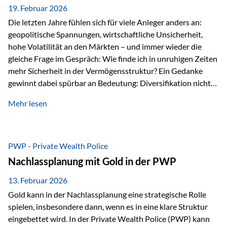
19. Februar 2026
Die letzten Jahre fühlen sich für viele Anleger anders an:
geopolitische Spannungen, wirtschaftliche Unsicherheit,
hohe Volatilität an den Märkten – und immer wieder die
gleiche Frage im Gespräch: Wie finde ich in unruhigen Zeiten
mehr Sicherheit in der Vermögensstruktur? Ein Gedanke
gewinnt dabei spürbar an Bedeutung: Diversifikation nicht
nur über Anlageklassen, sondern auch über Jurisdiktionen.
Mehr lesen
Wer Vermögen ausschließlich in einem Rechtsraum
organisiert, ist auch von dessen Rahmenbedingungen
besonders abhängig. Genau hier kann das Fürstentum
Liechtenstein eine Rolle spielen: außerhalb der EU, ohne
PWP - Private Wealth Police
Euro, mit einem eigenständigen Rechts- und Finanzplatz.
Nachlassplanung mit Gold in der PWP
Und genau an dieser Stelle setzt der 3-Zellenschutz an –…
13. Februar 2026
Gold kann in der Nachlassplanung eine strategische Rolle
spielen, insbesondere dann, wenn es in eine klare Struktur
eingebettet wird. In der Private Wealth Police (PWP) kann