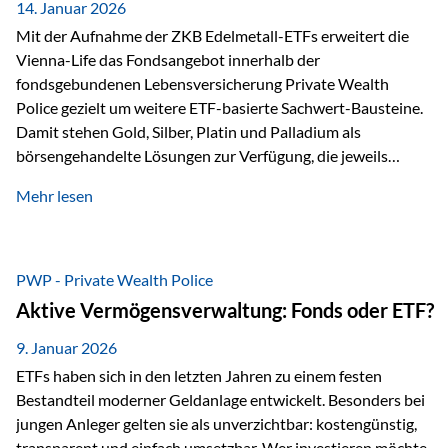
breit ab, ohne die…
14. Januar 2026
Mit der Aufnahme der ZKB Edelmetall-ETFs erweitert die
Vienna-Life das Fondsangebot innerhalb der
fondsgebundenen Lebensversicherung Private Wealth
Police gezielt um weitere ETF-basierte Sachwert-Bausteine.
Damit stehen Gold, Silber, Platin und Palladium als
börsengehandelte Lösungen zur Verfügung, die jeweils
physisch hinterlegte Edelmetalle abbilden. Der Fokus liegt
Mehr lesen
dabei nicht auf einzelnen Marktmeinungen, sondern auf
einer systematischen Portfoliologik: ETFs dienen als
transparente, effiziente Bausteine für Risikostreuung,
Inflationsrobustheit und Stabilisierung – eingebettet in eine
PWP - Private Wealth Police
liechtensteinische Versicherungsstruktur. Die
Aktive Vermögensverwaltung: Fonds oder ETF?
Sicherheitsarchitektur: Liechtenstein als Strukturprinzip Die
Private Wealth Police positioniert sich mit einer dreistufigen
9. Januar 2026
Sicherheitsarchitektur, die auf mehreren Ebenen ansetzt:
ETFs haben sich in den letzten Jahren zu einem festen
Stufe 1: Versicherer-Ebene • Versicherung mit…
Bestandteil moderner Geldanlage entwickelt. Besonders bei
jungen Anleger gelten sie als unverzichtbar: kostengünstig,
transparent und einfach umsetzbar. Wer investieren möchte,