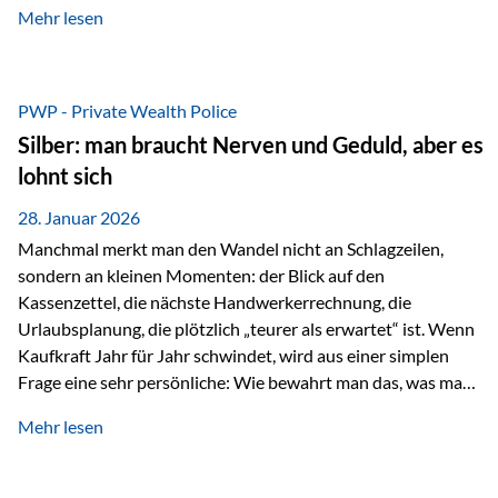
Mehr lesen
starken Anstiegen. Diese verändern jedoch nicht die
langfristige Funktion von Gold als Sachwert und
Diversifikationsinstrument. In einem Umfeld, das weiterhin
von geopolitischen Spannungen, einer stark ausgeweiteten
PWP - Private Wealth Police
Geldmenge sowie strukturellen Verschiebungen an den
Silber: man braucht Nerven und Geduld, aber es
Kapitalmärkten geprägt ist, bleibt Gold ein bewährter Anker.
lohnt sich
Nicht, weil…
28. Januar 2026
Manchmal merkt man den Wandel nicht an Schlagzeilen,
sondern an kleinen Momenten: der Blick auf den
Kassenzettel, die nächste Handwerkerrechnung, die
Urlaubsplanung, die plötzlich „teurer als erwartet“ ist. Wenn
Kaufkraft Jahr für Jahr schwindet, wird aus einer simplen
Frage eine sehr persönliche: Wie bewahrt man das, was man
sich aufgebaut hat? Genau dann wird es Zeit, sich
Mehr lesen
Sachwerten mit einer Investition in Sachwerte zu
beschäftigen; Nicht als Mode, sondern als Prinzip: Vermögen
soll nicht nur wachsen, sondern auch Substanz behalten –