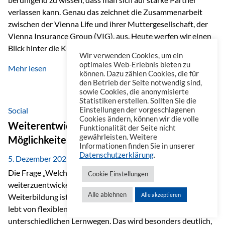
verlassen kann. Genau das zeichnet die Zusammenarbeit
zwischen der Vienna Life und ihrer Muttergesellschaft, der
Vienna Insurance Group (VIG), aus. Heute werfen wir einen
Blick hinter die Kulissen auf eine Unternehmensgruppe mit
Wir verwenden Cookies, um ein
beeindruckender Geschichte, gewachsenem Know-how und
optimales Web-Erlebnis bieten zu
Mehr lesen
einem stabilen Fundament. Ein starkes Netzwerk in ganz
können. Dazu zählen Cookies, die für
den Betrieb der Seite notwendig sind,
Europa Die Vienna Insurance Group ist die führende
sowie Cookies, die anonymisierte
Versicherungsgruppe in Zentral- und Osteuropa. Mit über
Statistiken erstellen. Sollten Sie die
50 Versicherungsgesellschaften in insgesamt 30 Ländern
Social
Einstellungen der vorgeschlagenen
Cookies ändern, können wir die volle
verbindet sie regionale Stärke mit internationaler
Weiterentwicklung im Berufsalltag: Welche
Funktionalität der Seite nicht
Kompetenz.
gewährleisten. Weitere
Möglichkeiten es gibt
Informationen finden Sie in unserer
Datenschutzerklärung
.
5. Dezember 2025
Die Frage „Welche Möglichkeiten gibt es, sich
Cookie Einstellungen
weiterzuentwickeln?“ lässt sich heute vielseitig beantworten.
Alle ablehnen
Alle akzeptieren
Weiterbildung ist längst kein starrer Prozess mehr, sondern
lebt von flexiblen Formaten, individuellen Bedürfnissen und
unterschiedlichen Lernwegen. Das wird besonders deutlich,