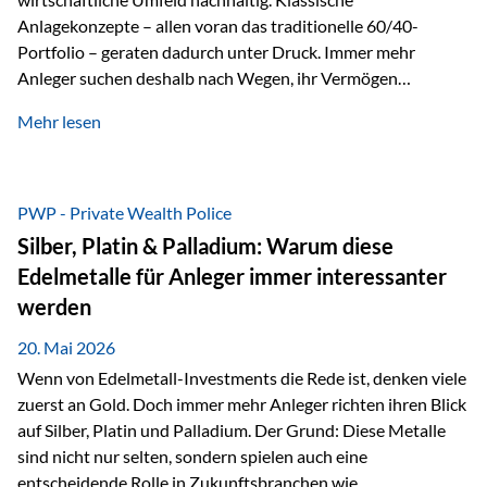
Anlagekonzepte – allen voran das traditionelle 60/40-
Portfolio – geraten dadurch unter Druck. Immer mehr
Anleger suchen deshalb nach Wegen, ihr Vermögen
langfristig gegen Kaufkraftverlust und geopolitische
Mehr lesen
Unsicherheit abzusichern. Genau hier rücken reale und
nicht-inflationierbare Werte wie Gold, Rohstoffe und
digitale Assets wieder in den Fokus. Gold gewinnt seine
monetäre Rolle zurück Gold erlebt derzeit eine
PWP - Private Wealth Police
bemerkenswerte Renaissance als monetärer Wertspeicher.
Silber, Platin & Palladium: Warum diese
Treiber sind Rekordkäufe der Zentralbanken, geopolitische
Edelmetalle für Anleger immer interessanter
Spannungen und ein schleichender Vertrauensverlust in
werden
ungedeckte Papierwährungen. Wie groß dieser
Vertrauensverlust ausfällt, zeigt ein nüchterner
20. Mai 2026
Langfristvergleich: Seit…
Wenn von Edelmetall-Investments die Rede ist, denken viele
zuerst an Gold. Doch immer mehr Anleger richten ihren Blick
auf Silber, Platin und Palladium. Der Grund: Diese Metalle
sind nicht nur selten, sondern spielen auch eine
entscheidende Rolle in Zukunftsbranchen wie