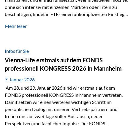
ohne sich intensiv mit einzelnen Märkten oder Titeln zu
beschäftigen, findet in ETFs einen unkomplizierten Einstieg
in den Kapitalmarkt. Aktiv gemanagte Fonds hingegen
Mehr lesen
werden häufig kritisch betrachtet. Sie gelten als teurer,
komplexer und weniger zeitgemäß. Doch greift diese
Einschätzung wirklich zu kurz? Ein differenzierter Blick zeigt:
Beide Ansätze haben ihre Berechtigung und ihre Stärken
Infos für Sie
entfalten sie oft gerade in Kombination. ETFs: Effizient, breit
Vienna-Life erstmals auf dem FONDS
gestreut und klar strukturiert…
professionell KONGRESS 2026 in Mannheim
7. Januar 2026
Am 28. und 29. Januar 2026 sind wir erstmals auf dem
FONDS professionell KONGRESS in Mannheim vertreten.
Damit setzen wir einen weiteren wichtigen Schritt im
persönlichen Dialog mit unseren Vertriebspartnern und
freuen uns auf zwei Tage voller Austausch, neuer
Perspektiven und fachlicher Impulse. Der FONDS
professionell KONGRESS zählt zu den wichtigsten