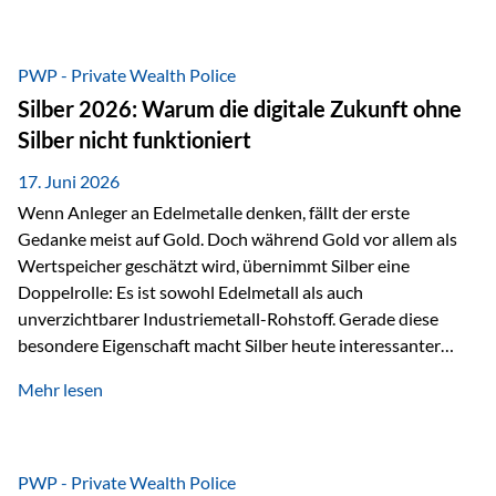
Chancen identifizieren, Risiken bewerten und Portfolios
gezielt steuern. Gerade in einem Umfeld, das von schnellen
Veränderungen geprägt ist, kann diese aktive
PWP - Private Wealth Police
Herangehensweise einen entscheidenden Mehrwert bieten.
Silber 2026: Warum die digitale Zukunft ohne
Was zeichnet aktive Fonds aus? Aktive Fonds verfolgen das
Silber nicht funktioniert
Ziel, nicht nur einen Markt abzubilden, sondern gezielt
Anlageentscheidungen zu treffen. Fondsmanager
17. Juni 2026
analysieren Unternehmen,…
Wenn Anleger an Edelmetalle denken, fällt der erste
Gedanke meist auf Gold. Doch während Gold vor allem als
Wertspeicher geschätzt wird, übernimmt Silber eine
Doppelrolle: Es ist sowohl Edelmetall als auch
unverzichtbarer Industriemetall-Rohstoff. Gerade diese
besondere Eigenschaft macht Silber heute interessanter
denn je. Denn die Welt wird nicht nur digitaler, sondern auch
Mehr lesen
elektrischer – und genau dort spielt Silber eine
entscheidende Rolle. Silber – das Metall der modernen
Wirtschaft Silber verfügt über die höchste elektrische
Leitfähigkeit aller Metalle. Diese Eigenschaft macht es für
PWP - Private Wealth Police