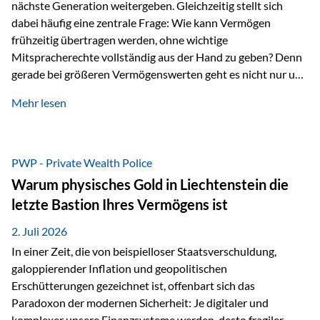
nächste Generation weitergeben. Gleichzeitig stellt sich
dabei häufig eine zentrale Frage: Wie kann Vermögen
frühzeitig übertragen werden, ohne wichtige
Mitspracherechte vollständig aus der Hand zu geben? Denn
gerade bei größeren Vermögenswerten geht es nicht nur um
die Frage der Übertragung. Es geht auch darum,
Mehr lesen
sicherzustellen, dass das Vermögen langfristig erhalten
bleibt und entsprechend der ursprünglichen Planung
verwendet wird. Ein Beispiel aus der Praxis Stellen Sie sich
folgende Situation vor: Ein Vater schenkt seiner Tochter
PWP - Private Wealth Police
einen Teil seines Vermögens. Einige Jahre später möchte die
Warum physisches Gold in Liechtenstein die
Tochter das Geld kurzfristig verwenden, um…
letzte Bastion Ihres Vermögens ist
2. Juli 2026
In einer Zeit, die von beispielloser Staatsverschuldung,
galoppierender Inflation und geopolitischen
Erschütterungen gezeichnet ist, offenbart sich das
Paradoxon der modernen Sicherheit: Je digitaler und
komplexer unsere Finanzsysteme werden, desto fragiler