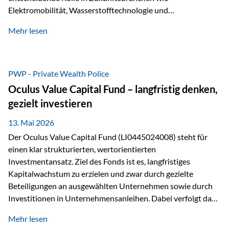
Elektromobilität, Wasserstofftechnologie und
Digitalisierung. Dadurch verbinden sie zwei wichtige
Mehr lesen
Faktoren für Investoren – begrenztes Angebot und
steigende industrielle Nachfrage. Edelmetalle als
Investment mit Zukunftspotenzial Während Gold oft als
klassischer „Sicherheitsanker“ gilt, bieten Silber, Platin und
PWP - Private Wealth Police
Palladium zusätzlich die Chance, von technologischen
Oculus Value Capital Fund – langfristig denken,
Entwicklungen zu profitieren. Die Nachfrage entsteht nicht
gezielt investieren
nur durch Anleger, sondern vor allem durch die Industrie.
Gerade in…
13. Mai 2026
Der Oculus Value Capital Fund (LI0445024008) steht für
einen klar strukturierten, wertorientierten
Investmentansatz. Ziel des Fonds ist es, langfristiges
Kapitalwachstum zu erzielen und zwar durch gezielte
Beteiligungen an ausgewählten Unternehmen sowie durch
Investitionen in Unternehmensanleihen. Dabei verfolgt das
Fondsmanagement eine klare Philosophie: Nicht kurzfristige
Mehr lesen
Marktbewegungen stehen im Fokus, sondern die