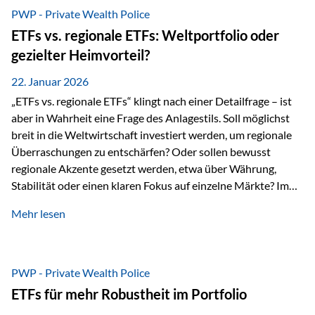
gerade dann, wenn Märkte nervös werden,…
PWP - Private Wealth Police
ETFs vs. regionale ETFs: Weltportfolio oder
gezielter Heimvorteil?
22. Januar 2026
„ETFs vs. regionale ETFs“ klingt nach einer Detailfrage – ist
aber in Wahrheit eine Frage des Anlagestils. Soll möglichst
breit in die Weltwirtschaft investiert werden, um regionale
Überraschungen zu entschärfen? Oder sollen bewusst
regionale Akzente gesetzt werden, etwa über Währung,
Stabilität oder einen klaren Fokus auf einzelne Märkte? Im
Rahmen der fondsgebundenen Lebensversicherung Private
Mehr lesen
Wealth Police der Vienna-Life lassen sich beide Ansätze
kombinieren. Der „Schutz“ im Portfolio entsteht dabei nicht
als Garantie, sondern als Zusammenspiel aus
Risikostreuung, Inflationsrobustheit und Stabilisierung. 1)
PWP - Private Wealth Police
Die Philosophiefrage: breit oder bewusst? Global investieren
ETFs für mehr Robustheit im Portfolio
bedeutet: Das Portfolio bildet die Weltmärkte möglichst