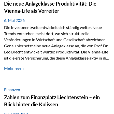
Strecke mit rund 4,8 Kilometern und 680 Höhenmetern
Die neue Anlageklasse Produktivität: Die
stellte die Teilnehmerinnen und Teilnehmer vor eine
Vienna-Life als Vorreiter
sportliche Herausforderung. Doch…
6. Mai 2026
Die Investmentwelt entwickelt sich ständig weiter. Neue
Trends entstehen meist dort, wo sich strukturelle
Veränderungen in Wirtschaft und Gesellschaft abzeichnen.
Genau hier setzt eine neue Anlageklasse an, die von Prof. Dr.
Leo Brecht entwickelt wurde: Produktivität. Die Vienna-Life
ist die erste Versicherung, die diese Anlageklasse aktiv in ihre
Lösung integriert und positioniert sich damit bewusst als
Mehr lesen
Vorreiter. Warum auf das Thema Produktivität setzen? Die
globalen Herausforderungen der Zeit, wie Inflation,
demografischer Wandel oder sinkendes
Wirtschaftswachstum, verändern die Spielregeln für
Finanzen
Investoren. Produktivität adressiert genau diese
Zahlen zum Finanzplatz Liechtenstein – ein
Herausforderungen, da wirtschaftliches Wachstum
Blick hinter die Kulissen
langfristig durch Produktivitätssteigerung entsteht, also
durch die Fähigkeit von Unternehmen, mehr…
28. April 2026