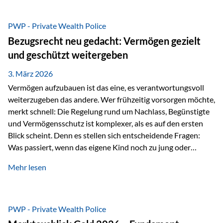
Das Problem: Laufende Besteuerung im Depot Im
Privatdepot fallen an: Abgeltungssteuer Fondsbesteuerung
PWP - Private Wealth Police
(Vorabpauschale, Teilfreistellung) Kein steuerlicher Abzug
Bezugsrecht neu gedacht: Vermögen gezielt
der Vermögensverwaltungs-Gebühren /
und geschützt weitergeben
Depotbankgebühren Jährliches Steuerreporting erforderlich
Zinsen, Dividenden und Kursgewinne werden laufend
3. März 2026
besteuert.
Vermögen aufzubauen ist das eine, es verantwortungsvoll
weiterzugeben das andere. Wer frühzeitig vorsorgen möchte,
merkt schnell: Die Regelung rund um Nachlass, Begünstigte
und Vermögensschutz ist komplexer, als es auf den ersten
Blick scheint. Denn es stellen sich entscheidende Fragen:
Was passiert, wenn das eigene Kind noch zu jung oder
unerfahren ist, um eine größere Summe sinnvoll zu
Mehr lesen
verwalten? Wie kann verhindert werden, dass Ex-Partner,
Gläubiger oder andere Dritte Zugriff auf das Vermögen
erhalten? Und wie lässt sich Vermögen klar und
unbürokratisch übertragen, ohne ausschließlich auf ein
PWP - Private Wealth Police
Testament angewiesen zu sein? Wenn klassische Lösungen