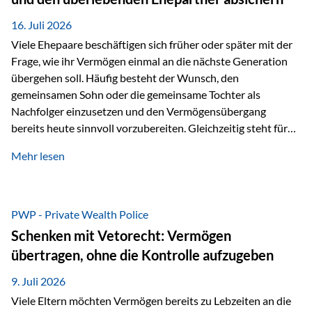
Kindern, sondern langfristig auch den Enkeln zukommen zu…
16. Juli 2026
Viele Ehepaare beschäftigen sich früher oder später mit der
Frage, wie ihr Vermögen einmal an die nächste Generation
übergehen soll. Häufig besteht der Wunsch, den
gemeinsamen Sohn oder die gemeinsame Tochter als
Nachfolger einzusetzen und den Vermögensübergang
bereits heute sinnvoll vorzubereiten. Gleichzeitig steht für
viele Ehepaare ein weiterer Aspekt im Mittelpunkt: Was
Mehr lesen
passiert, wenn einer der beiden verstirbt? Der überlebende
Ehepartner soll auch dann weiterhin finanziell unabhängig
bleiben und uneingeschränkt über das gemeinsame
Vermögen verfügen können. Genau für diese
PWP - Private Wealth Police
Ausgangssituation bietet die Private Wealth Police der
Schenken mit Vetorecht: Vermögen
Vienna-Life eine durchdachte Gestaltungsmöglichkeit. Die
übertragen, ohne die Kontrolle aufzugeben
Ausgangssituation Stellen Sie sich folgendes Beispiel vor:
Ein…
9. Juli 2026
Viele Eltern möchten Vermögen bereits zu Lebzeiten an die