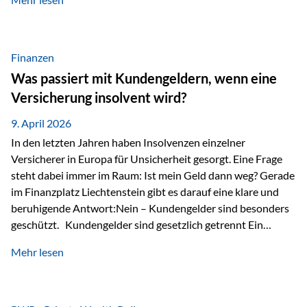
Modernes Value Investing als Grundlage Der
Investmentansatz von Estably basiert auf der
Weiterentwicklung des klassischen Value Investing. Im
Fokus stehen Unternehmen, deren Börsenkurs unter ihrem
Finanzen
inneren Wert liegt. Neben klassischen
Was passiert mit Kundengeldern, wenn eine
Bewertungskennzahlen werden auch qualitative Faktoren
Versicherung insolvent wird?
wie Geschäftsmodell, Wettbewerbsvorteile und
Managementqualität…
9. April 2026
In den letzten Jahren haben Insolvenzen einzelner
Versicherer in Europa für Unsicherheit gesorgt. Eine Frage
steht dabei immer im Raum: Ist mein Geld dann weg? Gerade
im Finanzplatz Liechtenstein gibt es darauf eine klare und
beruhigende Antwort:Nein – Kundengelder sind besonders
geschützt. Kundengelder sind gesetzlich getrennt Ein
zentraler Schutzmechanismus in Liechtenstein ist die
Mehr lesen
sogenannte Sondermasse. Das bedeutet:Die
Vermögenswerte, die zur Deckung der
Versicherungsverpflichtungen dienen, werden rechtlich vom
Vermögen der Versicherungsgesellschaft getrennt. Konkret