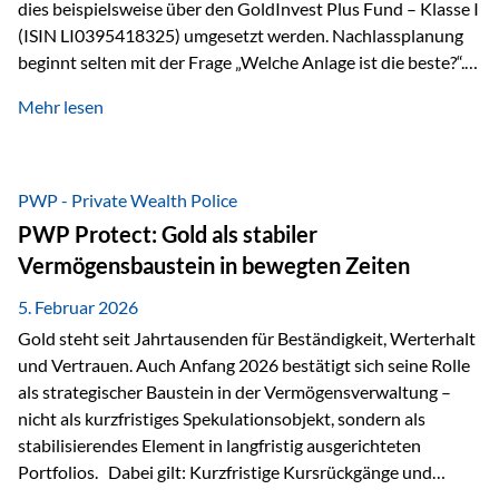
dies beispielsweise über den GoldInvest Plus Fund – Klasse I
(ISIN LI0395418325) umgesetzt werden. Nachlassplanung
beginnt selten mit der Frage „Welche Anlage ist die beste?“.
In der Praxis geht es zuerst um ganz andere Themen:Wer soll
Mehr lesen
was bekommen – wann – und in welcher Struktur?Und vor
allem: Wie lassen sich Streit, Liquiditätsengpässe oder
Notverkäufe vermeiden, wenn ein Todesfall eintritt? Gerade
bei größeren Vermögen ist das entscheidend.
PWP - Private Wealth Police
PWP Protect: Gold als stabiler
Vermögensbaustein in bewegten Zeiten
5. Februar 2026
Gold steht seit Jahrtausenden für Beständigkeit, Werterhalt
und Vertrauen. Auch Anfang 2026 bestätigt sich seine Rolle
als strategischer Baustein in der Vermögensverwaltung –
nicht als kurzfristiges Spekulationsobjekt, sondern als
stabilisierendes Element in langfristig ausgerichteten
Portfolios. Dabei gilt: Kurzfristige Kursrückgänge und
Schwankungen sind jederzeit möglich – insbesondere nach