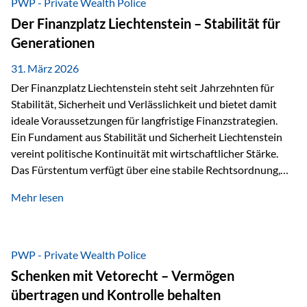
PWP - Private Wealth Police
heißt das:Diese Gelder gehören im Konkursfall nicht zur
Der Finanzplatz Liechtenstein – Stabilität für
allgemeinen Konkursmasse, sondern werden ausschließlich
Generationen
zur Erfüllung…
31. März 2026
Der Finanzplatz Liechtenstein steht seit Jahrzehnten für
Stabilität, Sicherheit und Verlässlichkeit und bietet damit
ideale Voraussetzungen für langfristige Finanzstrategien.
Ein Fundament aus Stabilität und Sicherheit Liechtenstein
vereint politische Kontinuität mit wirtschaftlicher Stärke.
Das Fürstentum verfügt über eine stabile Rechtsordnung,
die auf einer parlamentarischen Demokratie mit
Mehr lesen
monarchischen Elementen basiert. Diese Struktur schafft
nicht nur politische Stabilität, sondern auch eine
außergewöhnlich hohe Planungssicherheit für Investoren
und Unternehmen. Ein wesentliches Merkmal ist die
PWP - Private Wealth Police
Staatsfinanzierung: Liechtenstein weist keine
Schenken mit Vetorecht – Vermögen
Staatsschulden auf, und der Schutz der wirtschaftlichen
übertragen und Kontrolle behalten
Interessen der Bevölkerung ist in der Verfassung verankert.