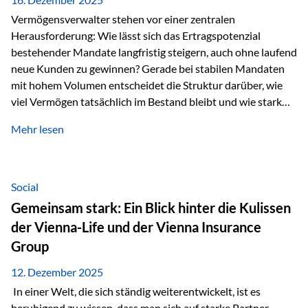
Vermögensverwalter stehen vor einer zentralen
Herausforderung: Wie lässt sich das Ertragspotenzial
bestehender Mandate langfristig steigern, auch ohne laufend
neue Kunden zu gewinnen? Gerade bei stabilen Mandaten
mit hohem Volumen entscheidet die Struktur darüber, wie
viel Vermögen tatsächlich im Bestand bleibt und wie stark
sich das Verwaltungsentgelt über die Jahre entwickelt. Ein
Mehr lesen
Beispiel verdeutlicht diese Wirkung besonders deutlich.
Wird ein Vermögen von 25 Millionen Euro über einen
Zeitraum von 20 Jahren verwaltet, ohne dass neue Kunden
hinzukommen, spielt nicht nur die Rendite eine Rolle. Auch
Social
steuerliche Effekte haben einen erheblichen Einfluss auf…
Gemeinsam stark: Ein Blick hinter die Kulissen
der Vienna-Life und der Vienna Insurance
Group
12. Dezember 2025
In einer Welt, die sich ständig weiterentwickelt, ist es
beruhigend zu wissen, dass man sich auf starke Partner