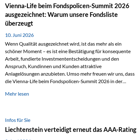
zahlreiche Zukunftstechnologien praktisch unverzichtbar.
Vienna-Life beim Fondspolicen-Summit 2026
Silber findet sich unter anderem in: Solarmodulen
ausgezeichnet: Warum unsere Fondsliste
Elektrofahrzeugen Halbleitern Smartphones und Tablets…
überzeugt
10. Juni 2026
Wenn Qualität ausgezeichnet wird, ist das mehr als ein
schöner Moment – es ist eine Bestätigung für konsequente
Arbeit, fundierte Investmententscheidungen und den
Anspruch, Kundinnen und Kunden attraktive
Anlagelösungen anzubieten. Umso mehr freuen wir uns, dass
die Vienna-Life beim Fondspolicen-Summit 2026 in der
Kategorie ETF/Passiv ausgezeichnet wurde. Grundlage
Mehr lesen
dieser Ehrung ist der renommierte Fondspolicenreport der
SAM – Smart Asset Management Service GmbH, bei dem
mehr als 20 Fondspolicen-Anbieter aus Investmentsicht
analysiert und verglichen wurden. Das Ergebnis: Die ETF-
Infos für Sie
Auswahl der Vienna-Life zählt zu den drei besten Angeboten
Liechtenstein verteidigt erneut das AAA-Rating
am Markt. Für uns ist diese Auszeichnung eine Bestätigung