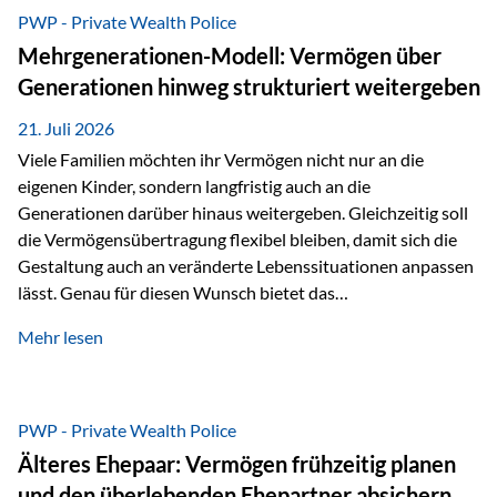
Abwicklung für Vertriebspartner deutlich effizienter
PWP - Private Wealth Police
gestaltet. Anträge werden direkt elektronisch übermittelt,
Mehrgenerationen-Modell: Vermögen über
Medienbrüche reduziert und die weitere Bearbeitung
Generationen hinweg strukturiert weitergeben
beschleunigt. Ab sofort können auch juristische Personen,
wie Kapitalgesellschaften oder Stiftungen, als
21. Juli 2026
Versicherungsnehmer eingesetzt werden. Damit erweitert
Viele Familien möchten ihr Vermögen nicht nur an die
die Vienna-Life die Einsatzmöglichkeiten der Private Wealth
eigenen Kinder, sondern langfristig auch an die
Police insbesondere für…
Generationen darüber hinaus weitergeben. Gleichzeitig soll
die Vermögensübertragung flexibel bleiben, damit sich die
Gestaltung auch an veränderte Lebenssituationen anpassen
lässt. Genau für diesen Wunsch bietet das
Mehrgenerationen-Modell der Private Wealth Police der
Mehr lesen
Vienna-Life eine interessante Lösung. Es ermöglicht,
Vermögen bereits heute generationenübergreifend zu
strukturieren und dennoch flexibel zu bleiben. Die
Ausgangssituation Stellen Sie sich folgende Familie vor: Die
PWP - Private Wealth Police
Großeltern haben über viele Jahre Vermögen aufgebaut. Ihr
Älteres Ehepaar: Vermögen frühzeitig planen
Wunsch ist es, dieses Vermögen nicht nur den eigenen
und den überlebenden Ehepartner absichern