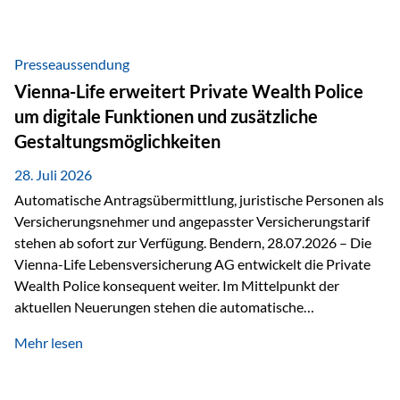
Beratung Digitale Prozesse und künstliche Intelligenz sind
längst Teil des Versicherungsalltags. Sie erleichtern
administrative Aufgaben, beschleunigen Abläufe und
Presseaussendung
schaffen mehr Zeit für das Wesentliche: die persönliche
Vienna-Life erweitert Private Wealth Police
Beratung. Gerade deshalb wird die individuelle Betreuung
um digitale Funktionen und zusätzliche
zum entscheidenden Erfolgsfaktor. Technologie kann
Gestaltungsmöglichkeiten
unterstützen, Vertrauen entsteht jedoch weiterhin im
persönlichen Gespräch. Bei der Vienna-Life reagieren…
28. Juli 2026
Automatische Antragsübermittlung, juristische Personen als
Versicherungsnehmer und angepasster Versicherungstarif
stehen ab sofort zur Verfügung. Bendern, 28.07.2026 – Die
Vienna-Life Lebensversicherung AG entwickelt die Private
Wealth Police konsequent weiter. Im Mittelpunkt der
aktuellen Neuerungen stehen die automatische
Antragsübermittlung, die Möglichkeit, juristische Personen
Mehr lesen
als Versicherungsnehmer einzusetzen, sowie eine
Überarbeitung des zugrundeliegenden Versicherungstarifes.
Durch die automatische Antragsübermittlung wird die