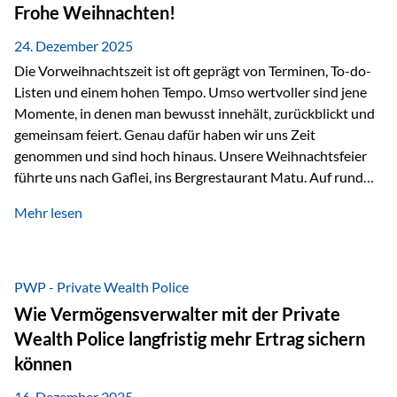
Erlebnissen konnten wir…
Frohe Weihnachten!
24. Dezember 2025
Die Vorweihnachtszeit ist oft geprägt von Terminen, To-do-
Listen und einem hohen Tempo. Umso wertvoller sind jene
Momente, in denen man bewusst innehält, zurückblickt und
gemeinsam feiert. Genau dafür haben wir uns Zeit
genommen und sind hoch hinaus. Unsere Weihnachtsfeier
führte uns nach Gaflei, ins Bergrestaurant Matu. Auf rund
1.500 Metern über dem Rheintal erwartete uns nicht nur ein
Mehr lesen
beeindruckendes Panorama, sondern auch etwas, das im
Alltag oft zu kurz kommt: Ruhe, Klarheit und echter
Weitblick, im wahrsten Sinne des Wortes. Inmitten
verschneiter Landschaft, bei feinem Essen, guter Musik und
PWP - Private Wealth Police
einer entspannten…
Wie Vermögensverwalter mit der Private
Wealth Police langfristig mehr Ertrag sichern
können
16. Dezember 2025