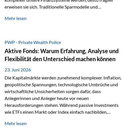
erweisen sie sich. Traditionelle Sparmodelle und
papierbasierte Anlagen, die über Jahrzehnte als
Mehr lesen
unumstößlich galten, versagen angesichts der expansiven
Geldpolitik der Zentralbanken. In diesem Umfeld stellt die
Rückbesinnung auf ein Jahrtausende altes Edelmetall keine
Nostalgie dar, sondern ist die modernste und strategisch
PWP - Private Wealth Police
klügste Antwort auf globale Instabilität. Physische Werte
Aktive Fonds: Warum Erfahrung, Analyse und
und der richtige Rechtsstandort sind heute keine bloße
Flexibilität den Unterschied machen können
Option mehr, sondern eine strategische Notwendigkeit. 1.
Der massive Aufwand hinter einem winzigen…
23. Juni 2026
Die Kapitalmärkte werden zunehmend komplexer. Inflation,
geopolitische Spannungen, technologische Umbrüche und
wirtschaftliche Unsicherheiten sorgen dafür, dass
Anlegerinnen und Anleger heute vor neuen
Herausforderungen stehen. Während passive Investments
wie ETFs einen Markt oder Index einfach nachbilden,
verfolgen aktiv gemanagte Fonds einen anderen Ansatz: Sie
Mehr lesen
setzen auf die Expertise erfahrener Fondsmanager, die