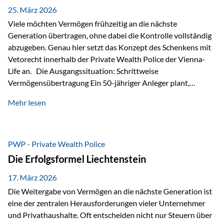
Besonders hervorzuheben ist hierbei Artikel 14 der
25. März 2026
liechtensteinischen Verfassung. Darin…
Viele möchten Vermögen frühzeitig an die nächste
Generation übertragen, ohne dabei die Kontrolle vollständig
abzugeben. Genau hier setzt das Konzept des Schenkens mit
Vetorecht innerhalb der Private Wealth Police der Vienna-
Life an. Die Ausgangssituation: Schrittweise
Vermögensübertragung Ein 50-jähriger Anleger plant,
seinem Kind Vermögen zu übertragen. Dabei soll nicht nur
Mehr lesen
der steuerliche Freibetrag optimal genutzt werden, sondern
auch sichergestellt sein, dass mit dem verschenken Geld
verantwortungsvoll umgegangen wird. Das Ziel:Eine
strukturierte, langfristige Vermögensübertragung, ohne die
PWP - Private Wealth Police
Kontrolle vollständig aus der Hand zu geben. Die Lösung:
Die Erfolgsformel Liechtenstein
Abschmelzung mit Vetorecht Die Umsetzung erfolgt über die
Private Wealth Police…
17. März 2026
Die Weitergabe von Vermögen an die nächste Generation ist
eine der zentralen Herausforderungen vieler Unternehmer
und Privathaushalte. Oft entscheiden nicht nur Steuern über