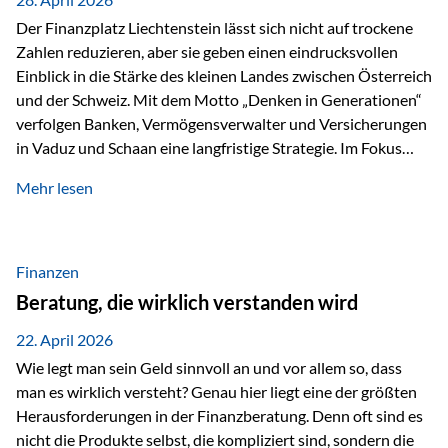
Der Finanzplatz Liechtenstein lässt sich nicht auf trockene
Zahlen reduzieren, aber sie geben einen eindrucksvollen
Einblick in die Stärke des kleinen Landes zwischen Österreich
und der Schweiz. Mit dem Motto „Denken in Generationen“
verfolgen Banken, Vermögensverwalter und Versicherungen
in Vaduz und Schaan eine langfristige Strategie. Im Fokus
stehen dabei vor allem: Qualität Stabilität internationaler
Mehr lesen
Marktzugang Liechtenstein hat sich in den letzten Jahren zu
einem wichtigen Drehpunkt für grenzüberschreitende
Finanzdienstleistungen entwickelt – und die aktuellsten
verfügbaren Kennzahlen (Stand Ende 2024, veröffentlicht
Finanzen
2025/2026)…
Beratung, die wirklich verstanden wird
22. April 2026
Wie legt man sein Geld sinnvoll an und vor allem so, dass
man es wirklich versteht? Genau hier liegt eine der größten
Herausforderungen in der Finanzberatung. Denn oft sind es
nicht die Produkte selbst, die kompliziert sind, sondern die