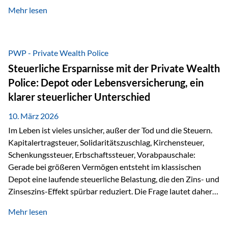
kontinuierliche Weiterbildung von vertrieblich tätigen
Mehr lesen
Personen transparent zu dokumentieren. Seit der
Umsetzung der EU-Versicherungsvertriebsrichtlinie besteht
eine gesetzliche Weiterbildungspflicht von mindestens 15
Stunden pro Jahr für vertrieblich tätige Personen in der
PWP - Private Wealth Police
Versicherungsbranche. Über die Weiterbildungsdatenbank
Steuerliche Ersparnisse mit der Private Wealth
von „gut beraten“ können absolvierte Bildungsmaßnahmen
Police: Depot oder Lebensversicherung, ein
zentral erfasst und dokumentiert werden. „gut beraten“
klarer steuerlicher Unterschied
zertifiziert Als zertifizierter Bildungsanbieter können unsere
Webinare nun für die…
10. März 2026
Im Leben ist vieles unsicher, außer der Tod und die Steuern.
Kapitalertragsteuer, Solidaritätszuschlag, Kirchensteuer,
Schenkungssteuer, Erbschaftssteuer, Vorabpauschale:
Gerade bei größeren Vermögen entsteht im klassischen
Depot eine laufende steuerliche Belastung, die den Zins- und
Zinseszins-Effekt spürbar reduziert. Die Frage lautet daher:
Wie kann Vermögen strukturiert werden, damit Steuern
Mehr lesen
nicht laufend Kapital entziehen – sondern möglichst lange im
System arbeiten? Hier setzt die Private Wealth Police an.