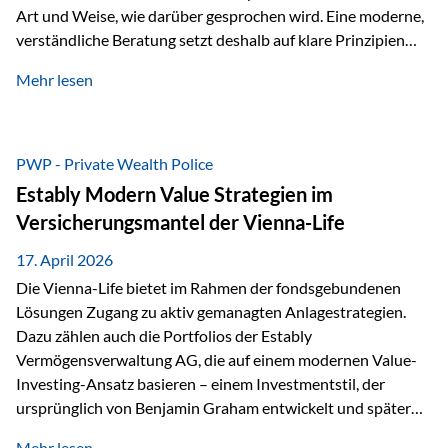
Art und Weise, wie darüber gesprochen wird. Eine moderne,
verständliche Beratung setzt deshalb auf klare Prinzipien
statt auf komplizierte Prognosen. Im Mittelpunkt stehen
Mehr lesen
fünf zentrale Faktoren: eine saubere Struktur, breite
Risikostreuung, Kosteneffizienz, steuerliche Optimierung
und ein wissenschaftlich fundierter Ansatz. Impulse zu
diesem Thema liefern unter anderem die praxisnahen
PWP - Private Wealth Police
Ansätze von Finanzexperte Klaus Rost, der seit vielen Jahren
Estably Modern Value Strategien im
für eine verständliche und…
Versicherungsmantel der Vienna-Life
17. April 2026
Die Vienna-Life bietet im Rahmen der fondsgebundenen
Lösungen Zugang zu aktiv gemanagten Anlagestrategien.
Dazu zählen auch die Portfolios der Estably
Vermögensverwaltung AG, die auf einem modernen Value-
Investing-Ansatz basieren – einem Investmentstil, der
ursprünglich von Benjamin Graham entwickelt und später
durch Investoren wie Warren Buffett weiter geprägt wurde.
Mehr lesen