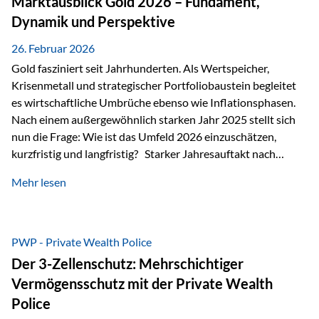
Marktausblick Gold 2026 – Fundament,
nicht ausreichen Traditionelle Nachlassregelungen stoßen
Dynamik und Perspektive
oft…
26. Februar 2026
Gold fasziniert seit Jahrhunderten. Als Wertspeicher,
Krisenmetall und strategischer Portfoliobaustein begleitet
es wirtschaftliche Umbrüche ebenso wie Inflationsphasen.
Nach einem außergewöhnlich starken Jahr 2025 stellt sich
nun die Frage: Wie ist das Umfeld 2026 einzuschätzen,
kurzfristig und langfristig? Starker Jahresauftakt nach
außergewöhnlichem Vorjahr Gold ist mit deutlicher
Mehr lesen
Dynamik in das Jahr 2026 gestartet. Zwischen dem
01.01.2026 und dem 31.01.2026 das Edelmetall: +12,8 % in
USD +11,7 % in EUR Durchschnitt über alle betrachteten
Währungen: +11,5 % Bereits 2025 war ein außergewöhnlich
PWP - Private Wealth Police
starkes Jahr: +64,4 % in USD Durchschnitt über alle
Der 3-Zellenschutz: Mehrschichtiger
Währungen: +56,6 % Langfristig zeigt sich ebenfalls ein
Vermögensschutz mit der Private Wealth
solides…
Police