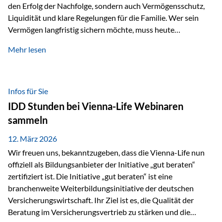
den Erfolg der Nachfolge, sondern auch Vermögensschutz,
Liquidität und klare Regelungen für die Familie. Wer sein
Vermögen langfristig sichern möchte, muss heute
international denken. Und genau hier setzt das Buch
Mehr lesen
„Erfolgsformel Liechtenstein“, herausgegeben und verfasst
von Rolf Klein, an – ein praxisnahes Nachschlagewerk, das
Vermögensnachfolge, Vermögensmanagement und
Vermögensschutz strategisch miteinander verbindet.
Infos für Sie
Warum klassische Nachfolgeplanung oft scheitert Viele
IDD Stunden bei Vienna-Life Webinaren
Vermögen werden erst im Todesfall übertragen. Das kann zu
sammeln
Problemen führen: Hohe Erbschaftsteuern Streitigkeiten
zwischen Erben Liquiditätsprobleme bei Immobilien…
12. März 2026
Wir freuen uns, bekanntzugeben, dass die Vienna-Life nun
offiziell als Bildungsanbieter der Initiative „gut beraten“
zertifiziert ist. Die Initiative „gut beraten“ ist eine
branchenweite Weiterbildungsinitiative der deutschen
Versicherungswirtschaft. Ihr Ziel ist es, die Qualität der
Beratung im Versicherungsvertrieb zu stärken und die