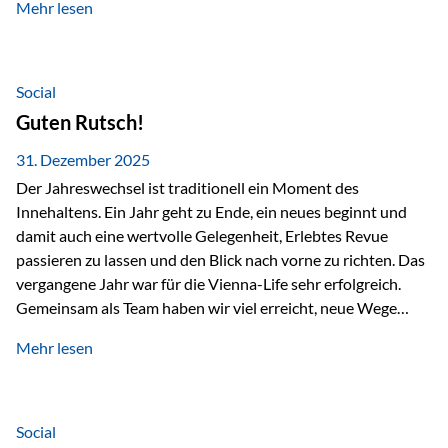
Mehr lesen
Branchentreffen für Finanz- und Versicherungsprofis im
deutschsprachigen Raum. Für uns bietet die Veranstaltung
die ideale Plattform, um aktuelle Themen rund um Vorsorge,
Vermögensstrukturierung und Nachfolgeplanung
Social
gemeinsam zu diskutieren. Persönlich für Sie vor Ort An
Guten Rutsch!
beiden Kongresstagen stehen Ihnen Maximilian
Fichtenbauer, Dirk…
31. Dezember 2025
Der Jahreswechsel ist traditionell ein Moment des
Innehaltens. Ein Jahr geht zu Ende, ein neues beginnt und
damit auch eine wertvolle Gelegenheit, Erlebtes Revue
passieren zu lassen und den Blick nach vorne zu richten. Das
vergangene Jahr war für die Vienna-Life sehr erfolgreich.
Gemeinsam als Team haben wir viel erreicht, neue Wege
beschritten und besondere Momente erlebt.
Mehr lesen
Veranstaltungen wie der Schnifisschnauf, aber auch unsere
Teamevents, vom Minigolf bis zur Weihnachtsfeier, haben
den Zusammenhalt gestärkt und gezeigt, wie wichtig ein
starkes Miteinander ist. Neben diesen gemeinsamen
Social