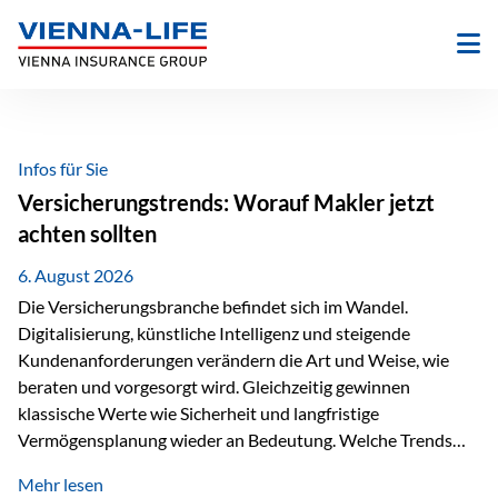
Zum
Inhalt
springen
Infos für Sie
Versicherungstrends: Worauf Makler jetzt
achten sollten
6. August 2026
Die Versicherungsbranche befindet sich im Wandel.
Digitalisierung, künstliche Intelligenz und steigende
Kundenanforderungen verändern die Art und Weise, wie
beraten und vorgesorgt wird. Gleichzeitig gewinnen
klassische Werte wie Sicherheit und langfristige
Vermögensplanung wieder an Bedeutung. Welche Trends
sollten Versicherungsmakler deshalb aktuell besonders im
Mehr lesen
Blick behalten? Digitalisierung und KI verändern die