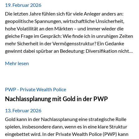
19. Februar 2026
Die letzten Jahre fühlen sich für viele Anleger anders an:
geopolitische Spannungen, wirtschaftliche Unsicherheit,
hohe Volatilität an den Märkten – und immer wieder die
gleiche Frage im Gespräch: Wie finde ich in unruhigen Zeiten
mehr Sicherheit in der Vermögensstruktur? Ein Gedanke
gewinnt dabei spürbar an Bedeutung: Diversifikation nicht
nur über Anlageklassen, sondern auch über Jurisdiktionen.
Mehr lesen
Wer Vermögen ausschließlich in einem Rechtsraum
organisiert, ist auch von dessen Rahmenbedingungen
besonders abhängig. Genau hier kann das Fürstentum
Liechtenstein eine Rolle spielen: außerhalb der EU, ohne
PWP - Private Wealth Police
Euro, mit einem eigenständigen Rechts- und Finanzplatz.
Nachlassplanung mit Gold in der PWP
Und genau an dieser Stelle setzt der 3-Zellenschutz an –…
13. Februar 2026
Gold kann in der Nachlassplanung eine strategische Rolle
spielen, insbesondere dann, wenn es in eine klare Struktur
eingebettet wird. In der Private Wealth Police (PWP) kann