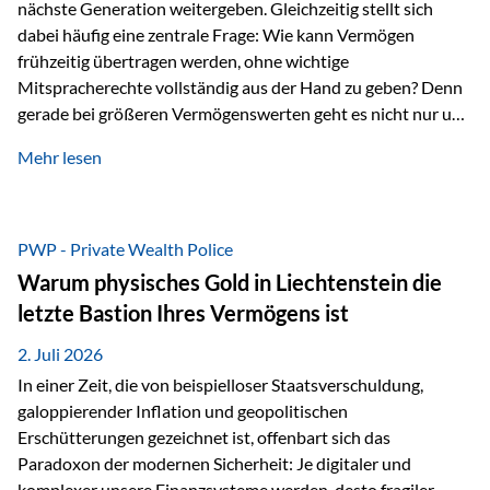
nächste Generation weitergeben. Gleichzeitig stellt sich
dabei häufig eine zentrale Frage: Wie kann Vermögen
frühzeitig übertragen werden, ohne wichtige
Mitspracherechte vollständig aus der Hand zu geben? Denn
gerade bei größeren Vermögenswerten geht es nicht nur um
die Frage der Übertragung. Es geht auch darum,
Mehr lesen
sicherzustellen, dass das Vermögen langfristig erhalten
bleibt und entsprechend der ursprünglichen Planung
verwendet wird. Ein Beispiel aus der Praxis Stellen Sie sich
folgende Situation vor: Ein Vater schenkt seiner Tochter
PWP - Private Wealth Police
einen Teil seines Vermögens. Einige Jahre später möchte die
Warum physisches Gold in Liechtenstein die
Tochter das Geld kurzfristig verwenden, um…
letzte Bastion Ihres Vermögens ist
2. Juli 2026
In einer Zeit, die von beispielloser Staatsverschuldung,
galoppierender Inflation und geopolitischen
Erschütterungen gezeichnet ist, offenbart sich das
Paradoxon der modernen Sicherheit: Je digitaler und
komplexer unsere Finanzsysteme werden, desto fragiler