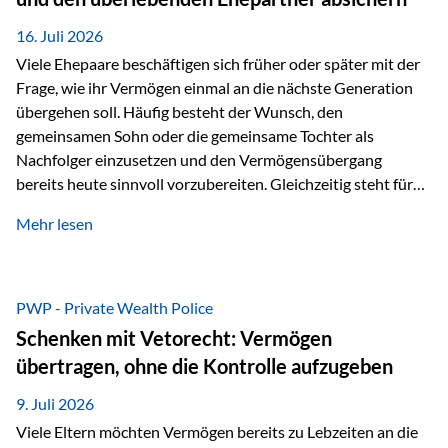
Kindern, sondern langfristig auch den Enkeln zukommen zu…
16. Juli 2026
Viele Ehepaare beschäftigen sich früher oder später mit der
Frage, wie ihr Vermögen einmal an die nächste Generation
übergehen soll. Häufig besteht der Wunsch, den
gemeinsamen Sohn oder die gemeinsame Tochter als
Nachfolger einzusetzen und den Vermögensübergang
bereits heute sinnvoll vorzubereiten. Gleichzeitig steht für
viele Ehepaare ein weiterer Aspekt im Mittelpunkt: Was
Mehr lesen
passiert, wenn einer der beiden verstirbt? Der überlebende
Ehepartner soll auch dann weiterhin finanziell unabhängig
bleiben und uneingeschränkt über das gemeinsame
Vermögen verfügen können. Genau für diese
PWP - Private Wealth Police
Ausgangssituation bietet die Private Wealth Police der
Schenken mit Vetorecht: Vermögen
Vienna-Life eine durchdachte Gestaltungsmöglichkeit. Die
übertragen, ohne die Kontrolle aufzugeben
Ausgangssituation Stellen Sie sich folgendes Beispiel vor:
Ein…
9. Juli 2026
Viele Eltern möchten Vermögen bereits zu Lebzeiten an die