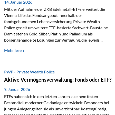
breit ab, ohne die…
14. Januar 2026
Mit der Aufnahme der ZKB Edelmetall-ETFs erweitert die
Vienna-Life das Fondsangebot innerhalb der
fondsgebundenen Lebensversicherung Private Wealth
Police gezielt um weitere ETF-basierte Sachwert-Bausteine.
Damit stehen Gold, Silber, Platin und Palladium als
börsengehandelte Lösungen zur Verfügung, die jeweils
physisch hinterlegte Edelmetalle abbilden. Der Fokus liegt
Mehr lesen
dabei nicht auf einzelnen Marktmeinungen, sondern auf
einer systematischen Portfoliologik: ETFs dienen als
transparente, effiziente Bausteine für Risikostreuung,
Inflationsrobustheit und Stabilisierung – eingebettet in eine
PWP - Private Wealth Police
liechtensteinische Versicherungsstruktur. Die
Aktive Vermögensverwaltung: Fonds oder ETF?
Sicherheitsarchitektur: Liechtenstein als Strukturprinzip Die
Private Wealth Police positioniert sich mit einer dreistufigen
9. Januar 2026
Sicherheitsarchitektur, die auf mehreren Ebenen ansetzt:
ETFs haben sich in den letzten Jahren zu einem festen
Stufe 1: Versicherer-Ebene • Versicherung mit…
Bestandteil moderner Geldanlage entwickelt. Besonders bei
jungen Anleger gelten sie als unverzichtbar: kostengünstig,
transparent und einfach umsetzbar. Wer investieren möchte,