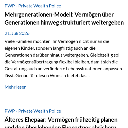
Abwicklung für Vertriebspartner deutlich effizienter
PWP - Private Wealth Police
gestaltet. Anträge werden direkt elektronisch übermittelt,
Mehrgenerationen-Modell: Vermögen über
Medienbrüche reduziert und die weitere Bearbeitung
Generationen hinweg strukturiert weitergeben
beschleunigt. Ab sofort können auch juristische Personen,
wie Kapitalgesellschaften oder Stiftungen, als
21. Juli 2026
Versicherungsnehmer eingesetzt werden. Damit erweitert
Viele Familien möchten ihr Vermögen nicht nur an die
die Vienna-Life die Einsatzmöglichkeiten der Private Wealth
eigenen Kinder, sondern langfristig auch an die
Police insbesondere für…
Generationen darüber hinaus weitergeben. Gleichzeitig soll
die Vermögensübertragung flexibel bleiben, damit sich die
Gestaltung auch an veränderte Lebenssituationen anpassen
lässt. Genau für diesen Wunsch bietet das
Mehrgenerationen-Modell der Private Wealth Police der
Mehr lesen
Vienna-Life eine interessante Lösung. Es ermöglicht,
Vermögen bereits heute generationenübergreifend zu
strukturieren und dennoch flexibel zu bleiben. Die
Ausgangssituation Stellen Sie sich folgende Familie vor: Die
PWP - Private Wealth Police
Großeltern haben über viele Jahre Vermögen aufgebaut. Ihr
Älteres Ehepaar: Vermögen frühzeitig planen
Wunsch ist es, dieses Vermögen nicht nur den eigenen
und den überlebenden Ehepartner absichern