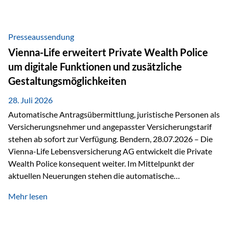
Beratung Digitale Prozesse und künstliche Intelligenz sind
längst Teil des Versicherungsalltags. Sie erleichtern
administrative Aufgaben, beschleunigen Abläufe und
Presseaussendung
schaffen mehr Zeit für das Wesentliche: die persönliche
Vienna-Life erweitert Private Wealth Police
Beratung. Gerade deshalb wird die individuelle Betreuung
um digitale Funktionen und zusätzliche
zum entscheidenden Erfolgsfaktor. Technologie kann
Gestaltungsmöglichkeiten
unterstützen, Vertrauen entsteht jedoch weiterhin im
persönlichen Gespräch. Bei der Vienna-Life reagieren…
28. Juli 2026
Automatische Antragsübermittlung, juristische Personen als
Versicherungsnehmer und angepasster Versicherungstarif
stehen ab sofort zur Verfügung. Bendern, 28.07.2026 – Die
Vienna-Life Lebensversicherung AG entwickelt die Private
Wealth Police konsequent weiter. Im Mittelpunkt der
aktuellen Neuerungen stehen die automatische
Antragsübermittlung, die Möglichkeit, juristische Personen
Mehr lesen
als Versicherungsnehmer einzusetzen, sowie eine
Überarbeitung des zugrundeliegenden Versicherungstarifes.
Durch die automatische Antragsübermittlung wird die