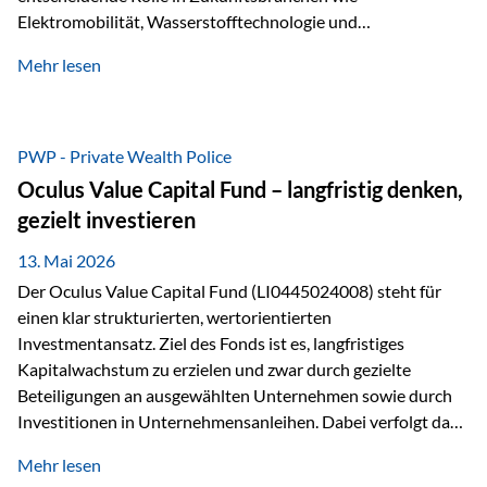
Elektromobilität, Wasserstofftechnologie und
Digitalisierung. Dadurch verbinden sie zwei wichtige
Mehr lesen
Faktoren für Investoren – begrenztes Angebot und
steigende industrielle Nachfrage. Edelmetalle als
Investment mit Zukunftspotenzial Während Gold oft als
klassischer „Sicherheitsanker“ gilt, bieten Silber, Platin und
PWP - Private Wealth Police
Palladium zusätzlich die Chance, von technologischen
Oculus Value Capital Fund – langfristig denken,
Entwicklungen zu profitieren. Die Nachfrage entsteht nicht
gezielt investieren
nur durch Anleger, sondern vor allem durch die Industrie.
Gerade in…
13. Mai 2026
Der Oculus Value Capital Fund (LI0445024008) steht für
einen klar strukturierten, wertorientierten
Investmentansatz. Ziel des Fonds ist es, langfristiges
Kapitalwachstum zu erzielen und zwar durch gezielte
Beteiligungen an ausgewählten Unternehmen sowie durch
Investitionen in Unternehmensanleihen. Dabei verfolgt das
Fondsmanagement eine klare Philosophie: Nicht kurzfristige
Mehr lesen
Marktbewegungen stehen im Fokus, sondern die