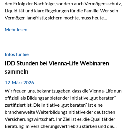
den Erfolg der Nachfolge, sondern auch Vermögensschutz,
Liquidität und klare Regelungen für die Familie. Wer sein
Vermögen langfristig sichern möchte, muss heute
international denken. Und genau hier setzt das Buch
Mehr lesen
„Erfolgsformel Liechtenstein“, herausgegeben und verfasst
von Rolf Klein, an – ein praxisnahes Nachschlagewerk, das
Vermögensnachfolge, Vermögensmanagement und
Vermögensschutz strategisch miteinander verbindet.
Infos für Sie
Warum klassische Nachfolgeplanung oft scheitert Viele
IDD Stunden bei Vienna-Life Webinaren
Vermögen werden erst im Todesfall übertragen. Das kann zu
sammeln
Problemen führen: Hohe Erbschaftsteuern Streitigkeiten
zwischen Erben Liquiditätsprobleme bei Immobilien…
12. März 2026
Wir freuen uns, bekanntzugeben, dass die Vienna-Life nun
offiziell als Bildungsanbieter der Initiative „gut beraten“
zertifiziert ist. Die Initiative „gut beraten“ ist eine
branchenweite Weiterbildungsinitiative der deutschen
Versicherungswirtschaft. Ihr Ziel ist es, die Qualität der
Beratung im Versicherungsvertrieb zu stärken und die