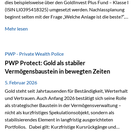
dies beispielsweise über den GoldInvest Plus Fund – Klasse I
(ISIN LI0395418325) umgesetzt werden. Nachlassplanung
beginnt selten mit der Frage „Welche Anlage ist die beste?“.
In der Praxis geht es zuerst um ganz andere Themen:Wer soll
Mehr lesen
was bekommen – wann – und in welcher Struktur?Und vor
allem: Wie lassen sich Streit, Liquiditätsengpässe oder
Notverkäufe vermeiden, wenn ein Todesfall eintritt? Gerade
bei größeren Vermögen ist das entscheidend.
PWP - Private Wealth Police
PWP Protect: Gold als stabiler
Vermögensbaustein in bewegten Zeiten
5. Februar 2026
Gold steht seit Jahrtausenden für Beständigkeit, Werterhalt
und Vertrauen. Auch Anfang 2026 bestätigt sich seine Rolle
als strategischer Baustein in der Vermögensverwaltung –
nicht als kurzfristiges Spekulationsobjekt, sondern als
stabilisierendes Element in langfristig ausgerichteten
Portfolios. Dabei gilt: Kurzfristige Kursrückgänge und
Schwankungen sind jederzeit möglich – insbesondere nach