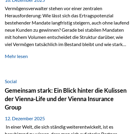
Vermögensverwalter stehen vor einer zentralen
Herausforderung: Wie lässt sich das Ertragspotenzial
bestehender Mandate langfristig steigern, auch ohne laufend
neue Kunden zu gewinnen? Gerade bei stabilen Mandaten
mit hohem Volumen entscheidet die Struktur darüber, wie
viel Vermögen tatsächlich im Bestand bleibt und wie stark
sich das Verwaltungsentgelt über die Jahre entwickelt. Ein
Mehr lesen
Beispiel verdeutlicht diese Wirkung besonders deutlich.
Wird ein Vermögen von 25 Millionen Euro über einen
Zeitraum von 20 Jahren verwaltet, ohne dass neue Kunden
hinzukommen, spielt nicht nur die Rendite eine Rolle. Auch
Social
steuerliche Effekte haben einen erheblichen Einfluss auf…
Gemeinsam stark: Ein Blick hinter die Kulissen
der Vienna-Life und der Vienna Insurance
Group
12. Dezember 2025
In einer Welt, die sich ständig weiterentwickelt, ist es
beruhigend zu wissen, dass man sich auf starke Partner