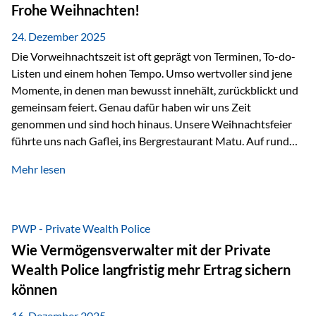
Erlebnissen konnten wir…
Frohe Weihnachten!
24. Dezember 2025
Die Vorweihnachtszeit ist oft geprägt von Terminen, To-do-
Listen und einem hohen Tempo. Umso wertvoller sind jene
Momente, in denen man bewusst innehält, zurückblickt und
gemeinsam feiert. Genau dafür haben wir uns Zeit
genommen und sind hoch hinaus. Unsere Weihnachtsfeier
führte uns nach Gaflei, ins Bergrestaurant Matu. Auf rund
1.500 Metern über dem Rheintal erwartete uns nicht nur ein
Mehr lesen
beeindruckendes Panorama, sondern auch etwas, das im
Alltag oft zu kurz kommt: Ruhe, Klarheit und echter
Weitblick, im wahrsten Sinne des Wortes. Inmitten
verschneiter Landschaft, bei feinem Essen, guter Musik und
PWP - Private Wealth Police
einer entspannten…
Wie Vermögensverwalter mit der Private
Wealth Police langfristig mehr Ertrag sichern
können
16. Dezember 2025