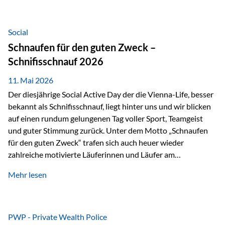
tatsächliche wirtschaftliche Entwicklung von Unternehmen
über viele Jahre hinweg. Als Teil der Produktauswahl
innerhalb der Private Wealth Police der Vienna-Life steht
Social
der Oculus Value Capital Fund für einen langfristig
Schnaufen für den guten Zweck –
orientierten Value-Investing-Ansatz mit Fokus auf
Schnifisschnauf 2026
fundamentale Unternehmensanalyse und nachhaltige
Wertentwicklung. Der Investmentansatz: Value Investing
11. Mai 2026
mit Weitblick Im Zentrum steht ein…
Der diesjährige Social Active Day der die Vienna-Life, besser
bekannt als Schnifisschnauf, liegt hinter uns und wir blicken
auf einen rundum gelungenen Tag voller Sport, Teamgeist
und guter Stimmung zurück. Unter dem Motto „Schnaufen
für den guten Zweck“ trafen sich auch heuer wieder
zahlreiche motivierte Läuferinnen und Läufer am
Dünserberg in Schnifis, um gemeinsam sportliche
Mehr lesen
Höchstleistungen für einen guten Zweck zu erbringen. Mit
grosser Freude dürfen wir verkünden, dass dabei
beeindruckende 14.000 Euro zugunsten des Schulheims
Mäder gesammelt werden konnten. Die anspruchsvolle
PWP - Private Wealth Police