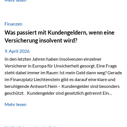
Modernes Value Investing als Grundlage Der
Investmentansatz von Estably basiert auf der
Weiterentwicklung des klassischen Value Investing. Im
Fokus stehen Unternehmen, deren Börsenkurs unter ihrem
Finanzen
inneren Wert liegt. Neben klassischen
Was passiert mit Kundengeldern, wenn eine
Bewertungskennzahlen werden auch qualitative Faktoren
Versicherung insolvent wird?
wie Geschäftsmodell, Wettbewerbsvorteile und
Managementqualität…
9. April 2026
In den letzten Jahren haben Insolvenzen einzelner
Versicherer in Europa für Unsicherheit gesorgt. Eine Frage
steht dabei immer im Raum: Ist mein Geld dann weg? Gerade
im Finanzplatz Liechtenstein gibt es darauf eine klare und
beruhigende Antwort:Nein – Kundengelder sind besonders
geschützt. Kundengelder sind gesetzlich getrennt Ein
zentraler Schutzmechanismus in Liechtenstein ist die
Mehr lesen
sogenannte Sondermasse. Das bedeutet:Die
Vermögenswerte, die zur Deckung der
Versicherungsverpflichtungen dienen, werden rechtlich vom
Vermögen der Versicherungsgesellschaft getrennt. Konkret