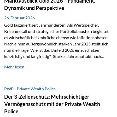
Marktausblick Gold 2026 – Fundament,
nicht ausreichen Traditionelle Nachlassregelungen stoßen
Dynamik und Perspektive
oft…
26. Februar 2026
Gold fasziniert seit Jahrhunderten. Als Wertspeicher,
Krisenmetall und strategischer Portfoliobaustein begleitet
es wirtschaftliche Umbrüche ebenso wie Inflationsphasen.
Nach einem außergewöhnlich starken Jahr 2025 stellt sich
nun die Frage: Wie ist das Umfeld 2026 einzuschätzen,
kurzfristig und langfristig? Starker Jahresauftakt nach
außergewöhnlichem Vorjahr Gold ist mit deutlicher
Mehr lesen
Dynamik in das Jahr 2026 gestartet. Zwischen dem
01.01.2026 und dem 31.01.2026 das Edelmetall: +12,8 % in
USD +11,7 % in EUR Durchschnitt über alle betrachteten
Währungen: +11,5 % Bereits 2025 war ein außergewöhnlich
PWP - Private Wealth Police
starkes Jahr: +64,4 % in USD Durchschnitt über alle
Der 3-Zellenschutz: Mehrschichtiger
Währungen: +56,6 % Langfristig zeigt sich ebenfalls ein
Vermögensschutz mit der Private Wealth
solides…
Police