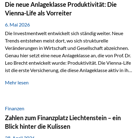
Strecke mit rund 4,8 Kilometern und 680 Höhenmetern
Die neue Anlageklasse Produktivität: Die
stellte die Teilnehmerinnen und Teilnehmer vor eine
Vienna-Life als Vorreiter
sportliche Herausforderung. Doch…
6. Mai 2026
Die Investmentwelt entwickelt sich ständig weiter. Neue
Trends entstehen meist dort, wo sich strukturelle
Veränderungen in Wirtschaft und Gesellschaft abzeichnen.
Genau hier setzt eine neue Anlageklasse an, die von Prof. Dr.
Leo Brecht entwickelt wurde: Produktivität. Die Vienna-Life
ist die erste Versicherung, die diese Anlageklasse aktiv in ihre
Lösung integriert und positioniert sich damit bewusst als
Mehr lesen
Vorreiter. Warum auf das Thema Produktivität setzen? Die
globalen Herausforderungen der Zeit, wie Inflation,
demografischer Wandel oder sinkendes
Wirtschaftswachstum, verändern die Spielregeln für
Finanzen
Investoren. Produktivität adressiert genau diese
Zahlen zum Finanzplatz Liechtenstein – ein
Herausforderungen, da wirtschaftliches Wachstum
Blick hinter die Kulissen
langfristig durch Produktivitätssteigerung entsteht, also
durch die Fähigkeit von Unternehmen, mehr…
28. April 2026