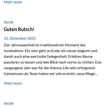
Mehr lesen
Branchentreffen für Finanz- und Versicherungsprofis im
deutschsprachigen Raum. Für uns bietet die Veranstaltung
die ideale Plattform, um aktuelle Themen rund um Vorsorge,
Vermögensstrukturierung und Nachfolgeplanung
Social
gemeinsam zu diskutieren. Persönlich für Sie vor Ort An
Guten Rutsch!
beiden Kongresstagen stehen Ihnen Maximilian
Fichtenbauer, Dirk…
31. Dezember 2025
Der Jahreswechsel ist traditionell ein Moment des
Innehaltens. Ein Jahr geht zu Ende, ein neues beginnt und
damit auch eine wertvolle Gelegenheit, Erlebtes Revue
passieren zu lassen und den Blick nach vorne zu richten. Das
vergangene Jahr war für die Vienna-Life sehr erfolgreich.
Gemeinsam als Team haben wir viel erreicht, neue Wege
beschritten und besondere Momente erlebt.
Mehr lesen
Veranstaltungen wie der Schnifisschnauf, aber auch unsere
Teamevents, vom Minigolf bis zur Weihnachtsfeier, haben
den Zusammenhalt gestärkt und gezeigt, wie wichtig ein
starkes Miteinander ist. Neben diesen gemeinsamen
Social