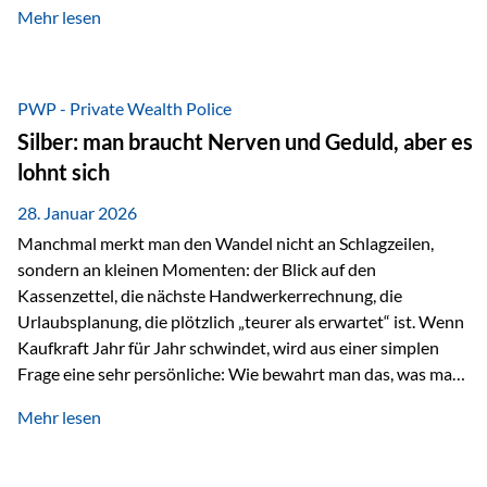
Mehr lesen
starken Anstiegen. Diese verändern jedoch nicht die
langfristige Funktion von Gold als Sachwert und
Diversifikationsinstrument. In einem Umfeld, das weiterhin
von geopolitischen Spannungen, einer stark ausgeweiteten
PWP - Private Wealth Police
Geldmenge sowie strukturellen Verschiebungen an den
Silber: man braucht Nerven und Geduld, aber es
Kapitalmärkten geprägt ist, bleibt Gold ein bewährter Anker.
lohnt sich
Nicht, weil…
28. Januar 2026
Manchmal merkt man den Wandel nicht an Schlagzeilen,
sondern an kleinen Momenten: der Blick auf den
Kassenzettel, die nächste Handwerkerrechnung, die
Urlaubsplanung, die plötzlich „teurer als erwartet“ ist. Wenn
Kaufkraft Jahr für Jahr schwindet, wird aus einer simplen
Frage eine sehr persönliche: Wie bewahrt man das, was man
sich aufgebaut hat? Genau dann wird es Zeit, sich
Mehr lesen
Sachwerten mit einer Investition in Sachwerte zu
beschäftigen; Nicht als Mode, sondern als Prinzip: Vermögen
soll nicht nur wachsen, sondern auch Substanz behalten –