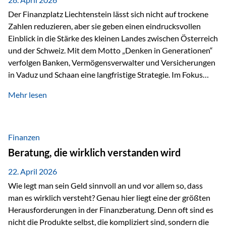
Der Finanzplatz Liechtenstein lässt sich nicht auf trockene
Zahlen reduzieren, aber sie geben einen eindrucksvollen
Einblick in die Stärke des kleinen Landes zwischen Österreich
und der Schweiz. Mit dem Motto „Denken in Generationen“
verfolgen Banken, Vermögensverwalter und Versicherungen
in Vaduz und Schaan eine langfristige Strategie. Im Fokus
stehen dabei vor allem: Qualität Stabilität internationaler
Mehr lesen
Marktzugang Liechtenstein hat sich in den letzten Jahren zu
einem wichtigen Drehpunkt für grenzüberschreitende
Finanzdienstleistungen entwickelt – und die aktuellsten
verfügbaren Kennzahlen (Stand Ende 2024, veröffentlicht
Finanzen
2025/2026)…
Beratung, die wirklich verstanden wird
22. April 2026
Wie legt man sein Geld sinnvoll an und vor allem so, dass
man es wirklich versteht? Genau hier liegt eine der größten
Herausforderungen in der Finanzberatung. Denn oft sind es
nicht die Produkte selbst, die kompliziert sind, sondern die