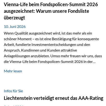
zahlreiche Zukunftstechnologien praktisch unverzichtbar.
Vienna-Life beim Fondspolicen-Summit 2026
Silber findet sich unter anderem in: Solarmodulen
ausgezeichnet: Warum unsere Fondsliste
Elektrofahrzeugen Halbleitern Smartphones und Tablets…
überzeugt
10. Juni 2026
Wenn Qualität ausgezeichnet wird, ist das mehr als ein
schöner Moment – es ist eine Bestätigung für konsequente
Arbeit, fundierte Investmententscheidungen und den
Anspruch, Kundinnen und Kunden attraktive
Anlagelösungen anzubieten. Umso mehr freuen wir uns, dass
die Vienna-Life beim Fondspolicen-Summit 2026 in der
Kategorie ETF/Passiv ausgezeichnet wurde. Grundlage
Mehr lesen
dieser Ehrung ist der renommierte Fondspolicenreport der
SAM – Smart Asset Management Service GmbH, bei dem
mehr als 20 Fondspolicen-Anbieter aus Investmentsicht
analysiert und verglichen wurden. Das Ergebnis: Die ETF-
Infos für Sie
Auswahl der Vienna-Life zählt zu den drei besten Angeboten
Liechtenstein verteidigt erneut das AAA-Rating
am Markt. Für uns ist diese Auszeichnung eine Bestätigung