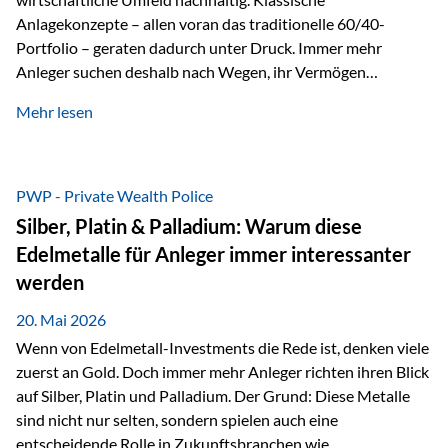
Anlagekonzepte – allen voran das traditionelle 60/40-
Portfolio – geraten dadurch unter Druck. Immer mehr
Anleger suchen deshalb nach Wegen, ihr Vermögen
langfristig gegen Kaufkraftverlust und geopolitische
Mehr lesen
Unsicherheit abzusichern. Genau hier rücken reale und
nicht-inflationierbare Werte wie Gold, Rohstoffe und
digitale Assets wieder in den Fokus. Gold gewinnt seine
monetäre Rolle zurück Gold erlebt derzeit eine
PWP - Private Wealth Police
bemerkenswerte Renaissance als monetärer Wertspeicher.
Silber, Platin & Palladium: Warum diese
Treiber sind Rekordkäufe der Zentralbanken, geopolitische
Edelmetalle für Anleger immer interessanter
Spannungen und ein schleichender Vertrauensverlust in
werden
ungedeckte Papierwährungen. Wie groß dieser
Vertrauensverlust ausfällt, zeigt ein nüchterner
20. Mai 2026
Langfristvergleich: Seit…
Wenn von Edelmetall-Investments die Rede ist, denken viele
zuerst an Gold. Doch immer mehr Anleger richten ihren Blick
auf Silber, Platin und Palladium. Der Grund: Diese Metalle
sind nicht nur selten, sondern spielen auch eine
entscheidende Rolle in Zukunftsbranchen wie