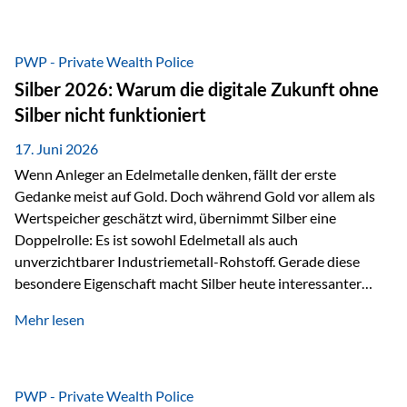
Chancen identifizieren, Risiken bewerten und Portfolios
gezielt steuern. Gerade in einem Umfeld, das von schnellen
Veränderungen geprägt ist, kann diese aktive
PWP - Private Wealth Police
Herangehensweise einen entscheidenden Mehrwert bieten.
Silber 2026: Warum die digitale Zukunft ohne
Was zeichnet aktive Fonds aus? Aktive Fonds verfolgen das
Silber nicht funktioniert
Ziel, nicht nur einen Markt abzubilden, sondern gezielt
Anlageentscheidungen zu treffen. Fondsmanager
17. Juni 2026
analysieren Unternehmen,…
Wenn Anleger an Edelmetalle denken, fällt der erste
Gedanke meist auf Gold. Doch während Gold vor allem als
Wertspeicher geschätzt wird, übernimmt Silber eine
Doppelrolle: Es ist sowohl Edelmetall als auch
unverzichtbarer Industriemetall-Rohstoff. Gerade diese
besondere Eigenschaft macht Silber heute interessanter
denn je. Denn die Welt wird nicht nur digitaler, sondern auch
Mehr lesen
elektrischer – und genau dort spielt Silber eine
entscheidende Rolle. Silber – das Metall der modernen
Wirtschaft Silber verfügt über die höchste elektrische
Leitfähigkeit aller Metalle. Diese Eigenschaft macht es für
PWP - Private Wealth Police