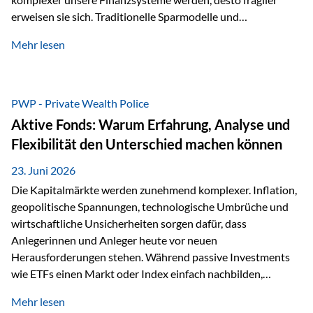
erweisen sie sich. Traditionelle Sparmodelle und
papierbasierte Anlagen, die über Jahrzehnte als
Mehr lesen
unumstößlich galten, versagen angesichts der expansiven
Geldpolitik der Zentralbanken. In diesem Umfeld stellt die
Rückbesinnung auf ein Jahrtausende altes Edelmetall keine
Nostalgie dar, sondern ist die modernste und strategisch
PWP - Private Wealth Police
klügste Antwort auf globale Instabilität. Physische Werte
Aktive Fonds: Warum Erfahrung, Analyse und
und der richtige Rechtsstandort sind heute keine bloße
Flexibilität den Unterschied machen können
Option mehr, sondern eine strategische Notwendigkeit. 1.
Der massive Aufwand hinter einem winzigen…
23. Juni 2026
Die Kapitalmärkte werden zunehmend komplexer. Inflation,
geopolitische Spannungen, technologische Umbrüche und
wirtschaftliche Unsicherheiten sorgen dafür, dass
Anlegerinnen und Anleger heute vor neuen
Herausforderungen stehen. Während passive Investments
wie ETFs einen Markt oder Index einfach nachbilden,
verfolgen aktiv gemanagte Fonds einen anderen Ansatz: Sie
Mehr lesen
setzen auf die Expertise erfahrener Fondsmanager, die