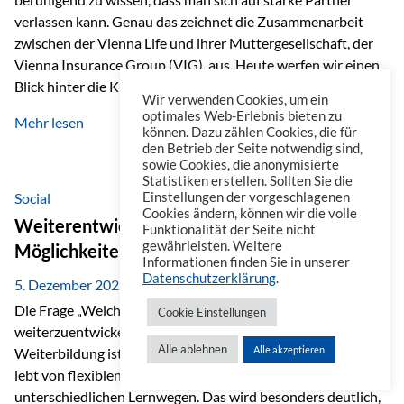
verlassen kann. Genau das zeichnet die Zusammenarbeit
zwischen der Vienna Life und ihrer Muttergesellschaft, der
Vienna Insurance Group (VIG), aus. Heute werfen wir einen
Blick hinter die Kulissen auf eine Unternehmensgruppe mit
Wir verwenden Cookies, um ein
beeindruckender Geschichte, gewachsenem Know-how und
optimales Web-Erlebnis bieten zu
Mehr lesen
einem stabilen Fundament. Ein starkes Netzwerk in ganz
können. Dazu zählen Cookies, die für
den Betrieb der Seite notwendig sind,
Europa Die Vienna Insurance Group ist die führende
sowie Cookies, die anonymisierte
Versicherungsgruppe in Zentral- und Osteuropa. Mit über
Statistiken erstellen. Sollten Sie die
50 Versicherungsgesellschaften in insgesamt 30 Ländern
Social
Einstellungen der vorgeschlagenen
Cookies ändern, können wir die volle
verbindet sie regionale Stärke mit internationaler
Weiterentwicklung im Berufsalltag: Welche
Funktionalität der Seite nicht
Kompetenz.
gewährleisten. Weitere
Möglichkeiten es gibt
Informationen finden Sie in unserer
Datenschutzerklärung
.
5. Dezember 2025
Die Frage „Welche Möglichkeiten gibt es, sich
Cookie Einstellungen
weiterzuentwickeln?“ lässt sich heute vielseitig beantworten.
Alle ablehnen
Alle akzeptieren
Weiterbildung ist längst kein starrer Prozess mehr, sondern
lebt von flexiblen Formaten, individuellen Bedürfnissen und
unterschiedlichen Lernwegen. Das wird besonders deutlich,