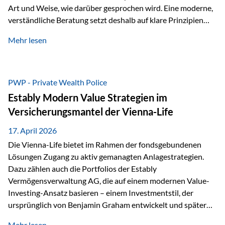
Art und Weise, wie darüber gesprochen wird. Eine moderne,
verständliche Beratung setzt deshalb auf klare Prinzipien
statt auf komplizierte Prognosen. Im Mittelpunkt stehen
Mehr lesen
fünf zentrale Faktoren: eine saubere Struktur, breite
Risikostreuung, Kosteneffizienz, steuerliche Optimierung
und ein wissenschaftlich fundierter Ansatz. Impulse zu
diesem Thema liefern unter anderem die praxisnahen
PWP - Private Wealth Police
Ansätze von Finanzexperte Klaus Rost, der seit vielen Jahren
Estably Modern Value Strategien im
für eine verständliche und…
Versicherungsmantel der Vienna-Life
17. April 2026
Die Vienna-Life bietet im Rahmen der fondsgebundenen
Lösungen Zugang zu aktiv gemanagten Anlagestrategien.
Dazu zählen auch die Portfolios der Estably
Vermögensverwaltung AG, die auf einem modernen Value-
Investing-Ansatz basieren – einem Investmentstil, der
ursprünglich von Benjamin Graham entwickelt und später
durch Investoren wie Warren Buffett weiter geprägt wurde.
Mehr lesen