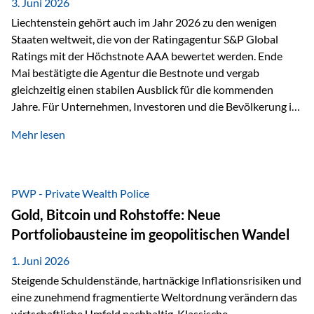
unseres Weges und unseres Anspruchs,…
3. Juni 2026
Liechtenstein gehört auch im Jahr 2026 zu den wenigen
Staaten weltweit, die von der Ratingagentur S&P Global
Ratings mit der Höchstnote AAA bewertet werden. Ende
Mai bestätigte die Agentur die Bestnote und vergab
gleichzeitig einen stabilen Ausblick für die kommenden
Jahre. Für Unternehmen, Investoren und die Bevölkerung ist
diese Einstufung ein wichtiges Signal. Sie unterstreicht die
Mehr lesen
finanzielle Stabilität des Landes sowie das Vertrauen
internationaler Märkte in den Wirtschafts- und
Finanzstandort Liechtenstein. Starker Wirtschaftsstandort
trotz Herausforderungen Die weltwirtschaftlichen
PWP - Private Wealth Police
Rahmenbedingungen bleiben anspruchsvoll. Geopolitische
Gold, Bitcoin und Rohstoffe: Neue
Unsicherheiten, eine verhaltene Investitionstätigkeit und
Portfoliobausteine im geopolitischen Wandel
eine schwächere Nachfrage in wichtigen Exportmärkten
beeinflussen auch die liechtensteinische Wirtschaft.
1. Juni 2026
Dennoch sieht…
Steigende Schuldenstände, hartnäckige Inflationsrisiken und
eine zunehmend fragmentierte Weltordnung verändern das
wirtschaftliche Umfeld nachhaltig. Klassische