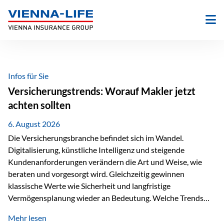
Zum
Inhalt
springen
Infos für Sie
Versicherungstrends: Worauf Makler jetzt
achten sollten
6. August 2026
Die Versicherungsbranche befindet sich im Wandel.
Digitalisierung, künstliche Intelligenz und steigende
Kundenanforderungen verändern die Art und Weise, wie
beraten und vorgesorgt wird. Gleichzeitig gewinnen
klassische Werte wie Sicherheit und langfristige
Vermögensplanung wieder an Bedeutung. Welche Trends
sollten Versicherungsmakler deshalb aktuell besonders im
Mehr lesen
Blick behalten? Digitalisierung und KI verändern die