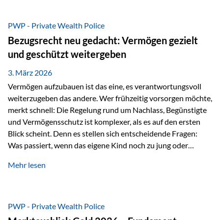
Das Problem: Laufende Besteuerung im Depot Im
Privatdepot fallen an: Abgeltungssteuer Fondsbesteuerung
PWP - Private Wealth Police
(Vorabpauschale, Teilfreistellung) Kein steuerlicher Abzug
Bezugsrecht neu gedacht: Vermögen gezielt
der Vermögensverwaltungs-Gebühren /
und geschützt weitergeben
Depotbankgebühren Jährliches Steuerreporting erforderlich
Zinsen, Dividenden und Kursgewinne werden laufend
3. März 2026
besteuert.
Vermögen aufzubauen ist das eine, es verantwortungsvoll
weiterzugeben das andere. Wer frühzeitig vorsorgen möchte,
merkt schnell: Die Regelung rund um Nachlass, Begünstigte
und Vermögensschutz ist komplexer, als es auf den ersten
Blick scheint. Denn es stellen sich entscheidende Fragen:
Was passiert, wenn das eigene Kind noch zu jung oder
unerfahren ist, um eine größere Summe sinnvoll zu
Mehr lesen
verwalten? Wie kann verhindert werden, dass Ex-Partner,
Gläubiger oder andere Dritte Zugriff auf das Vermögen
erhalten? Und wie lässt sich Vermögen klar und
unbürokratisch übertragen, ohne ausschließlich auf ein
PWP - Private Wealth Police
Testament angewiesen zu sein? Wenn klassische Lösungen