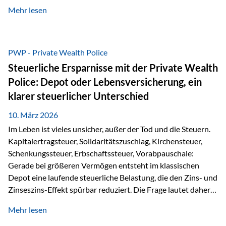
kontinuierliche Weiterbildung von vertrieblich tätigen
Mehr lesen
Personen transparent zu dokumentieren. Seit der
Umsetzung der EU-Versicherungsvertriebsrichtlinie besteht
eine gesetzliche Weiterbildungspflicht von mindestens 15
Stunden pro Jahr für vertrieblich tätige Personen in der
PWP - Private Wealth Police
Versicherungsbranche. Über die Weiterbildungsdatenbank
Steuerliche Ersparnisse mit der Private Wealth
von „gut beraten“ können absolvierte Bildungsmaßnahmen
Police: Depot oder Lebensversicherung, ein
zentral erfasst und dokumentiert werden. „gut beraten“
klarer steuerlicher Unterschied
zertifiziert Als zertifizierter Bildungsanbieter können unsere
Webinare nun für die…
10. März 2026
Im Leben ist vieles unsicher, außer der Tod und die Steuern.
Kapitalertragsteuer, Solidaritätszuschlag, Kirchensteuer,
Schenkungssteuer, Erbschaftssteuer, Vorabpauschale:
Gerade bei größeren Vermögen entsteht im klassischen
Depot eine laufende steuerliche Belastung, die den Zins- und
Zinseszins-Effekt spürbar reduziert. Die Frage lautet daher:
Wie kann Vermögen strukturiert werden, damit Steuern
Mehr lesen
nicht laufend Kapital entziehen – sondern möglichst lange im
System arbeiten? Hier setzt die Private Wealth Police an.