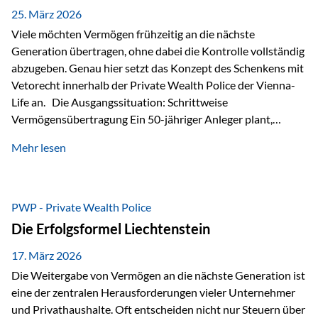
Besonders hervorzuheben ist hierbei Artikel 14 der
25. März 2026
liechtensteinischen Verfassung. Darin…
Viele möchten Vermögen frühzeitig an die nächste
Generation übertragen, ohne dabei die Kontrolle vollständig
abzugeben. Genau hier setzt das Konzept des Schenkens mit
Vetorecht innerhalb der Private Wealth Police der Vienna-
Life an. Die Ausgangssituation: Schrittweise
Vermögensübertragung Ein 50-jähriger Anleger plant,
seinem Kind Vermögen zu übertragen. Dabei soll nicht nur
Mehr lesen
der steuerliche Freibetrag optimal genutzt werden, sondern
auch sichergestellt sein, dass mit dem verschenken Geld
verantwortungsvoll umgegangen wird. Das Ziel:Eine
strukturierte, langfristige Vermögensübertragung, ohne die
PWP - Private Wealth Police
Kontrolle vollständig aus der Hand zu geben. Die Lösung:
Die Erfolgsformel Liechtenstein
Abschmelzung mit Vetorecht Die Umsetzung erfolgt über die
Private Wealth Police…
17. März 2026
Die Weitergabe von Vermögen an die nächste Generation ist
eine der zentralen Herausforderungen vieler Unternehmer
und Privathaushalte. Oft entscheiden nicht nur Steuern über