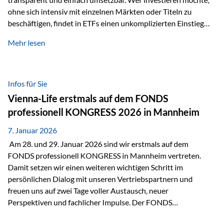
ohne sich intensiv mit einzelnen Märkten oder Titeln zu
beschäftigen, findet in ETFs einen unkomplizierten Einstieg
in den Kapitalmarkt. Aktiv gemanagte Fonds hingegen
Mehr lesen
werden häufig kritisch betrachtet. Sie gelten als teurer,
komplexer und weniger zeitgemäß. Doch greift diese
Einschätzung wirklich zu kurz? Ein differenzierter Blick zeigt:
Beide Ansätze haben ihre Berechtigung und ihre Stärken
Infos für Sie
entfalten sie oft gerade in Kombination. ETFs: Effizient, breit
Vienna-Life erstmals auf dem FONDS
gestreut und klar strukturiert…
professionell KONGRESS 2026 in Mannheim
7. Januar 2026
Am 28. und 29. Januar 2026 sind wir erstmals auf dem
FONDS professionell KONGRESS in Mannheim vertreten.
Damit setzen wir einen weiteren wichtigen Schritt im
persönlichen Dialog mit unseren Vertriebspartnern und
freuen uns auf zwei Tage voller Austausch, neuer
Perspektiven und fachlicher Impulse. Der FONDS
professionell KONGRESS zählt zu den wichtigsten