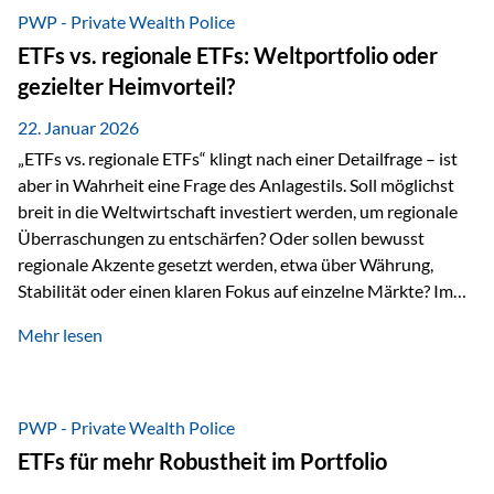
gerade dann, wenn Märkte nervös werden,…
PWP - Private Wealth Police
ETFs vs. regionale ETFs: Weltportfolio oder
gezielter Heimvorteil?
22. Januar 2026
„ETFs vs. regionale ETFs“ klingt nach einer Detailfrage – ist
aber in Wahrheit eine Frage des Anlagestils. Soll möglichst
breit in die Weltwirtschaft investiert werden, um regionale
Überraschungen zu entschärfen? Oder sollen bewusst
regionale Akzente gesetzt werden, etwa über Währung,
Stabilität oder einen klaren Fokus auf einzelne Märkte? Im
Rahmen der fondsgebundenen Lebensversicherung Private
Mehr lesen
Wealth Police der Vienna-Life lassen sich beide Ansätze
kombinieren. Der „Schutz“ im Portfolio entsteht dabei nicht
als Garantie, sondern als Zusammenspiel aus
Risikostreuung, Inflationsrobustheit und Stabilisierung. 1)
PWP - Private Wealth Police
Die Philosophiefrage: breit oder bewusst? Global investieren
ETFs für mehr Robustheit im Portfolio
bedeutet: Das Portfolio bildet die Weltmärkte möglichst