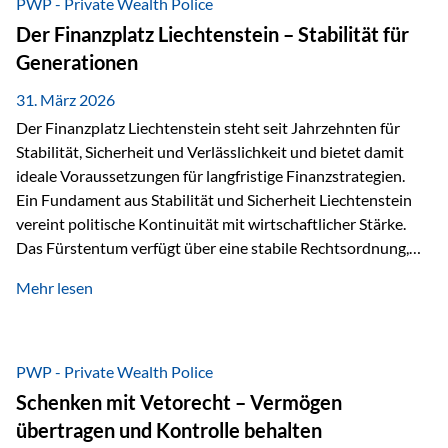
PWP - Private Wealth Police
heißt das:Diese Gelder gehören im Konkursfall nicht zur
Der Finanzplatz Liechtenstein – Stabilität für
allgemeinen Konkursmasse, sondern werden ausschließlich
Generationen
zur Erfüllung…
31. März 2026
Der Finanzplatz Liechtenstein steht seit Jahrzehnten für
Stabilität, Sicherheit und Verlässlichkeit und bietet damit
ideale Voraussetzungen für langfristige Finanzstrategien.
Ein Fundament aus Stabilität und Sicherheit Liechtenstein
vereint politische Kontinuität mit wirtschaftlicher Stärke.
Das Fürstentum verfügt über eine stabile Rechtsordnung,
die auf einer parlamentarischen Demokratie mit
Mehr lesen
monarchischen Elementen basiert. Diese Struktur schafft
nicht nur politische Stabilität, sondern auch eine
außergewöhnlich hohe Planungssicherheit für Investoren
und Unternehmen. Ein wesentliches Merkmal ist die
PWP - Private Wealth Police
Staatsfinanzierung: Liechtenstein weist keine
Schenken mit Vetorecht – Vermögen
Staatsschulden auf, und der Schutz der wirtschaftlichen
übertragen und Kontrolle behalten
Interessen der Bevölkerung ist in der Verfassung verankert.