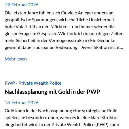
19. Februar 2026
Die letzten Jahre fühlen sich für viele Anleger anders an:
geopolitische Spannungen, wirtschaftliche Unsicherheit,
hohe Volatilität an den Märkten – und immer wieder die
gleiche Frage im Gespräch: Wie finde ich in unruhigen Zeiten
mehr Sicherheit in der Vermögensstruktur? Ein Gedanke
gewinnt dabei spürbar an Bedeutung: Diversifikation nicht
nur über Anlageklassen, sondern auch über Jurisdiktionen.
Mehr lesen
Wer Vermögen ausschließlich in einem Rechtsraum
organisiert, ist auch von dessen Rahmenbedingungen
besonders abhängig. Genau hier kann das Fürstentum
Liechtenstein eine Rolle spielen: außerhalb der EU, ohne
PWP - Private Wealth Police
Euro, mit einem eigenständigen Rechts- und Finanzplatz.
Nachlassplanung mit Gold in der PWP
Und genau an dieser Stelle setzt der 3-Zellenschutz an –…
13. Februar 2026
Gold kann in der Nachlassplanung eine strategische Rolle
spielen, insbesondere dann, wenn es in eine klare Struktur
eingebettet wird. In der Private Wealth Police (PWP) kann