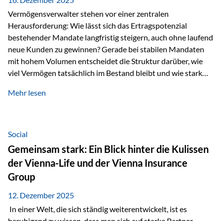
Vermögensverwalter stehen vor einer zentralen
Herausforderung: Wie lässt sich das Ertragspotenzial
bestehender Mandate langfristig steigern, auch ohne laufend
neue Kunden zu gewinnen? Gerade bei stabilen Mandaten
mit hohem Volumen entscheidet die Struktur darüber, wie
viel Vermögen tatsächlich im Bestand bleibt und wie stark
sich das Verwaltungsentgelt über die Jahre entwickelt. Ein
Mehr lesen
Beispiel verdeutlicht diese Wirkung besonders deutlich.
Wird ein Vermögen von 25 Millionen Euro über einen
Zeitraum von 20 Jahren verwaltet, ohne dass neue Kunden
hinzukommen, spielt nicht nur die Rendite eine Rolle. Auch
Social
steuerliche Effekte haben einen erheblichen Einfluss auf…
Gemeinsam stark: Ein Blick hinter die Kulissen
der Vienna-Life und der Vienna Insurance
Group
12. Dezember 2025
In einer Welt, die sich ständig weiterentwickelt, ist es
beruhigend zu wissen, dass man sich auf starke Partner