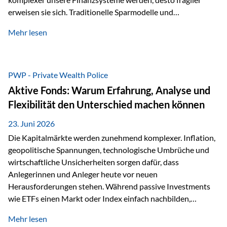
erweisen sie sich. Traditionelle Sparmodelle und
papierbasierte Anlagen, die über Jahrzehnte als
Mehr lesen
unumstößlich galten, versagen angesichts der expansiven
Geldpolitik der Zentralbanken. In diesem Umfeld stellt die
Rückbesinnung auf ein Jahrtausende altes Edelmetall keine
Nostalgie dar, sondern ist die modernste und strategisch
PWP - Private Wealth Police
klügste Antwort auf globale Instabilität. Physische Werte
Aktive Fonds: Warum Erfahrung, Analyse und
und der richtige Rechtsstandort sind heute keine bloße
Flexibilität den Unterschied machen können
Option mehr, sondern eine strategische Notwendigkeit. 1.
Der massive Aufwand hinter einem winzigen…
23. Juni 2026
Die Kapitalmärkte werden zunehmend komplexer. Inflation,
geopolitische Spannungen, technologische Umbrüche und
wirtschaftliche Unsicherheiten sorgen dafür, dass
Anlegerinnen und Anleger heute vor neuen
Herausforderungen stehen. Während passive Investments
wie ETFs einen Markt oder Index einfach nachbilden,
verfolgen aktiv gemanagte Fonds einen anderen Ansatz: Sie
Mehr lesen
setzen auf die Expertise erfahrener Fondsmanager, die