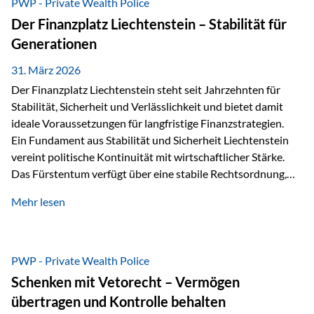
PWP - Private Wealth Police
heißt das:Diese Gelder gehören im Konkursfall nicht zur
Der Finanzplatz Liechtenstein – Stabilität für
allgemeinen Konkursmasse, sondern werden ausschließlich
Generationen
zur Erfüllung…
31. März 2026
Der Finanzplatz Liechtenstein steht seit Jahrzehnten für
Stabilität, Sicherheit und Verlässlichkeit und bietet damit
ideale Voraussetzungen für langfristige Finanzstrategien.
Ein Fundament aus Stabilität und Sicherheit Liechtenstein
vereint politische Kontinuität mit wirtschaftlicher Stärke.
Das Fürstentum verfügt über eine stabile Rechtsordnung,
die auf einer parlamentarischen Demokratie mit
Mehr lesen
monarchischen Elementen basiert. Diese Struktur schafft
nicht nur politische Stabilität, sondern auch eine
außergewöhnlich hohe Planungssicherheit für Investoren
und Unternehmen. Ein wesentliches Merkmal ist die
PWP - Private Wealth Police
Staatsfinanzierung: Liechtenstein weist keine
Schenken mit Vetorecht – Vermögen
Staatsschulden auf, und der Schutz der wirtschaftlichen
übertragen und Kontrolle behalten
Interessen der Bevölkerung ist in der Verfassung verankert.