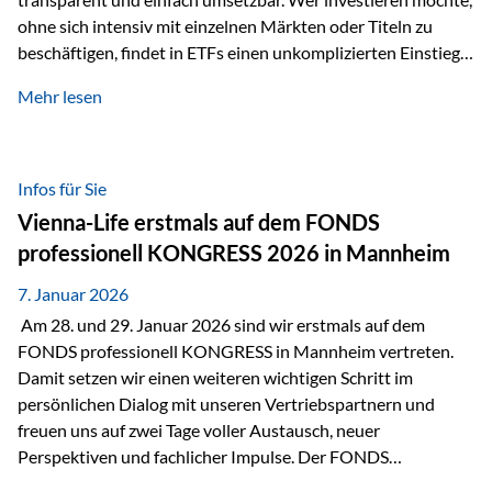
ohne sich intensiv mit einzelnen Märkten oder Titeln zu
beschäftigen, findet in ETFs einen unkomplizierten Einstieg
in den Kapitalmarkt. Aktiv gemanagte Fonds hingegen
Mehr lesen
werden häufig kritisch betrachtet. Sie gelten als teurer,
komplexer und weniger zeitgemäß. Doch greift diese
Einschätzung wirklich zu kurz? Ein differenzierter Blick zeigt:
Beide Ansätze haben ihre Berechtigung und ihre Stärken
Infos für Sie
entfalten sie oft gerade in Kombination. ETFs: Effizient, breit
Vienna-Life erstmals auf dem FONDS
gestreut und klar strukturiert…
professionell KONGRESS 2026 in Mannheim
7. Januar 2026
Am 28. und 29. Januar 2026 sind wir erstmals auf dem
FONDS professionell KONGRESS in Mannheim vertreten.
Damit setzen wir einen weiteren wichtigen Schritt im
persönlichen Dialog mit unseren Vertriebspartnern und
freuen uns auf zwei Tage voller Austausch, neuer
Perspektiven und fachlicher Impulse. Der FONDS
professionell KONGRESS zählt zu den wichtigsten