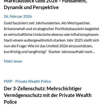
Marktausblick Gold 2026 – Fundament,
nicht ausreichen Traditionelle Nachlassregelungen stoßen
Dynamik und Perspektive
oft…
26. Februar 2026
Gold fasziniert seit Jahrhunderten. Als Wertspeicher,
Krisenmetall und strategischer Portfoliobaustein begleitet
es wirtschaftliche Umbrüche ebenso wie Inflationsphasen.
Nach einem außergewöhnlich starken Jahr 2025 stellt sich
nun die Frage: Wie ist das Umfeld 2026 einzuschätzen,
kurzfristig und langfristig? Starker Jahresauftakt nach
außergewöhnlichem Vorjahr Gold ist mit deutlicher
Mehr lesen
Dynamik in das Jahr 2026 gestartet. Zwischen dem
01.01.2026 und dem 31.01.2026 das Edelmetall: +12,8 % in
USD +11,7 % in EUR Durchschnitt über alle betrachteten
Währungen: +11,5 % Bereits 2025 war ein außergewöhnlich
PWP - Private Wealth Police
starkes Jahr: +64,4 % in USD Durchschnitt über alle
Der 3-Zellenschutz: Mehrschichtiger
Währungen: +56,6 % Langfristig zeigt sich ebenfalls ein
Vermögensschutz mit der Private Wealth
solides…
Police