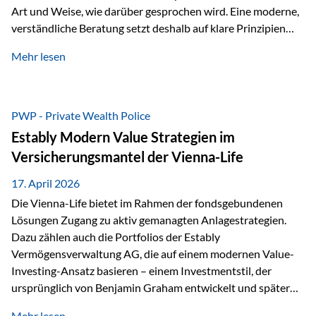
Art und Weise, wie darüber gesprochen wird. Eine moderne,
verständliche Beratung setzt deshalb auf klare Prinzipien
statt auf komplizierte Prognosen. Im Mittelpunkt stehen
Mehr lesen
fünf zentrale Faktoren: eine saubere Struktur, breite
Risikostreuung, Kosteneffizienz, steuerliche Optimierung
und ein wissenschaftlich fundierter Ansatz. Impulse zu
diesem Thema liefern unter anderem die praxisnahen
PWP - Private Wealth Police
Ansätze von Finanzexperte Klaus Rost, der seit vielen Jahren
Estably Modern Value Strategien im
für eine verständliche und…
Versicherungsmantel der Vienna-Life
17. April 2026
Die Vienna-Life bietet im Rahmen der fondsgebundenen
Lösungen Zugang zu aktiv gemanagten Anlagestrategien.
Dazu zählen auch die Portfolios der Estably
Vermögensverwaltung AG, die auf einem modernen Value-
Investing-Ansatz basieren – einem Investmentstil, der
ursprünglich von Benjamin Graham entwickelt und später
durch Investoren wie Warren Buffett weiter geprägt wurde.
Mehr lesen