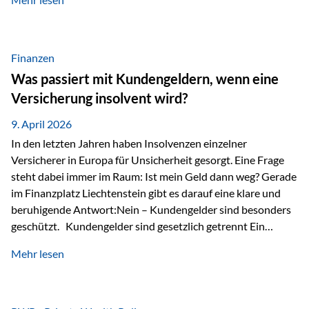
Modernes Value Investing als Grundlage Der
Investmentansatz von Estably basiert auf der
Weiterentwicklung des klassischen Value Investing. Im
Fokus stehen Unternehmen, deren Börsenkurs unter ihrem
Finanzen
inneren Wert liegt. Neben klassischen
Was passiert mit Kundengeldern, wenn eine
Bewertungskennzahlen werden auch qualitative Faktoren
Versicherung insolvent wird?
wie Geschäftsmodell, Wettbewerbsvorteile und
Managementqualität…
9. April 2026
In den letzten Jahren haben Insolvenzen einzelner
Versicherer in Europa für Unsicherheit gesorgt. Eine Frage
steht dabei immer im Raum: Ist mein Geld dann weg? Gerade
im Finanzplatz Liechtenstein gibt es darauf eine klare und
beruhigende Antwort:Nein – Kundengelder sind besonders
geschützt. Kundengelder sind gesetzlich getrennt Ein
zentraler Schutzmechanismus in Liechtenstein ist die
Mehr lesen
sogenannte Sondermasse. Das bedeutet:Die
Vermögenswerte, die zur Deckung der
Versicherungsverpflichtungen dienen, werden rechtlich vom
Vermögen der Versicherungsgesellschaft getrennt. Konkret