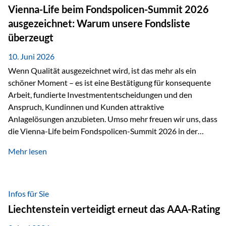
zahlreiche Zukunftstechnologien praktisch unverzichtbar.
Vienna-Life beim Fondspolicen-Summit 2026
Silber findet sich unter anderem in: Solarmodulen
ausgezeichnet: Warum unsere Fondsliste
Elektrofahrzeugen Halbleitern Smartphones und Tablets…
überzeugt
10. Juni 2026
Wenn Qualität ausgezeichnet wird, ist das mehr als ein
schöner Moment – es ist eine Bestätigung für konsequente
Arbeit, fundierte Investmententscheidungen und den
Anspruch, Kundinnen und Kunden attraktive
Anlagelösungen anzubieten. Umso mehr freuen wir uns, dass
die Vienna-Life beim Fondspolicen-Summit 2026 in der
Kategorie ETF/Passiv ausgezeichnet wurde. Grundlage
Mehr lesen
dieser Ehrung ist der renommierte Fondspolicenreport der
SAM – Smart Asset Management Service GmbH, bei dem
mehr als 20 Fondspolicen-Anbieter aus Investmentsicht
analysiert und verglichen wurden. Das Ergebnis: Die ETF-
Infos für Sie
Auswahl der Vienna-Life zählt zu den drei besten Angeboten
Liechtenstein verteidigt erneut das AAA-Rating
am Markt. Für uns ist diese Auszeichnung eine Bestätigung