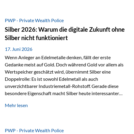
Chancen identifizieren, Risiken bewerten und Portfolios
gezielt steuern. Gerade in einem Umfeld, das von schnellen
Veränderungen geprägt ist, kann diese aktive
PWP - Private Wealth Police
Herangehensweise einen entscheidenden Mehrwert bieten.
Silber 2026: Warum die digitale Zukunft ohne
Was zeichnet aktive Fonds aus? Aktive Fonds verfolgen das
Silber nicht funktioniert
Ziel, nicht nur einen Markt abzubilden, sondern gezielt
Anlageentscheidungen zu treffen. Fondsmanager
17. Juni 2026
analysieren Unternehmen,…
Wenn Anleger an Edelmetalle denken, fällt der erste
Gedanke meist auf Gold. Doch während Gold vor allem als
Wertspeicher geschätzt wird, übernimmt Silber eine
Doppelrolle: Es ist sowohl Edelmetall als auch
unverzichtbarer Industriemetall-Rohstoff. Gerade diese
besondere Eigenschaft macht Silber heute interessanter
denn je. Denn die Welt wird nicht nur digitaler, sondern auch
Mehr lesen
elektrischer – und genau dort spielt Silber eine
entscheidende Rolle. Silber – das Metall der modernen
Wirtschaft Silber verfügt über die höchste elektrische
Leitfähigkeit aller Metalle. Diese Eigenschaft macht es für
PWP - Private Wealth Police