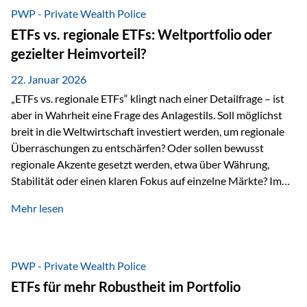
gerade dann, wenn Märkte nervös werden,…
PWP - Private Wealth Police
ETFs vs. regionale ETFs: Weltportfolio oder
gezielter Heimvorteil?
22. Januar 2026
„ETFs vs. regionale ETFs“ klingt nach einer Detailfrage – ist
aber in Wahrheit eine Frage des Anlagestils. Soll möglichst
breit in die Weltwirtschaft investiert werden, um regionale
Überraschungen zu entschärfen? Oder sollen bewusst
regionale Akzente gesetzt werden, etwa über Währung,
Stabilität oder einen klaren Fokus auf einzelne Märkte? Im
Rahmen der fondsgebundenen Lebensversicherung Private
Mehr lesen
Wealth Police der Vienna-Life lassen sich beide Ansätze
kombinieren. Der „Schutz“ im Portfolio entsteht dabei nicht
als Garantie, sondern als Zusammenspiel aus
Risikostreuung, Inflationsrobustheit und Stabilisierung. 1)
PWP - Private Wealth Police
Die Philosophiefrage: breit oder bewusst? Global investieren
ETFs für mehr Robustheit im Portfolio
bedeutet: Das Portfolio bildet die Weltmärkte möglichst