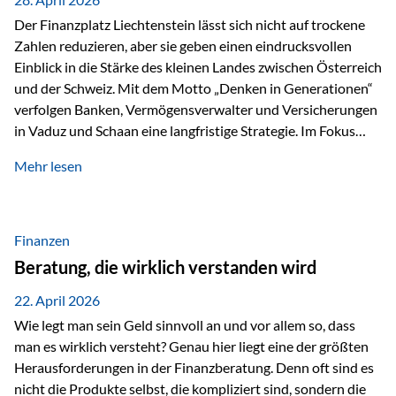
Der Finanzplatz Liechtenstein lässt sich nicht auf trockene
Zahlen reduzieren, aber sie geben einen eindrucksvollen
Einblick in die Stärke des kleinen Landes zwischen Österreich
und der Schweiz. Mit dem Motto „Denken in Generationen“
verfolgen Banken, Vermögensverwalter und Versicherungen
in Vaduz und Schaan eine langfristige Strategie. Im Fokus
stehen dabei vor allem: Qualität Stabilität internationaler
Mehr lesen
Marktzugang Liechtenstein hat sich in den letzten Jahren zu
einem wichtigen Drehpunkt für grenzüberschreitende
Finanzdienstleistungen entwickelt – und die aktuellsten
verfügbaren Kennzahlen (Stand Ende 2024, veröffentlicht
Finanzen
2025/2026)…
Beratung, die wirklich verstanden wird
22. April 2026
Wie legt man sein Geld sinnvoll an und vor allem so, dass
man es wirklich versteht? Genau hier liegt eine der größten
Herausforderungen in der Finanzberatung. Denn oft sind es
nicht die Produkte selbst, die kompliziert sind, sondern die