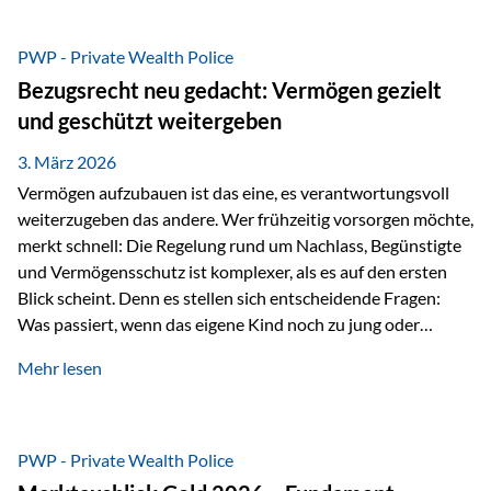
Das Problem: Laufende Besteuerung im Depot Im
Privatdepot fallen an: Abgeltungssteuer Fondsbesteuerung
PWP - Private Wealth Police
(Vorabpauschale, Teilfreistellung) Kein steuerlicher Abzug
Bezugsrecht neu gedacht: Vermögen gezielt
der Vermögensverwaltungs-Gebühren /
und geschützt weitergeben
Depotbankgebühren Jährliches Steuerreporting erforderlich
Zinsen, Dividenden und Kursgewinne werden laufend
3. März 2026
besteuert.
Vermögen aufzubauen ist das eine, es verantwortungsvoll
weiterzugeben das andere. Wer frühzeitig vorsorgen möchte,
merkt schnell: Die Regelung rund um Nachlass, Begünstigte
und Vermögensschutz ist komplexer, als es auf den ersten
Blick scheint. Denn es stellen sich entscheidende Fragen:
Was passiert, wenn das eigene Kind noch zu jung oder
unerfahren ist, um eine größere Summe sinnvoll zu
Mehr lesen
verwalten? Wie kann verhindert werden, dass Ex-Partner,
Gläubiger oder andere Dritte Zugriff auf das Vermögen
erhalten? Und wie lässt sich Vermögen klar und
unbürokratisch übertragen, ohne ausschließlich auf ein
PWP - Private Wealth Police
Testament angewiesen zu sein? Wenn klassische Lösungen