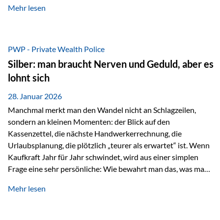
Mehr lesen
starken Anstiegen. Diese verändern jedoch nicht die
langfristige Funktion von Gold als Sachwert und
Diversifikationsinstrument. In einem Umfeld, das weiterhin
von geopolitischen Spannungen, einer stark ausgeweiteten
PWP - Private Wealth Police
Geldmenge sowie strukturellen Verschiebungen an den
Silber: man braucht Nerven und Geduld, aber es
Kapitalmärkten geprägt ist, bleibt Gold ein bewährter Anker.
lohnt sich
Nicht, weil…
28. Januar 2026
Manchmal merkt man den Wandel nicht an Schlagzeilen,
sondern an kleinen Momenten: der Blick auf den
Kassenzettel, die nächste Handwerkerrechnung, die
Urlaubsplanung, die plötzlich „teurer als erwartet“ ist. Wenn
Kaufkraft Jahr für Jahr schwindet, wird aus einer simplen
Frage eine sehr persönliche: Wie bewahrt man das, was man
sich aufgebaut hat? Genau dann wird es Zeit, sich
Mehr lesen
Sachwerten mit einer Investition in Sachwerte zu
beschäftigen; Nicht als Mode, sondern als Prinzip: Vermögen
soll nicht nur wachsen, sondern auch Substanz behalten –