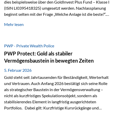
dies beispielsweise über den GoldInvest Plus Fund – Klasse I
(ISIN LI0395418325) umgesetzt werden. Nachlassplanung
beginnt selten mit der Frage „Welche Anlage ist die beste?“.
In der Praxis geht es zuerst um ganz andere Themen:Wer soll
Mehr lesen
was bekommen – wann – und in welcher Struktur?Und vor
allem: Wie lassen sich Streit, Liquiditätsengpässe oder
Notverkäufe vermeiden, wenn ein Todesfall eintritt? Gerade
bei größeren Vermögen ist das entscheidend.
PWP - Private Wealth Police
PWP Protect: Gold als stabiler
Vermögensbaustein in bewegten Zeiten
5. Februar 2026
Gold steht seit Jahrtausenden für Beständigkeit, Werterhalt
und Vertrauen. Auch Anfang 2026 bestätigt sich seine Rolle
als strategischer Baustein in der Vermögensverwaltung –
nicht als kurzfristiges Spekulationsobjekt, sondern als
stabilisierendes Element in langfristig ausgerichteten
Portfolios. Dabei gilt: Kurzfristige Kursrückgänge und
Schwankungen sind jederzeit möglich – insbesondere nach