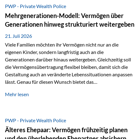
Abwicklung für Vertriebspartner deutlich effizienter
PWP - Private Wealth Police
gestaltet. Anträge werden direkt elektronisch übermittelt,
Mehrgenerationen-Modell: Vermögen über
Medienbrüche reduziert und die weitere Bearbeitung
Generationen hinweg strukturiert weitergeben
beschleunigt. Ab sofort können auch juristische Personen,
wie Kapitalgesellschaften oder Stiftungen, als
21. Juli 2026
Versicherungsnehmer eingesetzt werden. Damit erweitert
Viele Familien möchten ihr Vermögen nicht nur an die
die Vienna-Life die Einsatzmöglichkeiten der Private Wealth
eigenen Kinder, sondern langfristig auch an die
Police insbesondere für…
Generationen darüber hinaus weitergeben. Gleichzeitig soll
die Vermögensübertragung flexibel bleiben, damit sich die
Gestaltung auch an veränderte Lebenssituationen anpassen
lässt. Genau für diesen Wunsch bietet das
Mehrgenerationen-Modell der Private Wealth Police der
Mehr lesen
Vienna-Life eine interessante Lösung. Es ermöglicht,
Vermögen bereits heute generationenübergreifend zu
strukturieren und dennoch flexibel zu bleiben. Die
Ausgangssituation Stellen Sie sich folgende Familie vor: Die
PWP - Private Wealth Police
Großeltern haben über viele Jahre Vermögen aufgebaut. Ihr
Älteres Ehepaar: Vermögen frühzeitig planen
Wunsch ist es, dieses Vermögen nicht nur den eigenen
und den überlebenden Ehepartner absichern