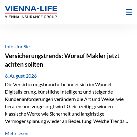
Zum
Inhalt
springen
Infos für Sie
Versicherungstrends: Worauf Makler jetzt
achten sollten
6. August 2026
Die Versicherungsbranche befindet sich im Wandel.
Digitalisierung, künstliche Intelligenz und steigende
Kundenanforderungen verändern die Art und Weise, wie
beraten und vorgesorgt wird. Gleichzeitig gewinnen
klassische Werte wie Sicherheit und langfristige
Vermögensplanung wieder an Bedeutung. Welche Trends
sollten Versicherungsmakler deshalb aktuell besonders im
Mehr lesen
Blick behalten? Digitalisierung und KI verändern die