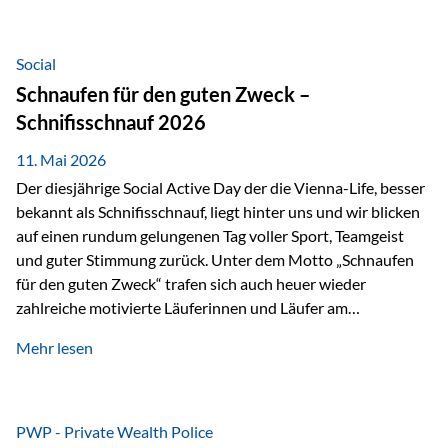
tatsächliche wirtschaftliche Entwicklung von Unternehmen
über viele Jahre hinweg. Als Teil der Produktauswahl
innerhalb der Private Wealth Police der Vienna-Life steht
Social
der Oculus Value Capital Fund für einen langfristig
Schnaufen für den guten Zweck –
orientierten Value-Investing-Ansatz mit Fokus auf
Schnifisschnauf 2026
fundamentale Unternehmensanalyse und nachhaltige
Wertentwicklung. Der Investmentansatz: Value Investing
11. Mai 2026
mit Weitblick Im Zentrum steht ein…
Der diesjährige Social Active Day der die Vienna-Life, besser
bekannt als Schnifisschnauf, liegt hinter uns und wir blicken
auf einen rundum gelungenen Tag voller Sport, Teamgeist
und guter Stimmung zurück. Unter dem Motto „Schnaufen
für den guten Zweck“ trafen sich auch heuer wieder
zahlreiche motivierte Läuferinnen und Läufer am
Dünserberg in Schnifis, um gemeinsam sportliche
Mehr lesen
Höchstleistungen für einen guten Zweck zu erbringen. Mit
grosser Freude dürfen wir verkünden, dass dabei
beeindruckende 14.000 Euro zugunsten des Schulheims
Mäder gesammelt werden konnten. Die anspruchsvolle
PWP - Private Wealth Police