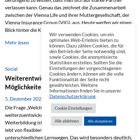
verlassen kann. Genau das zeichnet die Zusammenarbeit
zwischen der Vienna Life und ihrer Muttergesellschaft, der
Vienna Insurance Group (VIG), aus. Heute werfen wir einen
Blick hinter die Kulissen auf eine Unternehmensgruppe mit
Wir verwenden Cookies, um ein
beeindruckender Geschichte, gewachsenem Know-how und
optimales Web-Erlebnis bieten zu
Mehr lesen
einem stabilen Fundament. Ein starkes Netzwerk in ganz
können. Dazu zählen Cookies, die für
den Betrieb der Seite notwendig sind,
Europa Die Vienna Insurance Group ist die führende
sowie Cookies, die anonymisierte
Versicherungsgruppe in Zentral- und Osteuropa. Mit über
Statistiken erstellen. Sollten Sie die
50 Versicherungsgesellschaften in insgesamt 30 Ländern
Social
Einstellungen der vorgeschlagenen
Cookies ändern, können wir die volle
verbindet sie regionale Stärke mit internationaler
Weiterentwicklung im Berufsalltag: Welche
Funktionalität der Seite nicht
Kompetenz.
gewährleisten. Weitere
Möglichkeiten es gibt
Informationen finden Sie in unserer
Datenschutzerklärung
.
5. Dezember 2025
Die Frage „Welche Möglichkeiten gibt es, sich
Cookie Einstellungen
weiterzuentwickeln?“ lässt sich heute vielseitig beantworten.
Alle ablehnen
Alle akzeptieren
Weiterbildung ist längst kein starrer Prozess mehr, sondern
lebt von flexiblen Formaten, individuellen Bedürfnissen und
unterschiedlichen Lernwegen. Das wird besonders deutlich,