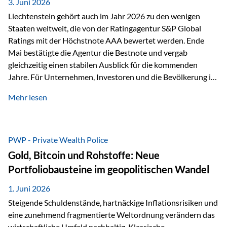
unseres Weges und unseres Anspruchs,…
3. Juni 2026
Liechtenstein gehört auch im Jahr 2026 zu den wenigen
Staaten weltweit, die von der Ratingagentur S&P Global
Ratings mit der Höchstnote AAA bewertet werden. Ende
Mai bestätigte die Agentur die Bestnote und vergab
gleichzeitig einen stabilen Ausblick für die kommenden
Jahre. Für Unternehmen, Investoren und die Bevölkerung ist
diese Einstufung ein wichtiges Signal. Sie unterstreicht die
Mehr lesen
finanzielle Stabilität des Landes sowie das Vertrauen
internationaler Märkte in den Wirtschafts- und
Finanzstandort Liechtenstein. Starker Wirtschaftsstandort
trotz Herausforderungen Die weltwirtschaftlichen
PWP - Private Wealth Police
Rahmenbedingungen bleiben anspruchsvoll. Geopolitische
Gold, Bitcoin und Rohstoffe: Neue
Unsicherheiten, eine verhaltene Investitionstätigkeit und
Portfoliobausteine im geopolitischen Wandel
eine schwächere Nachfrage in wichtigen Exportmärkten
beeinflussen auch die liechtensteinische Wirtschaft.
1. Juni 2026
Dennoch sieht…
Steigende Schuldenstände, hartnäckige Inflationsrisiken und
eine zunehmend fragmentierte Weltordnung verändern das
wirtschaftliche Umfeld nachhaltig. Klassische