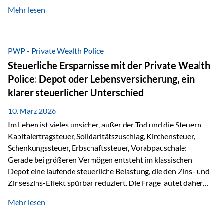
kontinuierliche Weiterbildung von vertrieblich tätigen
Mehr lesen
Personen transparent zu dokumentieren. Seit der
Umsetzung der EU-Versicherungsvertriebsrichtlinie besteht
eine gesetzliche Weiterbildungspflicht von mindestens 15
Stunden pro Jahr für vertrieblich tätige Personen in der
PWP - Private Wealth Police
Versicherungsbranche. Über die Weiterbildungsdatenbank
Steuerliche Ersparnisse mit der Private Wealth
von „gut beraten“ können absolvierte Bildungsmaßnahmen
Police: Depot oder Lebensversicherung, ein
zentral erfasst und dokumentiert werden. „gut beraten“
klarer steuerlicher Unterschied
zertifiziert Als zertifizierter Bildungsanbieter können unsere
Webinare nun für die…
10. März 2026
Im Leben ist vieles unsicher, außer der Tod und die Steuern.
Kapitalertragsteuer, Solidaritätszuschlag, Kirchensteuer,
Schenkungssteuer, Erbschaftssteuer, Vorabpauschale:
Gerade bei größeren Vermögen entsteht im klassischen
Depot eine laufende steuerliche Belastung, die den Zins- und
Zinseszins-Effekt spürbar reduziert. Die Frage lautet daher:
Wie kann Vermögen strukturiert werden, damit Steuern
Mehr lesen
nicht laufend Kapital entziehen – sondern möglichst lange im
System arbeiten? Hier setzt die Private Wealth Police an.