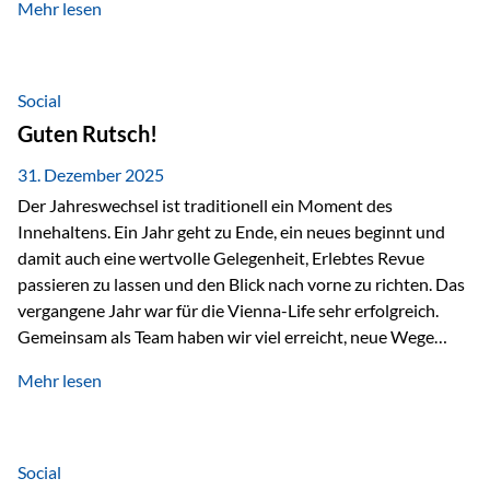
Mehr lesen
Branchentreffen für Finanz- und Versicherungsprofis im
deutschsprachigen Raum. Für uns bietet die Veranstaltung
die ideale Plattform, um aktuelle Themen rund um Vorsorge,
Vermögensstrukturierung und Nachfolgeplanung
Social
gemeinsam zu diskutieren. Persönlich für Sie vor Ort An
Guten Rutsch!
beiden Kongresstagen stehen Ihnen Maximilian
Fichtenbauer, Dirk…
31. Dezember 2025
Der Jahreswechsel ist traditionell ein Moment des
Innehaltens. Ein Jahr geht zu Ende, ein neues beginnt und
damit auch eine wertvolle Gelegenheit, Erlebtes Revue
passieren zu lassen und den Blick nach vorne zu richten. Das
vergangene Jahr war für die Vienna-Life sehr erfolgreich.
Gemeinsam als Team haben wir viel erreicht, neue Wege
beschritten und besondere Momente erlebt.
Mehr lesen
Veranstaltungen wie der Schnifisschnauf, aber auch unsere
Teamevents, vom Minigolf bis zur Weihnachtsfeier, haben
den Zusammenhalt gestärkt und gezeigt, wie wichtig ein
starkes Miteinander ist. Neben diesen gemeinsamen
Social