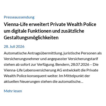
Beratung Digitale Prozesse und künstliche Intelligenz sind
längst Teil des Versicherungsalltags. Sie erleichtern
administrative Aufgaben, beschleunigen Abläufe und
Presseaussendung
schaffen mehr Zeit für das Wesentliche: die persönliche
Vienna-Life erweitert Private Wealth Police
Beratung. Gerade deshalb wird die individuelle Betreuung
um digitale Funktionen und zusätzliche
zum entscheidenden Erfolgsfaktor. Technologie kann
Gestaltungsmöglichkeiten
unterstützen, Vertrauen entsteht jedoch weiterhin im
persönlichen Gespräch. Bei der Vienna-Life reagieren…
28. Juli 2026
Automatische Antragsübermittlung, juristische Personen als
Versicherungsnehmer und angepasster Versicherungstarif
stehen ab sofort zur Verfügung. Bendern, 28.07.2026 – Die
Vienna-Life Lebensversicherung AG entwickelt die Private
Wealth Police konsequent weiter. Im Mittelpunkt der
aktuellen Neuerungen stehen die automatische
Antragsübermittlung, die Möglichkeit, juristische Personen
Mehr lesen
als Versicherungsnehmer einzusetzen, sowie eine
Überarbeitung des zugrundeliegenden Versicherungstarifes.
Durch die automatische Antragsübermittlung wird die