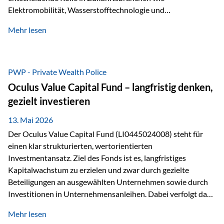
Elektromobilität, Wasserstofftechnologie und
Digitalisierung. Dadurch verbinden sie zwei wichtige
Mehr lesen
Faktoren für Investoren – begrenztes Angebot und
steigende industrielle Nachfrage. Edelmetalle als
Investment mit Zukunftspotenzial Während Gold oft als
klassischer „Sicherheitsanker“ gilt, bieten Silber, Platin und
PWP - Private Wealth Police
Palladium zusätzlich die Chance, von technologischen
Oculus Value Capital Fund – langfristig denken,
Entwicklungen zu profitieren. Die Nachfrage entsteht nicht
gezielt investieren
nur durch Anleger, sondern vor allem durch die Industrie.
Gerade in…
13. Mai 2026
Der Oculus Value Capital Fund (LI0445024008) steht für
einen klar strukturierten, wertorientierten
Investmentansatz. Ziel des Fonds ist es, langfristiges
Kapitalwachstum zu erzielen und zwar durch gezielte
Beteiligungen an ausgewählten Unternehmen sowie durch
Investitionen in Unternehmensanleihen. Dabei verfolgt das
Fondsmanagement eine klare Philosophie: Nicht kurzfristige
Mehr lesen
Marktbewegungen stehen im Fokus, sondern die