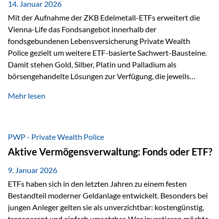
breit ab, ohne die…
14. Januar 2026
Mit der Aufnahme der ZKB Edelmetall-ETFs erweitert die
Vienna-Life das Fondsangebot innerhalb der
fondsgebundenen Lebensversicherung Private Wealth
Police gezielt um weitere ETF-basierte Sachwert-Bausteine.
Damit stehen Gold, Silber, Platin und Palladium als
börsengehandelte Lösungen zur Verfügung, die jeweils
physisch hinterlegte Edelmetalle abbilden. Der Fokus liegt
Mehr lesen
dabei nicht auf einzelnen Marktmeinungen, sondern auf
einer systematischen Portfoliologik: ETFs dienen als
transparente, effiziente Bausteine für Risikostreuung,
Inflationsrobustheit und Stabilisierung – eingebettet in eine
PWP - Private Wealth Police
liechtensteinische Versicherungsstruktur. Die
Aktive Vermögensverwaltung: Fonds oder ETF?
Sicherheitsarchitektur: Liechtenstein als Strukturprinzip Die
Private Wealth Police positioniert sich mit einer dreistufigen
9. Januar 2026
Sicherheitsarchitektur, die auf mehreren Ebenen ansetzt:
ETFs haben sich in den letzten Jahren zu einem festen
Stufe 1: Versicherer-Ebene • Versicherung mit…
Bestandteil moderner Geldanlage entwickelt. Besonders bei
jungen Anleger gelten sie als unverzichtbar: kostengünstig,
transparent und einfach umsetzbar. Wer investieren möchte,