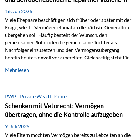
Kindern, sondern langfristig auch den Enkeln zukommen zu…
16. Juli 2026
Viele Ehepaare beschäftigen sich früher oder später mit der
Frage, wie ihr Vermögen einmal an die nächste Generation
übergehen soll. Häufig besteht der Wunsch, den
gemeinsamen Sohn oder die gemeinsame Tochter als
Nachfolger einzusetzen und den Vermögensübergang
bereits heute sinnvoll vorzubereiten. Gleichzeitig steht für
viele Ehepaare ein weiterer Aspekt im Mittelpunkt: Was
Mehr lesen
passiert, wenn einer der beiden verstirbt? Der überlebende
Ehepartner soll auch dann weiterhin finanziell unabhängig
bleiben und uneingeschränkt über das gemeinsame
Vermögen verfügen können. Genau für diese
PWP - Private Wealth Police
Ausgangssituation bietet die Private Wealth Police der
Schenken mit Vetorecht: Vermögen
Vienna-Life eine durchdachte Gestaltungsmöglichkeit. Die
übertragen, ohne die Kontrolle aufzugeben
Ausgangssituation Stellen Sie sich folgendes Beispiel vor:
Ein…
9. Juli 2026
Viele Eltern möchten Vermögen bereits zu Lebzeiten an die