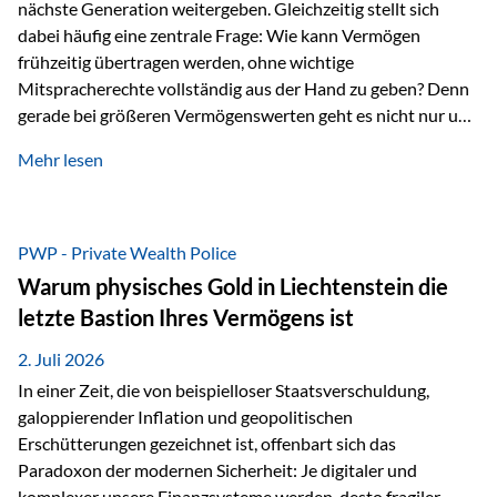
nächste Generation weitergeben. Gleichzeitig stellt sich
dabei häufig eine zentrale Frage: Wie kann Vermögen
frühzeitig übertragen werden, ohne wichtige
Mitspracherechte vollständig aus der Hand zu geben? Denn
gerade bei größeren Vermögenswerten geht es nicht nur um
die Frage der Übertragung. Es geht auch darum,
Mehr lesen
sicherzustellen, dass das Vermögen langfristig erhalten
bleibt und entsprechend der ursprünglichen Planung
verwendet wird. Ein Beispiel aus der Praxis Stellen Sie sich
folgende Situation vor: Ein Vater schenkt seiner Tochter
PWP - Private Wealth Police
einen Teil seines Vermögens. Einige Jahre später möchte die
Warum physisches Gold in Liechtenstein die
Tochter das Geld kurzfristig verwenden, um…
letzte Bastion Ihres Vermögens ist
2. Juli 2026
In einer Zeit, die von beispielloser Staatsverschuldung,
galoppierender Inflation und geopolitischen
Erschütterungen gezeichnet ist, offenbart sich das
Paradoxon der modernen Sicherheit: Je digitaler und
komplexer unsere Finanzsysteme werden, desto fragiler