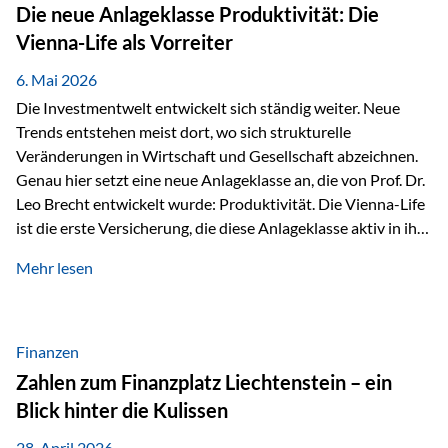
Strecke mit rund 4,8 Kilometern und 680 Höhenmetern
Die neue Anlageklasse Produktivität: Die
stellte die Teilnehmerinnen und Teilnehmer vor eine
Vienna-Life als Vorreiter
sportliche Herausforderung. Doch…
6. Mai 2026
Die Investmentwelt entwickelt sich ständig weiter. Neue
Trends entstehen meist dort, wo sich strukturelle
Veränderungen in Wirtschaft und Gesellschaft abzeichnen.
Genau hier setzt eine neue Anlageklasse an, die von Prof. Dr.
Leo Brecht entwickelt wurde: Produktivität. Die Vienna-Life
ist die erste Versicherung, die diese Anlageklasse aktiv in ihre
Lösung integriert und positioniert sich damit bewusst als
Mehr lesen
Vorreiter. Warum auf das Thema Produktivität setzen? Die
globalen Herausforderungen der Zeit, wie Inflation,
demografischer Wandel oder sinkendes
Wirtschaftswachstum, verändern die Spielregeln für
Finanzen
Investoren. Produktivität adressiert genau diese
Zahlen zum Finanzplatz Liechtenstein – ein
Herausforderungen, da wirtschaftliches Wachstum
Blick hinter die Kulissen
langfristig durch Produktivitätssteigerung entsteht, also
durch die Fähigkeit von Unternehmen, mehr…
28. April 2026