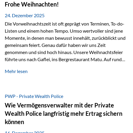
Erlebnissen konnten wir…
Frohe Weihnachten!
24. Dezember 2025
Die Vorweihnachtszeit ist oft geprägt von Terminen, To-do-
Listen und einem hohen Tempo. Umso wertvoller sind jene
Momente, in denen man bewusst innehält, zurückblickt und
gemeinsam feiert. Genau dafür haben wir uns Zeit
genommen und sind hoch hinaus. Unsere Weihnachtsfeier
führte uns nach Gaflei, ins Bergrestaurant Matu. Auf rund
1.500 Metern über dem Rheintal erwartete uns nicht nur ein
Mehr lesen
beeindruckendes Panorama, sondern auch etwas, das im
Alltag oft zu kurz kommt: Ruhe, Klarheit und echter
Weitblick, im wahrsten Sinne des Wortes. Inmitten
verschneiter Landschaft, bei feinem Essen, guter Musik und
PWP - Private Wealth Police
einer entspannten…
Wie Vermögensverwalter mit der Private
Wealth Police langfristig mehr Ertrag sichern
können
16. Dezember 2025