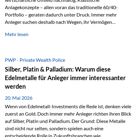
Anlagekonzepte – allen voran das traditionelle 60/40-
Portfolio – geraten dadurch unter Druck. Immer mehr
Anleger suchen deshalb nach Wegen, ihr Vermögen
langfristig gegen Kaufkraftverlust und geopolitische
Mehr lesen
Unsicherheit abzusichern. Genau hier rücken reale und
nicht-inflationierbare Werte wie Gold, Rohstoffe und
digitale Assets wieder in den Fokus. Gold gewinnt seine
monetäre Rolle zurück Gold erlebt derzeit eine
PWP - Private Wealth Police
bemerkenswerte Renaissance als monetärer Wertspeicher.
Silber, Platin & Palladium: Warum diese
Treiber sind Rekordkäufe der Zentralbanken, geopolitische
Edelmetalle für Anleger immer interessanter
Spannungen und ein schleichender Vertrauensverlust in
werden
ungedeckte Papierwährungen. Wie groß dieser
Vertrauensverlust ausfällt, zeigt ein nüchterner
20. Mai 2026
Langfristvergleich: Seit…
Wenn von Edelmetall-Investments die Rede ist, denken viele
zuerst an Gold. Doch immer mehr Anleger richten ihren Blick
auf Silber, Platin und Palladium. Der Grund: Diese Metalle
sind nicht nur selten, sondern spielen auch eine
entscheidende Rolle in Zukunftsbranchen wie