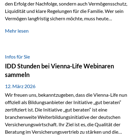
den Erfolg der Nachfolge, sondern auch Vermögensschutz,
Liquidität und klare Regelungen für die Familie. Wer sein
Vermögen langfristig sichern möchte, muss heute
international denken. Und genau hier setzt das Buch
Mehr lesen
„Erfolgsformel Liechtenstein“, herausgegeben und verfasst
von Rolf Klein, an – ein praxisnahes Nachschlagewerk, das
Vermögensnachfolge, Vermögensmanagement und
Vermögensschutz strategisch miteinander verbindet.
Infos für Sie
Warum klassische Nachfolgeplanung oft scheitert Viele
IDD Stunden bei Vienna-Life Webinaren
Vermögen werden erst im Todesfall übertragen. Das kann zu
sammeln
Problemen führen: Hohe Erbschaftsteuern Streitigkeiten
zwischen Erben Liquiditätsprobleme bei Immobilien…
12. März 2026
Wir freuen uns, bekanntzugeben, dass die Vienna-Life nun
offiziell als Bildungsanbieter der Initiative „gut beraten“
zertifiziert ist. Die Initiative „gut beraten“ ist eine
branchenweite Weiterbildungsinitiative der deutschen
Versicherungswirtschaft. Ihr Ziel ist es, die Qualität der
Beratung im Versicherungsvertrieb zu stärken und die