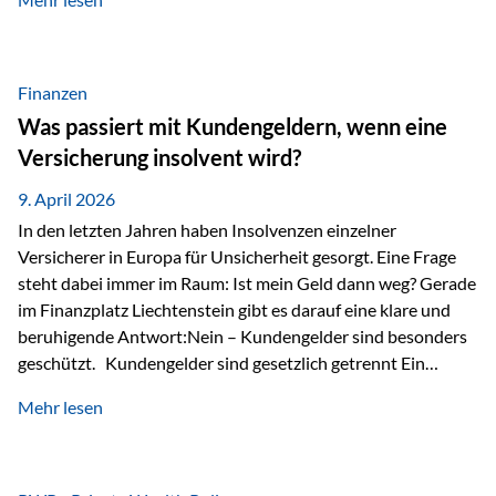
Modernes Value Investing als Grundlage Der
Investmentansatz von Estably basiert auf der
Weiterentwicklung des klassischen Value Investing. Im
Fokus stehen Unternehmen, deren Börsenkurs unter ihrem
Finanzen
inneren Wert liegt. Neben klassischen
Was passiert mit Kundengeldern, wenn eine
Bewertungskennzahlen werden auch qualitative Faktoren
Versicherung insolvent wird?
wie Geschäftsmodell, Wettbewerbsvorteile und
Managementqualität…
9. April 2026
In den letzten Jahren haben Insolvenzen einzelner
Versicherer in Europa für Unsicherheit gesorgt. Eine Frage
steht dabei immer im Raum: Ist mein Geld dann weg? Gerade
im Finanzplatz Liechtenstein gibt es darauf eine klare und
beruhigende Antwort:Nein – Kundengelder sind besonders
geschützt. Kundengelder sind gesetzlich getrennt Ein
zentraler Schutzmechanismus in Liechtenstein ist die
Mehr lesen
sogenannte Sondermasse. Das bedeutet:Die
Vermögenswerte, die zur Deckung der
Versicherungsverpflichtungen dienen, werden rechtlich vom
Vermögen der Versicherungsgesellschaft getrennt. Konkret