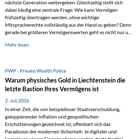
nächste Generation weitergeben. Gleichzeitig stellt sich
dabei häufig eine zentrale Frage: Wie kann Vermögen
frühzeitig übertragen werden, ohne wichtige
Mitspracherechte vollständig aus der Hand zu geben? Denn
gerade bei größeren Vermögenswerten geht es nicht nur um
die Frage der Übertragung. Es geht auch darum,
Mehr lesen
sicherzustellen, dass das Vermögen langfristig erhalten
bleibt und entsprechend der ursprünglichen Planung
verwendet wird. Ein Beispiel aus der Praxis Stellen Sie sich
folgende Situation vor: Ein Vater schenkt seiner Tochter
PWP - Private Wealth Police
einen Teil seines Vermögens. Einige Jahre später möchte die
Warum physisches Gold in Liechtenstein die
Tochter das Geld kurzfristig verwenden, um…
letzte Bastion Ihres Vermögens ist
2. Juli 2026
In einer Zeit, die von beispielloser Staatsverschuldung,
galoppierender Inflation und geopolitischen
Erschütterungen gezeichnet ist, offenbart sich das
Paradoxon der modernen Sicherheit: Je digitaler und
komplexer unsere Finanzsysteme werden, desto fragiler