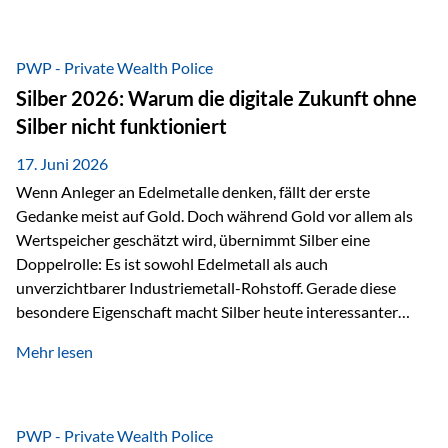
Chancen identifizieren, Risiken bewerten und Portfolios
gezielt steuern. Gerade in einem Umfeld, das von schnellen
Veränderungen geprägt ist, kann diese aktive
PWP - Private Wealth Police
Herangehensweise einen entscheidenden Mehrwert bieten.
Silber 2026: Warum die digitale Zukunft ohne
Was zeichnet aktive Fonds aus? Aktive Fonds verfolgen das
Silber nicht funktioniert
Ziel, nicht nur einen Markt abzubilden, sondern gezielt
Anlageentscheidungen zu treffen. Fondsmanager
17. Juni 2026
analysieren Unternehmen,…
Wenn Anleger an Edelmetalle denken, fällt der erste
Gedanke meist auf Gold. Doch während Gold vor allem als
Wertspeicher geschätzt wird, übernimmt Silber eine
Doppelrolle: Es ist sowohl Edelmetall als auch
unverzichtbarer Industriemetall-Rohstoff. Gerade diese
besondere Eigenschaft macht Silber heute interessanter
denn je. Denn die Welt wird nicht nur digitaler, sondern auch
Mehr lesen
elektrischer – und genau dort spielt Silber eine
entscheidende Rolle. Silber – das Metall der modernen
Wirtschaft Silber verfügt über die höchste elektrische
Leitfähigkeit aller Metalle. Diese Eigenschaft macht es für
PWP - Private Wealth Police