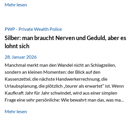
Mehr lesen
starken Anstiegen. Diese verändern jedoch nicht die
langfristige Funktion von Gold als Sachwert und
Diversifikationsinstrument. In einem Umfeld, das weiterhin
von geopolitischen Spannungen, einer stark ausgeweiteten
PWP - Private Wealth Police
Geldmenge sowie strukturellen Verschiebungen an den
Silber: man braucht Nerven und Geduld, aber es
Kapitalmärkten geprägt ist, bleibt Gold ein bewährter Anker.
lohnt sich
Nicht, weil…
28. Januar 2026
Manchmal merkt man den Wandel nicht an Schlagzeilen,
sondern an kleinen Momenten: der Blick auf den
Kassenzettel, die nächste Handwerkerrechnung, die
Urlaubsplanung, die plötzlich „teurer als erwartet“ ist. Wenn
Kaufkraft Jahr für Jahr schwindet, wird aus einer simplen
Frage eine sehr persönliche: Wie bewahrt man das, was man
sich aufgebaut hat? Genau dann wird es Zeit, sich
Mehr lesen
Sachwerten mit einer Investition in Sachwerte zu
beschäftigen; Nicht als Mode, sondern als Prinzip: Vermögen
soll nicht nur wachsen, sondern auch Substanz behalten –