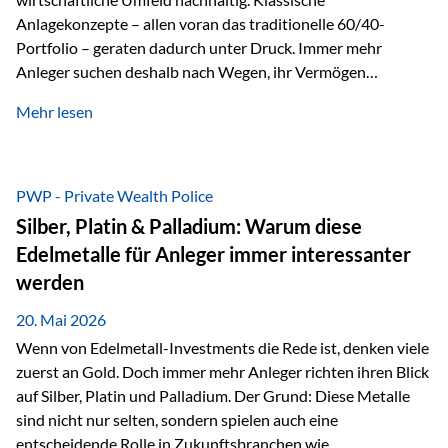
Anlagekonzepte – allen voran das traditionelle 60/40-
Portfolio – geraten dadurch unter Druck. Immer mehr
Anleger suchen deshalb nach Wegen, ihr Vermögen
langfristig gegen Kaufkraftverlust und geopolitische
Mehr lesen
Unsicherheit abzusichern. Genau hier rücken reale und
nicht-inflationierbare Werte wie Gold, Rohstoffe und
digitale Assets wieder in den Fokus. Gold gewinnt seine
monetäre Rolle zurück Gold erlebt derzeit eine
PWP - Private Wealth Police
bemerkenswerte Renaissance als monetärer Wertspeicher.
Silber, Platin & Palladium: Warum diese
Treiber sind Rekordkäufe der Zentralbanken, geopolitische
Edelmetalle für Anleger immer interessanter
Spannungen und ein schleichender Vertrauensverlust in
werden
ungedeckte Papierwährungen. Wie groß dieser
Vertrauensverlust ausfällt, zeigt ein nüchterner
20. Mai 2026
Langfristvergleich: Seit…
Wenn von Edelmetall-Investments die Rede ist, denken viele
zuerst an Gold. Doch immer mehr Anleger richten ihren Blick
auf Silber, Platin und Palladium. Der Grund: Diese Metalle
sind nicht nur selten, sondern spielen auch eine
entscheidende Rolle in Zukunftsbranchen wie