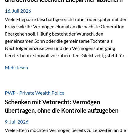
Kindern, sondern langfristig auch den Enkeln zukommen zu…
16. Juli 2026
Viele Ehepaare beschäftigen sich früher oder später mit der
Frage, wie ihr Vermögen einmal an die nächste Generation
übergehen soll. Häufig besteht der Wunsch, den
gemeinsamen Sohn oder die gemeinsame Tochter als
Nachfolger einzusetzen und den Vermögensübergang
bereits heute sinnvoll vorzubereiten. Gleichzeitig steht für
viele Ehepaare ein weiterer Aspekt im Mittelpunkt: Was
Mehr lesen
passiert, wenn einer der beiden verstirbt? Der überlebende
Ehepartner soll auch dann weiterhin finanziell unabhängig
bleiben und uneingeschränkt über das gemeinsame
Vermögen verfügen können. Genau für diese
PWP - Private Wealth Police
Ausgangssituation bietet die Private Wealth Police der
Schenken mit Vetorecht: Vermögen
Vienna-Life eine durchdachte Gestaltungsmöglichkeit. Die
übertragen, ohne die Kontrolle aufzugeben
Ausgangssituation Stellen Sie sich folgendes Beispiel vor:
Ein…
9. Juli 2026
Viele Eltern möchten Vermögen bereits zu Lebzeiten an die