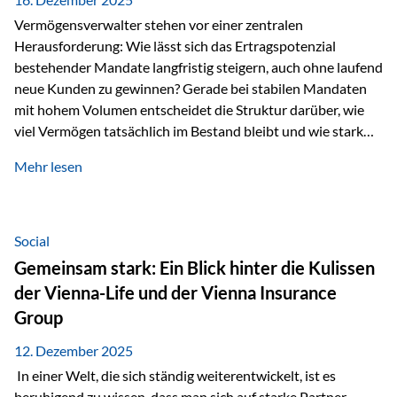
Vermögensverwalter stehen vor einer zentralen
Herausforderung: Wie lässt sich das Ertragspotenzial
bestehender Mandate langfristig steigern, auch ohne laufend
neue Kunden zu gewinnen? Gerade bei stabilen Mandaten
mit hohem Volumen entscheidet die Struktur darüber, wie
viel Vermögen tatsächlich im Bestand bleibt und wie stark
sich das Verwaltungsentgelt über die Jahre entwickelt. Ein
Mehr lesen
Beispiel verdeutlicht diese Wirkung besonders deutlich.
Wird ein Vermögen von 25 Millionen Euro über einen
Zeitraum von 20 Jahren verwaltet, ohne dass neue Kunden
hinzukommen, spielt nicht nur die Rendite eine Rolle. Auch
Social
steuerliche Effekte haben einen erheblichen Einfluss auf…
Gemeinsam stark: Ein Blick hinter die Kulissen
der Vienna-Life und der Vienna Insurance
Group
12. Dezember 2025
In einer Welt, die sich ständig weiterentwickelt, ist es
beruhigend zu wissen, dass man sich auf starke Partner