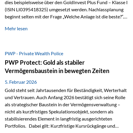
dies beispielsweise über den GoldInvest Plus Fund – Klasse I
(ISIN LI0395418325) umgesetzt werden. Nachlassplanung
beginnt selten mit der Frage „Welche Anlage ist die beste?“.
In der Praxis geht es zuerst um ganz andere Themen:Wer soll
Mehr lesen
was bekommen – wann – und in welcher Struktur?Und vor
allem: Wie lassen sich Streit, Liquiditätsengpässe oder
Notverkäufe vermeiden, wenn ein Todesfall eintritt? Gerade
bei größeren Vermögen ist das entscheidend.
PWP - Private Wealth Police
PWP Protect: Gold als stabiler
Vermögensbaustein in bewegten Zeiten
5. Februar 2026
Gold steht seit Jahrtausenden für Beständigkeit, Werterhalt
und Vertrauen. Auch Anfang 2026 bestätigt sich seine Rolle
als strategischer Baustein in der Vermögensverwaltung –
nicht als kurzfristiges Spekulationsobjekt, sondern als
stabilisierendes Element in langfristig ausgerichteten
Portfolios. Dabei gilt: Kurzfristige Kursrückgänge und
Schwankungen sind jederzeit möglich – insbesondere nach