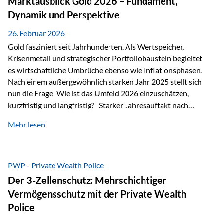
Marktausblick Gold 2026 – Fundament,
nicht ausreichen Traditionelle Nachlassregelungen stoßen
Dynamik und Perspektive
oft…
26. Februar 2026
Gold fasziniert seit Jahrhunderten. Als Wertspeicher,
Krisenmetall und strategischer Portfoliobaustein begleitet
es wirtschaftliche Umbrüche ebenso wie Inflationsphasen.
Nach einem außergewöhnlich starken Jahr 2025 stellt sich
nun die Frage: Wie ist das Umfeld 2026 einzuschätzen,
kurzfristig und langfristig? Starker Jahresauftakt nach
außergewöhnlichem Vorjahr Gold ist mit deutlicher
Mehr lesen
Dynamik in das Jahr 2026 gestartet. Zwischen dem
01.01.2026 und dem 31.01.2026 das Edelmetall: +12,8 % in
USD +11,7 % in EUR Durchschnitt über alle betrachteten
Währungen: +11,5 % Bereits 2025 war ein außergewöhnlich
PWP - Private Wealth Police
starkes Jahr: +64,4 % in USD Durchschnitt über alle
Der 3-Zellenschutz: Mehrschichtiger
Währungen: +56,6 % Langfristig zeigt sich ebenfalls ein
Vermögensschutz mit der Private Wealth
solides…
Police