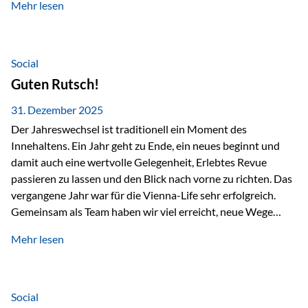
Mehr lesen
Branchentreffen für Finanz- und Versicherungsprofis im
deutschsprachigen Raum. Für uns bietet die Veranstaltung
die ideale Plattform, um aktuelle Themen rund um Vorsorge,
Vermögensstrukturierung und Nachfolgeplanung
Social
gemeinsam zu diskutieren. Persönlich für Sie vor Ort An
Guten Rutsch!
beiden Kongresstagen stehen Ihnen Maximilian
Fichtenbauer, Dirk…
31. Dezember 2025
Der Jahreswechsel ist traditionell ein Moment des
Innehaltens. Ein Jahr geht zu Ende, ein neues beginnt und
damit auch eine wertvolle Gelegenheit, Erlebtes Revue
passieren zu lassen und den Blick nach vorne zu richten. Das
vergangene Jahr war für die Vienna-Life sehr erfolgreich.
Gemeinsam als Team haben wir viel erreicht, neue Wege
beschritten und besondere Momente erlebt.
Mehr lesen
Veranstaltungen wie der Schnifisschnauf, aber auch unsere
Teamevents, vom Minigolf bis zur Weihnachtsfeier, haben
den Zusammenhalt gestärkt und gezeigt, wie wichtig ein
starkes Miteinander ist. Neben diesen gemeinsamen
Social