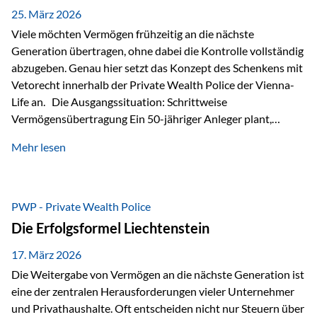
Besonders hervorzuheben ist hierbei Artikel 14 der
25. März 2026
liechtensteinischen Verfassung. Darin…
Viele möchten Vermögen frühzeitig an die nächste
Generation übertragen, ohne dabei die Kontrolle vollständig
abzugeben. Genau hier setzt das Konzept des Schenkens mit
Vetorecht innerhalb der Private Wealth Police der Vienna-
Life an. Die Ausgangssituation: Schrittweise
Vermögensübertragung Ein 50-jähriger Anleger plant,
seinem Kind Vermögen zu übertragen. Dabei soll nicht nur
Mehr lesen
der steuerliche Freibetrag optimal genutzt werden, sondern
auch sichergestellt sein, dass mit dem verschenken Geld
verantwortungsvoll umgegangen wird. Das Ziel:Eine
strukturierte, langfristige Vermögensübertragung, ohne die
PWP - Private Wealth Police
Kontrolle vollständig aus der Hand zu geben. Die Lösung:
Die Erfolgsformel Liechtenstein
Abschmelzung mit Vetorecht Die Umsetzung erfolgt über die
Private Wealth Police…
17. März 2026
Die Weitergabe von Vermögen an die nächste Generation ist
eine der zentralen Herausforderungen vieler Unternehmer
und Privathaushalte. Oft entscheiden nicht nur Steuern über