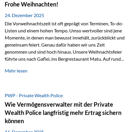
Erlebnissen konnten wir…
Frohe Weihnachten!
24. Dezember 2025
Die Vorweihnachtszeit ist oft geprägt von Terminen, To-do-
Listen und einem hohen Tempo. Umso wertvoller sind jene
Momente, in denen man bewusst innehält, zurückblickt und
gemeinsam feiert. Genau dafür haben wir uns Zeit
genommen und sind hoch hinaus. Unsere Weihnachtsfeier
führte uns nach Gaflei, ins Bergrestaurant Matu. Auf rund
1.500 Metern über dem Rheintal erwartete uns nicht nur ein
Mehr lesen
beeindruckendes Panorama, sondern auch etwas, das im
Alltag oft zu kurz kommt: Ruhe, Klarheit und echter
Weitblick, im wahrsten Sinne des Wortes. Inmitten
verschneiter Landschaft, bei feinem Essen, guter Musik und
PWP - Private Wealth Police
einer entspannten…
Wie Vermögensverwalter mit der Private
Wealth Police langfristig mehr Ertrag sichern
können
16. Dezember 2025