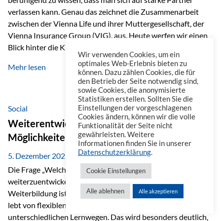
verlassen kann. Genau das zeichnet die Zusammenarbeit
zwischen der Vienna Life und ihrer Muttergesellschaft, der
Vienna Insurance Group (VIG), aus. Heute werfen wir einen
Blick hinter die Kulissen auf eine Unternehmensgruppe mit
Wir verwenden Cookies, um ein
beeindruckender Geschichte, gewachsenem Know-how und
optimales Web-Erlebnis bieten zu
Mehr lesen
einem stabilen Fundament. Ein starkes Netzwerk in ganz
können. Dazu zählen Cookies, die für
den Betrieb der Seite notwendig sind,
Europa Die Vienna Insurance Group ist die führende
sowie Cookies, die anonymisierte
Versicherungsgruppe in Zentral- und Osteuropa. Mit über
Statistiken erstellen. Sollten Sie die
50 Versicherungsgesellschaften in insgesamt 30 Ländern
Social
Einstellungen der vorgeschlagenen
Cookies ändern, können wir die volle
verbindet sie regionale Stärke mit internationaler
Weiterentwicklung im Berufsalltag: Welche
Funktionalität der Seite nicht
Kompetenz.
gewährleisten. Weitere
Möglichkeiten es gibt
Informationen finden Sie in unserer
Datenschutzerklärung
.
5. Dezember 2025
Die Frage „Welche Möglichkeiten gibt es, sich
Cookie Einstellungen
weiterzuentwickeln?“ lässt sich heute vielseitig beantworten.
Alle ablehnen
Alle akzeptieren
Weiterbildung ist längst kein starrer Prozess mehr, sondern
lebt von flexiblen Formaten, individuellen Bedürfnissen und
unterschiedlichen Lernwegen. Das wird besonders deutlich,