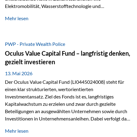
Elektromobilität, Wasserstofftechnologie und
Digitalisierung. Dadurch verbinden sie zwei wichtige
Mehr lesen
Faktoren für Investoren – begrenztes Angebot und
steigende industrielle Nachfrage. Edelmetalle als
Investment mit Zukunftspotenzial Während Gold oft als
klassischer „Sicherheitsanker“ gilt, bieten Silber, Platin und
PWP - Private Wealth Police
Palladium zusätzlich die Chance, von technologischen
Oculus Value Capital Fund – langfristig denken,
Entwicklungen zu profitieren. Die Nachfrage entsteht nicht
gezielt investieren
nur durch Anleger, sondern vor allem durch die Industrie.
Gerade in…
13. Mai 2026
Der Oculus Value Capital Fund (LI0445024008) steht für
einen klar strukturierten, wertorientierten
Investmentansatz. Ziel des Fonds ist es, langfristiges
Kapitalwachstum zu erzielen und zwar durch gezielte
Beteiligungen an ausgewählten Unternehmen sowie durch
Investitionen in Unternehmensanleihen. Dabei verfolgt das
Fondsmanagement eine klare Philosophie: Nicht kurzfristige
Mehr lesen
Marktbewegungen stehen im Fokus, sondern die