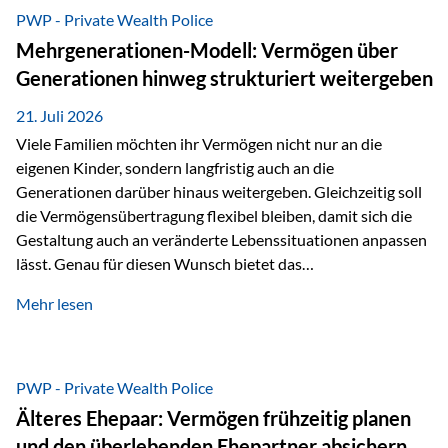
Abwicklung für Vertriebspartner deutlich effizienter
PWP - Private Wealth Police
gestaltet. Anträge werden direkt elektronisch übermittelt,
Mehrgenerationen-Modell: Vermögen über
Medienbrüche reduziert und die weitere Bearbeitung
Generationen hinweg strukturiert weitergeben
beschleunigt. Ab sofort können auch juristische Personen,
wie Kapitalgesellschaften oder Stiftungen, als
21. Juli 2026
Versicherungsnehmer eingesetzt werden. Damit erweitert
Viele Familien möchten ihr Vermögen nicht nur an die
die Vienna-Life die Einsatzmöglichkeiten der Private Wealth
eigenen Kinder, sondern langfristig auch an die
Police insbesondere für…
Generationen darüber hinaus weitergeben. Gleichzeitig soll
die Vermögensübertragung flexibel bleiben, damit sich die
Gestaltung auch an veränderte Lebenssituationen anpassen
lässt. Genau für diesen Wunsch bietet das
Mehrgenerationen-Modell der Private Wealth Police der
Mehr lesen
Vienna-Life eine interessante Lösung. Es ermöglicht,
Vermögen bereits heute generationenübergreifend zu
strukturieren und dennoch flexibel zu bleiben. Die
Ausgangssituation Stellen Sie sich folgende Familie vor: Die
PWP - Private Wealth Police
Großeltern haben über viele Jahre Vermögen aufgebaut. Ihr
Älteres Ehepaar: Vermögen frühzeitig planen
Wunsch ist es, dieses Vermögen nicht nur den eigenen
und den überlebenden Ehepartner absichern