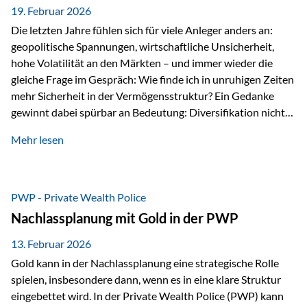
19. Februar 2026
Die letzten Jahre fühlen sich für viele Anleger anders an:
geopolitische Spannungen, wirtschaftliche Unsicherheit,
hohe Volatilität an den Märkten – und immer wieder die
gleiche Frage im Gespräch: Wie finde ich in unruhigen Zeiten
mehr Sicherheit in der Vermögensstruktur? Ein Gedanke
gewinnt dabei spürbar an Bedeutung: Diversifikation nicht
nur über Anlageklassen, sondern auch über Jurisdiktionen.
Mehr lesen
Wer Vermögen ausschließlich in einem Rechtsraum
organisiert, ist auch von dessen Rahmenbedingungen
besonders abhängig. Genau hier kann das Fürstentum
Liechtenstein eine Rolle spielen: außerhalb der EU, ohne
PWP - Private Wealth Police
Euro, mit einem eigenständigen Rechts- und Finanzplatz.
Nachlassplanung mit Gold in der PWP
Und genau an dieser Stelle setzt der 3-Zellenschutz an –…
13. Februar 2026
Gold kann in der Nachlassplanung eine strategische Rolle
spielen, insbesondere dann, wenn es in eine klare Struktur
eingebettet wird. In der Private Wealth Police (PWP) kann