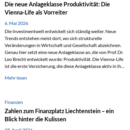
Strecke mit rund 4,8 Kilometern und 680 Höhenmetern
Die neue Anlageklasse Produktivität: Die
stellte die Teilnehmerinnen und Teilnehmer vor eine
Vienna-Life als Vorreiter
sportliche Herausforderung. Doch…
6. Mai 2026
Die Investmentwelt entwickelt sich ständig weiter. Neue
Trends entstehen meist dort, wo sich strukturelle
Veränderungen in Wirtschaft und Gesellschaft abzeichnen.
Genau hier setzt eine neue Anlageklasse an, die von Prof. Dr.
Leo Brecht entwickelt wurde: Produktivität. Die Vienna-Life
ist die erste Versicherung, die diese Anlageklasse aktiv in ihre
Lösung integriert und positioniert sich damit bewusst als
Mehr lesen
Vorreiter. Warum auf das Thema Produktivität setzen? Die
globalen Herausforderungen der Zeit, wie Inflation,
demografischer Wandel oder sinkendes
Wirtschaftswachstum, verändern die Spielregeln für
Finanzen
Investoren. Produktivität adressiert genau diese
Zahlen zum Finanzplatz Liechtenstein – ein
Herausforderungen, da wirtschaftliches Wachstum
Blick hinter die Kulissen
langfristig durch Produktivitätssteigerung entsteht, also
durch die Fähigkeit von Unternehmen, mehr…
28. April 2026