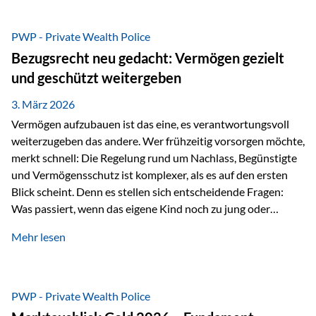
Das Problem: Laufende Besteuerung im Depot Im
Privatdepot fallen an: Abgeltungssteuer Fondsbesteuerung
PWP - Private Wealth Police
(Vorabpauschale, Teilfreistellung) Kein steuerlicher Abzug
Bezugsrecht neu gedacht: Vermögen gezielt
der Vermögensverwaltungs-Gebühren /
und geschützt weitergeben
Depotbankgebühren Jährliches Steuerreporting erforderlich
Zinsen, Dividenden und Kursgewinne werden laufend
3. März 2026
besteuert.
Vermögen aufzubauen ist das eine, es verantwortungsvoll
weiterzugeben das andere. Wer frühzeitig vorsorgen möchte,
merkt schnell: Die Regelung rund um Nachlass, Begünstigte
und Vermögensschutz ist komplexer, als es auf den ersten
Blick scheint. Denn es stellen sich entscheidende Fragen:
Was passiert, wenn das eigene Kind noch zu jung oder
unerfahren ist, um eine größere Summe sinnvoll zu
Mehr lesen
verwalten? Wie kann verhindert werden, dass Ex-Partner,
Gläubiger oder andere Dritte Zugriff auf das Vermögen
erhalten? Und wie lässt sich Vermögen klar und
unbürokratisch übertragen, ohne ausschließlich auf ein
PWP - Private Wealth Police
Testament angewiesen zu sein? Wenn klassische Lösungen