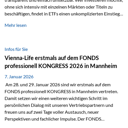
ohne sich intensiv mit einzelnen Märkten oder Titeln zu
beschäftigen, findet in ETFs einen unkomplizierten Einstieg
in den Kapitalmarkt. Aktiv gemanagte Fonds hingegen
Mehr lesen
werden häufig kritisch betrachtet. Sie gelten als teurer,
komplexer und weniger zeitgemäß. Doch greift diese
Einschätzung wirklich zu kurz? Ein differenzierter Blick zeigt:
Beide Ansätze haben ihre Berechtigung und ihre Stärken
Infos für Sie
entfalten sie oft gerade in Kombination. ETFs: Effizient, breit
Vienna-Life erstmals auf dem FONDS
gestreut und klar strukturiert…
professionell KONGRESS 2026 in Mannheim
7. Januar 2026
Am 28. und 29. Januar 2026 sind wir erstmals auf dem
FONDS professionell KONGRESS in Mannheim vertreten.
Damit setzen wir einen weiteren wichtigen Schritt im
persönlichen Dialog mit unseren Vertriebspartnern und
freuen uns auf zwei Tage voller Austausch, neuer
Perspektiven und fachlicher Impulse. Der FONDS
professionell KONGRESS zählt zu den wichtigsten