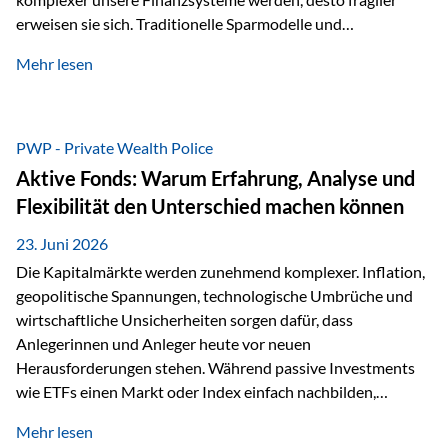
erweisen sie sich. Traditionelle Sparmodelle und
papierbasierte Anlagen, die über Jahrzehnte als
Mehr lesen
unumstößlich galten, versagen angesichts der expansiven
Geldpolitik der Zentralbanken. In diesem Umfeld stellt die
Rückbesinnung auf ein Jahrtausende altes Edelmetall keine
Nostalgie dar, sondern ist die modernste und strategisch
PWP - Private Wealth Police
klügste Antwort auf globale Instabilität. Physische Werte
Aktive Fonds: Warum Erfahrung, Analyse und
und der richtige Rechtsstandort sind heute keine bloße
Flexibilität den Unterschied machen können
Option mehr, sondern eine strategische Notwendigkeit. 1.
Der massive Aufwand hinter einem winzigen…
23. Juni 2026
Die Kapitalmärkte werden zunehmend komplexer. Inflation,
geopolitische Spannungen, technologische Umbrüche und
wirtschaftliche Unsicherheiten sorgen dafür, dass
Anlegerinnen und Anleger heute vor neuen
Herausforderungen stehen. Während passive Investments
wie ETFs einen Markt oder Index einfach nachbilden,
verfolgen aktiv gemanagte Fonds einen anderen Ansatz: Sie
Mehr lesen
setzen auf die Expertise erfahrener Fondsmanager, die