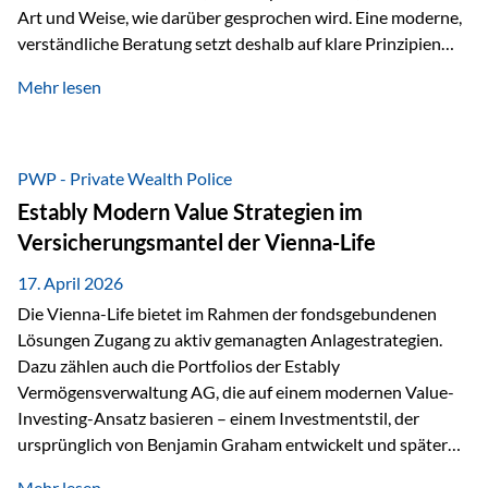
Art und Weise, wie darüber gesprochen wird. Eine moderne,
verständliche Beratung setzt deshalb auf klare Prinzipien
statt auf komplizierte Prognosen. Im Mittelpunkt stehen
Mehr lesen
fünf zentrale Faktoren: eine saubere Struktur, breite
Risikostreuung, Kosteneffizienz, steuerliche Optimierung
und ein wissenschaftlich fundierter Ansatz. Impulse zu
diesem Thema liefern unter anderem die praxisnahen
PWP - Private Wealth Police
Ansätze von Finanzexperte Klaus Rost, der seit vielen Jahren
Estably Modern Value Strategien im
für eine verständliche und…
Versicherungsmantel der Vienna-Life
17. April 2026
Die Vienna-Life bietet im Rahmen der fondsgebundenen
Lösungen Zugang zu aktiv gemanagten Anlagestrategien.
Dazu zählen auch die Portfolios der Estably
Vermögensverwaltung AG, die auf einem modernen Value-
Investing-Ansatz basieren – einem Investmentstil, der
ursprünglich von Benjamin Graham entwickelt und später
durch Investoren wie Warren Buffett weiter geprägt wurde.
Mehr lesen