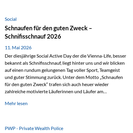
tatsächliche wirtschaftliche Entwicklung von Unternehmen
über viele Jahre hinweg. Als Teil der Produktauswahl
innerhalb der Private Wealth Police der Vienna-Life steht
Social
der Oculus Value Capital Fund für einen langfristig
Schnaufen für den guten Zweck –
orientierten Value-Investing-Ansatz mit Fokus auf
Schnifisschnauf 2026
fundamentale Unternehmensanalyse und nachhaltige
Wertentwicklung. Der Investmentansatz: Value Investing
11. Mai 2026
mit Weitblick Im Zentrum steht ein…
Der diesjährige Social Active Day der die Vienna-Life, besser
bekannt als Schnifisschnauf, liegt hinter uns und wir blicken
auf einen rundum gelungenen Tag voller Sport, Teamgeist
und guter Stimmung zurück. Unter dem Motto „Schnaufen
für den guten Zweck“ trafen sich auch heuer wieder
zahlreiche motivierte Läuferinnen und Läufer am
Dünserberg in Schnifis, um gemeinsam sportliche
Mehr lesen
Höchstleistungen für einen guten Zweck zu erbringen. Mit
grosser Freude dürfen wir verkünden, dass dabei
beeindruckende 14.000 Euro zugunsten des Schulheims
Mäder gesammelt werden konnten. Die anspruchsvolle
PWP - Private Wealth Police