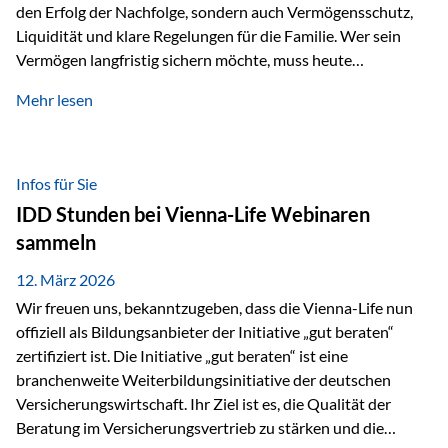
den Erfolg der Nachfolge, sondern auch Vermögensschutz,
Liquidität und klare Regelungen für die Familie. Wer sein
Vermögen langfristig sichern möchte, muss heute
international denken. Und genau hier setzt das Buch
Mehr lesen
„Erfolgsformel Liechtenstein“, herausgegeben und verfasst
von Rolf Klein, an – ein praxisnahes Nachschlagewerk, das
Vermögensnachfolge, Vermögensmanagement und
Vermögensschutz strategisch miteinander verbindet.
Infos für Sie
Warum klassische Nachfolgeplanung oft scheitert Viele
IDD Stunden bei Vienna-Life Webinaren
Vermögen werden erst im Todesfall übertragen. Das kann zu
sammeln
Problemen führen: Hohe Erbschaftsteuern Streitigkeiten
zwischen Erben Liquiditätsprobleme bei Immobilien…
12. März 2026
Wir freuen uns, bekanntzugeben, dass die Vienna-Life nun
offiziell als Bildungsanbieter der Initiative „gut beraten“
zertifiziert ist. Die Initiative „gut beraten“ ist eine
branchenweite Weiterbildungsinitiative der deutschen
Versicherungswirtschaft. Ihr Ziel ist es, die Qualität der
Beratung im Versicherungsvertrieb zu stärken und die