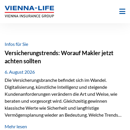
Zum
Inhalt
springen
Infos für Sie
Versicherungstrends: Worauf Makler jetzt
achten sollten
6. August 2026
Die Versicherungsbranche befindet sich im Wandel.
Digitalisierung, künstliche Intelligenz und steigende
Kundenanforderungen verändern die Art und Weise, wie
beraten und vorgesorgt wird. Gleichzeitig gewinnen
klassische Werte wie Sicherheit und langfristige
Vermögensplanung wieder an Bedeutung. Welche Trends
sollten Versicherungsmakler deshalb aktuell besonders im
Mehr lesen
Blick behalten? Digitalisierung und KI verändern die