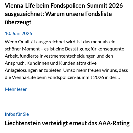
zahlreiche Zukunftstechnologien praktisch unverzichtbar.
Vienna-Life beim Fondspolicen-Summit 2026
Silber findet sich unter anderem in: Solarmodulen
ausgezeichnet: Warum unsere Fondsliste
Elektrofahrzeugen Halbleitern Smartphones und Tablets…
überzeugt
10. Juni 2026
Wenn Qualität ausgezeichnet wird, ist das mehr als ein
schöner Moment – es ist eine Bestätigung für konsequente
Arbeit, fundierte Investmententscheidungen und den
Anspruch, Kundinnen und Kunden attraktive
Anlagelösungen anzubieten. Umso mehr freuen wir uns, dass
die Vienna-Life beim Fondspolicen-Summit 2026 in der
Kategorie ETF/Passiv ausgezeichnet wurde. Grundlage
Mehr lesen
dieser Ehrung ist der renommierte Fondspolicenreport der
SAM – Smart Asset Management Service GmbH, bei dem
mehr als 20 Fondspolicen-Anbieter aus Investmentsicht
analysiert und verglichen wurden. Das Ergebnis: Die ETF-
Infos für Sie
Auswahl der Vienna-Life zählt zu den drei besten Angeboten
Liechtenstein verteidigt erneut das AAA-Rating
am Markt. Für uns ist diese Auszeichnung eine Bestätigung