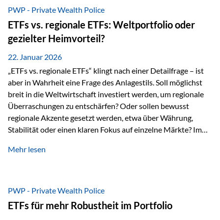
gerade dann, wenn Märkte nervös werden,…
PWP - Private Wealth Police
ETFs vs. regionale ETFs: Weltportfolio oder
gezielter Heimvorteil?
22. Januar 2026
„ETFs vs. regionale ETFs“ klingt nach einer Detailfrage – ist
aber in Wahrheit eine Frage des Anlagestils. Soll möglichst
breit in die Weltwirtschaft investiert werden, um regionale
Überraschungen zu entschärfen? Oder sollen bewusst
regionale Akzente gesetzt werden, etwa über Währung,
Stabilität oder einen klaren Fokus auf einzelne Märkte? Im
Rahmen der fondsgebundenen Lebensversicherung Private
Mehr lesen
Wealth Police der Vienna-Life lassen sich beide Ansätze
kombinieren. Der „Schutz“ im Portfolio entsteht dabei nicht
als Garantie, sondern als Zusammenspiel aus
Risikostreuung, Inflationsrobustheit und Stabilisierung. 1)
PWP - Private Wealth Police
Die Philosophiefrage: breit oder bewusst? Global investieren
ETFs für mehr Robustheit im Portfolio
bedeutet: Das Portfolio bildet die Weltmärkte möglichst