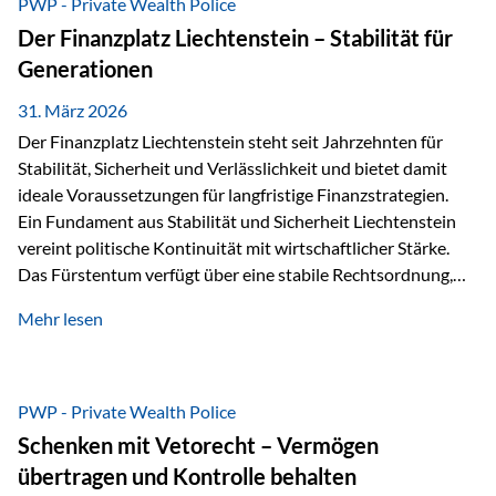
PWP - Private Wealth Police
heißt das:Diese Gelder gehören im Konkursfall nicht zur
Der Finanzplatz Liechtenstein – Stabilität für
allgemeinen Konkursmasse, sondern werden ausschließlich
Generationen
zur Erfüllung…
31. März 2026
Der Finanzplatz Liechtenstein steht seit Jahrzehnten für
Stabilität, Sicherheit und Verlässlichkeit und bietet damit
ideale Voraussetzungen für langfristige Finanzstrategien.
Ein Fundament aus Stabilität und Sicherheit Liechtenstein
vereint politische Kontinuität mit wirtschaftlicher Stärke.
Das Fürstentum verfügt über eine stabile Rechtsordnung,
die auf einer parlamentarischen Demokratie mit
Mehr lesen
monarchischen Elementen basiert. Diese Struktur schafft
nicht nur politische Stabilität, sondern auch eine
außergewöhnlich hohe Planungssicherheit für Investoren
und Unternehmen. Ein wesentliches Merkmal ist die
PWP - Private Wealth Police
Staatsfinanzierung: Liechtenstein weist keine
Schenken mit Vetorecht – Vermögen
Staatsschulden auf, und der Schutz der wirtschaftlichen
übertragen und Kontrolle behalten
Interessen der Bevölkerung ist in der Verfassung verankert.