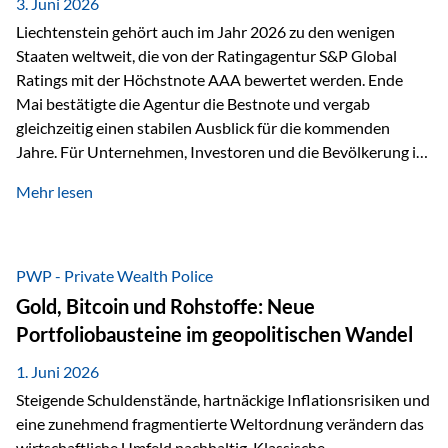
unseres Weges und unseres Anspruchs,…
3. Juni 2026
Liechtenstein gehört auch im Jahr 2026 zu den wenigen
Staaten weltweit, die von der Ratingagentur S&P Global
Ratings mit der Höchstnote AAA bewertet werden. Ende
Mai bestätigte die Agentur die Bestnote und vergab
gleichzeitig einen stabilen Ausblick für die kommenden
Jahre. Für Unternehmen, Investoren und die Bevölkerung ist
diese Einstufung ein wichtiges Signal. Sie unterstreicht die
Mehr lesen
finanzielle Stabilität des Landes sowie das Vertrauen
internationaler Märkte in den Wirtschafts- und
Finanzstandort Liechtenstein. Starker Wirtschaftsstandort
trotz Herausforderungen Die weltwirtschaftlichen
PWP - Private Wealth Police
Rahmenbedingungen bleiben anspruchsvoll. Geopolitische
Gold, Bitcoin und Rohstoffe: Neue
Unsicherheiten, eine verhaltene Investitionstätigkeit und
Portfoliobausteine im geopolitischen Wandel
eine schwächere Nachfrage in wichtigen Exportmärkten
beeinflussen auch die liechtensteinische Wirtschaft.
1. Juni 2026
Dennoch sieht…
Steigende Schuldenstände, hartnäckige Inflationsrisiken und
eine zunehmend fragmentierte Weltordnung verändern das
wirtschaftliche Umfeld nachhaltig. Klassische