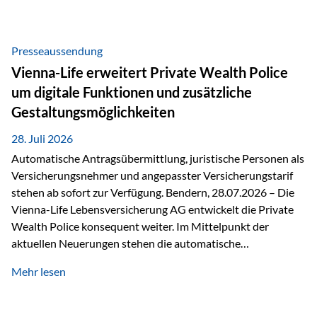
Beratung Digitale Prozesse und künstliche Intelligenz sind
längst Teil des Versicherungsalltags. Sie erleichtern
administrative Aufgaben, beschleunigen Abläufe und
Presseaussendung
schaffen mehr Zeit für das Wesentliche: die persönliche
Vienna-Life erweitert Private Wealth Police
Beratung. Gerade deshalb wird die individuelle Betreuung
um digitale Funktionen und zusätzliche
zum entscheidenden Erfolgsfaktor. Technologie kann
Gestaltungsmöglichkeiten
unterstützen, Vertrauen entsteht jedoch weiterhin im
persönlichen Gespräch. Bei der Vienna-Life reagieren…
28. Juli 2026
Automatische Antragsübermittlung, juristische Personen als
Versicherungsnehmer und angepasster Versicherungstarif
stehen ab sofort zur Verfügung. Bendern, 28.07.2026 – Die
Vienna-Life Lebensversicherung AG entwickelt die Private
Wealth Police konsequent weiter. Im Mittelpunkt der
aktuellen Neuerungen stehen die automatische
Antragsübermittlung, die Möglichkeit, juristische Personen
Mehr lesen
als Versicherungsnehmer einzusetzen, sowie eine
Überarbeitung des zugrundeliegenden Versicherungstarifes.
Durch die automatische Antragsübermittlung wird die