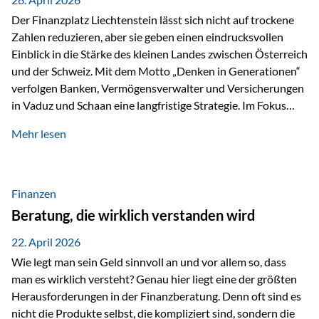
Der Finanzplatz Liechtenstein lässt sich nicht auf trockene
Zahlen reduzieren, aber sie geben einen eindrucksvollen
Einblick in die Stärke des kleinen Landes zwischen Österreich
und der Schweiz. Mit dem Motto „Denken in Generationen“
verfolgen Banken, Vermögensverwalter und Versicherungen
in Vaduz und Schaan eine langfristige Strategie. Im Fokus
stehen dabei vor allem: Qualität Stabilität internationaler
Mehr lesen
Marktzugang Liechtenstein hat sich in den letzten Jahren zu
einem wichtigen Drehpunkt für grenzüberschreitende
Finanzdienstleistungen entwickelt – und die aktuellsten
verfügbaren Kennzahlen (Stand Ende 2024, veröffentlicht
Finanzen
2025/2026)…
Beratung, die wirklich verstanden wird
22. April 2026
Wie legt man sein Geld sinnvoll an und vor allem so, dass
man es wirklich versteht? Genau hier liegt eine der größten
Herausforderungen in der Finanzberatung. Denn oft sind es
nicht die Produkte selbst, die kompliziert sind, sondern die