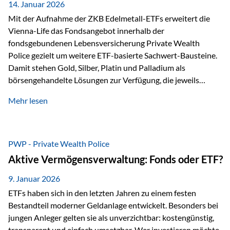
breit ab, ohne die…
14. Januar 2026
Mit der Aufnahme der ZKB Edelmetall-ETFs erweitert die
Vienna-Life das Fondsangebot innerhalb der
fondsgebundenen Lebensversicherung Private Wealth
Police gezielt um weitere ETF-basierte Sachwert-Bausteine.
Damit stehen Gold, Silber, Platin und Palladium als
börsengehandelte Lösungen zur Verfügung, die jeweils
physisch hinterlegte Edelmetalle abbilden. Der Fokus liegt
Mehr lesen
dabei nicht auf einzelnen Marktmeinungen, sondern auf
einer systematischen Portfoliologik: ETFs dienen als
transparente, effiziente Bausteine für Risikostreuung,
Inflationsrobustheit und Stabilisierung – eingebettet in eine
PWP - Private Wealth Police
liechtensteinische Versicherungsstruktur. Die
Aktive Vermögensverwaltung: Fonds oder ETF?
Sicherheitsarchitektur: Liechtenstein als Strukturprinzip Die
Private Wealth Police positioniert sich mit einer dreistufigen
9. Januar 2026
Sicherheitsarchitektur, die auf mehreren Ebenen ansetzt:
ETFs haben sich in den letzten Jahren zu einem festen
Stufe 1: Versicherer-Ebene • Versicherung mit…
Bestandteil moderner Geldanlage entwickelt. Besonders bei
jungen Anleger gelten sie als unverzichtbar: kostengünstig,
transparent und einfach umsetzbar. Wer investieren möchte,