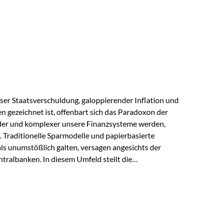
s der Praxis Stellen Sie sich folgende Situation vor:
er einen Teil seines Vermögens. Einige Jahre später
urzfristig verwenden, um…
lloser Staatsverschuldung, galoppierender Inflation und
n gezeichnet ist, offenbart sich das Paradoxon der
aler und komplexer unsere Finanzsysteme werden,
h. Traditionelle Sparmodelle und papierbasierte
als unumstößlich galten, versagen angesichts der
tralbanken. In diesem Umfeld stellt die
ende altes Edelmetall keine Nostalgie dar, sondern ist
klügste Antwort auf globale Instabilität. Physische
standort sind heute keine bloße Option mehr, sondern
eit. 1. Der massive Aufwand hinter einem winzigen…