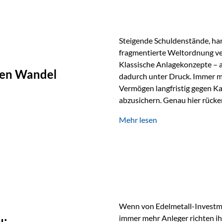
Steigende Schuldenstände, har
fragmentierte Weltordnung ver
Klassische Anlagekonzepte – al
chen Wandel
dadurch unter Druck. Immer m
Vermögen langfristig gegen Ka
abzusichern. Genau hier rücke
Rohstoffe und digitale Assets
Mehr lesen
Rolle zurück Gold erlebt derz
Wertspeicher. Treiber sind Re
Spannungen und ein schleiche
Papierwährungen. Wie groß die
Langfristvergleich: Seit…
Wenn von Edelmetall-Investmen
immer mehr Anleger richten ihr