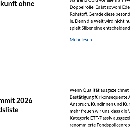
ukunft ohne
Doppelrolle: Es ist sowohl Ede
Rohstoff. Gerade diese besond
je. Denn die Welt wird nicht n
spielt Silber eine entscheiden
Silber verfügt über die höchste
Mehr lesen
Eigenschaft macht es für zahl
Silber findet sich unter ande
Smartphones und Tablets…
Wenn Qualität ausgezeichnet w
Bestätigung für konsequente 
ummit 2026
Anspruch, Kundinnen und Kun
sliste
mehr freuen wir uns, dass die
Kategorie ETF/Passiv ausgezei
renommierte Fondspolicenrep