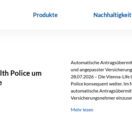
Produkte
Nachhaltigkeit
Automatische Antragsübermitt
und angepasster Versicherungs
lth Police um
28.07.2026 – Die Vienna-Life 
e
Police konsequent weiter. Im 
automatische Antragsübermittl
Versicherungsnehmer einzuset
Versicherungstarifes. Durch d
Mehr lesen
Abwicklung für Vertriebspartne
elektronisch übermittelt, Med
beschleunigt. Ab sofort können