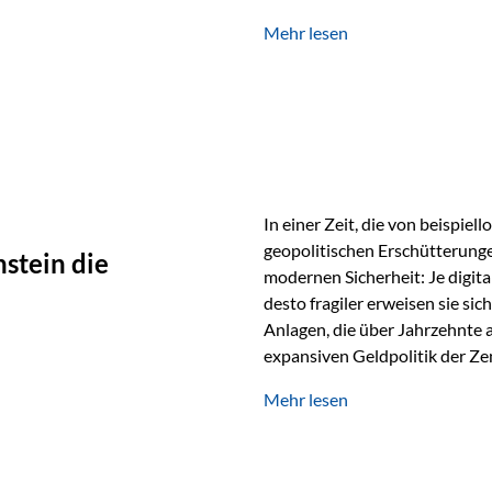
verwendet wird. Ein Beispiel au
Mehr lesen
Ein Vater schenkt seiner Tocht
möchte die Tochter das Geld k
In einer Zeit, die von beispie
geopolitischen Erschütterunge
stein die
modernen Sicherheit: Je digit
desto fragiler erweisen sie sic
Anlagen, die über Jahrzehnte 
expansiven Geldpolitik der Zen
Rückbesinnung auf ein Jahrtaus
Mehr lesen
die modernste und strategisch 
Werte und der richtige Rechts
eine strategische Notwendigk