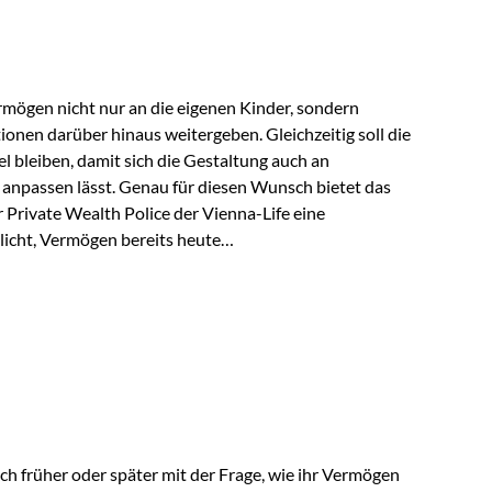
rungsnehmer eingesetzt werden. Damit erweitert die
hkeiten der Private Wealth Police insbesondere für…
rmögen nicht nur an die eigenen Kinder, sondern
tionen darüber hinaus weitergeben. Gleichzeitig soll die
 bleiben, damit sich die Gestaltung auch an
anpassen lässt. Genau für diesen Wunsch bietet das
Private Wealth Police der Vienna-Life eine
licht, Vermögen bereits heute
trukturieren und dennoch flexibel zu bleiben. Die
sich folgende Familie vor: Die Großeltern haben über
t. Ihr Wunsch ist es, dieses Vermögen nicht nur den
gfristig auch den Enkeln zukommen zu…
ch früher oder später mit der Frage, wie ihr Vermögen