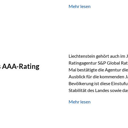
GmbH, bei dem mehr als 20 Fo
Mehr lesen
und verglichen wurden. Das Er
drei besten Angeboten am Mark
unseres Weges und unseres A
Liechtenstein gehört auch im 
Ratingagentur S&P Global Rat
as AAA-Rating
Mai bestätigte die Agentur die
Ausblick für die kommenden J
Bevölkerung ist diese Einstufun
Stabilität des Landes sowie da
und Finanzstandort Liechtenst
Mehr lesen
Herausforderungen Die weltw
anspruchsvoll. Geopolitische U
und eine schwächere Nachfrag
liechtensteinische Wirtschaft