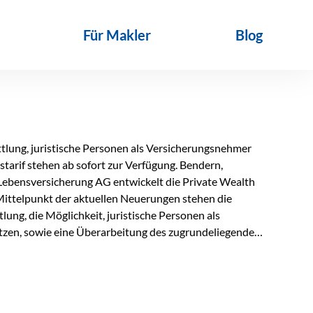
Für Makler
Blog
lung, juristische Personen als Versicherungsnehmer
tarif stehen ab sofort zur Verfügung. Bendern,
Lebensversicherung AG entwickelt die Private Wealth
Mittelpunkt der aktuellen Neuerungen stehen die
ung, die Möglichkeit, juristische Personen als
zen, sowie eine Überarbeitung des zugrundeliegenden
ie automatische Antragsübermittlung wird die
r deutlich effizienter gestaltet. Anträge werden direkt
ienbrüche reduziert und die weitere Bearbeitung
 auch juristische Personen, wie Kapitalgesellschaften