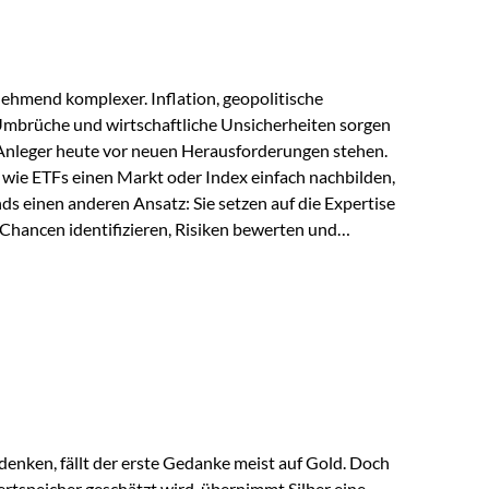
ehmend komplexer. Inflation, geopolitische
mbrüche und wirtschaftliche Unsicherheiten sorgen
 Anleger heute vor neuen Herausforderungen stehen.
wie ETFs einen Markt oder Index einfach nachbilden,
ds einen anderen Ansatz: Sie setzen auf die Expertise
Chancen identifizieren, Risiken bewerten und
erade in einem Umfeld, das von schnellen Veränderungen
ve Herangehensweise einen entscheidenden Mehrwert
nds aus? Aktive Fonds verfolgen das Ziel, nicht nur
rn gezielt Anlageentscheidungen zu treffen.
nternehmen,…
enken, fällt der erste Gedanke meist auf Gold. Doch
rtspeicher geschätzt wird, übernimmt Silber eine