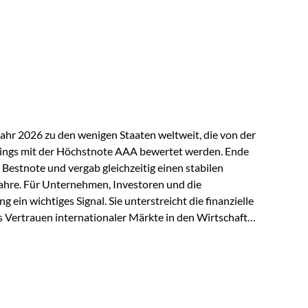
ndspolicen-Anbieter aus Investmentsicht analysiert
gebnis: Die ETF-Auswahl der Vienna-Life zählt zu den
t. Für uns ist diese Auszeichnung eine Bestätigung
nspruchs,…
Jahr 2026 zu den wenigen Staaten weltweit, die von der
ings mit der Höchstnote AAA bewertet werden. Ende
 Bestnote und vergab gleichzeitig einen stabilen
ahre. Für Unternehmen, Investoren und die
g ein wichtiges Signal. Sie unterstreicht die finanzielle
s Vertrauen internationaler Märkte in den Wirtschafts-
ein. Starker Wirtschaftsstandort trotz
irtschaftlichen Rahmenbedingungen bleiben
nsicherheiten, eine verhaltene Investitionstätigkeit
e in wichtigen Exportmärkten beeinflussen auch die
. Dennoch sieht…