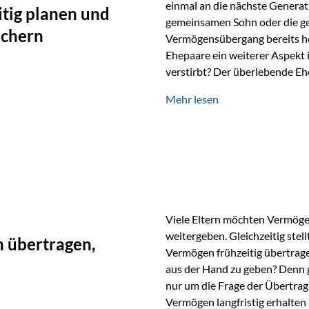
einmal an die nächste Generat
tig planen und
gemeinsamen Sohn oder die ge
ichern
Vermögensübergang bereits heut
Ehepaare ein weiterer Aspekt 
verstirbt? Der überlebende Ehe
unabhängig bleiben und unei
Mehr lesen
können. Genau für diese Ausga
Vienna-Life eine durchdachte
Stellen Sie sich folgendes Beis
Viele Eltern möchten Vermögen
weitergeben. Gleichzeitig stell
 übertragen,
Vermögen frühzeitig übertrag
aus der Hand zu geben? Denn 
nur um die Frage der Übertragu
Vermögen langfristig erhalten