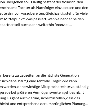
ion übergehen soll. Häufig besteht der Wunsch, den
meinsame Tochter als Nachfolger einzusetzen und den
e sinnvoll vorzubereiten. Gleichzeitig steht für viele
im Mittelpunkt: Was passiert, wenn einer der beiden
partner soll auch dann weiterhin finanziell
ngeschränkt über das gemeinsame Vermögen verfügen
ngssituation bietet die Private Wealth Police der
 Gestaltungsmöglichkeit. Die Ausgangssituation
piel vor: Ein…
 bereits zu Lebzeiten an die nächste Generation
t sich dabei häufig eine zentrale Frage: Wie kann
en werden, ohne wichtige Mitspracherechte vollständig
gerade bei größeren Vermögenswerten geht es nicht
ng. Es geht auch darum, sicherzustellen, dass das
 bleibt und entsprechend der ursprünglichen Planung