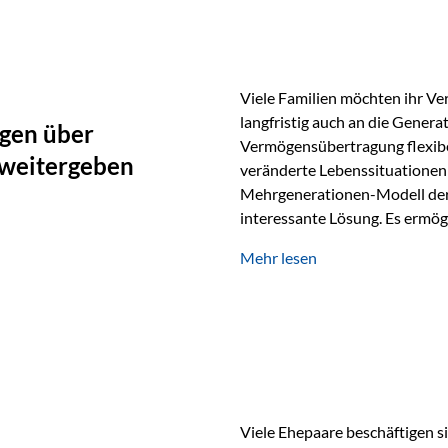
oder Stiftungen, als Versiche
Vienna-Life die Einsatzmöglic
Viele Familien möchten ihr Ve
langfristig auch an die Genera
gen über
Vermögensübertragung flexibel
 weitergeben
veränderte Lebenssituationen 
Mehrgenerationen-Modell der 
interessante Lösung. Es ermög
generationenübergreifend zu s
Mehr lesen
Ausgangssituation Stellen Sie 
viele Jahre Vermögen aufgebau
eigenen Kindern, sondern lan
Viele Ehepaare beschäftigen si