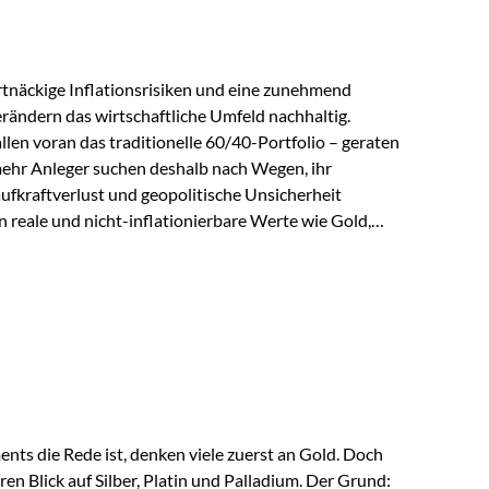
tnäckige Inflationsrisiken und eine zunehmend
ändern das wirtschaftliche Umfeld nachhaltig.
len voran das traditionelle 60/40-Portfolio – geraten
ehr Anleger suchen deshalb nach Wegen, ihr
ufkraftverlust und geopolitische Unsicherheit
n reale und nicht-inflationierbare Werte wie Gold,
 wieder in den Fokus. Gold gewinnt seine monetäre
eit eine bemerkenswerte Renaissance als monetärer
kordkäufe der Zentralbanken, geopolitische
nder Vertrauensverlust in ungedeckte
ser Vertrauensverlust ausfällt, zeigt ein nüchterner
ts die Rede ist, denken viele zuerst an Gold. Doch
en Blick auf Silber, Platin und Palladium. Der Grund: