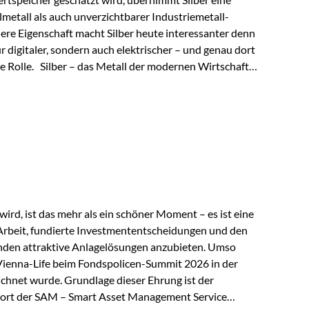
lmetall als auch unverzichtbarer Industriemetall-
ere Eigenschaft macht Silber heute interessanter denn
ur digitaler, sondern auch elektrischer – und genau dort
de Rolle. Silber – das Metall der modernen Wirtschaft
 elektrische Leitfähigkeit aller Metalle. Diese
reiche Zukunftstechnologien praktisch unverzichtbar.
rem in: Solarmodulen Elektrofahrzeugen Halbleitern
ird, ist das mehr als ein schöner Moment – es ist eine
Arbeit, fundierte Investmententscheidungen und den
den attraktive Anlagelösungen anzubieten. Umso
 Vienna-Life beim Fondspolicen-Summit 2026 in der
chnet wurde. Grundlage dieser Ehrung ist der
ort der SAM – Smart Asset Management Service