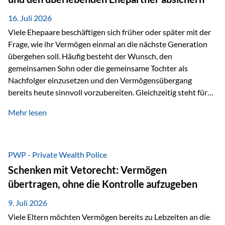
Kindern, sondern langfristig auch den Enkeln zukommen zu…
16. Juli 2026
Viele Ehepaare beschäftigen sich früher oder später mit der
Frage, wie ihr Vermögen einmal an die nächste Generation
übergehen soll. Häufig besteht der Wunsch, den
gemeinsamen Sohn oder die gemeinsame Tochter als
Nachfolger einzusetzen und den Vermögensübergang
bereits heute sinnvoll vorzubereiten. Gleichzeitig steht für
viele Ehepaare ein weiterer Aspekt im Mittelpunkt: Was
Mehr lesen
passiert, wenn einer der beiden verstirbt? Der überlebende
Ehepartner soll auch dann weiterhin finanziell unabhängig
bleiben und uneingeschränkt über das gemeinsame
Vermögen verfügen können. Genau für diese
PWP - Private Wealth Police
Ausgangssituation bietet die Private Wealth Police der
Schenken mit Vetorecht: Vermögen
Vienna-Life eine durchdachte Gestaltungsmöglichkeit. Die
übertragen, ohne die Kontrolle aufzugeben
Ausgangssituation Stellen Sie sich folgendes Beispiel vor:
Ein…
9. Juli 2026
Viele Eltern möchten Vermögen bereits zu Lebzeiten an die