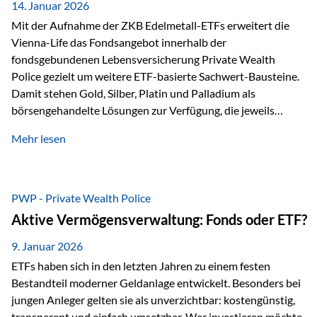
breit ab, ohne die…
14. Januar 2026
Mit der Aufnahme der ZKB Edelmetall-ETFs erweitert die
Vienna-Life das Fondsangebot innerhalb der
fondsgebundenen Lebensversicherung Private Wealth
Police gezielt um weitere ETF-basierte Sachwert-Bausteine.
Damit stehen Gold, Silber, Platin und Palladium als
börsengehandelte Lösungen zur Verfügung, die jeweils
physisch hinterlegte Edelmetalle abbilden. Der Fokus liegt
Mehr lesen
dabei nicht auf einzelnen Marktmeinungen, sondern auf
einer systematischen Portfoliologik: ETFs dienen als
transparente, effiziente Bausteine für Risikostreuung,
Inflationsrobustheit und Stabilisierung – eingebettet in eine
PWP - Private Wealth Police
liechtensteinische Versicherungsstruktur. Die
Aktive Vermögensverwaltung: Fonds oder ETF?
Sicherheitsarchitektur: Liechtenstein als Strukturprinzip Die
Private Wealth Police positioniert sich mit einer dreistufigen
9. Januar 2026
Sicherheitsarchitektur, die auf mehreren Ebenen ansetzt:
ETFs haben sich in den letzten Jahren zu einem festen
Stufe 1: Versicherer-Ebene • Versicherung mit…
Bestandteil moderner Geldanlage entwickelt. Besonders bei
jungen Anleger gelten sie als unverzichtbar: kostengünstig,
transparent und einfach umsetzbar. Wer investieren möchte,