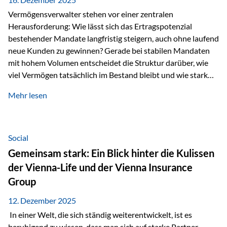
Vermögensverwalter stehen vor einer zentralen
Herausforderung: Wie lässt sich das Ertragspotenzial
bestehender Mandate langfristig steigern, auch ohne laufend
neue Kunden zu gewinnen? Gerade bei stabilen Mandaten
mit hohem Volumen entscheidet die Struktur darüber, wie
viel Vermögen tatsächlich im Bestand bleibt und wie stark
sich das Verwaltungsentgelt über die Jahre entwickelt. Ein
Mehr lesen
Beispiel verdeutlicht diese Wirkung besonders deutlich.
Wird ein Vermögen von 25 Millionen Euro über einen
Zeitraum von 20 Jahren verwaltet, ohne dass neue Kunden
hinzukommen, spielt nicht nur die Rendite eine Rolle. Auch
Social
steuerliche Effekte haben einen erheblichen Einfluss auf…
Gemeinsam stark: Ein Blick hinter die Kulissen
der Vienna-Life und der Vienna Insurance
Group
12. Dezember 2025
In einer Welt, die sich ständig weiterentwickelt, ist es
beruhigend zu wissen, dass man sich auf starke Partner