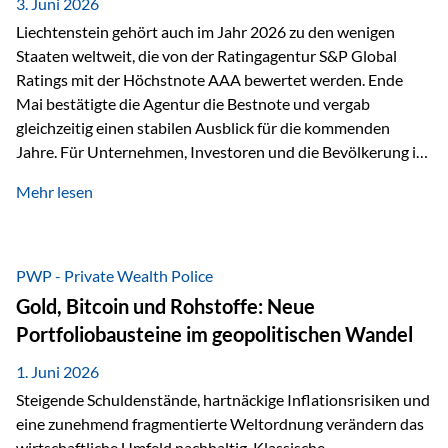
unseres Weges und unseres Anspruchs,…
3. Juni 2026
Liechtenstein gehört auch im Jahr 2026 zu den wenigen
Staaten weltweit, die von der Ratingagentur S&P Global
Ratings mit der Höchstnote AAA bewertet werden. Ende
Mai bestätigte die Agentur die Bestnote und vergab
gleichzeitig einen stabilen Ausblick für die kommenden
Jahre. Für Unternehmen, Investoren und die Bevölkerung ist
diese Einstufung ein wichtiges Signal. Sie unterstreicht die
Mehr lesen
finanzielle Stabilität des Landes sowie das Vertrauen
internationaler Märkte in den Wirtschafts- und
Finanzstandort Liechtenstein. Starker Wirtschaftsstandort
trotz Herausforderungen Die weltwirtschaftlichen
PWP - Private Wealth Police
Rahmenbedingungen bleiben anspruchsvoll. Geopolitische
Gold, Bitcoin und Rohstoffe: Neue
Unsicherheiten, eine verhaltene Investitionstätigkeit und
Portfoliobausteine im geopolitischen Wandel
eine schwächere Nachfrage in wichtigen Exportmärkten
beeinflussen auch die liechtensteinische Wirtschaft.
1. Juni 2026
Dennoch sieht…
Steigende Schuldenstände, hartnäckige Inflationsrisiken und
eine zunehmend fragmentierte Weltordnung verändern das
wirtschaftliche Umfeld nachhaltig. Klassische