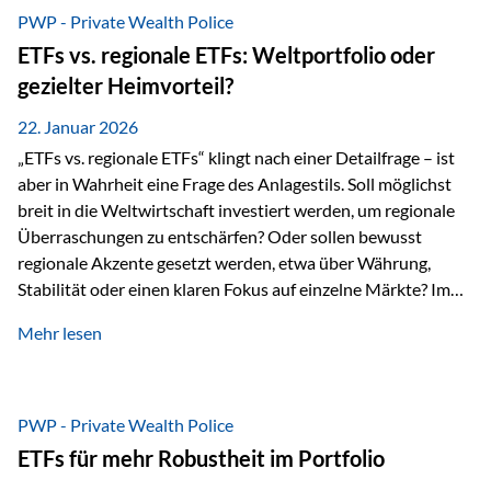
gerade dann, wenn Märkte nervös werden,…
PWP - Private Wealth Police
ETFs vs. regionale ETFs: Weltportfolio oder
gezielter Heimvorteil?
22. Januar 2026
„ETFs vs. regionale ETFs“ klingt nach einer Detailfrage – ist
aber in Wahrheit eine Frage des Anlagestils. Soll möglichst
breit in die Weltwirtschaft investiert werden, um regionale
Überraschungen zu entschärfen? Oder sollen bewusst
regionale Akzente gesetzt werden, etwa über Währung,
Stabilität oder einen klaren Fokus auf einzelne Märkte? Im
Rahmen der fondsgebundenen Lebensversicherung Private
Mehr lesen
Wealth Police der Vienna-Life lassen sich beide Ansätze
kombinieren. Der „Schutz“ im Portfolio entsteht dabei nicht
als Garantie, sondern als Zusammenspiel aus
Risikostreuung, Inflationsrobustheit und Stabilisierung. 1)
PWP - Private Wealth Police
Die Philosophiefrage: breit oder bewusst? Global investieren
ETFs für mehr Robustheit im Portfolio
bedeutet: Das Portfolio bildet die Weltmärkte möglichst