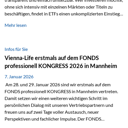
ohne sich intensiv mit einzelnen Märkten oder Titeln zu
beschäftigen, findet in ETFs einen unkomplizierten Einstieg
in den Kapitalmarkt. Aktiv gemanagte Fonds hingegen
Mehr lesen
werden häufig kritisch betrachtet. Sie gelten als teurer,
komplexer und weniger zeitgemäß. Doch greift diese
Einschätzung wirklich zu kurz? Ein differenzierter Blick zeigt:
Beide Ansätze haben ihre Berechtigung und ihre Stärken
Infos für Sie
entfalten sie oft gerade in Kombination. ETFs: Effizient, breit
Vienna-Life erstmals auf dem FONDS
gestreut und klar strukturiert…
professionell KONGRESS 2026 in Mannheim
7. Januar 2026
Am 28. und 29. Januar 2026 sind wir erstmals auf dem
FONDS professionell KONGRESS in Mannheim vertreten.
Damit setzen wir einen weiteren wichtigen Schritt im
persönlichen Dialog mit unseren Vertriebspartnern und
freuen uns auf zwei Tage voller Austausch, neuer
Perspektiven und fachlicher Impulse. Der FONDS
professionell KONGRESS zählt zu den wichtigsten