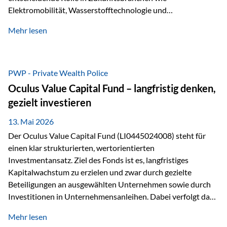
Elektromobilität, Wasserstofftechnologie und
Digitalisierung. Dadurch verbinden sie zwei wichtige
Mehr lesen
Faktoren für Investoren – begrenztes Angebot und
steigende industrielle Nachfrage. Edelmetalle als
Investment mit Zukunftspotenzial Während Gold oft als
klassischer „Sicherheitsanker“ gilt, bieten Silber, Platin und
PWP - Private Wealth Police
Palladium zusätzlich die Chance, von technologischen
Oculus Value Capital Fund – langfristig denken,
Entwicklungen zu profitieren. Die Nachfrage entsteht nicht
gezielt investieren
nur durch Anleger, sondern vor allem durch die Industrie.
Gerade in…
13. Mai 2026
Der Oculus Value Capital Fund (LI0445024008) steht für
einen klar strukturierten, wertorientierten
Investmentansatz. Ziel des Fonds ist es, langfristiges
Kapitalwachstum zu erzielen und zwar durch gezielte
Beteiligungen an ausgewählten Unternehmen sowie durch
Investitionen in Unternehmensanleihen. Dabei verfolgt das
Fondsmanagement eine klare Philosophie: Nicht kurzfristige
Mehr lesen
Marktbewegungen stehen im Fokus, sondern die