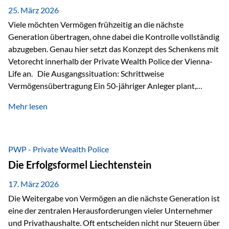
Besonders hervorzuheben ist hierbei Artikel 14 der
25. März 2026
liechtensteinischen Verfassung. Darin…
Viele möchten Vermögen frühzeitig an die nächste
Generation übertragen, ohne dabei die Kontrolle vollständig
abzugeben. Genau hier setzt das Konzept des Schenkens mit
Vetorecht innerhalb der Private Wealth Police der Vienna-
Life an. Die Ausgangssituation: Schrittweise
Vermögensübertragung Ein 50-jähriger Anleger plant,
seinem Kind Vermögen zu übertragen. Dabei soll nicht nur
Mehr lesen
der steuerliche Freibetrag optimal genutzt werden, sondern
auch sichergestellt sein, dass mit dem verschenken Geld
verantwortungsvoll umgegangen wird. Das Ziel:Eine
strukturierte, langfristige Vermögensübertragung, ohne die
PWP - Private Wealth Police
Kontrolle vollständig aus der Hand zu geben. Die Lösung:
Die Erfolgsformel Liechtenstein
Abschmelzung mit Vetorecht Die Umsetzung erfolgt über die
Private Wealth Police…
17. März 2026
Die Weitergabe von Vermögen an die nächste Generation ist
eine der zentralen Herausforderungen vieler Unternehmer
und Privathaushalte. Oft entscheiden nicht nur Steuern über