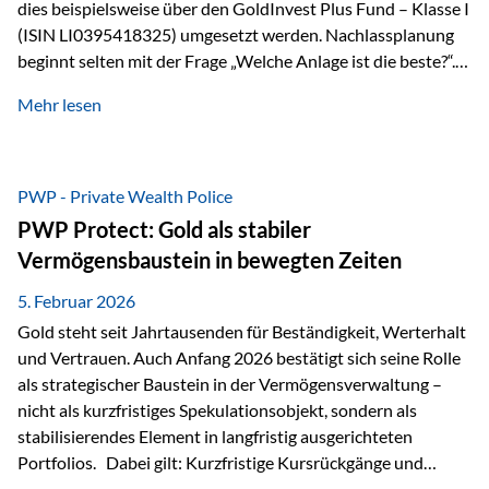
dies beispielsweise über den GoldInvest Plus Fund – Klasse I
(ISIN LI0395418325) umgesetzt werden. Nachlassplanung
beginnt selten mit der Frage „Welche Anlage ist die beste?“.
In der Praxis geht es zuerst um ganz andere Themen:Wer soll
Mehr lesen
was bekommen – wann – und in welcher Struktur?Und vor
allem: Wie lassen sich Streit, Liquiditätsengpässe oder
Notverkäufe vermeiden, wenn ein Todesfall eintritt? Gerade
bei größeren Vermögen ist das entscheidend.
PWP - Private Wealth Police
PWP Protect: Gold als stabiler
Vermögensbaustein in bewegten Zeiten
5. Februar 2026
Gold steht seit Jahrtausenden für Beständigkeit, Werterhalt
und Vertrauen. Auch Anfang 2026 bestätigt sich seine Rolle
als strategischer Baustein in der Vermögensverwaltung –
nicht als kurzfristiges Spekulationsobjekt, sondern als
stabilisierendes Element in langfristig ausgerichteten
Portfolios. Dabei gilt: Kurzfristige Kursrückgänge und
Schwankungen sind jederzeit möglich – insbesondere nach