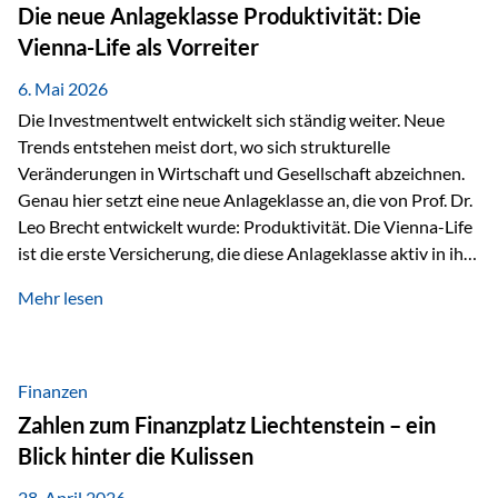
Strecke mit rund 4,8 Kilometern und 680 Höhenmetern
Die neue Anlageklasse Produktivität: Die
stellte die Teilnehmerinnen und Teilnehmer vor eine
Vienna-Life als Vorreiter
sportliche Herausforderung. Doch…
6. Mai 2026
Die Investmentwelt entwickelt sich ständig weiter. Neue
Trends entstehen meist dort, wo sich strukturelle
Veränderungen in Wirtschaft und Gesellschaft abzeichnen.
Genau hier setzt eine neue Anlageklasse an, die von Prof. Dr.
Leo Brecht entwickelt wurde: Produktivität. Die Vienna-Life
ist die erste Versicherung, die diese Anlageklasse aktiv in ihre
Lösung integriert und positioniert sich damit bewusst als
Mehr lesen
Vorreiter. Warum auf das Thema Produktivität setzen? Die
globalen Herausforderungen der Zeit, wie Inflation,
demografischer Wandel oder sinkendes
Wirtschaftswachstum, verändern die Spielregeln für
Finanzen
Investoren. Produktivität adressiert genau diese
Zahlen zum Finanzplatz Liechtenstein – ein
Herausforderungen, da wirtschaftliches Wachstum
Blick hinter die Kulissen
langfristig durch Produktivitätssteigerung entsteht, also
durch die Fähigkeit von Unternehmen, mehr…
28. April 2026