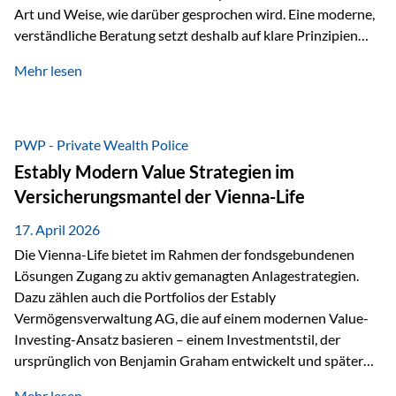
Art und Weise, wie darüber gesprochen wird. Eine moderne,
verständliche Beratung setzt deshalb auf klare Prinzipien
statt auf komplizierte Prognosen. Im Mittelpunkt stehen
Mehr lesen
fünf zentrale Faktoren: eine saubere Struktur, breite
Risikostreuung, Kosteneffizienz, steuerliche Optimierung
und ein wissenschaftlich fundierter Ansatz. Impulse zu
diesem Thema liefern unter anderem die praxisnahen
PWP - Private Wealth Police
Ansätze von Finanzexperte Klaus Rost, der seit vielen Jahren
Estably Modern Value Strategien im
für eine verständliche und…
Versicherungsmantel der Vienna-Life
17. April 2026
Die Vienna-Life bietet im Rahmen der fondsgebundenen
Lösungen Zugang zu aktiv gemanagten Anlagestrategien.
Dazu zählen auch die Portfolios der Estably
Vermögensverwaltung AG, die auf einem modernen Value-
Investing-Ansatz basieren – einem Investmentstil, der
ursprünglich von Benjamin Graham entwickelt und später
durch Investoren wie Warren Buffett weiter geprägt wurde.
Mehr lesen