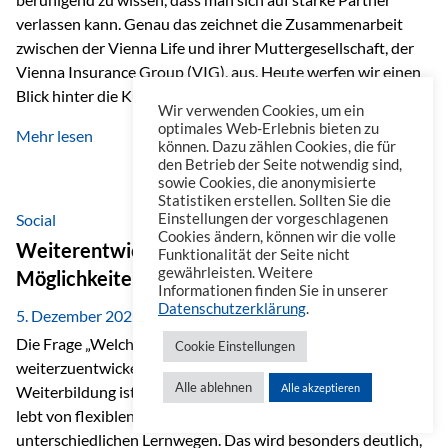
verlassen kann. Genau das zeichnet die Zusammenarbeit
zwischen der Vienna Life und ihrer Muttergesellschaft, der
Vienna Insurance Group (VIG), aus. Heute werfen wir einen
Blick hinter die Kulissen auf eine Unternehmensgruppe mit
Wir verwenden Cookies, um ein
beeindruckender Geschichte, gewachsenem Know-how und
optimales Web-Erlebnis bieten zu
Mehr lesen
einem stabilen Fundament. Ein starkes Netzwerk in ganz
können. Dazu zählen Cookies, die für
den Betrieb der Seite notwendig sind,
Europa Die Vienna Insurance Group ist die führende
sowie Cookies, die anonymisierte
Versicherungsgruppe in Zentral- und Osteuropa. Mit über
Statistiken erstellen. Sollten Sie die
50 Versicherungsgesellschaften in insgesamt 30 Ländern
Social
Einstellungen der vorgeschlagenen
Cookies ändern, können wir die volle
verbindet sie regionale Stärke mit internationaler
Weiterentwicklung im Berufsalltag: Welche
Funktionalität der Seite nicht
Kompetenz.
gewährleisten. Weitere
Möglichkeiten es gibt
Informationen finden Sie in unserer
Datenschutzerklärung
.
5. Dezember 2025
Die Frage „Welche Möglichkeiten gibt es, sich
Cookie Einstellungen
weiterzuentwickeln?“ lässt sich heute vielseitig beantworten.
Alle ablehnen
Alle akzeptieren
Weiterbildung ist längst kein starrer Prozess mehr, sondern
lebt von flexiblen Formaten, individuellen Bedürfnissen und
unterschiedlichen Lernwegen. Das wird besonders deutlich,