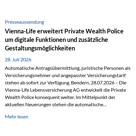
Beratung Digitale Prozesse und künstliche Intelligenz sind
längst Teil des Versicherungsalltags. Sie erleichtern
administrative Aufgaben, beschleunigen Abläufe und
Presseaussendung
schaffen mehr Zeit für das Wesentliche: die persönliche
Vienna-Life erweitert Private Wealth Police
Beratung. Gerade deshalb wird die individuelle Betreuung
um digitale Funktionen und zusätzliche
zum entscheidenden Erfolgsfaktor. Technologie kann
Gestaltungsmöglichkeiten
unterstützen, Vertrauen entsteht jedoch weiterhin im
persönlichen Gespräch. Bei der Vienna-Life reagieren…
28. Juli 2026
Automatische Antragsübermittlung, juristische Personen als
Versicherungsnehmer und angepasster Versicherungstarif
stehen ab sofort zur Verfügung. Bendern, 28.07.2026 – Die
Vienna-Life Lebensversicherung AG entwickelt die Private
Wealth Police konsequent weiter. Im Mittelpunkt der
aktuellen Neuerungen stehen die automatische
Antragsübermittlung, die Möglichkeit, juristische Personen
Mehr lesen
als Versicherungsnehmer einzusetzen, sowie eine
Überarbeitung des zugrundeliegenden Versicherungstarifes.
Durch die automatische Antragsübermittlung wird die