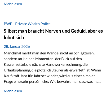
Mehr lesen
starken Anstiegen. Diese verändern jedoch nicht die
langfristige Funktion von Gold als Sachwert und
Diversifikationsinstrument. In einem Umfeld, das weiterhin
von geopolitischen Spannungen, einer stark ausgeweiteten
PWP - Private Wealth Police
Geldmenge sowie strukturellen Verschiebungen an den
Silber: man braucht Nerven und Geduld, aber es
Kapitalmärkten geprägt ist, bleibt Gold ein bewährter Anker.
lohnt sich
Nicht, weil…
28. Januar 2026
Manchmal merkt man den Wandel nicht an Schlagzeilen,
sondern an kleinen Momenten: der Blick auf den
Kassenzettel, die nächste Handwerkerrechnung, die
Urlaubsplanung, die plötzlich „teurer als erwartet“ ist. Wenn
Kaufkraft Jahr für Jahr schwindet, wird aus einer simplen
Frage eine sehr persönliche: Wie bewahrt man das, was man
sich aufgebaut hat? Genau dann wird es Zeit, sich
Mehr lesen
Sachwerten mit einer Investition in Sachwerte zu
beschäftigen; Nicht als Mode, sondern als Prinzip: Vermögen
soll nicht nur wachsen, sondern auch Substanz behalten –