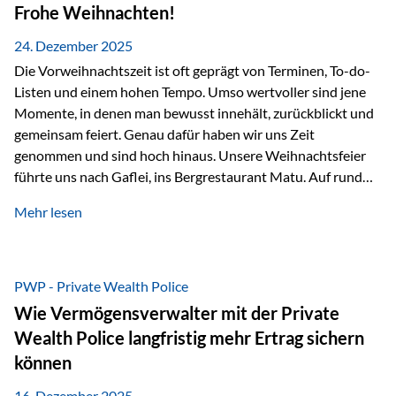
Erlebnissen konnten wir…
Frohe Weihnachten!
24. Dezember 2025
Die Vorweihnachtszeit ist oft geprägt von Terminen, To-do-
Listen und einem hohen Tempo. Umso wertvoller sind jene
Momente, in denen man bewusst innehält, zurückblickt und
gemeinsam feiert. Genau dafür haben wir uns Zeit
genommen und sind hoch hinaus. Unsere Weihnachtsfeier
führte uns nach Gaflei, ins Bergrestaurant Matu. Auf rund
1.500 Metern über dem Rheintal erwartete uns nicht nur ein
Mehr lesen
beeindruckendes Panorama, sondern auch etwas, das im
Alltag oft zu kurz kommt: Ruhe, Klarheit und echter
Weitblick, im wahrsten Sinne des Wortes. Inmitten
verschneiter Landschaft, bei feinem Essen, guter Musik und
PWP - Private Wealth Police
einer entspannten…
Wie Vermögensverwalter mit der Private
Wealth Police langfristig mehr Ertrag sichern
können
16. Dezember 2025