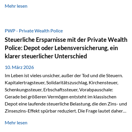
kontinuierliche Weiterbildung von vertrieblich tätigen
Mehr lesen
Personen transparent zu dokumentieren. Seit der
Umsetzung der EU-Versicherungsvertriebsrichtlinie besteht
eine gesetzliche Weiterbildungspflicht von mindestens 15
Stunden pro Jahr für vertrieblich tätige Personen in der
PWP - Private Wealth Police
Versicherungsbranche. Über die Weiterbildungsdatenbank
Steuerliche Ersparnisse mit der Private Wealth
von „gut beraten“ können absolvierte Bildungsmaßnahmen
Police: Depot oder Lebensversicherung, ein
zentral erfasst und dokumentiert werden. „gut beraten“
klarer steuerlicher Unterschied
zertifiziert Als zertifizierter Bildungsanbieter können unsere
Webinare nun für die…
10. März 2026
Im Leben ist vieles unsicher, außer der Tod und die Steuern.
Kapitalertragsteuer, Solidaritätszuschlag, Kirchensteuer,
Schenkungssteuer, Erbschaftssteuer, Vorabpauschale:
Gerade bei größeren Vermögen entsteht im klassischen
Depot eine laufende steuerliche Belastung, die den Zins- und
Zinseszins-Effekt spürbar reduziert. Die Frage lautet daher:
Wie kann Vermögen strukturiert werden, damit Steuern
Mehr lesen
nicht laufend Kapital entziehen – sondern möglichst lange im
System arbeiten? Hier setzt die Private Wealth Police an.