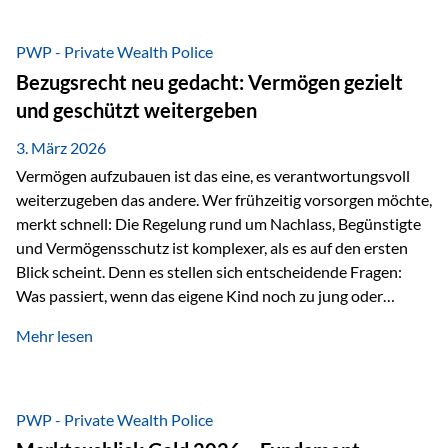
Das Problem: Laufende Besteuerung im Depot Im
Privatdepot fallen an: Abgeltungssteuer Fondsbesteuerung
PWP - Private Wealth Police
(Vorabpauschale, Teilfreistellung) Kein steuerlicher Abzug
Bezugsrecht neu gedacht: Vermögen gezielt
der Vermögensverwaltungs-Gebühren /
und geschützt weitergeben
Depotbankgebühren Jährliches Steuerreporting erforderlich
Zinsen, Dividenden und Kursgewinne werden laufend
3. März 2026
besteuert.
Vermögen aufzubauen ist das eine, es verantwortungsvoll
weiterzugeben das andere. Wer frühzeitig vorsorgen möchte,
merkt schnell: Die Regelung rund um Nachlass, Begünstigte
und Vermögensschutz ist komplexer, als es auf den ersten
Blick scheint. Denn es stellen sich entscheidende Fragen:
Was passiert, wenn das eigene Kind noch zu jung oder
unerfahren ist, um eine größere Summe sinnvoll zu
Mehr lesen
verwalten? Wie kann verhindert werden, dass Ex-Partner,
Gläubiger oder andere Dritte Zugriff auf das Vermögen
erhalten? Und wie lässt sich Vermögen klar und
unbürokratisch übertragen, ohne ausschließlich auf ein
PWP - Private Wealth Police
Testament angewiesen zu sein? Wenn klassische Lösungen