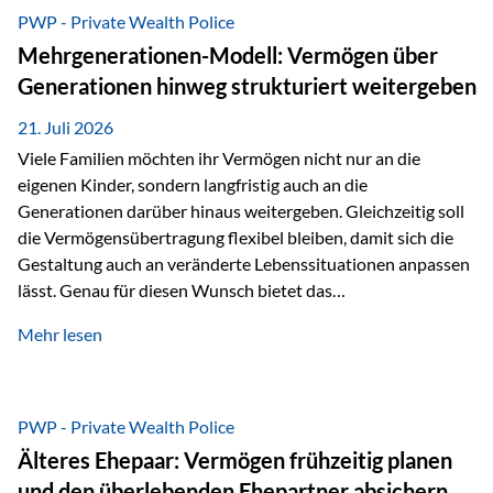
Abwicklung für Vertriebspartner deutlich effizienter
PWP - Private Wealth Police
gestaltet. Anträge werden direkt elektronisch übermittelt,
Mehrgenerationen-Modell: Vermögen über
Medienbrüche reduziert und die weitere Bearbeitung
Generationen hinweg strukturiert weitergeben
beschleunigt. Ab sofort können auch juristische Personen,
wie Kapitalgesellschaften oder Stiftungen, als
21. Juli 2026
Versicherungsnehmer eingesetzt werden. Damit erweitert
Viele Familien möchten ihr Vermögen nicht nur an die
die Vienna-Life die Einsatzmöglichkeiten der Private Wealth
eigenen Kinder, sondern langfristig auch an die
Police insbesondere für…
Generationen darüber hinaus weitergeben. Gleichzeitig soll
die Vermögensübertragung flexibel bleiben, damit sich die
Gestaltung auch an veränderte Lebenssituationen anpassen
lässt. Genau für diesen Wunsch bietet das
Mehrgenerationen-Modell der Private Wealth Police der
Mehr lesen
Vienna-Life eine interessante Lösung. Es ermöglicht,
Vermögen bereits heute generationenübergreifend zu
strukturieren und dennoch flexibel zu bleiben. Die
Ausgangssituation Stellen Sie sich folgende Familie vor: Die
PWP - Private Wealth Police
Großeltern haben über viele Jahre Vermögen aufgebaut. Ihr
Älteres Ehepaar: Vermögen frühzeitig planen
Wunsch ist es, dieses Vermögen nicht nur den eigenen
und den überlebenden Ehepartner absichern