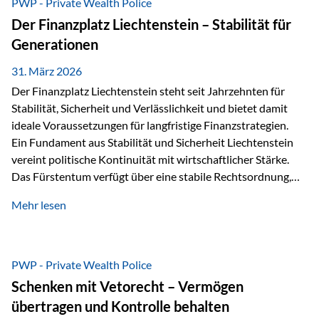
PWP - Private Wealth Police
heißt das:Diese Gelder gehören im Konkursfall nicht zur
Der Finanzplatz Liechtenstein – Stabilität für
allgemeinen Konkursmasse, sondern werden ausschließlich
Generationen
zur Erfüllung…
31. März 2026
Der Finanzplatz Liechtenstein steht seit Jahrzehnten für
Stabilität, Sicherheit und Verlässlichkeit und bietet damit
ideale Voraussetzungen für langfristige Finanzstrategien.
Ein Fundament aus Stabilität und Sicherheit Liechtenstein
vereint politische Kontinuität mit wirtschaftlicher Stärke.
Das Fürstentum verfügt über eine stabile Rechtsordnung,
die auf einer parlamentarischen Demokratie mit
Mehr lesen
monarchischen Elementen basiert. Diese Struktur schafft
nicht nur politische Stabilität, sondern auch eine
außergewöhnlich hohe Planungssicherheit für Investoren
und Unternehmen. Ein wesentliches Merkmal ist die
PWP - Private Wealth Police
Staatsfinanzierung: Liechtenstein weist keine
Schenken mit Vetorecht – Vermögen
Staatsschulden auf, und der Schutz der wirtschaftlichen
übertragen und Kontrolle behalten
Interessen der Bevölkerung ist in der Verfassung verankert.