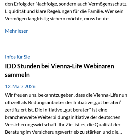
den Erfolg der Nachfolge, sondern auch Vermögensschutz,
Liquidität und klare Regelungen für die Familie. Wer sein
Vermögen langfristig sichern möchte, muss heute
international denken. Und genau hier setzt das Buch
Mehr lesen
„Erfolgsformel Liechtenstein“, herausgegeben und verfasst
von Rolf Klein, an – ein praxisnahes Nachschlagewerk, das
Vermögensnachfolge, Vermögensmanagement und
Vermögensschutz strategisch miteinander verbindet.
Infos für Sie
Warum klassische Nachfolgeplanung oft scheitert Viele
IDD Stunden bei Vienna-Life Webinaren
Vermögen werden erst im Todesfall übertragen. Das kann zu
sammeln
Problemen führen: Hohe Erbschaftsteuern Streitigkeiten
zwischen Erben Liquiditätsprobleme bei Immobilien…
12. März 2026
Wir freuen uns, bekanntzugeben, dass die Vienna-Life nun
offiziell als Bildungsanbieter der Initiative „gut beraten“
zertifiziert ist. Die Initiative „gut beraten“ ist eine
branchenweite Weiterbildungsinitiative der deutschen
Versicherungswirtschaft. Ihr Ziel ist es, die Qualität der
Beratung im Versicherungsvertrieb zu stärken und die