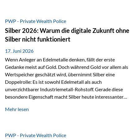
Chancen identifizieren, Risiken bewerten und Portfolios
gezielt steuern. Gerade in einem Umfeld, das von schnellen
Veränderungen geprägt ist, kann diese aktive
PWP - Private Wealth Police
Herangehensweise einen entscheidenden Mehrwert bieten.
Silber 2026: Warum die digitale Zukunft ohne
Was zeichnet aktive Fonds aus? Aktive Fonds verfolgen das
Silber nicht funktioniert
Ziel, nicht nur einen Markt abzubilden, sondern gezielt
Anlageentscheidungen zu treffen. Fondsmanager
17. Juni 2026
analysieren Unternehmen,…
Wenn Anleger an Edelmetalle denken, fällt der erste
Gedanke meist auf Gold. Doch während Gold vor allem als
Wertspeicher geschätzt wird, übernimmt Silber eine
Doppelrolle: Es ist sowohl Edelmetall als auch
unverzichtbarer Industriemetall-Rohstoff. Gerade diese
besondere Eigenschaft macht Silber heute interessanter
denn je. Denn die Welt wird nicht nur digitaler, sondern auch
Mehr lesen
elektrischer – und genau dort spielt Silber eine
entscheidende Rolle. Silber – das Metall der modernen
Wirtschaft Silber verfügt über die höchste elektrische
Leitfähigkeit aller Metalle. Diese Eigenschaft macht es für
PWP - Private Wealth Police