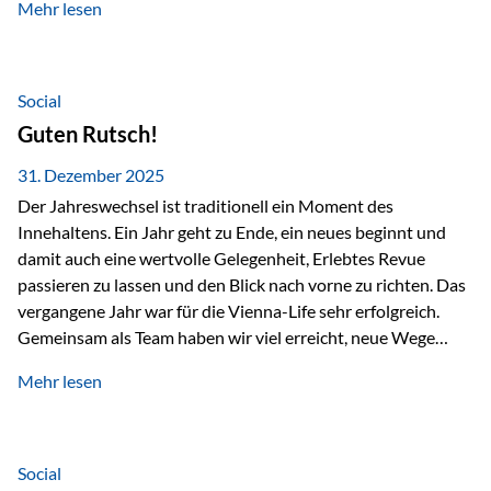
Mehr lesen
Branchentreffen für Finanz- und Versicherungsprofis im
deutschsprachigen Raum. Für uns bietet die Veranstaltung
die ideale Plattform, um aktuelle Themen rund um Vorsorge,
Vermögensstrukturierung und Nachfolgeplanung
Social
gemeinsam zu diskutieren. Persönlich für Sie vor Ort An
Guten Rutsch!
beiden Kongresstagen stehen Ihnen Maximilian
Fichtenbauer, Dirk…
31. Dezember 2025
Der Jahreswechsel ist traditionell ein Moment des
Innehaltens. Ein Jahr geht zu Ende, ein neues beginnt und
damit auch eine wertvolle Gelegenheit, Erlebtes Revue
passieren zu lassen und den Blick nach vorne zu richten. Das
vergangene Jahr war für die Vienna-Life sehr erfolgreich.
Gemeinsam als Team haben wir viel erreicht, neue Wege
beschritten und besondere Momente erlebt.
Mehr lesen
Veranstaltungen wie der Schnifisschnauf, aber auch unsere
Teamevents, vom Minigolf bis zur Weihnachtsfeier, haben
den Zusammenhalt gestärkt und gezeigt, wie wichtig ein
starkes Miteinander ist. Neben diesen gemeinsamen
Social