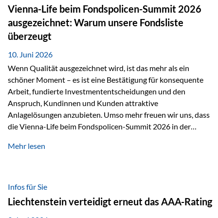
zahlreiche Zukunftstechnologien praktisch unverzichtbar.
Vienna-Life beim Fondspolicen-Summit 2026
Silber findet sich unter anderem in: Solarmodulen
ausgezeichnet: Warum unsere Fondsliste
Elektrofahrzeugen Halbleitern Smartphones und Tablets…
überzeugt
10. Juni 2026
Wenn Qualität ausgezeichnet wird, ist das mehr als ein
schöner Moment – es ist eine Bestätigung für konsequente
Arbeit, fundierte Investmententscheidungen und den
Anspruch, Kundinnen und Kunden attraktive
Anlagelösungen anzubieten. Umso mehr freuen wir uns, dass
die Vienna-Life beim Fondspolicen-Summit 2026 in der
Kategorie ETF/Passiv ausgezeichnet wurde. Grundlage
Mehr lesen
dieser Ehrung ist der renommierte Fondspolicenreport der
SAM – Smart Asset Management Service GmbH, bei dem
mehr als 20 Fondspolicen-Anbieter aus Investmentsicht
analysiert und verglichen wurden. Das Ergebnis: Die ETF-
Infos für Sie
Auswahl der Vienna-Life zählt zu den drei besten Angeboten
Liechtenstein verteidigt erneut das AAA-Rating
am Markt. Für uns ist diese Auszeichnung eine Bestätigung