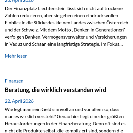
Der Finanzplatz Liechtenstein lässt sich nicht auf trockene
Zahlen reduzieren, aber sie geben einen eindrucksvollen
Einblick in die Stärke des kleinen Landes zwischen Österreich
und der Schweiz. Mit dem Motto „Denken in Generationen“
verfolgen Banken, Vermögensverwalter und Versicherungen
in Vaduz und Schaan eine langfristige Strategie. Im Fokus
stehen dabei vor allem: Qualität Stabilität internationaler
Mehr lesen
Marktzugang Liechtenstein hat sich in den letzten Jahren zu
einem wichtigen Drehpunkt für grenzüberschreitende
Finanzdienstleistungen entwickelt – und die aktuellsten
verfügbaren Kennzahlen (Stand Ende 2024, veröffentlicht
Finanzen
2025/2026)…
Beratung, die wirklich verstanden wird
22. April 2026
Wie legt man sein Geld sinnvoll an und vor allem so, dass
man es wirklich versteht? Genau hier liegt eine der größten
Herausforderungen in der Finanzberatung. Denn oft sind es
nicht die Produkte selbst, die kompliziert sind, sondern die