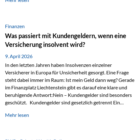
Modernes Value Investing als Grundlage Der
Investmentansatz von Estably basiert auf der
Weiterentwicklung des klassischen Value Investing. Im
Fokus stehen Unternehmen, deren Börsenkurs unter ihrem
Finanzen
inneren Wert liegt. Neben klassischen
Was passiert mit Kundengeldern, wenn eine
Bewertungskennzahlen werden auch qualitative Faktoren
Versicherung insolvent wird?
wie Geschäftsmodell, Wettbewerbsvorteile und
Managementqualität…
9. April 2026
In den letzten Jahren haben Insolvenzen einzelner
Versicherer in Europa für Unsicherheit gesorgt. Eine Frage
steht dabei immer im Raum: Ist mein Geld dann weg? Gerade
im Finanzplatz Liechtenstein gibt es darauf eine klare und
beruhigende Antwort:Nein – Kundengelder sind besonders
geschützt. Kundengelder sind gesetzlich getrennt Ein
zentraler Schutzmechanismus in Liechtenstein ist die
Mehr lesen
sogenannte Sondermasse. Das bedeutet:Die
Vermögenswerte, die zur Deckung der
Versicherungsverpflichtungen dienen, werden rechtlich vom
Vermögen der Versicherungsgesellschaft getrennt. Konkret