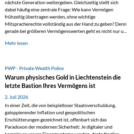
nächste Generation weitergeben. Gleichzeitig stellt sich
dabei häufig eine zentrale Frage: Wie kann Vermögen
frühzeitig übertragen werden, ohne wichtige
Mitspracherechte vollständig aus der Hand zu geben? Denn
gerade bei größeren Vermögenswerten geht es nicht nur um
die Frage der Übertragung. Es geht auch darum,
Mehr lesen
sicherzustellen, dass das Vermögen langfristig erhalten
bleibt und entsprechend der ursprünglichen Planung
verwendet wird. Ein Beispiel aus der Praxis Stellen Sie sich
folgende Situation vor: Ein Vater schenkt seiner Tochter
PWP - Private Wealth Police
einen Teil seines Vermögens. Einige Jahre später möchte die
Warum physisches Gold in Liechtenstein die
Tochter das Geld kurzfristig verwenden, um…
letzte Bastion Ihres Vermögens ist
2. Juli 2026
In einer Zeit, die von beispielloser Staatsverschuldung,
galoppierender Inflation und geopolitischen
Erschütterungen gezeichnet ist, offenbart sich das
Paradoxon der modernen Sicherheit: Je digitaler und
komplexer unsere Finanzsysteme werden, desto fragiler