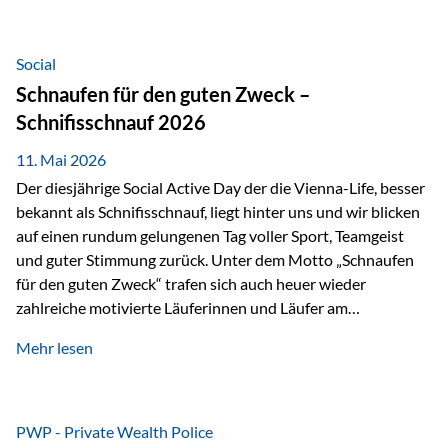
tatsächliche wirtschaftliche Entwicklung von Unternehmen
über viele Jahre hinweg. Als Teil der Produktauswahl
innerhalb der Private Wealth Police der Vienna-Life steht
Social
der Oculus Value Capital Fund für einen langfristig
Schnaufen für den guten Zweck –
orientierten Value-Investing-Ansatz mit Fokus auf
Schnifisschnauf 2026
fundamentale Unternehmensanalyse und nachhaltige
Wertentwicklung. Der Investmentansatz: Value Investing
11. Mai 2026
mit Weitblick Im Zentrum steht ein…
Der diesjährige Social Active Day der die Vienna-Life, besser
bekannt als Schnifisschnauf, liegt hinter uns und wir blicken
auf einen rundum gelungenen Tag voller Sport, Teamgeist
und guter Stimmung zurück. Unter dem Motto „Schnaufen
für den guten Zweck“ trafen sich auch heuer wieder
zahlreiche motivierte Läuferinnen und Läufer am
Dünserberg in Schnifis, um gemeinsam sportliche
Mehr lesen
Höchstleistungen für einen guten Zweck zu erbringen. Mit
grosser Freude dürfen wir verkünden, dass dabei
beeindruckende 14.000 Euro zugunsten des Schulheims
Mäder gesammelt werden konnten. Die anspruchsvolle
PWP - Private Wealth Police