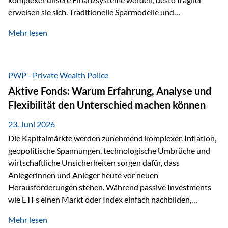
erweisen sie sich. Traditionelle Sparmodelle und
papierbasierte Anlagen, die über Jahrzehnte als
Mehr lesen
unumstößlich galten, versagen angesichts der expansiven
Geldpolitik der Zentralbanken. In diesem Umfeld stellt die
Rückbesinnung auf ein Jahrtausende altes Edelmetall keine
Nostalgie dar, sondern ist die modernste und strategisch
PWP - Private Wealth Police
klügste Antwort auf globale Instabilität. Physische Werte
Aktive Fonds: Warum Erfahrung, Analyse und
und der richtige Rechtsstandort sind heute keine bloße
Flexibilität den Unterschied machen können
Option mehr, sondern eine strategische Notwendigkeit. 1.
Der massive Aufwand hinter einem winzigen…
23. Juni 2026
Die Kapitalmärkte werden zunehmend komplexer. Inflation,
geopolitische Spannungen, technologische Umbrüche und
wirtschaftliche Unsicherheiten sorgen dafür, dass
Anlegerinnen und Anleger heute vor neuen
Herausforderungen stehen. Während passive Investments
wie ETFs einen Markt oder Index einfach nachbilden,
verfolgen aktiv gemanagte Fonds einen anderen Ansatz: Sie
Mehr lesen
setzen auf die Expertise erfahrener Fondsmanager, die