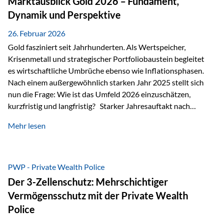
Marktausblick Gold 2026 – Fundament,
nicht ausreichen Traditionelle Nachlassregelungen stoßen
Dynamik und Perspektive
oft…
26. Februar 2026
Gold fasziniert seit Jahrhunderten. Als Wertspeicher,
Krisenmetall und strategischer Portfoliobaustein begleitet
es wirtschaftliche Umbrüche ebenso wie Inflationsphasen.
Nach einem außergewöhnlich starken Jahr 2025 stellt sich
nun die Frage: Wie ist das Umfeld 2026 einzuschätzen,
kurzfristig und langfristig? Starker Jahresauftakt nach
außergewöhnlichem Vorjahr Gold ist mit deutlicher
Mehr lesen
Dynamik in das Jahr 2026 gestartet. Zwischen dem
01.01.2026 und dem 31.01.2026 das Edelmetall: +12,8 % in
USD +11,7 % in EUR Durchschnitt über alle betrachteten
Währungen: +11,5 % Bereits 2025 war ein außergewöhnlich
PWP - Private Wealth Police
starkes Jahr: +64,4 % in USD Durchschnitt über alle
Der 3-Zellenschutz: Mehrschichtiger
Währungen: +56,6 % Langfristig zeigt sich ebenfalls ein
Vermögensschutz mit der Private Wealth
solides…
Police