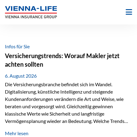
Zum
Inhalt
springen
Infos für Sie
Versicherungstrends: Worauf Makler jetzt
achten sollten
6. August 2026
Die Versicherungsbranche befindet sich im Wandel.
Digitalisierung, künstliche Intelligenz und steigende
Kundenanforderungen verändern die Art und Weise, wie
beraten und vorgesorgt wird. Gleichzeitig gewinnen
klassische Werte wie Sicherheit und langfristige
Vermögensplanung wieder an Bedeutung. Welche Trends
sollten Versicherungsmakler deshalb aktuell besonders im
Mehr lesen
Blick behalten? Digitalisierung und KI verändern die