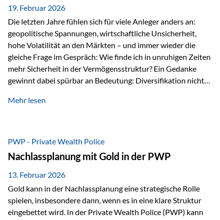
19. Februar 2026
Die letzten Jahre fühlen sich für viele Anleger anders an:
geopolitische Spannungen, wirtschaftliche Unsicherheit,
hohe Volatilität an den Märkten – und immer wieder die
gleiche Frage im Gespräch: Wie finde ich in unruhigen Zeiten
mehr Sicherheit in der Vermögensstruktur? Ein Gedanke
gewinnt dabei spürbar an Bedeutung: Diversifikation nicht
nur über Anlageklassen, sondern auch über Jurisdiktionen.
Mehr lesen
Wer Vermögen ausschließlich in einem Rechtsraum
organisiert, ist auch von dessen Rahmenbedingungen
besonders abhängig. Genau hier kann das Fürstentum
Liechtenstein eine Rolle spielen: außerhalb der EU, ohne
PWP - Private Wealth Police
Euro, mit einem eigenständigen Rechts- und Finanzplatz.
Nachlassplanung mit Gold in der PWP
Und genau an dieser Stelle setzt der 3-Zellenschutz an –…
13. Februar 2026
Gold kann in der Nachlassplanung eine strategische Rolle
spielen, insbesondere dann, wenn es in eine klare Struktur
eingebettet wird. In der Private Wealth Police (PWP) kann