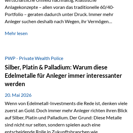
Anlagekonzepte – allen voran das traditionelle 60/40-
Portfolio – geraten dadurch unter Druck. Immer mehr
Anleger suchen deshalb nach Wegen, ihr Vermögen
langfristig gegen Kaufkraftverlust und geopolitische
Mehr lesen
Unsicherheit abzusichern. Genau hier rücken reale und
nicht-inflationierbare Werte wie Gold, Rohstoffe und
digitale Assets wieder in den Fokus. Gold gewinnt seine
monetäre Rolle zurück Gold erlebt derzeit eine
PWP - Private Wealth Police
bemerkenswerte Renaissance als monetärer Wertspeicher.
Silber, Platin & Palladium: Warum diese
Treiber sind Rekordkäufe der Zentralbanken, geopolitische
Edelmetalle für Anleger immer interessanter
Spannungen und ein schleichender Vertrauensverlust in
werden
ungedeckte Papierwährungen. Wie groß dieser
Vertrauensverlust ausfällt, zeigt ein nüchterner
20. Mai 2026
Langfristvergleich: Seit…
Wenn von Edelmetall-Investments die Rede ist, denken viele
zuerst an Gold. Doch immer mehr Anleger richten ihren Blick
auf Silber, Platin und Palladium. Der Grund: Diese Metalle
sind nicht nur selten, sondern spielen auch eine
entscheidende Rolle in Zukunftsbranchen wie