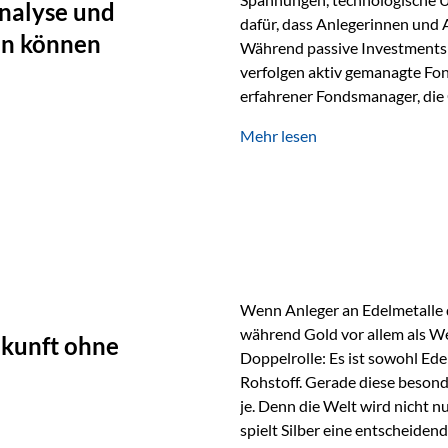
nalyse und
dafür, dass Anlegerinnen und
en können
Während passive Investments 
verfolgen aktiv gemanagte Fon
erfahrener Fondsmanager, die 
Portfolios gezielt steuern. G
Mehr lesen
geprägt ist, kann diese akti
bieten. Was zeichnet aktive Fo
einen Markt abzubilden, sonde
Fondsmanager analysieren U
Wenn Anleger an Edelmetalle d
während Gold vor allem als We
ukunft ohne
Doppelrolle: Es ist sowohl Ede
Rohstoff. Gerade diese besond
je. Denn die Welt wird nicht n
spielt Silber eine entscheiden