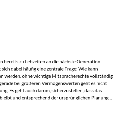
ngeschränkt über das gemeinsame Vermögen verfügen
ngssituation bietet die Private Wealth Police der
 Gestaltungsmöglichkeit. Die Ausgangssituation
piel vor: Ein…
 bereits zu Lebzeiten an die nächste Generation
t sich dabei häufig eine zentrale Frage: Wie kann
en werden, ohne wichtige Mitspracherechte vollständig
gerade bei größeren Vermögenswerten geht es nicht
ng. Es geht auch darum, sicherzustellen, dass das
 bleibt und entsprechend der ursprünglichen Planung
s der Praxis Stellen Sie sich folgende Situation vor:
er einen Teil seines Vermögens. Einige Jahre später
urzfristig verwenden, um…