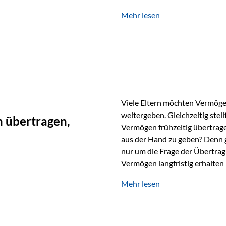
unabhängig bleiben und unei
Mehr lesen
können. Genau für diese Ausga
Vienna-Life eine durchdachte
Stellen Sie sich folgendes Beis
Viele Eltern möchten Vermögen
weitergeben. Gleichzeitig stell
 übertragen,
Vermögen frühzeitig übertrag
aus der Hand zu geben? Denn 
nur um die Frage der Übertragu
Vermögen langfristig erhalten
verwendet wird. Ein Beispiel au
Mehr lesen
Ein Vater schenkt seiner Tocht
möchte die Tochter das Geld k