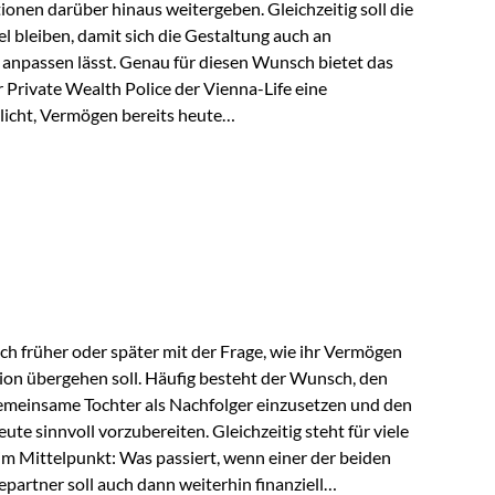
tionen darüber hinaus weitergeben. Gleichzeitig soll die
 bleiben, damit sich die Gestaltung auch an
anpassen lässt. Genau für diesen Wunsch bietet das
Private Wealth Police der Vienna-Life eine
licht, Vermögen bereits heute
trukturieren und dennoch flexibel zu bleiben. Die
sich folgende Familie vor: Die Großeltern haben über
t. Ihr Wunsch ist es, dieses Vermögen nicht nur den
gfristig auch den Enkeln zukommen zu…
ch früher oder später mit der Frage, wie ihr Vermögen
ion übergehen soll. Häufig besteht der Wunsch, den
meinsame Tochter als Nachfolger einzusetzen und den
e sinnvoll vorzubereiten. Gleichzeitig steht für viele
im Mittelpunkt: Was passiert, wenn einer der beiden
partner soll auch dann weiterhin finanziell