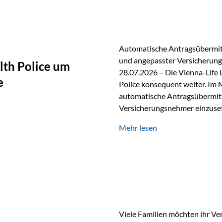
persönlichen Gespräch. Bei de
Automatische Antragsübermitt
und angepasster Versicherungs
lth Police um
28.07.2026 – Die Vienna-Life 
e
Police konsequent weiter. Im 
automatische Antragsübermittl
Versicherungsnehmer einzuset
Versicherungstarifes. Durch d
Mehr lesen
Abwicklung für Vertriebspartne
elektronisch übermittelt, Med
beschleunigt. Ab sofort können
oder Stiftungen, als Versiche
Vienna-Life die Einsatzmöglic
Viele Familien möchten ihr Ve