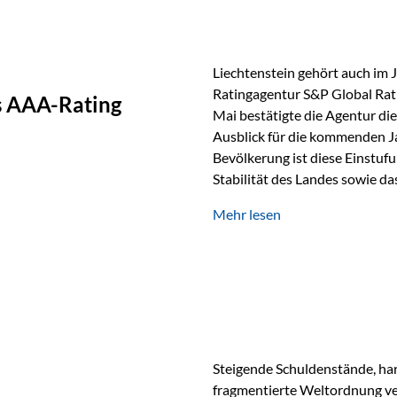
Liechtenstein gehört auch im 
Ratingagentur S&P Global Rat
as AAA-Rating
Mai bestätigte die Agentur die
Ausblick für die kommenden J
Bevölkerung ist diese Einstufun
Stabilität des Landes sowie da
und Finanzstandort Liechtenst
Mehr lesen
Herausforderungen Die weltw
anspruchsvoll. Geopolitische U
und eine schwächere Nachfrag
liechtensteinische Wirtschaft
Steigende Schuldenstände, har
fragmentierte Weltordnung ver