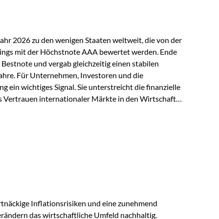
Jahr 2026 zu den wenigen Staaten weltweit, die von der
ings mit der Höchstnote AAA bewertet werden. Ende
 Bestnote und vergab gleichzeitig einen stabilen
ahre. Für Unternehmen, Investoren und die
g ein wichtiges Signal. Sie unterstreicht die finanzielle
s Vertrauen internationaler Märkte in den Wirtschafts-
ein. Starker Wirtschaftsstandort trotz
irtschaftlichen Rahmenbedingungen bleiben
nsicherheiten, eine verhaltene Investitionstätigkeit
e in wichtigen Exportmärkten beeinflussen auch die
. Dennoch sieht…
tnäckige Inflationsrisiken und eine zunehmend
ändern das wirtschaftliche Umfeld nachhaltig.