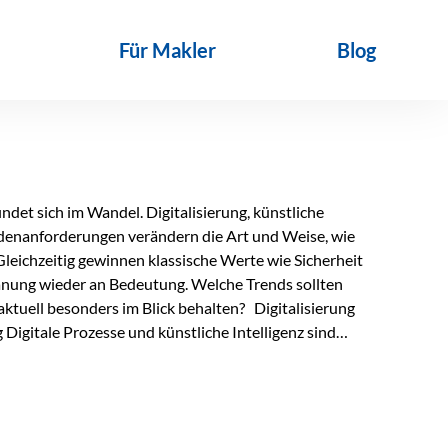
Für Makler
Blog
det sich im Wandel. Digitalisierung, künstliche
ndenanforderungen verändern die Art und Weise, wie
Gleichzeitig gewinnen klassische Werte wie Sicherheit
anung wieder an Bedeutung. Welche Trends sollten
ktuell besonders im Blick behalten? Digitalisierung
Digitale Prozesse und künstliche Intelligenz sind
ltags. Sie erleichtern administrative Aufgaben,
affen mehr Zeit für das Wesentliche: die persönliche
d die individuelle Betreuung zum entscheidenden
nn unterstützen, Vertrauen entsteht jedoch weiterhin im