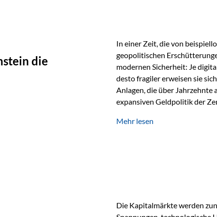
In einer Zeit, die von beispie
geopolitischen Erschütterunge
stein die
modernen Sicherheit: Je digit
desto fragiler erweisen sie sic
Anlagen, die über Jahrzehnte 
expansiven Geldpolitik der Zen
Rückbesinnung auf ein Jahrtaus
Mehr lesen
die modernste und strategisch 
Werte und der richtige Rechts
eine strategische Notwendigk
Die Kapitalmärkte werden zun
Spannungen, technologische U