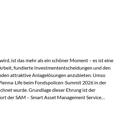
 elektrische Leitfähigkeit aller Metalle. Diese
reiche Zukunftstechnologien praktisch unverzichtbar.
rem in: Solarmodulen Elektrofahrzeugen Halbleitern
ird, ist das mehr als ein schöner Moment – es ist eine
Arbeit, fundierte Investmententscheidungen und den
den attraktive Anlagelösungen anzubieten. Umso
 Vienna-Life beim Fondspolicen-Summit 2026 in der
chnet wurde. Grundlage dieser Ehrung ist der
ort der SAM – Smart Asset Management Service
ndspolicen-Anbieter aus Investmentsicht analysiert
gebnis: Die ETF-Auswahl der Vienna-Life zählt zu den
t. Für uns ist diese Auszeichnung eine Bestätigung
nspruchs,…