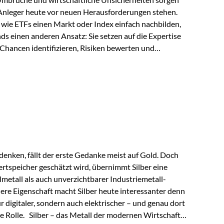
 Anleger heute vor neuen Herausforderungen stehen.
wie ETFs einen Markt oder Index einfach nachbilden,
ds einen anderen Ansatz: Sie setzen auf die Expertise
Chancen identifizieren, Risiken bewerten und
erade in einem Umfeld, das von schnellen Veränderungen
ve Herangehensweise einen entscheidenden Mehrwert
nds aus? Aktive Fonds verfolgen das Ziel, nicht nur
rn gezielt Anlageentscheidungen zu treffen.
nternehmen,…
enken, fällt der erste Gedanke meist auf Gold. Doch
rtspeicher geschätzt wird, übernimmt Silber eine
lmetall als auch unverzichtbarer Industriemetall-
ere Eigenschaft macht Silber heute interessanter denn
ur digitaler, sondern auch elektrischer – und genau dort
de Rolle. Silber – das Metall der modernen Wirtschaft