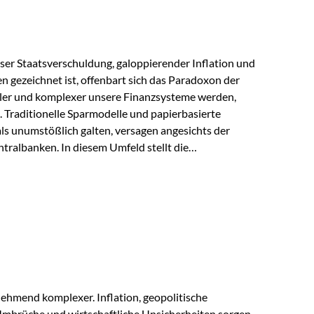
lloser Staatsverschuldung, galoppierender Inflation und
n gezeichnet ist, offenbart sich das Paradoxon der
aler und komplexer unsere Finanzsysteme werden,
h. Traditionelle Sparmodelle und papierbasierte
als unumstößlich galten, versagen angesichts der
tralbanken. In diesem Umfeld stellt die
ende altes Edelmetall keine Nostalgie dar, sondern ist
klügste Antwort auf globale Instabilität. Physische
standort sind heute keine bloße Option mehr, sondern
eit. 1. Der massive Aufwand hinter einem winzigen…
ehmend komplexer. Inflation, geopolitische
mbrüche und wirtschaftliche Unsicherheiten sorgen