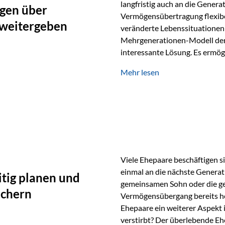
langfristig auch an die Genera
gen über
Vermögensübertragung flexibel
 weitergeben
veränderte Lebenssituationen 
Mehrgenerationen-Modell der 
interessante Lösung. Es ermög
generationenübergreifend zu s
Mehr lesen
Ausgangssituation Stellen Sie 
viele Jahre Vermögen aufgebau
eigenen Kindern, sondern lan
Viele Ehepaare beschäftigen si
einmal an die nächste Generat
tig planen und
gemeinsamen Sohn oder die ge
ichern
Vermögensübergang bereits heut
Ehepaare ein weiterer Aspekt 
verstirbt? Der überlebende Ehe