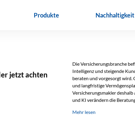
Produkte
Nachhaltigkeit
Die Versicherungsbranche befin
Intelligenz und steigende Ku
r jetzt achten
beraten und vorgesorgt wird. 
und langfristige Vermögenspl
Versicherungsmakler deshalb a
und KI verändern die Beratung 
längst Teil des Versicherungsal
Mehr lesen
beschleunigen Abläufe und sch
Beratung. Gerade deshalb wir
Erfolgsfaktor. Technologie ka