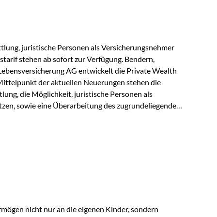
r Vienna-Life reagieren…
lung, juristische Personen als Versicherungsnehmer
tarif stehen ab sofort zur Verfügung. Bendern,
Lebensversicherung AG entwickelt die Private Wealth
Mittelpunkt der aktuellen Neuerungen stehen die
ung, die Möglichkeit, juristische Personen als
zen, sowie eine Überarbeitung des zugrundeliegenden
ie automatische Antragsübermittlung wird die
r deutlich effizienter gestaltet. Anträge werden direkt
ienbrüche reduziert und die weitere Bearbeitung
 auch juristische Personen, wie Kapitalgesellschaften
rungsnehmer eingesetzt werden. Damit erweitert die
hkeiten der Private Wealth Police insbesondere für…
rmögen nicht nur an die eigenen Kinder, sondern