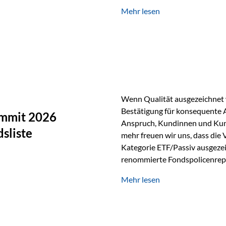
Silber verfügt über die höchste
Mehr lesen
Eigenschaft macht es für zahl
Silber findet sich unter ande
Smartphones und Tablets…
Wenn Qualität ausgezeichnet w
Bestätigung für konsequente 
ummit 2026
Anspruch, Kundinnen und Kun
sliste
mehr freuen wir uns, dass die
Kategorie ETF/Passiv ausgezei
renommierte Fondspolicenrep
GmbH, bei dem mehr als 20 Fo
Mehr lesen
und verglichen wurden. Das Er
drei besten Angeboten am Mark
unseres Weges und unseres A