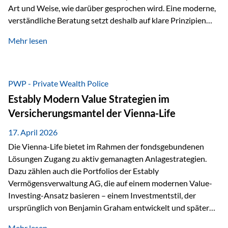
Art und Weise, wie darüber gesprochen wird. Eine moderne,
verständliche Beratung setzt deshalb auf klare Prinzipien
statt auf komplizierte Prognosen. Im Mittelpunkt stehen
Mehr lesen
fünf zentrale Faktoren: eine saubere Struktur, breite
Risikostreuung, Kosteneffizienz, steuerliche Optimierung
und ein wissenschaftlich fundierter Ansatz. Impulse zu
diesem Thema liefern unter anderem die praxisnahen
PWP - Private Wealth Police
Ansätze von Finanzexperte Klaus Rost, der seit vielen Jahren
Estably Modern Value Strategien im
für eine verständliche und…
Versicherungsmantel der Vienna-Life
17. April 2026
Die Vienna-Life bietet im Rahmen der fondsgebundenen
Lösungen Zugang zu aktiv gemanagten Anlagestrategien.
Dazu zählen auch die Portfolios der Estably
Vermögensverwaltung AG, die auf einem modernen Value-
Investing-Ansatz basieren – einem Investmentstil, der
ursprünglich von Benjamin Graham entwickelt und später
durch Investoren wie Warren Buffett weiter geprägt wurde.
Mehr lesen