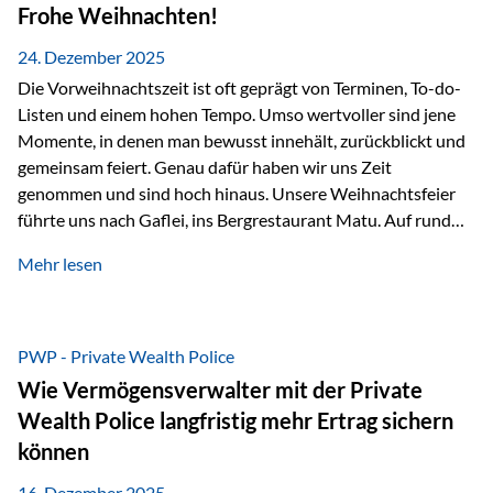
Erlebnissen konnten wir…
Frohe Weihnachten!
24. Dezember 2025
Die Vorweihnachtszeit ist oft geprägt von Terminen, To-do-
Listen und einem hohen Tempo. Umso wertvoller sind jene
Momente, in denen man bewusst innehält, zurückblickt und
gemeinsam feiert. Genau dafür haben wir uns Zeit
genommen und sind hoch hinaus. Unsere Weihnachtsfeier
führte uns nach Gaflei, ins Bergrestaurant Matu. Auf rund
1.500 Metern über dem Rheintal erwartete uns nicht nur ein
Mehr lesen
beeindruckendes Panorama, sondern auch etwas, das im
Alltag oft zu kurz kommt: Ruhe, Klarheit und echter
Weitblick, im wahrsten Sinne des Wortes. Inmitten
verschneiter Landschaft, bei feinem Essen, guter Musik und
PWP - Private Wealth Police
einer entspannten…
Wie Vermögensverwalter mit der Private
Wealth Police langfristig mehr Ertrag sichern
können
16. Dezember 2025