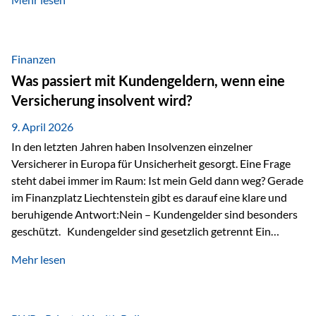
Modernes Value Investing als Grundlage Der
Investmentansatz von Estably basiert auf der
Weiterentwicklung des klassischen Value Investing. Im
Fokus stehen Unternehmen, deren Börsenkurs unter ihrem
Finanzen
inneren Wert liegt. Neben klassischen
Was passiert mit Kundengeldern, wenn eine
Bewertungskennzahlen werden auch qualitative Faktoren
Versicherung insolvent wird?
wie Geschäftsmodell, Wettbewerbsvorteile und
Managementqualität…
9. April 2026
In den letzten Jahren haben Insolvenzen einzelner
Versicherer in Europa für Unsicherheit gesorgt. Eine Frage
steht dabei immer im Raum: Ist mein Geld dann weg? Gerade
im Finanzplatz Liechtenstein gibt es darauf eine klare und
beruhigende Antwort:Nein – Kundengelder sind besonders
geschützt. Kundengelder sind gesetzlich getrennt Ein
zentraler Schutzmechanismus in Liechtenstein ist die
Mehr lesen
sogenannte Sondermasse. Das bedeutet:Die
Vermögenswerte, die zur Deckung der
Versicherungsverpflichtungen dienen, werden rechtlich vom
Vermögen der Versicherungsgesellschaft getrennt. Konkret