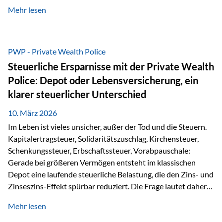
kontinuierliche Weiterbildung von vertrieblich tätigen
Mehr lesen
Personen transparent zu dokumentieren. Seit der
Umsetzung der EU-Versicherungsvertriebsrichtlinie besteht
eine gesetzliche Weiterbildungspflicht von mindestens 15
Stunden pro Jahr für vertrieblich tätige Personen in der
PWP - Private Wealth Police
Versicherungsbranche. Über die Weiterbildungsdatenbank
Steuerliche Ersparnisse mit der Private Wealth
von „gut beraten“ können absolvierte Bildungsmaßnahmen
Police: Depot oder Lebensversicherung, ein
zentral erfasst und dokumentiert werden. „gut beraten“
klarer steuerlicher Unterschied
zertifiziert Als zertifizierter Bildungsanbieter können unsere
Webinare nun für die…
10. März 2026
Im Leben ist vieles unsicher, außer der Tod und die Steuern.
Kapitalertragsteuer, Solidaritätszuschlag, Kirchensteuer,
Schenkungssteuer, Erbschaftssteuer, Vorabpauschale:
Gerade bei größeren Vermögen entsteht im klassischen
Depot eine laufende steuerliche Belastung, die den Zins- und
Zinseszins-Effekt spürbar reduziert. Die Frage lautet daher:
Wie kann Vermögen strukturiert werden, damit Steuern
Mehr lesen
nicht laufend Kapital entziehen – sondern möglichst lange im
System arbeiten? Hier setzt die Private Wealth Police an.