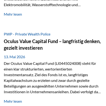
Elektromobilität, Wasserstofftechnologie und
Digitalisierung. Dadurch verbinden sie zwei wichtige
Mehr lesen
Faktoren für Investoren – begrenztes Angebot und
steigende industrielle Nachfrage. Edelmetalle als
Investment mit Zukunftspotenzial Während Gold oft als
klassischer „Sicherheitsanker“ gilt, bieten Silber, Platin und
PWP - Private Wealth Police
Palladium zusätzlich die Chance, von technologischen
Oculus Value Capital Fund – langfristig denken,
Entwicklungen zu profitieren. Die Nachfrage entsteht nicht
gezielt investieren
nur durch Anleger, sondern vor allem durch die Industrie.
Gerade in…
13. Mai 2026
Der Oculus Value Capital Fund (LI0445024008) steht für
einen klar strukturierten, wertorientierten
Investmentansatz. Ziel des Fonds ist es, langfristiges
Kapitalwachstum zu erzielen und zwar durch gezielte
Beteiligungen an ausgewählten Unternehmen sowie durch
Investitionen in Unternehmensanleihen. Dabei verfolgt das
Fondsmanagement eine klare Philosophie: Nicht kurzfristige
Mehr lesen
Marktbewegungen stehen im Fokus, sondern die