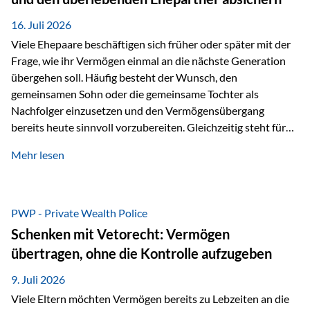
Kindern, sondern langfristig auch den Enkeln zukommen zu…
16. Juli 2026
Viele Ehepaare beschäftigen sich früher oder später mit der
Frage, wie ihr Vermögen einmal an die nächste Generation
übergehen soll. Häufig besteht der Wunsch, den
gemeinsamen Sohn oder die gemeinsame Tochter als
Nachfolger einzusetzen und den Vermögensübergang
bereits heute sinnvoll vorzubereiten. Gleichzeitig steht für
viele Ehepaare ein weiterer Aspekt im Mittelpunkt: Was
Mehr lesen
passiert, wenn einer der beiden verstirbt? Der überlebende
Ehepartner soll auch dann weiterhin finanziell unabhängig
bleiben und uneingeschränkt über das gemeinsame
Vermögen verfügen können. Genau für diese
PWP - Private Wealth Police
Ausgangssituation bietet die Private Wealth Police der
Schenken mit Vetorecht: Vermögen
Vienna-Life eine durchdachte Gestaltungsmöglichkeit. Die
übertragen, ohne die Kontrolle aufzugeben
Ausgangssituation Stellen Sie sich folgendes Beispiel vor:
Ein…
9. Juli 2026
Viele Eltern möchten Vermögen bereits zu Lebzeiten an die