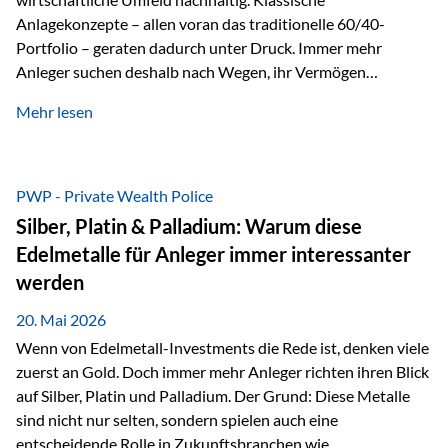
Anlagekonzepte – allen voran das traditionelle 60/40-
Portfolio – geraten dadurch unter Druck. Immer mehr
Anleger suchen deshalb nach Wegen, ihr Vermögen
langfristig gegen Kaufkraftverlust und geopolitische
Mehr lesen
Unsicherheit abzusichern. Genau hier rücken reale und
nicht-inflationierbare Werte wie Gold, Rohstoffe und
digitale Assets wieder in den Fokus. Gold gewinnt seine
monetäre Rolle zurück Gold erlebt derzeit eine
PWP - Private Wealth Police
bemerkenswerte Renaissance als monetärer Wertspeicher.
Silber, Platin & Palladium: Warum diese
Treiber sind Rekordkäufe der Zentralbanken, geopolitische
Edelmetalle für Anleger immer interessanter
Spannungen und ein schleichender Vertrauensverlust in
werden
ungedeckte Papierwährungen. Wie groß dieser
Vertrauensverlust ausfällt, zeigt ein nüchterner
20. Mai 2026
Langfristvergleich: Seit…
Wenn von Edelmetall-Investments die Rede ist, denken viele
zuerst an Gold. Doch immer mehr Anleger richten ihren Blick
auf Silber, Platin und Palladium. Der Grund: Diese Metalle
sind nicht nur selten, sondern spielen auch eine
entscheidende Rolle in Zukunftsbranchen wie