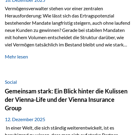
Vermögensverwalter stehen vor einer zentralen
Herausforderung: Wie lässt sich das Ertragspotenzial
bestehender Mandate langfristig steigern, auch ohne laufend
neue Kunden zu gewinnen? Gerade bei stabilen Mandaten
mit hohem Volumen entscheidet die Struktur darüber, wie
viel Vermögen tatsächlich im Bestand bleibt und wie stark
sich das Verwaltungsentgelt über die Jahre entwickelt. Ein
Mehr lesen
Beispiel verdeutlicht diese Wirkung besonders deutlich.
Wird ein Vermögen von 25 Millionen Euro über einen
Zeitraum von 20 Jahren verwaltet, ohne dass neue Kunden
hinzukommen, spielt nicht nur die Rendite eine Rolle. Auch
Social
steuerliche Effekte haben einen erheblichen Einfluss auf…
Gemeinsam stark: Ein Blick hinter die Kulissen
der Vienna-Life und der Vienna Insurance
Group
12. Dezember 2025
In einer Welt, die sich ständig weiterentwickelt, ist es
beruhigend zu wissen, dass man sich auf starke Partner