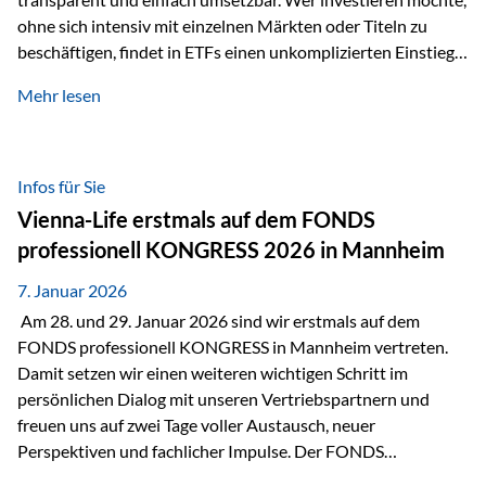
ohne sich intensiv mit einzelnen Märkten oder Titeln zu
beschäftigen, findet in ETFs einen unkomplizierten Einstieg
in den Kapitalmarkt. Aktiv gemanagte Fonds hingegen
Mehr lesen
werden häufig kritisch betrachtet. Sie gelten als teurer,
komplexer und weniger zeitgemäß. Doch greift diese
Einschätzung wirklich zu kurz? Ein differenzierter Blick zeigt:
Beide Ansätze haben ihre Berechtigung und ihre Stärken
Infos für Sie
entfalten sie oft gerade in Kombination. ETFs: Effizient, breit
Vienna-Life erstmals auf dem FONDS
gestreut und klar strukturiert…
professionell KONGRESS 2026 in Mannheim
7. Januar 2026
Am 28. und 29. Januar 2026 sind wir erstmals auf dem
FONDS professionell KONGRESS in Mannheim vertreten.
Damit setzen wir einen weiteren wichtigen Schritt im
persönlichen Dialog mit unseren Vertriebspartnern und
freuen uns auf zwei Tage voller Austausch, neuer
Perspektiven und fachlicher Impulse. Der FONDS
professionell KONGRESS zählt zu den wichtigsten