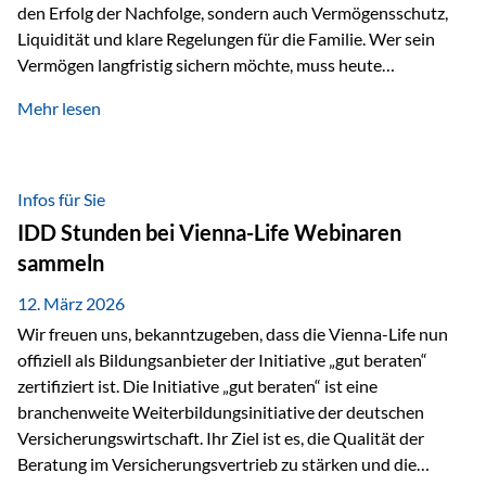
den Erfolg der Nachfolge, sondern auch Vermögensschutz,
Liquidität und klare Regelungen für die Familie. Wer sein
Vermögen langfristig sichern möchte, muss heute
international denken. Und genau hier setzt das Buch
Mehr lesen
„Erfolgsformel Liechtenstein“, herausgegeben und verfasst
von Rolf Klein, an – ein praxisnahes Nachschlagewerk, das
Vermögensnachfolge, Vermögensmanagement und
Vermögensschutz strategisch miteinander verbindet.
Infos für Sie
Warum klassische Nachfolgeplanung oft scheitert Viele
IDD Stunden bei Vienna-Life Webinaren
Vermögen werden erst im Todesfall übertragen. Das kann zu
sammeln
Problemen führen: Hohe Erbschaftsteuern Streitigkeiten
zwischen Erben Liquiditätsprobleme bei Immobilien…
12. März 2026
Wir freuen uns, bekanntzugeben, dass die Vienna-Life nun
offiziell als Bildungsanbieter der Initiative „gut beraten“
zertifiziert ist. Die Initiative „gut beraten“ ist eine
branchenweite Weiterbildungsinitiative der deutschen
Versicherungswirtschaft. Ihr Ziel ist es, die Qualität der
Beratung im Versicherungsvertrieb zu stärken und die