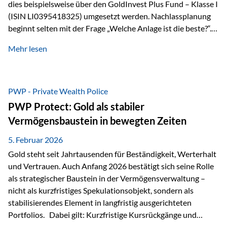
dies beispielsweise über den GoldInvest Plus Fund – Klasse I
(ISIN LI0395418325) umgesetzt werden. Nachlassplanung
beginnt selten mit der Frage „Welche Anlage ist die beste?“.
In der Praxis geht es zuerst um ganz andere Themen:Wer soll
Mehr lesen
was bekommen – wann – und in welcher Struktur?Und vor
allem: Wie lassen sich Streit, Liquiditätsengpässe oder
Notverkäufe vermeiden, wenn ein Todesfall eintritt? Gerade
bei größeren Vermögen ist das entscheidend.
PWP - Private Wealth Police
PWP Protect: Gold als stabiler
Vermögensbaustein in bewegten Zeiten
5. Februar 2026
Gold steht seit Jahrtausenden für Beständigkeit, Werterhalt
und Vertrauen. Auch Anfang 2026 bestätigt sich seine Rolle
als strategischer Baustein in der Vermögensverwaltung –
nicht als kurzfristiges Spekulationsobjekt, sondern als
stabilisierendes Element in langfristig ausgerichteten
Portfolios. Dabei gilt: Kurzfristige Kursrückgänge und
Schwankungen sind jederzeit möglich – insbesondere nach