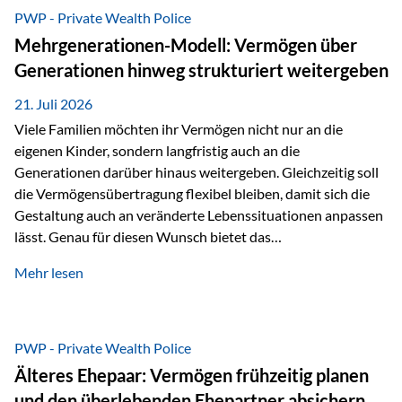
Abwicklung für Vertriebspartner deutlich effizienter
PWP - Private Wealth Police
gestaltet. Anträge werden direkt elektronisch übermittelt,
Mehrgenerationen-Modell: Vermögen über
Medienbrüche reduziert und die weitere Bearbeitung
Generationen hinweg strukturiert weitergeben
beschleunigt. Ab sofort können auch juristische Personen,
wie Kapitalgesellschaften oder Stiftungen, als
21. Juli 2026
Versicherungsnehmer eingesetzt werden. Damit erweitert
Viele Familien möchten ihr Vermögen nicht nur an die
die Vienna-Life die Einsatzmöglichkeiten der Private Wealth
eigenen Kinder, sondern langfristig auch an die
Police insbesondere für…
Generationen darüber hinaus weitergeben. Gleichzeitig soll
die Vermögensübertragung flexibel bleiben, damit sich die
Gestaltung auch an veränderte Lebenssituationen anpassen
lässt. Genau für diesen Wunsch bietet das
Mehrgenerationen-Modell der Private Wealth Police der
Mehr lesen
Vienna-Life eine interessante Lösung. Es ermöglicht,
Vermögen bereits heute generationenübergreifend zu
strukturieren und dennoch flexibel zu bleiben. Die
Ausgangssituation Stellen Sie sich folgende Familie vor: Die
PWP - Private Wealth Police
Großeltern haben über viele Jahre Vermögen aufgebaut. Ihr
Älteres Ehepaar: Vermögen frühzeitig planen
Wunsch ist es, dieses Vermögen nicht nur den eigenen
und den überlebenden Ehepartner absichern