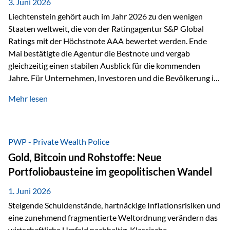
unseres Weges und unseres Anspruchs,…
3. Juni 2026
Liechtenstein gehört auch im Jahr 2026 zu den wenigen
Staaten weltweit, die von der Ratingagentur S&P Global
Ratings mit der Höchstnote AAA bewertet werden. Ende
Mai bestätigte die Agentur die Bestnote und vergab
gleichzeitig einen stabilen Ausblick für die kommenden
Jahre. Für Unternehmen, Investoren und die Bevölkerung ist
diese Einstufung ein wichtiges Signal. Sie unterstreicht die
Mehr lesen
finanzielle Stabilität des Landes sowie das Vertrauen
internationaler Märkte in den Wirtschafts- und
Finanzstandort Liechtenstein. Starker Wirtschaftsstandort
trotz Herausforderungen Die weltwirtschaftlichen
PWP - Private Wealth Police
Rahmenbedingungen bleiben anspruchsvoll. Geopolitische
Gold, Bitcoin und Rohstoffe: Neue
Unsicherheiten, eine verhaltene Investitionstätigkeit und
Portfoliobausteine im geopolitischen Wandel
eine schwächere Nachfrage in wichtigen Exportmärkten
beeinflussen auch die liechtensteinische Wirtschaft.
1. Juni 2026
Dennoch sieht…
Steigende Schuldenstände, hartnäckige Inflationsrisiken und
eine zunehmend fragmentierte Weltordnung verändern das
wirtschaftliche Umfeld nachhaltig. Klassische