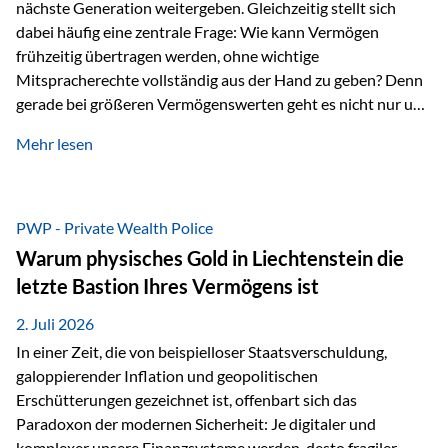
nächste Generation weitergeben. Gleichzeitig stellt sich
dabei häufig eine zentrale Frage: Wie kann Vermögen
frühzeitig übertragen werden, ohne wichtige
Mitspracherechte vollständig aus der Hand zu geben? Denn
gerade bei größeren Vermögenswerten geht es nicht nur um
die Frage der Übertragung. Es geht auch darum,
Mehr lesen
sicherzustellen, dass das Vermögen langfristig erhalten
bleibt und entsprechend der ursprünglichen Planung
verwendet wird. Ein Beispiel aus der Praxis Stellen Sie sich
folgende Situation vor: Ein Vater schenkt seiner Tochter
PWP - Private Wealth Police
einen Teil seines Vermögens. Einige Jahre später möchte die
Warum physisches Gold in Liechtenstein die
Tochter das Geld kurzfristig verwenden, um…
letzte Bastion Ihres Vermögens ist
2. Juli 2026
In einer Zeit, die von beispielloser Staatsverschuldung,
galoppierender Inflation und geopolitischen
Erschütterungen gezeichnet ist, offenbart sich das
Paradoxon der modernen Sicherheit: Je digitaler und
komplexer unsere Finanzsysteme werden, desto fragiler