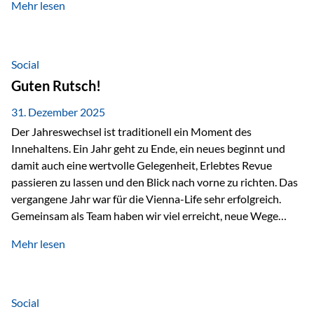
Mehr lesen
Branchentreffen für Finanz- und Versicherungsprofis im
deutschsprachigen Raum. Für uns bietet die Veranstaltung
die ideale Plattform, um aktuelle Themen rund um Vorsorge,
Vermögensstrukturierung und Nachfolgeplanung
Social
gemeinsam zu diskutieren. Persönlich für Sie vor Ort An
Guten Rutsch!
beiden Kongresstagen stehen Ihnen Maximilian
Fichtenbauer, Dirk…
31. Dezember 2025
Der Jahreswechsel ist traditionell ein Moment des
Innehaltens. Ein Jahr geht zu Ende, ein neues beginnt und
damit auch eine wertvolle Gelegenheit, Erlebtes Revue
passieren zu lassen und den Blick nach vorne zu richten. Das
vergangene Jahr war für die Vienna-Life sehr erfolgreich.
Gemeinsam als Team haben wir viel erreicht, neue Wege
beschritten und besondere Momente erlebt.
Mehr lesen
Veranstaltungen wie der Schnifisschnauf, aber auch unsere
Teamevents, vom Minigolf bis zur Weihnachtsfeier, haben
den Zusammenhalt gestärkt und gezeigt, wie wichtig ein
starkes Miteinander ist. Neben diesen gemeinsamen
Social