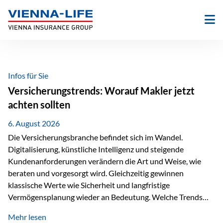
Zum
Inhalt
springen
Infos für Sie
Versicherungstrends: Worauf Makler jetzt
achten sollten
6. August 2026
Die Versicherungsbranche befindet sich im Wandel.
Digitalisierung, künstliche Intelligenz und steigende
Kundenanforderungen verändern die Art und Weise, wie
beraten und vorgesorgt wird. Gleichzeitig gewinnen
klassische Werte wie Sicherheit und langfristige
Vermögensplanung wieder an Bedeutung. Welche Trends
sollten Versicherungsmakler deshalb aktuell besonders im
Mehr lesen
Blick behalten? Digitalisierung und KI verändern die