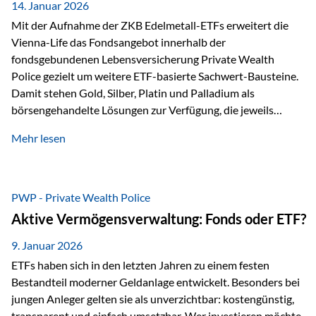
breit ab, ohne die…
14. Januar 2026
Mit der Aufnahme der ZKB Edelmetall-ETFs erweitert die
Vienna-Life das Fondsangebot innerhalb der
fondsgebundenen Lebensversicherung Private Wealth
Police gezielt um weitere ETF-basierte Sachwert-Bausteine.
Damit stehen Gold, Silber, Platin und Palladium als
börsengehandelte Lösungen zur Verfügung, die jeweils
physisch hinterlegte Edelmetalle abbilden. Der Fokus liegt
Mehr lesen
dabei nicht auf einzelnen Marktmeinungen, sondern auf
einer systematischen Portfoliologik: ETFs dienen als
transparente, effiziente Bausteine für Risikostreuung,
Inflationsrobustheit und Stabilisierung – eingebettet in eine
PWP - Private Wealth Police
liechtensteinische Versicherungsstruktur. Die
Aktive Vermögensverwaltung: Fonds oder ETF?
Sicherheitsarchitektur: Liechtenstein als Strukturprinzip Die
Private Wealth Police positioniert sich mit einer dreistufigen
9. Januar 2026
Sicherheitsarchitektur, die auf mehreren Ebenen ansetzt:
ETFs haben sich in den letzten Jahren zu einem festen
Stufe 1: Versicherer-Ebene • Versicherung mit…
Bestandteil moderner Geldanlage entwickelt. Besonders bei
jungen Anleger gelten sie als unverzichtbar: kostengünstig,
transparent und einfach umsetzbar. Wer investieren möchte,