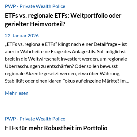
gerade dann, wenn Märkte nervös werden,…
PWP - Private Wealth Police
ETFs vs. regionale ETFs: Weltportfolio oder
gezielter Heimvorteil?
22. Januar 2026
„ETFs vs. regionale ETFs“ klingt nach einer Detailfrage – ist
aber in Wahrheit eine Frage des Anlagestils. Soll möglichst
breit in die Weltwirtschaft investiert werden, um regionale
Überraschungen zu entschärfen? Oder sollen bewusst
regionale Akzente gesetzt werden, etwa über Währung,
Stabilität oder einen klaren Fokus auf einzelne Märkte? Im
Rahmen der fondsgebundenen Lebensversicherung Private
Mehr lesen
Wealth Police der Vienna-Life lassen sich beide Ansätze
kombinieren. Der „Schutz“ im Portfolio entsteht dabei nicht
als Garantie, sondern als Zusammenspiel aus
Risikostreuung, Inflationsrobustheit und Stabilisierung. 1)
PWP - Private Wealth Police
Die Philosophiefrage: breit oder bewusst? Global investieren
ETFs für mehr Robustheit im Portfolio
bedeutet: Das Portfolio bildet die Weltmärkte möglichst