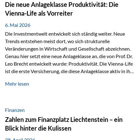
Strecke mit rund 4,8 Kilometern und 680 Höhenmetern
Die neue Anlageklasse Produktivität: Die
stellte die Teilnehmerinnen und Teilnehmer vor eine
Vienna-Life als Vorreiter
sportliche Herausforderung. Doch…
6. Mai 2026
Die Investmentwelt entwickelt sich ständig weiter. Neue
Trends entstehen meist dort, wo sich strukturelle
Veränderungen in Wirtschaft und Gesellschaft abzeichnen.
Genau hier setzt eine neue Anlageklasse an, die von Prof. Dr.
Leo Brecht entwickelt wurde: Produktivität. Die Vienna-Life
ist die erste Versicherung, die diese Anlageklasse aktiv in ihre
Lösung integriert und positioniert sich damit bewusst als
Mehr lesen
Vorreiter. Warum auf das Thema Produktivität setzen? Die
globalen Herausforderungen der Zeit, wie Inflation,
demografischer Wandel oder sinkendes
Wirtschaftswachstum, verändern die Spielregeln für
Finanzen
Investoren. Produktivität adressiert genau diese
Zahlen zum Finanzplatz Liechtenstein – ein
Herausforderungen, da wirtschaftliches Wachstum
Blick hinter die Kulissen
langfristig durch Produktivitätssteigerung entsteht, also
durch die Fähigkeit von Unternehmen, mehr…
28. April 2026