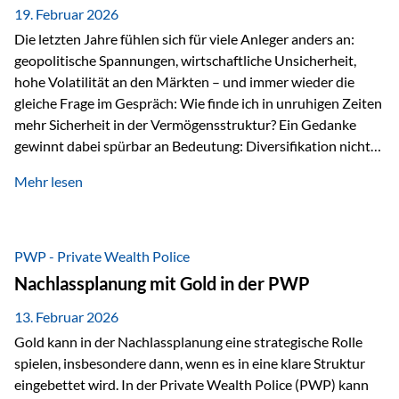
19. Februar 2026
Die letzten Jahre fühlen sich für viele Anleger anders an:
geopolitische Spannungen, wirtschaftliche Unsicherheit,
hohe Volatilität an den Märkten – und immer wieder die
gleiche Frage im Gespräch: Wie finde ich in unruhigen Zeiten
mehr Sicherheit in der Vermögensstruktur? Ein Gedanke
gewinnt dabei spürbar an Bedeutung: Diversifikation nicht
nur über Anlageklassen, sondern auch über Jurisdiktionen.
Mehr lesen
Wer Vermögen ausschließlich in einem Rechtsraum
organisiert, ist auch von dessen Rahmenbedingungen
besonders abhängig. Genau hier kann das Fürstentum
Liechtenstein eine Rolle spielen: außerhalb der EU, ohne
PWP - Private Wealth Police
Euro, mit einem eigenständigen Rechts- und Finanzplatz.
Nachlassplanung mit Gold in der PWP
Und genau an dieser Stelle setzt der 3-Zellenschutz an –…
13. Februar 2026
Gold kann in der Nachlassplanung eine strategische Rolle
spielen, insbesondere dann, wenn es in eine klare Struktur
eingebettet wird. In der Private Wealth Police (PWP) kann