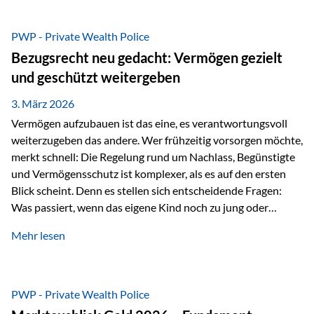
Das Problem: Laufende Besteuerung im Depot Im
Privatdepot fallen an: Abgeltungssteuer Fondsbesteuerung
PWP - Private Wealth Police
(Vorabpauschale, Teilfreistellung) Kein steuerlicher Abzug
Bezugsrecht neu gedacht: Vermögen gezielt
der Vermögensverwaltungs-Gebühren /
und geschützt weitergeben
Depotbankgebühren Jährliches Steuerreporting erforderlich
Zinsen, Dividenden und Kursgewinne werden laufend
3. März 2026
besteuert.
Vermögen aufzubauen ist das eine, es verantwortungsvoll
weiterzugeben das andere. Wer frühzeitig vorsorgen möchte,
merkt schnell: Die Regelung rund um Nachlass, Begünstigte
und Vermögensschutz ist komplexer, als es auf den ersten
Blick scheint. Denn es stellen sich entscheidende Fragen:
Was passiert, wenn das eigene Kind noch zu jung oder
unerfahren ist, um eine größere Summe sinnvoll zu
Mehr lesen
verwalten? Wie kann verhindert werden, dass Ex-Partner,
Gläubiger oder andere Dritte Zugriff auf das Vermögen
erhalten? Und wie lässt sich Vermögen klar und
unbürokratisch übertragen, ohne ausschließlich auf ein
PWP - Private Wealth Police
Testament angewiesen zu sein? Wenn klassische Lösungen