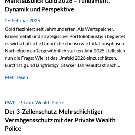
Marktausblick Gold 2026 – Fundament,
nicht ausreichen Traditionelle Nachlassregelungen stoßen
Dynamik und Perspektive
oft…
26. Februar 2026
Gold fasziniert seit Jahrhunderten. Als Wertspeicher,
Krisenmetall und strategischer Portfoliobaustein begleitet
es wirtschaftliche Umbrüche ebenso wie Inflationsphasen.
Nach einem außergewöhnlich starken Jahr 2025 stellt sich
nun die Frage: Wie ist das Umfeld 2026 einzuschätzen,
kurzfristig und langfristig? Starker Jahresauftakt nach
außergewöhnlichem Vorjahr Gold ist mit deutlicher
Mehr lesen
Dynamik in das Jahr 2026 gestartet. Zwischen dem
01.01.2026 und dem 31.01.2026 das Edelmetall: +12,8 % in
USD +11,7 % in EUR Durchschnitt über alle betrachteten
Währungen: +11,5 % Bereits 2025 war ein außergewöhnlich
PWP - Private Wealth Police
starkes Jahr: +64,4 % in USD Durchschnitt über alle
Der 3-Zellenschutz: Mehrschichtiger
Währungen: +56,6 % Langfristig zeigt sich ebenfalls ein
Vermögensschutz mit der Private Wealth
solides…
Police