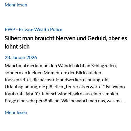
Mehr lesen
starken Anstiegen. Diese verändern jedoch nicht die
langfristige Funktion von Gold als Sachwert und
Diversifikationsinstrument. In einem Umfeld, das weiterhin
von geopolitischen Spannungen, einer stark ausgeweiteten
PWP - Private Wealth Police
Geldmenge sowie strukturellen Verschiebungen an den
Silber: man braucht Nerven und Geduld, aber es
Kapitalmärkten geprägt ist, bleibt Gold ein bewährter Anker.
lohnt sich
Nicht, weil…
28. Januar 2026
Manchmal merkt man den Wandel nicht an Schlagzeilen,
sondern an kleinen Momenten: der Blick auf den
Kassenzettel, die nächste Handwerkerrechnung, die
Urlaubsplanung, die plötzlich „teurer als erwartet“ ist. Wenn
Kaufkraft Jahr für Jahr schwindet, wird aus einer simplen
Frage eine sehr persönliche: Wie bewahrt man das, was man
sich aufgebaut hat? Genau dann wird es Zeit, sich
Mehr lesen
Sachwerten mit einer Investition in Sachwerte zu
beschäftigen; Nicht als Mode, sondern als Prinzip: Vermögen
soll nicht nur wachsen, sondern auch Substanz behalten –