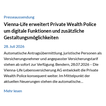
Beratung Digitale Prozesse und künstliche Intelligenz sind
längst Teil des Versicherungsalltags. Sie erleichtern
administrative Aufgaben, beschleunigen Abläufe und
Presseaussendung
schaffen mehr Zeit für das Wesentliche: die persönliche
Vienna-Life erweitert Private Wealth Police
Beratung. Gerade deshalb wird die individuelle Betreuung
um digitale Funktionen und zusätzliche
zum entscheidenden Erfolgsfaktor. Technologie kann
Gestaltungsmöglichkeiten
unterstützen, Vertrauen entsteht jedoch weiterhin im
persönlichen Gespräch. Bei der Vienna-Life reagieren…
28. Juli 2026
Automatische Antragsübermittlung, juristische Personen als
Versicherungsnehmer und angepasster Versicherungstarif
stehen ab sofort zur Verfügung. Bendern, 28.07.2026 – Die
Vienna-Life Lebensversicherung AG entwickelt die Private
Wealth Police konsequent weiter. Im Mittelpunkt der
aktuellen Neuerungen stehen die automatische
Antragsübermittlung, die Möglichkeit, juristische Personen
Mehr lesen
als Versicherungsnehmer einzusetzen, sowie eine
Überarbeitung des zugrundeliegenden Versicherungstarifes.
Durch die automatische Antragsübermittlung wird die