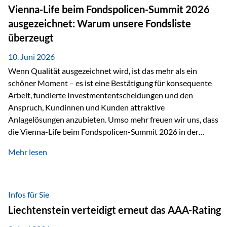
zahlreiche Zukunftstechnologien praktisch unverzichtbar.
Vienna-Life beim Fondspolicen-Summit 2026
Silber findet sich unter anderem in: Solarmodulen
ausgezeichnet: Warum unsere Fondsliste
Elektrofahrzeugen Halbleitern Smartphones und Tablets…
überzeugt
10. Juni 2026
Wenn Qualität ausgezeichnet wird, ist das mehr als ein
schöner Moment – es ist eine Bestätigung für konsequente
Arbeit, fundierte Investmententscheidungen und den
Anspruch, Kundinnen und Kunden attraktive
Anlagelösungen anzubieten. Umso mehr freuen wir uns, dass
die Vienna-Life beim Fondspolicen-Summit 2026 in der
Kategorie ETF/Passiv ausgezeichnet wurde. Grundlage
Mehr lesen
dieser Ehrung ist der renommierte Fondspolicenreport der
SAM – Smart Asset Management Service GmbH, bei dem
mehr als 20 Fondspolicen-Anbieter aus Investmentsicht
analysiert und verglichen wurden. Das Ergebnis: Die ETF-
Infos für Sie
Auswahl der Vienna-Life zählt zu den drei besten Angeboten
Liechtenstein verteidigt erneut das AAA-Rating
am Markt. Für uns ist diese Auszeichnung eine Bestätigung