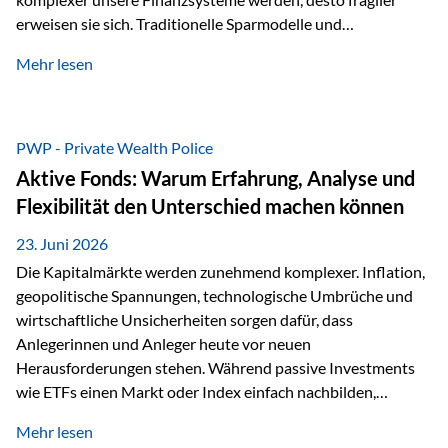
erweisen sie sich. Traditionelle Sparmodelle und
papierbasierte Anlagen, die über Jahrzehnte als
Mehr lesen
unumstößlich galten, versagen angesichts der expansiven
Geldpolitik der Zentralbanken. In diesem Umfeld stellt die
Rückbesinnung auf ein Jahrtausende altes Edelmetall keine
Nostalgie dar, sondern ist die modernste und strategisch
PWP - Private Wealth Police
klügste Antwort auf globale Instabilität. Physische Werte
Aktive Fonds: Warum Erfahrung, Analyse und
und der richtige Rechtsstandort sind heute keine bloße
Flexibilität den Unterschied machen können
Option mehr, sondern eine strategische Notwendigkeit. 1.
Der massive Aufwand hinter einem winzigen…
23. Juni 2026
Die Kapitalmärkte werden zunehmend komplexer. Inflation,
geopolitische Spannungen, technologische Umbrüche und
wirtschaftliche Unsicherheiten sorgen dafür, dass
Anlegerinnen und Anleger heute vor neuen
Herausforderungen stehen. Während passive Investments
wie ETFs einen Markt oder Index einfach nachbilden,
verfolgen aktiv gemanagte Fonds einen anderen Ansatz: Sie
Mehr lesen
setzen auf die Expertise erfahrener Fondsmanager, die