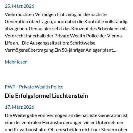
Besonders hervorzuheben ist hierbei Artikel 14 der
25. März 2026
liechtensteinischen Verfassung. Darin…
Viele möchten Vermögen frühzeitig an die nächste
Generation übertragen, ohne dabei die Kontrolle vollständig
abzugeben. Genau hier setzt das Konzept des Schenkens mit
Vetorecht innerhalb der Private Wealth Police der Vienna-
Life an. Die Ausgangssituation: Schrittweise
Vermögensübertragung Ein 50-jähriger Anleger plant,
seinem Kind Vermögen zu übertragen. Dabei soll nicht nur
Mehr lesen
der steuerliche Freibetrag optimal genutzt werden, sondern
auch sichergestellt sein, dass mit dem verschenken Geld
verantwortungsvoll umgegangen wird. Das Ziel:Eine
strukturierte, langfristige Vermögensübertragung, ohne die
PWP - Private Wealth Police
Kontrolle vollständig aus der Hand zu geben. Die Lösung:
Die Erfolgsformel Liechtenstein
Abschmelzung mit Vetorecht Die Umsetzung erfolgt über die
Private Wealth Police…
17. März 2026
Die Weitergabe von Vermögen an die nächste Generation ist
eine der zentralen Herausforderungen vieler Unternehmer
und Privathaushalte. Oft entscheiden nicht nur Steuern über