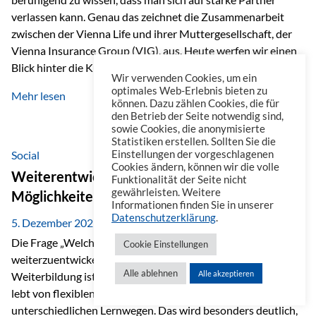
verlassen kann. Genau das zeichnet die Zusammenarbeit
zwischen der Vienna Life und ihrer Muttergesellschaft, der
Vienna Insurance Group (VIG), aus. Heute werfen wir einen
Blick hinter die Kulissen auf eine Unternehmensgruppe mit
Wir verwenden Cookies, um ein
beeindruckender Geschichte, gewachsenem Know-how und
optimales Web-Erlebnis bieten zu
Mehr lesen
einem stabilen Fundament. Ein starkes Netzwerk in ganz
können. Dazu zählen Cookies, die für
den Betrieb der Seite notwendig sind,
Europa Die Vienna Insurance Group ist die führende
sowie Cookies, die anonymisierte
Versicherungsgruppe in Zentral- und Osteuropa. Mit über
Statistiken erstellen. Sollten Sie die
50 Versicherungsgesellschaften in insgesamt 30 Ländern
Social
Einstellungen der vorgeschlagenen
Cookies ändern, können wir die volle
verbindet sie regionale Stärke mit internationaler
Weiterentwicklung im Berufsalltag: Welche
Funktionalität der Seite nicht
Kompetenz.
gewährleisten. Weitere
Möglichkeiten es gibt
Informationen finden Sie in unserer
Datenschutzerklärung
.
5. Dezember 2025
Die Frage „Welche Möglichkeiten gibt es, sich
Cookie Einstellungen
weiterzuentwickeln?“ lässt sich heute vielseitig beantworten.
Alle ablehnen
Alle akzeptieren
Weiterbildung ist längst kein starrer Prozess mehr, sondern
lebt von flexiblen Formaten, individuellen Bedürfnissen und
unterschiedlichen Lernwegen. Das wird besonders deutlich,