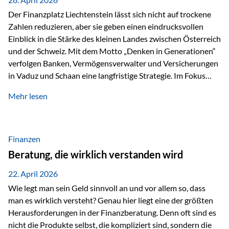
Der Finanzplatz Liechtenstein lässt sich nicht auf trockene
Zahlen reduzieren, aber sie geben einen eindrucksvollen
Einblick in die Stärke des kleinen Landes zwischen Österreich
und der Schweiz. Mit dem Motto „Denken in Generationen“
verfolgen Banken, Vermögensverwalter und Versicherungen
in Vaduz und Schaan eine langfristige Strategie. Im Fokus
stehen dabei vor allem: Qualität Stabilität internationaler
Mehr lesen
Marktzugang Liechtenstein hat sich in den letzten Jahren zu
einem wichtigen Drehpunkt für grenzüberschreitende
Finanzdienstleistungen entwickelt – und die aktuellsten
verfügbaren Kennzahlen (Stand Ende 2024, veröffentlicht
Finanzen
2025/2026)…
Beratung, die wirklich verstanden wird
22. April 2026
Wie legt man sein Geld sinnvoll an und vor allem so, dass
man es wirklich versteht? Genau hier liegt eine der größten
Herausforderungen in der Finanzberatung. Denn oft sind es
nicht die Produkte selbst, die kompliziert sind, sondern die