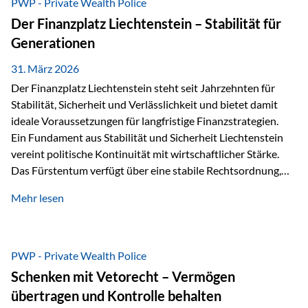
PWP - Private Wealth Police
heißt das:Diese Gelder gehören im Konkursfall nicht zur
Der Finanzplatz Liechtenstein – Stabilität für
allgemeinen Konkursmasse, sondern werden ausschließlich
Generationen
zur Erfüllung…
31. März 2026
Der Finanzplatz Liechtenstein steht seit Jahrzehnten für
Stabilität, Sicherheit und Verlässlichkeit und bietet damit
ideale Voraussetzungen für langfristige Finanzstrategien.
Ein Fundament aus Stabilität und Sicherheit Liechtenstein
vereint politische Kontinuität mit wirtschaftlicher Stärke.
Das Fürstentum verfügt über eine stabile Rechtsordnung,
die auf einer parlamentarischen Demokratie mit
Mehr lesen
monarchischen Elementen basiert. Diese Struktur schafft
nicht nur politische Stabilität, sondern auch eine
außergewöhnlich hohe Planungssicherheit für Investoren
und Unternehmen. Ein wesentliches Merkmal ist die
PWP - Private Wealth Police
Staatsfinanzierung: Liechtenstein weist keine
Schenken mit Vetorecht – Vermögen
Staatsschulden auf, und der Schutz der wirtschaftlichen
übertragen und Kontrolle behalten
Interessen der Bevölkerung ist in der Verfassung verankert.