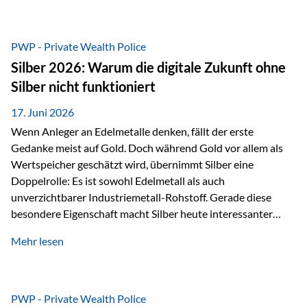
Chancen identifizieren, Risiken bewerten und Portfolios
gezielt steuern. Gerade in einem Umfeld, das von schnellen
Veränderungen geprägt ist, kann diese aktive
PWP - Private Wealth Police
Herangehensweise einen entscheidenden Mehrwert bieten.
Silber 2026: Warum die digitale Zukunft ohne
Was zeichnet aktive Fonds aus? Aktive Fonds verfolgen das
Silber nicht funktioniert
Ziel, nicht nur einen Markt abzubilden, sondern gezielt
Anlageentscheidungen zu treffen. Fondsmanager
17. Juni 2026
analysieren Unternehmen,…
Wenn Anleger an Edelmetalle denken, fällt der erste
Gedanke meist auf Gold. Doch während Gold vor allem als
Wertspeicher geschätzt wird, übernimmt Silber eine
Doppelrolle: Es ist sowohl Edelmetall als auch
unverzichtbarer Industriemetall-Rohstoff. Gerade diese
besondere Eigenschaft macht Silber heute interessanter
denn je. Denn die Welt wird nicht nur digitaler, sondern auch
Mehr lesen
elektrischer – und genau dort spielt Silber eine
entscheidende Rolle. Silber – das Metall der modernen
Wirtschaft Silber verfügt über die höchste elektrische
Leitfähigkeit aller Metalle. Diese Eigenschaft macht es für
PWP - Private Wealth Police