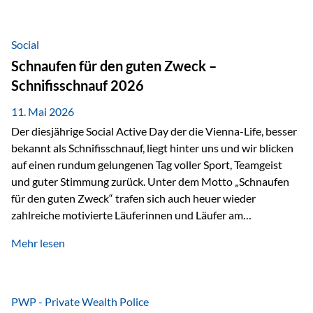
tatsächliche wirtschaftliche Entwicklung von Unternehmen
über viele Jahre hinweg. Als Teil der Produktauswahl
innerhalb der Private Wealth Police der Vienna-Life steht
Social
der Oculus Value Capital Fund für einen langfristig
Schnaufen für den guten Zweck –
orientierten Value-Investing-Ansatz mit Fokus auf
Schnifisschnauf 2026
fundamentale Unternehmensanalyse und nachhaltige
Wertentwicklung. Der Investmentansatz: Value Investing
11. Mai 2026
mit Weitblick Im Zentrum steht ein…
Der diesjährige Social Active Day der die Vienna-Life, besser
bekannt als Schnifisschnauf, liegt hinter uns und wir blicken
auf einen rundum gelungenen Tag voller Sport, Teamgeist
und guter Stimmung zurück. Unter dem Motto „Schnaufen
für den guten Zweck“ trafen sich auch heuer wieder
zahlreiche motivierte Läuferinnen und Läufer am
Dünserberg in Schnifis, um gemeinsam sportliche
Mehr lesen
Höchstleistungen für einen guten Zweck zu erbringen. Mit
grosser Freude dürfen wir verkünden, dass dabei
beeindruckende 14.000 Euro zugunsten des Schulheims
Mäder gesammelt werden konnten. Die anspruchsvolle
PWP - Private Wealth Police