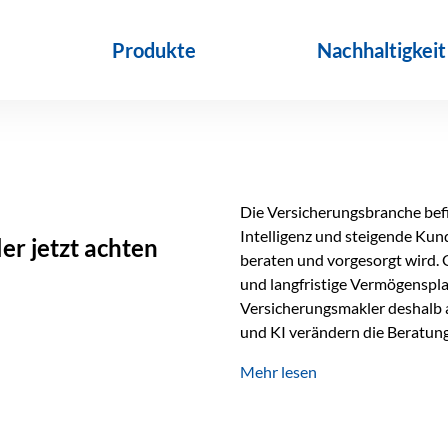
Produkte
Nachhaltigkeit
Die Versicherungsbranche befin
Intelligenz und steigende Ku
r jetzt achten
beraten und vorgesorgt wird. 
und langfristige Vermögenspl
Versicherungsmakler deshalb a
und KI verändern die Beratung 
längst Teil des Versicherungsal
Mehr lesen
beschleunigen Abläufe und sch
Beratung. Gerade deshalb wir
Erfolgsfaktor. Technologie ka