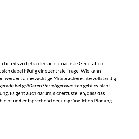
ngeschränkt über das gemeinsame Vermögen verfügen
ngssituation bietet die Private Wealth Police der
 Gestaltungsmöglichkeit. Die Ausgangssituation
piel vor: Ein…
 bereits zu Lebzeiten an die nächste Generation
t sich dabei häufig eine zentrale Frage: Wie kann
en werden, ohne wichtige Mitspracherechte vollständig
gerade bei größeren Vermögenswerten geht es nicht
ng. Es geht auch darum, sicherzustellen, dass das
 bleibt und entsprechend der ursprünglichen Planung
s der Praxis Stellen Sie sich folgende Situation vor:
er einen Teil seines Vermögens. Einige Jahre später
urzfristig verwenden, um…