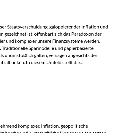
lloser Staatsverschuldung, galoppierender Inflation und
n gezeichnet ist, offenbart sich das Paradoxon der
aler und komplexer unsere Finanzsysteme werden,
h. Traditionelle Sparmodelle und papierbasierte
als unumstößlich galten, versagen angesichts der
tralbanken. In diesem Umfeld stellt die
ende altes Edelmetall keine Nostalgie dar, sondern ist
klügste Antwort auf globale Instabilität. Physische
standort sind heute keine bloße Option mehr, sondern
eit. 1. Der massive Aufwand hinter einem winzigen…
ehmend komplexer. Inflation, geopolitische
mbrüche und wirtschaftliche Unsicherheiten sorgen