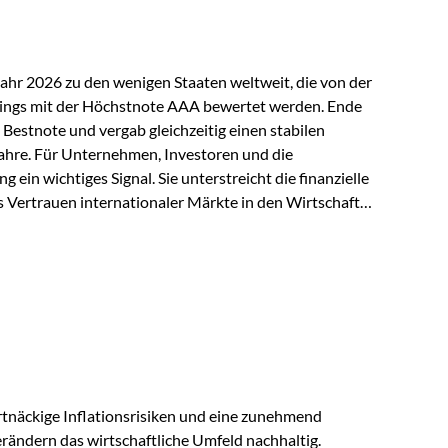
Jahr 2026 zu den wenigen Staaten weltweit, die von der
ings mit der Höchstnote AAA bewertet werden. Ende
 Bestnote und vergab gleichzeitig einen stabilen
ahre. Für Unternehmen, Investoren und die
g ein wichtiges Signal. Sie unterstreicht die finanzielle
s Vertrauen internationaler Märkte in den Wirtschafts-
ein. Starker Wirtschaftsstandort trotz
irtschaftlichen Rahmenbedingungen bleiben
nsicherheiten, eine verhaltene Investitionstätigkeit
e in wichtigen Exportmärkten beeinflussen auch die
. Dennoch sieht…
tnäckige Inflationsrisiken und eine zunehmend
ändern das wirtschaftliche Umfeld nachhaltig.