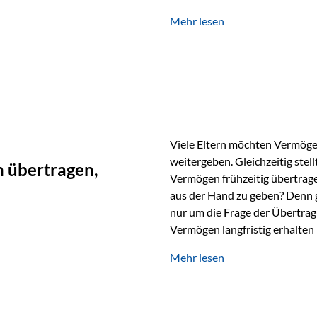
unabhängig bleiben und unei
Mehr lesen
können. Genau für diese Ausga
Vienna-Life eine durchdachte
Stellen Sie sich folgendes Beis
Viele Eltern möchten Vermögen
weitergeben. Gleichzeitig stell
 übertragen,
Vermögen frühzeitig übertrag
aus der Hand zu geben? Denn 
nur um die Frage der Übertragu
Vermögen langfristig erhalten
verwendet wird. Ein Beispiel au
Mehr lesen
Ein Vater schenkt seiner Tocht
möchte die Tochter das Geld k