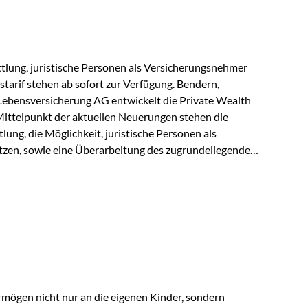
r Vienna-Life reagieren…
lung, juristische Personen als Versicherungsnehmer
tarif stehen ab sofort zur Verfügung. Bendern,
Lebensversicherung AG entwickelt die Private Wealth
Mittelpunkt der aktuellen Neuerungen stehen die
ung, die Möglichkeit, juristische Personen als
zen, sowie eine Überarbeitung des zugrundeliegenden
ie automatische Antragsübermittlung wird die
r deutlich effizienter gestaltet. Anträge werden direkt
ienbrüche reduziert und die weitere Bearbeitung
 auch juristische Personen, wie Kapitalgesellschaften
rungsnehmer eingesetzt werden. Damit erweitert die
hkeiten der Private Wealth Police insbesondere für…
rmögen nicht nur an die eigenen Kinder, sondern