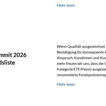
Silber verfügt über die höchste
Mehr lesen
Eigenschaft macht es für zahl
Silber findet sich unter ande
Smartphones und Tablets…
Wenn Qualität ausgezeichnet w
Bestätigung für konsequente 
ummit 2026
Anspruch, Kundinnen und Kun
sliste
mehr freuen wir uns, dass die
Kategorie ETF/Passiv ausgezei
renommierte Fondspolicenrep
GmbH, bei dem mehr als 20 Fo
Mehr lesen
und verglichen wurden. Das Er
drei besten Angeboten am Mark
unseres Weges und unseres A