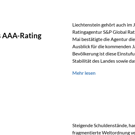
Liechtenstein gehört auch im 
Ratingagentur S&P Global Rat
as AAA-Rating
Mai bestätigte die Agentur die
Ausblick für die kommenden J
Bevölkerung ist diese Einstufun
Stabilität des Landes sowie da
und Finanzstandort Liechtenst
Mehr lesen
Herausforderungen Die weltw
anspruchsvoll. Geopolitische U
und eine schwächere Nachfrag
liechtensteinische Wirtschaft
Steigende Schuldenstände, har
fragmentierte Weltordnung ver