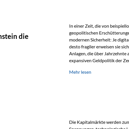
In einer Zeit, die von beispie
geopolitischen Erschütterunge
stein die
modernen Sicherheit: Je digit
desto fragiler erweisen sie sic
Anlagen, die über Jahrzehnte 
expansiven Geldpolitik der Zen
Rückbesinnung auf ein Jahrtaus
Mehr lesen
die modernste und strategisch 
Werte und der richtige Rechts
eine strategische Notwendigk
Die Kapitalmärkte werden zun
Spannungen, technologische U