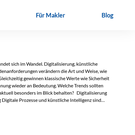
Für Makler
Blog
det sich im Wandel. Digitalisierung, künstliche
ndenanforderungen verändern die Art und Weise, wie
Gleichzeitig gewinnen klassische Werte wie Sicherheit
anung wieder an Bedeutung. Welche Trends sollten
ktuell besonders im Blick behalten? Digitalisierung
Digitale Prozesse und künstliche Intelligenz sind
ltags. Sie erleichtern administrative Aufgaben,
affen mehr Zeit für das Wesentliche: die persönliche
d die individuelle Betreuung zum entscheidenden
nn unterstützen, Vertrauen entsteht jedoch weiterhin im