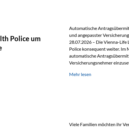
persönlichen Gespräch. Bei de
Automatische Antragsübermitt
und angepasster Versicherungs
lth Police um
28.07.2026 – Die Vienna-Life 
e
Police konsequent weiter. Im 
automatische Antragsübermittl
Versicherungsnehmer einzuset
Versicherungstarifes. Durch d
Mehr lesen
Abwicklung für Vertriebspartne
elektronisch übermittelt, Med
beschleunigt. Ab sofort können
oder Stiftungen, als Versiche
Vienna-Life die Einsatzmöglic
Viele Familien möchten ihr Ve