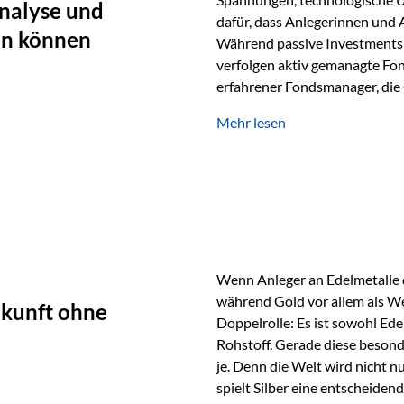
nalyse und
dafür, dass Anlegerinnen und
en können
Während passive Investments 
verfolgen aktiv gemanagte Fon
erfahrener Fondsmanager, die 
Portfolios gezielt steuern. G
Mehr lesen
geprägt ist, kann diese akti
bieten. Was zeichnet aktive Fo
einen Markt abzubilden, sonde
Fondsmanager analysieren U
Wenn Anleger an Edelmetalle d
während Gold vor allem als We
ukunft ohne
Doppelrolle: Es ist sowohl Ede
Rohstoff. Gerade diese besond
je. Denn die Welt wird nicht n
spielt Silber eine entscheiden