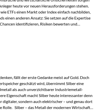
 Anleger heute vor neuen Herausforderungen stehen.
wie ETFs einen Markt oder Index einfach nachbilden,
ds einen anderen Ansatz: Sie setzen auf die Expertise
Chancen identifizieren, Risiken bewerten und
erade in einem Umfeld, das von schnellen Veränderungen
ve Herangehensweise einen entscheidenden Mehrwert
nds aus? Aktive Fonds verfolgen das Ziel, nicht nur
rn gezielt Anlageentscheidungen zu treffen.
nternehmen,…
enken, fällt der erste Gedanke meist auf Gold. Doch
rtspeicher geschätzt wird, übernimmt Silber eine
lmetall als auch unverzichtbarer Industriemetall-
ere Eigenschaft macht Silber heute interessanter denn
ur digitaler, sondern auch elektrischer – und genau dort
de Rolle. Silber – das Metall der modernen Wirtschaft