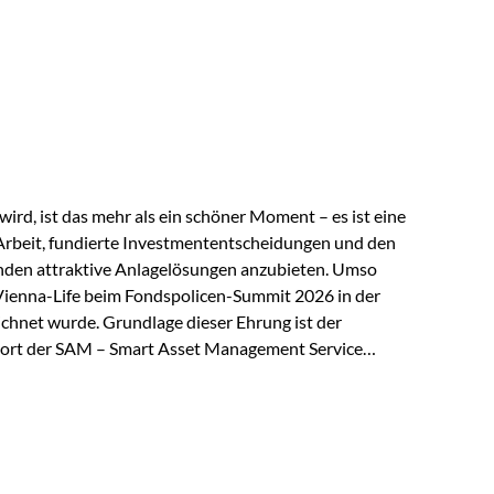
 elektrische Leitfähigkeit aller Metalle. Diese
reiche Zukunftstechnologien praktisch unverzichtbar.
rem in: Solarmodulen Elektrofahrzeugen Halbleitern
ird, ist das mehr als ein schöner Moment – es ist eine
Arbeit, fundierte Investmententscheidungen und den
den attraktive Anlagelösungen anzubieten. Umso
 Vienna-Life beim Fondspolicen-Summit 2026 in der
chnet wurde. Grundlage dieser Ehrung ist der
ort der SAM – Smart Asset Management Service
ndspolicen-Anbieter aus Investmentsicht analysiert
gebnis: Die ETF-Auswahl der Vienna-Life zählt zu den
t. Für uns ist diese Auszeichnung eine Bestätigung
nspruchs,…