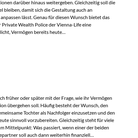
tionen darüber hinaus weitergeben. Gleichzeitig soll die
 bleiben, damit sich die Gestaltung auch an
anpassen lässt. Genau für diesen Wunsch bietet das
Private Wealth Police der Vienna-Life eine
licht, Vermögen bereits heute
trukturieren und dennoch flexibel zu bleiben. Die
sich folgende Familie vor: Die Großeltern haben über
t. Ihr Wunsch ist es, dieses Vermögen nicht nur den
gfristig auch den Enkeln zukommen zu…
ch früher oder später mit der Frage, wie ihr Vermögen
ion übergehen soll. Häufig besteht der Wunsch, den
meinsame Tochter als Nachfolger einzusetzen und den
e sinnvoll vorzubereiten. Gleichzeitig steht für viele
im Mittelpunkt: Was passiert, wenn einer der beiden
partner soll auch dann weiterhin finanziell