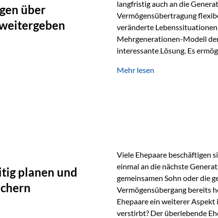
langfristig auch an die Genera
gen über
Vermögensübertragung flexibel
 weitergeben
veränderte Lebenssituationen 
Mehrgenerationen-Modell der 
interessante Lösung. Es ermög
generationenübergreifend zu s
Mehr lesen
Ausgangssituation Stellen Sie 
viele Jahre Vermögen aufgebau
eigenen Kindern, sondern lan
Viele Ehepaare beschäftigen si
einmal an die nächste Generat
tig planen und
gemeinsamen Sohn oder die ge
ichern
Vermögensübergang bereits heut
Ehepaare ein weiterer Aspekt 
verstirbt? Der überlebende Ehe