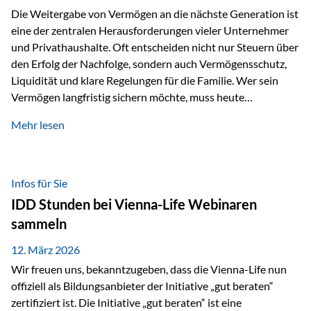
Die Weitergabe von Vermögen an die nächste Generation ist
eine der zentralen Herausforderungen vieler Unternehmer
und Privathaushalte. Oft entscheiden nicht nur Steuern über
den Erfolg der Nachfolge, sondern auch Vermögensschutz,
Liquidität und klare Regelungen für die Familie. Wer sein
Vermögen langfristig sichern möchte, muss heute
international denken. Und genau hier setzt das Buch
Mehr lesen
„Erfolgsformel Liechtenstein“, herausgegeben und verfasst
von Rolf Klein, an – ein praxisnahes Nachschlagewerk, das
Vermögensnachfolge, Vermögensmanagement und
Vermögensschutz strategisch miteinander verbindet.
Infos für Sie
Warum klassische Nachfolgeplanung oft scheitert Viele
IDD Stunden bei Vienna-Life Webinaren
Vermögen werden erst im Todesfall übertragen. Das kann zu
sammeln
Problemen führen: Hohe Erbschaftsteuern Streitigkeiten
zwischen Erben Liquiditätsprobleme bei Immobilien…
12. März 2026
Wir freuen uns, bekanntzugeben, dass die Vienna-Life nun
offiziell als Bildungsanbieter der Initiative „gut beraten“
zertifiziert ist. Die Initiative „gut beraten“ ist eine