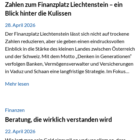
Investoren. Produktivität adressiert genau diese
Zahlen zum Finanzplatz Liechtenstein – ein
Herausforderungen, da wirtschaftliches Wachstum
Blick hinter die Kulissen
langfristig durch Produktivitätssteigerung entsteht, also
durch die Fähigkeit von Unternehmen, mehr…
28. April 2026
Der Finanzplatz Liechtenstein lässt sich nicht auf trockene
Zahlen reduzieren, aber sie geben einen eindrucksvollen
Einblick in die Stärke des kleinen Landes zwischen Österreich
und der Schweiz. Mit dem Motto „Denken in Generationen“
verfolgen Banken, Vermögensverwalter und Versicherungen
in Vaduz und Schaan eine langfristige Strategie. Im Fokus
stehen dabei vor allem: Qualität Stabilität internationaler
Mehr lesen
Marktzugang Liechtenstein hat sich in den letzten Jahren zu
einem wichtigen Drehpunkt für grenzüberschreitende
Finanzdienstleistungen entwickelt – und die aktuellsten
verfügbaren Kennzahlen (Stand Ende 2024, veröffentlicht
Finanzen
2025/2026)…
Beratung, die wirklich verstanden wird
22. April 2026
Wie legt man sein Geld sinnvoll an und vor allem so, dass