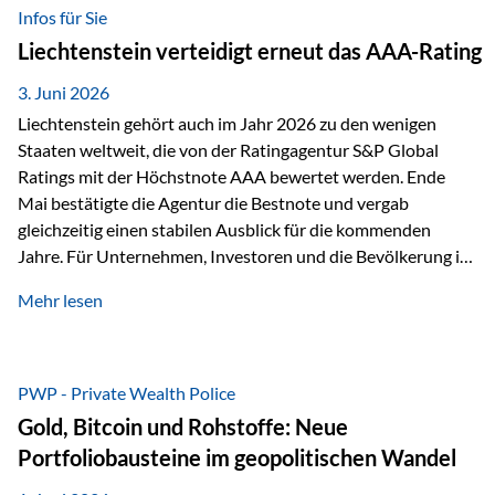
analysiert und verglichen wurden. Das Ergebnis: Die ETF-
Infos für Sie
Auswahl der Vienna-Life zählt zu den drei besten Angeboten
Liechtenstein verteidigt erneut das AAA-Rating
am Markt. Für uns ist diese Auszeichnung eine Bestätigung
unseres Weges und unseres Anspruchs,…
3. Juni 2026
Liechtenstein gehört auch im Jahr 2026 zu den wenigen
Staaten weltweit, die von der Ratingagentur S&P Global
Ratings mit der Höchstnote AAA bewertet werden. Ende
Mai bestätigte die Agentur die Bestnote und vergab
gleichzeitig einen stabilen Ausblick für die kommenden
Jahre. Für Unternehmen, Investoren und die Bevölkerung ist
diese Einstufung ein wichtiges Signal. Sie unterstreicht die
Mehr lesen
finanzielle Stabilität des Landes sowie das Vertrauen
internationaler Märkte in den Wirtschafts- und
Finanzstandort Liechtenstein. Starker Wirtschaftsstandort
trotz Herausforderungen Die weltwirtschaftlichen
PWP - Private Wealth Police
Rahmenbedingungen bleiben anspruchsvoll. Geopolitische
Gold, Bitcoin und Rohstoffe: Neue
Unsicherheiten, eine verhaltene Investitionstätigkeit und
Portfoliobausteine im geopolitischen Wandel
eine schwächere Nachfrage in wichtigen Exportmärkten
beeinflussen auch die liechtensteinische Wirtschaft.