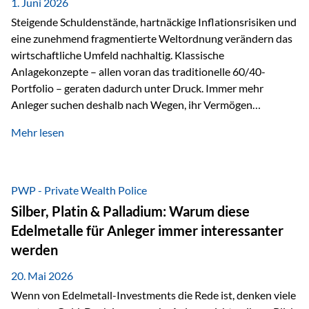
1. Juni 2026
Dennoch sieht…
Steigende Schuldenstände, hartnäckige Inflationsrisiken und
eine zunehmend fragmentierte Weltordnung verändern das
wirtschaftliche Umfeld nachhaltig. Klassische
Anlagekonzepte – allen voran das traditionelle 60/40-
Portfolio – geraten dadurch unter Druck. Immer mehr
Anleger suchen deshalb nach Wegen, ihr Vermögen
langfristig gegen Kaufkraftverlust und geopolitische
Mehr lesen
Unsicherheit abzusichern. Genau hier rücken reale und
nicht-inflationierbare Werte wie Gold, Rohstoffe und
digitale Assets wieder in den Fokus. Gold gewinnt seine
monetäre Rolle zurück Gold erlebt derzeit eine
PWP - Private Wealth Police
bemerkenswerte Renaissance als monetärer Wertspeicher.
Silber, Platin & Palladium: Warum diese
Treiber sind Rekordkäufe der Zentralbanken, geopolitische
Edelmetalle für Anleger immer interessanter
Spannungen und ein schleichender Vertrauensverlust in
werden
ungedeckte Papierwährungen. Wie groß dieser
Vertrauensverlust ausfällt, zeigt ein nüchterner
20. Mai 2026
Langfristvergleich: Seit…
Wenn von Edelmetall-Investments die Rede ist, denken viele