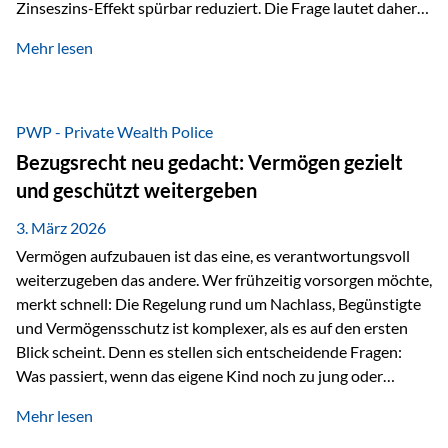
Zinseszins-Effekt spürbar reduziert. Die Frage lautet daher:
Wie kann Vermögen strukturiert werden, damit Steuern
Mehr lesen
nicht laufend Kapital entziehen – sondern möglichst lange im
System arbeiten? Hier setzt die Private Wealth Police an.
Das Problem: Laufende Besteuerung im Depot Im
Privatdepot fallen an: Abgeltungssteuer Fondsbesteuerung
PWP - Private Wealth Police
(Vorabpauschale, Teilfreistellung) Kein steuerlicher Abzug
Bezugsrecht neu gedacht: Vermögen gezielt
der Vermögensverwaltungs-Gebühren /
und geschützt weitergeben
Depotbankgebühren Jährliches Steuerreporting erforderlich
Zinsen, Dividenden und Kursgewinne werden laufend
3. März 2026
besteuert.
Vermögen aufzubauen ist das eine, es verantwortungsvoll
weiterzugeben das andere. Wer frühzeitig vorsorgen möchte,
merkt schnell: Die Regelung rund um Nachlass, Begünstigte
und Vermögensschutz ist komplexer, als es auf den ersten
Blick scheint. Denn es stellen sich entscheidende Fragen:
Was passiert, wenn das eigene Kind noch zu jung oder
unerfahren ist, um eine größere Summe sinnvoll zu
Mehr lesen
verwalten? Wie kann verhindert werden, dass Ex-Partner,
Gläubiger oder andere Dritte Zugriff auf das Vermögen