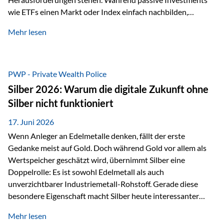
wie ETFs einen Markt oder Index einfach nachbilden,
verfolgen aktiv gemanagte Fonds einen anderen Ansatz: Sie
Mehr lesen
setzen auf die Expertise erfahrener Fondsmanager, die
Chancen identifizieren, Risiken bewerten und Portfolios
gezielt steuern. Gerade in einem Umfeld, das von schnellen
Veränderungen geprägt ist, kann diese aktive
PWP - Private Wealth Police
Herangehensweise einen entscheidenden Mehrwert bieten.
Silber 2026: Warum die digitale Zukunft ohne
Was zeichnet aktive Fonds aus? Aktive Fonds verfolgen das
Silber nicht funktioniert
Ziel, nicht nur einen Markt abzubilden, sondern gezielt
Anlageentscheidungen zu treffen. Fondsmanager
17. Juni 2026
analysieren Unternehmen,…
Wenn Anleger an Edelmetalle denken, fällt der erste
Gedanke meist auf Gold. Doch während Gold vor allem als
Wertspeicher geschätzt wird, übernimmt Silber eine
Doppelrolle: Es ist sowohl Edelmetall als auch
unverzichtbarer Industriemetall-Rohstoff. Gerade diese
besondere Eigenschaft macht Silber heute interessanter
denn je. Denn die Welt wird nicht nur digitaler, sondern auch
Mehr lesen
elektrischer – und genau dort spielt Silber eine