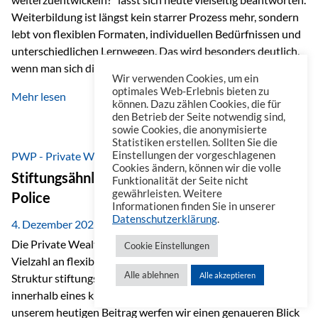
Weiterbildung ist längst kein starrer Prozess mehr, sondern
lebt von flexiblen Formaten, individuellen Bedürfnissen und
unterschiedlichen Lernwegen. Das wird besonders deutlich,
wenn man sich die Angebote ansieht, die im beruflichen
Wir verwenden Cookies, um ein
Umfeld zur Verfügung stehen. Online-Kurse als erster Schritt
optimales Web-Erlebnis bieten zu
Mehr lesen
Wenn es um Weiterbildung geht, denkt man häufig zuerst an
können. Dazu zählen Cookies, die für
den Betrieb der Seite notwendig sind,
Online-Kurse. Eine Plattform, die dabei heraussticht, ist
sowie Cookies, die anonymisierte
Masterplan. Sie ist ähnlich aufgebaut wie eine Streaming-
Statistiken erstellen. Sollten Sie die
Plattform und dadurch besonders einfach zu nutzen. Auf
PWP - Private Wealth Police
Einstellungen der vorgeschlagenen
Cookies ändern, können wir die volle
Masterplan…
Stiftungsähnliche Vorteile der Private Wealth
Funktionalität der Seite nicht
gewährleisten. Weitere
Police
Informationen finden Sie in unserer
Datenschutzerklärung
.
4. Dezember 2025
Die Private Wealth Police (PWP) der Vienna-Life bietet eine
Cookie Einstellungen
Vielzahl an flexiblen Gestaltungsmöglichkeiten, die in ihrer
Alle ablehnen
Alle akzeptieren
Struktur stiftungsähnliche Vorteile schaffen und das
innerhalb eines klassischen Versicherungsrahmens. In
unserem heutigen Beitrag werfen wir einen genaueren Blick