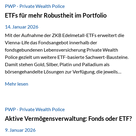
Risikostreuung, Inflationsrobustheit und Stabilisierung. 1)
PWP - Private Wealth Police
Die Philosophiefrage: breit oder bewusst? Global investieren
ETFs für mehr Robustheit im Portfolio
bedeutet: Das Portfolio bildet die Weltmärkte möglichst
breit ab, ohne die…
14. Januar 2026
Mit der Aufnahme der ZKB Edelmetall-ETFs erweitert die
Vienna-Life das Fondsangebot innerhalb der
fondsgebundenen Lebensversicherung Private Wealth
Police gezielt um weitere ETF-basierte Sachwert-Bausteine.
Damit stehen Gold, Silber, Platin und Palladium als
börsengehandelte Lösungen zur Verfügung, die jeweils
physisch hinterlegte Edelmetalle abbilden. Der Fokus liegt
Mehr lesen
dabei nicht auf einzelnen Marktmeinungen, sondern auf
einer systematischen Portfoliologik: ETFs dienen als
transparente, effiziente Bausteine für Risikostreuung,
Inflationsrobustheit und Stabilisierung – eingebettet in eine
PWP - Private Wealth Police
liechtensteinische Versicherungsstruktur. Die
Aktive Vermögensverwaltung: Fonds oder ETF?
Sicherheitsarchitektur: Liechtenstein als Strukturprinzip Die
Private Wealth Police positioniert sich mit einer dreistufigen
9. Januar 2026