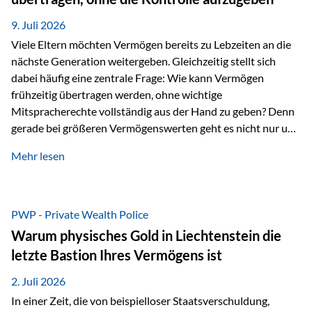
Ausgangssituation Stellen Sie sich folgendes Beispiel vor:
Ein…
9. Juli 2026
Viele Eltern möchten Vermögen bereits zu Lebzeiten an die
nächste Generation weitergeben. Gleichzeitig stellt sich
dabei häufig eine zentrale Frage: Wie kann Vermögen
frühzeitig übertragen werden, ohne wichtige
Mitspracherechte vollständig aus der Hand zu geben? Denn
gerade bei größeren Vermögenswerten geht es nicht nur um
die Frage der Übertragung. Es geht auch darum,
Mehr lesen
sicherzustellen, dass das Vermögen langfristig erhalten
bleibt und entsprechend der ursprünglichen Planung
verwendet wird. Ein Beispiel aus der Praxis Stellen Sie sich
folgende Situation vor: Ein Vater schenkt seiner Tochter
PWP - Private Wealth Police
einen Teil seines Vermögens. Einige Jahre später möchte die
Warum physisches Gold in Liechtenstein die
Tochter das Geld kurzfristig verwenden, um…
letzte Bastion Ihres Vermögens ist
2. Juli 2026
In einer Zeit, die von beispielloser Staatsverschuldung,