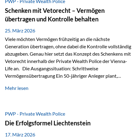
PWP - Private Wealth Police
Staatsfinanzierung: Liechtenstein weist keine
Schenken mit Vetorecht – Vermögen
Staatsschulden auf, und der Schutz der wirtschaftlichen
übertragen und Kontrolle behalten
Interessen der Bevölkerung ist in der Verfassung verankert.
Besonders hervorzuheben ist hierbei Artikel 14 der
25. März 2026
liechtensteinischen Verfassung. Darin…
Viele möchten Vermögen frühzeitig an die nächste
Generation übertragen, ohne dabei die Kontrolle vollständig
abzugeben. Genau hier setzt das Konzept des Schenkens mit
Vetorecht innerhalb der Private Wealth Police der Vienna-
Life an. Die Ausgangssituation: Schrittweise
Vermögensübertragung Ein 50-jähriger Anleger plant,
seinem Kind Vermögen zu übertragen. Dabei soll nicht nur
Mehr lesen
der steuerliche Freibetrag optimal genutzt werden, sondern
auch sichergestellt sein, dass mit dem verschenken Geld
verantwortungsvoll umgegangen wird. Das Ziel:Eine
strukturierte, langfristige Vermögensübertragung, ohne die
PWP - Private Wealth Police
Kontrolle vollständig aus der Hand zu geben. Die Lösung:
Die Erfolgsformel Liechtenstein
Abschmelzung mit Vetorecht Die Umsetzung erfolgt über die
Private Wealth Police…
17. März 2026