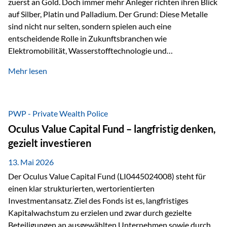
zuerst an Gold. Doch immer mehr Anleger richten ihren Blick
auf Silber, Platin und Palladium. Der Grund: Diese Metalle
sind nicht nur selten, sondern spielen auch eine
entscheidende Rolle in Zukunftsbranchen wie
Elektromobilität, Wasserstofftechnologie und
Digitalisierung. Dadurch verbinden sie zwei wichtige
Mehr lesen
Faktoren für Investoren – begrenztes Angebot und
steigende industrielle Nachfrage. Edelmetalle als
Investment mit Zukunftspotenzial Während Gold oft als
klassischer „Sicherheitsanker“ gilt, bieten Silber, Platin und
PWP - Private Wealth Police
Palladium zusätzlich die Chance, von technologischen
Oculus Value Capital Fund – langfristig denken,
Entwicklungen zu profitieren. Die Nachfrage entsteht nicht
gezielt investieren
nur durch Anleger, sondern vor allem durch die Industrie.
Gerade in…
13. Mai 2026
Der Oculus Value Capital Fund (LI0445024008) steht für
einen klar strukturierten, wertorientierten
Investmentansatz. Ziel des Fonds ist es, langfristiges
Kapitalwachstum zu erzielen und zwar durch gezielte
Beteiligungen an ausgewählten Unternehmen sowie durch