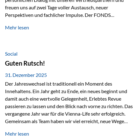
freuen uns auf zwei Tage voller Austausch, neuer
Perspektiven und fachlicher Impulse. Der FONDS
professionell KONGRESS zählt zu den wichtigsten
Mehr lesen
Branchentreffen für Finanz- und Versicherungsprofis im
deutschsprachigen Raum. Für uns bietet die Veranstaltung
die ideale Plattform, um aktuelle Themen rund um Vorsorge,
Vermögensstrukturierung und Nachfolgeplanung
Social
gemeinsam zu diskutieren. Persönlich für Sie vor Ort An
Guten Rutsch!
beiden Kongresstagen stehen Ihnen Maximilian
Fichtenbauer, Dirk…
31. Dezember 2025
Der Jahreswechsel ist traditionell ein Moment des
Innehaltens. Ein Jahr geht zu Ende, ein neues beginnt und
damit auch eine wertvolle Gelegenheit, Erlebtes Revue
passieren zu lassen und den Blick nach vorne zu richten. Das
vergangene Jahr war für die Vienna-Life sehr erfolgreich.
Gemeinsam als Team haben wir viel erreicht, neue Wege
beschritten und besondere Momente erlebt.
Mehr lesen
Veranstaltungen wie der Schnifisschnauf, aber auch unsere