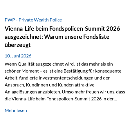
entscheidende Rolle. Silber – das Metall der modernen
Wirtschaft Silber verfügt über die höchste elektrische
Leitfähigkeit aller Metalle. Diese Eigenschaft macht es für
PWP - Private Wealth Police
zahlreiche Zukunftstechnologien praktisch unverzichtbar.
Vienna-Life beim Fondspolicen-Summit 2026
Silber findet sich unter anderem in: Solarmodulen
ausgezeichnet: Warum unsere Fondsliste
Elektrofahrzeugen Halbleitern Smartphones und Tablets…
überzeugt
10. Juni 2026
Wenn Qualität ausgezeichnet wird, ist das mehr als ein
schöner Moment – es ist eine Bestätigung für konsequente
Arbeit, fundierte Investmententscheidungen und den
Anspruch, Kundinnen und Kunden attraktive
Anlagelösungen anzubieten. Umso mehr freuen wir uns, dass
die Vienna-Life beim Fondspolicen-Summit 2026 in der
Kategorie ETF/Passiv ausgezeichnet wurde. Grundlage
Mehr lesen
dieser Ehrung ist der renommierte Fondspolicenreport der
SAM – Smart Asset Management Service GmbH, bei dem
mehr als 20 Fondspolicen-Anbieter aus Investmentsicht