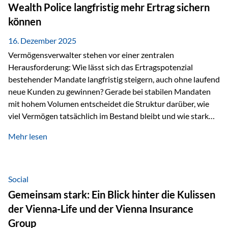
Wealth Police langfristig mehr Ertrag sichern
können
16. Dezember 2025
Vermögensverwalter stehen vor einer zentralen
Herausforderung: Wie lässt sich das Ertragspotenzial
bestehender Mandate langfristig steigern, auch ohne laufend
neue Kunden zu gewinnen? Gerade bei stabilen Mandaten
mit hohem Volumen entscheidet die Struktur darüber, wie
viel Vermögen tatsächlich im Bestand bleibt und wie stark
sich das Verwaltungsentgelt über die Jahre entwickelt. Ein
Mehr lesen
Beispiel verdeutlicht diese Wirkung besonders deutlich.
Wird ein Vermögen von 25 Millionen Euro über einen
Zeitraum von 20 Jahren verwaltet, ohne dass neue Kunden
hinzukommen, spielt nicht nur die Rendite eine Rolle. Auch
Social
steuerliche Effekte haben einen erheblichen Einfluss auf…
Gemeinsam stark: Ein Blick hinter die Kulissen
der Vienna-Life und der Vienna Insurance
Group