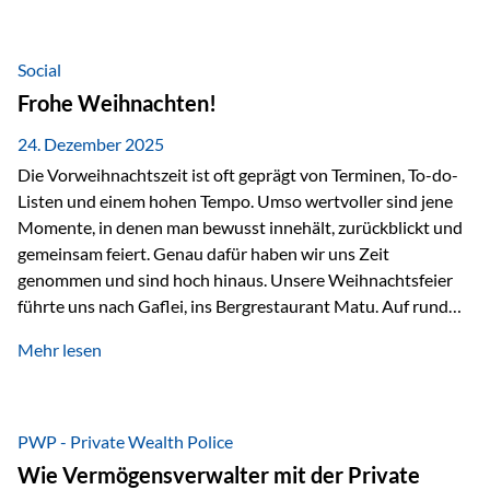
Teamevents, vom Minigolf bis zur Weihnachtsfeier, haben
den Zusammenhalt gestärkt und gezeigt, wie wichtig ein
starkes Miteinander ist. Neben diesen gemeinsamen
Social
Erlebnissen konnten wir…
Frohe Weihnachten!
24. Dezember 2025
Die Vorweihnachtszeit ist oft geprägt von Terminen, To-do-
Listen und einem hohen Tempo. Umso wertvoller sind jene
Momente, in denen man bewusst innehält, zurückblickt und
gemeinsam feiert. Genau dafür haben wir uns Zeit
genommen und sind hoch hinaus. Unsere Weihnachtsfeier
führte uns nach Gaflei, ins Bergrestaurant Matu. Auf rund
1.500 Metern über dem Rheintal erwartete uns nicht nur ein
Mehr lesen
beeindruckendes Panorama, sondern auch etwas, das im
Alltag oft zu kurz kommt: Ruhe, Klarheit und echter
Weitblick, im wahrsten Sinne des Wortes. Inmitten
verschneiter Landschaft, bei feinem Essen, guter Musik und
PWP - Private Wealth Police
einer entspannten…
Wie Vermögensverwalter mit der Private