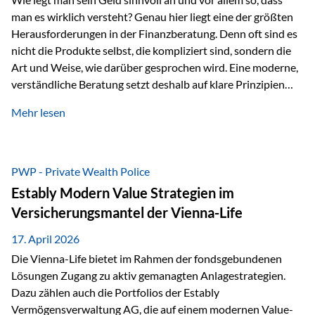
man es wirklich versteht? Genau hier liegt eine der größten
Herausforderungen in der Finanzberatung. Denn oft sind es
nicht die Produkte selbst, die kompliziert sind, sondern die
Art und Weise, wie darüber gesprochen wird. Eine moderne,
verständliche Beratung setzt deshalb auf klare Prinzipien
statt auf komplizierte Prognosen. Im Mittelpunkt stehen
Mehr lesen
fünf zentrale Faktoren: eine saubere Struktur, breite
Risikostreuung, Kosteneffizienz, steuerliche Optimierung
und ein wissenschaftlich fundierter Ansatz. Impulse zu
diesem Thema liefern unter anderem die praxisnahen
PWP - Private Wealth Police
Ansätze von Finanzexperte Klaus Rost, der seit vielen Jahren
Estably Modern Value Strategien im
für eine verständliche und…
Versicherungsmantel der Vienna-Life
17. April 2026
Die Vienna-Life bietet im Rahmen der fondsgebundenen
Lösungen Zugang zu aktiv gemanagten Anlagestrategien.
Dazu zählen auch die Portfolios der Estably
Vermögensverwaltung AG, die auf einem modernen Value-