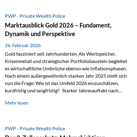
erhalten? Und wie lässt sich Vermögen klar und
unbürokratisch übertragen, ohne ausschließlich auf ein
PWP - Private Wealth Police
Testament angewiesen zu sein? Wenn klassische Lösungen
Marktausblick Gold 2026 – Fundament,
nicht ausreichen Traditionelle Nachlassregelungen stoßen
Dynamik und Perspektive
oft…
26. Februar 2026
Gold fasziniert seit Jahrhunderten. Als Wertspeicher,
Krisenmetall und strategischer Portfoliobaustein begleitet
es wirtschaftliche Umbrüche ebenso wie Inflationsphasen.
Nach einem außergewöhnlich starken Jahr 2025 stellt sich
nun die Frage: Wie ist das Umfeld 2026 einzuschätzen,
kurzfristig und langfristig? Starker Jahresauftakt nach
außergewöhnlichem Vorjahr Gold ist mit deutlicher
Mehr lesen
Dynamik in das Jahr 2026 gestartet. Zwischen dem
01.01.2026 und dem 31.01.2026 das Edelmetall: +12,8 % in
USD +11,7 % in EUR Durchschnitt über alle betrachteten
Währungen: +11,5 % Bereits 2025 war ein außergewöhnlich
PWP - Private Wealth Police
starkes Jahr: +64,4 % in USD Durchschnitt über alle