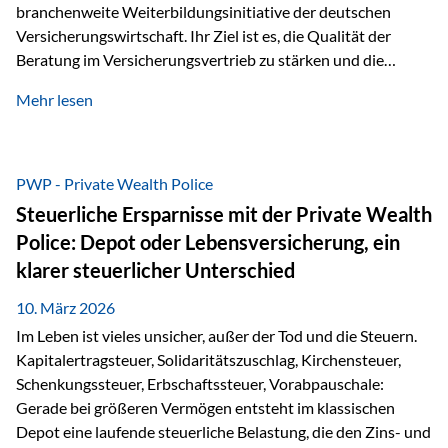
branchenweite Weiterbildungsinitiative der deutschen
Versicherungswirtschaft. Ihr Ziel ist es, die Qualität der
Beratung im Versicherungsvertrieb zu stärken und die
kontinuierliche Weiterbildung von vertrieblich tätigen
Mehr lesen
Personen transparent zu dokumentieren. Seit der
Umsetzung der EU-Versicherungsvertriebsrichtlinie besteht
eine gesetzliche Weiterbildungspflicht von mindestens 15
Stunden pro Jahr für vertrieblich tätige Personen in der
PWP - Private Wealth Police
Versicherungsbranche. Über die Weiterbildungsdatenbank
Steuerliche Ersparnisse mit der Private Wealth
von „gut beraten“ können absolvierte Bildungsmaßnahmen
Police: Depot oder Lebensversicherung, ein
zentral erfasst und dokumentiert werden. „gut beraten“
klarer steuerlicher Unterschied
zertifiziert Als zertifizierter Bildungsanbieter können unsere
Webinare nun für die…
10. März 2026
Im Leben ist vieles unsicher, außer der Tod und die Steuern.
Kapitalertragsteuer, Solidaritätszuschlag, Kirchensteuer,
Schenkungssteuer, Erbschaftssteuer, Vorabpauschale:
Gerade bei größeren Vermögen entsteht im klassischen
Depot eine laufende steuerliche Belastung, die den Zins- und