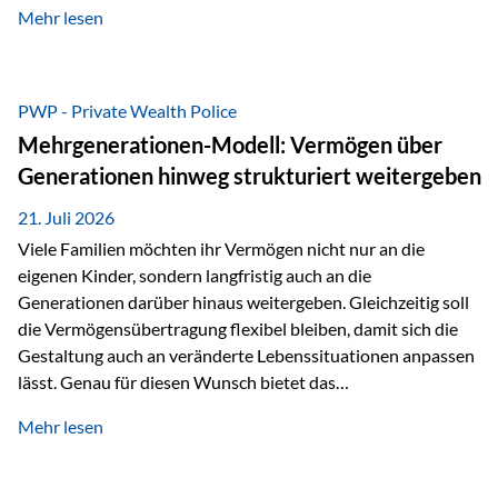
Mehr lesen
als Versicherungsnehmer einzusetzen, sowie eine
Überarbeitung des zugrundeliegenden Versicherungstarifes.
Durch die automatische Antragsübermittlung wird die
Abwicklung für Vertriebspartner deutlich effizienter
PWP - Private Wealth Police
gestaltet. Anträge werden direkt elektronisch übermittelt,
Mehrgenerationen-Modell: Vermögen über
Medienbrüche reduziert und die weitere Bearbeitung
Generationen hinweg strukturiert weitergeben
beschleunigt. Ab sofort können auch juristische Personen,
wie Kapitalgesellschaften oder Stiftungen, als
21. Juli 2026
Versicherungsnehmer eingesetzt werden. Damit erweitert
Viele Familien möchten ihr Vermögen nicht nur an die
die Vienna-Life die Einsatzmöglichkeiten der Private Wealth
eigenen Kinder, sondern langfristig auch an die
Police insbesondere für…
Generationen darüber hinaus weitergeben. Gleichzeitig soll
die Vermögensübertragung flexibel bleiben, damit sich die
Gestaltung auch an veränderte Lebenssituationen anpassen
lässt. Genau für diesen Wunsch bietet das
Mehrgenerationen-Modell der Private Wealth Police der
Mehr lesen
Vienna-Life eine interessante Lösung. Es ermöglicht,
Vermögen bereits heute generationenübergreifend zu
strukturieren und dennoch flexibel zu bleiben. Die