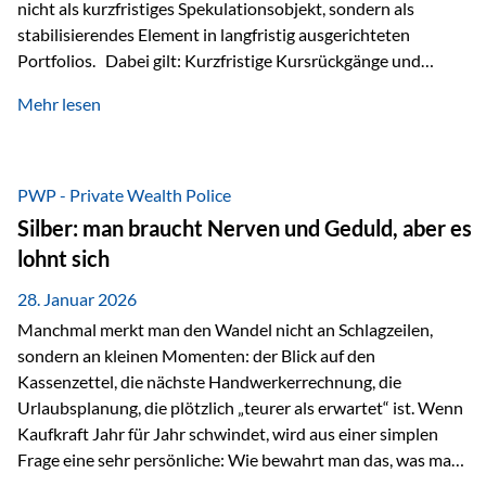
nicht als kurzfristiges Spekulationsobjekt, sondern als
stabilisierendes Element in langfristig ausgerichteten
Portfolios. Dabei gilt: Kurzfristige Kursrückgänge und
Schwankungen sind jederzeit möglich – insbesondere nach
Mehr lesen
starken Anstiegen. Diese verändern jedoch nicht die
langfristige Funktion von Gold als Sachwert und
Diversifikationsinstrument. In einem Umfeld, das weiterhin
von geopolitischen Spannungen, einer stark ausgeweiteten
PWP - Private Wealth Police
Geldmenge sowie strukturellen Verschiebungen an den
Silber: man braucht Nerven und Geduld, aber es
Kapitalmärkten geprägt ist, bleibt Gold ein bewährter Anker.
lohnt sich
Nicht, weil…
28. Januar 2026
Manchmal merkt man den Wandel nicht an Schlagzeilen,
sondern an kleinen Momenten: der Blick auf den
Kassenzettel, die nächste Handwerkerrechnung, die
Urlaubsplanung, die plötzlich „teurer als erwartet“ ist. Wenn
Kaufkraft Jahr für Jahr schwindet, wird aus einer simplen
Frage eine sehr persönliche: Wie bewahrt man das, was man
sich aufgebaut hat? Genau dann wird es Zeit, sich