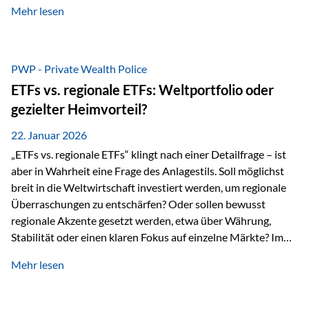
Mehr lesen
Sachwerten mit einer Investition in Sachwerte zu
beschäftigen; Nicht als Mode, sondern als Prinzip: Vermögen
soll nicht nur wachsen, sondern auch Substanz behalten –
gerade dann, wenn Märkte nervös werden,…
PWP - Private Wealth Police
ETFs vs. regionale ETFs: Weltportfolio oder
gezielter Heimvorteil?
22. Januar 2026
„ETFs vs. regionale ETFs“ klingt nach einer Detailfrage – ist
aber in Wahrheit eine Frage des Anlagestils. Soll möglichst
breit in die Weltwirtschaft investiert werden, um regionale
Überraschungen zu entschärfen? Oder sollen bewusst
regionale Akzente gesetzt werden, etwa über Währung,
Stabilität oder einen klaren Fokus auf einzelne Märkte? Im
Rahmen der fondsgebundenen Lebensversicherung Private
Mehr lesen
Wealth Police der Vienna-Life lassen sich beide Ansätze
kombinieren. Der „Schutz“ im Portfolio entsteht dabei nicht
als Garantie, sondern als Zusammenspiel aus