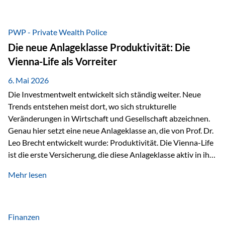
grosser Freude dürfen wir verkünden, dass dabei
beeindruckende 14.000 Euro zugunsten des Schulheims
Mäder gesammelt werden konnten. Die anspruchsvolle
PWP - Private Wealth Police
Strecke mit rund 4,8 Kilometern und 680 Höhenmetern
Die neue Anlageklasse Produktivität: Die
stellte die Teilnehmerinnen und Teilnehmer vor eine
Vienna-Life als Vorreiter
sportliche Herausforderung. Doch…
6. Mai 2026
Die Investmentwelt entwickelt sich ständig weiter. Neue
Trends entstehen meist dort, wo sich strukturelle
Veränderungen in Wirtschaft und Gesellschaft abzeichnen.
Genau hier setzt eine neue Anlageklasse an, die von Prof. Dr.
Leo Brecht entwickelt wurde: Produktivität. Die Vienna-Life
ist die erste Versicherung, die diese Anlageklasse aktiv in ihre
Lösung integriert und positioniert sich damit bewusst als
Mehr lesen
Vorreiter. Warum auf das Thema Produktivität setzen? Die
globalen Herausforderungen der Zeit, wie Inflation,
demografischer Wandel oder sinkendes
Wirtschaftswachstum, verändern die Spielregeln für
Finanzen