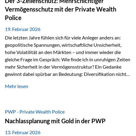
Der 3-Zellenschutz: Mehrschichtiger
Währungen: +56,6 % Langfristig zeigt sich ebenfalls ein
Vermögensschutz mit der Private Wealth
solides…
Police
19. Februar 2026
Die letzten Jahre fühlen sich für viele Anleger anders an:
geopolitische Spannungen, wirtschaftliche Unsicherheit,
hohe Volatilität an den Märkten – und immer wieder die
gleiche Frage im Gespräch: Wie finde ich in unruhigen Zeiten
mehr Sicherheit in der Vermögensstruktur? Ein Gedanke
gewinnt dabei spürbar an Bedeutung: Diversifikation nicht
nur über Anlageklassen, sondern auch über Jurisdiktionen.
Mehr lesen
Wer Vermögen ausschließlich in einem Rechtsraum
organisiert, ist auch von dessen Rahmenbedingungen
besonders abhängig. Genau hier kann das Fürstentum
Liechtenstein eine Rolle spielen: außerhalb der EU, ohne
PWP - Private Wealth Police
Euro, mit einem eigenständigen Rechts- und Finanzplatz.
Nachlassplanung mit Gold in der PWP
Und genau an dieser Stelle setzt der 3-Zellenschutz an –…
13. Februar 2026