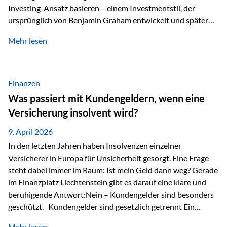
Investing-Ansatz basieren – einem Investmentstil, der
ursprünglich von Benjamin Graham entwickelt und später
durch Investoren wie Warren Buffett weiter geprägt wurde.
Mehr lesen
Modernes Value Investing als Grundlage Der
Investmentansatz von Estably basiert auf der
Weiterentwicklung des klassischen Value Investing. Im
Fokus stehen Unternehmen, deren Börsenkurs unter ihrem
Finanzen
inneren Wert liegt. Neben klassischen
Was passiert mit Kundengeldern, wenn eine
Bewertungskennzahlen werden auch qualitative Faktoren
Versicherung insolvent wird?
wie Geschäftsmodell, Wettbewerbsvorteile und
Managementqualität…
9. April 2026
In den letzten Jahren haben Insolvenzen einzelner
Versicherer in Europa für Unsicherheit gesorgt. Eine Frage
steht dabei immer im Raum: Ist mein Geld dann weg? Gerade
im Finanzplatz Liechtenstein gibt es darauf eine klare und
beruhigende Antwort:Nein – Kundengelder sind besonders
geschützt. Kundengelder sind gesetzlich getrennt Ein
zentraler Schutzmechanismus in Liechtenstein ist die
Mehr lesen