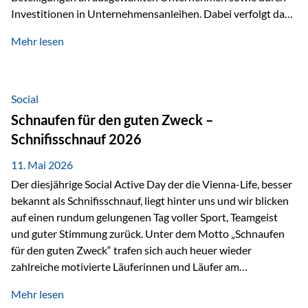
Investitionen in Unternehmensanleihen. Dabei verfolgt das
Fondsmanagement eine klare Philosophie: Nicht kurzfristige
Mehr lesen
Marktbewegungen stehen im Fokus, sondern die
tatsächliche wirtschaftliche Entwicklung von Unternehmen
über viele Jahre hinweg. Als Teil der Produktauswahl
innerhalb der Private Wealth Police der Vienna-Life steht
Social
der Oculus Value Capital Fund für einen langfristig
Schnaufen für den guten Zweck –
orientierten Value-Investing-Ansatz mit Fokus auf
Schnifisschnauf 2026
fundamentale Unternehmensanalyse und nachhaltige
Wertentwicklung. Der Investmentansatz: Value Investing
11. Mai 2026
mit Weitblick Im Zentrum steht ein…
Der diesjährige Social Active Day der die Vienna-Life, besser
bekannt als Schnifisschnauf, liegt hinter uns und wir blicken
auf einen rundum gelungenen Tag voller Sport, Teamgeist
und guter Stimmung zurück. Unter dem Motto „Schnaufen
für den guten Zweck“ trafen sich auch heuer wieder
zahlreiche motivierte Läuferinnen und Läufer am
Dünserberg in Schnifis, um gemeinsam sportliche
Mehr lesen
Höchstleistungen für einen guten Zweck zu erbringen. Mit