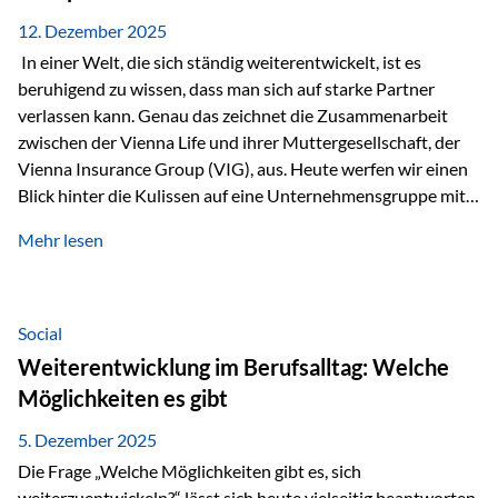
12. Dezember 2025
In einer Welt, die sich ständig weiterentwickelt, ist es
beruhigend zu wissen, dass man sich auf starke Partner
verlassen kann. Genau das zeichnet die Zusammenarbeit
zwischen der Vienna Life und ihrer Muttergesellschaft, der
Vienna Insurance Group (VIG), aus. Heute werfen wir einen
Blick hinter die Kulissen auf eine Unternehmensgruppe mit
beeindruckender Geschichte, gewachsenem Know-how und
Mehr lesen
einem stabilen Fundament. Ein starkes Netzwerk in ganz
Europa Die Vienna Insurance Group ist die führende
Versicherungsgruppe in Zentral- und Osteuropa. Mit über
50 Versicherungsgesellschaften in insgesamt 30 Ländern
Social
verbindet sie regionale Stärke mit internationaler
Weiterentwicklung im Berufsalltag: Welche
Kompetenz.
Möglichkeiten es gibt
5. Dezember 2025
Die Frage „Welche Möglichkeiten gibt es, sich
weiterzuentwickeln?“ lässt sich heute vielseitig beantworten.