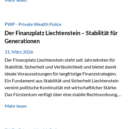
sogenannte Sondermasse. Das bedeutet:Die
Vermögenswerte, die zur Deckung der
Versicherungsverpflichtungen dienen, werden rechtlich vom
Vermögen der Versicherungsgesellschaft getrennt. Konkret
PWP - Private Wealth Police
heißt das:Diese Gelder gehören im Konkursfall nicht zur
Der Finanzplatz Liechtenstein – Stabilität für
allgemeinen Konkursmasse, sondern werden ausschließlich
Generationen
zur Erfüllung…
31. März 2026
Der Finanzplatz Liechtenstein steht seit Jahrzehnten für
Stabilität, Sicherheit und Verlässlichkeit und bietet damit
ideale Voraussetzungen für langfristige Finanzstrategien.
Ein Fundament aus Stabilität und Sicherheit Liechtenstein
vereint politische Kontinuität mit wirtschaftlicher Stärke.
Das Fürstentum verfügt über eine stabile Rechtsordnung,
die auf einer parlamentarischen Demokratie mit
Mehr lesen
monarchischen Elementen basiert. Diese Struktur schafft
nicht nur politische Stabilität, sondern auch eine
außergewöhnlich hohe Planungssicherheit für Investoren
und Unternehmen. Ein wesentliches Merkmal ist die