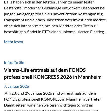
Sicherheitsarchitektur, die auf mehreren Ebenen ansetzt:
ETFs haben sich in den letzten Jahren zu einem festen
Stufe 1: Versicherer-Ebene • Versicherung mit…
Bestandteil moderner Geldanlage entwickelt. Besonders bei
jungen Anleger gelten sie als unverzichtbar: kostengünstig,
transparent und einfach umsetzbar. Wer investieren möchte,
ohne sich intensiv mit einzelnen Märkten oder Titeln zu
beschäftigen, findet in ETFs einen unkomplizierten Einstieg
in den Kapitalmarkt. Aktiv gemanagte Fonds hingegen
Mehr lesen
werden häufig kritisch betrachtet. Sie gelten als teurer,
komplexer und weniger zeitgemäß. Doch greift diese
Einschätzung wirklich zu kurz? Ein differenzierter Blick zeigt:
Beide Ansätze haben ihre Berechtigung und ihre Stärken
Infos für Sie
entfalten sie oft gerade in Kombination. ETFs: Effizient, breit
Vienna-Life erstmals auf dem FONDS
gestreut und klar strukturiert…
professionell KONGRESS 2026 in Mannheim
7. Januar 2026
Am 28. und 29. Januar 2026 sind wir erstmals auf dem
FONDS professionell KONGRESS in Mannheim vertreten.
Damit setzen wir einen weiteren wichtigen Schritt im
persönlichen Dialog mit unseren Vertriebspartnern und