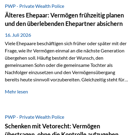
Ausgangssituation Stellen Sie sich folgende Familie vor: Die
PWP - Private Wealth Police
Großeltern haben über viele Jahre Vermögen aufgebaut. Ihr
Älteres Ehepaar: Vermögen frühzeitig planen
Wunsch ist es, dieses Vermögen nicht nur den eigenen
und den überlebenden Ehepartner absichern
Kindern, sondern langfristig auch den Enkeln zukommen zu…
16. Juli 2026
Viele Ehepaare beschäftigen sich früher oder später mit der
Frage, wie ihr Vermögen einmal an die nächste Generation
übergehen soll. Häufig besteht der Wunsch, den
gemeinsamen Sohn oder die gemeinsame Tochter als
Nachfolger einzusetzen und den Vermögensübergang
bereits heute sinnvoll vorzubereiten. Gleichzeitig steht für
viele Ehepaare ein weiterer Aspekt im Mittelpunkt: Was
Mehr lesen
passiert, wenn einer der beiden verstirbt? Der überlebende
Ehepartner soll auch dann weiterhin finanziell unabhängig
bleiben und uneingeschränkt über das gemeinsame
Vermögen verfügen können. Genau für diese
PWP - Private Wealth Police
Ausgangssituation bietet die Private Wealth Police der
Schenken mit Vetorecht: Vermögen
Vienna-Life eine durchdachte Gestaltungsmöglichkeit. Die
übertragen, ohne die Kontrolle aufzugeben