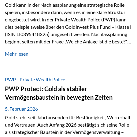
Gold kann in der Nachlassplanung eine strategische Rolle
spielen, insbesondere dann, wenn es in eine klare Struktur
eingebettet wird. In der Private Wealth Police (PWP) kann
dies beispielsweise über den GoldInvest Plus Fund – Klasse I
(ISIN LI0395418325) umgesetzt werden. Nachlassplanung
beginnt selten mit der Frage „Welche Anlage ist die beste?“.
In der Praxis geht es zuerst um ganz andere Themen:Wer soll
Mehr lesen
was bekommen – wann – und in welcher Struktur?Und vor
allem: Wie lassen sich Streit, Liquiditätsengpässe oder
Notverkäufe vermeiden, wenn ein Todesfall eintritt? Gerade
bei größeren Vermögen ist das entscheidend.
PWP - Private Wealth Police
PWP Protect: Gold als stabiler
Vermögensbaustein in bewegten Zeiten
5. Februar 2026
Gold steht seit Jahrtausenden für Beständigkeit, Werterhalt
und Vertrauen. Auch Anfang 2026 bestätigt sich seine Rolle
als strategischer Baustein in der Vermögensverwaltung –