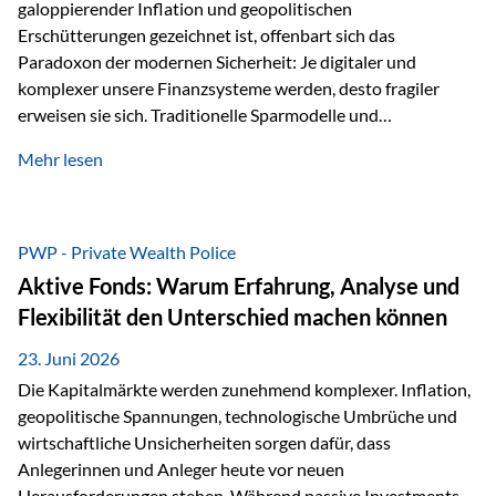
galoppierender Inflation und geopolitischen
Erschütterungen gezeichnet ist, offenbart sich das
Paradoxon der modernen Sicherheit: Je digitaler und
komplexer unsere Finanzsysteme werden, desto fragiler
erweisen sie sich. Traditionelle Sparmodelle und
papierbasierte Anlagen, die über Jahrzehnte als
Mehr lesen
unumstößlich galten, versagen angesichts der expansiven
Geldpolitik der Zentralbanken. In diesem Umfeld stellt die
Rückbesinnung auf ein Jahrtausende altes Edelmetall keine
Nostalgie dar, sondern ist die modernste und strategisch
PWP - Private Wealth Police
klügste Antwort auf globale Instabilität. Physische Werte
Aktive Fonds: Warum Erfahrung, Analyse und
und der richtige Rechtsstandort sind heute keine bloße
Flexibilität den Unterschied machen können
Option mehr, sondern eine strategische Notwendigkeit. 1.
Der massive Aufwand hinter einem winzigen…
23. Juni 2026
Die Kapitalmärkte werden zunehmend komplexer. Inflation,
geopolitische Spannungen, technologische Umbrüche und
wirtschaftliche Unsicherheiten sorgen dafür, dass
Anlegerinnen und Anleger heute vor neuen
Herausforderungen stehen. Während passive Investments