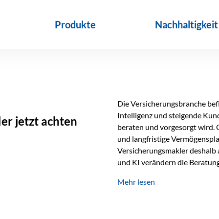
Produkte
Nachhaltigkeit
Die Versicherungsbranche befin
Intelligenz und steigende Ku
r jetzt achten
beraten und vorgesorgt wird. 
und langfristige Vermögenspl
Versicherungsmakler deshalb a
und KI verändern die Beratung 
längst Teil des Versicherungsal
Mehr lesen
beschleunigen Abläufe und sch
Beratung. Gerade deshalb wir
Erfolgsfaktor. Technologie ka