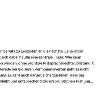
ngeschränkt über das gemeinsame Vermögen verfügen
ngssituation bietet die Private Wealth Police der
 Gestaltungsmöglichkeit. Die Ausgangssituation
piel vor: Ein…
 bereits zu Lebzeiten an die nächste Generation
t sich dabei häufig eine zentrale Frage: Wie kann
en werden, ohne wichtige Mitspracherechte vollständig
gerade bei größeren Vermögenswerten geht es nicht
ng. Es geht auch darum, sicherzustellen, dass das
 bleibt und entsprechend der ursprünglichen Planung
s der Praxis Stellen Sie sich folgende Situation vor:
er einen Teil seines Vermögens. Einige Jahre später
urzfristig verwenden, um…