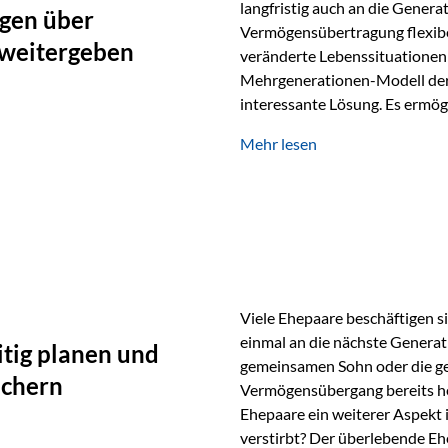
langfristig auch an die Genera
gen über
Vermögensübertragung flexibel
 weitergeben
veränderte Lebenssituationen 
Mehrgenerationen-Modell der 
interessante Lösung. Es ermög
generationenübergreifend zu s
Mehr lesen
Ausgangssituation Stellen Sie 
viele Jahre Vermögen aufgebau
eigenen Kindern, sondern lan
Viele Ehepaare beschäftigen si
einmal an die nächste Generat
tig planen und
gemeinsamen Sohn oder die ge
ichern
Vermögensübergang bereits heut
Ehepaare ein weiterer Aspekt 
verstirbt? Der überlebende Ehe