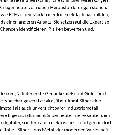
 Anleger heute vor neuen Herausforderungen stehen.
wie ETFs einen Markt oder Index einfach nachbilden,
ds einen anderen Ansatz: Sie setzen auf die Expertise
Chancen identifizieren, Risiken bewerten und
erade in einem Umfeld, das von schnellen Veränderungen
ve Herangehensweise einen entscheidenden Mehrwert
nds aus? Aktive Fonds verfolgen das Ziel, nicht nur
rn gezielt Anlageentscheidungen zu treffen.
nternehmen,…
enken, fällt der erste Gedanke meist auf Gold. Doch
rtspeicher geschätzt wird, übernimmt Silber eine
lmetall als auch unverzichtbarer Industriemetall-
ere Eigenschaft macht Silber heute interessanter denn
ur digitaler, sondern auch elektrischer – und genau dort
de Rolle. Silber – das Metall der modernen Wirtschaft