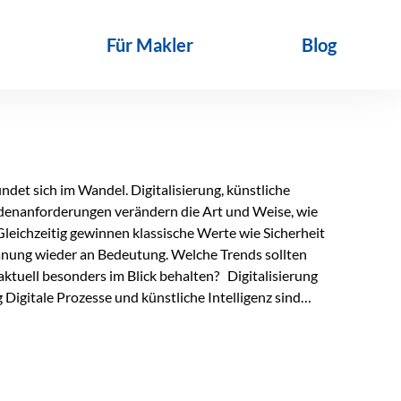
Für Makler
Blog
det sich im Wandel. Digitalisierung, künstliche
ndenanforderungen verändern die Art und Weise, wie
Gleichzeitig gewinnen klassische Werte wie Sicherheit
anung wieder an Bedeutung. Welche Trends sollten
ktuell besonders im Blick behalten? Digitalisierung
Digitale Prozesse und künstliche Intelligenz sind
ltags. Sie erleichtern administrative Aufgaben,
affen mehr Zeit für das Wesentliche: die persönliche
d die individuelle Betreuung zum entscheidenden
nn unterstützen, Vertrauen entsteht jedoch weiterhin im