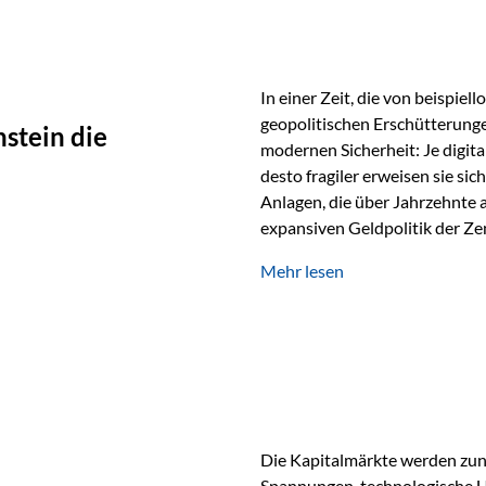
In einer Zeit, die von beispie
geopolitischen Erschütterunge
stein die
modernen Sicherheit: Je digit
desto fragiler erweisen sie sic
Anlagen, die über Jahrzehnte 
expansiven Geldpolitik der Zen
Rückbesinnung auf ein Jahrtaus
Mehr lesen
die modernste und strategisch 
Werte und der richtige Rechts
eine strategische Notwendigk
Die Kapitalmärkte werden zun
Spannungen, technologische U