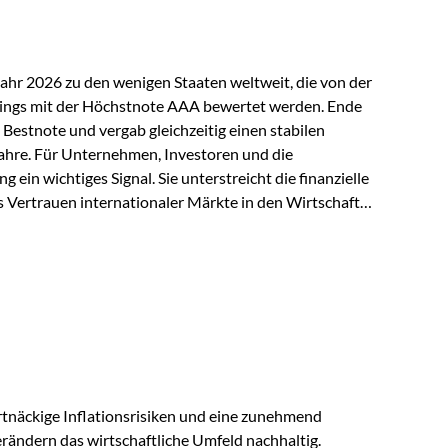
Jahr 2026 zu den wenigen Staaten weltweit, die von der
ings mit der Höchstnote AAA bewertet werden. Ende
 Bestnote und vergab gleichzeitig einen stabilen
ahre. Für Unternehmen, Investoren und die
g ein wichtiges Signal. Sie unterstreicht die finanzielle
s Vertrauen internationaler Märkte in den Wirtschafts-
ein. Starker Wirtschaftsstandort trotz
irtschaftlichen Rahmenbedingungen bleiben
nsicherheiten, eine verhaltene Investitionstätigkeit
e in wichtigen Exportmärkten beeinflussen auch die
. Dennoch sieht…
tnäckige Inflationsrisiken und eine zunehmend
ändern das wirtschaftliche Umfeld nachhaltig.