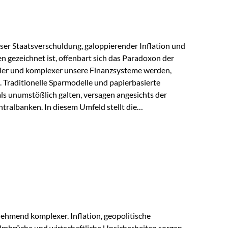
lloser Staatsverschuldung, galoppierender Inflation und
n gezeichnet ist, offenbart sich das Paradoxon der
aler und komplexer unsere Finanzsysteme werden,
h. Traditionelle Sparmodelle und papierbasierte
als unumstößlich galten, versagen angesichts der
tralbanken. In diesem Umfeld stellt die
ende altes Edelmetall keine Nostalgie dar, sondern ist
klügste Antwort auf globale Instabilität. Physische
standort sind heute keine bloße Option mehr, sondern
eit. 1. Der massive Aufwand hinter einem winzigen…
ehmend komplexer. Inflation, geopolitische
mbrüche und wirtschaftliche Unsicherheiten sorgen