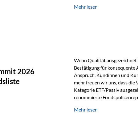
Silber verfügt über die höchste
Mehr lesen
Eigenschaft macht es für zahl
Silber findet sich unter ande
Smartphones und Tablets…
Wenn Qualität ausgezeichnet w
Bestätigung für konsequente 
ummit 2026
Anspruch, Kundinnen und Kun
sliste
mehr freuen wir uns, dass die
Kategorie ETF/Passiv ausgezei
renommierte Fondspolicenrep
GmbH, bei dem mehr als 20 Fo
Mehr lesen
und verglichen wurden. Das Er
drei besten Angeboten am Mark
unseres Weges und unseres A