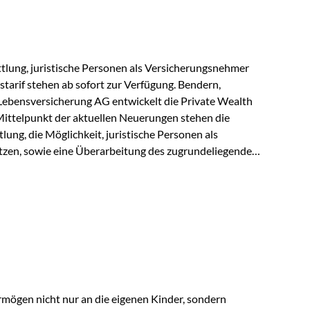
r Vienna-Life reagieren…
lung, juristische Personen als Versicherungsnehmer
tarif stehen ab sofort zur Verfügung. Bendern,
Lebensversicherung AG entwickelt die Private Wealth
Mittelpunkt der aktuellen Neuerungen stehen die
ung, die Möglichkeit, juristische Personen als
zen, sowie eine Überarbeitung des zugrundeliegenden
ie automatische Antragsübermittlung wird die
r deutlich effizienter gestaltet. Anträge werden direkt
ienbrüche reduziert und die weitere Bearbeitung
 auch juristische Personen, wie Kapitalgesellschaften
rungsnehmer eingesetzt werden. Damit erweitert die
hkeiten der Private Wealth Police insbesondere für…
rmögen nicht nur an die eigenen Kinder, sondern