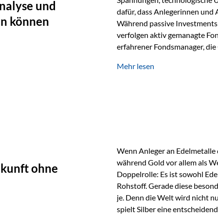
nalyse und
dafür, dass Anlegerinnen und
en können
Während passive Investments 
verfolgen aktiv gemanagte Fon
erfahrener Fondsmanager, die 
Portfolios gezielt steuern. G
Mehr lesen
geprägt ist, kann diese akti
bieten. Was zeichnet aktive Fo
einen Markt abzubilden, sonde
Fondsmanager analysieren U
Wenn Anleger an Edelmetalle d
während Gold vor allem als We
ukunft ohne
Doppelrolle: Es ist sowohl Ede
Rohstoff. Gerade diese besond
je. Denn die Welt wird nicht n
spielt Silber eine entscheiden