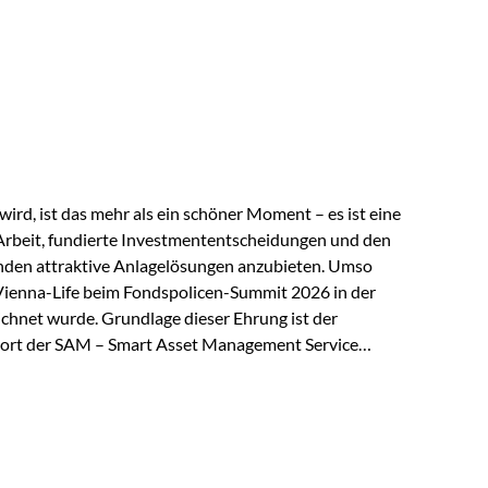
 elektrische Leitfähigkeit aller Metalle. Diese
reiche Zukunftstechnologien praktisch unverzichtbar.
rem in: Solarmodulen Elektrofahrzeugen Halbleitern
ird, ist das mehr als ein schöner Moment – es ist eine
Arbeit, fundierte Investmententscheidungen und den
den attraktive Anlagelösungen anzubieten. Umso
 Vienna-Life beim Fondspolicen-Summit 2026 in der
chnet wurde. Grundlage dieser Ehrung ist der
ort der SAM – Smart Asset Management Service
ndspolicen-Anbieter aus Investmentsicht analysiert
gebnis: Die ETF-Auswahl der Vienna-Life zählt zu den
t. Für uns ist diese Auszeichnung eine Bestätigung
nspruchs,…