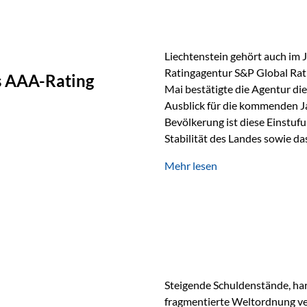
Liechtenstein gehört auch im 
Ratingagentur S&P Global Rat
as AAA-Rating
Mai bestätigte die Agentur die
Ausblick für die kommenden J
Bevölkerung ist diese Einstufun
Stabilität des Landes sowie da
und Finanzstandort Liechtenst
Mehr lesen
Herausforderungen Die weltw
anspruchsvoll. Geopolitische U
und eine schwächere Nachfrag
liechtensteinische Wirtschaft
Steigende Schuldenstände, har
fragmentierte Weltordnung ver