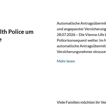
persönlichen Gespräch. Bei de
Automatische Antragsübermitt
und angepasster Versicherungs
lth Police um
28.07.2026 – Die Vienna-Life 
e
Police konsequent weiter. Im 
automatische Antragsübermittl
Versicherungsnehmer einzuset
Versicherungstarifes. Durch d
Mehr lesen
Abwicklung für Vertriebspartne
elektronisch übermittelt, Med
beschleunigt. Ab sofort können
oder Stiftungen, als Versiche
Vienna-Life die Einsatzmöglic
Viele Familien möchten ihr Ve