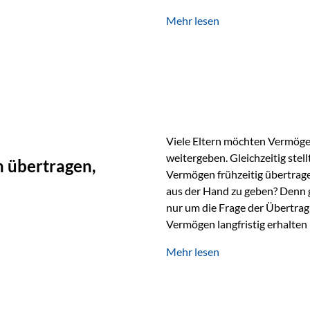
unabhängig bleiben und unei
Mehr lesen
können. Genau für diese Ausga
Vienna-Life eine durchdachte
Stellen Sie sich folgendes Beis
Viele Eltern möchten Vermögen
weitergeben. Gleichzeitig stell
 übertragen,
Vermögen frühzeitig übertrag
aus der Hand zu geben? Denn 
nur um die Frage der Übertragu
Vermögen langfristig erhalten
verwendet wird. Ein Beispiel au
Mehr lesen
Ein Vater schenkt seiner Tocht
möchte die Tochter das Geld k