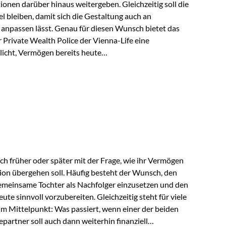
tionen darüber hinaus weitergeben. Gleichzeitig soll die
 bleiben, damit sich die Gestaltung auch an
anpassen lässt. Genau für diesen Wunsch bietet das
Private Wealth Police der Vienna-Life eine
licht, Vermögen bereits heute
trukturieren und dennoch flexibel zu bleiben. Die
sich folgende Familie vor: Die Großeltern haben über
t. Ihr Wunsch ist es, dieses Vermögen nicht nur den
gfristig auch den Enkeln zukommen zu…
ch früher oder später mit der Frage, wie ihr Vermögen
ion übergehen soll. Häufig besteht der Wunsch, den
meinsame Tochter als Nachfolger einzusetzen und den
e sinnvoll vorzubereiten. Gleichzeitig steht für viele
im Mittelpunkt: Was passiert, wenn einer der beiden
partner soll auch dann weiterhin finanziell