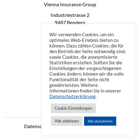
Vienna Insurance Group
Industriestrasse 2
9487 Bendern
Liechtenstein
Wir verwenden Cookies, um ein
Phone: +423 235 0660
optimales Web-Erlebnis bieten zu
können. Dazu zählen Cookies, die für
Telefax: +423 235 0669
den Betrieb der Seite notwendig sind,
Mail: office@vienna-life.li
sowie Cookies, die anonymisierte
Statistiken erstellen. Sollten Sie die
Einstellungen der vorgeschlagenen
Cookies ändern, können wir die volle
Funktionalität der Seite nicht
gewährleisten. Weitere
Informationen finden Sie in unserer
Datenschutzerklärung
.
Cookie Einstellungen
Alle ablehnen
Alle akzeptieren
Datenschutzerklärung
Impressum