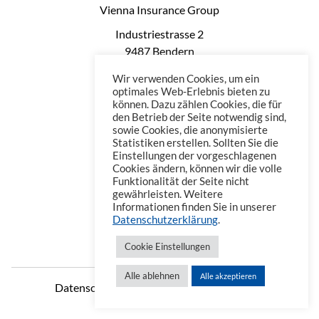
Vienna Insurance Group
Industriestrasse 2
9487 Bendern
Liechtenstein
Wir verwenden Cookies, um ein
Phone: +423 235 0660
optimales Web-Erlebnis bieten zu
können. Dazu zählen Cookies, die für
Telefax: +423 235 0669
den Betrieb der Seite notwendig sind,
Mail: office@vienna-life.li
sowie Cookies, die anonymisierte
Statistiken erstellen. Sollten Sie die
Einstellungen der vorgeschlagenen
Cookies ändern, können wir die volle
Funktionalität der Seite nicht
gewährleisten. Weitere
Informationen finden Sie in unserer
Datenschutzerklärung
.
Cookie Einstellungen
Alle ablehnen
Alle akzeptieren
Datenschutzerklärung
Impressum